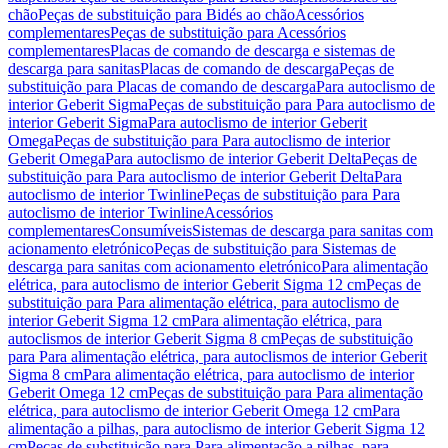
chão
Peças de substituição para Bidés ao chão
Acessórios
complementares
Peças de substituição para Acessórios
complementares
Placas de comando de descarga e sistemas de
descarga para sanitas
Placas de comando de descarga
Peças de
substituição para Placas de comando de descarga
Para autoclismo de
interior Geberit Sigma
Peças de substituição para Para autoclismo de
interior Geberit Sigma
Para autoclismo de interior Geberit
Omega
Peças de substituição para Para autoclismo de interior
Geberit Omega
Para autoclismo de interior Geberit Delta
Peças de
substituição para Para autoclismo de interior Geberit Delta
Para
autoclismo de interior Twinline
Peças de substituição para Para
autoclismo de interior Twinline
Acessórios
complementares
Consumíveis
Sistemas de descarga para sanitas com
acionamento eletrónico
Peças de substituição para Sistemas de
descarga para sanitas com acionamento eletrónico
Para alimentação
elétrica, para autoclismo de interior Geberit Sigma 12 cm
Peças de
substituição para Para alimentação elétrica, para autoclismo de
interior Geberit Sigma 12 cm
Para alimentação elétrica, para
autoclismos de interior Geberit Sigma 8 cm
Peças de substituição
para Para alimentação elétrica, para autoclismos de interior Geberit
Sigma 8 cm
Para alimentação elétrica, para autoclismo de interior
Geberit Omega 12 cm
Peças de substituição para Para alimentação
elétrica, para autoclismo de interior Geberit Omega 12 cm
Para
alimentação a pilhas, para autoclismo de interior Geberit Sigma 12
cm
Peças de substituição para Para alimentação a pilhas, para