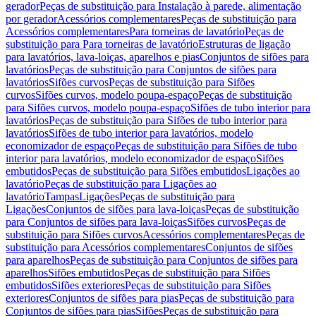
gerador
Peças de substituição para Instalação à parede, alimentação
por gerador
Acessórios complementares
Peças de substituição para
Acessórios complementares
Para torneiras de lavatório
Peças de
substituição para Para torneiras de lavatório
Estruturas de ligação
para lavatórios, lava-loiças, aparelhos e pias
Conjuntos de sifões para
lavatórios
Peças de substituição para Conjuntos de sifões para
lavatórios
Sifões curvos
Peças de substituição para Sifões
curvos
Sifões curvos, modelo poupa-espaço
Peças de substituição
para Sifões curvos, modelo poupa-espaço
Sifões de tubo interior para
lavatórios
Peças de substituição para Sifões de tubo interior para
lavatórios
Sifões de tubo interior para lavatórios, modelo
economizador de espaço
Peças de substituição para Sifões de tubo
interior para lavatórios, modelo economizador de espaço
Sifões
embutidos
Peças de substituição para Sifões embutidos
Ligações ao
lavatório
Peças de substituição para Ligações ao
lavatório
Tampas
Ligações
Peças de substituição para
Ligações
Conjuntos de sifões para lava-loiças
Peças de substituição
para Conjuntos de sifões para lava-loiças
Sifões curvos
Peças de
substituição para Sifões curvos
Acessórios complementares
Peças de
substituição para Acessórios complementares
Conjuntos de sifões
para aparelhos
Peças de substituição para Conjuntos de sifões para
aparelhos
Sifões embutidos
Peças de substituição para Sifões
embutidos
Sifões exteriores
Peças de substituição para Sifões
exteriores
Conjuntos de sifões para pias
Peças de substituição para
Conjuntos de sifões para pias
Sifões
Peças de substituição para