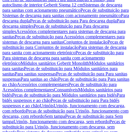
autoclismo de interior Geberit Sigma 12 cm
Sistemas de descarga
para sanitas com acionamento pneumático
Peças de substituição para
Sistemas de descarga para sanitas com acionamento pneumático
Para
descarga dupla
Peças de substituição para Para descarga dupla
Para
descarga simples
Peças de substituição para Para descarga
simples
Acessórios complementares para sistemas de descarga para
sanitas
Peças de substituição para Acessórios complementares para
sistemas de descarga para sanitas
Conjuntos de instalação
Peças de
substituição para Conjuntos de instalação
Para sistemas de descarga
para sanita com acionamento eletrónico
Peças de substituição para
Para sistemas de descarga para sanita com acionamento
eletrónico
Módulos sanitários Geberit Monolith
Módulos sanitários
para sanitas
Peças de substituição para Módulos sanitários para
sanitas
Para sanitas suspensas
Peças de substituição para Para sanitas
suspensas
Para sanitas ao chão
Peças de substituição para Para sanitas
ao chão
Acessórios complementares
Peças de substituição para
Acessórios complementares
Consumíveis
Módulos sanitários para
bidés
Peças de substituição para Módulos sanitários para bidés
Para
bidés suspensos e ao chão
Peças de substituição para Para bidés
suspensos e ao chão
Urinóis
Urinóis, funcionamento com descarga,
com rebordo
Peças de substituição para Urinóis, funcionamento com
descarga, com rebordo
Sem tampa
Peças de substituição para Sem
tampa
Urinóis, funcionamento com descarga, sem rebordo
Peças de
substituição para Urinóis, funcionamento com descarga, sem