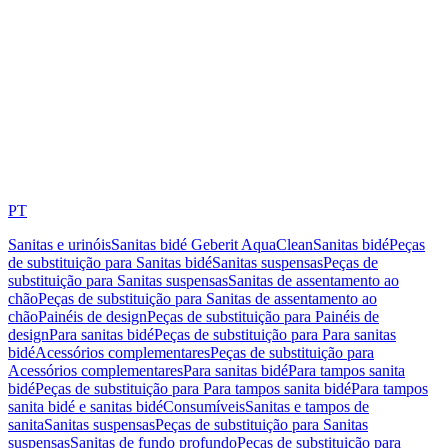
PT
Sanitas e urinóis
Sanitas bidé Geberit AquaClean
Sanitas bidé
Peças
de substituição para Sanitas bidé
Sanitas suspensas
Peças de
substituição para Sanitas suspensas
Sanitas de assentamento ao
chão
Peças de substituição para Sanitas de assentamento ao
chão
Painéis de design
Peças de substituição para Painéis de
design
Para sanitas bidé
Peças de substituição para Para sanitas
bidé
Acessórios complementares
Peças de substituição para
Acessórios complementares
Para sanitas bidé
Para tampos sanita
bidé
Peças de substituição para Para tampos sanita bidé
Para tampos
sanita bidé e sanitas bidé
Consumíveis
Sanitas e tampos de
sanita
Sanitas suspensas
Peças de substituição para Sanitas
suspensas
Sanitas de fundo profundo
Peças de substituição para