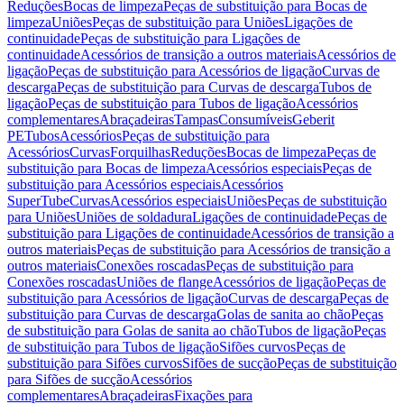
Reduções
Bocas de limpeza
Peças de substituição para Bocas de
limpeza
Uniões
Peças de substituição para Uniões
Ligações de
continuidade
Peças de substituição para Ligações de
continuidade
Acessórios de transição a outros materiais
Acessórios de
ligação
Peças de substituição para Acessórios de ligação
Curvas de
descarga
Peças de substituição para Curvas de descarga
Tubos de
ligação
Peças de substituição para Tubos de ligação
Acessórios
complementares
Abraçadeiras
Tampas
Consumíveis
Geberit
PE
Tubos
Acessórios
Peças de substituição para
Acessórios
Curvas
Forquilhas
Reduções
Bocas de limpeza
Peças de
substituição para Bocas de limpeza
Acessórios especiais
Peças de
substituição para Acessórios especiais
Acessórios
SuperTube
Curvas
Acessórios especiais
Uniões
Peças de substituição
para Uniões
Uniões de soldadura
Ligações de continuidade
Peças de
substituição para Ligações de continuidade
Acessórios de transição a
outros materiais
Peças de substituição para Acessórios de transição a
outros materiais
Conexões roscadas
Peças de substituição para
Conexões roscadas
Uniões de flange
Acessórios de ligação
Peças de
substituição para Acessórios de ligação
Curvas de descarga
Peças de
substituição para Curvas de descarga
Golas de sanita ao chão
Peças
de substituição para Golas de sanita ao chão
Tubos de ligação
Peças
de substituição para Tubos de ligação
Sifões curvos
Peças de
substituição para Sifões curvos
Sifões de sucção
Peças de substituição
para Sifões de sucção
Acessórios
complementares
Abraçadeiras
Fixações para