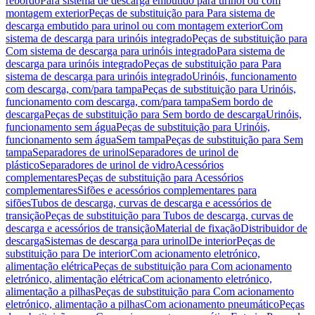
rebordo
Para sistema de descarga embutido para urinol ou com
montagem exterior
Peças de substituição para Para sistema de
descarga embutido para urinol ou com montagem exterior
Com
sistema de descarga para urinóis integrado
Peças de substituição para
Com sistema de descarga para urinóis integrado
Para sistema de
descarga para urinóis integrado
Peças de substituição para Para
sistema de descarga para urinóis integrado
Urinóis, funcionamento
com descarga, com/para tampa
Peças de substituição para Urinóis,
funcionamento com descarga, com/para tampa
Sem bordo de
descarga
Peças de substituição para Sem bordo de descarga
Urinóis,
funcionamento sem água
Peças de substituição para Urinóis,
funcionamento sem água
Sem tampa
Peças de substituição para Sem
tampa
Separadores de urinol
Separadores de urinol de
plástico
Separadores de urinol de vidro
Acessórios
complementares
Peças de substituição para Acessórios
complementares
Sifões e acessórios complementares para
sifões
Tubos de descarga, curvas de descarga e acessórios de
transição
Peças de substituição para Tubos de descarga, curvas de
descarga e acessórios de transição
Material de fixação
Distribuidor de
descarga
Sistemas de descarga para urinol
De interior
Peças de
substituição para De interior
Com acionamento eletrónico,
alimentação elétrica
Peças de substituição para Com acionamento
eletrónico, alimentação elétrica
Com acionamento eletrónico,
alimentação a pilhas
Peças de substituição para Com acionamento
eletrónico, alimentação a pilhas
Com acionamento pneumático
Peças