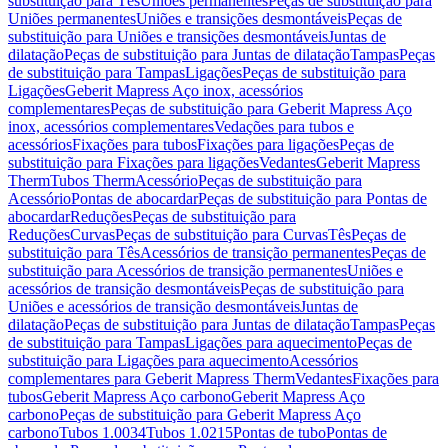
substituição para Tês
Uniões permanentes
Peças de substituição para
Uniões permanentes
Uniões e transições desmontáveis
Peças de
substituição para Uniões e transições desmontáveis
Juntas de
dilatação
Peças de substituição para Juntas de dilatação
Tampas
Peças
de substituição para Tampas
Ligações
Peças de substituição para
Ligações
Geberit Mapress Aço inox, acessórios
complementares
Peças de substituição para Geberit Mapress Aço
inox, acessórios complementares
Vedações para tubos e
acessórios
Fixações para tubos
Fixações para ligações
Peças de
substituição para Fixações para ligações
Vedantes
Geberit Mapress
Therm
Tubos Therm
Acessório
Peças de substituição para
Acessório
Pontas de abocardar
Peças de substituição para Pontas de
abocardar
Reduções
Peças de substituição para
Reduções
Curvas
Peças de substituição para Curvas
Tês
Peças de
substituição para Tês
Acessórios de transição permanentes
Peças de
substituição para Acessórios de transição permanentes
Uniões e
acessórios de transição desmontáveis
Peças de substituição para
Uniões e acessórios de transição desmontáveis
Juntas de
dilatação
Peças de substituição para Juntas de dilatação
Tampas
Peças
de substituição para Tampas
Ligações para aquecimento
Peças de
substituição para Ligações para aquecimento
Acessórios
complementares para Geberit Mapress Therm
Vedantes
Fixações para
tubos
Geberit Mapress Aço carbono
Geberit Mapress Aço
carbono
Peças de substituição para Geberit Mapress Aço
carbono
Tubos 1.0034
Tubos 1.0215
Pontas de tubo
Pontas de