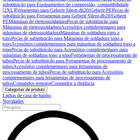
substituição para Equipamentos de compressão, compatibilidade
[2XL]
Ferramentas para Geberit Silent-db20/Geberit PE
Peças de
substituição para Ferramentas para Geberit Silent-db20/Geberit
PE
Máquinas de eletrossoldadura
Peças de substituição para
Máquinas de eletrossoldadura
Acessórios complementares para
máquinas de eletrossoldadura
Máquinas de soldadura topo a
topo
Peças de substituição para Máquinas de soldadura topo a
topo
Acessórios complementares para máquinas de soldadura topo a
topo
Peças de substituição para Acessórios complementares para
máquinas de soldadura topo a topo
Ferramentas de processamento de
tubos
Peças de substituição para Ferramentas de processamento de
tubos
Acessórios complementares para ferramentas de
processamento de tubos
Peças de substituição para Acessórios
complementares para ferramentas de processamento de
tubos
Comandos remotos
Comandos à distância
Categorias de produto
Linhas de casa de banho
Novidades