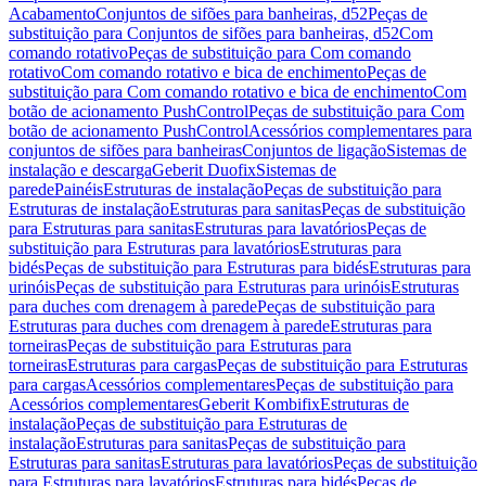
Acabamento
Conjuntos de sifões para banheiras, d52
Peças de
substituição para Conjuntos de sifões para banheiras, d52
Com
comando rotativo
Peças de substituição para Com comando
rotativo
Com comando rotativo e bica de enchimento
Peças de
substituição para Com comando rotativo e bica de enchimento
Com
botão de acionamento PushControl
Peças de substituição para Com
botão de acionamento PushControl
Acessórios complementares para
conjuntos de sifões para banheiras
Conjuntos de ligação
Sistemas de
instalação e descarga
Geberit Duofix
Sistemas de
parede
Painéis
Estruturas de instalação
Peças de substituição para
Estruturas de instalação
Estruturas para sanitas
Peças de substituição
para Estruturas para sanitas
Estruturas para lavatórios
Peças de
substituição para Estruturas para lavatórios
Estruturas para
bidés
Peças de substituição para Estruturas para bidés
Estruturas para
urinóis
Peças de substituição para Estruturas para urinóis
Estruturas
para duches com drenagem à parede
Peças de substituição para
Estruturas para duches com drenagem à parede
Estruturas para
torneiras
Peças de substituição para Estruturas para
torneiras
Estruturas para cargas
Peças de substituição para Estruturas
para cargas
Acessórios complementares
Peças de substituição para
Acessórios complementares
Geberit Kombifix
Estruturas de
instalação
Peças de substituição para Estruturas de
instalação
Estruturas para sanitas
Peças de substituição para
Estruturas para sanitas
Estruturas para lavatórios
Peças de substituição
para Estruturas para lavatórios
Estruturas para bidés
Peças de