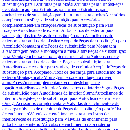
substituição para Estruturas para bidés
Estruturas para urinóis
Peças
de substituição para Estruturas para urinóis
Estruturas para
duches
Peças de substituição para Estruturas para duches
Acessórios
complementares
Peças de substituição para Acessórios
complementares
Para fixações
Peças de substituição para Para
fixações
Autoclismos de exterior
Autoclismos de exterior para
sanitas, de plástico
Peças de substituição para Autoclismos de
exterior para sanitas, de plástico
Acoplado
Peças de substituição para
Acoplado
Montagem alta
Peças de substituição para Montagem
alta
Montagem baixa e montagem a meia-altura
Peças de substituição
para Montagem baixa e montagem a meia-altura
Autoclismos de
exterior para sanitas, de cerâmica
Peças de substituição para
Autoclismos de exterior para sanitas, de cerâmica
Acoplado
Peças de
substituição para Acoplado
Tubos de descarga para autoclismo de
exterior
Montagem alta
Montagem baixa e montagem a meia-
altura
Acessórios complementares
Vedantes
Mangas de
ligação
Autoclismos de interior
Autoclismos de interior Sigma
Peças
de substituição para Autoclismos de interior Sigma
Autoclismos de
interior Omega
Peças de substituição para Autoclismos de interior
Omega
Acessórios complementares
Válvulas de enchimento e de
descarga
Válvulas de enchimento
Peças de substituição para Válvulas
de enchimento
Válvulas de enchimento para autoclismo de
interior
Peças de substituição para Válvulas de enchimento para
autoclismo de interior
Válvulas de enchimento para cisterna
cerâmica
Peças de substituição para Válvulas de enchimento para