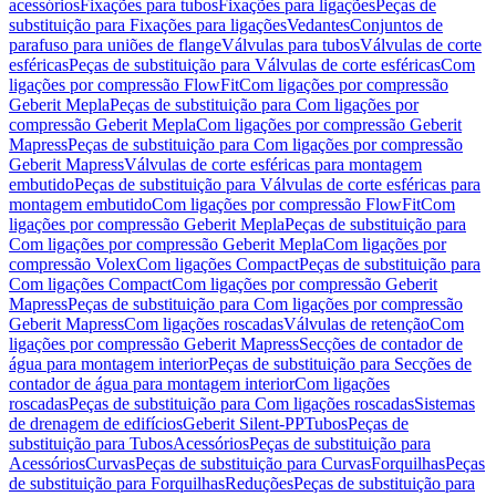
acessórios
Fixações para tubos
Fixações para ligações
Peças de
substituição para Fixações para ligações
Vedantes
Conjuntos de
parafuso para uniões de flange
Válvulas para tubos
Válvulas de corte
esféricas
Peças de substituição para Válvulas de corte esféricas
Com
ligações por compressão FlowFit
Com ligações por compressão
Geberit Mepla
Peças de substituição para Com ligações por
compressão Geberit Mepla
Com ligações por compressão Geberit
Mapress
Peças de substituição para Com ligações por compressão
Geberit Mapress
Válvulas de corte esféricas para montagem
embutido
Peças de substituição para Válvulas de corte esféricas para
montagem embutido
Com ligações por compressão FlowFit
Com
ligações por compressão Geberit Mepla
Peças de substituição para
Com ligações por compressão Geberit Mepla
Com ligações por
compressão Volex
Com ligações Compact
Peças de substituição para
Com ligações Compact
Com ligações por compressão Geberit
Mapress
Peças de substituição para Com ligações por compressão
Geberit Mapress
Com ligações roscadas
Válvulas de retenção
Com
ligações por compressão Geberit Mapress
Secções de contador de
água para montagem interior
Peças de substituição para Secções de
contador de água para montagem interior
Com ligações
roscadas
Peças de substituição para Com ligações roscadas
Sistemas
de drenagem de edifícios
Geberit Silent-PP
Tubos
Peças de
substituição para Tubos
Acessórios
Peças de substituição para
Acessórios
Curvas
Peças de substituição para Curvas
Forquilhas
Peças
de substituição para Forquilhas
Reduções
Peças de substituição para