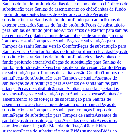
Sanitas de fundo profundo
Sanitas de assentamento ao chão
Peças de
substituição para Sanitas de assentamento ao chão
Sanitas de fundo
profundo para autoclismos de exterior acoplados
Peças de
substituição para Sanitas de fundo profundo para autoclismos de
exterior acoplados
Sanitas de fundo profundo
Peças de substituição
para Sanitas de fundo profundo
Autoclismos de exterior para sanitas,
de cerâmica
Acoplado
Tampos de sanita
Peças de substituição para
Tampos de sanita
Tampos de sanita
Peças de substituição para
Tampos de sanita
Sanitas versão Comfort
Peças de substituição para
Sanitas versão Comfort
Sanitas de fundo profundo elevadas
Peças de
substituição para Sanitas de fundo profundo elevadas
Sanitas de
fundo profundo extensíveis
Peças de substituição para Sanitas de
fundo profundo extensíveis
Tampos de sanita versão Comfort
Peças
de substituição para Tampos de sanita versão Comfort
Tampos de
sanita
Peças de substituição para Tampos de sanita
Assentos de
sanita
Peças de substituição para Assentos de sanita
Sanitas para
crianças
Peças de substituição para Sanitas para crianças
Sanitas
suspensas
Peças de substituição para Sanitas suspensas
Sanitas de
assentamento ao chão
Peças de substituição para Sanitas de
assentamento ao chão
Tampos de sanita para crianças
Peças de
substituição para Tampos de sanita para crianças
Tampos de
sanita
Peças de substituição para Tampos de sanita
Assentos de
sanita
Peças de substituição para Assentos de sanita
Acessórios
complementares
Ligações
Material de fixação
Bidés
Bidés
suspensos
Peças de substituição para Bidés suspensos
Bidés ao