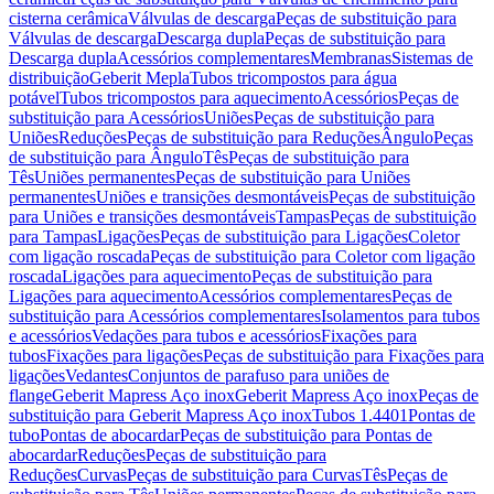
cisterna cerâmica
Válvulas de descarga
Peças de substituição para
Válvulas de descarga
Descarga dupla
Peças de substituição para
Descarga dupla
Acessórios complementares
Membranas
Sistemas de
distribuição
Geberit Mepla
Tubos tricompostos para água
potável
Tubos tricompostos para aquecimento
Acessórios
Peças de
substituição para Acessórios
Uniões
Peças de substituição para
Uniões
Reduções
Peças de substituição para Reduções
Ângulo
Peças
de substituição para Ângulo
Tês
Peças de substituição para
Tês
Uniões permanentes
Peças de substituição para Uniões
permanentes
Uniões e transições desmontáveis
Peças de substituição
para Uniões e transições desmontáveis
Tampas
Peças de substituição
para Tampas
Ligações
Peças de substituição para Ligações
Coletor
com ligação roscada
Peças de substituição para Coletor com ligação
roscada
Ligações para aquecimento
Peças de substituição para
Ligações para aquecimento
Acessórios complementares
Peças de
substituição para Acessórios complementares
Isolamentos para tubos
e acessórios
Vedações para tubos e acessórios
Fixações para
tubos
Fixações para ligações
Peças de substituição para Fixações para
ligações
Vedantes
Conjuntos de parafuso para uniões de
flange
Geberit Mapress Aço inox
Geberit Mapress Aço inox
Peças de
substituição para Geberit Mapress Aço inox
Tubos 1.4401
Pontas de
tubo
Pontas de abocardar
Peças de substituição para Pontas de
abocardar
Reduções
Peças de substituição para
Reduções
Curvas
Peças de substituição para Curvas
Tês
Peças de