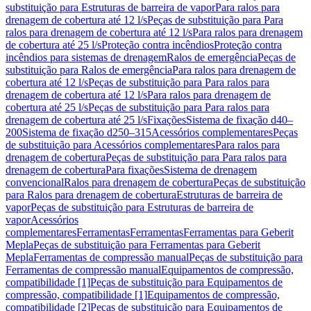
substituição para Estruturas de barreira de vapor
Para ralos para
drenagem de cobertura até 12 l/s
Peças de substituição para Para
ralos para drenagem de cobertura até 12 l/s
Para ralos para drenagem
de cobertura até 25 l/s
Proteção contra incêndios
Proteção contra
incêndios para sistemas de drenagem
Ralos de emergência
Peças de
substituição para Ralos de emergência
Para ralos para drenagem de
cobertura até 12 l/s
Peças de substituição para Para ralos para
drenagem de cobertura até 12 l/s
Para ralos para drenagem de
cobertura até 25 l/s
Peças de substituição para Para ralos para
drenagem de cobertura até 25 l/s
Fixações
Sistema de fixação d40–
200
Sistema de fixação d250–315
Acessórios complementares
Peças
de substituição para Acessórios complementares
Para ralos para
drenagem de cobertura
Peças de substituição para Para ralos para
drenagem de cobertura
Para fixações
Sistema de drenagem
convencional
Ralos para drenagem de cobertura
Peças de substituição
para Ralos para drenagem de cobertura
Estruturas de barreira de
vapor
Peças de substituição para Estruturas de barreira de
vapor
Acessórios
complementares
Ferramentas
Ferramentas
Ferramentas para Geberit
Mepla
Peças de substituição para Ferramentas para Geberit
Mepla
Ferramentas de compressão manual
Peças de substituição para
Ferramentas de compressão manual
Equipamentos de compressão,
compatibilidade [1]
Peças de substituição para Equipamentos de
compressão, compatibilidade [1]
Equipamentos de compressão,
compatibilidade [2]
Peças de substituição para Equipamentos de