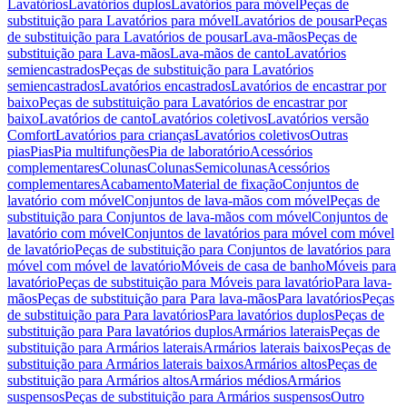
Lavatórios
Lavatórios duplos
Lavatórios para móvel
Peças de
substituição para Lavatórios para móvel
Lavatórios de pousar
Peças
de substituição para Lavatórios de pousar
Lava-mãos
Peças de
substituição para Lava-mãos
Lava-mãos de canto
Lavatórios
semiencastrados
Peças de substituição para Lavatórios
semiencastrados
Lavatórios encastrados
Lavatórios de encastrar por
baixo
Peças de substituição para Lavatórios de encastrar por
baixo
Lavatórios de canto
Lavatórios coletivos
Lavatórios versão
Comfort
Lavatórios para crianças
Lavatórios coletivos
Outras
pias
Pias
Pia multifunções
Pia de laboratório
Acessórios
complementares
Colunas
Colunas
Semicolunas
Acessórios
complementares
Acabamento
Material de fixação
Conjuntos de
lavatório com móvel
Conjuntos de lava-mãos com móvel
Peças de
substituição para Conjuntos de lava-mãos com móvel
Conjuntos de
lavatório com móvel
Conjuntos de lavatórios para móvel com móvel
de lavatório
Peças de substituição para Conjuntos de lavatórios para
móvel com móvel de lavatório
Móveis de casa de banho
Móveis para
lavatório
Peças de substituição para Móveis para lavatório
Para lava-
mãos
Peças de substituição para Para lava-mãos
Para lavatórios
Peças
de substituição para Para lavatórios
Para lavatórios duplos
Peças de
substituição para Para lavatórios duplos
Armários laterais
Peças de
substituição para Armários laterais
Armários laterais baixos
Peças de
substituição para Armários laterais baixos
Armários altos
Peças de
substituição para Armários altos
Armários médios
Armários
suspensos
Peças de substituição para Armários suspensos
Outro