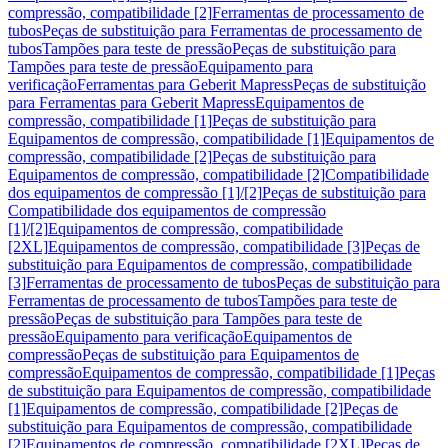
compressão, compatibilidade [2]
Ferramentas de processamento de
tubos
Peças de substituição para Ferramentas de processamento de
tubos
Tampões para teste de pressão
Peças de substituição para
Tampões para teste de pressão
Equipamento para
verificação
Ferramentas para Geberit Mapress
Peças de substituição
para Ferramentas para Geberit Mapress
Equipamentos de
compressão, compatibilidade [1]
Peças de substituição para
Equipamentos de compressão, compatibilidade [1]
Equipamentos de
compressão, compatibilidade [2]
Peças de substituição para
Equipamentos de compressão, compatibilidade [2]
Compatibilidade
dos equipamentos de compressão [1]/[2]
Peças de substituição para
Compatibilidade dos equipamentos de compressão
[1]/[2]
Equipamentos de compressão, compatibilidade
[2XL]
Equipamentos de compressão, compatibilidade [3]
Peças de
substituição para Equipamentos de compressão, compatibilidade
[3]
Ferramentas de processamento de tubos
Peças de substituição para
Ferramentas de processamento de tubos
Tampões para teste de
pressão
Peças de substituição para Tampões para teste de
pressão
Equipamento para verificação
Equipamentos de
compressão
Peças de substituição para Equipamentos de
compressão
Equipamentos de compressão, compatibilidade [1]
Peças
de substituição para Equipamentos de compressão, compatibilidade
[1]
Equipamentos de compressão, compatibilidade [2]
Peças de
substituição para Equipamentos de compressão, compatibilidade
[2]
Equipamentos de compressão, compatibilidade [2XL]
Peças de