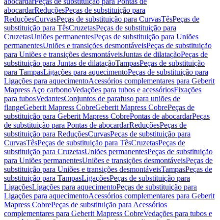
abocardar
Peças de substituição para Pontas de
abocardar
Reduções
Peças de substituição para
Reduções
Curvas
Peças de substituição para Curvas
Tês
Peças de
substituição para Tês
Cruzetas
Peças de substituição para
Cruzetas
Uniões permanentes
Peças de substituição para Uniões
permanentes
Uniões e transições desmontáveis
Peças de substituição
para Uniões e transições desmontáveis
Juntas de dilatação
Peças de
substituição para Juntas de dilatação
Tampas
Peças de substituição
para Tampas
Ligações para aquecimento
Peças de substituição para
Ligações para aquecimento
Acessórios complementares para Geberit
Mapress Aço carbono
Vedações para tubos e acessórios
Fixações
para tubos
Vedantes
Conjuntos de parafuso para uniões de
flange
Geberit Mapress Cobre
Geberit Mapress Cobre
Peças de
substituição para Geberit Mapress Cobre
Pontas de abocardar
Peças
de substituição para Pontas de abocardar
Reduções
Peças de
substituição para Reduções
Curvas
Peças de substituição para
Curvas
Tês
Peças de substituição para Tês
Cruzetas
Peças de
substituição para Cruzetas
Uniões permanentes
Peças de substituição
para Uniões permanentes
Uniões e transições desmontáveis
Peças de
substituição para Uniões e transições desmontáveis
Tampas
Peças de
substituição para Tampas
Ligações
Peças de substituição para
Ligações
Ligações para aquecimento
Peças de substituição para
Ligações para aquecimento
Acessórios complementares para Geberit
Mapress Cobre
Peças de substituição para Acessórios
complementares para Geberit Mapress Cobre
Vedações para tubos e