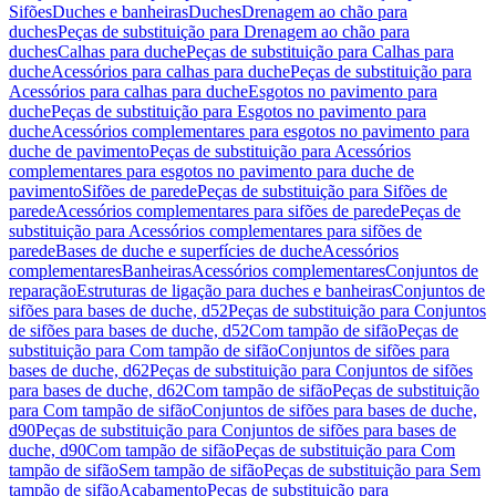
Sifões
Duches e banheiras
Duches
Drenagem ao chão para
duches
Peças de substituição para Drenagem ao chão para
duches
Calhas para duche
Peças de substituição para Calhas para
duche
Acessórios para calhas para duche
Peças de substituição para
Acessórios para calhas para duche
Esgotos no pavimento para
duche
Peças de substituição para Esgotos no pavimento para
duche
Acessórios complementares para esgotos no pavimento para
duche de pavimento
Peças de substituição para Acessórios
complementares para esgotos no pavimento para duche de
pavimento
Sifões de parede
Peças de substituição para Sifões de
parede
Acessórios complementares para sifões de parede
Peças de
substituição para Acessórios complementares para sifões de
parede
Bases de duche e superfícies de duche
Acessórios
complementares
Banheiras
Acessórios complementares
Conjuntos de
reparação
Estruturas de ligação para duches e banheiras
Conjuntos de
sifões para bases de duche, d52
Peças de substituição para Conjuntos
de sifões para bases de duche, d52
Com tampão de sifão
Peças de
substituição para Com tampão de sifão
Conjuntos de sifões para
bases de duche, d62
Peças de substituição para Conjuntos de sifões
para bases de duche, d62
Com tampão de sifão
Peças de substituição
para Com tampão de sifão
Conjuntos de sifões para bases de duche,
d90
Peças de substituição para Conjuntos de sifões para bases de
duche, d90
Com tampão de sifão
Peças de substituição para Com
tampão de sifão
Sem tampão de sifão
Peças de substituição para Sem
tampão de sifão
Acabamento
Peças de substituição para