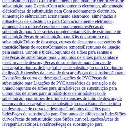
de substituição para Com acionamento pneumático
Exterior
Peças de
substituição para Exterior
Com acionamento eletrónico, alimentação
elétrica
Peças de substituição para Com acionamento eletrónico,
alimentação elétrica
Com acionamento eletrónico, alimentação a
pilhas
Peças de substituição para Com acionamento eletrónico,
alimentação a pilhas
Acessórios complementares
Peças de
substituição para Acessórios complementares
Kits de estrutura e de
substituição
Peças de substituição para Kits de estrutura e de
substituição
Tubos de descarga, curvas de descarga e acessórios de
transição
Placas de acesso
Comandos remotos
Estruturas de ligação
para sanitas, urinóis e bidés
Conjuntos de sifões para sanitas e
pias
Peças de substituição para Conjuntos de sifões para sanitas e
pias
Curvas de descarga
Peças de substituição para Curvas de
descarga
Conjuntos de ligação
Peças de substituição para Conjuntos
de ligação
Extensões da curva de descarga
Peças de substituição para
Extensões da curva de descarga
Ligações de PVC
Peças de
substituição para Ligações de PVC
Acessórios de transição e de
união
Conjuntos de sifões para urinóis
Peças de substituição para
Conjuntos de sifões para urinóis
Sifões de urinóis
Peças de
substituição para Sifões de urinóis
Extensões de tubo de descarga e
de curva de descarga
Peças de substituição para Extensões de tubo
de descarga e de curva de descarga
Conjuntos de sifões para
bidés
Peças de substituição para Conjuntos de sifões para bidés
Sifões
curvos
Peças de substituição para Sifões curvos
Ligações
Áreas de
lavagem
Lavatórios
Lavatórios
Peças de substituição para