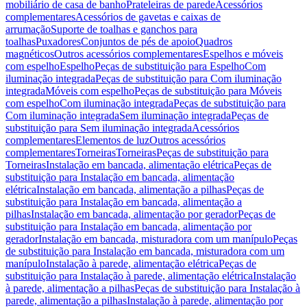
mobiliário de casa de banho
Prateleiras de parede
Acessórios
complementares
Acessórios de gavetas e caixas de
arrumação
Suporte de toalhas e ganchos para
toalhas
Puxadores
Conjuntos de pés de apoio
Quadros
magnéticos
Outros acessórios complementares
Espelhos e móveis
com espelho
Espelho
Peças de substituição para Espelho
Com
iluminação integrada
Peças de substituição para Com iluminação
integrada
Móveis com espelho
Peças de substituição para Móveis
com espelho
Com iluminação integrada
Peças de substituição para
Com iluminação integrada
Sem iluminação integrada
Peças de
substituição para Sem iluminação integrada
Acessórios
complementares
Elementos de luz
Outros acessórios
complementares
Torneiras
Torneiras
Peças de substituição para
Torneiras
Instalação em bancada, alimentação elétrica
Peças de
substituição para Instalação em bancada, alimentação
elétrica
Instalação em bancada, alimentação a pilhas
Peças de
substituição para Instalação em bancada, alimentação a
pilhas
Instalação em bancada, alimentação por gerador
Peças de
substituição para Instalação em bancada, alimentação por
gerador
Instalação em bancada, misturadora com um manípulo
Peças
de substituição para Instalação em bancada, misturadora com um
manípulo
Instalação à parede, alimentação elétrica
Peças de
substituição para Instalação à parede, alimentação elétrica
Instalação
à parede, alimentação a pilhas
Peças de substituição para Instalação à
parede, alimentação a pilhas
Instalação à parede, alimentação por