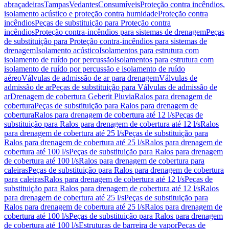
abraçadeiras
Tampas
Vedantes
Consumíveis
Proteção contra incêndios,
isolamento acústico e proteção contra humidade
Proteção contra
incêndios
Peças de substituição para Proteção contra
incêndios
Proteção contra-incêndios para sistemas de drenagem
Peças
de substituição para Proteção contra-incêndios para sistemas de
drenagem
Isolamento acústico
Isolamentos para estrutura com
isolamento de ruído por percussão
Isolamentos para estrutura com
isolamento de ruído por percussão e isolamento de ruído
aéreo
Válvulas de admissão de ar para drenagem
Válvulas de
admissão de ar
Peças de substituição para Válvulas de admissão de
ar
Drenagem de cobertura Geberit Pluvia
Ralos para drenagem de
cobertura
Peças de substituição para Ralos para drenagem de
cobertura
Ralos para drenagem de cobertura até 12 l/s
Peças de
substituição para Ralos para drenagem de cobertura até 12 l/s
Ralos
para drenagem de cobertura até 25 l/s
Peças de substituição para
Ralos para drenagem de cobertura até 25 l/s
Ralos para drenagem de
cobertura até 100 l/s
Peças de substituição para Ralos para drenagem
de cobertura até 100 l/s
Ralos para drenagem de cobertura para
caleiras
Peças de substituição para Ralos para drenagem de cobertura
para caleiras
Ralos para drenagem de cobertura até 12 l/s
Peças de
substituição para Ralos para drenagem de cobertura até 12 l/s
Ralos
para drenagem de cobertura até 25 l/s
Peças de substituição para
Ralos para drenagem de cobertura até 25 l/s
Ralos para drenagem de
cobertura até 100 l/s
Peças de substituição para Ralos para drenagem
de cobertura até 100 l/s
Estruturas de barreira de vapor
Peças de