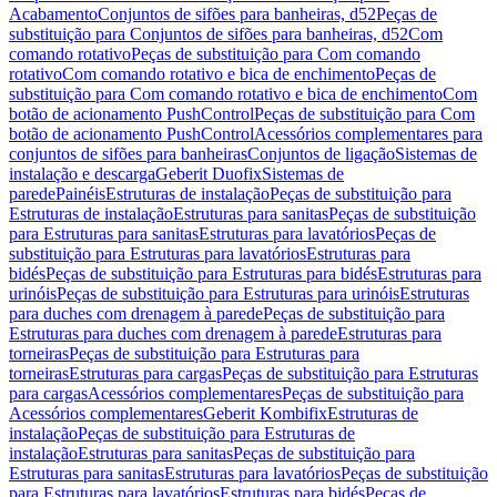
Acabamento
Conjuntos de sifões para banheiras, d52
Peças de
substituição para Conjuntos de sifões para banheiras, d52
Com
comando rotativo
Peças de substituição para Com comando
rotativo
Com comando rotativo e bica de enchimento
Peças de
substituição para Com comando rotativo e bica de enchimento
Com
botão de acionamento PushControl
Peças de substituição para Com
botão de acionamento PushControl
Acessórios complementares para
conjuntos de sifões para banheiras
Conjuntos de ligação
Sistemas de
instalação e descarga
Geberit Duofix
Sistemas de
parede
Painéis
Estruturas de instalação
Peças de substituição para
Estruturas de instalação
Estruturas para sanitas
Peças de substituição
para Estruturas para sanitas
Estruturas para lavatórios
Peças de
substituição para Estruturas para lavatórios
Estruturas para
bidés
Peças de substituição para Estruturas para bidés
Estruturas para
urinóis
Peças de substituição para Estruturas para urinóis
Estruturas
para duches com drenagem à parede
Peças de substituição para
Estruturas para duches com drenagem à parede
Estruturas para
torneiras
Peças de substituição para Estruturas para
torneiras
Estruturas para cargas
Peças de substituição para Estruturas
para cargas
Acessórios complementares
Peças de substituição para
Acessórios complementares
Geberit Kombifix
Estruturas de
instalação
Peças de substituição para Estruturas de
instalação
Estruturas para sanitas
Peças de substituição para
Estruturas para sanitas
Estruturas para lavatórios
Peças de substituição
para Estruturas para lavatórios
Estruturas para bidés
Peças de