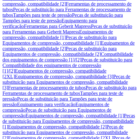
compressão, compatibilidade [2]
Ferramentas de processamento de
tubos
Peças de substituição para Ferramentas de processamento de
tubos
Tampões para teste de pressão
Peças de substituição para
Tampões para teste de pressão
Equipamento para
verificação
Ferramentas para Geberit Mapress
Peças de substituição
para Ferramentas para Geberit Mapress
Equipamentos de
compressão, compatibilidade [1]
Peças de substituição para
Equipamentos de compressão, compatibilidade [1]
Equipamentos de
compressão, compatibilidade [2]
Peças de substituição para
Equipamentos de compressão, compatibilidade [2]
Compatibilidade
dos equipamentos de compressão [1]/[2]
Peças de substituição para
Compatibilidade dos equipamentos de compressão
[1]/[2]
Equipamentos de compressão, compatibilidade
[2XL]
Equipamentos de compressão, compatibilidade [3]
Peças de
substituição para Equipamentos de compressão, compatibilidade
[3]
Ferramentas de processamento de tubos
Peças de substituição para
Ferramentas de processamento de tubos
Tampões para teste de
pressão
Peças de substituição para Tampões para teste de
pressão
Equipamento para verificação
Equipamentos de
compressão
Peças de substituição para Equipamentos de
compressão
Equipamentos de compressão, compatibilidade [1]
Peças
de substituição para Equipamentos de compressão, compatibilidade
[1]
Equipamentos de compressão, compatibilidade [2]
Peças de
substituição para Equipamentos de compressão, compatibilidade
[2]
Equipamentos de compressão, compatibilidade [2XL]
Peças de