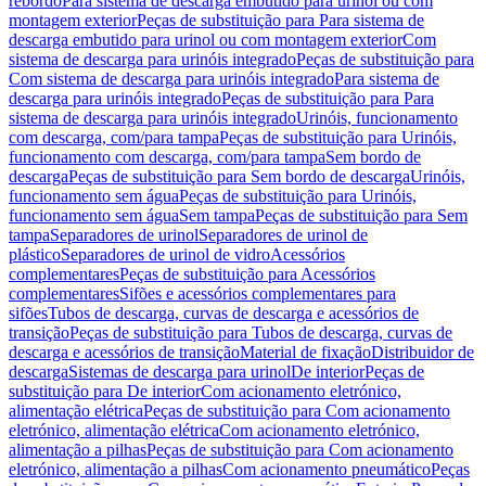
rebordo
Para sistema de descarga embutido para urinol ou com
montagem exterior
Peças de substituição para Para sistema de
descarga embutido para urinol ou com montagem exterior
Com
sistema de descarga para urinóis integrado
Peças de substituição para
Com sistema de descarga para urinóis integrado
Para sistema de
descarga para urinóis integrado
Peças de substituição para Para
sistema de descarga para urinóis integrado
Urinóis, funcionamento
com descarga, com/para tampa
Peças de substituição para Urinóis,
funcionamento com descarga, com/para tampa
Sem bordo de
descarga
Peças de substituição para Sem bordo de descarga
Urinóis,
funcionamento sem água
Peças de substituição para Urinóis,
funcionamento sem água
Sem tampa
Peças de substituição para Sem
tampa
Separadores de urinol
Separadores de urinol de
plástico
Separadores de urinol de vidro
Acessórios
complementares
Peças de substituição para Acessórios
complementares
Sifões e acessórios complementares para
sifões
Tubos de descarga, curvas de descarga e acessórios de
transição
Peças de substituição para Tubos de descarga, curvas de
descarga e acessórios de transição
Material de fixação
Distribuidor de
descarga
Sistemas de descarga para urinol
De interior
Peças de
substituição para De interior
Com acionamento eletrónico,
alimentação elétrica
Peças de substituição para Com acionamento
eletrónico, alimentação elétrica
Com acionamento eletrónico,
alimentação a pilhas
Peças de substituição para Com acionamento
eletrónico, alimentação a pilhas
Com acionamento pneumático
Peças