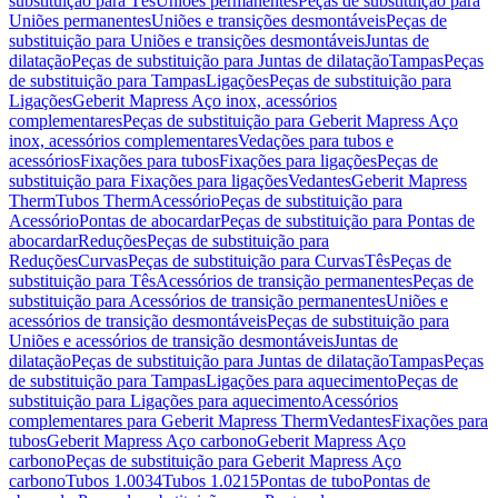
substituição para Tês
Uniões permanentes
Peças de substituição para
Uniões permanentes
Uniões e transições desmontáveis
Peças de
substituição para Uniões e transições desmontáveis
Juntas de
dilatação
Peças de substituição para Juntas de dilatação
Tampas
Peças
de substituição para Tampas
Ligações
Peças de substituição para
Ligações
Geberit Mapress Aço inox, acessórios
complementares
Peças de substituição para Geberit Mapress Aço
inox, acessórios complementares
Vedações para tubos e
acessórios
Fixações para tubos
Fixações para ligações
Peças de
substituição para Fixações para ligações
Vedantes
Geberit Mapress
Therm
Tubos Therm
Acessório
Peças de substituição para
Acessório
Pontas de abocardar
Peças de substituição para Pontas de
abocardar
Reduções
Peças de substituição para
Reduções
Curvas
Peças de substituição para Curvas
Tês
Peças de
substituição para Tês
Acessórios de transição permanentes
Peças de
substituição para Acessórios de transição permanentes
Uniões e
acessórios de transição desmontáveis
Peças de substituição para
Uniões e acessórios de transição desmontáveis
Juntas de
dilatação
Peças de substituição para Juntas de dilatação
Tampas
Peças
de substituição para Tampas
Ligações para aquecimento
Peças de
substituição para Ligações para aquecimento
Acessórios
complementares para Geberit Mapress Therm
Vedantes
Fixações para
tubos
Geberit Mapress Aço carbono
Geberit Mapress Aço
carbono
Peças de substituição para Geberit Mapress Aço
carbono
Tubos 1.0034
Tubos 1.0215
Pontas de tubo
Pontas de