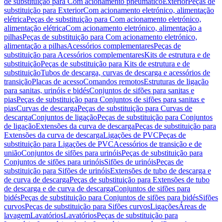
de substituição para Com acionamento pneumático
Exterior
Peças de
substituição para Exterior
Com acionamento eletrónico, alimentação
elétrica
Peças de substituição para Com acionamento eletrónico,
alimentação elétrica
Com acionamento eletrónico, alimentação a
pilhas
Peças de substituição para Com acionamento eletrónico,
alimentação a pilhas
Acessórios complementares
Peças de
substituição para Acessórios complementares
Kits de estrutura e de
substituição
Peças de substituição para Kits de estrutura e de
substituição
Tubos de descarga, curvas de descarga e acessórios de
transição
Placas de acesso
Comandos remotos
Estruturas de ligação
para sanitas, urinóis e bidés
Conjuntos de sifões para sanitas e
pias
Peças de substituição para Conjuntos de sifões para sanitas e
pias
Curvas de descarga
Peças de substituição para Curvas de
descarga
Conjuntos de ligação
Peças de substituição para Conjuntos
de ligação
Extensões da curva de descarga
Peças de substituição para
Extensões da curva de descarga
Ligações de PVC
Peças de
substituição para Ligações de PVC
Acessórios de transição e de
união
Conjuntos de sifões para urinóis
Peças de substituição para
Conjuntos de sifões para urinóis
Sifões de urinóis
Peças de
substituição para Sifões de urinóis
Extensões de tubo de descarga e
de curva de descarga
Peças de substituição para Extensões de tubo
de descarga e de curva de descarga
Conjuntos de sifões para
bidés
Peças de substituição para Conjuntos de sifões para bidés
Sifões
curvos
Peças de substituição para Sifões curvos
Ligações
Áreas de
lavagem
Lavatórios
Lavatórios
Peças de substituição para