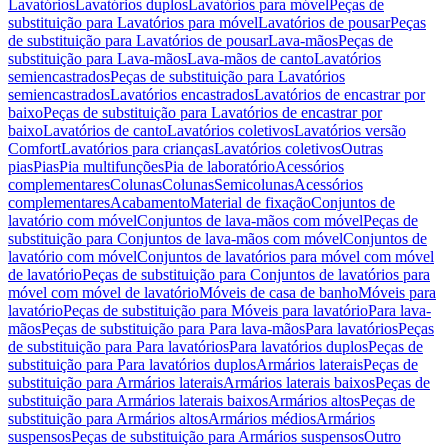
Lavatórios
Lavatórios duplos
Lavatórios para móvel
Peças de
substituição para Lavatórios para móvel
Lavatórios de pousar
Peças
de substituição para Lavatórios de pousar
Lava-mãos
Peças de
substituição para Lava-mãos
Lava-mãos de canto
Lavatórios
semiencastrados
Peças de substituição para Lavatórios
semiencastrados
Lavatórios encastrados
Lavatórios de encastrar por
baixo
Peças de substituição para Lavatórios de encastrar por
baixo
Lavatórios de canto
Lavatórios coletivos
Lavatórios versão
Comfort
Lavatórios para crianças
Lavatórios coletivos
Outras
pias
Pias
Pia multifunções
Pia de laboratório
Acessórios
complementares
Colunas
Colunas
Semicolunas
Acessórios
complementares
Acabamento
Material de fixação
Conjuntos de
lavatório com móvel
Conjuntos de lava-mãos com móvel
Peças de
substituição para Conjuntos de lava-mãos com móvel
Conjuntos de
lavatório com móvel
Conjuntos de lavatórios para móvel com móvel
de lavatório
Peças de substituição para Conjuntos de lavatórios para
móvel com móvel de lavatório
Móveis de casa de banho
Móveis para
lavatório
Peças de substituição para Móveis para lavatório
Para lava-
mãos
Peças de substituição para Para lava-mãos
Para lavatórios
Peças
de substituição para Para lavatórios
Para lavatórios duplos
Peças de
substituição para Para lavatórios duplos
Armários laterais
Peças de
substituição para Armários laterais
Armários laterais baixos
Peças de
substituição para Armários laterais baixos
Armários altos
Peças de
substituição para Armários altos
Armários médios
Armários
suspensos
Peças de substituição para Armários suspensos
Outro