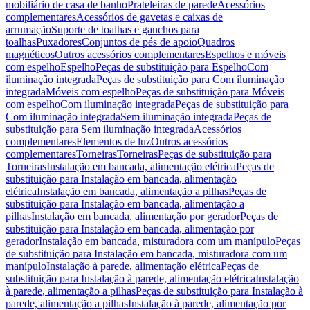
mobiliário de casa de banho
Prateleiras de parede
Acessórios
complementares
Acessórios de gavetas e caixas de
arrumação
Suporte de toalhas e ganchos para
toalhas
Puxadores
Conjuntos de pés de apoio
Quadros
magnéticos
Outros acessórios complementares
Espelhos e móveis
com espelho
Espelho
Peças de substituição para Espelho
Com
iluminação integrada
Peças de substituição para Com iluminação
integrada
Móveis com espelho
Peças de substituição para Móveis
com espelho
Com iluminação integrada
Peças de substituição para
Com iluminação integrada
Sem iluminação integrada
Peças de
substituição para Sem iluminação integrada
Acessórios
complementares
Elementos de luz
Outros acessórios
complementares
Torneiras
Torneiras
Peças de substituição para
Torneiras
Instalação em bancada, alimentação elétrica
Peças de
substituição para Instalação em bancada, alimentação
elétrica
Instalação em bancada, alimentação a pilhas
Peças de
substituição para Instalação em bancada, alimentação a
pilhas
Instalação em bancada, alimentação por gerador
Peças de
substituição para Instalação em bancada, alimentação por
gerador
Instalação em bancada, misturadora com um manípulo
Peças
de substituição para Instalação em bancada, misturadora com um
manípulo
Instalação à parede, alimentação elétrica
Peças de
substituição para Instalação à parede, alimentação elétrica
Instalação
à parede, alimentação a pilhas
Peças de substituição para Instalação à
parede, alimentação a pilhas
Instalação à parede, alimentação por