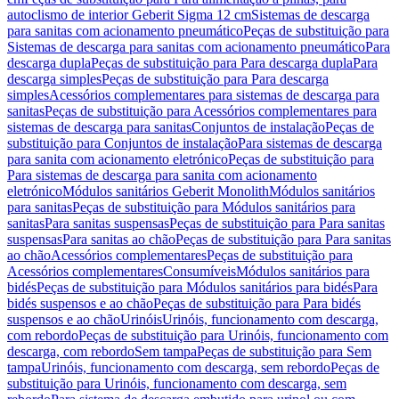
autoclismo de interior Geberit Sigma 12 cm
Sistemas de descarga
para sanitas com acionamento pneumático
Peças de substituição para
Sistemas de descarga para sanitas com acionamento pneumático
Para
descarga dupla
Peças de substituição para Para descarga dupla
Para
descarga simples
Peças de substituição para Para descarga
simples
Acessórios complementares para sistemas de descarga para
sanitas
Peças de substituição para Acessórios complementares para
sistemas de descarga para sanitas
Conjuntos de instalação
Peças de
substituição para Conjuntos de instalação
Para sistemas de descarga
para sanita com acionamento eletrónico
Peças de substituição para
Para sistemas de descarga para sanita com acionamento
eletrónico
Módulos sanitários Geberit Monolith
Módulos sanitários
para sanitas
Peças de substituição para Módulos sanitários para
sanitas
Para sanitas suspensas
Peças de substituição para Para sanitas
suspensas
Para sanitas ao chão
Peças de substituição para Para sanitas
ao chão
Acessórios complementares
Peças de substituição para
Acessórios complementares
Consumíveis
Módulos sanitários para
bidés
Peças de substituição para Módulos sanitários para bidés
Para
bidés suspensos e ao chão
Peças de substituição para Para bidés
suspensos e ao chão
Urinóis
Urinóis, funcionamento com descarga,
com rebordo
Peças de substituição para Urinóis, funcionamento com
descarga, com rebordo
Sem tampa
Peças de substituição para Sem
tampa
Urinóis, funcionamento com descarga, sem rebordo
Peças de
substituição para Urinóis, funcionamento com descarga, sem