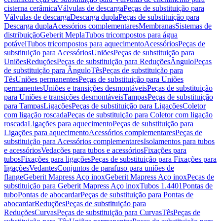
cisterna cerâmica
Válvulas de descarga
Peças de substituição para
Válvulas de descarga
Descarga dupla
Peças de substituição para
Descarga dupla
Acessórios complementares
Membranas
Sistemas de
distribuição
Geberit Mepla
Tubos tricompostos para água
potável
Tubos tricompostos para aquecimento
Acessórios
Peças de
substituição para Acessórios
Uniões
Peças de substituição para
Uniões
Reduções
Peças de substituição para Reduções
Ângulo
Peças
de substituição para Ângulo
Tês
Peças de substituição para
Tês
Uniões permanentes
Peças de substituição para Uniões
permanentes
Uniões e transições desmontáveis
Peças de substituição
para Uniões e transições desmontáveis
Tampas
Peças de substituição
para Tampas
Ligações
Peças de substituição para Ligações
Coletor
com ligação roscada
Peças de substituição para Coletor com ligação
roscada
Ligações para aquecimento
Peças de substituição para
Ligações para aquecimento
Acessórios complementares
Peças de
substituição para Acessórios complementares
Isolamentos para tubos
e acessórios
Vedações para tubos e acessórios
Fixações para
tubos
Fixações para ligações
Peças de substituição para Fixações para
ligações
Vedantes
Conjuntos de parafuso para uniões de
flange
Geberit Mapress Aço inox
Geberit Mapress Aço inox
Peças de
substituição para Geberit Mapress Aço inox
Tubos 1.4401
Pontas de
tubo
Pontas de abocardar
Peças de substituição para Pontas de
abocardar
Reduções
Peças de substituição para
Reduções
Curvas
Peças de substituição para Curvas
Tês
Peças de