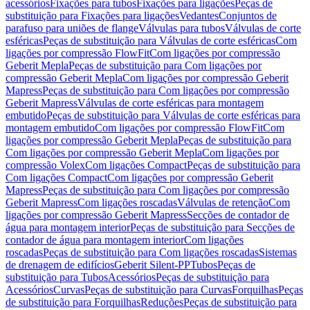
acessórios
Fixações para tubos
Fixações para ligações
Peças de
substituição para Fixações para ligações
Vedantes
Conjuntos de
parafuso para uniões de flange
Válvulas para tubos
Válvulas de corte
esféricas
Peças de substituição para Válvulas de corte esféricas
Com
ligações por compressão FlowFit
Com ligações por compressão
Geberit Mepla
Peças de substituição para Com ligações por
compressão Geberit Mepla
Com ligações por compressão Geberit
Mapress
Peças de substituição para Com ligações por compressão
Geberit Mapress
Válvulas de corte esféricas para montagem
embutido
Peças de substituição para Válvulas de corte esféricas para
montagem embutido
Com ligações por compressão FlowFit
Com
ligações por compressão Geberit Mepla
Peças de substituição para
Com ligações por compressão Geberit Mepla
Com ligações por
compressão Volex
Com ligações Compact
Peças de substituição para
Com ligações Compact
Com ligações por compressão Geberit
Mapress
Peças de substituição para Com ligações por compressão
Geberit Mapress
Com ligações roscadas
Válvulas de retenção
Com
ligações por compressão Geberit Mapress
Secções de contador de
água para montagem interior
Peças de substituição para Secções de
contador de água para montagem interior
Com ligações
roscadas
Peças de substituição para Com ligações roscadas
Sistemas
de drenagem de edifícios
Geberit Silent-PP
Tubos
Peças de
substituição para Tubos
Acessórios
Peças de substituição para
Acessórios
Curvas
Peças de substituição para Curvas
Forquilhas
Peças
de substituição para Forquilhas
Reduções
Peças de substituição para