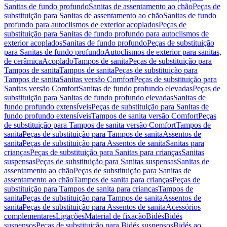
Sanitas de fundo profundo
Sanitas de assentamento ao chão
Peças de
substituição para Sanitas de assentamento ao chão
Sanitas de fundo
profundo para autoclismos de exterior acoplados
Peças de
substituição para Sanitas de fundo profundo para autoclismos de
exterior acoplados
Sanitas de fundo profundo
Peças de substituição
para Sanitas de fundo profundo
Autoclismos de exterior para sanitas,
de cerâmica
Acoplado
Tampos de sanita
Peças de substituição para
Tampos de sanita
Tampos de sanita
Peças de substituição para
Tampos de sanita
Sanitas versão Comfort
Peças de substituição para
Sanitas versão Comfort
Sanitas de fundo profundo elevadas
Peças de
substituição para Sanitas de fundo profundo elevadas
Sanitas de
fundo profundo extensíveis
Peças de substituição para Sanitas de
fundo profundo extensíveis
Tampos de sanita versão Comfort
Peças
de substituição para Tampos de sanita versão Comfort
Tampos de
sanita
Peças de substituição para Tampos de sanita
Assentos de
sanita
Peças de substituição para Assentos de sanita
Sanitas para
crianças
Peças de substituição para Sanitas para crianças
Sanitas
suspensas
Peças de substituição para Sanitas suspensas
Sanitas de
assentamento ao chão
Peças de substituição para Sanitas de
assentamento ao chão
Tampos de sanita para crianças
Peças de
substituição para Tampos de sanita para crianças
Tampos de
sanita
Peças de substituição para Tampos de sanita
Assentos de
sanita
Peças de substituição para Assentos de sanita
Acessórios
complementares
Ligações
Material de fixação
Bidés
Bidés
suspensos
Peças de substituição para Bidés suspensos
Bidés ao