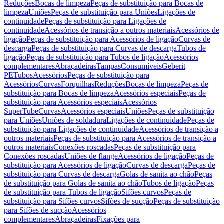
Reduções
Bocas de limpeza
Peças de substituição para Bocas de
limpeza
Uniões
Peças de substituição para Uniões
Ligações de
continuidade
Peças de substituição para Ligações de
continuidade
Acessórios de transição a outros materiais
Acessórios de
ligação
Peças de substituição para Acessórios de ligação
Curvas de
descarga
Peças de substituição para Curvas de descarga
Tubos de
ligação
Peças de substituição para Tubos de ligação
Acessórios
complementares
Abraçadeiras
Tampas
Consumíveis
Geberit
PE
Tubos
Acessórios
Peças de substituição para
Acessórios
Curvas
Forquilhas
Reduções
Bocas de limpeza
Peças de
substituição para Bocas de limpeza
Acessórios especiais
Peças de
substituição para Acessórios especiais
Acessórios
SuperTube
Curvas
Acessórios especiais
Uniões
Peças de substituição
para Uniões
Uniões de soldadura
Ligações de continuidade
Peças de
substituição para Ligações de continuidade
Acessórios de transição a
outros materiais
Peças de substituição para Acessórios de transição a
outros materiais
Conexões roscadas
Peças de substituição para
Conexões roscadas
Uniões de flange
Acessórios de ligação
Peças de
substituição para Acessórios de ligação
Curvas de descarga
Peças de
substituição para Curvas de descarga
Golas de sanita ao chão
Peças
de substituição para Golas de sanita ao chão
Tubos de ligação
Peças
de substituição para Tubos de ligação
Sifões curvos
Peças de
substituição para Sifões curvos
Sifões de sucção
Peças de substituição
para Sifões de sucção
Acessórios
complementares
Abraçadeiras
Fixações para