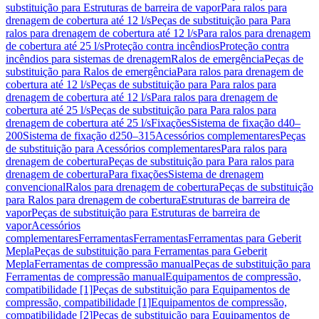
substituição para Estruturas de barreira de vapor
Para ralos para
drenagem de cobertura até 12 l/s
Peças de substituição para Para
ralos para drenagem de cobertura até 12 l/s
Para ralos para drenagem
de cobertura até 25 l/s
Proteção contra incêndios
Proteção contra
incêndios para sistemas de drenagem
Ralos de emergência
Peças de
substituição para Ralos de emergência
Para ralos para drenagem de
cobertura até 12 l/s
Peças de substituição para Para ralos para
drenagem de cobertura até 12 l/s
Para ralos para drenagem de
cobertura até 25 l/s
Peças de substituição para Para ralos para
drenagem de cobertura até 25 l/s
Fixações
Sistema de fixação d40–
200
Sistema de fixação d250–315
Acessórios complementares
Peças
de substituição para Acessórios complementares
Para ralos para
drenagem de cobertura
Peças de substituição para Para ralos para
drenagem de cobertura
Para fixações
Sistema de drenagem
convencional
Ralos para drenagem de cobertura
Peças de substituição
para Ralos para drenagem de cobertura
Estruturas de barreira de
vapor
Peças de substituição para Estruturas de barreira de
vapor
Acessórios
complementares
Ferramentas
Ferramentas
Ferramentas para Geberit
Mepla
Peças de substituição para Ferramentas para Geberit
Mepla
Ferramentas de compressão manual
Peças de substituição para
Ferramentas de compressão manual
Equipamentos de compressão,
compatibilidade [1]
Peças de substituição para Equipamentos de
compressão, compatibilidade [1]
Equipamentos de compressão,
compatibilidade [2]
Peças de substituição para Equipamentos de