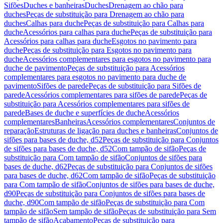
Sifões
Duches e banheiras
Duches
Drenagem ao chão para
duches
Peças de substituição para Drenagem ao chão para
duches
Calhas para duche
Peças de substituição para Calhas para
duche
Acessórios para calhas para duche
Peças de substituição para
Acessórios para calhas para duche
Esgotos no pavimento para
duche
Peças de substituição para Esgotos no pavimento para
duche
Acessórios complementares para esgotos no pavimento para
duche de pavimento
Peças de substituição para Acessórios
complementares para esgotos no pavimento para duche de
pavimento
Sifões de parede
Peças de substituição para Sifões de
parede
Acessórios complementares para sifões de parede
Peças de
substituição para Acessórios complementares para sifões de
parede
Bases de duche e superfícies de duche
Acessórios
complementares
Banheiras
Acessórios complementares
Conjuntos de
reparação
Estruturas de ligação para duches e banheiras
Conjuntos de
sifões para bases de duche, d52
Peças de substituição para Conjuntos
de sifões para bases de duche, d52
Com tampão de sifão
Peças de
substituição para Com tampão de sifão
Conjuntos de sifões para
bases de duche, d62
Peças de substituição para Conjuntos de sifões
para bases de duche, d62
Com tampão de sifão
Peças de substituição
para Com tampão de sifão
Conjuntos de sifões para bases de duche,
d90
Peças de substituição para Conjuntos de sifões para bases de
duche, d90
Com tampão de sifão
Peças de substituição para Com
tampão de sifão
Sem tampão de sifão
Peças de substituição para Sem
tampão de sifão
Acabamento
Peças de substituição para