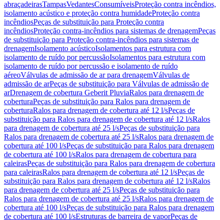
abraçadeiras
Tampas
Vedantes
Consumíveis
Proteção contra incêndios,
isolamento acústico e proteção contra humidade
Proteção contra
incêndios
Peças de substituição para Proteção contra
incêndios
Proteção contra-incêndios para sistemas de drenagem
Peças
de substituição para Proteção contra-incêndios para sistemas de
drenagem
Isolamento acústico
Isolamentos para estrutura com
isolamento de ruído por percussão
Isolamentos para estrutura com
isolamento de ruído por percussão e isolamento de ruído
aéreo
Válvulas de admissão de ar para drenagem
Válvulas de
admissão de ar
Peças de substituição para Válvulas de admissão de
ar
Drenagem de cobertura Geberit Pluvia
Ralos para drenagem de
cobertura
Peças de substituição para Ralos para drenagem de
cobertura
Ralos para drenagem de cobertura até 12 l/s
Peças de
substituição para Ralos para drenagem de cobertura até 12 l/s
Ralos
para drenagem de cobertura até 25 l/s
Peças de substituição para
Ralos para drenagem de cobertura até 25 l/s
Ralos para drenagem de
cobertura até 100 l/s
Peças de substituição para Ralos para drenagem
de cobertura até 100 l/s
Ralos para drenagem de cobertura para
caleiras
Peças de substituição para Ralos para drenagem de cobertura
para caleiras
Ralos para drenagem de cobertura até 12 l/s
Peças de
substituição para Ralos para drenagem de cobertura até 12 l/s
Ralos
para drenagem de cobertura até 25 l/s
Peças de substituição para
Ralos para drenagem de cobertura até 25 l/s
Ralos para drenagem de
cobertura até 100 l/s
Peças de substituição para Ralos para drenagem
de cobertura até 100 l/s
Estruturas de barreira de vapor
Peças de