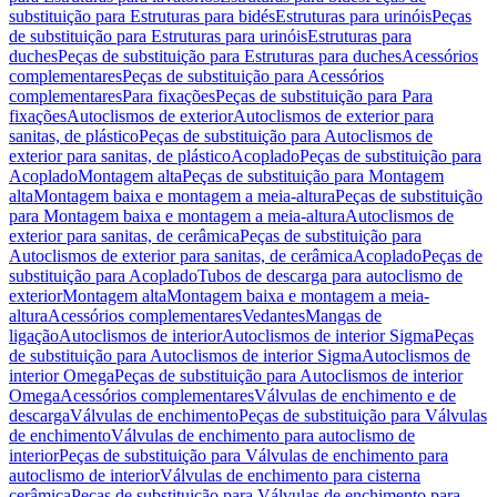
substituição para Estruturas para bidés
Estruturas para urinóis
Peças
de substituição para Estruturas para urinóis
Estruturas para
duches
Peças de substituição para Estruturas para duches
Acessórios
complementares
Peças de substituição para Acessórios
complementares
Para fixações
Peças de substituição para Para
fixações
Autoclismos de exterior
Autoclismos de exterior para
sanitas, de plástico
Peças de substituição para Autoclismos de
exterior para sanitas, de plástico
Acoplado
Peças de substituição para
Acoplado
Montagem alta
Peças de substituição para Montagem
alta
Montagem baixa e montagem a meia-altura
Peças de substituição
para Montagem baixa e montagem a meia-altura
Autoclismos de
exterior para sanitas, de cerâmica
Peças de substituição para
Autoclismos de exterior para sanitas, de cerâmica
Acoplado
Peças de
substituição para Acoplado
Tubos de descarga para autoclismo de
exterior
Montagem alta
Montagem baixa e montagem a meia-
altura
Acessórios complementares
Vedantes
Mangas de
ligação
Autoclismos de interior
Autoclismos de interior Sigma
Peças
de substituição para Autoclismos de interior Sigma
Autoclismos de
interior Omega
Peças de substituição para Autoclismos de interior
Omega
Acessórios complementares
Válvulas de enchimento e de
descarga
Válvulas de enchimento
Peças de substituição para Válvulas
de enchimento
Válvulas de enchimento para autoclismo de
interior
Peças de substituição para Válvulas de enchimento para
autoclismo de interior
Válvulas de enchimento para cisterna
cerâmica
Peças de substituição para Válvulas de enchimento para