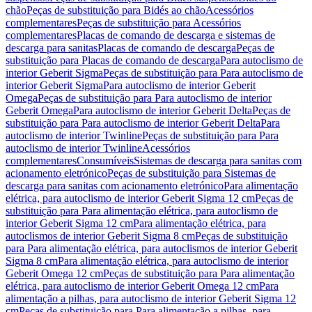
chão
Peças de substituição para Bidés ao chão
Acessórios
complementares
Peças de substituição para Acessórios
complementares
Placas de comando de descarga e sistemas de
descarga para sanitas
Placas de comando de descarga
Peças de
substituição para Placas de comando de descarga
Para autoclismo de
interior Geberit Sigma
Peças de substituição para Para autoclismo de
interior Geberit Sigma
Para autoclismo de interior Geberit
Omega
Peças de substituição para Para autoclismo de interior
Geberit Omega
Para autoclismo de interior Geberit Delta
Peças de
substituição para Para autoclismo de interior Geberit Delta
Para
autoclismo de interior Twinline
Peças de substituição para Para
autoclismo de interior Twinline
Acessórios
complementares
Consumíveis
Sistemas de descarga para sanitas com
acionamento eletrónico
Peças de substituição para Sistemas de
descarga para sanitas com acionamento eletrónico
Para alimentação
elétrica, para autoclismo de interior Geberit Sigma 12 cm
Peças de
substituição para Para alimentação elétrica, para autoclismo de
interior Geberit Sigma 12 cm
Para alimentação elétrica, para
autoclismos de interior Geberit Sigma 8 cm
Peças de substituição
para Para alimentação elétrica, para autoclismos de interior Geberit
Sigma 8 cm
Para alimentação elétrica, para autoclismo de interior
Geberit Omega 12 cm
Peças de substituição para Para alimentação
elétrica, para autoclismo de interior Geberit Omega 12 cm
Para
alimentação a pilhas, para autoclismo de interior Geberit Sigma 12
cm
Peças de substituição para Para alimentação a pilhas, para