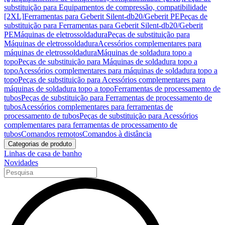
substituição para Equipamentos de compressão, compatibilidade
[2XL]
Ferramentas para Geberit Silent-db20/Geberit PE
Peças de
substituição para Ferramentas para Geberit Silent-db20/Geberit
PE
Máquinas de eletrossoldadura
Peças de substituição para
Máquinas de eletrossoldadura
Acessórios complementares para
máquinas de eletrossoldadura
Máquinas de soldadura topo a
topo
Peças de substituição para Máquinas de soldadura topo a
topo
Acessórios complementares para máquinas de soldadura topo a
topo
Peças de substituição para Acessórios complementares para
máquinas de soldadura topo a topo
Ferramentas de processamento de
tubos
Peças de substituição para Ferramentas de processamento de
tubos
Acessórios complementares para ferramentas de
processamento de tubos
Peças de substituição para Acessórios
complementares para ferramentas de processamento de
tubos
Comandos remotos
Comandos à distância
Categorias de produto
Linhas de casa de banho
Novidades