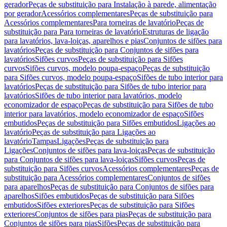
gerador
Peças de substituição para Instalação à parede, alimentação
por gerador
Acessórios complementares
Peças de substituição para
Acessórios complementares
Para torneiras de lavatório
Peças de
substituição para Para torneiras de lavatório
Estruturas de ligação
para lavatórios, lava-loiças, aparelhos e pias
Conjuntos de sifões para
lavatórios
Peças de substituição para Conjuntos de sifões para
lavatórios
Sifões curvos
Peças de substituição para Sifões
curvos
Sifões curvos, modelo poupa-espaço
Peças de substituição
para Sifões curvos, modelo poupa-espaço
Sifões de tubo interior para
lavatórios
Peças de substituição para Sifões de tubo interior para
lavatórios
Sifões de tubo interior para lavatórios, modelo
economizador de espaço
Peças de substituição para Sifões de tubo
interior para lavatórios, modelo economizador de espaço
Sifões
embutidos
Peças de substituição para Sifões embutidos
Ligações ao
lavatório
Peças de substituição para Ligações ao
lavatório
Tampas
Ligações
Peças de substituição para
Ligações
Conjuntos de sifões para lava-loiças
Peças de substituição
para Conjuntos de sifões para lava-loiças
Sifões curvos
Peças de
substituição para Sifões curvos
Acessórios complementares
Peças de
substituição para Acessórios complementares
Conjuntos de sifões
para aparelhos
Peças de substituição para Conjuntos de sifões para
aparelhos
Sifões embutidos
Peças de substituição para Sifões
embutidos
Sifões exteriores
Peças de substituição para Sifões
exteriores
Conjuntos de sifões para pias
Peças de substituição para
Conjuntos de sifões para pias
Sifões
Peças de substituição para