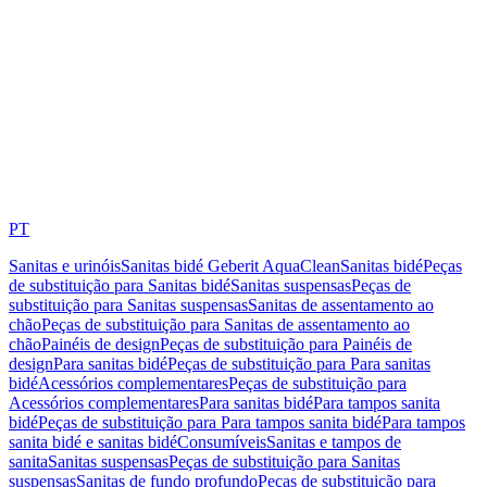
PT
Sanitas e urinóis
Sanitas bidé Geberit AquaClean
Sanitas bidé
Peças
de substituição para Sanitas bidé
Sanitas suspensas
Peças de
substituição para Sanitas suspensas
Sanitas de assentamento ao
chão
Peças de substituição para Sanitas de assentamento ao
chão
Painéis de design
Peças de substituição para Painéis de
design
Para sanitas bidé
Peças de substituição para Para sanitas
bidé
Acessórios complementares
Peças de substituição para
Acessórios complementares
Para sanitas bidé
Para tampos sanita
bidé
Peças de substituição para Para tampos sanita bidé
Para tampos
sanita bidé e sanitas bidé
Consumíveis
Sanitas e tampos de
sanita
Sanitas suspensas
Peças de substituição para Sanitas
suspensas
Sanitas de fundo profundo
Peças de substituição para