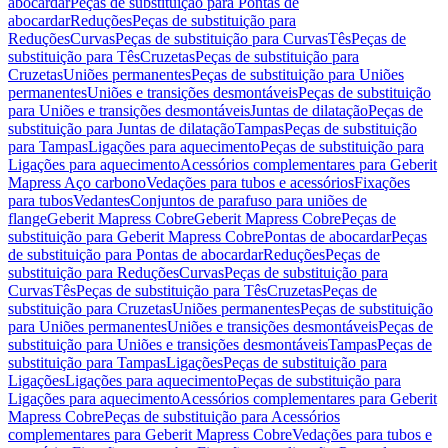
abocardar
Peças de substituição para Pontas de
abocardar
Reduções
Peças de substituição para
Reduções
Curvas
Peças de substituição para Curvas
Tês
Peças de
substituição para Tês
Cruzetas
Peças de substituição para
Cruzetas
Uniões permanentes
Peças de substituição para Uniões
permanentes
Uniões e transições desmontáveis
Peças de substituição
para Uniões e transições desmontáveis
Juntas de dilatação
Peças de
substituição para Juntas de dilatação
Tampas
Peças de substituição
para Tampas
Ligações para aquecimento
Peças de substituição para
Ligações para aquecimento
Acessórios complementares para Geberit
Mapress Aço carbono
Vedações para tubos e acessórios
Fixações
para tubos
Vedantes
Conjuntos de parafuso para uniões de
flange
Geberit Mapress Cobre
Geberit Mapress Cobre
Peças de
substituição para Geberit Mapress Cobre
Pontas de abocardar
Peças
de substituição para Pontas de abocardar
Reduções
Peças de
substituição para Reduções
Curvas
Peças de substituição para
Curvas
Tês
Peças de substituição para Tês
Cruzetas
Peças de
substituição para Cruzetas
Uniões permanentes
Peças de substituição
para Uniões permanentes
Uniões e transições desmontáveis
Peças de
substituição para Uniões e transições desmontáveis
Tampas
Peças de
substituição para Tampas
Ligações
Peças de substituição para
Ligações
Ligações para aquecimento
Peças de substituição para
Ligações para aquecimento
Acessórios complementares para Geberit
Mapress Cobre
Peças de substituição para Acessórios
complementares para Geberit Mapress Cobre
Vedações para tubos e