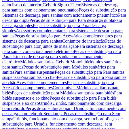
autoclismo de interior Geberit Sigma 12 cm
Sistemas de descarga
para sanitas com acionamento pneumático
Peças de substituição para
Sistemas de descarga para sanitas com acionamento pneumático
Para
descarga dupla
Peças de substituição para Para descarga dupla
Para
descarga simples
Peças de substituição para Para descarga
simples
Acessórios complementares para sistemas de descarga para
sanitas
Peças de substituição para Acessórios complementares para
sistemas de descarga para sanitas
Conjuntos de instalação
Peças de
substituição para Conjuntos de instalação
Para sistemas de descarga
para sanita com acionamento eletrónico
Peças de substituição para
Para sistemas de descarga para sanita com acionamento
eletrónico
Módulos sanitários Geberit Monolith
Módulos sanitários
para sanitas
Peças de substituição para Módulos sanitários para
sanitas
Para sanitas suspensas
Peças de substituição para Para sanitas
suspensas
Para sanitas ao chão
Peças de substituição para Para sanitas
ao chão
Acessórios complementares
Peças de substituição para
Acessórios complementares
Consumíveis
Módulos sanitários para
bidés
Peças de substituição para Módulos sanitários para bidés
Para
bidés suspensos e ao chão
Peças de substituição para Para bidés
suspensos e ao chão
Urinóis
Urinóis, funcionamento com descarga,
com rebordo
Peças de substituição para Urinóis, funcionamento com
descarga, com rebordo
Sem tampa
Peças de substituição para Sem
tampa
Urinóis, funcionamento com descarga, sem rebordo
Peças de
substituição para Urinóis, funcionamento com descarga, sem