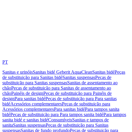
PT
Sanitas e urinóis
Sanitas bidé Geberit AquaClean
Sanitas bidé
Peças
de substituição para Sanitas bidé
Sanitas suspensas
Peças de
substituição para Sanitas suspensas
Sanitas de assentamento ao
chão
Peças de substituição para Sanitas de assentamento ao
chão
Painéis de design
Peças de substituição para Painéis de
design
Para sanitas bidé
Peças de substituição para Para sanitas
bidé
Acessórios complementares
Peças de substituição para
Acessórios complementares
Para sanitas bidé
Para tampos sanita
bidé
Peças de substituição para Para tampos sanita bidé
Para tampos
sanita bidé e sanitas bidé
Consumíveis
Sanitas e tampos de
sanita
Sanitas suspensas
Peças de substituição para Sanitas
suspensas
Sanitas de fundo profundo
Peças de substituição para