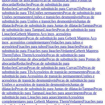
tubo
Pontas de abocardar
Peças de substituição para Pontas de
abocardar
Reduções
Peças de substituição para
Reduções
Curvas
Peças de substituição para Curvas
Tês
Peças de
substituição para Tês
Uniões permanentes
Peças de substituição para
Uniões permanentes
Uniões e transições desmontáveis
Peças de
substituição para Uniões e transições desmontáveis
Juntas de
dilatação
Peças de substituição para Juntas de dilatação
Tampas
Peças
de substituição para Tampas
Ligações
Peças de substituição para
Ligações
Geberit Mapress Aço inox, acessórios
complementares
Peças de substituição para Geberit Mapress Aço
inox, acessórios complementares
Vedações para tubos e
acessórios
Fixações para tubos
Fixações para ligações
Peças de
substituição para Fixações para ligações
Vedantes
Geberit Mapress
Therm
Tubos Therm
Acessório
Peças de substituição para
Acessório
Pontas de abocardar
Peças de substituição para Pontas de
abocardar
Reduções
Peças de substituição para
Reduções
Curvas
Peças de substituição para Curvas
Tês
Peças de
substituição para Tês
Acessórios de transição permanentes
Peças de
substituição para Acessórios de transição permanentes
Uniões e
acessórios de transição desmontáveis
Peças de substituição para
Uniões e acessórios de transição desmontáveis
Juntas de
dilatação
Peças de substituição para Juntas de dilatação
Tampas
Peças
de substituição para Tampas
Ligações para aquecimento
Peças de
substituição para Ligações para aquecimento
Acessórios
complementares para Geberit Mapress Therm
Vedantes
Fixações para