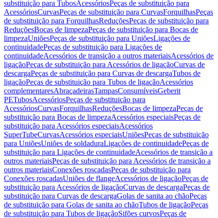
substituição para Tubos
Acessórios
Peças de substituição para
Acessórios
Curvas
Peças de substituição para Curvas
Forquilhas
Peças
de substituição para Forquilhas
Reduções
Peças de substituição para
Reduções
Bocas de limpeza
Peças de substituição para Bocas de
limpeza
Uniões
Peças de substituição para Uniões
Ligações de
continuidade
Peças de substituição para Ligações de
continuidade
Acessórios de transição a outros materiais
Acessórios de
ligação
Peças de substituição para Acessórios de ligação
Curvas de
descarga
Peças de substituição para Curvas de descarga
Tubos de
ligação
Peças de substituição para Tubos de ligação
Acessórios
complementares
Abraçadeiras
Tampas
Consumíveis
Geberit
PE
Tubos
Acessórios
Peças de substituição para
Acessórios
Curvas
Forquilhas
Reduções
Bocas de limpeza
Peças de
substituição para Bocas de limpeza
Acessórios especiais
Peças de
substituição para Acessórios especiais
Acessórios
SuperTube
Curvas
Acessórios especiais
Uniões
Peças de substituição
para Uniões
Uniões de soldadura
Ligações de continuidade
Peças de
substituição para Ligações de continuidade
Acessórios de transição a
outros materiais
Peças de substituição para Acessórios de transição a
outros materiais
Conexões roscadas
Peças de substituição para
Conexões roscadas
Uniões de flange
Acessórios de ligação
Peças de
substituição para Acessórios de ligação
Curvas de descarga
Peças de
substituição para Curvas de descarga
Golas de sanita ao chão
Peças
de substituição para Golas de sanita ao chão
Tubos de ligação
Peças
de substituição para Tubos de ligação
Sifões curvos
Peças de