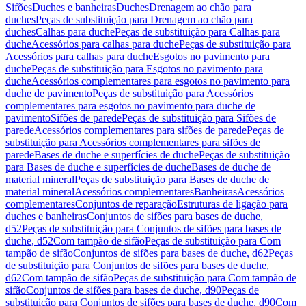
Sifões
Duches e banheiras
Duches
Drenagem ao chão para
duches
Peças de substituição para Drenagem ao chão para
duches
Calhas para duche
Peças de substituição para Calhas para
duche
Acessórios para calhas para duche
Peças de substituição para
Acessórios para calhas para duche
Esgotos no pavimento para
duche
Peças de substituição para Esgotos no pavimento para
duche
Acessórios complementares para esgotos no pavimento para
duche de pavimento
Peças de substituição para Acessórios
complementares para esgotos no pavimento para duche de
pavimento
Sifões de parede
Peças de substituição para Sifões de
parede
Acessórios complementares para sifões de parede
Peças de
substituição para Acessórios complementares para sifões de
parede
Bases de duche e superfícies de duche
Peças de substituição
para Bases de duche e superfícies de duche
Bases de duche de
material mineral
Peças de substituição para Bases de duche de
material mineral
Acessórios complementares
Banheiras
Acessórios
complementares
Conjuntos de reparação
Estruturas de ligação para
duches e banheiras
Conjuntos de sifões para bases de duche,
d52
Peças de substituição para Conjuntos de sifões para bases de
duche, d52
Com tampão de sifão
Peças de substituição para Com
tampão de sifão
Conjuntos de sifões para bases de duche, d62
Peças
de substituição para Conjuntos de sifões para bases de duche,
d62
Com tampão de sifão
Peças de substituição para Com tampão de
sifão
Conjuntos de sifões para bases de duche, d90
Peças de
substituição para Conjuntos de sifões para bases de duche, d90
Com