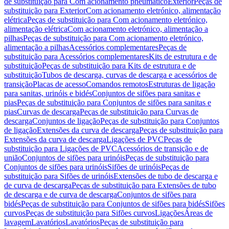
de substituição para Com acionamento pneumático
Exterior
Peças de
substituição para Exterior
Com acionamento eletrónico, alimentação
elétrica
Peças de substituição para Com acionamento eletrónico,
alimentação elétrica
Com acionamento eletrónico, alimentação a
pilhas
Peças de substituição para Com acionamento eletrónico,
alimentação a pilhas
Acessórios complementares
Peças de
substituição para Acessórios complementares
Kits de estrutura e de
substituição
Peças de substituição para Kits de estrutura e de
substituição
Tubos de descarga, curvas de descarga e acessórios de
transição
Placas de acesso
Comandos remotos
Estruturas de ligação
para sanitas, urinóis e bidés
Conjuntos de sifões para sanitas e
pias
Peças de substituição para Conjuntos de sifões para sanitas e
pias
Curvas de descarga
Peças de substituição para Curvas de
descarga
Conjuntos de ligação
Peças de substituição para Conjuntos
de ligação
Extensões da curva de descarga
Peças de substituição para
Extensões da curva de descarga
Ligações de PVC
Peças de
substituição para Ligações de PVC
Acessórios de transição e de
união
Conjuntos de sifões para urinóis
Peças de substituição para
Conjuntos de sifões para urinóis
Sifões de urinóis
Peças de
substituição para Sifões de urinóis
Extensões de tubo de descarga e
de curva de descarga
Peças de substituição para Extensões de tubo
de descarga e de curva de descarga
Conjuntos de sifões para
bidés
Peças de substituição para Conjuntos de sifões para bidés
Sifões
curvos
Peças de substituição para Sifões curvos
Ligações
Áreas de
lavagem
Lavatórios
Lavatórios
Peças de substituição para