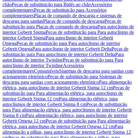
chão
Peças de substituição para Bidés ao chão
Acessórios
complementares
Peças de substituição para Acessórios
complementares
Placas de comando de descarga e sistemas de
descarga para sanitas
Placas de comando de descarga
Peças de
substituição para Placas de comando de descarga
Para autoclismo de
interior Geberit Sigma
Peças de substituição para Para autoclismo de
interior Geberit Sigma
Para autoclismo de interior Geberit
Omega
Peças de substituição para Para autoclismo de interior
Geberit Omega
Para autoclismo de interior Geberit Delta
Peças de
substituição para Para autoclismo de interior Geberit Delta
Para
autoclismo de interior Twinline
Peças de substituição para Para
autoclismo de interior Twinline
Acessórios
complementares
Consumíveis
Sistemas de descarga para sanitas com
acionamento eletrónico
Peças de substituição para Sistemas de
descarga para sanitas com acionamento eletrónico
Para alimentação
elétrica, para autoclismo de interior Geberit Sigma 12 cm
Peças de
substituição para Para alimentação elétrica, para autoclismo de
interior Geberit Sigma 12 cm
Para alimentação elétrica, para
autoclismos de interior Geberit Sigma 8 cm
Peças de substituição
para Para alimentação elétrica, para autoclismos de interior Geberit
Sigma 8 cm
Para alimentação elétrica, para autoclismo de interior
Geberit Omega 12 cm
Peças de substituição para Para alimentação
elétrica, para autoclismo de interior Geberit Omega 12 cm
Para
alimentação a pilhas, para autoclismo de interior Geberit Sigma 12
cm
Peças de substituição para Para alimentação a pilhas, para