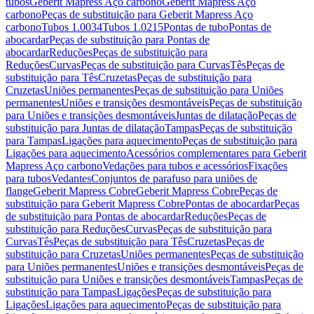
tubos
Geberit Mapress Aço carbono
Geberit Mapress Aço
carbono
Peças de substituição para Geberit Mapress Aço
carbono
Tubos 1.0034
Tubos 1.0215
Pontas de tubo
Pontas de
abocardar
Peças de substituição para Pontas de
abocardar
Reduções
Peças de substituição para
Reduções
Curvas
Peças de substituição para Curvas
Tês
Peças de
substituição para Tês
Cruzetas
Peças de substituição para
Cruzetas
Uniões permanentes
Peças de substituição para Uniões
permanentes
Uniões e transições desmontáveis
Peças de substituição
para Uniões e transições desmontáveis
Juntas de dilatação
Peças de
substituição para Juntas de dilatação
Tampas
Peças de substituição
para Tampas
Ligações para aquecimento
Peças de substituição para
Ligações para aquecimento
Acessórios complementares para Geberit
Mapress Aço carbono
Vedações para tubos e acessórios
Fixações
para tubos
Vedantes
Conjuntos de parafuso para uniões de
flange
Geberit Mapress Cobre
Geberit Mapress Cobre
Peças de
substituição para Geberit Mapress Cobre
Pontas de abocardar
Peças
de substituição para Pontas de abocardar
Reduções
Peças de
substituição para Reduções
Curvas
Peças de substituição para
Curvas
Tês
Peças de substituição para Tês
Cruzetas
Peças de
substituição para Cruzetas
Uniões permanentes
Peças de substituição
para Uniões permanentes
Uniões e transições desmontáveis
Peças de
substituição para Uniões e transições desmontáveis
Tampas
Peças de
substituição para Tampas
Ligações
Peças de substituição para
Ligações
Ligações para aquecimento
Peças de substituição para