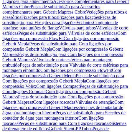
Ligações para aquecimento
Acessórios complementares para Geberit
Mapress Cobre
Peças de substituição para Acessórios
complementares para Geberit Mapress Cobre
Vedações para tubos e
acessórios
Fixações para tubos
Fixações para ligações
Peças de
substituição para Fixações para ligações
Vedantes
Conjuntos de
parafuso para uniões de flange
Válvulas para tubos
Válvulas de corte
esféricas
Peças de substituição para Válvulas de corte esféricas
Com
ligações por compressão FlowFit
Com ligações por compressão
Geberit Mepla
Peças de substituição para Com ligações por
compressão Geberit Mepla
Com ligações por compressão Geberit
Mapress
Peças de substituição para Com ligações por compressão
Geberit Mapress
Válvulas de corte esféricas para montagem
embutido
Peças de substituição para Válvulas de corte esféricas para
montagem embutido
Com ligações por compressão FlowFit
Com
ligações por compressão Geberit Mepla
Peças de substituição para
Com ligações por compressão Geberit Mepla
Com ligações por
compressão Volex
Com ligações Compact
Peças de substituição para
Com ligações Compact
Com ligações por compressão Geberit
Mapress
Peças de substituição para Com ligações por compressão
Geberit Mapress
Com ligações roscadas
Válvulas de retenção
Com
ligações por compressão Geberit Mapress
Secções de contador de
água para montagem interior
Peças de substituição para Secções de
contador de água para montagem interior
Com ligações
roscadas
Peças de substituição para Com ligações roscadas
Sistemas
de drenagem de edifícios
Geberit Silent-PP
Tubos
Peças de