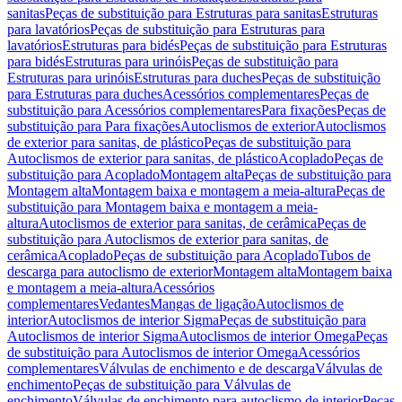
sanitas
Peças de substituição para Estruturas para sanitas
Estruturas
para lavatórios
Peças de substituição para Estruturas para
lavatórios
Estruturas para bidés
Peças de substituição para Estruturas
para bidés
Estruturas para urinóis
Peças de substituição para
Estruturas para urinóis
Estruturas para duches
Peças de substituição
para Estruturas para duches
Acessórios complementares
Peças de
substituição para Acessórios complementares
Para fixações
Peças de
substituição para Para fixações
Autoclismos de exterior
Autoclismos
de exterior para sanitas, de plástico
Peças de substituição para
Autoclismos de exterior para sanitas, de plástico
Acoplado
Peças de
substituição para Acoplado
Montagem alta
Peças de substituição para
Montagem alta
Montagem baixa e montagem a meia-altura
Peças de
substituição para Montagem baixa e montagem a meia-
altura
Autoclismos de exterior para sanitas, de cerâmica
Peças de
substituição para Autoclismos de exterior para sanitas, de
cerâmica
Acoplado
Peças de substituição para Acoplado
Tubos de
descarga para autoclismo de exterior
Montagem alta
Montagem baixa
e montagem a meia-altura
Acessórios
complementares
Vedantes
Mangas de ligação
Autoclismos de
interior
Autoclismos de interior Sigma
Peças de substituição para
Autoclismos de interior Sigma
Autoclismos de interior Omega
Peças
de substituição para Autoclismos de interior Omega
Acessórios
complementares
Válvulas de enchimento e de descarga
Válvulas de
enchimento
Peças de substituição para Válvulas de
enchimento
Válvulas de enchimento para autoclismo de interior
Peças