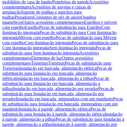
mobiliário de casa de banho
Prateleiras de parede
Acessórios
complementares
Acessórios de gavetas e caixas de
arrumação
Suporte de toalhas e ganchos para
toalhas
Puxadores
Conjuntos de pés de apoio
Quadros
magnéticos
Outros acessórios complementares
Espelhos e móveis
com espelho
Espelho
Peças de substituição para Espelho
Com
iluminação integrada
Peças de substituição para Com iluminação
integrada
Móveis com espelho
Peças de substituição para Móveis
com espelho
Com iluminação integrada
Peças de substituição para
Com iluminação integrada
Sem iluminação integrada
Peças de
substituição para Sem iluminação integrada
Acessórios
complementares
Elementos de luz
Outros acessórios
complementares
Torneiras
Torneiras
Peças de substituição para
Torneiras
Instalação em bancada, alimentação elétrica
Peças de
substituição para Instalação em bancada, alimentação
elétrica
Instalação em bancada, alimentação a pilhas
Peças de
substituição para Instalação em bancada, alimentação a
pilhas
Instalação em bancada, alimentação por gerador
Peças de
substituição para Instalação em bancada, alimentação por
gerador
Instalação em bancada, misturadora com um manípulo
Peças
de substituição para Instalação em bancada, misturadora com um
manípulo
Instalação à parede, alimentação elétrica
Peças de
substituição para Instalação à parede, alimentação elétrica
Instalação
à parede, alimentação a pilhas
Peças de substituição para Instalação à
parede, alimentação a pilhas
Instalação à parede, alimentação por