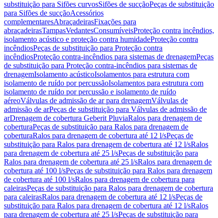
substituição para Sifões curvos
Sifões de sucção
Peças de substituição
para Sifões de sucção
Acessórios
complementares
Abraçadeiras
Fixações para
abraçadeiras
Tampas
Vedantes
Consumíveis
Proteção contra incêndios,
isolamento acústico e proteção contra humidade
Proteção contra
incêndios
Peças de substituição para Proteção contra
incêndios
Proteção contra-incêndios para sistemas de drenagem
Peças
de substituição para Proteção contra-incêndios para sistemas de
drenagem
Isolamento acústico
Isolamentos para estrutura com
isolamento de ruído por percussão
Isolamentos para estrutura com
isolamento de ruído por percussão e isolamento de ruído
aéreo
Válvulas de admissão de ar para drenagem
Válvulas de
admissão de ar
Peças de substituição para Válvulas de admissão de
ar
Drenagem de cobertura Geberit Pluvia
Ralos para drenagem de
cobertura
Peças de substituição para Ralos para drenagem de
cobertura
Ralos para drenagem de cobertura até 12 l/s
Peças de
substituição para Ralos para drenagem de cobertura até 12 l/s
Ralos
para drenagem de cobertura até 25 l/s
Peças de substituição para
Ralos para drenagem de cobertura até 25 l/s
Ralos para drenagem de
cobertura até 100 l/s
Peças de substituição para Ralos para drenagem
de cobertura até 100 l/s
Ralos para drenagem de cobertura para
caleiras
Peças de substituição para Ralos para drenagem de cobertura
para caleiras
Ralos para drenagem de cobertura até 12 l/s
Peças de
substituição para Ralos para drenagem de cobertura até 12 l/s
Ralos
para drenagem de cobertura até 25 l/s
Peças de substituição para