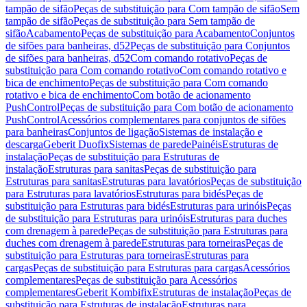
tampão de sifão
Peças de substituição para Com tampão de sifão
Sem
tampão de sifão
Peças de substituição para Sem tampão de
sifão
Acabamento
Peças de substituição para Acabamento
Conjuntos
de sifões para banheiras, d52
Peças de substituição para Conjuntos
de sifões para banheiras, d52
Com comando rotativo
Peças de
substituição para Com comando rotativo
Com comando rotativo e
bica de enchimento
Peças de substituição para Com comando
rotativo e bica de enchimento
Com botão de acionamento
PushControl
Peças de substituição para Com botão de acionamento
PushControl
Acessórios complementares para conjuntos de sifões
para banheiras
Conjuntos de ligação
Sistemas de instalação e
descarga
Geberit Duofix
Sistemas de parede
Painéis
Estruturas de
instalação
Peças de substituição para Estruturas de
instalação
Estruturas para sanitas
Peças de substituição para
Estruturas para sanitas
Estruturas para lavatórios
Peças de substituição
para Estruturas para lavatórios
Estruturas para bidés
Peças de
substituição para Estruturas para bidés
Estruturas para urinóis
Peças
de substituição para Estruturas para urinóis
Estruturas para duches
com drenagem à parede
Peças de substituição para Estruturas para
duches com drenagem à parede
Estruturas para torneiras
Peças de
substituição para Estruturas para torneiras
Estruturas para
cargas
Peças de substituição para Estruturas para cargas
Acessórios
complementares
Peças de substituição para Acessórios
complementares
Geberit Kombifix
Estruturas de instalação
Peças de
substituição para Estruturas de instalação
Estruturas para