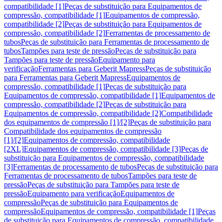
compatibilidade [1]
Peças de substituição para Equipamentos de
compressão, compatibilidade [1]
Equipamentos de compressão,
compatibilidade [2]
Peças de substituição para Equipamentos de
compressão, compatibilidade [2]
Ferramentas de processamento de
tubos
Peças de substituição para Ferramentas de processamento de
tubos
Tampões para teste de pressão
Peças de substituição para
Tampões para teste de pressão
Equipamento para
verificação
Ferramentas para Geberit Mapress
Peças de substituição
para Ferramentas para Geberit Mapress
Equipamentos de
compressão, compatibilidade [1]
Peças de substituição para
Equipamentos de compressão, compatibilidade [1]
Equipamentos de
compressão, compatibilidade [2]
Peças de substituição para
Equipamentos de compressão, compatibilidade [2]
Compatibilidade
dos equipamentos de compressão [1]/[2]
Peças de substituição para
Compatibilidade dos equipamentos de compressão
[1]/[2]
Equipamentos de compressão, compatibilidade
[2XL]
Equipamentos de compressão, compatibilidade [3]
Peças de
substituição para Equipamentos de compressão, compatibilidade
[3]
Ferramentas de processamento de tubos
Peças de substituição para
Ferramentas de processamento de tubos
Tampões para teste de
pressão
Peças de substituição para Tampões para teste de
pressão
Equipamento para verificação
Equipamentos de
compressão
Peças de substituição para Equipamentos de
compressão
Equipamentos de compressão, compatibilidade [1]
Peças
de substituição para Equipamentos de compressão, compatibilidade