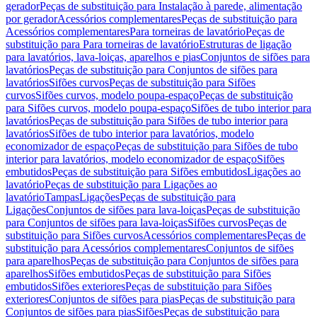
gerador
Peças de substituição para Instalação à parede, alimentação
por gerador
Acessórios complementares
Peças de substituição para
Acessórios complementares
Para torneiras de lavatório
Peças de
substituição para Para torneiras de lavatório
Estruturas de ligação
para lavatórios, lava-loiças, aparelhos e pias
Conjuntos de sifões para
lavatórios
Peças de substituição para Conjuntos de sifões para
lavatórios
Sifões curvos
Peças de substituição para Sifões
curvos
Sifões curvos, modelo poupa-espaço
Peças de substituição
para Sifões curvos, modelo poupa-espaço
Sifões de tubo interior para
lavatórios
Peças de substituição para Sifões de tubo interior para
lavatórios
Sifões de tubo interior para lavatórios, modelo
economizador de espaço
Peças de substituição para Sifões de tubo
interior para lavatórios, modelo economizador de espaço
Sifões
embutidos
Peças de substituição para Sifões embutidos
Ligações ao
lavatório
Peças de substituição para Ligações ao
lavatório
Tampas
Ligações
Peças de substituição para
Ligações
Conjuntos de sifões para lava-loiças
Peças de substituição
para Conjuntos de sifões para lava-loiças
Sifões curvos
Peças de
substituição para Sifões curvos
Acessórios complementares
Peças de
substituição para Acessórios complementares
Conjuntos de sifões
para aparelhos
Peças de substituição para Conjuntos de sifões para
aparelhos
Sifões embutidos
Peças de substituição para Sifões
embutidos
Sifões exteriores
Peças de substituição para Sifões
exteriores
Conjuntos de sifões para pias
Peças de substituição para
Conjuntos de sifões para pias
Sifões
Peças de substituição para