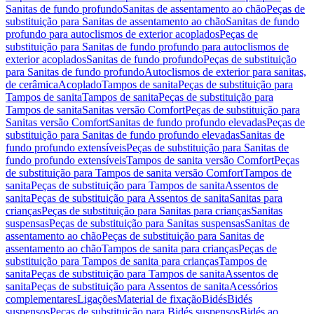
Sanitas de fundo profundo
Sanitas de assentamento ao chão
Peças de
substituição para Sanitas de assentamento ao chão
Sanitas de fundo
profundo para autoclismos de exterior acoplados
Peças de
substituição para Sanitas de fundo profundo para autoclismos de
exterior acoplados
Sanitas de fundo profundo
Peças de substituição
para Sanitas de fundo profundo
Autoclismos de exterior para sanitas,
de cerâmica
Acoplado
Tampos de sanita
Peças de substituição para
Tampos de sanita
Tampos de sanita
Peças de substituição para
Tampos de sanita
Sanitas versão Comfort
Peças de substituição para
Sanitas versão Comfort
Sanitas de fundo profundo elevadas
Peças de
substituição para Sanitas de fundo profundo elevadas
Sanitas de
fundo profundo extensíveis
Peças de substituição para Sanitas de
fundo profundo extensíveis
Tampos de sanita versão Comfort
Peças
de substituição para Tampos de sanita versão Comfort
Tampos de
sanita
Peças de substituição para Tampos de sanita
Assentos de
sanita
Peças de substituição para Assentos de sanita
Sanitas para
crianças
Peças de substituição para Sanitas para crianças
Sanitas
suspensas
Peças de substituição para Sanitas suspensas
Sanitas de
assentamento ao chão
Peças de substituição para Sanitas de
assentamento ao chão
Tampos de sanita para crianças
Peças de
substituição para Tampos de sanita para crianças
Tampos de
sanita
Peças de substituição para Tampos de sanita
Assentos de
sanita
Peças de substituição para Assentos de sanita
Acessórios
complementares
Ligações
Material de fixação
Bidés
Bidés
suspensos
Peças de substituição para Bidés suspensos
Bidés ao