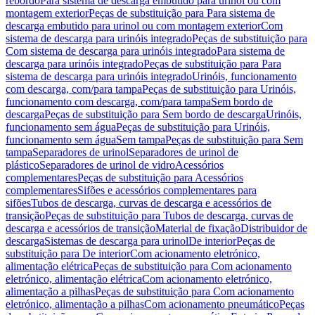
rebordo
Para sistema de descarga embutido para urinol ou com
montagem exterior
Peças de substituição para Para sistema de
descarga embutido para urinol ou com montagem exterior
Com
sistema de descarga para urinóis integrado
Peças de substituição para
Com sistema de descarga para urinóis integrado
Para sistema de
descarga para urinóis integrado
Peças de substituição para Para
sistema de descarga para urinóis integrado
Urinóis, funcionamento
com descarga, com/para tampa
Peças de substituição para Urinóis,
funcionamento com descarga, com/para tampa
Sem bordo de
descarga
Peças de substituição para Sem bordo de descarga
Urinóis,
funcionamento sem água
Peças de substituição para Urinóis,
funcionamento sem água
Sem tampa
Peças de substituição para Sem
tampa
Separadores de urinol
Separadores de urinol de
plástico
Separadores de urinol de vidro
Acessórios
complementares
Peças de substituição para Acessórios
complementares
Sifões e acessórios complementares para
sifões
Tubos de descarga, curvas de descarga e acessórios de
transição
Peças de substituição para Tubos de descarga, curvas de
descarga e acessórios de transição
Material de fixação
Distribuidor de
descarga
Sistemas de descarga para urinol
De interior
Peças de
substituição para De interior
Com acionamento eletrónico,
alimentação elétrica
Peças de substituição para Com acionamento
eletrónico, alimentação elétrica
Com acionamento eletrónico,
alimentação a pilhas
Peças de substituição para Com acionamento
eletrónico, alimentação a pilhas
Com acionamento pneumático
Peças