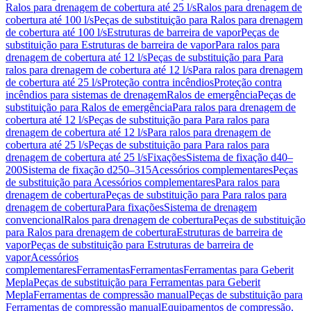
Ralos para drenagem de cobertura até 25 l/s
Ralos para drenagem de
cobertura até 100 l/s
Peças de substituição para Ralos para drenagem
de cobertura até 100 l/s
Estruturas de barreira de vapor
Peças de
substituição para Estruturas de barreira de vapor
Para ralos para
drenagem de cobertura até 12 l/s
Peças de substituição para Para
ralos para drenagem de cobertura até 12 l/s
Para ralos para drenagem
de cobertura até 25 l/s
Proteção contra incêndios
Proteção contra
incêndios para sistemas de drenagem
Ralos de emergência
Peças de
substituição para Ralos de emergência
Para ralos para drenagem de
cobertura até 12 l/s
Peças de substituição para Para ralos para
drenagem de cobertura até 12 l/s
Para ralos para drenagem de
cobertura até 25 l/s
Peças de substituição para Para ralos para
drenagem de cobertura até 25 l/s
Fixações
Sistema de fixação d40–
200
Sistema de fixação d250–315
Acessórios complementares
Peças
de substituição para Acessórios complementares
Para ralos para
drenagem de cobertura
Peças de substituição para Para ralos para
drenagem de cobertura
Para fixações
Sistema de drenagem
convencional
Ralos para drenagem de cobertura
Peças de substituição
para Ralos para drenagem de cobertura
Estruturas de barreira de
vapor
Peças de substituição para Estruturas de barreira de
vapor
Acessórios
complementares
Ferramentas
Ferramentas
Ferramentas para Geberit
Mepla
Peças de substituição para Ferramentas para Geberit
Mepla
Ferramentas de compressão manual
Peças de substituição para
Ferramentas de compressão manual
Equipamentos de compressão,