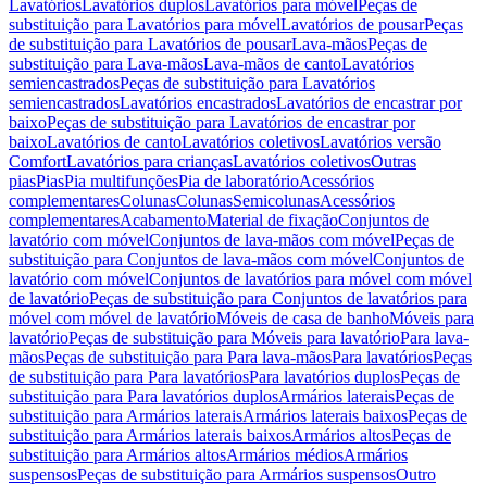
Lavatórios
Lavatórios duplos
Lavatórios para móvel
Peças de
substituição para Lavatórios para móvel
Lavatórios de pousar
Peças
de substituição para Lavatórios de pousar
Lava-mãos
Peças de
substituição para Lava-mãos
Lava-mãos de canto
Lavatórios
semiencastrados
Peças de substituição para Lavatórios
semiencastrados
Lavatórios encastrados
Lavatórios de encastrar por
baixo
Peças de substituição para Lavatórios de encastrar por
baixo
Lavatórios de canto
Lavatórios coletivos
Lavatórios versão
Comfort
Lavatórios para crianças
Lavatórios coletivos
Outras
pias
Pias
Pia multifunções
Pia de laboratório
Acessórios
complementares
Colunas
Colunas
Semicolunas
Acessórios
complementares
Acabamento
Material de fixação
Conjuntos de
lavatório com móvel
Conjuntos de lava-mãos com móvel
Peças de
substituição para Conjuntos de lava-mãos com móvel
Conjuntos de
lavatório com móvel
Conjuntos de lavatórios para móvel com móvel
de lavatório
Peças de substituição para Conjuntos de lavatórios para
móvel com móvel de lavatório
Móveis de casa de banho
Móveis para
lavatório
Peças de substituição para Móveis para lavatório
Para lava-
mãos
Peças de substituição para Para lava-mãos
Para lavatórios
Peças
de substituição para Para lavatórios
Para lavatórios duplos
Peças de
substituição para Para lavatórios duplos
Armários laterais
Peças de
substituição para Armários laterais
Armários laterais baixos
Peças de
substituição para Armários laterais baixos
Armários altos
Peças de
substituição para Armários altos
Armários médios
Armários
suspensos
Peças de substituição para Armários suspensos
Outro