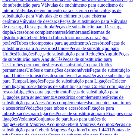
de substituição para Válvulas de enchimento para autoclismo de
interior
Válvulas de enchimento para cisterna cerâmica
Peças de
substituição para Válvulas de enchimento para cisterna
cerâmica
Válvulas de descarga
Peças de substituição para Válvulas
de descarga
Descarga dupla
Peças de substituição para Descarga
dupla
Acessórios complementares
Membranas
Sistemas de
distribuição
Geberit Mepla
Tubos tricompostos para água
potável
Tubos tricompostos para aquecimento
Acessórios
Peças de
substituição para Acessórios
Uniões
Peças de substituição para
Uniões
Reduções
Peças de substituição para Reduções
Ângulo
Peças
de substituição para Ângulo
Tês
Peças de substituição para
Tês
Uniões permanentes
Peças de substituição para Uniões
permanentes
Uniões e transições desmontáveis
Peças de substituição
para Uniões e transições desmontáveis
Tampas
Peças de substituição
para Tampas
Ligações
Peças de substituição para Ligações
Coletor
com ligação roscada
Peças de substituição para Coletor com ligação
roscada
Ligações para aquecimento
Peças de substituição para
Ligações para aquecimento
Acessórios complementares
Peças de
substituição para Acessórios complementares
Isolamentos para tubos
e acessórios
Vedações para tubos e acessórios
Fixações para
tubos
Fixações para ligações
Peças de substituição para Fixações para
ligações
Vedantes
Conjuntos de parafuso para uniões de
flange
Geberit Mapress Aço inox
Geberit Mapress Aço inox
Peças de
substituição para Geberit Mapress Aço inox
Tubos 1.4401
Pontas de