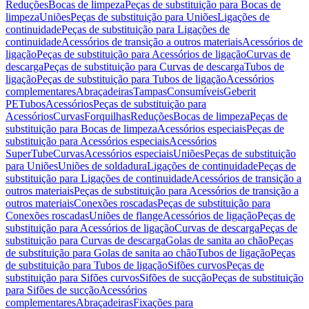
Reduções
Bocas de limpeza
Peças de substituição para Bocas de
limpeza
Uniões
Peças de substituição para Uniões
Ligações de
continuidade
Peças de substituição para Ligações de
continuidade
Acessórios de transição a outros materiais
Acessórios de
ligação
Peças de substituição para Acessórios de ligação
Curvas de
descarga
Peças de substituição para Curvas de descarga
Tubos de
ligação
Peças de substituição para Tubos de ligação
Acessórios
complementares
Abraçadeiras
Tampas
Consumíveis
Geberit
PE
Tubos
Acessórios
Peças de substituição para
Acessórios
Curvas
Forquilhas
Reduções
Bocas de limpeza
Peças de
substituição para Bocas de limpeza
Acessórios especiais
Peças de
substituição para Acessórios especiais
Acessórios
SuperTube
Curvas
Acessórios especiais
Uniões
Peças de substituição
para Uniões
Uniões de soldadura
Ligações de continuidade
Peças de
substituição para Ligações de continuidade
Acessórios de transição a
outros materiais
Peças de substituição para Acessórios de transição a
outros materiais
Conexões roscadas
Peças de substituição para
Conexões roscadas
Uniões de flange
Acessórios de ligação
Peças de
substituição para Acessórios de ligação
Curvas de descarga
Peças de
substituição para Curvas de descarga
Golas de sanita ao chão
Peças
de substituição para Golas de sanita ao chão
Tubos de ligação
Peças
de substituição para Tubos de ligação
Sifões curvos
Peças de
substituição para Sifões curvos
Sifões de sucção
Peças de substituição
para Sifões de sucção
Acessórios
complementares
Abraçadeiras
Fixações para