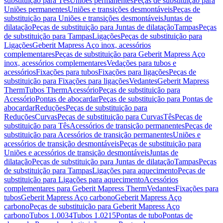
substituição para Tês
Uniões permanentes
Peças de substituição para
Uniões permanentes
Uniões e transições desmontáveis
Peças de
substituição para Uniões e transições desmontáveis
Juntas de
dilatação
Peças de substituição para Juntas de dilatação
Tampas
Peças
de substituição para Tampas
Ligações
Peças de substituição para
Ligações
Geberit Mapress Aço inox, acessórios
complementares
Peças de substituição para Geberit Mapress Aço
inox, acessórios complementares
Vedações para tubos e
acessórios
Fixações para tubos
Fixações para ligações
Peças de
substituição para Fixações para ligações
Vedantes
Geberit Mapress
Therm
Tubos Therm
Acessório
Peças de substituição para
Acessório
Pontas de abocardar
Peças de substituição para Pontas de
abocardar
Reduções
Peças de substituição para
Reduções
Curvas
Peças de substituição para Curvas
Tês
Peças de
substituição para Tês
Acessórios de transição permanentes
Peças de
substituição para Acessórios de transição permanentes
Uniões e
acessórios de transição desmontáveis
Peças de substituição para
Uniões e acessórios de transição desmontáveis
Juntas de
dilatação
Peças de substituição para Juntas de dilatação
Tampas
Peças
de substituição para Tampas
Ligações para aquecimento
Peças de
substituição para Ligações para aquecimento
Acessórios
complementares para Geberit Mapress Therm
Vedantes
Fixações para
tubos
Geberit Mapress Aço carbono
Geberit Mapress Aço
carbono
Peças de substituição para Geberit Mapress Aço
carbono
Tubos 1.0034
Tubos 1.0215
Pontas de tubo
Pontas de