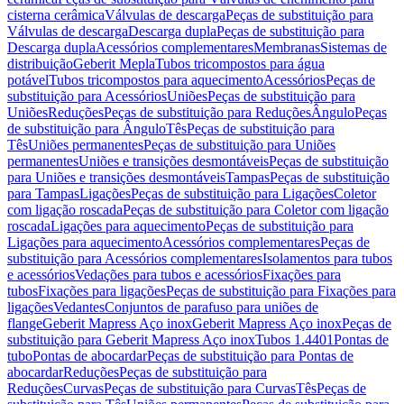
cisterna cerâmica
Válvulas de descarga
Peças de substituição para
Válvulas de descarga
Descarga dupla
Peças de substituição para
Descarga dupla
Acessórios complementares
Membranas
Sistemas de
distribuição
Geberit Mepla
Tubos tricompostos para água
potável
Tubos tricompostos para aquecimento
Acessórios
Peças de
substituição para Acessórios
Uniões
Peças de substituição para
Uniões
Reduções
Peças de substituição para Reduções
Ângulo
Peças
de substituição para Ângulo
Tês
Peças de substituição para
Tês
Uniões permanentes
Peças de substituição para Uniões
permanentes
Uniões e transições desmontáveis
Peças de substituição
para Uniões e transições desmontáveis
Tampas
Peças de substituição
para Tampas
Ligações
Peças de substituição para Ligações
Coletor
com ligação roscada
Peças de substituição para Coletor com ligação
roscada
Ligações para aquecimento
Peças de substituição para
Ligações para aquecimento
Acessórios complementares
Peças de
substituição para Acessórios complementares
Isolamentos para tubos
e acessórios
Vedações para tubos e acessórios
Fixações para
tubos
Fixações para ligações
Peças de substituição para Fixações para
ligações
Vedantes
Conjuntos de parafuso para uniões de
flange
Geberit Mapress Aço inox
Geberit Mapress Aço inox
Peças de
substituição para Geberit Mapress Aço inox
Tubos 1.4401
Pontas de
tubo
Pontas de abocardar
Peças de substituição para Pontas de
abocardar
Reduções
Peças de substituição para
Reduções
Curvas
Peças de substituição para Curvas
Tês
Peças de