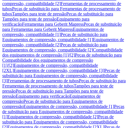
compressão, compatibilidade [2]
Ferramentas de processamento de
tubos
Peças de substituição para Ferramentas de processamento de
tubos
Tampões para teste de pressão
Peças de substituição para
Tampões para teste de pressão
Equipamento para
verificação
Ferramentas para Geberit Mapress
Peças de substituição
para Ferramentas para Geberit Mapress
Equipamentos de
compressão, compatibilidade [1]
Peças de substituição para
Equipamentos de compressão, compatibilidade [1]
Equipamentos de
compressão, compatibilidade [2]
Peças de substituição para
Equipamentos de compressão, compatibilidade [2]
Compatibilidade
dos equipamentos de compressão [1]/[2]
Peças de substituição para
Compatibilidade dos equipamentos de compressão
[1]/[2]
Equipamentos de compressão, compatibilidade
[2XL]
Equipamentos de compressão, compatibilidade [3]
Peças de
substituição para Equipamentos de compressão, compatibilidade
[3]
Ferramentas de processamento de tubos
Peças de substituição para
Ferramentas de processamento de tubos
Tampões para teste de
pressão
Peças de substituição para Tampões para teste de
pressão
Equipamento para verificação
Equipamentos de
compressão
Peças de substituição para Equipamentos de
compressão
Equipamentos de compressão, compatibilidade [1]
Peças
de substituição para Equipamentos de compressão, compatibilidade
[1]
Equipamentos de compressão, compatibilidade [2]
Peças de
substituição para Equipamentos de compressão, compatibilidade
[2]
Equipamentos de compressão, compatibilidade [2XL]
Peças de