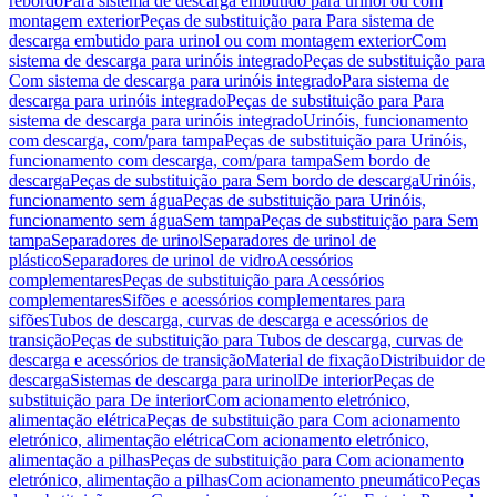
rebordo
Para sistema de descarga embutido para urinol ou com
montagem exterior
Peças de substituição para Para sistema de
descarga embutido para urinol ou com montagem exterior
Com
sistema de descarga para urinóis integrado
Peças de substituição para
Com sistema de descarga para urinóis integrado
Para sistema de
descarga para urinóis integrado
Peças de substituição para Para
sistema de descarga para urinóis integrado
Urinóis, funcionamento
com descarga, com/para tampa
Peças de substituição para Urinóis,
funcionamento com descarga, com/para tampa
Sem bordo de
descarga
Peças de substituição para Sem bordo de descarga
Urinóis,
funcionamento sem água
Peças de substituição para Urinóis,
funcionamento sem água
Sem tampa
Peças de substituição para Sem
tampa
Separadores de urinol
Separadores de urinol de
plástico
Separadores de urinol de vidro
Acessórios
complementares
Peças de substituição para Acessórios
complementares
Sifões e acessórios complementares para
sifões
Tubos de descarga, curvas de descarga e acessórios de
transição
Peças de substituição para Tubos de descarga, curvas de
descarga e acessórios de transição
Material de fixação
Distribuidor de
descarga
Sistemas de descarga para urinol
De interior
Peças de
substituição para De interior
Com acionamento eletrónico,
alimentação elétrica
Peças de substituição para Com acionamento
eletrónico, alimentação elétrica
Com acionamento eletrónico,
alimentação a pilhas
Peças de substituição para Com acionamento
eletrónico, alimentação a pilhas
Com acionamento pneumático
Peças