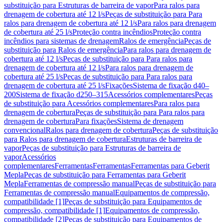
substituição para Estruturas de barreira de vapor
Para ralos para
drenagem de cobertura até 12 l/s
Peças de substituição para Para
ralos para drenagem de cobertura até 12 l/s
Para ralos para drenagem
de cobertura até 25 l/s
Proteção contra incêndios
Proteção contra
incêndios para sistemas de drenagem
Ralos de emergência
Peças de
substituição para Ralos de emergência
Para ralos para drenagem de
cobertura até 12 l/s
Peças de substituição para Para ralos para
drenagem de cobertura até 12 l/s
Para ralos para drenagem de
cobertura até 25 l/s
Peças de substituição para Para ralos para
drenagem de cobertura até 25 l/s
Fixações
Sistema de fixação d40–
200
Sistema de fixação d250–315
Acessórios complementares
Peças
de substituição para Acessórios complementares
Para ralos para
drenagem de cobertura
Peças de substituição para Para ralos para
drenagem de cobertura
Para fixações
Sistema de drenagem
convencional
Ralos para drenagem de cobertura
Peças de substituição
para Ralos para drenagem de cobertura
Estruturas de barreira de
vapor
Peças de substituição para Estruturas de barreira de
vapor
Acessórios
complementares
Ferramentas
Ferramentas
Ferramentas para Geberit
Mepla
Peças de substituição para Ferramentas para Geberit
Mepla
Ferramentas de compressão manual
Peças de substituição para
Ferramentas de compressão manual
Equipamentos de compressão,
compatibilidade [1]
Peças de substituição para Equipamentos de
compressão, compatibilidade [1]
Equipamentos de compressão,
compatibilidade [2]
Peças de substituição para Equipamentos de