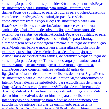
substituição para Estruturas para bidés
Estruturas para urinóis
Peças
de substituição para Estruturas para urinóis
Estruturas para
duches
Peças de substituição para Estruturas para duches
Acessórios
complementares
Peças de substituição para Acessórios
complementares
Para fixações
Peças de substituição para Para
fixações
Autoclismos de exterior
Autoclismos de exterior para
sanitas, de plástico
Peças de substituição para Autoclismos de
exterior para sanitas, de plástico
Acoplado
Peças de substituição para
Acoplado
Montagem alta
Peças de substituição para Montagem
alta
Montagem baixa e montagem a meia-altura
Peças de substituição
para Montagem baixa e montagem a meia-altura
Autoclismos de
exterior para sanitas, de cerâmica
Peças de substituição para
Autoclismos de exterior para sanitas, de cerâmica
Acoplado
Peças de
substituição para Acoplado
Tubos de descarga para autoclismo de
exterior
Montagem alta
Montagem baixa e montagem a meia-
altura
Acessórios complementares
Vedantes
Mangas de
ligação
Autoclismos de interior
Autoclismos de interior Sigma
Peças
de substituição para Autoclismos de interior Sigma
Autoclismos de
interior Omega
Peças de substituição para Autoclismos de interior
Omega
Acessórios complementares
Válvulas de enchimento e de
descarga
Válvulas de enchimento
Peças de substituição para Válvulas
de enchimento
Válvulas de enchimento para autoclismo de
interior
Peças de substituição para Válvulas de enchimento para
autoclismo de interior
Válvulas de enchimento para cisterna
cerâmica
Peças de substituição para Válvulas de enchimento para