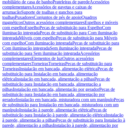
mobiliário de casa de banho
Prateleiras de parede
Acessórios
complementares
Acessórios de gavetas e caixas de
arrumação
Suporte de toalhas e ganchos para
toalhas
Puxadores
Conjuntos de pés de apoio
Quadros
magnéticos
Outros acessórios complementares
Espelhos e móveis
com espelho
Espelho
Peças de substituição para Espelho
Com
iluminação integrada
Peças de substituição para Com iluminação
integrada
Móveis com espelho
Peças de substituição para Móveis
com espelho
Com iluminação integrada
Peças de substituição para
Com iluminação integrada
Sem iluminação integrada
Peças de
substituição para Sem iluminação integrada
Acessórios
complementares
Elementos de luz
Outros acessórios
complementares
Torneiras
Torneiras
Peças de substituição para
Torneiras
Instalação em bancada, alimentação elétrica
Peças de
substituição para Instalação em bancada, alimentação
elétrica
Instalação em bancada, alimentação a pilhas
Peças de
substituição para Instalação em bancada, alimentação a
pilhas
Instalação em bancada, alimentação por gerador
Peças de
substituição para Instalação em bancada, alimentação por
gerador
Instalação em bancada, misturadora com um manípulo
Peças
de substituição para Instalação em bancada, misturadora com um
manípulo
Instalação à parede, alimentação elétrica
Peças de
substituição para Instalação à parede, alimentação elétrica
Instalação
à parede, alimentação a pilhas
Peças de substituição para Instalação à
parede, alimentação a pilhas
Instalação à parede, alimentação por