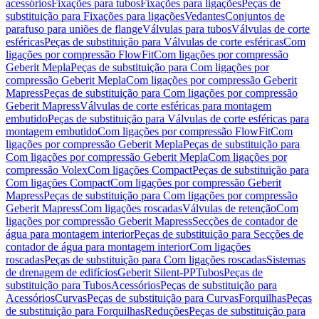
acessórios
Fixações para tubos
Fixações para ligações
Peças de
substituição para Fixações para ligações
Vedantes
Conjuntos de
parafuso para uniões de flange
Válvulas para tubos
Válvulas de corte
esféricas
Peças de substituição para Válvulas de corte esféricas
Com
ligações por compressão FlowFit
Com ligações por compressão
Geberit Mepla
Peças de substituição para Com ligações por
compressão Geberit Mepla
Com ligações por compressão Geberit
Mapress
Peças de substituição para Com ligações por compressão
Geberit Mapress
Válvulas de corte esféricas para montagem
embutido
Peças de substituição para Válvulas de corte esféricas para
montagem embutido
Com ligações por compressão FlowFit
Com
ligações por compressão Geberit Mepla
Peças de substituição para
Com ligações por compressão Geberit Mepla
Com ligações por
compressão Volex
Com ligações Compact
Peças de substituição para
Com ligações Compact
Com ligações por compressão Geberit
Mapress
Peças de substituição para Com ligações por compressão
Geberit Mapress
Com ligações roscadas
Válvulas de retenção
Com
ligações por compressão Geberit Mapress
Secções de contador de
água para montagem interior
Peças de substituição para Secções de
contador de água para montagem interior
Com ligações
roscadas
Peças de substituição para Com ligações roscadas
Sistemas
de drenagem de edifícios
Geberit Silent-PP
Tubos
Peças de
substituição para Tubos
Acessórios
Peças de substituição para
Acessórios
Curvas
Peças de substituição para Curvas
Forquilhas
Peças
de substituição para Forquilhas
Reduções
Peças de substituição para