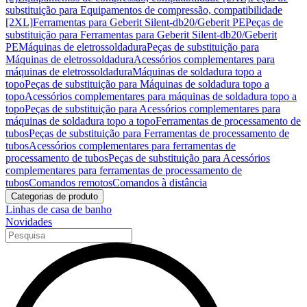
substituição para Equipamentos de compressão, compatibilidade
[2XL]
Ferramentas para Geberit Silent-db20/Geberit PE
Peças de
substituição para Ferramentas para Geberit Silent-db20/Geberit
PE
Máquinas de eletrossoldadura
Peças de substituição para
Máquinas de eletrossoldadura
Acessórios complementares para
máquinas de eletrossoldadura
Máquinas de soldadura topo a
topo
Peças de substituição para Máquinas de soldadura topo a
topo
Acessórios complementares para máquinas de soldadura topo a
topo
Peças de substituição para Acessórios complementares para
máquinas de soldadura topo a topo
Ferramentas de processamento de
tubos
Peças de substituição para Ferramentas de processamento de
tubos
Acessórios complementares para ferramentas de
processamento de tubos
Peças de substituição para Acessórios
complementares para ferramentas de processamento de
tubos
Comandos remotos
Comandos à distância
Categorias de produto
Linhas de casa de banho
Novidades