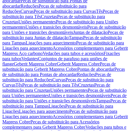
abocardar
Peças de substituição para Pontas de
abocardar
Reduções
Peças de substituição para
Reduções
Curvas
Peças de substituição para Curvas
Tês
Peças de
substituição para Tês
Cruzetas
Peças de substituição para
Cruzetas
Uniões permanentes
Peças de substituição para Uniões
permanentes
Uniões e transições desmontáveis
Peças de substituição
para Uniões e transições desmontáveis
Juntas de dilatação
Peças de
substituição para Juntas de dilatação
Tampas
Peças de substituição
para Tampas
Ligações para aquecimento
Peças de substituição para
Ligações para aquecimento
Acessórios complementares para Geberit
Mapress Aço carbono
Vedações para tubos e acessórios
Fixações
para tubos
Vedantes
Conjuntos de parafuso para uniões de
flange
Geberit Mapress Cobre
Geberit Mapress Cobre
Peças de
substituição para Geberit Mapress Cobre
Pontas de abocardar
Peças
de substituição para Pontas de abocardar
Reduções
Peças de
substituição para Reduções
Curvas
Peças de substituição para
Curvas
Tês
Peças de substituição para Tês
Cruzetas
Peças de
substituição para Cruzetas
Uniões permanentes
Peças de substituição
para Uniões permanentes
Uniões e transições desmontáveis
Peças de
substituição para Uniões e transições desmontáveis
Tampas
Peças de
substituição para Tampas
Ligações
Peças de substituição para
Ligações
Ligações para aquecimento
Peças de substituição para
Ligações para aquecimento
Acessórios complementares para Geberit
Mapress Cobre
Peças de substituição para Acessórios
complementares para Geberit Mapress Cobre
Vedações para tubos e