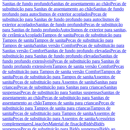
Sanitas de fundo profundo
Sanitas de assentamento ao chão
Peças de
substituição para Sanitas de assentamento ao chão
Sanitas de fundo
profundo para autoclismos de exterior acoplados
Peças de
substituição para Sanitas de fundo profundo para autoclismos de
exterior acoplados
Sanitas de fundo profundo
Peças de substituição
para Sanitas de fundo profundo
Autoclismos de exterior para sanitas,
de cerâmica
Acoplado
Tampos de sanita
Peças de substituição para
Tampos de sanita
Tampos de sanita
Peças de substituição para
Tampos de sanita
Sanitas versão Comfort
Peças de substituição para
Sanitas versão Comfort
Sanitas de fundo profundo elevadas
Peças de
substituição para Sanitas de fundo profundo elevadas
Sanitas de
fundo profundo extensíveis
Peças de substituição para Sanitas de
fundo profundo extensíveis
Tampos de sanita versão Comfort
Peças
de substituição para Tampos de sanita versão Comfort
Tampos de
sanita
Peças de substituição para Tampos de sanita
Assentos de
sanita
Peças de substituição para Assentos de sanita
Sanitas para
crianças
Peças de substituição para Sanitas para crianças
Sanitas
suspensas
Peças de substituição para Sanitas suspensas
Sanitas de
assentamento ao chão
Peças de substituição para Sanitas de
assentamento ao chão
Tampos de sanita para crianças
Peças de
substituição para Tampos de sanita para crianças
Tampos de
sanita
Peças de substituição para Tampos de sanita
Assentos de
sanita
Peças de substituição para Assentos de sanita
Acessórios
complementares
Ligações
Material de fixação
Bidés
Bidés
suspensos
Peças de substituição para Bidés suspensos
Bidés ao