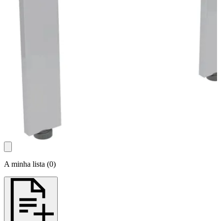
A minha lista
(
0
)