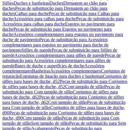
Sifões
Duches e banheiras
Duches
Drenagem ao chão para
duches
Peças de substituição para Drenagem ao chão para
duches
Calhas para duche
Peças de substituição para Calhas para
duche
Acessórios para calhas para duche
Peças de substituição para
Acessórios para calhas para duche
Esgotos no pavimento para
duche
Peças de substituição para Esgotos no pavimento para
duche
Acessórios complementares para esgotos no pavimento para
duche de pavimento
Peças de substituição para Acessórios
complementares para esgotos no pavimento para duche de
pavimento
Sifões de parede
Peças de substituição para Sifões de
parede
Acessórios complementares para sifões de parede
Peças de
substituição para Acessórios complementares para sifões de
parede
Bases de duche e superfícies de duche
Acessórios
complementares
Banheiras
Acessórios complementares
Conjuntos de
reparação
Estruturas de ligação para duches e banheiras
Conjuntos de
sifões para bases de duche, d52
Peças de substituição para Conjuntos
de sifões para bases de duche, d52
Com tampão de sifão
Peças de
substituição para Com tampão de sifão
Conjuntos de sifões para
bases de duche, d62
Peças de substituição para Conjuntos de sifões
para bases de duche, d62
Com tampão de sifão
Peças de substituição
para Com tampão de sifão
Conjuntos de sifões para bases de duche,
d90
Peças de substituição para Conjuntos de sifões para bases de
duche, d90
Com tampão de sifão
Peças de substituição para Com
tampão de sifão
Sem tampão de sifão
Peças de substituição para Sem
tampão de sifão
Acabamento
Peças de substituição para