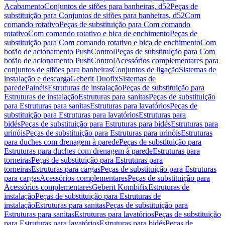
Acabamento
Conjuntos de sifões para banheiras, d52
Peças de
substituição para Conjuntos de sifões para banheiras, d52
Com
comando rotativo
Peças de substituição para Com comando
rotativo
Com comando rotativo e bica de enchimento
Peças de
substituição para Com comando rotativo e bica de enchimento
Com
botão de acionamento PushControl
Peças de substituição para Com
botão de acionamento PushControl
Acessórios complementares para
conjuntos de sifões para banheiras
Conjuntos de ligação
Sistemas de
instalação e descarga
Geberit Duofix
Sistemas de
parede
Painéis
Estruturas de instalação
Peças de substituição para
Estruturas de instalação
Estruturas para sanitas
Peças de substituição
para Estruturas para sanitas
Estruturas para lavatórios
Peças de
substituição para Estruturas para lavatórios
Estruturas para
bidés
Peças de substituição para Estruturas para bidés
Estruturas para
urinóis
Peças de substituição para Estruturas para urinóis
Estruturas
para duches com drenagem à parede
Peças de substituição para
Estruturas para duches com drenagem à parede
Estruturas para
torneiras
Peças de substituição para Estruturas para
torneiras
Estruturas para cargas
Peças de substituição para Estruturas
para cargas
Acessórios complementares
Peças de substituição para
Acessórios complementares
Geberit Kombifix
Estruturas de
instalação
Peças de substituição para Estruturas de
instalação
Estruturas para sanitas
Peças de substituição para
Estruturas para sanitas
Estruturas para lavatórios
Peças de substituição
para Estruturas para lavatórios
Estruturas para bidés
Peças de