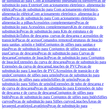
de substituição para Com acionamento pneumático
Exterior
Peças de
substituição para Exterior
Com acionamento eletrónico, alimentação
elétrica
Peças de substituição para Com acionamento eletrónico,
alimentação elétrica
Com acionamento eletrónico, alimentação a
pilhas
Peças de substituição para Com acionamento eletrónico,
alimentação a pilhas
Acessórios complementares
Peças de
substituição para Acessórios complementares
Kits de estrutura e de
substituição
Peças de substituição para Kits de estrutura e de
substituição
Tubos de descarga, curvas de descarga e acessórios de
transição
Placas de acesso
Comandos remotos
Estruturas de ligação
para sanitas, urinóis e bidés
Conjuntos de sifões para sanitas e
pias
Peças de substituição para Conjuntos de sifões para sanitas e
pias
Curvas de descarga
Peças de substituição para Curvas de
descarga
Conjuntos de ligação
Peças de substituição para Conjuntos
de ligação
Extensões da curva de descarga
Peças de substituição para
Extensões da curva de descarga
Ligações de PVC
Peças de
substituição para Ligações de PVC
Acessórios de transição e de
união
Conjuntos de sifões para urinóis
Peças de substituição para
Conjuntos de sifões para urinóis
Sifões de urinóis
Peças de
substituição para Sifões de urinóis
Extensões de tubo de descarga e
de curva de descarga
Peças de substituição para Extensões de tubo
de descarga e de curva de descarga
Conjuntos de sifões para
bidés
Peças de substituição para Conjuntos de sifões para bidés
Sifões
curvos
Peças de substituição para Sifões curvos
Ligações
Áreas de
lavagem
Lavatórios
Lavatórios
Peças de substituição para