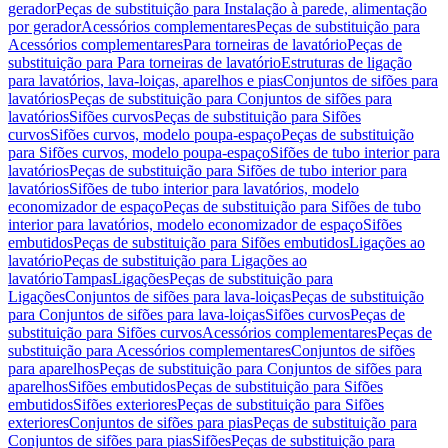
gerador
Peças de substituição para Instalação à parede, alimentação
por gerador
Acessórios complementares
Peças de substituição para
Acessórios complementares
Para torneiras de lavatório
Peças de
substituição para Para torneiras de lavatório
Estruturas de ligação
para lavatórios, lava-loiças, aparelhos e pias
Conjuntos de sifões para
lavatórios
Peças de substituição para Conjuntos de sifões para
lavatórios
Sifões curvos
Peças de substituição para Sifões
curvos
Sifões curvos, modelo poupa-espaço
Peças de substituição
para Sifões curvos, modelo poupa-espaço
Sifões de tubo interior para
lavatórios
Peças de substituição para Sifões de tubo interior para
lavatórios
Sifões de tubo interior para lavatórios, modelo
economizador de espaço
Peças de substituição para Sifões de tubo
interior para lavatórios, modelo economizador de espaço
Sifões
embutidos
Peças de substituição para Sifões embutidos
Ligações ao
lavatório
Peças de substituição para Ligações ao
lavatório
Tampas
Ligações
Peças de substituição para
Ligações
Conjuntos de sifões para lava-loiças
Peças de substituição
para Conjuntos de sifões para lava-loiças
Sifões curvos
Peças de
substituição para Sifões curvos
Acessórios complementares
Peças de
substituição para Acessórios complementares
Conjuntos de sifões
para aparelhos
Peças de substituição para Conjuntos de sifões para
aparelhos
Sifões embutidos
Peças de substituição para Sifões
embutidos
Sifões exteriores
Peças de substituição para Sifões
exteriores
Conjuntos de sifões para pias
Peças de substituição para
Conjuntos de sifões para pias
Sifões
Peças de substituição para