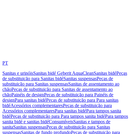
PT
Sanitas e urinóis
Sanitas bidé Geberit AquaClean
Sanitas bidé
Peças
de substituição para Sanitas bidé
Sanitas suspensas
Peças de
substituição para Sanitas suspensas
Sanitas de assentamento ao
chão
Peças de substituição para Sanitas de assentamento ao
chão
Painéis de design
Peças de substituição para Painéis de
design
Para sanitas bidé
Peças de substituição para Para sanitas
bidé
Acessórios complementares
Peças de substituição para
Acessórios complementares
Para sanitas bidé
Para tampos sanita
bidé
Peças de substituição para Para tampos sanita bidé
Para tampos
sanita bidé e sanitas bidé
Consumíveis
Sanitas e tampos de
sanita
Sanitas suspensas
Peças de substituição para Sanitas
suspensas
Sanitas de fundo profundo
Peças de substituição para