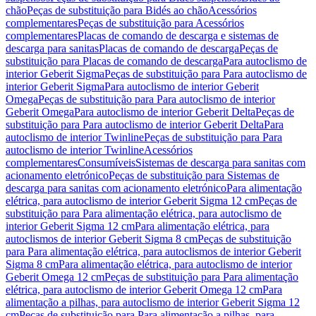
chão
Peças de substituição para Bidés ao chão
Acessórios
complementares
Peças de substituição para Acessórios
complementares
Placas de comando de descarga e sistemas de
descarga para sanitas
Placas de comando de descarga
Peças de
substituição para Placas de comando de descarga
Para autoclismo de
interior Geberit Sigma
Peças de substituição para Para autoclismo de
interior Geberit Sigma
Para autoclismo de interior Geberit
Omega
Peças de substituição para Para autoclismo de interior
Geberit Omega
Para autoclismo de interior Geberit Delta
Peças de
substituição para Para autoclismo de interior Geberit Delta
Para
autoclismo de interior Twinline
Peças de substituição para Para
autoclismo de interior Twinline
Acessórios
complementares
Consumíveis
Sistemas de descarga para sanitas com
acionamento eletrónico
Peças de substituição para Sistemas de
descarga para sanitas com acionamento eletrónico
Para alimentação
elétrica, para autoclismo de interior Geberit Sigma 12 cm
Peças de
substituição para Para alimentação elétrica, para autoclismo de
interior Geberit Sigma 12 cm
Para alimentação elétrica, para
autoclismos de interior Geberit Sigma 8 cm
Peças de substituição
para Para alimentação elétrica, para autoclismos de interior Geberit
Sigma 8 cm
Para alimentação elétrica, para autoclismo de interior
Geberit Omega 12 cm
Peças de substituição para Para alimentação
elétrica, para autoclismo de interior Geberit Omega 12 cm
Para
alimentação a pilhas, para autoclismo de interior Geberit Sigma 12
cm
Peças de substituição para Para alimentação a pilhas, para