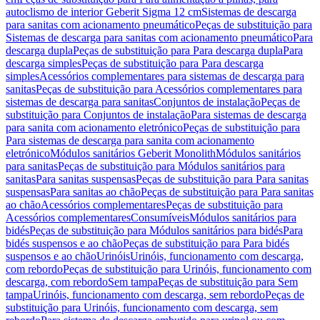
autoclismo de interior Geberit Sigma 12 cm
Sistemas de descarga
para sanitas com acionamento pneumático
Peças de substituição para
Sistemas de descarga para sanitas com acionamento pneumático
Para
descarga dupla
Peças de substituição para Para descarga dupla
Para
descarga simples
Peças de substituição para Para descarga
simples
Acessórios complementares para sistemas de descarga para
sanitas
Peças de substituição para Acessórios complementares para
sistemas de descarga para sanitas
Conjuntos de instalação
Peças de
substituição para Conjuntos de instalação
Para sistemas de descarga
para sanita com acionamento eletrónico
Peças de substituição para
Para sistemas de descarga para sanita com acionamento
eletrónico
Módulos sanitários Geberit Monolith
Módulos sanitários
para sanitas
Peças de substituição para Módulos sanitários para
sanitas
Para sanitas suspensas
Peças de substituição para Para sanitas
suspensas
Para sanitas ao chão
Peças de substituição para Para sanitas
ao chão
Acessórios complementares
Peças de substituição para
Acessórios complementares
Consumíveis
Módulos sanitários para
bidés
Peças de substituição para Módulos sanitários para bidés
Para
bidés suspensos e ao chão
Peças de substituição para Para bidés
suspensos e ao chão
Urinóis
Urinóis, funcionamento com descarga,
com rebordo
Peças de substituição para Urinóis, funcionamento com
descarga, com rebordo
Sem tampa
Peças de substituição para Sem
tampa
Urinóis, funcionamento com descarga, sem rebordo
Peças de
substituição para Urinóis, funcionamento com descarga, sem