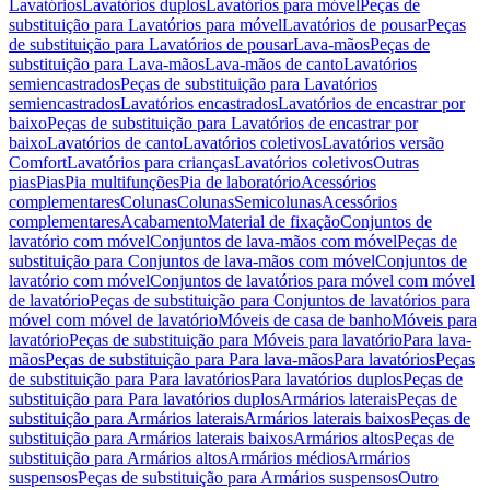
Lavatórios
Lavatórios duplos
Lavatórios para móvel
Peças de
substituição para Lavatórios para móvel
Lavatórios de pousar
Peças
de substituição para Lavatórios de pousar
Lava-mãos
Peças de
substituição para Lava-mãos
Lava-mãos de canto
Lavatórios
semiencastrados
Peças de substituição para Lavatórios
semiencastrados
Lavatórios encastrados
Lavatórios de encastrar por
baixo
Peças de substituição para Lavatórios de encastrar por
baixo
Lavatórios de canto
Lavatórios coletivos
Lavatórios versão
Comfort
Lavatórios para crianças
Lavatórios coletivos
Outras
pias
Pias
Pia multifunções
Pia de laboratório
Acessórios
complementares
Colunas
Colunas
Semicolunas
Acessórios
complementares
Acabamento
Material de fixação
Conjuntos de
lavatório com móvel
Conjuntos de lava-mãos com móvel
Peças de
substituição para Conjuntos de lava-mãos com móvel
Conjuntos de
lavatório com móvel
Conjuntos de lavatórios para móvel com móvel
de lavatório
Peças de substituição para Conjuntos de lavatórios para
móvel com móvel de lavatório
Móveis de casa de banho
Móveis para
lavatório
Peças de substituição para Móveis para lavatório
Para lava-
mãos
Peças de substituição para Para lava-mãos
Para lavatórios
Peças
de substituição para Para lavatórios
Para lavatórios duplos
Peças de
substituição para Para lavatórios duplos
Armários laterais
Peças de
substituição para Armários laterais
Armários laterais baixos
Peças de
substituição para Armários laterais baixos
Armários altos
Peças de
substituição para Armários altos
Armários médios
Armários
suspensos
Peças de substituição para Armários suspensos
Outro