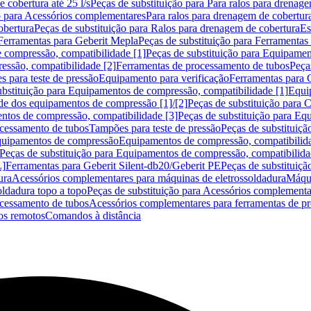
 cobertura até 25 l/s
Peças de substituição para Para ralos para drenage
o para Acessórios complementares
Para ralos para drenagem de cobertur
obertura
Peças de substituição para Ralos para drenagem de cobertura
Es
Ferramentas para Geberit Mepla
Peças de substituição para Ferramentas
 compressão, compatibilidade [1]
Peças de substituição para Equipamen
essão, compatibilidade [2]
Ferramentas de processamento de tubos
Peça
s para teste de pressão
Equipamento para verificação
Ferramentas para 
ubstituição para Equipamentos de compressão, compatibilidade [1]
Equi
de dos equipamentos de compressão [1]/[2]
Peças de substituição para
tos de compressão, compatibilidade [3]
Peças de substituição para Eq
ocessamento de tubos
Tampões para teste de pressão
Peças de substituiçã
Equipamentos de compressão
Equipamentos de compressão, compatibilida
Peças de substituição para Equipamentos de compressão, compatibilida
L]
Ferramentas para Geberit Silent-db20/Geberit PE
Peças de substituiçã
ura
Acessórios complementares para máquinas de eletrossoldadura
Máqui
ldadura topo a topo
Peças de substituição para Acessórios complementa
ocessamento de tubos
Acessórios complementares para ferramentas de p
s remotos
Comandos à distância