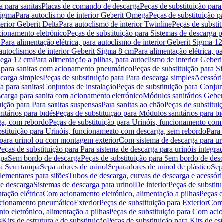
 para sanitas
Placas de comando de descarga
Peças de substituição par
Sigma
Para autoclismo de interior Geberit Omega
Peças de substituição p
terior Geberit Delta
Para autoclismo de interior Twinline
Peças de substit
cionamento eletrónico
Peças de substituição para Sistemas de descarga 
 Para alimentação elétrica, para autoclismo de interior Geberit Sigma 1
 autoclismos de interior Geberit Sigma 8 cm
Para alimentação elétrica, 
Omega 12 cm
Para alimentação a pilhas, para autoclismo de interior Gebe
 para sanitas com acionamento pneumático
Peças de substituição para 
scarga simples
Peças de substituição para Para descarga simples
Acessóri
a para sanitas
Conjuntos de instalação
Peças de substituição para Conjun
escarga para sanita com acionamento eletrónico
Módulos sanitários Geber
uição para Para sanitas suspensas
Para sanitas ao chão
Peças de substitui
itários para bidés
Peças de substituição para Módulos sanitários para bi
ga, com rebordo
Peças de substituição para Urinóis, funcionamento com
bstituição para Urinóis, funcionamento com descarga, sem rebordo
Para
 para urinol ou com montagem exterior
Com sistema de descarga para ur
Peças de substituição para Para sistema de descarga para urinóis integra
mpa
Sem bordo de descarga
Peças de substituição para Sem bordo de des
ara Sem tampa
Separadores de urinol
Separadores de urinol de plástico
Sep
lementares para sifões
Tubos de descarga, curvas de descarga e acessóri
de descarga
Sistemas de descarga para urinol
De interior
Peças de substitu
tação elétrica
Com acionamento eletrónico, alimentação a pilhas
Peças d
acionamento pneumático
Exterior
Peças de substituição para Exterior
Com 
o eletrónico, alimentação a pilhas
Peças de substituição para Com acio
s
Kits de estrutura e de substituição
Peças de substituição para Kits de est