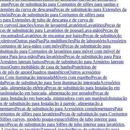
 pias
Peças de substituição para Conjuntos de sifões para sanitas e
tensões da curva de descarga
Peças de substituição para Extensões da
rinóis
Peças de substituição para Conjuntos de sifões para
ão para Extensões de tubo de descarga e de curva de
ões curvos
Ligações
Áreas de lavagem
Lavatórios
Lavatórios
Peças de
ças de substituição para Lavatórios de pousar
Lava-mãos
Peças de
 encastrados
Lavatórios de encastrar por baixo
Peças de substituição
coletivos
Outras pias
Pias
Pia multifunções
Pia de laboratório
Acessórios
onjuntos de lava-mãos com móvel
Peças de substituição para
ubstituição para Conjuntos de lavatórios para móvel com móvel de
 para Para lava-mãos
Para lavatórios
Peças de substituição para Para
Armários laterais baixos
Peças de substituição para Armários laterais
ensos
Outro mobiliário de casa de banho
Prateleiras de
 de pés de apoio
Quadros magnéticos
Outros acessórios
para Com iluminação integrada
Móveis com espelho
Peças de
ada
Peças de substituição para Sem iluminação integrada
Acessórios
ada, alimentação elétrica
Peças de substituição para Instalação em
has
Instalação em bancada, alimentação por gerador
Peças de
o para Instalação em bancada, misturadora com um manípulo
Instalação
s de substituição para Instalação à parede, alimentação a
mentares
Peças de substituição para Acessórios complementares
Para
njuntos de sifões para lavatórios
Peças de substituição para Conjuntos
a Sifões curvos, modelo poupa-espaço
Sifões de tubo interior para
paço
Peças de substituição para Sifões de tubo interior para lavatórios,
a Ligações ao lavatório
Tampas
Ligações
Peças de substituição para