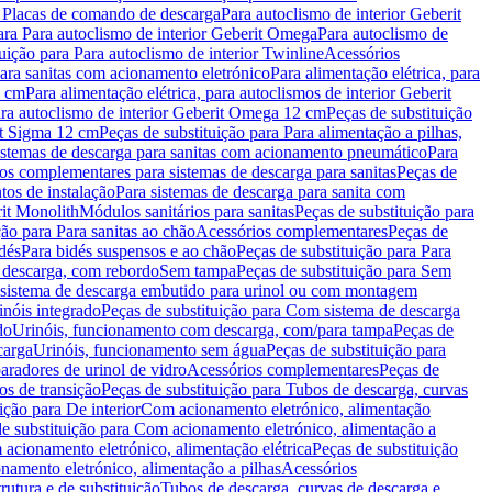
a Placas de comando de descarga
Para autoclismo de interior Geberit
ara Para autoclismo de interior Geberit Omega
Para autoclismo de
uição para Para autoclismo de interior Twinline
Acessórios
para sanitas com acionamento eletrónico
Para alimentação elétrica, para
2 cm
Para alimentação elétrica, para autoclismos de interior Geberit
para autoclismo de interior Geberit Omega 12 cm
Peças de substituição
rit Sigma 12 cm
Peças de substituição para Para alimentação a pilhas,
Sistemas de descarga para sanitas com acionamento pneumático
Para
os complementares para sistemas de descarga para sanitas
Peças de
tos de instalação
Para sistemas de descarga para sanita com
it Monolith
Módulos sanitários para sanitas
Peças de substituição para
ção para Para sanitas ao chão
Acessórios complementares
Peças de
dés
Para bidés suspensos e ao chão
Peças de substituição para Para
 descarga, com rebordo
Sem tampa
Peças de substituição para Sem
 sistema de descarga embutido para urinol ou com montagem
inóis integrado
Peças de substituição para Com sistema de descarga
do
Urinóis, funcionamento com descarga, com/para tampa
Peças de
carga
Urinóis, funcionamento sem água
Peças de substituição para
aradores de urinol de vidro
Acessórios complementares
Peças de
os de transição
Peças de substituição para Tubos de descarga, curvas
ição para De interior
Com acionamento eletrónico, alimentação
e substituição para Com acionamento eletrónico, alimentação a
acionamento eletrónico, alimentação elétrica
Peças de substituição
namento eletrónico, alimentação a pilhas
Acessórios
rutura e de substituição
Tubos de descarga, curvas de descarga e