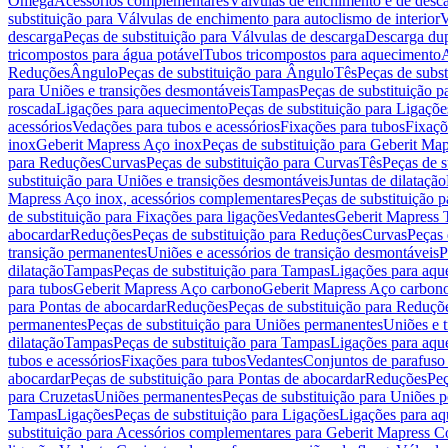
Omega
Acessórios complementares
Válvulas de enchimento e de desc
substituição para Válvulas de enchimento para autoclismo de interior
V
descarga
Peças de substituição para Válvulas de descarga
Descarga du
tricompostos para água potável
Tubos tricompostos para aquecimento
A
Reduções
Ângulo
Peças de substituição para Ângulo
Tês
Peças de subst
para Uniões e transições desmontáveis
Tampas
Peças de substituição 
roscada
Ligações para aquecimento
Peças de substituição para Ligaçõ
acessórios
Vedações para tubos e acessórios
Fixações para tubos
Fixaçõ
inox
Geberit Mapress Aço inox
Peças de substituição para Geberit Ma
para Reduções
Curvas
Peças de substituição para Curvas
Tês
Peças de s
substituição para Uniões e transições desmontáveis
Juntas de dilatação
Mapress Aço inox, acessórios complementares
Peças de substituição 
de substituição para Fixações para ligações
Vedantes
Geberit Mapress
abocardar
Reduções
Peças de substituição para Reduções
Curvas
Peças 
transição permanentes
Uniões e acessórios de transição desmontáveis
P
dilatação
Tampas
Peças de substituição para Tampas
Ligações para aqu
para tubos
Geberit Mapress Aço carbono
Geberit Mapress Aço carbon
para Pontas de abocardar
Reduções
Peças de substituição para Reduçõ
permanentes
Peças de substituição para Uniões permanentes
Uniões e 
dilatação
Tampas
Peças de substituição para Tampas
Ligações para aqu
tubos e acessórios
Fixações para tubos
Vedantes
Conjuntos de parafuso 
abocardar
Peças de substituição para Pontas de abocardar
Reduções
Peç
para Cruzetas
Uniões permanentes
Peças de substituição para Uniões 
Tampas
Ligações
Peças de substituição para Ligações
Ligações para a
substituição para Acessórios complementares para Geberit Mapress C