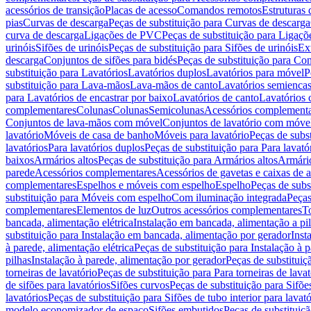
acessórios de transição
Placas de acesso
Comandos remotos
Estruturas 
pias
Curvas de descarga
Peças de substituição para Curvas de descarga
curva de descarga
Ligações de PVC
Peças de substituição para Ligaç
urinóis
Sifões de urinóis
Peças de substituição para Sifões de urinóis
Ex
descarga
Conjuntos de sifões para bidés
Peças de substituição para Con
substituição para Lavatórios
Lavatórios duplos
Lavatórios para móvel
P
substituição para Lava-mãos
Lava-mãos de canto
Lavatórios semiencas
para Lavatórios de encastrar por baixo
Lavatórios de canto
Lavatórios 
complementares
Colunas
Colunas
Semicolunas
Acessórios complementa
Conjuntos de lava-mãos com móvel
Conjuntos de lavatório com móve
lavatório
Móveis de casa de banho
Móveis para lavatório
Peças de subst
lavatórios
Para lavatórios duplos
Peças de substituição para Para lavató
baixos
Armários altos
Peças de substituição para Armários altos
Armári
parede
Acessórios complementares
Acessórios de gavetas e caixas de 
complementares
Espelhos e móveis com espelho
Espelho
Peças de subs
substituição para Móveis com espelho
Com iluminação integrada
Peças
complementares
Elementos de luz
Outros acessórios complementares
T
bancada, alimentação elétrica
Instalação em bancada, alimentação a pi
substituição para Instalação em bancada, alimentação por gerador
Inst
à parede, alimentação elétrica
Peças de substituição para Instalação à p
pilhas
Instalação à parede, alimentação por gerador
Peças de substituiç
torneiras de lavatório
Peças de substituição para Para torneiras de lavat
de sifões para lavatórios
Sifões curvos
Peças de substituição para Sifõe
lavatórios
Peças de substituição para Sifões de tubo interior para lavató
modelo economizador de espaço
Sifões embutidos
Peças de substituiç