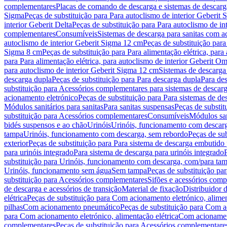
complementares
Placas de comando de descarga e sistemas de descarga
Sigma
Peças de substituição para Para autoclismo de interior Geberit 
interior Geberit Delta
Peças de substituição para Para autoclismo de in
complementares
Consumíveis
Sistemas de descarga para sanitas com a
autoclismo de interior Geberit Sigma 12 cm
Peças de substituição para
Sigma 8 cm
Peças de substituição para Para alimentação elétrica, para
para Para alimentação elétrica, para autoclismo de interior Geberit 
para autoclismo de interior Geberit Sigma 12 cm
Sistemas de descarga
descarga dupla
Peças de substituição para Para descarga dupla
Para de
substituição para Acessórios complementares para sistemas de descarg
acionamento eletrónico
Peças de substituição para Para sistemas de d
Módulos sanitários para sanitas
Para sanitas suspensas
Peças de substit
substituição para Acessórios complementares
Consumíveis
Módulos san
bidés suspensos e ao chão
Urinóis
Urinóis, funcionamento com descar
tampa
Urinóis, funcionamento com descarga, sem rebordo
Peças de su
exterior
Peças de substituição para Para sistema de descarga embutido
para urinóis integrado
Para sistema de descarga para urinóis integrado
substituição para Urinóis, funcionamento com descarga, com/para ta
Urinóis, funcionamento sem água
Sem tampa
Peças de substituição p
substituição para Acessórios complementares
Sifões e acessórios comp
de descarga e acessórios de transição
Material de fixação
Distribuidor 
elétrica
Peças de substituição para Com acionamento eletrónico, alimen
pilhas
Com acionamento pneumático
Peças de substituição para Com 
para Com acionamento eletrónico, alimentação elétrica
Com acionament
complementares
Peças de substituição para Acessórios complementare