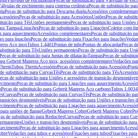
arga
Válvulas de enchimento
Peças de substituição para Válvulas de en
álvulas de enchimento para cisterna cerâmica
Peças de substituição par
pla
Peças de substituição para Descarga dupla
Acessórios complementar
cessórios
Peças de substituição para Acessórios
Uniões
Peças de substit
ituição para Tês
Uniões permanentes
Peças de substituição para Uniões
para Tampas
Ligações
Peças de substituição para Ligações
Coletor com li
es para aquecimento
Acessórios complementares
Peças de substituição p
es para ligações
Peças de substituição para Fixações para ligações
Vedan
press Aço inox
Tubos 1.4401
Pontas de tubo
Pontas de abocardar
Peças de
ubstituição para Tês
Uniões permanentes
Peças de substituição para Un
Peças de substituição para Juntas de dilatação
Tampas
Peças de substitu
para Geberit Mapress Aço inox, acessórios complementares
Vedações par
 Therm
Tubos Therm
Acessório
Peças de substituição para Acessório
Pont
de substituição para Curvas
Tês
Peças de substituição para Tês
Acessório
eças de substituição para Uniões e acessórios de transição desmontávei
ecimento
Peças de substituição para Ligações para aquecimento
Acessór
o
Peças de substituição para Geberit Mapress Aço carbono
Tubos 1.0034
es
Curvas
Peças de substituição para Curvas
Tês
Peças de substituição pa
transições desmontáveis
Peças de substituição para Uniões e transições 
ecimento
Peças de substituição para Ligações para aquecimento
Acessór
para uniões de flange
Geberit Mapress Cobre
Geberit Mapress Cobre
Pe
as de substituição para Reduções
Curvas
Peças de substituição para Cur
permanentes
Uniões e transições desmontáveis
Peças de substituição par
quecimento
Peças de substituição para Ligações para aquecimento
Acessó
obre
Vedações para tubos e acessórios
Fixações para tubos
Fixações para