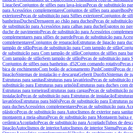
Ligações
Conjuntos de sifões para lava-loiças
Peças de substituição par
para Acessórios complementares
Conjuntos de sifões para aparelhos
Pe
exteriores
Peças de substituição para Sifões exteriores
Conjuntos de sif
banheiras
Duches
Drenagem ao chão para duches
Peças de substituiçã
de substituição para Acessórios para calhas para duche
Esgotos no pav
duche de pavimento
Peças de substituição para Acessórios complemen
complementares para sifões de parede
Peças de substituição para Aces
complementares
Conjuntos de reparação
Estruturas de ligação para du
tampão de sifão
Peças de substituição para Com tampão de sifão
Conjun
de substituição para Com tampão de sifão
Conjuntos de sifões para ba
Com tampão de sifão
Sem tampão de sifão
Peças de substituição para
Conjuntos de sifões para banheiras, d52
Com comando rotativo
Peças 
bica de enchimento
Com botão de acionamento PushControl
Peças de 
ligação
Sistemas de instalação e descarga
Geberit Duofix
Sistemas de p
Estruturas para sanitas
Estruturas para lavatórios
Peças de substituição 
substituição para Estruturas para urinóis
Estruturas para duches com d
Estruturas para torneiras
Estruturas para cargas
Peças de substituição pa
instalação
Peças de substituição para Estruturas de instalação
Estruturas
lavatórios
Estruturas para bidés
Peças de substituição para Estruturas p
para duches
Acessórios complementares
Peças de substituição para A
plástico
Peças de substituição para Autoclismos de exterior para sanitas
montagem a meia-altura
Peças de substituição para Montagem baixa e
cerâmica
Acoplado
Peças de substituição para Acoplado
Tubos de desca
ligação
Autoclismos de interior
Autoclismos de interior Sigma
Peças de