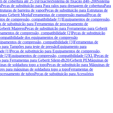
m de cobertura até 25 l/s
Fixações
Sistema de fixação d40–200
Sistema
a
Peças de substituição para Para ralos para drenagem de cobertura
Para
truturas de barreira de vapor
Peças de substituição para Estruturas de
 para Geberit Mepla
Ferramentas de compressão manual
Peças de
tos de compressão, compatibilidade [1]
Equipamentos de compressão,
s de substituição para Ferramentas de processamento de
Geberit Mapress
Peças de substituição para Ferramentas para Geberit
pamentos de compressão, compatibilidade [2]
Peças de substituição
 Compatibilidade dos equipamentos de compressão
uipamentos de compressão, compatibilidade [3]
Ferramentas de
o para Tampões para teste de pressão
Equipamento para
de [1]
Peças de substituição para Equipamentos de compressão,
de [2]
Equipamentos de compressão, compatibilidade [2XL]
Peças de
o para Ferramentas para Geberit Silent-db20/Geberit PE
Máquinas de
nas de soldadura topo a topo
Peças de substituição para Máquinas de
res para máquinas de soldadura topo a topo
Ferramentas de
rocessamento de tubos
Peças de substituição para Acessórios