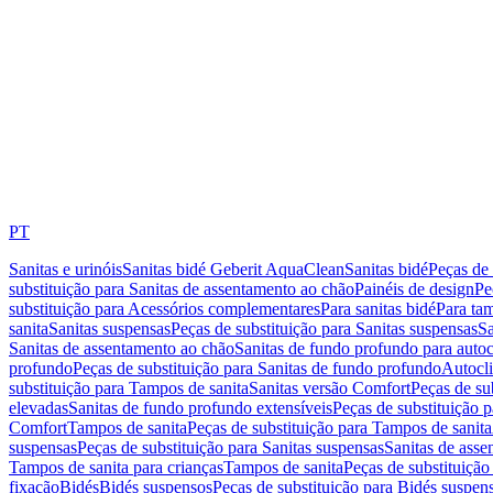
PT
Sanitas e urinóis
Sanitas bidé Geberit AquaClean
Sanitas bidé
Peças de 
substituição para Sanitas de assentamento ao chão
Painéis de design
Pe
substituição para Acessórios complementares
Para sanitas bidé
Para tam
sanita
Sanitas suspensas
Peças de substituição para Sanitas suspensas
Sa
Sanitas de assentamento ao chão
Sanitas de fundo profundo para autoc
profundo
Peças de substituição para Sanitas de fundo profundo
Autocli
substituição para Tampos de sanita
Sanitas versão Comfort
Peças de su
elevadas
Sanitas de fundo profundo extensíveis
Peças de substituição 
Comfort
Tampos de sanita
Peças de substituição para Tampos de sanita
suspensas
Peças de substituição para Sanitas suspensas
Sanitas de ass
Tampos de sanita para crianças
Tampos de sanita
Peças de substituição
fixação
Bidés
Bidés suspensos
Peças de substituição para Bidés suspen