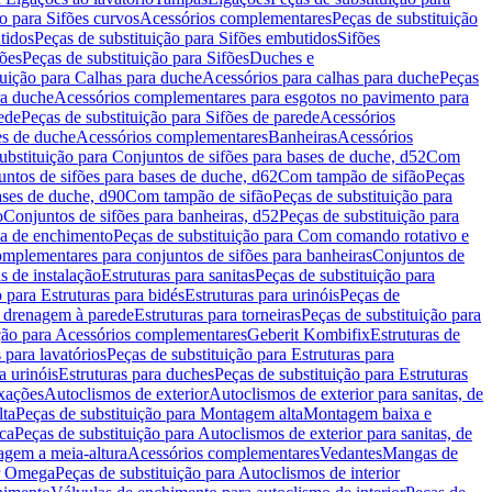
ão para Sifões curvos
Acessórios complementares
Peças de substituição
tidos
Peças de substituição para Sifões embutidos
Sifões
fões
Peças de substituição para Sifões
Duches e
tuição para Calhas para duche
Acessórios para calhas para duche
Peças
ra duche
Acessórios complementares para esgotos no pavimento para
ede
Peças de substituição para Sifões de parede
Acessórios
es de duche
Acessórios complementares
Banheiras
Acessórios
ubstituição para Conjuntos de sifões para bases de duche, d52
Com
untos de sifões para bases de duche, d62
Com tampão de sifão
Peças
ases de duche, d90
Com tampão de sifão
Peças de substituição para
o
Conjuntos de sifões para banheiras, d52
Peças de substituição para
a de enchimento
Peças de substituição para Com comando rotativo e
mplementares para conjuntos de sifões para banheiras
Conjuntos de
s de instalação
Estruturas para sanitas
Peças de substituição para
 para Estruturas para bidés
Estruturas para urinóis
Peças de
m drenagem à parede
Estruturas para torneiras
Peças de substituição para
ição para Acessórios complementares
Geberit Kombifix
Estruturas de
 para lavatórios
Peças de substituição para Estruturas para
a urinóis
Estruturas para duches
Peças de substituição para Estruturas
ixações
Autoclismos de exterior
Autoclismos de exterior para sanitas, de
ta
Peças de substituição para Montagem alta
Montagem baixa e
ica
Peças de substituição para Autoclismos de exterior para sanitas, de
gem a meia-altura
Acessórios complementares
Vedantes
Mangas de
or Omega
Peças de substituição para Autoclismos de interior