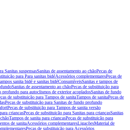
ara Sanitas suspensas
Sanitas de assentamento ao chão
Peças de
tituição para Para sanitas bidé
Acessórios complementares
Peças de
tampos sanita bidé e sanitas bidé
Consumíveis
Sanitas e tampos de
rofundo
Sanitas de assentamento ao chão
Peças de substituição para
o profundo para autoclismos de exterior acoplados
Sanitas de fundo
ças de substituição para Tampos de sanita
Tampos de sanita
Peças de
das
Peças de substituição para Sanitas de fundo profundo
fort
Peças de substituição para Tampos de sanita versão
para crianças
Peças de substituição para Sanitas para crianças
Sanitas
 chão
Tampos de sanita para crianças
Peças de substituição para
entos de sanita
Acessórios complementares
Ligações
Material de
omplementares
Peças de substituição para Acessórios