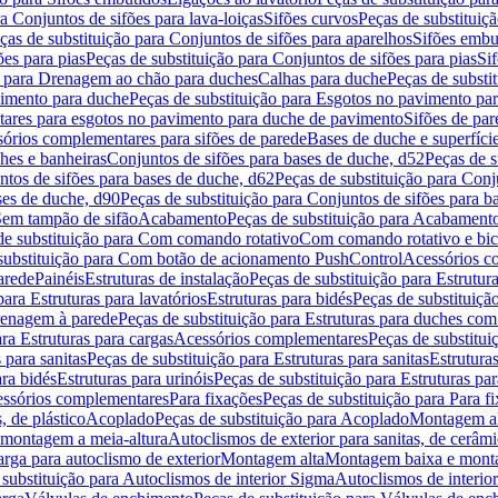
a Conjuntos de sifões para lava-loiças
Sifões curvos
Peças de substituiç
ças de substituição para Conjuntos de sifões para aparelhos
Sifões embu
ões para pias
Peças de substituição para Conjuntos de sifões para pias
Si
o para Drenagem ao chão para duches
Calhas para duche
Peças de substi
imento para duche
Peças de substituição para Esgotos no pavimento pa
tares para esgotos no pavimento para duche de pavimento
Sifões de par
sórios complementares para sifões de parede
Bases de duche e superfíci
ches e banheiras
Conjuntos de sifões para bases de duche, d52
Peças de s
tos de sifões para bases de duche, d62
Peças de substituição para Conj
ses de duche, d90
Peças de substituição para Conjuntos de sifões para b
 Sem tampão de sifão
Acabamento
Peças de substituição para Acabament
de substituição para Com comando rotativo
Com comando rotativo e bic
substituição para Com botão de acionamento PushControl
Acessórios co
arede
Painéis
Estruturas de instalação
Peças de substituição para Estrutura
para Estruturas para lavatórios
Estruturas para bidés
Peças de substituição
renagem à parede
Peças de substituição para Estruturas para duches co
ra Estruturas para cargas
Acessórios complementares
Peças de substitu
 para sanitas
Peças de substituição para Estruturas para sanitas
Estruturas
ara bidés
Estruturas para urinóis
Peças de substituição para Estruturas par
cessórios complementares
Para fixações
Peças de substituição para Para f
, de plástico
Acoplado
Peças de substituição para Acoplado
Montagem al
 montagem a meia-altura
Autoclismos de exterior para sanitas, de cerâm
rga para autoclismo de exterior
Montagem alta
Montagem baixa e monta
 substituição para Autoclismos de interior Sigma
Autoclismos de interi