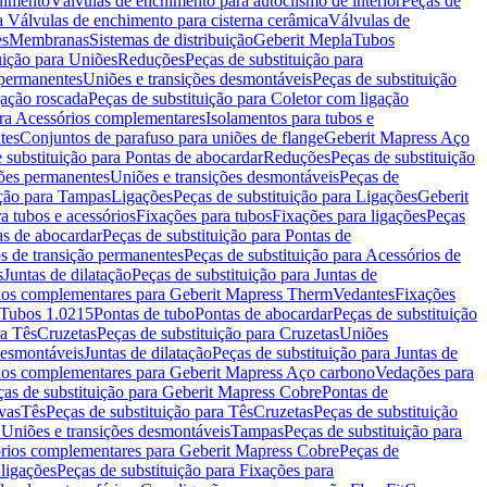
chimento
Válvulas de enchimento para autoclismo de interior
Peças de
a Válvulas de enchimento para cisterna cerâmica
Válvulas de
es
Membranas
Sistemas de distribuição
Geberit Mepla
Tubos
uição para Uniões
Reduções
Peças de substituição para
 permanentes
Uniões e transições desmontáveis
Peças de substituição
gação roscada
Peças de substituição para Coletor com ligação
ara Acessórios complementares
Isolamentos para tubos e
tes
Conjuntos de parafuso para uniões de flange
Geberit Mapress Aço
 substituição para Pontas de abocardar
Reduções
Peças de substituição
iões permanentes
Uniões e transições desmontáveis
Peças de
ição para Tampas
Ligações
Peças de substituição para Ligações
Geberit
a tubos e acessórios
Fixações para tubos
Fixações para ligações
Peças
as de abocardar
Peças de substituição para Pontas de
s de transição permanentes
Peças de substituição para Acessórios de
s
Juntas de dilatação
Peças de substituição para Juntas de
ios complementares para Geberit Mapress Therm
Vedantes
Fixações
Tubos 1.0215
Pontas de tubo
Pontas de abocardar
Peças de substituição
ra Tês
Cruzetas
Peças de substituição para Cruzetas
Uniões
desmontáveis
Juntas de dilatação
Peças de substituição para Juntas de
ios complementares para Geberit Mapress Aço carbono
Vedações para
ças de substituição para Geberit Mapress Cobre
Pontas de
vas
Tês
Peças de substituição para Tês
Cruzetas
Peças de substituição
a Uniões e transições desmontáveis
Tampas
Peças de substituição para
rios complementares para Geberit Mapress Cobre
Peças de
 ligações
Peças de substituição para Fixações para