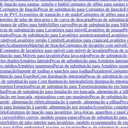
de ligação para sanitas, urinóis e bidés
Conjuntos de sifões para sanitas e
Conjuntos de ligação
Peças de substituição para Conjuntos de ligação
Ex
ões de PVC
Acessórios de transição e de união
Conjuntos de sifões para u
tensões de tubo de descarga e de curva de descarga
Peças de substituiç
juntos de sifões para bidés
Sifões curvos
Peças de substituição para Sif
eças de substituição para Lavatórios para móvel
Lavatórios de pousar
Pe
trados
Peças de substituição para Lavatórios semiencastrados
Lavatórios
coletivos
Lavatórios versão Comfort
Lavatórios para crianças
Lavatórios 
res
Acabamento
Material de fixação
Conjuntos de lavatório com móvel
C
l
Conjuntos de lavatórios para móvel com móvel de lavatório
Peças de s
ituição para Móveis para lavatório
Para lava-mãos
Peças de substituição
rios duplos
Armários laterais
Peças de substituição para Armários laterais
os médios
Armários suspensos
Peças de substituição para Armários susp
arrumação
Suporte de toalhas e ganchos para toalhas
Puxadores
Conjuntos
tituição para Espelho
Com iluminação integrada
Peças de substituição 
 de substituição para Com iluminação integrada
Sem iluminação integr
orneiras
Torneiras
Peças de substituição para Torneiras
Instalação em banc
lhas
Peças de substituição para Instalação em bancada, alimentação a pil
alação em bancada, misturadora com um manípulo
Peças de substituiçã
arede, alimentação elétrica
Instalação à parede, alimentação a pilhas
Peça
ão para Instalação à parede, alimentação por gerador
Acessórios comple
ório
Estruturas de ligação para lavatórios, lava-loiças, aparelhos e pias
Co
s curvos
Sifões curvos, modelo poupa-espaço
Peças de substituição par
rios
Sifões de tubo interior para lavatórios, modelo economizador de es
ão para Sifões embutidos
Ligações ao lavatório
Peças de substituição par