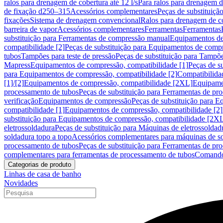
ralos para drenagem de cobertura até 12 l/s
Para ralos para drenagem de
de fixação d250–315
Acessórios complementares
Peças de substituiçã
fixações
Sistema de drenagem convencional
Ralos para drenagem de c
barreira de vapor
Acessórios complementares
Ferramentas
Ferramentas
substituição para Ferramentas de compressão manual
Equipamentos de
compatibilidade [2]
Peças de substituição para Equipamentos de compr
tubos
Tampões para teste de pressão
Peças de substituição para Tampõe
Mapress
Equipamentos de compressão, compatibilidade [1]
Peças de s
para Equipamentos de compressão, compatibilidade [2]
Compatibilida
[1]/[2]
Equipamentos de compressão, compatibilidade [2XL]
Equipamen
processamento de tubos
Peças de substituição para Ferramentas de pr
verificação
Equipamentos de compressão
Peças de substituição para 
compatibilidade [1]
Equipamentos de compressão, compatibilidade [2]
substituição para Equipamentos de compressão, compatibilidade [2X
eletrossoldadura
Peças de substituição para Máquinas de eletrossoldad
soldadura topo a topo
Acessórios complementares para máquinas de so
processamento de tubos
Peças de substituição para Ferramentas de pr
complementares para ferramentas de processamento de tubos
Comando
Categorias de produto
Linhas de casa de banho
Novidades