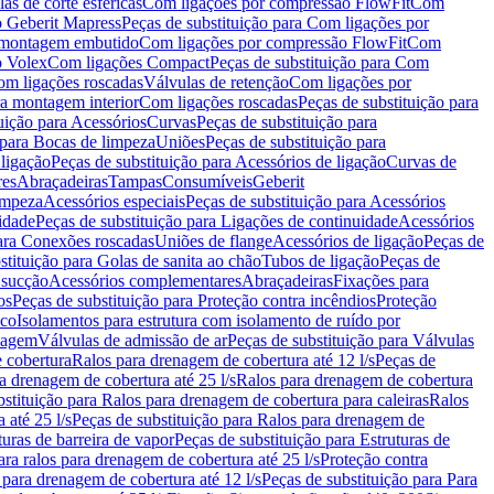
as de corte esféricas
Com ligações por compressão FlowFit
Com
 Geberit Mapress
Peças de substituição para Com ligações por
ra montagem embutido
Com ligações por compressão FlowFit
Com
o Volex
Com ligações Compact
Peças de substituição para Com
m ligações roscadas
Válvulas de retenção
Com ligações por
ra montagem interior
Com ligações roscadas
Peças de substituição para
uição para Acessórios
Curvas
Peças de substituição para
 para Bocas de limpeza
Uniões
Peças de substituição para
 ligação
Peças de substituição para Acessórios de ligação
Curvas de
res
Abraçadeiras
Tampas
Consumíveis
Geberit
limpeza
Acessórios especiais
Peças de substituição para Acessórios
idade
Peças de substituição para Ligações de continuidade
Acessórios
para Conexões roscadas
Uniões de flange
Acessórios de ligação
Peças de
stituição para Golas de sanita ao chão
Tubos de ligação
Peças de
 sucção
Acessórios complementares
Abraçadeiras
Fixações para
os
Peças de substituição para Proteção contra incêndios
Proteção
ico
Isolamentos para estrutura com isolamento de ruído por
enagem
Válvulas de admissão de ar
Peças de substituição para Válvulas
e cobertura
Ralos para drenagem de cobertura até 12 l/s
Peças de
a drenagem de cobertura até 25 l/s
Ralos para drenagem de cobertura
bstituição para Ralos para drenagem de cobertura para caleiras
Ralos
 até 25 l/s
Peças de substituição para Ralos para drenagem de
turas de barreira de vapor
Peças de substituição para Estruturas de
ara ralos para drenagem de cobertura até 25 l/s
Proteção contra
 para drenagem de cobertura até 12 l/s
Peças de substituição para Para