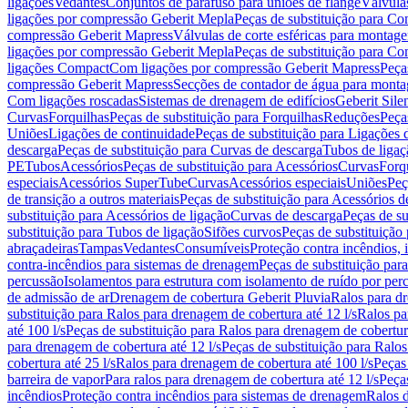
ligações
Vedantes
Conjuntos de parafuso para uniões de flange
Válvula
ligações por compressão Geberit Mepla
Peças de substituição para C
compressão Geberit Mapress
Válvulas de corte esféricas para monta
ligações por compressão Geberit Mepla
Peças de substituição para C
ligações Compact
Com ligações por compressão Geberit Mapress
Peça
compressão Geberit Mapress
Secções de contador de água para monta
Com ligações roscadas
Sistemas de drenagem de edifícios
Geberit Sile
Curvas
Forquilhas
Peças de substituição para Forquilhas
Reduções
Peça
Uniões
Ligações de continuidade
Peças de substituição para Ligações 
descarga
Peças de substituição para Curvas de descarga
Tubos de ligaç
PE
Tubos
Acessórios
Peças de substituição para Acessórios
Curvas
Forq
especiais
Acessórios SuperTube
Curvas
Acessórios especiais
Uniões
Peç
de transição a outros materiais
Peças de substituição para Acessórios de
substituição para Acessórios de ligação
Curvas de descarga
Peças de su
substituição para Tubos de ligação
Sifões curvos
Peças de substituição
abraçadeiras
Tampas
Vedantes
Consumíveis
Proteção contra incêndios,
contra-incêndios para sistemas de drenagem
Peças de substituição par
percussão
Isolamentos para estrutura com isolamento de ruído por per
de admissão de ar
Drenagem de cobertura Geberit Pluvia
Ralos para d
substituição para Ralos para drenagem de cobertura até 12 l/s
Ralos pa
até 100 l/s
Peças de substituição para Ralos para drenagem de cobertura
para drenagem de cobertura até 12 l/s
Peças de substituição para Ralos
cobertura até 25 l/s
Ralos para drenagem de cobertura até 100 l/s
Peças
barreira de vapor
Para ralos para drenagem de cobertura até 12 l/s
Peças
incêndios
Proteção contra incêndios para sistemas de drenagem
Ralos 