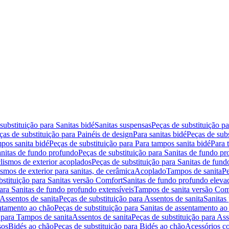
substituição para Sanitas bidé
Sanitas suspensas
Peças de substituição p
ças de substituição para Painéis de design
Para sanitas bidé
Peças de subs
pos sanita bidé
Peças de substituição para Para tampos sanita bidé
Para 
nitas de fundo profundo
Peças de substituição para Sanitas de fundo p
lismos de exterior acoplados
Peças de substituição para Sanitas de fund
smos de exterior para sanitas, de cerâmica
Acoplado
Tampos de sanita
Pe
bstituição para Sanitas versão Comfort
Sanitas de fundo profundo eleva
para Sanitas de fundo profundo extensíveis
Tampos de sanita versão Com
Assentos de sanita
Peças de substituição para Assentos de sanita
Sanitas 
entamento ao chão
Peças de substituição para Sanitas de assentamento ao
 para Tampos de sanita
Assentos de sanita
Peças de substituição para Ass
sos
Bidés ao chão
Peças de substituição para Bidés ao chão
Acessórios c