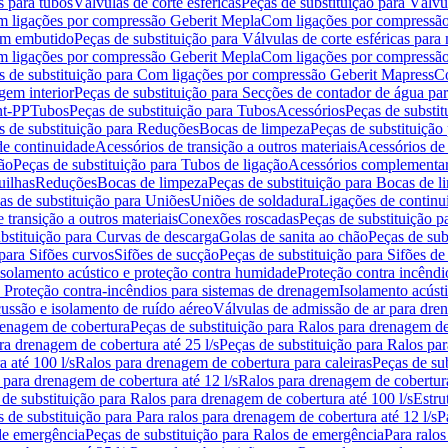
s para tubos
Válvulas de corte esféricas
Peças de substituição para Válvul
om ligações por compressão Geberit Mepla
Com ligações por compressão
gem embutido
Peças de substituição para Válvulas de corte esféricas pa
om ligações por compressão Geberit Mepla
Com ligações por compressã
s de substituição para Com ligações por compressão Geberit Mapress
Co
gem interior
Peças de substituição para Secções de contador de água pa
nt-PP
Tubos
Peças de substituição para Tubos
Acessórios
Peças de substit
s de substituição para Reduções
Bocas de limpeza
Peças de substituição
de continuidade
Acessórios de transição a outros materiais
Acessórios de
ão
Peças de substituição para Tubos de ligação
Acessórios complementa
uilhas
Reduções
Bocas de limpeza
Peças de substituição para Bocas de 
as de substituição para Uniões
Uniões de soldadura
Ligações de continu
 transição a outros materiais
Conexões roscadas
Peças de substituição 
bstituição para Curvas de descarga
Golas de sanita ao chão
Peças de sub
 para Sifões curvos
Sifões de sucção
Peças de substituição para Sifões de
 isolamento acústico e proteção contra humidade
Proteção contra incêndi
a Proteção contra-incêndios para sistemas de drenagem
Isolamento acúst
cussão e isolamento de ruído aéreo
Válvulas de admissão de ar para dr
renagem de cobertura
Peças de substituição para Ralos para drenagem d
ra drenagem de cobertura até 25 l/s
Peças de substituição para Ralos par
 até 100 l/s
Ralos para drenagem de cobertura para caleiras
Peças de su
 para drenagem de cobertura até 12 l/s
Ralos para drenagem de cobertura
 de substituição para Ralos para drenagem de cobertura até 100 l/s
Estru
 de substituição para Para ralos para drenagem de cobertura até 12 l/s
P
de emergência
Peças de substituição para Ralos de emergência
Para ralos