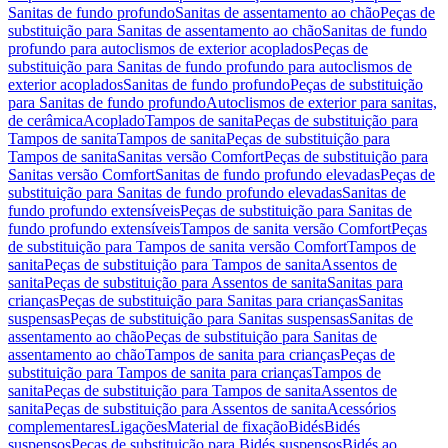
Sanitas de fundo profundo
Sanitas de assentamento ao chão
Peças de
substituição para Sanitas de assentamento ao chão
Sanitas de fundo
profundo para autoclismos de exterior acoplados
Peças de
substituição para Sanitas de fundo profundo para autoclismos de
exterior acoplados
Sanitas de fundo profundo
Peças de substituição
para Sanitas de fundo profundo
Autoclismos de exterior para sanitas,
de cerâmica
Acoplado
Tampos de sanita
Peças de substituição para
Tampos de sanita
Tampos de sanita
Peças de substituição para
Tampos de sanita
Sanitas versão Comfort
Peças de substituição para
Sanitas versão Comfort
Sanitas de fundo profundo elevadas
Peças de
substituição para Sanitas de fundo profundo elevadas
Sanitas de
fundo profundo extensíveis
Peças de substituição para Sanitas de
fundo profundo extensíveis
Tampos de sanita versão Comfort
Peças
de substituição para Tampos de sanita versão Comfort
Tampos de
sanita
Peças de substituição para Tampos de sanita
Assentos de
sanita
Peças de substituição para Assentos de sanita
Sanitas para
crianças
Peças de substituição para Sanitas para crianças
Sanitas
suspensas
Peças de substituição para Sanitas suspensas
Sanitas de
assentamento ao chão
Peças de substituição para Sanitas de
assentamento ao chão
Tampos de sanita para crianças
Peças de
substituição para Tampos de sanita para crianças
Tampos de
sanita
Peças de substituição para Tampos de sanita
Assentos de
sanita
Peças de substituição para Assentos de sanita
Acessórios
complementares
Ligações
Material de fixação
Bidés
Bidés
suspensos
Peças de substituição para Bidés suspensos
Bidés ao