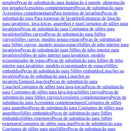
gerador
Peças de substituição para Instalação à parede, alimentação
por gerador
Acessórios complementares
Peças de substituição para
Acessórios complementares
Para torneiras de lavatório
Peças de
substituição para Para torneiras de lavatório
Estruturas de ligação
para lavatórios, lava-loiças, aparelhos e pias
Conjuntos de sifões para
lavatórios
Peças de substituição para Conjuntos de sifões para
lavatórios
Sifões curvos
Peças de substituição para Sifões
curvos
Sifões curvos, modelo poupa-espaço
Peças de substituição
para Sifões curvos, modelo poupa-espaço
Sifões de tubo interior para
lavatórios
Peças de substituição para Sifões de tubo interior para
lavatórios
Sifões de tubo interior para lavatórios, modelo
economizador de espaço
Peças de substituição para Sifões de tubo
interior para lavatórios, modelo economizador de espaço
Sifões
embutidos
Peças de substituição para Sifões embutidos
Ligações ao
lavatório
Peças de substituição para Ligações ao
lavatório
Tampas
Ligações
Peças de substituição para
Ligações
Conjuntos de sifões para lava-loiças
Peças de substituição
para Conjuntos de sifões para lava-loiças
Sifões curvos
Peças de
substituição para Sifões curvos
Acessórios complementares
Peças de
substituição para Acessórios complementares
Conjuntos de sifões
para aparelhos
Peças de substituição para Conjuntos de sifões para
aparelhos
Sifões embutidos
Peças de substituição para Sifões
embutidos
Sifões exteriores
Peças de substituição para Sifões
exteriores
Conjuntos de sifões para pias
Peças de substituição para
Conjuntos de sifões para pias
Sifões
Peças de substituição para