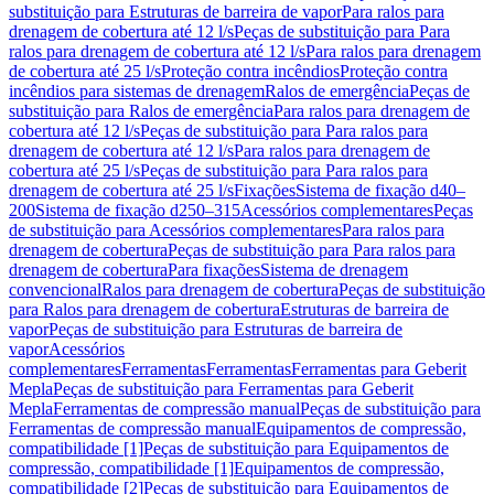
substituição para Estruturas de barreira de vapor
Para ralos para
drenagem de cobertura até 12 l/s
Peças de substituição para Para
ralos para drenagem de cobertura até 12 l/s
Para ralos para drenagem
de cobertura até 25 l/s
Proteção contra incêndios
Proteção contra
incêndios para sistemas de drenagem
Ralos de emergência
Peças de
substituição para Ralos de emergência
Para ralos para drenagem de
cobertura até 12 l/s
Peças de substituição para Para ralos para
drenagem de cobertura até 12 l/s
Para ralos para drenagem de
cobertura até 25 l/s
Peças de substituição para Para ralos para
drenagem de cobertura até 25 l/s
Fixações
Sistema de fixação d40–
200
Sistema de fixação d250–315
Acessórios complementares
Peças
de substituição para Acessórios complementares
Para ralos para
drenagem de cobertura
Peças de substituição para Para ralos para
drenagem de cobertura
Para fixações
Sistema de drenagem
convencional
Ralos para drenagem de cobertura
Peças de substituição
para Ralos para drenagem de cobertura
Estruturas de barreira de
vapor
Peças de substituição para Estruturas de barreira de
vapor
Acessórios
complementares
Ferramentas
Ferramentas
Ferramentas para Geberit
Mepla
Peças de substituição para Ferramentas para Geberit
Mepla
Ferramentas de compressão manual
Peças de substituição para
Ferramentas de compressão manual
Equipamentos de compressão,
compatibilidade [1]
Peças de substituição para Equipamentos de
compressão, compatibilidade [1]
Equipamentos de compressão,
compatibilidade [2]
Peças de substituição para Equipamentos de