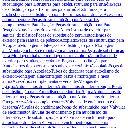
substituição para Estruturas para bidés
Estruturas para urinóis
Peças
de substituição para Estruturas para urinóis
Estruturas para
duches
Peças de substituição para Estruturas para duches
Acessórios
complementares
Peças de substituição para Acessórios
complementares
Para fixações
Peças de substituição para Para
fixações
Autoclismos de exterior
Autoclismos de exterior para
sanitas, de plástico
Peças de substituição para Autoclismos de
exterior para sanitas, de plástico
Acoplado
Peças de substituição para
Acoplado
Montagem alta
Peças de substituição para Montagem
alta
Montagem baixa e montagem a meia-altura
Peças de substituição
para Montagem baixa e montagem a meia-altura
Autoclismos de
exterior para sanitas, de cerâmica
Peças de substituição para
Autoclismos de exterior para sanitas, de cerâmica
Acoplado
Peças de
substituição para Acoplado
Tubos de descarga para autoclismo de
exterior
Montagem alta
Montagem baixa e montagem a meia-
altura
Acessórios complementares
Vedantes
Mangas de
ligação
Autoclismos de interior
Autoclismos de interior Sigma
Peças
de substituição para Autoclismos de interior Sigma
Autoclismos de
interior Omega
Peças de substituição para Autoclismos de interior
Omega
Acessórios complementares
Válvulas de enchimento e de
descarga
Válvulas de enchimento
Peças de substituição para Válvulas
de enchimento
Válvulas de enchimento para autoclismo de
interior
Peças de substituição para Válvulas de enchimento para
autoclismo de interior
Válvulas de enchimento para cisterna
cerâmica
Peças de substituição para Válvulas de enchimento para