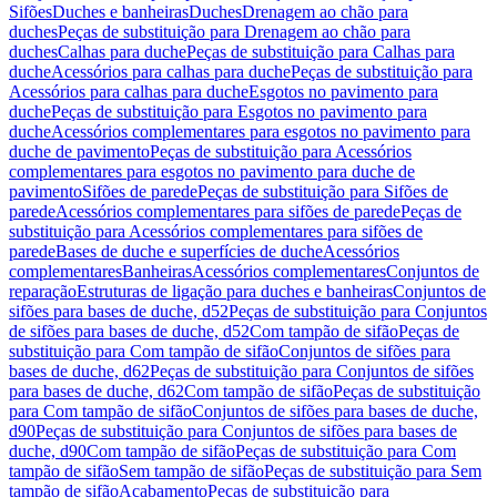
Sifões
Duches e banheiras
Duches
Drenagem ao chão para
duches
Peças de substituição para Drenagem ao chão para
duches
Calhas para duche
Peças de substituição para Calhas para
duche
Acessórios para calhas para duche
Peças de substituição para
Acessórios para calhas para duche
Esgotos no pavimento para
duche
Peças de substituição para Esgotos no pavimento para
duche
Acessórios complementares para esgotos no pavimento para
duche de pavimento
Peças de substituição para Acessórios
complementares para esgotos no pavimento para duche de
pavimento
Sifões de parede
Peças de substituição para Sifões de
parede
Acessórios complementares para sifões de parede
Peças de
substituição para Acessórios complementares para sifões de
parede
Bases de duche e superfícies de duche
Acessórios
complementares
Banheiras
Acessórios complementares
Conjuntos de
reparação
Estruturas de ligação para duches e banheiras
Conjuntos de
sifões para bases de duche, d52
Peças de substituição para Conjuntos
de sifões para bases de duche, d52
Com tampão de sifão
Peças de
substituição para Com tampão de sifão
Conjuntos de sifões para
bases de duche, d62
Peças de substituição para Conjuntos de sifões
para bases de duche, d62
Com tampão de sifão
Peças de substituição
para Com tampão de sifão
Conjuntos de sifões para bases de duche,
d90
Peças de substituição para Conjuntos de sifões para bases de
duche, d90
Com tampão de sifão
Peças de substituição para Com
tampão de sifão
Sem tampão de sifão
Peças de substituição para Sem
tampão de sifão
Acabamento
Peças de substituição para