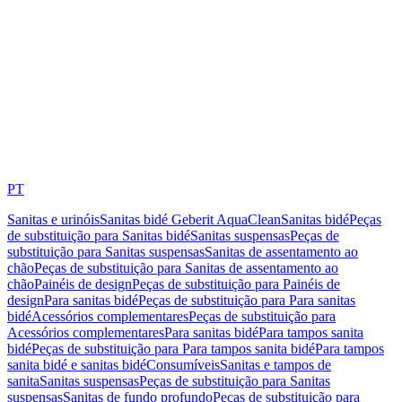
PT
Sanitas e urinóis
Sanitas bidé Geberit AquaClean
Sanitas bidé
Peças
de substituição para Sanitas bidé
Sanitas suspensas
Peças de
substituição para Sanitas suspensas
Sanitas de assentamento ao
chão
Peças de substituição para Sanitas de assentamento ao
chão
Painéis de design
Peças de substituição para Painéis de
design
Para sanitas bidé
Peças de substituição para Para sanitas
bidé
Acessórios complementares
Peças de substituição para
Acessórios complementares
Para sanitas bidé
Para tampos sanita
bidé
Peças de substituição para Para tampos sanita bidé
Para tampos
sanita bidé e sanitas bidé
Consumíveis
Sanitas e tampos de
sanita
Sanitas suspensas
Peças de substituição para Sanitas
suspensas
Sanitas de fundo profundo
Peças de substituição para