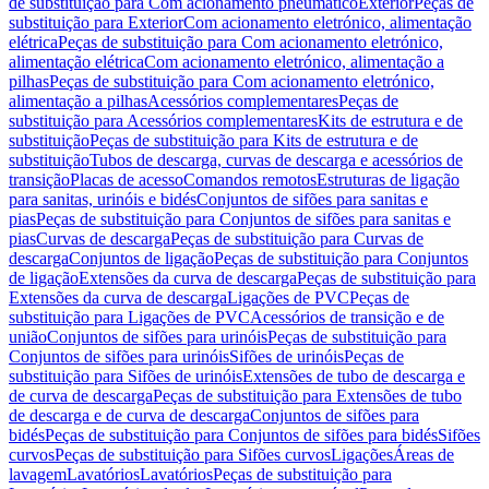
de substituição para Com acionamento pneumático
Exterior
Peças de
substituição para Exterior
Com acionamento eletrónico, alimentação
elétrica
Peças de substituição para Com acionamento eletrónico,
alimentação elétrica
Com acionamento eletrónico, alimentação a
pilhas
Peças de substituição para Com acionamento eletrónico,
alimentação a pilhas
Acessórios complementares
Peças de
substituição para Acessórios complementares
Kits de estrutura e de
substituição
Peças de substituição para Kits de estrutura e de
substituição
Tubos de descarga, curvas de descarga e acessórios de
transição
Placas de acesso
Comandos remotos
Estruturas de ligação
para sanitas, urinóis e bidés
Conjuntos de sifões para sanitas e
pias
Peças de substituição para Conjuntos de sifões para sanitas e
pias
Curvas de descarga
Peças de substituição para Curvas de
descarga
Conjuntos de ligação
Peças de substituição para Conjuntos
de ligação
Extensões da curva de descarga
Peças de substituição para
Extensões da curva de descarga
Ligações de PVC
Peças de
substituição para Ligações de PVC
Acessórios de transição e de
união
Conjuntos de sifões para urinóis
Peças de substituição para
Conjuntos de sifões para urinóis
Sifões de urinóis
Peças de
substituição para Sifões de urinóis
Extensões de tubo de descarga e
de curva de descarga
Peças de substituição para Extensões de tubo
de descarga e de curva de descarga
Conjuntos de sifões para
bidés
Peças de substituição para Conjuntos de sifões para bidés
Sifões
curvos
Peças de substituição para Sifões curvos
Ligações
Áreas de
lavagem
Lavatórios
Lavatórios
Peças de substituição para