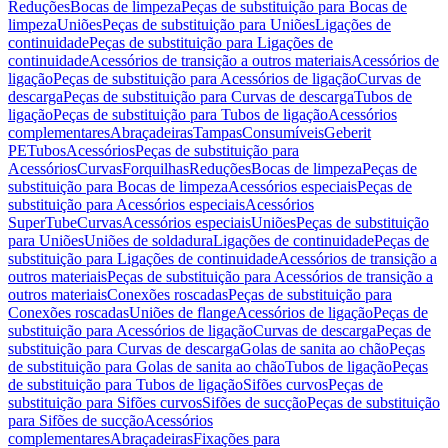
Reduções
Bocas de limpeza
Peças de substituição para Bocas de
limpeza
Uniões
Peças de substituição para Uniões
Ligações de
continuidade
Peças de substituição para Ligações de
continuidade
Acessórios de transição a outros materiais
Acessórios de
ligação
Peças de substituição para Acessórios de ligação
Curvas de
descarga
Peças de substituição para Curvas de descarga
Tubos de
ligação
Peças de substituição para Tubos de ligação
Acessórios
complementares
Abraçadeiras
Tampas
Consumíveis
Geberit
PE
Tubos
Acessórios
Peças de substituição para
Acessórios
Curvas
Forquilhas
Reduções
Bocas de limpeza
Peças de
substituição para Bocas de limpeza
Acessórios especiais
Peças de
substituição para Acessórios especiais
Acessórios
SuperTube
Curvas
Acessórios especiais
Uniões
Peças de substituição
para Uniões
Uniões de soldadura
Ligações de continuidade
Peças de
substituição para Ligações de continuidade
Acessórios de transição a
outros materiais
Peças de substituição para Acessórios de transição a
outros materiais
Conexões roscadas
Peças de substituição para
Conexões roscadas
Uniões de flange
Acessórios de ligação
Peças de
substituição para Acessórios de ligação
Curvas de descarga
Peças de
substituição para Curvas de descarga
Golas de sanita ao chão
Peças
de substituição para Golas de sanita ao chão
Tubos de ligação
Peças
de substituição para Tubos de ligação
Sifões curvos
Peças de
substituição para Sifões curvos
Sifões de sucção
Peças de substituição
para Sifões de sucção
Acessórios
complementares
Abraçadeiras
Fixações para