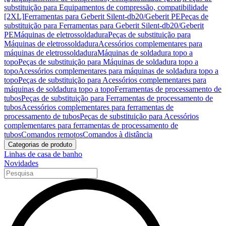
substituição para Equipamentos de compressão, compatibilidade
[2XL]
Ferramentas para Geberit Silent-db20/Geberit PE
Peças de
substituição para Ferramentas para Geberit Silent-db20/Geberit
PE
Máquinas de eletrossoldadura
Peças de substituição para
Máquinas de eletrossoldadura
Acessórios complementares para
máquinas de eletrossoldadura
Máquinas de soldadura topo a
topo
Peças de substituição para Máquinas de soldadura topo a
topo
Acessórios complementares para máquinas de soldadura topo a
topo
Peças de substituição para Acessórios complementares para
máquinas de soldadura topo a topo
Ferramentas de processamento de
tubos
Peças de substituição para Ferramentas de processamento de
tubos
Acessórios complementares para ferramentas de
processamento de tubos
Peças de substituição para Acessórios
complementares para ferramentas de processamento de
tubos
Comandos remotos
Comandos à distância
Categorias de produto
Linhas de casa de banho
Novidades