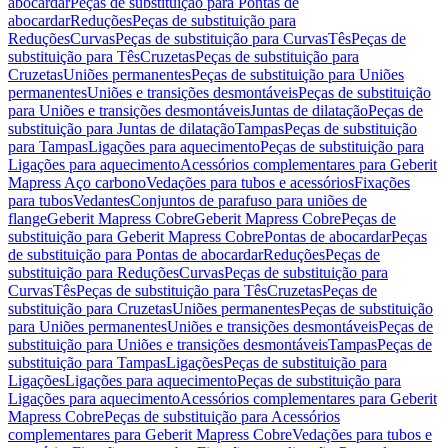
abocardar
Peças de substituição para Pontas de
abocardar
Reduções
Peças de substituição para
Reduções
Curvas
Peças de substituição para Curvas
Tês
Peças de
substituição para Tês
Cruzetas
Peças de substituição para
Cruzetas
Uniões permanentes
Peças de substituição para Uniões
permanentes
Uniões e transições desmontáveis
Peças de substituição
para Uniões e transições desmontáveis
Juntas de dilatação
Peças de
substituição para Juntas de dilatação
Tampas
Peças de substituição
para Tampas
Ligações para aquecimento
Peças de substituição para
Ligações para aquecimento
Acessórios complementares para Geberit
Mapress Aço carbono
Vedações para tubos e acessórios
Fixações
para tubos
Vedantes
Conjuntos de parafuso para uniões de
flange
Geberit Mapress Cobre
Geberit Mapress Cobre
Peças de
substituição para Geberit Mapress Cobre
Pontas de abocardar
Peças
de substituição para Pontas de abocardar
Reduções
Peças de
substituição para Reduções
Curvas
Peças de substituição para
Curvas
Tês
Peças de substituição para Tês
Cruzetas
Peças de
substituição para Cruzetas
Uniões permanentes
Peças de substituição
para Uniões permanentes
Uniões e transições desmontáveis
Peças de
substituição para Uniões e transições desmontáveis
Tampas
Peças de
substituição para Tampas
Ligações
Peças de substituição para
Ligações
Ligações para aquecimento
Peças de substituição para
Ligações para aquecimento
Acessórios complementares para Geberit
Mapress Cobre
Peças de substituição para Acessórios
complementares para Geberit Mapress Cobre
Vedações para tubos e