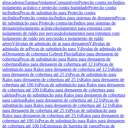
abraçadeiras
Tampas
Vedantes
Consumíveis
Proteção contra incêndios,
isolamento acústico e proteção contra humidade
Proteção contra
incêndios
Peças de substituição para Proteção contra
incêndios
Proteção contra-incêndios para sistemas de drenagem
Peças
de substituição para Proteção contra-incêndios para sistemas de
drenagem
Isolamento acústico
Isolamentos para estrutura com
isolamento de ruído por percussão
Isolamentos para estrutura com
isolamento de ruído por percussão e isolamento de ruído
aéreo
Válvulas de admissão de ar para drenagem
Válvulas de
admissão de ar
Peças de substituição para Válvulas de admissão de
ar
Drenagem de cobertura Geberit Pluvia
Ralos para drenagem de
cobertura
Peças de substituição para Ralos para drenagem de
cobertura
Ralos para drenagem de cobertura até 12 l/s
Peças de
substituição para Ralos para drenagem de cobertura até 12 l/s
Ralos
para drenagem de cobertura até 25 l/s
Peças de substituição para
Ralos para drenagem de cobertura até 25 l/s
Ralos para drenagem de
cobertura até 100 l/s
Peças de substituição para Ralos para drenagem
de cobertura até 100 l/s
Ralos para drenagem de cobertura para
caleiras
Peças de substituição para Ralos para drenagem de cobertura
para caleiras
Ralos para drenagem de cobertura até 12 l/s
Peças de
substituição para Ralos para drenagem de cobertura até 12 l/s
Ralos
para drenagem de cobertura até 25 l/s
Peças de substituição para
Ralos para drenagem de cobertura até 25 l/s
Ralos para drenagem de
cobertura até 100 l/s
Peças de substituição para Ralos para drenagem
de cobertura até 100 l/s
Estruturas de barreira de vapor
Peças de