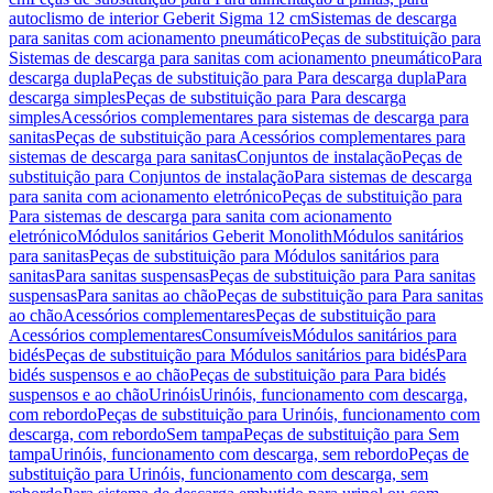
autoclismo de interior Geberit Sigma 12 cm
Sistemas de descarga
para sanitas com acionamento pneumático
Peças de substituição para
Sistemas de descarga para sanitas com acionamento pneumático
Para
descarga dupla
Peças de substituição para Para descarga dupla
Para
descarga simples
Peças de substituição para Para descarga
simples
Acessórios complementares para sistemas de descarga para
sanitas
Peças de substituição para Acessórios complementares para
sistemas de descarga para sanitas
Conjuntos de instalação
Peças de
substituição para Conjuntos de instalação
Para sistemas de descarga
para sanita com acionamento eletrónico
Peças de substituição para
Para sistemas de descarga para sanita com acionamento
eletrónico
Módulos sanitários Geberit Monolith
Módulos sanitários
para sanitas
Peças de substituição para Módulos sanitários para
sanitas
Para sanitas suspensas
Peças de substituição para Para sanitas
suspensas
Para sanitas ao chão
Peças de substituição para Para sanitas
ao chão
Acessórios complementares
Peças de substituição para
Acessórios complementares
Consumíveis
Módulos sanitários para
bidés
Peças de substituição para Módulos sanitários para bidés
Para
bidés suspensos e ao chão
Peças de substituição para Para bidés
suspensos e ao chão
Urinóis
Urinóis, funcionamento com descarga,
com rebordo
Peças de substituição para Urinóis, funcionamento com
descarga, com rebordo
Sem tampa
Peças de substituição para Sem
tampa
Urinóis, funcionamento com descarga, sem rebordo
Peças de
substituição para Urinóis, funcionamento com descarga, sem