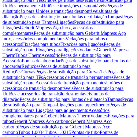
substituição para Tês
Uniões permanentes
Peças de substituição para
Uniões permanentes
Uniões e transições desmontáveis
Peças de
substituição para Uniões e transições desmontáveis
Juntas de
dilatação
Peças de substituição para Juntas de dilatação
Tampas
Peças
de substituição para Tampas
Ligações
Peças de substituição para
Ligações
Geberit Mapress Aço inox, acessórios
complementares
Peças de substituição para Geberit Mapress Aço
inox, acessórios complementares
Vedações para tubos e
acessórios
Fixações para tubos
Fixações para ligações
Peças de
substituição para Fixações para ligações
Vedantes
Geberit Mapress
Therm
Tubos Therm
Acessório
Peças de substituição para
Acessório
Pontas de abocardar
Peças de substituição para Pontas de
abocardar
Reduções
Peças de substituição para
Reduções
Curvas
Peças de substituição para Curvas
Tês
Peças de
substituição para Tês
Acessórios de transição permanentes
Peças de
substituição para Acessórios de transição permanentes
Uniões e
acessórios de transição desmontáveis
Peças de substituição para
Uniões e acessórios de transição desmontáveis
Juntas de
dilatação
Peças de substituição para Juntas de dilatação
Tampas
Peças
de substituição para Tampas
Ligações para aquecimento
Peças de
substituição para Ligações para aquecimento
Acessórios
complementares para Geberit Mapress Therm
Vedantes
Fixações para
tubos
Geberit Mapress Aço carbono
Geberit Mapress Aço
carbono
Peças de substituição para Geberit Mapress Aço
carbono
Tubos 1.0034
Tubos 1.0215
Pontas de tubo
Pontas de