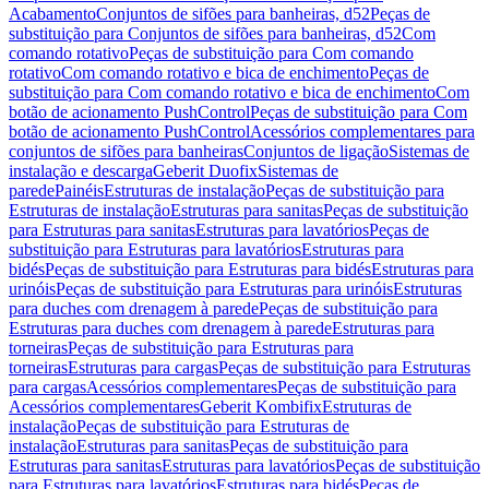
Acabamento
Conjuntos de sifões para banheiras, d52
Peças de
substituição para Conjuntos de sifões para banheiras, d52
Com
comando rotativo
Peças de substituição para Com comando
rotativo
Com comando rotativo e bica de enchimento
Peças de
substituição para Com comando rotativo e bica de enchimento
Com
botão de acionamento PushControl
Peças de substituição para Com
botão de acionamento PushControl
Acessórios complementares para
conjuntos de sifões para banheiras
Conjuntos de ligação
Sistemas de
instalação e descarga
Geberit Duofix
Sistemas de
parede
Painéis
Estruturas de instalação
Peças de substituição para
Estruturas de instalação
Estruturas para sanitas
Peças de substituição
para Estruturas para sanitas
Estruturas para lavatórios
Peças de
substituição para Estruturas para lavatórios
Estruturas para
bidés
Peças de substituição para Estruturas para bidés
Estruturas para
urinóis
Peças de substituição para Estruturas para urinóis
Estruturas
para duches com drenagem à parede
Peças de substituição para
Estruturas para duches com drenagem à parede
Estruturas para
torneiras
Peças de substituição para Estruturas para
torneiras
Estruturas para cargas
Peças de substituição para Estruturas
para cargas
Acessórios complementares
Peças de substituição para
Acessórios complementares
Geberit Kombifix
Estruturas de
instalação
Peças de substituição para Estruturas de
instalação
Estruturas para sanitas
Peças de substituição para
Estruturas para sanitas
Estruturas para lavatórios
Peças de substituição
para Estruturas para lavatórios
Estruturas para bidés
Peças de