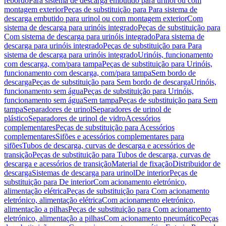
rebordo
Para sistema de descarga embutido para urinol ou com
montagem exterior
Peças de substituição para Para sistema de
descarga embutido para urinol ou com montagem exterior
Com
sistema de descarga para urinóis integrado
Peças de substituição para
Com sistema de descarga para urinóis integrado
Para sistema de
descarga para urinóis integrado
Peças de substituição para Para
sistema de descarga para urinóis integrado
Urinóis, funcionamento
com descarga, com/para tampa
Peças de substituição para Urinóis,
funcionamento com descarga, com/para tampa
Sem bordo de
descarga
Peças de substituição para Sem bordo de descarga
Urinóis,
funcionamento sem água
Peças de substituição para Urinóis,
funcionamento sem água
Sem tampa
Peças de substituição para Sem
tampa
Separadores de urinol
Separadores de urinol de
plástico
Separadores de urinol de vidro
Acessórios
complementares
Peças de substituição para Acessórios
complementares
Sifões e acessórios complementares para
sifões
Tubos de descarga, curvas de descarga e acessórios de
transição
Peças de substituição para Tubos de descarga, curvas de
descarga e acessórios de transição
Material de fixação
Distribuidor de
descarga
Sistemas de descarga para urinol
De interior
Peças de
substituição para De interior
Com acionamento eletrónico,
alimentação elétrica
Peças de substituição para Com acionamento
eletrónico, alimentação elétrica
Com acionamento eletrónico,
alimentação a pilhas
Peças de substituição para Com acionamento
eletrónico, alimentação a pilhas
Com acionamento pneumático
Peças