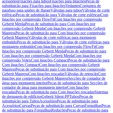
acessórios
Fixações para tubos
Fixações para ligações
Peças de
substituição para Fixações para ligações
Vedantes
Conjuntos de
parafuso para uniões de flange
Válvulas para tubos
Válvulas de corte
esféricas
Peças de substituição para Válvulas de corte esféricas
Com
ligações por compressão FlowFit
Com ligações por compressão
Geberit Mepla
Peças de substituição para Com ligações por
compressão Geberit Mepla
Com ligações por compressão Geberit
Mapress
Peças de substituição para Com ligações por compressão
Geberit Mapress
Válvulas de corte esféricas para montagem
embutido
Peças de substituição para Válvulas de corte esféricas para
montagem embutido
Com ligações por compressão FlowFit
Com
ligações por compressão Geberit Mepla
Peças de substituição para
Com ligações por compressão Geberit Mepla
Com ligações por
compressão Volex
Com ligações Compact
Peças de substituição para
Com ligações Compact
Com ligações por compressão Geberit
Mapress
Peças de substituição para Com ligações por compressão
Geberit Mapress
Com ligações roscadas
Válvulas de retenção
Com
ligações por compressão Geberit Mapress
Secções de contador de
água para montagem interior
Peças de substituição para Secções de
contador de água para montagem interior
Com ligações
roscadas
Peças de substituição para Com ligações roscadas
Sistemas
de drenagem de edifícios
Geberit Silent-PP
Tubos
Peças de
substituição para Tubos
Acessórios
Peças de substituição para
Acessórios
Curvas
Peças de substituição para Curvas
Forquilhas
Peças
de substituição para Forquilhas
Reduções
Peças de substituição para