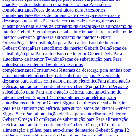
chão
Peças de substituição para Bidés ao chão
Acessórios
complementares
Peças de substituição para Acessórios
complementares
Placas de comando de descarga e sistemas de
descarga para sanitas
Placas de comando de descarga
Peças de
substituição para Placas de comando de descarga
Para autoclismo de
interior Geberit Sigma
Peças de substituição para Para autoclismo de
interior Geberit Sigma
Para autoclismo de interior Geberit
Omega
Peças de substituição para Para autoclismo de interior
Geberit Omega
Para autoclismo de interior Geberit Delta
Peças de
substituição para Para autoclismo de interior Geberit Delta
Para
autoclismo de interior Twinline
Peças de substituição para Para
autoclismo de interior Twinline
Acessórios
complementares
Consumíveis
Sistemas de descarga para sanitas com
acionamento eletrónico
Peças de substituição para Sistemas de
descarga para sanitas com acionamento eletrónico
Para alimentação
elétrica, para autoclismo de interior Geberit Sigma 12 cm
Peças de
substituição para Para alimentação elétrica, para autoclismo de
interior Geberit Sigma 12 cm
Para alimentação elétrica, para
autoclismos de interior Geberit Sigma 8 cm
Peças de substituição
para Para alimentação elétrica, para autoclismos de interior Geberit
Sigma 8 cm
Para alimentação elétrica, para autoclismo de interior
Geberit Omega 12 cm
Peças de substituição para Para alimentação
elétrica, para autoclismo de interior Geberit Omega 12 cm
Para
alimentação a pilhas, para autoclismo de interior Geberit Sigma 12
cm
Peças de substituição para Para alimentação a pilhas, para