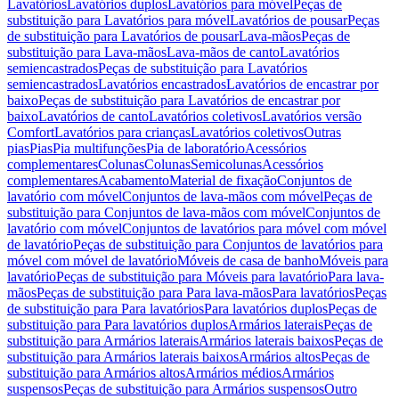
Lavatórios
Lavatórios duplos
Lavatórios para móvel
Peças de
substituição para Lavatórios para móvel
Lavatórios de pousar
Peças
de substituição para Lavatórios de pousar
Lava-mãos
Peças de
substituição para Lava-mãos
Lava-mãos de canto
Lavatórios
semiencastrados
Peças de substituição para Lavatórios
semiencastrados
Lavatórios encastrados
Lavatórios de encastrar por
baixo
Peças de substituição para Lavatórios de encastrar por
baixo
Lavatórios de canto
Lavatórios coletivos
Lavatórios versão
Comfort
Lavatórios para crianças
Lavatórios coletivos
Outras
pias
Pias
Pia multifunções
Pia de laboratório
Acessórios
complementares
Colunas
Colunas
Semicolunas
Acessórios
complementares
Acabamento
Material de fixação
Conjuntos de
lavatório com móvel
Conjuntos de lava-mãos com móvel
Peças de
substituição para Conjuntos de lava-mãos com móvel
Conjuntos de
lavatório com móvel
Conjuntos de lavatórios para móvel com móvel
de lavatório
Peças de substituição para Conjuntos de lavatórios para
móvel com móvel de lavatório
Móveis de casa de banho
Móveis para
lavatório
Peças de substituição para Móveis para lavatório
Para lava-
mãos
Peças de substituição para Para lava-mãos
Para lavatórios
Peças
de substituição para Para lavatórios
Para lavatórios duplos
Peças de
substituição para Para lavatórios duplos
Armários laterais
Peças de
substituição para Armários laterais
Armários laterais baixos
Peças de
substituição para Armários laterais baixos
Armários altos
Peças de
substituição para Armários altos
Armários médios
Armários
suspensos
Peças de substituição para Armários suspensos
Outro