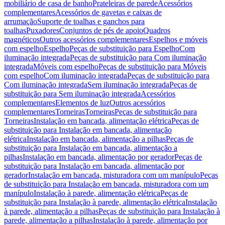
mobiliário de casa de banho
Prateleiras de parede
Acessórios
complementares
Acessórios de gavetas e caixas de
arrumação
Suporte de toalhas e ganchos para
toalhas
Puxadores
Conjuntos de pés de apoio
Quadros
magnéticos
Outros acessórios complementares
Espelhos e móveis
com espelho
Espelho
Peças de substituição para Espelho
Com
iluminação integrada
Peças de substituição para Com iluminação
integrada
Móveis com espelho
Peças de substituição para Móveis
com espelho
Com iluminação integrada
Peças de substituição para
Com iluminação integrada
Sem iluminação integrada
Peças de
substituição para Sem iluminação integrada
Acessórios
complementares
Elementos de luz
Outros acessórios
complementares
Torneiras
Torneiras
Peças de substituição para
Torneiras
Instalação em bancada, alimentação elétrica
Peças de
substituição para Instalação em bancada, alimentação
elétrica
Instalação em bancada, alimentação a pilhas
Peças de
substituição para Instalação em bancada, alimentação a
pilhas
Instalação em bancada, alimentação por gerador
Peças de
substituição para Instalação em bancada, alimentação por
gerador
Instalação em bancada, misturadora com um manípulo
Peças
de substituição para Instalação em bancada, misturadora com um
manípulo
Instalação à parede, alimentação elétrica
Peças de
substituição para Instalação à parede, alimentação elétrica
Instalação
à parede, alimentação a pilhas
Peças de substituição para Instalação à
parede, alimentação a pilhas
Instalação à parede, alimentação por