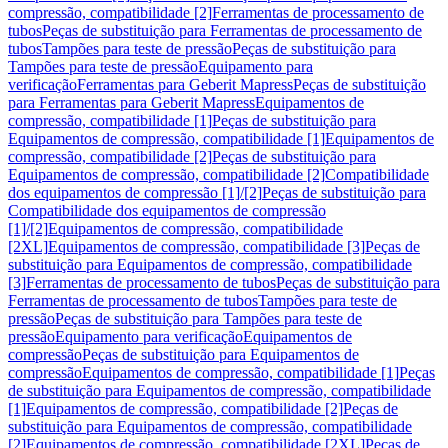
compressão, compatibilidade [2]
Ferramentas de processamento de
tubos
Peças de substituição para Ferramentas de processamento de
tubos
Tampões para teste de pressão
Peças de substituição para
Tampões para teste de pressão
Equipamento para
verificação
Ferramentas para Geberit Mapress
Peças de substituição
para Ferramentas para Geberit Mapress
Equipamentos de
compressão, compatibilidade [1]
Peças de substituição para
Equipamentos de compressão, compatibilidade [1]
Equipamentos de
compressão, compatibilidade [2]
Peças de substituição para
Equipamentos de compressão, compatibilidade [2]
Compatibilidade
dos equipamentos de compressão [1]/[2]
Peças de substituição para
Compatibilidade dos equipamentos de compressão
[1]/[2]
Equipamentos de compressão, compatibilidade
[2XL]
Equipamentos de compressão, compatibilidade [3]
Peças de
substituição para Equipamentos de compressão, compatibilidade
[3]
Ferramentas de processamento de tubos
Peças de substituição para
Ferramentas de processamento de tubos
Tampões para teste de
pressão
Peças de substituição para Tampões para teste de
pressão
Equipamento para verificação
Equipamentos de
compressão
Peças de substituição para Equipamentos de
compressão
Equipamentos de compressão, compatibilidade [1]
Peças
de substituição para Equipamentos de compressão, compatibilidade
[1]
Equipamentos de compressão, compatibilidade [2]
Peças de
substituição para Equipamentos de compressão, compatibilidade
[2]
Equipamentos de compressão, compatibilidade [2XL]
Peças de