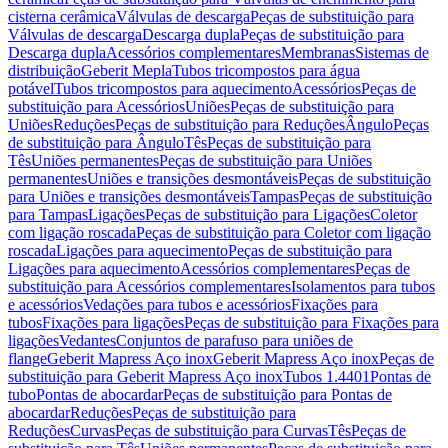
cisterna cerâmica
Válvulas de descarga
Peças de substituição para
Válvulas de descarga
Descarga dupla
Peças de substituição para
Descarga dupla
Acessórios complementares
Membranas
Sistemas de
distribuição
Geberit Mepla
Tubos tricompostos para água
potável
Tubos tricompostos para aquecimento
Acessórios
Peças de
substituição para Acessórios
Uniões
Peças de substituição para
Uniões
Reduções
Peças de substituição para Reduções
Ângulo
Peças
de substituição para Ângulo
Tês
Peças de substituição para
Tês
Uniões permanentes
Peças de substituição para Uniões
permanentes
Uniões e transições desmontáveis
Peças de substituição
para Uniões e transições desmontáveis
Tampas
Peças de substituição
para Tampas
Ligações
Peças de substituição para Ligações
Coletor
com ligação roscada
Peças de substituição para Coletor com ligação
roscada
Ligações para aquecimento
Peças de substituição para
Ligações para aquecimento
Acessórios complementares
Peças de
substituição para Acessórios complementares
Isolamentos para tubos
e acessórios
Vedações para tubos e acessórios
Fixações para
tubos
Fixações para ligações
Peças de substituição para Fixações para
ligações
Vedantes
Conjuntos de parafuso para uniões de
flange
Geberit Mapress Aço inox
Geberit Mapress Aço inox
Peças de
substituição para Geberit Mapress Aço inox
Tubos 1.4401
Pontas de
tubo
Pontas de abocardar
Peças de substituição para Pontas de
abocardar
Reduções
Peças de substituição para
Reduções
Curvas
Peças de substituição para Curvas
Tês
Peças de