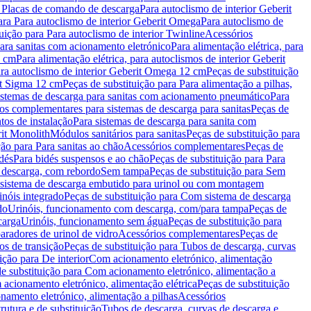
a Placas de comando de descarga
Para autoclismo de interior Geberit
ara Para autoclismo de interior Geberit Omega
Para autoclismo de
uição para Para autoclismo de interior Twinline
Acessórios
para sanitas com acionamento eletrónico
Para alimentação elétrica, para
2 cm
Para alimentação elétrica, para autoclismos de interior Geberit
para autoclismo de interior Geberit Omega 12 cm
Peças de substituição
rit Sigma 12 cm
Peças de substituição para Para alimentação a pilhas,
Sistemas de descarga para sanitas com acionamento pneumático
Para
os complementares para sistemas de descarga para sanitas
Peças de
tos de instalação
Para sistemas de descarga para sanita com
it Monolith
Módulos sanitários para sanitas
Peças de substituição para
ção para Para sanitas ao chão
Acessórios complementares
Peças de
dés
Para bidés suspensos e ao chão
Peças de substituição para Para
 descarga, com rebordo
Sem tampa
Peças de substituição para Sem
 sistema de descarga embutido para urinol ou com montagem
inóis integrado
Peças de substituição para Com sistema de descarga
do
Urinóis, funcionamento com descarga, com/para tampa
Peças de
carga
Urinóis, funcionamento sem água
Peças de substituição para
aradores de urinol de vidro
Acessórios complementares
Peças de
os de transição
Peças de substituição para Tubos de descarga, curvas
ição para De interior
Com acionamento eletrónico, alimentação
e substituição para Com acionamento eletrónico, alimentação a
acionamento eletrónico, alimentação elétrica
Peças de substituição
namento eletrónico, alimentação a pilhas
Acessórios
rutura e de substituição
Tubos de descarga, curvas de descarga e