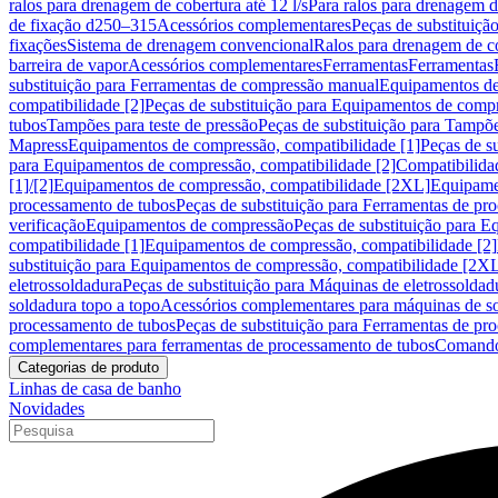
ralos para drenagem de cobertura até 12 l/s
Para ralos para drenagem de
de fixação d250–315
Acessórios complementares
Peças de substituiçã
fixações
Sistema de drenagem convencional
Ralos para drenagem de c
barreira de vapor
Acessórios complementares
Ferramentas
Ferramentas
substituição para Ferramentas de compressão manual
Equipamentos de
compatibilidade [2]
Peças de substituição para Equipamentos de compr
tubos
Tampões para teste de pressão
Peças de substituição para Tampõe
Mapress
Equipamentos de compressão, compatibilidade [1]
Peças de s
para Equipamentos de compressão, compatibilidade [2]
Compatibilida
[1]/[2]
Equipamentos de compressão, compatibilidade [2XL]
Equipamen
processamento de tubos
Peças de substituição para Ferramentas de pr
verificação
Equipamentos de compressão
Peças de substituição para 
compatibilidade [1]
Equipamentos de compressão, compatibilidade [2]
substituição para Equipamentos de compressão, compatibilidade [2X
eletrossoldadura
Peças de substituição para Máquinas de eletrossoldad
soldadura topo a topo
Acessórios complementares para máquinas de so
processamento de tubos
Peças de substituição para Ferramentas de pr
complementares para ferramentas de processamento de tubos
Comando
Categorias de produto
Linhas de casa de banho
Novidades