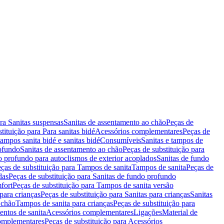
ara Sanitas suspensas
Sanitas de assentamento ao chão
Peças de
tituição para Para sanitas bidé
Acessórios complementares
Peças de
tampos sanita bidé e sanitas bidé
Consumíveis
Sanitas e tampos de
rofundo
Sanitas de assentamento ao chão
Peças de substituição para
o profundo para autoclismos de exterior acoplados
Sanitas de fundo
ças de substituição para Tampos de sanita
Tampos de sanita
Peças de
das
Peças de substituição para Sanitas de fundo profundo
fort
Peças de substituição para Tampos de sanita versão
para crianças
Peças de substituição para Sanitas para crianças
Sanitas
 chão
Tampos de sanita para crianças
Peças de substituição para
entos de sanita
Acessórios complementares
Ligações
Material de
omplementares
Peças de substituição para Acessórios