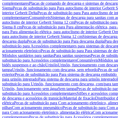
complementares
Placas de comando de descarga e sistemas de descarga
Sigma
Peças de substituição para Para autoclismo de interior Geberit 
interior Geberit Delta
Peças de substituição para Para autoclismo de in
complementares
Consumíveis
Sistemas de descarga para sanitas com a
autoclismo de interior Geberit Sigma 12 cm
Peças de substituição para
Sigma 8 cm
Peças de substituição para Para alimentação elétrica, para
para Para alimentação elétrica, para autoclismo de interior Geberit 
para autoclismo de interior Geberit Sigma 12 cm
Sistemas de descarga
descarga dupla
Peças de substituição para Para descarga dupla
Para de
substituição para Acessórios complementares para sistemas de descarg
acionamento eletrónico
Peças de substituição para Para sistemas de d
Módulos sanitários para sanitas
Para sanitas suspensas
Peças de substit
substituição para Acessórios complementares
Consumíveis
Módulos san
bidés suspensos e ao chão
Urinóis
Urinóis, funcionamento com descar
tampa
Urinóis, funcionamento com descarga, sem rebordo
Peças de su
exterior
Peças de substituição para Para sistema de descarga embutido
para urinóis integrado
Para sistema de descarga para urinóis integrado
substituição para Urinóis, funcionamento com descarga, com/para ta
Urinóis, funcionamento sem água
Sem tampa
Peças de substituição p
substituição para Acessórios complementares
Sifões e acessórios comp
de descarga e acessórios de transição
Material de fixação
Distribuidor 
elétrica
Peças de substituição para Com acionamento eletrónico, alimen
pilhas
Com acionamento pneumático
Peças de substituição para Com 
para Com acionamento eletrónico, alimentação elétrica
Com acionament
complementares
Peças de substituição para Acessórios complementare