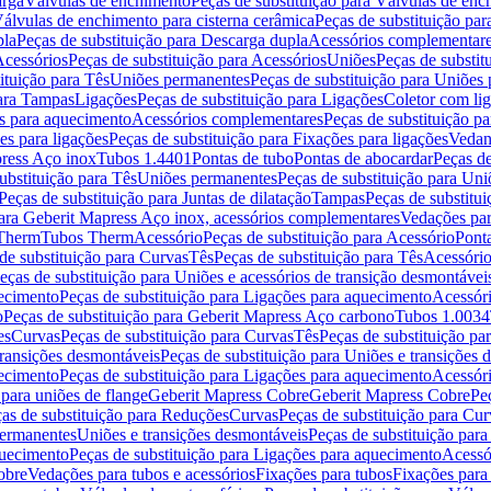
arga
Válvulas de enchimento
Peças de substituição para Válvulas de en
álvulas de enchimento para cisterna cerâmica
Peças de substituição par
pla
Peças de substituição para Descarga dupla
Acessórios complementar
cessórios
Peças de substituição para Acessórios
Uniões
Peças de substit
ituição para Tês
Uniões permanentes
Peças de substituição para Uniões
para Tampas
Ligações
Peças de substituição para Ligações
Coletor com li
es para aquecimento
Acessórios complementares
Peças de substituição p
es para ligações
Peças de substituição para Fixações para ligações
Vedan
press Aço inox
Tubos 1.4401
Pontas de tubo
Pontas de abocardar
Peças de
ubstituição para Tês
Uniões permanentes
Peças de substituição para Un
Peças de substituição para Juntas de dilatação
Tampas
Peças de substitu
para Geberit Mapress Aço inox, acessórios complementares
Vedações par
 Therm
Tubos Therm
Acessório
Peças de substituição para Acessório
Pont
de substituição para Curvas
Tês
Peças de substituição para Tês
Acessório
eças de substituição para Uniões e acessórios de transição desmontávei
ecimento
Peças de substituição para Ligações para aquecimento
Acessór
o
Peças de substituição para Geberit Mapress Aço carbono
Tubos 1.0034
es
Curvas
Peças de substituição para Curvas
Tês
Peças de substituição pa
transições desmontáveis
Peças de substituição para Uniões e transições 
ecimento
Peças de substituição para Ligações para aquecimento
Acessór
para uniões de flange
Geberit Mapress Cobre
Geberit Mapress Cobre
Pe
as de substituição para Reduções
Curvas
Peças de substituição para Cur
permanentes
Uniões e transições desmontáveis
Peças de substituição par
quecimento
Peças de substituição para Ligações para aquecimento
Acessó
obre
Vedações para tubos e acessórios
Fixações para tubos
Fixações para