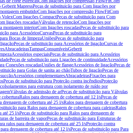
as de corte esféricas
Com ligações por compressão FlowFit
Com
 Geberit Mapress
Peças de substituição para Com ligações por
ra montagem embutido
Com ligações por compressão FlowFit
Com
o Volex
Com ligações Compact
Peças de substituição para Com
m ligações roscadas
Válvulas de retenção
Com ligações por
ra montagem interior
Com ligações roscadas
Peças de substituição para
uição para Acessórios
Curvas
Peças de substituição para
 para Bocas de limpeza
Uniões
Peças de substituição para
 ligação
Peças de substituição para Acessórios de ligação
Curvas de
res
Abraçadeiras
Tampas
Consumíveis
Geberit
limpeza
Acessórios especiais
Peças de substituição para Acessórios
idade
Peças de substituição para Ligações de continuidade
Acessórios
para Conexões roscadas
Uniões de flange
Acessórios de ligação
Peças de
stituição para Golas de sanita ao chão
Tubos de ligação
Peças de
 sucção
Acessórios complementares
Abraçadeiras
Fixações para
os
Peças de substituição para Proteção contra incêndios
Proteção
ico
Isolamentos para estrutura com isolamento de ruído por
enagem
Válvulas de admissão de ar
Peças de substituição para Válvulas
e cobertura
Ralos para drenagem de cobertura até 12 l/s
Peças de
a drenagem de cobertura até 25 l/s
Ralos para drenagem de cobertura
bstituição para Ralos para drenagem de cobertura para caleiras
Ralos
 até 25 l/s
Peças de substituição para Ralos para drenagem de
turas de barreira de vapor
Peças de substituição para Estruturas de
ara ralos para drenagem de cobertura até 25 l/s
Proteção contra
 para drenagem de cobertura até 12 l/s
Peças de substituição para Para