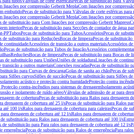
s para tubos
Válvulas de corte esféricas
Peças de substituição para Válvul
om ligações por compressão Geberit Mepla
Com ligações por compressão
gem embutido
Peças de substituição para Válvulas de corte esféricas pa
om ligações por compressão Geberit Mepla
Com ligações por compressã
s de substituição para Com ligações por compressão Geberit Mapress
Co
gem interior
Peças de substituição para Secções de contador de água pa
nt-PP
Tubos
Peças de substituição para Tubos
Acessórios
Peças de substit
s de substituição para Reduções
Bocas de limpeza
Peças de substituição
de continuidade
Acessórios de transição a outros materiais
Acessórios de
ão
Peças de substituição para Tubos de ligação
Acessórios complementa
uilhas
Reduções
Bocas de limpeza
Peças de substituição para Bocas de 
as de substituição para Uniões
Uniões de soldadura
Ligações de continu
 transição a outros materiais
Conexões roscadas
Peças de substituição 
bstituição para Curvas de descarga
Golas de sanita ao chão
Peças de sub
 para Sifões curvos
Sifões de sucção
Peças de substituição para Sifões de
 isolamento acústico e proteção contra humidade
Proteção contra incêndi
a Proteção contra-incêndios para sistemas de drenagem
Isolamento acúst
cussão e isolamento de ruído aéreo
Válvulas de admissão de ar para dr
renagem de cobertura
Peças de substituição para Ralos para drenagem d
ra drenagem de cobertura até 25 l/s
Peças de substituição para Ralos par
 até 100 l/s
Ralos para drenagem de cobertura para caleiras
Peças de su
 para drenagem de cobertura até 12 l/s
Ralos para drenagem de cobertura
 de substituição para Ralos para drenagem de cobertura até 100 l/s
Estru
 de substituição para Para ralos para drenagem de cobertura até 12 l/s
P
de emergência
Peças de substituição para Ralos de emergência
Para ralos