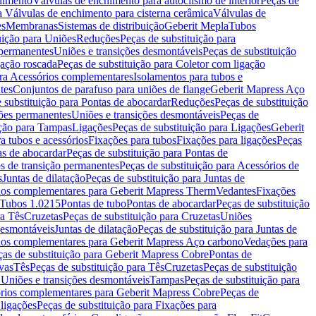
chimento
Válvulas de enchimento para autoclismo de interior
Peças de
a Válvulas de enchimento para cisterna cerâmica
Válvulas de
es
Membranas
Sistemas de distribuição
Geberit Mepla
Tubos
uição para Uniões
Reduções
Peças de substituição para
 permanentes
Uniões e transições desmontáveis
Peças de substituição
gação roscada
Peças de substituição para Coletor com ligação
ara Acessórios complementares
Isolamentos para tubos e
tes
Conjuntos de parafuso para uniões de flange
Geberit Mapress Aço
 substituição para Pontas de abocardar
Reduções
Peças de substituição
iões permanentes
Uniões e transições desmontáveis
Peças de
ição para Tampas
Ligações
Peças de substituição para Ligações
Geberit
a tubos e acessórios
Fixações para tubos
Fixações para ligações
Peças
as de abocardar
Peças de substituição para Pontas de
s de transição permanentes
Peças de substituição para Acessórios de
s
Juntas de dilatação
Peças de substituição para Juntas de
ios complementares para Geberit Mapress Therm
Vedantes
Fixações
Tubos 1.0215
Pontas de tubo
Pontas de abocardar
Peças de substituição
ra Tês
Cruzetas
Peças de substituição para Cruzetas
Uniões
desmontáveis
Juntas de dilatação
Peças de substituição para Juntas de
ios complementares para Geberit Mapress Aço carbono
Vedações para
ças de substituição para Geberit Mapress Cobre
Pontas de
vas
Tês
Peças de substituição para Tês
Cruzetas
Peças de substituição
a Uniões e transições desmontáveis
Tampas
Peças de substituição para
rios complementares para Geberit Mapress Cobre
Peças de
 ligações
Peças de substituição para Fixações para