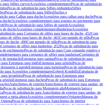
ão para Sifões curvos
Acessórios complementares
Peças de substituição
tidos
Peças de substituição para Sifões embutidos
Sifões
fões
Peças de substituição para Sifões
Duches e
tuição para Calhas para duche
Acessórios para calhas para duche
Peças
ra duche
Acessórios complementares para esgotos no pavimento para
ede
Peças de substituição para Sifões de parede
Acessórios
es de duche
Acessórios complementares
Banheiras
Acessórios
ubstituição para Conjuntos de sifões para bases de duche, d52
Com
untos de sifões para bases de duche, d62
Com tampão de sifão
Peças
ases de duche, d90
Com tampão de sifão
Peças de substituição para
o
Conjuntos de sifões para banheiras, d52
Peças de substituição para
a de enchimento
Peças de substituição para Com comando rotativo e
mplementares para conjuntos de sifões para banheiras
Conjuntos de
s de instalação
Estruturas para sanitas
Peças de substituição para
 para Estruturas para bidés
Estruturas para urinóis
Peças de
m drenagem à parede
Estruturas para torneiras
Peças de substituição para
ição para Acessórios complementares
Geberit Kombifix
Estruturas de
 para lavatórios
Peças de substituição para Estruturas para
a urinóis
Estruturas para duches
Peças de substituição para Estruturas
ixações
Autoclismos de exterior
Autoclismos de exterior para sanitas, de
ta
Peças de substituição para Montagem alta
Montagem baixa e
ica
Peças de substituição para Autoclismos de exterior para sanitas, de
gem a meia-altura
Acessórios complementares
Vedantes
Mangas de
or Omega
Peças de substituição para Autoclismos de interior