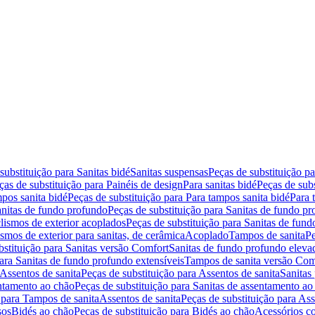
substituição para Sanitas bidé
Sanitas suspensas
Peças de substituição p
ças de substituição para Painéis de design
Para sanitas bidé
Peças de subs
pos sanita bidé
Peças de substituição para Para tampos sanita bidé
Para 
nitas de fundo profundo
Peças de substituição para Sanitas de fundo p
lismos de exterior acoplados
Peças de substituição para Sanitas de fund
smos de exterior para sanitas, de cerâmica
Acoplado
Tampos de sanita
Pe
bstituição para Sanitas versão Comfort
Sanitas de fundo profundo eleva
para Sanitas de fundo profundo extensíveis
Tampos de sanita versão Com
Assentos de sanita
Peças de substituição para Assentos de sanita
Sanitas 
entamento ao chão
Peças de substituição para Sanitas de assentamento ao
 para Tampos de sanita
Assentos de sanita
Peças de substituição para Ass
sos
Bidés ao chão
Peças de substituição para Bidés ao chão
Acessórios c