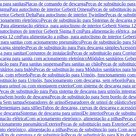
 para sanitas
Placas de comando de descarga
Peças de substituição par
Sigma
Para autoclismo de interior Geberit Omega
Peças de substituição p
terior Geberit Delta
Para autoclismo de interior Twinline
Peças de substit
cionamento eletrónico
Peças de substituição para Sistemas de descarga 
 Para alimentação elétrica, para autoclismo de interior Geberit Sigma 1
 autoclismos de interior Geberit Sigma 8 cm
Para alimentação elétrica, 
Omega 12 cm
Para alimentação a pilhas, para autoclismo de interior Gebe
 para sanitas com acionamento pneumático
Peças de substituição para 
scarga simples
Peças de substituição para Para descarga simples
Acessóri
a para sanitas
Conjuntos de instalação
Peças de substituição para Conjun
escarga para sanita com acionamento eletrónico
Módulos sanitários Geber
uição para Para sanitas suspensas
Para sanitas ao chão
Peças de substitui
itários para bidés
Peças de substituição para Módulos sanitários para bi
ga, com rebordo
Peças de substituição para Urinóis, funcionamento com
bstituição para Urinóis, funcionamento com descarga, sem rebordo
Para
 para urinol ou com montagem exterior
Com sistema de descarga para ur
Peças de substituição para Para sistema de descarga para urinóis integra
mpa
Sem bordo de descarga
Peças de substituição para Sem bordo de des
ara Sem tampa
Separadores de urinol
Separadores de urinol de plástico
Sep
lementares para sifões
Tubos de descarga, curvas de descarga e acessóri
de descarga
Sistemas de descarga para urinol
De interior
Peças de substitu
tação elétrica
Com acionamento eletrónico, alimentação a pilhas
Peças d
acionamento pneumático
Exterior
Peças de substituição para Exterior
Com 
o eletrónico, alimentação a pilhas
Peças de substituição para Com acio
s
Kits de estrutura e de substituição
Peças de substituição para Kits de est