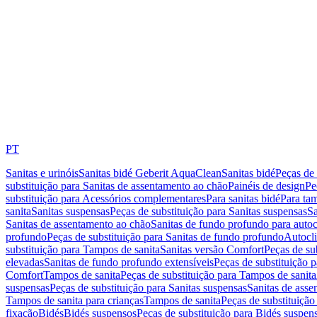
PT
Sanitas e urinóis
Sanitas bidé Geberit AquaClean
Sanitas bidé
Peças de 
substituição para Sanitas de assentamento ao chão
Painéis de design
Pe
substituição para Acessórios complementares
Para sanitas bidé
Para tam
sanita
Sanitas suspensas
Peças de substituição para Sanitas suspensas
Sa
Sanitas de assentamento ao chão
Sanitas de fundo profundo para autoc
profundo
Peças de substituição para Sanitas de fundo profundo
Autocli
substituição para Tampos de sanita
Sanitas versão Comfort
Peças de su
elevadas
Sanitas de fundo profundo extensíveis
Peças de substituição 
Comfort
Tampos de sanita
Peças de substituição para Tampos de sanita
suspensas
Peças de substituição para Sanitas suspensas
Sanitas de ass
Tampos de sanita para crianças
Tampos de sanita
Peças de substituição
fixação
Bidés
Bidés suspensos
Peças de substituição para Bidés suspen