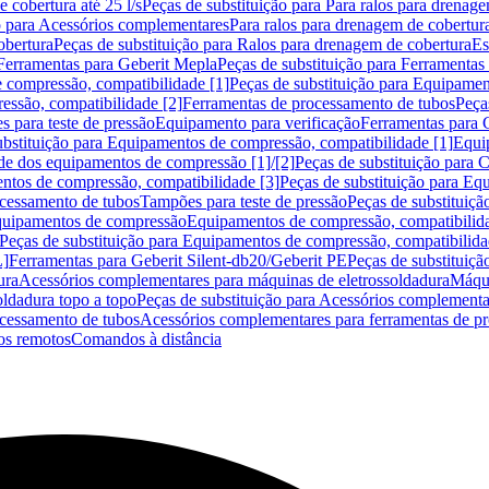
 cobertura até 25 l/s
Peças de substituição para Para ralos para drenage
o para Acessórios complementares
Para ralos para drenagem de cobertur
obertura
Peças de substituição para Ralos para drenagem de cobertura
Es
Ferramentas para Geberit Mepla
Peças de substituição para Ferramentas
 compressão, compatibilidade [1]
Peças de substituição para Equipamen
essão, compatibilidade [2]
Ferramentas de processamento de tubos
Peça
s para teste de pressão
Equipamento para verificação
Ferramentas para 
ubstituição para Equipamentos de compressão, compatibilidade [1]
Equi
de dos equipamentos de compressão [1]/[2]
Peças de substituição para
tos de compressão, compatibilidade [3]
Peças de substituição para Eq
ocessamento de tubos
Tampões para teste de pressão
Peças de substituiçã
Equipamentos de compressão
Equipamentos de compressão, compatibilida
Peças de substituição para Equipamentos de compressão, compatibilida
L]
Ferramentas para Geberit Silent-db20/Geberit PE
Peças de substituiçã
ura
Acessórios complementares para máquinas de eletrossoldadura
Máqui
ldadura topo a topo
Peças de substituição para Acessórios complementa
ocessamento de tubos
Acessórios complementares para ferramentas de p
s remotos
Comandos à distância