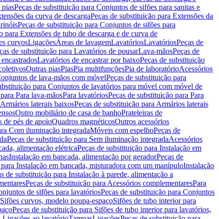
 pias
Peças de substituição para Conjuntos de sifões para sanitas e
tensões da curva de descarga
Peças de substituição para Extensões da
rinóis
Peças de substituição para Conjuntos de sifões para
ão para Extensões de tubo de descarga e de curva de
ões curvos
Ligações
Áreas de lavagem
Lavatórios
Lavatórios
Peças de
ças de substituição para Lavatórios de pousar
Lava-mãos
Peças de
 encastrados
Lavatórios de encastrar por baixo
Peças de substituição
coletivos
Outras pias
Pias
Pia multifunções
Pia de laboratório
Acessórios
onjuntos de lava-mãos com móvel
Peças de substituição para
ubstituição para Conjuntos de lavatórios para móvel com móvel de
 para Para lava-mãos
Para lavatórios
Peças de substituição para Para
Armários laterais baixos
Peças de substituição para Armários laterais
ensos
Outro mobiliário de casa de banho
Prateleiras de
 de pés de apoio
Quadros magnéticos
Outros acessórios
para Com iluminação integrada
Móveis com espelho
Peças de
ada
Peças de substituição para Sem iluminação integrada
Acessórios
ada, alimentação elétrica
Peças de substituição para Instalação em
has
Instalação em bancada, alimentação por gerador
Peças de
o para Instalação em bancada, misturadora com um manípulo
Instalação
s de substituição para Instalação à parede, alimentação a
mentares
Peças de substituição para Acessórios complementares
Para
njuntos de sifões para lavatórios
Peças de substituição para Conjuntos
a Sifões curvos, modelo poupa-espaço
Sifões de tubo interior para
paço
Peças de substituição para Sifões de tubo interior para lavatórios,
a Ligações ao lavatório
Tampas
Ligações
Peças de substituição para