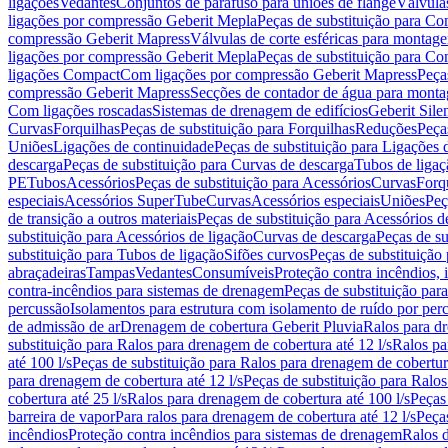
ligações
Vedantes
Conjuntos de parafuso para uniões de flange
Válvula
ligações por compressão Geberit Mepla
Peças de substituição para C
compressão Geberit Mapress
Válvulas de corte esféricas para monta
ligações por compressão Geberit Mepla
Peças de substituição para C
ligações Compact
Com ligações por compressão Geberit Mapress
Peça
compressão Geberit Mapress
Secções de contador de água para monta
Com ligações roscadas
Sistemas de drenagem de edifícios
Geberit Sile
Curvas
Forquilhas
Peças de substituição para Forquilhas
Reduções
Peça
Uniões
Ligações de continuidade
Peças de substituição para Ligações 
descarga
Peças de substituição para Curvas de descarga
Tubos de ligaç
PE
Tubos
Acessórios
Peças de substituição para Acessórios
Curvas
Forq
especiais
Acessórios SuperTube
Curvas
Acessórios especiais
Uniões
Peç
de transição a outros materiais
Peças de substituição para Acessórios de
substituição para Acessórios de ligação
Curvas de descarga
Peças de su
substituição para Tubos de ligação
Sifões curvos
Peças de substituição
abraçadeiras
Tampas
Vedantes
Consumíveis
Proteção contra incêndios,
contra-incêndios para sistemas de drenagem
Peças de substituição par
percussão
Isolamentos para estrutura com isolamento de ruído por per
de admissão de ar
Drenagem de cobertura Geberit Pluvia
Ralos para d
substituição para Ralos para drenagem de cobertura até 12 l/s
Ralos pa
até 100 l/s
Peças de substituição para Ralos para drenagem de cobertura
para drenagem de cobertura até 12 l/s
Peças de substituição para Ralos
cobertura até 25 l/s
Ralos para drenagem de cobertura até 100 l/s
Peças
barreira de vapor
Para ralos para drenagem de cobertura até 12 l/s
Peças
incêndios
Proteção contra incêndios para sistemas de drenagem
Ralos 