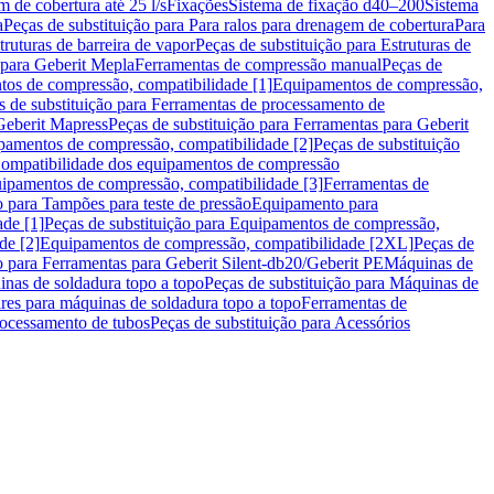
m de cobertura até 25 l/s
Fixações
Sistema de fixação d40–200
Sistema
a
Peças de substituição para Para ralos para drenagem de cobertura
Para
truturas de barreira de vapor
Peças de substituição para Estruturas de
 para Geberit Mepla
Ferramentas de compressão manual
Peças de
tos de compressão, compatibilidade [1]
Equipamentos de compressão,
s de substituição para Ferramentas de processamento de
Geberit Mapress
Peças de substituição para Ferramentas para Geberit
pamentos de compressão, compatibilidade [2]
Peças de substituição
 Compatibilidade dos equipamentos de compressão
uipamentos de compressão, compatibilidade [3]
Ferramentas de
o para Tampões para teste de pressão
Equipamento para
de [1]
Peças de substituição para Equipamentos de compressão,
de [2]
Equipamentos de compressão, compatibilidade [2XL]
Peças de
o para Ferramentas para Geberit Silent-db20/Geberit PE
Máquinas de
nas de soldadura topo a topo
Peças de substituição para Máquinas de
res para máquinas de soldadura topo a topo
Ferramentas de
rocessamento de tubos
Peças de substituição para Acessórios