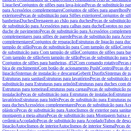
Ligações
Conjuntos de sifões para lava-loiças
Peças de substituição par
para Acessórios complementares
Conjuntos de sifões para aparelhos
Pe
exteriores
Peças de substituição para Sifões exteriores
Conjuntos de sif
banheiras
Duches
Drenagem ao chão para duches
Peças de substituiçã
de substituição para Acessórios para calhas para duche
Esgotos no pav
duche de pavimento
Peças de substituição para Acessórios complemen
complementares para sifões de parede
Peças de substituição para Aces
complementares
Conjuntos de reparação
Estruturas de ligação para du
tampão de sifão
Peças de substituição para Com tampão de sifão
Conjun
de substituição para Com tampão de sifão
Conjuntos de sifões para ba
Com tampão de sifão
Sem tampão de sifão
Peças de substituição para
Conjuntos de sifões para banheiras, d52
Com comando rotativo
Peças 
bica de enchimento
Com botão de acionamento PushControl
Peças de 
ligação
Sistemas de instalação e descarga
Geberit Duofix
Sistemas de p
Estruturas para sanitas
Estruturas para lavatórios
Peças de substituição 
substituição para Estruturas para urinóis
Estruturas para duches com d
Estruturas para torneiras
Estruturas para cargas
Peças de substituição pa
instalação
Peças de substituição para Estruturas de instalação
Estruturas
lavatórios
Estruturas para bidés
Peças de substituição para Estruturas p
para duches
Acessórios complementares
Peças de substituição para A
plástico
Peças de substituição para Autoclismos de exterior para sanitas
montagem a meia-altura
Peças de substituição para Montagem baixa e
cerâmica
Acoplado
Peças de substituição para Acoplado
Tubos de desca
ligação
Autoclismos de interior
Autoclismos de interior Sigma
Peças de