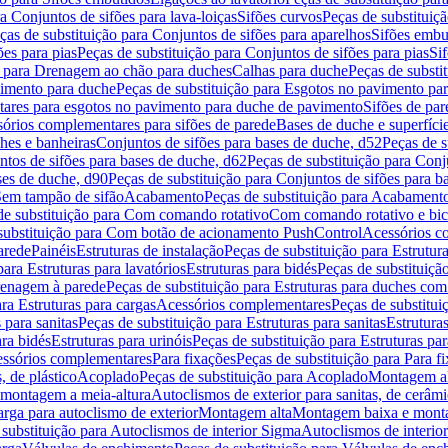
a Conjuntos de sifões para lava-loiças
Sifões curvos
Peças de substituiç
ças de substituição para Conjuntos de sifões para aparelhos
Sifões embu
ões para pias
Peças de substituição para Conjuntos de sifões para pias
Si
o para Drenagem ao chão para duches
Calhas para duche
Peças de substi
imento para duche
Peças de substituição para Esgotos no pavimento pa
tares para esgotos no pavimento para duche de pavimento
Sifões de par
sórios complementares para sifões de parede
Bases de duche e superfíci
ches e banheiras
Conjuntos de sifões para bases de duche, d52
Peças de s
tos de sifões para bases de duche, d62
Peças de substituição para Conj
ses de duche, d90
Peças de substituição para Conjuntos de sifões para b
 Sem tampão de sifão
Acabamento
Peças de substituição para Acabament
de substituição para Com comando rotativo
Com comando rotativo e bic
substituição para Com botão de acionamento PushControl
Acessórios co
arede
Painéis
Estruturas de instalação
Peças de substituição para Estrutura
para Estruturas para lavatórios
Estruturas para bidés
Peças de substituição
renagem à parede
Peças de substituição para Estruturas para duches co
ra Estruturas para cargas
Acessórios complementares
Peças de substitu
 para sanitas
Peças de substituição para Estruturas para sanitas
Estruturas
ara bidés
Estruturas para urinóis
Peças de substituição para Estruturas par
cessórios complementares
Para fixações
Peças de substituição para Para f
, de plástico
Acoplado
Peças de substituição para Acoplado
Montagem al
 montagem a meia-altura
Autoclismos de exterior para sanitas, de cerâm
rga para autoclismo de exterior
Montagem alta
Montagem baixa e monta
 substituição para Autoclismos de interior Sigma
Autoclismos de interi