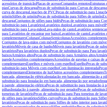
acessórios de transição
Placas de acesso
Comandos remotos
Estruturas 
pias
Curvas de descarga
Peças de substituição para Curvas de descarga
curva de descarga
Ligações de PVC
Peças de substituição para Ligaç
urinóis
Sifões de urinóis
Peças de substituição para Sifões de urinóis
Ex
descarga
Conjuntos de sifões para bidés
Peças de substituição para Con
substituição para Lavatórios
Lavatórios duplos
Lavatórios para móvel
P
substituição para Lava-mãos
Lava-mãos de canto
Lavatórios semiencas
para Lavatórios de encastrar por baixo
Lavatórios de canto
Lavatórios 
complementares
Colunas
Colunas
Semicolunas
Acessórios complementa
Conjuntos de lava-mãos com móvel
Conjuntos de lavatório com móve
lavatório
Móveis de casa de banho
Móveis para lavatório
Peças de subst
lavatórios
Para lavatórios duplos
Peças de substituição para Para lavató
baixos
Armários altos
Peças de substituição para Armários altos
Armári
parede
Acessórios complementares
Acessórios de gavetas e caixas de 
complementares
Espelhos e móveis com espelho
Espelho
Peças de subs
substituição para Móveis com espelho
Com iluminação integrada
Peças
complementares
Elementos de luz
Outros acessórios complementares
T
bancada, alimentação elétrica
Instalação em bancada, alimentação a pi
substituição para Instalação em bancada, alimentação por gerador
Inst
à parede, alimentação elétrica
Peças de substituição para Instalação à p
pilhas
Instalação à parede, alimentação por gerador
Peças de substituiç
torneiras de lavatório
Peças de substituição para Para torneiras de lavat
de sifões para lavatórios
Sifões curvos
Peças de substituição para Sifõe
lavatórios
Peças de substituição para Sifões de tubo interior para lavató
modelo economizador de espaço
Sifões embutidos
Peças de substituiç