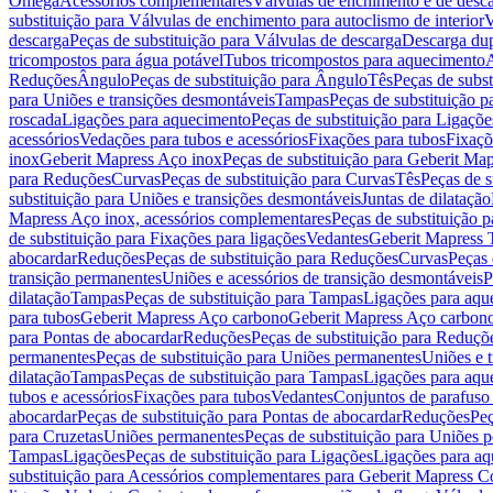
Omega
Acessórios complementares
Válvulas de enchimento e de desc
substituição para Válvulas de enchimento para autoclismo de interior
V
descarga
Peças de substituição para Válvulas de descarga
Descarga du
tricompostos para água potável
Tubos tricompostos para aquecimento
A
Reduções
Ângulo
Peças de substituição para Ângulo
Tês
Peças de subst
para Uniões e transições desmontáveis
Tampas
Peças de substituição 
roscada
Ligações para aquecimento
Peças de substituição para Ligaçõ
acessórios
Vedações para tubos e acessórios
Fixações para tubos
Fixaçõ
inox
Geberit Mapress Aço inox
Peças de substituição para Geberit Ma
para Reduções
Curvas
Peças de substituição para Curvas
Tês
Peças de s
substituição para Uniões e transições desmontáveis
Juntas de dilatação
Mapress Aço inox, acessórios complementares
Peças de substituição 
de substituição para Fixações para ligações
Vedantes
Geberit Mapress
abocardar
Reduções
Peças de substituição para Reduções
Curvas
Peças 
transição permanentes
Uniões e acessórios de transição desmontáveis
P
dilatação
Tampas
Peças de substituição para Tampas
Ligações para aqu
para tubos
Geberit Mapress Aço carbono
Geberit Mapress Aço carbon
para Pontas de abocardar
Reduções
Peças de substituição para Reduçõ
permanentes
Peças de substituição para Uniões permanentes
Uniões e 
dilatação
Tampas
Peças de substituição para Tampas
Ligações para aqu
tubos e acessórios
Fixações para tubos
Vedantes
Conjuntos de parafuso 
abocardar
Peças de substituição para Pontas de abocardar
Reduções
Peç
para Cruzetas
Uniões permanentes
Peças de substituição para Uniões 
Tampas
Ligações
Peças de substituição para Ligações
Ligações para a
substituição para Acessórios complementares para Geberit Mapress C