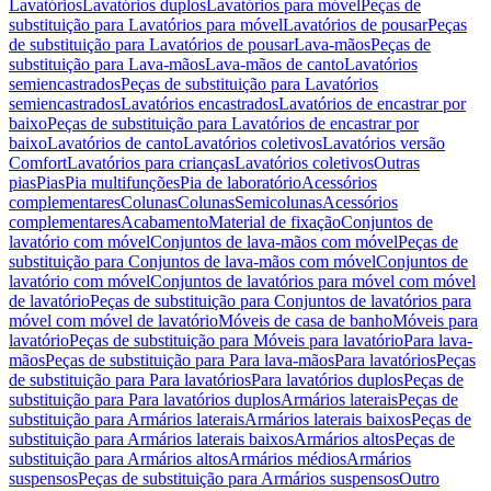
Lavatórios
Lavatórios duplos
Lavatórios para móvel
Peças de
substituição para Lavatórios para móvel
Lavatórios de pousar
Peças
de substituição para Lavatórios de pousar
Lava-mãos
Peças de
substituição para Lava-mãos
Lava-mãos de canto
Lavatórios
semiencastrados
Peças de substituição para Lavatórios
semiencastrados
Lavatórios encastrados
Lavatórios de encastrar por
baixo
Peças de substituição para Lavatórios de encastrar por
baixo
Lavatórios de canto
Lavatórios coletivos
Lavatórios versão
Comfort
Lavatórios para crianças
Lavatórios coletivos
Outras
pias
Pias
Pia multifunções
Pia de laboratório
Acessórios
complementares
Colunas
Colunas
Semicolunas
Acessórios
complementares
Acabamento
Material de fixação
Conjuntos de
lavatório com móvel
Conjuntos de lava-mãos com móvel
Peças de
substituição para Conjuntos de lava-mãos com móvel
Conjuntos de
lavatório com móvel
Conjuntos de lavatórios para móvel com móvel
de lavatório
Peças de substituição para Conjuntos de lavatórios para
móvel com móvel de lavatório
Móveis de casa de banho
Móveis para
lavatório
Peças de substituição para Móveis para lavatório
Para lava-
mãos
Peças de substituição para Para lava-mãos
Para lavatórios
Peças
de substituição para Para lavatórios
Para lavatórios duplos
Peças de
substituição para Para lavatórios duplos
Armários laterais
Peças de
substituição para Armários laterais
Armários laterais baixos
Peças de
substituição para Armários laterais baixos
Armários altos
Peças de
substituição para Armários altos
Armários médios
Armários
suspensos
Peças de substituição para Armários suspensos
Outro