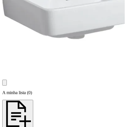
A minha lista
(
0
)