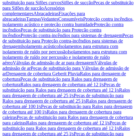
substituição para Sifões curvos
Sifões de sucção
Peças de substituição
para Sifões de sucção
Acessórios
complementares
Abraçadeiras
Fixações para
abraçadeiras
Tampas
Vedantes
Consumíveis
Proteção contra incêndios,
isolamento acústico e proteção contra humidade
Proteção contra
incêndios
Peças de substituição para Proteção contra
incêndios
Proteção contra-incêndios para sistemas de drenagem
Peças
de substituição para Proteção contra-incêndios para sistemas de
drenagem
Isolamento acústico
Isolamentos para estrutura com
isolamento de ruído por percussão
Isolamentos para estrutura com
isolamento de ruído por percussão e isolamento de ruído
aéreo
Válvulas de admissão de ar para drenagem
Válvulas de
admissão de ar
Peças de substituição para Válvulas de admissão de
ar
Drenagem de cobertura Geberit Pluvia
Ralos para drenagem de
cobertura
Peças de substituição para Ralos para drenagem de
cobertura
Ralos para drenagem de cobertura até 12 l/s
Peças de
substituição para Ralos para drenagem de cobertura até 12 l/s
Ralos
para drenagem de cobertura até 25 l/s
Peças de substituição para
Ralos para drenagem de cobertura até 25 l/s
Ralos para drenagem de
cobertura até 100 l/s
Peças de substituição para Ralos para drenagem
de cobertura até 100 l/s
Ralos para drenagem de cobertura para
caleiras
Peças de substituição para Ralos para drenagem de cobertura
para caleiras
Ralos para drenagem de cobertura até 12 l/s
Peças de
substituição para Ralos para drenagem de cobertura até 12 l/s
Ralos
para drenagem de cobertura até 25 l/s
Peças de substituição para