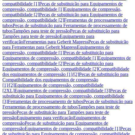
compatibilidade [1]
Peças de substituição para Equipamentos de
compressão, compatibilidade [1]
Equipamentos de compressão,
compatibilidade [2]
Peças de substituição para Equipamentos de
compressão, compatibilidade [2]
Ferramentas de processamento de
tubos
Peças de substituição para Ferramentas de processamento de
tubos
Tampões para teste de pressão
Peças de substituição para
Tampões para teste de pressão
Equipamento para
verificação
Ferramentas para Geberit Mapress
Peças de substituição
para Ferramentas para Geberit Mapress
Equipamentos de
compressão, compatibilidade [1]
Peças de substituição para
Equipamentos de compressão, compatibilidade [1]
Equipamentos de
compressão, compatibilidade [2]
Peças de substituição para
Equipamentos de compressão, compatibilidade [2]
Compatibilidade
dos equipamentos de compressão [1]/[2]
Peças de substituição para
Compatibilidade dos equipamentos de compressão
[1]/[2]
Equipamentos de compressão, compatibilidade
[2XL]
Equipamentos de compressão, compatibilidade [3]
Peças de
substituição para Equipamentos de compressão, compatibilidade
[3]
Ferramentas de processamento de tubos
Peças de substituição para
Ferramentas de processamento de tubos
Tampões para teste de
pressão
Peças de substituição para Tampões para teste de
pressão
Equipamento para verificação
Equipamentos de
compressão
Peças de substituição para Equipamentos de
compressão
Equipamentos de compressão, compatibilidade [1]
Peças
de substituição para Equipamentos de compressão, compatibilidade