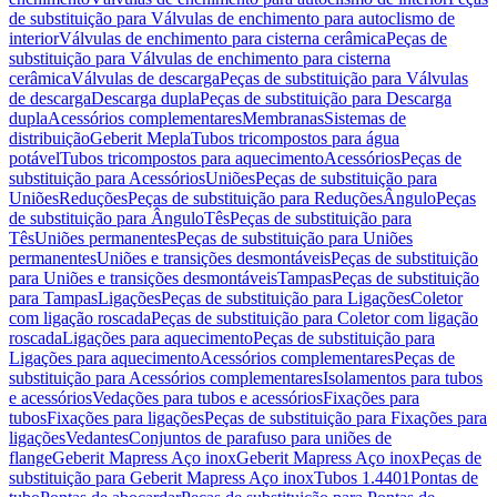
de substituição para Válvulas de enchimento para autoclismo de
interior
Válvulas de enchimento para cisterna cerâmica
Peças de
substituição para Válvulas de enchimento para cisterna
cerâmica
Válvulas de descarga
Peças de substituição para Válvulas
de descarga
Descarga dupla
Peças de substituição para Descarga
dupla
Acessórios complementares
Membranas
Sistemas de
distribuição
Geberit Mepla
Tubos tricompostos para água
potável
Tubos tricompostos para aquecimento
Acessórios
Peças de
substituição para Acessórios
Uniões
Peças de substituição para
Uniões
Reduções
Peças de substituição para Reduções
Ângulo
Peças
de substituição para Ângulo
Tês
Peças de substituição para
Tês
Uniões permanentes
Peças de substituição para Uniões
permanentes
Uniões e transições desmontáveis
Peças de substituição
para Uniões e transições desmontáveis
Tampas
Peças de substituição
para Tampas
Ligações
Peças de substituição para Ligações
Coletor
com ligação roscada
Peças de substituição para Coletor com ligação
roscada
Ligações para aquecimento
Peças de substituição para
Ligações para aquecimento
Acessórios complementares
Peças de
substituição para Acessórios complementares
Isolamentos para tubos
e acessórios
Vedações para tubos e acessórios
Fixações para
tubos
Fixações para ligações
Peças de substituição para Fixações para
ligações
Vedantes
Conjuntos de parafuso para uniões de
flange
Geberit Mapress Aço inox
Geberit Mapress Aço inox
Peças de
substituição para Geberit Mapress Aço inox
Tubos 1.4401
Pontas de