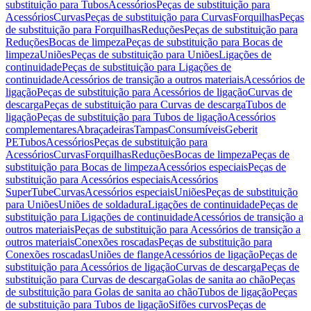
substituição para Tubos
Acessórios
Peças de substituição para
Acessórios
Curvas
Peças de substituição para Curvas
Forquilhas
Peças
de substituição para Forquilhas
Reduções
Peças de substituição para
Reduções
Bocas de limpeza
Peças de substituição para Bocas de
limpeza
Uniões
Peças de substituição para Uniões
Ligações de
continuidade
Peças de substituição para Ligações de
continuidade
Acessórios de transição a outros materiais
Acessórios de
ligação
Peças de substituição para Acessórios de ligação
Curvas de
descarga
Peças de substituição para Curvas de descarga
Tubos de
ligação
Peças de substituição para Tubos de ligação
Acessórios
complementares
Abraçadeiras
Tampas
Consumíveis
Geberit
PE
Tubos
Acessórios
Peças de substituição para
Acessórios
Curvas
Forquilhas
Reduções
Bocas de limpeza
Peças de
substituição para Bocas de limpeza
Acessórios especiais
Peças de
substituição para Acessórios especiais
Acessórios
SuperTube
Curvas
Acessórios especiais
Uniões
Peças de substituição
para Uniões
Uniões de soldadura
Ligações de continuidade
Peças de
substituição para Ligações de continuidade
Acessórios de transição a
outros materiais
Peças de substituição para Acessórios de transição a
outros materiais
Conexões roscadas
Peças de substituição para
Conexões roscadas
Uniões de flange
Acessórios de ligação
Peças de
substituição para Acessórios de ligação
Curvas de descarga
Peças de
substituição para Curvas de descarga
Golas de sanita ao chão
Peças
de substituição para Golas de sanita ao chão
Tubos de ligação
Peças
de substituição para Tubos de ligação
Sifões curvos
Peças de