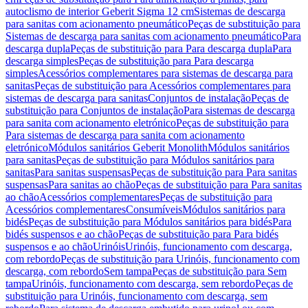
autoclismo de interior Geberit Sigma 12 cm
Sistemas de descarga
para sanitas com acionamento pneumático
Peças de substituição para
Sistemas de descarga para sanitas com acionamento pneumático
Para
descarga dupla
Peças de substituição para Para descarga dupla
Para
descarga simples
Peças de substituição para Para descarga
simples
Acessórios complementares para sistemas de descarga para
sanitas
Peças de substituição para Acessórios complementares para
sistemas de descarga para sanitas
Conjuntos de instalação
Peças de
substituição para Conjuntos de instalação
Para sistemas de descarga
para sanita com acionamento eletrónico
Peças de substituição para
Para sistemas de descarga para sanita com acionamento
eletrónico
Módulos sanitários Geberit Monolith
Módulos sanitários
para sanitas
Peças de substituição para Módulos sanitários para
sanitas
Para sanitas suspensas
Peças de substituição para Para sanitas
suspensas
Para sanitas ao chão
Peças de substituição para Para sanitas
ao chão
Acessórios complementares
Peças de substituição para
Acessórios complementares
Consumíveis
Módulos sanitários para
bidés
Peças de substituição para Módulos sanitários para bidés
Para
bidés suspensos e ao chão
Peças de substituição para Para bidés
suspensos e ao chão
Urinóis
Urinóis, funcionamento com descarga,
com rebordo
Peças de substituição para Urinóis, funcionamento com
descarga, com rebordo
Sem tampa
Peças de substituição para Sem
tampa
Urinóis, funcionamento com descarga, sem rebordo
Peças de
substituição para Urinóis, funcionamento com descarga, sem