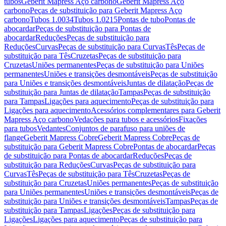
tubos
Geberit Mapress Aço carbono
Geberit Mapress Aço
carbono
Peças de substituição para Geberit Mapress Aço
carbono
Tubos 1.0034
Tubos 1.0215
Pontas de tubo
Pontas de
abocardar
Peças de substituição para Pontas de
abocardar
Reduções
Peças de substituição para
Reduções
Curvas
Peças de substituição para Curvas
Tês
Peças de
substituição para Tês
Cruzetas
Peças de substituição para
Cruzetas
Uniões permanentes
Peças de substituição para Uniões
permanentes
Uniões e transições desmontáveis
Peças de substituição
para Uniões e transições desmontáveis
Juntas de dilatação
Peças de
substituição para Juntas de dilatação
Tampas
Peças de substituição
para Tampas
Ligações para aquecimento
Peças de substituição para
Ligações para aquecimento
Acessórios complementares para Geberit
Mapress Aço carbono
Vedações para tubos e acessórios
Fixações
para tubos
Vedantes
Conjuntos de parafuso para uniões de
flange
Geberit Mapress Cobre
Geberit Mapress Cobre
Peças de
substituição para Geberit Mapress Cobre
Pontas de abocardar
Peças
de substituição para Pontas de abocardar
Reduções
Peças de
substituição para Reduções
Curvas
Peças de substituição para
Curvas
Tês
Peças de substituição para Tês
Cruzetas
Peças de
substituição para Cruzetas
Uniões permanentes
Peças de substituição
para Uniões permanentes
Uniões e transições desmontáveis
Peças de
substituição para Uniões e transições desmontáveis
Tampas
Peças de
substituição para Tampas
Ligações
Peças de substituição para
Ligações
Ligações para aquecimento
Peças de substituição para