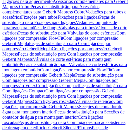
Ligações para aquecimento
Acessórios complementares para Geberit
Mapress Cobre
Peças de substituição para Acessórios
complementares para Geberit Mapress Cobre
Vedações para tubos e
acessórios
Fixações para tubos
Fixações para ligações
Peças de
substituição para Fixações para ligações
Vedantes
Conjuntos de
parafuso para uniões de flange
Válvulas para tubos
Válvulas de corte
esféricas
Peças de substituição para Válvulas de corte esféricas
Com
ligações por compressão FlowFit
Com ligações por compressão
Geberit Mepla
Peças de substituição para Com ligações por
compressão Geberit Mepla
Com ligações por compressão Geberit
Mapress
Peças de substituição para Com ligações por compressão
Geberit Mapress
Válvulas de corte esféricas para montagem
embutido
Peças de substituição para Válvulas de corte esféricas para
montagem embutido
Com ligações por compressão FlowFit
Com
ligações por compressão Geberit Mepla
Peças de substituição para
Com ligações por compressão Geberit Mepla
Com ligações por
compressão Volex
Com ligações Compact
Peças de substituição para
Com ligações Compact
Com ligações por compressão Geberit
Mapress
Peças de substituição para Com ligações por compressão
Geberit Mapress
Com ligações roscadas
Válvulas de retenção
Com
ligações por compressão Geberit Mapress
Secções de contador de
água para montagem interior
Peças de substituição para Secções de
contador de água para montagem interior
Com ligações
roscadas
Peças de substituição para Com ligações roscadas
Sistemas
de drenagem de edifícios
Geberit Silent-PP
Tubos
Peças de