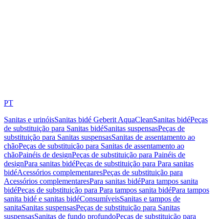
PT
Sanitas e urinóis
Sanitas bidé Geberit AquaClean
Sanitas bidé
Peças
de substituição para Sanitas bidé
Sanitas suspensas
Peças de
substituição para Sanitas suspensas
Sanitas de assentamento ao
chão
Peças de substituição para Sanitas de assentamento ao
chão
Painéis de design
Peças de substituição para Painéis de
design
Para sanitas bidé
Peças de substituição para Para sanitas
bidé
Acessórios complementares
Peças de substituição para
Acessórios complementares
Para sanitas bidé
Para tampos sanita
bidé
Peças de substituição para Para tampos sanita bidé
Para tampos
sanita bidé e sanitas bidé
Consumíveis
Sanitas e tampos de
sanita
Sanitas suspensas
Peças de substituição para Sanitas
suspensas
Sanitas de fundo profundo
Peças de substituição para