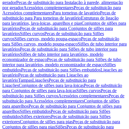
gerador
Peças de substituição para Instalação à parede, alimentação
por gerador
Acessórios complementares
Peças de substituição para
Acessórios complementares
Para torneiras de lavatório
Peças de
substituição para Para torneiras de lavatório
Estruturas de ligação
para lavatórios, lava-loiças, aparelhos e pias
Conjuntos de sifões para
lavatórios
Peças de substituição para Conjuntos de sifões para
lavatórios
Sifões curvos
Peças de substituição para Sifões
curvos
Sifões curvos, modelo poupa-espaço
Peças de substituição
para Sifões curvos, modelo poupa-espaço
Sifões de tubo interior para
lavatórios
Peças de substituição para Sifões de tubo interior para
lavatórios
Sifões de tubo interior para lavatórios, modelo
economizador de espaço
Peças de substituição para Sifões de tubo
interior para lavatórios, modelo economizador de espaço
Sifões
embutidos
Peças de substituição para Sifões embutidos
Ligações ao
lavatório
Peças de substituição para Ligações ao
lavatório
Tampas
Ligações
Peças de substituição para
Ligações
Conjuntos de sifões para lava-loiças
Peças de substituição
para Conjuntos de sifões para lava-loiças
Sifões curvos
Peças de
substituição para Sifões curvos
Acessórios complementares
Peças de
substituição para Acessórios complementares
Conjuntos de sifões
para aparelhos
Peças de substituição para Conjuntos de sifões para
aparelhos
Sifões embutidos
Peças de substituição para Sifões
embutidos
Sifões exteriores
Peças de substituição para Sifões
exteriores
Conjuntos de sifões para pias
Peças de substituição para
Conjuntos de sifões para pias
Sifões
Peças de substituição para