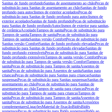
Sanitas de fundo profundo
Sanitas de assentamento ao chão
Peças de
substituição para Sanitas de assentamento ao chão
Sanitas de fundo
profundo para autoclismos de exterior acoplados
Peças de
substituição para Sanitas de fundo profundo para autoclismos de
exterior acoplados
Sanitas de fundo profundo
Peças de substituição
para Sanitas de fundo profundo
Autoclismos de exterior para sanitas,
de cerâmica
Acoplado
Tampos de sanita
Peças de substituição para
Tampos de sanita
Tampos de sanita
Peças de substituição para
Tampos de sanita
Sanitas versão Comfort
Peças de substituição para
Sanitas versão Comfort
Sanitas de fundo profundo elevadas
Peças de
substituição para Sanitas de fundo profundo elevadas
Sanitas de
fundo profundo extensíveis
Peças de substituição para Sanitas de
fundo profundo extensíveis
Tampos de sanita versão Comfort
Peças
de substituição para Tampos de sanita versão Comfort
Tampos de
sanita
Peças de substituição para Tampos de sanita
Assentos de
sanita
Peças de substituição para Assentos de sanita
Sanitas para
crianças
Peças de substituição para Sanitas para crianças
Sanitas
suspensas
Peças de substituição para Sanitas suspensas
Sanitas de
assentamento ao chão
Peças de substituição para Sanitas de
assentamento ao chão
Tampos de sanita para crianças
Peças de
substituição para Tampos de sanita para crianças
Tampos de
sanita
Peças de substituição para Tampos de sanita
Assentos de
sanita
Peças de substituição para Assentos de sanita
Acessórios
complementares
Ligações
Material de fixação
Bidés
Bidés
suspensos
Peças de substituição para Bidés suspensos
Bidés ao