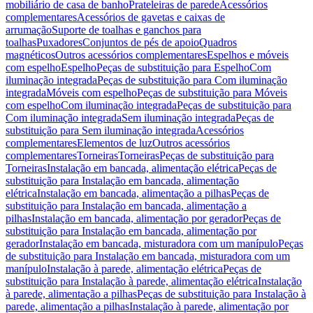
mobiliário de casa de banho
Prateleiras de parede
Acessórios
complementares
Acessórios de gavetas e caixas de
arrumação
Suporte de toalhas e ganchos para
toalhas
Puxadores
Conjuntos de pés de apoio
Quadros
magnéticos
Outros acessórios complementares
Espelhos e móveis
com espelho
Espelho
Peças de substituição para Espelho
Com
iluminação integrada
Peças de substituição para Com iluminação
integrada
Móveis com espelho
Peças de substituição para Móveis
com espelho
Com iluminação integrada
Peças de substituição para
Com iluminação integrada
Sem iluminação integrada
Peças de
substituição para Sem iluminação integrada
Acessórios
complementares
Elementos de luz
Outros acessórios
complementares
Torneiras
Torneiras
Peças de substituição para
Torneiras
Instalação em bancada, alimentação elétrica
Peças de
substituição para Instalação em bancada, alimentação
elétrica
Instalação em bancada, alimentação a pilhas
Peças de
substituição para Instalação em bancada, alimentação a
pilhas
Instalação em bancada, alimentação por gerador
Peças de
substituição para Instalação em bancada, alimentação por
gerador
Instalação em bancada, misturadora com um manípulo
Peças
de substituição para Instalação em bancada, misturadora com um
manípulo
Instalação à parede, alimentação elétrica
Peças de
substituição para Instalação à parede, alimentação elétrica
Instalação
à parede, alimentação a pilhas
Peças de substituição para Instalação à
parede, alimentação a pilhas
Instalação à parede, alimentação por