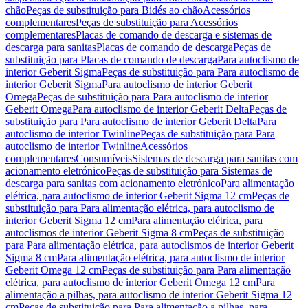
chão
Peças de substituição para Bidés ao chão
Acessórios
complementares
Peças de substituição para Acessórios
complementares
Placas de comando de descarga e sistemas de
descarga para sanitas
Placas de comando de descarga
Peças de
substituição para Placas de comando de descarga
Para autoclismo de
interior Geberit Sigma
Peças de substituição para Para autoclismo de
interior Geberit Sigma
Para autoclismo de interior Geberit
Omega
Peças de substituição para Para autoclismo de interior
Geberit Omega
Para autoclismo de interior Geberit Delta
Peças de
substituição para Para autoclismo de interior Geberit Delta
Para
autoclismo de interior Twinline
Peças de substituição para Para
autoclismo de interior Twinline
Acessórios
complementares
Consumíveis
Sistemas de descarga para sanitas com
acionamento eletrónico
Peças de substituição para Sistemas de
descarga para sanitas com acionamento eletrónico
Para alimentação
elétrica, para autoclismo de interior Geberit Sigma 12 cm
Peças de
substituição para Para alimentação elétrica, para autoclismo de
interior Geberit Sigma 12 cm
Para alimentação elétrica, para
autoclismos de interior Geberit Sigma 8 cm
Peças de substituição
para Para alimentação elétrica, para autoclismos de interior Geberit
Sigma 8 cm
Para alimentação elétrica, para autoclismo de interior
Geberit Omega 12 cm
Peças de substituição para Para alimentação
elétrica, para autoclismo de interior Geberit Omega 12 cm
Para
alimentação a pilhas, para autoclismo de interior Geberit Sigma 12
cm
Peças de substituição para Para alimentação a pilhas, para