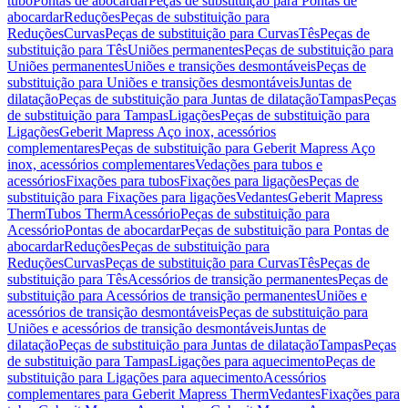
tubo
Pontas de abocardar
Peças de substituição para Pontas de
abocardar
Reduções
Peças de substituição para
Reduções
Curvas
Peças de substituição para Curvas
Tês
Peças de
substituição para Tês
Uniões permanentes
Peças de substituição para
Uniões permanentes
Uniões e transições desmontáveis
Peças de
substituição para Uniões e transições desmontáveis
Juntas de
dilatação
Peças de substituição para Juntas de dilatação
Tampas
Peças
de substituição para Tampas
Ligações
Peças de substituição para
Ligações
Geberit Mapress Aço inox, acessórios
complementares
Peças de substituição para Geberit Mapress Aço
inox, acessórios complementares
Vedações para tubos e
acessórios
Fixações para tubos
Fixações para ligações
Peças de
substituição para Fixações para ligações
Vedantes
Geberit Mapress
Therm
Tubos Therm
Acessório
Peças de substituição para
Acessório
Pontas de abocardar
Peças de substituição para Pontas de
abocardar
Reduções
Peças de substituição para
Reduções
Curvas
Peças de substituição para Curvas
Tês
Peças de
substituição para Tês
Acessórios de transição permanentes
Peças de
substituição para Acessórios de transição permanentes
Uniões e
acessórios de transição desmontáveis
Peças de substituição para
Uniões e acessórios de transição desmontáveis
Juntas de
dilatação
Peças de substituição para Juntas de dilatação
Tampas
Peças
de substituição para Tampas
Ligações para aquecimento
Peças de
substituição para Ligações para aquecimento
Acessórios
complementares para Geberit Mapress Therm
Vedantes
Fixações para