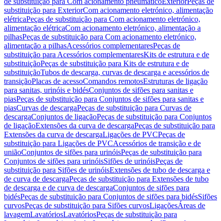
de substituição para Com acionamento pneumático
Exterior
Peças de
substituição para Exterior
Com acionamento eletrónico, alimentação
elétrica
Peças de substituição para Com acionamento eletrónico,
alimentação elétrica
Com acionamento eletrónico, alimentação a
pilhas
Peças de substituição para Com acionamento eletrónico,
alimentação a pilhas
Acessórios complementares
Peças de
substituição para Acessórios complementares
Kits de estrutura e de
substituição
Peças de substituição para Kits de estrutura e de
substituição
Tubos de descarga, curvas de descarga e acessórios de
transição
Placas de acesso
Comandos remotos
Estruturas de ligação
para sanitas, urinóis e bidés
Conjuntos de sifões para sanitas e
pias
Peças de substituição para Conjuntos de sifões para sanitas e
pias
Curvas de descarga
Peças de substituição para Curvas de
descarga
Conjuntos de ligação
Peças de substituição para Conjuntos
de ligação
Extensões da curva de descarga
Peças de substituição para
Extensões da curva de descarga
Ligações de PVC
Peças de
substituição para Ligações de PVC
Acessórios de transição e de
união
Conjuntos de sifões para urinóis
Peças de substituição para
Conjuntos de sifões para urinóis
Sifões de urinóis
Peças de
substituição para Sifões de urinóis
Extensões de tubo de descarga e
de curva de descarga
Peças de substituição para Extensões de tubo
de descarga e de curva de descarga
Conjuntos de sifões para
bidés
Peças de substituição para Conjuntos de sifões para bidés
Sifões
curvos
Peças de substituição para Sifões curvos
Ligações
Áreas de
lavagem
Lavatórios
Lavatórios
Peças de substituição para