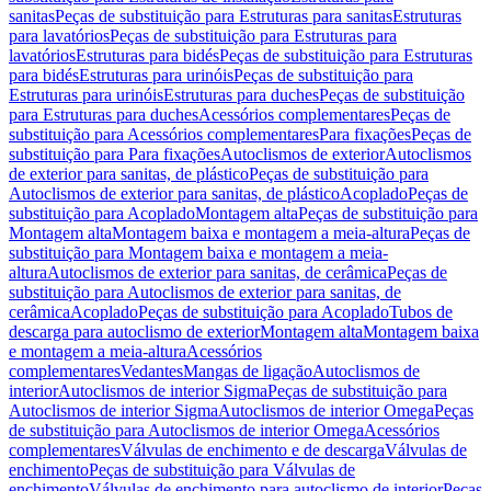
sanitas
Peças de substituição para Estruturas para sanitas
Estruturas
para lavatórios
Peças de substituição para Estruturas para
lavatórios
Estruturas para bidés
Peças de substituição para Estruturas
para bidés
Estruturas para urinóis
Peças de substituição para
Estruturas para urinóis
Estruturas para duches
Peças de substituição
para Estruturas para duches
Acessórios complementares
Peças de
substituição para Acessórios complementares
Para fixações
Peças de
substituição para Para fixações
Autoclismos de exterior
Autoclismos
de exterior para sanitas, de plástico
Peças de substituição para
Autoclismos de exterior para sanitas, de plástico
Acoplado
Peças de
substituição para Acoplado
Montagem alta
Peças de substituição para
Montagem alta
Montagem baixa e montagem a meia-altura
Peças de
substituição para Montagem baixa e montagem a meia-
altura
Autoclismos de exterior para sanitas, de cerâmica
Peças de
substituição para Autoclismos de exterior para sanitas, de
cerâmica
Acoplado
Peças de substituição para Acoplado
Tubos de
descarga para autoclismo de exterior
Montagem alta
Montagem baixa
e montagem a meia-altura
Acessórios
complementares
Vedantes
Mangas de ligação
Autoclismos de
interior
Autoclismos de interior Sigma
Peças de substituição para
Autoclismos de interior Sigma
Autoclismos de interior Omega
Peças
de substituição para Autoclismos de interior Omega
Acessórios
complementares
Válvulas de enchimento e de descarga
Válvulas de
enchimento
Peças de substituição para Válvulas de
enchimento
Válvulas de enchimento para autoclismo de interior
Peças