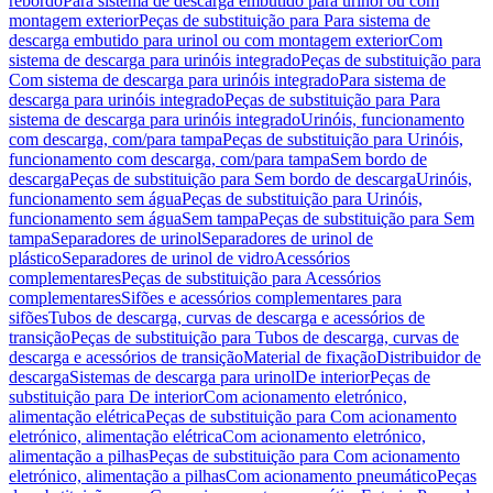
rebordo
Para sistema de descarga embutido para urinol ou com
montagem exterior
Peças de substituição para Para sistema de
descarga embutido para urinol ou com montagem exterior
Com
sistema de descarga para urinóis integrado
Peças de substituição para
Com sistema de descarga para urinóis integrado
Para sistema de
descarga para urinóis integrado
Peças de substituição para Para
sistema de descarga para urinóis integrado
Urinóis, funcionamento
com descarga, com/para tampa
Peças de substituição para Urinóis,
funcionamento com descarga, com/para tampa
Sem bordo de
descarga
Peças de substituição para Sem bordo de descarga
Urinóis,
funcionamento sem água
Peças de substituição para Urinóis,
funcionamento sem água
Sem tampa
Peças de substituição para Sem
tampa
Separadores de urinol
Separadores de urinol de
plástico
Separadores de urinol de vidro
Acessórios
complementares
Peças de substituição para Acessórios
complementares
Sifões e acessórios complementares para
sifões
Tubos de descarga, curvas de descarga e acessórios de
transição
Peças de substituição para Tubos de descarga, curvas de
descarga e acessórios de transição
Material de fixação
Distribuidor de
descarga
Sistemas de descarga para urinol
De interior
Peças de
substituição para De interior
Com acionamento eletrónico,
alimentação elétrica
Peças de substituição para Com acionamento
eletrónico, alimentação elétrica
Com acionamento eletrónico,
alimentação a pilhas
Peças de substituição para Com acionamento
eletrónico, alimentação a pilhas
Com acionamento pneumático
Peças