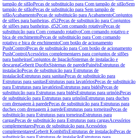
tampão de sifão
Peças de substituição para Com tampão de sifão
Sem
tampão de sifão
Peças de substituição para Sem tampão de
sifão
Acabamento
Peças de substituição para Acabamento
Conjuntos
de sifões para banheiras, d52
Peças de substituição para Conjuntos
de sifões para banheiras, d52
Com comando rotativo
Peças de
substituição para Com comando rotativo
Com comando rotativo e
bica de enchimento
Peças de substituição para Com comando
rotativo e bica de enchimento
Com botão de acionamento
PushControl
Peças de substituição para Com botão de acionamento
PushControl
Acessórios complementares para conjuntos de sifões
para banheiras
Conjuntos de ligação
Sistemas de instalação e
descarga
Geberit Duofix
Sistemas de parede
Painéis
Estruturas de
instalação
Peças de substituição para Estruturas de
instalação
Estruturas para sanitas
Peças de substituição para
Estruturas para sanitas
Estruturas para lavatórios
Peças de substituição
para Estruturas para lavatórios
Estruturas para bidés
Peças de
substituição para Estruturas para bidés
Estruturas para urinóis
Peças
de substituição para Estruturas para urinóis
Estruturas para duches
com drenagem à parede
Peças de substituição para Estruturas para
duches com drenagem à parede
Estruturas para torneiras
Peças de
substituição para Estruturas para torneiras
Estruturas para
cargas
Peças de substituição para Estruturas para cargas
Acessórios
complementares
Peças de substituição para Acessórios
complementares
Geberit Kombifix
Estruturas de instalação
Peças de
substituição para Estruturas de instalação
Estruturas para