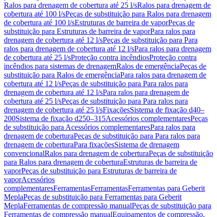
Ralos para drenagem de cobertura até 25 l/s
Ralos para drenagem de
cobertura até 100 l/s
Peças de substituição para Ralos para drenagem
de cobertura até 100 l/s
Estruturas de barreira de vapor
Peças de
substituição para Estruturas de barreira de vapor
Para ralos para
drenagem de cobertura até 12 l/s
Peças de substituição para Para
ralos para drenagem de cobertura até 12 l/s
Para ralos para drenagem
de cobertura até 25 l/s
Proteção contra incêndios
Proteção contra
incêndios para sistemas de drenagem
Ralos de emergência
Peças de
substituição para Ralos de emergência
Para ralos para drenagem de
cobertura até 12 l/s
Peças de substituição para Para ralos para
drenagem de cobertura até 12 l/s
Para ralos para drenagem de
cobertura até 25 l/s
Peças de substituição para Para ralos para
drenagem de cobertura até 25 l/s
Fixações
Sistema de fixação d40–
200
Sistema de fixação d250–315
Acessórios complementares
Peças
de substituição para Acessórios complementares
Para ralos para
drenagem de cobertura
Peças de substituição para Para ralos para
drenagem de cobertura
Para fixações
Sistema de drenagem
convencional
Ralos para drenagem de cobertura
Peças de substituição
para Ralos para drenagem de cobertura
Estruturas de barreira de
vapor
Peças de substituição para Estruturas de barreira de
vapor
Acessórios
complementares
Ferramentas
Ferramentas
Ferramentas para Geberit
Mepla
Peças de substituição para Ferramentas para Geberit
Mepla
Ferramentas de compressão manual
Peças de substituição para
Ferramentas de compressão manual
Equipamentos de compressão,