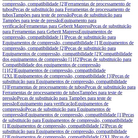
compressão, compatibilidade [2]
Ferramentas de processamento de
tubos
Peças de substituição para Ferramentas de processamento de
tubos
Tampões para teste de pressão
Peças de substituição para
Tampões para teste de pressão
Equipamento para
verificação
Ferramentas para Geberit Mapress
Peças de substituição
para Ferramentas para Geberit Mapress
Equipamentos de
compressão, compatibilidade [1]
Peças de substituição para
Equipamentos de compressão, compatibilidade [1]
Equipamentos de
compressão, compatibilidade [2]
Peças de substituição para
Equipamentos de compressão, compatibilidade [2]
Compatibilidade
dos equipamentos de compressão [1]/[2]
Peças de substituição para
Compatibilidade dos equipamentos de compressão
[1]/[2]
Equipamentos de compressão, compatibilidade
[2XL]
Equipamentos de compressão, compatibilidade [3]
Peças de
substituição para Equipamentos de compressão, compatibilidade
[3]
Ferramentas de processamento de tubos
Peças de substituição para
Ferramentas de processamento de tubos
Tampões para teste de
pressão
Peças de substituição para Tampões para teste de
pressão
Equipamento para verificação
Equipamentos de
compressão
Peças de substituição para Equipamentos de
compressão
Equipamentos de compressão, compatibilidade [1]
Peças
de substituição para Equipamentos de compressão, compatibilidade
[1]
Equipamentos de compressão, compatibilidade [2]
Peças de
substituição para Equipamentos de compressão, compatibilidade
[2]
Equipamentos de compressão, compatibilidade [2XL]
Peças de