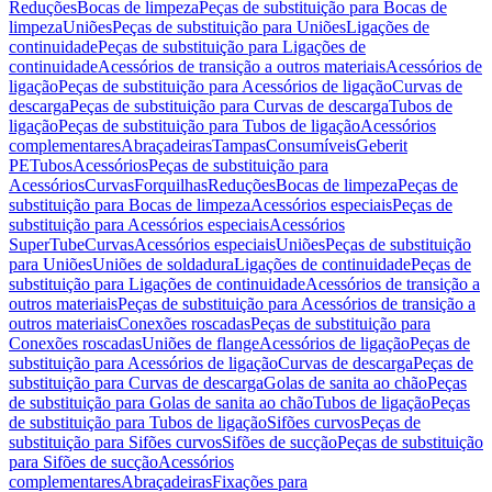
Reduções
Bocas de limpeza
Peças de substituição para Bocas de
limpeza
Uniões
Peças de substituição para Uniões
Ligações de
continuidade
Peças de substituição para Ligações de
continuidade
Acessórios de transição a outros materiais
Acessórios de
ligação
Peças de substituição para Acessórios de ligação
Curvas de
descarga
Peças de substituição para Curvas de descarga
Tubos de
ligação
Peças de substituição para Tubos de ligação
Acessórios
complementares
Abraçadeiras
Tampas
Consumíveis
Geberit
PE
Tubos
Acessórios
Peças de substituição para
Acessórios
Curvas
Forquilhas
Reduções
Bocas de limpeza
Peças de
substituição para Bocas de limpeza
Acessórios especiais
Peças de
substituição para Acessórios especiais
Acessórios
SuperTube
Curvas
Acessórios especiais
Uniões
Peças de substituição
para Uniões
Uniões de soldadura
Ligações de continuidade
Peças de
substituição para Ligações de continuidade
Acessórios de transição a
outros materiais
Peças de substituição para Acessórios de transição a
outros materiais
Conexões roscadas
Peças de substituição para
Conexões roscadas
Uniões de flange
Acessórios de ligação
Peças de
substituição para Acessórios de ligação
Curvas de descarga
Peças de
substituição para Curvas de descarga
Golas de sanita ao chão
Peças
de substituição para Golas de sanita ao chão
Tubos de ligação
Peças
de substituição para Tubos de ligação
Sifões curvos
Peças de
substituição para Sifões curvos
Sifões de sucção
Peças de substituição
para Sifões de sucção
Acessórios
complementares
Abraçadeiras
Fixações para