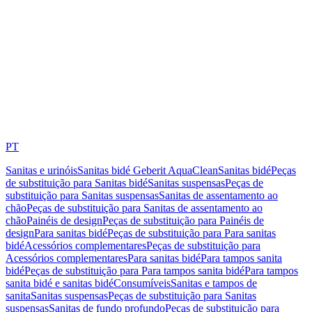
PT
Sanitas e urinóis
Sanitas bidé Geberit AquaClean
Sanitas bidé
Peças
de substituição para Sanitas bidé
Sanitas suspensas
Peças de
substituição para Sanitas suspensas
Sanitas de assentamento ao
chão
Peças de substituição para Sanitas de assentamento ao
chão
Painéis de design
Peças de substituição para Painéis de
design
Para sanitas bidé
Peças de substituição para Para sanitas
bidé
Acessórios complementares
Peças de substituição para
Acessórios complementares
Para sanitas bidé
Para tampos sanita
bidé
Peças de substituição para Para tampos sanita bidé
Para tampos
sanita bidé e sanitas bidé
Consumíveis
Sanitas e tampos de
sanita
Sanitas suspensas
Peças de substituição para Sanitas
suspensas
Sanitas de fundo profundo
Peças de substituição para