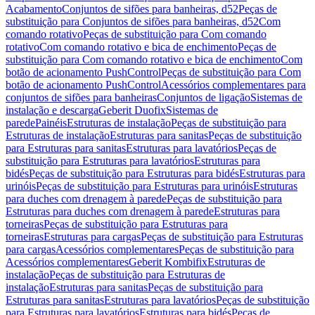
Acabamento
Conjuntos de sifões para banheiras, d52
Peças de
substituição para Conjuntos de sifões para banheiras, d52
Com
comando rotativo
Peças de substituição para Com comando
rotativo
Com comando rotativo e bica de enchimento
Peças de
substituição para Com comando rotativo e bica de enchimento
Com
botão de acionamento PushControl
Peças de substituição para Com
botão de acionamento PushControl
Acessórios complementares para
conjuntos de sifões para banheiras
Conjuntos de ligação
Sistemas de
instalação e descarga
Geberit Duofix
Sistemas de
parede
Painéis
Estruturas de instalação
Peças de substituição para
Estruturas de instalação
Estruturas para sanitas
Peças de substituição
para Estruturas para sanitas
Estruturas para lavatórios
Peças de
substituição para Estruturas para lavatórios
Estruturas para
bidés
Peças de substituição para Estruturas para bidés
Estruturas para
urinóis
Peças de substituição para Estruturas para urinóis
Estruturas
para duches com drenagem à parede
Peças de substituição para
Estruturas para duches com drenagem à parede
Estruturas para
torneiras
Peças de substituição para Estruturas para
torneiras
Estruturas para cargas
Peças de substituição para Estruturas
para cargas
Acessórios complementares
Peças de substituição para
Acessórios complementares
Geberit Kombifix
Estruturas de
instalação
Peças de substituição para Estruturas de
instalação
Estruturas para sanitas
Peças de substituição para
Estruturas para sanitas
Estruturas para lavatórios
Peças de substituição
para Estruturas para lavatórios
Estruturas para bidés
Peças de