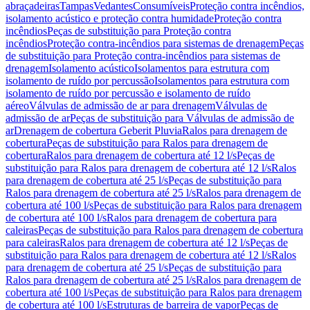
abraçadeiras
Tampas
Vedantes
Consumíveis
Proteção contra incêndios,
isolamento acústico e proteção contra humidade
Proteção contra
incêndios
Peças de substituição para Proteção contra
incêndios
Proteção contra-incêndios para sistemas de drenagem
Peças
de substituição para Proteção contra-incêndios para sistemas de
drenagem
Isolamento acústico
Isolamentos para estrutura com
isolamento de ruído por percussão
Isolamentos para estrutura com
isolamento de ruído por percussão e isolamento de ruído
aéreo
Válvulas de admissão de ar para drenagem
Válvulas de
admissão de ar
Peças de substituição para Válvulas de admissão de
ar
Drenagem de cobertura Geberit Pluvia
Ralos para drenagem de
cobertura
Peças de substituição para Ralos para drenagem de
cobertura
Ralos para drenagem de cobertura até 12 l/s
Peças de
substituição para Ralos para drenagem de cobertura até 12 l/s
Ralos
para drenagem de cobertura até 25 l/s
Peças de substituição para
Ralos para drenagem de cobertura até 25 l/s
Ralos para drenagem de
cobertura até 100 l/s
Peças de substituição para Ralos para drenagem
de cobertura até 100 l/s
Ralos para drenagem de cobertura para
caleiras
Peças de substituição para Ralos para drenagem de cobertura
para caleiras
Ralos para drenagem de cobertura até 12 l/s
Peças de
substituição para Ralos para drenagem de cobertura até 12 l/s
Ralos
para drenagem de cobertura até 25 l/s
Peças de substituição para
Ralos para drenagem de cobertura até 25 l/s
Ralos para drenagem de
cobertura até 100 l/s
Peças de substituição para Ralos para drenagem
de cobertura até 100 l/s
Estruturas de barreira de vapor
Peças de