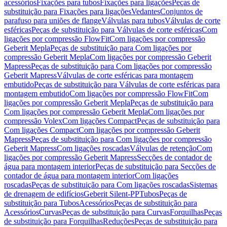
acessórios
Fixações para tubos
Fixações para ligações
Peças de
substituição para Fixações para ligações
Vedantes
Conjuntos de
parafuso para uniões de flange
Válvulas para tubos
Válvulas de corte
esféricas
Peças de substituição para Válvulas de corte esféricas
Com
ligações por compressão FlowFit
Com ligações por compressão
Geberit Mepla
Peças de substituição para Com ligações por
compressão Geberit Mepla
Com ligações por compressão Geberit
Mapress
Peças de substituição para Com ligações por compressão
Geberit Mapress
Válvulas de corte esféricas para montagem
embutido
Peças de substituição para Válvulas de corte esféricas para
montagem embutido
Com ligações por compressão FlowFit
Com
ligações por compressão Geberit Mepla
Peças de substituição para
Com ligações por compressão Geberit Mepla
Com ligações por
compressão Volex
Com ligações Compact
Peças de substituição para
Com ligações Compact
Com ligações por compressão Geberit
Mapress
Peças de substituição para Com ligações por compressão
Geberit Mapress
Com ligações roscadas
Válvulas de retenção
Com
ligações por compressão Geberit Mapress
Secções de contador de
água para montagem interior
Peças de substituição para Secções de
contador de água para montagem interior
Com ligações
roscadas
Peças de substituição para Com ligações roscadas
Sistemas
de drenagem de edifícios
Geberit Silent-PP
Tubos
Peças de
substituição para Tubos
Acessórios
Peças de substituição para
Acessórios
Curvas
Peças de substituição para Curvas
Forquilhas
Peças
de substituição para Forquilhas
Reduções
Peças de substituição para