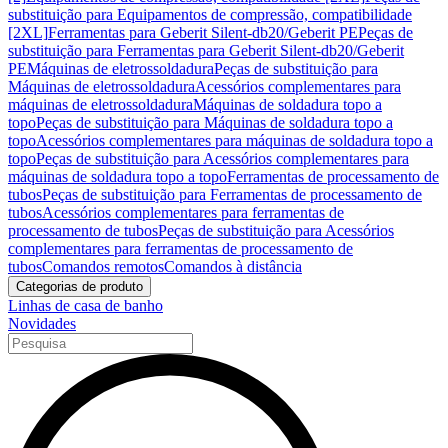
substituição para Equipamentos de compressão, compatibilidade
[2XL]
Ferramentas para Geberit Silent-db20/Geberit PE
Peças de
substituição para Ferramentas para Geberit Silent-db20/Geberit
PE
Máquinas de eletrossoldadura
Peças de substituição para
Máquinas de eletrossoldadura
Acessórios complementares para
máquinas de eletrossoldadura
Máquinas de soldadura topo a
topo
Peças de substituição para Máquinas de soldadura topo a
topo
Acessórios complementares para máquinas de soldadura topo a
topo
Peças de substituição para Acessórios complementares para
máquinas de soldadura topo a topo
Ferramentas de processamento de
tubos
Peças de substituição para Ferramentas de processamento de
tubos
Acessórios complementares para ferramentas de
processamento de tubos
Peças de substituição para Acessórios
complementares para ferramentas de processamento de
tubos
Comandos remotos
Comandos à distância
Categorias de produto
Linhas de casa de banho
Novidades