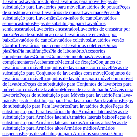
Lavatórios
Lavatórios duplos
Lavatórios para móvel
Peças de
substituição para Lavatórios para móvel
Lavatórios de pousar
Peças
de substituição para Lavatórios de pousar
Lava-mãos
Peças de
substituição para Lava-mãos
Lava-mãos de canto
Lavatórios
semiencastrados
Peças de substituição para Lavatórios
semiencastrados
Lavatórios encastrados
Lavatórios de encastrar por
baixo
Peças de substituição para Lavatórios de encastrar por
baixo
Lavatórios de canto
Lavatórios coletivos
Lavatórios versão
Comfort
Lavatórios para crianças
Lavatórios coletivos
Outras
pias
Pias
Pia multifunções
Pia de laboratório
Acessórios
complementares
Colunas
Colunas
Semicolunas
Acessórios
complementares
Acabamento
Material de fixação
Conjuntos de
lavatório com móvel
Conjuntos de lava-mãos com móvel
Peças de
substituição para Conjuntos de lava-mãos com móvel
Conjuntos de
lavatório com móvel
Conjuntos de lavatórios para móvel com móvel
de lavatório
Peças de substituição para Conjuntos de lavatórios para
móvel com móvel de lavatório
Móveis de casa de banho
Móveis para
lavatório
Peças de substituição para Móveis para lavatório
Para lava-
mãos
Peças de substituição para Para lava-mãos
Para lavatórios
Peças
de substituição para Para lavatórios
Para lavatórios duplos
Peças de
substituição para Para lavatórios duplos
Armários laterais
Peças de
substituição para Armários laterais
Armários laterais baixos
Peças de
substituição para Armários laterais baixos
Armários altos
Peças de
substituição para Armários altos
Armários médios
Armários
suspensos
Peças de substituição para Armários suspensos
Outro