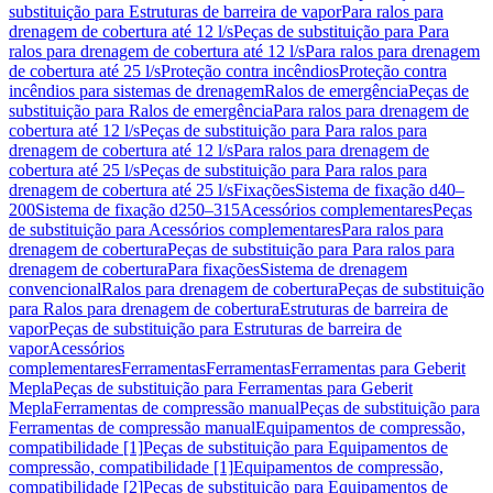
substituição para Estruturas de barreira de vapor
Para ralos para
drenagem de cobertura até 12 l/s
Peças de substituição para Para
ralos para drenagem de cobertura até 12 l/s
Para ralos para drenagem
de cobertura até 25 l/s
Proteção contra incêndios
Proteção contra
incêndios para sistemas de drenagem
Ralos de emergência
Peças de
substituição para Ralos de emergência
Para ralos para drenagem de
cobertura até 12 l/s
Peças de substituição para Para ralos para
drenagem de cobertura até 12 l/s
Para ralos para drenagem de
cobertura até 25 l/s
Peças de substituição para Para ralos para
drenagem de cobertura até 25 l/s
Fixações
Sistema de fixação d40–
200
Sistema de fixação d250–315
Acessórios complementares
Peças
de substituição para Acessórios complementares
Para ralos para
drenagem de cobertura
Peças de substituição para Para ralos para
drenagem de cobertura
Para fixações
Sistema de drenagem
convencional
Ralos para drenagem de cobertura
Peças de substituição
para Ralos para drenagem de cobertura
Estruturas de barreira de
vapor
Peças de substituição para Estruturas de barreira de
vapor
Acessórios
complementares
Ferramentas
Ferramentas
Ferramentas para Geberit
Mepla
Peças de substituição para Ferramentas para Geberit
Mepla
Ferramentas de compressão manual
Peças de substituição para
Ferramentas de compressão manual
Equipamentos de compressão,
compatibilidade [1]
Peças de substituição para Equipamentos de
compressão, compatibilidade [1]
Equipamentos de compressão,
compatibilidade [2]
Peças de substituição para Equipamentos de