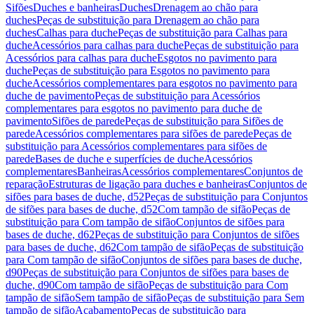
Sifões
Duches e banheiras
Duches
Drenagem ao chão para
duches
Peças de substituição para Drenagem ao chão para
duches
Calhas para duche
Peças de substituição para Calhas para
duche
Acessórios para calhas para duche
Peças de substituição para
Acessórios para calhas para duche
Esgotos no pavimento para
duche
Peças de substituição para Esgotos no pavimento para
duche
Acessórios complementares para esgotos no pavimento para
duche de pavimento
Peças de substituição para Acessórios
complementares para esgotos no pavimento para duche de
pavimento
Sifões de parede
Peças de substituição para Sifões de
parede
Acessórios complementares para sifões de parede
Peças de
substituição para Acessórios complementares para sifões de
parede
Bases de duche e superfícies de duche
Acessórios
complementares
Banheiras
Acessórios complementares
Conjuntos de
reparação
Estruturas de ligação para duches e banheiras
Conjuntos de
sifões para bases de duche, d52
Peças de substituição para Conjuntos
de sifões para bases de duche, d52
Com tampão de sifão
Peças de
substituição para Com tampão de sifão
Conjuntos de sifões para
bases de duche, d62
Peças de substituição para Conjuntos de sifões
para bases de duche, d62
Com tampão de sifão
Peças de substituição
para Com tampão de sifão
Conjuntos de sifões para bases de duche,
d90
Peças de substituição para Conjuntos de sifões para bases de
duche, d90
Com tampão de sifão
Peças de substituição para Com
tampão de sifão
Sem tampão de sifão
Peças de substituição para Sem
tampão de sifão
Acabamento
Peças de substituição para