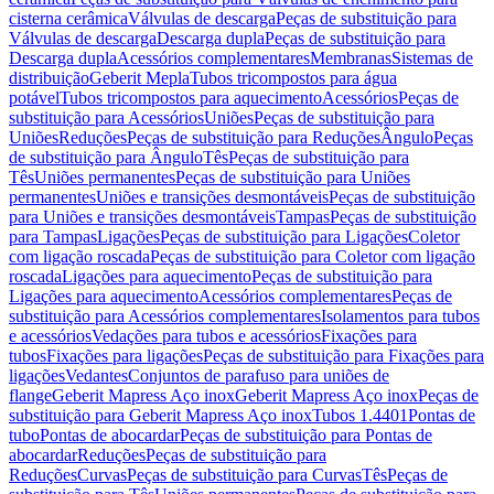
cisterna cerâmica
Válvulas de descarga
Peças de substituição para
Válvulas de descarga
Descarga dupla
Peças de substituição para
Descarga dupla
Acessórios complementares
Membranas
Sistemas de
distribuição
Geberit Mepla
Tubos tricompostos para água
potável
Tubos tricompostos para aquecimento
Acessórios
Peças de
substituição para Acessórios
Uniões
Peças de substituição para
Uniões
Reduções
Peças de substituição para Reduções
Ângulo
Peças
de substituição para Ângulo
Tês
Peças de substituição para
Tês
Uniões permanentes
Peças de substituição para Uniões
permanentes
Uniões e transições desmontáveis
Peças de substituição
para Uniões e transições desmontáveis
Tampas
Peças de substituição
para Tampas
Ligações
Peças de substituição para Ligações
Coletor
com ligação roscada
Peças de substituição para Coletor com ligação
roscada
Ligações para aquecimento
Peças de substituição para
Ligações para aquecimento
Acessórios complementares
Peças de
substituição para Acessórios complementares
Isolamentos para tubos
e acessórios
Vedações para tubos e acessórios
Fixações para
tubos
Fixações para ligações
Peças de substituição para Fixações para
ligações
Vedantes
Conjuntos de parafuso para uniões de
flange
Geberit Mapress Aço inox
Geberit Mapress Aço inox
Peças de
substituição para Geberit Mapress Aço inox
Tubos 1.4401
Pontas de
tubo
Pontas de abocardar
Peças de substituição para Pontas de
abocardar
Reduções
Peças de substituição para
Reduções
Curvas
Peças de substituição para Curvas
Tês
Peças de