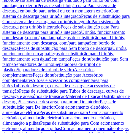
rebordo
Para sistema de descarga embutido para urinol ou com
montagem exterior
Peças de substituição para Para sistema de
descarga embutido para urinol ou com montagem exterior
Com
sistema de descarga para urinóis integrado
Peças de substituição para
Com sistema de descarga para urinóis integrado
Para sistema de
descarga para urinóis integrado
Peças de substituição para Para
sistema de descarga para urinóis integrado
Urinóis, funcionamento
com descarga, com/para tampa
Peças de substituição para Urinóis,
funcionamento com descarga, com/para tampa
Sem bordo de
descarga
Peças de substituição para Sem bordo de descarga
Urinóis,
funcionamento sem água
Peças de substituição para Urinóis,
funcionamento sem água
Sem tampa
Peças de substituição para Sem
tampa
Separadores de urinol
Separadores de urinol de
plástico
Separadores de urinol de vidro
Acessórios
complementares
Peças de substituição para Acessórios
complementares
Sifões e acessórios complementares para
sifões
Tubos de descarga, curvas de descarga e acessórios de
transição
Peças de substituição para Tubos de descarga, curvas de
descarga e acessórios de transição
Material de fixação
Distribuidor de
descarga
Sistemas de descarga para urinol
De interior
Peças de
substituição para De interior
Com acionamento eletrónico,
alimentação elétrica
Peças de substituição para Com acionamento
eletrónico, alimentação elétrica
Com acionamento eletrónico,
alimentação a pilhas
Peças de substituição para Com acionamento
eletrónico, alimentação a pilhas
Com acionamento pneumático
Peças