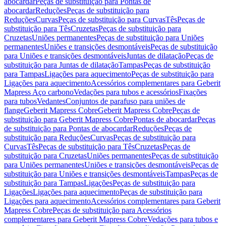
abocardar
Peças de substituição para Pontas de
abocardar
Reduções
Peças de substituição para
Reduções
Curvas
Peças de substituição para Curvas
Tês
Peças de
substituição para Tês
Cruzetas
Peças de substituição para
Cruzetas
Uniões permanentes
Peças de substituição para Uniões
permanentes
Uniões e transições desmontáveis
Peças de substituição
para Uniões e transições desmontáveis
Juntas de dilatação
Peças de
substituição para Juntas de dilatação
Tampas
Peças de substituição
para Tampas
Ligações para aquecimento
Peças de substituição para
Ligações para aquecimento
Acessórios complementares para Geberit
Mapress Aço carbono
Vedações para tubos e acessórios
Fixações
para tubos
Vedantes
Conjuntos de parafuso para uniões de
flange
Geberit Mapress Cobre
Geberit Mapress Cobre
Peças de
substituição para Geberit Mapress Cobre
Pontas de abocardar
Peças
de substituição para Pontas de abocardar
Reduções
Peças de
substituição para Reduções
Curvas
Peças de substituição para
Curvas
Tês
Peças de substituição para Tês
Cruzetas
Peças de
substituição para Cruzetas
Uniões permanentes
Peças de substituição
para Uniões permanentes
Uniões e transições desmontáveis
Peças de
substituição para Uniões e transições desmontáveis
Tampas
Peças de
substituição para Tampas
Ligações
Peças de substituição para
Ligações
Ligações para aquecimento
Peças de substituição para
Ligações para aquecimento
Acessórios complementares para Geberit
Mapress Cobre
Peças de substituição para Acessórios
complementares para Geberit Mapress Cobre
Vedações para tubos e