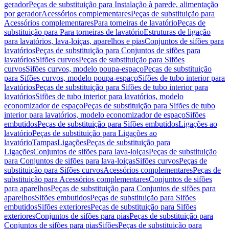
gerador
Peças de substituição para Instalação à parede, alimentação
por gerador
Acessórios complementares
Peças de substituição para
Acessórios complementares
Para torneiras de lavatório
Peças de
substituição para Para torneiras de lavatório
Estruturas de ligação
para lavatórios, lava-loiças, aparelhos e pias
Conjuntos de sifões para
lavatórios
Peças de substituição para Conjuntos de sifões para
lavatórios
Sifões curvos
Peças de substituição para Sifões
curvos
Sifões curvos, modelo poupa-espaço
Peças de substituição
para Sifões curvos, modelo poupa-espaço
Sifões de tubo interior para
lavatórios
Peças de substituição para Sifões de tubo interior para
lavatórios
Sifões de tubo interior para lavatórios, modelo
economizador de espaço
Peças de substituição para Sifões de tubo
interior para lavatórios, modelo economizador de espaço
Sifões
embutidos
Peças de substituição para Sifões embutidos
Ligações ao
lavatório
Peças de substituição para Ligações ao
lavatório
Tampas
Ligações
Peças de substituição para
Ligações
Conjuntos de sifões para lava-loiças
Peças de substituição
para Conjuntos de sifões para lava-loiças
Sifões curvos
Peças de
substituição para Sifões curvos
Acessórios complementares
Peças de
substituição para Acessórios complementares
Conjuntos de sifões
para aparelhos
Peças de substituição para Conjuntos de sifões para
aparelhos
Sifões embutidos
Peças de substituição para Sifões
embutidos
Sifões exteriores
Peças de substituição para Sifões
exteriores
Conjuntos de sifões para pias
Peças de substituição para
Conjuntos de sifões para pias
Sifões
Peças de substituição para