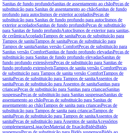
Sanitas de fundo profundo
Sanitas de assentamento ao chão
Peças de
substituição para Sanitas de assentamento ao chão
Sanitas de fundo
profundo para autoclismos de exterior acoplados
Peças de
substituição para Sanitas de fundo profundo para autoclismos de
exterior acoplados
Sanitas de fundo profundo
Peças de substituição
para Sanitas de fundo profundo
Autoclismos de exterior para sanitas,
de cerâmica
Acoplado
Tampos de sanita
Peças de substituição para
Tampos de sanita
Tampos de sanita
Peças de substituição para
Tampos de sanita
Sanitas versão Comfort
Peças de substituição para
Sanitas versão Comfort
Sanitas de fundo profundo elevadas
Peças de
substituição para Sanitas de fundo profundo elevadas
Sanitas de
fundo profundo extensíveis
Peças de substituição para Sanitas de
fundo profundo extensíveis
Tampos de sanita versão Comfort
Peças
de substituição para Tampos de sanita versão Comfort
Tampos de
sanita
Peças de substituição para Tampos de sanita
Assentos de
sanita
Peças de substituição para Assentos de sanita
Sanitas para
crianças
Peças de substituição para Sanitas para crianças
Sanitas
suspensas
Peças de substituição para Sanitas suspensas
Sanitas de
assentamento ao chão
Peças de substituição para Sanitas de
assentamento ao chão
Tampos de sanita para crianças
Peças de
substituição para Tampos de sanita para crianças
Tampos de
sanita
Peças de substituição para Tampos de sanita
Assentos de
sanita
Peças de substituição para Assentos de sanita
Acessórios
complementares
Ligações
Material de fixação
Bidés
Bidés
suspensos
Peças de substituição para Bidés suspensos
Bidés ao