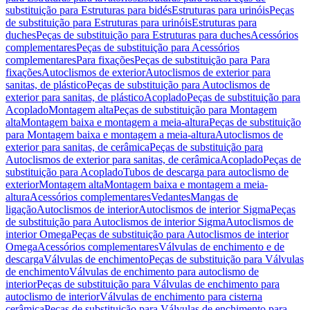
substituição para Estruturas para bidés
Estruturas para urinóis
Peças
de substituição para Estruturas para urinóis
Estruturas para
duches
Peças de substituição para Estruturas para duches
Acessórios
complementares
Peças de substituição para Acessórios
complementares
Para fixações
Peças de substituição para Para
fixações
Autoclismos de exterior
Autoclismos de exterior para
sanitas, de plástico
Peças de substituição para Autoclismos de
exterior para sanitas, de plástico
Acoplado
Peças de substituição para
Acoplado
Montagem alta
Peças de substituição para Montagem
alta
Montagem baixa e montagem a meia-altura
Peças de substituição
para Montagem baixa e montagem a meia-altura
Autoclismos de
exterior para sanitas, de cerâmica
Peças de substituição para
Autoclismos de exterior para sanitas, de cerâmica
Acoplado
Peças de
substituição para Acoplado
Tubos de descarga para autoclismo de
exterior
Montagem alta
Montagem baixa e montagem a meia-
altura
Acessórios complementares
Vedantes
Mangas de
ligação
Autoclismos de interior
Autoclismos de interior Sigma
Peças
de substituição para Autoclismos de interior Sigma
Autoclismos de
interior Omega
Peças de substituição para Autoclismos de interior
Omega
Acessórios complementares
Válvulas de enchimento e de
descarga
Válvulas de enchimento
Peças de substituição para Válvulas
de enchimento
Válvulas de enchimento para autoclismo de
interior
Peças de substituição para Válvulas de enchimento para
autoclismo de interior
Válvulas de enchimento para cisterna
cerâmica
Peças de substituição para Válvulas de enchimento para