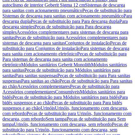
autoclismo de interior Geberit Sigma 12 cm
Sistemas de descarga
para sanitas com acionamento pneumático
Peças de substituição para
Sistemas de descarga para sanitas com acionamento pneumático
Para
descarga dupla
Peças de substituição para Para descarga dupla
Para
descarga simples
Peças de substituição para Para descarga
simples
Acessórios complementares para sistemas de descarga para
sanitas
Peças de substituição para Acessórios complementares para
sistemas de descarga para sanitas
Conjuntos de instalação
Peças de
substituição para Conjuntos de instalação
Para sistemas de descarga
para sanita com acionamento eletrónico
Peças de substituição para
Para sistemas de descarga para sanita com acionamento
eletrónico
Módulos sanitários Geberit Monolith
Módulos sanitários
para sanitas
Peças de substituição para Módulos sanitários para
sanitas
Para sanitas suspensas
Peças de substituição para Para sanitas
suspensas
Para sanitas ao chão
Peças de substituição para Para sanitas
ao chão
Acessórios complementares
Peças de substituição para
Acessórios complementares
Consumíveis
Módulos sanitários para
bidés
Peças de substituição para Módulos sanitários para bidés
Para
bidés suspensos e ao chão
Peças de substituição para Para bidés
suspensos e ao chão
Urinóis
Urinóis, funcionamento com descarga,
com rebordo
Peças de substituição para Urinóis, funcionamento com
descarga, com rebordo
Sem tampa
Peças de substituição para Sem
tampa
Urinóis, funcionamento com descarga, sem rebordo
Peças de
substituição para Urinóis, funcionamento com descarga, sem