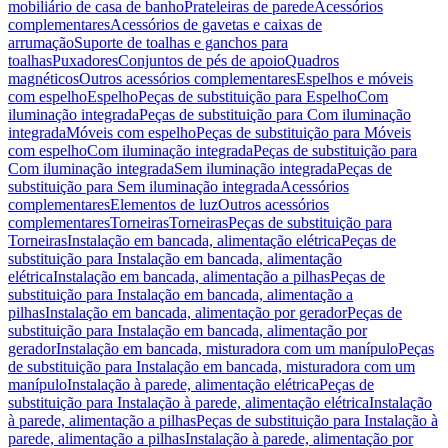
mobiliário de casa de banho
Prateleiras de parede
Acessórios
complementares
Acessórios de gavetas e caixas de
arrumação
Suporte de toalhas e ganchos para
toalhas
Puxadores
Conjuntos de pés de apoio
Quadros
magnéticos
Outros acessórios complementares
Espelhos e móveis
com espelho
Espelho
Peças de substituição para Espelho
Com
iluminação integrada
Peças de substituição para Com iluminação
integrada
Móveis com espelho
Peças de substituição para Móveis
com espelho
Com iluminação integrada
Peças de substituição para
Com iluminação integrada
Sem iluminação integrada
Peças de
substituição para Sem iluminação integrada
Acessórios
complementares
Elementos de luz
Outros acessórios
complementares
Torneiras
Torneiras
Peças de substituição para
Torneiras
Instalação em bancada, alimentação elétrica
Peças de
substituição para Instalação em bancada, alimentação
elétrica
Instalação em bancada, alimentação a pilhas
Peças de
substituição para Instalação em bancada, alimentação a
pilhas
Instalação em bancada, alimentação por gerador
Peças de
substituição para Instalação em bancada, alimentação por
gerador
Instalação em bancada, misturadora com um manípulo
Peças
de substituição para Instalação em bancada, misturadora com um
manípulo
Instalação à parede, alimentação elétrica
Peças de
substituição para Instalação à parede, alimentação elétrica
Instalação
à parede, alimentação a pilhas
Peças de substituição para Instalação à
parede, alimentação a pilhas
Instalação à parede, alimentação por