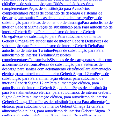
chão
Peças de substituição para Bidés ao chão
Acessórios
complementares
Peças de substituição para Acessórios
complementares
Placas de comando de descarga e sistemas de
descarga para sanitas
Placas de comando de descarga
Peças de
substituição para Placas de comando de descarga
Para autoclismo de
interior Geberit Sigma
Peças de substituição para Para autoclismo de
interior Geberit Sigma
Para autoclismo de interior Geberit
Omega
Peças de substituição para Para autoclismo de interior
Geberit Omega
Para autoclismo de interior Geberit Delta
Peças de
substituição para Para autoclismo de interior Geberit Delta
Para
autoclismo de interior Twinline
Peças de substituição para Para
autoclismo de interior Twinline
Acessórios
complementares
Consumíveis
Sistemas de descarga para sanitas com
acionamento eletrónico
Peças de substituição para Sistemas de
descarga para sanitas com acionamento eletrónico
Para alimentação
elétrica, para autoclismo de interior Geberit Sigma 12 cm
Peças de
substituição para Para alimentação elétrica, para autoclismo de
interior Geberit Sigma 12 cm
Para alimentação elétrica, para
autoclismos de interior Geberit Sigma 8 cm
Peças de substituição
para Para alimentação elétrica, para autoclismos de interior Geberit
Sigma 8 cm
Para alimentação elétrica, para autoclismo de interior
Geberit Omega 12 cm
Peças de substituição para Para alimentação
elétrica, para autoclismo de interior Geberit Omega 12 cm
Para
alimentação a pilhas, para autoclismo de interior Geberit Sigma 12
cm
Peças de substituição para Para alimentação a pilhas, para