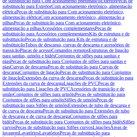
de substituição para Com acionamento pneumático
Exterior
Peças de
substituição para Exterior
Com acionamento eletrónico, alimentação
elétrica
Peças de substituição para Com acionamento eletrónico,
alimentação elétrica
Com acionamento eletrónico, alimentação a
pilhas
Peças de substituição para Com acionamento eletrónico,
alimentação a pilhas
Acessórios complementares
Peças de
substituição para Acessórios complementares
Kits de estrutura e de
substituição
Peças de substituição para Kits de estrutura e de
substituição
Tubos de descarga, curvas de descarga e acessórios de
transição
Placas de acesso
Comandos remotos
Estruturas de ligação
para sanitas, urinóis e bidés
Conjuntos de sifões para sanitas e
pias
Peças de substituição para Conjuntos de sifões para sanitas e
pias
Curvas de descarga
Peças de substituição para Curvas de
descarga
Conjuntos de ligação
Peças de substituição para Conjuntos
de ligação
Extensões da curva de descarga
Peças de substituição para
Extensões da curva de descarga
Ligações de PVC
Peças de
substituição para Ligações de PVC
Acessórios de transição e de
união
Conjuntos de sifões para urinóis
Peças de substituição para
Conjuntos de sifões para urinóis
Sifões de urinóis
Peças de
substituição para Sifões de urinóis
Extensões de tubo de descarga e
de curva de descarga
Peças de substituição para Extensões de tubo
de descarga e de curva de descarga
Conjuntos de sifões para
bidés
Peças de substituição para Conjuntos de sifões para bidés
Sifões
curvos
Peças de substituição para Sifões curvos
Ligações
Áreas de
lavagem
Lavatórios
Lavatórios
Peças de substituição para