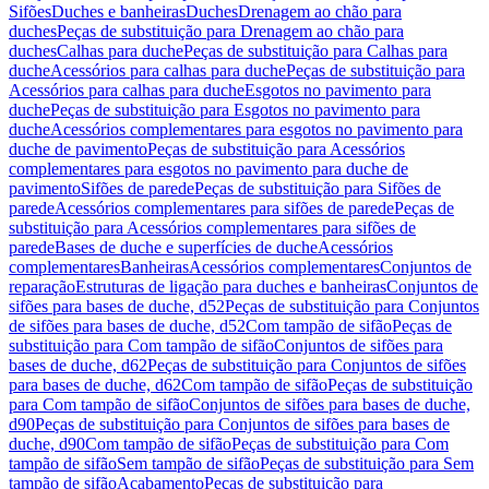
Sifões
Duches e banheiras
Duches
Drenagem ao chão para
duches
Peças de substituição para Drenagem ao chão para
duches
Calhas para duche
Peças de substituição para Calhas para
duche
Acessórios para calhas para duche
Peças de substituição para
Acessórios para calhas para duche
Esgotos no pavimento para
duche
Peças de substituição para Esgotos no pavimento para
duche
Acessórios complementares para esgotos no pavimento para
duche de pavimento
Peças de substituição para Acessórios
complementares para esgotos no pavimento para duche de
pavimento
Sifões de parede
Peças de substituição para Sifões de
parede
Acessórios complementares para sifões de parede
Peças de
substituição para Acessórios complementares para sifões de
parede
Bases de duche e superfícies de duche
Acessórios
complementares
Banheiras
Acessórios complementares
Conjuntos de
reparação
Estruturas de ligação para duches e banheiras
Conjuntos de
sifões para bases de duche, d52
Peças de substituição para Conjuntos
de sifões para bases de duche, d52
Com tampão de sifão
Peças de
substituição para Com tampão de sifão
Conjuntos de sifões para
bases de duche, d62
Peças de substituição para Conjuntos de sifões
para bases de duche, d62
Com tampão de sifão
Peças de substituição
para Com tampão de sifão
Conjuntos de sifões para bases de duche,
d90
Peças de substituição para Conjuntos de sifões para bases de
duche, d90
Com tampão de sifão
Peças de substituição para Com
tampão de sifão
Sem tampão de sifão
Peças de substituição para Sem
tampão de sifão
Acabamento
Peças de substituição para