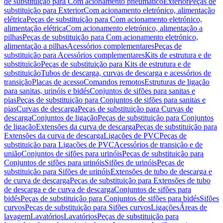
de substituição para Com acionamento pneumático
Exterior
Peças de
substituição para Exterior
Com acionamento eletrónico, alimentação
elétrica
Peças de substituição para Com acionamento eletrónico,
alimentação elétrica
Com acionamento eletrónico, alimentação a
pilhas
Peças de substituição para Com acionamento eletrónico,
alimentação a pilhas
Acessórios complementares
Peças de
substituição para Acessórios complementares
Kits de estrutura e de
substituição
Peças de substituição para Kits de estrutura e de
substituição
Tubos de descarga, curvas de descarga e acessórios de
transição
Placas de acesso
Comandos remotos
Estruturas de ligação
para sanitas, urinóis e bidés
Conjuntos de sifões para sanitas e
pias
Peças de substituição para Conjuntos de sifões para sanitas e
pias
Curvas de descarga
Peças de substituição para Curvas de
descarga
Conjuntos de ligação
Peças de substituição para Conjuntos
de ligação
Extensões da curva de descarga
Peças de substituição para
Extensões da curva de descarga
Ligações de PVC
Peças de
substituição para Ligações de PVC
Acessórios de transição e de
união
Conjuntos de sifões para urinóis
Peças de substituição para
Conjuntos de sifões para urinóis
Sifões de urinóis
Peças de
substituição para Sifões de urinóis
Extensões de tubo de descarga e
de curva de descarga
Peças de substituição para Extensões de tubo
de descarga e de curva de descarga
Conjuntos de sifões para
bidés
Peças de substituição para Conjuntos de sifões para bidés
Sifões
curvos
Peças de substituição para Sifões curvos
Ligações
Áreas de
lavagem
Lavatórios
Lavatórios
Peças de substituição para