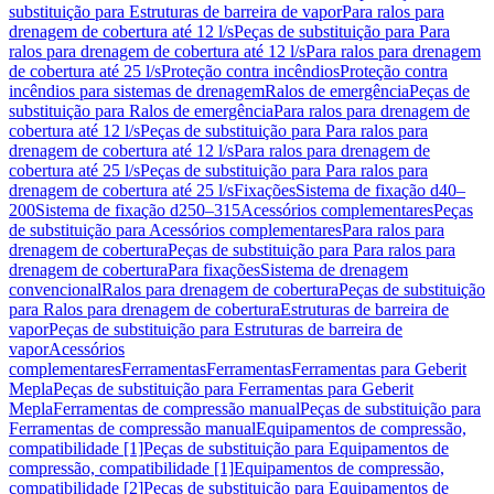
substituição para Estruturas de barreira de vapor
Para ralos para
drenagem de cobertura até 12 l/s
Peças de substituição para Para
ralos para drenagem de cobertura até 12 l/s
Para ralos para drenagem
de cobertura até 25 l/s
Proteção contra incêndios
Proteção contra
incêndios para sistemas de drenagem
Ralos de emergência
Peças de
substituição para Ralos de emergência
Para ralos para drenagem de
cobertura até 12 l/s
Peças de substituição para Para ralos para
drenagem de cobertura até 12 l/s
Para ralos para drenagem de
cobertura até 25 l/s
Peças de substituição para Para ralos para
drenagem de cobertura até 25 l/s
Fixações
Sistema de fixação d40–
200
Sistema de fixação d250–315
Acessórios complementares
Peças
de substituição para Acessórios complementares
Para ralos para
drenagem de cobertura
Peças de substituição para Para ralos para
drenagem de cobertura
Para fixações
Sistema de drenagem
convencional
Ralos para drenagem de cobertura
Peças de substituição
para Ralos para drenagem de cobertura
Estruturas de barreira de
vapor
Peças de substituição para Estruturas de barreira de
vapor
Acessórios
complementares
Ferramentas
Ferramentas
Ferramentas para Geberit
Mepla
Peças de substituição para Ferramentas para Geberit
Mepla
Ferramentas de compressão manual
Peças de substituição para
Ferramentas de compressão manual
Equipamentos de compressão,
compatibilidade [1]
Peças de substituição para Equipamentos de
compressão, compatibilidade [1]
Equipamentos de compressão,
compatibilidade [2]
Peças de substituição para Equipamentos de