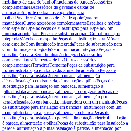
mobiliário de casa de banho
Prateleiras de parede
Acessórios
complementares
Acessórios de gavetas e caixas de
arrumação
Suporte de toalhas e ganchos para
toalhas
Puxadores
Conjuntos de pés de apoio
Quadros
magnéticos
Outros acessórios complementares
Espelhos e móveis
com espelho
Espelho
Peças de substituição para Espelho
Com
iluminação integrada
Peças de substituição para Com iluminação
integrada
Móveis com espelho
Peças de substituição para Móveis
com espelho
Com iluminação integrada
Peças de substituição para
Com iluminação integrada
Sem iluminação integrada
Peças de
substituição para Sem iluminação integrada
Acessórios
complementares
Elementos de luz
Outros acessórios
complementares
Torneiras
Torneiras
Peças de substituição para
Torneiras
Instalação em bancada, alimentação elétrica
Peças de
substituição para Instalação em bancada, alimentação
elétrica
Instalação em bancada, alimentação a pilhas
Peças de
substituição para Instalação em bancada, alimentação a
pilhas
Instalação em bancada, alimentação por gerador
Peças de
substituição para Instalação em bancada, alimentação por
gerador
Instalação em bancada, misturadora com um manípulo
Peças
de substituição para Instalação em bancada, misturadora com um
manípulo
Instalação à parede, alimentação elétrica
Peças de
substituição para Instalação à parede, alimentação elétrica
Instalação
à parede, alimentação a pilhas
Peças de substituição para Instalação à
parede, alimentação a pilhas
Instalação à parede, alimentação por