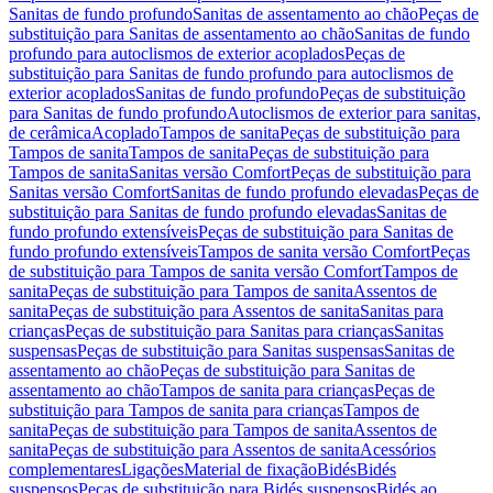
Sanitas de fundo profundo
Sanitas de assentamento ao chão
Peças de
substituição para Sanitas de assentamento ao chão
Sanitas de fundo
profundo para autoclismos de exterior acoplados
Peças de
substituição para Sanitas de fundo profundo para autoclismos de
exterior acoplados
Sanitas de fundo profundo
Peças de substituição
para Sanitas de fundo profundo
Autoclismos de exterior para sanitas,
de cerâmica
Acoplado
Tampos de sanita
Peças de substituição para
Tampos de sanita
Tampos de sanita
Peças de substituição para
Tampos de sanita
Sanitas versão Comfort
Peças de substituição para
Sanitas versão Comfort
Sanitas de fundo profundo elevadas
Peças de
substituição para Sanitas de fundo profundo elevadas
Sanitas de
fundo profundo extensíveis
Peças de substituição para Sanitas de
fundo profundo extensíveis
Tampos de sanita versão Comfort
Peças
de substituição para Tampos de sanita versão Comfort
Tampos de
sanita
Peças de substituição para Tampos de sanita
Assentos de
sanita
Peças de substituição para Assentos de sanita
Sanitas para
crianças
Peças de substituição para Sanitas para crianças
Sanitas
suspensas
Peças de substituição para Sanitas suspensas
Sanitas de
assentamento ao chão
Peças de substituição para Sanitas de
assentamento ao chão
Tampos de sanita para crianças
Peças de
substituição para Tampos de sanita para crianças
Tampos de
sanita
Peças de substituição para Tampos de sanita
Assentos de
sanita
Peças de substituição para Assentos de sanita
Acessórios
complementares
Ligações
Material de fixação
Bidés
Bidés
suspensos
Peças de substituição para Bidés suspensos
Bidés ao