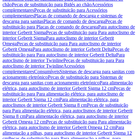
chão
Peças de substituição para Bidés ao chão
Acessórios
complementares
Peças de substituição para Acessórios
complementares
Placas de comando de descarga e sistemas de
descarga para sanitas
Placas de comando de descarga
Peças de
substituição para Placas de comando de descarga
Para autoclismo de
interior Geberit Sigma
Peças de substituição para Para autoclismo de
interior Geberit Sigma
Para autoclismo de interior Geberit
Omega
Peças de substituição para Para autoclismo de interior
Geberit Omega
Para autoclismo de interior Geberit Delta
Peças de
substituição para Para autoclismo de interior Geberit Delta
Para
autoclismo de interior Twinline
Peças de substituição para Para
autoclismo de interior Twinline
Acessórios
complementares
Consumíveis
Sistemas de descarga para sanitas com
acionamento eletrónico
Peças de substituição para Sistemas de
descarga para sanitas com acionamento eletrónico
Para alimentação
elétrica, para autoclismo de interior Geberit Sigma 12 cm
Peças de
substituição para Para alimentação elétrica, para autoclismo de
interior Geberit Sigma 12 cm
Para alimentação elétrica, para
autoclismos de interior Geberit Sigma 8 cm
Peças de substituição
para Para alimentação elétrica, para autoclismos de interior Geberit
Sigma 8 cm
Para alimentação elétrica, para autoclismo de interior
Geberit Omega 12 cm
Peças de substituição para Para alimentação
elétrica, para autoclismo de interior Geberit Omega 12 cm
Para
alimentação a pilhas, para autoclismo de interior Geberit Sigma 12
cm
Peças de substituição para Para alimentação a pilhas, para