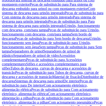
rebordo
Para sistema de descarga embutido para urinol ou com
montagem exterior
Peças de substituição para Para sistema de
descarga embutido para urinol ou com montagem exterior
Com
sistema de descarga para urinóis integrado
Peças de substituição para
Com sistema de descarga para urinóis integrado
Para sistema de
descarga para urinóis integrado
Peças de substituição para Para
sistema de descarga para urinóis integrado
Urinóis, funcionamento
com descarga, com/para tampa
Peças de substituição para Urinóis,
funcionamento com descarga, com/para tampa
Sem bordo de
descarga
Peças de substituição para Sem bordo de descarga
Urinóis,
funcionamento sem água
Peças de substituição para Urinóis,
funcionamento sem água
Sem tampa
Peças de substituição para Sem
tampa
Separadores de urinol
Separadores de urinol de
plástico
Separadores de urinol de vidro
Acessórios
complementares
Peças de substituição para Acessórios
complementares
Sifões e acessórios complementares para
sifões
Tubos de descarga, curvas de descarga e acessórios de
transição
Peças de substituição para Tubos de descarga, curvas de
descarga e acessórios de transição
Material de fixação
Distribuidor de
descarga
Sistemas de descarga para urinol
De interior
Peças de
substituição para De interior
Com acionamento eletrónico,
alimentação elétrica
Peças de substituição para Com acionamento
eletrónico, alimentação elétrica
Com acionamento eletrónico,
alimentação a pilhas
Peças de substituição para Com acionamento
eletrónico, alimentação a pilhas
Com acionamento pneumático
Peças