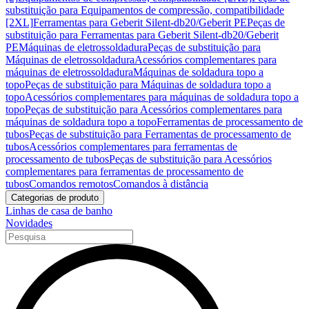
substituição para Equipamentos de compressão, compatibilidade
[2XL]
Ferramentas para Geberit Silent-db20/Geberit PE
Peças de
substituição para Ferramentas para Geberit Silent-db20/Geberit
PE
Máquinas de eletrossoldadura
Peças de substituição para
Máquinas de eletrossoldadura
Acessórios complementares para
máquinas de eletrossoldadura
Máquinas de soldadura topo a
topo
Peças de substituição para Máquinas de soldadura topo a
topo
Acessórios complementares para máquinas de soldadura topo a
topo
Peças de substituição para Acessórios complementares para
máquinas de soldadura topo a topo
Ferramentas de processamento de
tubos
Peças de substituição para Ferramentas de processamento de
tubos
Acessórios complementares para ferramentas de
processamento de tubos
Peças de substituição para Acessórios
complementares para ferramentas de processamento de
tubos
Comandos remotos
Comandos à distância
Categorias de produto
Linhas de casa de banho
Novidades