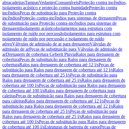
abraçadeiras
Tampas
Vedantes
Consumíveis
Proteção contra incêndios,
isolamento acústico e proteção contra humidade
Proteção contra
incêndios
Peças de substituição para Proteção contra
incêndios
Proteção contra-incêndios para sistemas de drenagem
Peças
de substituição para Proteção contra-incêndios para sistemas de
drenagem
Isolamento acústico
Isolamentos para estrutura com
isolamento de ruído por percussão
Isolamentos para estrutura com
isolamento de ruído por percussão e isolamento de ruído
aéreo
Válvulas de admissão de ar para drenagem
Válvulas de
admissão de ar
Peças de substituição para Válvulas de admissão de
ar
Drenagem de cobertura Geberit Pluvia
Ralos para drenagem de
cobertura
Peças de substituição para Ralos para drenagem de
cobertura
Ralos para drenagem de cobertura até 12 l/s
Peças de
substituição para Ralos para drenagem de cobertura até 12 l/s
Ralos
para drenagem de cobertura até 25 l/s
Peças de substituição para
Ralos para drenagem de cobertura até 25 l/s
Ralos para drenagem de
cobertura até 100 l/s
Peças de substituição para Ralos para drenagem
de cobertura até 100 l/s
Ralos para drenagem de cobertura para
caleiras
Peças de substituição para Ralos para drenagem de cobertura
para caleiras
Ralos para drenagem de cobertura até 12 l/s
Peças de
substituição para Ralos para drenagem de cobertura até 12 l/s
Ralos
para drenagem de cobertura até 25 l/s
Peças de substituição para
Ralos para drenagem de cobertura até 25 l/s
Ralos para drenagem de
cobertura até 100 l/s
Peças de substituição para Ralos para drenagem
de cobertura até 100 l/s
Estruturas de barreira de vapor
Peças de