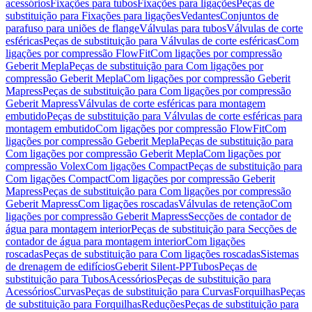
acessórios
Fixações para tubos
Fixações para ligações
Peças de
substituição para Fixações para ligações
Vedantes
Conjuntos de
parafuso para uniões de flange
Válvulas para tubos
Válvulas de corte
esféricas
Peças de substituição para Válvulas de corte esféricas
Com
ligações por compressão FlowFit
Com ligações por compressão
Geberit Mepla
Peças de substituição para Com ligações por
compressão Geberit Mepla
Com ligações por compressão Geberit
Mapress
Peças de substituição para Com ligações por compressão
Geberit Mapress
Válvulas de corte esféricas para montagem
embutido
Peças de substituição para Válvulas de corte esféricas para
montagem embutido
Com ligações por compressão FlowFit
Com
ligações por compressão Geberit Mepla
Peças de substituição para
Com ligações por compressão Geberit Mepla
Com ligações por
compressão Volex
Com ligações Compact
Peças de substituição para
Com ligações Compact
Com ligações por compressão Geberit
Mapress
Peças de substituição para Com ligações por compressão
Geberit Mapress
Com ligações roscadas
Válvulas de retenção
Com
ligações por compressão Geberit Mapress
Secções de contador de
água para montagem interior
Peças de substituição para Secções de
contador de água para montagem interior
Com ligações
roscadas
Peças de substituição para Com ligações roscadas
Sistemas
de drenagem de edifícios
Geberit Silent-PP
Tubos
Peças de
substituição para Tubos
Acessórios
Peças de substituição para
Acessórios
Curvas
Peças de substituição para Curvas
Forquilhas
Peças
de substituição para Forquilhas
Reduções
Peças de substituição para