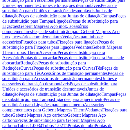
substituição para Tês
Uniões permanentes
Peças de substituição para
Uniões permanentes
Uniões e transições desmontáveis
Peças de
substituição para Uniões e transições desmontáveis
Juntas de
dilatação
Peças de substituição para Juntas de dilatação
Tampas
Peças
de substituição para Tampas
Ligações
Peças de substituição para
Ligações
Geberit Mapress Aço inox, acessórios
complementares
Peças de substituição para Geberit Mapress Aço
inox, acessórios complementares
Vedações para tubos e
acessórios
Fixações para tubos
Fixações para ligações
Peças de
substituição para Fixações para ligações
Vedantes
Geberit Mapress
Therm
Tubos Therm
Acessório
Peças de substituição para
Acessório
Pontas de abocardar
Peças de substituição para Pontas de
abocardar
Reduções
Peças de substituição para
Reduções
Curvas
Peças de substituição para Curvas
Tês
Peças de
substituição para Tês
Acessórios de transição permanentes
Peças de
substituição para Acessórios de transição permanentes
Uniões e
acessórios de transição desmontáveis
Peças de substituição para
Uniões e acessórios de transição desmontáveis
Juntas de
dilatação
Peças de substituição para Juntas de dilatação
Tampas
Peças
de substituição para Tampas
Ligações para aquecimento
Peças de
substituição para Ligações para aquecimento
Acessórios
complementares para Geberit Mapress Therm
Vedantes
Fixações para
tubos
Geberit Mapress Aço carbono
Geberit Mapress Aço
carbono
Peças de substituição para Geberit Mapress Aço
carbono
Tubos 1.0034
Tubos 1.0215
Pontas de tubo
Pontas de