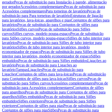
gerador
Peças de substituição para Instalação à parede, alimentação
por gerador
Acessórios complementares
Peças de substituição para
Acessórios complementares
Para torneiras de lavatório
Peças de
substituição para Para torneiras de lavatório
Estruturas de ligação
para lavatórios, lava-loiças, aparelhos e pias
Conjuntos de sifões para
lavatórios
Peças de substituição para Conjuntos de sifões para
lavatórios
Sifões curvos
Peças de substituição para Sifões
curvos
Sifões curvos, modelo poupa-espaço
Peças de substituição
para Sifões curvos, modelo poupa-espaço
Sifões de tubo interior para
lavatórios
Peças de substituição para Sifões de tubo interior para
lavatórios
Sifões de tubo interior para lavatórios, modelo
economizador de espaço
Peças de substituição para Sifões de tubo
interior para lavatórios, modelo economizador de espaço
Sifões
embutidos
Peças de substituição para Sifões embutidos
Ligações ao
lavatório
Peças de substituição para Ligações ao
lavatório
Tampas
Ligações
Peças de substituição para
Ligações
Conjuntos de sifões para lava-loiças
Peças de substituição
para Conjuntos de sifões para lava-loiças
Sifões curvos
Peças de
substituição para Sifões curvos
Acessórios complementares
Peças de
substituição para Acessórios complementares
Conjuntos de sifões
para aparelhos
Peças de substituição para Conjuntos de sifões para
aparelhos
Sifões embutidos
Peças de substituição para Sifões
embutidos
Sifões exteriores
Peças de substituição para Sifões
exteriores
Conjuntos de sifões para pias
Peças de substituição para
Conjuntos de sifões para pias
Sifões
Peças de substituição para