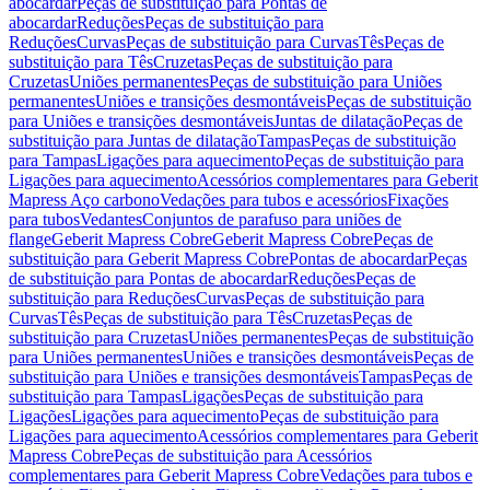
abocardar
Peças de substituição para Pontas de
abocardar
Reduções
Peças de substituição para
Reduções
Curvas
Peças de substituição para Curvas
Tês
Peças de
substituição para Tês
Cruzetas
Peças de substituição para
Cruzetas
Uniões permanentes
Peças de substituição para Uniões
permanentes
Uniões e transições desmontáveis
Peças de substituição
para Uniões e transições desmontáveis
Juntas de dilatação
Peças de
substituição para Juntas de dilatação
Tampas
Peças de substituição
para Tampas
Ligações para aquecimento
Peças de substituição para
Ligações para aquecimento
Acessórios complementares para Geberit
Mapress Aço carbono
Vedações para tubos e acessórios
Fixações
para tubos
Vedantes
Conjuntos de parafuso para uniões de
flange
Geberit Mapress Cobre
Geberit Mapress Cobre
Peças de
substituição para Geberit Mapress Cobre
Pontas de abocardar
Peças
de substituição para Pontas de abocardar
Reduções
Peças de
substituição para Reduções
Curvas
Peças de substituição para
Curvas
Tês
Peças de substituição para Tês
Cruzetas
Peças de
substituição para Cruzetas
Uniões permanentes
Peças de substituição
para Uniões permanentes
Uniões e transições desmontáveis
Peças de
substituição para Uniões e transições desmontáveis
Tampas
Peças de
substituição para Tampas
Ligações
Peças de substituição para
Ligações
Ligações para aquecimento
Peças de substituição para
Ligações para aquecimento
Acessórios complementares para Geberit
Mapress Cobre
Peças de substituição para Acessórios
complementares para Geberit Mapress Cobre
Vedações para tubos e