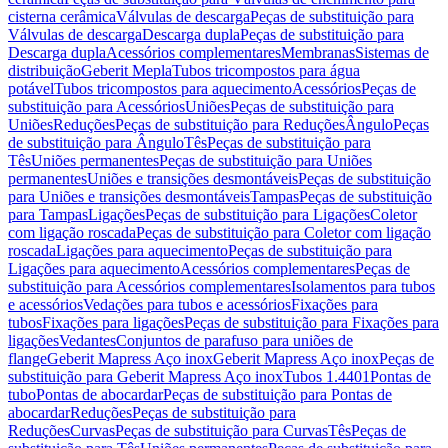
cisterna cerâmica
Válvulas de descarga
Peças de substituição para
Válvulas de descarga
Descarga dupla
Peças de substituição para
Descarga dupla
Acessórios complementares
Membranas
Sistemas de
distribuição
Geberit Mepla
Tubos tricompostos para água
potável
Tubos tricompostos para aquecimento
Acessórios
Peças de
substituição para Acessórios
Uniões
Peças de substituição para
Uniões
Reduções
Peças de substituição para Reduções
Ângulo
Peças
de substituição para Ângulo
Tês
Peças de substituição para
Tês
Uniões permanentes
Peças de substituição para Uniões
permanentes
Uniões e transições desmontáveis
Peças de substituição
para Uniões e transições desmontáveis
Tampas
Peças de substituição
para Tampas
Ligações
Peças de substituição para Ligações
Coletor
com ligação roscada
Peças de substituição para Coletor com ligação
roscada
Ligações para aquecimento
Peças de substituição para
Ligações para aquecimento
Acessórios complementares
Peças de
substituição para Acessórios complementares
Isolamentos para tubos
e acessórios
Vedações para tubos e acessórios
Fixações para
tubos
Fixações para ligações
Peças de substituição para Fixações para
ligações
Vedantes
Conjuntos de parafuso para uniões de
flange
Geberit Mapress Aço inox
Geberit Mapress Aço inox
Peças de
substituição para Geberit Mapress Aço inox
Tubos 1.4401
Pontas de
tubo
Pontas de abocardar
Peças de substituição para Pontas de
abocardar
Reduções
Peças de substituição para
Reduções
Curvas
Peças de substituição para Curvas
Tês
Peças de