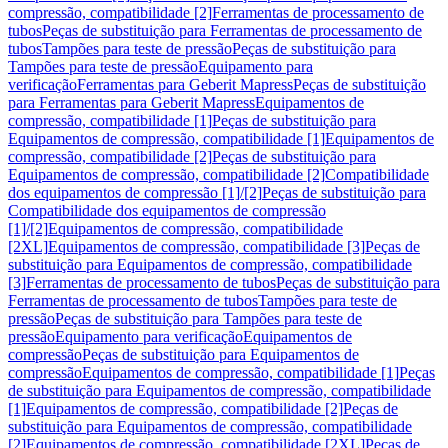
compressão, compatibilidade [2]
Ferramentas de processamento de
tubos
Peças de substituição para Ferramentas de processamento de
tubos
Tampões para teste de pressão
Peças de substituição para
Tampões para teste de pressão
Equipamento para
verificação
Ferramentas para Geberit Mapress
Peças de substituição
para Ferramentas para Geberit Mapress
Equipamentos de
compressão, compatibilidade [1]
Peças de substituição para
Equipamentos de compressão, compatibilidade [1]
Equipamentos de
compressão, compatibilidade [2]
Peças de substituição para
Equipamentos de compressão, compatibilidade [2]
Compatibilidade
dos equipamentos de compressão [1]/[2]
Peças de substituição para
Compatibilidade dos equipamentos de compressão
[1]/[2]
Equipamentos de compressão, compatibilidade
[2XL]
Equipamentos de compressão, compatibilidade [3]
Peças de
substituição para Equipamentos de compressão, compatibilidade
[3]
Ferramentas de processamento de tubos
Peças de substituição para
Ferramentas de processamento de tubos
Tampões para teste de
pressão
Peças de substituição para Tampões para teste de
pressão
Equipamento para verificação
Equipamentos de
compressão
Peças de substituição para Equipamentos de
compressão
Equipamentos de compressão, compatibilidade [1]
Peças
de substituição para Equipamentos de compressão, compatibilidade
[1]
Equipamentos de compressão, compatibilidade [2]
Peças de
substituição para Equipamentos de compressão, compatibilidade
[2]
Equipamentos de compressão, compatibilidade [2XL]
Peças de