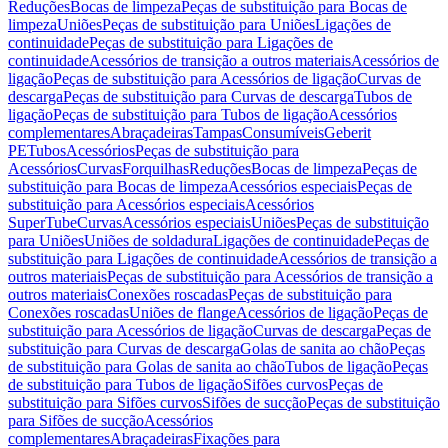
Reduções
Bocas de limpeza
Peças de substituição para Bocas de
limpeza
Uniões
Peças de substituição para Uniões
Ligações de
continuidade
Peças de substituição para Ligações de
continuidade
Acessórios de transição a outros materiais
Acessórios de
ligação
Peças de substituição para Acessórios de ligação
Curvas de
descarga
Peças de substituição para Curvas de descarga
Tubos de
ligação
Peças de substituição para Tubos de ligação
Acessórios
complementares
Abraçadeiras
Tampas
Consumíveis
Geberit
PE
Tubos
Acessórios
Peças de substituição para
Acessórios
Curvas
Forquilhas
Reduções
Bocas de limpeza
Peças de
substituição para Bocas de limpeza
Acessórios especiais
Peças de
substituição para Acessórios especiais
Acessórios
SuperTube
Curvas
Acessórios especiais
Uniões
Peças de substituição
para Uniões
Uniões de soldadura
Ligações de continuidade
Peças de
substituição para Ligações de continuidade
Acessórios de transição a
outros materiais
Peças de substituição para Acessórios de transição a
outros materiais
Conexões roscadas
Peças de substituição para
Conexões roscadas
Uniões de flange
Acessórios de ligação
Peças de
substituição para Acessórios de ligação
Curvas de descarga
Peças de
substituição para Curvas de descarga
Golas de sanita ao chão
Peças
de substituição para Golas de sanita ao chão
Tubos de ligação
Peças
de substituição para Tubos de ligação
Sifões curvos
Peças de
substituição para Sifões curvos
Sifões de sucção
Peças de substituição
para Sifões de sucção
Acessórios
complementares
Abraçadeiras
Fixações para