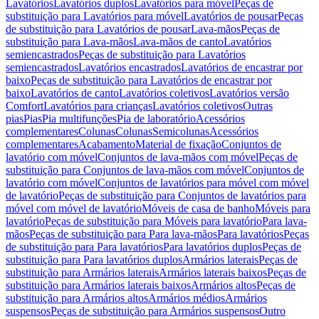
Lavatórios
Lavatórios duplos
Lavatórios para móvel
Peças de
substituição para Lavatórios para móvel
Lavatórios de pousar
Peças
de substituição para Lavatórios de pousar
Lava-mãos
Peças de
substituição para Lava-mãos
Lava-mãos de canto
Lavatórios
semiencastrados
Peças de substituição para Lavatórios
semiencastrados
Lavatórios encastrados
Lavatórios de encastrar por
baixo
Peças de substituição para Lavatórios de encastrar por
baixo
Lavatórios de canto
Lavatórios coletivos
Lavatórios versão
Comfort
Lavatórios para crianças
Lavatórios coletivos
Outras
pias
Pias
Pia multifunções
Pia de laboratório
Acessórios
complementares
Colunas
Colunas
Semicolunas
Acessórios
complementares
Acabamento
Material de fixação
Conjuntos de
lavatório com móvel
Conjuntos de lava-mãos com móvel
Peças de
substituição para Conjuntos de lava-mãos com móvel
Conjuntos de
lavatório com móvel
Conjuntos de lavatórios para móvel com móvel
de lavatório
Peças de substituição para Conjuntos de lavatórios para
móvel com móvel de lavatório
Móveis de casa de banho
Móveis para
lavatório
Peças de substituição para Móveis para lavatório
Para lava-
mãos
Peças de substituição para Para lava-mãos
Para lavatórios
Peças
de substituição para Para lavatórios
Para lavatórios duplos
Peças de
substituição para Para lavatórios duplos
Armários laterais
Peças de
substituição para Armários laterais
Armários laterais baixos
Peças de
substituição para Armários laterais baixos
Armários altos
Peças de
substituição para Armários altos
Armários médios
Armários
suspensos
Peças de substituição para Armários suspensos
Outro