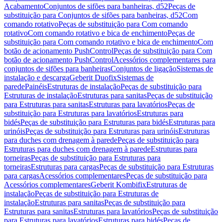
Acabamento
Conjuntos de sifões para banheiras, d52
Peças de
substituição para Conjuntos de sifões para banheiras, d52
Com
comando rotativo
Peças de substituição para Com comando
rotativo
Com comando rotativo e bica de enchimento
Peças de
substituição para Com comando rotativo e bica de enchimento
Com
botão de acionamento PushControl
Peças de substituição para Com
botão de acionamento PushControl
Acessórios complementares para
conjuntos de sifões para banheiras
Conjuntos de ligação
Sistemas de
instalação e descarga
Geberit Duofix
Sistemas de
parede
Painéis
Estruturas de instalação
Peças de substituição para
Estruturas de instalação
Estruturas para sanitas
Peças de substituição
para Estruturas para sanitas
Estruturas para lavatórios
Peças de
substituição para Estruturas para lavatórios
Estruturas para
bidés
Peças de substituição para Estruturas para bidés
Estruturas para
urinóis
Peças de substituição para Estruturas para urinóis
Estruturas
para duches com drenagem à parede
Peças de substituição para
Estruturas para duches com drenagem à parede
Estruturas para
torneiras
Peças de substituição para Estruturas para
torneiras
Estruturas para cargas
Peças de substituição para Estruturas
para cargas
Acessórios complementares
Peças de substituição para
Acessórios complementares
Geberit Kombifix
Estruturas de
instalação
Peças de substituição para Estruturas de
instalação
Estruturas para sanitas
Peças de substituição para
Estruturas para sanitas
Estruturas para lavatórios
Peças de substituição
para Estruturas para lavatórios
Estruturas para bidés
Peças de