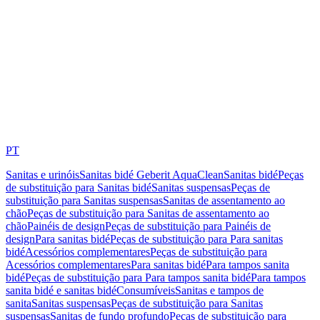
PT
Sanitas e urinóis
Sanitas bidé Geberit AquaClean
Sanitas bidé
Peças
de substituição para Sanitas bidé
Sanitas suspensas
Peças de
substituição para Sanitas suspensas
Sanitas de assentamento ao
chão
Peças de substituição para Sanitas de assentamento ao
chão
Painéis de design
Peças de substituição para Painéis de
design
Para sanitas bidé
Peças de substituição para Para sanitas
bidé
Acessórios complementares
Peças de substituição para
Acessórios complementares
Para sanitas bidé
Para tampos sanita
bidé
Peças de substituição para Para tampos sanita bidé
Para tampos
sanita bidé e sanitas bidé
Consumíveis
Sanitas e tampos de
sanita
Sanitas suspensas
Peças de substituição para Sanitas
suspensas
Sanitas de fundo profundo
Peças de substituição para