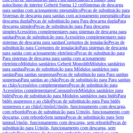
autoclismo de interior Geberit Sigma 12 cm
Sistemas de descarga
para sanitas com acionamento pneumático
Peças de substituição para
Sistemas de descarga para sanitas com acionamento pneumático
Para
descarga dupla
Peças de substituição para Para descarga dupla
Para
descarga simples
Peças de substituição para Para descarga
simples
Acessórios complementares para sistemas de descarga para
sanitas
Peças de substituição para Acessórios complementares para
sistemas de descarga para sanitas
Conjuntos de instalação
Peças de
substituição para Conjuntos de instalação
Para sistemas de descarga
para sanita com acionamento eletrónico
Peças de substituição para
Para sistemas de descarga para sanita com acionamento
eletrónico
Módulos sanitários Geberit Monolith
Módulos sanitários
para sanitas
Peças de substituição para Módulos sanitários para
sanitas
Para sanitas suspensas
Peças de substituição para Para sanitas
suspensas
Para sanitas ao chão
Peças de substituição para Para sanitas
ao chão
Acessórios complementares
Peças de substituição para
Acessórios complementares
Consumíveis
Módulos sanitários para
bidés
Peças de substituição para Módulos sanitários para bidés
Para
bidés suspensos e ao chão
Peças de substituição para Para bidés
suspensos e ao chão
Urinóis
Urinóis, funcionamento com descarga,
com rebordo
Peças de substituição para Urinóis, funcionamento com
descarga, com rebordo
Sem tampa
Peças de substituição para Sem
tampa
Urinóis, funcionamento com descarga, sem rebordo
Peças de
substituição para Urinóis, funcionamento com descarga, sem