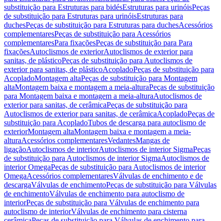
substituição para Estruturas para bidés
Estruturas para urinóis
Peças
de substituição para Estruturas para urinóis
Estruturas para
duches
Peças de substituição para Estruturas para duches
Acessórios
complementares
Peças de substituição para Acessórios
complementares
Para fixações
Peças de substituição para Para
fixações
Autoclismos de exterior
Autoclismos de exterior para
sanitas, de plástico
Peças de substituição para Autoclismos de
exterior para sanitas, de plástico
Acoplado
Peças de substituição para
Acoplado
Montagem alta
Peças de substituição para Montagem
alta
Montagem baixa e montagem a meia-altura
Peças de substituição
para Montagem baixa e montagem a meia-altura
Autoclismos de
exterior para sanitas, de cerâmica
Peças de substituição para
Autoclismos de exterior para sanitas, de cerâmica
Acoplado
Peças de
substituição para Acoplado
Tubos de descarga para autoclismo de
exterior
Montagem alta
Montagem baixa e montagem a meia-
altura
Acessórios complementares
Vedantes
Mangas de
ligação
Autoclismos de interior
Autoclismos de interior Sigma
Peças
de substituição para Autoclismos de interior Sigma
Autoclismos de
interior Omega
Peças de substituição para Autoclismos de interior
Omega
Acessórios complementares
Válvulas de enchimento e de
descarga
Válvulas de enchimento
Peças de substituição para Válvulas
de enchimento
Válvulas de enchimento para autoclismo de
interior
Peças de substituição para Válvulas de enchimento para
autoclismo de interior
Válvulas de enchimento para cisterna
cerâmica
Peças de substituição para Válvulas de enchimento para