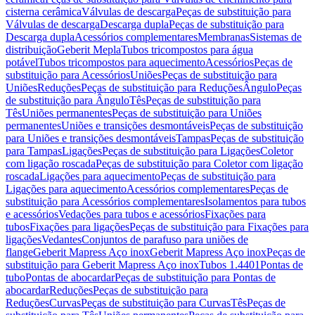
cisterna cerâmica
Válvulas de descarga
Peças de substituição para
Válvulas de descarga
Descarga dupla
Peças de substituição para
Descarga dupla
Acessórios complementares
Membranas
Sistemas de
distribuição
Geberit Mepla
Tubos tricompostos para água
potável
Tubos tricompostos para aquecimento
Acessórios
Peças de
substituição para Acessórios
Uniões
Peças de substituição para
Uniões
Reduções
Peças de substituição para Reduções
Ângulo
Peças
de substituição para Ângulo
Tês
Peças de substituição para
Tês
Uniões permanentes
Peças de substituição para Uniões
permanentes
Uniões e transições desmontáveis
Peças de substituição
para Uniões e transições desmontáveis
Tampas
Peças de substituição
para Tampas
Ligações
Peças de substituição para Ligações
Coletor
com ligação roscada
Peças de substituição para Coletor com ligação
roscada
Ligações para aquecimento
Peças de substituição para
Ligações para aquecimento
Acessórios complementares
Peças de
substituição para Acessórios complementares
Isolamentos para tubos
e acessórios
Vedações para tubos e acessórios
Fixações para
tubos
Fixações para ligações
Peças de substituição para Fixações para
ligações
Vedantes
Conjuntos de parafuso para uniões de
flange
Geberit Mapress Aço inox
Geberit Mapress Aço inox
Peças de
substituição para Geberit Mapress Aço inox
Tubos 1.4401
Pontas de
tubo
Pontas de abocardar
Peças de substituição para Pontas de
abocardar
Reduções
Peças de substituição para
Reduções
Curvas
Peças de substituição para Curvas
Tês
Peças de