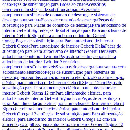
chão
Peças de substituição para Bidés ao chão
Acessórios
complementares
Peças de substituição para Acessórios
complementares
Placas de comando de descarga e sistemas de
descarga para sanitas
Placas de comando de descarga
Peças de
substituição para Placas de comando de descarga
Para autoclismo de
interior Geberit Sigma
Peças de substituição para Para autoclismo de
interior Geberit Sigma
Para autoclismo de interior Geberit
Omega
Peças de substituição para Para autoclismo de interior
Geberit Omega
Para autoclismo de interior Geberit Delta
Peças de
substituição para Para autoclismo de interior Geberit Delta
Para
autoclismo de interior Twinline
Peças de substituição para Para
autoclismo de interior Twinline
Acessórios
complementares
Consumíveis
Sistemas de descarga para sanitas com
acionamento eletrónico
Peças de substituição para Sistemas de
descarga para sanitas com acionamento eletrónico
Para alimentação
elétrica, para autoclismo de interior Geberit Sigma 12 cm
Peças de
substituição para Para alimentação elétrica, para autoclismo de
interior Geberit Sigma 12 cm
Para alimentação elétrica, para
autoclismos de interior Geberit Sigma 8 cm
Peças de substituição
para Para alimentação elétrica, para autoclismos de interior Geberit
Sigma 8 cm
Para alimentação elétrica, para autoclismo de interior
Geberit Omega 12 cm
Peças de substituição para Para alimentação
elétrica, para autoclismo de interior Geberit Omega 12 cm
Para
alimentação a pilhas, para autoclismo de interior Geberit Sigma 12
cm
Peças de substituição para Para alimentação a pilhas, para