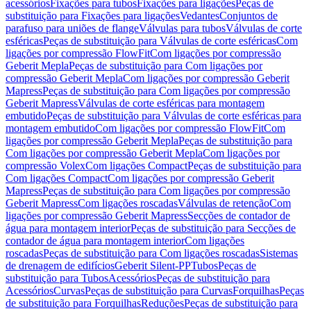
acessórios
Fixações para tubos
Fixações para ligações
Peças de
substituição para Fixações para ligações
Vedantes
Conjuntos de
parafuso para uniões de flange
Válvulas para tubos
Válvulas de corte
esféricas
Peças de substituição para Válvulas de corte esféricas
Com
ligações por compressão FlowFit
Com ligações por compressão
Geberit Mepla
Peças de substituição para Com ligações por
compressão Geberit Mepla
Com ligações por compressão Geberit
Mapress
Peças de substituição para Com ligações por compressão
Geberit Mapress
Válvulas de corte esféricas para montagem
embutido
Peças de substituição para Válvulas de corte esféricas para
montagem embutido
Com ligações por compressão FlowFit
Com
ligações por compressão Geberit Mepla
Peças de substituição para
Com ligações por compressão Geberit Mepla
Com ligações por
compressão Volex
Com ligações Compact
Peças de substituição para
Com ligações Compact
Com ligações por compressão Geberit
Mapress
Peças de substituição para Com ligações por compressão
Geberit Mapress
Com ligações roscadas
Válvulas de retenção
Com
ligações por compressão Geberit Mapress
Secções de contador de
água para montagem interior
Peças de substituição para Secções de
contador de água para montagem interior
Com ligações
roscadas
Peças de substituição para Com ligações roscadas
Sistemas
de drenagem de edifícios
Geberit Silent-PP
Tubos
Peças de
substituição para Tubos
Acessórios
Peças de substituição para
Acessórios
Curvas
Peças de substituição para Curvas
Forquilhas
Peças
de substituição para Forquilhas
Reduções
Peças de substituição para