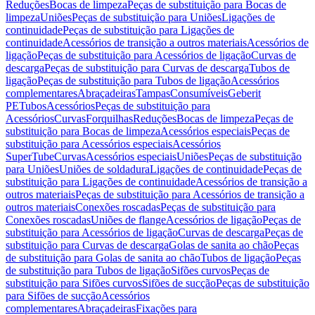
Reduções
Bocas de limpeza
Peças de substituição para Bocas de
limpeza
Uniões
Peças de substituição para Uniões
Ligações de
continuidade
Peças de substituição para Ligações de
continuidade
Acessórios de transição a outros materiais
Acessórios de
ligação
Peças de substituição para Acessórios de ligação
Curvas de
descarga
Peças de substituição para Curvas de descarga
Tubos de
ligação
Peças de substituição para Tubos de ligação
Acessórios
complementares
Abraçadeiras
Tampas
Consumíveis
Geberit
PE
Tubos
Acessórios
Peças de substituição para
Acessórios
Curvas
Forquilhas
Reduções
Bocas de limpeza
Peças de
substituição para Bocas de limpeza
Acessórios especiais
Peças de
substituição para Acessórios especiais
Acessórios
SuperTube
Curvas
Acessórios especiais
Uniões
Peças de substituição
para Uniões
Uniões de soldadura
Ligações de continuidade
Peças de
substituição para Ligações de continuidade
Acessórios de transição a
outros materiais
Peças de substituição para Acessórios de transição a
outros materiais
Conexões roscadas
Peças de substituição para
Conexões roscadas
Uniões de flange
Acessórios de ligação
Peças de
substituição para Acessórios de ligação
Curvas de descarga
Peças de
substituição para Curvas de descarga
Golas de sanita ao chão
Peças
de substituição para Golas de sanita ao chão
Tubos de ligação
Peças
de substituição para Tubos de ligação
Sifões curvos
Peças de
substituição para Sifões curvos
Sifões de sucção
Peças de substituição
para Sifões de sucção
Acessórios
complementares
Abraçadeiras
Fixações para