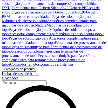
substituição para Equipamentos de compressão, compatibilidade
[2XL]
Ferramentas para Geberit Silent-db20/Geberit PE
Peças de
substituição para Ferramentas para Geberit Silent-db20/Geberit
PE
Máquinas de eletrossoldadura
Peças de substituição para
Máquinas de eletrossoldadura
Acessórios complementares para
máquinas de eletrossoldadura
Máquinas de soldadura topo a
topo
Peças de substituição para Máquinas de soldadura topo a
topo
Acessórios complementares para máquinas de soldadura topo a
topo
Peças de substituição para Acessórios complementares para
máquinas de soldadura topo a topo
Ferramentas de processamento de
tubos
Peças de substituição para Ferramentas de processamento de
tubos
Acessórios complementares para ferramentas de
processamento de tubos
Peças de substituição para Acessórios
complementares para ferramentas de processamento de
tubos
Comandos remotos
Comandos à distância
Categorias de produto
Linhas de casa de banho
Novidades