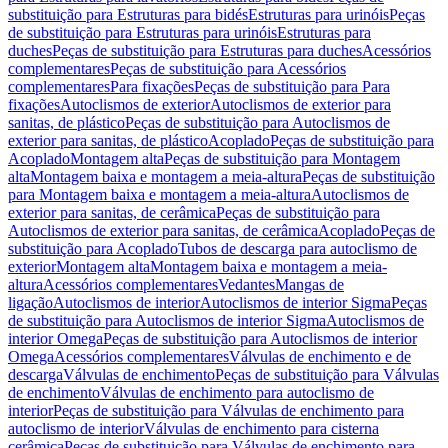
substituição para Estruturas para bidés
Estruturas para urinóis
Peças
de substituição para Estruturas para urinóis
Estruturas para
duches
Peças de substituição para Estruturas para duches
Acessórios
complementares
Peças de substituição para Acessórios
complementares
Para fixações
Peças de substituição para Para
fixações
Autoclismos de exterior
Autoclismos de exterior para
sanitas, de plástico
Peças de substituição para Autoclismos de
exterior para sanitas, de plástico
Acoplado
Peças de substituição para
Acoplado
Montagem alta
Peças de substituição para Montagem
alta
Montagem baixa e montagem a meia-altura
Peças de substituição
para Montagem baixa e montagem a meia-altura
Autoclismos de
exterior para sanitas, de cerâmica
Peças de substituição para
Autoclismos de exterior para sanitas, de cerâmica
Acoplado
Peças de
substituição para Acoplado
Tubos de descarga para autoclismo de
exterior
Montagem alta
Montagem baixa e montagem a meia-
altura
Acessórios complementares
Vedantes
Mangas de
ligação
Autoclismos de interior
Autoclismos de interior Sigma
Peças
de substituição para Autoclismos de interior Sigma
Autoclismos de
interior Omega
Peças de substituição para Autoclismos de interior
Omega
Acessórios complementares
Válvulas de enchimento e de
descarga
Válvulas de enchimento
Peças de substituição para Válvulas
de enchimento
Válvulas de enchimento para autoclismo de
interior
Peças de substituição para Válvulas de enchimento para
autoclismo de interior
Válvulas de enchimento para cisterna
cerâmica
Peças de substituição para Válvulas de enchimento para