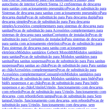
autoclismo de interior Geberit Sigma 12 cm
Sistemas de descarga
para sanitas com acionamento pneumático
Peças de substituição para
Sistemas de descarga para sanitas com acionamento pneumático
Para
descarga dupla
Peças de substituição para Para descarga dupla
Para
descarga simples
Peças de substituição para Para descarga
simples
Acessórios complementares para sistemas de descarga para
sanitas
Peças de substituição para Acessórios complementares para
sistemas de descarga para sanitas
Conjuntos de instalação
Peças de
substituição para Conjuntos de instalação
Para sistemas de descarga
para sanita com acionamento eletrónico
Peças de substituição para
Para sistemas de descarga para sanita com acionamento
eletrónico
Módulos sanitários Geberit Monolith
Módulos sanitários
para sanitas
Peças de substituição para Módulos sanitários para
sanitas
Para sanitas suspensas
Peças de substituição para Para sanitas
suspensas
Para sanitas ao chão
Peças de substituição para Para sanitas
ao chão
Acessórios complementares
Peças de substituição para
Acessórios complementares
Consumíveis
Módulos sanitários para
bidés
Peças de substituição para Módulos sanitários para bidés
Para
bidés suspensos e ao chão
Peças de substituição para Para bidés
suspensos e ao chão
Urinóis
Urinóis, funcionamento com descarga,
com rebordo
Peças de substituição para Urinóis, funcionamento com
descarga, com rebordo
Sem tampa
Peças de substituição para Sem
tampa
Urinóis, funcionamento com descarga, sem rebordo
Peças de
substituição para Urinóis, funcionamento com descarga, sem