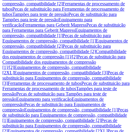
compressão, compatibilidade [2]
Ferramentas de processamento de
tubos
Peças de substituição para Ferramentas de processamento de
tubos
Tampões para teste de pressão
Peças de substituição para
Tampões para teste de pressão
Equipamento para
verificação
Ferramentas para Geberit Mapress
Peças de substituição
para Ferramentas para Geberit Mapress
Equipamentos de
compressão, compatibilidade [1]
Peças de substituição para
Equipamentos de compressão, compatibilidade [1]
Equipamentos de
compressão, compatibilidade [2]
Peças de substituição para
Equipamentos de compressão, compatibilidade [2]
Compatibilidade
dos equipamentos de compressão [1]/[2]
Peças de substituição para
Compatibilidade dos equipamentos de compressão
[1]/[2]
Equipamentos de compressão, compatibilidade
[2XL]
Equipamentos de compressão, compatibilidade [3]
Peças de
substituição para Equipamentos de compressão, compatibilidade
[3]
Ferramentas de processamento de tubos
Peças de substituição para
Ferramentas de processamento de tubos
Tampões para teste de
pressão
Peças de substituição para Tampões para teste de
pressão
Equipamento para verificação
Equipamentos de
compressão
Peças de substituição para Equipamentos de
compressão
Equipamentos de compressão, compatibilidade [1]
Peças
de substituição para Equipamentos de compressão, compatibilidade
[1]
Equipamentos de compressão, compatibilidade [2]
Peças de
substituição para Equipamentos de compressão, compatibilidade
[2]
Equipamentos de compressão, compatibilidade [2XL]
Peças de