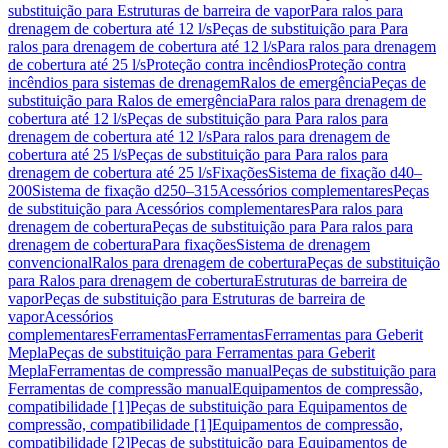
substituição para Estruturas de barreira de vapor
Para ralos para
drenagem de cobertura até 12 l/s
Peças de substituição para Para
ralos para drenagem de cobertura até 12 l/s
Para ralos para drenagem
de cobertura até 25 l/s
Proteção contra incêndios
Proteção contra
incêndios para sistemas de drenagem
Ralos de emergência
Peças de
substituição para Ralos de emergência
Para ralos para drenagem de
cobertura até 12 l/s
Peças de substituição para Para ralos para
drenagem de cobertura até 12 l/s
Para ralos para drenagem de
cobertura até 25 l/s
Peças de substituição para Para ralos para
drenagem de cobertura até 25 l/s
Fixações
Sistema de fixação d40–
200
Sistema de fixação d250–315
Acessórios complementares
Peças
de substituição para Acessórios complementares
Para ralos para
drenagem de cobertura
Peças de substituição para Para ralos para
drenagem de cobertura
Para fixações
Sistema de drenagem
convencional
Ralos para drenagem de cobertura
Peças de substituição
para Ralos para drenagem de cobertura
Estruturas de barreira de
vapor
Peças de substituição para Estruturas de barreira de
vapor
Acessórios
complementares
Ferramentas
Ferramentas
Ferramentas para Geberit
Mepla
Peças de substituição para Ferramentas para Geberit
Mepla
Ferramentas de compressão manual
Peças de substituição para
Ferramentas de compressão manual
Equipamentos de compressão,
compatibilidade [1]
Peças de substituição para Equipamentos de
compressão, compatibilidade [1]
Equipamentos de compressão,
compatibilidade [2]
Peças de substituição para Equipamentos de