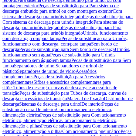
rebordo
Para sistema de descarga embutido para urinol ou com
montagem exterior
Peças de substituição para Para sistema de
descarga embutido para urinol ou com montagem exterior
Com
sistema de descarga para urinóis integrado
Peças de substituição para
Com sistema de descarga para urinóis integrado
Para sistema de
descarga para urinóis integrado
Peças de substituição para Para
sistema de descarga para urinóis integrado
Urinóis, funcionamento
com descarga, com/para tampa
Peças de substituição para Urinóis,
funcionamento com descarga, com/para tampa
Sem bordo de
descarga
Peças de substituição para Sem bordo de descarga
Urinóis,
funcionamento sem água
Peças de substituição para Urinóis,
funcionamento sem água
Sem tampa
Peças de substituição para Sem
tampa
Separadores de urinol
Separadores de urinol de
plástico
Separadores de urinol de vidro
Acessórios
complementares
Peças de substituição para Acessórios
complementares
Sifões e acessórios complementares para
sifões
Tubos de descarga, curvas de descarga e acessórios de
transição
Peças de substituição para Tubos de descarga, curvas de
descarga e acessórios de transição
Material de fixação
Distribuidor de
descarga
Sistemas de descarga para urinol
De interior
Peças de
substituição para De interior
Com acionamento eletrónico,
alimentação elétrica
Peças de substituição para Com acionamento
eletrónico, alimentação elétrica
Com acionamento eletrónico,
alimentação a pilhas
Peças de substituição para Com acionamento
eletrónico, alimentação a pilhas
Com acionamento pneumático
Peças