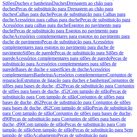
Sifões
Duches e banheiras
Duches
Drenagem ao chão para
duches
Peças de substituição para Drenagem ao chão para
duches
Calhas para duche
Peças de substituição para Calhas para
duche
Acessórios para calhas para duche
Peças de substituição para
Acessórios para calhas para duche
Esgotos no pavimento para
duche
Peças de substituição para Esgotos no pavimento para
duche
Acessórios complementares para esgotos no pavimento para
duche de pavimento
Peças de substituição para Acessórios
complementares para esgotos no pavimento para duche de
pavimento
Sifões de parede
Peças de substituição para Sifões de
parede
Acessórios complementares para sifões de parede
Peças de
substituição para Acessórios complementares para sifões de
parede
Bases de duche e superfícies de duche
Acessórios
complementares
Banheiras
Acessórios complementares
Conjuntos de
reparação
Estruturas de ligação para duches e banheiras
Conjuntos de
sifões para bases de duche, d52
Peças de substituição para Conjuntos
de sifões para bases de duche, d52
Com tampão de sifão
Peças de
substituição para Com tampão de sifão
Conjuntos de sifões para
bases de duche, d62
Peças de substituição para Conjuntos de sifões
para bases de duche, d62
Com tampão de sifão
Peças de substituição
para Com tampão de sifão
Conjuntos de sifões para bases de duche,
d90
Peças de substituição para Conjuntos de sifões para bases de
duche, d90
Com tampão de sifão
Peças de substituição para Com
tampão de sifão
Sem tampão de sifão
Peças de substituição para Sem
tampão de sifão
Acabamento
Peças de substituição para