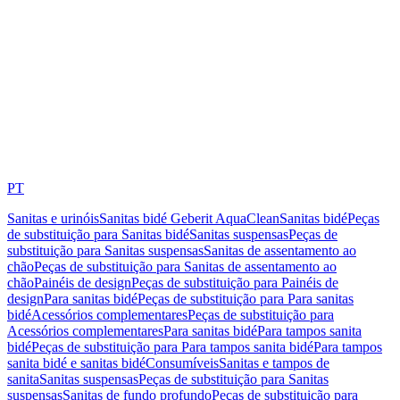
PT
Sanitas e urinóis
Sanitas bidé Geberit AquaClean
Sanitas bidé
Peças
de substituição para Sanitas bidé
Sanitas suspensas
Peças de
substituição para Sanitas suspensas
Sanitas de assentamento ao
chão
Peças de substituição para Sanitas de assentamento ao
chão
Painéis de design
Peças de substituição para Painéis de
design
Para sanitas bidé
Peças de substituição para Para sanitas
bidé
Acessórios complementares
Peças de substituição para
Acessórios complementares
Para sanitas bidé
Para tampos sanita
bidé
Peças de substituição para Para tampos sanita bidé
Para tampos
sanita bidé e sanitas bidé
Consumíveis
Sanitas e tampos de
sanita
Sanitas suspensas
Peças de substituição para Sanitas
suspensas
Sanitas de fundo profundo
Peças de substituição para