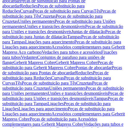
abocardar
Peças de substituição para Pontas de
abocardar
Reduções
Peças de substituição para
Reduções
Curvas
Peças de substituição para Curvas
Tês
Peças de
substituição para Tês
Cruzetas
Peças de substituição para
Cruzetas
Uniões permanentes
Peças de substituição para Uniões
permanentes
Uniões e transições desmontáveis
Peças de substituição
para Uniões e transições desmontáveis
Juntas de dilatação
Peças de
substituição para Juntas de dilatação
Tampas
Peças de substituição
para Tampas
Ligações para aquecimento
Peças de substituição para
Ligações para aquecimento
Acessórios complementares para Geberit
Mapress Aço carbono
Vedações para tubos e acessórios
Fixações
para tubos
Vedantes
Conjuntos de parafuso para uniões de
flange
Geberit Mapress Cobre
Geberit Mapress Cobre
Peças de
substituição para Geberit Mapress Cobre
Pontas de abocardar
Peças
de substituição para Pontas de abocardar
Reduções
Peças de
substituição para Reduções
Curvas
Peças de substituição para
Curvas
Tês
Peças de substituição para Tês
Cruzetas
Peças de
substituição para Cruzetas
Uniões permanentes
Peças de substituição
para Uniões permanentes
Uniões e transições desmontáveis
Peças de
substituição para Uniões e transições desmontáveis
Tampas
Peças de
substituição para Tampas
Ligações
Peças de substituição para
Ligações
Ligações para aquecimento
Peças de substituição para
Ligações para aquecimento
Acessórios complementares para Geberit
Mapress Cobre
Peças de substituição para Acessórios
complementares para Geberit Mapress Cobre
Vedações para tubos e