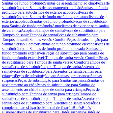
Sanitas de fundo profundo
Sanitas de assentamento ao chão
Peças de
substituição para Sanitas de assentamento ao chão
Sanitas de fundo
profundo para autoclismos de exterior acoplados
Peças de
substituição para Sanitas de fundo profundo para autoclismos de
exterior acoplados
Sanitas de fundo profundo
Peças de substituição
para Sanitas de fundo profundo
Autoclismos de exterior para sanitas,
de cerâmica
Acoplado
Tampos de sanita
Peças de substituição para
Tampos de sanita
Tampos de sanita
Peças de substituição para
Tampos de sanita
Sanitas versão Comfort
Peças de substituição para
Sanitas versão Comfort
Sanitas de fundo profundo elevadas
Peças de
substituição para Sanitas de fundo profundo elevadas
Sanitas de
fundo profundo extensíveis
Peças de substituição para Sanitas de
fundo profundo extensíveis
Tampos de sanita versão Comfort
Peças
de substituição para Tampos de sanita versão Comfort
Tampos de
sanita
Peças de substituição para Tampos de sanita
Assentos de
sanita
Peças de substituição para Assentos de sanita
Sanitas para
crianças
Peças de substituição para Sanitas para crianças
Sanitas
suspensas
Peças de substituição para Sanitas suspensas
Sanitas de
assentamento ao chão
Peças de substituição para Sanitas de
assentamento ao chão
Tampos de sanita para crianças
Peças de
substituição para Tampos de sanita para crianças
Tampos de
sanita
Peças de substituição para Tampos de sanita
Assentos de
sanita
Peças de substituição para Assentos de sanita
Acessórios
complementares
Ligações
Material de fixação
Bidés
Bidés
suspensos
Peças de substituição para Bidés suspensos
Bidés ao