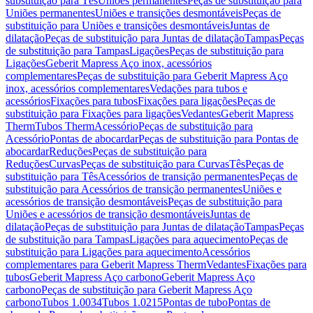
substituição para Tês
Uniões permanentes
Peças de substituição para
Uniões permanentes
Uniões e transições desmontáveis
Peças de
substituição para Uniões e transições desmontáveis
Juntas de
dilatação
Peças de substituição para Juntas de dilatação
Tampas
Peças
de substituição para Tampas
Ligações
Peças de substituição para
Ligações
Geberit Mapress Aço inox, acessórios
complementares
Peças de substituição para Geberit Mapress Aço
inox, acessórios complementares
Vedações para tubos e
acessórios
Fixações para tubos
Fixações para ligações
Peças de
substituição para Fixações para ligações
Vedantes
Geberit Mapress
Therm
Tubos Therm
Acessório
Peças de substituição para
Acessório
Pontas de abocardar
Peças de substituição para Pontas de
abocardar
Reduções
Peças de substituição para
Reduções
Curvas
Peças de substituição para Curvas
Tês
Peças de
substituição para Tês
Acessórios de transição permanentes
Peças de
substituição para Acessórios de transição permanentes
Uniões e
acessórios de transição desmontáveis
Peças de substituição para
Uniões e acessórios de transição desmontáveis
Juntas de
dilatação
Peças de substituição para Juntas de dilatação
Tampas
Peças
de substituição para Tampas
Ligações para aquecimento
Peças de
substituição para Ligações para aquecimento
Acessórios
complementares para Geberit Mapress Therm
Vedantes
Fixações para
tubos
Geberit Mapress Aço carbono
Geberit Mapress Aço
carbono
Peças de substituição para Geberit Mapress Aço
carbono
Tubos 1.0034
Tubos 1.0215
Pontas de tubo
Pontas de