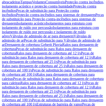
abraçadeiras
Tampas
Vedantes
Consumíveis
Proteção contra incêndios,
isolamento acústico e proteção contra humidade
Proteção contra
incêndios
Peças de substituição para Proteção contra
incêndios
Proteção contra-incêndios para sistemas de drenagem
Peças
de substituição para Proteção contra-incêndios para sistemas de
drenagem
Isolamento acústico
Isolamentos para estrutura com
isolamento de ruído por percussão
Isolamentos para estrutura com
isolamento de ruído por percussão e isolamento de ruído
aéreo
Válvulas de admissão de ar para drenagem
Válvulas de
admissão de ar
Peças de substituição para Válvulas de admissão de
ar
Drenagem de cobertura Geberit Pluvia
Ralos para drenagem de
cobertura
Peças de substituição para Ralos para drenagem de
cobertura
Ralos para drenagem de cobertura até 12 l/s
Peças de
substituição para Ralos para drenagem de cobertura até 12 l/s
Ralos
para drenagem de cobertura até 25 l/s
Peças de substituição para
Ralos para drenagem de cobertura até 25 l/s
Ralos para drenagem de
cobertura até 100 l/s
Peças de substituição para Ralos para drenagem
de cobertura até 100 l/s
Ralos para drenagem de cobertura para
caleiras
Peças de substituição para Ralos para drenagem de cobertura
para caleiras
Ralos para drenagem de cobertura até 12 l/s
Peças de
substituição para Ralos para drenagem de cobertura até 12 l/s
Ralos
para drenagem de cobertura até 25 l/s
Peças de substituição para
Ralos para drenagem de cobertura até 25 l/s
Ralos para drenagem de
cobertura até 100 l/s
Peças de substituição para Ralos para drenagem
de cobertura até 100 l/s
Estruturas de barreira de vapor
Peças de