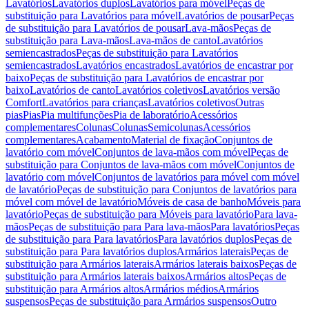
Lavatórios
Lavatórios duplos
Lavatórios para móvel
Peças de
substituição para Lavatórios para móvel
Lavatórios de pousar
Peças
de substituição para Lavatórios de pousar
Lava-mãos
Peças de
substituição para Lava-mãos
Lava-mãos de canto
Lavatórios
semiencastrados
Peças de substituição para Lavatórios
semiencastrados
Lavatórios encastrados
Lavatórios de encastrar por
baixo
Peças de substituição para Lavatórios de encastrar por
baixo
Lavatórios de canto
Lavatórios coletivos
Lavatórios versão
Comfort
Lavatórios para crianças
Lavatórios coletivos
Outras
pias
Pias
Pia multifunções
Pia de laboratório
Acessórios
complementares
Colunas
Colunas
Semicolunas
Acessórios
complementares
Acabamento
Material de fixação
Conjuntos de
lavatório com móvel
Conjuntos de lava-mãos com móvel
Peças de
substituição para Conjuntos de lava-mãos com móvel
Conjuntos de
lavatório com móvel
Conjuntos de lavatórios para móvel com móvel
de lavatório
Peças de substituição para Conjuntos de lavatórios para
móvel com móvel de lavatório
Móveis de casa de banho
Móveis para
lavatório
Peças de substituição para Móveis para lavatório
Para lava-
mãos
Peças de substituição para Para lava-mãos
Para lavatórios
Peças
de substituição para Para lavatórios
Para lavatórios duplos
Peças de
substituição para Para lavatórios duplos
Armários laterais
Peças de
substituição para Armários laterais
Armários laterais baixos
Peças de
substituição para Armários laterais baixos
Armários altos
Peças de
substituição para Armários altos
Armários médios
Armários
suspensos
Peças de substituição para Armários suspensos
Outro