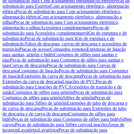
de substituição para Com acionamento pneumático
Exterior
Peças de
substituição para Exterior
Com acionamento eletrónico, alimentação
elétrica
Peças de substituição para Com acionamento eletrónico,
alimentação elétrica
Com acionamento eletrónico, alimentação a
pilhas
Peças de substituição para Com acionamento eletrónico,
alimentação a pilhas
Acessórios complementares
Peças de
substituição para Acessórios complementares
Kits de estrutura e de
substituição
Peças de substituição para Kits de estrutura e de
substituição
Tubos de descarga, curvas de descarga e acessórios de
transição
Placas de acesso
Comandos remotos
Estruturas de ligação
para sanitas, urinóis e bidés
Conjuntos de sifões para sanitas e
pias
Peças de substituição para Conjuntos de sifões para sanitas e
pias
Curvas de descarga
Peças de substituição para Curvas de
descarga
Conjuntos de ligação
Peças de substituição para Conjuntos
de ligação
Extensões da curva de descarga
Peças de substituição para
Extensões da curva de descarga
Ligações de PVC
Peças de
substituição para Ligações de PVC
Acessórios de transição e de
união
Conjuntos de sifões para urinóis
Peças de substituição para
Conjuntos de sifões para urinóis
Sifões de urinóis
Peças de
substituição para Sifões de urinóis
Extensões de tubo de descarga e
de curva de descarga
Peças de substituição para Extensões de tubo
de descarga e de curva de descarga
Conjuntos de sifões para
bidés
Peças de substituição para Conjuntos de sifões para bidés
Sifões
curvos
Peças de substituição para Sifões curvos
Ligações
Áreas de
lavagem
Lavatórios
Lavatórios
Peças de substituição para