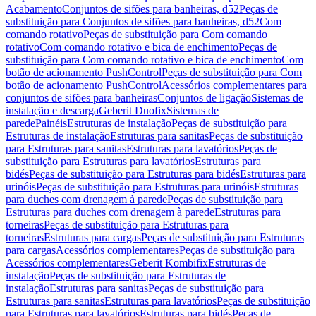
Acabamento
Conjuntos de sifões para banheiras, d52
Peças de
substituição para Conjuntos de sifões para banheiras, d52
Com
comando rotativo
Peças de substituição para Com comando
rotativo
Com comando rotativo e bica de enchimento
Peças de
substituição para Com comando rotativo e bica de enchimento
Com
botão de acionamento PushControl
Peças de substituição para Com
botão de acionamento PushControl
Acessórios complementares para
conjuntos de sifões para banheiras
Conjuntos de ligação
Sistemas de
instalação e descarga
Geberit Duofix
Sistemas de
parede
Painéis
Estruturas de instalação
Peças de substituição para
Estruturas de instalação
Estruturas para sanitas
Peças de substituição
para Estruturas para sanitas
Estruturas para lavatórios
Peças de
substituição para Estruturas para lavatórios
Estruturas para
bidés
Peças de substituição para Estruturas para bidés
Estruturas para
urinóis
Peças de substituição para Estruturas para urinóis
Estruturas
para duches com drenagem à parede
Peças de substituição para
Estruturas para duches com drenagem à parede
Estruturas para
torneiras
Peças de substituição para Estruturas para
torneiras
Estruturas para cargas
Peças de substituição para Estruturas
para cargas
Acessórios complementares
Peças de substituição para
Acessórios complementares
Geberit Kombifix
Estruturas de
instalação
Peças de substituição para Estruturas de
instalação
Estruturas para sanitas
Peças de substituição para
Estruturas para sanitas
Estruturas para lavatórios
Peças de substituição
para Estruturas para lavatórios
Estruturas para bidés
Peças de