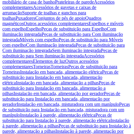
mobiliário de casa de banho
Prateleiras de parede
Acessórios
complementares
Acessórios de gavetas e caixas de
arrumação
Suporte de toalhas e ganchos para
toalhas
Puxadores
Conjuntos de pés de apoio
Quadros
magnéticos
Outros acessórios complementares
Espelhos e móveis
com espelho
Espelho
Peças de substituição para Espelho
Com
iluminação integrada
Peças de substituição para Com iluminação
integrada
Móveis com espelho
Peças de substituição para Móveis
com espelho
Com iluminação integrada
Peças de substituição para
Com iluminação integrada
Sem iluminação integrada
Peças de
substituição para Sem iluminação integrada
Acessórios
complementares
Elementos de luz
Outros acessórios
complementares
Torneiras
Torneiras
Peças de substituição para
Torneiras
Instalação em bancada, alimentação elétrica
Peças de
substituição para Instalação em bancada, alimentação
elétrica
Instalação em bancada, alimentação a pilhas
Peças de
substituição para Instalação em bancada, alimentação a
pilhas
Instalação em bancada, alimentação por gerador
Peças de
substituição para Instalação em bancada, alimentação por
gerador
Instalação em bancada, misturadora com um manípulo
Peças
de substituição para Instalação em bancada, misturadora com um
manípulo
Instalação à parede, alimentação elétrica
Peças de
substituição para Instalação à parede, alimentação elétrica
Instalação
à parede, alimentação a pilhas
Peças de substituição para Instalação à
parede, alimentação a pilhas
Instalação à parede, alimentação por