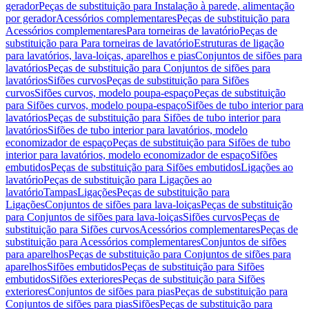
gerador
Peças de substituição para Instalação à parede, alimentação
por gerador
Acessórios complementares
Peças de substituição para
Acessórios complementares
Para torneiras de lavatório
Peças de
substituição para Para torneiras de lavatório
Estruturas de ligação
para lavatórios, lava-loiças, aparelhos e pias
Conjuntos de sifões para
lavatórios
Peças de substituição para Conjuntos de sifões para
lavatórios
Sifões curvos
Peças de substituição para Sifões
curvos
Sifões curvos, modelo poupa-espaço
Peças de substituição
para Sifões curvos, modelo poupa-espaço
Sifões de tubo interior para
lavatórios
Peças de substituição para Sifões de tubo interior para
lavatórios
Sifões de tubo interior para lavatórios, modelo
economizador de espaço
Peças de substituição para Sifões de tubo
interior para lavatórios, modelo economizador de espaço
Sifões
embutidos
Peças de substituição para Sifões embutidos
Ligações ao
lavatório
Peças de substituição para Ligações ao
lavatório
Tampas
Ligações
Peças de substituição para
Ligações
Conjuntos de sifões para lava-loiças
Peças de substituição
para Conjuntos de sifões para lava-loiças
Sifões curvos
Peças de
substituição para Sifões curvos
Acessórios complementares
Peças de
substituição para Acessórios complementares
Conjuntos de sifões
para aparelhos
Peças de substituição para Conjuntos de sifões para
aparelhos
Sifões embutidos
Peças de substituição para Sifões
embutidos
Sifões exteriores
Peças de substituição para Sifões
exteriores
Conjuntos de sifões para pias
Peças de substituição para
Conjuntos de sifões para pias
Sifões
Peças de substituição para