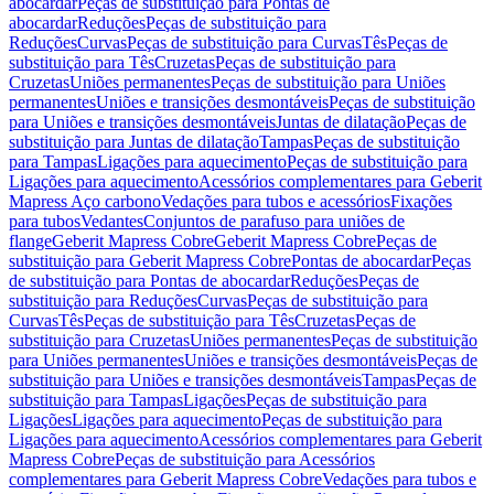
abocardar
Peças de substituição para Pontas de
abocardar
Reduções
Peças de substituição para
Reduções
Curvas
Peças de substituição para Curvas
Tês
Peças de
substituição para Tês
Cruzetas
Peças de substituição para
Cruzetas
Uniões permanentes
Peças de substituição para Uniões
permanentes
Uniões e transições desmontáveis
Peças de substituição
para Uniões e transições desmontáveis
Juntas de dilatação
Peças de
substituição para Juntas de dilatação
Tampas
Peças de substituição
para Tampas
Ligações para aquecimento
Peças de substituição para
Ligações para aquecimento
Acessórios complementares para Geberit
Mapress Aço carbono
Vedações para tubos e acessórios
Fixações
para tubos
Vedantes
Conjuntos de parafuso para uniões de
flange
Geberit Mapress Cobre
Geberit Mapress Cobre
Peças de
substituição para Geberit Mapress Cobre
Pontas de abocardar
Peças
de substituição para Pontas de abocardar
Reduções
Peças de
substituição para Reduções
Curvas
Peças de substituição para
Curvas
Tês
Peças de substituição para Tês
Cruzetas
Peças de
substituição para Cruzetas
Uniões permanentes
Peças de substituição
para Uniões permanentes
Uniões e transições desmontáveis
Peças de
substituição para Uniões e transições desmontáveis
Tampas
Peças de
substituição para Tampas
Ligações
Peças de substituição para
Ligações
Ligações para aquecimento
Peças de substituição para
Ligações para aquecimento
Acessórios complementares para Geberit
Mapress Cobre
Peças de substituição para Acessórios
complementares para Geberit Mapress Cobre
Vedações para tubos e