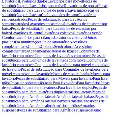
Lavatórios
Lavatórios duplos
Lavatórios para móvel
Peças de
substituição para Lavatórios para móvel
Lavatórios de pousar
Peças
de substituição para Lavatórios de pousar
Lava-mãos
Peças de
substituição para Lava-mãos
Lava-mãos de canto
Lavatórios
semiencastrados
Peças de substituição para Lavatórios
semiencastrados
Lavatórios encastrados
Lavatórios de encastrar por
baixo
Peças de substituição para Lavatórios de encastrar por
baixo
Lavatórios de canto
Lavatórios coletivos
Lavatórios versão
Comfort
Lavatórios para crianças
Lavatórios coletivos
Outras
pias
Pias
Pia multifunções
Pia de laboratório
Acessórios
complementares
Colunas
Colunas
Semicolunas
Acessórios
complementares
Acabamento
Material de fixação
Conjuntos de
lavatório com móvel
Conjuntos de lava-mãos com móvel
Peças de
substituição para Conjuntos de lava-mãos com móvel
Conjuntos de
lavatório com móvel
Conjuntos de lavatórios para móvel com móvel
de lavatório
Peças de substituição para Conjuntos de lavatórios para
móvel com móvel de lavatório
Móveis de casa de banho
Móveis para
lavatório
Peças de substituição para Móveis para lavatório
Para lava-
mãos
Peças de substituição para Para lava-mãos
Para lavatórios
Peças
de substituição para Para lavatórios
Para lavatórios duplos
Peças de
substituição para Para lavatórios duplos
Armários laterais
Peças de
substituição para Armários laterais
Armários laterais baixos
Peças de
substituição para Armários laterais baixos
Armários altos
Peças de
substituição para Armários altos
Armários médios
Armários
suspensos
Peças de substituição para Armários suspensos
Outro