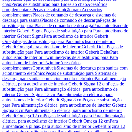
chão
Peças de substituição para Bidés ao chão
Acessórios
complementares
Peças de substituição para Acessórios
complementares
Placas de comando de descarga e sistemas de
descarga para sanitas
Placas de comando de descarga
Peças de
substituição para Placas de comando de descarga
Para autoclismo de
interior Geberit Sigma
Peças de substituição para Para autoclismo de
interior Geberit Sigma
Para autoclismo de interior Geberit
Omega
Peças de substituição para Para autoclismo de interior
Geberit Omega
Para autoclismo de interior Geberit Delta
Peças de
substituição para Para autoclismo de interior Geberit Delta
Para
autoclismo de interior Twinline
Peças de substituição para Para
autoclismo de interior Twinline
Acessórios
complementares
Consumíveis
Sistemas de descarga para sanitas com
acionamento eletrónico
Peças de substituição para Sistemas de
descarga para sanitas com acionamento eletrónico
Para alimentação
elétrica, para autoclismo de interior Geberit Sigma 12 cm
Peças de
substituição para Para alimentação elétrica, para autoclismo de
interior Geberit Sigma 12 cm
Para alimentação elétrica, para
autoclismos de interior Geberit Sigma 8 cm
Peças de substituição
para Para alimentação elétrica, para autoclismos de interior Geberit
Sigma 8 cm
Para alimentação elétrica, para autoclismo de interior
Geberit Omega 12 cm
Peças de substituição para Para alimentação
elétrica, para autoclismo de interior Geberit Omega 12 cm
Para
alimentação a pilhas, para autoclismo de interior Geberit Sigma 12
cm
Peças de substituição para Para alimentação a pilhas, para