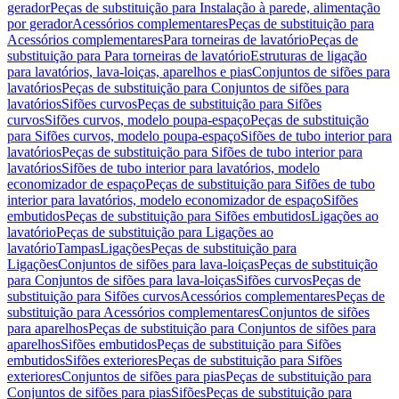
gerador
Peças de substituição para Instalação à parede, alimentação
por gerador
Acessórios complementares
Peças de substituição para
Acessórios complementares
Para torneiras de lavatório
Peças de
substituição para Para torneiras de lavatório
Estruturas de ligação
para lavatórios, lava-loiças, aparelhos e pias
Conjuntos de sifões para
lavatórios
Peças de substituição para Conjuntos de sifões para
lavatórios
Sifões curvos
Peças de substituição para Sifões
curvos
Sifões curvos, modelo poupa-espaço
Peças de substituição
para Sifões curvos, modelo poupa-espaço
Sifões de tubo interior para
lavatórios
Peças de substituição para Sifões de tubo interior para
lavatórios
Sifões de tubo interior para lavatórios, modelo
economizador de espaço
Peças de substituição para Sifões de tubo
interior para lavatórios, modelo economizador de espaço
Sifões
embutidos
Peças de substituição para Sifões embutidos
Ligações ao
lavatório
Peças de substituição para Ligações ao
lavatório
Tampas
Ligações
Peças de substituição para
Ligações
Conjuntos de sifões para lava-loiças
Peças de substituição
para Conjuntos de sifões para lava-loiças
Sifões curvos
Peças de
substituição para Sifões curvos
Acessórios complementares
Peças de
substituição para Acessórios complementares
Conjuntos de sifões
para aparelhos
Peças de substituição para Conjuntos de sifões para
aparelhos
Sifões embutidos
Peças de substituição para Sifões
embutidos
Sifões exteriores
Peças de substituição para Sifões
exteriores
Conjuntos de sifões para pias
Peças de substituição para
Conjuntos de sifões para pias
Sifões
Peças de substituição para