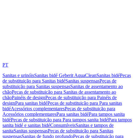
PT
Sanitas e urinóis
Sanitas bidé Geberit AquaClean
Sanitas bidé
Peças
de substituição para Sanitas bidé
Sanitas suspensas
Peças de
substituição para Sanitas suspensas
Sanitas de assentamento ao
chão
Peças de substituição para Sanitas de assentamento ao
chão
Painéis de design
Peças de substituição para Painéis de
design
Para sanitas bidé
Peças de substituição para Para sanitas
bidé
Acessórios complementares
Peças de substituição para
Acessórios complementares
Para sanitas bidé
Para tampos sanita
bidé
Peças de substituição para Para tampos sanita bidé
Para tampos
sanita bidé e sanitas bidé
Consumíveis
Sanitas e tampos de
sanita
Sanitas suspensas
Peças de substituição para Sanitas
suspensas
Sanitas de fundo profundo
Peças de substituição para