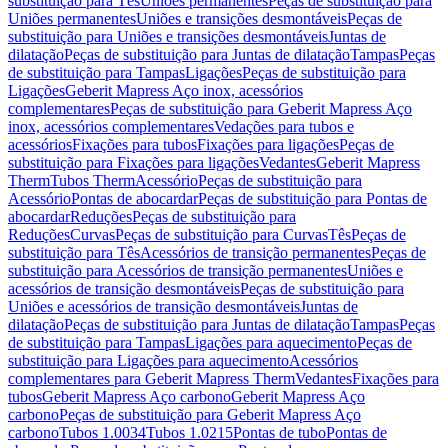
substituição para Tês
Uniões permanentes
Peças de substituição para
Uniões permanentes
Uniões e transições desmontáveis
Peças de
substituição para Uniões e transições desmontáveis
Juntas de
dilatação
Peças de substituição para Juntas de dilatação
Tampas
Peças
de substituição para Tampas
Ligações
Peças de substituição para
Ligações
Geberit Mapress Aço inox, acessórios
complementares
Peças de substituição para Geberit Mapress Aço
inox, acessórios complementares
Vedações para tubos e
acessórios
Fixações para tubos
Fixações para ligações
Peças de
substituição para Fixações para ligações
Vedantes
Geberit Mapress
Therm
Tubos Therm
Acessório
Peças de substituição para
Acessório
Pontas de abocardar
Peças de substituição para Pontas de
abocardar
Reduções
Peças de substituição para
Reduções
Curvas
Peças de substituição para Curvas
Tês
Peças de
substituição para Tês
Acessórios de transição permanentes
Peças de
substituição para Acessórios de transição permanentes
Uniões e
acessórios de transição desmontáveis
Peças de substituição para
Uniões e acessórios de transição desmontáveis
Juntas de
dilatação
Peças de substituição para Juntas de dilatação
Tampas
Peças
de substituição para Tampas
Ligações para aquecimento
Peças de
substituição para Ligações para aquecimento
Acessórios
complementares para Geberit Mapress Therm
Vedantes
Fixações para
tubos
Geberit Mapress Aço carbono
Geberit Mapress Aço
carbono
Peças de substituição para Geberit Mapress Aço
carbono
Tubos 1.0034
Tubos 1.0215
Pontas de tubo
Pontas de