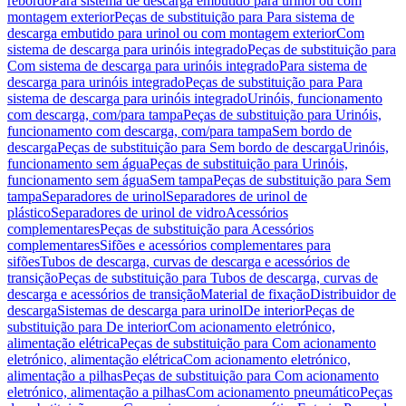
rebordo
Para sistema de descarga embutido para urinol ou com
montagem exterior
Peças de substituição para Para sistema de
descarga embutido para urinol ou com montagem exterior
Com
sistema de descarga para urinóis integrado
Peças de substituição para
Com sistema de descarga para urinóis integrado
Para sistema de
descarga para urinóis integrado
Peças de substituição para Para
sistema de descarga para urinóis integrado
Urinóis, funcionamento
com descarga, com/para tampa
Peças de substituição para Urinóis,
funcionamento com descarga, com/para tampa
Sem bordo de
descarga
Peças de substituição para Sem bordo de descarga
Urinóis,
funcionamento sem água
Peças de substituição para Urinóis,
funcionamento sem água
Sem tampa
Peças de substituição para Sem
tampa
Separadores de urinol
Separadores de urinol de
plástico
Separadores de urinol de vidro
Acessórios
complementares
Peças de substituição para Acessórios
complementares
Sifões e acessórios complementares para
sifões
Tubos de descarga, curvas de descarga e acessórios de
transição
Peças de substituição para Tubos de descarga, curvas de
descarga e acessórios de transição
Material de fixação
Distribuidor de
descarga
Sistemas de descarga para urinol
De interior
Peças de
substituição para De interior
Com acionamento eletrónico,
alimentação elétrica
Peças de substituição para Com acionamento
eletrónico, alimentação elétrica
Com acionamento eletrónico,
alimentação a pilhas
Peças de substituição para Com acionamento
eletrónico, alimentação a pilhas
Com acionamento pneumático
Peças