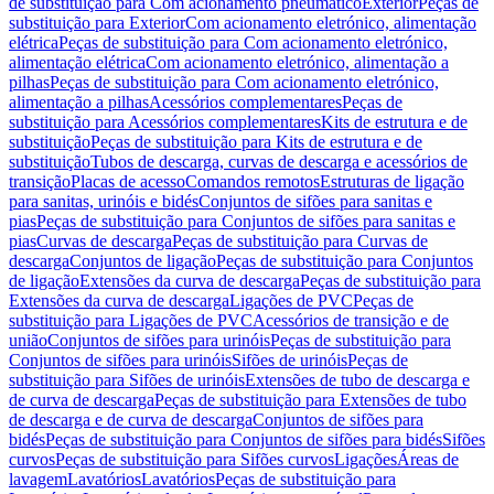
de substituição para Com acionamento pneumático
Exterior
Peças de
substituição para Exterior
Com acionamento eletrónico, alimentação
elétrica
Peças de substituição para Com acionamento eletrónico,
alimentação elétrica
Com acionamento eletrónico, alimentação a
pilhas
Peças de substituição para Com acionamento eletrónico,
alimentação a pilhas
Acessórios complementares
Peças de
substituição para Acessórios complementares
Kits de estrutura e de
substituição
Peças de substituição para Kits de estrutura e de
substituição
Tubos de descarga, curvas de descarga e acessórios de
transição
Placas de acesso
Comandos remotos
Estruturas de ligação
para sanitas, urinóis e bidés
Conjuntos de sifões para sanitas e
pias
Peças de substituição para Conjuntos de sifões para sanitas e
pias
Curvas de descarga
Peças de substituição para Curvas de
descarga
Conjuntos de ligação
Peças de substituição para Conjuntos
de ligação
Extensões da curva de descarga
Peças de substituição para
Extensões da curva de descarga
Ligações de PVC
Peças de
substituição para Ligações de PVC
Acessórios de transição e de
união
Conjuntos de sifões para urinóis
Peças de substituição para
Conjuntos de sifões para urinóis
Sifões de urinóis
Peças de
substituição para Sifões de urinóis
Extensões de tubo de descarga e
de curva de descarga
Peças de substituição para Extensões de tubo
de descarga e de curva de descarga
Conjuntos de sifões para
bidés
Peças de substituição para Conjuntos de sifões para bidés
Sifões
curvos
Peças de substituição para Sifões curvos
Ligações
Áreas de
lavagem
Lavatórios
Lavatórios
Peças de substituição para