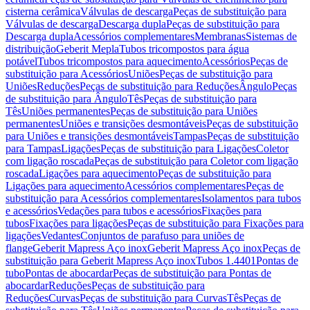
cisterna cerâmica
Válvulas de descarga
Peças de substituição para
Válvulas de descarga
Descarga dupla
Peças de substituição para
Descarga dupla
Acessórios complementares
Membranas
Sistemas de
distribuição
Geberit Mepla
Tubos tricompostos para água
potável
Tubos tricompostos para aquecimento
Acessórios
Peças de
substituição para Acessórios
Uniões
Peças de substituição para
Uniões
Reduções
Peças de substituição para Reduções
Ângulo
Peças
de substituição para Ângulo
Tês
Peças de substituição para
Tês
Uniões permanentes
Peças de substituição para Uniões
permanentes
Uniões e transições desmontáveis
Peças de substituição
para Uniões e transições desmontáveis
Tampas
Peças de substituição
para Tampas
Ligações
Peças de substituição para Ligações
Coletor
com ligação roscada
Peças de substituição para Coletor com ligação
roscada
Ligações para aquecimento
Peças de substituição para
Ligações para aquecimento
Acessórios complementares
Peças de
substituição para Acessórios complementares
Isolamentos para tubos
e acessórios
Vedações para tubos e acessórios
Fixações para
tubos
Fixações para ligações
Peças de substituição para Fixações para
ligações
Vedantes
Conjuntos de parafuso para uniões de
flange
Geberit Mapress Aço inox
Geberit Mapress Aço inox
Peças de
substituição para Geberit Mapress Aço inox
Tubos 1.4401
Pontas de
tubo
Pontas de abocardar
Peças de substituição para Pontas de
abocardar
Reduções
Peças de substituição para
Reduções
Curvas
Peças de substituição para Curvas
Tês
Peças de