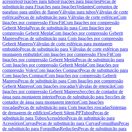
acessórios
Fixações para tubos
Fixações para ligações
Peças de
substituição para Fixações para ligações
Vedantes
Conjuntos de
parafuso para uniões de flange
Válvulas para tubos
Válvulas de corte
esféricas
Peças de substituição para Válvulas de corte esféricas
Com
ligações por compressão FlowFit
Com ligações por compressão
Geberit Mepla
Peças de substituição para Com ligações por
compressão Geberit Mepla
Com ligações por compressão Geberit
Mapress
Peças de substituição para Com ligações por compressão
Geberit Mapress
Válvulas de corte esféricas para montagem
embutido
Peças de substituição para Válvulas de corte esféricas para
montagem embutido
Com ligações por compressão FlowFit
Com
ligações por compressão Geberit Mepla
Peças de substituição para
Com ligações por compressão Geberit Mepla
Com ligações por
compressão Volex
Com ligações Compact
Peças de substituição para
Com ligações Compact
Com ligações por compressão Geberit
Mapress
Peças de substituição para Com ligações por compressão
Geberit Mapress
Com ligações roscadas
Válvulas de retenção
Com
ligações por compressão Geberit Mapress
Secções de contador de
água para montagem interior
Peças de substituição para Secções de
contador de água para montagem interior
Com ligações
roscadas
Peças de substituição para Com ligações roscadas
Sistemas
de drenagem de edifícios
Geberit Silent-PP
Tubos
Peças de
substituição para Tubos
Acessórios
Peças de substituição para
Acessórios
Curvas
Peças de substituição para Curvas
Forquilhas
Peças
de substituição para Forquilhas
Reduções
Peças de substituição para