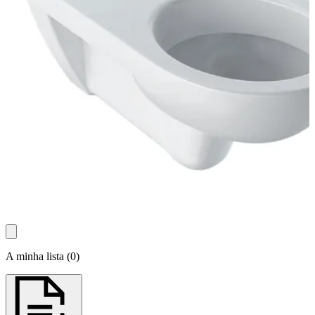
A minha lista
(
0
)