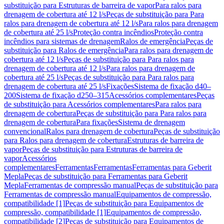
substituição para Estruturas de barreira de vapor
Para ralos para
drenagem de cobertura até 12 l/s
Peças de substituição para Para
ralos para drenagem de cobertura até 12 l/s
Para ralos para drenagem
de cobertura até 25 l/s
Proteção contra incêndios
Proteção contra
incêndios para sistemas de drenagem
Ralos de emergência
Peças de
substituição para Ralos de emergência
Para ralos para drenagem de
cobertura até 12 l/s
Peças de substituição para Para ralos para
drenagem de cobertura até 12 l/s
Para ralos para drenagem de
cobertura até 25 l/s
Peças de substituição para Para ralos para
drenagem de cobertura até 25 l/s
Fixações
Sistema de fixação d40–
200
Sistema de fixação d250–315
Acessórios complementares
Peças
de substituição para Acessórios complementares
Para ralos para
drenagem de cobertura
Peças de substituição para Para ralos para
drenagem de cobertura
Para fixações
Sistema de drenagem
convencional
Ralos para drenagem de cobertura
Peças de substituição
para Ralos para drenagem de cobertura
Estruturas de barreira de
vapor
Peças de substituição para Estruturas de barreira de
vapor
Acessórios
complementares
Ferramentas
Ferramentas
Ferramentas para Geberit
Mepla
Peças de substituição para Ferramentas para Geberit
Mepla
Ferramentas de compressão manual
Peças de substituição para
Ferramentas de compressão manual
Equipamentos de compressão,
compatibilidade [1]
Peças de substituição para Equipamentos de
compressão, compatibilidade [1]
Equipamentos de compressão,
compatibilidade [2]
Peças de substituição para Equipamentos de