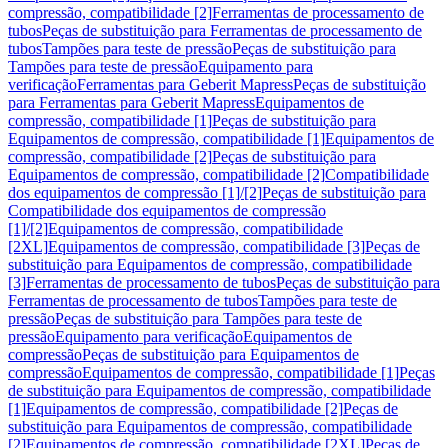
compressão, compatibilidade [2]
Ferramentas de processamento de
tubos
Peças de substituição para Ferramentas de processamento de
tubos
Tampões para teste de pressão
Peças de substituição para
Tampões para teste de pressão
Equipamento para
verificação
Ferramentas para Geberit Mapress
Peças de substituição
para Ferramentas para Geberit Mapress
Equipamentos de
compressão, compatibilidade [1]
Peças de substituição para
Equipamentos de compressão, compatibilidade [1]
Equipamentos de
compressão, compatibilidade [2]
Peças de substituição para
Equipamentos de compressão, compatibilidade [2]
Compatibilidade
dos equipamentos de compressão [1]/[2]
Peças de substituição para
Compatibilidade dos equipamentos de compressão
[1]/[2]
Equipamentos de compressão, compatibilidade
[2XL]
Equipamentos de compressão, compatibilidade [3]
Peças de
substituição para Equipamentos de compressão, compatibilidade
[3]
Ferramentas de processamento de tubos
Peças de substituição para
Ferramentas de processamento de tubos
Tampões para teste de
pressão
Peças de substituição para Tampões para teste de
pressão
Equipamento para verificação
Equipamentos de
compressão
Peças de substituição para Equipamentos de
compressão
Equipamentos de compressão, compatibilidade [1]
Peças
de substituição para Equipamentos de compressão, compatibilidade
[1]
Equipamentos de compressão, compatibilidade [2]
Peças de
substituição para Equipamentos de compressão, compatibilidade
[2]
Equipamentos de compressão, compatibilidade [2XL]
Peças de