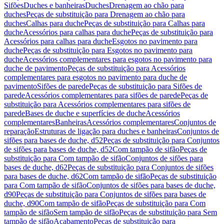
Sifões
Duches e banheiras
Duches
Drenagem ao chão para
duches
Peças de substituição para Drenagem ao chão para
duches
Calhas para duche
Peças de substituição para Calhas para
duche
Acessórios para calhas para duche
Peças de substituição para
Acessórios para calhas para duche
Esgotos no pavimento para
duche
Peças de substituição para Esgotos no pavimento para
duche
Acessórios complementares para esgotos no pavimento para
duche de pavimento
Peças de substituição para Acessórios
complementares para esgotos no pavimento para duche de
pavimento
Sifões de parede
Peças de substituição para Sifões de
parede
Acessórios complementares para sifões de parede
Peças de
substituição para Acessórios complementares para sifões de
parede
Bases de duche e superfícies de duche
Acessórios
complementares
Banheiras
Acessórios complementares
Conjuntos de
reparação
Estruturas de ligação para duches e banheiras
Conjuntos de
sifões para bases de duche, d52
Peças de substituição para Conjuntos
de sifões para bases de duche, d52
Com tampão de sifão
Peças de
substituição para Com tampão de sifão
Conjuntos de sifões para
bases de duche, d62
Peças de substituição para Conjuntos de sifões
para bases de duche, d62
Com tampão de sifão
Peças de substituição
para Com tampão de sifão
Conjuntos de sifões para bases de duche,
d90
Peças de substituição para Conjuntos de sifões para bases de
duche, d90
Com tampão de sifão
Peças de substituição para Com
tampão de sifão
Sem tampão de sifão
Peças de substituição para Sem
tampão de sifão
Acabamento
Peças de substituição para