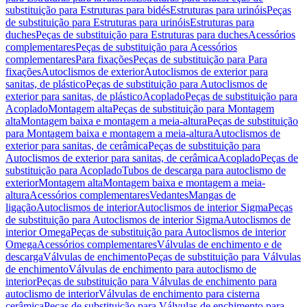
substituição para Estruturas para bidés
Estruturas para urinóis
Peças
de substituição para Estruturas para urinóis
Estruturas para
duches
Peças de substituição para Estruturas para duches
Acessórios
complementares
Peças de substituição para Acessórios
complementares
Para fixações
Peças de substituição para Para
fixações
Autoclismos de exterior
Autoclismos de exterior para
sanitas, de plástico
Peças de substituição para Autoclismos de
exterior para sanitas, de plástico
Acoplado
Peças de substituição para
Acoplado
Montagem alta
Peças de substituição para Montagem
alta
Montagem baixa e montagem a meia-altura
Peças de substituição
para Montagem baixa e montagem a meia-altura
Autoclismos de
exterior para sanitas, de cerâmica
Peças de substituição para
Autoclismos de exterior para sanitas, de cerâmica
Acoplado
Peças de
substituição para Acoplado
Tubos de descarga para autoclismo de
exterior
Montagem alta
Montagem baixa e montagem a meia-
altura
Acessórios complementares
Vedantes
Mangas de
ligação
Autoclismos de interior
Autoclismos de interior Sigma
Peças
de substituição para Autoclismos de interior Sigma
Autoclismos de
interior Omega
Peças de substituição para Autoclismos de interior
Omega
Acessórios complementares
Válvulas de enchimento e de
descarga
Válvulas de enchimento
Peças de substituição para Válvulas
de enchimento
Válvulas de enchimento para autoclismo de
interior
Peças de substituição para Válvulas de enchimento para
autoclismo de interior
Válvulas de enchimento para cisterna
cerâmica
Peças de substituição para Válvulas de enchimento para