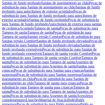
Sanitas de fundo profundo
Sanitas de assentamento ao chão
Peças de
substituição para Sanitas de assentamento ao chão
Sanitas de fundo
profundo para autoclismos de exterior acoplados
Peças de
substituição para Sanitas de fundo profundo para autoclismos de
exterior acoplados
Sanitas de fundo profundo
Peças de substituição
para Sanitas de fundo profundo
Autoclismos de exterior para sanitas,
de cerâmica
Acoplado
Tampos de sanita
Peças de substituição para
Tampos de sanita
Tampos de sanita
Peças de substituição para
Tampos de sanita
Sanitas versão Comfort
Peças de substituição para
Sanitas versão Comfort
Sanitas de fundo profundo elevadas
Peças de
substituição para Sanitas de fundo profundo elevadas
Sanitas de
fundo profundo extensíveis
Peças de substituição para Sanitas de
fundo profundo extensíveis
Tampos de sanita versão Comfort
Peças
de substituição para Tampos de sanita versão Comfort
Tampos de
sanita
Peças de substituição para Tampos de sanita
Assentos de
sanita
Peças de substituição para Assentos de sanita
Sanitas para
crianças
Peças de substituição para Sanitas para crianças
Sanitas
suspensas
Peças de substituição para Sanitas suspensas
Sanitas de
assentamento ao chão
Peças de substituição para Sanitas de
assentamento ao chão
Tampos de sanita para crianças
Peças de
substituição para Tampos de sanita para crianças
Tampos de
sanita
Peças de substituição para Tampos de sanita
Assentos de
sanita
Peças de substituição para Assentos de sanita
Acessórios
complementares
Ligações
Material de fixação
Bidés
Bidés
suspensos
Peças de substituição para Bidés suspensos
Bidés ao