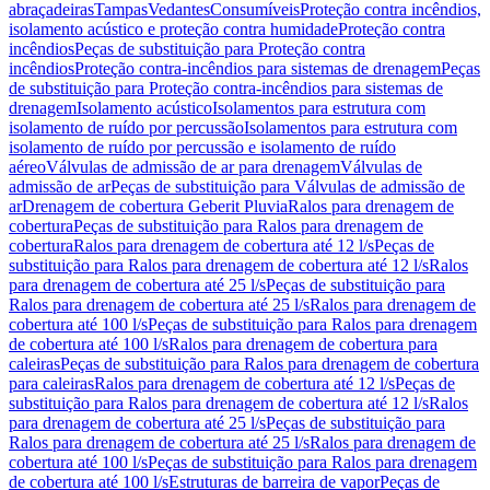
abraçadeiras
Tampas
Vedantes
Consumíveis
Proteção contra incêndios,
isolamento acústico e proteção contra humidade
Proteção contra
incêndios
Peças de substituição para Proteção contra
incêndios
Proteção contra-incêndios para sistemas de drenagem
Peças
de substituição para Proteção contra-incêndios para sistemas de
drenagem
Isolamento acústico
Isolamentos para estrutura com
isolamento de ruído por percussão
Isolamentos para estrutura com
isolamento de ruído por percussão e isolamento de ruído
aéreo
Válvulas de admissão de ar para drenagem
Válvulas de
admissão de ar
Peças de substituição para Válvulas de admissão de
ar
Drenagem de cobertura Geberit Pluvia
Ralos para drenagem de
cobertura
Peças de substituição para Ralos para drenagem de
cobertura
Ralos para drenagem de cobertura até 12 l/s
Peças de
substituição para Ralos para drenagem de cobertura até 12 l/s
Ralos
para drenagem de cobertura até 25 l/s
Peças de substituição para
Ralos para drenagem de cobertura até 25 l/s
Ralos para drenagem de
cobertura até 100 l/s
Peças de substituição para Ralos para drenagem
de cobertura até 100 l/s
Ralos para drenagem de cobertura para
caleiras
Peças de substituição para Ralos para drenagem de cobertura
para caleiras
Ralos para drenagem de cobertura até 12 l/s
Peças de
substituição para Ralos para drenagem de cobertura até 12 l/s
Ralos
para drenagem de cobertura até 25 l/s
Peças de substituição para
Ralos para drenagem de cobertura até 25 l/s
Ralos para drenagem de
cobertura até 100 l/s
Peças de substituição para Ralos para drenagem
de cobertura até 100 l/s
Estruturas de barreira de vapor
Peças de