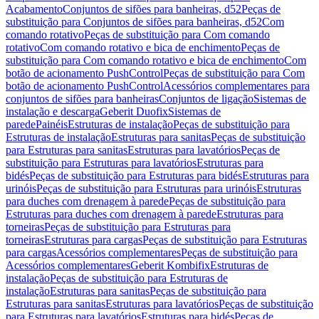
Acabamento
Conjuntos de sifões para banheiras, d52
Peças de
substituição para Conjuntos de sifões para banheiras, d52
Com
comando rotativo
Peças de substituição para Com comando
rotativo
Com comando rotativo e bica de enchimento
Peças de
substituição para Com comando rotativo e bica de enchimento
Com
botão de acionamento PushControl
Peças de substituição para Com
botão de acionamento PushControl
Acessórios complementares para
conjuntos de sifões para banheiras
Conjuntos de ligação
Sistemas de
instalação e descarga
Geberit Duofix
Sistemas de
parede
Painéis
Estruturas de instalação
Peças de substituição para
Estruturas de instalação
Estruturas para sanitas
Peças de substituição
para Estruturas para sanitas
Estruturas para lavatórios
Peças de
substituição para Estruturas para lavatórios
Estruturas para
bidés
Peças de substituição para Estruturas para bidés
Estruturas para
urinóis
Peças de substituição para Estruturas para urinóis
Estruturas
para duches com drenagem à parede
Peças de substituição para
Estruturas para duches com drenagem à parede
Estruturas para
torneiras
Peças de substituição para Estruturas para
torneiras
Estruturas para cargas
Peças de substituição para Estruturas
para cargas
Acessórios complementares
Peças de substituição para
Acessórios complementares
Geberit Kombifix
Estruturas de
instalação
Peças de substituição para Estruturas de
instalação
Estruturas para sanitas
Peças de substituição para
Estruturas para sanitas
Estruturas para lavatórios
Peças de substituição
para Estruturas para lavatórios
Estruturas para bidés
Peças de