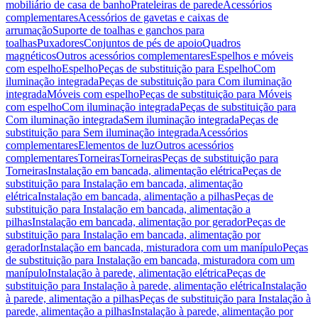
mobiliário de casa de banho
Prateleiras de parede
Acessórios
complementares
Acessórios de gavetas e caixas de
arrumação
Suporte de toalhas e ganchos para
toalhas
Puxadores
Conjuntos de pés de apoio
Quadros
magnéticos
Outros acessórios complementares
Espelhos e móveis
com espelho
Espelho
Peças de substituição para Espelho
Com
iluminação integrada
Peças de substituição para Com iluminação
integrada
Móveis com espelho
Peças de substituição para Móveis
com espelho
Com iluminação integrada
Peças de substituição para
Com iluminação integrada
Sem iluminação integrada
Peças de
substituição para Sem iluminação integrada
Acessórios
complementares
Elementos de luz
Outros acessórios
complementares
Torneiras
Torneiras
Peças de substituição para
Torneiras
Instalação em bancada, alimentação elétrica
Peças de
substituição para Instalação em bancada, alimentação
elétrica
Instalação em bancada, alimentação a pilhas
Peças de
substituição para Instalação em bancada, alimentação a
pilhas
Instalação em bancada, alimentação por gerador
Peças de
substituição para Instalação em bancada, alimentação por
gerador
Instalação em bancada, misturadora com um manípulo
Peças
de substituição para Instalação em bancada, misturadora com um
manípulo
Instalação à parede, alimentação elétrica
Peças de
substituição para Instalação à parede, alimentação elétrica
Instalação
à parede, alimentação a pilhas
Peças de substituição para Instalação à
parede, alimentação a pilhas
Instalação à parede, alimentação por