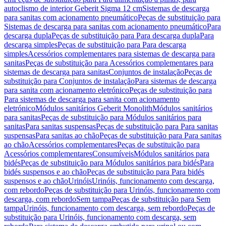
autoclismo de interior Geberit Sigma 12 cm
Sistemas de descarga
para sanitas com acionamento pneumático
Peças de substituição para
Sistemas de descarga para sanitas com acionamento pneumático
Para
descarga dupla
Peças de substituição para Para descarga dupla
Para
descarga simples
Peças de substituição para Para descarga
simples
Acessórios complementares para sistemas de descarga para
sanitas
Peças de substituição para Acessórios complementares para
sistemas de descarga para sanitas
Conjuntos de instalação
Peças de
substituição para Conjuntos de instalação
Para sistemas de descarga
para sanita com acionamento eletrónico
Peças de substituição para
Para sistemas de descarga para sanita com acionamento
eletrónico
Módulos sanitários Geberit Monolith
Módulos sanitários
para sanitas
Peças de substituição para Módulos sanitários para
sanitas
Para sanitas suspensas
Peças de substituição para Para sanitas
suspensas
Para sanitas ao chão
Peças de substituição para Para sanitas
ao chão
Acessórios complementares
Peças de substituição para
Acessórios complementares
Consumíveis
Módulos sanitários para
bidés
Peças de substituição para Módulos sanitários para bidés
Para
bidés suspensos e ao chão
Peças de substituição para Para bidés
suspensos e ao chão
Urinóis
Urinóis, funcionamento com descarga,
com rebordo
Peças de substituição para Urinóis, funcionamento com
descarga, com rebordo
Sem tampa
Peças de substituição para Sem
tampa
Urinóis, funcionamento com descarga, sem rebordo
Peças de
substituição para Urinóis, funcionamento com descarga, sem