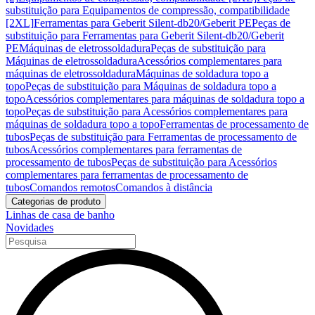
substituição para Equipamentos de compressão, compatibilidade
[2XL]
Ferramentas para Geberit Silent-db20/Geberit PE
Peças de
substituição para Ferramentas para Geberit Silent-db20/Geberit
PE
Máquinas de eletrossoldadura
Peças de substituição para
Máquinas de eletrossoldadura
Acessórios complementares para
máquinas de eletrossoldadura
Máquinas de soldadura topo a
topo
Peças de substituição para Máquinas de soldadura topo a
topo
Acessórios complementares para máquinas de soldadura topo a
topo
Peças de substituição para Acessórios complementares para
máquinas de soldadura topo a topo
Ferramentas de processamento de
tubos
Peças de substituição para Ferramentas de processamento de
tubos
Acessórios complementares para ferramentas de
processamento de tubos
Peças de substituição para Acessórios
complementares para ferramentas de processamento de
tubos
Comandos remotos
Comandos à distância
Categorias de produto
Linhas de casa de banho
Novidades