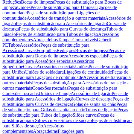
Reduções
Bocas de limpeza
Peças de substituição para Bocas de
limpeza
Uniões
Peças de substituição para Uniões
Ligações de
continuidade
Peças de substituição para Ligações de
continuidade
Acessórios de transição a outros materiais
Acessórios de
ligação
Peças de substituição para Acessórios de ligação
Curvas de
descarga
Peças de substituição para Curvas de descarga
Tubos de
ligação
Peças de substituição para Tubos de ligação
Acessórios
complementares
Abraçadeiras
Tampas
Consumíveis
Geberit
PE
Tubos
Acessórios
Peças de substituição para
Acessórios
Curvas
Forquilhas
Reduções
Bocas de limpeza
Peças de
substituição para Bocas de limpeza
Acessórios especiais
Peças de
substituição para Acessórios especiais
Acessórios
SuperTube
Curvas
Acessórios especiais
Uniões
Peças de substituição
para Uniões
Uniões de soldadura
Ligações de continuidade
Peças de
substituição para Ligações de continuidade
Acessórios de transição a
outros materiais
Peças de substituição para Acessórios de transição a
outros materiais
Conexões roscadas
Peças de substituição para
Conexões roscadas
Uniões de flange
Acessórios de ligação
Peças de
substituição para Acessórios de ligação
Curvas de descarga
Peças de
substituição para Curvas de descarga
Golas de sanita ao chão
Peças
de substituição para Golas de sanita ao chão
Tubos de ligação
Peças
de substituição para Tubos de ligação
Sifões curvos
Peças de
substituição para Sifões curvos
Sifões de sucção
Peças de substituição
para Sifões de sucção
Acessórios
complementares
Abraçadeiras
Fixações para