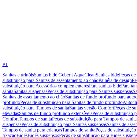
PT
Sanitas e urinóis
Sanitas bidé Geberit AquaClean
Sanitas bidé
Peças de 
substituição para Sanitas de assentamento ao chão
Painéis de design
Pe
substituição para Acessórios complementares
Para sanitas bidé
Para tam
sanita
Sanitas suspensas
Peças de substituição para Sanitas suspensas
Sa
Sanitas de assentamento ao chão
Sanitas de fundo profundo para autoc
profundo
Peças de substituição para Sanitas de fundo profundo
Autocli
substituição para Tampos de sanita
Sanitas versão Comfort
Peças de su
elevadas
Sanitas de fundo profundo extensíveis
Peças de substituição 
Comfort
Tampos de sanita
Peças de substituição para Tampos de sanita
suspensas
Peças de substituição para Sanitas suspensas
Sanitas de ass
Tampos de sanita para crianças
Tampos de sanita
Peças de substituição
fixação
Bidés
Bidés suspensos
Peças de substituição para Bidés suspen