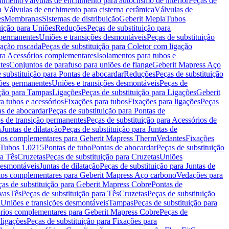
chimento
Válvulas de enchimento para autoclismo de interior
Peças de
a Válvulas de enchimento para cisterna cerâmica
Válvulas de
es
Membranas
Sistemas de distribuição
Geberit Mepla
Tubos
uição para Uniões
Reduções
Peças de substituição para
 permanentes
Uniões e transições desmontáveis
Peças de substituição
gação roscada
Peças de substituição para Coletor com ligação
ara Acessórios complementares
Isolamentos para tubos e
tes
Conjuntos de parafuso para uniões de flange
Geberit Mapress Aço
 substituição para Pontas de abocardar
Reduções
Peças de substituição
iões permanentes
Uniões e transições desmontáveis
Peças de
ição para Tampas
Ligações
Peças de substituição para Ligações
Geberit
a tubos e acessórios
Fixações para tubos
Fixações para ligações
Peças
as de abocardar
Peças de substituição para Pontas de
s de transição permanentes
Peças de substituição para Acessórios de
s
Juntas de dilatação
Peças de substituição para Juntas de
ios complementares para Geberit Mapress Therm
Vedantes
Fixações
Tubos 1.0215
Pontas de tubo
Pontas de abocardar
Peças de substituição
ra Tês
Cruzetas
Peças de substituição para Cruzetas
Uniões
desmontáveis
Juntas de dilatação
Peças de substituição para Juntas de
ios complementares para Geberit Mapress Aço carbono
Vedações para
ças de substituição para Geberit Mapress Cobre
Pontas de
vas
Tês
Peças de substituição para Tês
Cruzetas
Peças de substituição
a Uniões e transições desmontáveis
Tampas
Peças de substituição para
rios complementares para Geberit Mapress Cobre
Peças de
 ligações
Peças de substituição para Fixações para