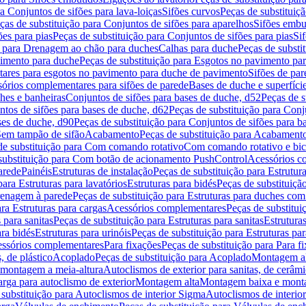
a Conjuntos de sifões para lava-loiças
Sifões curvos
Peças de substituiç
ças de substituição para Conjuntos de sifões para aparelhos
Sifões embu
ões para pias
Peças de substituição para Conjuntos de sifões para pias
Si
o para Drenagem ao chão para duches
Calhas para duche
Peças de substi
imento para duche
Peças de substituição para Esgotos no pavimento pa
tares para esgotos no pavimento para duche de pavimento
Sifões de par
sórios complementares para sifões de parede
Bases de duche e superfíci
ches e banheiras
Conjuntos de sifões para bases de duche, d52
Peças de s
tos de sifões para bases de duche, d62
Peças de substituição para Conj
ses de duche, d90
Peças de substituição para Conjuntos de sifões para b
 Sem tampão de sifão
Acabamento
Peças de substituição para Acabament
de substituição para Com comando rotativo
Com comando rotativo e bic
substituição para Com botão de acionamento PushControl
Acessórios co
arede
Painéis
Estruturas de instalação
Peças de substituição para Estrutura
para Estruturas para lavatórios
Estruturas para bidés
Peças de substituição
renagem à parede
Peças de substituição para Estruturas para duches co
ra Estruturas para cargas
Acessórios complementares
Peças de substitu
 para sanitas
Peças de substituição para Estruturas para sanitas
Estruturas
ara bidés
Estruturas para urinóis
Peças de substituição para Estruturas par
cessórios complementares
Para fixações
Peças de substituição para Para f
, de plástico
Acoplado
Peças de substituição para Acoplado
Montagem al
 montagem a meia-altura
Autoclismos de exterior para sanitas, de cerâm
rga para autoclismo de exterior
Montagem alta
Montagem baixa e monta
 substituição para Autoclismos de interior Sigma
Autoclismos de interi