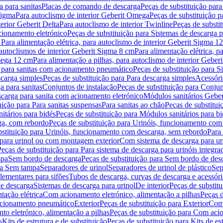
 para sanitas
Placas de comando de descarga
Peças de substituição par
Sigma
Para autoclismo de interior Geberit Omega
Peças de substituição p
terior Geberit Delta
Para autoclismo de interior Twinline
Peças de substit
cionamento eletrónico
Peças de substituição para Sistemas de descarga 
 Para alimentação elétrica, para autoclismo de interior Geberit Sigma 1
 autoclismos de interior Geberit Sigma 8 cm
Para alimentação elétrica, 
Omega 12 cm
Para alimentação a pilhas, para autoclismo de interior Gebe
 para sanitas com acionamento pneumático
Peças de substituição para 
scarga simples
Peças de substituição para Para descarga simples
Acessóri
a para sanitas
Conjuntos de instalação
Peças de substituição para Conjun
escarga para sanita com acionamento eletrónico
Módulos sanitários Geber
uição para Para sanitas suspensas
Para sanitas ao chão
Peças de substitui
itários para bidés
Peças de substituição para Módulos sanitários para bi
ga, com rebordo
Peças de substituição para Urinóis, funcionamento com
bstituição para Urinóis, funcionamento com descarga, sem rebordo
Para
 para urinol ou com montagem exterior
Com sistema de descarga para ur
Peças de substituição para Para sistema de descarga para urinóis integra
mpa
Sem bordo de descarga
Peças de substituição para Sem bordo de des
ara Sem tampa
Separadores de urinol
Separadores de urinol de plástico
Sep
lementares para sifões
Tubos de descarga, curvas de descarga e acessóri
de descarga
Sistemas de descarga para urinol
De interior
Peças de substitu
tação elétrica
Com acionamento eletrónico, alimentação a pilhas
Peças d
acionamento pneumático
Exterior
Peças de substituição para Exterior
Com 
o eletrónico, alimentação a pilhas
Peças de substituição para Com acio
s
Kits de estrutura e de substituição
Peças de substituição para Kits de est