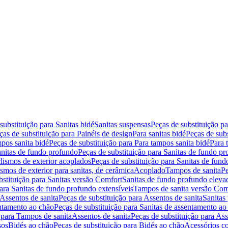
substituição para Sanitas bidé
Sanitas suspensas
Peças de substituição p
ças de substituição para Painéis de design
Para sanitas bidé
Peças de subs
pos sanita bidé
Peças de substituição para Para tampos sanita bidé
Para 
nitas de fundo profundo
Peças de substituição para Sanitas de fundo p
lismos de exterior acoplados
Peças de substituição para Sanitas de fund
smos de exterior para sanitas, de cerâmica
Acoplado
Tampos de sanita
Pe
bstituição para Sanitas versão Comfort
Sanitas de fundo profundo eleva
para Sanitas de fundo profundo extensíveis
Tampos de sanita versão Com
Assentos de sanita
Peças de substituição para Assentos de sanita
Sanitas 
entamento ao chão
Peças de substituição para Sanitas de assentamento ao
 para Tampos de sanita
Assentos de sanita
Peças de substituição para Ass
sos
Bidés ao chão
Peças de substituição para Bidés ao chão
Acessórios c