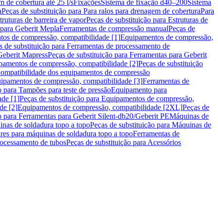
m de cobertura até 25 l/s
Fixações
Sistema de fixação d40–200
Sistema
a
Peças de substituição para Para ralos para drenagem de cobertura
Para
truturas de barreira de vapor
Peças de substituição para Estruturas de
 para Geberit Mepla
Ferramentas de compressão manual
Peças de
tos de compressão, compatibilidade [1]
Equipamentos de compressão,
s de substituição para Ferramentas de processamento de
Geberit Mapress
Peças de substituição para Ferramentas para Geberit
pamentos de compressão, compatibilidade [2]
Peças de substituição
 Compatibilidade dos equipamentos de compressão
uipamentos de compressão, compatibilidade [3]
Ferramentas de
o para Tampões para teste de pressão
Equipamento para
de [1]
Peças de substituição para Equipamentos de compressão,
de [2]
Equipamentos de compressão, compatibilidade [2XL]
Peças de
o para Ferramentas para Geberit Silent-db20/Geberit PE
Máquinas de
nas de soldadura topo a topo
Peças de substituição para Máquinas de
res para máquinas de soldadura topo a topo
Ferramentas de
rocessamento de tubos
Peças de substituição para Acessórios