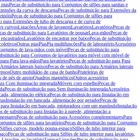
 pias
Peças de substituição para Conjuntos de sifões para sanitas e
tensões da curva de descarga
Peças de substituição para Extensões da
rinóis
Peças de substituição para Conjuntos de sifões para
ão para Extensões de tubo de descarga e de curva de
ões curvos
Ligações
Áreas de lavagem
Lavatórios
Lavatórios
Peças de
ças de substituição para Lavatórios de pousar
Lava-mãos
Peças de
 encastrados
Lavatórios de encastrar por baixo
Peças de substituição
coletivos
Outras pias
Pias
Pia multifunções
Pia de laboratório
Acessórios
onjuntos de lava-mãos com móvel
Peças de substituição para
ubstituição para Conjuntos de lavatórios para móvel com móvel de
 para Para lava-mãos
Para lavatórios
Peças de substituição para Para
Armários laterais baixos
Peças de substituição para Armários laterais
ensos
Outro mobiliário de casa de banho
Prateleiras de
 de pés de apoio
Quadros magnéticos
Outros acessórios
para Com iluminação integrada
Móveis com espelho
Peças de
ada
Peças de substituição para Sem iluminação integrada
Acessórios
ada, alimentação elétrica
Peças de substituição para Instalação em
has
Instalação em bancada, alimentação por gerador
Peças de
o para Instalação em bancada, misturadora com um manípulo
Instalação
s de substituição para Instalação à parede, alimentação a
mentares
Peças de substituição para Acessórios complementares
Para
njuntos de sifões para lavatórios
Peças de substituição para Conjuntos
a Sifões curvos, modelo poupa-espaço
Sifões de tubo interior para
paço
Peças de substituição para Sifões de tubo interior para lavatórios,
a Ligações ao lavatório
Tampas
Ligações
Peças de substituição para