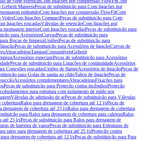
as de corte esféricas
Com ligações por compressão FlowFit
Com
 Geberit Mapress
Peças de substituição para Com ligações por
ra montagem embutido
Com ligações por compressão FlowFit
Com
o Volex
Com ligações Compact
Peças de substituição para Com
m ligações roscadas
Válvulas de retenção
Com ligações por
ra montagem interior
Com ligações roscadas
Peças de substituição para
uição para Acessórios
Curvas
Peças de substituição para
 para Bocas de limpeza
Uniões
Peças de substituição para
 ligação
Peças de substituição para Acessórios de ligação
Curvas de
res
Abraçadeiras
Tampas
Consumíveis
Geberit
limpeza
Acessórios especiais
Peças de substituição para Acessórios
idade
Peças de substituição para Ligações de continuidade
Acessórios
para Conexões roscadas
Uniões de flange
Acessórios de ligação
Peças de
stituição para Golas de sanita ao chão
Tubos de ligação
Peças de
 sucção
Acessórios complementares
Abraçadeiras
Fixações para
os
Peças de substituição para Proteção contra incêndios
Proteção
ico
Isolamentos para estrutura com isolamento de ruído por
enagem
Válvulas de admissão de ar
Peças de substituição para Válvulas
e cobertura
Ralos para drenagem de cobertura até 12 l/s
Peças de
a drenagem de cobertura até 25 l/s
Ralos para drenagem de cobertura
bstituição para Ralos para drenagem de cobertura para caleiras
Ralos
 até 25 l/s
Peças de substituição para Ralos para drenagem de
turas de barreira de vapor
Peças de substituição para Estruturas de
ara ralos para drenagem de cobertura até 25 l/s
Proteção contra
 para drenagem de cobertura até 12 l/s
Peças de substituição para Para