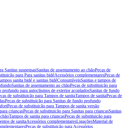
ara Sanitas suspensas
Sanitas de assentamento ao chão
Peças de
tituição para Para sanitas bidé
Acessórios complementares
Peças de
tampos sanita bidé e sanitas bidé
Consumíveis
Sanitas e tampos de
rofundo
Sanitas de assentamento ao chão
Peças de substituição para
o profundo para autoclismos de exterior acoplados
Sanitas de fundo
ças de substituição para Tampos de sanita
Tampos de sanita
Peças de
das
Peças de substituição para Sanitas de fundo profundo
fort
Peças de substituição para Tampos de sanita versão
para crianças
Peças de substituição para Sanitas para crianças
Sanitas
 chão
Tampos de sanita para crianças
Peças de substituição para
entos de sanita
Acessórios complementares
Ligações
Material de
omplementares
Peças de substituição para Acessórios