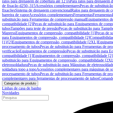
ralos para drenagem de cobertura até 12 l/s
Para ralos para drenagem de
de fixação d250–315
Acessórios complementares
Peças de substituiçã
fixações
Sistema de drenagem convencional
Ralos para drenagem de c
barreira de vapor
Acessórios complementares
Ferramentas
Ferramentas
substituição para Ferramentas de compressão manual
Equipamentos de
compatibilidade [2]
Peças de substituição para Equipamentos de compr
tubos
Tampões para teste de pressão
Peças de substituição para Tampõe
Mapress
Equipamentos de compressão, compatibilidade [1]
Peças de s
para Equipamentos de compressão, compatibilidade [2]
Compatibilida
[1]/[2]
Equipamentos de compressão, compatibilidade [2XL]
Equipamen
processamento de tubos
Peças de substituição para Ferramentas de pr
verificação
Equipamentos de compressão
Peças de substituição para 
compatibilidade [1]
Equipamentos de compressão, compatibilidade [2]
substituição para Equipamentos de compressão, compatibilidade [2X
eletrossoldadura
Peças de substituição para Máquinas de eletrossoldad
soldadura topo a topo
Acessórios complementares para máquinas de so
processamento de tubos
Peças de substituição para Ferramentas de pr
complementares para ferramentas de processamento de tubos
Comando
Categorias de produto
Linhas de casa de banho
Novidades