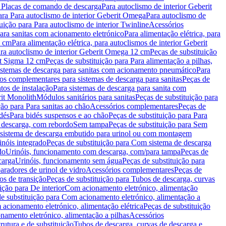
a Placas de comando de descarga
Para autoclismo de interior Geberit
ara Para autoclismo de interior Geberit Omega
Para autoclismo de
uição para Para autoclismo de interior Twinline
Acessórios
para sanitas com acionamento eletrónico
Para alimentação elétrica, para
2 cm
Para alimentação elétrica, para autoclismos de interior Geberit
para autoclismo de interior Geberit Omega 12 cm
Peças de substituição
rit Sigma 12 cm
Peças de substituição para Para alimentação a pilhas,
Sistemas de descarga para sanitas com acionamento pneumático
Para
os complementares para sistemas de descarga para sanitas
Peças de
tos de instalação
Para sistemas de descarga para sanita com
it Monolith
Módulos sanitários para sanitas
Peças de substituição para
ção para Para sanitas ao chão
Acessórios complementares
Peças de
dés
Para bidés suspensos e ao chão
Peças de substituição para Para
 descarga, com rebordo
Sem tampa
Peças de substituição para Sem
 sistema de descarga embutido para urinol ou com montagem
inóis integrado
Peças de substituição para Com sistema de descarga
do
Urinóis, funcionamento com descarga, com/para tampa
Peças de
carga
Urinóis, funcionamento sem água
Peças de substituição para
aradores de urinol de vidro
Acessórios complementares
Peças de
os de transição
Peças de substituição para Tubos de descarga, curvas
ição para De interior
Com acionamento eletrónico, alimentação
e substituição para Com acionamento eletrónico, alimentação a
acionamento eletrónico, alimentação elétrica
Peças de substituição
namento eletrónico, alimentação a pilhas
Acessórios
rutura e de substituição
Tubos de descarga, curvas de descarga e