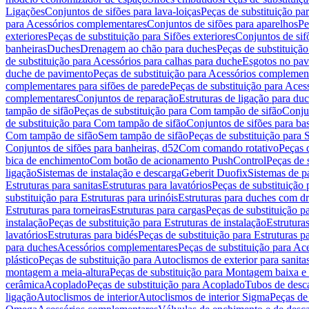
Ligações
Conjuntos de sifões para lava-loiças
Peças de substituição par
para Acessórios complementares
Conjuntos de sifões para aparelhos
Pe
exteriores
Peças de substituição para Sifões exteriores
Conjuntos de sif
banheiras
Duches
Drenagem ao chão para duches
Peças de substituiçã
de substituição para Acessórios para calhas para duche
Esgotos no pav
duche de pavimento
Peças de substituição para Acessórios complemen
complementares para sifões de parede
Peças de substituição para Aces
complementares
Conjuntos de reparação
Estruturas de ligação para du
tampão de sifão
Peças de substituição para Com tampão de sifão
Conjun
de substituição para Com tampão de sifão
Conjuntos de sifões para ba
Com tampão de sifão
Sem tampão de sifão
Peças de substituição para
Conjuntos de sifões para banheiras, d52
Com comando rotativo
Peças 
bica de enchimento
Com botão de acionamento PushControl
Peças de 
ligação
Sistemas de instalação e descarga
Geberit Duofix
Sistemas de p
Estruturas para sanitas
Estruturas para lavatórios
Peças de substituição 
substituição para Estruturas para urinóis
Estruturas para duches com d
Estruturas para torneiras
Estruturas para cargas
Peças de substituição pa
instalação
Peças de substituição para Estruturas de instalação
Estruturas
lavatórios
Estruturas para bidés
Peças de substituição para Estruturas p
para duches
Acessórios complementares
Peças de substituição para A
plástico
Peças de substituição para Autoclismos de exterior para sanitas
montagem a meia-altura
Peças de substituição para Montagem baixa e
cerâmica
Acoplado
Peças de substituição para Acoplado
Tubos de desca
ligação
Autoclismos de interior
Autoclismos de interior Sigma
Peças de