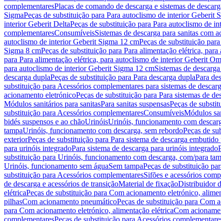
complementares
Placas de comando de descarga e sistemas de descarga
Sigma
Peças de substituição para Para autoclismo de interior Geberit 
interior Geberit Delta
Peças de substituição para Para autoclismo de in
complementares
Consumíveis
Sistemas de descarga para sanitas com a
autoclismo de interior Geberit Sigma 12 cm
Peças de substituição para
Sigma 8 cm
Peças de substituição para Para alimentação elétrica, para
para Para alimentação elétrica, para autoclismo de interior Geberit 
para autoclismo de interior Geberit Sigma 12 cm
Sistemas de descarga
descarga dupla
Peças de substituição para Para descarga dupla
Para de
substituição para Acessórios complementares para sistemas de descarg
acionamento eletrónico
Peças de substituição para Para sistemas de d
Módulos sanitários para sanitas
Para sanitas suspensas
Peças de substit
substituição para Acessórios complementares
Consumíveis
Módulos san
bidés suspensos e ao chão
Urinóis
Urinóis, funcionamento com descar
tampa
Urinóis, funcionamento com descarga, sem rebordo
Peças de su
exterior
Peças de substituição para Para sistema de descarga embutido
para urinóis integrado
Para sistema de descarga para urinóis integrado
substituição para Urinóis, funcionamento com descarga, com/para ta
Urinóis, funcionamento sem água
Sem tampa
Peças de substituição p
substituição para Acessórios complementares
Sifões e acessórios comp
de descarga e acessórios de transição
Material de fixação
Distribuidor 
elétrica
Peças de substituição para Com acionamento eletrónico, alimen
pilhas
Com acionamento pneumático
Peças de substituição para Com 
para Com acionamento eletrónico, alimentação elétrica
Com acionament
complementares
Peças de substituição para Acessórios complementare