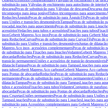
Omega
Acessórios complementares
Válvulas de enchimento e de desc
substituição para Válvulas de enchimento para autoclismo de interior
V
descarga
Peças de substituição para Válvulas de descarga
Descarga du
tricompostos para água potável
Tubos tricompostos para aquecimento
A
Reduções
Ângulo
Peças de substituição para Ângulo
Tês
Peças de subst
para Uniões e transições desmontáveis
Tampas
Peças de substituição 
roscada
Ligações para aquecimento
Peças de substituição para Ligaçõ
acessórios
Vedações para tubos e acessórios
Fixações para tubos
Fixaçõ
inox
Geberit Mapress Aço inox
Peças de substituição para Geberit Ma
para Reduções
Curvas
Peças de substituição para Curvas
Tês
Peças de s
substituição para Uniões e transições desmontáveis
Juntas de dilatação
Mapress Aço inox, acessórios complementares
Peças de substituição 
de substituição para Fixações para ligações
Vedantes
Geberit Mapress
abocardar
Reduções
Peças de substituição para Reduções
Curvas
Peças 
transição permanentes
Uniões e acessórios de transição desmontáveis
P
dilatação
Tampas
Peças de substituição para Tampas
Ligações para aqu
para tubos
Geberit Mapress Aço carbono
Geberit Mapress Aço carbon
para Pontas de abocardar
Reduções
Peças de substituição para Reduçõ
permanentes
Peças de substituição para Uniões permanentes
Uniões e 
dilatação
Tampas
Peças de substituição para Tampas
Ligações para aqu
tubos e acessórios
Fixações para tubos
Vedantes
Conjuntos de parafuso 
abocardar
Peças de substituição para Pontas de abocardar
Reduções
Peç
para Cruzetas
Uniões permanentes
Peças de substituição para Uniões 
Tampas
Ligações
Peças de substituição para Ligações
Ligações para a
substituição para Acessórios complementares para Geberit Mapress C