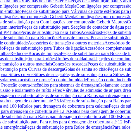
s para tubos
Válvulas de corte esféricas
Peças de substituição para Válvul
om ligações por compressão Geberit Mepla
Com ligações por compressão
gem embutido
Peças de substituição para Válvulas de corte esféricas pa
om ligações por compressão Geberit Mepla
Com ligações por compressã
s de substituição para Com ligações por compressão Geberit Mapress
Co
gem interior
Peças de substituição para Secções de contador de água pa
nt-PP
Tubos
Peças de substituição para Tubos
Acessórios
Peças de substit
s de substituição para Reduções
Bocas de limpeza
Peças de substituição
de continuidade
Acessórios de transição a outros materiais
Acessórios de
ão
Peças de substituição para Tubos de ligação
Acessórios complementa
uilhas
Reduções
Bocas de limpeza
Peças de substituição para Bocas de 
as de substituição para Uniões
Uniões de soldadura
Ligações de continu
 transição a outros materiais
Conexões roscadas
Peças de substituição 
bstituição para Curvas de descarga
Golas de sanita ao chão
Peças de sub
 para Sifões curvos
Sifões de sucção
Peças de substituição para Sifões de
 isolamento acústico e proteção contra humidade
Proteção contra incêndi
a Proteção contra-incêndios para sistemas de drenagem
Isolamento acúst
cussão e isolamento de ruído aéreo
Válvulas de admissão de ar para dr
renagem de cobertura
Peças de substituição para Ralos para drenagem d
ra drenagem de cobertura até 25 l/s
Peças de substituição para Ralos par
 até 100 l/s
Ralos para drenagem de cobertura para caleiras
Peças de su
 para drenagem de cobertura até 12 l/s
Ralos para drenagem de cobertura
 de substituição para Ralos para drenagem de cobertura até 100 l/s
Estru
 de substituição para Para ralos para drenagem de cobertura até 12 l/s
P
de emergência
Peças de substituição para Ralos de emergência
Para ralos