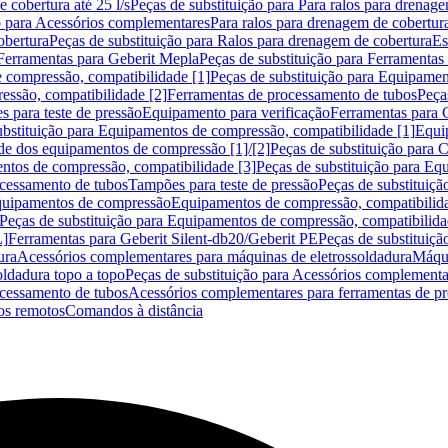
 cobertura até 25 l/s
Peças de substituição para Para ralos para drenage
o para Acessórios complementares
Para ralos para drenagem de cobertur
obertura
Peças de substituição para Ralos para drenagem de cobertura
Es
Ferramentas para Geberit Mepla
Peças de substituição para Ferramentas
 compressão, compatibilidade [1]
Peças de substituição para Equipamen
essão, compatibilidade [2]
Ferramentas de processamento de tubos
Peça
s para teste de pressão
Equipamento para verificação
Ferramentas para 
ubstituição para Equipamentos de compressão, compatibilidade [1]
Equi
de dos equipamentos de compressão [1]/[2]
Peças de substituição para
tos de compressão, compatibilidade [3]
Peças de substituição para Eq
ocessamento de tubos
Tampões para teste de pressão
Peças de substituiçã
Equipamentos de compressão
Equipamentos de compressão, compatibilida
Peças de substituição para Equipamentos de compressão, compatibilida
L]
Ferramentas para Geberit Silent-db20/Geberit PE
Peças de substituiçã
ura
Acessórios complementares para máquinas de eletrossoldadura
Máqui
ldadura topo a topo
Peças de substituição para Acessórios complementa
ocessamento de tubos
Acessórios complementares para ferramentas de p
s remotos
Comandos à distância