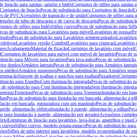
de ligação para sanitas, urinóis e bidés
Conjuntos de sifões para sanitas e
Conjuntos de ligação
Peças de substituição para Conjuntos de ligação
Ex
ões de PVC
Acessórios de transição e de união
Conjuntos de sifões para u
tensões de tubo de descarga e de curva de descarga
Peças de substituiç
juntos de sifões para bidés
Sifões curvos
Peças de substituição para Sif
eças de substituição para Lavatórios para móvel
Lavatórios de pousar
Pe
trados
Peças de substituição para Lavatórios semiencastrados
Lavatórios
coletivos
Lavatórios versão Comfort
Lavatórios para crianças
Lavatórios 
res
Acabamento
Material de fixação
Conjuntos de lavatório com móvel
C
l
Conjuntos de lavatórios para móvel com móvel de lavatório
Peças de s
ituição para Móveis para lavatório
Para lava-mãos
Peças de substituição
rios duplos
Armários laterais
Peças de substituição para Armários laterais
os médios
Armários suspensos
Peças de substituição para Armários susp
arrumação
Suporte de toalhas e ganchos para toalhas
Puxadores
Conjuntos
tituição para Espelho
Com iluminação integrada
Peças de substituição 
 de substituição para Com iluminação integrada
Sem iluminação integr
orneiras
Torneiras
Peças de substituição para Torneiras
Instalação em banc
lhas
Peças de substituição para Instalação em bancada, alimentação a pil
alação em bancada, misturadora com um manípulo
Peças de substituiçã
arede, alimentação elétrica
Instalação à parede, alimentação a pilhas
Peça
ão para Instalação à parede, alimentação por gerador
Acessórios comple
ório
Estruturas de ligação para lavatórios, lava-loiças, aparelhos e pias
Co
s curvos
Sifões curvos, modelo poupa-espaço
Peças de substituição par
rios
Sifões de tubo interior para lavatórios, modelo economizador de es
ão para Sifões embutidos
Ligações ao lavatório
Peças de substituição par