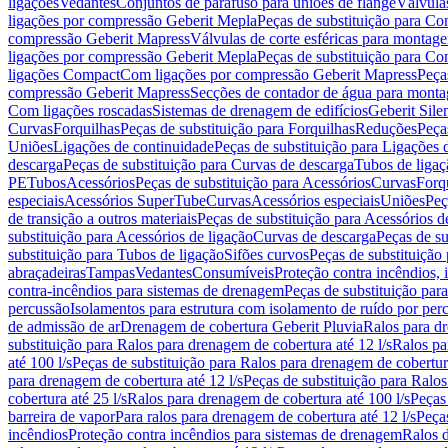
ligações
Vedantes
Conjuntos de parafuso para uniões de flange
Válvula
ligações por compressão Geberit Mepla
Peças de substituição para C
compressão Geberit Mapress
Válvulas de corte esféricas para monta
ligações por compressão Geberit Mepla
Peças de substituição para C
ligações Compact
Com ligações por compressão Geberit Mapress
Peça
compressão Geberit Mapress
Secções de contador de água para monta
Com ligações roscadas
Sistemas de drenagem de edifícios
Geberit Sile
Curvas
Forquilhas
Peças de substituição para Forquilhas
Reduções
Peça
Uniões
Ligações de continuidade
Peças de substituição para Ligações 
descarga
Peças de substituição para Curvas de descarga
Tubos de ligaç
PE
Tubos
Acessórios
Peças de substituição para Acessórios
Curvas
Forq
especiais
Acessórios SuperTube
Curvas
Acessórios especiais
Uniões
Peç
de transição a outros materiais
Peças de substituição para Acessórios de
substituição para Acessórios de ligação
Curvas de descarga
Peças de su
substituição para Tubos de ligação
Sifões curvos
Peças de substituição
abraçadeiras
Tampas
Vedantes
Consumíveis
Proteção contra incêndios,
contra-incêndios para sistemas de drenagem
Peças de substituição par
percussão
Isolamentos para estrutura com isolamento de ruído por per
de admissão de ar
Drenagem de cobertura Geberit Pluvia
Ralos para d
substituição para Ralos para drenagem de cobertura até 12 l/s
Ralos pa
até 100 l/s
Peças de substituição para Ralos para drenagem de cobertura
para drenagem de cobertura até 12 l/s
Peças de substituição para Ralos
cobertura até 25 l/s
Ralos para drenagem de cobertura até 100 l/s
Peças
barreira de vapor
Para ralos para drenagem de cobertura até 12 l/s
Peças
incêndios
Proteção contra incêndios para sistemas de drenagem
Ralos 