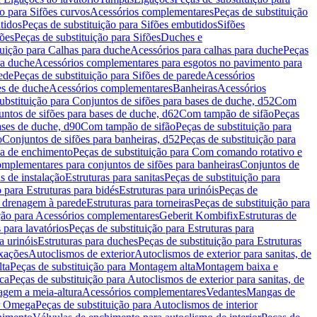
ão para Sifões curvos
Acessórios complementares
Peças de substituição
tidos
Peças de substituição para Sifões embutidos
Sifões
fões
Peças de substituição para Sifões
Duches e
tuição para Calhas para duche
Acessórios para calhas para duche
Peças
ra duche
Acessórios complementares para esgotos no pavimento para
ede
Peças de substituição para Sifões de parede
Acessórios
es de duche
Acessórios complementares
Banheiras
Acessórios
ubstituição para Conjuntos de sifões para bases de duche, d52
Com
untos de sifões para bases de duche, d62
Com tampão de sifão
Peças
ases de duche, d90
Com tampão de sifão
Peças de substituição para
o
Conjuntos de sifões para banheiras, d52
Peças de substituição para
a de enchimento
Peças de substituição para Com comando rotativo e
mplementares para conjuntos de sifões para banheiras
Conjuntos de
s de instalação
Estruturas para sanitas
Peças de substituição para
 para Estruturas para bidés
Estruturas para urinóis
Peças de
m drenagem à parede
Estruturas para torneiras
Peças de substituição para
ição para Acessórios complementares
Geberit Kombifix
Estruturas de
 para lavatórios
Peças de substituição para Estruturas para
a urinóis
Estruturas para duches
Peças de substituição para Estruturas
ixações
Autoclismos de exterior
Autoclismos de exterior para sanitas, de
ta
Peças de substituição para Montagem alta
Montagem baixa e
ica
Peças de substituição para Autoclismos de exterior para sanitas, de
gem a meia-altura
Acessórios complementares
Vedantes
Mangas de
or Omega
Peças de substituição para Autoclismos de interior