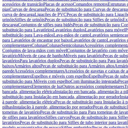
acessórios de transição
Placas de acesso
Comandos remotos
Estruturas 
pias
Curvas de descarga
Peças de substituição para Curvas de descarga
curva de descarga
Ligações de PVC
Peças de substituição para Ligaç
urinóis
Sifões de urinóis
Peças de substituição para Sifões de urinóis
Ex
descarga
Conjuntos de sifões para bidés
Peças de substituição para Con
substituição para Lavatórios
Lavatórios duplos
Lavatórios para móvel
P
substituição para Lava-mãos
Lava-mãos de canto
Lavatórios semiencas
para Lavatórios de encastrar por baixo
Lavatórios de canto
Lavatórios 
complementares
Colunas
Colunas
Semicolunas
Acessórios complementa
Conjuntos de lava-mãos com móvel
Conjuntos de lavatório com móve
lavatório
Móveis de casa de banho
Móveis para lavatório
Peças de subst
lavatórios
Para lavatórios duplos
Peças de substituição para Para lavató
baixos
Armários altos
Peças de substituição para Armários altos
Armári
parede
Acessórios complementares
Acessórios de gavetas e caixas de 
complementares
Espelhos e móveis com espelho
Espelho
Peças de subs
substituição para Móveis com espelho
Com iluminação integrada
Peças
complementares
Elementos de luz
Outros acessórios complementares
T
bancada, alimentação elétrica
Instalação em bancada, alimentação a pi
substituição para Instalação em bancada, alimentação por gerador
Inst
à parede, alimentação elétrica
Peças de substituição para Instalação à p
pilhas
Instalação à parede, alimentação por gerador
Peças de substituiç
torneiras de lavatório
Peças de substituição para Para torneiras de lavat
de sifões para lavatórios
Sifões curvos
Peças de substituição para Sifõe
lavatórios
Peças de substituição para Sifões de tubo interior para lavató
modelo economizador de espaço
Sifões embutidos
Peças de substituiç