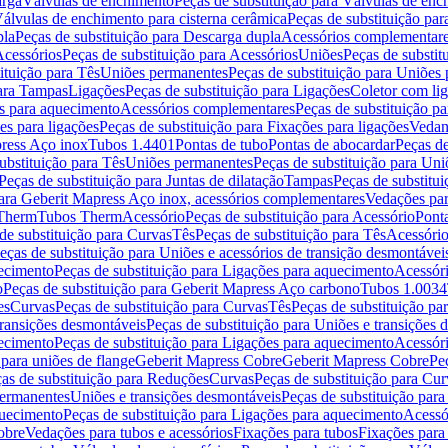
arga
Válvulas de enchimento
Peças de substituição para Válvulas de en
álvulas de enchimento para cisterna cerâmica
Peças de substituição par
pla
Peças de substituição para Descarga dupla
Acessórios complementar
cessórios
Peças de substituição para Acessórios
Uniões
Peças de substit
ituição para Tês
Uniões permanentes
Peças de substituição para Uniões
para Tampas
Ligações
Peças de substituição para Ligações
Coletor com li
es para aquecimento
Acessórios complementares
Peças de substituição p
es para ligações
Peças de substituição para Fixações para ligações
Vedan
press Aço inox
Tubos 1.4401
Pontas de tubo
Pontas de abocardar
Peças de
ubstituição para Tês
Uniões permanentes
Peças de substituição para Un
Peças de substituição para Juntas de dilatação
Tampas
Peças de substitu
para Geberit Mapress Aço inox, acessórios complementares
Vedações par
 Therm
Tubos Therm
Acessório
Peças de substituição para Acessório
Pont
de substituição para Curvas
Tês
Peças de substituição para Tês
Acessório
eças de substituição para Uniões e acessórios de transição desmontávei
ecimento
Peças de substituição para Ligações para aquecimento
Acessór
o
Peças de substituição para Geberit Mapress Aço carbono
Tubos 1.0034
es
Curvas
Peças de substituição para Curvas
Tês
Peças de substituição pa
transições desmontáveis
Peças de substituição para Uniões e transições 
ecimento
Peças de substituição para Ligações para aquecimento
Acessór
para uniões de flange
Geberit Mapress Cobre
Geberit Mapress Cobre
Pe
as de substituição para Reduções
Curvas
Peças de substituição para Cur
permanentes
Uniões e transições desmontáveis
Peças de substituição par
quecimento
Peças de substituição para Ligações para aquecimento
Acessó
obre
Vedações para tubos e acessórios
Fixações para tubos
Fixações para