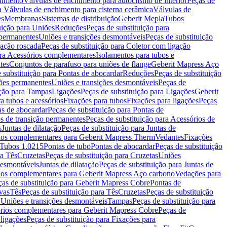
chimento
Válvulas de enchimento para autoclismo de interior
Peças de
a Válvulas de enchimento para cisterna cerâmica
Válvulas de
es
Membranas
Sistemas de distribuição
Geberit Mepla
Tubos
uição para Uniões
Reduções
Peças de substituição para
 permanentes
Uniões e transições desmontáveis
Peças de substituição
gação roscada
Peças de substituição para Coletor com ligação
ara Acessórios complementares
Isolamentos para tubos e
tes
Conjuntos de parafuso para uniões de flange
Geberit Mapress Aço
 substituição para Pontas de abocardar
Reduções
Peças de substituição
iões permanentes
Uniões e transições desmontáveis
Peças de
ição para Tampas
Ligações
Peças de substituição para Ligações
Geberit
a tubos e acessórios
Fixações para tubos
Fixações para ligações
Peças
as de abocardar
Peças de substituição para Pontas de
s de transição permanentes
Peças de substituição para Acessórios de
s
Juntas de dilatação
Peças de substituição para Juntas de
ios complementares para Geberit Mapress Therm
Vedantes
Fixações
Tubos 1.0215
Pontas de tubo
Pontas de abocardar
Peças de substituição
ra Tês
Cruzetas
Peças de substituição para Cruzetas
Uniões
desmontáveis
Juntas de dilatação
Peças de substituição para Juntas de
ios complementares para Geberit Mapress Aço carbono
Vedações para
ças de substituição para Geberit Mapress Cobre
Pontas de
vas
Tês
Peças de substituição para Tês
Cruzetas
Peças de substituição
a Uniões e transições desmontáveis
Tampas
Peças de substituição para
rios complementares para Geberit Mapress Cobre
Peças de
 ligações
Peças de substituição para Fixações para