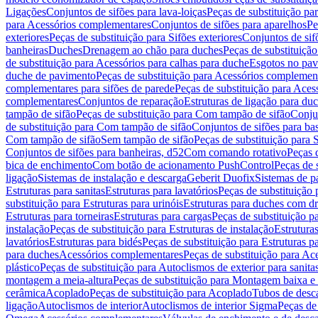
Ligações
Conjuntos de sifões para lava-loiças
Peças de substituição par
para Acessórios complementares
Conjuntos de sifões para aparelhos
Pe
exteriores
Peças de substituição para Sifões exteriores
Conjuntos de sif
banheiras
Duches
Drenagem ao chão para duches
Peças de substituiçã
de substituição para Acessórios para calhas para duche
Esgotos no pav
duche de pavimento
Peças de substituição para Acessórios complemen
complementares para sifões de parede
Peças de substituição para Aces
complementares
Conjuntos de reparação
Estruturas de ligação para du
tampão de sifão
Peças de substituição para Com tampão de sifão
Conjun
de substituição para Com tampão de sifão
Conjuntos de sifões para ba
Com tampão de sifão
Sem tampão de sifão
Peças de substituição para
Conjuntos de sifões para banheiras, d52
Com comando rotativo
Peças 
bica de enchimento
Com botão de acionamento PushControl
Peças de 
ligação
Sistemas de instalação e descarga
Geberit Duofix
Sistemas de p
Estruturas para sanitas
Estruturas para lavatórios
Peças de substituição 
substituição para Estruturas para urinóis
Estruturas para duches com d
Estruturas para torneiras
Estruturas para cargas
Peças de substituição pa
instalação
Peças de substituição para Estruturas de instalação
Estruturas
lavatórios
Estruturas para bidés
Peças de substituição para Estruturas p
para duches
Acessórios complementares
Peças de substituição para A
plástico
Peças de substituição para Autoclismos de exterior para sanitas
montagem a meia-altura
Peças de substituição para Montagem baixa e
cerâmica
Acoplado
Peças de substituição para Acoplado
Tubos de desca
ligação
Autoclismos de interior
Autoclismos de interior Sigma
Peças de