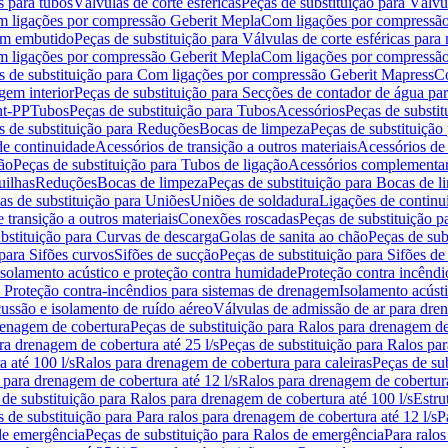
s para tubos
Válvulas de corte esféricas
Peças de substituição para Válvul
om ligações por compressão Geberit Mepla
Com ligações por compressão
gem embutido
Peças de substituição para Válvulas de corte esféricas pa
om ligações por compressão Geberit Mepla
Com ligações por compressã
s de substituição para Com ligações por compressão Geberit Mapress
Co
gem interior
Peças de substituição para Secções de contador de água pa
nt-PP
Tubos
Peças de substituição para Tubos
Acessórios
Peças de substit
s de substituição para Reduções
Bocas de limpeza
Peças de substituição
de continuidade
Acessórios de transição a outros materiais
Acessórios de
ão
Peças de substituição para Tubos de ligação
Acessórios complementa
uilhas
Reduções
Bocas de limpeza
Peças de substituição para Bocas de 
as de substituição para Uniões
Uniões de soldadura
Ligações de continu
 transição a outros materiais
Conexões roscadas
Peças de substituição 
bstituição para Curvas de descarga
Golas de sanita ao chão
Peças de sub
 para Sifões curvos
Sifões de sucção
Peças de substituição para Sifões de
 isolamento acústico e proteção contra humidade
Proteção contra incêndi
a Proteção contra-incêndios para sistemas de drenagem
Isolamento acúst
cussão e isolamento de ruído aéreo
Válvulas de admissão de ar para dr
renagem de cobertura
Peças de substituição para Ralos para drenagem d
ra drenagem de cobertura até 25 l/s
Peças de substituição para Ralos par
 até 100 l/s
Ralos para drenagem de cobertura para caleiras
Peças de su
 para drenagem de cobertura até 12 l/s
Ralos para drenagem de cobertura
 de substituição para Ralos para drenagem de cobertura até 100 l/s
Estru
 de substituição para Para ralos para drenagem de cobertura até 12 l/s
P
de emergência
Peças de substituição para Ralos de emergência
Para ralos