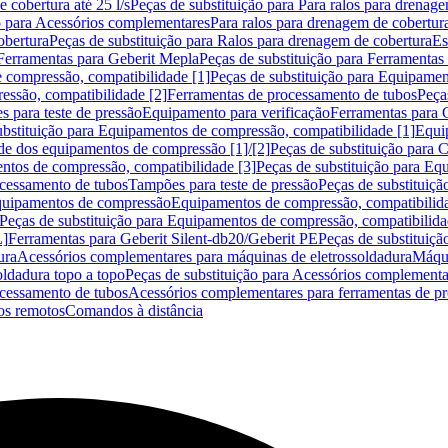
 cobertura até 25 l/s
Peças de substituição para Para ralos para drenage
o para Acessórios complementares
Para ralos para drenagem de cobertur
obertura
Peças de substituição para Ralos para drenagem de cobertura
Es
Ferramentas para Geberit Mepla
Peças de substituição para Ferramentas
 compressão, compatibilidade [1]
Peças de substituição para Equipamen
essão, compatibilidade [2]
Ferramentas de processamento de tubos
Peça
s para teste de pressão
Equipamento para verificação
Ferramentas para 
ubstituição para Equipamentos de compressão, compatibilidade [1]
Equi
de dos equipamentos de compressão [1]/[2]
Peças de substituição para
tos de compressão, compatibilidade [3]
Peças de substituição para Eq
ocessamento de tubos
Tampões para teste de pressão
Peças de substituiçã
Equipamentos de compressão
Equipamentos de compressão, compatibilida
Peças de substituição para Equipamentos de compressão, compatibilida
L]
Ferramentas para Geberit Silent-db20/Geberit PE
Peças de substituiçã
ura
Acessórios complementares para máquinas de eletrossoldadura
Máqui
ldadura topo a topo
Peças de substituição para Acessórios complementa
ocessamento de tubos
Acessórios complementares para ferramentas de p
s remotos
Comandos à distância