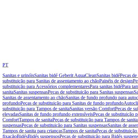
PT
Sanitas e urinóis
Sanitas bidé Geberit AquaClean
Sanitas bidé
Peças de 
substituição para Sanitas de assentamento ao chão
Painéis de design
Pe
substituição para Acessórios complementares
Para sanitas bidé
Para tam
sanita
Sanitas suspensas
Peças de substituição para Sanitas suspensas
Sa
Sanitas de assentamento ao chão
Sanitas de fundo profundo para autoc
profundo
Peças de substituição para Sanitas de fundo profundo
Autocli
substituição para Tampos de sanita
Sanitas versão Comfort
Peças de su
elevadas
Sanitas de fundo profundo extensíveis
Peças de substituição 
Comfort
Tampos de sanita
Peças de substituição para Tampos de sanita
suspensas
Peças de substituição para Sanitas suspensas
Sanitas de ass
Tampos de sanita para crianças
Tampos de sanita
Peças de substituição
fixação
Bidés
Bidés suspensos
Peças de substituição para Bidés suspen