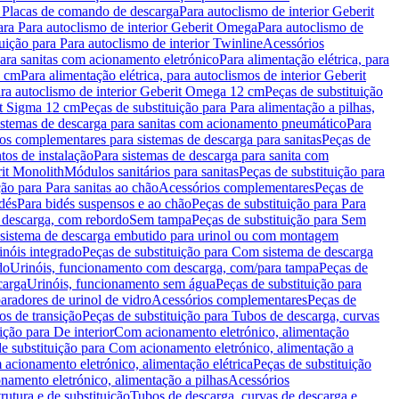
a Placas de comando de descarga
Para autoclismo de interior Geberit
ara Para autoclismo de interior Geberit Omega
Para autoclismo de
uição para Para autoclismo de interior Twinline
Acessórios
para sanitas com acionamento eletrónico
Para alimentação elétrica, para
2 cm
Para alimentação elétrica, para autoclismos de interior Geberit
para autoclismo de interior Geberit Omega 12 cm
Peças de substituição
rit Sigma 12 cm
Peças de substituição para Para alimentação a pilhas,
Sistemas de descarga para sanitas com acionamento pneumático
Para
os complementares para sistemas de descarga para sanitas
Peças de
tos de instalação
Para sistemas de descarga para sanita com
it Monolith
Módulos sanitários para sanitas
Peças de substituição para
ção para Para sanitas ao chão
Acessórios complementares
Peças de
dés
Para bidés suspensos e ao chão
Peças de substituição para Para
 descarga, com rebordo
Sem tampa
Peças de substituição para Sem
 sistema de descarga embutido para urinol ou com montagem
inóis integrado
Peças de substituição para Com sistema de descarga
do
Urinóis, funcionamento com descarga, com/para tampa
Peças de
carga
Urinóis, funcionamento sem água
Peças de substituição para
aradores de urinol de vidro
Acessórios complementares
Peças de
os de transição
Peças de substituição para Tubos de descarga, curvas
ição para De interior
Com acionamento eletrónico, alimentação
e substituição para Com acionamento eletrónico, alimentação a
acionamento eletrónico, alimentação elétrica
Peças de substituição
namento eletrónico, alimentação a pilhas
Acessórios
rutura e de substituição
Tubos de descarga, curvas de descarga e