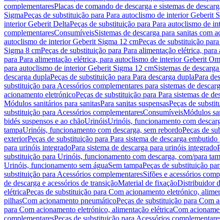
complementares
Placas de comando de descarga e sistemas de descarga
Sigma
Peças de substituição para Para autoclismo de interior Geberit 
interior Geberit Delta
Peças de substituição para Para autoclismo de in
complementares
Consumíveis
Sistemas de descarga para sanitas com a
autoclismo de interior Geberit Sigma 12 cm
Peças de substituição para
Sigma 8 cm
Peças de substituição para Para alimentação elétrica, para
para Para alimentação elétrica, para autoclismo de interior Geberit 
para autoclismo de interior Geberit Sigma 12 cm
Sistemas de descarga
descarga dupla
Peças de substituição para Para descarga dupla
Para de
substituição para Acessórios complementares para sistemas de descarg
acionamento eletrónico
Peças de substituição para Para sistemas de d
Módulos sanitários para sanitas
Para sanitas suspensas
Peças de substit
substituição para Acessórios complementares
Consumíveis
Módulos san
bidés suspensos e ao chão
Urinóis
Urinóis, funcionamento com descar
tampa
Urinóis, funcionamento com descarga, sem rebordo
Peças de su
exterior
Peças de substituição para Para sistema de descarga embutido
para urinóis integrado
Para sistema de descarga para urinóis integrado
substituição para Urinóis, funcionamento com descarga, com/para ta
Urinóis, funcionamento sem água
Sem tampa
Peças de substituição p
substituição para Acessórios complementares
Sifões e acessórios comp
de descarga e acessórios de transição
Material de fixação
Distribuidor 
elétrica
Peças de substituição para Com acionamento eletrónico, alimen
pilhas
Com acionamento pneumático
Peças de substituição para Com 
para Com acionamento eletrónico, alimentação elétrica
Com acionament
complementares
Peças de substituição para Acessórios complementare