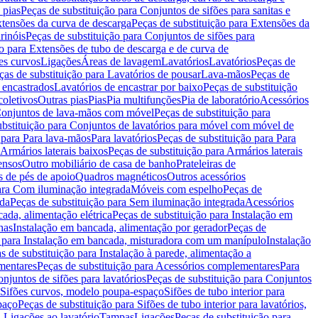
 pias
Peças de substituição para Conjuntos de sifões para sanitas e
tensões da curva de descarga
Peças de substituição para Extensões da
rinóis
Peças de substituição para Conjuntos de sifões para
ão para Extensões de tubo de descarga e de curva de
ões curvos
Ligações
Áreas de lavagem
Lavatórios
Lavatórios
Peças de
ças de substituição para Lavatórios de pousar
Lava-mãos
Peças de
 encastrados
Lavatórios de encastrar por baixo
Peças de substituição
coletivos
Outras pias
Pias
Pia multifunções
Pia de laboratório
Acessórios
onjuntos de lava-mãos com móvel
Peças de substituição para
ubstituição para Conjuntos de lavatórios para móvel com móvel de
 para Para lava-mãos
Para lavatórios
Peças de substituição para Para
Armários laterais baixos
Peças de substituição para Armários laterais
ensos
Outro mobiliário de casa de banho
Prateleiras de
 de pés de apoio
Quadros magnéticos
Outros acessórios
para Com iluminação integrada
Móveis com espelho
Peças de
ada
Peças de substituição para Sem iluminação integrada
Acessórios
ada, alimentação elétrica
Peças de substituição para Instalação em
has
Instalação em bancada, alimentação por gerador
Peças de
o para Instalação em bancada, misturadora com um manípulo
Instalação
s de substituição para Instalação à parede, alimentação a
mentares
Peças de substituição para Acessórios complementares
Para
njuntos de sifões para lavatórios
Peças de substituição para Conjuntos
a Sifões curvos, modelo poupa-espaço
Sifões de tubo interior para
paço
Peças de substituição para Sifões de tubo interior para lavatórios,
a Ligações ao lavatório
Tampas
Ligações
Peças de substituição para