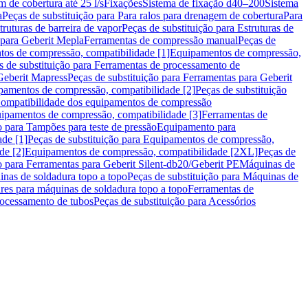
m de cobertura até 25 l/s
Fixações
Sistema de fixação d40–200
Sistema
a
Peças de substituição para Para ralos para drenagem de cobertura
Para
truturas de barreira de vapor
Peças de substituição para Estruturas de
 para Geberit Mepla
Ferramentas de compressão manual
Peças de
tos de compressão, compatibilidade [1]
Equipamentos de compressão,
s de substituição para Ferramentas de processamento de
Geberit Mapress
Peças de substituição para Ferramentas para Geberit
pamentos de compressão, compatibilidade [2]
Peças de substituição
 Compatibilidade dos equipamentos de compressão
uipamentos de compressão, compatibilidade [3]
Ferramentas de
o para Tampões para teste de pressão
Equipamento para
de [1]
Peças de substituição para Equipamentos de compressão,
de [2]
Equipamentos de compressão, compatibilidade [2XL]
Peças de
o para Ferramentas para Geberit Silent-db20/Geberit PE
Máquinas de
nas de soldadura topo a topo
Peças de substituição para Máquinas de
res para máquinas de soldadura topo a topo
Ferramentas de
rocessamento de tubos
Peças de substituição para Acessórios