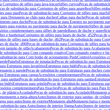
a Conjuntos de sifões para lava-loiças
Sifões curvos
Peças de substituiç
ças de substituição para Conjuntos de sifões para aparelhos
Sifões embu
ões para pias
Peças de substituição para Conjuntos de sifões para pias
Si
o para Drenagem ao chão para duches
Calhas para duche
Peças de substi
imento para duche
Peças de substituição para Esgotos no pavimento pa
tares para esgotos no pavimento para duche de pavimento
Sifões de par
sórios complementares para sifões de parede
Bases de duche e superfíci
ches e banheiras
Conjuntos de sifões para bases de duche, d52
Peças de s
tos de sifões para bases de duche, d62
Peças de substituição para Conj
ses de duche, d90
Peças de substituição para Conjuntos de sifões para b
 Sem tampão de sifão
Acabamento
Peças de substituição para Acabament
de substituição para Com comando rotativo
Com comando rotativo e bic
substituição para Com botão de acionamento PushControl
Acessórios co
arede
Painéis
Estruturas de instalação
Peças de substituição para Estrutura
para Estruturas para lavatórios
Estruturas para bidés
Peças de substituição
renagem à parede
Peças de substituição para Estruturas para duches co
ra Estruturas para cargas
Acessórios complementares
Peças de substitu
 para sanitas
Peças de substituição para Estruturas para sanitas
Estruturas
ara bidés
Estruturas para urinóis
Peças de substituição para Estruturas par
cessórios complementares
Para fixações
Peças de substituição para Para f
, de plástico
Acoplado
Peças de substituição para Acoplado
Montagem al
 montagem a meia-altura
Autoclismos de exterior para sanitas, de cerâm
rga para autoclismo de exterior
Montagem alta
Montagem baixa e monta
 substituição para Autoclismos de interior Sigma
Autoclismos de interi