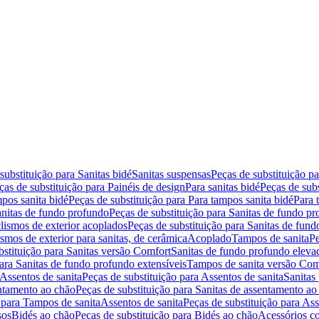
substituição para Sanitas bidé
Sanitas suspensas
Peças de substituição p
ças de substituição para Painéis de design
Para sanitas bidé
Peças de subs
pos sanita bidé
Peças de substituição para Para tampos sanita bidé
Para 
nitas de fundo profundo
Peças de substituição para Sanitas de fundo p
lismos de exterior acoplados
Peças de substituição para Sanitas de fund
smos de exterior para sanitas, de cerâmica
Acoplado
Tampos de sanita
Pe
bstituição para Sanitas versão Comfort
Sanitas de fundo profundo eleva
para Sanitas de fundo profundo extensíveis
Tampos de sanita versão Com
Assentos de sanita
Peças de substituição para Assentos de sanita
Sanitas 
entamento ao chão
Peças de substituição para Sanitas de assentamento ao
 para Tampos de sanita
Assentos de sanita
Peças de substituição para Ass
sos
Bidés ao chão
Peças de substituição para Bidés ao chão
Acessórios c