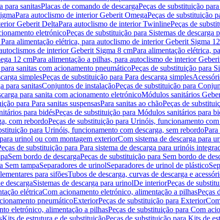
 para sanitas
Placas de comando de descarga
Peças de substituição par
Sigma
Para autoclismo de interior Geberit Omega
Peças de substituição p
terior Geberit Delta
Para autoclismo de interior Twinline
Peças de substit
cionamento eletrónico
Peças de substituição para Sistemas de descarga 
 Para alimentação elétrica, para autoclismo de interior Geberit Sigma 1
 autoclismos de interior Geberit Sigma 8 cm
Para alimentação elétrica, 
Omega 12 cm
Para alimentação a pilhas, para autoclismo de interior Gebe
 para sanitas com acionamento pneumático
Peças de substituição para 
scarga simples
Peças de substituição para Para descarga simples
Acessóri
a para sanitas
Conjuntos de instalação
Peças de substituição para Conjun
escarga para sanita com acionamento eletrónico
Módulos sanitários Geber
uição para Para sanitas suspensas
Para sanitas ao chão
Peças de substitui
itários para bidés
Peças de substituição para Módulos sanitários para bi
ga, com rebordo
Peças de substituição para Urinóis, funcionamento com
bstituição para Urinóis, funcionamento com descarga, sem rebordo
Para
 para urinol ou com montagem exterior
Com sistema de descarga para ur
Peças de substituição para Para sistema de descarga para urinóis integra
mpa
Sem bordo de descarga
Peças de substituição para Sem bordo de des
ara Sem tampa
Separadores de urinol
Separadores de urinol de plástico
Sep
lementares para sifões
Tubos de descarga, curvas de descarga e acessóri
de descarga
Sistemas de descarga para urinol
De interior
Peças de substitu
tação elétrica
Com acionamento eletrónico, alimentação a pilhas
Peças d
acionamento pneumático
Exterior
Peças de substituição para Exterior
Com 
o eletrónico, alimentação a pilhas
Peças de substituição para Com acio
s
Kits de estrutura e de substituição
Peças de substituição para Kits de est