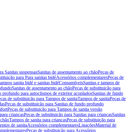
ara Sanitas suspensas
Sanitas de assentamento ao chão
Peças de
tituição para Para sanitas bidé
Acessórios complementares
Peças de
tampos sanita bidé e sanitas bidé
Consumíveis
Sanitas e tampos de
rofundo
Sanitas de assentamento ao chão
Peças de substituição para
o profundo para autoclismos de exterior acoplados
Sanitas de fundo
ças de substituição para Tampos de sanita
Tampos de sanita
Peças de
das
Peças de substituição para Sanitas de fundo profundo
fort
Peças de substituição para Tampos de sanita versão
para crianças
Peças de substituição para Sanitas para crianças
Sanitas
 chão
Tampos de sanita para crianças
Peças de substituição para
entos de sanita
Acessórios complementares
Ligações
Material de
omplementares
Peças de substituição para Acessórios