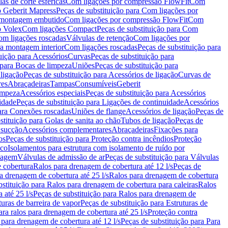
as de corte esféricas
Com ligações por compressão FlowFit
Com
 Geberit Mapress
Peças de substituição para Com ligações por
ra montagem embutido
Com ligações por compressão FlowFit
Com
o Volex
Com ligações Compact
Peças de substituição para Com
m ligações roscadas
Válvulas de retenção
Com ligações por
ra montagem interior
Com ligações roscadas
Peças de substituição para
uição para Acessórios
Curvas
Peças de substituição para
 para Bocas de limpeza
Uniões
Peças de substituição para
 ligação
Peças de substituição para Acessórios de ligação
Curvas de
res
Abraçadeiras
Tampas
Consumíveis
Geberit
limpeza
Acessórios especiais
Peças de substituição para Acessórios
idade
Peças de substituição para Ligações de continuidade
Acessórios
para Conexões roscadas
Uniões de flange
Acessórios de ligação
Peças de
stituição para Golas de sanita ao chão
Tubos de ligação
Peças de
 sucção
Acessórios complementares
Abraçadeiras
Fixações para
os
Peças de substituição para Proteção contra incêndios
Proteção
ico
Isolamentos para estrutura com isolamento de ruído por
enagem
Válvulas de admissão de ar
Peças de substituição para Válvulas
e cobertura
Ralos para drenagem de cobertura até 12 l/s
Peças de
a drenagem de cobertura até 25 l/s
Ralos para drenagem de cobertura
bstituição para Ralos para drenagem de cobertura para caleiras
Ralos
 até 25 l/s
Peças de substituição para Ralos para drenagem de
turas de barreira de vapor
Peças de substituição para Estruturas de
ara ralos para drenagem de cobertura até 25 l/s
Proteção contra
 para drenagem de cobertura até 12 l/s
Peças de substituição para Para