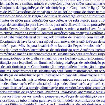
de ligação para sanitas, urinóis e bidés
Conjuntos de sifões para sanitas e
Conjuntos de ligação
Peças de substituição para Conjuntos de ligação
Ex
ões de PVC
Acessórios de transição e de união
Conjuntos de sifões para u
tensões de tubo de descarga e de curva de descarga
Peças de substituiç
juntos de sifões para bidés
Sifões curvos
Peças de substituição para Sif
eças de substituição para Lavatórios para móvel
Lavatórios de pousar
Pe
trados
Peças de substituição para Lavatórios semiencastrados
Lavatórios
coletivos
Lavatórios versão Comfort
Lavatórios para crianças
Lavatórios 
res
Acabamento
Material de fixação
Conjuntos de lavatório com móvel
C
l
Conjuntos de lavatórios para móvel com móvel de lavatório
Peças de s
ituição para Móveis para lavatório
Para lava-mãos
Peças de substituição
rios duplos
Armários laterais
Peças de substituição para Armários laterais
os médios
Armários suspensos
Peças de substituição para Armários susp
arrumação
Suporte de toalhas e ganchos para toalhas
Puxadores
Conjuntos
tituição para Espelho
Com iluminação integrada
Peças de substituição 
 de substituição para Com iluminação integrada
Sem iluminação integr
orneiras
Torneiras
Peças de substituição para Torneiras
Instalação em banc
lhas
Peças de substituição para Instalação em bancada, alimentação a pil
alação em bancada, misturadora com um manípulo
Peças de substituiçã
arede, alimentação elétrica
Instalação à parede, alimentação a pilhas
Peça
ão para Instalação à parede, alimentação por gerador
Acessórios comple
ório
Estruturas de ligação para lavatórios, lava-loiças, aparelhos e pias
Co
s curvos
Sifões curvos, modelo poupa-espaço
Peças de substituição par
rios
Sifões de tubo interior para lavatórios, modelo economizador de es
ão para Sifões embutidos
Ligações ao lavatório
Peças de substituição par