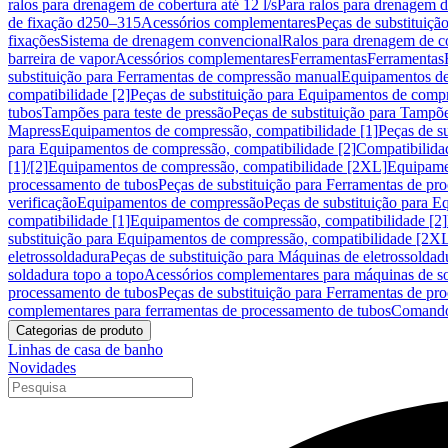
ralos para drenagem de cobertura até 12 l/s
Para ralos para drenagem de
de fixação d250–315
Acessórios complementares
Peças de substituiçã
fixações
Sistema de drenagem convencional
Ralos para drenagem de c
barreira de vapor
Acessórios complementares
Ferramentas
Ferramentas
substituição para Ferramentas de compressão manual
Equipamentos de
compatibilidade [2]
Peças de substituição para Equipamentos de compr
tubos
Tampões para teste de pressão
Peças de substituição para Tampõe
Mapress
Equipamentos de compressão, compatibilidade [1]
Peças de s
para Equipamentos de compressão, compatibilidade [2]
Compatibilida
[1]/[2]
Equipamentos de compressão, compatibilidade [2XL]
Equipamen
processamento de tubos
Peças de substituição para Ferramentas de pr
verificação
Equipamentos de compressão
Peças de substituição para 
compatibilidade [1]
Equipamentos de compressão, compatibilidade [2]
substituição para Equipamentos de compressão, compatibilidade [2X
eletrossoldadura
Peças de substituição para Máquinas de eletrossoldad
soldadura topo a topo
Acessórios complementares para máquinas de so
processamento de tubos
Peças de substituição para Ferramentas de pr
complementares para ferramentas de processamento de tubos
Comando
Categorias de produto
Linhas de casa de banho
Novidades