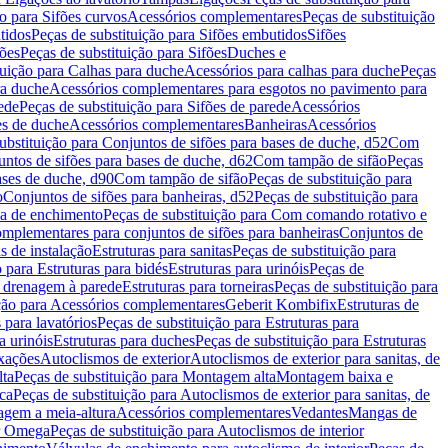
ão para Sifões curvos
Acessórios complementares
Peças de substituição
tidos
Peças de substituição para Sifões embutidos
Sifões
fões
Peças de substituição para Sifões
Duches e
tuição para Calhas para duche
Acessórios para calhas para duche
Peças
ra duche
Acessórios complementares para esgotos no pavimento para
ede
Peças de substituição para Sifões de parede
Acessórios
es de duche
Acessórios complementares
Banheiras
Acessórios
ubstituição para Conjuntos de sifões para bases de duche, d52
Com
untos de sifões para bases de duche, d62
Com tampão de sifão
Peças
ases de duche, d90
Com tampão de sifão
Peças de substituição para
o
Conjuntos de sifões para banheiras, d52
Peças de substituição para
a de enchimento
Peças de substituição para Com comando rotativo e
mplementares para conjuntos de sifões para banheiras
Conjuntos de
s de instalação
Estruturas para sanitas
Peças de substituição para
 para Estruturas para bidés
Estruturas para urinóis
Peças de
m drenagem à parede
Estruturas para torneiras
Peças de substituição para
ição para Acessórios complementares
Geberit Kombifix
Estruturas de
 para lavatórios
Peças de substituição para Estruturas para
a urinóis
Estruturas para duches
Peças de substituição para Estruturas
ixações
Autoclismos de exterior
Autoclismos de exterior para sanitas, de
ta
Peças de substituição para Montagem alta
Montagem baixa e
ica
Peças de substituição para Autoclismos de exterior para sanitas, de
gem a meia-altura
Acessórios complementares
Vedantes
Mangas de
or Omega
Peças de substituição para Autoclismos de interior