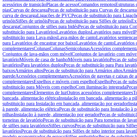
acessórios de transição
Placas de acesso
Comandos remotos
Estruturas 
pias
Curvas de descarga
Peças de substituição para Curvas de descarga
curva de descarga
Ligações de PVC
Peças de substituição para Ligaç
urinóis
Sifões de urinóis
Peças de substituição para Sifões de urinóis
Ex
descarga
Conjuntos de sifões para bidés
Peças de substituição para Con
substituição para Lavatórios
Lavatórios duplos
Lavatórios para móvel
P
substituição para Lava-mãos
Lava-mãos de canto
Lavatórios semiencas
para Lavatórios de encastrar por baixo
Lavatórios de canto
Lavatórios 
complementares
Colunas
Colunas
Semicolunas
Acessórios complementa
Conjuntos de lava-mãos com móvel
Conjuntos de lavatório com móve
lavatório
Móveis de casa de banho
Móveis para lavatório
Peças de subst
lavatórios
Para lavatórios duplos
Peças de substituição para Para lavató
baixos
Armários altos
Peças de substituição para Armários altos
Armári
parede
Acessórios complementares
Acessórios de gavetas e caixas de 
complementares
Espelhos e móveis com espelho
Espelho
Peças de subs
substituição para Móveis com espelho
Com iluminação integrada
Peças
complementares
Elementos de luz
Outros acessórios complementares
T
bancada, alimentação elétrica
Instalação em bancada, alimentação a pi
substituição para Instalação em bancada, alimentação por gerador
Inst
à parede, alimentação elétrica
Peças de substituição para Instalação à p
pilhas
Instalação à parede, alimentação por gerador
Peças de substituiç
torneiras de lavatório
Peças de substituição para Para torneiras de lavat
de sifões para lavatórios
Sifões curvos
Peças de substituição para Sifõe
lavatórios
Peças de substituição para Sifões de tubo interior para lavató
modelo economizador de espaço
Sifões embutidos
Peças de substituiç