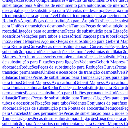
Omega
Acessórios complementares
Válvulas de enchimento e de desc
substituição para Válvulas de enchimento para autoclismo de interior
V
descarga
Peças de substituição para Válvulas de descarga
Descarga du
tricompostos para água potável
Tubos tricompostos para aquecimento
A
Reduções
Ângulo
Peças de substituição para Ângulo
Tês
Peças de subst
para Uniões e transições desmontáveis
Tampas
Peças de substituição 
roscada
Ligações para aquecimento
Peças de substituição para Ligaçõ
acessórios
Vedações para tubos e acessórios
Fixações para tubos
Fixaçõ
inox
Geberit Mapress Aço inox
Peças de substituição para Geberit Ma
para Reduções
Curvas
Peças de substituição para Curvas
Tês
Peças de s
substituição para Uniões e transições desmontáveis
Juntas de dilatação
Mapress Aço inox, acessórios complementares
Peças de substituição 
de substituição para Fixações para ligações
Vedantes
Geberit Mapress
abocardar
Reduções
Peças de substituição para Reduções
Curvas
Peças 
transição permanentes
Uniões e acessórios de transição desmontáveis
P
dilatação
Tampas
Peças de substituição para Tampas
Ligações para aqu
para tubos
Geberit Mapress Aço carbono
Geberit Mapress Aço carbon
para Pontas de abocardar
Reduções
Peças de substituição para Reduçõ
permanentes
Peças de substituição para Uniões permanentes
Uniões e 
dilatação
Tampas
Peças de substituição para Tampas
Ligações para aqu
tubos e acessórios
Fixações para tubos
Vedantes
Conjuntos de parafuso 
abocardar
Peças de substituição para Pontas de abocardar
Reduções
Peç
para Cruzetas
Uniões permanentes
Peças de substituição para Uniões 
Tampas
Ligações
Peças de substituição para Ligações
Ligações para a
substituição para Acessórios complementares para Geberit Mapress C