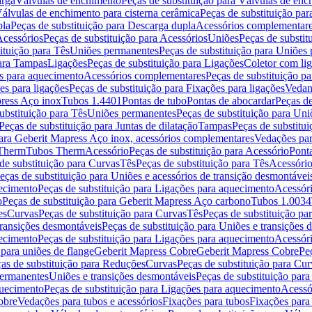
arga
Válvulas de enchimento
Peças de substituição para Válvulas de en
álvulas de enchimento para cisterna cerâmica
Peças de substituição par
pla
Peças de substituição para Descarga dupla
Acessórios complementar
cessórios
Peças de substituição para Acessórios
Uniões
Peças de substit
ituição para Tês
Uniões permanentes
Peças de substituição para Uniões
para Tampas
Ligações
Peças de substituição para Ligações
Coletor com li
es para aquecimento
Acessórios complementares
Peças de substituição p
es para ligações
Peças de substituição para Fixações para ligações
Vedan
press Aço inox
Tubos 1.4401
Pontas de tubo
Pontas de abocardar
Peças de
ubstituição para Tês
Uniões permanentes
Peças de substituição para Un
Peças de substituição para Juntas de dilatação
Tampas
Peças de substitu
para Geberit Mapress Aço inox, acessórios complementares
Vedações par
 Therm
Tubos Therm
Acessório
Peças de substituição para Acessório
Pont
de substituição para Curvas
Tês
Peças de substituição para Tês
Acessório
eças de substituição para Uniões e acessórios de transição desmontávei
ecimento
Peças de substituição para Ligações para aquecimento
Acessór
o
Peças de substituição para Geberit Mapress Aço carbono
Tubos 1.0034
es
Curvas
Peças de substituição para Curvas
Tês
Peças de substituição pa
transições desmontáveis
Peças de substituição para Uniões e transições 
ecimento
Peças de substituição para Ligações para aquecimento
Acessór
para uniões de flange
Geberit Mapress Cobre
Geberit Mapress Cobre
Pe
as de substituição para Reduções
Curvas
Peças de substituição para Cur
permanentes
Uniões e transições desmontáveis
Peças de substituição par
quecimento
Peças de substituição para Ligações para aquecimento
Acessó
obre
Vedações para tubos e acessórios
Fixações para tubos
Fixações para