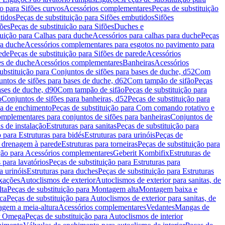
ão para Sifões curvos
Acessórios complementares
Peças de substituição
tidos
Peças de substituição para Sifões embutidos
Sifões
fões
Peças de substituição para Sifões
Duches e
tuição para Calhas para duche
Acessórios para calhas para duche
Peças
ra duche
Acessórios complementares para esgotos no pavimento para
ede
Peças de substituição para Sifões de parede
Acessórios
es de duche
Acessórios complementares
Banheiras
Acessórios
ubstituição para Conjuntos de sifões para bases de duche, d52
Com
untos de sifões para bases de duche, d62
Com tampão de sifão
Peças
ases de duche, d90
Com tampão de sifão
Peças de substituição para
o
Conjuntos de sifões para banheiras, d52
Peças de substituição para
a de enchimento
Peças de substituição para Com comando rotativo e
mplementares para conjuntos de sifões para banheiras
Conjuntos de
s de instalação
Estruturas para sanitas
Peças de substituição para
 para Estruturas para bidés
Estruturas para urinóis
Peças de
m drenagem à parede
Estruturas para torneiras
Peças de substituição para
ição para Acessórios complementares
Geberit Kombifix
Estruturas de
 para lavatórios
Peças de substituição para Estruturas para
a urinóis
Estruturas para duches
Peças de substituição para Estruturas
ixações
Autoclismos de exterior
Autoclismos de exterior para sanitas, de
ta
Peças de substituição para Montagem alta
Montagem baixa e
ica
Peças de substituição para Autoclismos de exterior para sanitas, de
gem a meia-altura
Acessórios complementares
Vedantes
Mangas de
or Omega
Peças de substituição para Autoclismos de interior