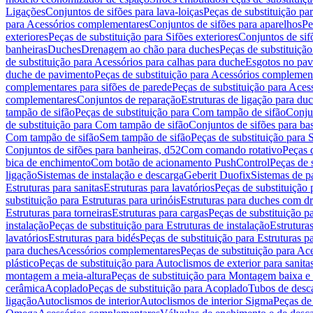
Ligações
Conjuntos de sifões para lava-loiças
Peças de substituição par
para Acessórios complementares
Conjuntos de sifões para aparelhos
Pe
exteriores
Peças de substituição para Sifões exteriores
Conjuntos de sif
banheiras
Duches
Drenagem ao chão para duches
Peças de substituiçã
de substituição para Acessórios para calhas para duche
Esgotos no pav
duche de pavimento
Peças de substituição para Acessórios complemen
complementares para sifões de parede
Peças de substituição para Aces
complementares
Conjuntos de reparação
Estruturas de ligação para du
tampão de sifão
Peças de substituição para Com tampão de sifão
Conjun
de substituição para Com tampão de sifão
Conjuntos de sifões para ba
Com tampão de sifão
Sem tampão de sifão
Peças de substituição para
Conjuntos de sifões para banheiras, d52
Com comando rotativo
Peças 
bica de enchimento
Com botão de acionamento PushControl
Peças de 
ligação
Sistemas de instalação e descarga
Geberit Duofix
Sistemas de p
Estruturas para sanitas
Estruturas para lavatórios
Peças de substituição 
substituição para Estruturas para urinóis
Estruturas para duches com d
Estruturas para torneiras
Estruturas para cargas
Peças de substituição pa
instalação
Peças de substituição para Estruturas de instalação
Estruturas
lavatórios
Estruturas para bidés
Peças de substituição para Estruturas p
para duches
Acessórios complementares
Peças de substituição para A
plástico
Peças de substituição para Autoclismos de exterior para sanitas
montagem a meia-altura
Peças de substituição para Montagem baixa e
cerâmica
Acoplado
Peças de substituição para Acoplado
Tubos de desca
ligação
Autoclismos de interior
Autoclismos de interior Sigma
Peças de