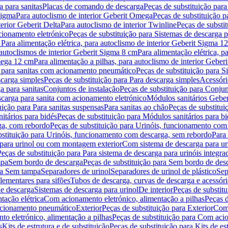
 para sanitas
Placas de comando de descarga
Peças de substituição par
Sigma
Para autoclismo de interior Geberit Omega
Peças de substituição p
terior Geberit Delta
Para autoclismo de interior Twinline
Peças de substit
cionamento eletrónico
Peças de substituição para Sistemas de descarga 
 Para alimentação elétrica, para autoclismo de interior Geberit Sigma 1
 autoclismos de interior Geberit Sigma 8 cm
Para alimentação elétrica, 
Omega 12 cm
Para alimentação a pilhas, para autoclismo de interior Gebe
 para sanitas com acionamento pneumático
Peças de substituição para 
scarga simples
Peças de substituição para Para descarga simples
Acessóri
a para sanitas
Conjuntos de instalação
Peças de substituição para Conjun
escarga para sanita com acionamento eletrónico
Módulos sanitários Geber
uição para Para sanitas suspensas
Para sanitas ao chão
Peças de substitui
itários para bidés
Peças de substituição para Módulos sanitários para bi
ga, com rebordo
Peças de substituição para Urinóis, funcionamento com
bstituição para Urinóis, funcionamento com descarga, sem rebordo
Para
 para urinol ou com montagem exterior
Com sistema de descarga para ur
Peças de substituição para Para sistema de descarga para urinóis integra
mpa
Sem bordo de descarga
Peças de substituição para Sem bordo de des
ara Sem tampa
Separadores de urinol
Separadores de urinol de plástico
Sep
lementares para sifões
Tubos de descarga, curvas de descarga e acessóri
de descarga
Sistemas de descarga para urinol
De interior
Peças de substitu
tação elétrica
Com acionamento eletrónico, alimentação a pilhas
Peças d
acionamento pneumático
Exterior
Peças de substituição para Exterior
Com 
o eletrónico, alimentação a pilhas
Peças de substituição para Com acio
s
Kits de estrutura e de substituição
Peças de substituição para Kits de est