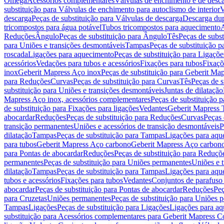
Omega
Acessórios complementares
Válvulas de enchimento e de desc
substituição para Válvulas de enchimento para autoclismo de interior
V
descarga
Peças de substituição para Válvulas de descarga
Descarga du
tricompostos para água potável
Tubos tricompostos para aquecimento
A
Reduções
Ângulo
Peças de substituição para Ângulo
Tês
Peças de subst
para Uniões e transições desmontáveis
Tampas
Peças de substituição 
roscada
Ligações para aquecimento
Peças de substituição para Ligaçõ
acessórios
Vedações para tubos e acessórios
Fixações para tubos
Fixaçõ
inox
Geberit Mapress Aço inox
Peças de substituição para Geberit Ma
para Reduções
Curvas
Peças de substituição para Curvas
Tês
Peças de s
substituição para Uniões e transições desmontáveis
Juntas de dilatação
Mapress Aço inox, acessórios complementares
Peças de substituição 
de substituição para Fixações para ligações
Vedantes
Geberit Mapress
abocardar
Reduções
Peças de substituição para Reduções
Curvas
Peças 
transição permanentes
Uniões e acessórios de transição desmontáveis
P
dilatação
Tampas
Peças de substituição para Tampas
Ligações para aqu
para tubos
Geberit Mapress Aço carbono
Geberit Mapress Aço carbon
para Pontas de abocardar
Reduções
Peças de substituição para Reduçõ
permanentes
Peças de substituição para Uniões permanentes
Uniões e 
dilatação
Tampas
Peças de substituição para Tampas
Ligações para aqu
tubos e acessórios
Fixações para tubos
Vedantes
Conjuntos de parafuso 
abocardar
Peças de substituição para Pontas de abocardar
Reduções
Peç
para Cruzetas
Uniões permanentes
Peças de substituição para Uniões 
Tampas
Ligações
Peças de substituição para Ligações
Ligações para a
substituição para Acessórios complementares para Geberit Mapress C