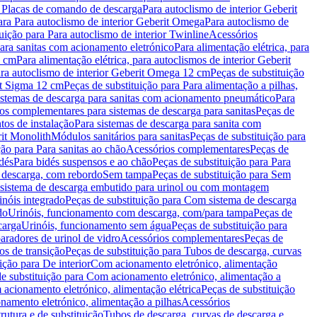
a Placas de comando de descarga
Para autoclismo de interior Geberit
ara Para autoclismo de interior Geberit Omega
Para autoclismo de
uição para Para autoclismo de interior Twinline
Acessórios
para sanitas com acionamento eletrónico
Para alimentação elétrica, para
2 cm
Para alimentação elétrica, para autoclismos de interior Geberit
para autoclismo de interior Geberit Omega 12 cm
Peças de substituição
rit Sigma 12 cm
Peças de substituição para Para alimentação a pilhas,
Sistemas de descarga para sanitas com acionamento pneumático
Para
os complementares para sistemas de descarga para sanitas
Peças de
tos de instalação
Para sistemas de descarga para sanita com
it Monolith
Módulos sanitários para sanitas
Peças de substituição para
ção para Para sanitas ao chão
Acessórios complementares
Peças de
dés
Para bidés suspensos e ao chão
Peças de substituição para Para
 descarga, com rebordo
Sem tampa
Peças de substituição para Sem
 sistema de descarga embutido para urinol ou com montagem
inóis integrado
Peças de substituição para Com sistema de descarga
do
Urinóis, funcionamento com descarga, com/para tampa
Peças de
carga
Urinóis, funcionamento sem água
Peças de substituição para
aradores de urinol de vidro
Acessórios complementares
Peças de
os de transição
Peças de substituição para Tubos de descarga, curvas
ição para De interior
Com acionamento eletrónico, alimentação
e substituição para Com acionamento eletrónico, alimentação a
acionamento eletrónico, alimentação elétrica
Peças de substituição
namento eletrónico, alimentação a pilhas
Acessórios
rutura e de substituição
Tubos de descarga, curvas de descarga e