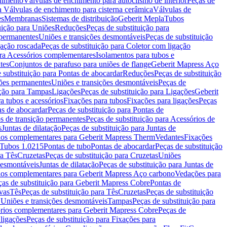
chimento
Válvulas de enchimento para autoclismo de interior
Peças de
a Válvulas de enchimento para cisterna cerâmica
Válvulas de
es
Membranas
Sistemas de distribuição
Geberit Mepla
Tubos
uição para Uniões
Reduções
Peças de substituição para
 permanentes
Uniões e transições desmontáveis
Peças de substituição
gação roscada
Peças de substituição para Coletor com ligação
ara Acessórios complementares
Isolamentos para tubos e
tes
Conjuntos de parafuso para uniões de flange
Geberit Mapress Aço
 substituição para Pontas de abocardar
Reduções
Peças de substituição
iões permanentes
Uniões e transições desmontáveis
Peças de
ição para Tampas
Ligações
Peças de substituição para Ligações
Geberit
a tubos e acessórios
Fixações para tubos
Fixações para ligações
Peças
as de abocardar
Peças de substituição para Pontas de
s de transição permanentes
Peças de substituição para Acessórios de
s
Juntas de dilatação
Peças de substituição para Juntas de
ios complementares para Geberit Mapress Therm
Vedantes
Fixações
Tubos 1.0215
Pontas de tubo
Pontas de abocardar
Peças de substituição
ra Tês
Cruzetas
Peças de substituição para Cruzetas
Uniões
desmontáveis
Juntas de dilatação
Peças de substituição para Juntas de
ios complementares para Geberit Mapress Aço carbono
Vedações para
ças de substituição para Geberit Mapress Cobre
Pontas de
vas
Tês
Peças de substituição para Tês
Cruzetas
Peças de substituição
a Uniões e transições desmontáveis
Tampas
Peças de substituição para
rios complementares para Geberit Mapress Cobre
Peças de
 ligações
Peças de substituição para Fixações para