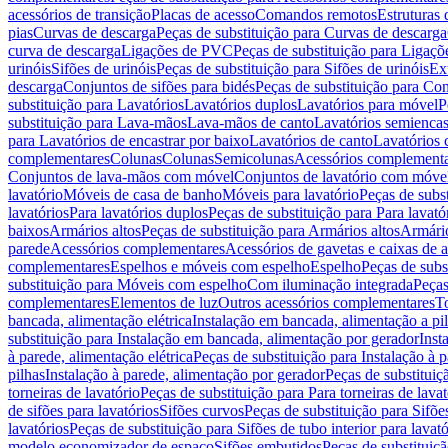
acessórios de transição
Placas de acesso
Comandos remotos
Estruturas 
pias
Curvas de descarga
Peças de substituição para Curvas de descarga
curva de descarga
Ligações de PVC
Peças de substituição para Ligaç
urinóis
Sifões de urinóis
Peças de substituição para Sifões de urinóis
Ex
descarga
Conjuntos de sifões para bidés
Peças de substituição para Con
substituição para Lavatórios
Lavatórios duplos
Lavatórios para móvel
P
substituição para Lava-mãos
Lava-mãos de canto
Lavatórios semiencas
para Lavatórios de encastrar por baixo
Lavatórios de canto
Lavatórios 
complementares
Colunas
Colunas
Semicolunas
Acessórios complementa
Conjuntos de lava-mãos com móvel
Conjuntos de lavatório com móve
lavatório
Móveis de casa de banho
Móveis para lavatório
Peças de subst
lavatórios
Para lavatórios duplos
Peças de substituição para Para lavató
baixos
Armários altos
Peças de substituição para Armários altos
Armári
parede
Acessórios complementares
Acessórios de gavetas e caixas de 
complementares
Espelhos e móveis com espelho
Espelho
Peças de subs
substituição para Móveis com espelho
Com iluminação integrada
Peças
complementares
Elementos de luz
Outros acessórios complementares
T
bancada, alimentação elétrica
Instalação em bancada, alimentação a pi
substituição para Instalação em bancada, alimentação por gerador
Inst
à parede, alimentação elétrica
Peças de substituição para Instalação à p
pilhas
Instalação à parede, alimentação por gerador
Peças de substituiç
torneiras de lavatório
Peças de substituição para Para torneiras de lavat
de sifões para lavatórios
Sifões curvos
Peças de substituição para Sifõe
lavatórios
Peças de substituição para Sifões de tubo interior para lavató
modelo economizador de espaço
Sifões embutidos
Peças de substituiç