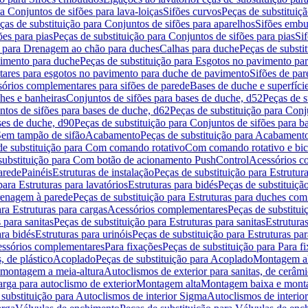
a Conjuntos de sifões para lava-loiças
Sifões curvos
Peças de substituiç
ças de substituição para Conjuntos de sifões para aparelhos
Sifões embu
ões para pias
Peças de substituição para Conjuntos de sifões para pias
Si
o para Drenagem ao chão para duches
Calhas para duche
Peças de substi
imento para duche
Peças de substituição para Esgotos no pavimento pa
tares para esgotos no pavimento para duche de pavimento
Sifões de par
sórios complementares para sifões de parede
Bases de duche e superfíci
ches e banheiras
Conjuntos de sifões para bases de duche, d52
Peças de s
tos de sifões para bases de duche, d62
Peças de substituição para Conj
ses de duche, d90
Peças de substituição para Conjuntos de sifões para b
 Sem tampão de sifão
Acabamento
Peças de substituição para Acabament
de substituição para Com comando rotativo
Com comando rotativo e bic
substituição para Com botão de acionamento PushControl
Acessórios co
arede
Painéis
Estruturas de instalação
Peças de substituição para Estrutura
para Estruturas para lavatórios
Estruturas para bidés
Peças de substituição
renagem à parede
Peças de substituição para Estruturas para duches co
ra Estruturas para cargas
Acessórios complementares
Peças de substitu
 para sanitas
Peças de substituição para Estruturas para sanitas
Estruturas
ara bidés
Estruturas para urinóis
Peças de substituição para Estruturas par
cessórios complementares
Para fixações
Peças de substituição para Para f
, de plástico
Acoplado
Peças de substituição para Acoplado
Montagem al
 montagem a meia-altura
Autoclismos de exterior para sanitas, de cerâm
rga para autoclismo de exterior
Montagem alta
Montagem baixa e monta
 substituição para Autoclismos de interior Sigma
Autoclismos de interi