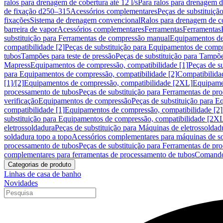
ralos para drenagem de cobertura até 12 l/s
Para ralos para drenagem de
de fixação d250–315
Acessórios complementares
Peças de substituiçã
fixações
Sistema de drenagem convencional
Ralos para drenagem de c
barreira de vapor
Acessórios complementares
Ferramentas
Ferramentas
substituição para Ferramentas de compressão manual
Equipamentos de
compatibilidade [2]
Peças de substituição para Equipamentos de compr
tubos
Tampões para teste de pressão
Peças de substituição para Tampõe
Mapress
Equipamentos de compressão, compatibilidade [1]
Peças de s
para Equipamentos de compressão, compatibilidade [2]
Compatibilida
[1]/[2]
Equipamentos de compressão, compatibilidade [2XL]
Equipamen
processamento de tubos
Peças de substituição para Ferramentas de pr
verificação
Equipamentos de compressão
Peças de substituição para 
compatibilidade [1]
Equipamentos de compressão, compatibilidade [2]
substituição para Equipamentos de compressão, compatibilidade [2X
eletrossoldadura
Peças de substituição para Máquinas de eletrossoldad
soldadura topo a topo
Acessórios complementares para máquinas de so
processamento de tubos
Peças de substituição para Ferramentas de pr
complementares para ferramentas de processamento de tubos
Comando
Categorias de produto
Linhas de casa de banho
Novidades