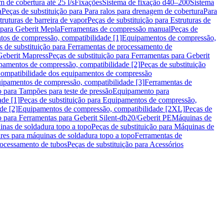
m de cobertura até 25 l/s
Fixações
Sistema de fixação d40–200
Sistema
a
Peças de substituição para Para ralos para drenagem de cobertura
Para
truturas de barreira de vapor
Peças de substituição para Estruturas de
 para Geberit Mepla
Ferramentas de compressão manual
Peças de
tos de compressão, compatibilidade [1]
Equipamentos de compressão,
s de substituição para Ferramentas de processamento de
Geberit Mapress
Peças de substituição para Ferramentas para Geberit
pamentos de compressão, compatibilidade [2]
Peças de substituição
 Compatibilidade dos equipamentos de compressão
uipamentos de compressão, compatibilidade [3]
Ferramentas de
o para Tampões para teste de pressão
Equipamento para
de [1]
Peças de substituição para Equipamentos de compressão,
de [2]
Equipamentos de compressão, compatibilidade [2XL]
Peças de
o para Ferramentas para Geberit Silent-db20/Geberit PE
Máquinas de
nas de soldadura topo a topo
Peças de substituição para Máquinas de
res para máquinas de soldadura topo a topo
Ferramentas de
rocessamento de tubos
Peças de substituição para Acessórios