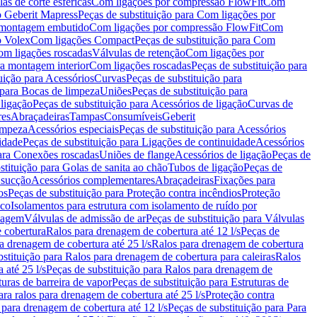
as de corte esféricas
Com ligações por compressão FlowFit
Com
 Geberit Mapress
Peças de substituição para Com ligações por
ra montagem embutido
Com ligações por compressão FlowFit
Com
o Volex
Com ligações Compact
Peças de substituição para Com
m ligações roscadas
Válvulas de retenção
Com ligações por
ra montagem interior
Com ligações roscadas
Peças de substituição para
uição para Acessórios
Curvas
Peças de substituição para
 para Bocas de limpeza
Uniões
Peças de substituição para
 ligação
Peças de substituição para Acessórios de ligação
Curvas de
res
Abraçadeiras
Tampas
Consumíveis
Geberit
limpeza
Acessórios especiais
Peças de substituição para Acessórios
idade
Peças de substituição para Ligações de continuidade
Acessórios
para Conexões roscadas
Uniões de flange
Acessórios de ligação
Peças de
stituição para Golas de sanita ao chão
Tubos de ligação
Peças de
 sucção
Acessórios complementares
Abraçadeiras
Fixações para
os
Peças de substituição para Proteção contra incêndios
Proteção
ico
Isolamentos para estrutura com isolamento de ruído por
enagem
Válvulas de admissão de ar
Peças de substituição para Válvulas
e cobertura
Ralos para drenagem de cobertura até 12 l/s
Peças de
a drenagem de cobertura até 25 l/s
Ralos para drenagem de cobertura
bstituição para Ralos para drenagem de cobertura para caleiras
Ralos
 até 25 l/s
Peças de substituição para Ralos para drenagem de
turas de barreira de vapor
Peças de substituição para Estruturas de
ara ralos para drenagem de cobertura até 25 l/s
Proteção contra
 para drenagem de cobertura até 12 l/s
Peças de substituição para Para