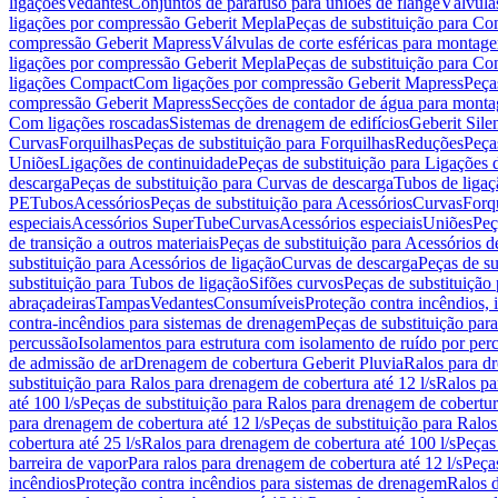
ligações
Vedantes
Conjuntos de parafuso para uniões de flange
Válvula
ligações por compressão Geberit Mepla
Peças de substituição para C
compressão Geberit Mapress
Válvulas de corte esféricas para monta
ligações por compressão Geberit Mepla
Peças de substituição para C
ligações Compact
Com ligações por compressão Geberit Mapress
Peça
compressão Geberit Mapress
Secções de contador de água para monta
Com ligações roscadas
Sistemas de drenagem de edifícios
Geberit Sile
Curvas
Forquilhas
Peças de substituição para Forquilhas
Reduções
Peça
Uniões
Ligações de continuidade
Peças de substituição para Ligações 
descarga
Peças de substituição para Curvas de descarga
Tubos de ligaç
PE
Tubos
Acessórios
Peças de substituição para Acessórios
Curvas
Forq
especiais
Acessórios SuperTube
Curvas
Acessórios especiais
Uniões
Peç
de transição a outros materiais
Peças de substituição para Acessórios de
substituição para Acessórios de ligação
Curvas de descarga
Peças de su
substituição para Tubos de ligação
Sifões curvos
Peças de substituição
abraçadeiras
Tampas
Vedantes
Consumíveis
Proteção contra incêndios,
contra-incêndios para sistemas de drenagem
Peças de substituição par
percussão
Isolamentos para estrutura com isolamento de ruído por per
de admissão de ar
Drenagem de cobertura Geberit Pluvia
Ralos para d
substituição para Ralos para drenagem de cobertura até 12 l/s
Ralos pa
até 100 l/s
Peças de substituição para Ralos para drenagem de cobertura
para drenagem de cobertura até 12 l/s
Peças de substituição para Ralos
cobertura até 25 l/s
Ralos para drenagem de cobertura até 100 l/s
Peças
barreira de vapor
Para ralos para drenagem de cobertura até 12 l/s
Peças
incêndios
Proteção contra incêndios para sistemas de drenagem
Ralos 