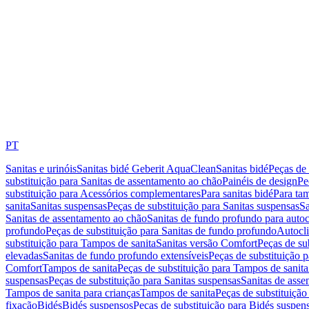
PT
Sanitas e urinóis
Sanitas bidé Geberit AquaClean
Sanitas bidé
Peças de 
substituição para Sanitas de assentamento ao chão
Painéis de design
Pe
substituição para Acessórios complementares
Para sanitas bidé
Para tam
sanita
Sanitas suspensas
Peças de substituição para Sanitas suspensas
Sa
Sanitas de assentamento ao chão
Sanitas de fundo profundo para autoc
profundo
Peças de substituição para Sanitas de fundo profundo
Autocli
substituição para Tampos de sanita
Sanitas versão Comfort
Peças de su
elevadas
Sanitas de fundo profundo extensíveis
Peças de substituição 
Comfort
Tampos de sanita
Peças de substituição para Tampos de sanita
suspensas
Peças de substituição para Sanitas suspensas
Sanitas de ass
Tampos de sanita para crianças
Tampos de sanita
Peças de substituição
fixação
Bidés
Bidés suspensos
Peças de substituição para Bidés suspen