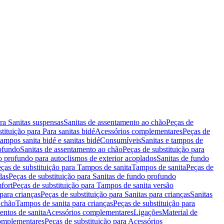
ara Sanitas suspensas
Sanitas de assentamento ao chão
Peças de
tituição para Para sanitas bidé
Acessórios complementares
Peças de
tampos sanita bidé e sanitas bidé
Consumíveis
Sanitas e tampos de
rofundo
Sanitas de assentamento ao chão
Peças de substituição para
o profundo para autoclismos de exterior acoplados
Sanitas de fundo
ças de substituição para Tampos de sanita
Tampos de sanita
Peças de
das
Peças de substituição para Sanitas de fundo profundo
fort
Peças de substituição para Tampos de sanita versão
para crianças
Peças de substituição para Sanitas para crianças
Sanitas
 chão
Tampos de sanita para crianças
Peças de substituição para
entos de sanita
Acessórios complementares
Ligações
Material de
omplementares
Peças de substituição para Acessórios