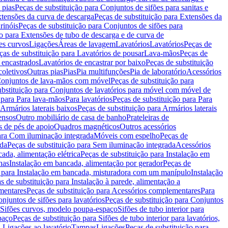
 pias
Peças de substituição para Conjuntos de sifões para sanitas e
tensões da curva de descarga
Peças de substituição para Extensões da
rinóis
Peças de substituição para Conjuntos de sifões para
ão para Extensões de tubo de descarga e de curva de
ões curvos
Ligações
Áreas de lavagem
Lavatórios
Lavatórios
Peças de
ças de substituição para Lavatórios de pousar
Lava-mãos
Peças de
 encastrados
Lavatórios de encastrar por baixo
Peças de substituição
coletivos
Outras pias
Pias
Pia multifunções
Pia de laboratório
Acessórios
onjuntos de lava-mãos com móvel
Peças de substituição para
ubstituição para Conjuntos de lavatórios para móvel com móvel de
 para Para lava-mãos
Para lavatórios
Peças de substituição para Para
Armários laterais baixos
Peças de substituição para Armários laterais
ensos
Outro mobiliário de casa de banho
Prateleiras de
 de pés de apoio
Quadros magnéticos
Outros acessórios
para Com iluminação integrada
Móveis com espelho
Peças de
ada
Peças de substituição para Sem iluminação integrada
Acessórios
ada, alimentação elétrica
Peças de substituição para Instalação em
has
Instalação em bancada, alimentação por gerador
Peças de
o para Instalação em bancada, misturadora com um manípulo
Instalação
s de substituição para Instalação à parede, alimentação a
mentares
Peças de substituição para Acessórios complementares
Para
njuntos de sifões para lavatórios
Peças de substituição para Conjuntos
a Sifões curvos, modelo poupa-espaço
Sifões de tubo interior para
paço
Peças de substituição para Sifões de tubo interior para lavatórios,
a Ligações ao lavatório
Tampas
Ligações
Peças de substituição para