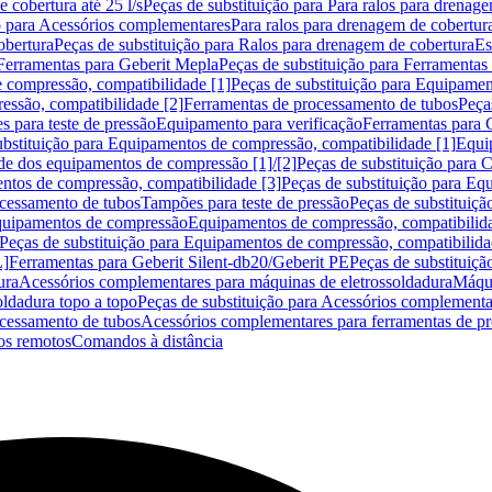
 cobertura até 25 l/s
Peças de substituição para Para ralos para drenage
o para Acessórios complementares
Para ralos para drenagem de cobertur
obertura
Peças de substituição para Ralos para drenagem de cobertura
Es
Ferramentas para Geberit Mepla
Peças de substituição para Ferramentas
 compressão, compatibilidade [1]
Peças de substituição para Equipamen
essão, compatibilidade [2]
Ferramentas de processamento de tubos
Peça
s para teste de pressão
Equipamento para verificação
Ferramentas para 
ubstituição para Equipamentos de compressão, compatibilidade [1]
Equi
de dos equipamentos de compressão [1]/[2]
Peças de substituição para
tos de compressão, compatibilidade [3]
Peças de substituição para Eq
ocessamento de tubos
Tampões para teste de pressão
Peças de substituiçã
Equipamentos de compressão
Equipamentos de compressão, compatibilida
Peças de substituição para Equipamentos de compressão, compatibilida
L]
Ferramentas para Geberit Silent-db20/Geberit PE
Peças de substituiçã
ura
Acessórios complementares para máquinas de eletrossoldadura
Máqui
ldadura topo a topo
Peças de substituição para Acessórios complementa
ocessamento de tubos
Acessórios complementares para ferramentas de p
s remotos
Comandos à distância