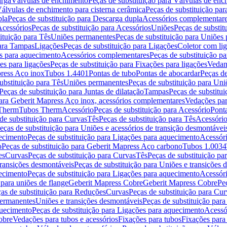
arga
Válvulas de enchimento
Peças de substituição para Válvulas de en
álvulas de enchimento para cisterna cerâmica
Peças de substituição par
pla
Peças de substituição para Descarga dupla
Acessórios complementar
cessórios
Peças de substituição para Acessórios
Uniões
Peças de substit
ituição para Tês
Uniões permanentes
Peças de substituição para Uniões
para Tampas
Ligações
Peças de substituição para Ligações
Coletor com li
es para aquecimento
Acessórios complementares
Peças de substituição p
es para ligações
Peças de substituição para Fixações para ligações
Vedan
press Aço inox
Tubos 1.4401
Pontas de tubo
Pontas de abocardar
Peças de
ubstituição para Tês
Uniões permanentes
Peças de substituição para Un
Peças de substituição para Juntas de dilatação
Tampas
Peças de substitu
para Geberit Mapress Aço inox, acessórios complementares
Vedações par
 Therm
Tubos Therm
Acessório
Peças de substituição para Acessório
Pont
de substituição para Curvas
Tês
Peças de substituição para Tês
Acessório
eças de substituição para Uniões e acessórios de transição desmontávei
ecimento
Peças de substituição para Ligações para aquecimento
Acessór
o
Peças de substituição para Geberit Mapress Aço carbono
Tubos 1.0034
es
Curvas
Peças de substituição para Curvas
Tês
Peças de substituição pa
transições desmontáveis
Peças de substituição para Uniões e transições 
ecimento
Peças de substituição para Ligações para aquecimento
Acessór
para uniões de flange
Geberit Mapress Cobre
Geberit Mapress Cobre
Pe
as de substituição para Reduções
Curvas
Peças de substituição para Cur
permanentes
Uniões e transições desmontáveis
Peças de substituição par
quecimento
Peças de substituição para Ligações para aquecimento
Acessó
obre
Vedações para tubos e acessórios
Fixações para tubos
Fixações para