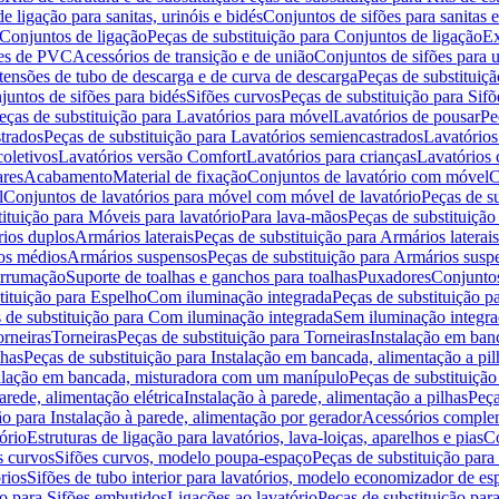
de ligação para sanitas, urinóis e bidés
Conjuntos de sifões para sanitas e
Conjuntos de ligação
Peças de substituição para Conjuntos de ligação
Ex
ões de PVC
Acessórios de transição e de união
Conjuntos de sifões para u
tensões de tubo de descarga e de curva de descarga
Peças de substituiç
juntos de sifões para bidés
Sifões curvos
Peças de substituição para Sif
eças de substituição para Lavatórios para móvel
Lavatórios de pousar
Pe
trados
Peças de substituição para Lavatórios semiencastrados
Lavatórios
coletivos
Lavatórios versão Comfort
Lavatórios para crianças
Lavatórios 
res
Acabamento
Material de fixação
Conjuntos de lavatório com móvel
C
l
Conjuntos de lavatórios para móvel com móvel de lavatório
Peças de s
ituição para Móveis para lavatório
Para lava-mãos
Peças de substituição
rios duplos
Armários laterais
Peças de substituição para Armários laterais
os médios
Armários suspensos
Peças de substituição para Armários susp
arrumação
Suporte de toalhas e ganchos para toalhas
Puxadores
Conjuntos
tituição para Espelho
Com iluminação integrada
Peças de substituição 
 de substituição para Com iluminação integrada
Sem iluminação integr
orneiras
Torneiras
Peças de substituição para Torneiras
Instalação em banc
lhas
Peças de substituição para Instalação em bancada, alimentação a pil
alação em bancada, misturadora com um manípulo
Peças de substituiçã
arede, alimentação elétrica
Instalação à parede, alimentação a pilhas
Peça
ão para Instalação à parede, alimentação por gerador
Acessórios comple
ório
Estruturas de ligação para lavatórios, lava-loiças, aparelhos e pias
Co
s curvos
Sifões curvos, modelo poupa-espaço
Peças de substituição par
rios
Sifões de tubo interior para lavatórios, modelo economizador de es
ão para Sifões embutidos
Ligações ao lavatório
Peças de substituição par