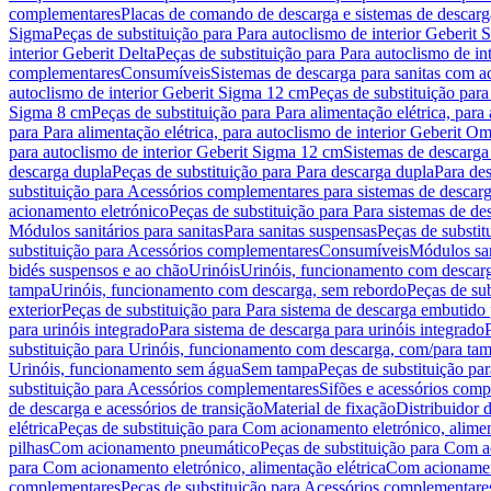
complementares
Placas de comando de descarga e sistemas de descarga
Sigma
Peças de substituição para Para autoclismo de interior Geberit 
interior Geberit Delta
Peças de substituição para Para autoclismo de in
complementares
Consumíveis
Sistemas de descarga para sanitas com a
autoclismo de interior Geberit Sigma 12 cm
Peças de substituição para
Sigma 8 cm
Peças de substituição para Para alimentação elétrica, para
para Para alimentação elétrica, para autoclismo de interior Geberit 
para autoclismo de interior Geberit Sigma 12 cm
Sistemas de descarga
descarga dupla
Peças de substituição para Para descarga dupla
Para de
substituição para Acessórios complementares para sistemas de descarg
acionamento eletrónico
Peças de substituição para Para sistemas de d
Módulos sanitários para sanitas
Para sanitas suspensas
Peças de substit
substituição para Acessórios complementares
Consumíveis
Módulos san
bidés suspensos e ao chão
Urinóis
Urinóis, funcionamento com descar
tampa
Urinóis, funcionamento com descarga, sem rebordo
Peças de su
exterior
Peças de substituição para Para sistema de descarga embutido
para urinóis integrado
Para sistema de descarga para urinóis integrado
substituição para Urinóis, funcionamento com descarga, com/para ta
Urinóis, funcionamento sem água
Sem tampa
Peças de substituição p
substituição para Acessórios complementares
Sifões e acessórios comp
de descarga e acessórios de transição
Material de fixação
Distribuidor 
elétrica
Peças de substituição para Com acionamento eletrónico, alimen
pilhas
Com acionamento pneumático
Peças de substituição para Com 
para Com acionamento eletrónico, alimentação elétrica
Com acionament
complementares
Peças de substituição para Acessórios complementare