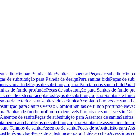
substituição para Sanitas bidé
Sanitas suspensas
Peças de substituição p
ças de substituição para Painéis de design
Para sanitas bidé
Peças de subs
pos sanita bidé
Peças de substituição para Para tampos sanita bidé
Para 
nitas de fundo profundo
Peças de substituição para Sanitas de fundo p
lismos de exterior acoplados
Peças de substituição para Sanitas de fund
smos de exterior para sanitas, de cerâmica
Acoplado
Tampos de sanita
Pe
bstituição para Sanitas versão Comfort
Sanitas de fundo profundo eleva
para Sanitas de fundo profundo extensíveis
Tampos de sanita versão Com
Assentos de sanita
Peças de substituição para Assentos de sanita
Sanitas 
entamento ao chão
Peças de substituição para Sanitas de assentamento ao
 para Tampos de sanita
Assentos de sanita
Peças de substituição para Ass
sos
Bidés ao chão
Peças de substituição para Bidés ao chão
Acessórios c