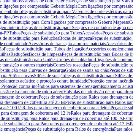
s para tubos
Válvulas de corte esféricas
Peças de substituição para Válvul
om ligações por compressão Geberit Mepla
Com ligações por compressão
gem embutido
Peças de substituição para Válvulas de corte esféricas pa
om ligações por compressão Geberit Mepla
Com ligações por compressã
s de substituição para Com ligações por compressão Geberit Mapress
Co
gem interior
Peças de substituição para Secções de contador de água pa
nt-PP
Tubos
Peças de substituição para Tubos
Acessórios
Peças de substit
s de substituição para Reduções
Bocas de limpeza
Peças de substituição
de continuidade
Acessórios de transição a outros materiais
Acessórios de
ão
Peças de substituição para Tubos de ligação
Acessórios complementa
uilhas
Reduções
Bocas de limpeza
Peças de substituição para Bocas de 
as de substituição para Uniões
Uniões de soldadura
Ligações de continu
 transição a outros materiais
Conexões roscadas
Peças de substituição 
bstituição para Curvas de descarga
Golas de sanita ao chão
Peças de sub
 para Sifões curvos
Sifões de sucção
Peças de substituição para Sifões de
 isolamento acústico e proteção contra humidade
Proteção contra incêndi
a Proteção contra-incêndios para sistemas de drenagem
Isolamento acúst
cussão e isolamento de ruído aéreo
Válvulas de admissão de ar para dr
renagem de cobertura
Peças de substituição para Ralos para drenagem d
ra drenagem de cobertura até 25 l/s
Peças de substituição para Ralos par
 até 100 l/s
Ralos para drenagem de cobertura para caleiras
Peças de su
 para drenagem de cobertura até 12 l/s
Ralos para drenagem de cobertura
 de substituição para Ralos para drenagem de cobertura até 100 l/s
Estru
 de substituição para Para ralos para drenagem de cobertura até 12 l/s
P
de emergência
Peças de substituição para Ralos de emergência
Para ralos