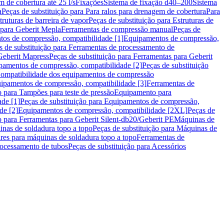
m de cobertura até 25 l/s
Fixações
Sistema de fixação d40–200
Sistema
a
Peças de substituição para Para ralos para drenagem de cobertura
Para
truturas de barreira de vapor
Peças de substituição para Estruturas de
 para Geberit Mepla
Ferramentas de compressão manual
Peças de
tos de compressão, compatibilidade [1]
Equipamentos de compressão,
s de substituição para Ferramentas de processamento de
Geberit Mapress
Peças de substituição para Ferramentas para Geberit
pamentos de compressão, compatibilidade [2]
Peças de substituição
 Compatibilidade dos equipamentos de compressão
uipamentos de compressão, compatibilidade [3]
Ferramentas de
o para Tampões para teste de pressão
Equipamento para
de [1]
Peças de substituição para Equipamentos de compressão,
de [2]
Equipamentos de compressão, compatibilidade [2XL]
Peças de
o para Ferramentas para Geberit Silent-db20/Geberit PE
Máquinas de
nas de soldadura topo a topo
Peças de substituição para Máquinas de
res para máquinas de soldadura topo a topo
Ferramentas de
rocessamento de tubos
Peças de substituição para Acessórios