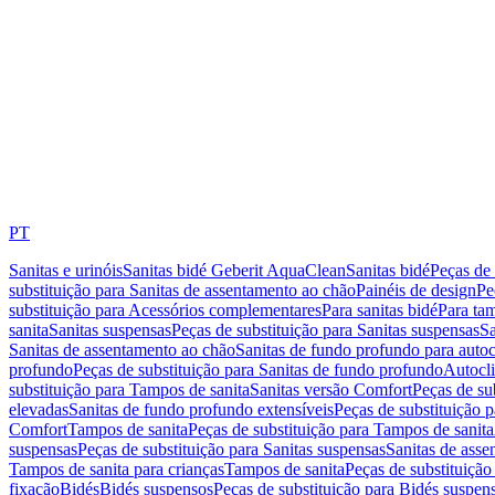
PT
Sanitas e urinóis
Sanitas bidé Geberit AquaClean
Sanitas bidé
Peças de 
substituição para Sanitas de assentamento ao chão
Painéis de design
Pe
substituição para Acessórios complementares
Para sanitas bidé
Para tam
sanita
Sanitas suspensas
Peças de substituição para Sanitas suspensas
Sa
Sanitas de assentamento ao chão
Sanitas de fundo profundo para autoc
profundo
Peças de substituição para Sanitas de fundo profundo
Autocli
substituição para Tampos de sanita
Sanitas versão Comfort
Peças de su
elevadas
Sanitas de fundo profundo extensíveis
Peças de substituição 
Comfort
Tampos de sanita
Peças de substituição para Tampos de sanita
suspensas
Peças de substituição para Sanitas suspensas
Sanitas de ass
Tampos de sanita para crianças
Tampos de sanita
Peças de substituição
fixação
Bidés
Bidés suspensos
Peças de substituição para Bidés suspen