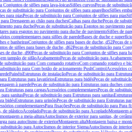
a Conjuntos de sifões para lava-loiças
Sifões curvos
Peças de substituiç
ças de substituição para Conjuntos de sifões para aparelhos
Sifões embu
ões para pias
Peças de substituição para Conjuntos de sifões para pias
Si
o para Drenagem ao chão para duches
Calhas para duche
Peças de substi
imento para duche
Peças de substituição para Esgotos no pavimento pa
tares para esgotos no pavimento para duche de pavimento
Sifões de par
sórios complementares para sifões de parede
Bases de duche e superfíci
ches e banheiras
Conjuntos de sifões para bases de duche, d52
Peças de s
tos de sifões para bases de duche, d62
Peças de substituição para Conj
ses de duche, d90
Peças de substituição para Conjuntos de sifões para b
 Sem tampão de sifão
Acabamento
Peças de substituição para Acabament
de substituição para Com comando rotativo
Com comando rotativo e bic
substituição para Com botão de acionamento PushControl
Acessórios co
arede
Painéis
Estruturas de instalação
Peças de substituição para Estrutura
para Estruturas para lavatórios
Estruturas para bidés
Peças de substituição
renagem à parede
Peças de substituição para Estruturas para duches co
ra Estruturas para cargas
Acessórios complementares
Peças de substitu
 para sanitas
Peças de substituição para Estruturas para sanitas
Estruturas
ara bidés
Estruturas para urinóis
Peças de substituição para Estruturas par
cessórios complementares
Para fixações
Peças de substituição para Para f
, de plástico
Acoplado
Peças de substituição para Acoplado
Montagem al
 montagem a meia-altura
Autoclismos de exterior para sanitas, de cerâm
rga para autoclismo de exterior
Montagem alta
Montagem baixa e monta
 substituição para Autoclismos de interior Sigma
Autoclismos de interi