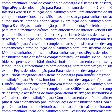
complementares
Placas de comando de descarga e sistemas de descarga
Sigma
Peças de substituição para Para autoclismo de interior Geberit 
interior Geberit Delta
Peças de substituição para Para autoclismo de in
complementares
Consumíveis
Sistemas de descarga para sanitas com a
autoclismo de interior Geberit Sigma 12 cm
Peças de substituição para
Sigma 8 cm
Peças de substituição para Para alimentação elétrica, para
para Para alimentação elétrica, para autoclismo de interior Geberit 
para autoclismo de interior Geberit Sigma 12 cm
Sistemas de descarga
descarga dupla
Peças de substituição para Para descarga dupla
Para de
substituição para Acessórios complementares para sistemas de descarg
acionamento eletrónico
Peças de substituição para Para sistemas de d
Módulos sanitários para sanitas
Para sanitas suspensas
Peças de substit
substituição para Acessórios complementares
Consumíveis
Módulos san
bidés suspensos e ao chão
Urinóis
Urinóis, funcionamento com descar
tampa
Urinóis, funcionamento com descarga, sem rebordo
Peças de su
exterior
Peças de substituição para Para sistema de descarga embutido
para urinóis integrado
Para sistema de descarga para urinóis integrado
substituição para Urinóis, funcionamento com descarga, com/para ta
Urinóis, funcionamento sem água
Sem tampa
Peças de substituição p
substituição para Acessórios complementares
Sifões e acessórios comp
de descarga e acessórios de transição
Material de fixação
Distribuidor 
elétrica
Peças de substituição para Com acionamento eletrónico, alimen
pilhas
Com acionamento pneumático
Peças de substituição para Com 
para Com acionamento eletrónico, alimentação elétrica
Com acionament
complementares
Peças de substituição para Acessórios complementare