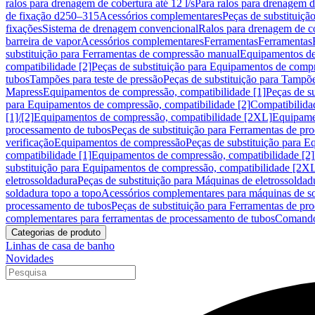
ralos para drenagem de cobertura até 12 l/s
Para ralos para drenagem de
de fixação d250–315
Acessórios complementares
Peças de substituiçã
fixações
Sistema de drenagem convencional
Ralos para drenagem de c
barreira de vapor
Acessórios complementares
Ferramentas
Ferramentas
substituição para Ferramentas de compressão manual
Equipamentos de
compatibilidade [2]
Peças de substituição para Equipamentos de compr
tubos
Tampões para teste de pressão
Peças de substituição para Tampõe
Mapress
Equipamentos de compressão, compatibilidade [1]
Peças de s
para Equipamentos de compressão, compatibilidade [2]
Compatibilida
[1]/[2]
Equipamentos de compressão, compatibilidade [2XL]
Equipamen
processamento de tubos
Peças de substituição para Ferramentas de pr
verificação
Equipamentos de compressão
Peças de substituição para 
compatibilidade [1]
Equipamentos de compressão, compatibilidade [2]
substituição para Equipamentos de compressão, compatibilidade [2X
eletrossoldadura
Peças de substituição para Máquinas de eletrossoldad
soldadura topo a topo
Acessórios complementares para máquinas de so
processamento de tubos
Peças de substituição para Ferramentas de pr
complementares para ferramentas de processamento de tubos
Comando
Categorias de produto
Linhas de casa de banho
Novidades