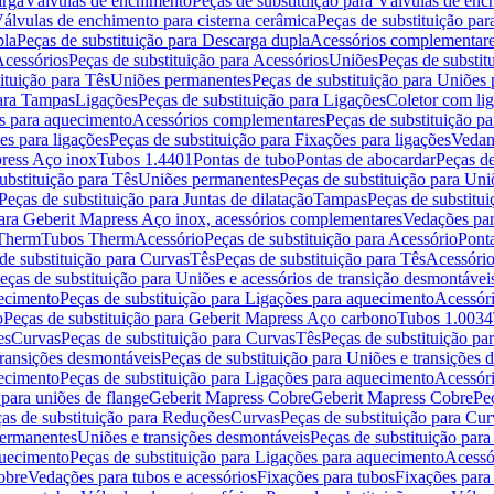
arga
Válvulas de enchimento
Peças de substituição para Válvulas de en
álvulas de enchimento para cisterna cerâmica
Peças de substituição par
pla
Peças de substituição para Descarga dupla
Acessórios complementar
cessórios
Peças de substituição para Acessórios
Uniões
Peças de substit
ituição para Tês
Uniões permanentes
Peças de substituição para Uniões
para Tampas
Ligações
Peças de substituição para Ligações
Coletor com li
es para aquecimento
Acessórios complementares
Peças de substituição p
es para ligações
Peças de substituição para Fixações para ligações
Vedan
press Aço inox
Tubos 1.4401
Pontas de tubo
Pontas de abocardar
Peças de
ubstituição para Tês
Uniões permanentes
Peças de substituição para Un
Peças de substituição para Juntas de dilatação
Tampas
Peças de substitu
para Geberit Mapress Aço inox, acessórios complementares
Vedações par
 Therm
Tubos Therm
Acessório
Peças de substituição para Acessório
Pont
de substituição para Curvas
Tês
Peças de substituição para Tês
Acessório
eças de substituição para Uniões e acessórios de transição desmontávei
ecimento
Peças de substituição para Ligações para aquecimento
Acessór
o
Peças de substituição para Geberit Mapress Aço carbono
Tubos 1.0034
es
Curvas
Peças de substituição para Curvas
Tês
Peças de substituição pa
transições desmontáveis
Peças de substituição para Uniões e transições 
ecimento
Peças de substituição para Ligações para aquecimento
Acessór
para uniões de flange
Geberit Mapress Cobre
Geberit Mapress Cobre
Pe
as de substituição para Reduções
Curvas
Peças de substituição para Cur
permanentes
Uniões e transições desmontáveis
Peças de substituição par
quecimento
Peças de substituição para Ligações para aquecimento
Acessó
obre
Vedações para tubos e acessórios
Fixações para tubos
Fixações para