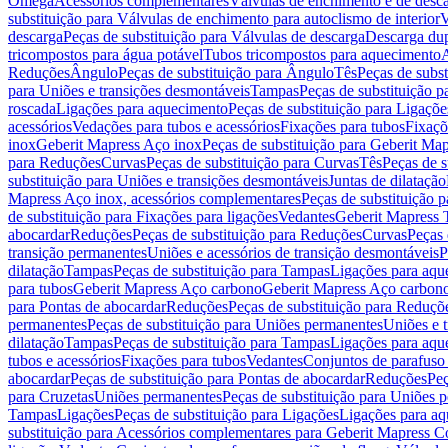
Omega
Acessórios complementares
Válvulas de enchimento e de desc
substituição para Válvulas de enchimento para autoclismo de interior
V
descarga
Peças de substituição para Válvulas de descarga
Descarga du
tricompostos para água potável
Tubos tricompostos para aquecimento
A
Reduções
Ângulo
Peças de substituição para Ângulo
Tês
Peças de subst
para Uniões e transições desmontáveis
Tampas
Peças de substituição 
roscada
Ligações para aquecimento
Peças de substituição para Ligaçõ
acessórios
Vedações para tubos e acessórios
Fixações para tubos
Fixaçõ
inox
Geberit Mapress Aço inox
Peças de substituição para Geberit Ma
para Reduções
Curvas
Peças de substituição para Curvas
Tês
Peças de s
substituição para Uniões e transições desmontáveis
Juntas de dilatação
Mapress Aço inox, acessórios complementares
Peças de substituição 
de substituição para Fixações para ligações
Vedantes
Geberit Mapress
abocardar
Reduções
Peças de substituição para Reduções
Curvas
Peças 
transição permanentes
Uniões e acessórios de transição desmontáveis
P
dilatação
Tampas
Peças de substituição para Tampas
Ligações para aqu
para tubos
Geberit Mapress Aço carbono
Geberit Mapress Aço carbon
para Pontas de abocardar
Reduções
Peças de substituição para Reduçõ
permanentes
Peças de substituição para Uniões permanentes
Uniões e 
dilatação
Tampas
Peças de substituição para Tampas
Ligações para aqu
tubos e acessórios
Fixações para tubos
Vedantes
Conjuntos de parafuso 
abocardar
Peças de substituição para Pontas de abocardar
Reduções
Peç
para Cruzetas
Uniões permanentes
Peças de substituição para Uniões 
Tampas
Ligações
Peças de substituição para Ligações
Ligações para a
substituição para Acessórios complementares para Geberit Mapress C