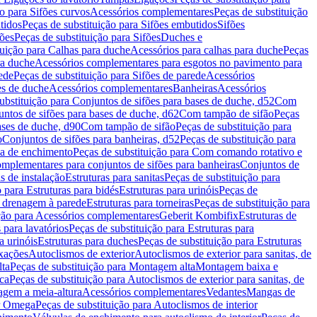
ão para Sifões curvos
Acessórios complementares
Peças de substituição
tidos
Peças de substituição para Sifões embutidos
Sifões
fões
Peças de substituição para Sifões
Duches e
tuição para Calhas para duche
Acessórios para calhas para duche
Peças
ra duche
Acessórios complementares para esgotos no pavimento para
ede
Peças de substituição para Sifões de parede
Acessórios
es de duche
Acessórios complementares
Banheiras
Acessórios
ubstituição para Conjuntos de sifões para bases de duche, d52
Com
untos de sifões para bases de duche, d62
Com tampão de sifão
Peças
ases de duche, d90
Com tampão de sifão
Peças de substituição para
o
Conjuntos de sifões para banheiras, d52
Peças de substituição para
a de enchimento
Peças de substituição para Com comando rotativo e
mplementares para conjuntos de sifões para banheiras
Conjuntos de
s de instalação
Estruturas para sanitas
Peças de substituição para
 para Estruturas para bidés
Estruturas para urinóis
Peças de
m drenagem à parede
Estruturas para torneiras
Peças de substituição para
ição para Acessórios complementares
Geberit Kombifix
Estruturas de
 para lavatórios
Peças de substituição para Estruturas para
a urinóis
Estruturas para duches
Peças de substituição para Estruturas
ixações
Autoclismos de exterior
Autoclismos de exterior para sanitas, de
ta
Peças de substituição para Montagem alta
Montagem baixa e
ica
Peças de substituição para Autoclismos de exterior para sanitas, de
gem a meia-altura
Acessórios complementares
Vedantes
Mangas de
or Omega
Peças de substituição para Autoclismos de interior