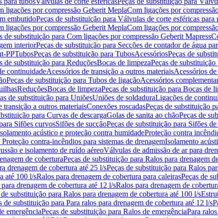
s para tubos
Válvulas de corte esféricas
Peças de substituição para Válvul
om ligações por compressão Geberit Mepla
Com ligações por compressão
gem embutido
Peças de substituição para Válvulas de corte esféricas pa
om ligações por compressão Geberit Mepla
Com ligações por compressã
s de substituição para Com ligações por compressão Geberit Mapress
Co
gem interior
Peças de substituição para Secções de contador de água pa
nt-PP
Tubos
Peças de substituição para Tubos
Acessórios
Peças de substit
s de substituição para Reduções
Bocas de limpeza
Peças de substituição
de continuidade
Acessórios de transição a outros materiais
Acessórios de
ão
Peças de substituição para Tubos de ligação
Acessórios complementa
uilhas
Reduções
Bocas de limpeza
Peças de substituição para Bocas de 
as de substituição para Uniões
Uniões de soldadura
Ligações de continu
 transição a outros materiais
Conexões roscadas
Peças de substituição 
bstituição para Curvas de descarga
Golas de sanita ao chão
Peças de sub
 para Sifões curvos
Sifões de sucção
Peças de substituição para Sifões de
 isolamento acústico e proteção contra humidade
Proteção contra incêndi
a Proteção contra-incêndios para sistemas de drenagem
Isolamento acúst
cussão e isolamento de ruído aéreo
Válvulas de admissão de ar para dr
renagem de cobertura
Peças de substituição para Ralos para drenagem d
ra drenagem de cobertura até 25 l/s
Peças de substituição para Ralos par
 até 100 l/s
Ralos para drenagem de cobertura para caleiras
Peças de su
 para drenagem de cobertura até 12 l/s
Ralos para drenagem de cobertura
 de substituição para Ralos para drenagem de cobertura até 100 l/s
Estru
 de substituição para Para ralos para drenagem de cobertura até 12 l/s
P
de emergência
Peças de substituição para Ralos de emergência
Para ralos