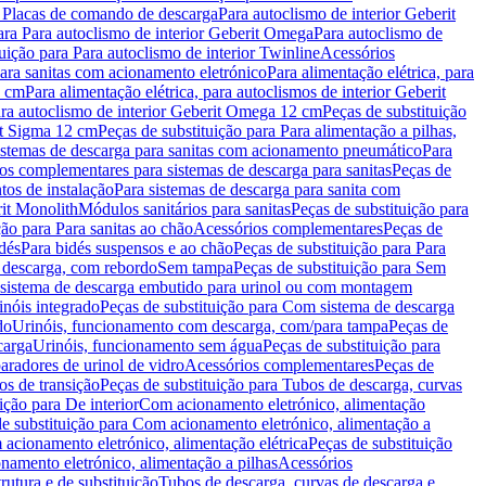
a Placas de comando de descarga
Para autoclismo de interior Geberit
ara Para autoclismo de interior Geberit Omega
Para autoclismo de
uição para Para autoclismo de interior Twinline
Acessórios
para sanitas com acionamento eletrónico
Para alimentação elétrica, para
2 cm
Para alimentação elétrica, para autoclismos de interior Geberit
para autoclismo de interior Geberit Omega 12 cm
Peças de substituição
rit Sigma 12 cm
Peças de substituição para Para alimentação a pilhas,
Sistemas de descarga para sanitas com acionamento pneumático
Para
os complementares para sistemas de descarga para sanitas
Peças de
tos de instalação
Para sistemas de descarga para sanita com
it Monolith
Módulos sanitários para sanitas
Peças de substituição para
ção para Para sanitas ao chão
Acessórios complementares
Peças de
dés
Para bidés suspensos e ao chão
Peças de substituição para Para
 descarga, com rebordo
Sem tampa
Peças de substituição para Sem
 sistema de descarga embutido para urinol ou com montagem
inóis integrado
Peças de substituição para Com sistema de descarga
do
Urinóis, funcionamento com descarga, com/para tampa
Peças de
carga
Urinóis, funcionamento sem água
Peças de substituição para
aradores de urinol de vidro
Acessórios complementares
Peças de
os de transição
Peças de substituição para Tubos de descarga, curvas
ição para De interior
Com acionamento eletrónico, alimentação
e substituição para Com acionamento eletrónico, alimentação a
acionamento eletrónico, alimentação elétrica
Peças de substituição
namento eletrónico, alimentação a pilhas
Acessórios
rutura e de substituição
Tubos de descarga, curvas de descarga e