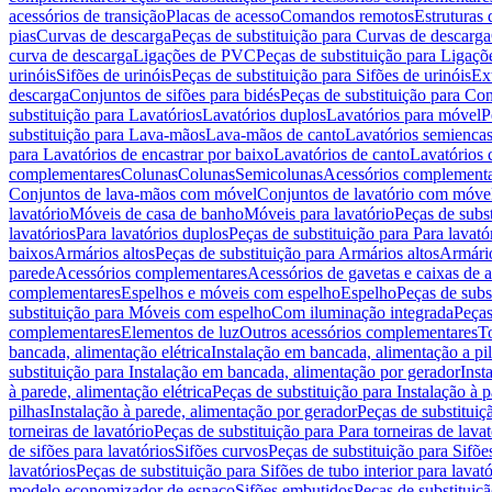
acessórios de transição
Placas de acesso
Comandos remotos
Estruturas 
pias
Curvas de descarga
Peças de substituição para Curvas de descarga
curva de descarga
Ligações de PVC
Peças de substituição para Ligaç
urinóis
Sifões de urinóis
Peças de substituição para Sifões de urinóis
Ex
descarga
Conjuntos de sifões para bidés
Peças de substituição para Con
substituição para Lavatórios
Lavatórios duplos
Lavatórios para móvel
P
substituição para Lava-mãos
Lava-mãos de canto
Lavatórios semiencas
para Lavatórios de encastrar por baixo
Lavatórios de canto
Lavatórios 
complementares
Colunas
Colunas
Semicolunas
Acessórios complementa
Conjuntos de lava-mãos com móvel
Conjuntos de lavatório com móve
lavatório
Móveis de casa de banho
Móveis para lavatório
Peças de subst
lavatórios
Para lavatórios duplos
Peças de substituição para Para lavató
baixos
Armários altos
Peças de substituição para Armários altos
Armári
parede
Acessórios complementares
Acessórios de gavetas e caixas de 
complementares
Espelhos e móveis com espelho
Espelho
Peças de subs
substituição para Móveis com espelho
Com iluminação integrada
Peças
complementares
Elementos de luz
Outros acessórios complementares
T
bancada, alimentação elétrica
Instalação em bancada, alimentação a pi
substituição para Instalação em bancada, alimentação por gerador
Inst
à parede, alimentação elétrica
Peças de substituição para Instalação à p
pilhas
Instalação à parede, alimentação por gerador
Peças de substituiç
torneiras de lavatório
Peças de substituição para Para torneiras de lavat
de sifões para lavatórios
Sifões curvos
Peças de substituição para Sifõe
lavatórios
Peças de substituição para Sifões de tubo interior para lavató
modelo economizador de espaço
Sifões embutidos
Peças de substituiç