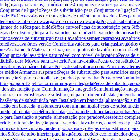
de ligação para sanitas, urinóis e bidés
Conjuntos de sifões para sanitas e
Conjuntos de ligação
Peças de substituição para Conjuntos de ligação
Ex
ões de PVC
Acessórios de transição e de união
Conjuntos de sifões para u
tensões de tubo de descarga e de curva de descarga
Peças de substituiç
juntos de sifões para bidés
Sifões curvos
Peças de substituição para Sif
eças de substituição para Lavatórios para móvel
Lavatórios de pousar
Pe
trados
Peças de substituição para Lavatórios semiencastrados
Lavatórios
coletivos
Lavatórios versão Comfort
Lavatórios para crianças
Lavatórios 
res
Acabamento
Material de fixação
Conjuntos de lavatório com móvel
C
l
Conjuntos de lavatórios para móvel com móvel de lavatório
Peças de s
ituição para Móveis para lavatório
Para lava-mãos
Peças de substituição
rios duplos
Armários laterais
Peças de substituição para Armários laterais
os médios
Armários suspensos
Peças de substituição para Armários susp
arrumação
Suporte de toalhas e ganchos para toalhas
Puxadores
Conjuntos
tituição para Espelho
Com iluminação integrada
Peças de substituição 
 de substituição para Com iluminação integrada
Sem iluminação integr
orneiras
Torneiras
Peças de substituição para Torneiras
Instalação em banc
lhas
Peças de substituição para Instalação em bancada, alimentação a pil
alação em bancada, misturadora com um manípulo
Peças de substituiçã
arede, alimentação elétrica
Instalação à parede, alimentação a pilhas
Peça
ão para Instalação à parede, alimentação por gerador
Acessórios comple
ório
Estruturas de ligação para lavatórios, lava-loiças, aparelhos e pias
Co
s curvos
Sifões curvos, modelo poupa-espaço
Peças de substituição par
rios
Sifões de tubo interior para lavatórios, modelo economizador de es
ão para Sifões embutidos
Ligações ao lavatório
Peças de substituição par