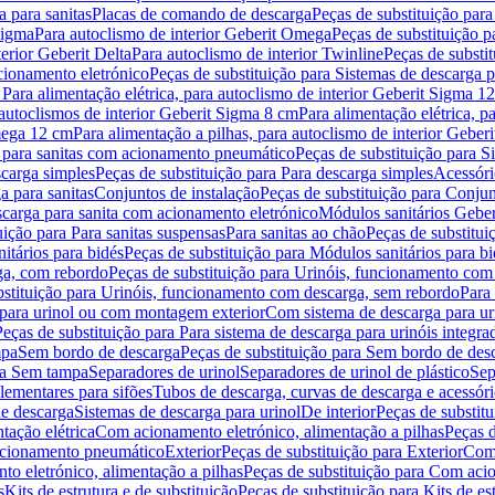
 para sanitas
Placas de comando de descarga
Peças de substituição par
Sigma
Para autoclismo de interior Geberit Omega
Peças de substituição p
terior Geberit Delta
Para autoclismo de interior Twinline
Peças de substit
cionamento eletrónico
Peças de substituição para Sistemas de descarga 
 Para alimentação elétrica, para autoclismo de interior Geberit Sigma 1
 autoclismos de interior Geberit Sigma 8 cm
Para alimentação elétrica, 
Omega 12 cm
Para alimentação a pilhas, para autoclismo de interior Gebe
 para sanitas com acionamento pneumático
Peças de substituição para 
scarga simples
Peças de substituição para Para descarga simples
Acessóri
a para sanitas
Conjuntos de instalação
Peças de substituição para Conjun
escarga para sanita com acionamento eletrónico
Módulos sanitários Geber
uição para Para sanitas suspensas
Para sanitas ao chão
Peças de substitui
itários para bidés
Peças de substituição para Módulos sanitários para bi
ga, com rebordo
Peças de substituição para Urinóis, funcionamento com
bstituição para Urinóis, funcionamento com descarga, sem rebordo
Para
 para urinol ou com montagem exterior
Com sistema de descarga para ur
Peças de substituição para Para sistema de descarga para urinóis integra
mpa
Sem bordo de descarga
Peças de substituição para Sem bordo de des
ara Sem tampa
Separadores de urinol
Separadores de urinol de plástico
Sep
lementares para sifões
Tubos de descarga, curvas de descarga e acessóri
de descarga
Sistemas de descarga para urinol
De interior
Peças de substitu
tação elétrica
Com acionamento eletrónico, alimentação a pilhas
Peças d
acionamento pneumático
Exterior
Peças de substituição para Exterior
Com 
o eletrónico, alimentação a pilhas
Peças de substituição para Com acio
s
Kits de estrutura e de substituição
Peças de substituição para Kits de est