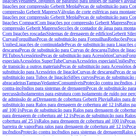
ligações
Vedantes
Conjuntos de parafuso para uniões de flange
Válvula
ligações por compressão Geberit Mepla
Peças de substituição para C
compressão Geberit Mapress
Válvulas de corte esféricas para monta
ligações por compressão Geberit Mepla
Peças de substituição para C
ligações Compact
Com ligações por compressão Geberit Mapress
Peça
compressão Geberit Mapress
Secções de contador de água para monta
Com ligações roscadas
Sistemas de drenagem de edifícios
Geberit Sile
Curvas
Forquilhas
Peças de substituição para Forquilhas
Reduções
Peça
Uniões
Ligações de continuidade
Peças de substituição para Ligações 
descarga
Peças de substituição para Curvas de descarga
Tubos de ligaç
PE
Tubos
Acessórios
Peças de substituição para Acessórios
Curvas
Forq
especiais
Acessórios SuperTube
Curvas
Acessórios especiais
Uniões
Peç
de transição a outros materiais
Peças de substituição para Acessórios de
substituição para Acessórios de ligação
Curvas de descarga
Peças de su
substituição para Tubos de ligação
Sifões curvos
Peças de substituição
abraçadeiras
Tampas
Vedantes
Consumíveis
Proteção contra incêndios,
contra-incêndios para sistemas de drenagem
Peças de substituição par
percussão
Isolamentos para estrutura com isolamento de ruído por per
de admissão de ar
Drenagem de cobertura Geberit Pluvia
Ralos para d
substituição para Ralos para drenagem de cobertura até 12 l/s
Ralos pa
até 100 l/s
Peças de substituição para Ralos para drenagem de cobertura
para drenagem de cobertura até 12 l/s
Peças de substituição para Ralos
cobertura até 25 l/s
Ralos para drenagem de cobertura até 100 l/s
Peças
barreira de vapor
Para ralos para drenagem de cobertura até 12 l/s
Peças
incêndios
Proteção contra incêndios para sistemas de drenagem
Ralos 