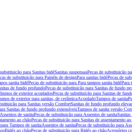
substituição para Sanitas bidé
Sanitas suspensas
Peças de substituição p
ças de substituição para Painéis de design
Para sanitas bidé
Peças de subs
pos sanita bidé
Peças de substituição para Para tampos sanita bidé
Para 
nitas de fundo profundo
Peças de substituição para Sanitas de fundo p
lismos de exterior acoplados
Peças de substituição para Sanitas de fund
smos de exterior para sanitas, de cerâmica
Acoplado
Tampos de sanita
Pe
bstituição para Sanitas versão Comfort
Sanitas de fundo profundo eleva
para Sanitas de fundo profundo extensíveis
Tampos de sanita versão Com
Assentos de sanita
Peças de substituição para Assentos de sanita
Sanitas 
entamento ao chão
Peças de substituição para Sanitas de assentamento ao
 para Tampos de sanita
Assentos de sanita
Peças de substituição para Ass
sos
Bidés ao chão
Peças de substituição para Bidés ao chão
Acessórios c