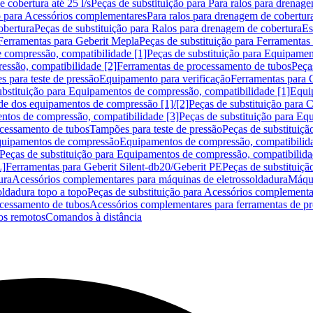
 cobertura até 25 l/s
Peças de substituição para Para ralos para drenage
o para Acessórios complementares
Para ralos para drenagem de cobertur
obertura
Peças de substituição para Ralos para drenagem de cobertura
Es
Ferramentas para Geberit Mepla
Peças de substituição para Ferramentas
 compressão, compatibilidade [1]
Peças de substituição para Equipamen
essão, compatibilidade [2]
Ferramentas de processamento de tubos
Peça
s para teste de pressão
Equipamento para verificação
Ferramentas para 
ubstituição para Equipamentos de compressão, compatibilidade [1]
Equi
de dos equipamentos de compressão [1]/[2]
Peças de substituição para
tos de compressão, compatibilidade [3]
Peças de substituição para Eq
ocessamento de tubos
Tampões para teste de pressão
Peças de substituiçã
Equipamentos de compressão
Equipamentos de compressão, compatibilida
Peças de substituição para Equipamentos de compressão, compatibilida
L]
Ferramentas para Geberit Silent-db20/Geberit PE
Peças de substituiçã
ura
Acessórios complementares para máquinas de eletrossoldadura
Máqui
ldadura topo a topo
Peças de substituição para Acessórios complementa
ocessamento de tubos
Acessórios complementares para ferramentas de p
s remotos
Comandos à distância