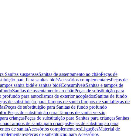
ara Sanitas suspensas
Sanitas de assentamento ao chão
Peças de
tituição para Para sanitas bidé
Acessórios complementares
Peças de
tampos sanita bidé e sanitas bidé
Consumíveis
Sanitas e tampos de
rofundo
Sanitas de assentamento ao chão
Peças de substituição para
o profundo para autoclismos de exterior acoplados
Sanitas de fundo
ças de substituição para Tampos de sanita
Tampos de sanita
Peças de
das
Peças de substituição para Sanitas de fundo profundo
fort
Peças de substituição para Tampos de sanita versão
para crianças
Peças de substituição para Sanitas para crianças
Sanitas
 chão
Tampos de sanita para crianças
Peças de substituição para
entos de sanita
Acessórios complementares
Ligações
Material de
omplementares
Peças de substituição para Acessórios