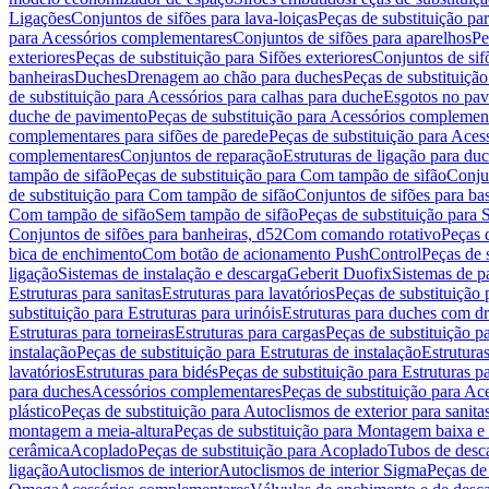
Ligações
Conjuntos de sifões para lava-loiças
Peças de substituição par
para Acessórios complementares
Conjuntos de sifões para aparelhos
Pe
exteriores
Peças de substituição para Sifões exteriores
Conjuntos de sif
banheiras
Duches
Drenagem ao chão para duches
Peças de substituiçã
de substituição para Acessórios para calhas para duche
Esgotos no pav
duche de pavimento
Peças de substituição para Acessórios complemen
complementares para sifões de parede
Peças de substituição para Aces
complementares
Conjuntos de reparação
Estruturas de ligação para du
tampão de sifão
Peças de substituição para Com tampão de sifão
Conjun
de substituição para Com tampão de sifão
Conjuntos de sifões para ba
Com tampão de sifão
Sem tampão de sifão
Peças de substituição para
Conjuntos de sifões para banheiras, d52
Com comando rotativo
Peças 
bica de enchimento
Com botão de acionamento PushControl
Peças de 
ligação
Sistemas de instalação e descarga
Geberit Duofix
Sistemas de p
Estruturas para sanitas
Estruturas para lavatórios
Peças de substituição 
substituição para Estruturas para urinóis
Estruturas para duches com d
Estruturas para torneiras
Estruturas para cargas
Peças de substituição pa
instalação
Peças de substituição para Estruturas de instalação
Estruturas
lavatórios
Estruturas para bidés
Peças de substituição para Estruturas p
para duches
Acessórios complementares
Peças de substituição para A
plástico
Peças de substituição para Autoclismos de exterior para sanitas
montagem a meia-altura
Peças de substituição para Montagem baixa e
cerâmica
Acoplado
Peças de substituição para Acoplado
Tubos de desca
ligação
Autoclismos de interior
Autoclismos de interior Sigma
Peças de