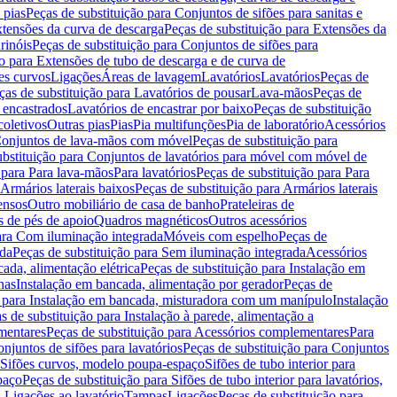
 pias
Peças de substituição para Conjuntos de sifões para sanitas e
tensões da curva de descarga
Peças de substituição para Extensões da
rinóis
Peças de substituição para Conjuntos de sifões para
ão para Extensões de tubo de descarga e de curva de
ões curvos
Ligações
Áreas de lavagem
Lavatórios
Lavatórios
Peças de
ças de substituição para Lavatórios de pousar
Lava-mãos
Peças de
 encastrados
Lavatórios de encastrar por baixo
Peças de substituição
coletivos
Outras pias
Pias
Pia multifunções
Pia de laboratório
Acessórios
onjuntos de lava-mãos com móvel
Peças de substituição para
ubstituição para Conjuntos de lavatórios para móvel com móvel de
 para Para lava-mãos
Para lavatórios
Peças de substituição para Para
Armários laterais baixos
Peças de substituição para Armários laterais
ensos
Outro mobiliário de casa de banho
Prateleiras de
 de pés de apoio
Quadros magnéticos
Outros acessórios
para Com iluminação integrada
Móveis com espelho
Peças de
ada
Peças de substituição para Sem iluminação integrada
Acessórios
ada, alimentação elétrica
Peças de substituição para Instalação em
has
Instalação em bancada, alimentação por gerador
Peças de
o para Instalação em bancada, misturadora com um manípulo
Instalação
s de substituição para Instalação à parede, alimentação a
mentares
Peças de substituição para Acessórios complementares
Para
njuntos de sifões para lavatórios
Peças de substituição para Conjuntos
a Sifões curvos, modelo poupa-espaço
Sifões de tubo interior para
paço
Peças de substituição para Sifões de tubo interior para lavatórios,
a Ligações ao lavatório
Tampas
Ligações
Peças de substituição para