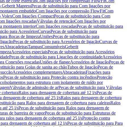
as de corte esféricas
Com ligações por compressão FlowFit
Com
 Geberit Mapress
Peças de substituição para Com ligações por
ra montagem embutido
Com ligações por compressão FlowFit
Com
o Volex
Com ligações Compact
Peças de substituição para Com
m ligações roscadas
Válvulas de retenção
Com ligações por
ra montagem interior
Com ligações roscadas
Peças de substituição para
uição para Acessórios
Curvas
Peças de substituição para
 para Bocas de limpeza
Uniões
Peças de substituição para
 ligação
Peças de substituição para Acessórios de ligação
Curvas de
res
Abraçadeiras
Tampas
Consumíveis
Geberit
limpeza
Acessórios especiais
Peças de substituição para Acessórios
idade
Peças de substituição para Ligações de continuidade
Acessórios
para Conexões roscadas
Uniões de flange
Acessórios de ligação
Peças de
stituição para Golas de sanita ao chão
Tubos de ligação
Peças de
 sucção
Acessórios complementares
Abraçadeiras
Fixações para
os
Peças de substituição para Proteção contra incêndios
Proteção
ico
Isolamentos para estrutura com isolamento de ruído por
enagem
Válvulas de admissão de ar
Peças de substituição para Válvulas
e cobertura
Ralos para drenagem de cobertura até 12 l/s
Peças de
a drenagem de cobertura até 25 l/s
Ralos para drenagem de cobertura
bstituição para Ralos para drenagem de cobertura para caleiras
Ralos
 até 25 l/s
Peças de substituição para Ralos para drenagem de
turas de barreira de vapor
Peças de substituição para Estruturas de
ara ralos para drenagem de cobertura até 25 l/s
Proteção contra
 para drenagem de cobertura até 12 l/s
Peças de substituição para Para