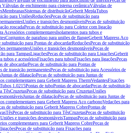
chimento
Válvulas de enchimento para autoclismo de interior
Peças de
a Válvulas de enchimento para cisterna cerâmica
Válvulas de
es
Membranas
Sistemas de distribuição
Geberit Mepla
Tubos
uição para Uniões
Reduções
Peças de substituição para
 permanentes
Uniões e transições desmontáveis
Peças de substituição
gação roscada
Peças de substituição para Coletor com ligação
ara Acessórios complementares
Isolamentos para tubos e
tes
Conjuntos de parafuso para uniões de flange
Geberit Mapress Aço
 substituição para Pontas de abocardar
Reduções
Peças de substituição
iões permanentes
Uniões e transições desmontáveis
Peças de
ição para Tampas
Ligações
Peças de substituição para Ligações
Geberit
a tubos e acessórios
Fixações para tubos
Fixações para ligações
Peças
as de abocardar
Peças de substituição para Pontas de
s de transição permanentes
Peças de substituição para Acessórios de
s
Juntas de dilatação
Peças de substituição para Juntas de
ios complementares para Geberit Mapress Therm
Vedantes
Fixações
Tubos 1.0215
Pontas de tubo
Pontas de abocardar
Peças de substituição
ra Tês
Cruzetas
Peças de substituição para Cruzetas
Uniões
desmontáveis
Juntas de dilatação
Peças de substituição para Juntas de
ios complementares para Geberit Mapress Aço carbono
Vedações para
ças de substituição para Geberit Mapress Cobre
Pontas de
vas
Tês
Peças de substituição para Tês
Cruzetas
Peças de substituição
a Uniões e transições desmontáveis
Tampas
Peças de substituição para
rios complementares para Geberit Mapress Cobre
Peças de
 ligações
Peças de substituição para Fixações para