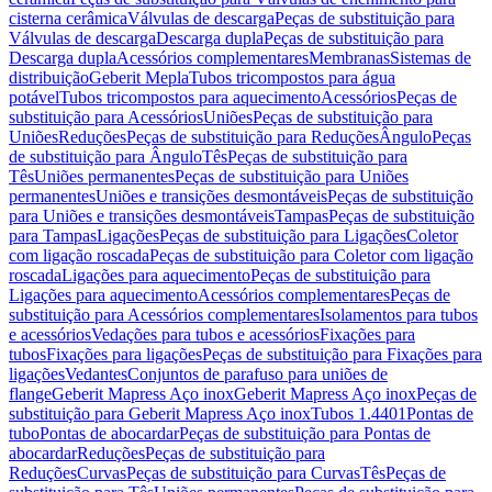
cisterna cerâmica
Válvulas de descarga
Peças de substituição para
Válvulas de descarga
Descarga dupla
Peças de substituição para
Descarga dupla
Acessórios complementares
Membranas
Sistemas de
distribuição
Geberit Mepla
Tubos tricompostos para água
potável
Tubos tricompostos para aquecimento
Acessórios
Peças de
substituição para Acessórios
Uniões
Peças de substituição para
Uniões
Reduções
Peças de substituição para Reduções
Ângulo
Peças
de substituição para Ângulo
Tês
Peças de substituição para
Tês
Uniões permanentes
Peças de substituição para Uniões
permanentes
Uniões e transições desmontáveis
Peças de substituição
para Uniões e transições desmontáveis
Tampas
Peças de substituição
para Tampas
Ligações
Peças de substituição para Ligações
Coletor
com ligação roscada
Peças de substituição para Coletor com ligação
roscada
Ligações para aquecimento
Peças de substituição para
Ligações para aquecimento
Acessórios complementares
Peças de
substituição para Acessórios complementares
Isolamentos para tubos
e acessórios
Vedações para tubos e acessórios
Fixações para
tubos
Fixações para ligações
Peças de substituição para Fixações para
ligações
Vedantes
Conjuntos de parafuso para uniões de
flange
Geberit Mapress Aço inox
Geberit Mapress Aço inox
Peças de
substituição para Geberit Mapress Aço inox
Tubos 1.4401
Pontas de
tubo
Pontas de abocardar
Peças de substituição para Pontas de
abocardar
Reduções
Peças de substituição para
Reduções
Curvas
Peças de substituição para Curvas
Tês
Peças de