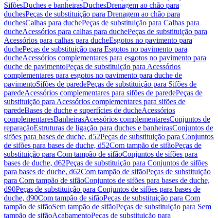
Sifões
Duches e banheiras
Duches
Drenagem ao chão para
duches
Peças de substituição para Drenagem ao chão para
duches
Calhas para duche
Peças de substituição para Calhas para
duche
Acessórios para calhas para duche
Peças de substituição para
Acessórios para calhas para duche
Esgotos no pavimento para
duche
Peças de substituição para Esgotos no pavimento para
duche
Acessórios complementares para esgotos no pavimento para
duche de pavimento
Peças de substituição para Acessórios
complementares para esgotos no pavimento para duche de
pavimento
Sifões de parede
Peças de substituição para Sifões de
parede
Acessórios complementares para sifões de parede
Peças de
substituição para Acessórios complementares para sifões de
parede
Bases de duche e superfícies de duche
Acessórios
complementares
Banheiras
Acessórios complementares
Conjuntos de
reparação
Estruturas de ligação para duches e banheiras
Conjuntos de
sifões para bases de duche, d52
Peças de substituição para Conjuntos
de sifões para bases de duche, d52
Com tampão de sifão
Peças de
substituição para Com tampão de sifão
Conjuntos de sifões para
bases de duche, d62
Peças de substituição para Conjuntos de sifões
para bases de duche, d62
Com tampão de sifão
Peças de substituição
para Com tampão de sifão
Conjuntos de sifões para bases de duche,
d90
Peças de substituição para Conjuntos de sifões para bases de
duche, d90
Com tampão de sifão
Peças de substituição para Com
tampão de sifão
Sem tampão de sifão
Peças de substituição para Sem
tampão de sifão
Acabamento
Peças de substituição para