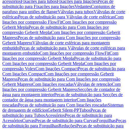
acessórios
Fixações para tubos
Fixações para ligações
Peças de
substituição para Fixações para ligações
Vedantes
Conjuntos de
parafuso para uniões de flange
Válvulas para tubos
Válvulas de corte
esféricas
Peças de substituição para Válvulas de corte esféricas
Com
ligações por compressão FlowFit
Com ligações por compressão
Geberit Mepla
Peças de substituição para Com ligações por
compressão Geberit Mepla
Com ligações por compressão Geberit
Mapress
Peças de substituição para Com ligações por compressão
Geberit Mapress
Válvulas de corte esféricas para montagem
embutido
Peças de substituição para Válvulas de corte esféricas para
montagem embutido
Com ligações por compressão FlowFit
Com
ligações por compressão Geberit Mepla
Peças de substituição para
Com ligações por compressão Geberit Mepla
Com ligações por
compressão Volex
Com ligações Compact
Peças de substituição para
Com ligações Compact
Com ligações por compressão Geberit
Mapress
Peças de substituição para Com ligações por compressão
Geberit Mapress
Com ligações roscadas
Válvulas de retenção
Com
ligações por compressão Geberit Mapress
Secções de contador de
água para montagem interior
Peças de substituição para Secções de
contador de água para montagem interior
Com ligações
roscadas
Peças de substituição para Com ligações roscadas
Sistemas
de drenagem de edifícios
Geberit Silent-PP
Tubos
Peças de
substituição para Tubos
Acessórios
Peças de substituição para
Acessórios
Curvas
Peças de substituição para Curvas
Forquilhas
Peças
de substituição para Forquilhas
Reduções
Peças de substituição para