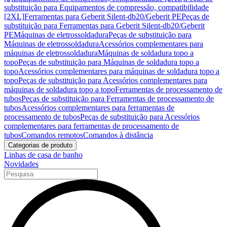
substituição para Equipamentos de compressão, compatibilidade
[2XL]
Ferramentas para Geberit Silent-db20/Geberit PE
Peças de
substituição para Ferramentas para Geberit Silent-db20/Geberit
PE
Máquinas de eletrossoldadura
Peças de substituição para
Máquinas de eletrossoldadura
Acessórios complementares para
máquinas de eletrossoldadura
Máquinas de soldadura topo a
topo
Peças de substituição para Máquinas de soldadura topo a
topo
Acessórios complementares para máquinas de soldadura topo a
topo
Peças de substituição para Acessórios complementares para
máquinas de soldadura topo a topo
Ferramentas de processamento de
tubos
Peças de substituição para Ferramentas de processamento de
tubos
Acessórios complementares para ferramentas de
processamento de tubos
Peças de substituição para Acessórios
complementares para ferramentas de processamento de
tubos
Comandos remotos
Comandos à distância
Categorias de produto
Linhas de casa de banho
Novidades