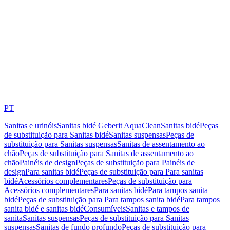
PT
Sanitas e urinóis
Sanitas bidé Geberit AquaClean
Sanitas bidé
Peças
de substituição para Sanitas bidé
Sanitas suspensas
Peças de
substituição para Sanitas suspensas
Sanitas de assentamento ao
chão
Peças de substituição para Sanitas de assentamento ao
chão
Painéis de design
Peças de substituição para Painéis de
design
Para sanitas bidé
Peças de substituição para Para sanitas
bidé
Acessórios complementares
Peças de substituição para
Acessórios complementares
Para sanitas bidé
Para tampos sanita
bidé
Peças de substituição para Para tampos sanita bidé
Para tampos
sanita bidé e sanitas bidé
Consumíveis
Sanitas e tampos de
sanita
Sanitas suspensas
Peças de substituição para Sanitas
suspensas
Sanitas de fundo profundo
Peças de substituição para