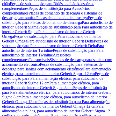
chão
Peças de substituição para Bidés ao chão
Acessórios
complementares
Peças de substituição para Acessórios
complementares
Placas de comando de descarga e sistemas de
descarga para sanitas
Placas de comando de descarga
Peças de
substituição para Placas de comando de descarga
Para autoclismo de
interior Geberit Sigma
Peças de substituição para Para autoclismo de
interior Geberit Sigma
Para autoclismo de interior Geberit
Omega
Peças de substituição para Para autoclismo de interior
Geberit Omega
Para autoclismo de interior Geberit Delta
Peças de
substituição para Para autoclismo de interior Geberit Delta
Para
autoclismo de interior Twinline
Peças de substituição para Para
autoclismo de interior Twinline
Acessórios
complementares
Consumíveis
Sistemas de descarga para sanitas com
acionamento eletrónico
Peças de substituição para Sistemas de
descarga para sanitas com acionamento eletrónico
Para alimentação
elétrica, para autoclismo de interior Geberit Sigma 12 cm
Peças de
substituição para Para alimentação elétrica, para autoclismo de
interior Geberit Sigma 12 cm
Para alimentação elétrica, para
autoclismos de interior Geberit Sigma 8 cm
Peças de substituição
para Para alimentação elétrica, para autoclismos de interior Geberit
Sigma 8 cm
Para alimentação elétrica, para autoclismo de interior
Geberit Omega 12 cm
Peças de substituição para Para alimentação
elétrica, para autoclismo de interior Geberit Omega 12 cm
Para
alimentação a pilhas, para autoclismo de interior Geberit Sigma 12
cm
Peças de substituição para Para alimentação a pilhas, para