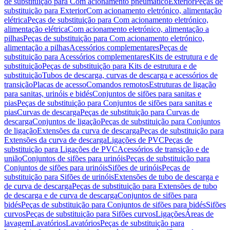
de substituição para Com acionamento pneumático
Exterior
Peças de
substituição para Exterior
Com acionamento eletrónico, alimentação
elétrica
Peças de substituição para Com acionamento eletrónico,
alimentação elétrica
Com acionamento eletrónico, alimentação a
pilhas
Peças de substituição para Com acionamento eletrónico,
alimentação a pilhas
Acessórios complementares
Peças de
substituição para Acessórios complementares
Kits de estrutura e de
substituição
Peças de substituição para Kits de estrutura e de
substituição
Tubos de descarga, curvas de descarga e acessórios de
transição
Placas de acesso
Comandos remotos
Estruturas de ligação
para sanitas, urinóis e bidés
Conjuntos de sifões para sanitas e
pias
Peças de substituição para Conjuntos de sifões para sanitas e
pias
Curvas de descarga
Peças de substituição para Curvas de
descarga
Conjuntos de ligação
Peças de substituição para Conjuntos
de ligação
Extensões da curva de descarga
Peças de substituição para
Extensões da curva de descarga
Ligações de PVC
Peças de
substituição para Ligações de PVC
Acessórios de transição e de
união
Conjuntos de sifões para urinóis
Peças de substituição para
Conjuntos de sifões para urinóis
Sifões de urinóis
Peças de
substituição para Sifões de urinóis
Extensões de tubo de descarga e
de curva de descarga
Peças de substituição para Extensões de tubo
de descarga e de curva de descarga
Conjuntos de sifões para
bidés
Peças de substituição para Conjuntos de sifões para bidés
Sifões
curvos
Peças de substituição para Sifões curvos
Ligações
Áreas de
lavagem
Lavatórios
Lavatórios
Peças de substituição para