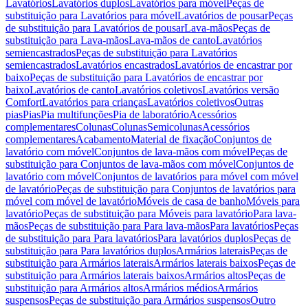
Lavatórios
Lavatórios duplos
Lavatórios para móvel
Peças de
substituição para Lavatórios para móvel
Lavatórios de pousar
Peças
de substituição para Lavatórios de pousar
Lava-mãos
Peças de
substituição para Lava-mãos
Lava-mãos de canto
Lavatórios
semiencastrados
Peças de substituição para Lavatórios
semiencastrados
Lavatórios encastrados
Lavatórios de encastrar por
baixo
Peças de substituição para Lavatórios de encastrar por
baixo
Lavatórios de canto
Lavatórios coletivos
Lavatórios versão
Comfort
Lavatórios para crianças
Lavatórios coletivos
Outras
pias
Pias
Pia multifunções
Pia de laboratório
Acessórios
complementares
Colunas
Colunas
Semicolunas
Acessórios
complementares
Acabamento
Material de fixação
Conjuntos de
lavatório com móvel
Conjuntos de lava-mãos com móvel
Peças de
substituição para Conjuntos de lava-mãos com móvel
Conjuntos de
lavatório com móvel
Conjuntos de lavatórios para móvel com móvel
de lavatório
Peças de substituição para Conjuntos de lavatórios para
móvel com móvel de lavatório
Móveis de casa de banho
Móveis para
lavatório
Peças de substituição para Móveis para lavatório
Para lava-
mãos
Peças de substituição para Para lava-mãos
Para lavatórios
Peças
de substituição para Para lavatórios
Para lavatórios duplos
Peças de
substituição para Para lavatórios duplos
Armários laterais
Peças de
substituição para Armários laterais
Armários laterais baixos
Peças de
substituição para Armários laterais baixos
Armários altos
Peças de
substituição para Armários altos
Armários médios
Armários
suspensos
Peças de substituição para Armários suspensos
Outro