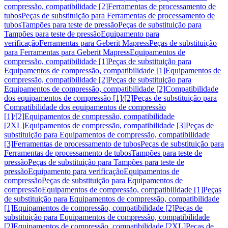
compressão, compatibilidade [2]
Ferramentas de processamento de
tubos
Peças de substituição para Ferramentas de processamento de
tubos
Tampões para teste de pressão
Peças de substituição para
Tampões para teste de pressão
Equipamento para
verificação
Ferramentas para Geberit Mapress
Peças de substituição
para Ferramentas para Geberit Mapress
Equipamentos de
compressão, compatibilidade [1]
Peças de substituição para
Equipamentos de compressão, compatibilidade [1]
Equipamentos de
compressão, compatibilidade [2]
Peças de substituição para
Equipamentos de compressão, compatibilidade [2]
Compatibilidade
dos equipamentos de compressão [1]/[2]
Peças de substituição para
Compatibilidade dos equipamentos de compressão
[1]/[2]
Equipamentos de compressão, compatibilidade
[2XL]
Equipamentos de compressão, compatibilidade [3]
Peças de
substituição para Equipamentos de compressão, compatibilidade
[3]
Ferramentas de processamento de tubos
Peças de substituição para
Ferramentas de processamento de tubos
Tampões para teste de
pressão
Peças de substituição para Tampões para teste de
pressão
Equipamento para verificação
Equipamentos de
compressão
Peças de substituição para Equipamentos de
compressão
Equipamentos de compressão, compatibilidade [1]
Peças
de substituição para Equipamentos de compressão, compatibilidade
[1]
Equipamentos de compressão, compatibilidade [2]
Peças de
substituição para Equipamentos de compressão, compatibilidade
[2]
Equipamentos de compressão, compatibilidade [2XL]
Peças de