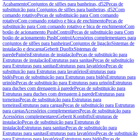
Acabamento
Conjuntos de sifões para banheiras, d52
Peças de
substituição para Conjuntos de sifões para banheiras, d52
Com
comando rotativo
Peças de substituição para Com comando
rotativo
Com comando rotativo e bica de enchimento
Peças de
substituição para Com comando rotativo e bica de enchimento
Com
botão de acionamento PushControl
Peças de substituição para Com
botão de acionamento PushControl
Acessórios complementares para
conjuntos de sifões para banheiras
Conjuntos de ligação
Sistemas de
instalação e descarga
Geberit Duofix
Sistemas de
parede
Painéis
Estruturas de instalação
Peças de substituição para
Estruturas de instalação
Estruturas para sanitas
Peças de substituição
para Estruturas para sanitas
Estruturas para lavatórios
Peças de
substituição para Estruturas para lavatórios
Estruturas para
bidés
Peças de substituição para Estruturas para bidés
Estruturas para
urinóis
Peças de substituição para Estruturas para urinóis
Estruturas
para duches com drenagem à parede
Peças de substituição para
Estruturas para duches com drenagem à parede
Estruturas para
torneiras
Peças de substituição para Estruturas para
torneiras
Estruturas para cargas
Peças de substituição para Estruturas
para cargas
Acessórios complementares
Peças de substituição para
Acessórios complementares
Geberit Kombifix
Estruturas de
instalação
Peças de substituição para Estruturas de
instalação
Estruturas para sanitas
Peças de substituição para
Estruturas para sanitas
Estruturas para lavatórios
Peças de substituição
para Estruturas para lavatórios
Estruturas para bidés
Peças de