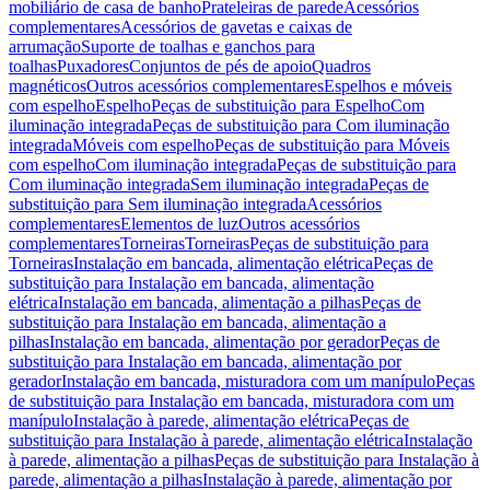
mobiliário de casa de banho
Prateleiras de parede
Acessórios
complementares
Acessórios de gavetas e caixas de
arrumação
Suporte de toalhas e ganchos para
toalhas
Puxadores
Conjuntos de pés de apoio
Quadros
magnéticos
Outros acessórios complementares
Espelhos e móveis
com espelho
Espelho
Peças de substituição para Espelho
Com
iluminação integrada
Peças de substituição para Com iluminação
integrada
Móveis com espelho
Peças de substituição para Móveis
com espelho
Com iluminação integrada
Peças de substituição para
Com iluminação integrada
Sem iluminação integrada
Peças de
substituição para Sem iluminação integrada
Acessórios
complementares
Elementos de luz
Outros acessórios
complementares
Torneiras
Torneiras
Peças de substituição para
Torneiras
Instalação em bancada, alimentação elétrica
Peças de
substituição para Instalação em bancada, alimentação
elétrica
Instalação em bancada, alimentação a pilhas
Peças de
substituição para Instalação em bancada, alimentação a
pilhas
Instalação em bancada, alimentação por gerador
Peças de
substituição para Instalação em bancada, alimentação por
gerador
Instalação em bancada, misturadora com um manípulo
Peças
de substituição para Instalação em bancada, misturadora com um
manípulo
Instalação à parede, alimentação elétrica
Peças de
substituição para Instalação à parede, alimentação elétrica
Instalação
à parede, alimentação a pilhas
Peças de substituição para Instalação à
parede, alimentação a pilhas
Instalação à parede, alimentação por