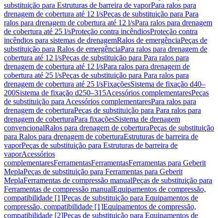
substituição para Estruturas de barreira de vapor
Para ralos para
drenagem de cobertura até 12 l/s
Peças de substituição para Para
ralos para drenagem de cobertura até 12 l/s
Para ralos para drenagem
de cobertura até 25 l/s
Proteção contra incêndios
Proteção contra
incêndios para sistemas de drenagem
Ralos de emergência
Peças de
substituição para Ralos de emergência
Para ralos para drenagem de
cobertura até 12 l/s
Peças de substituição para Para ralos para
drenagem de cobertura até 12 l/s
Para ralos para drenagem de
cobertura até 25 l/s
Peças de substituição para Para ralos para
drenagem de cobertura até 25 l/s
Fixações
Sistema de fixação d40–
200
Sistema de fixação d250–315
Acessórios complementares
Peças
de substituição para Acessórios complementares
Para ralos para
drenagem de cobertura
Peças de substituição para Para ralos para
drenagem de cobertura
Para fixações
Sistema de drenagem
convencional
Ralos para drenagem de cobertura
Peças de substituição
para Ralos para drenagem de cobertura
Estruturas de barreira de
vapor
Peças de substituição para Estruturas de barreira de
vapor
Acessórios
complementares
Ferramentas
Ferramentas
Ferramentas para Geberit
Mepla
Peças de substituição para Ferramentas para Geberit
Mepla
Ferramentas de compressão manual
Peças de substituição para
Ferramentas de compressão manual
Equipamentos de compressão,
compatibilidade [1]
Peças de substituição para Equipamentos de
compressão, compatibilidade [1]
Equipamentos de compressão,
compatibilidade [2]
Peças de substituição para Equipamentos de