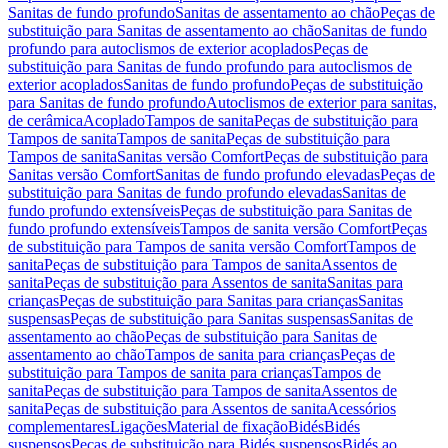
Sanitas de fundo profundo
Sanitas de assentamento ao chão
Peças de
substituição para Sanitas de assentamento ao chão
Sanitas de fundo
profundo para autoclismos de exterior acoplados
Peças de
substituição para Sanitas de fundo profundo para autoclismos de
exterior acoplados
Sanitas de fundo profundo
Peças de substituição
para Sanitas de fundo profundo
Autoclismos de exterior para sanitas,
de cerâmica
Acoplado
Tampos de sanita
Peças de substituição para
Tampos de sanita
Tampos de sanita
Peças de substituição para
Tampos de sanita
Sanitas versão Comfort
Peças de substituição para
Sanitas versão Comfort
Sanitas de fundo profundo elevadas
Peças de
substituição para Sanitas de fundo profundo elevadas
Sanitas de
fundo profundo extensíveis
Peças de substituição para Sanitas de
fundo profundo extensíveis
Tampos de sanita versão Comfort
Peças
de substituição para Tampos de sanita versão Comfort
Tampos de
sanita
Peças de substituição para Tampos de sanita
Assentos de
sanita
Peças de substituição para Assentos de sanita
Sanitas para
crianças
Peças de substituição para Sanitas para crianças
Sanitas
suspensas
Peças de substituição para Sanitas suspensas
Sanitas de
assentamento ao chão
Peças de substituição para Sanitas de
assentamento ao chão
Tampos de sanita para crianças
Peças de
substituição para Tampos de sanita para crianças
Tampos de
sanita
Peças de substituição para Tampos de sanita
Assentos de
sanita
Peças de substituição para Assentos de sanita
Acessórios
complementares
Ligações
Material de fixação
Bidés
Bidés
suspensos
Peças de substituição para Bidés suspensos
Bidés ao