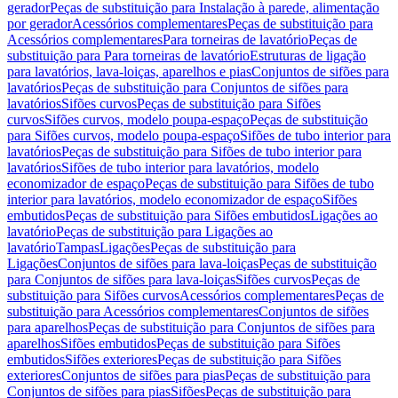
gerador
Peças de substituição para Instalação à parede, alimentação
por gerador
Acessórios complementares
Peças de substituição para
Acessórios complementares
Para torneiras de lavatório
Peças de
substituição para Para torneiras de lavatório
Estruturas de ligação
para lavatórios, lava-loiças, aparelhos e pias
Conjuntos de sifões para
lavatórios
Peças de substituição para Conjuntos de sifões para
lavatórios
Sifões curvos
Peças de substituição para Sifões
curvos
Sifões curvos, modelo poupa-espaço
Peças de substituição
para Sifões curvos, modelo poupa-espaço
Sifões de tubo interior para
lavatórios
Peças de substituição para Sifões de tubo interior para
lavatórios
Sifões de tubo interior para lavatórios, modelo
economizador de espaço
Peças de substituição para Sifões de tubo
interior para lavatórios, modelo economizador de espaço
Sifões
embutidos
Peças de substituição para Sifões embutidos
Ligações ao
lavatório
Peças de substituição para Ligações ao
lavatório
Tampas
Ligações
Peças de substituição para
Ligações
Conjuntos de sifões para lava-loiças
Peças de substituição
para Conjuntos de sifões para lava-loiças
Sifões curvos
Peças de
substituição para Sifões curvos
Acessórios complementares
Peças de
substituição para Acessórios complementares
Conjuntos de sifões
para aparelhos
Peças de substituição para Conjuntos de sifões para
aparelhos
Sifões embutidos
Peças de substituição para Sifões
embutidos
Sifões exteriores
Peças de substituição para Sifões
exteriores
Conjuntos de sifões para pias
Peças de substituição para
Conjuntos de sifões para pias
Sifões
Peças de substituição para