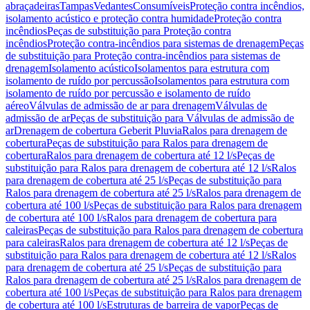
abraçadeiras
Tampas
Vedantes
Consumíveis
Proteção contra incêndios,
isolamento acústico e proteção contra humidade
Proteção contra
incêndios
Peças de substituição para Proteção contra
incêndios
Proteção contra-incêndios para sistemas de drenagem
Peças
de substituição para Proteção contra-incêndios para sistemas de
drenagem
Isolamento acústico
Isolamentos para estrutura com
isolamento de ruído por percussão
Isolamentos para estrutura com
isolamento de ruído por percussão e isolamento de ruído
aéreo
Válvulas de admissão de ar para drenagem
Válvulas de
admissão de ar
Peças de substituição para Válvulas de admissão de
ar
Drenagem de cobertura Geberit Pluvia
Ralos para drenagem de
cobertura
Peças de substituição para Ralos para drenagem de
cobertura
Ralos para drenagem de cobertura até 12 l/s
Peças de
substituição para Ralos para drenagem de cobertura até 12 l/s
Ralos
para drenagem de cobertura até 25 l/s
Peças de substituição para
Ralos para drenagem de cobertura até 25 l/s
Ralos para drenagem de
cobertura até 100 l/s
Peças de substituição para Ralos para drenagem
de cobertura até 100 l/s
Ralos para drenagem de cobertura para
caleiras
Peças de substituição para Ralos para drenagem de cobertura
para caleiras
Ralos para drenagem de cobertura até 12 l/s
Peças de
substituição para Ralos para drenagem de cobertura até 12 l/s
Ralos
para drenagem de cobertura até 25 l/s
Peças de substituição para
Ralos para drenagem de cobertura até 25 l/s
Ralos para drenagem de
cobertura até 100 l/s
Peças de substituição para Ralos para drenagem
de cobertura até 100 l/s
Estruturas de barreira de vapor
Peças de