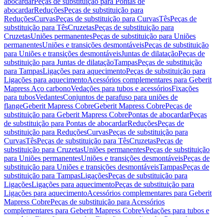
abocardar
Peças de substituição para Pontas de
abocardar
Reduções
Peças de substituição para
Reduções
Curvas
Peças de substituição para Curvas
Tês
Peças de
substituição para Tês
Cruzetas
Peças de substituição para
Cruzetas
Uniões permanentes
Peças de substituição para Uniões
permanentes
Uniões e transições desmontáveis
Peças de substituição
para Uniões e transições desmontáveis
Juntas de dilatação
Peças de
substituição para Juntas de dilatação
Tampas
Peças de substituição
para Tampas
Ligações para aquecimento
Peças de substituição para
Ligações para aquecimento
Acessórios complementares para Geberit
Mapress Aço carbono
Vedações para tubos e acessórios
Fixações
para tubos
Vedantes
Conjuntos de parafuso para uniões de
flange
Geberit Mapress Cobre
Geberit Mapress Cobre
Peças de
substituição para Geberit Mapress Cobre
Pontas de abocardar
Peças
de substituição para Pontas de abocardar
Reduções
Peças de
substituição para Reduções
Curvas
Peças de substituição para
Curvas
Tês
Peças de substituição para Tês
Cruzetas
Peças de
substituição para Cruzetas
Uniões permanentes
Peças de substituição
para Uniões permanentes
Uniões e transições desmontáveis
Peças de
substituição para Uniões e transições desmontáveis
Tampas
Peças de
substituição para Tampas
Ligações
Peças de substituição para
Ligações
Ligações para aquecimento
Peças de substituição para
Ligações para aquecimento
Acessórios complementares para Geberit
Mapress Cobre
Peças de substituição para Acessórios
complementares para Geberit Mapress Cobre
Vedações para tubos e