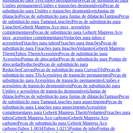
substituição para Tês
Uniões permanentes
Peças de substituição para
Uniões permanentes
Uniões e transições desmontáveis
Peças de
substituição para Uniões e transições desmontáveis
Juntas de
dilatação
Peças de substituição para Juntas de dilatação
Tampas
Peças
de substituição para Tampas
Ligações
Peças de substituição para
Ligações
Geberit Mapress Aço inox, acessórios
complementares
Peças de substituição para Geberit Mapress Aço
inox, acessórios complementares
Vedações para tubos e
acessórios
Fixações para tubos
Fixações para ligações
Peças de
substituição para Fixações para ligações
Vedantes
Geberit Mapress
Therm
Tubos Therm
Acessório
Peças de substituição para
Acessório
Pontas de abocardar
Peças de substituição para Pontas de
abocardar
Reduções
Peças de substituição para
Reduções
Curvas
Peças de substituição para Curvas
Tês
Peças de
substituição para Tês
Acessórios de transição permanentes
Peças de
substituição para Acessórios de transição permanentes
Uniões e
acessórios de transição desmontáveis
Peças de substituição para
Uniões e acessórios de transição desmontáveis
Juntas de
dilatação
Peças de substituição para Juntas de dilatação
Tampas
Peças
de substituição para Tampas
Ligações para aquecimento
Peças de
substituição para Ligações para aquecimento
Acessórios
complementares para Geberit Mapress Therm
Vedantes
Fixações para
tubos
Geberit Mapress Aço carbono
Geberit Mapress Aço
carbono
Peças de substituição para Geberit Mapress Aço
carbono
Tubos 1.0034
Tubos 1.0215
Pontas de tubo
Pontas de