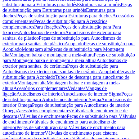
substituição para Estruturas para bidés
Estruturas para urinóis
Peças
de substituição para Estruturas para urinóis
Estruturas para
duches
Peças de substituição para Estruturas para duches
Acessórios
complementares
Peças de substituição para Acessórios
complementares
Para fixações
Peças de substituição para Para
fixações
Autoclismos de exterior
Autoclismos de exterior para
sanitas, de plástico
Peças de substituição para Autoclismos de
exterior para sanitas, de plástico
Acoplado
Peças de substituição para
Acoplado
Montagem alta
Peças de substituição para Montagem
alta
Montagem baixa e montagem a meia-altura
Peças de substituição
para Montagem baixa e montagem a meia-altura
Autoclismos de
exterior para sanitas, de cerâmica
Peças de substituição para
Autoclismos de exterior para sanitas, de cerâmica
Acoplado
Peças de
substituição para Acoplado
Tubos de descarga para autoclismo de
exterior
Montagem alta
Montagem baixa e montagem a meia-
altura
Acessórios complementares
Vedantes
Mangas de
ligação
Autoclismos de interior
Autoclismos de interior Sigma
Peças
de substituição para Autoclismos de interior Sigma
Autoclismos de
interior Omega
Peças de substituição para Autoclismos de interior
Omega
Acessórios complementares
Válvulas de enchimento e de
descarga
Válvulas de enchimento
Peças de substituição para Válvulas
de enchimento
Válvulas de enchimento para autoclismo de
interior
Peças de substituição para Válvulas de enchimento para
autoclismo de interior
Válvulas de enchimento para cisterna
cerâmica
Peças de substituição para Válvulas de enchimento para