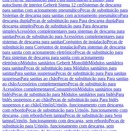
autoclismo de interior Geberit Sigma 12 cm
Sistemas de descarga
para sanitas com acionamento pneumático
Peças de substituição para
Sistemas de descarga para sanitas com acionamento pneumático
Para
descarga dupla
Peças de substituição para Para descarga dupla
Para
descarga simples
Peças de substituição para Para descarga
simples
Acessórios complementares para sistemas de descarga para
sanitas
Peças de substituição para Acessórios complementares para
sistemas de descarga para sanitas
Conjuntos de instalação
Peças de
substituição para Conjuntos de instalação
Para sistemas de descarga
para sanita com acionamento eletrónico
Peças de substituição para
Para sistemas de descarga para sanita com acionamento
eletrónico
Módulos sanitários Geberit Monolith
Módulos sanitários
para sanitas
Peças de substituição para Módulos sanitários para
sanitas
Para sanitas suspensas
Peças de substituição para Para sanitas
suspensas
Para sanitas ao chão
Peças de substituição para Para sanitas
ao chão
Acessórios complementares
Peças de substituição para
Acessórios complementares
Consumíveis
Módulos sanitários para
bidés
Peças de substituição para Módulos sanitários para bidés
Para
bidés suspensos e ao chão
Peças de substituição para Para bidés
suspensos e ao chão
Urinóis
Urinóis, funcionamento com descarga,
com rebordo
Peças de substituição para Urinóis, funcionamento com
descarga, com rebordo
Sem tampa
Peças de substituição para Sem
tampa
Urinóis, funcionamento com descarga, sem rebordo
Peças de
substituição para Urinóis, funcionamento com descarga, sem