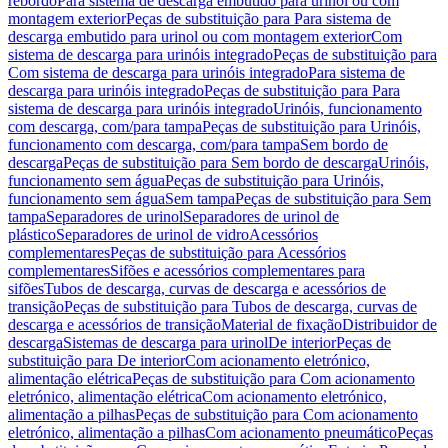
rebordo
Para sistema de descarga embutido para urinol ou com
montagem exterior
Peças de substituição para Para sistema de
descarga embutido para urinol ou com montagem exterior
Com
sistema de descarga para urinóis integrado
Peças de substituição para
Com sistema de descarga para urinóis integrado
Para sistema de
descarga para urinóis integrado
Peças de substituição para Para
sistema de descarga para urinóis integrado
Urinóis, funcionamento
com descarga, com/para tampa
Peças de substituição para Urinóis,
funcionamento com descarga, com/para tampa
Sem bordo de
descarga
Peças de substituição para Sem bordo de descarga
Urinóis,
funcionamento sem água
Peças de substituição para Urinóis,
funcionamento sem água
Sem tampa
Peças de substituição para Sem
tampa
Separadores de urinol
Separadores de urinol de
plástico
Separadores de urinol de vidro
Acessórios
complementares
Peças de substituição para Acessórios
complementares
Sifões e acessórios complementares para
sifões
Tubos de descarga, curvas de descarga e acessórios de
transição
Peças de substituição para Tubos de descarga, curvas de
descarga e acessórios de transição
Material de fixação
Distribuidor de
descarga
Sistemas de descarga para urinol
De interior
Peças de
substituição para De interior
Com acionamento eletrónico,
alimentação elétrica
Peças de substituição para Com acionamento
eletrónico, alimentação elétrica
Com acionamento eletrónico,
alimentação a pilhas
Peças de substituição para Com acionamento
eletrónico, alimentação a pilhas
Com acionamento pneumático
Peças