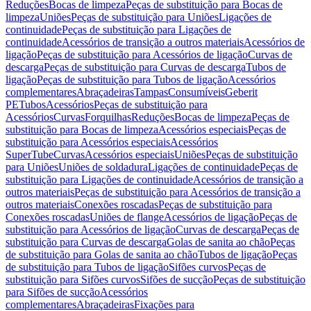
Reduções
Bocas de limpeza
Peças de substituição para Bocas de
limpeza
Uniões
Peças de substituição para Uniões
Ligações de
continuidade
Peças de substituição para Ligações de
continuidade
Acessórios de transição a outros materiais
Acessórios de
ligação
Peças de substituição para Acessórios de ligação
Curvas de
descarga
Peças de substituição para Curvas de descarga
Tubos de
ligação
Peças de substituição para Tubos de ligação
Acessórios
complementares
Abraçadeiras
Tampas
Consumíveis
Geberit
PE
Tubos
Acessórios
Peças de substituição para
Acessórios
Curvas
Forquilhas
Reduções
Bocas de limpeza
Peças de
substituição para Bocas de limpeza
Acessórios especiais
Peças de
substituição para Acessórios especiais
Acessórios
SuperTube
Curvas
Acessórios especiais
Uniões
Peças de substituição
para Uniões
Uniões de soldadura
Ligações de continuidade
Peças de
substituição para Ligações de continuidade
Acessórios de transição a
outros materiais
Peças de substituição para Acessórios de transição a
outros materiais
Conexões roscadas
Peças de substituição para
Conexões roscadas
Uniões de flange
Acessórios de ligação
Peças de
substituição para Acessórios de ligação
Curvas de descarga
Peças de
substituição para Curvas de descarga
Golas de sanita ao chão
Peças
de substituição para Golas de sanita ao chão
Tubos de ligação
Peças
de substituição para Tubos de ligação
Sifões curvos
Peças de
substituição para Sifões curvos
Sifões de sucção
Peças de substituição
para Sifões de sucção
Acessórios
complementares
Abraçadeiras
Fixações para