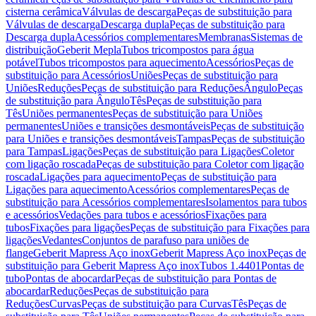
cisterna cerâmica
Válvulas de descarga
Peças de substituição para
Válvulas de descarga
Descarga dupla
Peças de substituição para
Descarga dupla
Acessórios complementares
Membranas
Sistemas de
distribuição
Geberit Mepla
Tubos tricompostos para água
potável
Tubos tricompostos para aquecimento
Acessórios
Peças de
substituição para Acessórios
Uniões
Peças de substituição para
Uniões
Reduções
Peças de substituição para Reduções
Ângulo
Peças
de substituição para Ângulo
Tês
Peças de substituição para
Tês
Uniões permanentes
Peças de substituição para Uniões
permanentes
Uniões e transições desmontáveis
Peças de substituição
para Uniões e transições desmontáveis
Tampas
Peças de substituição
para Tampas
Ligações
Peças de substituição para Ligações
Coletor
com ligação roscada
Peças de substituição para Coletor com ligação
roscada
Ligações para aquecimento
Peças de substituição para
Ligações para aquecimento
Acessórios complementares
Peças de
substituição para Acessórios complementares
Isolamentos para tubos
e acessórios
Vedações para tubos e acessórios
Fixações para
tubos
Fixações para ligações
Peças de substituição para Fixações para
ligações
Vedantes
Conjuntos de parafuso para uniões de
flange
Geberit Mapress Aço inox
Geberit Mapress Aço inox
Peças de
substituição para Geberit Mapress Aço inox
Tubos 1.4401
Pontas de
tubo
Pontas de abocardar
Peças de substituição para Pontas de
abocardar
Reduções
Peças de substituição para
Reduções
Curvas
Peças de substituição para Curvas
Tês
Peças de