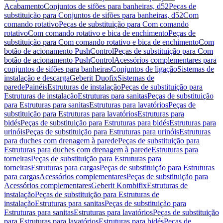
Acabamento
Conjuntos de sifões para banheiras, d52
Peças de
substituição para Conjuntos de sifões para banheiras, d52
Com
comando rotativo
Peças de substituição para Com comando
rotativo
Com comando rotativo e bica de enchimento
Peças de
substituição para Com comando rotativo e bica de enchimento
Com
botão de acionamento PushControl
Peças de substituição para Com
botão de acionamento PushControl
Acessórios complementares para
conjuntos de sifões para banheiras
Conjuntos de ligação
Sistemas de
instalação e descarga
Geberit Duofix
Sistemas de
parede
Painéis
Estruturas de instalação
Peças de substituição para
Estruturas de instalação
Estruturas para sanitas
Peças de substituição
para Estruturas para sanitas
Estruturas para lavatórios
Peças de
substituição para Estruturas para lavatórios
Estruturas para
bidés
Peças de substituição para Estruturas para bidés
Estruturas para
urinóis
Peças de substituição para Estruturas para urinóis
Estruturas
para duches com drenagem à parede
Peças de substituição para
Estruturas para duches com drenagem à parede
Estruturas para
torneiras
Peças de substituição para Estruturas para
torneiras
Estruturas para cargas
Peças de substituição para Estruturas
para cargas
Acessórios complementares
Peças de substituição para
Acessórios complementares
Geberit Kombifix
Estruturas de
instalação
Peças de substituição para Estruturas de
instalação
Estruturas para sanitas
Peças de substituição para
Estruturas para sanitas
Estruturas para lavatórios
Peças de substituição
para Estruturas para lavatórios
Estruturas para bidés
Peças de