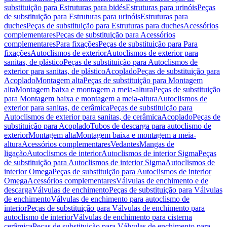
substituição para Estruturas para bidés
Estruturas para urinóis
Peças
de substituição para Estruturas para urinóis
Estruturas para
duches
Peças de substituição para Estruturas para duches
Acessórios
complementares
Peças de substituição para Acessórios
complementares
Para fixações
Peças de substituição para Para
fixações
Autoclismos de exterior
Autoclismos de exterior para
sanitas, de plástico
Peças de substituição para Autoclismos de
exterior para sanitas, de plástico
Acoplado
Peças de substituição para
Acoplado
Montagem alta
Peças de substituição para Montagem
alta
Montagem baixa e montagem a meia-altura
Peças de substituição
para Montagem baixa e montagem a meia-altura
Autoclismos de
exterior para sanitas, de cerâmica
Peças de substituição para
Autoclismos de exterior para sanitas, de cerâmica
Acoplado
Peças de
substituição para Acoplado
Tubos de descarga para autoclismo de
exterior
Montagem alta
Montagem baixa e montagem a meia-
altura
Acessórios complementares
Vedantes
Mangas de
ligação
Autoclismos de interior
Autoclismos de interior Sigma
Peças
de substituição para Autoclismos de interior Sigma
Autoclismos de
interior Omega
Peças de substituição para Autoclismos de interior
Omega
Acessórios complementares
Válvulas de enchimento e de
descarga
Válvulas de enchimento
Peças de substituição para Válvulas
de enchimento
Válvulas de enchimento para autoclismo de
interior
Peças de substituição para Válvulas de enchimento para
autoclismo de interior
Válvulas de enchimento para cisterna
cerâmica
Peças de substituição para Válvulas de enchimento para