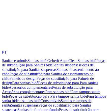
PT
Sanitas e urinóis
Sanitas bidé Geberit AquaClean
Sanitas bidé
Peças
de substituição para Sanitas bidé
Sanitas suspensas
Peças de
substituição para Sanitas suspensas
Sanitas de assentamento ao
chão
Peças de substituição para Sanitas de assentamento ao
chão
Painéis de design
Peças de substituição para Painéis de
design
Para sanitas bidé
Peças de substituição para Para sanitas
bidé
Acessórios complementares
Peças de substituição para
Acessórios complementares
Para sanitas bidé
Para tampos sanita
bidé
Peças de substituição para Para tampos sanita bidé
Para tampos
sanita bidé e sanitas bidé
Consumíveis
Sanitas e tampos de
sanita
Sanitas suspensas
Peças de substituição para Sanitas
suspensas
Sanitas de fundo profundo
Peças de substituição para