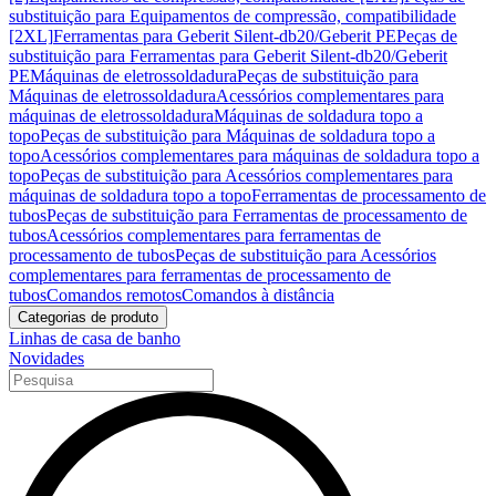
substituição para Equipamentos de compressão, compatibilidade
[2XL]
Ferramentas para Geberit Silent-db20/Geberit PE
Peças de
substituição para Ferramentas para Geberit Silent-db20/Geberit
PE
Máquinas de eletrossoldadura
Peças de substituição para
Máquinas de eletrossoldadura
Acessórios complementares para
máquinas de eletrossoldadura
Máquinas de soldadura topo a
topo
Peças de substituição para Máquinas de soldadura topo a
topo
Acessórios complementares para máquinas de soldadura topo a
topo
Peças de substituição para Acessórios complementares para
máquinas de soldadura topo a topo
Ferramentas de processamento de
tubos
Peças de substituição para Ferramentas de processamento de
tubos
Acessórios complementares para ferramentas de
processamento de tubos
Peças de substituição para Acessórios
complementares para ferramentas de processamento de
tubos
Comandos remotos
Comandos à distância
Categorias de produto
Linhas de casa de banho
Novidades