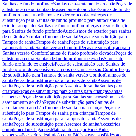
Sanitas de fundo profundo
Sanitas de assentamento ao chão
Peças de
substituição para Sanitas de assentamento ao chão
Sanitas de fundo
profundo para autoclismos de exterior acoplados
Peças de
substituição para Sanitas de fundo profundo para autoclismos de
exterior acoplados
Sanitas de fundo profundo
Peças de substituição
para Sanitas de fundo profundo
Autoclismos de exterior para sanitas,
de cerâmica
Acoplado
Tampos de sanita
Peças de substituição para
Tampos de sanita
Tampos de sanita
Peças de substituição para
Tampos de sanita
Sanitas versão Comfort
Peças de substituição para
Sanitas versão Comfort
Sanitas de fundo profundo elevadas
Peças de
substituição para Sanitas de fundo profundo elevadas
Sanitas de
fundo profundo extensíveis
Peças de substituição para Sanitas de
fundo profundo extensíveis
Tampos de sanita versão Comfort
Peças
de substituição para Tampos de sanita versão Comfort
Tampos de
sanita
Peças de substituição para Tampos de sanita
Assentos de
sanita
Peças de substituição para Assentos de sanita
Sanitas para
crianças
Peças de substituição para Sanitas para crianças
Sanitas
suspensas
Peças de substituição para Sanitas suspensas
Sanitas de
assentamento ao chão
Peças de substituição para Sanitas de
assentamento ao chão
Tampos de sanita para crianças
Peças de
substituição para Tampos de sanita para crianças
Tampos de
sanita
Peças de substituição para Tampos de sanita
Assentos de
sanita
Peças de substituição para Assentos de sanita
Acessórios
complementares
Ligações
Material de fixação
Bidés
Bidés
suspensos
Peças de substituição para Bidés suspensos
Bidés ao