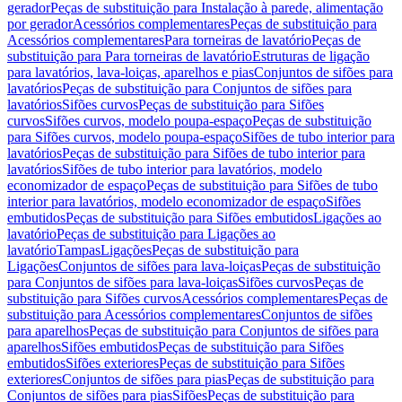
gerador
Peças de substituição para Instalação à parede, alimentação
por gerador
Acessórios complementares
Peças de substituição para
Acessórios complementares
Para torneiras de lavatório
Peças de
substituição para Para torneiras de lavatório
Estruturas de ligação
para lavatórios, lava-loiças, aparelhos e pias
Conjuntos de sifões para
lavatórios
Peças de substituição para Conjuntos de sifões para
lavatórios
Sifões curvos
Peças de substituição para Sifões
curvos
Sifões curvos, modelo poupa-espaço
Peças de substituição
para Sifões curvos, modelo poupa-espaço
Sifões de tubo interior para
lavatórios
Peças de substituição para Sifões de tubo interior para
lavatórios
Sifões de tubo interior para lavatórios, modelo
economizador de espaço
Peças de substituição para Sifões de tubo
interior para lavatórios, modelo economizador de espaço
Sifões
embutidos
Peças de substituição para Sifões embutidos
Ligações ao
lavatório
Peças de substituição para Ligações ao
lavatório
Tampas
Ligações
Peças de substituição para
Ligações
Conjuntos de sifões para lava-loiças
Peças de substituição
para Conjuntos de sifões para lava-loiças
Sifões curvos
Peças de
substituição para Sifões curvos
Acessórios complementares
Peças de
substituição para Acessórios complementares
Conjuntos de sifões
para aparelhos
Peças de substituição para Conjuntos de sifões para
aparelhos
Sifões embutidos
Peças de substituição para Sifões
embutidos
Sifões exteriores
Peças de substituição para Sifões
exteriores
Conjuntos de sifões para pias
Peças de substituição para
Conjuntos de sifões para pias
Sifões
Peças de substituição para