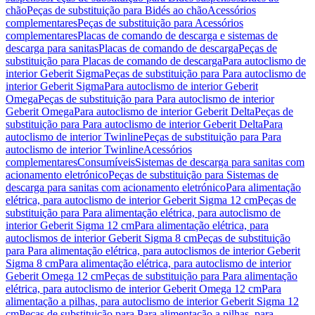
chão
Peças de substituição para Bidés ao chão
Acessórios
complementares
Peças de substituição para Acessórios
complementares
Placas de comando de descarga e sistemas de
descarga para sanitas
Placas de comando de descarga
Peças de
substituição para Placas de comando de descarga
Para autoclismo de
interior Geberit Sigma
Peças de substituição para Para autoclismo de
interior Geberit Sigma
Para autoclismo de interior Geberit
Omega
Peças de substituição para Para autoclismo de interior
Geberit Omega
Para autoclismo de interior Geberit Delta
Peças de
substituição para Para autoclismo de interior Geberit Delta
Para
autoclismo de interior Twinline
Peças de substituição para Para
autoclismo de interior Twinline
Acessórios
complementares
Consumíveis
Sistemas de descarga para sanitas com
acionamento eletrónico
Peças de substituição para Sistemas de
descarga para sanitas com acionamento eletrónico
Para alimentação
elétrica, para autoclismo de interior Geberit Sigma 12 cm
Peças de
substituição para Para alimentação elétrica, para autoclismo de
interior Geberit Sigma 12 cm
Para alimentação elétrica, para
autoclismos de interior Geberit Sigma 8 cm
Peças de substituição
para Para alimentação elétrica, para autoclismos de interior Geberit
Sigma 8 cm
Para alimentação elétrica, para autoclismo de interior
Geberit Omega 12 cm
Peças de substituição para Para alimentação
elétrica, para autoclismo de interior Geberit Omega 12 cm
Para
alimentação a pilhas, para autoclismo de interior Geberit Sigma 12
cm
Peças de substituição para Para alimentação a pilhas, para