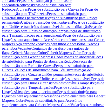
abocardar
Peças de substituição para Pontas de
abocardar
Reduções
Peças de substituição para
Reduções
Curvas
Peças de substituição para Curvas
Tês
Peças de
substituição para Tês
Cruzetas
Peças de substituição para
Cruzetas
Uniões permanentes
Peças de substituição para Uniões
permanentes
Uniões e transições desmontáveis
Peças de substituição
para Uniões e transições desmontáveis
Juntas de dilatação
Peças de
substituição para Juntas de dilatação
Tampas
Peças de substituição
para Tampas
Ligações para aquecimento
Peças de substituição para
Ligações para aquecimento
Acessórios complementares para Geberit
Mapress Aço carbono
Vedações para tubos e acessórios
Fixações
para tubos
Vedantes
Conjuntos de parafuso para uniões de
flange
Geberit Mapress Cobre
Geberit Mapress Cobre
Peças de
substituição para Geberit Mapress Cobre
Pontas de abocardar
Peças
de substituição para Pontas de abocardar
Reduções
Peças de
substituição para Reduções
Curvas
Peças de substituição para
Curvas
Tês
Peças de substituição para Tês
Cruzetas
Peças de
substituição para Cruzetas
Uniões permanentes
Peças de substituição
para Uniões permanentes
Uniões e transições desmontáveis
Peças de
substituição para Uniões e transições desmontáveis
Tampas
Peças de
substituição para Tampas
Ligações
Peças de substituição para
Ligações
Ligações para aquecimento
Peças de substituição para
Ligações para aquecimento
Acessórios complementares para Geberit
Mapress Cobre
Peças de substituição para Acessórios
complementares para Geberit Mapress Cobre
Vedações para tubos e