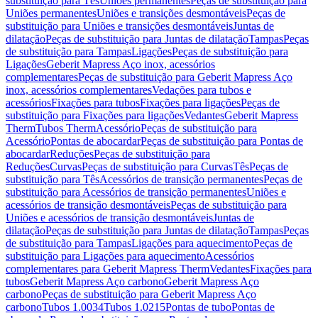
substituição para Tês
Uniões permanentes
Peças de substituição para
Uniões permanentes
Uniões e transições desmontáveis
Peças de
substituição para Uniões e transições desmontáveis
Juntas de
dilatação
Peças de substituição para Juntas de dilatação
Tampas
Peças
de substituição para Tampas
Ligações
Peças de substituição para
Ligações
Geberit Mapress Aço inox, acessórios
complementares
Peças de substituição para Geberit Mapress Aço
inox, acessórios complementares
Vedações para tubos e
acessórios
Fixações para tubos
Fixações para ligações
Peças de
substituição para Fixações para ligações
Vedantes
Geberit Mapress
Therm
Tubos Therm
Acessório
Peças de substituição para
Acessório
Pontas de abocardar
Peças de substituição para Pontas de
abocardar
Reduções
Peças de substituição para
Reduções
Curvas
Peças de substituição para Curvas
Tês
Peças de
substituição para Tês
Acessórios de transição permanentes
Peças de
substituição para Acessórios de transição permanentes
Uniões e
acessórios de transição desmontáveis
Peças de substituição para
Uniões e acessórios de transição desmontáveis
Juntas de
dilatação
Peças de substituição para Juntas de dilatação
Tampas
Peças
de substituição para Tampas
Ligações para aquecimento
Peças de
substituição para Ligações para aquecimento
Acessórios
complementares para Geberit Mapress Therm
Vedantes
Fixações para
tubos
Geberit Mapress Aço carbono
Geberit Mapress Aço
carbono
Peças de substituição para Geberit Mapress Aço
carbono
Tubos 1.0034
Tubos 1.0215
Pontas de tubo
Pontas de