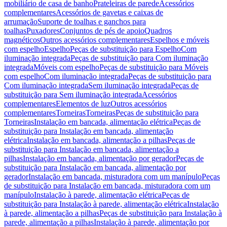
mobiliário de casa de banho
Prateleiras de parede
Acessórios
complementares
Acessórios de gavetas e caixas de
arrumação
Suporte de toalhas e ganchos para
toalhas
Puxadores
Conjuntos de pés de apoio
Quadros
magnéticos
Outros acessórios complementares
Espelhos e móveis
com espelho
Espelho
Peças de substituição para Espelho
Com
iluminação integrada
Peças de substituição para Com iluminação
integrada
Móveis com espelho
Peças de substituição para Móveis
com espelho
Com iluminação integrada
Peças de substituição para
Com iluminação integrada
Sem iluminação integrada
Peças de
substituição para Sem iluminação integrada
Acessórios
complementares
Elementos de luz
Outros acessórios
complementares
Torneiras
Torneiras
Peças de substituição para
Torneiras
Instalação em bancada, alimentação elétrica
Peças de
substituição para Instalação em bancada, alimentação
elétrica
Instalação em bancada, alimentação a pilhas
Peças de
substituição para Instalação em bancada, alimentação a
pilhas
Instalação em bancada, alimentação por gerador
Peças de
substituição para Instalação em bancada, alimentação por
gerador
Instalação em bancada, misturadora com um manípulo
Peças
de substituição para Instalação em bancada, misturadora com um
manípulo
Instalação à parede, alimentação elétrica
Peças de
substituição para Instalação à parede, alimentação elétrica
Instalação
à parede, alimentação a pilhas
Peças de substituição para Instalação à
parede, alimentação a pilhas
Instalação à parede, alimentação por