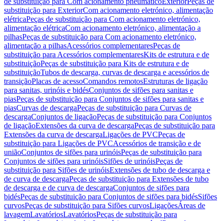
de substituição para Com acionamento pneumático
Exterior
Peças de
substituição para Exterior
Com acionamento eletrónico, alimentação
elétrica
Peças de substituição para Com acionamento eletrónico,
alimentação elétrica
Com acionamento eletrónico, alimentação a
pilhas
Peças de substituição para Com acionamento eletrónico,
alimentação a pilhas
Acessórios complementares
Peças de
substituição para Acessórios complementares
Kits de estrutura e de
substituição
Peças de substituição para Kits de estrutura e de
substituição
Tubos de descarga, curvas de descarga e acessórios de
transição
Placas de acesso
Comandos remotos
Estruturas de ligação
para sanitas, urinóis e bidés
Conjuntos de sifões para sanitas e
pias
Peças de substituição para Conjuntos de sifões para sanitas e
pias
Curvas de descarga
Peças de substituição para Curvas de
descarga
Conjuntos de ligação
Peças de substituição para Conjuntos
de ligação
Extensões da curva de descarga
Peças de substituição para
Extensões da curva de descarga
Ligações de PVC
Peças de
substituição para Ligações de PVC
Acessórios de transição e de
união
Conjuntos de sifões para urinóis
Peças de substituição para
Conjuntos de sifões para urinóis
Sifões de urinóis
Peças de
substituição para Sifões de urinóis
Extensões de tubo de descarga e
de curva de descarga
Peças de substituição para Extensões de tubo
de descarga e de curva de descarga
Conjuntos de sifões para
bidés
Peças de substituição para Conjuntos de sifões para bidés
Sifões
curvos
Peças de substituição para Sifões curvos
Ligações
Áreas de
lavagem
Lavatórios
Lavatórios
Peças de substituição para