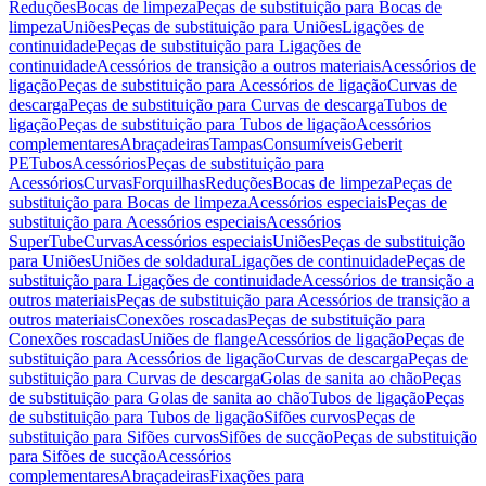
Reduções
Bocas de limpeza
Peças de substituição para Bocas de
limpeza
Uniões
Peças de substituição para Uniões
Ligações de
continuidade
Peças de substituição para Ligações de
continuidade
Acessórios de transição a outros materiais
Acessórios de
ligação
Peças de substituição para Acessórios de ligação
Curvas de
descarga
Peças de substituição para Curvas de descarga
Tubos de
ligação
Peças de substituição para Tubos de ligação
Acessórios
complementares
Abraçadeiras
Tampas
Consumíveis
Geberit
PE
Tubos
Acessórios
Peças de substituição para
Acessórios
Curvas
Forquilhas
Reduções
Bocas de limpeza
Peças de
substituição para Bocas de limpeza
Acessórios especiais
Peças de
substituição para Acessórios especiais
Acessórios
SuperTube
Curvas
Acessórios especiais
Uniões
Peças de substituição
para Uniões
Uniões de soldadura
Ligações de continuidade
Peças de
substituição para Ligações de continuidade
Acessórios de transição a
outros materiais
Peças de substituição para Acessórios de transição a
outros materiais
Conexões roscadas
Peças de substituição para
Conexões roscadas
Uniões de flange
Acessórios de ligação
Peças de
substituição para Acessórios de ligação
Curvas de descarga
Peças de
substituição para Curvas de descarga
Golas de sanita ao chão
Peças
de substituição para Golas de sanita ao chão
Tubos de ligação
Peças
de substituição para Tubos de ligação
Sifões curvos
Peças de
substituição para Sifões curvos
Sifões de sucção
Peças de substituição
para Sifões de sucção
Acessórios
complementares
Abraçadeiras
Fixações para