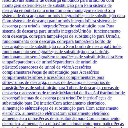
rebordo
Para sistema de descarga embutido para urinol ou com
montagem exterior
Peças de substituição para Para sistema de
descarga embutido para urinol ou com montagem exterior
Com
sistema de descarga para urinóis integrado
Peças de substituição para
Com sistema de descarga para urinóis integrado
Para sistema de
descarga para urinóis integrado
Peças de substituição para Para
sistema de descarga para urinóis integrado
Urinóis, funcionamento
com descarga, com/para tampa
Peças de substituição para Urinóis,
funcionamento com descarga, com/para tampa
Sem bordo de
descarga
Peças de substituição para Sem bordo de descarga
Urinóis,
funcionamento sem água
Peças de substituição para Urinóis,
funcionamento sem água
Sem tampa
Peças de substituição para Sem
tampa
Separadores de urinol
Separadores de urinol de
plástico
Separadores de urinol de vidro
Acessórios
complementares
Peças de substituição para Acessórios
complementares
Sifões e acessórios complementares para
sifões
Tubos de descarga, curvas de descarga e acessórios de
transição
Peças de substituição para Tubos de descarga, curvas de
descarga e acessórios de transição
Material de fixação
Distribuidor de
descarga
Sistemas de descarga para urinol
De interior
Peças de
substituição para De interior
Com acionamento eletrónico,
alimentação elétrica
Peças de substituição para Com acionamento
eletrónico, alimentação elétrica
Com acionamento eletrónico,
alimentação a pilhas
Peças de substituição para Com acionamento
eletrónico, alimentação a pilhas
Com acionamento pneumático
Peças