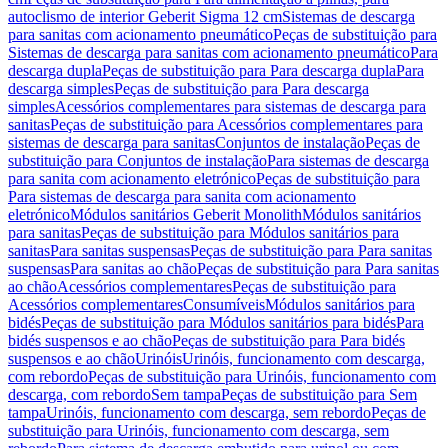
autoclismo de interior Geberit Sigma 12 cm
Sistemas de descarga
para sanitas com acionamento pneumático
Peças de substituição para
Sistemas de descarga para sanitas com acionamento pneumático
Para
descarga dupla
Peças de substituição para Para descarga dupla
Para
descarga simples
Peças de substituição para Para descarga
simples
Acessórios complementares para sistemas de descarga para
sanitas
Peças de substituição para Acessórios complementares para
sistemas de descarga para sanitas
Conjuntos de instalação
Peças de
substituição para Conjuntos de instalação
Para sistemas de descarga
para sanita com acionamento eletrónico
Peças de substituição para
Para sistemas de descarga para sanita com acionamento
eletrónico
Módulos sanitários Geberit Monolith
Módulos sanitários
para sanitas
Peças de substituição para Módulos sanitários para
sanitas
Para sanitas suspensas
Peças de substituição para Para sanitas
suspensas
Para sanitas ao chão
Peças de substituição para Para sanitas
ao chão
Acessórios complementares
Peças de substituição para
Acessórios complementares
Consumíveis
Módulos sanitários para
bidés
Peças de substituição para Módulos sanitários para bidés
Para
bidés suspensos e ao chão
Peças de substituição para Para bidés
suspensos e ao chão
Urinóis
Urinóis, funcionamento com descarga,
com rebordo
Peças de substituição para Urinóis, funcionamento com
descarga, com rebordo
Sem tampa
Peças de substituição para Sem
tampa
Urinóis, funcionamento com descarga, sem rebordo
Peças de
substituição para Urinóis, funcionamento com descarga, sem