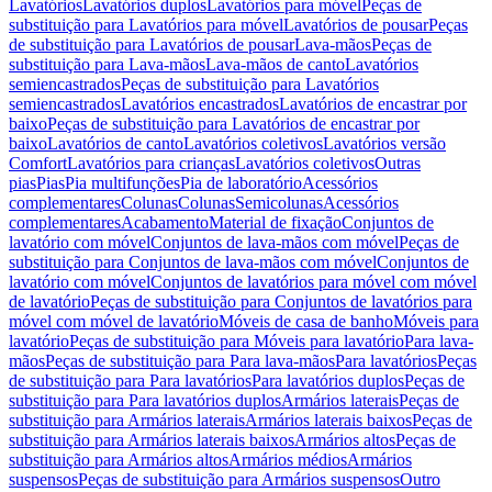
Lavatórios
Lavatórios duplos
Lavatórios para móvel
Peças de
substituição para Lavatórios para móvel
Lavatórios de pousar
Peças
de substituição para Lavatórios de pousar
Lava-mãos
Peças de
substituição para Lava-mãos
Lava-mãos de canto
Lavatórios
semiencastrados
Peças de substituição para Lavatórios
semiencastrados
Lavatórios encastrados
Lavatórios de encastrar por
baixo
Peças de substituição para Lavatórios de encastrar por
baixo
Lavatórios de canto
Lavatórios coletivos
Lavatórios versão
Comfort
Lavatórios para crianças
Lavatórios coletivos
Outras
pias
Pias
Pia multifunções
Pia de laboratório
Acessórios
complementares
Colunas
Colunas
Semicolunas
Acessórios
complementares
Acabamento
Material de fixação
Conjuntos de
lavatório com móvel
Conjuntos de lava-mãos com móvel
Peças de
substituição para Conjuntos de lava-mãos com móvel
Conjuntos de
lavatório com móvel
Conjuntos de lavatórios para móvel com móvel
de lavatório
Peças de substituição para Conjuntos de lavatórios para
móvel com móvel de lavatório
Móveis de casa de banho
Móveis para
lavatório
Peças de substituição para Móveis para lavatório
Para lava-
mãos
Peças de substituição para Para lava-mãos
Para lavatórios
Peças
de substituição para Para lavatórios
Para lavatórios duplos
Peças de
substituição para Para lavatórios duplos
Armários laterais
Peças de
substituição para Armários laterais
Armários laterais baixos
Peças de
substituição para Armários laterais baixos
Armários altos
Peças de
substituição para Armários altos
Armários médios
Armários
suspensos
Peças de substituição para Armários suspensos
Outro