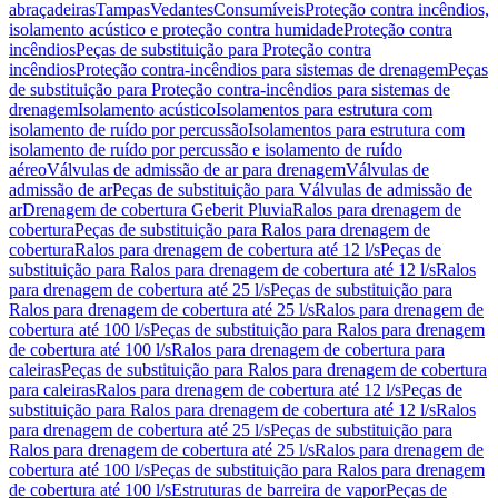
abraçadeiras
Tampas
Vedantes
Consumíveis
Proteção contra incêndios,
isolamento acústico e proteção contra humidade
Proteção contra
incêndios
Peças de substituição para Proteção contra
incêndios
Proteção contra-incêndios para sistemas de drenagem
Peças
de substituição para Proteção contra-incêndios para sistemas de
drenagem
Isolamento acústico
Isolamentos para estrutura com
isolamento de ruído por percussão
Isolamentos para estrutura com
isolamento de ruído por percussão e isolamento de ruído
aéreo
Válvulas de admissão de ar para drenagem
Válvulas de
admissão de ar
Peças de substituição para Válvulas de admissão de
ar
Drenagem de cobertura Geberit Pluvia
Ralos para drenagem de
cobertura
Peças de substituição para Ralos para drenagem de
cobertura
Ralos para drenagem de cobertura até 12 l/s
Peças de
substituição para Ralos para drenagem de cobertura até 12 l/s
Ralos
para drenagem de cobertura até 25 l/s
Peças de substituição para
Ralos para drenagem de cobertura até 25 l/s
Ralos para drenagem de
cobertura até 100 l/s
Peças de substituição para Ralos para drenagem
de cobertura até 100 l/s
Ralos para drenagem de cobertura para
caleiras
Peças de substituição para Ralos para drenagem de cobertura
para caleiras
Ralos para drenagem de cobertura até 12 l/s
Peças de
substituição para Ralos para drenagem de cobertura até 12 l/s
Ralos
para drenagem de cobertura até 25 l/s
Peças de substituição para
Ralos para drenagem de cobertura até 25 l/s
Ralos para drenagem de
cobertura até 100 l/s
Peças de substituição para Ralos para drenagem
de cobertura até 100 l/s
Estruturas de barreira de vapor
Peças de