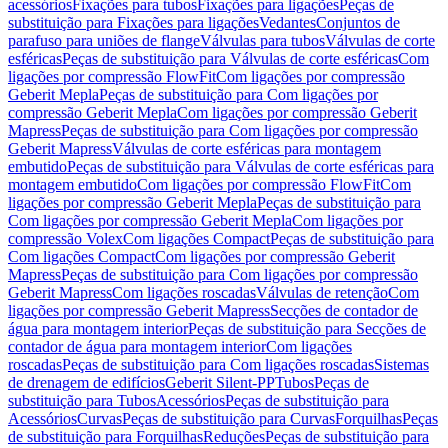
acessórios
Fixações para tubos
Fixações para ligações
Peças de
substituição para Fixações para ligações
Vedantes
Conjuntos de
parafuso para uniões de flange
Válvulas para tubos
Válvulas de corte
esféricas
Peças de substituição para Válvulas de corte esféricas
Com
ligações por compressão FlowFit
Com ligações por compressão
Geberit Mepla
Peças de substituição para Com ligações por
compressão Geberit Mepla
Com ligações por compressão Geberit
Mapress
Peças de substituição para Com ligações por compressão
Geberit Mapress
Válvulas de corte esféricas para montagem
embutido
Peças de substituição para Válvulas de corte esféricas para
montagem embutido
Com ligações por compressão FlowFit
Com
ligações por compressão Geberit Mepla
Peças de substituição para
Com ligações por compressão Geberit Mepla
Com ligações por
compressão Volex
Com ligações Compact
Peças de substituição para
Com ligações Compact
Com ligações por compressão Geberit
Mapress
Peças de substituição para Com ligações por compressão
Geberit Mapress
Com ligações roscadas
Válvulas de retenção
Com
ligações por compressão Geberit Mapress
Secções de contador de
água para montagem interior
Peças de substituição para Secções de
contador de água para montagem interior
Com ligações
roscadas
Peças de substituição para Com ligações roscadas
Sistemas
de drenagem de edifícios
Geberit Silent-PP
Tubos
Peças de
substituição para Tubos
Acessórios
Peças de substituição para
Acessórios
Curvas
Peças de substituição para Curvas
Forquilhas
Peças
de substituição para Forquilhas
Reduções
Peças de substituição para