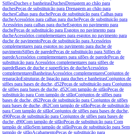
Sifões
Duches e banheiras
Duches
Drenagem ao chão para
duches
Peças de substituição para Drenagem ao chão para
duches
Calhas para duche
Peças de substituição para Calhas para
duche
Acessórios para calhas para duche
Peças de substituição para
Acessórios para calhas para duche
Esgotos no pavimento para
duche
Peças de substituição para Esgotos no pavimento para
duche
Acessórios complementares para esgotos no pavimento para
duche de pavimento
Peças de substituição para Acessórios
complementares para esgotos no pavimento para duche de
pavimento
Sifões de parede
Peças de substituição para Sifões de
parede
Acessórios complementares para sifões de parede
Peças de
substituição para Acessórios complementares para sifões de
parede
Bases de duche e superfícies de duche
Acessórios
complementares
Banheiras
Acessórios complementares
Conjuntos de
reparação
Estruturas de ligação para duches e banheiras
Conjuntos de
sifões para bases de duche, d52
Peças de substituição para Conjuntos
de sifões para bases de duche, d52
Com tampão de sifão
Peças de
substituição para Com tampão de sifão
Conjuntos de sifões para
bases de duche, d62
Peças de substituição para Conjuntos de sifões
para bases de duche, d62
Com tampão de sifão
Peças de substituição
para Com tampão de sifão
Conjuntos de sifões para bases de duche,
d90
Peças de substituição para Conjuntos de sifões para bases de
duche, d90
Com tampão de sifão
Peças de substituição para Com
tampão de sifão
Sem tampão de sifão
Peças de substituição para Sem
tampão de sifão
Acabamento
Peças de substituição para