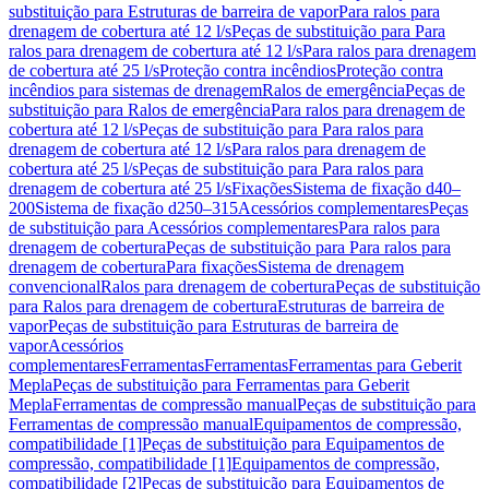
substituição para Estruturas de barreira de vapor
Para ralos para
drenagem de cobertura até 12 l/s
Peças de substituição para Para
ralos para drenagem de cobertura até 12 l/s
Para ralos para drenagem
de cobertura até 25 l/s
Proteção contra incêndios
Proteção contra
incêndios para sistemas de drenagem
Ralos de emergência
Peças de
substituição para Ralos de emergência
Para ralos para drenagem de
cobertura até 12 l/s
Peças de substituição para Para ralos para
drenagem de cobertura até 12 l/s
Para ralos para drenagem de
cobertura até 25 l/s
Peças de substituição para Para ralos para
drenagem de cobertura até 25 l/s
Fixações
Sistema de fixação d40–
200
Sistema de fixação d250–315
Acessórios complementares
Peças
de substituição para Acessórios complementares
Para ralos para
drenagem de cobertura
Peças de substituição para Para ralos para
drenagem de cobertura
Para fixações
Sistema de drenagem
convencional
Ralos para drenagem de cobertura
Peças de substituição
para Ralos para drenagem de cobertura
Estruturas de barreira de
vapor
Peças de substituição para Estruturas de barreira de
vapor
Acessórios
complementares
Ferramentas
Ferramentas
Ferramentas para Geberit
Mepla
Peças de substituição para Ferramentas para Geberit
Mepla
Ferramentas de compressão manual
Peças de substituição para
Ferramentas de compressão manual
Equipamentos de compressão,
compatibilidade [1]
Peças de substituição para Equipamentos de
compressão, compatibilidade [1]
Equipamentos de compressão,
compatibilidade [2]
Peças de substituição para Equipamentos de