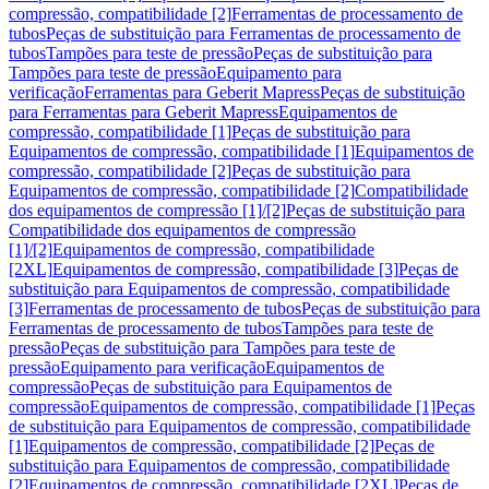
compressão, compatibilidade [2]
Ferramentas de processamento de
tubos
Peças de substituição para Ferramentas de processamento de
tubos
Tampões para teste de pressão
Peças de substituição para
Tampões para teste de pressão
Equipamento para
verificação
Ferramentas para Geberit Mapress
Peças de substituição
para Ferramentas para Geberit Mapress
Equipamentos de
compressão, compatibilidade [1]
Peças de substituição para
Equipamentos de compressão, compatibilidade [1]
Equipamentos de
compressão, compatibilidade [2]
Peças de substituição para
Equipamentos de compressão, compatibilidade [2]
Compatibilidade
dos equipamentos de compressão [1]/[2]
Peças de substituição para
Compatibilidade dos equipamentos de compressão
[1]/[2]
Equipamentos de compressão, compatibilidade
[2XL]
Equipamentos de compressão, compatibilidade [3]
Peças de
substituição para Equipamentos de compressão, compatibilidade
[3]
Ferramentas de processamento de tubos
Peças de substituição para
Ferramentas de processamento de tubos
Tampões para teste de
pressão
Peças de substituição para Tampões para teste de
pressão
Equipamento para verificação
Equipamentos de
compressão
Peças de substituição para Equipamentos de
compressão
Equipamentos de compressão, compatibilidade [1]
Peças
de substituição para Equipamentos de compressão, compatibilidade
[1]
Equipamentos de compressão, compatibilidade [2]
Peças de
substituição para Equipamentos de compressão, compatibilidade
[2]
Equipamentos de compressão, compatibilidade [2XL]
Peças de