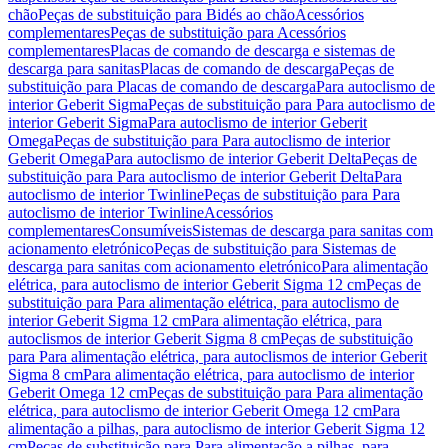
chão
Peças de substituição para Bidés ao chão
Acessórios
complementares
Peças de substituição para Acessórios
complementares
Placas de comando de descarga e sistemas de
descarga para sanitas
Placas de comando de descarga
Peças de
substituição para Placas de comando de descarga
Para autoclismo de
interior Geberit Sigma
Peças de substituição para Para autoclismo de
interior Geberit Sigma
Para autoclismo de interior Geberit
Omega
Peças de substituição para Para autoclismo de interior
Geberit Omega
Para autoclismo de interior Geberit Delta
Peças de
substituição para Para autoclismo de interior Geberit Delta
Para
autoclismo de interior Twinline
Peças de substituição para Para
autoclismo de interior Twinline
Acessórios
complementares
Consumíveis
Sistemas de descarga para sanitas com
acionamento eletrónico
Peças de substituição para Sistemas de
descarga para sanitas com acionamento eletrónico
Para alimentação
elétrica, para autoclismo de interior Geberit Sigma 12 cm
Peças de
substituição para Para alimentação elétrica, para autoclismo de
interior Geberit Sigma 12 cm
Para alimentação elétrica, para
autoclismos de interior Geberit Sigma 8 cm
Peças de substituição
para Para alimentação elétrica, para autoclismos de interior Geberit
Sigma 8 cm
Para alimentação elétrica, para autoclismo de interior
Geberit Omega 12 cm
Peças de substituição para Para alimentação
elétrica, para autoclismo de interior Geberit Omega 12 cm
Para
alimentação a pilhas, para autoclismo de interior Geberit Sigma 12
cm
Peças de substituição para Para alimentação a pilhas, para