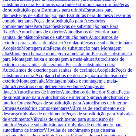
substituição para Estruturas para bidés
Estruturas para urinóis
Peças
de substituição para Estruturas para urinóis
Estruturas para
duches
Peças de substituição para Estruturas para duches
Acessórios
complementares
Peças de substituição para Acessórios
complementares
Para fixações
Peças de substituição para Para
fixações
Autoclismos de exterior
Autoclismos de exterior para
sanitas, de plástico
Peças de substituição para Autoclismos de
exterior para sanitas, de plástico
Acoplado
Peças de substituição para
Acoplado
Montagem alta
Peças de substituição para Montagem
alta
Montagem baixa e montagem a meia-altura
Peças de substituição
para Montagem baixa e montagem a meia-altura
Autoclismos de
exterior para sanitas, de cerâmica
Peças de substituição para
Autoclismos de exterior para sanitas, de cerâmica
Acoplado
Peças de
substituição para Acoplado
Tubos de descarga para autoclismo de
exterior
Montagem alta
Montagem baixa e montagem a meia-
altura
Acessórios complementares
Vedantes
Mangas de
ligação
Autoclismos de interior
Autoclismos de interior Sigma
Peças
de substituição para Autoclismos de interior Sigma
Autoclismos de
interior Omega
Peças de substituição para Autoclismos de interior
Omega
Acessórios complementares
Válvulas de enchimento e de
descarga
Válvulas de enchimento
Peças de substituição para Válvulas
de enchimento
Válvulas de enchimento para autoclismo de
interior
Peças de substituição para Válvulas de enchimento para
autoclismo de interior
Válvulas de enchimento para cisterna
cerâmica
Peças de substituição para Válvulas de enchimento para