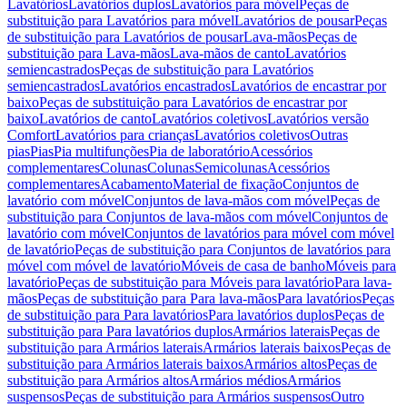
Lavatórios
Lavatórios duplos
Lavatórios para móvel
Peças de
substituição para Lavatórios para móvel
Lavatórios de pousar
Peças
de substituição para Lavatórios de pousar
Lava-mãos
Peças de
substituição para Lava-mãos
Lava-mãos de canto
Lavatórios
semiencastrados
Peças de substituição para Lavatórios
semiencastrados
Lavatórios encastrados
Lavatórios de encastrar por
baixo
Peças de substituição para Lavatórios de encastrar por
baixo
Lavatórios de canto
Lavatórios coletivos
Lavatórios versão
Comfort
Lavatórios para crianças
Lavatórios coletivos
Outras
pias
Pias
Pia multifunções
Pia de laboratório
Acessórios
complementares
Colunas
Colunas
Semicolunas
Acessórios
complementares
Acabamento
Material de fixação
Conjuntos de
lavatório com móvel
Conjuntos de lava-mãos com móvel
Peças de
substituição para Conjuntos de lava-mãos com móvel
Conjuntos de
lavatório com móvel
Conjuntos de lavatórios para móvel com móvel
de lavatório
Peças de substituição para Conjuntos de lavatórios para
móvel com móvel de lavatório
Móveis de casa de banho
Móveis para
lavatório
Peças de substituição para Móveis para lavatório
Para lava-
mãos
Peças de substituição para Para lava-mãos
Para lavatórios
Peças
de substituição para Para lavatórios
Para lavatórios duplos
Peças de
substituição para Para lavatórios duplos
Armários laterais
Peças de
substituição para Armários laterais
Armários laterais baixos
Peças de
substituição para Armários laterais baixos
Armários altos
Peças de
substituição para Armários altos
Armários médios
Armários
suspensos
Peças de substituição para Armários suspensos
Outro