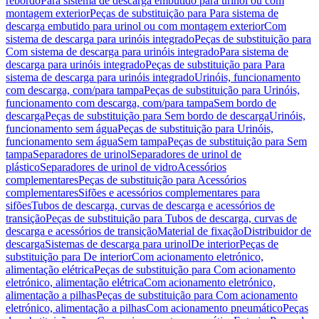
rebordo
Para sistema de descarga embutido para urinol ou com
montagem exterior
Peças de substituição para Para sistema de
descarga embutido para urinol ou com montagem exterior
Com
sistema de descarga para urinóis integrado
Peças de substituição para
Com sistema de descarga para urinóis integrado
Para sistema de
descarga para urinóis integrado
Peças de substituição para Para
sistema de descarga para urinóis integrado
Urinóis, funcionamento
com descarga, com/para tampa
Peças de substituição para Urinóis,
funcionamento com descarga, com/para tampa
Sem bordo de
descarga
Peças de substituição para Sem bordo de descarga
Urinóis,
funcionamento sem água
Peças de substituição para Urinóis,
funcionamento sem água
Sem tampa
Peças de substituição para Sem
tampa
Separadores de urinol
Separadores de urinol de
plástico
Separadores de urinol de vidro
Acessórios
complementares
Peças de substituição para Acessórios
complementares
Sifões e acessórios complementares para
sifões
Tubos de descarga, curvas de descarga e acessórios de
transição
Peças de substituição para Tubos de descarga, curvas de
descarga e acessórios de transição
Material de fixação
Distribuidor de
descarga
Sistemas de descarga para urinol
De interior
Peças de
substituição para De interior
Com acionamento eletrónico,
alimentação elétrica
Peças de substituição para Com acionamento
eletrónico, alimentação elétrica
Com acionamento eletrónico,
alimentação a pilhas
Peças de substituição para Com acionamento
eletrónico, alimentação a pilhas
Com acionamento pneumático
Peças