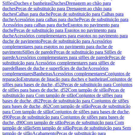
Sifões
Duches e banheiras
Duches
Drenagem ao chão para
duches
Peças de substituição para Drenagem ao chão para
duches
Calhas para duche
Peças de substituição para Calhas para
duche
Acessórios para calhas para duche
Peças de substituição para
Acessórios para calhas para duche
Esgotos no pavimento para
duche
Peças de substituição para Esgotos no pavimento para
duche
Acessórios complementares para esgotos no pavimento para
duche de pavimento
Peças de substituição para Acessórios
complementares para esgotos no pavimento para duche de
pavimento
Sifões de parede
Peças de substituição para Sifões de
parede
Acessórios complementares para sifões de parede
Peças de
substituição para Acessórios complementares para sifões de
parede
Bases de duche e superfícies de duche
Acessórios
complementares
Banheiras
Acessórios complementares
Conjuntos de
reparação
Estruturas de ligação para duches e banheiras
Conjuntos de
sifões para bases de duche, d52
Peças de substituição para Conjuntos
de sifões para bases de duche, d52
Com tampão de sifão
Peças de
substituição para Com tampão de sifão
Conjuntos de sifões para
bases de duche, d62
Peças de substituição para Conjuntos de sifões
para bases de duche, d62
Com tampão de sifão
Peças de substituição
para Com tampão de sifão
Conjuntos de sifões para bases de duche,
d90
Peças de substituição para Conjuntos de sifões para bases de
duche, d90
Com tampão de sifão
Peças de substituição para Com
tampão de sifão
Sem tampão de sifão
Peças de substituição para Sem
tampão de sifão
Acabamento
Peças de substituição para