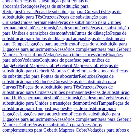
abocardar
Peças de substituição para Pontas de
abocardar
Reduções
Peças de substituição para
Reduções
Curvas
Peças de substituição para Curvas
Tês
Peças de
substituição para Tês
Cruzetas
Peças de substituição para
Cruzetas
Uniões permanentes
Peças de substituição para Uniões
permanentes
Uniões e transições desmontáveis
Peças de substituição
para Uniões e transições desmontáveis
Juntas de dilatação
Peças de
substituição para Juntas de dilatação
Tampas
Peças de substituição
para Tampas
Ligações para aquecimento
Peças de substituição para
Ligações para aquecimento
Acessórios complementares para Geberit
Mapress Aço carbono
Vedações para tubos e acessórios
Fixações
para tubos
Vedantes
Conjuntos de parafuso para uniões de
flange
Geberit Mapress Cobre
Geberit Mapress Cobre
Peças de
substituição para Geberit Mapress Cobre
Pontas de abocardar
Peças
de substituição para Pontas de abocardar
Reduções
Peças de
substituição para Reduções
Curvas
Peças de substituição para
Curvas
Tês
Peças de substituição para Tês
Cruzetas
Peças de
substituição para Cruzetas
Uniões permanentes
Peças de substituição
para Uniões permanentes
Uniões e transições desmontáveis
Peças de
substituição para Uniões e transições desmontáveis
Tampas
Peças de
substituição para Tampas
Ligações
Peças de substituição para
Ligações
Ligações para aquecimento
Peças de substituição para
Ligações para aquecimento
Acessórios complementares para Geberit
Mapress Cobre
Peças de substituição para Acessórios
complementares para Geberit Mapress Cobre
Vedações para tubos e