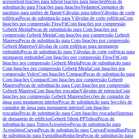
acessórios
Fixações para tubos
Fixações para ligações
Peças de
substituição para Fixações para ligações
Vedantes
Conjuntos de
parafuso para uniões de flange
Válvulas para tubos
Válvulas de corte
esféricas
Peças de substituição para Válvulas de corte esféricas
Com
ligações por compressão FlowFit
Com ligações por compressão
Geberit Mepla
Peças de substituição para Com ligações por
compressão Geberit Mepla
Com ligações por compressão Geberit
Mapress
Peças de substituição para Com ligações por compressão
Geberit Mapress
Válvulas de corte esféricas para montagem
embutido
Peças de substituição para Válvulas de corte esféricas para
montagem embutido
Com ligações por compressão FlowFit
Com
ligações por compressão Geberit Mepla
Peças de substituição para
Com ligações por compressão Geberit Mepla
Com ligações por
compressão Volex
Com ligações Compact
Peças de substituição para
Com ligações Compact
Com ligações por compressão Geberit
Mapress
Peças de substituição para Com ligações por compressão
Geberit Mapress
Com ligações roscadas
Válvulas de retenção
Com
ligações por compressão Geberit Mapress
Secções de contador de
água para montagem interior
Peças de substituição para Secções de
contador de água para montagem interior
Com ligações
roscadas
Peças de substituição para Com ligações roscadas
Sistemas
de drenagem de edifícios
Geberit Silent-PP
Tubos
Peças de
substituição para Tubos
Acessórios
Peças de substituição para
Acessórios
Curvas
Peças de substituição para Curvas
Forquilhas
Peças
de substituição para Forquilhas
Reduções
Peças de substituição para