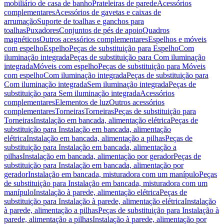
mobiliário de casa de banho
Prateleiras de parede
Acessórios
complementares
Acessórios de gavetas e caixas de
arrumação
Suporte de toalhas e ganchos para
toalhas
Puxadores
Conjuntos de pés de apoio
Quadros
magnéticos
Outros acessórios complementares
Espelhos e móveis
com espelho
Espelho
Peças de substituição para Espelho
Com
iluminação integrada
Peças de substituição para Com iluminação
integrada
Móveis com espelho
Peças de substituição para Móveis
com espelho
Com iluminação integrada
Peças de substituição para
Com iluminação integrada
Sem iluminação integrada
Peças de
substituição para Sem iluminação integrada
Acessórios
complementares
Elementos de luz
Outros acessórios
complementares
Torneiras
Torneiras
Peças de substituição para
Torneiras
Instalação em bancada, alimentação elétrica
Peças de
substituição para Instalação em bancada, alimentação
elétrica
Instalação em bancada, alimentação a pilhas
Peças de
substituição para Instalação em bancada, alimentação a
pilhas
Instalação em bancada, alimentação por gerador
Peças de
substituição para Instalação em bancada, alimentação por
gerador
Instalação em bancada, misturadora com um manípulo
Peças
de substituição para Instalação em bancada, misturadora com um
manípulo
Instalação à parede, alimentação elétrica
Peças de
substituição para Instalação à parede, alimentação elétrica
Instalação
à parede, alimentação a pilhas
Peças de substituição para Instalação à
parede, alimentação a pilhas
Instalação à parede, alimentação por