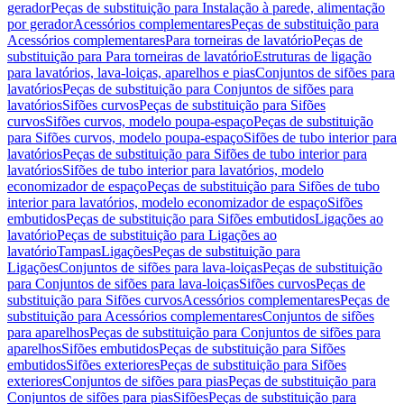
gerador
Peças de substituição para Instalação à parede, alimentação
por gerador
Acessórios complementares
Peças de substituição para
Acessórios complementares
Para torneiras de lavatório
Peças de
substituição para Para torneiras de lavatório
Estruturas de ligação
para lavatórios, lava-loiças, aparelhos e pias
Conjuntos de sifões para
lavatórios
Peças de substituição para Conjuntos de sifões para
lavatórios
Sifões curvos
Peças de substituição para Sifões
curvos
Sifões curvos, modelo poupa-espaço
Peças de substituição
para Sifões curvos, modelo poupa-espaço
Sifões de tubo interior para
lavatórios
Peças de substituição para Sifões de tubo interior para
lavatórios
Sifões de tubo interior para lavatórios, modelo
economizador de espaço
Peças de substituição para Sifões de tubo
interior para lavatórios, modelo economizador de espaço
Sifões
embutidos
Peças de substituição para Sifões embutidos
Ligações ao
lavatório
Peças de substituição para Ligações ao
lavatório
Tampas
Ligações
Peças de substituição para
Ligações
Conjuntos de sifões para lava-loiças
Peças de substituição
para Conjuntos de sifões para lava-loiças
Sifões curvos
Peças de
substituição para Sifões curvos
Acessórios complementares
Peças de
substituição para Acessórios complementares
Conjuntos de sifões
para aparelhos
Peças de substituição para Conjuntos de sifões para
aparelhos
Sifões embutidos
Peças de substituição para Sifões
embutidos
Sifões exteriores
Peças de substituição para Sifões
exteriores
Conjuntos de sifões para pias
Peças de substituição para
Conjuntos de sifões para pias
Sifões
Peças de substituição para