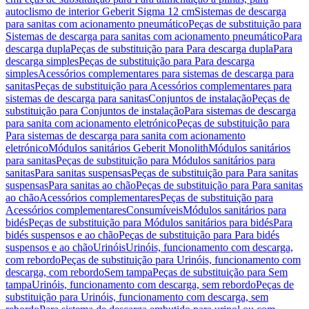
autoclismo de interior Geberit Sigma 12 cm
Sistemas de descarga
para sanitas com acionamento pneumático
Peças de substituição para
Sistemas de descarga para sanitas com acionamento pneumático
Para
descarga dupla
Peças de substituição para Para descarga dupla
Para
descarga simples
Peças de substituição para Para descarga
simples
Acessórios complementares para sistemas de descarga para
sanitas
Peças de substituição para Acessórios complementares para
sistemas de descarga para sanitas
Conjuntos de instalação
Peças de
substituição para Conjuntos de instalação
Para sistemas de descarga
para sanita com acionamento eletrónico
Peças de substituição para
Para sistemas de descarga para sanita com acionamento
eletrónico
Módulos sanitários Geberit Monolith
Módulos sanitários
para sanitas
Peças de substituição para Módulos sanitários para
sanitas
Para sanitas suspensas
Peças de substituição para Para sanitas
suspensas
Para sanitas ao chão
Peças de substituição para Para sanitas
ao chão
Acessórios complementares
Peças de substituição para
Acessórios complementares
Consumíveis
Módulos sanitários para
bidés
Peças de substituição para Módulos sanitários para bidés
Para
bidés suspensos e ao chão
Peças de substituição para Para bidés
suspensos e ao chão
Urinóis
Urinóis, funcionamento com descarga,
com rebordo
Peças de substituição para Urinóis, funcionamento com
descarga, com rebordo
Sem tampa
Peças de substituição para Sem
tampa
Urinóis, funcionamento com descarga, sem rebordo
Peças de
substituição para Urinóis, funcionamento com descarga, sem