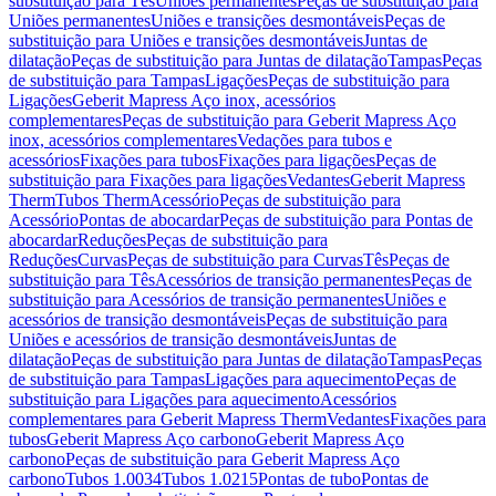
substituição para Tês
Uniões permanentes
Peças de substituição para
Uniões permanentes
Uniões e transições desmontáveis
Peças de
substituição para Uniões e transições desmontáveis
Juntas de
dilatação
Peças de substituição para Juntas de dilatação
Tampas
Peças
de substituição para Tampas
Ligações
Peças de substituição para
Ligações
Geberit Mapress Aço inox, acessórios
complementares
Peças de substituição para Geberit Mapress Aço
inox, acessórios complementares
Vedações para tubos e
acessórios
Fixações para tubos
Fixações para ligações
Peças de
substituição para Fixações para ligações
Vedantes
Geberit Mapress
Therm
Tubos Therm
Acessório
Peças de substituição para
Acessório
Pontas de abocardar
Peças de substituição para Pontas de
abocardar
Reduções
Peças de substituição para
Reduções
Curvas
Peças de substituição para Curvas
Tês
Peças de
substituição para Tês
Acessórios de transição permanentes
Peças de
substituição para Acessórios de transição permanentes
Uniões e
acessórios de transição desmontáveis
Peças de substituição para
Uniões e acessórios de transição desmontáveis
Juntas de
dilatação
Peças de substituição para Juntas de dilatação
Tampas
Peças
de substituição para Tampas
Ligações para aquecimento
Peças de
substituição para Ligações para aquecimento
Acessórios
complementares para Geberit Mapress Therm
Vedantes
Fixações para
tubos
Geberit Mapress Aço carbono
Geberit Mapress Aço
carbono
Peças de substituição para Geberit Mapress Aço
carbono
Tubos 1.0034
Tubos 1.0215
Pontas de tubo
Pontas de