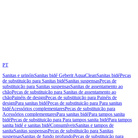
PT
Sanitas e urinóis
Sanitas bidé Geberit AquaClean
Sanitas bidé
Peças
de substituição para Sanitas bidé
Sanitas suspensas
Peças de
substituição para Sanitas suspensas
Sanitas de assentamento ao
chão
Peças de substituição para Sanitas de assentamento ao
chão
Painéis de design
Peças de substituição para Painéis de
design
Para sanitas bidé
Peças de substituição para Para sanitas
bidé
Acessórios complementares
Peças de substituição para
Acessórios complementares
Para sanitas bidé
Para tampos sanita
bidé
Peças de substituição para Para tampos sanita bidé
Para tampos
sanita bidé e sanitas bidé
Consumíveis
Sanitas e tampos de
sanita
Sanitas suspensas
Peças de substituição para Sanitas
suspensas
Sanitas de fundo profundo
Peças de substituição para