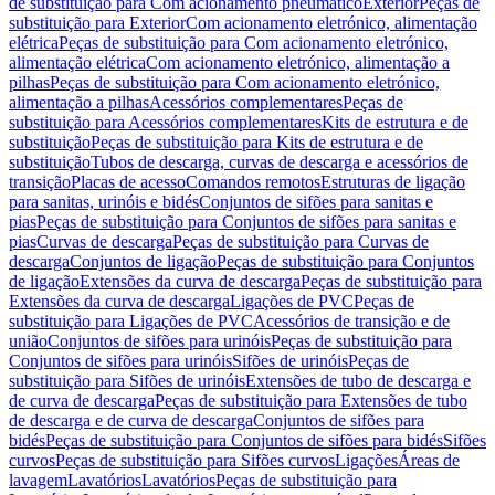
de substituição para Com acionamento pneumático
Exterior
Peças de
substituição para Exterior
Com acionamento eletrónico, alimentação
elétrica
Peças de substituição para Com acionamento eletrónico,
alimentação elétrica
Com acionamento eletrónico, alimentação a
pilhas
Peças de substituição para Com acionamento eletrónico,
alimentação a pilhas
Acessórios complementares
Peças de
substituição para Acessórios complementares
Kits de estrutura e de
substituição
Peças de substituição para Kits de estrutura e de
substituição
Tubos de descarga, curvas de descarga e acessórios de
transição
Placas de acesso
Comandos remotos
Estruturas de ligação
para sanitas, urinóis e bidés
Conjuntos de sifões para sanitas e
pias
Peças de substituição para Conjuntos de sifões para sanitas e
pias
Curvas de descarga
Peças de substituição para Curvas de
descarga
Conjuntos de ligação
Peças de substituição para Conjuntos
de ligação
Extensões da curva de descarga
Peças de substituição para
Extensões da curva de descarga
Ligações de PVC
Peças de
substituição para Ligações de PVC
Acessórios de transição e de
união
Conjuntos de sifões para urinóis
Peças de substituição para
Conjuntos de sifões para urinóis
Sifões de urinóis
Peças de
substituição para Sifões de urinóis
Extensões de tubo de descarga e
de curva de descarga
Peças de substituição para Extensões de tubo
de descarga e de curva de descarga
Conjuntos de sifões para
bidés
Peças de substituição para Conjuntos de sifões para bidés
Sifões
curvos
Peças de substituição para Sifões curvos
Ligações
Áreas de
lavagem
Lavatórios
Lavatórios
Peças de substituição para