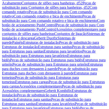
Acabamento
Conjuntos de sifões para banheiras, d52
Peças de
substituição para Conjuntos de sifões para banheiras, d52
Com
comando rotativo
Peças de substituição para Com comando
rotativo
Com comando rotativo e bica de enchimento
Peças de
substituição para Com comando rotativo e bica de enchimento
Com
botão de acionamento PushControl
Peças de substituição para Com
botão de acionamento PushControl
Acessórios complementares para
conjuntos de sifões para banheiras
Conjuntos de ligação
Sistemas de
instalação e descarga
Geberit Duofix
Sistemas de
parede
Painéis
Estruturas de instalação
Peças de substituição para
Estruturas de instalação
Estruturas para sanitas
Peças de substituição
para Estruturas para sanitas
Estruturas para lavatórios
Peças de
substituição para Estruturas para lavatórios
Estruturas para
bidés
Peças de substituição para Estruturas para bidés
Estruturas para
urinóis
Peças de substituição para Estruturas para urinóis
Estruturas
para duches com drenagem à parede
Peças de substituição para
Estruturas para duches com drenagem à parede
Estruturas para
torneiras
Peças de substituição para Estruturas para
torneiras
Estruturas para cargas
Peças de substituição para Estruturas
para cargas
Acessórios complementares
Peças de substituição para
Acessórios complementares
Geberit Kombifix
Estruturas de
instalação
Peças de substituição para Estruturas de
instalação
Estruturas para sanitas
Peças de substituição para
Estruturas para sanitas
Estruturas para lavatórios
Peças de substituição
para Estruturas para lavatórios
Estruturas para bidés
Peças de