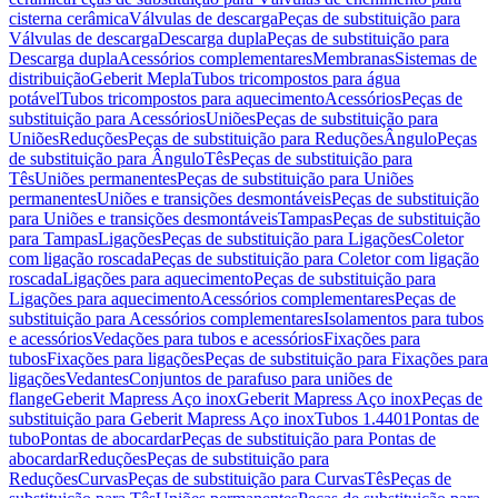
cisterna cerâmica
Válvulas de descarga
Peças de substituição para
Válvulas de descarga
Descarga dupla
Peças de substituição para
Descarga dupla
Acessórios complementares
Membranas
Sistemas de
distribuição
Geberit Mepla
Tubos tricompostos para água
potável
Tubos tricompostos para aquecimento
Acessórios
Peças de
substituição para Acessórios
Uniões
Peças de substituição para
Uniões
Reduções
Peças de substituição para Reduções
Ângulo
Peças
de substituição para Ângulo
Tês
Peças de substituição para
Tês
Uniões permanentes
Peças de substituição para Uniões
permanentes
Uniões e transições desmontáveis
Peças de substituição
para Uniões e transições desmontáveis
Tampas
Peças de substituição
para Tampas
Ligações
Peças de substituição para Ligações
Coletor
com ligação roscada
Peças de substituição para Coletor com ligação
roscada
Ligações para aquecimento
Peças de substituição para
Ligações para aquecimento
Acessórios complementares
Peças de
substituição para Acessórios complementares
Isolamentos para tubos
e acessórios
Vedações para tubos e acessórios
Fixações para
tubos
Fixações para ligações
Peças de substituição para Fixações para
ligações
Vedantes
Conjuntos de parafuso para uniões de
flange
Geberit Mapress Aço inox
Geberit Mapress Aço inox
Peças de
substituição para Geberit Mapress Aço inox
Tubos 1.4401
Pontas de
tubo
Pontas de abocardar
Peças de substituição para Pontas de
abocardar
Reduções
Peças de substituição para
Reduções
Curvas
Peças de substituição para Curvas
Tês
Peças de