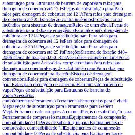
substituição para Estruturas de barreira de vapor
Para ralos para
drenagem de cobertura até 12 l/s
Peças de substituição para Para
ralos para drenagem de cobertura até 12 l/s
Para ralos para drenagem
de cobertura até 25 l/s
Proteção contra incêndios
Proteção contra
incêndios para sistemas de drenagem
Ralos de emergência
Peças de
substituição para Ralos de emergência
Para ralos para drenagem de
cobertura até 12 l/s
Peças de substituição para Para ralos para
drenagem de cobertura até 12 l/s
Para ralos para drenagem de
cobertura até 25 l/s
Peças de substituição para Para ralos para
drenagem de cobertura até 25 l/s
Fixações
Sistema de fixação d40–
200
Sistema de fixação d250–315
Acessórios complementares
Peças
de substituição para Acessórios complementares
Para ralos para
drenagem de cobertura
Peças de substituição para Para ralos para
drenagem de cobertura
Para fixações
Sistema de drenagem
convencional
Ralos para drenagem de cobertura
Peças de substituição
para Ralos para drenagem de cobertura
Estruturas de barreira de
vapor
Peças de substituição para Estruturas de barreira de
vapor
Acessórios
complementares
Ferramentas
Ferramentas
Ferramentas para Geberit
Mepla
Peças de substituição para Ferramentas para Geberit
Mepla
Ferramentas de compressão manual
Peças de substituição para
Ferramentas de compressão manual
Equipamentos de compressão,
compatibilidade [1]
Peças de substituição para Equipamentos de
compressão, compatibilidade [1]
Equipamentos de compressão,
compatibilidade [2]
Peças de substituição para Equipamentos de