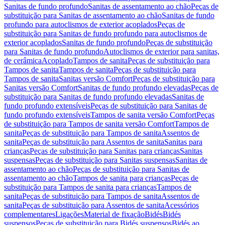
Sanitas de fundo profundo
Sanitas de assentamento ao chão
Peças de
substituição para Sanitas de assentamento ao chão
Sanitas de fundo
profundo para autoclismos de exterior acoplados
Peças de
substituição para Sanitas de fundo profundo para autoclismos de
exterior acoplados
Sanitas de fundo profundo
Peças de substituição
para Sanitas de fundo profundo
Autoclismos de exterior para sanitas,
de cerâmica
Acoplado
Tampos de sanita
Peças de substituição para
Tampos de sanita
Tampos de sanita
Peças de substituição para
Tampos de sanita
Sanitas versão Comfort
Peças de substituição para
Sanitas versão Comfort
Sanitas de fundo profundo elevadas
Peças de
substituição para Sanitas de fundo profundo elevadas
Sanitas de
fundo profundo extensíveis
Peças de substituição para Sanitas de
fundo profundo extensíveis
Tampos de sanita versão Comfort
Peças
de substituição para Tampos de sanita versão Comfort
Tampos de
sanita
Peças de substituição para Tampos de sanita
Assentos de
sanita
Peças de substituição para Assentos de sanita
Sanitas para
crianças
Peças de substituição para Sanitas para crianças
Sanitas
suspensas
Peças de substituição para Sanitas suspensas
Sanitas de
assentamento ao chão
Peças de substituição para Sanitas de
assentamento ao chão
Tampos de sanita para crianças
Peças de
substituição para Tampos de sanita para crianças
Tampos de
sanita
Peças de substituição para Tampos de sanita
Assentos de
sanita
Peças de substituição para Assentos de sanita
Acessórios
complementares
Ligações
Material de fixação
Bidés
Bidés
suspensos
Peças de substituição para Bidés suspensos
Bidés ao