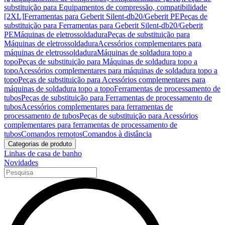
substituição para Equipamentos de compressão, compatibilidade
[2XL]
Ferramentas para Geberit Silent-db20/Geberit PE
Peças de
substituição para Ferramentas para Geberit Silent-db20/Geberit
PE
Máquinas de eletrossoldadura
Peças de substituição para
Máquinas de eletrossoldadura
Acessórios complementares para
máquinas de eletrossoldadura
Máquinas de soldadura topo a
topo
Peças de substituição para Máquinas de soldadura topo a
topo
Acessórios complementares para máquinas de soldadura topo a
topo
Peças de substituição para Acessórios complementares para
máquinas de soldadura topo a topo
Ferramentas de processamento de
tubos
Peças de substituição para Ferramentas de processamento de
tubos
Acessórios complementares para ferramentas de
processamento de tubos
Peças de substituição para Acessórios
complementares para ferramentas de processamento de
tubos
Comandos remotos
Comandos à distância
Categorias de produto
Linhas de casa de banho
Novidades