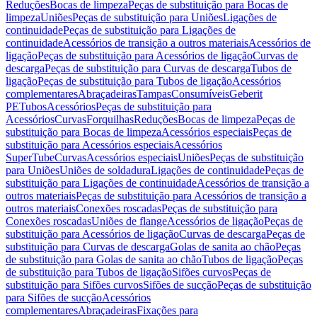
Reduções
Bocas de limpeza
Peças de substituição para Bocas de
limpeza
Uniões
Peças de substituição para Uniões
Ligações de
continuidade
Peças de substituição para Ligações de
continuidade
Acessórios de transição a outros materiais
Acessórios de
ligação
Peças de substituição para Acessórios de ligação
Curvas de
descarga
Peças de substituição para Curvas de descarga
Tubos de
ligação
Peças de substituição para Tubos de ligação
Acessórios
complementares
Abraçadeiras
Tampas
Consumíveis
Geberit
PE
Tubos
Acessórios
Peças de substituição para
Acessórios
Curvas
Forquilhas
Reduções
Bocas de limpeza
Peças de
substituição para Bocas de limpeza
Acessórios especiais
Peças de
substituição para Acessórios especiais
Acessórios
SuperTube
Curvas
Acessórios especiais
Uniões
Peças de substituição
para Uniões
Uniões de soldadura
Ligações de continuidade
Peças de
substituição para Ligações de continuidade
Acessórios de transição a
outros materiais
Peças de substituição para Acessórios de transição a
outros materiais
Conexões roscadas
Peças de substituição para
Conexões roscadas
Uniões de flange
Acessórios de ligação
Peças de
substituição para Acessórios de ligação
Curvas de descarga
Peças de
substituição para Curvas de descarga
Golas de sanita ao chão
Peças
de substituição para Golas de sanita ao chão
Tubos de ligação
Peças
de substituição para Tubos de ligação
Sifões curvos
Peças de
substituição para Sifões curvos
Sifões de sucção
Peças de substituição
para Sifões de sucção
Acessórios
complementares
Abraçadeiras
Fixações para