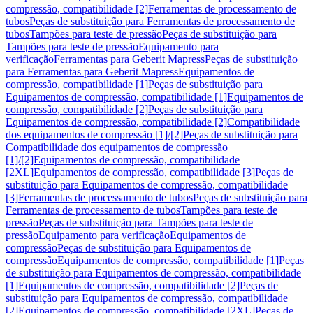
compressão, compatibilidade [2]
Ferramentas de processamento de
tubos
Peças de substituição para Ferramentas de processamento de
tubos
Tampões para teste de pressão
Peças de substituição para
Tampões para teste de pressão
Equipamento para
verificação
Ferramentas para Geberit Mapress
Peças de substituição
para Ferramentas para Geberit Mapress
Equipamentos de
compressão, compatibilidade [1]
Peças de substituição para
Equipamentos de compressão, compatibilidade [1]
Equipamentos de
compressão, compatibilidade [2]
Peças de substituição para
Equipamentos de compressão, compatibilidade [2]
Compatibilidade
dos equipamentos de compressão [1]/[2]
Peças de substituição para
Compatibilidade dos equipamentos de compressão
[1]/[2]
Equipamentos de compressão, compatibilidade
[2XL]
Equipamentos de compressão, compatibilidade [3]
Peças de
substituição para Equipamentos de compressão, compatibilidade
[3]
Ferramentas de processamento de tubos
Peças de substituição para
Ferramentas de processamento de tubos
Tampões para teste de
pressão
Peças de substituição para Tampões para teste de
pressão
Equipamento para verificação
Equipamentos de
compressão
Peças de substituição para Equipamentos de
compressão
Equipamentos de compressão, compatibilidade [1]
Peças
de substituição para Equipamentos de compressão, compatibilidade
[1]
Equipamentos de compressão, compatibilidade [2]
Peças de
substituição para Equipamentos de compressão, compatibilidade
[2]
Equipamentos de compressão, compatibilidade [2XL]
Peças de