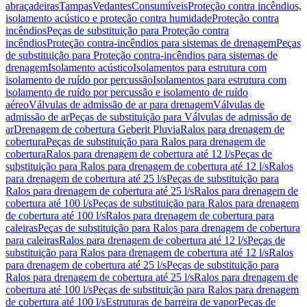
abraçadeiras
Tampas
Vedantes
Consumíveis
Proteção contra incêndios,
isolamento acústico e proteção contra humidade
Proteção contra
incêndios
Peças de substituição para Proteção contra
incêndios
Proteção contra-incêndios para sistemas de drenagem
Peças
de substituição para Proteção contra-incêndios para sistemas de
drenagem
Isolamento acústico
Isolamentos para estrutura com
isolamento de ruído por percussão
Isolamentos para estrutura com
isolamento de ruído por percussão e isolamento de ruído
aéreo
Válvulas de admissão de ar para drenagem
Válvulas de
admissão de ar
Peças de substituição para Válvulas de admissão de
ar
Drenagem de cobertura Geberit Pluvia
Ralos para drenagem de
cobertura
Peças de substituição para Ralos para drenagem de
cobertura
Ralos para drenagem de cobertura até 12 l/s
Peças de
substituição para Ralos para drenagem de cobertura até 12 l/s
Ralos
para drenagem de cobertura até 25 l/s
Peças de substituição para
Ralos para drenagem de cobertura até 25 l/s
Ralos para drenagem de
cobertura até 100 l/s
Peças de substituição para Ralos para drenagem
de cobertura até 100 l/s
Ralos para drenagem de cobertura para
caleiras
Peças de substituição para Ralos para drenagem de cobertura
para caleiras
Ralos para drenagem de cobertura até 12 l/s
Peças de
substituição para Ralos para drenagem de cobertura até 12 l/s
Ralos
para drenagem de cobertura até 25 l/s
Peças de substituição para
Ralos para drenagem de cobertura até 25 l/s
Ralos para drenagem de
cobertura até 100 l/s
Peças de substituição para Ralos para drenagem
de cobertura até 100 l/s
Estruturas de barreira de vapor
Peças de