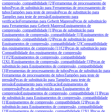
compressão, compatibilidade [2]
Ferramentas de processamento de
tubos
Peças de substituição para Ferramentas de processamento de
tubos
Tampões para teste de pressão
Peças de substituição para
Tampões para teste de pressão
Equipamento para
verificação
Ferramentas para Geberit Mapress
Peças de substituição
para Ferramentas para Geberit Mapress
Equipamentos de
compressão, compatibilidade [1]
Peças de substituição para
Equipamentos de compressão, compatibilidade [1]
Equipamentos de
compressão, compatibilidade [2]
Peças de substituição para
Equipamentos de compressão, compatibilidade [2]
Compatibilidade
dos equipamentos de compressão [1]/[2]
Peças de substituição para
Compatibilidade dos equipamentos de compressão
[1]/[2]
Equipamentos de compressão, compatibilidade
[2XL]
Equipamentos de compressão, compatibilidade [3]
Peças de
substituição para Equipamentos de compressão, compatibilidade
[3]
Ferramentas de processamento de tubos
Peças de substituição para
Ferramentas de processamento de tubos
Tampões para teste de
pressão
Peças de substituição para Tampões para teste de
pressão
Equipamento para verificação
Equipamentos de
compressão
Peças de substituição para Equipamentos de
compressão
Equipamentos de compressão, compatibilidade [1]
Peças
de substituição para Equipamentos de compressão, compatibilidade
[1]
Equipamentos de compressão, compatibilidade [2]
Peças de
substituição para Equipamentos de compressão, compatibilidade
[2]
Equipamentos de compressão, compatibilidade [2XL]
Peças de