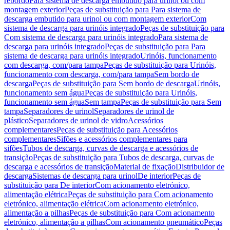
rebordo
Para sistema de descarga embutido para urinol ou com
montagem exterior
Peças de substituição para Para sistema de
descarga embutido para urinol ou com montagem exterior
Com
sistema de descarga para urinóis integrado
Peças de substituição para
Com sistema de descarga para urinóis integrado
Para sistema de
descarga para urinóis integrado
Peças de substituição para Para
sistema de descarga para urinóis integrado
Urinóis, funcionamento
com descarga, com/para tampa
Peças de substituição para Urinóis,
funcionamento com descarga, com/para tampa
Sem bordo de
descarga
Peças de substituição para Sem bordo de descarga
Urinóis,
funcionamento sem água
Peças de substituição para Urinóis,
funcionamento sem água
Sem tampa
Peças de substituição para Sem
tampa
Separadores de urinol
Separadores de urinol de
plástico
Separadores de urinol de vidro
Acessórios
complementares
Peças de substituição para Acessórios
complementares
Sifões e acessórios complementares para
sifões
Tubos de descarga, curvas de descarga e acessórios de
transição
Peças de substituição para Tubos de descarga, curvas de
descarga e acessórios de transição
Material de fixação
Distribuidor de
descarga
Sistemas de descarga para urinol
De interior
Peças de
substituição para De interior
Com acionamento eletrónico,
alimentação elétrica
Peças de substituição para Com acionamento
eletrónico, alimentação elétrica
Com acionamento eletrónico,
alimentação a pilhas
Peças de substituição para Com acionamento
eletrónico, alimentação a pilhas
Com acionamento pneumático
Peças