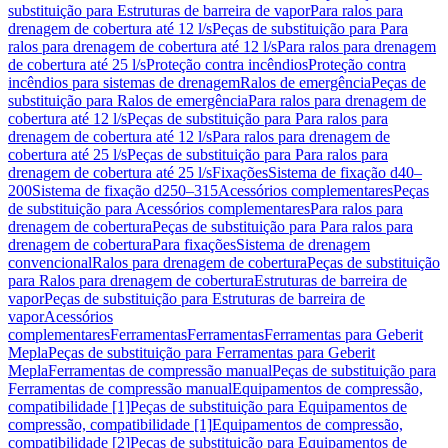
substituição para Estruturas de barreira de vapor
Para ralos para
drenagem de cobertura até 12 l/s
Peças de substituição para Para
ralos para drenagem de cobertura até 12 l/s
Para ralos para drenagem
de cobertura até 25 l/s
Proteção contra incêndios
Proteção contra
incêndios para sistemas de drenagem
Ralos de emergência
Peças de
substituição para Ralos de emergência
Para ralos para drenagem de
cobertura até 12 l/s
Peças de substituição para Para ralos para
drenagem de cobertura até 12 l/s
Para ralos para drenagem de
cobertura até 25 l/s
Peças de substituição para Para ralos para
drenagem de cobertura até 25 l/s
Fixações
Sistema de fixação d40–
200
Sistema de fixação d250–315
Acessórios complementares
Peças
de substituição para Acessórios complementares
Para ralos para
drenagem de cobertura
Peças de substituição para Para ralos para
drenagem de cobertura
Para fixações
Sistema de drenagem
convencional
Ralos para drenagem de cobertura
Peças de substituição
para Ralos para drenagem de cobertura
Estruturas de barreira de
vapor
Peças de substituição para Estruturas de barreira de
vapor
Acessórios
complementares
Ferramentas
Ferramentas
Ferramentas para Geberit
Mepla
Peças de substituição para Ferramentas para Geberit
Mepla
Ferramentas de compressão manual
Peças de substituição para
Ferramentas de compressão manual
Equipamentos de compressão,
compatibilidade [1]
Peças de substituição para Equipamentos de
compressão, compatibilidade [1]
Equipamentos de compressão,
compatibilidade [2]
Peças de substituição para Equipamentos de