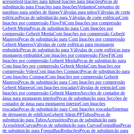
acessórios
Fixações para tubos
Fixações para ligações
Peças de
substituição para Fixações para ligações
Vedantes
Conjuntos de
parafuso para uniões de flange
Válvulas para tubos
Válvulas de corte
esféricas
Peças de substituição para Válvulas de corte esféricas
Com
ligações por compressão FlowFit
Com ligações por compressão
Geberit Mepla
Peças de substituição para Com ligações por
compressão Geberit Mepla
Com ligações por compressão Geberit
Mapress
Peças de substituição para Com ligações por compressão
Geberit Mapress
Válvulas de corte esféricas para montagem
embutido
Peças de substituição para Válvulas de corte esféricas para
montagem embutido
Com ligações por compressão FlowFit
Com
ligações por compressão Geberit Mepla
Peças de substituição para
Com ligações por compressão Geberit Mepla
Com ligações por
compressão Volex
Com ligações Compact
Peças de substituição para
Com ligações Compact
Com ligações por compressão Geberit
Mapress
Peças de substituição para Com ligações por compressão
Geberit Mapress
Com ligações roscadas
Válvulas de retenção
Com
ligações por compressão Geberit Mapress
Secções de contador de
água para montagem interior
Peças de substituição para Secções de
contador de água para montagem interior
Com ligações
roscadas
Peças de substituição para Com ligações roscadas
Sistemas
de drenagem de edifícios
Geberit Silent-PP
Tubos
Peças de
substituição para Tubos
Acessórios
Peças de substituição para
Acessórios
Curvas
Peças de substituição para Curvas
Forquilhas
Peças
de substituição para Forquilhas
Reduções
Peças de substituição para