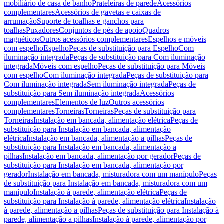
mobiliário de casa de banho
Prateleiras de parede
Acessórios
complementares
Acessórios de gavetas e caixas de
arrumação
Suporte de toalhas e ganchos para
toalhas
Puxadores
Conjuntos de pés de apoio
Quadros
magnéticos
Outros acessórios complementares
Espelhos e móveis
com espelho
Espelho
Peças de substituição para Espelho
Com
iluminação integrada
Peças de substituição para Com iluminação
integrada
Móveis com espelho
Peças de substituição para Móveis
com espelho
Com iluminação integrada
Peças de substituição para
Com iluminação integrada
Sem iluminação integrada
Peças de
substituição para Sem iluminação integrada
Acessórios
complementares
Elementos de luz
Outros acessórios
complementares
Torneiras
Torneiras
Peças de substituição para
Torneiras
Instalação em bancada, alimentação elétrica
Peças de
substituição para Instalação em bancada, alimentação
elétrica
Instalação em bancada, alimentação a pilhas
Peças de
substituição para Instalação em bancada, alimentação a
pilhas
Instalação em bancada, alimentação por gerador
Peças de
substituição para Instalação em bancada, alimentação por
gerador
Instalação em bancada, misturadora com um manípulo
Peças
de substituição para Instalação em bancada, misturadora com um
manípulo
Instalação à parede, alimentação elétrica
Peças de
substituição para Instalação à parede, alimentação elétrica
Instalação
à parede, alimentação a pilhas
Peças de substituição para Instalação à
parede, alimentação a pilhas
Instalação à parede, alimentação por