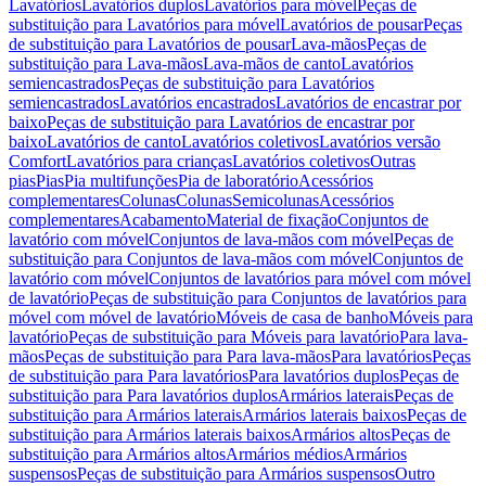
Lavatórios
Lavatórios duplos
Lavatórios para móvel
Peças de
substituição para Lavatórios para móvel
Lavatórios de pousar
Peças
de substituição para Lavatórios de pousar
Lava-mãos
Peças de
substituição para Lava-mãos
Lava-mãos de canto
Lavatórios
semiencastrados
Peças de substituição para Lavatórios
semiencastrados
Lavatórios encastrados
Lavatórios de encastrar por
baixo
Peças de substituição para Lavatórios de encastrar por
baixo
Lavatórios de canto
Lavatórios coletivos
Lavatórios versão
Comfort
Lavatórios para crianças
Lavatórios coletivos
Outras
pias
Pias
Pia multifunções
Pia de laboratório
Acessórios
complementares
Colunas
Colunas
Semicolunas
Acessórios
complementares
Acabamento
Material de fixação
Conjuntos de
lavatório com móvel
Conjuntos de lava-mãos com móvel
Peças de
substituição para Conjuntos de lava-mãos com móvel
Conjuntos de
lavatório com móvel
Conjuntos de lavatórios para móvel com móvel
de lavatório
Peças de substituição para Conjuntos de lavatórios para
móvel com móvel de lavatório
Móveis de casa de banho
Móveis para
lavatório
Peças de substituição para Móveis para lavatório
Para lava-
mãos
Peças de substituição para Para lava-mãos
Para lavatórios
Peças
de substituição para Para lavatórios
Para lavatórios duplos
Peças de
substituição para Para lavatórios duplos
Armários laterais
Peças de
substituição para Armários laterais
Armários laterais baixos
Peças de
substituição para Armários laterais baixos
Armários altos
Peças de
substituição para Armários altos
Armários médios
Armários
suspensos
Peças de substituição para Armários suspensos
Outro