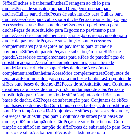
Sifões
Duches e banheiras
Duches
Drenagem ao chão para
duches
Peças de substituição para Drenagem ao chão para
duches
Calhas para duche
Peças de substituição para Calhas para
duche
Acessórios para calhas para duche
Peças de substituição para
Acessórios para calhas para duche
Esgotos no pavimento para
duche
Peças de substituição para Esgotos no pavimento para
duche
Acessórios complementares para esgotos no pavimento para
duche de pavimento
Peças de substituição para Acessórios
complementares para esgotos no pavimento para duche de
pavimento
Sifões de parede
Peças de substituição para Sifões de
parede
Acessórios complementares para sifões de parede
Peças de
substituição para Acessórios complementares para sifões de
parede
Bases de duche e superfícies de duche
Acessórios
complementares
Banheiras
Acessórios complementares
Conjuntos de
reparação
Estruturas de ligação para duches e banheiras
Conjuntos de
sifões para bases de duche, d52
Peças de substituição para Conjuntos
de sifões para bases de duche, d52
Com tampão de sifão
Peças de
substituição para Com tampão de sifão
Conjuntos de sifões para
bases de duche, d62
Peças de substituição para Conjuntos de sifões
para bases de duche, d62
Com tampão de sifão
Peças de substituição
para Com tampão de sifão
Conjuntos de sifões para bases de duche,
d90
Peças de substituição para Conjuntos de sifões para bases de
duche, d90
Com tampão de sifão
Peças de substituição para Com
tampão de sifão
Sem tampão de sifão
Peças de substituição para Sem
tampão de sifão
Acabamento
Peças de substituição para