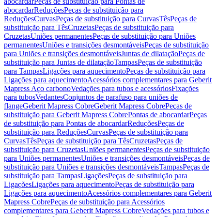
abocardar
Peças de substituição para Pontas de
abocardar
Reduções
Peças de substituição para
Reduções
Curvas
Peças de substituição para Curvas
Tês
Peças de
substituição para Tês
Cruzetas
Peças de substituição para
Cruzetas
Uniões permanentes
Peças de substituição para Uniões
permanentes
Uniões e transições desmontáveis
Peças de substituição
para Uniões e transições desmontáveis
Juntas de dilatação
Peças de
substituição para Juntas de dilatação
Tampas
Peças de substituição
para Tampas
Ligações para aquecimento
Peças de substituição para
Ligações para aquecimento
Acessórios complementares para Geberit
Mapress Aço carbono
Vedações para tubos e acessórios
Fixações
para tubos
Vedantes
Conjuntos de parafuso para uniões de
flange
Geberit Mapress Cobre
Geberit Mapress Cobre
Peças de
substituição para Geberit Mapress Cobre
Pontas de abocardar
Peças
de substituição para Pontas de abocardar
Reduções
Peças de
substituição para Reduções
Curvas
Peças de substituição para
Curvas
Tês
Peças de substituição para Tês
Cruzetas
Peças de
substituição para Cruzetas
Uniões permanentes
Peças de substituição
para Uniões permanentes
Uniões e transições desmontáveis
Peças de
substituição para Uniões e transições desmontáveis
Tampas
Peças de
substituição para Tampas
Ligações
Peças de substituição para
Ligações
Ligações para aquecimento
Peças de substituição para
Ligações para aquecimento
Acessórios complementares para Geberit
Mapress Cobre
Peças de substituição para Acessórios
complementares para Geberit Mapress Cobre
Vedações para tubos e