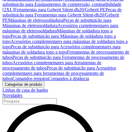
substituição para Equipamentos de compressão, compatibilidade
[2XL]
Ferramentas para Geberit Silent-db20/Geberit PE
Peças de
substituição para Ferramentas para Geberit Silent-db20/Geberit
PE
Máquinas de eletrossoldadura
Peças de substituição para
Máquinas de eletrossoldadura
Acessórios complementares para
máquinas de eletrossoldadura
Máquinas de soldadura topo a
topo
Peças de substituição para Máquinas de soldadura topo a
topo
Acessórios complementares para máquinas de soldadura topo a
topo
Peças de substituição para Acessórios complementares para
máquinas de soldadura topo a topo
Ferramentas de processamento de
tubos
Peças de substituição para Ferramentas de processamento de
tubos
Acessórios complementares para ferramentas de
processamento de tubos
Peças de substituição para Acessórios
complementares para ferramentas de processamento de
tubos
Comandos remotos
Comandos à distância
Categorias de produto
Linhas de casa de banho
Novidades