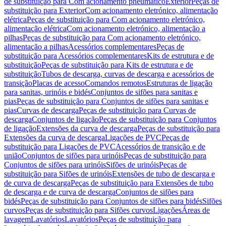
de substituição para Com acionamento pneumático
Exterior
Peças de
substituição para Exterior
Com acionamento eletrónico, alimentação
elétrica
Peças de substituição para Com acionamento eletrónico,
alimentação elétrica
Com acionamento eletrónico, alimentação a
pilhas
Peças de substituição para Com acionamento eletrónico,
alimentação a pilhas
Acessórios complementares
Peças de
substituição para Acessórios complementares
Kits de estrutura e de
substituição
Peças de substituição para Kits de estrutura e de
substituição
Tubos de descarga, curvas de descarga e acessórios de
transição
Placas de acesso
Comandos remotos
Estruturas de ligação
para sanitas, urinóis e bidés
Conjuntos de sifões para sanitas e
pias
Peças de substituição para Conjuntos de sifões para sanitas e
pias
Curvas de descarga
Peças de substituição para Curvas de
descarga
Conjuntos de ligação
Peças de substituição para Conjuntos
de ligação
Extensões da curva de descarga
Peças de substituição para
Extensões da curva de descarga
Ligações de PVC
Peças de
substituição para Ligações de PVC
Acessórios de transição e de
união
Conjuntos de sifões para urinóis
Peças de substituição para
Conjuntos de sifões para urinóis
Sifões de urinóis
Peças de
substituição para Sifões de urinóis
Extensões de tubo de descarga e
de curva de descarga
Peças de substituição para Extensões de tubo
de descarga e de curva de descarga
Conjuntos de sifões para
bidés
Peças de substituição para Conjuntos de sifões para bidés
Sifões
curvos
Peças de substituição para Sifões curvos
Ligações
Áreas de
lavagem
Lavatórios
Lavatórios
Peças de substituição para