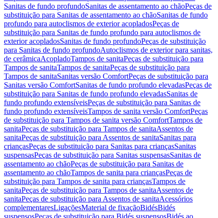
Sanitas de fundo profundo
Sanitas de assentamento ao chão
Peças de
substituição para Sanitas de assentamento ao chão
Sanitas de fundo
profundo para autoclismos de exterior acoplados
Peças de
substituição para Sanitas de fundo profundo para autoclismos de
exterior acoplados
Sanitas de fundo profundo
Peças de substituição
para Sanitas de fundo profundo
Autoclismos de exterior para sanitas,
de cerâmica
Acoplado
Tampos de sanita
Peças de substituição para
Tampos de sanita
Tampos de sanita
Peças de substituição para
Tampos de sanita
Sanitas versão Comfort
Peças de substituição para
Sanitas versão Comfort
Sanitas de fundo profundo elevadas
Peças de
substituição para Sanitas de fundo profundo elevadas
Sanitas de
fundo profundo extensíveis
Peças de substituição para Sanitas de
fundo profundo extensíveis
Tampos de sanita versão Comfort
Peças
de substituição para Tampos de sanita versão Comfort
Tampos de
sanita
Peças de substituição para Tampos de sanita
Assentos de
sanita
Peças de substituição para Assentos de sanita
Sanitas para
crianças
Peças de substituição para Sanitas para crianças
Sanitas
suspensas
Peças de substituição para Sanitas suspensas
Sanitas de
assentamento ao chão
Peças de substituição para Sanitas de
assentamento ao chão
Tampos de sanita para crianças
Peças de
substituição para Tampos de sanita para crianças
Tampos de
sanita
Peças de substituição para Tampos de sanita
Assentos de
sanita
Peças de substituição para Assentos de sanita
Acessórios
complementares
Ligações
Material de fixação
Bidés
Bidés
suspensos
Peças de substituição para Bidés suspensos
Bidés ao