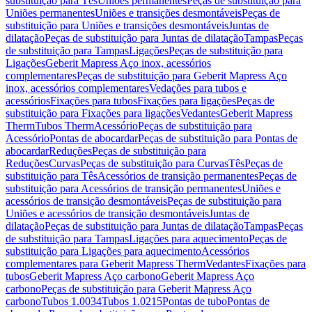
substituição para Tês
Uniões permanentes
Peças de substituição para
Uniões permanentes
Uniões e transições desmontáveis
Peças de
substituição para Uniões e transições desmontáveis
Juntas de
dilatação
Peças de substituição para Juntas de dilatação
Tampas
Peças
de substituição para Tampas
Ligações
Peças de substituição para
Ligações
Geberit Mapress Aço inox, acessórios
complementares
Peças de substituição para Geberit Mapress Aço
inox, acessórios complementares
Vedações para tubos e
acessórios
Fixações para tubos
Fixações para ligações
Peças de
substituição para Fixações para ligações
Vedantes
Geberit Mapress
Therm
Tubos Therm
Acessório
Peças de substituição para
Acessório
Pontas de abocardar
Peças de substituição para Pontas de
abocardar
Reduções
Peças de substituição para
Reduções
Curvas
Peças de substituição para Curvas
Tês
Peças de
substituição para Tês
Acessórios de transição permanentes
Peças de
substituição para Acessórios de transição permanentes
Uniões e
acessórios de transição desmontáveis
Peças de substituição para
Uniões e acessórios de transição desmontáveis
Juntas de
dilatação
Peças de substituição para Juntas de dilatação
Tampas
Peças
de substituição para Tampas
Ligações para aquecimento
Peças de
substituição para Ligações para aquecimento
Acessórios
complementares para Geberit Mapress Therm
Vedantes
Fixações para
tubos
Geberit Mapress Aço carbono
Geberit Mapress Aço
carbono
Peças de substituição para Geberit Mapress Aço
carbono
Tubos 1.0034
Tubos 1.0215
Pontas de tubo
Pontas de