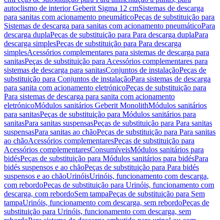
autoclismo de interior Geberit Sigma 12 cm
Sistemas de descarga
para sanitas com acionamento pneumático
Peças de substituição para
Sistemas de descarga para sanitas com acionamento pneumático
Para
descarga dupla
Peças de substituição para Para descarga dupla
Para
descarga simples
Peças de substituição para Para descarga
simples
Acessórios complementares para sistemas de descarga para
sanitas
Peças de substituição para Acessórios complementares para
sistemas de descarga para sanitas
Conjuntos de instalação
Peças de
substituição para Conjuntos de instalação
Para sistemas de descarga
para sanita com acionamento eletrónico
Peças de substituição para
Para sistemas de descarga para sanita com acionamento
eletrónico
Módulos sanitários Geberit Monolith
Módulos sanitários
para sanitas
Peças de substituição para Módulos sanitários para
sanitas
Para sanitas suspensas
Peças de substituição para Para sanitas
suspensas
Para sanitas ao chão
Peças de substituição para Para sanitas
ao chão
Acessórios complementares
Peças de substituição para
Acessórios complementares
Consumíveis
Módulos sanitários para
bidés
Peças de substituição para Módulos sanitários para bidés
Para
bidés suspensos e ao chão
Peças de substituição para Para bidés
suspensos e ao chão
Urinóis
Urinóis, funcionamento com descarga,
com rebordo
Peças de substituição para Urinóis, funcionamento com
descarga, com rebordo
Sem tampa
Peças de substituição para Sem
tampa
Urinóis, funcionamento com descarga, sem rebordo
Peças de
substituição para Urinóis, funcionamento com descarga, sem