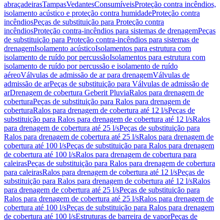
abraçadeiras
Tampas
Vedantes
Consumíveis
Proteção contra incêndios,
isolamento acústico e proteção contra humidade
Proteção contra
incêndios
Peças de substituição para Proteção contra
incêndios
Proteção contra-incêndios para sistemas de drenagem
Peças
de substituição para Proteção contra-incêndios para sistemas de
drenagem
Isolamento acústico
Isolamentos para estrutura com
isolamento de ruído por percussão
Isolamentos para estrutura com
isolamento de ruído por percussão e isolamento de ruído
aéreo
Válvulas de admissão de ar para drenagem
Válvulas de
admissão de ar
Peças de substituição para Válvulas de admissão de
ar
Drenagem de cobertura Geberit Pluvia
Ralos para drenagem de
cobertura
Peças de substituição para Ralos para drenagem de
cobertura
Ralos para drenagem de cobertura até 12 l/s
Peças de
substituição para Ralos para drenagem de cobertura até 12 l/s
Ralos
para drenagem de cobertura até 25 l/s
Peças de substituição para
Ralos para drenagem de cobertura até 25 l/s
Ralos para drenagem de
cobertura até 100 l/s
Peças de substituição para Ralos para drenagem
de cobertura até 100 l/s
Ralos para drenagem de cobertura para
caleiras
Peças de substituição para Ralos para drenagem de cobertura
para caleiras
Ralos para drenagem de cobertura até 12 l/s
Peças de
substituição para Ralos para drenagem de cobertura até 12 l/s
Ralos
para drenagem de cobertura até 25 l/s
Peças de substituição para
Ralos para drenagem de cobertura até 25 l/s
Ralos para drenagem de
cobertura até 100 l/s
Peças de substituição para Ralos para drenagem
de cobertura até 100 l/s
Estruturas de barreira de vapor
Peças de