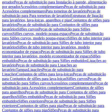
gerador
Peças de substituição para Instalação à parede, alimentação
por gerador
Acessórios complementares
Peças de substituição para
Acessórios complementares
Para torneiras de lavatório
Peças de
substituição para Para torneiras de lavatório
Estruturas de ligação
para lavatórios, lava-loiças, aparelhos e pias
Conjuntos de sifões para
lavatórios
Peças de substituição para Conjuntos de sifões para
lavatórios
Sifões curvos
Peças de substituição para Sifões
curvos
Sifões curvos, modelo poupa-espaço
Peças de substituição
para Sifões curvos, modelo poupa-espaço
Sifões de tubo interior para
lavatórios
Peças de substituição para Sifões de tubo interior para
lavatórios
Sifões de tubo interior para lavatórios, modelo
economizador de espaço
Peças de substituição para Sifões de tubo
interior para lavatórios, modelo economizador de espaço
Sifões
embutidos
Peças de substituição para Sifões embutidos
Ligações ao
lavatório
Peças de substituição para Ligações ao
lavatório
Tampas
Ligações
Peças de substituição para
Ligações
Conjuntos de sifões para lava-loiças
Peças de substituição
para Conjuntos de sifões para lava-loiças
Sifões curvos
Peças de
substituição para Sifões curvos
Acessórios complementares
Peças de
substituição para Acessórios complementares
Conjuntos de sifões
para aparelhos
Peças de substituição para Conjuntos de sifões para
aparelhos
Sifões embutidos
Peças de substituição para Sifões
embutidos
Sifões exteriores
Peças de substituição para Sifões
exteriores
Conjuntos de sifões para pias
Peças de substituição para
Conjuntos de sifões para pias
Sifões
Peças de substituição para