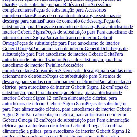
chão
Peças de substituição para Bidés ao chão
Acessórios
complementares
Peças de substituição para Acessórios
complementares
Placas de comando de descarga e sistemas de
descarga para sanitas
Placas de comando de descarga
Peças de
substituição para Placas de comando de descarga
Para autoclismo de
interior Geberit Sigma
Peças de substituição para Para autoclismo de
interior Geberit Sigma
Para autoclismo de interior Geberit
Omega
Peças de substituição para Para autoclismo de interior
Geberit Omega
Para autoclismo de interior Geberit Delta
Peças de
substituição para Para autoclismo de interior Geberit Delta
Para
autoclismo de interior Twinline
Peças de substituição para Para
autoclismo de interior Twinline
Acessórios
complementares
Consumíveis
Sistemas de descarga para sanitas com
acionamento eletrónico
Peças de substituição para Sistemas de
descarga para sanitas com acionamento eletrónico
Para alimentação
elétrica, para autoclismo de interior Geberit Sigma 12 cm
Peças de
substituição para Para alimentação elétrica, para autoclismo de
interior Geberit Sigma 12 cm
Para alimentação elétrica, para
autoclismos de interior Geberit Sigma 8 cm
Peças de substituição
para Para alimentação elétrica, para autoclismos de interior Geberit
Sigma 8 cm
Para alimentação elétrica, para autoclismo de interior
Geberit Omega 12 cm
Peças de substituição para Para alimentação
elétrica, para autoclismo de interior Geberit Omega 12 cm
Para
alimentação a pilhas, para autoclismo de interior Geberit Sigma 12
cm
Peças de substituição para Para alimentação a pilhas, para