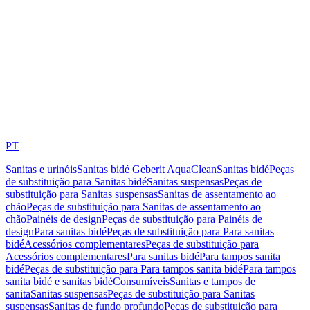
PT
Sanitas e urinóis
Sanitas bidé Geberit AquaClean
Sanitas bidé
Peças
de substituição para Sanitas bidé
Sanitas suspensas
Peças de
substituição para Sanitas suspensas
Sanitas de assentamento ao
chão
Peças de substituição para Sanitas de assentamento ao
chão
Painéis de design
Peças de substituição para Painéis de
design
Para sanitas bidé
Peças de substituição para Para sanitas
bidé
Acessórios complementares
Peças de substituição para
Acessórios complementares
Para sanitas bidé
Para tampos sanita
bidé
Peças de substituição para Para tampos sanita bidé
Para tampos
sanita bidé e sanitas bidé
Consumíveis
Sanitas e tampos de
sanita
Sanitas suspensas
Peças de substituição para Sanitas
suspensas
Sanitas de fundo profundo
Peças de substituição para