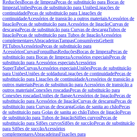
Reduções
Bocas de limpeza
Peças de substituição para Bocas de
limpeza
Uniões
Peças de substituição para Uniões
Ligações de
continuidade
Peças de substituição para Ligações de
continuidade
Acessórios de transição a outros materiais
Acessórios de
ligação
Peças de substituição para Acessórios de ligação
Curvas de
descarga
Peças de substituição para Curvas de descarga
Tubos de
ligação
Peças de substituição para Tubos de ligação
Acessórios
complementares
Abraçadeiras
Tampas
Consumíveis
Geberit
PE
Tubos
Acessórios
Peças de substituição para
Acessórios
Curvas
Forquilhas
Reduções
Bocas de limpeza
Peças de
substituição para Bocas de limpeza
Acessórios especiais
Peças de
substituição para Acessórios especiais
Acessórios
SuperTube
Curvas
Acessórios especiais
Uniões
Peças de substituição
para Uniões
Uniões de soldadura
Ligações de continuidade
Peças de
substituição para Ligações de continuidade
Acessórios de transição a
outros materiais
Peças de substituição para Acessórios de transição a
outros materiais
Conexões roscadas
Peças de substituição para
Conexões roscadas
Uniões de flange
Acessórios de ligação
Peças de
substituição para Acessórios de ligação
Curvas de descarga
Peças de
substituição para Curvas de descarga
Golas de sanita ao chão
Peças
de substituição para Golas de sanita ao chão
Tubos de ligação
Peças
de substituição para Tubos de ligação
Sifões curvos
Peças de
substituição para Sifões curvos
Sifões de sucção
Peças de substituição
para Sifões de sucção
Acessórios
complementares
Abraçadeiras
Fixações para