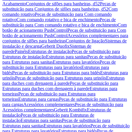
Acabamento
Conjuntos de sifões para banheiras, d52
Peças de
substituição para Conjuntos de sifões para banheiras, d52
Com
comando rotativo
Peças de substituição para Com comando
rotativo
Com comando rotativo e bica de enchimento
Peças de
substituição para Com comando rotativo e bica de enchimento
Com
botão de acionamento PushControl
Peças de substituição para Com
botão de acionamento PushControl
Acessórios complementares para
conjuntos de sifões para banheiras
Conjuntos de ligação
Sistemas de
instalação e descarga
Geberit Duofix
Sistemas de
parede
Painéis
Estruturas de instalação
Peças de substituição para
Estruturas de instalação
Estruturas para sanitas
Peças de substituição
para Estruturas para sanitas
Estruturas para lavatórios
Peças de
substituição para Estruturas para lavatórios
Estruturas para
bidés
Peças de substituição para Estruturas para bidés
Estruturas para
urinóis
Peças de substituição para Estruturas para urinóis
Estruturas
para duches com drenagem à parede
Peças de substituição para
Estruturas para duches com drenagem à parede
Estruturas para
torneiras
Peças de substituição para Estruturas para
torneiras
Estruturas para cargas
Peças de substituição para Estruturas
para cargas
Acessórios complementares
Peças de substituição para
Acessórios complementares
Geberit Kombifix
Estruturas de
instalação
Peças de substituição para Estruturas de
instalação
Estruturas para sanitas
Peças de substituição para
Estruturas para sanitas
Estruturas para lavatórios
Peças de substituição
para Estruturas para lavatórios
Estruturas para bidés
Peças de