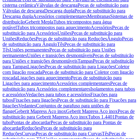
cisterna cerâmica
Válvulas de descarga
Peças de substituição para
Válvulas de descarga
Descarga dupla
Peças de substituição para
Descarga dupla
Acessórios complementares
Membranas
Sistemas de
distribuição
Geberit Mepla
Tubos tricompostos para água
potável
Tubos tricompostos para aquecimento
Acessórios
Peças de
substituição para Acessórios
Uniões
Peças de substituição para
Uniões
Reduções
Peças de substituição para Reduções
Ângulo
Peças
de substituição para Ângulo
Tês
Peças de substituição para
Tês
Uniões permanentes
Peças de substituição para Uniões
permanentes
Uniões e transições desmontáveis
Peças de substituição
para Uniões e transições desmontáveis
Tampas
Peças de substituição
para Tampas
Ligações
Peças de substituição para Ligações
Coletor
com ligação roscada
Peças de substituição para Coletor com ligação
roscada
Ligações para aquecimento
Peças de substituição para
Ligações para aquecimento
Acessórios complementares
Peças de
substituição para Acessórios complementares
Isolamentos para tubos
e acessórios
Vedações para tubos e acessórios
Fixações para
tubos
Fixações para ligações
Peças de substituição para Fixações para
ligações
Vedantes
Conjuntos de parafuso para uniões de
flange
Geberit Mapress Aço inox
Geberit Mapress Aço inox
Peças de
substituição para Geberit Mapress Aço inox
Tubos 1.4401
Pontas de
tubo
Pontas de abocardar
Peças de substituição para Pontas de
abocardar
Reduções
Peças de substituição para
Reduções
Curvas
Peças de substituição para Curvas
Tês
Peças de