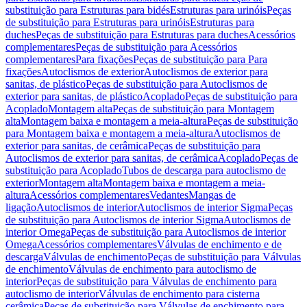
substituição para Estruturas para bidés
Estruturas para urinóis
Peças
de substituição para Estruturas para urinóis
Estruturas para
duches
Peças de substituição para Estruturas para duches
Acessórios
complementares
Peças de substituição para Acessórios
complementares
Para fixações
Peças de substituição para Para
fixações
Autoclismos de exterior
Autoclismos de exterior para
sanitas, de plástico
Peças de substituição para Autoclismos de
exterior para sanitas, de plástico
Acoplado
Peças de substituição para
Acoplado
Montagem alta
Peças de substituição para Montagem
alta
Montagem baixa e montagem a meia-altura
Peças de substituição
para Montagem baixa e montagem a meia-altura
Autoclismos de
exterior para sanitas, de cerâmica
Peças de substituição para
Autoclismos de exterior para sanitas, de cerâmica
Acoplado
Peças de
substituição para Acoplado
Tubos de descarga para autoclismo de
exterior
Montagem alta
Montagem baixa e montagem a meia-
altura
Acessórios complementares
Vedantes
Mangas de
ligação
Autoclismos de interior
Autoclismos de interior Sigma
Peças
de substituição para Autoclismos de interior Sigma
Autoclismos de
interior Omega
Peças de substituição para Autoclismos de interior
Omega
Acessórios complementares
Válvulas de enchimento e de
descarga
Válvulas de enchimento
Peças de substituição para Válvulas
de enchimento
Válvulas de enchimento para autoclismo de
interior
Peças de substituição para Válvulas de enchimento para
autoclismo de interior
Válvulas de enchimento para cisterna
cerâmica
Peças de substituição para Válvulas de enchimento para