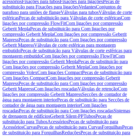
acessórios
Fixações para tubos
Fixações para ligações
Peças de
substituição para Fixações para ligações
Vedantes
Conjuntos de
parafuso para uniões de flange
Válvulas para tubos
Válvulas de corte
esféricas
Peças de substituição para Válvulas de corte esféricas
Com
ligações por compressão FlowFit
Com ligações por compressão
Geberit Mepla
Peças de substituição para Com ligações por
compressão Geberit Mepla
Com ligações por compressão Geberit
Mapress
Peças de substituição para Com ligações por compressão
Geberit Mapress
Válvulas de corte esféricas para montagem
embutido
Peças de substituição para Válvulas de corte esféricas para
montagem embutido
Com ligações por compressão FlowFit
Com
ligações por compressão Geberit Mepla
Peças de substituição para
Com ligações por compressão Geberit Mepla
Com ligações por
compressão Volex
Com ligações Compact
Peças de substituição para
Com ligações Compact
Com ligações por compressão Geberit
Mapress
Peças de substituição para Com ligações por compressão
Geberit Mapress
Com ligações roscadas
Válvulas de retenção
Com
ligações por compressão Geberit Mapress
Secções de contador de
água para montagem interior
Peças de substituição para Secções de
contador de água para montagem interior
Com ligações
roscadas
Peças de substituição para Com ligações roscadas
Sistemas
de drenagem de edifícios
Geberit Silent-PP
Tubos
Peças de
substituição para Tubos
Acessórios
Peças de substituição para
Acessórios
Curvas
Peças de substituição para Curvas
Forquilhas
Peças
de substituição para Forquilhas
Reduções
Peças de substituição para