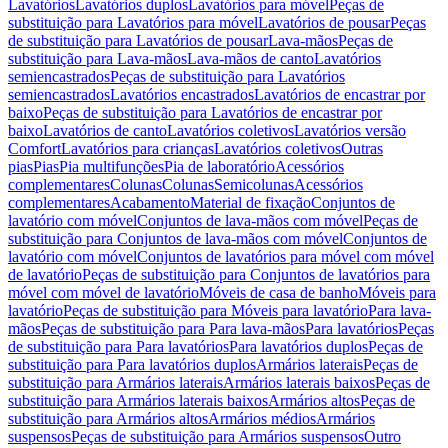
Lavatórios
Lavatórios duplos
Lavatórios para móvel
Peças de
substituição para Lavatórios para móvel
Lavatórios de pousar
Peças
de substituição para Lavatórios de pousar
Lava-mãos
Peças de
substituição para Lava-mãos
Lava-mãos de canto
Lavatórios
semiencastrados
Peças de substituição para Lavatórios
semiencastrados
Lavatórios encastrados
Lavatórios de encastrar por
baixo
Peças de substituição para Lavatórios de encastrar por
baixo
Lavatórios de canto
Lavatórios coletivos
Lavatórios versão
Comfort
Lavatórios para crianças
Lavatórios coletivos
Outras
pias
Pias
Pia multifunções
Pia de laboratório
Acessórios
complementares
Colunas
Colunas
Semicolunas
Acessórios
complementares
Acabamento
Material de fixação
Conjuntos de
lavatório com móvel
Conjuntos de lava-mãos com móvel
Peças de
substituição para Conjuntos de lava-mãos com móvel
Conjuntos de
lavatório com móvel
Conjuntos de lavatórios para móvel com móvel
de lavatório
Peças de substituição para Conjuntos de lavatórios para
móvel com móvel de lavatório
Móveis de casa de banho
Móveis para
lavatório
Peças de substituição para Móveis para lavatório
Para lava-
mãos
Peças de substituição para Para lava-mãos
Para lavatórios
Peças
de substituição para Para lavatórios
Para lavatórios duplos
Peças de
substituição para Para lavatórios duplos
Armários laterais
Peças de
substituição para Armários laterais
Armários laterais baixos
Peças de
substituição para Armários laterais baixos
Armários altos
Peças de
substituição para Armários altos
Armários médios
Armários
suspensos
Peças de substituição para Armários suspensos
Outro