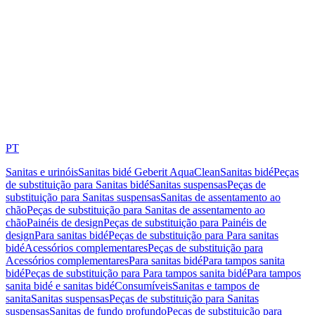
PT
Sanitas e urinóis
Sanitas bidé Geberit AquaClean
Sanitas bidé
Peças
de substituição para Sanitas bidé
Sanitas suspensas
Peças de
substituição para Sanitas suspensas
Sanitas de assentamento ao
chão
Peças de substituição para Sanitas de assentamento ao
chão
Painéis de design
Peças de substituição para Painéis de
design
Para sanitas bidé
Peças de substituição para Para sanitas
bidé
Acessórios complementares
Peças de substituição para
Acessórios complementares
Para sanitas bidé
Para tampos sanita
bidé
Peças de substituição para Para tampos sanita bidé
Para tampos
sanita bidé e sanitas bidé
Consumíveis
Sanitas e tampos de
sanita
Sanitas suspensas
Peças de substituição para Sanitas
suspensas
Sanitas de fundo profundo
Peças de substituição para