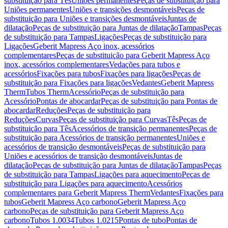
substituição para Tês
Uniões permanentes
Peças de substituição para
Uniões permanentes
Uniões e transições desmontáveis
Peças de
substituição para Uniões e transições desmontáveis
Juntas de
dilatação
Peças de substituição para Juntas de dilatação
Tampas
Peças
de substituição para Tampas
Ligações
Peças de substituição para
Ligações
Geberit Mapress Aço inox, acessórios
complementares
Peças de substituição para Geberit Mapress Aço
inox, acessórios complementares
Vedações para tubos e
acessórios
Fixações para tubos
Fixações para ligações
Peças de
substituição para Fixações para ligações
Vedantes
Geberit Mapress
Therm
Tubos Therm
Acessório
Peças de substituição para
Acessório
Pontas de abocardar
Peças de substituição para Pontas de
abocardar
Reduções
Peças de substituição para
Reduções
Curvas
Peças de substituição para Curvas
Tês
Peças de
substituição para Tês
Acessórios de transição permanentes
Peças de
substituição para Acessórios de transição permanentes
Uniões e
acessórios de transição desmontáveis
Peças de substituição para
Uniões e acessórios de transição desmontáveis
Juntas de
dilatação
Peças de substituição para Juntas de dilatação
Tampas
Peças
de substituição para Tampas
Ligações para aquecimento
Peças de
substituição para Ligações para aquecimento
Acessórios
complementares para Geberit Mapress Therm
Vedantes
Fixações para
tubos
Geberit Mapress Aço carbono
Geberit Mapress Aço
carbono
Peças de substituição para Geberit Mapress Aço
carbono
Tubos 1.0034
Tubos 1.0215
Pontas de tubo
Pontas de