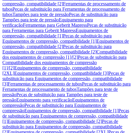
compressão, compatibilidade [2]
Ferramentas de processamento de
tubos
Peças de substituição para Ferramentas de processamento de
tubos
Tampões para teste de pressão
Peças de substituição para
Tampões para teste de pressão
Equipamento para
verificação
Ferramentas para Geberit Mapress
Peças de substituição
para Ferramentas para Geberit Mapress
Equipamentos de
compressão, compatibilidade [1]
Peças de substituição para
Equipamentos de compressão, compatibilidade [1]
Equipamentos de
compressão, compatibilidade [2]
Peças de substituição para
Equipamentos de compressão, compatibilidade [2]
Compatibilidade
dos equipamentos de compressão [1]/[2]
Peças de substituição para
Compatibilidade dos equipamentos de compressão
[1]/[2]
Equipamentos de compressão, compatibilidade
[2XL]
Equipamentos de compressão, compatibilidade [3]
Peças de
substituição para Equipamentos de compressão, compatibilidade
[3]
Ferramentas de processamento de tubos
Peças de substituição para
Ferramentas de processamento de tubos
Tampões para teste de
pressão
Peças de substituição para Tampões para teste de
pressão
Equipamento para verificação
Equipamentos de
compressão
Peças de substituição para Equipamentos de
compressão
Equipamentos de compressão, compatibilidade [1]
Peças
de substituição para Equipamentos de compressão, compatibilidade
[1]
Equipamentos de compressão, compatibilidade [2]
Peças de
substituição para Equipamentos de compressão, compatibilidade
[2]
Equipamentos de compressão, compatibilidade [2XL]
Peças de