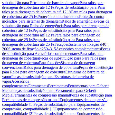
substituição para Estruturas de barreira de vapor
Para ralos para
drenagem de cobertura até 12 l/s
Peças de substituição para Para
ralos para drenagem de cobertura até 12 l/s
Para ralos para drenagem
de cobertura até 25 l/s
Proteção contra incêndios
Proteção contra
incêndios para sistemas de drenagem
Ralos de emergência
Peças de
substituição para Ralos de emergência
Para ralos para drenagem de
cobertura até 12 l/s
Peças de substituição para Para ralos para
drenagem de cobertura até 12 l/s
Para ralos para drenagem de
cobertura até 25 l/s
Peças de substituição para Para ralos para
drenagem de cobertura até 25 l/s
Fixações
Sistema de fixação d40–
200
Sistema de fixação d250–315
Acessórios complementares
Peças
de substituição para Acessórios complementares
Para ralos para
drenagem de cobertura
Peças de substituição para Para ralos para
drenagem de cobertura
Para fixações
Sistema de drenagem
convencional
Ralos para drenagem de cobertura
Peças de substituição
para Ralos para drenagem de cobertura
Estruturas de barreira de
vapor
Peças de substituição para Estruturas de barreira de
vapor
Acessórios
complementares
Ferramentas
Ferramentas
Ferramentas para Geberit
Mepla
Peças de substituição para Ferramentas para Geberit
Mepla
Ferramentas de compressão manual
Peças de substituição para
Ferramentas de compressão manual
Equipamentos de compressão,
compatibilidade [1]
Peças de substituição para Equipamentos de
compressão, compatibilidade [1]
Equipamentos de compressão,
compatibilidade [2]
Peças de substituição para Equipamentos de