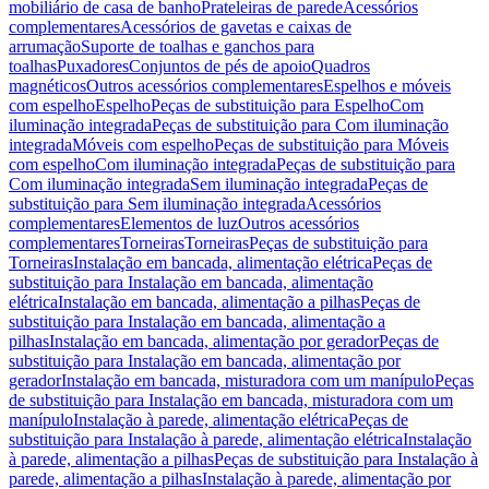
mobiliário de casa de banho
Prateleiras de parede
Acessórios
complementares
Acessórios de gavetas e caixas de
arrumação
Suporte de toalhas e ganchos para
toalhas
Puxadores
Conjuntos de pés de apoio
Quadros
magnéticos
Outros acessórios complementares
Espelhos e móveis
com espelho
Espelho
Peças de substituição para Espelho
Com
iluminação integrada
Peças de substituição para Com iluminação
integrada
Móveis com espelho
Peças de substituição para Móveis
com espelho
Com iluminação integrada
Peças de substituição para
Com iluminação integrada
Sem iluminação integrada
Peças de
substituição para Sem iluminação integrada
Acessórios
complementares
Elementos de luz
Outros acessórios
complementares
Torneiras
Torneiras
Peças de substituição para
Torneiras
Instalação em bancada, alimentação elétrica
Peças de
substituição para Instalação em bancada, alimentação
elétrica
Instalação em bancada, alimentação a pilhas
Peças de
substituição para Instalação em bancada, alimentação a
pilhas
Instalação em bancada, alimentação por gerador
Peças de
substituição para Instalação em bancada, alimentação por
gerador
Instalação em bancada, misturadora com um manípulo
Peças
de substituição para Instalação em bancada, misturadora com um
manípulo
Instalação à parede, alimentação elétrica
Peças de
substituição para Instalação à parede, alimentação elétrica
Instalação
à parede, alimentação a pilhas
Peças de substituição para Instalação à
parede, alimentação a pilhas
Instalação à parede, alimentação por