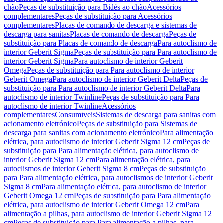
chão
Peças de substituição para Bidés ao chão
Acessórios
complementares
Peças de substituição para Acessórios
complementares
Placas de comando de descarga e sistemas de
descarga para sanitas
Placas de comando de descarga
Peças de
substituição para Placas de comando de descarga
Para autoclismo de
interior Geberit Sigma
Peças de substituição para Para autoclismo de
interior Geberit Sigma
Para autoclismo de interior Geberit
Omega
Peças de substituição para Para autoclismo de interior
Geberit Omega
Para autoclismo de interior Geberit Delta
Peças de
substituição para Para autoclismo de interior Geberit Delta
Para
autoclismo de interior Twinline
Peças de substituição para Para
autoclismo de interior Twinline
Acessórios
complementares
Consumíveis
Sistemas de descarga para sanitas com
acionamento eletrónico
Peças de substituição para Sistemas de
descarga para sanitas com acionamento eletrónico
Para alimentação
elétrica, para autoclismo de interior Geberit Sigma 12 cm
Peças de
substituição para Para alimentação elétrica, para autoclismo de
interior Geberit Sigma 12 cm
Para alimentação elétrica, para
autoclismos de interior Geberit Sigma 8 cm
Peças de substituição
para Para alimentação elétrica, para autoclismos de interior Geberit
Sigma 8 cm
Para alimentação elétrica, para autoclismo de interior
Geberit Omega 12 cm
Peças de substituição para Para alimentação
elétrica, para autoclismo de interior Geberit Omega 12 cm
Para
alimentação a pilhas, para autoclismo de interior Geberit Sigma 12
cm
Peças de substituição para Para alimentação a pilhas, para