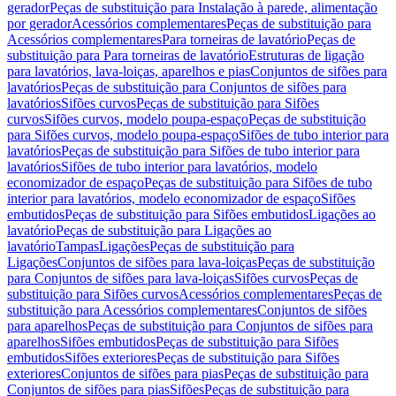
gerador
Peças de substituição para Instalação à parede, alimentação
por gerador
Acessórios complementares
Peças de substituição para
Acessórios complementares
Para torneiras de lavatório
Peças de
substituição para Para torneiras de lavatório
Estruturas de ligação
para lavatórios, lava-loiças, aparelhos e pias
Conjuntos de sifões para
lavatórios
Peças de substituição para Conjuntos de sifões para
lavatórios
Sifões curvos
Peças de substituição para Sifões
curvos
Sifões curvos, modelo poupa-espaço
Peças de substituição
para Sifões curvos, modelo poupa-espaço
Sifões de tubo interior para
lavatórios
Peças de substituição para Sifões de tubo interior para
lavatórios
Sifões de tubo interior para lavatórios, modelo
economizador de espaço
Peças de substituição para Sifões de tubo
interior para lavatórios, modelo economizador de espaço
Sifões
embutidos
Peças de substituição para Sifões embutidos
Ligações ao
lavatório
Peças de substituição para Ligações ao
lavatório
Tampas
Ligações
Peças de substituição para
Ligações
Conjuntos de sifões para lava-loiças
Peças de substituição
para Conjuntos de sifões para lava-loiças
Sifões curvos
Peças de
substituição para Sifões curvos
Acessórios complementares
Peças de
substituição para Acessórios complementares
Conjuntos de sifões
para aparelhos
Peças de substituição para Conjuntos de sifões para
aparelhos
Sifões embutidos
Peças de substituição para Sifões
embutidos
Sifões exteriores
Peças de substituição para Sifões
exteriores
Conjuntos de sifões para pias
Peças de substituição para
Conjuntos de sifões para pias
Sifões
Peças de substituição para