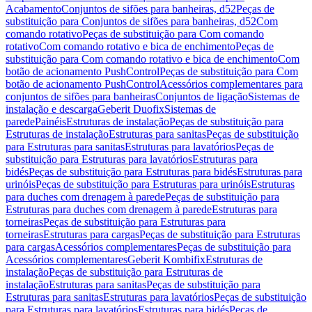
Acabamento
Conjuntos de sifões para banheiras, d52
Peças de
substituição para Conjuntos de sifões para banheiras, d52
Com
comando rotativo
Peças de substituição para Com comando
rotativo
Com comando rotativo e bica de enchimento
Peças de
substituição para Com comando rotativo e bica de enchimento
Com
botão de acionamento PushControl
Peças de substituição para Com
botão de acionamento PushControl
Acessórios complementares para
conjuntos de sifões para banheiras
Conjuntos de ligação
Sistemas de
instalação e descarga
Geberit Duofix
Sistemas de
parede
Painéis
Estruturas de instalação
Peças de substituição para
Estruturas de instalação
Estruturas para sanitas
Peças de substituição
para Estruturas para sanitas
Estruturas para lavatórios
Peças de
substituição para Estruturas para lavatórios
Estruturas para
bidés
Peças de substituição para Estruturas para bidés
Estruturas para
urinóis
Peças de substituição para Estruturas para urinóis
Estruturas
para duches com drenagem à parede
Peças de substituição para
Estruturas para duches com drenagem à parede
Estruturas para
torneiras
Peças de substituição para Estruturas para
torneiras
Estruturas para cargas
Peças de substituição para Estruturas
para cargas
Acessórios complementares
Peças de substituição para
Acessórios complementares
Geberit Kombifix
Estruturas de
instalação
Peças de substituição para Estruturas de
instalação
Estruturas para sanitas
Peças de substituição para
Estruturas para sanitas
Estruturas para lavatórios
Peças de substituição
para Estruturas para lavatórios
Estruturas para bidés
Peças de