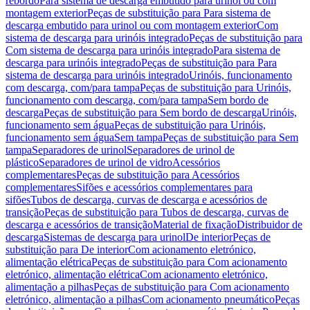
rebordo
Para sistema de descarga embutido para urinol ou com
montagem exterior
Peças de substituição para Para sistema de
descarga embutido para urinol ou com montagem exterior
Com
sistema de descarga para urinóis integrado
Peças de substituição para
Com sistema de descarga para urinóis integrado
Para sistema de
descarga para urinóis integrado
Peças de substituição para Para
sistema de descarga para urinóis integrado
Urinóis, funcionamento
com descarga, com/para tampa
Peças de substituição para Urinóis,
funcionamento com descarga, com/para tampa
Sem bordo de
descarga
Peças de substituição para Sem bordo de descarga
Urinóis,
funcionamento sem água
Peças de substituição para Urinóis,
funcionamento sem água
Sem tampa
Peças de substituição para Sem
tampa
Separadores de urinol
Separadores de urinol de
plástico
Separadores de urinol de vidro
Acessórios
complementares
Peças de substituição para Acessórios
complementares
Sifões e acessórios complementares para
sifões
Tubos de descarga, curvas de descarga e acessórios de
transição
Peças de substituição para Tubos de descarga, curvas de
descarga e acessórios de transição
Material de fixação
Distribuidor de
descarga
Sistemas de descarga para urinol
De interior
Peças de
substituição para De interior
Com acionamento eletrónico,
alimentação elétrica
Peças de substituição para Com acionamento
eletrónico, alimentação elétrica
Com acionamento eletrónico,
alimentação a pilhas
Peças de substituição para Com acionamento
eletrónico, alimentação a pilhas
Com acionamento pneumático
Peças