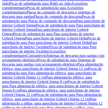
chão
Peças de substituição para Bidés ao chão
Acessórios
complementares
Peças de substituição para Acessórios
complementares
Placas de comando de descarga e sistemas de
descarga para sanitas
Placas de comando de descarga
Peças de
substituição para Placas de comando de descarga
Para autoclismo de
interior Geberit Sigma
Peças de substituição para Para autoclismo de
interior Geberit Sigma
Para autoclismo de interior Geberit
Omega
Peças de substituição para Para autoclismo de interior
Geberit Omega
Para autoclismo de interior Geberit Delta
Peças de
substituição para Para autoclismo de interior Geberit Delta
Para
autoclismo de interior Twinline
Peças de substituição para Para
autoclismo de interior Twinline
Acessórios
complementares
Consumíveis
Sistemas de descarga para sanitas com
acionamento eletrónico
Peças de substituição para Sistemas de
descarga para sanitas com acionamento eletrónico
Para alimentação
elétrica, para autoclismo de interior Geberit Sigma 12 cm
Peças de
substituição para Para alimentação elétrica, para autoclismo de
interior Geberit Sigma 12 cm
Para alimentação elétrica, para
autoclismos de interior Geberit Sigma 8 cm
Peças de substituição
para Para alimentação elétrica, para autoclismos de interior Geberit
Sigma 8 cm
Para alimentação elétrica, para autoclismo de interior
Geberit Omega 12 cm
Peças de substituição para Para alimentação
elétrica, para autoclismo de interior Geberit Omega 12 cm
Para
alimentação a pilhas, para autoclismo de interior Geberit Sigma 12
cm
Peças de substituição para Para alimentação a pilhas, para