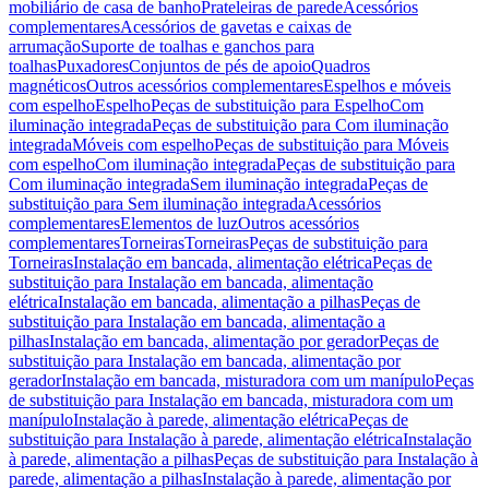
mobiliário de casa de banho
Prateleiras de parede
Acessórios
complementares
Acessórios de gavetas e caixas de
arrumação
Suporte de toalhas e ganchos para
toalhas
Puxadores
Conjuntos de pés de apoio
Quadros
magnéticos
Outros acessórios complementares
Espelhos e móveis
com espelho
Espelho
Peças de substituição para Espelho
Com
iluminação integrada
Peças de substituição para Com iluminação
integrada
Móveis com espelho
Peças de substituição para Móveis
com espelho
Com iluminação integrada
Peças de substituição para
Com iluminação integrada
Sem iluminação integrada
Peças de
substituição para Sem iluminação integrada
Acessórios
complementares
Elementos de luz
Outros acessórios
complementares
Torneiras
Torneiras
Peças de substituição para
Torneiras
Instalação em bancada, alimentação elétrica
Peças de
substituição para Instalação em bancada, alimentação
elétrica
Instalação em bancada, alimentação a pilhas
Peças de
substituição para Instalação em bancada, alimentação a
pilhas
Instalação em bancada, alimentação por gerador
Peças de
substituição para Instalação em bancada, alimentação por
gerador
Instalação em bancada, misturadora com um manípulo
Peças
de substituição para Instalação em bancada, misturadora com um
manípulo
Instalação à parede, alimentação elétrica
Peças de
substituição para Instalação à parede, alimentação elétrica
Instalação
à parede, alimentação a pilhas
Peças de substituição para Instalação à
parede, alimentação a pilhas
Instalação à parede, alimentação por