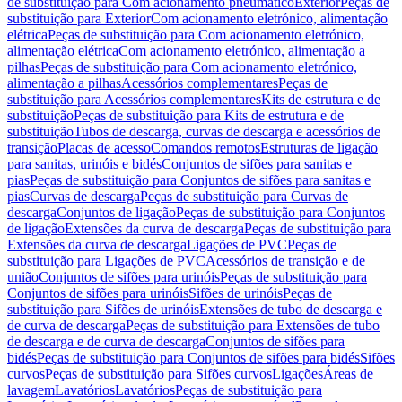
de substituição para Com acionamento pneumático
Exterior
Peças de
substituição para Exterior
Com acionamento eletrónico, alimentação
elétrica
Peças de substituição para Com acionamento eletrónico,
alimentação elétrica
Com acionamento eletrónico, alimentação a
pilhas
Peças de substituição para Com acionamento eletrónico,
alimentação a pilhas
Acessórios complementares
Peças de
substituição para Acessórios complementares
Kits de estrutura e de
substituição
Peças de substituição para Kits de estrutura e de
substituição
Tubos de descarga, curvas de descarga e acessórios de
transição
Placas de acesso
Comandos remotos
Estruturas de ligação
para sanitas, urinóis e bidés
Conjuntos de sifões para sanitas e
pias
Peças de substituição para Conjuntos de sifões para sanitas e
pias
Curvas de descarga
Peças de substituição para Curvas de
descarga
Conjuntos de ligação
Peças de substituição para Conjuntos
de ligação
Extensões da curva de descarga
Peças de substituição para
Extensões da curva de descarga
Ligações de PVC
Peças de
substituição para Ligações de PVC
Acessórios de transição e de
união
Conjuntos de sifões para urinóis
Peças de substituição para
Conjuntos de sifões para urinóis
Sifões de urinóis
Peças de
substituição para Sifões de urinóis
Extensões de tubo de descarga e
de curva de descarga
Peças de substituição para Extensões de tubo
de descarga e de curva de descarga
Conjuntos de sifões para
bidés
Peças de substituição para Conjuntos de sifões para bidés
Sifões
curvos
Peças de substituição para Sifões curvos
Ligações
Áreas de
lavagem
Lavatórios
Lavatórios
Peças de substituição para