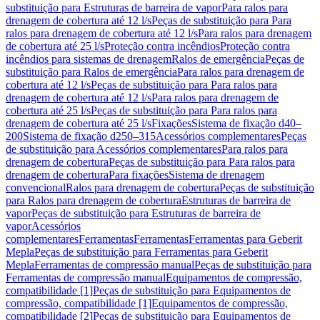
substituição para Estruturas de barreira de vapor
Para ralos para
drenagem de cobertura até 12 l/s
Peças de substituição para Para
ralos para drenagem de cobertura até 12 l/s
Para ralos para drenagem
de cobertura até 25 l/s
Proteção contra incêndios
Proteção contra
incêndios para sistemas de drenagem
Ralos de emergência
Peças de
substituição para Ralos de emergência
Para ralos para drenagem de
cobertura até 12 l/s
Peças de substituição para Para ralos para
drenagem de cobertura até 12 l/s
Para ralos para drenagem de
cobertura até 25 l/s
Peças de substituição para Para ralos para
drenagem de cobertura até 25 l/s
Fixações
Sistema de fixação d40–
200
Sistema de fixação d250–315
Acessórios complementares
Peças
de substituição para Acessórios complementares
Para ralos para
drenagem de cobertura
Peças de substituição para Para ralos para
drenagem de cobertura
Para fixações
Sistema de drenagem
convencional
Ralos para drenagem de cobertura
Peças de substituição
para Ralos para drenagem de cobertura
Estruturas de barreira de
vapor
Peças de substituição para Estruturas de barreira de
vapor
Acessórios
complementares
Ferramentas
Ferramentas
Ferramentas para Geberit
Mepla
Peças de substituição para Ferramentas para Geberit
Mepla
Ferramentas de compressão manual
Peças de substituição para
Ferramentas de compressão manual
Equipamentos de compressão,
compatibilidade [1]
Peças de substituição para Equipamentos de
compressão, compatibilidade [1]
Equipamentos de compressão,
compatibilidade [2]
Peças de substituição para Equipamentos de