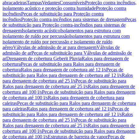
abraçadeiras
Tampas
Vedantes
Consumíveis
Proteção contra incêndios,
isolamento acústico e proteção contra humidade
Proteção contra
incêndios
Peças de substituição para Proteção contra
incêndios
Proteção contra-incêndios para sistemas de drenagem
Peças
de substituição para Proteção contra-incêndios para sistemas de
drenagem
Isolamento acústico
Isolamentos para estrutura com
isolamento de ruído por percussão
Isolamentos para estrutura com
isolamento de ruído por percussão e isolamento de ruído
aéreo
Válvulas de admissão de ar para drenagem
Válvulas de
admissão de ar
Peças de substituição para Válvulas de admissão de
ar
Drenagem de cobertura Geberit Pluvia
Ralos para drenagem de
cobertura
Peças de substituição para Ralos para drenagem de
cobertura
Ralos para drenagem de cobertura até 12 l/s
Peças de
substituição para Ralos para drenagem de cobertura até 12 l/s
Ralos
para drenagem de cobertura até 25 l/s
Peças de substituição para
Ralos para drenagem de cobertura até 25 l/s
Ralos para drenagem de
cobertura até 100 l/s
Peças de substituição para Ralos para drenagem
de cobertura até 100 l/s
Ralos para drenagem de cobertura para
caleiras
Peças de substituição para Ralos para drenagem de cobertura
para caleiras
Ralos para drenagem de cobertura até 12 l/s
Peças de
substituição para Ralos para drenagem de cobertura até 12 l/s
Ralos
para drenagem de cobertura até 25 l/s
Peças de substituição para
Ralos para drenagem de cobertura até 25 l/s
Ralos para drenagem de
cobertura até 100 l/s
Peças de substituição para Ralos para drenagem
de cobertura até 100 l/s
Estruturas de barreira de vapor
Peças de