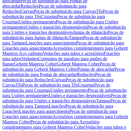
abocardar
Peças de substituição para Pontas de
abocardar
Reduções
Peças de substituição para
Reduções
Curvas
Peças de substituição para Curvas
Tês
Peças de
substituição para Tês
Cruzetas
Peças de substituição para
Cruzetas
Uniões permanentes
Peças de substituição para Uniões
permanentes
Uniões e transições desmontáveis
Peças de substituição
para Uniões e transições desmontáveis
Juntas de dilatação
Peças de
substituição para Juntas de dilatação
Tampas
Peças de substituição
para Tampas
Ligações para aquecimento
Peças de substituição para
Ligações para aquecimento
Acessórios complementares para Geberit
Mapress Aço carbono
Vedações para tubos e acessórios
Fixações
para tubos
Vedantes
Conjuntos de parafuso para uniões de
flange
Geberit Mapress Cobre
Geberit Mapress Cobre
Peças de
substituição para Geberit Mapress Cobre
Pontas de abocardar
Peças
de substituição para Pontas de abocardar
Reduções
Peças de
substituição para Reduções
Curvas
Peças de substituição para
Curvas
Tês
Peças de substituição para Tês
Cruzetas
Peças de
substituição para Cruzetas
Uniões permanentes
Peças de substituição
para Uniões permanentes
Uniões e transições desmontáveis
Peças de
substituição para Uniões e transições desmontáveis
Tampas
Peças de
substituição para Tampas
Ligações
Peças de substituição para
Ligações
Ligações para aquecimento
Peças de substituição para
Ligações para aquecimento
Acessórios complementares para Geberit
Mapress Cobre
Peças de substituição para Acessórios
complementares para Geberit Mapress Cobre
Vedações para tubos e