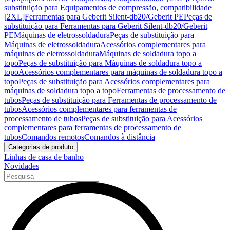
substituição para Equipamentos de compressão, compatibilidade
[2XL]
Ferramentas para Geberit Silent-db20/Geberit PE
Peças de
substituição para Ferramentas para Geberit Silent-db20/Geberit
PE
Máquinas de eletrossoldadura
Peças de substituição para
Máquinas de eletrossoldadura
Acessórios complementares para
máquinas de eletrossoldadura
Máquinas de soldadura topo a
topo
Peças de substituição para Máquinas de soldadura topo a
topo
Acessórios complementares para máquinas de soldadura topo a
topo
Peças de substituição para Acessórios complementares para
máquinas de soldadura topo a topo
Ferramentas de processamento de
tubos
Peças de substituição para Ferramentas de processamento de
tubos
Acessórios complementares para ferramentas de
processamento de tubos
Peças de substituição para Acessórios
complementares para ferramentas de processamento de
tubos
Comandos remotos
Comandos à distância
Categorias de produto
Linhas de casa de banho
Novidades