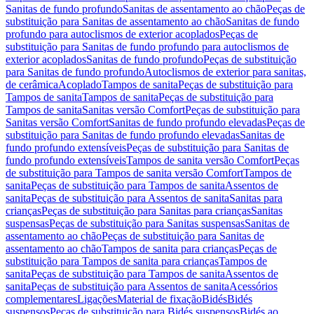
Sanitas de fundo profundo
Sanitas de assentamento ao chão
Peças de
substituição para Sanitas de assentamento ao chão
Sanitas de fundo
profundo para autoclismos de exterior acoplados
Peças de
substituição para Sanitas de fundo profundo para autoclismos de
exterior acoplados
Sanitas de fundo profundo
Peças de substituição
para Sanitas de fundo profundo
Autoclismos de exterior para sanitas,
de cerâmica
Acoplado
Tampos de sanita
Peças de substituição para
Tampos de sanita
Tampos de sanita
Peças de substituição para
Tampos de sanita
Sanitas versão Comfort
Peças de substituição para
Sanitas versão Comfort
Sanitas de fundo profundo elevadas
Peças de
substituição para Sanitas de fundo profundo elevadas
Sanitas de
fundo profundo extensíveis
Peças de substituição para Sanitas de
fundo profundo extensíveis
Tampos de sanita versão Comfort
Peças
de substituição para Tampos de sanita versão Comfort
Tampos de
sanita
Peças de substituição para Tampos de sanita
Assentos de
sanita
Peças de substituição para Assentos de sanita
Sanitas para
crianças
Peças de substituição para Sanitas para crianças
Sanitas
suspensas
Peças de substituição para Sanitas suspensas
Sanitas de
assentamento ao chão
Peças de substituição para Sanitas de
assentamento ao chão
Tampos de sanita para crianças
Peças de
substituição para Tampos de sanita para crianças
Tampos de
sanita
Peças de substituição para Tampos de sanita
Assentos de
sanita
Peças de substituição para Assentos de sanita
Acessórios
complementares
Ligações
Material de fixação
Bidés
Bidés
suspensos
Peças de substituição para Bidés suspensos
Bidés ao