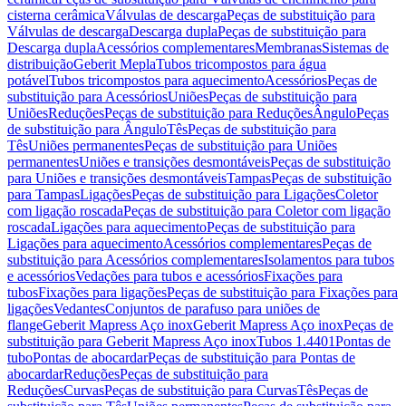
cisterna cerâmica
Válvulas de descarga
Peças de substituição para
Válvulas de descarga
Descarga dupla
Peças de substituição para
Descarga dupla
Acessórios complementares
Membranas
Sistemas de
distribuição
Geberit Mepla
Tubos tricompostos para água
potável
Tubos tricompostos para aquecimento
Acessórios
Peças de
substituição para Acessórios
Uniões
Peças de substituição para
Uniões
Reduções
Peças de substituição para Reduções
Ângulo
Peças
de substituição para Ângulo
Tês
Peças de substituição para
Tês
Uniões permanentes
Peças de substituição para Uniões
permanentes
Uniões e transições desmontáveis
Peças de substituição
para Uniões e transições desmontáveis
Tampas
Peças de substituição
para Tampas
Ligações
Peças de substituição para Ligações
Coletor
com ligação roscada
Peças de substituição para Coletor com ligação
roscada
Ligações para aquecimento
Peças de substituição para
Ligações para aquecimento
Acessórios complementares
Peças de
substituição para Acessórios complementares
Isolamentos para tubos
e acessórios
Vedações para tubos e acessórios
Fixações para
tubos
Fixações para ligações
Peças de substituição para Fixações para
ligações
Vedantes
Conjuntos de parafuso para uniões de
flange
Geberit Mapress Aço inox
Geberit Mapress Aço inox
Peças de
substituição para Geberit Mapress Aço inox
Tubos 1.4401
Pontas de
tubo
Pontas de abocardar
Peças de substituição para Pontas de
abocardar
Reduções
Peças de substituição para
Reduções
Curvas
Peças de substituição para Curvas
Tês
Peças de