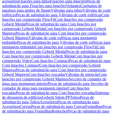
acessórios
Fixações para tubos
Fixações para ligações
Peças de
substituição para Fixações para ligações
Vedantes
Conjuntos de
parafuso para uniões de flange
Válvulas para tubos
Válvulas de corte
esféricas
Peças de substituição para Válvulas de corte esféricas
Com
ligações por compressão FlowFit
Com ligações por compressão
Geberit Mepla
Peças de substituição para Com ligações por
compressão Geberit Mepla
Com ligações por compressão Geberit
Mapress
Peças de substituição para Com ligações por compressão
Geberit Mapress
Válvulas de corte esféricas para montagem
embutido
Peças de substituição para Válvulas de corte esféricas para
montagem embutido
Com ligações por compressão FlowFit
Com
ligações por compressão Geberit Mepla
Peças de substituição para
Com ligações por compressão Geberit Mepla
Com ligações por
compressão Volex
Com ligações Compact
Peças de substituição para
Com ligações Compact
Com ligações por compressão Geberit
Mapress
Peças de substituição para Com ligações por compressão
Geberit Mapress
Com ligações roscadas
Válvulas de retenção
Com
ligações por compressão Geberit Mapress
Secções de contador de
água para montagem interior
Peças de substituição para Secções de
contador de água para montagem interior
Com ligações
roscadas
Peças de substituição para Com ligações roscadas
Sistemas
de drenagem de edifícios
Geberit Silent-PP
Tubos
Peças de
substituição para Tubos
Acessórios
Peças de substituição para
Acessórios
Curvas
Peças de substituição para Curvas
Forquilhas
Peças
de substituição para Forquilhas
Reduções
Peças de substituição para