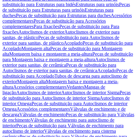
substituição para Estruturas para bidés
Estruturas para urinóis
Peças
de substituição para Estruturas para urinóis
Estruturas para
duches
Peças de substituição para Estruturas para duches
Acessórios
complementares
Peças de substituição para Acessórios
complementares
Para fixações
Peças de substituição para Para
fixações
Autoclismos de exterior
Autoclismos de exterior para
sanitas, de plástico
Peças de substituição para Autoclismos de
exterior para sanitas, de plástico
Acoplado
Peças de substituição para
Acoplado
Montagem alta
Peças de substituição para Montagem
alta
Montagem baixa e montagem a meia-altura
Peças de substituição
para Montagem baixa e montagem a meia-altura
Autoclismos de
exterior para sanitas, de cerâmica
Peças de substituição para
Autoclismos de exterior para sanitas, de cerâmica
Acoplado
Peças de
substituição para Acoplado
Tubos de descarga para autoclismo de
exterior
Montagem alta
Montagem baixa e montagem a meia-
altura
Acessórios complementares
Vedantes
Mangas de
ligação
Autoclismos de interior
Autoclismos de interior Sigma
Peças
de substituição para Autoclismos de interior Sigma
Autoclismos de
interior Omega
Peças de substituição para Autoclismos de interior
Omega
Acessórios complementares
Válvulas de enchimento e de
descarga
Válvulas de enchimento
Peças de substituição para Válvulas
de enchimento
Válvulas de enchimento para autoclismo de
interior
Peças de substituição para Válvulas de enchimento para
autoclismo de interior
Válvulas de enchimento para cisterna
cerâmica
Peças de substituição para Válvulas de enchimento para