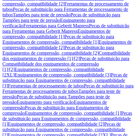
compressão, compatibilidade [2]
Ferramentas de processamento de
tubos
Peças de substituição para Ferramentas de processamento de
tubos
Tampões para teste de pressão
Peças de substituição para
Tampões para teste de pressão
Equipamento para
verificação
Ferramentas para Geberit Mapress
Peças de substituição
para Ferramentas para Geberit Mapress
Equipamentos de
compressão, compatibilidade [1]
Peças de substituição para
Equipamentos de compressão, compatibilidade [1]
Equipamentos de
compressão, compatibilidade [2]
Peças de substituição para
Equipamentos de compressão, compatibilidade [2]
Compatibilidade
dos equipamentos de compressão [1]/[2]
Peças de substituição para
Compatibilidade dos equipamentos de compressão
[1]/[2]
Equipamentos de compressão, compatibilidade
[2XL]
Equipamentos de compressão, compatibilidade [3]
Peças de
substituição para Equipamentos de compressão, compatibilidade
[3]
Ferramentas de processamento de tubos
Peças de substituição para
Ferramentas de processamento de tubos
Tampões para teste de
pressão
Peças de substituição para Tampões para teste de
pressão
Equipamento para verificação
Equipamentos de
compressão
Peças de substituição para Equipamentos de
compressão
Equipamentos de compressão, compatibilidade [1]
Peças
de substituição para Equipamentos de compressão, compatibilidade
[1]
Equipamentos de compressão, compatibilidade [2]
Peças de
substituição para Equipamentos de compressão, compatibilidade
[2]
Equipamentos de compressão, compatibilidade [2XL]
Peças de