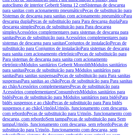
autoclismo de interior Geberit Sigma 12 cm
Sistemas de descarga
para sanitas com acionamento pneumático
Peças de substituição para
Sistemas de descarga para sanitas com acionamento pneumático
Para
descarga dupla
Peças de substituição para Para descarga dupla
Para
descarga simples
Peças de substituição para Para descarga
simples
Acessórios complementares para sistemas de descarga para
sanitas
Peças de substituição para Acessórios complementares para
sistemas de descarga para sanitas
Conjuntos de instalação
Peças de
substituição para Conjuntos de instalação
Para sistemas de descarga
para sanita com acionamento eletrónico
Peças de substituição para
Para sistemas de descarga para sanita com acionamento
eletrónico
Módulos sanitários Geberit Monolith
Módulos sanitários
para sanitas
Peças de substituição para Módulos sanitários para
sanitas
Para sanitas suspensas
Peças de substituição para Para sanitas
suspensas
Para sanitas ao chão
Peças de substituição para Para sanitas
ao chão
Acessórios complementares
Peças de substituição para
Acessórios complementares
Consumíveis
Módulos sanitários para
bidés
Peças de substituição para Módulos sanitários para bidés
Para
bidés suspensos e ao chão
Peças de substituição para Para bidés
suspensos e ao chão
Urinóis
Urinóis, funcionamento com descarga,
com rebordo
Peças de substituição para Urinóis, funcionamento com
descarga, com rebordo
Sem tampa
Peças de substituição para Sem
tampa
Urinóis, funcionamento com descarga, sem rebordo
Peças de
substituição para Urinóis, funcionamento com descarga, sem