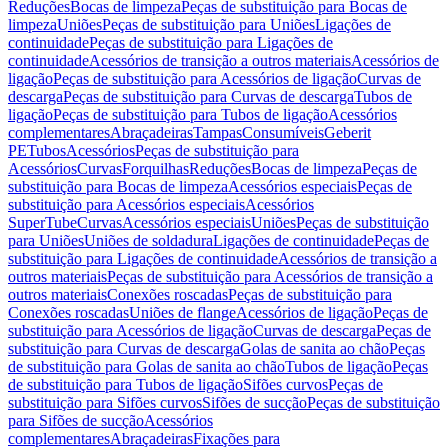
Reduções
Bocas de limpeza
Peças de substituição para Bocas de
limpeza
Uniões
Peças de substituição para Uniões
Ligações de
continuidade
Peças de substituição para Ligações de
continuidade
Acessórios de transição a outros materiais
Acessórios de
ligação
Peças de substituição para Acessórios de ligação
Curvas de
descarga
Peças de substituição para Curvas de descarga
Tubos de
ligação
Peças de substituição para Tubos de ligação
Acessórios
complementares
Abraçadeiras
Tampas
Consumíveis
Geberit
PE
Tubos
Acessórios
Peças de substituição para
Acessórios
Curvas
Forquilhas
Reduções
Bocas de limpeza
Peças de
substituição para Bocas de limpeza
Acessórios especiais
Peças de
substituição para Acessórios especiais
Acessórios
SuperTube
Curvas
Acessórios especiais
Uniões
Peças de substituição
para Uniões
Uniões de soldadura
Ligações de continuidade
Peças de
substituição para Ligações de continuidade
Acessórios de transição a
outros materiais
Peças de substituição para Acessórios de transição a
outros materiais
Conexões roscadas
Peças de substituição para
Conexões roscadas
Uniões de flange
Acessórios de ligação
Peças de
substituição para Acessórios de ligação
Curvas de descarga
Peças de
substituição para Curvas de descarga
Golas de sanita ao chão
Peças
de substituição para Golas de sanita ao chão
Tubos de ligação
Peças
de substituição para Tubos de ligação
Sifões curvos
Peças de
substituição para Sifões curvos
Sifões de sucção
Peças de substituição
para Sifões de sucção
Acessórios
complementares
Abraçadeiras
Fixações para