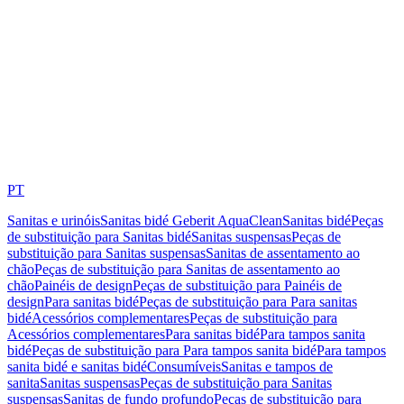
PT
Sanitas e urinóis
Sanitas bidé Geberit AquaClean
Sanitas bidé
Peças
de substituição para Sanitas bidé
Sanitas suspensas
Peças de
substituição para Sanitas suspensas
Sanitas de assentamento ao
chão
Peças de substituição para Sanitas de assentamento ao
chão
Painéis de design
Peças de substituição para Painéis de
design
Para sanitas bidé
Peças de substituição para Para sanitas
bidé
Acessórios complementares
Peças de substituição para
Acessórios complementares
Para sanitas bidé
Para tampos sanita
bidé
Peças de substituição para Para tampos sanita bidé
Para tampos
sanita bidé e sanitas bidé
Consumíveis
Sanitas e tampos de
sanita
Sanitas suspensas
Peças de substituição para Sanitas
suspensas
Sanitas de fundo profundo
Peças de substituição para