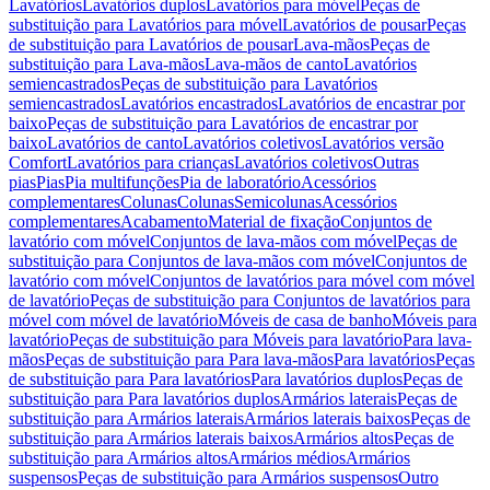
Lavatórios
Lavatórios duplos
Lavatórios para móvel
Peças de
substituição para Lavatórios para móvel
Lavatórios de pousar
Peças
de substituição para Lavatórios de pousar
Lava-mãos
Peças de
substituição para Lava-mãos
Lava-mãos de canto
Lavatórios
semiencastrados
Peças de substituição para Lavatórios
semiencastrados
Lavatórios encastrados
Lavatórios de encastrar por
baixo
Peças de substituição para Lavatórios de encastrar por
baixo
Lavatórios de canto
Lavatórios coletivos
Lavatórios versão
Comfort
Lavatórios para crianças
Lavatórios coletivos
Outras
pias
Pias
Pia multifunções
Pia de laboratório
Acessórios
complementares
Colunas
Colunas
Semicolunas
Acessórios
complementares
Acabamento
Material de fixação
Conjuntos de
lavatório com móvel
Conjuntos de lava-mãos com móvel
Peças de
substituição para Conjuntos de lava-mãos com móvel
Conjuntos de
lavatório com móvel
Conjuntos de lavatórios para móvel com móvel
de lavatório
Peças de substituição para Conjuntos de lavatórios para
móvel com móvel de lavatório
Móveis de casa de banho
Móveis para
lavatório
Peças de substituição para Móveis para lavatório
Para lava-
mãos
Peças de substituição para Para lava-mãos
Para lavatórios
Peças
de substituição para Para lavatórios
Para lavatórios duplos
Peças de
substituição para Para lavatórios duplos
Armários laterais
Peças de
substituição para Armários laterais
Armários laterais baixos
Peças de
substituição para Armários laterais baixos
Armários altos
Peças de
substituição para Armários altos
Armários médios
Armários
suspensos
Peças de substituição para Armários suspensos
Outro