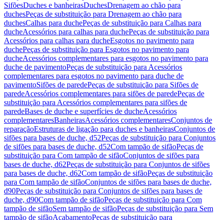
Sifões
Duches e banheiras
Duches
Drenagem ao chão para
duches
Peças de substituição para Drenagem ao chão para
duches
Calhas para duche
Peças de substituição para Calhas para
duche
Acessórios para calhas para duche
Peças de substituição para
Acessórios para calhas para duche
Esgotos no pavimento para
duche
Peças de substituição para Esgotos no pavimento para
duche
Acessórios complementares para esgotos no pavimento para
duche de pavimento
Peças de substituição para Acessórios
complementares para esgotos no pavimento para duche de
pavimento
Sifões de parede
Peças de substituição para Sifões de
parede
Acessórios complementares para sifões de parede
Peças de
substituição para Acessórios complementares para sifões de
parede
Bases de duche e superfícies de duche
Acessórios
complementares
Banheiras
Acessórios complementares
Conjuntos de
reparação
Estruturas de ligação para duches e banheiras
Conjuntos de
sifões para bases de duche, d52
Peças de substituição para Conjuntos
de sifões para bases de duche, d52
Com tampão de sifão
Peças de
substituição para Com tampão de sifão
Conjuntos de sifões para
bases de duche, d62
Peças de substituição para Conjuntos de sifões
para bases de duche, d62
Com tampão de sifão
Peças de substituição
para Com tampão de sifão
Conjuntos de sifões para bases de duche,
d90
Peças de substituição para Conjuntos de sifões para bases de
duche, d90
Com tampão de sifão
Peças de substituição para Com
tampão de sifão
Sem tampão de sifão
Peças de substituição para Sem
tampão de sifão
Acabamento
Peças de substituição para