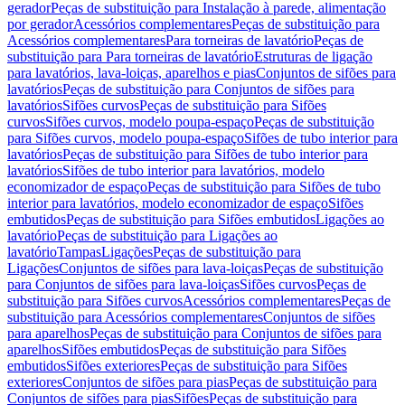
gerador
Peças de substituição para Instalação à parede, alimentação
por gerador
Acessórios complementares
Peças de substituição para
Acessórios complementares
Para torneiras de lavatório
Peças de
substituição para Para torneiras de lavatório
Estruturas de ligação
para lavatórios, lava-loiças, aparelhos e pias
Conjuntos de sifões para
lavatórios
Peças de substituição para Conjuntos de sifões para
lavatórios
Sifões curvos
Peças de substituição para Sifões
curvos
Sifões curvos, modelo poupa-espaço
Peças de substituição
para Sifões curvos, modelo poupa-espaço
Sifões de tubo interior para
lavatórios
Peças de substituição para Sifões de tubo interior para
lavatórios
Sifões de tubo interior para lavatórios, modelo
economizador de espaço
Peças de substituição para Sifões de tubo
interior para lavatórios, modelo economizador de espaço
Sifões
embutidos
Peças de substituição para Sifões embutidos
Ligações ao
lavatório
Peças de substituição para Ligações ao
lavatório
Tampas
Ligações
Peças de substituição para
Ligações
Conjuntos de sifões para lava-loiças
Peças de substituição
para Conjuntos de sifões para lava-loiças
Sifões curvos
Peças de
substituição para Sifões curvos
Acessórios complementares
Peças de
substituição para Acessórios complementares
Conjuntos de sifões
para aparelhos
Peças de substituição para Conjuntos de sifões para
aparelhos
Sifões embutidos
Peças de substituição para Sifões
embutidos
Sifões exteriores
Peças de substituição para Sifões
exteriores
Conjuntos de sifões para pias
Peças de substituição para
Conjuntos de sifões para pias
Sifões
Peças de substituição para