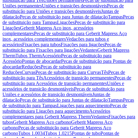
substituição para Tês
Uniões permanentes
Peças de substituição para
Uniões permanentes
Uniões e transições desmontáveis
Peças de
substituição para Uniões e transições desmontáveis
Juntas de
dilatação
Peças de substituição para Juntas de dilatação
Tampas
Peças
de substituição para Tampas
Ligações
Peças de substituição para
Ligações
Geberit Mapress Aço inox, acessórios
complementares
Peças de substituição para Geberit Mapress Aço
inox, acessórios complementares
Vedações para tubos e
acessórios
Fixações para tubos
Fixações para ligações
Peças de
substituição para Fixações para ligações
Vedantes
Geberit Mapress
Therm
Tubos Therm
Acessório
Peças de substituição para
Acessório
Pontas de abocardar
Peças de substituição para Pontas de
abocardar
Reduções
Peças de substituição para
Reduções
Curvas
Peças de substituição para Curvas
Tês
Peças de
substituição para Tês
Acessórios de transição permanentes
Peças de
substituição para Acessórios de transição permanentes
Uniões e
acessórios de transição desmontáveis
Peças de substituição para
Uniões e acessórios de transição desmontáveis
Juntas de
dilatação
Peças de substituição para Juntas de dilatação
Tampas
Peças
de substituição para Tampas
Ligações para aquecimento
Peças de
substituição para Ligações para aquecimento
Acessórios
complementares para Geberit Mapress Therm
Vedantes
Fixações para
tubos
Geberit Mapress Aço carbono
Geberit Mapress Aço
carbono
Peças de substituição para Geberit Mapress Aço
carbono
Tubos 1.0034
Tubos 1.0215
Pontas de tubo
Pontas de