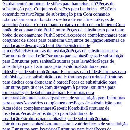
Acabamento
Conjuntos de sifões para banheiras, d52
Peças de
substituição para Conjuntos de sifões para banheiras, d52
Com
comando rotativo
Peças de substituição para Com comando
rotativo
Com comando rotativo e bica de enchimento
Peças de
substituição para Com comando rotativo e bica de enchimento
Com
botão de acionamento PushControl
Peças de substituição para Com
botão de acionamento PushControl
Acessórios complementares para
conjuntos de sifões para banheiras
Conjuntos de ligação
Sistemas de
instalação e descarga
Geberit Duofix
Sistemas de
parede
Painéis
Estruturas de instalação
Peças de substituição para
Estruturas de instalação
Estruturas para sanitas
Peças de substituição
para Estruturas para sanitas
Estruturas para lavatórios
Peças de
substituição para Estruturas para lavatórios
Estruturas para
bidés
Peças de substituição para Estruturas para bidés
Estruturas para
urinóis
Peças de substituição para Estruturas para urinóis
Estruturas
para duches com drenagem à parede
Peças de substituição para
Estruturas para duches com drenagem à parede
Estruturas para
torneiras
Peças de substituição para Estruturas para
torneiras
Estruturas para cargas
Peças de substituição para Estruturas
para cargas
Acessórios complementares
Peças de substituição para
Acessórios complementares
Geberit Kombifix
Estruturas de
instalação
Peças de substituição para Estruturas de
instalação
Estruturas para sanitas
Peças de substituição para
Estruturas para sanitas
Estruturas para lavatórios
Peças de substituição
para Estruturas para lavatórios
Estruturas para bidés
Peças de