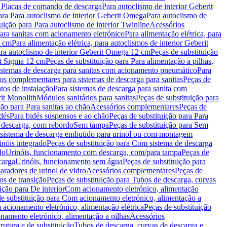
a Placas de comando de descarga
Para autoclismo de interior Geberit
ara Para autoclismo de interior Geberit Omega
Para autoclismo de
uição para Para autoclismo de interior Twinline
Acessórios
para sanitas com acionamento eletrónico
Para alimentação elétrica, para
2 cm
Para alimentação elétrica, para autoclismos de interior Geberit
para autoclismo de interior Geberit Omega 12 cm
Peças de substituição
rit Sigma 12 cm
Peças de substituição para Para alimentação a pilhas,
Sistemas de descarga para sanitas com acionamento pneumático
Para
os complementares para sistemas de descarga para sanitas
Peças de
tos de instalação
Para sistemas de descarga para sanita com
it Monolith
Módulos sanitários para sanitas
Peças de substituição para
ção para Para sanitas ao chão
Acessórios complementares
Peças de
dés
Para bidés suspensos e ao chão
Peças de substituição para Para
 descarga, com rebordo
Sem tampa
Peças de substituição para Sem
 sistema de descarga embutido para urinol ou com montagem
inóis integrado
Peças de substituição para Com sistema de descarga
do
Urinóis, funcionamento com descarga, com/para tampa
Peças de
carga
Urinóis, funcionamento sem água
Peças de substituição para
aradores de urinol de vidro
Acessórios complementares
Peças de
os de transição
Peças de substituição para Tubos de descarga, curvas
ição para De interior
Com acionamento eletrónico, alimentação
e substituição para Com acionamento eletrónico, alimentação a
acionamento eletrónico, alimentação elétrica
Peças de substituição
namento eletrónico, alimentação a pilhas
Acessórios
rutura e de substituição
Tubos de descarga, curvas de descarga e