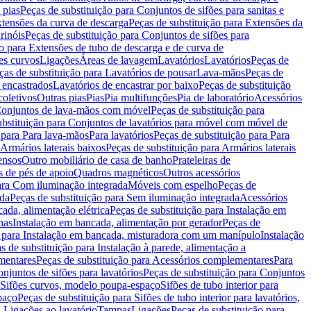
 pias
Peças de substituição para Conjuntos de sifões para sanitas e
tensões da curva de descarga
Peças de substituição para Extensões da
rinóis
Peças de substituição para Conjuntos de sifões para
ão para Extensões de tubo de descarga e de curva de
ões curvos
Ligações
Áreas de lavagem
Lavatórios
Lavatórios
Peças de
ças de substituição para Lavatórios de pousar
Lava-mãos
Peças de
 encastrados
Lavatórios de encastrar por baixo
Peças de substituição
coletivos
Outras pias
Pias
Pia multifunções
Pia de laboratório
Acessórios
onjuntos de lava-mãos com móvel
Peças de substituição para
ubstituição para Conjuntos de lavatórios para móvel com móvel de
 para Para lava-mãos
Para lavatórios
Peças de substituição para Para
Armários laterais baixos
Peças de substituição para Armários laterais
ensos
Outro mobiliário de casa de banho
Prateleiras de
 de pés de apoio
Quadros magnéticos
Outros acessórios
para Com iluminação integrada
Móveis com espelho
Peças de
ada
Peças de substituição para Sem iluminação integrada
Acessórios
ada, alimentação elétrica
Peças de substituição para Instalação em
has
Instalação em bancada, alimentação por gerador
Peças de
o para Instalação em bancada, misturadora com um manípulo
Instalação
s de substituição para Instalação à parede, alimentação a
mentares
Peças de substituição para Acessórios complementares
Para
njuntos de sifões para lavatórios
Peças de substituição para Conjuntos
a Sifões curvos, modelo poupa-espaço
Sifões de tubo interior para
paço
Peças de substituição para Sifões de tubo interior para lavatórios,
a Ligações ao lavatório
Tampas
Ligações
Peças de substituição para