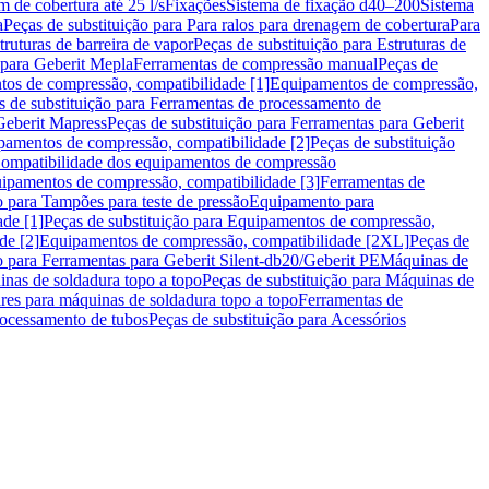
m de cobertura até 25 l/s
Fixações
Sistema de fixação d40–200
Sistema
a
Peças de substituição para Para ralos para drenagem de cobertura
Para
truturas de barreira de vapor
Peças de substituição para Estruturas de
 para Geberit Mepla
Ferramentas de compressão manual
Peças de
tos de compressão, compatibilidade [1]
Equipamentos de compressão,
s de substituição para Ferramentas de processamento de
Geberit Mapress
Peças de substituição para Ferramentas para Geberit
pamentos de compressão, compatibilidade [2]
Peças de substituição
 Compatibilidade dos equipamentos de compressão
uipamentos de compressão, compatibilidade [3]
Ferramentas de
o para Tampões para teste de pressão
Equipamento para
de [1]
Peças de substituição para Equipamentos de compressão,
de [2]
Equipamentos de compressão, compatibilidade [2XL]
Peças de
o para Ferramentas para Geberit Silent-db20/Geberit PE
Máquinas de
nas de soldadura topo a topo
Peças de substituição para Máquinas de
res para máquinas de soldadura topo a topo
Ferramentas de
rocessamento de tubos
Peças de substituição para Acessórios