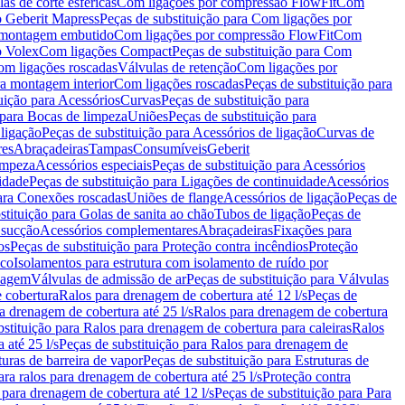
as de corte esféricas
Com ligações por compressão FlowFit
Com
 Geberit Mapress
Peças de substituição para Com ligações por
ra montagem embutido
Com ligações por compressão FlowFit
Com
o Volex
Com ligações Compact
Peças de substituição para Com
m ligações roscadas
Válvulas de retenção
Com ligações por
ra montagem interior
Com ligações roscadas
Peças de substituição para
uição para Acessórios
Curvas
Peças de substituição para
 para Bocas de limpeza
Uniões
Peças de substituição para
 ligação
Peças de substituição para Acessórios de ligação
Curvas de
res
Abraçadeiras
Tampas
Consumíveis
Geberit
limpeza
Acessórios especiais
Peças de substituição para Acessórios
idade
Peças de substituição para Ligações de continuidade
Acessórios
para Conexões roscadas
Uniões de flange
Acessórios de ligação
Peças de
stituição para Golas de sanita ao chão
Tubos de ligação
Peças de
 sucção
Acessórios complementares
Abraçadeiras
Fixações para
os
Peças de substituição para Proteção contra incêndios
Proteção
ico
Isolamentos para estrutura com isolamento de ruído por
enagem
Válvulas de admissão de ar
Peças de substituição para Válvulas
e cobertura
Ralos para drenagem de cobertura até 12 l/s
Peças de
a drenagem de cobertura até 25 l/s
Ralos para drenagem de cobertura
bstituição para Ralos para drenagem de cobertura para caleiras
Ralos
 até 25 l/s
Peças de substituição para Ralos para drenagem de
turas de barreira de vapor
Peças de substituição para Estruturas de
ara ralos para drenagem de cobertura até 25 l/s
Proteção contra
 para drenagem de cobertura até 12 l/s
Peças de substituição para Para