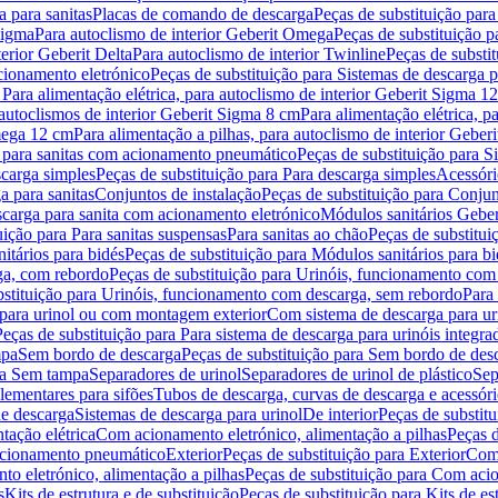
 para sanitas
Placas de comando de descarga
Peças de substituição par
Sigma
Para autoclismo de interior Geberit Omega
Peças de substituição p
terior Geberit Delta
Para autoclismo de interior Twinline
Peças de substit
cionamento eletrónico
Peças de substituição para Sistemas de descarga 
 Para alimentação elétrica, para autoclismo de interior Geberit Sigma 1
 autoclismos de interior Geberit Sigma 8 cm
Para alimentação elétrica, 
Omega 12 cm
Para alimentação a pilhas, para autoclismo de interior Gebe
 para sanitas com acionamento pneumático
Peças de substituição para 
scarga simples
Peças de substituição para Para descarga simples
Acessóri
a para sanitas
Conjuntos de instalação
Peças de substituição para Conjun
escarga para sanita com acionamento eletrónico
Módulos sanitários Geber
uição para Para sanitas suspensas
Para sanitas ao chão
Peças de substitui
itários para bidés
Peças de substituição para Módulos sanitários para bi
ga, com rebordo
Peças de substituição para Urinóis, funcionamento com
bstituição para Urinóis, funcionamento com descarga, sem rebordo
Para
 para urinol ou com montagem exterior
Com sistema de descarga para ur
Peças de substituição para Para sistema de descarga para urinóis integra
mpa
Sem bordo de descarga
Peças de substituição para Sem bordo de des
ara Sem tampa
Separadores de urinol
Separadores de urinol de plástico
Sep
lementares para sifões
Tubos de descarga, curvas de descarga e acessóri
de descarga
Sistemas de descarga para urinol
De interior
Peças de substitu
tação elétrica
Com acionamento eletrónico, alimentação a pilhas
Peças d
acionamento pneumático
Exterior
Peças de substituição para Exterior
Com 
o eletrónico, alimentação a pilhas
Peças de substituição para Com acio
s
Kits de estrutura e de substituição
Peças de substituição para Kits de est