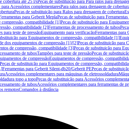
 cobertura até 25 l/s
Peças de substituição para Para ralos para drenage
o para Acessórios complementares
Para ralos para drenagem de cobertur
obertura
Peças de substituição para Ralos para drenagem de cobertura
Es
Ferramentas para Geberit Mepla
Peças de substituição para Ferramentas
 compressão, compatibilidade [1]
Peças de substituição para Equipamen
essão, compatibilidade [2]
Ferramentas de processamento de tubos
Peça
s para teste de pressão
Equipamento para verificação
Ferramentas para 
ubstituição para Equipamentos de compressão, compatibilidade [1]
Equi
de dos equipamentos de compressão [1]/[2]
Peças de substituição para
tos de compressão, compatibilidade [3]
Peças de substituição para Eq
ocessamento de tubos
Tampões para teste de pressão
Peças de substituiçã
Equipamentos de compressão
Equipamentos de compressão, compatibilida
Peças de substituição para Equipamentos de compressão, compatibilida
L]
Ferramentas para Geberit Silent-db20/Geberit PE
Peças de substituiçã
ura
Acessórios complementares para máquinas de eletrossoldadura
Máqui
ldadura topo a topo
Peças de substituição para Acessórios complementa
ocessamento de tubos
Acessórios complementares para ferramentas de p
s remotos
Comandos à distância