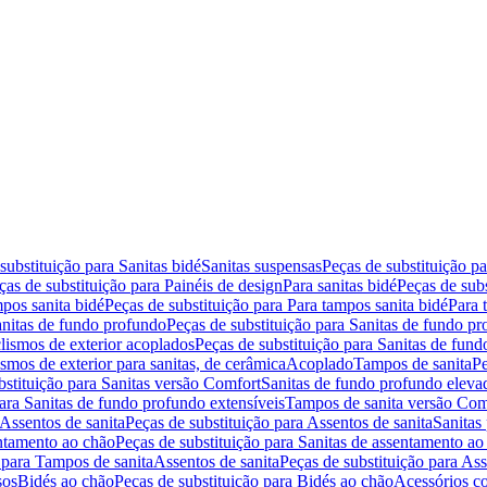
substituição para Sanitas bidé
Sanitas suspensas
Peças de substituição p
ças de substituição para Painéis de design
Para sanitas bidé
Peças de subs
pos sanita bidé
Peças de substituição para Para tampos sanita bidé
Para 
nitas de fundo profundo
Peças de substituição para Sanitas de fundo p
lismos de exterior acoplados
Peças de substituição para Sanitas de fund
smos de exterior para sanitas, de cerâmica
Acoplado
Tampos de sanita
Pe
bstituição para Sanitas versão Comfort
Sanitas de fundo profundo eleva
para Sanitas de fundo profundo extensíveis
Tampos de sanita versão Com
Assentos de sanita
Peças de substituição para Assentos de sanita
Sanitas 
entamento ao chão
Peças de substituição para Sanitas de assentamento ao
 para Tampos de sanita
Assentos de sanita
Peças de substituição para Ass
sos
Bidés ao chão
Peças de substituição para Bidés ao chão
Acessórios c