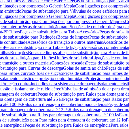
s para tubos
Válvulas de corte esféricas
Peças de substituição para Válvul
om ligações por compressão Geberit Mepla
Com ligações por compressão
gem embutido
Peças de substituição para Válvulas de corte esféricas pa
om ligações por compressão Geberit Mepla
Com ligações por compressã
s de substituição para Com ligações por compressão Geberit Mapress
Co
gem interior
Peças de substituição para Secções de contador de água pa
nt-PP
Tubos
Peças de substituição para Tubos
Acessórios
Peças de substit
s de substituição para Reduções
Bocas de limpeza
Peças de substituição
de continuidade
Acessórios de transição a outros materiais
Acessórios de
ão
Peças de substituição para Tubos de ligação
Acessórios complementa
uilhas
Reduções
Bocas de limpeza
Peças de substituição para Bocas de 
as de substituição para Uniões
Uniões de soldadura
Ligações de continu
 transição a outros materiais
Conexões roscadas
Peças de substituição 
bstituição para Curvas de descarga
Golas de sanita ao chão
Peças de sub
 para Sifões curvos
Sifões de sucção
Peças de substituição para Sifões de
 isolamento acústico e proteção contra humidade
Proteção contra incêndi
a Proteção contra-incêndios para sistemas de drenagem
Isolamento acúst
cussão e isolamento de ruído aéreo
Válvulas de admissão de ar para dr
renagem de cobertura
Peças de substituição para Ralos para drenagem d
ra drenagem de cobertura até 25 l/s
Peças de substituição para Ralos par
 até 100 l/s
Ralos para drenagem de cobertura para caleiras
Peças de su
 para drenagem de cobertura até 12 l/s
Ralos para drenagem de cobertura
 de substituição para Ralos para drenagem de cobertura até 100 l/s
Estru
 de substituição para Para ralos para drenagem de cobertura até 12 l/s
P
de emergência
Peças de substituição para Ralos de emergência
Para ralos