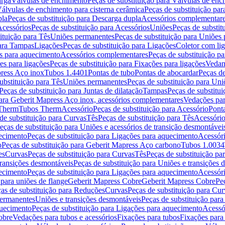
arga
Válvulas de enchimento
Peças de substituição para Válvulas de en
álvulas de enchimento para cisterna cerâmica
Peças de substituição par
pla
Peças de substituição para Descarga dupla
Acessórios complementar
cessórios
Peças de substituição para Acessórios
Uniões
Peças de substit
ituição para Tês
Uniões permanentes
Peças de substituição para Uniões
para Tampas
Ligações
Peças de substituição para Ligações
Coletor com li
es para aquecimento
Acessórios complementares
Peças de substituição p
es para ligações
Peças de substituição para Fixações para ligações
Vedan
press Aço inox
Tubos 1.4401
Pontas de tubo
Pontas de abocardar
Peças de
ubstituição para Tês
Uniões permanentes
Peças de substituição para Un
Peças de substituição para Juntas de dilatação
Tampas
Peças de substitu
para Geberit Mapress Aço inox, acessórios complementares
Vedações par
 Therm
Tubos Therm
Acessório
Peças de substituição para Acessório
Pont
de substituição para Curvas
Tês
Peças de substituição para Tês
Acessório
eças de substituição para Uniões e acessórios de transição desmontávei
ecimento
Peças de substituição para Ligações para aquecimento
Acessór
o
Peças de substituição para Geberit Mapress Aço carbono
Tubos 1.0034
es
Curvas
Peças de substituição para Curvas
Tês
Peças de substituição pa
transições desmontáveis
Peças de substituição para Uniões e transições 
ecimento
Peças de substituição para Ligações para aquecimento
Acessór
para uniões de flange
Geberit Mapress Cobre
Geberit Mapress Cobre
Pe
as de substituição para Reduções
Curvas
Peças de substituição para Cur
permanentes
Uniões e transições desmontáveis
Peças de substituição par
quecimento
Peças de substituição para Ligações para aquecimento
Acessó
obre
Vedações para tubos e acessórios
Fixações para tubos
Fixações para