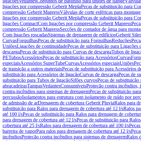
ligações
Vedantes
Conjuntos de parafuso para uniões de flange
Válvula
ligações por compressão Geberit Mepla
Peças de substituição para C
compressão Geberit Mapress
Válvulas de corte esféricas para monta
ligações por compressão Geberit Mepla
Peças de substituição para C
ligações Compact
Com ligações por compressão Geberit Mapress
Peça
compressão Geberit Mapress
Secções de contador de água para monta
Com ligações roscadas
Sistemas de drenagem de edifícios
Geberit Sile
Curvas
Forquilhas
Peças de substituição para Forquilhas
Reduções
Peça
Uniões
Ligações de continuidade
Peças de substituição para Ligações 
descarga
Peças de substituição para Curvas de descarga
Tubos de ligaç
PE
Tubos
Acessórios
Peças de substituição para Acessórios
Curvas
Forq
especiais
Acessórios SuperTube
Curvas
Acessórios especiais
Uniões
Peç
de transição a outros materiais
Peças de substituição para Acessórios de
substituição para Acessórios de ligação
Curvas de descarga
Peças de su
substituição para Tubos de ligação
Sifões curvos
Peças de substituição
abraçadeiras
Tampas
Vedantes
Consumíveis
Proteção contra incêndios,
contra-incêndios para sistemas de drenagem
Peças de substituição par
percussão
Isolamentos para estrutura com isolamento de ruído por per
de admissão de ar
Drenagem de cobertura Geberit Pluvia
Ralos para d
substituição para Ralos para drenagem de cobertura até 12 l/s
Ralos pa
até 100 l/s
Peças de substituição para Ralos para drenagem de cobertura
para drenagem de cobertura até 12 l/s
Peças de substituição para Ralos
cobertura até 25 l/s
Ralos para drenagem de cobertura até 100 l/s
Peças
barreira de vapor
Para ralos para drenagem de cobertura até 12 l/s
Peças
incêndios
Proteção contra incêndios para sistemas de drenagem
Ralos 