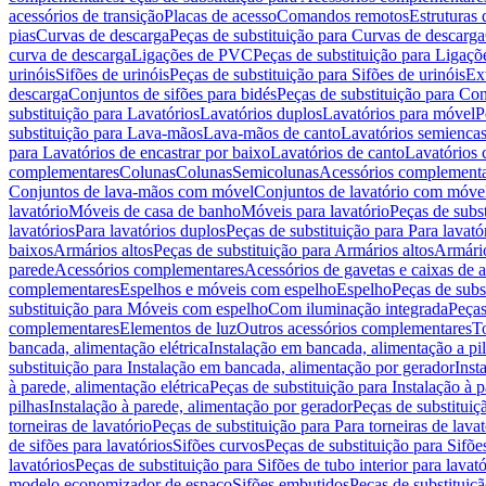
acessórios de transição
Placas de acesso
Comandos remotos
Estruturas 
pias
Curvas de descarga
Peças de substituição para Curvas de descarga
curva de descarga
Ligações de PVC
Peças de substituição para Ligaç
urinóis
Sifões de urinóis
Peças de substituição para Sifões de urinóis
Ex
descarga
Conjuntos de sifões para bidés
Peças de substituição para Con
substituição para Lavatórios
Lavatórios duplos
Lavatórios para móvel
P
substituição para Lava-mãos
Lava-mãos de canto
Lavatórios semiencas
para Lavatórios de encastrar por baixo
Lavatórios de canto
Lavatórios 
complementares
Colunas
Colunas
Semicolunas
Acessórios complementa
Conjuntos de lava-mãos com móvel
Conjuntos de lavatório com móve
lavatório
Móveis de casa de banho
Móveis para lavatório
Peças de subst
lavatórios
Para lavatórios duplos
Peças de substituição para Para lavató
baixos
Armários altos
Peças de substituição para Armários altos
Armári
parede
Acessórios complementares
Acessórios de gavetas e caixas de 
complementares
Espelhos e móveis com espelho
Espelho
Peças de subs
substituição para Móveis com espelho
Com iluminação integrada
Peças
complementares
Elementos de luz
Outros acessórios complementares
T
bancada, alimentação elétrica
Instalação em bancada, alimentação a pi
substituição para Instalação em bancada, alimentação por gerador
Inst
à parede, alimentação elétrica
Peças de substituição para Instalação à p
pilhas
Instalação à parede, alimentação por gerador
Peças de substituiç
torneiras de lavatório
Peças de substituição para Para torneiras de lavat
de sifões para lavatórios
Sifões curvos
Peças de substituição para Sifõe
lavatórios
Peças de substituição para Sifões de tubo interior para lavató
modelo economizador de espaço
Sifões embutidos
Peças de substituiç