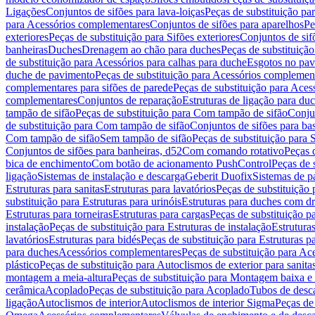
Ligações
Conjuntos de sifões para lava-loiças
Peças de substituição par
para Acessórios complementares
Conjuntos de sifões para aparelhos
Pe
exteriores
Peças de substituição para Sifões exteriores
Conjuntos de sif
banheiras
Duches
Drenagem ao chão para duches
Peças de substituiçã
de substituição para Acessórios para calhas para duche
Esgotos no pav
duche de pavimento
Peças de substituição para Acessórios complemen
complementares para sifões de parede
Peças de substituição para Aces
complementares
Conjuntos de reparação
Estruturas de ligação para du
tampão de sifão
Peças de substituição para Com tampão de sifão
Conjun
de substituição para Com tampão de sifão
Conjuntos de sifões para ba
Com tampão de sifão
Sem tampão de sifão
Peças de substituição para
Conjuntos de sifões para banheiras, d52
Com comando rotativo
Peças 
bica de enchimento
Com botão de acionamento PushControl
Peças de 
ligação
Sistemas de instalação e descarga
Geberit Duofix
Sistemas de p
Estruturas para sanitas
Estruturas para lavatórios
Peças de substituição 
substituição para Estruturas para urinóis
Estruturas para duches com d
Estruturas para torneiras
Estruturas para cargas
Peças de substituição pa
instalação
Peças de substituição para Estruturas de instalação
Estruturas
lavatórios
Estruturas para bidés
Peças de substituição para Estruturas p
para duches
Acessórios complementares
Peças de substituição para A
plástico
Peças de substituição para Autoclismos de exterior para sanitas
montagem a meia-altura
Peças de substituição para Montagem baixa e
cerâmica
Acoplado
Peças de substituição para Acoplado
Tubos de desca
ligação
Autoclismos de interior
Autoclismos de interior Sigma
Peças de