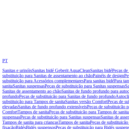
PT
Sanitas e urinóis
Sanitas bidé Geberit AquaClean
Sanitas bidé
Peças de 
substituição para Sanitas de assentamento ao chão
Painéis de design
Pe
substituição para Acessórios complementares
Para sanitas bidé
Para tam
sanita
Sanitas suspensas
Peças de substituição para Sanitas suspensas
Sa
Sanitas de assentamento ao chão
Sanitas de fundo profundo para autoc
profundo
Peças de substituição para Sanitas de fundo profundo
Autocli
substituição para Tampos de sanita
Sanitas versão Comfort
Peças de su
elevadas
Sanitas de fundo profundo extensíveis
Peças de substituição 
Comfort
Tampos de sanita
Peças de substituição para Tampos de sanita
suspensas
Peças de substituição para Sanitas suspensas
Sanitas de ass
Tampos de sanita para crianças
Tampos de sanita
Peças de substituição
fixação
Bidés
Bidés suspensos
Peças de substituição para Bidés suspen