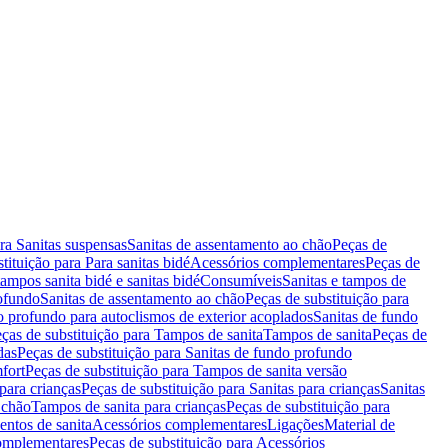
ara Sanitas suspensas
Sanitas de assentamento ao chão
Peças de
tituição para Para sanitas bidé
Acessórios complementares
Peças de
tampos sanita bidé e sanitas bidé
Consumíveis
Sanitas e tampos de
rofundo
Sanitas de assentamento ao chão
Peças de substituição para
o profundo para autoclismos de exterior acoplados
Sanitas de fundo
ças de substituição para Tampos de sanita
Tampos de sanita
Peças de
das
Peças de substituição para Sanitas de fundo profundo
fort
Peças de substituição para Tampos de sanita versão
para crianças
Peças de substituição para Sanitas para crianças
Sanitas
 chão
Tampos de sanita para crianças
Peças de substituição para
entos de sanita
Acessórios complementares
Ligações
Material de
omplementares
Peças de substituição para Acessórios