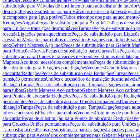
Omega
Acessórios complementares
Válvulas de enchimento e de desc
substituição para Válvulas de enchimento para autoclismo de interior
V
descarga
Peças de substituição para Válvulas de descarga
Descarga du
tricompostos para água potável
Tubos tricompostos para aquecimento
A
Reduções
Ângulo
Peças de substituição para Ângulo
Tês
Peças de subst
para Uniões e transições desmontáveis
Tampas
Peças de substituição 
roscada
Ligações para aquecimento
Peças de substituição para Ligaçõ
acessórios
Vedações para tubos e acessórios
Fixações para tubos
Fixaçõ
inox
Geberit Mapress Aço inox
Peças de substituição para Geberit Ma
para Reduções
Curvas
Peças de substituição para Curvas
Tês
Peças de s
substituição para Uniões e transições desmontáveis
Juntas de dilatação
Mapress Aço inox, acessórios complementares
Peças de substituição 
de substituição para Fixações para ligações
Vedantes
Geberit Mapress
abocardar
Reduções
Peças de substituição para Reduções
Curvas
Peças 
transição permanentes
Uniões e acessórios de transição desmontáveis
P
dilatação
Tampas
Peças de substituição para Tampas
Ligações para aqu
para tubos
Geberit Mapress Aço carbono
Geberit Mapress Aço carbon
para Pontas de abocardar
Reduções
Peças de substituição para Reduçõ
permanentes
Peças de substituição para Uniões permanentes
Uniões e 
dilatação
Tampas
Peças de substituição para Tampas
Ligações para aqu
tubos e acessórios
Fixações para tubos
Vedantes
Conjuntos de parafuso 
abocardar
Peças de substituição para Pontas de abocardar
Reduções
Peç
para Cruzetas
Uniões permanentes
Peças de substituição para Uniões 
Tampas
Ligações
Peças de substituição para Ligações
Ligações para a
substituição para Acessórios complementares para Geberit Mapress C