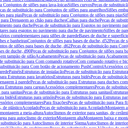
a Conjuntos de sifões para lava-loiças
Sifões curvos
Peças de substituiç
ças de substituição para Conjuntos de sifões para aparelhos
Sifões embu
ões para pias
Peças de substituição para Conjuntos de sifões para pias
Si
o para Drenagem ao chão para duches
Calhas para duche
Peças de substi
imento para duche
Peças de substituição para Esgotos no pavimento pa
tares para esgotos no pavimento para duche de pavimento
Sifões de par
sórios complementares para sifões de parede
Bases de duche e superfíci
ches e banheiras
Conjuntos de sifões para bases de duche, d52
Peças de s
tos de sifões para bases de duche, d62
Peças de substituição para Conj
ses de duche, d90
Peças de substituição para Conjuntos de sifões para b
 Sem tampão de sifão
Acabamento
Peças de substituição para Acabament
de substituição para Com comando rotativo
Com comando rotativo e bic
substituição para Com botão de acionamento PushControl
Acessórios co
arede
Painéis
Estruturas de instalação
Peças de substituição para Estrutura
para Estruturas para lavatórios
Estruturas para bidés
Peças de substituição
renagem à parede
Peças de substituição para Estruturas para duches co
ra Estruturas para cargas
Acessórios complementares
Peças de substitu
 para sanitas
Peças de substituição para Estruturas para sanitas
Estruturas
ara bidés
Estruturas para urinóis
Peças de substituição para Estruturas par
cessórios complementares
Para fixações
Peças de substituição para Para f
, de plástico
Acoplado
Peças de substituição para Acoplado
Montagem al
 montagem a meia-altura
Autoclismos de exterior para sanitas, de cerâm
rga para autoclismo de exterior
Montagem alta
Montagem baixa e monta
 substituição para Autoclismos de interior Sigma
Autoclismos de interi