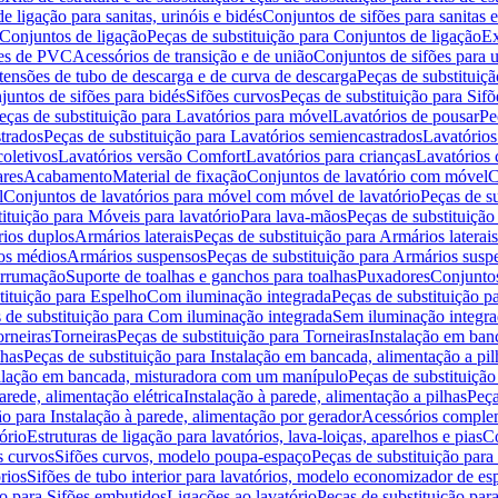
de ligação para sanitas, urinóis e bidés
Conjuntos de sifões para sanitas e
Conjuntos de ligação
Peças de substituição para Conjuntos de ligação
Ex
ões de PVC
Acessórios de transição e de união
Conjuntos de sifões para u
tensões de tubo de descarga e de curva de descarga
Peças de substituiç
juntos de sifões para bidés
Sifões curvos
Peças de substituição para Sif
eças de substituição para Lavatórios para móvel
Lavatórios de pousar
Pe
trados
Peças de substituição para Lavatórios semiencastrados
Lavatórios
coletivos
Lavatórios versão Comfort
Lavatórios para crianças
Lavatórios 
res
Acabamento
Material de fixação
Conjuntos de lavatório com móvel
C
l
Conjuntos de lavatórios para móvel com móvel de lavatório
Peças de s
ituição para Móveis para lavatório
Para lava-mãos
Peças de substituição
rios duplos
Armários laterais
Peças de substituição para Armários laterais
os médios
Armários suspensos
Peças de substituição para Armários susp
arrumação
Suporte de toalhas e ganchos para toalhas
Puxadores
Conjuntos
tituição para Espelho
Com iluminação integrada
Peças de substituição 
 de substituição para Com iluminação integrada
Sem iluminação integr
orneiras
Torneiras
Peças de substituição para Torneiras
Instalação em banc
lhas
Peças de substituição para Instalação em bancada, alimentação a pil
alação em bancada, misturadora com um manípulo
Peças de substituiçã
arede, alimentação elétrica
Instalação à parede, alimentação a pilhas
Peça
ão para Instalação à parede, alimentação por gerador
Acessórios comple
ório
Estruturas de ligação para lavatórios, lava-loiças, aparelhos e pias
Co
s curvos
Sifões curvos, modelo poupa-espaço
Peças de substituição par
rios
Sifões de tubo interior para lavatórios, modelo economizador de es
ão para Sifões embutidos
Ligações ao lavatório
Peças de substituição par