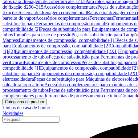
ralos para drenagem de cobertura até 12 l/s
Para ralos para drenagem de
de fixação d250–315
Acessórios complementares
Peças de substituiçã
fixações
Sistema de drenagem convencional
Ralos para drenagem de c
barreira de vapor
Acessórios complementares
Ferramentas
Ferramentas
substituição para Ferramentas de compressão manual
Equipamentos de
compatibilidade [2]
Peças de substituição para Equipamentos de compr
tubos
Tampões para teste de pressão
Peças de substituição para Tampõe
Mapress
Equipamentos de compressão, compatibilidade [1]
Peças de s
para Equipamentos de compressão, compatibilidade [2]
Compatibilida
[1]/[2]
Equipamentos de compressão, compatibilidade [2XL]
Equipamen
processamento de tubos
Peças de substituição para Ferramentas de pr
verificação
Equipamentos de compressão
Peças de substituição para 
compatibilidade [1]
Equipamentos de compressão, compatibilidade [2]
substituição para Equipamentos de compressão, compatibilidade [2X
eletrossoldadura
Peças de substituição para Máquinas de eletrossoldad
soldadura topo a topo
Acessórios complementares para máquinas de so
processamento de tubos
Peças de substituição para Ferramentas de pr
complementares para ferramentas de processamento de tubos
Comando
Categorias de produto
Linhas de casa de banho
Novidades