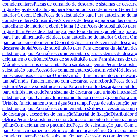
complementares
Placas de comando de descarga e sistemas de descarga
Sigma
Peças de substituição para Para autoclismo de interior Geberit 
interior Geberit Delta
Peças de substituição para Para autoclismo de in
complementares
Consumíveis
Sistemas de descarga para sanitas com a
autoclismo de interior Geberit Sigma 12 cm
Peças de substituição para
Sigma 8 cm
Peças de substituição para Para alimentação elétrica, para
para Para alimentação elétrica, para autoclismo de interior Geberit 
para autoclismo de interior Geberit Sigma 12 cm
Sistemas de descarga
descarga dupla
Peças de substituição para Para descarga dupla
Para de
substituição para Acessórios complementares para sistemas de descarg
acionamento eletrónico
Peças de substituição para Para sistemas de d
Módulos sanitários para sanitas
Para sanitas suspensas
Peças de substit
substituição para Acessórios complementares
Consumíveis
Módulos san
bidés suspensos e ao chão
Urinóis
Urinóis, funcionamento com descar
tampa
Urinóis, funcionamento com descarga, sem rebordo
Peças de su
exterior
Peças de substituição para Para sistema de descarga embutido
para urinóis integrado
Para sistema de descarga para urinóis integrado
substituição para Urinóis, funcionamento com descarga, com/para ta
Urinóis, funcionamento sem água
Sem tampa
Peças de substituição p
substituição para Acessórios complementares
Sifões e acessórios comp
de descarga e acessórios de transição
Material de fixação
Distribuidor 
elétrica
Peças de substituição para Com acionamento eletrónico, alimen
pilhas
Com acionamento pneumático
Peças de substituição para Com 
para Com acionamento eletrónico, alimentação elétrica
Com acionament
complementares
Peças de substituição para Acessórios complementare