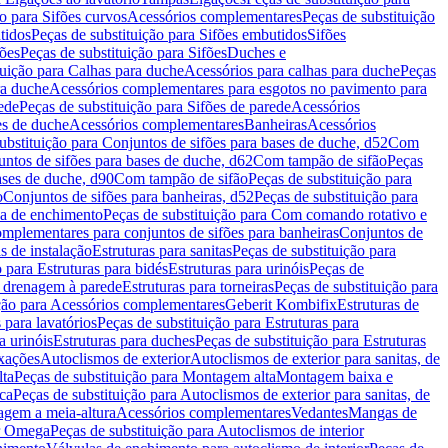
ão para Sifões curvos
Acessórios complementares
Peças de substituição
tidos
Peças de substituição para Sifões embutidos
Sifões
fões
Peças de substituição para Sifões
Duches e
tuição para Calhas para duche
Acessórios para calhas para duche
Peças
ra duche
Acessórios complementares para esgotos no pavimento para
ede
Peças de substituição para Sifões de parede
Acessórios
es de duche
Acessórios complementares
Banheiras
Acessórios
ubstituição para Conjuntos de sifões para bases de duche, d52
Com
untos de sifões para bases de duche, d62
Com tampão de sifão
Peças
ases de duche, d90
Com tampão de sifão
Peças de substituição para
o
Conjuntos de sifões para banheiras, d52
Peças de substituição para
a de enchimento
Peças de substituição para Com comando rotativo e
mplementares para conjuntos de sifões para banheiras
Conjuntos de
s de instalação
Estruturas para sanitas
Peças de substituição para
 para Estruturas para bidés
Estruturas para urinóis
Peças de
m drenagem à parede
Estruturas para torneiras
Peças de substituição para
ição para Acessórios complementares
Geberit Kombifix
Estruturas de
 para lavatórios
Peças de substituição para Estruturas para
a urinóis
Estruturas para duches
Peças de substituição para Estruturas
ixações
Autoclismos de exterior
Autoclismos de exterior para sanitas, de
ta
Peças de substituição para Montagem alta
Montagem baixa e
ica
Peças de substituição para Autoclismos de exterior para sanitas, de
gem a meia-altura
Acessórios complementares
Vedantes
Mangas de
or Omega
Peças de substituição para Autoclismos de interior