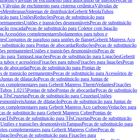
chimento
Válvulas de enchimento para autoclismo de interior
Peças de
a Válvulas de enchimento para cisterna cerâmica
Válvulas de
es
Membranas
Sistemas de distribuição
Geberit Mepla
Tubos
uição para Uniões
Reduções
Peças de substituição para
 permanentes
Uniões e transições desmontáveis
Peças de substituição
gação roscada
Peças de substituição para Coletor com ligação
ara Acessórios complementares
Isolamentos para tubos e
tes
Conjuntos de parafuso para uniões de flange
Geberit Mapress Aço
 substituição para Pontas de abocardar
Reduções
Peças de substituição
iões permanentes
Uniões e transições desmontáveis
Peças de
ição para Tampas
Ligações
Peças de substituição para Ligações
Geberit
a tubos e acessórios
Fixações para tubos
Fixações para ligações
Peças
as de abocardar
Peças de substituição para Pontas de
s de transição permanentes
Peças de substituição para Acessórios de
s
Juntas de dilatação
Peças de substituição para Juntas de
ios complementares para Geberit Mapress Therm
Vedantes
Fixações
Tubos 1.0215
Pontas de tubo
Pontas de abocardar
Peças de substituição
ra Tês
Cruzetas
Peças de substituição para Cruzetas
Uniões
desmontáveis
Juntas de dilatação
Peças de substituição para Juntas de
ios complementares para Geberit Mapress Aço carbono
Vedações para
ças de substituição para Geberit Mapress Cobre
Pontas de
vas
Tês
Peças de substituição para Tês
Cruzetas
Peças de substituição
a Uniões e transições desmontáveis
Tampas
Peças de substituição para
rios complementares para Geberit Mapress Cobre
Peças de
 ligações
Peças de substituição para Fixações para