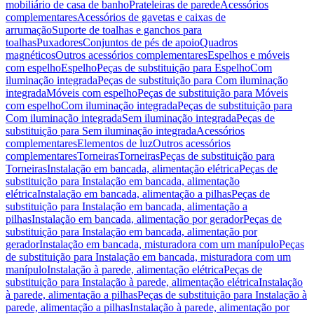
mobiliário de casa de banho
Prateleiras de parede
Acessórios
complementares
Acessórios de gavetas e caixas de
arrumação
Suporte de toalhas e ganchos para
toalhas
Puxadores
Conjuntos de pés de apoio
Quadros
magnéticos
Outros acessórios complementares
Espelhos e móveis
com espelho
Espelho
Peças de substituição para Espelho
Com
iluminação integrada
Peças de substituição para Com iluminação
integrada
Móveis com espelho
Peças de substituição para Móveis
com espelho
Com iluminação integrada
Peças de substituição para
Com iluminação integrada
Sem iluminação integrada
Peças de
substituição para Sem iluminação integrada
Acessórios
complementares
Elementos de luz
Outros acessórios
complementares
Torneiras
Torneiras
Peças de substituição para
Torneiras
Instalação em bancada, alimentação elétrica
Peças de
substituição para Instalação em bancada, alimentação
elétrica
Instalação em bancada, alimentação a pilhas
Peças de
substituição para Instalação em bancada, alimentação a
pilhas
Instalação em bancada, alimentação por gerador
Peças de
substituição para Instalação em bancada, alimentação por
gerador
Instalação em bancada, misturadora com um manípulo
Peças
de substituição para Instalação em bancada, misturadora com um
manípulo
Instalação à parede, alimentação elétrica
Peças de
substituição para Instalação à parede, alimentação elétrica
Instalação
à parede, alimentação a pilhas
Peças de substituição para Instalação à
parede, alimentação a pilhas
Instalação à parede, alimentação por