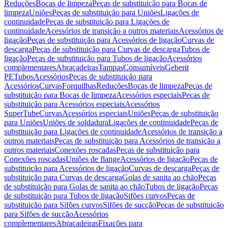
Reduções
Bocas de limpeza
Peças de substituição para Bocas de
limpeza
Uniões
Peças de substituição para Uniões
Ligações de
continuidade
Peças de substituição para Ligações de
continuidade
Acessórios de transição a outros materiais
Acessórios de
ligação
Peças de substituição para Acessórios de ligação
Curvas de
descarga
Peças de substituição para Curvas de descarga
Tubos de
ligação
Peças de substituição para Tubos de ligação
Acessórios
complementares
Abraçadeiras
Tampas
Consumíveis
Geberit
PE
Tubos
Acessórios
Peças de substituição para
Acessórios
Curvas
Forquilhas
Reduções
Bocas de limpeza
Peças de
substituição para Bocas de limpeza
Acessórios especiais
Peças de
substituição para Acessórios especiais
Acessórios
SuperTube
Curvas
Acessórios especiais
Uniões
Peças de substituição
para Uniões
Uniões de soldadura
Ligações de continuidade
Peças de
substituição para Ligações de continuidade
Acessórios de transição a
outros materiais
Peças de substituição para Acessórios de transição a
outros materiais
Conexões roscadas
Peças de substituição para
Conexões roscadas
Uniões de flange
Acessórios de ligação
Peças de
substituição para Acessórios de ligação
Curvas de descarga
Peças de
substituição para Curvas de descarga
Golas de sanita ao chão
Peças
de substituição para Golas de sanita ao chão
Tubos de ligação
Peças
de substituição para Tubos de ligação
Sifões curvos
Peças de
substituição para Sifões curvos
Sifões de sucção
Peças de substituição
para Sifões de sucção
Acessórios
complementares
Abraçadeiras
Fixações para