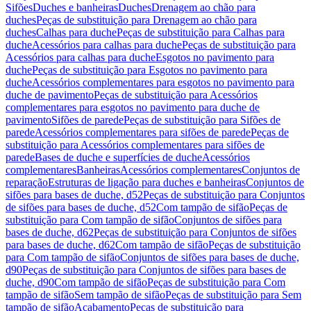
Sifões
Duches e banheiras
Duches
Drenagem ao chão para
duches
Peças de substituição para Drenagem ao chão para
duches
Calhas para duche
Peças de substituição para Calhas para
duche
Acessórios para calhas para duche
Peças de substituição para
Acessórios para calhas para duche
Esgotos no pavimento para
duche
Peças de substituição para Esgotos no pavimento para
duche
Acessórios complementares para esgotos no pavimento para
duche de pavimento
Peças de substituição para Acessórios
complementares para esgotos no pavimento para duche de
pavimento
Sifões de parede
Peças de substituição para Sifões de
parede
Acessórios complementares para sifões de parede
Peças de
substituição para Acessórios complementares para sifões de
parede
Bases de duche e superfícies de duche
Acessórios
complementares
Banheiras
Acessórios complementares
Conjuntos de
reparação
Estruturas de ligação para duches e banheiras
Conjuntos de
sifões para bases de duche, d52
Peças de substituição para Conjuntos
de sifões para bases de duche, d52
Com tampão de sifão
Peças de
substituição para Com tampão de sifão
Conjuntos de sifões para
bases de duche, d62
Peças de substituição para Conjuntos de sifões
para bases de duche, d62
Com tampão de sifão
Peças de substituição
para Com tampão de sifão
Conjuntos de sifões para bases de duche,
d90
Peças de substituição para Conjuntos de sifões para bases de
duche, d90
Com tampão de sifão
Peças de substituição para Com
tampão de sifão
Sem tampão de sifão
Peças de substituição para Sem
tampão de sifão
Acabamento
Peças de substituição para