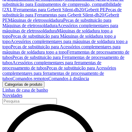
substituição para Equipamentos de compressão, compatibilidade
[2XL]
Ferramentas para Geberit Silent-db20/Geberit PE
Peças de
substituição para Ferramentas para Geberit Silent-db20/Geberit
PE
Máquinas de eletrossoldadura
Peças de substituição para
Máquinas de eletrossoldadura
Acessórios complementares para
máquinas de eletrossoldadura
Máquinas de soldadura topo a
topo
Peças de substituição para Máquinas de soldadura topo a
topo
Acessórios complementares para máquinas de soldadura topo a
topo
Peças de substituição para Acessórios complementares para
máquinas de soldadura topo a topo
Ferramentas de processamento de
tubos
Peças de substituição para Ferramentas de processamento de
tubos
Acessórios complementares para ferramentas de
processamento de tubos
Peças de substituição para Acessórios
complementares para ferramentas de processamento de
tubos
Comandos remotos
Comandos à distância
Categorias de produto
Linhas de casa de banho
Novidades