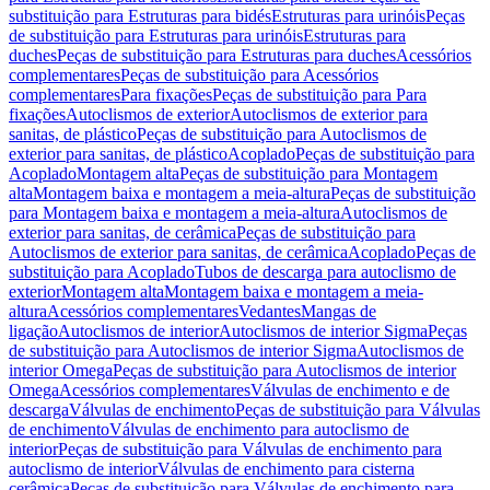
substituição para Estruturas para bidés
Estruturas para urinóis
Peças
de substituição para Estruturas para urinóis
Estruturas para
duches
Peças de substituição para Estruturas para duches
Acessórios
complementares
Peças de substituição para Acessórios
complementares
Para fixações
Peças de substituição para Para
fixações
Autoclismos de exterior
Autoclismos de exterior para
sanitas, de plástico
Peças de substituição para Autoclismos de
exterior para sanitas, de plástico
Acoplado
Peças de substituição para
Acoplado
Montagem alta
Peças de substituição para Montagem
alta
Montagem baixa e montagem a meia-altura
Peças de substituição
para Montagem baixa e montagem a meia-altura
Autoclismos de
exterior para sanitas, de cerâmica
Peças de substituição para
Autoclismos de exterior para sanitas, de cerâmica
Acoplado
Peças de
substituição para Acoplado
Tubos de descarga para autoclismo de
exterior
Montagem alta
Montagem baixa e montagem a meia-
altura
Acessórios complementares
Vedantes
Mangas de
ligação
Autoclismos de interior
Autoclismos de interior Sigma
Peças
de substituição para Autoclismos de interior Sigma
Autoclismos de
interior Omega
Peças de substituição para Autoclismos de interior
Omega
Acessórios complementares
Válvulas de enchimento e de
descarga
Válvulas de enchimento
Peças de substituição para Válvulas
de enchimento
Válvulas de enchimento para autoclismo de
interior
Peças de substituição para Válvulas de enchimento para
autoclismo de interior
Válvulas de enchimento para cisterna
cerâmica
Peças de substituição para Válvulas de enchimento para