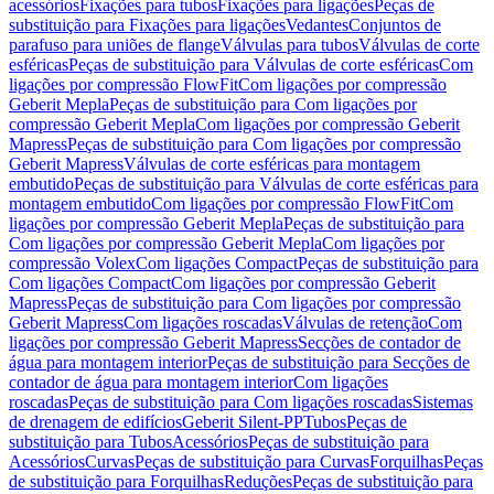
acessórios
Fixações para tubos
Fixações para ligações
Peças de
substituição para Fixações para ligações
Vedantes
Conjuntos de
parafuso para uniões de flange
Válvulas para tubos
Válvulas de corte
esféricas
Peças de substituição para Válvulas de corte esféricas
Com
ligações por compressão FlowFit
Com ligações por compressão
Geberit Mepla
Peças de substituição para Com ligações por
compressão Geberit Mepla
Com ligações por compressão Geberit
Mapress
Peças de substituição para Com ligações por compressão
Geberit Mapress
Válvulas de corte esféricas para montagem
embutido
Peças de substituição para Válvulas de corte esféricas para
montagem embutido
Com ligações por compressão FlowFit
Com
ligações por compressão Geberit Mepla
Peças de substituição para
Com ligações por compressão Geberit Mepla
Com ligações por
compressão Volex
Com ligações Compact
Peças de substituição para
Com ligações Compact
Com ligações por compressão Geberit
Mapress
Peças de substituição para Com ligações por compressão
Geberit Mapress
Com ligações roscadas
Válvulas de retenção
Com
ligações por compressão Geberit Mapress
Secções de contador de
água para montagem interior
Peças de substituição para Secções de
contador de água para montagem interior
Com ligações
roscadas
Peças de substituição para Com ligações roscadas
Sistemas
de drenagem de edifícios
Geberit Silent-PP
Tubos
Peças de
substituição para Tubos
Acessórios
Peças de substituição para
Acessórios
Curvas
Peças de substituição para Curvas
Forquilhas
Peças
de substituição para Forquilhas
Reduções
Peças de substituição para