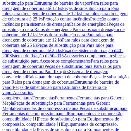
substituição para Estruturas de barreira de vapor
Para ralos para
drenagem de cobertura até 12 l/s
Peças de substituição para Para
ralos para drenagem de cobertura até 12 l/s
Para ralos para drenagem
de cobertura até 25 l/s
Proteção contra incêndios
Proteção contra
incêndios para sistemas de drenagem
Ralos de emergência
Peças de
substituição para Ralos de emergência
Para ralos para drenagem de
cobertura até 12 l/s
Peças de substituição para Para ralos para
drenagem de cobertura até 12 l/s
Para ralos para drenagem de
cobertura até 25 l/s
Peças de substituição para Para ralos para
drenagem de cobertura até 25 l/s
Fixações
Sistema de fixação d40–
200
Sistema de fixação d250–315
Acessórios complementares
Peças
de substituição para Acessórios complementares
Para ralos para
drenagem de cobertura
Peças de substituição para Para ralos para
drenagem de cobertura
Para fixações
Sistema de drenagem
convencional
Ralos para drenagem de cobertura
Peças de substituição
para Ralos para drenagem de cobertura
Estruturas de barreira de
vapor
Peças de substituição para Estruturas de barreira de
vapor
Acessórios
complementares
Ferramentas
Ferramentas
Ferramentas para Geberit
Mepla
Peças de substituição para Ferramentas para Geberit
Mepla
Ferramentas de compressão manual
Peças de substituição para
Ferramentas de compressão manual
Equipamentos de compressão,
compatibilidade [1]
Peças de substituição para Equipamentos de
compressão, compatibilidade [1]
Equipamentos de compressão,
compatibilidade [2]
Peças de substituição para Equipamentos de