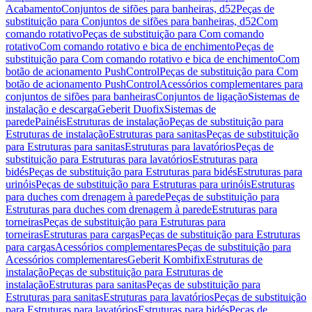
Acabamento
Conjuntos de sifões para banheiras, d52
Peças de
substituição para Conjuntos de sifões para banheiras, d52
Com
comando rotativo
Peças de substituição para Com comando
rotativo
Com comando rotativo e bica de enchimento
Peças de
substituição para Com comando rotativo e bica de enchimento
Com
botão de acionamento PushControl
Peças de substituição para Com
botão de acionamento PushControl
Acessórios complementares para
conjuntos de sifões para banheiras
Conjuntos de ligação
Sistemas de
instalação e descarga
Geberit Duofix
Sistemas de
parede
Painéis
Estruturas de instalação
Peças de substituição para
Estruturas de instalação
Estruturas para sanitas
Peças de substituição
para Estruturas para sanitas
Estruturas para lavatórios
Peças de
substituição para Estruturas para lavatórios
Estruturas para
bidés
Peças de substituição para Estruturas para bidés
Estruturas para
urinóis
Peças de substituição para Estruturas para urinóis
Estruturas
para duches com drenagem à parede
Peças de substituição para
Estruturas para duches com drenagem à parede
Estruturas para
torneiras
Peças de substituição para Estruturas para
torneiras
Estruturas para cargas
Peças de substituição para Estruturas
para cargas
Acessórios complementares
Peças de substituição para
Acessórios complementares
Geberit Kombifix
Estruturas de
instalação
Peças de substituição para Estruturas de
instalação
Estruturas para sanitas
Peças de substituição para
Estruturas para sanitas
Estruturas para lavatórios
Peças de substituição
para Estruturas para lavatórios
Estruturas para bidés
Peças de