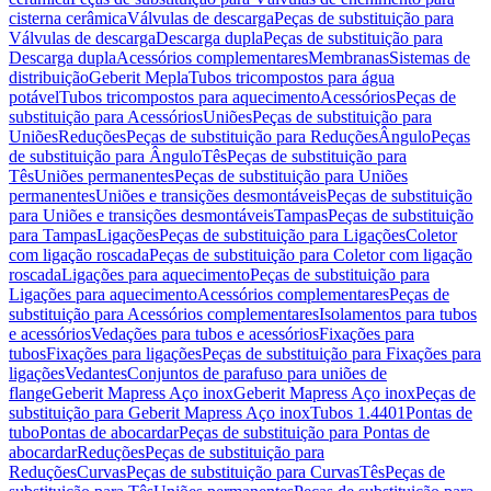
cisterna cerâmica
Válvulas de descarga
Peças de substituição para
Válvulas de descarga
Descarga dupla
Peças de substituição para
Descarga dupla
Acessórios complementares
Membranas
Sistemas de
distribuição
Geberit Mepla
Tubos tricompostos para água
potável
Tubos tricompostos para aquecimento
Acessórios
Peças de
substituição para Acessórios
Uniões
Peças de substituição para
Uniões
Reduções
Peças de substituição para Reduções
Ângulo
Peças
de substituição para Ângulo
Tês
Peças de substituição para
Tês
Uniões permanentes
Peças de substituição para Uniões
permanentes
Uniões e transições desmontáveis
Peças de substituição
para Uniões e transições desmontáveis
Tampas
Peças de substituição
para Tampas
Ligações
Peças de substituição para Ligações
Coletor
com ligação roscada
Peças de substituição para Coletor com ligação
roscada
Ligações para aquecimento
Peças de substituição para
Ligações para aquecimento
Acessórios complementares
Peças de
substituição para Acessórios complementares
Isolamentos para tubos
e acessórios
Vedações para tubos e acessórios
Fixações para
tubos
Fixações para ligações
Peças de substituição para Fixações para
ligações
Vedantes
Conjuntos de parafuso para uniões de
flange
Geberit Mapress Aço inox
Geberit Mapress Aço inox
Peças de
substituição para Geberit Mapress Aço inox
Tubos 1.4401
Pontas de
tubo
Pontas de abocardar
Peças de substituição para Pontas de
abocardar
Reduções
Peças de substituição para
Reduções
Curvas
Peças de substituição para Curvas
Tês
Peças de