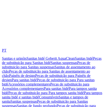
PT
Sanitas e urinóis
Sanitas bidé Geberit AquaClean
Sanitas bidé
Peças
de substituição para Sanitas bidé
Sanitas suspensas
Peças de
substituição para Sanitas suspensas
Sanitas de assentamento ao
chão
Peças de substituição para Sanitas de assentamento ao
chão
Painéis de design
Peças de substituição para Painéis de
design
Para sanitas bidé
Peças de substituição para Para sanitas
bidé
Acessórios complementares
Peças de substituição para
Acessórios complementares
Para sanitas bidé
Para tampos sanita
bidé
Peças de substituição para Para tampos sanita bidé
Para tampos
sanita bidé e sanitas bidé
Consumíveis
Sanitas e tampos de
sanita
Sanitas suspensas
Peças de substituição para Sanitas
suspensas
Sanitas de fundo profundo
Peças de substituição para