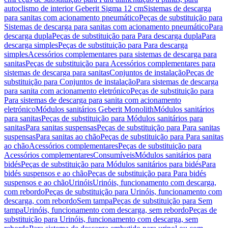
autoclismo de interior Geberit Sigma 12 cm
Sistemas de descarga
para sanitas com acionamento pneumático
Peças de substituição para
Sistemas de descarga para sanitas com acionamento pneumático
Para
descarga dupla
Peças de substituição para Para descarga dupla
Para
descarga simples
Peças de substituição para Para descarga
simples
Acessórios complementares para sistemas de descarga para
sanitas
Peças de substituição para Acessórios complementares para
sistemas de descarga para sanitas
Conjuntos de instalação
Peças de
substituição para Conjuntos de instalação
Para sistemas de descarga
para sanita com acionamento eletrónico
Peças de substituição para
Para sistemas de descarga para sanita com acionamento
eletrónico
Módulos sanitários Geberit Monolith
Módulos sanitários
para sanitas
Peças de substituição para Módulos sanitários para
sanitas
Para sanitas suspensas
Peças de substituição para Para sanitas
suspensas
Para sanitas ao chão
Peças de substituição para Para sanitas
ao chão
Acessórios complementares
Peças de substituição para
Acessórios complementares
Consumíveis
Módulos sanitários para
bidés
Peças de substituição para Módulos sanitários para bidés
Para
bidés suspensos e ao chão
Peças de substituição para Para bidés
suspensos e ao chão
Urinóis
Urinóis, funcionamento com descarga,
com rebordo
Peças de substituição para Urinóis, funcionamento com
descarga, com rebordo
Sem tampa
Peças de substituição para Sem
tampa
Urinóis, funcionamento com descarga, sem rebordo
Peças de
substituição para Urinóis, funcionamento com descarga, sem