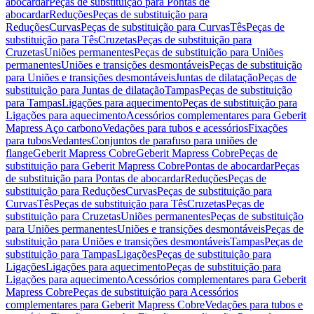
abocardar
Peças de substituição para Pontas de
abocardar
Reduções
Peças de substituição para
Reduções
Curvas
Peças de substituição para Curvas
Tês
Peças de
substituição para Tês
Cruzetas
Peças de substituição para
Cruzetas
Uniões permanentes
Peças de substituição para Uniões
permanentes
Uniões e transições desmontáveis
Peças de substituição
para Uniões e transições desmontáveis
Juntas de dilatação
Peças de
substituição para Juntas de dilatação
Tampas
Peças de substituição
para Tampas
Ligações para aquecimento
Peças de substituição para
Ligações para aquecimento
Acessórios complementares para Geberit
Mapress Aço carbono
Vedações para tubos e acessórios
Fixações
para tubos
Vedantes
Conjuntos de parafuso para uniões de
flange
Geberit Mapress Cobre
Geberit Mapress Cobre
Peças de
substituição para Geberit Mapress Cobre
Pontas de abocardar
Peças
de substituição para Pontas de abocardar
Reduções
Peças de
substituição para Reduções
Curvas
Peças de substituição para
Curvas
Tês
Peças de substituição para Tês
Cruzetas
Peças de
substituição para Cruzetas
Uniões permanentes
Peças de substituição
para Uniões permanentes
Uniões e transições desmontáveis
Peças de
substituição para Uniões e transições desmontáveis
Tampas
Peças de
substituição para Tampas
Ligações
Peças de substituição para
Ligações
Ligações para aquecimento
Peças de substituição para
Ligações para aquecimento
Acessórios complementares para Geberit
Mapress Cobre
Peças de substituição para Acessórios
complementares para Geberit Mapress Cobre
Vedações para tubos e