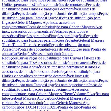
substituição para Tês
Uniões permanentes
Peças de substituição para
Uniões permanentes
Uniões e transições desmontáveis
Peças de
substituição para Uniões e transições desmontáveis
Juntas de
dilatação
Peças de substituição para Juntas de dilatação
Tampas
Peças
de substituição para Tampas
Ligações
Peças de substituição para
Ligações
Geberit Mapress Aço inox, acessórios
complementares
Peças de substituição para Geberit Mapress Aço
inox, acessórios complementares
Vedações para tubos e
acessórios
Fixações para tubos
Fixações para ligações
Peças de
substituição para Fixações para ligações
Vedantes
Geberit Mapress
Therm
Tubos Therm
Acessório
Peças de substituição para
Acessório
Pontas de abocardar
Peças de substituição para Pontas de
abocardar
Reduções
Peças de substituição para
Reduções
Curvas
Peças de substituição para Curvas
Tês
Peças de
substituição para Tês
Acessórios de transição permanentes
Peças de
substituição para Acessórios de transição permanentes
Uniões e
acessórios de transição desmontáveis
Peças de substituição para
Uniões e acessórios de transição desmontáveis
Juntas de
dilatação
Peças de substituição para Juntas de dilatação
Tampas
Peças
de substituição para Tampas
Ligações para aquecimento
Peças de
substituição para Ligações para aquecimento
Acessórios
complementares para Geberit Mapress Therm
Vedantes
Fixações para
tubos
Geberit Mapress Aço carbono
Geberit Mapress Aço
carbono
Peças de substituição para Geberit Mapress Aço
carbono
Tubos 1.0034
Tubos 1.0215
Pontas de tubo
Pontas de