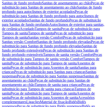
Sanitas de fundo profundo
Sanitas de assentamento ao chão
Peças de
substituição para Sanitas de assentamento ao chão
Sanitas de fundo
profundo para autoclismos de exterior acoplados
Peças de
substituição para Sanitas de fundo profundo para autoclismos de
exterior acoplados
Sanitas de fundo profundo
Peças de substituição
para Sanitas de fundo profundo
Autoclismos de exterior para sanitas,
de cerâmica
Acoplado
Tampos de sanita
Peças de substituição para
Tampos de sanita
Tampos de sanita
Peças de substituição para
Tampos de sanita
Sanitas versão Comfort
Peças de substituição para
Sanitas versão Comfort
Sanitas de fundo profundo elevadas
Peças de
substituição para Sanitas de fundo profundo elevadas
Sanitas de
fundo profundo extensíveis
Peças de substituição para Sanitas de
fundo profundo extensíveis
Tampos de sanita versão Comfort
Peças
de substituição para Tampos de sanita versão Comfort
Tampos de
sanita
Peças de substituição para Tampos de sanita
Assentos de
sanita
Peças de substituição para Assentos de sanita
Sanitas para
crianças
Peças de substituição para Sanitas para crianças
Sanitas
suspensas
Peças de substituição para Sanitas suspensas
Sanitas de
assentamento ao chão
Peças de substituição para Sanitas de
assentamento ao chão
Tampos de sanita para crianças
Peças de
substituição para Tampos de sanita para crianças
Tampos de
sanita
Peças de substituição para Tampos de sanita
Assentos de
sanita
Peças de substituição para Assentos de sanita
Acessórios
complementares
Ligações
Material de fixação
Bidés
Bidés
suspensos
Peças de substituição para Bidés suspensos
Bidés ao