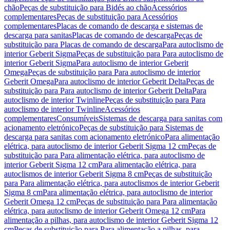
chão
Peças de substituição para Bidés ao chão
Acessórios
complementares
Peças de substituição para Acessórios
complementares
Placas de comando de descarga e sistemas de
descarga para sanitas
Placas de comando de descarga
Peças de
substituição para Placas de comando de descarga
Para autoclismo de
interior Geberit Sigma
Peças de substituição para Para autoclismo de
interior Geberit Sigma
Para autoclismo de interior Geberit
Omega
Peças de substituição para Para autoclismo de interior
Geberit Omega
Para autoclismo de interior Geberit Delta
Peças de
substituição para Para autoclismo de interior Geberit Delta
Para
autoclismo de interior Twinline
Peças de substituição para Para
autoclismo de interior Twinline
Acessórios
complementares
Consumíveis
Sistemas de descarga para sanitas com
acionamento eletrónico
Peças de substituição para Sistemas de
descarga para sanitas com acionamento eletrónico
Para alimentação
elétrica, para autoclismo de interior Geberit Sigma 12 cm
Peças de
substituição para Para alimentação elétrica, para autoclismo de
interior Geberit Sigma 12 cm
Para alimentação elétrica, para
autoclismos de interior Geberit Sigma 8 cm
Peças de substituição
para Para alimentação elétrica, para autoclismos de interior Geberit
Sigma 8 cm
Para alimentação elétrica, para autoclismo de interior
Geberit Omega 12 cm
Peças de substituição para Para alimentação
elétrica, para autoclismo de interior Geberit Omega 12 cm
Para
alimentação a pilhas, para autoclismo de interior Geberit Sigma 12
cm
Peças de substituição para Para alimentação a pilhas, para