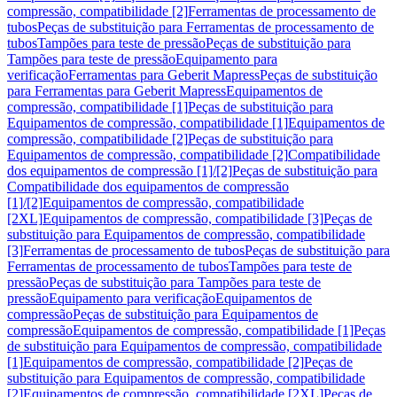
compressão, compatibilidade [2]
Ferramentas de processamento de
tubos
Peças de substituição para Ferramentas de processamento de
tubos
Tampões para teste de pressão
Peças de substituição para
Tampões para teste de pressão
Equipamento para
verificação
Ferramentas para Geberit Mapress
Peças de substituição
para Ferramentas para Geberit Mapress
Equipamentos de
compressão, compatibilidade [1]
Peças de substituição para
Equipamentos de compressão, compatibilidade [1]
Equipamentos de
compressão, compatibilidade [2]
Peças de substituição para
Equipamentos de compressão, compatibilidade [2]
Compatibilidade
dos equipamentos de compressão [1]/[2]
Peças de substituição para
Compatibilidade dos equipamentos de compressão
[1]/[2]
Equipamentos de compressão, compatibilidade
[2XL]
Equipamentos de compressão, compatibilidade [3]
Peças de
substituição para Equipamentos de compressão, compatibilidade
[3]
Ferramentas de processamento de tubos
Peças de substituição para
Ferramentas de processamento de tubos
Tampões para teste de
pressão
Peças de substituição para Tampões para teste de
pressão
Equipamento para verificação
Equipamentos de
compressão
Peças de substituição para Equipamentos de
compressão
Equipamentos de compressão, compatibilidade [1]
Peças
de substituição para Equipamentos de compressão, compatibilidade
[1]
Equipamentos de compressão, compatibilidade [2]
Peças de
substituição para Equipamentos de compressão, compatibilidade
[2]
Equipamentos de compressão, compatibilidade [2XL]
Peças de