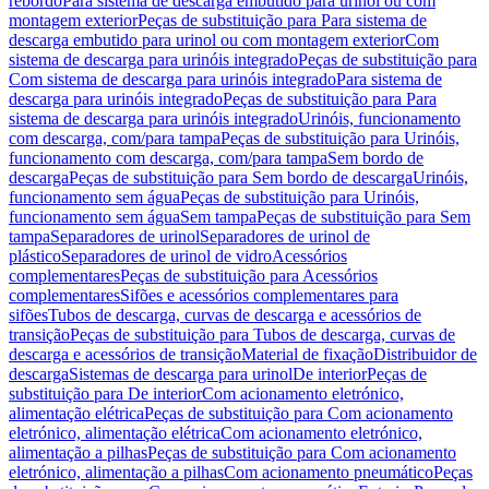
rebordo
Para sistema de descarga embutido para urinol ou com
montagem exterior
Peças de substituição para Para sistema de
descarga embutido para urinol ou com montagem exterior
Com
sistema de descarga para urinóis integrado
Peças de substituição para
Com sistema de descarga para urinóis integrado
Para sistema de
descarga para urinóis integrado
Peças de substituição para Para
sistema de descarga para urinóis integrado
Urinóis, funcionamento
com descarga, com/para tampa
Peças de substituição para Urinóis,
funcionamento com descarga, com/para tampa
Sem bordo de
descarga
Peças de substituição para Sem bordo de descarga
Urinóis,
funcionamento sem água
Peças de substituição para Urinóis,
funcionamento sem água
Sem tampa
Peças de substituição para Sem
tampa
Separadores de urinol
Separadores de urinol de
plástico
Separadores de urinol de vidro
Acessórios
complementares
Peças de substituição para Acessórios
complementares
Sifões e acessórios complementares para
sifões
Tubos de descarga, curvas de descarga e acessórios de
transição
Peças de substituição para Tubos de descarga, curvas de
descarga e acessórios de transição
Material de fixação
Distribuidor de
descarga
Sistemas de descarga para urinol
De interior
Peças de
substituição para De interior
Com acionamento eletrónico,
alimentação elétrica
Peças de substituição para Com acionamento
eletrónico, alimentação elétrica
Com acionamento eletrónico,
alimentação a pilhas
Peças de substituição para Com acionamento
eletrónico, alimentação a pilhas
Com acionamento pneumático
Peças