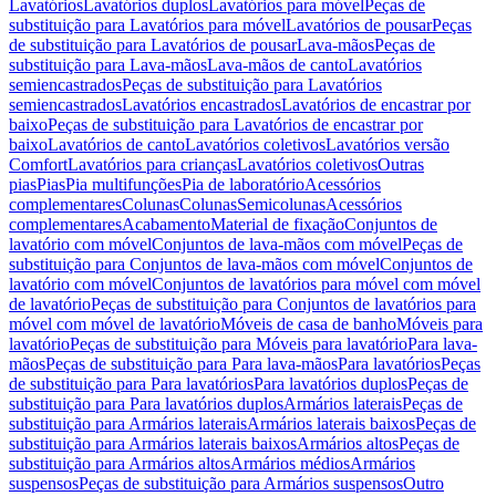
Lavatórios
Lavatórios duplos
Lavatórios para móvel
Peças de
substituição para Lavatórios para móvel
Lavatórios de pousar
Peças
de substituição para Lavatórios de pousar
Lava-mãos
Peças de
substituição para Lava-mãos
Lava-mãos de canto
Lavatórios
semiencastrados
Peças de substituição para Lavatórios
semiencastrados
Lavatórios encastrados
Lavatórios de encastrar por
baixo
Peças de substituição para Lavatórios de encastrar por
baixo
Lavatórios de canto
Lavatórios coletivos
Lavatórios versão
Comfort
Lavatórios para crianças
Lavatórios coletivos
Outras
pias
Pias
Pia multifunções
Pia de laboratório
Acessórios
complementares
Colunas
Colunas
Semicolunas
Acessórios
complementares
Acabamento
Material de fixação
Conjuntos de
lavatório com móvel
Conjuntos de lava-mãos com móvel
Peças de
substituição para Conjuntos de lava-mãos com móvel
Conjuntos de
lavatório com móvel
Conjuntos de lavatórios para móvel com móvel
de lavatório
Peças de substituição para Conjuntos de lavatórios para
móvel com móvel de lavatório
Móveis de casa de banho
Móveis para
lavatório
Peças de substituição para Móveis para lavatório
Para lava-
mãos
Peças de substituição para Para lava-mãos
Para lavatórios
Peças
de substituição para Para lavatórios
Para lavatórios duplos
Peças de
substituição para Para lavatórios duplos
Armários laterais
Peças de
substituição para Armários laterais
Armários laterais baixos
Peças de
substituição para Armários laterais baixos
Armários altos
Peças de
substituição para Armários altos
Armários médios
Armários
suspensos
Peças de substituição para Armários suspensos
Outro