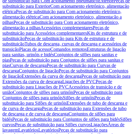
de substituição para Com acionamento pneumático
Exterior
Peças de
substituição para Exterior
Com acionamento eletrónico, alimentação
elétrica
Peças de substituição para Com acionamento eletrónico,
alimentação elétrica
Com acionamento eletrónico, alimentação a
pilhas
Peças de substituição para Com acionamento eletrónico,
alimentação a pilhas
Acessórios complementares
Peças de
substituição para Acessórios complementares
Kits de estrutura e de
substituição
Peças de substituição para Kits de estrutura e de
substituição
Tubos de descarga, curvas de descarga e acessórios de
transição
Placas de acesso
Comandos remotos
Estruturas de ligação
para sanitas, urinóis e bidés
Conjuntos de sifões para sanitas e
pias
Peças de substituição para Conjuntos de sifões para sanitas e
pias
Curvas de descarga
Peças de substituição para Curvas de
descarga
Conjuntos de ligação
Peças de substituição para Conjuntos
de ligação
Extensões da curva de descarga
Peças de substituição para
Extensões da curva de descarga
Ligações de PVC
Peças de
substituição para Ligações de PVC
Acessórios de transição e de
união
Conjuntos de sifões para urinóis
Peças de substituição para
Conjuntos de sifões para urinóis
Sifões de urinóis
Peças de
substituição para Sifões de urinóis
Extensões de tubo de descarga e
de curva de descarga
Peças de substituição para Extensões de tubo
de descarga e de curva de descarga
Conjuntos de sifões para
bidés
Peças de substituição para Conjuntos de sifões para bidés
Sifões
curvos
Peças de substituição para Sifões curvos
Ligações
Áreas de
lavagem
Lavatórios
Lavatórios
Peças de substituição para