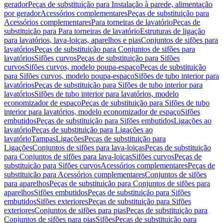
gerador
Peças de substituição para Instalação à parede, alimentação
por gerador
Acessórios complementares
Peças de substituição para
Acessórios complementares
Para torneiras de lavatório
Peças de
substituição para Para torneiras de lavatório
Estruturas de ligação
para lavatórios, lava-loiças, aparelhos e pias
Conjuntos de sifões para
lavatórios
Peças de substituição para Conjuntos de sifões para
lavatórios
Sifões curvos
Peças de substituição para Sifões
curvos
Sifões curvos, modelo poupa-espaço
Peças de substituição
para Sifões curvos, modelo poupa-espaço
Sifões de tubo interior para
lavatórios
Peças de substituição para Sifões de tubo interior para
lavatórios
Sifões de tubo interior para lavatórios, modelo
economizador de espaço
Peças de substituição para Sifões de tubo
interior para lavatórios, modelo economizador de espaço
Sifões
embutidos
Peças de substituição para Sifões embutidos
Ligações ao
lavatório
Peças de substituição para Ligações ao
lavatório
Tampas
Ligações
Peças de substituição para
Ligações
Conjuntos de sifões para lava-loiças
Peças de substituição
para Conjuntos de sifões para lava-loiças
Sifões curvos
Peças de
substituição para Sifões curvos
Acessórios complementares
Peças de
substituição para Acessórios complementares
Conjuntos de sifões
para aparelhos
Peças de substituição para Conjuntos de sifões para
aparelhos
Sifões embutidos
Peças de substituição para Sifões
embutidos
Sifões exteriores
Peças de substituição para Sifões
exteriores
Conjuntos de sifões para pias
Peças de substituição para
Conjuntos de sifões para pias
Sifões
Peças de substituição para