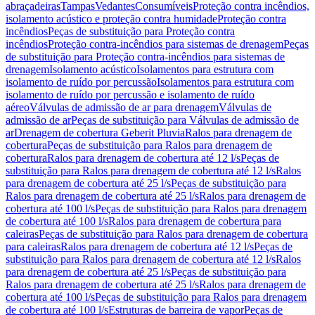
abraçadeiras
Tampas
Vedantes
Consumíveis
Proteção contra incêndios,
isolamento acústico e proteção contra humidade
Proteção contra
incêndios
Peças de substituição para Proteção contra
incêndios
Proteção contra-incêndios para sistemas de drenagem
Peças
de substituição para Proteção contra-incêndios para sistemas de
drenagem
Isolamento acústico
Isolamentos para estrutura com
isolamento de ruído por percussão
Isolamentos para estrutura com
isolamento de ruído por percussão e isolamento de ruído
aéreo
Válvulas de admissão de ar para drenagem
Válvulas de
admissão de ar
Peças de substituição para Válvulas de admissão de
ar
Drenagem de cobertura Geberit Pluvia
Ralos para drenagem de
cobertura
Peças de substituição para Ralos para drenagem de
cobertura
Ralos para drenagem de cobertura até 12 l/s
Peças de
substituição para Ralos para drenagem de cobertura até 12 l/s
Ralos
para drenagem de cobertura até 25 l/s
Peças de substituição para
Ralos para drenagem de cobertura até 25 l/s
Ralos para drenagem de
cobertura até 100 l/s
Peças de substituição para Ralos para drenagem
de cobertura até 100 l/s
Ralos para drenagem de cobertura para
caleiras
Peças de substituição para Ralos para drenagem de cobertura
para caleiras
Ralos para drenagem de cobertura até 12 l/s
Peças de
substituição para Ralos para drenagem de cobertura até 12 l/s
Ralos
para drenagem de cobertura até 25 l/s
Peças de substituição para
Ralos para drenagem de cobertura até 25 l/s
Ralos para drenagem de
cobertura até 100 l/s
Peças de substituição para Ralos para drenagem
de cobertura até 100 l/s
Estruturas de barreira de vapor
Peças de