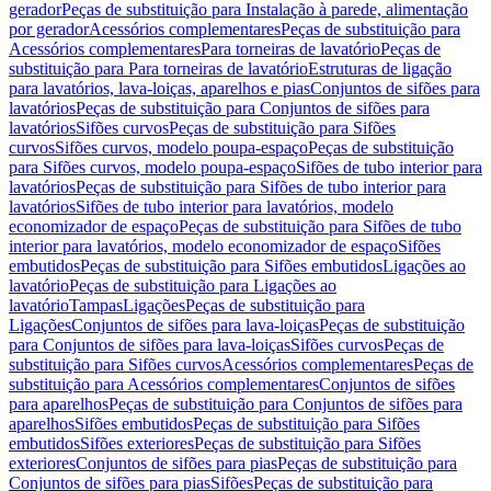
gerador
Peças de substituição para Instalação à parede, alimentação
por gerador
Acessórios complementares
Peças de substituição para
Acessórios complementares
Para torneiras de lavatório
Peças de
substituição para Para torneiras de lavatório
Estruturas de ligação
para lavatórios, lava-loiças, aparelhos e pias
Conjuntos de sifões para
lavatórios
Peças de substituição para Conjuntos de sifões para
lavatórios
Sifões curvos
Peças de substituição para Sifões
curvos
Sifões curvos, modelo poupa-espaço
Peças de substituição
para Sifões curvos, modelo poupa-espaço
Sifões de tubo interior para
lavatórios
Peças de substituição para Sifões de tubo interior para
lavatórios
Sifões de tubo interior para lavatórios, modelo
economizador de espaço
Peças de substituição para Sifões de tubo
interior para lavatórios, modelo economizador de espaço
Sifões
embutidos
Peças de substituição para Sifões embutidos
Ligações ao
lavatório
Peças de substituição para Ligações ao
lavatório
Tampas
Ligações
Peças de substituição para
Ligações
Conjuntos de sifões para lava-loiças
Peças de substituição
para Conjuntos de sifões para lava-loiças
Sifões curvos
Peças de
substituição para Sifões curvos
Acessórios complementares
Peças de
substituição para Acessórios complementares
Conjuntos de sifões
para aparelhos
Peças de substituição para Conjuntos de sifões para
aparelhos
Sifões embutidos
Peças de substituição para Sifões
embutidos
Sifões exteriores
Peças de substituição para Sifões
exteriores
Conjuntos de sifões para pias
Peças de substituição para
Conjuntos de sifões para pias
Sifões
Peças de substituição para