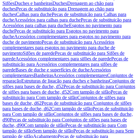
Sifões
Duches e banheiras
Duches
Drenagem ao chão para
duches
Peças de substituição para Drenagem ao chão para
duches
Calhas para duche
Peças de substituição para Calhas para
duche
Acessórios para calhas para duche
Peças de substituição para
Acessórios para calhas para duche
Esgotos no pavimento para
duche
Peças de substituição para Esgotos no pavimento para
duche
Acessórios complementares para esgotos no pavimento para
duche de pavimento
Peças de substituição para Acessórios
complementares para esgotos no pavimento para duche de
pavimento
Sifões de parede
Peças de substituição para Sifões de
parede
Acessórios complementares para sifões de parede
Peças de
substituição para Acessórios complementares para sifões de
parede
Bases de duche e superfícies de duche
Acessórios
complementares
Banheiras
Acessórios complementares
Conjuntos de
reparação
Estruturas de ligação para duches e banheiras
Conjuntos de
sifões para bases de duche, d52
Peças de substituição para Conjuntos
de sifões para bases de duche, d52
Com tampão de sifão
Peças de
substituição para Com tampão de sifão
Conjuntos de sifões para
bases de duche, d62
Peças de substituição para Conjuntos de sifões
para bases de duche, d62
Com tampão de sifão
Peças de substituição
para Com tampão de sifão
Conjuntos de sifões para bases de duche,
d90
Peças de substituição para Conjuntos de sifões para bases de
duche, d90
Com tampão de sifão
Peças de substituição para Com
tampão de sifão
Sem tampão de sifão
Peças de substituição para Sem
tampão de sifão
Acabamento
Peças de substituição para