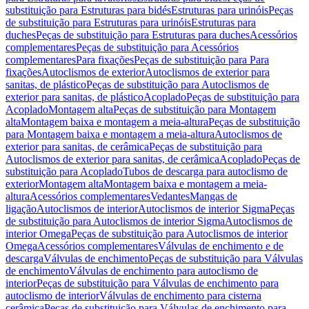
substituição para Estruturas para bidés
Estruturas para urinóis
Peças
de substituição para Estruturas para urinóis
Estruturas para
duches
Peças de substituição para Estruturas para duches
Acessórios
complementares
Peças de substituição para Acessórios
complementares
Para fixações
Peças de substituição para Para
fixações
Autoclismos de exterior
Autoclismos de exterior para
sanitas, de plástico
Peças de substituição para Autoclismos de
exterior para sanitas, de plástico
Acoplado
Peças de substituição para
Acoplado
Montagem alta
Peças de substituição para Montagem
alta
Montagem baixa e montagem a meia-altura
Peças de substituição
para Montagem baixa e montagem a meia-altura
Autoclismos de
exterior para sanitas, de cerâmica
Peças de substituição para
Autoclismos de exterior para sanitas, de cerâmica
Acoplado
Peças de
substituição para Acoplado
Tubos de descarga para autoclismo de
exterior
Montagem alta
Montagem baixa e montagem a meia-
altura
Acessórios complementares
Vedantes
Mangas de
ligação
Autoclismos de interior
Autoclismos de interior Sigma
Peças
de substituição para Autoclismos de interior Sigma
Autoclismos de
interior Omega
Peças de substituição para Autoclismos de interior
Omega
Acessórios complementares
Válvulas de enchimento e de
descarga
Válvulas de enchimento
Peças de substituição para Válvulas
de enchimento
Válvulas de enchimento para autoclismo de
interior
Peças de substituição para Válvulas de enchimento para
autoclismo de interior
Válvulas de enchimento para cisterna
cerâmica
Peças de substituição para Válvulas de enchimento para