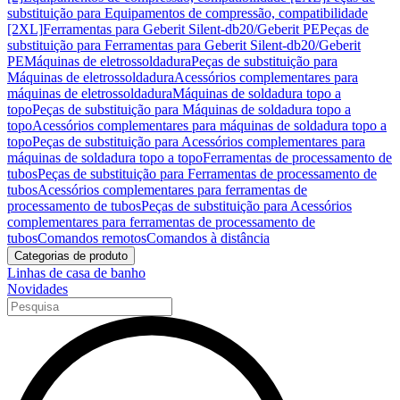
substituição para Equipamentos de compressão, compatibilidade
[2XL]
Ferramentas para Geberit Silent-db20/Geberit PE
Peças de
substituição para Ferramentas para Geberit Silent-db20/Geberit
PE
Máquinas de eletrossoldadura
Peças de substituição para
Máquinas de eletrossoldadura
Acessórios complementares para
máquinas de eletrossoldadura
Máquinas de soldadura topo a
topo
Peças de substituição para Máquinas de soldadura topo a
topo
Acessórios complementares para máquinas de soldadura topo a
topo
Peças de substituição para Acessórios complementares para
máquinas de soldadura topo a topo
Ferramentas de processamento de
tubos
Peças de substituição para Ferramentas de processamento de
tubos
Acessórios complementares para ferramentas de
processamento de tubos
Peças de substituição para Acessórios
complementares para ferramentas de processamento de
tubos
Comandos remotos
Comandos à distância
Categorias de produto
Linhas de casa de banho
Novidades