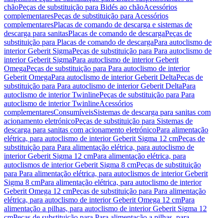
chão
Peças de substituição para Bidés ao chão
Acessórios
complementares
Peças de substituição para Acessórios
complementares
Placas de comando de descarga e sistemas de
descarga para sanitas
Placas de comando de descarga
Peças de
substituição para Placas de comando de descarga
Para autoclismo de
interior Geberit Sigma
Peças de substituição para Para autoclismo de
interior Geberit Sigma
Para autoclismo de interior Geberit
Omega
Peças de substituição para Para autoclismo de interior
Geberit Omega
Para autoclismo de interior Geberit Delta
Peças de
substituição para Para autoclismo de interior Geberit Delta
Para
autoclismo de interior Twinline
Peças de substituição para Para
autoclismo de interior Twinline
Acessórios
complementares
Consumíveis
Sistemas de descarga para sanitas com
acionamento eletrónico
Peças de substituição para Sistemas de
descarga para sanitas com acionamento eletrónico
Para alimentação
elétrica, para autoclismo de interior Geberit Sigma 12 cm
Peças de
substituição para Para alimentação elétrica, para autoclismo de
interior Geberit Sigma 12 cm
Para alimentação elétrica, para
autoclismos de interior Geberit Sigma 8 cm
Peças de substituição
para Para alimentação elétrica, para autoclismos de interior Geberit
Sigma 8 cm
Para alimentação elétrica, para autoclismo de interior
Geberit Omega 12 cm
Peças de substituição para Para alimentação
elétrica, para autoclismo de interior Geberit Omega 12 cm
Para
alimentação a pilhas, para autoclismo de interior Geberit Sigma 12
cm
Peças de substituição para Para alimentação a pilhas, para