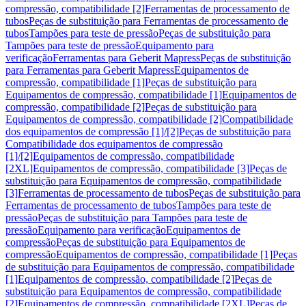
compressão, compatibilidade [2]
Ferramentas de processamento de
tubos
Peças de substituição para Ferramentas de processamento de
tubos
Tampões para teste de pressão
Peças de substituição para
Tampões para teste de pressão
Equipamento para
verificação
Ferramentas para Geberit Mapress
Peças de substituição
para Ferramentas para Geberit Mapress
Equipamentos de
compressão, compatibilidade [1]
Peças de substituição para
Equipamentos de compressão, compatibilidade [1]
Equipamentos de
compressão, compatibilidade [2]
Peças de substituição para
Equipamentos de compressão, compatibilidade [2]
Compatibilidade
dos equipamentos de compressão [1]/[2]
Peças de substituição para
Compatibilidade dos equipamentos de compressão
[1]/[2]
Equipamentos de compressão, compatibilidade
[2XL]
Equipamentos de compressão, compatibilidade [3]
Peças de
substituição para Equipamentos de compressão, compatibilidade
[3]
Ferramentas de processamento de tubos
Peças de substituição para
Ferramentas de processamento de tubos
Tampões para teste de
pressão
Peças de substituição para Tampões para teste de
pressão
Equipamento para verificação
Equipamentos de
compressão
Peças de substituição para Equipamentos de
compressão
Equipamentos de compressão, compatibilidade [1]
Peças
de substituição para Equipamentos de compressão, compatibilidade
[1]
Equipamentos de compressão, compatibilidade [2]
Peças de
substituição para Equipamentos de compressão, compatibilidade
[2]
Equipamentos de compressão, compatibilidade [2XL]
Peças de