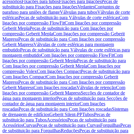
acessórios
Fixações para tubos
Fixações para ligações
Peças de
substituição para Fixações para ligações
Vedantes
Conjuntos de
parafuso para uniões de flange
Válvulas para tubos
Válvulas de corte
esféricas
Peças de substituição para Válvulas de corte esféricas
Com
ligações por compressão FlowFit
Com ligações por compressão
Geberit Mepla
Peças de substituição para Com ligações por
compressão Geberit Mepla
Com ligações por compressão Geberit
Mapress
Peças de substituição para Com ligações por compressão
Geberit Mapress
Válvulas de corte esféricas para montagem
embutido
Peças de substituição para Válvulas de corte esféricas para
montagem embutido
Com ligações por compressão FlowFit
Com
ligações por compressão Geberit Mepla
Peças de substituição para
Com ligações por compressão Geberit Mepla
Com ligações por
compressão Volex
Com ligações Compact
Peças de substituição para
Com ligações Compact
Com ligações por compressão Geberit
Mapress
Peças de substituição para Com ligações por compressão
Geberit Mapress
Com ligações roscadas
Válvulas de retenção
Com
ligações por compressão Geberit Mapress
Secções de contador de
água para montagem interior
Peças de substituição para Secções de
contador de água para montagem interior
Com ligações
roscadas
Peças de substituição para Com ligações roscadas
Sistemas
de drenagem de edifícios
Geberit Silent-PP
Tubos
Peças de
substituição para Tubos
Acessórios
Peças de substituição para
Acessórios
Curvas
Peças de substituição para Curvas
Forquilhas
Peças
de substituição para Forquilhas
Reduções
Peças de substituição para