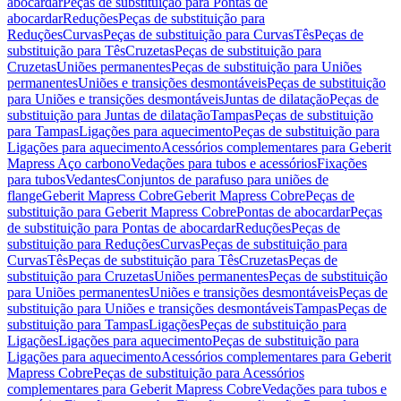
abocardar
Peças de substituição para Pontas de
abocardar
Reduções
Peças de substituição para
Reduções
Curvas
Peças de substituição para Curvas
Tês
Peças de
substituição para Tês
Cruzetas
Peças de substituição para
Cruzetas
Uniões permanentes
Peças de substituição para Uniões
permanentes
Uniões e transições desmontáveis
Peças de substituição
para Uniões e transições desmontáveis
Juntas de dilatação
Peças de
substituição para Juntas de dilatação
Tampas
Peças de substituição
para Tampas
Ligações para aquecimento
Peças de substituição para
Ligações para aquecimento
Acessórios complementares para Geberit
Mapress Aço carbono
Vedações para tubos e acessórios
Fixações
para tubos
Vedantes
Conjuntos de parafuso para uniões de
flange
Geberit Mapress Cobre
Geberit Mapress Cobre
Peças de
substituição para Geberit Mapress Cobre
Pontas de abocardar
Peças
de substituição para Pontas de abocardar
Reduções
Peças de
substituição para Reduções
Curvas
Peças de substituição para
Curvas
Tês
Peças de substituição para Tês
Cruzetas
Peças de
substituição para Cruzetas
Uniões permanentes
Peças de substituição
para Uniões permanentes
Uniões e transições desmontáveis
Peças de
substituição para Uniões e transições desmontáveis
Tampas
Peças de
substituição para Tampas
Ligações
Peças de substituição para
Ligações
Ligações para aquecimento
Peças de substituição para
Ligações para aquecimento
Acessórios complementares para Geberit
Mapress Cobre
Peças de substituição para Acessórios
complementares para Geberit Mapress Cobre
Vedações para tubos e