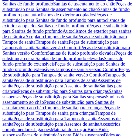
Sanitas de fundo profundo
Sanitas de assentamento ao chão
Peças de
substituição para Sanitas de assentamento ao chão
Sanitas de fundo
profundo para autoclismos de exterior acoplados
Peças de
substituição para Sanitas de fundo profundo para autoclismos de
exterior acoplados
Sanitas de fundo profundo
Peças de substituição
para Sanitas de fundo profundo
Autoclismos de exterior para sanitas,
de cerâmica
Acoplado
Tampos de sanita
Peças de substituição para
Tampos de sanita
Tampos de sanita
Peças de substituição para
Tampos de sanita
Sanitas versão Comfort
Peças de substituição para
Sanitas versão Comfort
Sanitas de fundo profundo elevadas
Peças de
substituição para Sanitas de fundo profundo elevadas
Sanitas de
fundo profundo extensíveis
Peças de substituição para Sanitas de
fundo profundo extensíveis
Tampos de sanita versão Comfort
Peças
de substituição para Tampos de sanita versão Comfort
Tampos de
sanita
Peças de substituição para Tampos de sanita
Assentos de
sanita
Peças de substituição para Assentos de sanita
Sanitas para
crianças
Peças de substituição para Sanitas para crianças
Sanitas
suspensas
Peças de substituição para Sanitas suspensas
Sanitas de
assentamento ao chão
Peças de substituição para Sanitas de
assentamento ao chão
Tampos de sanita para crianças
Peças de
substituição para Tampos de sanita para crianças
Tampos de
sanita
Peças de substituição para Tampos de sanita
Assentos de
sanita
Peças de substituição para Assentos de sanita
Acessórios
complementares
Ligações
Material de fixação
Bidés
Bidés
suspensos
Peças de substituição para Bidés suspensos
Bidés ao