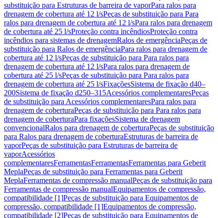
substituição para Estruturas de barreira de vapor
Para ralos para
drenagem de cobertura até 12 l/s
Peças de substituição para Para
ralos para drenagem de cobertura até 12 l/s
Para ralos para drenagem
de cobertura até 25 l/s
Proteção contra incêndios
Proteção contra
incêndios para sistemas de drenagem
Ralos de emergência
Peças de
substituição para Ralos de emergência
Para ralos para drenagem de
cobertura até 12 l/s
Peças de substituição para Para ralos para
drenagem de cobertura até 12 l/s
Para ralos para drenagem de
cobertura até 25 l/s
Peças de substituição para Para ralos para
drenagem de cobertura até 25 l/s
Fixações
Sistema de fixação d40–
200
Sistema de fixação d250–315
Acessórios complementares
Peças
de substituição para Acessórios complementares
Para ralos para
drenagem de cobertura
Peças de substituição para Para ralos para
drenagem de cobertura
Para fixações
Sistema de drenagem
convencional
Ralos para drenagem de cobertura
Peças de substituição
para Ralos para drenagem de cobertura
Estruturas de barreira de
vapor
Peças de substituição para Estruturas de barreira de
vapor
Acessórios
complementares
Ferramentas
Ferramentas
Ferramentas para Geberit
Mepla
Peças de substituição para Ferramentas para Geberit
Mepla
Ferramentas de compressão manual
Peças de substituição para
Ferramentas de compressão manual
Equipamentos de compressão,
compatibilidade [1]
Peças de substituição para Equipamentos de
compressão, compatibilidade [1]
Equipamentos de compressão,
compatibilidade [2]
Peças de substituição para Equipamentos de