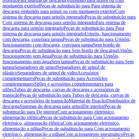
rebordo
Para sistema de descarga embutido para urinol ou com
montagem exterior
Peças de substituição para Para sistema de
descarga embutido para urinol ou com montagem exterior
Com
sistema de descarga para urinóis integrado
Peças de substituição para
Com sistema de descarga para urinóis integrado
Para sistema de
descarga para urinóis integrado
Peças de substituição para Para
sistema de descarga para urinóis integrado
Urinóis, funcionamento
com descarga, com/para tampa
Peças de substituição para Urinóis,
funcionamento com descarga, com/para tampa
Sem bordo de
descarga
Peças de substituição para Sem bordo de descarga
Urinóis,
funcionamento sem água
Peças de substituição para Urinóis,
funcionamento sem água
Sem tampa
Peças de substituição para Sem
tampa
Separadores de urinol
Separadores de urinol de
plástico
Separadores de urinol de vidro
Acessórios
complementares
Peças de substituição para Acessórios
complementares
Sifões e acessórios complementares para
sifões
Tubos de descarga, curvas de descarga e acessórios de
transição
Peças de substituição para Tubos de descarga, curvas de
descarga e acessórios de transição
Material de fixação
Distribuidor de
descarga
Sistemas de descarga para urinol
De interior
Peças de
substituição para De interior
Com acionamento eletrónico,
alimentação elétrica
Peças de substituição para Com acionamento
eletrónico, alimentação elétrica
Com acionamento eletrónico,
alimentação a pilhas
Peças de substituição para Com acionamento
eletrónico, alimentação a pilhas
Com acionamento pneumático
Peças