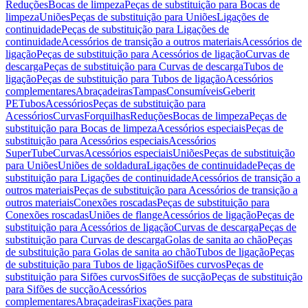
Reduções
Bocas de limpeza
Peças de substituição para Bocas de
limpeza
Uniões
Peças de substituição para Uniões
Ligações de
continuidade
Peças de substituição para Ligações de
continuidade
Acessórios de transição a outros materiais
Acessórios de
ligação
Peças de substituição para Acessórios de ligação
Curvas de
descarga
Peças de substituição para Curvas de descarga
Tubos de
ligação
Peças de substituição para Tubos de ligação
Acessórios
complementares
Abraçadeiras
Tampas
Consumíveis
Geberit
PE
Tubos
Acessórios
Peças de substituição para
Acessórios
Curvas
Forquilhas
Reduções
Bocas de limpeza
Peças de
substituição para Bocas de limpeza
Acessórios especiais
Peças de
substituição para Acessórios especiais
Acessórios
SuperTube
Curvas
Acessórios especiais
Uniões
Peças de substituição
para Uniões
Uniões de soldadura
Ligações de continuidade
Peças de
substituição para Ligações de continuidade
Acessórios de transição a
outros materiais
Peças de substituição para Acessórios de transição a
outros materiais
Conexões roscadas
Peças de substituição para
Conexões roscadas
Uniões de flange
Acessórios de ligação
Peças de
substituição para Acessórios de ligação
Curvas de descarga
Peças de
substituição para Curvas de descarga
Golas de sanita ao chão
Peças
de substituição para Golas de sanita ao chão
Tubos de ligação
Peças
de substituição para Tubos de ligação
Sifões curvos
Peças de
substituição para Sifões curvos
Sifões de sucção
Peças de substituição
para Sifões de sucção
Acessórios
complementares
Abraçadeiras
Fixações para