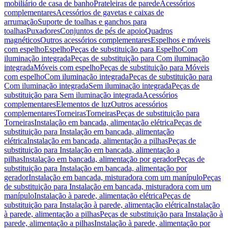
mobiliário de casa de banho
Prateleiras de parede
Acessórios
complementares
Acessórios de gavetas e caixas de
arrumação
Suporte de toalhas e ganchos para
toalhas
Puxadores
Conjuntos de pés de apoio
Quadros
magnéticos
Outros acessórios complementares
Espelhos e móveis
com espelho
Espelho
Peças de substituição para Espelho
Com
iluminação integrada
Peças de substituição para Com iluminação
integrada
Móveis com espelho
Peças de substituição para Móveis
com espelho
Com iluminação integrada
Peças de substituição para
Com iluminação integrada
Sem iluminação integrada
Peças de
substituição para Sem iluminação integrada
Acessórios
complementares
Elementos de luz
Outros acessórios
complementares
Torneiras
Torneiras
Peças de substituição para
Torneiras
Instalação em bancada, alimentação elétrica
Peças de
substituição para Instalação em bancada, alimentação
elétrica
Instalação em bancada, alimentação a pilhas
Peças de
substituição para Instalação em bancada, alimentação a
pilhas
Instalação em bancada, alimentação por gerador
Peças de
substituição para Instalação em bancada, alimentação por
gerador
Instalação em bancada, misturadora com um manípulo
Peças
de substituição para Instalação em bancada, misturadora com um
manípulo
Instalação à parede, alimentação elétrica
Peças de
substituição para Instalação à parede, alimentação elétrica
Instalação
à parede, alimentação a pilhas
Peças de substituição para Instalação à
parede, alimentação a pilhas
Instalação à parede, alimentação por