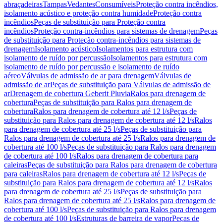
abraçadeiras
Tampas
Vedantes
Consumíveis
Proteção contra incêndios,
isolamento acústico e proteção contra humidade
Proteção contra
incêndios
Peças de substituição para Proteção contra
incêndios
Proteção contra-incêndios para sistemas de drenagem
Peças
de substituição para Proteção contra-incêndios para sistemas de
drenagem
Isolamento acústico
Isolamentos para estrutura com
isolamento de ruído por percussão
Isolamentos para estrutura com
isolamento de ruído por percussão e isolamento de ruído
aéreo
Válvulas de admissão de ar para drenagem
Válvulas de
admissão de ar
Peças de substituição para Válvulas de admissão de
ar
Drenagem de cobertura Geberit Pluvia
Ralos para drenagem de
cobertura
Peças de substituição para Ralos para drenagem de
cobertura
Ralos para drenagem de cobertura até 12 l/s
Peças de
substituição para Ralos para drenagem de cobertura até 12 l/s
Ralos
para drenagem de cobertura até 25 l/s
Peças de substituição para
Ralos para drenagem de cobertura até 25 l/s
Ralos para drenagem de
cobertura até 100 l/s
Peças de substituição para Ralos para drenagem
de cobertura até 100 l/s
Ralos para drenagem de cobertura para
caleiras
Peças de substituição para Ralos para drenagem de cobertura
para caleiras
Ralos para drenagem de cobertura até 12 l/s
Peças de
substituição para Ralos para drenagem de cobertura até 12 l/s
Ralos
para drenagem de cobertura até 25 l/s
Peças de substituição para
Ralos para drenagem de cobertura até 25 l/s
Ralos para drenagem de
cobertura até 100 l/s
Peças de substituição para Ralos para drenagem
de cobertura até 100 l/s
Estruturas de barreira de vapor
Peças de