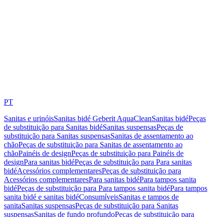
PT
Sanitas e urinóis
Sanitas bidé Geberit AquaClean
Sanitas bidé
Peças
de substituição para Sanitas bidé
Sanitas suspensas
Peças de
substituição para Sanitas suspensas
Sanitas de assentamento ao
chão
Peças de substituição para Sanitas de assentamento ao
chão
Painéis de design
Peças de substituição para Painéis de
design
Para sanitas bidé
Peças de substituição para Para sanitas
bidé
Acessórios complementares
Peças de substituição para
Acessórios complementares
Para sanitas bidé
Para tampos sanita
bidé
Peças de substituição para Para tampos sanita bidé
Para tampos
sanita bidé e sanitas bidé
Consumíveis
Sanitas e tampos de
sanita
Sanitas suspensas
Peças de substituição para Sanitas
suspensas
Sanitas de fundo profundo
Peças de substituição para