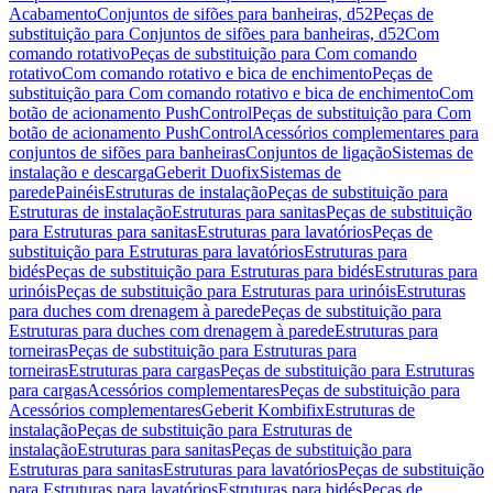
Acabamento
Conjuntos de sifões para banheiras, d52
Peças de
substituição para Conjuntos de sifões para banheiras, d52
Com
comando rotativo
Peças de substituição para Com comando
rotativo
Com comando rotativo e bica de enchimento
Peças de
substituição para Com comando rotativo e bica de enchimento
Com
botão de acionamento PushControl
Peças de substituição para Com
botão de acionamento PushControl
Acessórios complementares para
conjuntos de sifões para banheiras
Conjuntos de ligação
Sistemas de
instalação e descarga
Geberit Duofix
Sistemas de
parede
Painéis
Estruturas de instalação
Peças de substituição para
Estruturas de instalação
Estruturas para sanitas
Peças de substituição
para Estruturas para sanitas
Estruturas para lavatórios
Peças de
substituição para Estruturas para lavatórios
Estruturas para
bidés
Peças de substituição para Estruturas para bidés
Estruturas para
urinóis
Peças de substituição para Estruturas para urinóis
Estruturas
para duches com drenagem à parede
Peças de substituição para
Estruturas para duches com drenagem à parede
Estruturas para
torneiras
Peças de substituição para Estruturas para
torneiras
Estruturas para cargas
Peças de substituição para Estruturas
para cargas
Acessórios complementares
Peças de substituição para
Acessórios complementares
Geberit Kombifix
Estruturas de
instalação
Peças de substituição para Estruturas de
instalação
Estruturas para sanitas
Peças de substituição para
Estruturas para sanitas
Estruturas para lavatórios
Peças de substituição
para Estruturas para lavatórios
Estruturas para bidés
Peças de