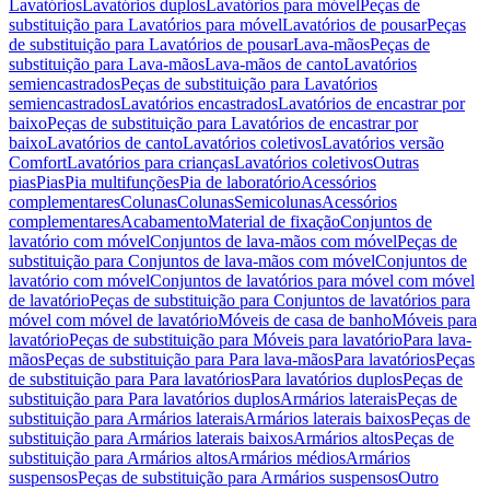
Lavatórios
Lavatórios duplos
Lavatórios para móvel
Peças de
substituição para Lavatórios para móvel
Lavatórios de pousar
Peças
de substituição para Lavatórios de pousar
Lava-mãos
Peças de
substituição para Lava-mãos
Lava-mãos de canto
Lavatórios
semiencastrados
Peças de substituição para Lavatórios
semiencastrados
Lavatórios encastrados
Lavatórios de encastrar por
baixo
Peças de substituição para Lavatórios de encastrar por
baixo
Lavatórios de canto
Lavatórios coletivos
Lavatórios versão
Comfort
Lavatórios para crianças
Lavatórios coletivos
Outras
pias
Pias
Pia multifunções
Pia de laboratório
Acessórios
complementares
Colunas
Colunas
Semicolunas
Acessórios
complementares
Acabamento
Material de fixação
Conjuntos de
lavatório com móvel
Conjuntos de lava-mãos com móvel
Peças de
substituição para Conjuntos de lava-mãos com móvel
Conjuntos de
lavatório com móvel
Conjuntos de lavatórios para móvel com móvel
de lavatório
Peças de substituição para Conjuntos de lavatórios para
móvel com móvel de lavatório
Móveis de casa de banho
Móveis para
lavatório
Peças de substituição para Móveis para lavatório
Para lava-
mãos
Peças de substituição para Para lava-mãos
Para lavatórios
Peças
de substituição para Para lavatórios
Para lavatórios duplos
Peças de
substituição para Para lavatórios duplos
Armários laterais
Peças de
substituição para Armários laterais
Armários laterais baixos
Peças de
substituição para Armários laterais baixos
Armários altos
Peças de
substituição para Armários altos
Armários médios
Armários
suspensos
Peças de substituição para Armários suspensos
Outro