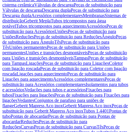
cisterna cerâmica
Válvulas de descarga
Peças de substituição para
Válvulas de descarga
Descarga dupla
Peças de substituição para
Descarga dupla
Acessórios complementares
Membranas
Sistemas de
distribuição
Geberit Mepla
Tubos tricompostos para água
potável
Tubos tricompostos para aquecimento
Acessórios
Peças de
substituição para Acessórios
Uniões
Peças de substituição para
Uniões
Reduções
Peças de substituição para Reduções
Ângulo
Peças
de substituição para Ângulo
Tês
Peças de substituição para
Tês
Uniões permanentes
Peças de substituição para Uniões
permanentes
Uniões e transições desmontáveis
Peças de substituição
para Uniões e transições desmontáveis
Tampas
Peças de substituição
para Tampas
Ligações
Peças de substituição para Ligações
Coletor
com ligação roscada
Peças de substituição para Coletor com ligação
roscada
Ligações para aquecimento
Peças de substituição para
Ligações para aquecimento
Acessórios complementares
Peças de
substituição para Acessórios complementares
Isolamentos para tubos
e acessórios
Vedações para tubos e acessórios
Fixações para
tubos
Fixações para ligações
Peças de substituição para Fixações para
ligações
Vedantes
Conjuntos de parafuso para uniões de
flange
Geberit Mapress Aço inox
Geberit Mapress Aço inox
Peças de
substituição para Geberit Mapress Aço inox
Tubos 1.4401
Pontas de
tubo
Pontas de abocardar
Peças de substituição para Pontas de
abocardar
Reduções
Peças de substituição para
Reduções
Curvas
Peças de substituição para Curvas
Tês
Peças de