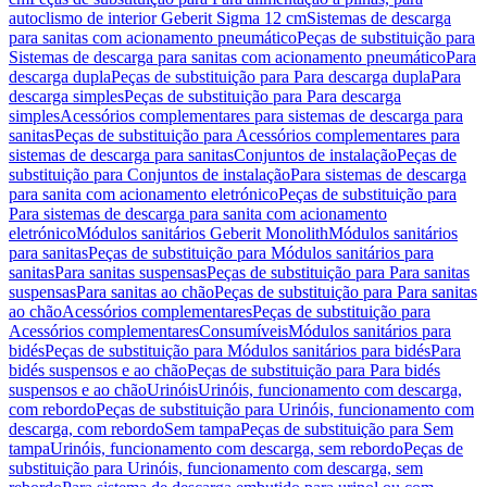
autoclismo de interior Geberit Sigma 12 cm
Sistemas de descarga
para sanitas com acionamento pneumático
Peças de substituição para
Sistemas de descarga para sanitas com acionamento pneumático
Para
descarga dupla
Peças de substituição para Para descarga dupla
Para
descarga simples
Peças de substituição para Para descarga
simples
Acessórios complementares para sistemas de descarga para
sanitas
Peças de substituição para Acessórios complementares para
sistemas de descarga para sanitas
Conjuntos de instalação
Peças de
substituição para Conjuntos de instalação
Para sistemas de descarga
para sanita com acionamento eletrónico
Peças de substituição para
Para sistemas de descarga para sanita com acionamento
eletrónico
Módulos sanitários Geberit Monolith
Módulos sanitários
para sanitas
Peças de substituição para Módulos sanitários para
sanitas
Para sanitas suspensas
Peças de substituição para Para sanitas
suspensas
Para sanitas ao chão
Peças de substituição para Para sanitas
ao chão
Acessórios complementares
Peças de substituição para
Acessórios complementares
Consumíveis
Módulos sanitários para
bidés
Peças de substituição para Módulos sanitários para bidés
Para
bidés suspensos e ao chão
Peças de substituição para Para bidés
suspensos e ao chão
Urinóis
Urinóis, funcionamento com descarga,
com rebordo
Peças de substituição para Urinóis, funcionamento com
descarga, com rebordo
Sem tampa
Peças de substituição para Sem
tampa
Urinóis, funcionamento com descarga, sem rebordo
Peças de
substituição para Urinóis, funcionamento com descarga, sem