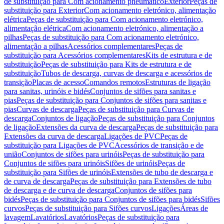
de substituição para Com acionamento pneumático
Exterior
Peças de
substituição para Exterior
Com acionamento eletrónico, alimentação
elétrica
Peças de substituição para Com acionamento eletrónico,
alimentação elétrica
Com acionamento eletrónico, alimentação a
pilhas
Peças de substituição para Com acionamento eletrónico,
alimentação a pilhas
Acessórios complementares
Peças de
substituição para Acessórios complementares
Kits de estrutura e de
substituição
Peças de substituição para Kits de estrutura e de
substituição
Tubos de descarga, curvas de descarga e acessórios de
transição
Placas de acesso
Comandos remotos
Estruturas de ligação
para sanitas, urinóis e bidés
Conjuntos de sifões para sanitas e
pias
Peças de substituição para Conjuntos de sifões para sanitas e
pias
Curvas de descarga
Peças de substituição para Curvas de
descarga
Conjuntos de ligação
Peças de substituição para Conjuntos
de ligação
Extensões da curva de descarga
Peças de substituição para
Extensões da curva de descarga
Ligações de PVC
Peças de
substituição para Ligações de PVC
Acessórios de transição e de
união
Conjuntos de sifões para urinóis
Peças de substituição para
Conjuntos de sifões para urinóis
Sifões de urinóis
Peças de
substituição para Sifões de urinóis
Extensões de tubo de descarga e
de curva de descarga
Peças de substituição para Extensões de tubo
de descarga e de curva de descarga
Conjuntos de sifões para
bidés
Peças de substituição para Conjuntos de sifões para bidés
Sifões
curvos
Peças de substituição para Sifões curvos
Ligações
Áreas de
lavagem
Lavatórios
Lavatórios
Peças de substituição para