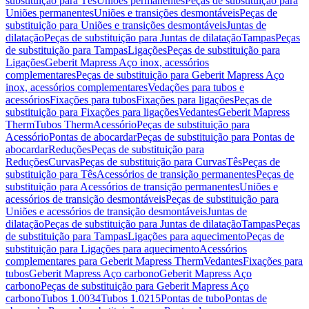
substituição para Tês
Uniões permanentes
Peças de substituição para
Uniões permanentes
Uniões e transições desmontáveis
Peças de
substituição para Uniões e transições desmontáveis
Juntas de
dilatação
Peças de substituição para Juntas de dilatação
Tampas
Peças
de substituição para Tampas
Ligações
Peças de substituição para
Ligações
Geberit Mapress Aço inox, acessórios
complementares
Peças de substituição para Geberit Mapress Aço
inox, acessórios complementares
Vedações para tubos e
acessórios
Fixações para tubos
Fixações para ligações
Peças de
substituição para Fixações para ligações
Vedantes
Geberit Mapress
Therm
Tubos Therm
Acessório
Peças de substituição para
Acessório
Pontas de abocardar
Peças de substituição para Pontas de
abocardar
Reduções
Peças de substituição para
Reduções
Curvas
Peças de substituição para Curvas
Tês
Peças de
substituição para Tês
Acessórios de transição permanentes
Peças de
substituição para Acessórios de transição permanentes
Uniões e
acessórios de transição desmontáveis
Peças de substituição para
Uniões e acessórios de transição desmontáveis
Juntas de
dilatação
Peças de substituição para Juntas de dilatação
Tampas
Peças
de substituição para Tampas
Ligações para aquecimento
Peças de
substituição para Ligações para aquecimento
Acessórios
complementares para Geberit Mapress Therm
Vedantes
Fixações para
tubos
Geberit Mapress Aço carbono
Geberit Mapress Aço
carbono
Peças de substituição para Geberit Mapress Aço
carbono
Tubos 1.0034
Tubos 1.0215
Pontas de tubo
Pontas de