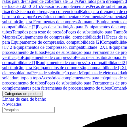
ralos para drenagem de cobertura até 12 l/s
Para ralos para drenagem de
de fixação d250–315
Acessórios complementares
Peças de substituiçã
fixações
Sistema de drenagem convencional
Ralos para drenagem de c
barreira de vapor
Acessórios complementares
Ferramentas
Ferramentas
substituição para Ferramentas de compressão manual
Equipamentos de
compatibilidade [2]
Peças de substituição para Equipamentos de compr
tubos
Tampões para teste de pressão
Peças de substituição para Tampõe
Mapress
Equipamentos de compressão, compatibilidade [1]
Peças de s
para Equipamentos de compressão, compatibilidade [2]
Compatibilida
[1]/[2]
Equipamentos de compressão, compatibilidade [2XL]
Equipamen
processamento de tubos
Peças de substituição para Ferramentas de pr
verificação
Equipamentos de compressão
Peças de substituição para 
compatibilidade [1]
Equipamentos de compressão, compatibilidade [2]
substituição para Equipamentos de compressão, compatibilidade [2X
eletrossoldadura
Peças de substituição para Máquinas de eletrossoldad
soldadura topo a topo
Acessórios complementares para máquinas de so
processamento de tubos
Peças de substituição para Ferramentas de pr
complementares para ferramentas de processamento de tubos
Comando
Categorias de produto
Linhas de casa de banho
Novidades