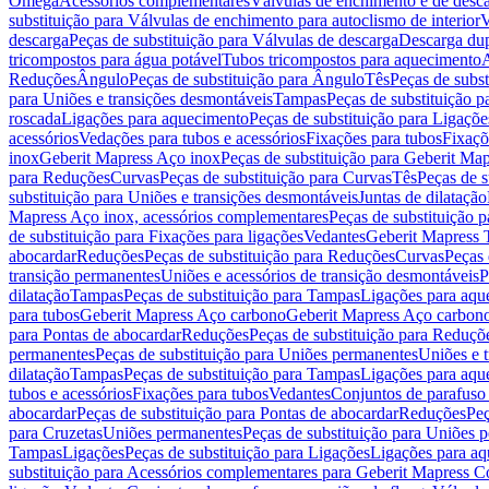
Omega
Acessórios complementares
Válvulas de enchimento e de desc
substituição para Válvulas de enchimento para autoclismo de interior
V
descarga
Peças de substituição para Válvulas de descarga
Descarga du
tricompostos para água potável
Tubos tricompostos para aquecimento
A
Reduções
Ângulo
Peças de substituição para Ângulo
Tês
Peças de subst
para Uniões e transições desmontáveis
Tampas
Peças de substituição 
roscada
Ligações para aquecimento
Peças de substituição para Ligaçõ
acessórios
Vedações para tubos e acessórios
Fixações para tubos
Fixaçõ
inox
Geberit Mapress Aço inox
Peças de substituição para Geberit Ma
para Reduções
Curvas
Peças de substituição para Curvas
Tês
Peças de s
substituição para Uniões e transições desmontáveis
Juntas de dilatação
Mapress Aço inox, acessórios complementares
Peças de substituição 
de substituição para Fixações para ligações
Vedantes
Geberit Mapress
abocardar
Reduções
Peças de substituição para Reduções
Curvas
Peças 
transição permanentes
Uniões e acessórios de transição desmontáveis
P
dilatação
Tampas
Peças de substituição para Tampas
Ligações para aqu
para tubos
Geberit Mapress Aço carbono
Geberit Mapress Aço carbon
para Pontas de abocardar
Reduções
Peças de substituição para Reduçõ
permanentes
Peças de substituição para Uniões permanentes
Uniões e 
dilatação
Tampas
Peças de substituição para Tampas
Ligações para aqu
tubos e acessórios
Fixações para tubos
Vedantes
Conjuntos de parafuso 
abocardar
Peças de substituição para Pontas de abocardar
Reduções
Peç
para Cruzetas
Uniões permanentes
Peças de substituição para Uniões 
Tampas
Ligações
Peças de substituição para Ligações
Ligações para a
substituição para Acessórios complementares para Geberit Mapress C