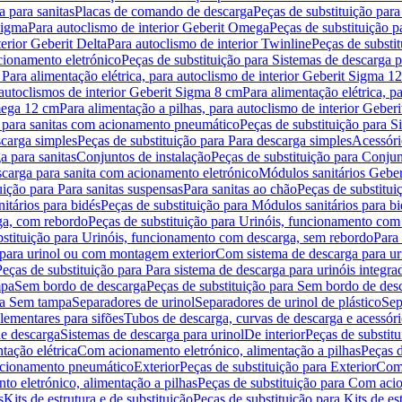
 para sanitas
Placas de comando de descarga
Peças de substituição par
Sigma
Para autoclismo de interior Geberit Omega
Peças de substituição p
terior Geberit Delta
Para autoclismo de interior Twinline
Peças de substit
cionamento eletrónico
Peças de substituição para Sistemas de descarga 
 Para alimentação elétrica, para autoclismo de interior Geberit Sigma 1
 autoclismos de interior Geberit Sigma 8 cm
Para alimentação elétrica, 
Omega 12 cm
Para alimentação a pilhas, para autoclismo de interior Gebe
 para sanitas com acionamento pneumático
Peças de substituição para 
scarga simples
Peças de substituição para Para descarga simples
Acessóri
a para sanitas
Conjuntos de instalação
Peças de substituição para Conjun
escarga para sanita com acionamento eletrónico
Módulos sanitários Geber
uição para Para sanitas suspensas
Para sanitas ao chão
Peças de substitui
itários para bidés
Peças de substituição para Módulos sanitários para bi
ga, com rebordo
Peças de substituição para Urinóis, funcionamento com
bstituição para Urinóis, funcionamento com descarga, sem rebordo
Para
 para urinol ou com montagem exterior
Com sistema de descarga para ur
Peças de substituição para Para sistema de descarga para urinóis integra
mpa
Sem bordo de descarga
Peças de substituição para Sem bordo de des
ara Sem tampa
Separadores de urinol
Separadores de urinol de plástico
Sep
lementares para sifões
Tubos de descarga, curvas de descarga e acessóri
de descarga
Sistemas de descarga para urinol
De interior
Peças de substitu
tação elétrica
Com acionamento eletrónico, alimentação a pilhas
Peças d
acionamento pneumático
Exterior
Peças de substituição para Exterior
Com 
o eletrónico, alimentação a pilhas
Peças de substituição para Com acio
s
Kits de estrutura e de substituição
Peças de substituição para Kits de est