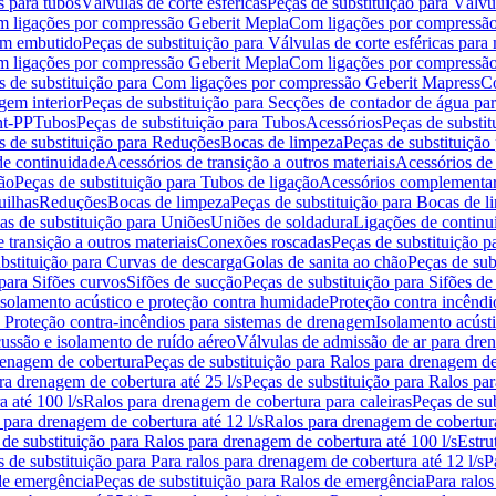
s para tubos
Válvulas de corte esféricas
Peças de substituição para Válvul
om ligações por compressão Geberit Mepla
Com ligações por compressão
gem embutido
Peças de substituição para Válvulas de corte esféricas pa
om ligações por compressão Geberit Mepla
Com ligações por compressã
s de substituição para Com ligações por compressão Geberit Mapress
Co
gem interior
Peças de substituição para Secções de contador de água pa
nt-PP
Tubos
Peças de substituição para Tubos
Acessórios
Peças de substit
s de substituição para Reduções
Bocas de limpeza
Peças de substituição
de continuidade
Acessórios de transição a outros materiais
Acessórios de
ão
Peças de substituição para Tubos de ligação
Acessórios complementa
uilhas
Reduções
Bocas de limpeza
Peças de substituição para Bocas de 
as de substituição para Uniões
Uniões de soldadura
Ligações de continu
 transição a outros materiais
Conexões roscadas
Peças de substituição 
bstituição para Curvas de descarga
Golas de sanita ao chão
Peças de sub
 para Sifões curvos
Sifões de sucção
Peças de substituição para Sifões de
 isolamento acústico e proteção contra humidade
Proteção contra incêndi
a Proteção contra-incêndios para sistemas de drenagem
Isolamento acúst
cussão e isolamento de ruído aéreo
Válvulas de admissão de ar para dr
renagem de cobertura
Peças de substituição para Ralos para drenagem d
ra drenagem de cobertura até 25 l/s
Peças de substituição para Ralos par
 até 100 l/s
Ralos para drenagem de cobertura para caleiras
Peças de su
 para drenagem de cobertura até 12 l/s
Ralos para drenagem de cobertura
 de substituição para Ralos para drenagem de cobertura até 100 l/s
Estru
 de substituição para Para ralos para drenagem de cobertura até 12 l/s
P
de emergência
Peças de substituição para Ralos de emergência
Para ralos