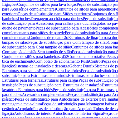
Ligações
Conjuntos de sifões para lava-loiças
Peças de substituição par
para Acessórios complementares
Conjuntos de sifões para aparelhos
Pe
exteriores
Peças de substituição para Sifões exteriores
Conjuntos de sif
banheiras
Duches
Drenagem ao chão para duches
Peças de substituiçã
de substituição para Acessórios para calhas para duche
Esgotos no pav
duche de pavimento
Peças de substituição para Acessórios complemen
complementares para sifões de parede
Peças de substituição para Aces
complementares
Conjuntos de reparação
Estruturas de ligação para du
tampão de sifão
Peças de substituição para Com tampão de sifão
Conjun
de substituição para Com tampão de sifão
Conjuntos de sifões para ba
Com tampão de sifão
Sem tampão de sifão
Peças de substituição para
Conjuntos de sifões para banheiras, d52
Com comando rotativo
Peças 
bica de enchimento
Com botão de acionamento PushControl
Peças de 
ligação
Sistemas de instalação e descarga
Geberit Duofix
Sistemas de p
Estruturas para sanitas
Estruturas para lavatórios
Peças de substituição 
substituição para Estruturas para urinóis
Estruturas para duches com d
Estruturas para torneiras
Estruturas para cargas
Peças de substituição pa
instalação
Peças de substituição para Estruturas de instalação
Estruturas
lavatórios
Estruturas para bidés
Peças de substituição para Estruturas p
para duches
Acessórios complementares
Peças de substituição para A
plástico
Peças de substituição para Autoclismos de exterior para sanitas
montagem a meia-altura
Peças de substituição para Montagem baixa e
cerâmica
Acoplado
Peças de substituição para Acoplado
Tubos de desca
ligação
Autoclismos de interior
Autoclismos de interior Sigma
Peças de