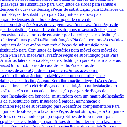
 pias
Peças de substituição para Conjuntos de sifões para sanitas e
tensões da curva de descarga
Peças de substituição para Extensões da
rinóis
Peças de substituição para Conjuntos de sifões para
ão para Extensões de tubo de descarga e de curva de
ões curvos
Ligações
Áreas de lavagem
Lavatórios
Lavatórios
Peças de
ças de substituição para Lavatórios de pousar
Lava-mãos
Peças de
 encastrados
Lavatórios de encastrar por baixo
Peças de substituição
coletivos
Outras pias
Pias
Pia multifunções
Pia de laboratório
Acessórios
onjuntos de lava-mãos com móvel
Peças de substituição para
ubstituição para Conjuntos de lavatórios para móvel com móvel de
 para Para lava-mãos
Para lavatórios
Peças de substituição para Para
Armários laterais baixos
Peças de substituição para Armários laterais
ensos
Outro mobiliário de casa de banho
Prateleiras de
 de pés de apoio
Quadros magnéticos
Outros acessórios
para Com iluminação integrada
Móveis com espelho
Peças de
ada
Peças de substituição para Sem iluminação integrada
Acessórios
ada, alimentação elétrica
Peças de substituição para Instalação em
has
Instalação em bancada, alimentação por gerador
Peças de
o para Instalação em bancada, misturadora com um manípulo
Instalação
s de substituição para Instalação à parede, alimentação a
mentares
Peças de substituição para Acessórios complementares
Para
njuntos de sifões para lavatórios
Peças de substituição para Conjuntos
a Sifões curvos, modelo poupa-espaço
Sifões de tubo interior para
paço
Peças de substituição para Sifões de tubo interior para lavatórios,
a Ligações ao lavatório
Tampas
Ligações
Peças de substituição para