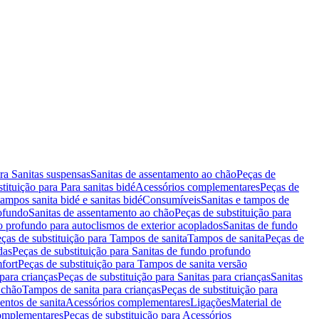
ara Sanitas suspensas
Sanitas de assentamento ao chão
Peças de
tituição para Para sanitas bidé
Acessórios complementares
Peças de
tampos sanita bidé e sanitas bidé
Consumíveis
Sanitas e tampos de
rofundo
Sanitas de assentamento ao chão
Peças de substituição para
o profundo para autoclismos de exterior acoplados
Sanitas de fundo
ças de substituição para Tampos de sanita
Tampos de sanita
Peças de
das
Peças de substituição para Sanitas de fundo profundo
fort
Peças de substituição para Tampos de sanita versão
para crianças
Peças de substituição para Sanitas para crianças
Sanitas
 chão
Tampos de sanita para crianças
Peças de substituição para
entos de sanita
Acessórios complementares
Ligações
Material de
omplementares
Peças de substituição para Acessórios