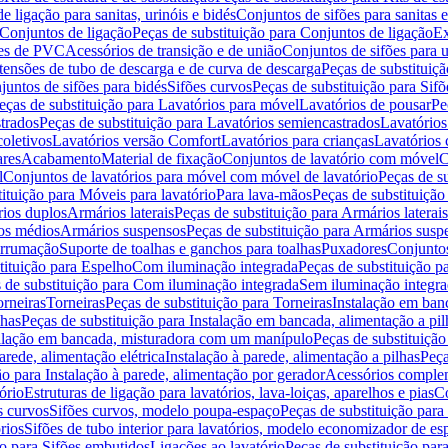
de ligação para sanitas, urinóis e bidés
Conjuntos de sifões para sanitas e
Conjuntos de ligação
Peças de substituição para Conjuntos de ligação
Ex
ões de PVC
Acessórios de transição e de união
Conjuntos de sifões para u
tensões de tubo de descarga e de curva de descarga
Peças de substituiç
juntos de sifões para bidés
Sifões curvos
Peças de substituição para Sif
eças de substituição para Lavatórios para móvel
Lavatórios de pousar
Pe
trados
Peças de substituição para Lavatórios semiencastrados
Lavatórios
coletivos
Lavatórios versão Comfort
Lavatórios para crianças
Lavatórios 
res
Acabamento
Material de fixação
Conjuntos de lavatório com móvel
C
l
Conjuntos de lavatórios para móvel com móvel de lavatório
Peças de s
ituição para Móveis para lavatório
Para lava-mãos
Peças de substituição
rios duplos
Armários laterais
Peças de substituição para Armários laterais
os médios
Armários suspensos
Peças de substituição para Armários susp
arrumação
Suporte de toalhas e ganchos para toalhas
Puxadores
Conjuntos
tituição para Espelho
Com iluminação integrada
Peças de substituição 
 de substituição para Com iluminação integrada
Sem iluminação integr
orneiras
Torneiras
Peças de substituição para Torneiras
Instalação em banc
lhas
Peças de substituição para Instalação em bancada, alimentação a pil
alação em bancada, misturadora com um manípulo
Peças de substituiçã
arede, alimentação elétrica
Instalação à parede, alimentação a pilhas
Peça
ão para Instalação à parede, alimentação por gerador
Acessórios comple
ório
Estruturas de ligação para lavatórios, lava-loiças, aparelhos e pias
Co
s curvos
Sifões curvos, modelo poupa-espaço
Peças de substituição par
rios
Sifões de tubo interior para lavatórios, modelo economizador de es
ão para Sifões embutidos
Ligações ao lavatório
Peças de substituição par