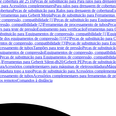
 cobertura até 25 l/s
Peças de substituição para Para ralos para drenage
o para Acessórios complementares
Para ralos para drenagem de cobertur
obertura
Peças de substituição para Ralos para drenagem de cobertura
Es
Ferramentas para Geberit Mepla
Peças de substituição para Ferramentas
 compressão, compatibilidade [1]
Peças de substituição para Equipamen
essão, compatibilidade [2]
Ferramentas de processamento de tubos
Peça
s para teste de pressão
Equipamento para verificação
Ferramentas para 
ubstituição para Equipamentos de compressão, compatibilidade [1]
Equi
de dos equipamentos de compressão [1]/[2]
Peças de substituição para
tos de compressão, compatibilidade [3]
Peças de substituição para Eq
ocessamento de tubos
Tampões para teste de pressão
Peças de substituiçã
Equipamentos de compressão
Equipamentos de compressão, compatibilida
Peças de substituição para Equipamentos de compressão, compatibilida
L]
Ferramentas para Geberit Silent-db20/Geberit PE
Peças de substituiçã
ura
Acessórios complementares para máquinas de eletrossoldadura
Máqui
ldadura topo a topo
Peças de substituição para Acessórios complementa
ocessamento de tubos
Acessórios complementares para ferramentas de p
s remotos
Comandos à distância