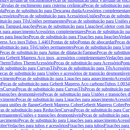
arga
Válvulas de enchimento
Peças de substituição para Válvulas de en
álvulas de enchimento para cisterna cerâmica
Peças de substituição par
pla
Peças de substituição para Descarga dupla
Acessórios complementar
cessórios
Peças de substituição para Acessórios
Uniões
Peças de substit
ituição para Tês
Uniões permanentes
Peças de substituição para Uniões
para Tampas
Ligações
Peças de substituição para Ligações
Coletor com li
es para aquecimento
Acessórios complementares
Peças de substituição p
es para ligações
Peças de substituição para Fixações para ligações
Vedan
press Aço inox
Tubos 1.4401
Pontas de tubo
Pontas de abocardar
Peças de
ubstituição para Tês
Uniões permanentes
Peças de substituição para Un
Peças de substituição para Juntas de dilatação
Tampas
Peças de substitu
para Geberit Mapress Aço inox, acessórios complementares
Vedações par
 Therm
Tubos Therm
Acessório
Peças de substituição para Acessório
Pont
de substituição para Curvas
Tês
Peças de substituição para Tês
Acessório
eças de substituição para Uniões e acessórios de transição desmontávei
ecimento
Peças de substituição para Ligações para aquecimento
Acessór
o
Peças de substituição para Geberit Mapress Aço carbono
Tubos 1.0034
es
Curvas
Peças de substituição para Curvas
Tês
Peças de substituição pa
transições desmontáveis
Peças de substituição para Uniões e transições 
ecimento
Peças de substituição para Ligações para aquecimento
Acessór
para uniões de flange
Geberit Mapress Cobre
Geberit Mapress Cobre
Pe
as de substituição para Reduções
Curvas
Peças de substituição para Cur
permanentes
Uniões e transições desmontáveis
Peças de substituição par
quecimento
Peças de substituição para Ligações para aquecimento
Acessó
obre
Vedações para tubos e acessórios
Fixações para tubos
Fixações para