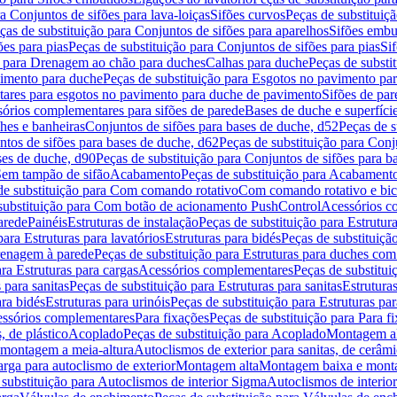
a Conjuntos de sifões para lava-loiças
Sifões curvos
Peças de substituiç
ças de substituição para Conjuntos de sifões para aparelhos
Sifões embu
ões para pias
Peças de substituição para Conjuntos de sifões para pias
Si
o para Drenagem ao chão para duches
Calhas para duche
Peças de substi
imento para duche
Peças de substituição para Esgotos no pavimento pa
tares para esgotos no pavimento para duche de pavimento
Sifões de par
sórios complementares para sifões de parede
Bases de duche e superfíci
ches e banheiras
Conjuntos de sifões para bases de duche, d52
Peças de s
tos de sifões para bases de duche, d62
Peças de substituição para Conj
ses de duche, d90
Peças de substituição para Conjuntos de sifões para b
 Sem tampão de sifão
Acabamento
Peças de substituição para Acabament
de substituição para Com comando rotativo
Com comando rotativo e bic
substituição para Com botão de acionamento PushControl
Acessórios co
arede
Painéis
Estruturas de instalação
Peças de substituição para Estrutura
para Estruturas para lavatórios
Estruturas para bidés
Peças de substituição
renagem à parede
Peças de substituição para Estruturas para duches co
ra Estruturas para cargas
Acessórios complementares
Peças de substitu
 para sanitas
Peças de substituição para Estruturas para sanitas
Estruturas
ara bidés
Estruturas para urinóis
Peças de substituição para Estruturas par
cessórios complementares
Para fixações
Peças de substituição para Para f
, de plástico
Acoplado
Peças de substituição para Acoplado
Montagem al
 montagem a meia-altura
Autoclismos de exterior para sanitas, de cerâm
rga para autoclismo de exterior
Montagem alta
Montagem baixa e monta
 substituição para Autoclismos de interior Sigma
Autoclismos de interi