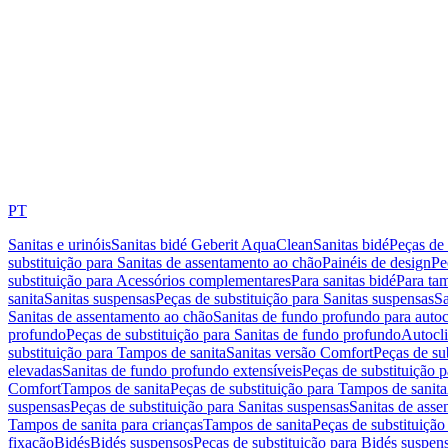
PT
Sanitas e urinóis
Sanitas bidé Geberit AquaClean
Sanitas bidé
Peças de 
substituição para Sanitas de assentamento ao chão
Painéis de design
Pe
substituição para Acessórios complementares
Para sanitas bidé
Para tam
sanita
Sanitas suspensas
Peças de substituição para Sanitas suspensas
Sa
Sanitas de assentamento ao chão
Sanitas de fundo profundo para autoc
profundo
Peças de substituição para Sanitas de fundo profundo
Autocli
substituição para Tampos de sanita
Sanitas versão Comfort
Peças de su
elevadas
Sanitas de fundo profundo extensíveis
Peças de substituição 
Comfort
Tampos de sanita
Peças de substituição para Tampos de sanita
suspensas
Peças de substituição para Sanitas suspensas
Sanitas de ass
Tampos de sanita para crianças
Tampos de sanita
Peças de substituição
fixação
Bidés
Bidés suspensos
Peças de substituição para Bidés suspen