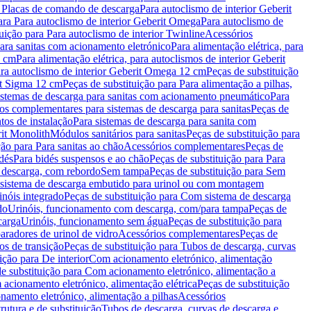
a Placas de comando de descarga
Para autoclismo de interior Geberit
ara Para autoclismo de interior Geberit Omega
Para autoclismo de
uição para Para autoclismo de interior Twinline
Acessórios
para sanitas com acionamento eletrónico
Para alimentação elétrica, para
2 cm
Para alimentação elétrica, para autoclismos de interior Geberit
para autoclismo de interior Geberit Omega 12 cm
Peças de substituição
rit Sigma 12 cm
Peças de substituição para Para alimentação a pilhas,
Sistemas de descarga para sanitas com acionamento pneumático
Para
os complementares para sistemas de descarga para sanitas
Peças de
tos de instalação
Para sistemas de descarga para sanita com
it Monolith
Módulos sanitários para sanitas
Peças de substituição para
ção para Para sanitas ao chão
Acessórios complementares
Peças de
dés
Para bidés suspensos e ao chão
Peças de substituição para Para
 descarga, com rebordo
Sem tampa
Peças de substituição para Sem
 sistema de descarga embutido para urinol ou com montagem
inóis integrado
Peças de substituição para Com sistema de descarga
do
Urinóis, funcionamento com descarga, com/para tampa
Peças de
carga
Urinóis, funcionamento sem água
Peças de substituição para
aradores de urinol de vidro
Acessórios complementares
Peças de
os de transição
Peças de substituição para Tubos de descarga, curvas
ição para De interior
Com acionamento eletrónico, alimentação
e substituição para Com acionamento eletrónico, alimentação a
acionamento eletrónico, alimentação elétrica
Peças de substituição
namento eletrónico, alimentação a pilhas
Acessórios
rutura e de substituição
Tubos de descarga, curvas de descarga e