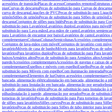
acessórios de transição
Placas de acesso
Comandos remotos
Estruturas 
pias
Curvas de descarga
Peças de substituição para Curvas de descarga
curva de descarga
Ligações de PVC
Peças de substituição para Ligaç
urinóis
Sifões de urinóis
Peças de substituição para Sifões de urinóis
Ex
descarga
Conjuntos de sifões para bidés
Peças de substituição para Con
substituição para Lavatórios
Lavatórios duplos
Lavatórios para móvel
P
substituição para Lava-mãos
Lava-mãos de canto
Lavatórios semiencas
para Lavatórios de encastrar por baixo
Lavatórios de canto
Lavatórios 
complementares
Colunas
Colunas
Semicolunas
Acessórios complementa
Conjuntos de lava-mãos com móvel
Conjuntos de lavatório com móve
lavatório
Móveis de casa de banho
Móveis para lavatório
Peças de subst
lavatórios
Para lavatórios duplos
Peças de substituição para Para lavató
baixos
Armários altos
Peças de substituição para Armários altos
Armári
parede
Acessórios complementares
Acessórios de gavetas e caixas de 
complementares
Espelhos e móveis com espelho
Espelho
Peças de subs
substituição para Móveis com espelho
Com iluminação integrada
Peças
complementares
Elementos de luz
Outros acessórios complementares
T
bancada, alimentação elétrica
Instalação em bancada, alimentação a pi
substituição para Instalação em bancada, alimentação por gerador
Inst
à parede, alimentação elétrica
Peças de substituição para Instalação à p
pilhas
Instalação à parede, alimentação por gerador
Peças de substituiç
torneiras de lavatório
Peças de substituição para Para torneiras de lavat
de sifões para lavatórios
Sifões curvos
Peças de substituição para Sifõe
lavatórios
Peças de substituição para Sifões de tubo interior para lavató
modelo economizador de espaço
Sifões embutidos
Peças de substituiç