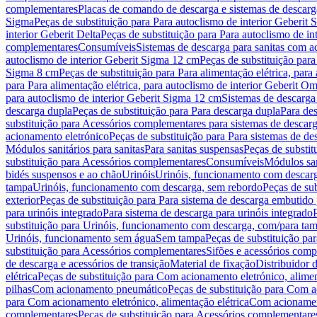
complementares
Placas de comando de descarga e sistemas de descarga
Sigma
Peças de substituição para Para autoclismo de interior Geberit 
interior Geberit Delta
Peças de substituição para Para autoclismo de in
complementares
Consumíveis
Sistemas de descarga para sanitas com a
autoclismo de interior Geberit Sigma 12 cm
Peças de substituição para
Sigma 8 cm
Peças de substituição para Para alimentação elétrica, para
para Para alimentação elétrica, para autoclismo de interior Geberit 
para autoclismo de interior Geberit Sigma 12 cm
Sistemas de descarga
descarga dupla
Peças de substituição para Para descarga dupla
Para de
substituição para Acessórios complementares para sistemas de descarg
acionamento eletrónico
Peças de substituição para Para sistemas de d
Módulos sanitários para sanitas
Para sanitas suspensas
Peças de substit
substituição para Acessórios complementares
Consumíveis
Módulos san
bidés suspensos e ao chão
Urinóis
Urinóis, funcionamento com descar
tampa
Urinóis, funcionamento com descarga, sem rebordo
Peças de su
exterior
Peças de substituição para Para sistema de descarga embutido
para urinóis integrado
Para sistema de descarga para urinóis integrado
substituição para Urinóis, funcionamento com descarga, com/para ta
Urinóis, funcionamento sem água
Sem tampa
Peças de substituição p
substituição para Acessórios complementares
Sifões e acessórios comp
de descarga e acessórios de transição
Material de fixação
Distribuidor 
elétrica
Peças de substituição para Com acionamento eletrónico, alimen
pilhas
Com acionamento pneumático
Peças de substituição para Com 
para Com acionamento eletrónico, alimentação elétrica
Com acionament
complementares
Peças de substituição para Acessórios complementare