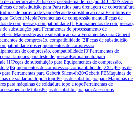
m de cobertura até 25 l/s
Fixações
Sistema de fixação d40–200
Sistema
a
Peças de substituição para Para ralos para drenagem de cobertura
Para
truturas de barreira de vapor
Peças de substituição para Estruturas de
 para Geberit Mepla
Ferramentas de compressão manual
Peças de
tos de compressão, compatibilidade [1]
Equipamentos de compressão,
s de substituição para Ferramentas de processamento de
Geberit Mapress
Peças de substituição para Ferramentas para Geberit
pamentos de compressão, compatibilidade [2]
Peças de substituição
 Compatibilidade dos equipamentos de compressão
uipamentos de compressão, compatibilidade [3]
Ferramentas de
o para Tampões para teste de pressão
Equipamento para
de [1]
Peças de substituição para Equipamentos de compressão,
de [2]
Equipamentos de compressão, compatibilidade [2XL]
Peças de
o para Ferramentas para Geberit Silent-db20/Geberit PE
Máquinas de
nas de soldadura topo a topo
Peças de substituição para Máquinas de
res para máquinas de soldadura topo a topo
Ferramentas de
rocessamento de tubos
Peças de substituição para Acessórios