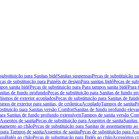
substituição para Sanitas bidé
Sanitas suspensas
Peças de substituição p
ças de substituição para Painéis de design
Para sanitas bidé
Peças de subs
pos sanita bidé
Peças de substituição para Para tampos sanita bidé
Para 
nitas de fundo profundo
Peças de substituição para Sanitas de fundo p
lismos de exterior acoplados
Peças de substituição para Sanitas de fund
smos de exterior para sanitas, de cerâmica
Acoplado
Tampos de sanita
Pe
bstituição para Sanitas versão Comfort
Sanitas de fundo profundo eleva
para Sanitas de fundo profundo extensíveis
Tampos de sanita versão Com
Assentos de sanita
Peças de substituição para Assentos de sanita
Sanitas 
entamento ao chão
Peças de substituição para Sanitas de assentamento ao
 para Tampos de sanita
Assentos de sanita
Peças de substituição para Ass
sos
Bidés ao chão
Peças de substituição para Bidés ao chão
Acessórios c