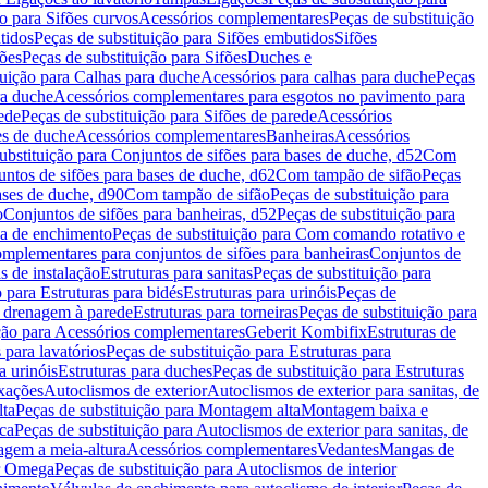
ão para Sifões curvos
Acessórios complementares
Peças de substituição
tidos
Peças de substituição para Sifões embutidos
Sifões
fões
Peças de substituição para Sifões
Duches e
tuição para Calhas para duche
Acessórios para calhas para duche
Peças
ra duche
Acessórios complementares para esgotos no pavimento para
ede
Peças de substituição para Sifões de parede
Acessórios
es de duche
Acessórios complementares
Banheiras
Acessórios
ubstituição para Conjuntos de sifões para bases de duche, d52
Com
untos de sifões para bases de duche, d62
Com tampão de sifão
Peças
ases de duche, d90
Com tampão de sifão
Peças de substituição para
o
Conjuntos de sifões para banheiras, d52
Peças de substituição para
a de enchimento
Peças de substituição para Com comando rotativo e
mplementares para conjuntos de sifões para banheiras
Conjuntos de
s de instalação
Estruturas para sanitas
Peças de substituição para
 para Estruturas para bidés
Estruturas para urinóis
Peças de
m drenagem à parede
Estruturas para torneiras
Peças de substituição para
ição para Acessórios complementares
Geberit Kombifix
Estruturas de
 para lavatórios
Peças de substituição para Estruturas para
a urinóis
Estruturas para duches
Peças de substituição para Estruturas
ixações
Autoclismos de exterior
Autoclismos de exterior para sanitas, de
ta
Peças de substituição para Montagem alta
Montagem baixa e
ica
Peças de substituição para Autoclismos de exterior para sanitas, de
gem a meia-altura
Acessórios complementares
Vedantes
Mangas de
or Omega
Peças de substituição para Autoclismos de interior