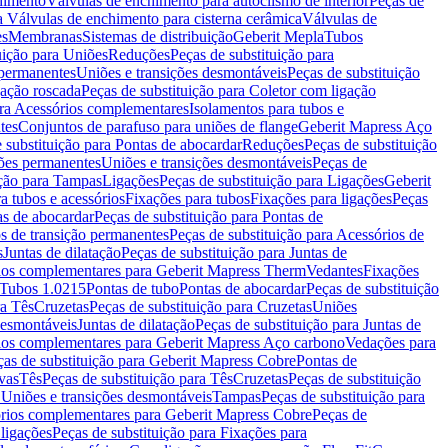
chimento
Válvulas de enchimento para autoclismo de interior
Peças de
a Válvulas de enchimento para cisterna cerâmica
Válvulas de
es
Membranas
Sistemas de distribuição
Geberit Mepla
Tubos
uição para Uniões
Reduções
Peças de substituição para
 permanentes
Uniões e transições desmontáveis
Peças de substituição
gação roscada
Peças de substituição para Coletor com ligação
ara Acessórios complementares
Isolamentos para tubos e
tes
Conjuntos de parafuso para uniões de flange
Geberit Mapress Aço
 substituição para Pontas de abocardar
Reduções
Peças de substituição
iões permanentes
Uniões e transições desmontáveis
Peças de
ição para Tampas
Ligações
Peças de substituição para Ligações
Geberit
a tubos e acessórios
Fixações para tubos
Fixações para ligações
Peças
as de abocardar
Peças de substituição para Pontas de
s de transição permanentes
Peças de substituição para Acessórios de
s
Juntas de dilatação
Peças de substituição para Juntas de
ios complementares para Geberit Mapress Therm
Vedantes
Fixações
Tubos 1.0215
Pontas de tubo
Pontas de abocardar
Peças de substituição
ra Tês
Cruzetas
Peças de substituição para Cruzetas
Uniões
desmontáveis
Juntas de dilatação
Peças de substituição para Juntas de
ios complementares para Geberit Mapress Aço carbono
Vedações para
ças de substituição para Geberit Mapress Cobre
Pontas de
vas
Tês
Peças de substituição para Tês
Cruzetas
Peças de substituição
a Uniões e transições desmontáveis
Tampas
Peças de substituição para
rios complementares para Geberit Mapress Cobre
Peças de
 ligações
Peças de substituição para Fixações para