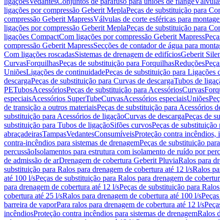
ligações
Vedantes
Conjuntos de parafuso para uniões de flange
Válvula
ligações por compressão Geberit Mepla
Peças de substituição para C
compressão Geberit Mapress
Válvulas de corte esféricas para monta
ligações por compressão Geberit Mepla
Peças de substituição para C
ligações Compact
Com ligações por compressão Geberit Mapress
Peça
compressão Geberit Mapress
Secções de contador de água para monta
Com ligações roscadas
Sistemas de drenagem de edifícios
Geberit Sile
Curvas
Forquilhas
Peças de substituição para Forquilhas
Reduções
Peça
Uniões
Ligações de continuidade
Peças de substituição para Ligações 
descarga
Peças de substituição para Curvas de descarga
Tubos de ligaç
PE
Tubos
Acessórios
Peças de substituição para Acessórios
Curvas
Forq
especiais
Acessórios SuperTube
Curvas
Acessórios especiais
Uniões
Peç
de transição a outros materiais
Peças de substituição para Acessórios de
substituição para Acessórios de ligação
Curvas de descarga
Peças de su
substituição para Tubos de ligação
Sifões curvos
Peças de substituição
abraçadeiras
Tampas
Vedantes
Consumíveis
Proteção contra incêndios,
contra-incêndios para sistemas de drenagem
Peças de substituição par
percussão
Isolamentos para estrutura com isolamento de ruído por per
de admissão de ar
Drenagem de cobertura Geberit Pluvia
Ralos para d
substituição para Ralos para drenagem de cobertura até 12 l/s
Ralos pa
até 100 l/s
Peças de substituição para Ralos para drenagem de cobertura
para drenagem de cobertura até 12 l/s
Peças de substituição para Ralos
cobertura até 25 l/s
Ralos para drenagem de cobertura até 100 l/s
Peças
barreira de vapor
Para ralos para drenagem de cobertura até 12 l/s
Peças
incêndios
Proteção contra incêndios para sistemas de drenagem
Ralos 