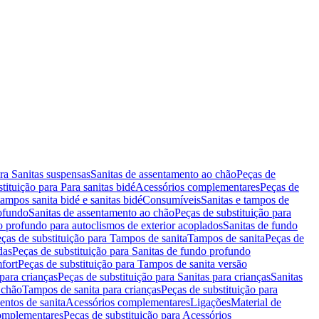
ara Sanitas suspensas
Sanitas de assentamento ao chão
Peças de
tituição para Para sanitas bidé
Acessórios complementares
Peças de
tampos sanita bidé e sanitas bidé
Consumíveis
Sanitas e tampos de
rofundo
Sanitas de assentamento ao chão
Peças de substituição para
o profundo para autoclismos de exterior acoplados
Sanitas de fundo
ças de substituição para Tampos de sanita
Tampos de sanita
Peças de
das
Peças de substituição para Sanitas de fundo profundo
fort
Peças de substituição para Tampos de sanita versão
para crianças
Peças de substituição para Sanitas para crianças
Sanitas
 chão
Tampos de sanita para crianças
Peças de substituição para
entos de sanita
Acessórios complementares
Ligações
Material de
omplementares
Peças de substituição para Acessórios