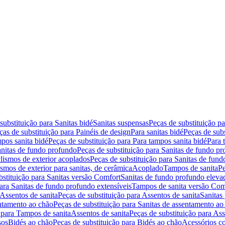
substituição para Sanitas bidé
Sanitas suspensas
Peças de substituição p
ças de substituição para Painéis de design
Para sanitas bidé
Peças de subs
pos sanita bidé
Peças de substituição para Para tampos sanita bidé
Para 
nitas de fundo profundo
Peças de substituição para Sanitas de fundo p
lismos de exterior acoplados
Peças de substituição para Sanitas de fund
smos de exterior para sanitas, de cerâmica
Acoplado
Tampos de sanita
Pe
bstituição para Sanitas versão Comfort
Sanitas de fundo profundo eleva
para Sanitas de fundo profundo extensíveis
Tampos de sanita versão Com
Assentos de sanita
Peças de substituição para Assentos de sanita
Sanitas 
entamento ao chão
Peças de substituição para Sanitas de assentamento ao
 para Tampos de sanita
Assentos de sanita
Peças de substituição para Ass
sos
Bidés ao chão
Peças de substituição para Bidés ao chão
Acessórios c