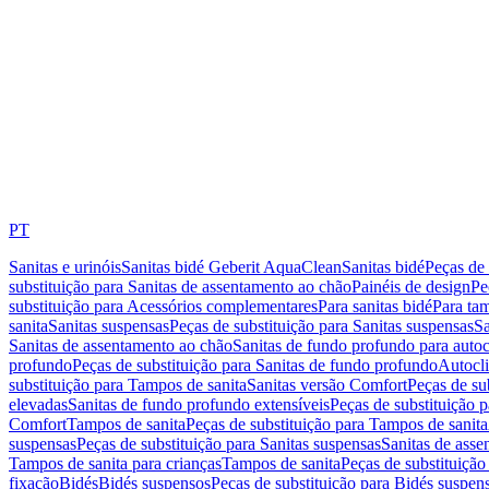
PT
Sanitas e urinóis
Sanitas bidé Geberit AquaClean
Sanitas bidé
Peças de 
substituição para Sanitas de assentamento ao chão
Painéis de design
Pe
substituição para Acessórios complementares
Para sanitas bidé
Para tam
sanita
Sanitas suspensas
Peças de substituição para Sanitas suspensas
Sa
Sanitas de assentamento ao chão
Sanitas de fundo profundo para autoc
profundo
Peças de substituição para Sanitas de fundo profundo
Autocli
substituição para Tampos de sanita
Sanitas versão Comfort
Peças de su
elevadas
Sanitas de fundo profundo extensíveis
Peças de substituição 
Comfort
Tampos de sanita
Peças de substituição para Tampos de sanita
suspensas
Peças de substituição para Sanitas suspensas
Sanitas de ass
Tampos de sanita para crianças
Tampos de sanita
Peças de substituição
fixação
Bidés
Bidés suspensos
Peças de substituição para Bidés suspen