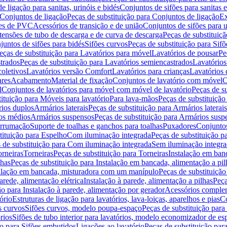
de ligação para sanitas, urinóis e bidés
Conjuntos de sifões para sanitas e
Conjuntos de ligação
Peças de substituição para Conjuntos de ligação
Ex
ões de PVC
Acessórios de transição e de união
Conjuntos de sifões para u
tensões de tubo de descarga e de curva de descarga
Peças de substituiç
juntos de sifões para bidés
Sifões curvos
Peças de substituição para Sif
eças de substituição para Lavatórios para móvel
Lavatórios de pousar
Pe
trados
Peças de substituição para Lavatórios semiencastrados
Lavatórios
coletivos
Lavatórios versão Comfort
Lavatórios para crianças
Lavatórios 
res
Acabamento
Material de fixação
Conjuntos de lavatório com móvel
C
l
Conjuntos de lavatórios para móvel com móvel de lavatório
Peças de s
ituição para Móveis para lavatório
Para lava-mãos
Peças de substituição
rios duplos
Armários laterais
Peças de substituição para Armários laterais
os médios
Armários suspensos
Peças de substituição para Armários susp
arrumação
Suporte de toalhas e ganchos para toalhas
Puxadores
Conjuntos
tituição para Espelho
Com iluminação integrada
Peças de substituição 
 de substituição para Com iluminação integrada
Sem iluminação integr
orneiras
Torneiras
Peças de substituição para Torneiras
Instalação em banc
lhas
Peças de substituição para Instalação em bancada, alimentação a pil
alação em bancada, misturadora com um manípulo
Peças de substituiçã
arede, alimentação elétrica
Instalação à parede, alimentação a pilhas
Peça
ão para Instalação à parede, alimentação por gerador
Acessórios comple
ório
Estruturas de ligação para lavatórios, lava-loiças, aparelhos e pias
Co
s curvos
Sifões curvos, modelo poupa-espaço
Peças de substituição par
rios
Sifões de tubo interior para lavatórios, modelo economizador de es
ão para Sifões embutidos
Ligações ao lavatório
Peças de substituição par