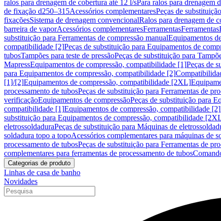
ralos para drenagem de cobertura até 12 l/s
Para ralos para drenagem de
de fixação d250–315
Acessórios complementares
Peças de substituiçã
fixações
Sistema de drenagem convencional
Ralos para drenagem de c
barreira de vapor
Acessórios complementares
Ferramentas
Ferramentas
substituição para Ferramentas de compressão manual
Equipamentos de
compatibilidade [2]
Peças de substituição para Equipamentos de compr
tubos
Tampões para teste de pressão
Peças de substituição para Tampõe
Mapress
Equipamentos de compressão, compatibilidade [1]
Peças de s
para Equipamentos de compressão, compatibilidade [2]
Compatibilida
[1]/[2]
Equipamentos de compressão, compatibilidade [2XL]
Equipamen
processamento de tubos
Peças de substituição para Ferramentas de pr
verificação
Equipamentos de compressão
Peças de substituição para 
compatibilidade [1]
Equipamentos de compressão, compatibilidade [2]
substituição para Equipamentos de compressão, compatibilidade [2X
eletrossoldadura
Peças de substituição para Máquinas de eletrossoldad
soldadura topo a topo
Acessórios complementares para máquinas de so
processamento de tubos
Peças de substituição para Ferramentas de pr
complementares para ferramentas de processamento de tubos
Comando
Categorias de produto
Linhas de casa de banho
Novidades