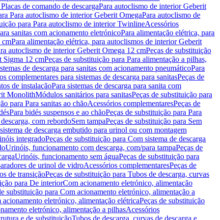
a Placas de comando de descarga
Para autoclismo de interior Geberit
ara Para autoclismo de interior Geberit Omega
Para autoclismo de
uição para Para autoclismo de interior Twinline
Acessórios
para sanitas com acionamento eletrónico
Para alimentação elétrica, para
2 cm
Para alimentação elétrica, para autoclismos de interior Geberit
para autoclismo de interior Geberit Omega 12 cm
Peças de substituição
rit Sigma 12 cm
Peças de substituição para Para alimentação a pilhas,
Sistemas de descarga para sanitas com acionamento pneumático
Para
os complementares para sistemas de descarga para sanitas
Peças de
tos de instalação
Para sistemas de descarga para sanita com
it Monolith
Módulos sanitários para sanitas
Peças de substituição para
ção para Para sanitas ao chão
Acessórios complementares
Peças de
dés
Para bidés suspensos e ao chão
Peças de substituição para Para
 descarga, com rebordo
Sem tampa
Peças de substituição para Sem
 sistema de descarga embutido para urinol ou com montagem
inóis integrado
Peças de substituição para Com sistema de descarga
do
Urinóis, funcionamento com descarga, com/para tampa
Peças de
carga
Urinóis, funcionamento sem água
Peças de substituição para
aradores de urinol de vidro
Acessórios complementares
Peças de
os de transição
Peças de substituição para Tubos de descarga, curvas
ição para De interior
Com acionamento eletrónico, alimentação
e substituição para Com acionamento eletrónico, alimentação a
acionamento eletrónico, alimentação elétrica
Peças de substituição
namento eletrónico, alimentação a pilhas
Acessórios
rutura e de substituição
Tubos de descarga, curvas de descarga e