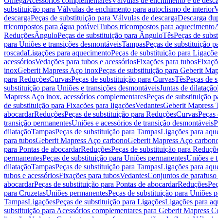
Omega
Acessórios complementares
Válvulas de enchimento e de desc
substituição para Válvulas de enchimento para autoclismo de interior
V
descarga
Peças de substituição para Válvulas de descarga
Descarga du
tricompostos para água potável
Tubos tricompostos para aquecimento
A
Reduções
Ângulo
Peças de substituição para Ângulo
Tês
Peças de subst
para Uniões e transições desmontáveis
Tampas
Peças de substituição 
roscada
Ligações para aquecimento
Peças de substituição para Ligaçõ
acessórios
Vedações para tubos e acessórios
Fixações para tubos
Fixaçõ
inox
Geberit Mapress Aço inox
Peças de substituição para Geberit Ma
para Reduções
Curvas
Peças de substituição para Curvas
Tês
Peças de s
substituição para Uniões e transições desmontáveis
Juntas de dilatação
Mapress Aço inox, acessórios complementares
Peças de substituição 
de substituição para Fixações para ligações
Vedantes
Geberit Mapress
abocardar
Reduções
Peças de substituição para Reduções
Curvas
Peças 
transição permanentes
Uniões e acessórios de transição desmontáveis
P
dilatação
Tampas
Peças de substituição para Tampas
Ligações para aqu
para tubos
Geberit Mapress Aço carbono
Geberit Mapress Aço carbon
para Pontas de abocardar
Reduções
Peças de substituição para Reduçõ
permanentes
Peças de substituição para Uniões permanentes
Uniões e 
dilatação
Tampas
Peças de substituição para Tampas
Ligações para aqu
tubos e acessórios
Fixações para tubos
Vedantes
Conjuntos de parafuso 
abocardar
Peças de substituição para Pontas de abocardar
Reduções
Peç
para Cruzetas
Uniões permanentes
Peças de substituição para Uniões 
Tampas
Ligações
Peças de substituição para Ligações
Ligações para a
substituição para Acessórios complementares para Geberit Mapress C