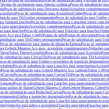
arga
Válvulas de enchimento
Peças de substituição para Válvulas de en
álvulas de enchimento para cisterna cerâmica
Peças de substituição par
pla
Peças de substituição para Descarga dupla
Acessórios complementar
cessórios
Peças de substituição para Acessórios
Uniões
Peças de substit
ituição para Tês
Uniões permanentes
Peças de substituição para Uniões
para Tampas
Ligações
Peças de substituição para Ligações
Coletor com li
es para aquecimento
Acessórios complementares
Peças de substituição p
es para ligações
Peças de substituição para Fixações para ligações
Vedan
press Aço inox
Tubos 1.4401
Pontas de tubo
Pontas de abocardar
Peças de
ubstituição para Tês
Uniões permanentes
Peças de substituição para Un
Peças de substituição para Juntas de dilatação
Tampas
Peças de substitu
para Geberit Mapress Aço inox, acessórios complementares
Vedações par
 Therm
Tubos Therm
Acessório
Peças de substituição para Acessório
Pont
de substituição para Curvas
Tês
Peças de substituição para Tês
Acessório
eças de substituição para Uniões e acessórios de transição desmontávei
ecimento
Peças de substituição para Ligações para aquecimento
Acessór
o
Peças de substituição para Geberit Mapress Aço carbono
Tubos 1.0034
es
Curvas
Peças de substituição para Curvas
Tês
Peças de substituição pa
transições desmontáveis
Peças de substituição para Uniões e transições 
ecimento
Peças de substituição para Ligações para aquecimento
Acessór
para uniões de flange
Geberit Mapress Cobre
Geberit Mapress Cobre
Pe
as de substituição para Reduções
Curvas
Peças de substituição para Cur
permanentes
Uniões e transições desmontáveis
Peças de substituição par
quecimento
Peças de substituição para Ligações para aquecimento
Acessó
obre
Vedações para tubos e acessórios
Fixações para tubos
Fixações para