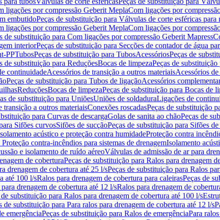
s para tubos
Válvulas de corte esféricas
Peças de substituição para Válvul
om ligações por compressão Geberit Mepla
Com ligações por compressão
gem embutido
Peças de substituição para Válvulas de corte esféricas pa
om ligações por compressão Geberit Mepla
Com ligações por compressã
s de substituição para Com ligações por compressão Geberit Mapress
Co
gem interior
Peças de substituição para Secções de contador de água pa
nt-PP
Tubos
Peças de substituição para Tubos
Acessórios
Peças de substit
s de substituição para Reduções
Bocas de limpeza
Peças de substituição
de continuidade
Acessórios de transição a outros materiais
Acessórios de
ão
Peças de substituição para Tubos de ligação
Acessórios complementa
uilhas
Reduções
Bocas de limpeza
Peças de substituição para Bocas de 
as de substituição para Uniões
Uniões de soldadura
Ligações de continu
 transição a outros materiais
Conexões roscadas
Peças de substituição 
bstituição para Curvas de descarga
Golas de sanita ao chão
Peças de sub
 para Sifões curvos
Sifões de sucção
Peças de substituição para Sifões de
 isolamento acústico e proteção contra humidade
Proteção contra incêndi
a Proteção contra-incêndios para sistemas de drenagem
Isolamento acúst
cussão e isolamento de ruído aéreo
Válvulas de admissão de ar para dr
renagem de cobertura
Peças de substituição para Ralos para drenagem d
ra drenagem de cobertura até 25 l/s
Peças de substituição para Ralos par
 até 100 l/s
Ralos para drenagem de cobertura para caleiras
Peças de su
 para drenagem de cobertura até 12 l/s
Ralos para drenagem de cobertura
 de substituição para Ralos para drenagem de cobertura até 100 l/s
Estru
 de substituição para Para ralos para drenagem de cobertura até 12 l/s
P
de emergência
Peças de substituição para Ralos de emergência
Para ralos