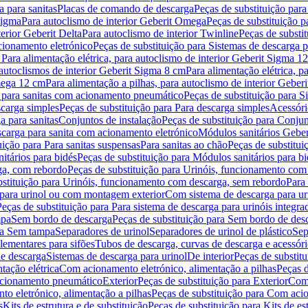
 para sanitas
Placas de comando de descarga
Peças de substituição par
Sigma
Para autoclismo de interior Geberit Omega
Peças de substituição p
terior Geberit Delta
Para autoclismo de interior Twinline
Peças de substit
cionamento eletrónico
Peças de substituição para Sistemas de descarga 
 Para alimentação elétrica, para autoclismo de interior Geberit Sigma 1
 autoclismos de interior Geberit Sigma 8 cm
Para alimentação elétrica, 
Omega 12 cm
Para alimentação a pilhas, para autoclismo de interior Gebe
 para sanitas com acionamento pneumático
Peças de substituição para 
scarga simples
Peças de substituição para Para descarga simples
Acessóri
a para sanitas
Conjuntos de instalação
Peças de substituição para Conjun
escarga para sanita com acionamento eletrónico
Módulos sanitários Geber
uição para Para sanitas suspensas
Para sanitas ao chão
Peças de substitui
itários para bidés
Peças de substituição para Módulos sanitários para bi
ga, com rebordo
Peças de substituição para Urinóis, funcionamento com
bstituição para Urinóis, funcionamento com descarga, sem rebordo
Para
 para urinol ou com montagem exterior
Com sistema de descarga para ur
Peças de substituição para Para sistema de descarga para urinóis integra
mpa
Sem bordo de descarga
Peças de substituição para Sem bordo de des
ara Sem tampa
Separadores de urinol
Separadores de urinol de plástico
Sep
lementares para sifões
Tubos de descarga, curvas de descarga e acessóri
de descarga
Sistemas de descarga para urinol
De interior
Peças de substitu
tação elétrica
Com acionamento eletrónico, alimentação a pilhas
Peças d
acionamento pneumático
Exterior
Peças de substituição para Exterior
Com 
o eletrónico, alimentação a pilhas
Peças de substituição para Com acio
s
Kits de estrutura e de substituição
Peças de substituição para Kits de est