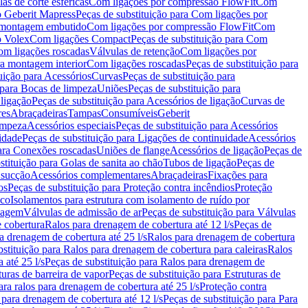
as de corte esféricas
Com ligações por compressão FlowFit
Com
 Geberit Mapress
Peças de substituição para Com ligações por
ra montagem embutido
Com ligações por compressão FlowFit
Com
o Volex
Com ligações Compact
Peças de substituição para Com
m ligações roscadas
Válvulas de retenção
Com ligações por
ra montagem interior
Com ligações roscadas
Peças de substituição para
uição para Acessórios
Curvas
Peças de substituição para
 para Bocas de limpeza
Uniões
Peças de substituição para
 ligação
Peças de substituição para Acessórios de ligação
Curvas de
res
Abraçadeiras
Tampas
Consumíveis
Geberit
limpeza
Acessórios especiais
Peças de substituição para Acessórios
idade
Peças de substituição para Ligações de continuidade
Acessórios
para Conexões roscadas
Uniões de flange
Acessórios de ligação
Peças de
stituição para Golas de sanita ao chão
Tubos de ligação
Peças de
 sucção
Acessórios complementares
Abraçadeiras
Fixações para
os
Peças de substituição para Proteção contra incêndios
Proteção
ico
Isolamentos para estrutura com isolamento de ruído por
enagem
Válvulas de admissão de ar
Peças de substituição para Válvulas
e cobertura
Ralos para drenagem de cobertura até 12 l/s
Peças de
a drenagem de cobertura até 25 l/s
Ralos para drenagem de cobertura
bstituição para Ralos para drenagem de cobertura para caleiras
Ralos
 até 25 l/s
Peças de substituição para Ralos para drenagem de
turas de barreira de vapor
Peças de substituição para Estruturas de
ara ralos para drenagem de cobertura até 25 l/s
Proteção contra
 para drenagem de cobertura até 12 l/s
Peças de substituição para Para