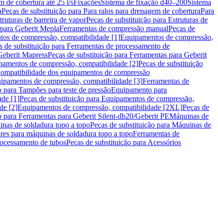
m de cobertura até 25 l/s
Fixações
Sistema de fixação d40–200
Sistema
a
Peças de substituição para Para ralos para drenagem de cobertura
Para
truturas de barreira de vapor
Peças de substituição para Estruturas de
 para Geberit Mepla
Ferramentas de compressão manual
Peças de
tos de compressão, compatibilidade [1]
Equipamentos de compressão,
s de substituição para Ferramentas de processamento de
Geberit Mapress
Peças de substituição para Ferramentas para Geberit
pamentos de compressão, compatibilidade [2]
Peças de substituição
 Compatibilidade dos equipamentos de compressão
uipamentos de compressão, compatibilidade [3]
Ferramentas de
o para Tampões para teste de pressão
Equipamento para
de [1]
Peças de substituição para Equipamentos de compressão,
de [2]
Equipamentos de compressão, compatibilidade [2XL]
Peças de
o para Ferramentas para Geberit Silent-db20/Geberit PE
Máquinas de
nas de soldadura topo a topo
Peças de substituição para Máquinas de
res para máquinas de soldadura topo a topo
Ferramentas de
rocessamento de tubos
Peças de substituição para Acessórios