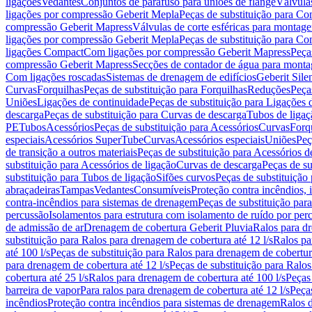
ligações
Vedantes
Conjuntos de parafuso para uniões de flange
Válvula
ligações por compressão Geberit Mepla
Peças de substituição para C
compressão Geberit Mapress
Válvulas de corte esféricas para monta
ligações por compressão Geberit Mepla
Peças de substituição para C
ligações Compact
Com ligações por compressão Geberit Mapress
Peça
compressão Geberit Mapress
Secções de contador de água para monta
Com ligações roscadas
Sistemas de drenagem de edifícios
Geberit Sile
Curvas
Forquilhas
Peças de substituição para Forquilhas
Reduções
Peça
Uniões
Ligações de continuidade
Peças de substituição para Ligações 
descarga
Peças de substituição para Curvas de descarga
Tubos de ligaç
PE
Tubos
Acessórios
Peças de substituição para Acessórios
Curvas
Forq
especiais
Acessórios SuperTube
Curvas
Acessórios especiais
Uniões
Peç
de transição a outros materiais
Peças de substituição para Acessórios de
substituição para Acessórios de ligação
Curvas de descarga
Peças de su
substituição para Tubos de ligação
Sifões curvos
Peças de substituição
abraçadeiras
Tampas
Vedantes
Consumíveis
Proteção contra incêndios,
contra-incêndios para sistemas de drenagem
Peças de substituição par
percussão
Isolamentos para estrutura com isolamento de ruído por per
de admissão de ar
Drenagem de cobertura Geberit Pluvia
Ralos para d
substituição para Ralos para drenagem de cobertura até 12 l/s
Ralos pa
até 100 l/s
Peças de substituição para Ralos para drenagem de cobertura
para drenagem de cobertura até 12 l/s
Peças de substituição para Ralos
cobertura até 25 l/s
Ralos para drenagem de cobertura até 100 l/s
Peças
barreira de vapor
Para ralos para drenagem de cobertura até 12 l/s
Peças
incêndios
Proteção contra incêndios para sistemas de drenagem
Ralos 