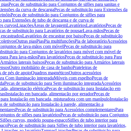
 pias
Peças de substituição para Conjuntos de sifões para sanitas e
tensões da curva de descarga
Peças de substituição para Extensões da
rinóis
Peças de substituição para Conjuntos de sifões para
ão para Extensões de tubo de descarga e de curva de
ões curvos
Ligações
Áreas de lavagem
Lavatórios
Lavatórios
Peças de
ças de substituição para Lavatórios de pousar
Lava-mãos
Peças de
 encastrados
Lavatórios de encastrar por baixo
Peças de substituição
coletivos
Outras pias
Pias
Pia multifunções
Pia de laboratório
Acessórios
onjuntos de lava-mãos com móvel
Peças de substituição para
ubstituição para Conjuntos de lavatórios para móvel com móvel de
 para Para lava-mãos
Para lavatórios
Peças de substituição para Para
Armários laterais baixos
Peças de substituição para Armários laterais
ensos
Outro mobiliário de casa de banho
Prateleiras de
 de pés de apoio
Quadros magnéticos
Outros acessórios
para Com iluminação integrada
Móveis com espelho
Peças de
ada
Peças de substituição para Sem iluminação integrada
Acessórios
ada, alimentação elétrica
Peças de substituição para Instalação em
has
Instalação em bancada, alimentação por gerador
Peças de
o para Instalação em bancada, misturadora com um manípulo
Instalação
s de substituição para Instalação à parede, alimentação a
mentares
Peças de substituição para Acessórios complementares
Para
njuntos de sifões para lavatórios
Peças de substituição para Conjuntos
a Sifões curvos, modelo poupa-espaço
Sifões de tubo interior para
paço
Peças de substituição para Sifões de tubo interior para lavatórios,
a Ligações ao lavatório
Tampas
Ligações
Peças de substituição para