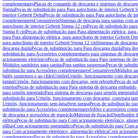
complementares
Placas de comando de descarga e sistemas de descarga
Sigma
Peças de substituição para Para autoclismo de interior Geberit 
interior Geberit Delta
Peças de substituição para Para autoclismo de in
complementares
Consumíveis
Sistemas de descarga para sanitas com a
autoclismo de interior Geberit Sigma 12 cm
Peças de substituição para
Sigma 8 cm
Peças de substituição para Para alimentação elétrica, para
para Para alimentação elétrica, para autoclismo de interior Geberit 
para autoclismo de interior Geberit Sigma 12 cm
Sistemas de descarga
descarga dupla
Peças de substituição para Para descarga dupla
Para de
substituição para Acessórios complementares para sistemas de descarg
acionamento eletrónico
Peças de substituição para Para sistemas de d
Módulos sanitários para sanitas
Para sanitas suspensas
Peças de substit
substituição para Acessórios complementares
Consumíveis
Módulos san
bidés suspensos e ao chão
Urinóis
Urinóis, funcionamento com descar
tampa
Urinóis, funcionamento com descarga, sem rebordo
Peças de su
exterior
Peças de substituição para Para sistema de descarga embutido
para urinóis integrado
Para sistema de descarga para urinóis integrado
substituição para Urinóis, funcionamento com descarga, com/para ta
Urinóis, funcionamento sem água
Sem tampa
Peças de substituição p
substituição para Acessórios complementares
Sifões e acessórios comp
de descarga e acessórios de transição
Material de fixação
Distribuidor 
elétrica
Peças de substituição para Com acionamento eletrónico, alimen
pilhas
Com acionamento pneumático
Peças de substituição para Com 
para Com acionamento eletrónico, alimentação elétrica
Com acionament
complementares
Peças de substituição para Acessórios complementare