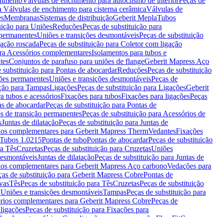
chimento
Válvulas de enchimento para autoclismo de interior
Peças de
a Válvulas de enchimento para cisterna cerâmica
Válvulas de
es
Membranas
Sistemas de distribuição
Geberit Mepla
Tubos
uição para Uniões
Reduções
Peças de substituição para
 permanentes
Uniões e transições desmontáveis
Peças de substituição
gação roscada
Peças de substituição para Coletor com ligação
ara Acessórios complementares
Isolamentos para tubos e
tes
Conjuntos de parafuso para uniões de flange
Geberit Mapress Aço
 substituição para Pontas de abocardar
Reduções
Peças de substituição
iões permanentes
Uniões e transições desmontáveis
Peças de
ição para Tampas
Ligações
Peças de substituição para Ligações
Geberit
a tubos e acessórios
Fixações para tubos
Fixações para ligações
Peças
as de abocardar
Peças de substituição para Pontas de
s de transição permanentes
Peças de substituição para Acessórios de
s
Juntas de dilatação
Peças de substituição para Juntas de
ios complementares para Geberit Mapress Therm
Vedantes
Fixações
Tubos 1.0215
Pontas de tubo
Pontas de abocardar
Peças de substituição
ra Tês
Cruzetas
Peças de substituição para Cruzetas
Uniões
desmontáveis
Juntas de dilatação
Peças de substituição para Juntas de
ios complementares para Geberit Mapress Aço carbono
Vedações para
ças de substituição para Geberit Mapress Cobre
Pontas de
vas
Tês
Peças de substituição para Tês
Cruzetas
Peças de substituição
a Uniões e transições desmontáveis
Tampas
Peças de substituição para
rios complementares para Geberit Mapress Cobre
Peças de
 ligações
Peças de substituição para Fixações para