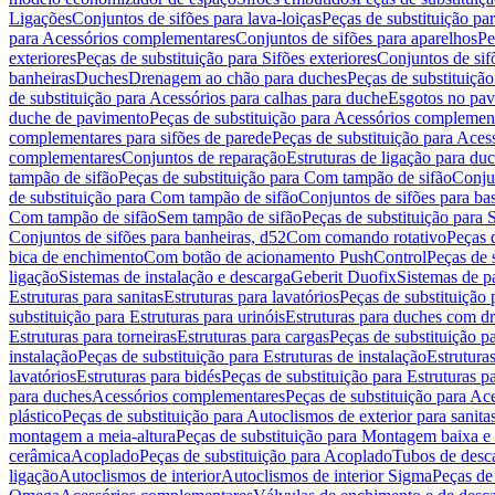
Ligações
Conjuntos de sifões para lava-loiças
Peças de substituição par
para Acessórios complementares
Conjuntos de sifões para aparelhos
Pe
exteriores
Peças de substituição para Sifões exteriores
Conjuntos de sif
banheiras
Duches
Drenagem ao chão para duches
Peças de substituiçã
de substituição para Acessórios para calhas para duche
Esgotos no pav
duche de pavimento
Peças de substituição para Acessórios complemen
complementares para sifões de parede
Peças de substituição para Aces
complementares
Conjuntos de reparação
Estruturas de ligação para du
tampão de sifão
Peças de substituição para Com tampão de sifão
Conjun
de substituição para Com tampão de sifão
Conjuntos de sifões para ba
Com tampão de sifão
Sem tampão de sifão
Peças de substituição para
Conjuntos de sifões para banheiras, d52
Com comando rotativo
Peças 
bica de enchimento
Com botão de acionamento PushControl
Peças de 
ligação
Sistemas de instalação e descarga
Geberit Duofix
Sistemas de p
Estruturas para sanitas
Estruturas para lavatórios
Peças de substituição 
substituição para Estruturas para urinóis
Estruturas para duches com d
Estruturas para torneiras
Estruturas para cargas
Peças de substituição pa
instalação
Peças de substituição para Estruturas de instalação
Estruturas
lavatórios
Estruturas para bidés
Peças de substituição para Estruturas p
para duches
Acessórios complementares
Peças de substituição para A
plástico
Peças de substituição para Autoclismos de exterior para sanitas
montagem a meia-altura
Peças de substituição para Montagem baixa e
cerâmica
Acoplado
Peças de substituição para Acoplado
Tubos de desca
ligação
Autoclismos de interior
Autoclismos de interior Sigma
Peças de