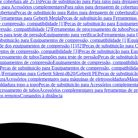
 cobertura até 25 l/s
Peças de substituição para Para ralos para drenage
o para Acessórios complementares
Para ralos para drenagem de cobertur
obertura
Peças de substituição para Ralos para drenagem de cobertura
Es
Ferramentas para Geberit Mepla
Peças de substituição para Ferramentas
 compressão, compatibilidade [1]
Peças de substituição para Equipamen
essão, compatibilidade [2]
Ferramentas de processamento de tubos
Peça
s para teste de pressão
Equipamento para verificação
Ferramentas para 
ubstituição para Equipamentos de compressão, compatibilidade [1]
Equi
de dos equipamentos de compressão [1]/[2]
Peças de substituição para
tos de compressão, compatibilidade [3]
Peças de substituição para Eq
ocessamento de tubos
Tampões para teste de pressão
Peças de substituiçã
Equipamentos de compressão
Equipamentos de compressão, compatibilida
Peças de substituição para Equipamentos de compressão, compatibilida
L]
Ferramentas para Geberit Silent-db20/Geberit PE
Peças de substituiçã
ura
Acessórios complementares para máquinas de eletrossoldadura
Máqui
ldadura topo a topo
Peças de substituição para Acessórios complementa
ocessamento de tubos
Acessórios complementares para ferramentas de p
s remotos
Comandos à distância