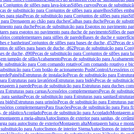
a Conjuntos de sifões para lava-loiças
Sifões curvos
Peças de substituiç
ças de substituição para Conjuntos de sifões para aparelhos
Sifões embu
ões para pias
Peças de substituição para Conjuntos de sifões para pias
Si
o para Drenagem ao chão para duches
Calhas para duche
Peças de substi
imento para duche
Peças de substituição para Esgotos no pavimento pa
tares para esgotos no pavimento para duche de pavimento
Sifões de par
sórios complementares para sifões de parede
Bases de duche e superfíci
ches e banheiras
Conjuntos de sifões para bases de duche, d52
Peças de s
tos de sifões para bases de duche, d62
Peças de substituição para Conj
ses de duche, d90
Peças de substituição para Conjuntos de sifões para b
 Sem tampão de sifão
Acabamento
Peças de substituição para Acabament
de substituição para Com comando rotativo
Com comando rotativo e bic
substituição para Com botão de acionamento PushControl
Acessórios co
arede
Painéis
Estruturas de instalação
Peças de substituição para Estrutura
para Estruturas para lavatórios
Estruturas para bidés
Peças de substituição
renagem à parede
Peças de substituição para Estruturas para duches co
ra Estruturas para cargas
Acessórios complementares
Peças de substitu
 para sanitas
Peças de substituição para Estruturas para sanitas
Estruturas
ara bidés
Estruturas para urinóis
Peças de substituição para Estruturas par
cessórios complementares
Para fixações
Peças de substituição para Para f
, de plástico
Acoplado
Peças de substituição para Acoplado
Montagem al
 montagem a meia-altura
Autoclismos de exterior para sanitas, de cerâm
rga para autoclismo de exterior
Montagem alta
Montagem baixa e monta
 substituição para Autoclismos de interior Sigma
Autoclismos de interi