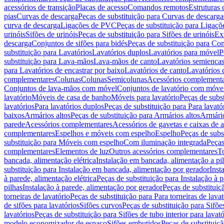
acessórios de transição
Placas de acesso
Comandos remotos
Estruturas 
pias
Curvas de descarga
Peças de substituição para Curvas de descarga
curva de descarga
Ligações de PVC
Peças de substituição para Ligaç
urinóis
Sifões de urinóis
Peças de substituição para Sifões de urinóis
Ex
descarga
Conjuntos de sifões para bidés
Peças de substituição para Con
substituição para Lavatórios
Lavatórios duplos
Lavatórios para móvel
P
substituição para Lava-mãos
Lava-mãos de canto
Lavatórios semiencas
para Lavatórios de encastrar por baixo
Lavatórios de canto
Lavatórios 
complementares
Colunas
Colunas
Semicolunas
Acessórios complementa
Conjuntos de lava-mãos com móvel
Conjuntos de lavatório com móve
lavatório
Móveis de casa de banho
Móveis para lavatório
Peças de subst
lavatórios
Para lavatórios duplos
Peças de substituição para Para lavató
baixos
Armários altos
Peças de substituição para Armários altos
Armári
parede
Acessórios complementares
Acessórios de gavetas e caixas de 
complementares
Espelhos e móveis com espelho
Espelho
Peças de subs
substituição para Móveis com espelho
Com iluminação integrada
Peças
complementares
Elementos de luz
Outros acessórios complementares
T
bancada, alimentação elétrica
Instalação em bancada, alimentação a pi
substituição para Instalação em bancada, alimentação por gerador
Inst
à parede, alimentação elétrica
Peças de substituição para Instalação à p
pilhas
Instalação à parede, alimentação por gerador
Peças de substituiç
torneiras de lavatório
Peças de substituição para Para torneiras de lavat
de sifões para lavatórios
Sifões curvos
Peças de substituição para Sifõe
lavatórios
Peças de substituição para Sifões de tubo interior para lavató
modelo economizador de espaço
Sifões embutidos
Peças de substituiç