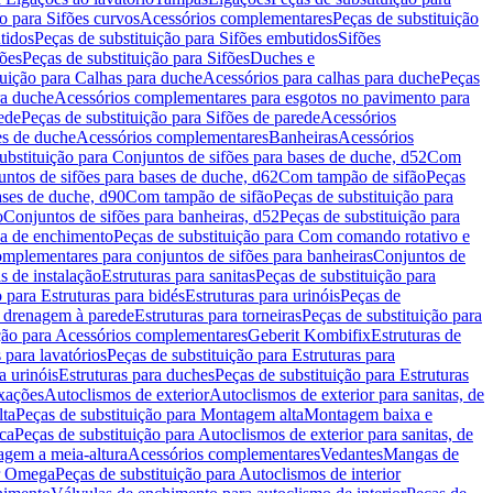
ão para Sifões curvos
Acessórios complementares
Peças de substituição
tidos
Peças de substituição para Sifões embutidos
Sifões
fões
Peças de substituição para Sifões
Duches e
tuição para Calhas para duche
Acessórios para calhas para duche
Peças
ra duche
Acessórios complementares para esgotos no pavimento para
ede
Peças de substituição para Sifões de parede
Acessórios
es de duche
Acessórios complementares
Banheiras
Acessórios
ubstituição para Conjuntos de sifões para bases de duche, d52
Com
untos de sifões para bases de duche, d62
Com tampão de sifão
Peças
ases de duche, d90
Com tampão de sifão
Peças de substituição para
o
Conjuntos de sifões para banheiras, d52
Peças de substituição para
a de enchimento
Peças de substituição para Com comando rotativo e
mplementares para conjuntos de sifões para banheiras
Conjuntos de
s de instalação
Estruturas para sanitas
Peças de substituição para
 para Estruturas para bidés
Estruturas para urinóis
Peças de
m drenagem à parede
Estruturas para torneiras
Peças de substituição para
ição para Acessórios complementares
Geberit Kombifix
Estruturas de
 para lavatórios
Peças de substituição para Estruturas para
a urinóis
Estruturas para duches
Peças de substituição para Estruturas
ixações
Autoclismos de exterior
Autoclismos de exterior para sanitas, de
ta
Peças de substituição para Montagem alta
Montagem baixa e
ica
Peças de substituição para Autoclismos de exterior para sanitas, de
gem a meia-altura
Acessórios complementares
Vedantes
Mangas de
or Omega
Peças de substituição para Autoclismos de interior