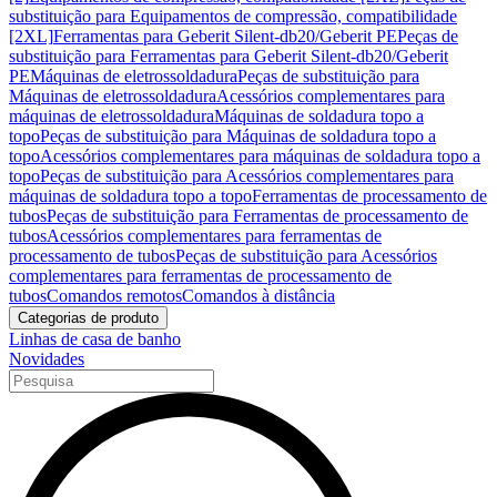
substituição para Equipamentos de compressão, compatibilidade
[2XL]
Ferramentas para Geberit Silent-db20/Geberit PE
Peças de
substituição para Ferramentas para Geberit Silent-db20/Geberit
PE
Máquinas de eletrossoldadura
Peças de substituição para
Máquinas de eletrossoldadura
Acessórios complementares para
máquinas de eletrossoldadura
Máquinas de soldadura topo a
topo
Peças de substituição para Máquinas de soldadura topo a
topo
Acessórios complementares para máquinas de soldadura topo a
topo
Peças de substituição para Acessórios complementares para
máquinas de soldadura topo a topo
Ferramentas de processamento de
tubos
Peças de substituição para Ferramentas de processamento de
tubos
Acessórios complementares para ferramentas de
processamento de tubos
Peças de substituição para Acessórios
complementares para ferramentas de processamento de
tubos
Comandos remotos
Comandos à distância
Categorias de produto
Linhas de casa de banho
Novidades