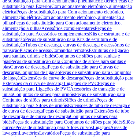
de substituição para Com acionamento pneumático
Exterior
Peças de
substituição para Exterior
Com acionamento eletrónico, alimentação
elétrica
Peças de substituição para Com acionamento eletrónico,
alimentação elétrica
Com acionamento eletrónico, alimentação a
pilhas
Peças de substituição para Com acionamento eletrónico,
alimentação a pilhas
Acessórios complementares
Peças de
substituição para Acessórios complementares
Kits de estrutura e de
substituição
Peças de substituição para Kits de estrutura e de
substituição
Tubos de descarga, curvas de descarga e acessórios de
transição
Placas de acesso
Comandos remotos
Estruturas de ligação
para sanitas, urinóis e bidés
Conjuntos de sifões para sanitas e
pias
Peças de substituição para Conjuntos de sifões para sanitas e
pias
Curvas de descarga
Peças de substituição para Curvas de
descarga
Conjuntos de ligação
Peças de substituição para Conjuntos
de ligação
Extensões da curva de descarga
Peças de substituição para
Extensões da curva de descarga
Ligações de PVC
Peças de
substituição para Ligações de PVC
Acessórios de transição e de
união
Conjuntos de sifões para urinóis
Peças de substituição para
Conjuntos de sifões para urinóis
Sifões de urinóis
Peças de
substituição para Sifões de urinóis
Extensões de tubo de descarga e
de curva de descarga
Peças de substituição para Extensões de tubo
de descarga e de curva de descarga
Conjuntos de sifões para
bidés
Peças de substituição para Conjuntos de sifões para bidés
Sifões
curvos
Peças de substituição para Sifões curvos
Ligações
Áreas de
lavagem
Lavatórios
Lavatórios
Peças de substituição para