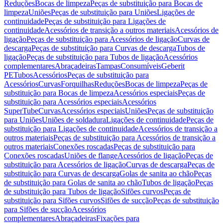
Reduções
Bocas de limpeza
Peças de substituição para Bocas de
limpeza
Uniões
Peças de substituição para Uniões
Ligações de
continuidade
Peças de substituição para Ligações de
continuidade
Acessórios de transição a outros materiais
Acessórios de
ligação
Peças de substituição para Acessórios de ligação
Curvas de
descarga
Peças de substituição para Curvas de descarga
Tubos de
ligação
Peças de substituição para Tubos de ligação
Acessórios
complementares
Abraçadeiras
Tampas
Consumíveis
Geberit
PE
Tubos
Acessórios
Peças de substituição para
Acessórios
Curvas
Forquilhas
Reduções
Bocas de limpeza
Peças de
substituição para Bocas de limpeza
Acessórios especiais
Peças de
substituição para Acessórios especiais
Acessórios
SuperTube
Curvas
Acessórios especiais
Uniões
Peças de substituição
para Uniões
Uniões de soldadura
Ligações de continuidade
Peças de
substituição para Ligações de continuidade
Acessórios de transição a
outros materiais
Peças de substituição para Acessórios de transição a
outros materiais
Conexões roscadas
Peças de substituição para
Conexões roscadas
Uniões de flange
Acessórios de ligação
Peças de
substituição para Acessórios de ligação
Curvas de descarga
Peças de
substituição para Curvas de descarga
Golas de sanita ao chão
Peças
de substituição para Golas de sanita ao chão
Tubos de ligação
Peças
de substituição para Tubos de ligação
Sifões curvos
Peças de
substituição para Sifões curvos
Sifões de sucção
Peças de substituição
para Sifões de sucção
Acessórios
complementares
Abraçadeiras
Fixações para