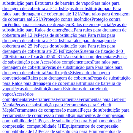
substituição para Estruturas de barreira de vapor
Para ralos para
drenagem de cobertura até 12 l/s
Peças de substituição para Para
ralos para drenagem de cobertura até 12 l/s
Para ralos para drenagem
de cobertura até 25 l/s
Proteção contra incêndios
Proteção contra
incêndios para sistemas de drenagem
Ralos de emergência
Peças de
substituição para Ralos de emergência
Para ralos para drenagem de
cobertura até 12 l/s
Peças de substituição para Para ralos para
drenagem de cobertura até 12 l/s
Para ralos para drenagem de
cobertura até 25 l/s
Peças de substituição para Para ralos para
drenagem de cobertura até 25 l/s
Fixações
Sistema de fixação d40–
200
Sistema de fixação d250–315
Acessórios complementares
Peças
de substituição para Acessórios complementares
Para ralos para
drenagem de cobertura
Peças de substituição para Para ralos para
drenagem de cobertura
Para fixações
Sistema de drenagem
convencional
Ralos para drenagem de cobertura
Peças de substituição
para Ralos para drenagem de cobertura
Estruturas de barreira de
vapor
Peças de substituição para Estruturas de barreira de
vapor
Acessórios
complementares
Ferramentas
Ferramentas
Ferramentas para Geberit
Mepla
Peças de substituição para Ferramentas para Geberit
Mepla
Ferramentas de compressão manual
Peças de substituição para
Ferramentas de compressão manual
Equipamentos de compressão,
compatibilidade [1]
Peças de substituição para Equipamentos de
compressão, compatibilidade [1]
Equipamentos de compressão,
compatibilidade [2]
Peças de substituição para Equipamentos de