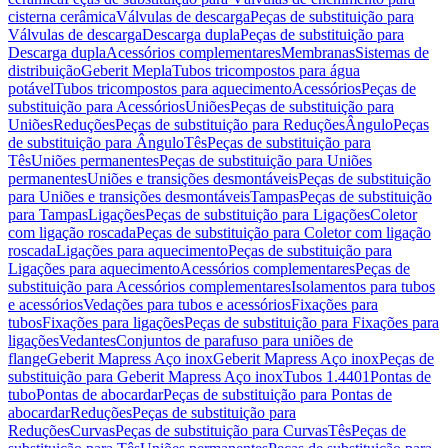
cisterna cerâmica
Válvulas de descarga
Peças de substituição para
Válvulas de descarga
Descarga dupla
Peças de substituição para
Descarga dupla
Acessórios complementares
Membranas
Sistemas de
distribuição
Geberit Mepla
Tubos tricompostos para água
potável
Tubos tricompostos para aquecimento
Acessórios
Peças de
substituição para Acessórios
Uniões
Peças de substituição para
Uniões
Reduções
Peças de substituição para Reduções
Ângulo
Peças
de substituição para Ângulo
Tês
Peças de substituição para
Tês
Uniões permanentes
Peças de substituição para Uniões
permanentes
Uniões e transições desmontáveis
Peças de substituição
para Uniões e transições desmontáveis
Tampas
Peças de substituição
para Tampas
Ligações
Peças de substituição para Ligações
Coletor
com ligação roscada
Peças de substituição para Coletor com ligação
roscada
Ligações para aquecimento
Peças de substituição para
Ligações para aquecimento
Acessórios complementares
Peças de
substituição para Acessórios complementares
Isolamentos para tubos
e acessórios
Vedações para tubos e acessórios
Fixações para
tubos
Fixações para ligações
Peças de substituição para Fixações para
ligações
Vedantes
Conjuntos de parafuso para uniões de
flange
Geberit Mapress Aço inox
Geberit Mapress Aço inox
Peças de
substituição para Geberit Mapress Aço inox
Tubos 1.4401
Pontas de
tubo
Pontas de abocardar
Peças de substituição para Pontas de
abocardar
Reduções
Peças de substituição para
Reduções
Curvas
Peças de substituição para Curvas
Tês
Peças de