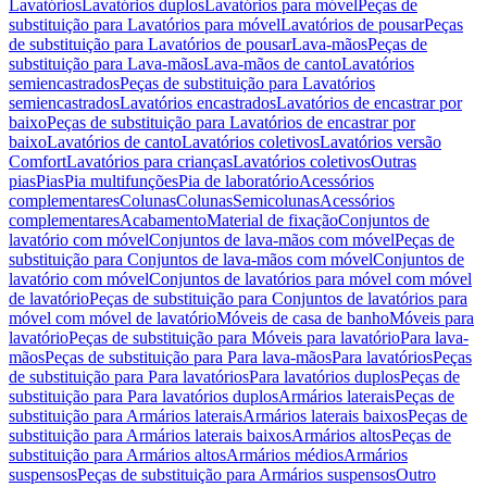
Lavatórios
Lavatórios duplos
Lavatórios para móvel
Peças de
substituição para Lavatórios para móvel
Lavatórios de pousar
Peças
de substituição para Lavatórios de pousar
Lava-mãos
Peças de
substituição para Lava-mãos
Lava-mãos de canto
Lavatórios
semiencastrados
Peças de substituição para Lavatórios
semiencastrados
Lavatórios encastrados
Lavatórios de encastrar por
baixo
Peças de substituição para Lavatórios de encastrar por
baixo
Lavatórios de canto
Lavatórios coletivos
Lavatórios versão
Comfort
Lavatórios para crianças
Lavatórios coletivos
Outras
pias
Pias
Pia multifunções
Pia de laboratório
Acessórios
complementares
Colunas
Colunas
Semicolunas
Acessórios
complementares
Acabamento
Material de fixação
Conjuntos de
lavatório com móvel
Conjuntos de lava-mãos com móvel
Peças de
substituição para Conjuntos de lava-mãos com móvel
Conjuntos de
lavatório com móvel
Conjuntos de lavatórios para móvel com móvel
de lavatório
Peças de substituição para Conjuntos de lavatórios para
móvel com móvel de lavatório
Móveis de casa de banho
Móveis para
lavatório
Peças de substituição para Móveis para lavatório
Para lava-
mãos
Peças de substituição para Para lava-mãos
Para lavatórios
Peças
de substituição para Para lavatórios
Para lavatórios duplos
Peças de
substituição para Para lavatórios duplos
Armários laterais
Peças de
substituição para Armários laterais
Armários laterais baixos
Peças de
substituição para Armários laterais baixos
Armários altos
Peças de
substituição para Armários altos
Armários médios
Armários
suspensos
Peças de substituição para Armários suspensos
Outro