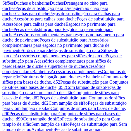
Sifões
Duches e banheiras
Duches
Drenagem ao chão para
duches
Peças de substituição para Drenagem ao chão para
duches
Calhas para duche
Peças de substituição para Calhas para
duche
Acessórios para calhas para duche
Peças de substituição para
Acessórios para calhas para duche
Esgotos no pavimento para
duche
Peças de substituição para Esgotos no pavimento para
duche
Acessórios complementares para esgotos no pavimento para
duche de pavimento
Peças de substituição para Acessórios
complementares para esgotos no pavimento para duche de
pavimento
Sifões de parede
Peças de substituição para Sifões de
parede
Acessórios complementares para sifões de parede
Peças de
substituição para Acessórios complementares para sifões de
parede
Bases de duche e superfícies de duche
Acessórios
complementares
Banheiras
Acessórios complementares
Conjuntos de
reparação
Estruturas de ligação para duches e banheiras
Conjuntos de
sifões para bases de duche, d52
Peças de substituição para Conjuntos
de sifões para bases de duche, d52
Com tampão de sifão
Peças de
substituição para Com tampão de sifão
Conjuntos de sifões para
bases de duche, d62
Peças de substituição para Conjuntos de sifões
para bases de duche, d62
Com tampão de sifão
Peças de substituição
para Com tampão de sifão
Conjuntos de sifões para bases de duche,
d90
Peças de substituição para Conjuntos de sifões para bases de
duche, d90
Com tampão de sifão
Peças de substituição para Com
tampão de sifão
Sem tampão de sifão
Peças de substituição para Sem
tampão de sifão
Acabamento
Peças de substituição para