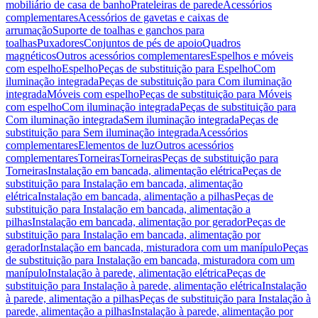
mobiliário de casa de banho
Prateleiras de parede
Acessórios
complementares
Acessórios de gavetas e caixas de
arrumação
Suporte de toalhas e ganchos para
toalhas
Puxadores
Conjuntos de pés de apoio
Quadros
magnéticos
Outros acessórios complementares
Espelhos e móveis
com espelho
Espelho
Peças de substituição para Espelho
Com
iluminação integrada
Peças de substituição para Com iluminação
integrada
Móveis com espelho
Peças de substituição para Móveis
com espelho
Com iluminação integrada
Peças de substituição para
Com iluminação integrada
Sem iluminação integrada
Peças de
substituição para Sem iluminação integrada
Acessórios
complementares
Elementos de luz
Outros acessórios
complementares
Torneiras
Torneiras
Peças de substituição para
Torneiras
Instalação em bancada, alimentação elétrica
Peças de
substituição para Instalação em bancada, alimentação
elétrica
Instalação em bancada, alimentação a pilhas
Peças de
substituição para Instalação em bancada, alimentação a
pilhas
Instalação em bancada, alimentação por gerador
Peças de
substituição para Instalação em bancada, alimentação por
gerador
Instalação em bancada, misturadora com um manípulo
Peças
de substituição para Instalação em bancada, misturadora com um
manípulo
Instalação à parede, alimentação elétrica
Peças de
substituição para Instalação à parede, alimentação elétrica
Instalação
à parede, alimentação a pilhas
Peças de substituição para Instalação à
parede, alimentação a pilhas
Instalação à parede, alimentação por