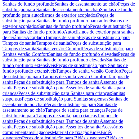
Sanitas de fundo profundo
Sanitas de assentamento ao chão
Peças de
substituição para Sanitas de assentamento ao chão
Sanitas de fundo
profundo para autoclismos de exterior acoplados
Peças de
substituição para Sanitas de fundo profundo para autoclismos de
exterior acoplados
Sanitas de fundo profundo
Peças de substituição
para Sanitas de fundo profundo
Autoclismos de exterior para sanitas,
de cerâmica
Acoplado
Tampos de sanita
Peças de substituição para
Tampos de sanita
Tampos de sanita
Peças de substituição para
Tampos de sanita
Sanitas versão Comfort
Peças de substituição para
Sanitas versão Comfort
Sanitas de fundo profundo elevadas
Peças de
substituição para Sanitas de fundo profundo elevadas
Sanitas de
fundo profundo extensíveis
Peças de substituição para Sanitas de
fundo profundo extensíveis
Tampos de sanita versão Comfort
Peças
de substituição para Tampos de sanita versão Comfort
Tampos de
sanita
Peças de substituição para Tampos de sanita
Assentos de
sanita
Peças de substituição para Assentos de sanita
Sanitas para
crianças
Peças de substituição para Sanitas para crianças
Sanitas
suspensas
Peças de substituição para Sanitas suspensas
Sanitas de
assentamento ao chão
Peças de substituição para Sanitas de
assentamento ao chão
Tampos de sanita para crianças
Peças de
substituição para Tampos de sanita para crianças
Tampos de
sanita
Peças de substituição para Tampos de sanita
Assentos de
sanita
Peças de substituição para Assentos de sanita
Acessórios
complementares
Ligações
Material de fixação
Bidés
Bidés
suspensos
Peças de substituição para Bidés suspensos
Bidés ao