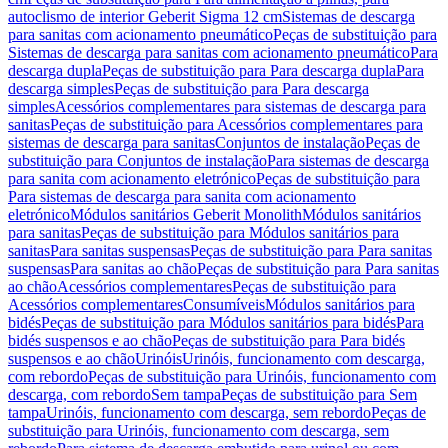
autoclismo de interior Geberit Sigma 12 cm
Sistemas de descarga
para sanitas com acionamento pneumático
Peças de substituição para
Sistemas de descarga para sanitas com acionamento pneumático
Para
descarga dupla
Peças de substituição para Para descarga dupla
Para
descarga simples
Peças de substituição para Para descarga
simples
Acessórios complementares para sistemas de descarga para
sanitas
Peças de substituição para Acessórios complementares para
sistemas de descarga para sanitas
Conjuntos de instalação
Peças de
substituição para Conjuntos de instalação
Para sistemas de descarga
para sanita com acionamento eletrónico
Peças de substituição para
Para sistemas de descarga para sanita com acionamento
eletrónico
Módulos sanitários Geberit Monolith
Módulos sanitários
para sanitas
Peças de substituição para Módulos sanitários para
sanitas
Para sanitas suspensas
Peças de substituição para Para sanitas
suspensas
Para sanitas ao chão
Peças de substituição para Para sanitas
ao chão
Acessórios complementares
Peças de substituição para
Acessórios complementares
Consumíveis
Módulos sanitários para
bidés
Peças de substituição para Módulos sanitários para bidés
Para
bidés suspensos e ao chão
Peças de substituição para Para bidés
suspensos e ao chão
Urinóis
Urinóis, funcionamento com descarga,
com rebordo
Peças de substituição para Urinóis, funcionamento com
descarga, com rebordo
Sem tampa
Peças de substituição para Sem
tampa
Urinóis, funcionamento com descarga, sem rebordo
Peças de
substituição para Urinóis, funcionamento com descarga, sem