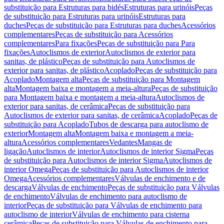
substituição para Estruturas para bidés
Estruturas para urinóis
Peças
de substituição para Estruturas para urinóis
Estruturas para
duches
Peças de substituição para Estruturas para duches
Acessórios
complementares
Peças de substituição para Acessórios
complementares
Para fixações
Peças de substituição para Para
fixações
Autoclismos de exterior
Autoclismos de exterior para
sanitas, de plástico
Peças de substituição para Autoclismos de
exterior para sanitas, de plástico
Acoplado
Peças de substituição para
Acoplado
Montagem alta
Peças de substituição para Montagem
alta
Montagem baixa e montagem a meia-altura
Peças de substituição
para Montagem baixa e montagem a meia-altura
Autoclismos de
exterior para sanitas, de cerâmica
Peças de substituição para
Autoclismos de exterior para sanitas, de cerâmica
Acoplado
Peças de
substituição para Acoplado
Tubos de descarga para autoclismo de
exterior
Montagem alta
Montagem baixa e montagem a meia-
altura
Acessórios complementares
Vedantes
Mangas de
ligação
Autoclismos de interior
Autoclismos de interior Sigma
Peças
de substituição para Autoclismos de interior Sigma
Autoclismos de
interior Omega
Peças de substituição para Autoclismos de interior
Omega
Acessórios complementares
Válvulas de enchimento e de
descarga
Válvulas de enchimento
Peças de substituição para Válvulas
de enchimento
Válvulas de enchimento para autoclismo de
interior
Peças de substituição para Válvulas de enchimento para
autoclismo de interior
Válvulas de enchimento para cisterna
cerâmica
Peças de substituição para Válvulas de enchimento para