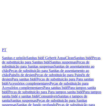
PT
Sanitas e urinóis
Sanitas bidé Geberit AquaClean
Sanitas bidé
Peças
de substituição para Sanitas bidé
Sanitas suspensas
Peças de
substituição para Sanitas suspensas
Sanitas de assentamento ao
chão
Peças de substituição para Sanitas de assentamento ao
chão
Painéis de design
Peças de substituição para Painéis de
design
Para sanitas bidé
Peças de substituição para Para sanitas
bidé
Acessórios complementares
Peças de substituição para
Acessórios complementares
Para sanitas bidé
Para tampos sanita
bidé
Peças de substituição para Para tampos sanita bidé
Para tampos
sanita bidé e sanitas bidé
Consumíveis
Sanitas e tampos de
sanita
Sanitas suspensas
Peças de substituição para Sanitas
suspensas
Sanitas de fundo profundo
Peças de substituição para