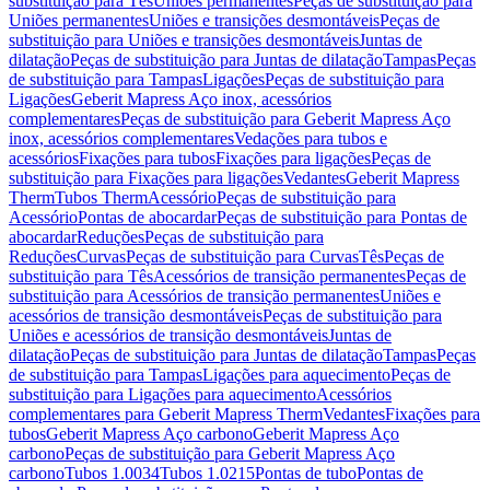
substituição para Tês
Uniões permanentes
Peças de substituição para
Uniões permanentes
Uniões e transições desmontáveis
Peças de
substituição para Uniões e transições desmontáveis
Juntas de
dilatação
Peças de substituição para Juntas de dilatação
Tampas
Peças
de substituição para Tampas
Ligações
Peças de substituição para
Ligações
Geberit Mapress Aço inox, acessórios
complementares
Peças de substituição para Geberit Mapress Aço
inox, acessórios complementares
Vedações para tubos e
acessórios
Fixações para tubos
Fixações para ligações
Peças de
substituição para Fixações para ligações
Vedantes
Geberit Mapress
Therm
Tubos Therm
Acessório
Peças de substituição para
Acessório
Pontas de abocardar
Peças de substituição para Pontas de
abocardar
Reduções
Peças de substituição para
Reduções
Curvas
Peças de substituição para Curvas
Tês
Peças de
substituição para Tês
Acessórios de transição permanentes
Peças de
substituição para Acessórios de transição permanentes
Uniões e
acessórios de transição desmontáveis
Peças de substituição para
Uniões e acessórios de transição desmontáveis
Juntas de
dilatação
Peças de substituição para Juntas de dilatação
Tampas
Peças
de substituição para Tampas
Ligações para aquecimento
Peças de
substituição para Ligações para aquecimento
Acessórios
complementares para Geberit Mapress Therm
Vedantes
Fixações para
tubos
Geberit Mapress Aço carbono
Geberit Mapress Aço
carbono
Peças de substituição para Geberit Mapress Aço
carbono
Tubos 1.0034
Tubos 1.0215
Pontas de tubo
Pontas de