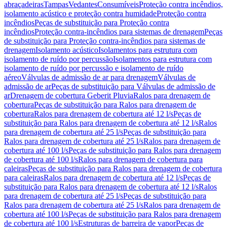
abraçadeiras
Tampas
Vedantes
Consumíveis
Proteção contra incêndios,
isolamento acústico e proteção contra humidade
Proteção contra
incêndios
Peças de substituição para Proteção contra
incêndios
Proteção contra-incêndios para sistemas de drenagem
Peças
de substituição para Proteção contra-incêndios para sistemas de
drenagem
Isolamento acústico
Isolamentos para estrutura com
isolamento de ruído por percussão
Isolamentos para estrutura com
isolamento de ruído por percussão e isolamento de ruído
aéreo
Válvulas de admissão de ar para drenagem
Válvulas de
admissão de ar
Peças de substituição para Válvulas de admissão de
ar
Drenagem de cobertura Geberit Pluvia
Ralos para drenagem de
cobertura
Peças de substituição para Ralos para drenagem de
cobertura
Ralos para drenagem de cobertura até 12 l/s
Peças de
substituição para Ralos para drenagem de cobertura até 12 l/s
Ralos
para drenagem de cobertura até 25 l/s
Peças de substituição para
Ralos para drenagem de cobertura até 25 l/s
Ralos para drenagem de
cobertura até 100 l/s
Peças de substituição para Ralos para drenagem
de cobertura até 100 l/s
Ralos para drenagem de cobertura para
caleiras
Peças de substituição para Ralos para drenagem de cobertura
para caleiras
Ralos para drenagem de cobertura até 12 l/s
Peças de
substituição para Ralos para drenagem de cobertura até 12 l/s
Ralos
para drenagem de cobertura até 25 l/s
Peças de substituição para
Ralos para drenagem de cobertura até 25 l/s
Ralos para drenagem de
cobertura até 100 l/s
Peças de substituição para Ralos para drenagem
de cobertura até 100 l/s
Estruturas de barreira de vapor
Peças de