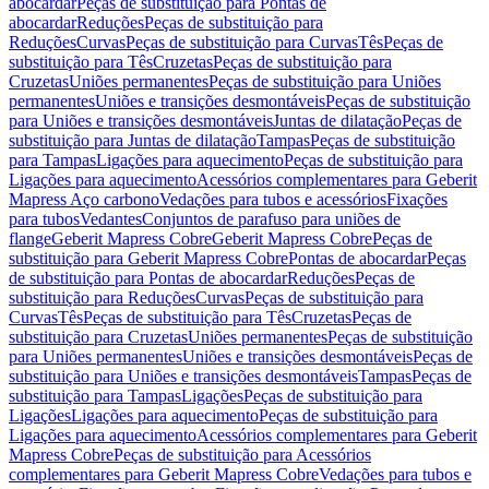
abocardar
Peças de substituição para Pontas de
abocardar
Reduções
Peças de substituição para
Reduções
Curvas
Peças de substituição para Curvas
Tês
Peças de
substituição para Tês
Cruzetas
Peças de substituição para
Cruzetas
Uniões permanentes
Peças de substituição para Uniões
permanentes
Uniões e transições desmontáveis
Peças de substituição
para Uniões e transições desmontáveis
Juntas de dilatação
Peças de
substituição para Juntas de dilatação
Tampas
Peças de substituição
para Tampas
Ligações para aquecimento
Peças de substituição para
Ligações para aquecimento
Acessórios complementares para Geberit
Mapress Aço carbono
Vedações para tubos e acessórios
Fixações
para tubos
Vedantes
Conjuntos de parafuso para uniões de
flange
Geberit Mapress Cobre
Geberit Mapress Cobre
Peças de
substituição para Geberit Mapress Cobre
Pontas de abocardar
Peças
de substituição para Pontas de abocardar
Reduções
Peças de
substituição para Reduções
Curvas
Peças de substituição para
Curvas
Tês
Peças de substituição para Tês
Cruzetas
Peças de
substituição para Cruzetas
Uniões permanentes
Peças de substituição
para Uniões permanentes
Uniões e transições desmontáveis
Peças de
substituição para Uniões e transições desmontáveis
Tampas
Peças de
substituição para Tampas
Ligações
Peças de substituição para
Ligações
Ligações para aquecimento
Peças de substituição para
Ligações para aquecimento
Acessórios complementares para Geberit
Mapress Cobre
Peças de substituição para Acessórios
complementares para Geberit Mapress Cobre
Vedações para tubos e