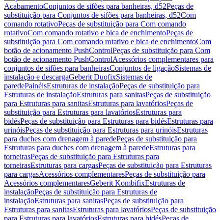
Acabamento
Conjuntos de sifões para banheiras, d52
Peças de
substituição para Conjuntos de sifões para banheiras, d52
Com
comando rotativo
Peças de substituição para Com comando
rotativo
Com comando rotativo e bica de enchimento
Peças de
substituição para Com comando rotativo e bica de enchimento
Com
botão de acionamento PushControl
Peças de substituição para Com
botão de acionamento PushControl
Acessórios complementares para
conjuntos de sifões para banheiras
Conjuntos de ligação
Sistemas de
instalação e descarga
Geberit Duofix
Sistemas de
parede
Painéis
Estruturas de instalação
Peças de substituição para
Estruturas de instalação
Estruturas para sanitas
Peças de substituição
para Estruturas para sanitas
Estruturas para lavatórios
Peças de
substituição para Estruturas para lavatórios
Estruturas para
bidés
Peças de substituição para Estruturas para bidés
Estruturas para
urinóis
Peças de substituição para Estruturas para urinóis
Estruturas
para duches com drenagem à parede
Peças de substituição para
Estruturas para duches com drenagem à parede
Estruturas para
torneiras
Peças de substituição para Estruturas para
torneiras
Estruturas para cargas
Peças de substituição para Estruturas
para cargas
Acessórios complementares
Peças de substituição para
Acessórios complementares
Geberit Kombifix
Estruturas de
instalação
Peças de substituição para Estruturas de
instalação
Estruturas para sanitas
Peças de substituição para
Estruturas para sanitas
Estruturas para lavatórios
Peças de substituição
para Estruturas para lavatórios
Estruturas para bidés
Peças de