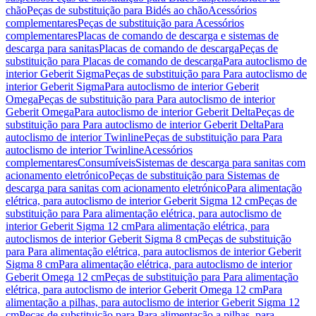
chão
Peças de substituição para Bidés ao chão
Acessórios
complementares
Peças de substituição para Acessórios
complementares
Placas de comando de descarga e sistemas de
descarga para sanitas
Placas de comando de descarga
Peças de
substituição para Placas de comando de descarga
Para autoclismo de
interior Geberit Sigma
Peças de substituição para Para autoclismo de
interior Geberit Sigma
Para autoclismo de interior Geberit
Omega
Peças de substituição para Para autoclismo de interior
Geberit Omega
Para autoclismo de interior Geberit Delta
Peças de
substituição para Para autoclismo de interior Geberit Delta
Para
autoclismo de interior Twinline
Peças de substituição para Para
autoclismo de interior Twinline
Acessórios
complementares
Consumíveis
Sistemas de descarga para sanitas com
acionamento eletrónico
Peças de substituição para Sistemas de
descarga para sanitas com acionamento eletrónico
Para alimentação
elétrica, para autoclismo de interior Geberit Sigma 12 cm
Peças de
substituição para Para alimentação elétrica, para autoclismo de
interior Geberit Sigma 12 cm
Para alimentação elétrica, para
autoclismos de interior Geberit Sigma 8 cm
Peças de substituição
para Para alimentação elétrica, para autoclismos de interior Geberit
Sigma 8 cm
Para alimentação elétrica, para autoclismo de interior
Geberit Omega 12 cm
Peças de substituição para Para alimentação
elétrica, para autoclismo de interior Geberit Omega 12 cm
Para
alimentação a pilhas, para autoclismo de interior Geberit Sigma 12
cm
Peças de substituição para Para alimentação a pilhas, para