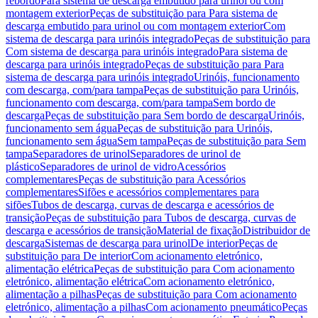
rebordo
Para sistema de descarga embutido para urinol ou com
montagem exterior
Peças de substituição para Para sistema de
descarga embutido para urinol ou com montagem exterior
Com
sistema de descarga para urinóis integrado
Peças de substituição para
Com sistema de descarga para urinóis integrado
Para sistema de
descarga para urinóis integrado
Peças de substituição para Para
sistema de descarga para urinóis integrado
Urinóis, funcionamento
com descarga, com/para tampa
Peças de substituição para Urinóis,
funcionamento com descarga, com/para tampa
Sem bordo de
descarga
Peças de substituição para Sem bordo de descarga
Urinóis,
funcionamento sem água
Peças de substituição para Urinóis,
funcionamento sem água
Sem tampa
Peças de substituição para Sem
tampa
Separadores de urinol
Separadores de urinol de
plástico
Separadores de urinol de vidro
Acessórios
complementares
Peças de substituição para Acessórios
complementares
Sifões e acessórios complementares para
sifões
Tubos de descarga, curvas de descarga e acessórios de
transição
Peças de substituição para Tubos de descarga, curvas de
descarga e acessórios de transição
Material de fixação
Distribuidor de
descarga
Sistemas de descarga para urinol
De interior
Peças de
substituição para De interior
Com acionamento eletrónico,
alimentação elétrica
Peças de substituição para Com acionamento
eletrónico, alimentação elétrica
Com acionamento eletrónico,
alimentação a pilhas
Peças de substituição para Com acionamento
eletrónico, alimentação a pilhas
Com acionamento pneumático
Peças