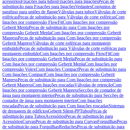
acessórios
Fixações para tubos
Fixações para ligações
Peças de
substituição para Fixações para ligações
Vedantes
Conjuntos de
parafuso para uniões de flange
Válvulas para tubos
Válvulas de corte
esféricas
Peças de substituição para Válvulas de corte esféricas
Com
ligações por compressão FlowFit
Com ligações por compressão
Geberit Mepla
Peças de substituição para Com ligações por
compressão Geberit Mepla
Com ligações por compressão Geberit
Mapress
Peças de substituição para Com ligações por compressão
Geberit Mapress
Válvulas de corte esféricas para montagem
embutido
Peças de substituição para Válvulas de corte esféricas para
montagem embutido
Com ligações por compressão FlowFit
Com
ligações por compressão Geberit Mepla
Peças de substituição para
Com ligações por compressão Geberit Mepla
Com ligações por
compressão Volex
Com ligações Compact
Peças de substituição para
Com ligações Compact
Com ligações por compressão Geberit
Mapress
Peças de substituição para Com ligações por compressão
Geberit Mapress
Com ligações roscadas
Válvulas de retenção
Com
ligações por compressão Geberit Mapress
Secções de contador de
água para montagem interior
Peças de substituição para Secções de
contador de água para montagem interior
Com ligações
roscadas
Peças de substituição para Com ligações roscadas
Sistemas
de drenagem de edifícios
Geberit Silent-PP
Tubos
Peças de
substituição para Tubos
Acessórios
Peças de substituição para
Acessórios
Curvas
Peças de substituição para Curvas
Forquilhas
Peças
de substituição para Forquilhas
Reduções
Peças de substituição para