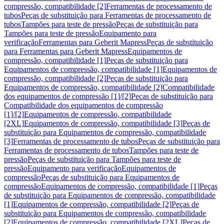
compressão, compatibilidade [2]
Ferramentas de processamento de
tubos
Peças de substituição para Ferramentas de processamento de
tubos
Tampões para teste de pressão
Peças de substituição para
Tampões para teste de pressão
Equipamento para
verificação
Ferramentas para Geberit Mapress
Peças de substituição
para Ferramentas para Geberit Mapress
Equipamentos de
compressão, compatibilidade [1]
Peças de substituição para
Equipamentos de compressão, compatibilidade [1]
Equipamentos de
compressão, compatibilidade [2]
Peças de substituição para
Equipamentos de compressão, compatibilidade [2]
Compatibilidade
dos equipamentos de compressão [1]/[2]
Peças de substituição para
Compatibilidade dos equipamentos de compressão
[1]/[2]
Equipamentos de compressão, compatibilidade
[2XL]
Equipamentos de compressão, compatibilidade [3]
Peças de
substituição para Equipamentos de compressão, compatibilidade
[3]
Ferramentas de processamento de tubos
Peças de substituição para
Ferramentas de processamento de tubos
Tampões para teste de
pressão
Peças de substituição para Tampões para teste de
pressão
Equipamento para verificação
Equipamentos de
compressão
Peças de substituição para Equipamentos de
compressão
Equipamentos de compressão, compatibilidade [1]
Peças
de substituição para Equipamentos de compressão, compatibilidade
[1]
Equipamentos de compressão, compatibilidade [2]
Peças de
substituição para Equipamentos de compressão, compatibilidade
[2]
Equipamentos de compressão, compatibilidade [2XL]
Peças de