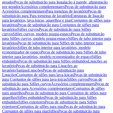
gerador
Peças de substituição para Instalação à parede, alimentação
por gerador
Acessórios complementares
Peças de substituição para
Acessórios complementares
Para torneiras de lavatório
Peças de
substituição para Para torneiras de lavatório
Estruturas de ligação
para lavatórios, lava-loiças, aparelhos e pias
Conjuntos de sifões para
lavatórios
Peças de substituição para Conjuntos de sifões para
lavatórios
Sifões curvos
Peças de substituição para Sifões
curvos
Sifões curvos, modelo poupa-espaço
Peças de substituição
para Sifões curvos, modelo poupa-espaço
Sifões de tubo interior para
lavatórios
Peças de substituição para Sifões de tubo interior para
lavatórios
Sifões de tubo interior para lavatórios, modelo
economizador de espaço
Peças de substituição para Sifões de tubo
interior para lavatórios, modelo economizador de espaço
Sifões
embutidos
Peças de substituição para Sifões embutidos
Ligações ao
lavatório
Peças de substituição para Ligações ao
lavatório
Tampas
Ligações
Peças de substituição para
Ligações
Conjuntos de sifões para lava-loiças
Peças de substituição
para Conjuntos de sifões para lava-loiças
Sifões curvos
Peças de
substituição para Sifões curvos
Acessórios complementares
Peças de
substituição para Acessórios complementares
Conjuntos de sifões
para aparelhos
Peças de substituição para Conjuntos de sifões para
aparelhos
Sifões embutidos
Peças de substituição para Sifões
embutidos
Sifões exteriores
Peças de substituição para Sifões
exteriores
Conjuntos de sifões para pias
Peças de substituição para
Conjuntos de sifões para pias
Sifões
Peças de substituição para