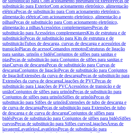
de substituição para Com acionamento pneumático
Exterior
Peças de
substituição para Exterior
Com acionamento eletrónico, alimentação
elétrica
Peças de substituição para Com acionamento eletrónico,
alimentação elétrica
Com acionamento eletrónico, alimentação a
pilhas
Peças de substituição para Com acionamento eletrónico,
alimentação a pilhas
Acessórios complementares
Peças de
substituição para Acessórios complementares
Kits de estrutura e de
substituição
Peças de substituição para Kits de estrutura e de
substituição
Tubos de descarga, curvas de descarga e acessórios de
transição
Placas de acesso
Comandos remotos
Estruturas de ligação
para sanitas, urinóis e bidés
Conjuntos de sifões para sanitas e
pias
Peças de substituição para Conjuntos de sifões para sanitas e
pias
Curvas de descarga
Peças de substituição para Curvas de
descarga
Conjuntos de ligação
Peças de substituição para Conjuntos
de ligação
Extensões da curva de descarga
Peças de substituição para
Extensões da curva de descarga
Ligações de PVC
Peças de
substituição para Ligações de PVC
Acessórios de transição e de
união
Conjuntos de sifões para urinóis
Peças de substituição para
Conjuntos de sifões para urinóis
Sifões de urinóis
Peças de
substituição para Sifões de urinóis
Extensões de tubo de descarga e
de curva de descarga
Peças de substituição para Extensões de tubo
de descarga e de curva de descarga
Conjuntos de sifões para
bidés
Peças de substituição para Conjuntos de sifões para bidés
Sifões
curvos
Peças de substituição para Sifões curvos
Ligações
Áreas de
lavagem
Lavatórios
Lavatórios
Peças de substituição para