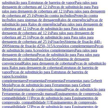
substituição para Estruturas de barreira de vapor
Para ralos para
drenagem de cobertura até 12 l/s
Peças de substituição para Para
ralos para drenagem de cobertura até 12 l/s
Para ralos para drenagem
de cobertura até 25 l/s
Proteção contra incêndios
Proteção contra
incêndios para sistemas de drenagem
Ralos de emergência
Peças de
substituição para Ralos de emergência
Para ralos para drenagem de
cobertura até 12 l/s
Peças de substituição para Para ralos para
drenagem de cobertura até 12 l/s
Para ralos para drenagem de
cobertura até 25 l/s
Peças de substituição para Para ralos para
drenagem de cobertura até 25 l/s
Fixações
Sistema de fixação d40–
200
Sistema de fixação d250–315
Acessórios complementares
Peças
de substituição para Acessórios complementares
Para ralos para
drenagem de cobertura
Peças de substituição para Para ralos para
drenagem de cobertura
Para fixações
Sistema de drenagem
convencional
Ralos para drenagem de cobertura
Peças de substituição
para Ralos para drenagem de cobertura
Estruturas de barreira de
vapor
Peças de substituição para Estruturas de barreira de
vapor
Acessórios
complementares
Ferramentas
Ferramentas
Ferramentas para Geberit
Mepla
Peças de substituição para Ferramentas para Geberit
Mepla
Ferramentas de compressão manual
Peças de substituição para
Ferramentas de compressão manual
Equipamentos de compressão,
compatibilidade [1]
Peças de substituição para Equipamentos de
compressão, compatibilidade [1]
Equipamentos de compressão,
compatibilidade [2]
Peças de substituição para Equipamentos de