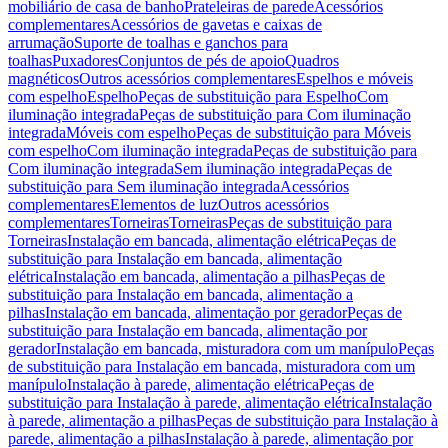
mobiliário de casa de banho
Prateleiras de parede
Acessórios
complementares
Acessórios de gavetas e caixas de
arrumação
Suporte de toalhas e ganchos para
toalhas
Puxadores
Conjuntos de pés de apoio
Quadros
magnéticos
Outros acessórios complementares
Espelhos e móveis
com espelho
Espelho
Peças de substituição para Espelho
Com
iluminação integrada
Peças de substituição para Com iluminação
integrada
Móveis com espelho
Peças de substituição para Móveis
com espelho
Com iluminação integrada
Peças de substituição para
Com iluminação integrada
Sem iluminação integrada
Peças de
substituição para Sem iluminação integrada
Acessórios
complementares
Elementos de luz
Outros acessórios
complementares
Torneiras
Torneiras
Peças de substituição para
Torneiras
Instalação em bancada, alimentação elétrica
Peças de
substituição para Instalação em bancada, alimentação
elétrica
Instalação em bancada, alimentação a pilhas
Peças de
substituição para Instalação em bancada, alimentação a
pilhas
Instalação em bancada, alimentação por gerador
Peças de
substituição para Instalação em bancada, alimentação por
gerador
Instalação em bancada, misturadora com um manípulo
Peças
de substituição para Instalação em bancada, misturadora com um
manípulo
Instalação à parede, alimentação elétrica
Peças de
substituição para Instalação à parede, alimentação elétrica
Instalação
à parede, alimentação a pilhas
Peças de substituição para Instalação à
parede, alimentação a pilhas
Instalação à parede, alimentação por