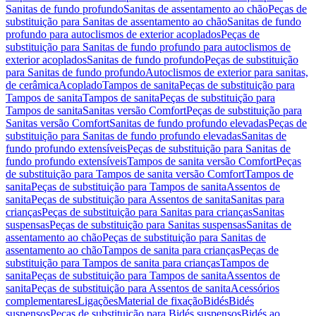
Sanitas de fundo profundo
Sanitas de assentamento ao chão
Peças de
substituição para Sanitas de assentamento ao chão
Sanitas de fundo
profundo para autoclismos de exterior acoplados
Peças de
substituição para Sanitas de fundo profundo para autoclismos de
exterior acoplados
Sanitas de fundo profundo
Peças de substituição
para Sanitas de fundo profundo
Autoclismos de exterior para sanitas,
de cerâmica
Acoplado
Tampos de sanita
Peças de substituição para
Tampos de sanita
Tampos de sanita
Peças de substituição para
Tampos de sanita
Sanitas versão Comfort
Peças de substituição para
Sanitas versão Comfort
Sanitas de fundo profundo elevadas
Peças de
substituição para Sanitas de fundo profundo elevadas
Sanitas de
fundo profundo extensíveis
Peças de substituição para Sanitas de
fundo profundo extensíveis
Tampos de sanita versão Comfort
Peças
de substituição para Tampos de sanita versão Comfort
Tampos de
sanita
Peças de substituição para Tampos de sanita
Assentos de
sanita
Peças de substituição para Assentos de sanita
Sanitas para
crianças
Peças de substituição para Sanitas para crianças
Sanitas
suspensas
Peças de substituição para Sanitas suspensas
Sanitas de
assentamento ao chão
Peças de substituição para Sanitas de
assentamento ao chão
Tampos de sanita para crianças
Peças de
substituição para Tampos de sanita para crianças
Tampos de
sanita
Peças de substituição para Tampos de sanita
Assentos de
sanita
Peças de substituição para Assentos de sanita
Acessórios
complementares
Ligações
Material de fixação
Bidés
Bidés
suspensos
Peças de substituição para Bidés suspensos
Bidés ao