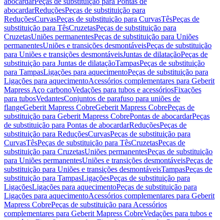
abocardar
Peças de substituição para Pontas de
abocardar
Reduções
Peças de substituição para
Reduções
Curvas
Peças de substituição para Curvas
Tês
Peças de
substituição para Tês
Cruzetas
Peças de substituição para
Cruzetas
Uniões permanentes
Peças de substituição para Uniões
permanentes
Uniões e transições desmontáveis
Peças de substituição
para Uniões e transições desmontáveis
Juntas de dilatação
Peças de
substituição para Juntas de dilatação
Tampas
Peças de substituição
para Tampas
Ligações para aquecimento
Peças de substituição para
Ligações para aquecimento
Acessórios complementares para Geberit
Mapress Aço carbono
Vedações para tubos e acessórios
Fixações
para tubos
Vedantes
Conjuntos de parafuso para uniões de
flange
Geberit Mapress Cobre
Geberit Mapress Cobre
Peças de
substituição para Geberit Mapress Cobre
Pontas de abocardar
Peças
de substituição para Pontas de abocardar
Reduções
Peças de
substituição para Reduções
Curvas
Peças de substituição para
Curvas
Tês
Peças de substituição para Tês
Cruzetas
Peças de
substituição para Cruzetas
Uniões permanentes
Peças de substituição
para Uniões permanentes
Uniões e transições desmontáveis
Peças de
substituição para Uniões e transições desmontáveis
Tampas
Peças de
substituição para Tampas
Ligações
Peças de substituição para
Ligações
Ligações para aquecimento
Peças de substituição para
Ligações para aquecimento
Acessórios complementares para Geberit
Mapress Cobre
Peças de substituição para Acessórios
complementares para Geberit Mapress Cobre
Vedações para tubos e