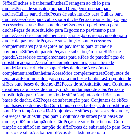
Sifões
Duches e banheiras
Duches
Drenagem ao chão para
duches
Peças de substituição para Drenagem ao chão para
duches
Calhas para duche
Peças de substituição para Calhas para
duche
Acessórios para calhas para duche
Peças de substituição para
Acessórios para calhas para duche
Esgotos no pavimento para
duche
Peças de substituição para Esgotos no pavimento para
duche
Acessórios complementares para esgotos no pavimento para
duche de pavimento
Peças de substituição para Acessórios
complementares para esgotos no pavimento para duche de
pavimento
Sifões de parede
Peças de substituição para Sifões de
parede
Acessórios complementares para sifões de parede
Peças de
substituição para Acessórios complementares para sifões de
parede
Bases de duche e superfícies de duche
Acessórios
complementares
Banheiras
Acessórios complementares
Conjuntos de
reparação
Estruturas de ligação para duches e banheiras
Conjuntos de
sifões para bases de duche, d52
Peças de substituição para Conjuntos
de sifões para bases de duche, d52
Com tampão de sifão
Peças de
substituição para Com tampão de sifão
Conjuntos de sifões para
bases de duche, d62
Peças de substituição para Conjuntos de sifões
para bases de duche, d62
Com tampão de sifão
Peças de substituição
para Com tampão de sifão
Conjuntos de sifões para bases de duche,
d90
Peças de substituição para Conjuntos de sifões para bases de
duche, d90
Com tampão de sifão
Peças de substituição para Com
tampão de sifão
Sem tampão de sifão
Peças de substituição para Sem
tampão de sifão
Acabamento
Peças de substituição para