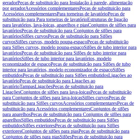
gerador
Peças de substituição para Instalação à parede, alimentação
por gerador
Acessórios complementares
Peças de substituição para
Acessórios complementares
Para torneiras de lavatório
Peças de
substituição para Para torneiras de lavatório
Estruturas de ligação
para lavatórios, lava-loiças, aparelhos e pias
Conjuntos de sifões para
lavatórios
Peças de substituição para Conjuntos de sifões para
lavatórios
Sifões curvos
Peças de substituição para Sifões
curvos
Sifões curvos, modelo poupa-espaço
Peças de substituição
para Sifões curvos, modelo poupa-espaço
Sifões de tubo interior para
lavatórios
Peças de substituição para Sifões de tubo interior para
lavatórios
Sifões de tubo interior para lavatórios, modelo
economizador de espaço
Peças de substituição para Sifões de tubo
interior para lavatórios, modelo economizador de espaço
Sifões
embutidos
Peças de substituição para Sifões embutidos
Ligações ao
lavatório
Peças de substituição para Ligações ao
lavatório
Tampas
Ligações
Peças de substituição para
Ligações
Conjuntos de sifões para lava-loiças
Peças de substituição
para Conjuntos de sifões para lava-loiças
Sifões curvos
Peças de
substituição para Sifões curvos
Acessórios complementares
Peças de
substituição para Acessórios complementares
Conjuntos de sifões
para aparelhos
Peças de substituição para Conjuntos de sifões para
aparelhos
Sifões embutidos
Peças de substituição para Sifões
embutidos
Sifões exteriores
Peças de substituição para Sifões
exteriores
Conjuntos de sifões para pias
Peças de substituição para
Conjuntos de sifões para pias
Sifões
Peças de substituição para