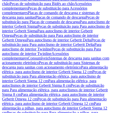
chão
Peças de substituição para Bidés ao chão
Acessórios
complementares
Peças de substituição para Acessórios
complementares
Placas de comando de descarga e sistemas de
descarga para sanitas
Placas de comando de descarga
Peças de
substituição para Placas de comando de descarga
Para autoclismo de
interior Geberit Sigma
Peças de substituição para Para autoclismo de
interior Geberit Sigma
Para autoclismo de interior Geberit
Omega
Peças de substituição para Para autoclismo de interior
Geberit Omega
Para autoclismo de interior Geberit Delta
Peças de
substituição para Para autoclismo de interior Geberit Delta
Para
autoclismo de interior Twinline
Peças de substituição para Para
autoclismo de interior Twinline
Acessórios
complementares
Consumíveis
Sistemas de descarga para sanitas com
acionamento eletrónico
Peças de substituição para Sistemas de
descarga para sanitas com acionamento eletrónico
Para alimentação
elétrica, para autoclismo de interior Geberit Sigma 12 cm
Peças de
substituição para Para alimentação elétrica, para autoclismo de
interior Geberit Sigma 12 cm
Para alimentação elétrica, para
autoclismos de interior Geberit Sigma 8 cm
Peças de substituição
para Para alimentação elétrica, para autoclismos de interior Geberit
Sigma 8 cm
Para alimentação elétrica, para autoclismo de interior
Geberit Omega 12 cm
Peças de substituição para Para alimentação
elétrica, para autoclismo de interior Geberit Omega 12 cm
Para
alimentação a pilhas, para autoclismo de interior Geberit Sigma 12
cm
Peças de substituição para Para alimentação a pilhas, para