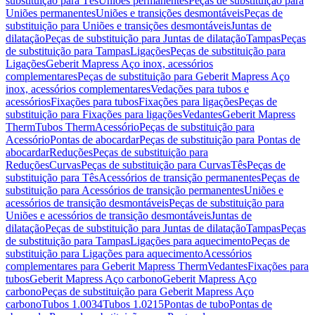
substituição para Tês
Uniões permanentes
Peças de substituição para
Uniões permanentes
Uniões e transições desmontáveis
Peças de
substituição para Uniões e transições desmontáveis
Juntas de
dilatação
Peças de substituição para Juntas de dilatação
Tampas
Peças
de substituição para Tampas
Ligações
Peças de substituição para
Ligações
Geberit Mapress Aço inox, acessórios
complementares
Peças de substituição para Geberit Mapress Aço
inox, acessórios complementares
Vedações para tubos e
acessórios
Fixações para tubos
Fixações para ligações
Peças de
substituição para Fixações para ligações
Vedantes
Geberit Mapress
Therm
Tubos Therm
Acessório
Peças de substituição para
Acessório
Pontas de abocardar
Peças de substituição para Pontas de
abocardar
Reduções
Peças de substituição para
Reduções
Curvas
Peças de substituição para Curvas
Tês
Peças de
substituição para Tês
Acessórios de transição permanentes
Peças de
substituição para Acessórios de transição permanentes
Uniões e
acessórios de transição desmontáveis
Peças de substituição para
Uniões e acessórios de transição desmontáveis
Juntas de
dilatação
Peças de substituição para Juntas de dilatação
Tampas
Peças
de substituição para Tampas
Ligações para aquecimento
Peças de
substituição para Ligações para aquecimento
Acessórios
complementares para Geberit Mapress Therm
Vedantes
Fixações para
tubos
Geberit Mapress Aço carbono
Geberit Mapress Aço
carbono
Peças de substituição para Geberit Mapress Aço
carbono
Tubos 1.0034
Tubos 1.0215
Pontas de tubo
Pontas de