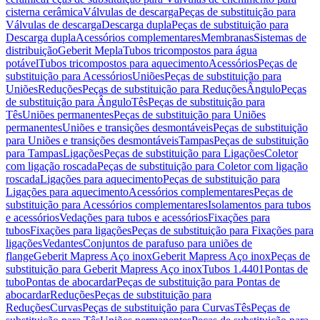
cisterna cerâmica
Válvulas de descarga
Peças de substituição para
Válvulas de descarga
Descarga dupla
Peças de substituição para
Descarga dupla
Acessórios complementares
Membranas
Sistemas de
distribuição
Geberit Mepla
Tubos tricompostos para água
potável
Tubos tricompostos para aquecimento
Acessórios
Peças de
substituição para Acessórios
Uniões
Peças de substituição para
Uniões
Reduções
Peças de substituição para Reduções
Ângulo
Peças
de substituição para Ângulo
Tês
Peças de substituição para
Tês
Uniões permanentes
Peças de substituição para Uniões
permanentes
Uniões e transições desmontáveis
Peças de substituição
para Uniões e transições desmontáveis
Tampas
Peças de substituição
para Tampas
Ligações
Peças de substituição para Ligações
Coletor
com ligação roscada
Peças de substituição para Coletor com ligação
roscada
Ligações para aquecimento
Peças de substituição para
Ligações para aquecimento
Acessórios complementares
Peças de
substituição para Acessórios complementares
Isolamentos para tubos
e acessórios
Vedações para tubos e acessórios
Fixações para
tubos
Fixações para ligações
Peças de substituição para Fixações para
ligações
Vedantes
Conjuntos de parafuso para uniões de
flange
Geberit Mapress Aço inox
Geberit Mapress Aço inox
Peças de
substituição para Geberit Mapress Aço inox
Tubos 1.4401
Pontas de
tubo
Pontas de abocardar
Peças de substituição para Pontas de
abocardar
Reduções
Peças de substituição para
Reduções
Curvas
Peças de substituição para Curvas
Tês
Peças de