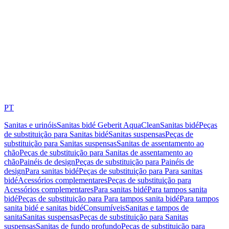
PT
Sanitas e urinóis
Sanitas bidé Geberit AquaClean
Sanitas bidé
Peças
de substituição para Sanitas bidé
Sanitas suspensas
Peças de
substituição para Sanitas suspensas
Sanitas de assentamento ao
chão
Peças de substituição para Sanitas de assentamento ao
chão
Painéis de design
Peças de substituição para Painéis de
design
Para sanitas bidé
Peças de substituição para Para sanitas
bidé
Acessórios complementares
Peças de substituição para
Acessórios complementares
Para sanitas bidé
Para tampos sanita
bidé
Peças de substituição para Para tampos sanita bidé
Para tampos
sanita bidé e sanitas bidé
Consumíveis
Sanitas e tampos de
sanita
Sanitas suspensas
Peças de substituição para Sanitas
suspensas
Sanitas de fundo profundo
Peças de substituição para