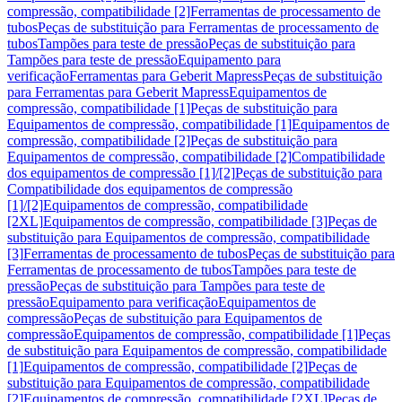
compressão, compatibilidade [2]
Ferramentas de processamento de
tubos
Peças de substituição para Ferramentas de processamento de
tubos
Tampões para teste de pressão
Peças de substituição para
Tampões para teste de pressão
Equipamento para
verificação
Ferramentas para Geberit Mapress
Peças de substituição
para Ferramentas para Geberit Mapress
Equipamentos de
compressão, compatibilidade [1]
Peças de substituição para
Equipamentos de compressão, compatibilidade [1]
Equipamentos de
compressão, compatibilidade [2]
Peças de substituição para
Equipamentos de compressão, compatibilidade [2]
Compatibilidade
dos equipamentos de compressão [1]/[2]
Peças de substituição para
Compatibilidade dos equipamentos de compressão
[1]/[2]
Equipamentos de compressão, compatibilidade
[2XL]
Equipamentos de compressão, compatibilidade [3]
Peças de
substituição para Equipamentos de compressão, compatibilidade
[3]
Ferramentas de processamento de tubos
Peças de substituição para
Ferramentas de processamento de tubos
Tampões para teste de
pressão
Peças de substituição para Tampões para teste de
pressão
Equipamento para verificação
Equipamentos de
compressão
Peças de substituição para Equipamentos de
compressão
Equipamentos de compressão, compatibilidade [1]
Peças
de substituição para Equipamentos de compressão, compatibilidade
[1]
Equipamentos de compressão, compatibilidade [2]
Peças de
substituição para Equipamentos de compressão, compatibilidade
[2]
Equipamentos de compressão, compatibilidade [2XL]
Peças de