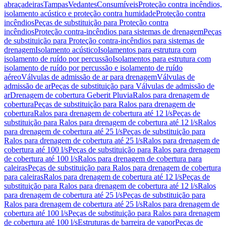
abraçadeiras
Tampas
Vedantes
Consumíveis
Proteção contra incêndios,
isolamento acústico e proteção contra humidade
Proteção contra
incêndios
Peças de substituição para Proteção contra
incêndios
Proteção contra-incêndios para sistemas de drenagem
Peças
de substituição para Proteção contra-incêndios para sistemas de
drenagem
Isolamento acústico
Isolamentos para estrutura com
isolamento de ruído por percussão
Isolamentos para estrutura com
isolamento de ruído por percussão e isolamento de ruído
aéreo
Válvulas de admissão de ar para drenagem
Válvulas de
admissão de ar
Peças de substituição para Válvulas de admissão de
ar
Drenagem de cobertura Geberit Pluvia
Ralos para drenagem de
cobertura
Peças de substituição para Ralos para drenagem de
cobertura
Ralos para drenagem de cobertura até 12 l/s
Peças de
substituição para Ralos para drenagem de cobertura até 12 l/s
Ralos
para drenagem de cobertura até 25 l/s
Peças de substituição para
Ralos para drenagem de cobertura até 25 l/s
Ralos para drenagem de
cobertura até 100 l/s
Peças de substituição para Ralos para drenagem
de cobertura até 100 l/s
Ralos para drenagem de cobertura para
caleiras
Peças de substituição para Ralos para drenagem de cobertura
para caleiras
Ralos para drenagem de cobertura até 12 l/s
Peças de
substituição para Ralos para drenagem de cobertura até 12 l/s
Ralos
para drenagem de cobertura até 25 l/s
Peças de substituição para
Ralos para drenagem de cobertura até 25 l/s
Ralos para drenagem de
cobertura até 100 l/s
Peças de substituição para Ralos para drenagem
de cobertura até 100 l/s
Estruturas de barreira de vapor
Peças de