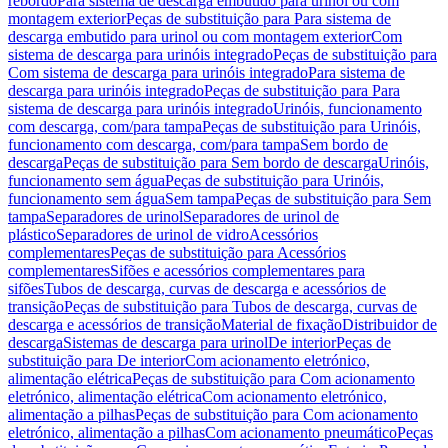
rebordo
Para sistema de descarga embutido para urinol ou com
montagem exterior
Peças de substituição para Para sistema de
descarga embutido para urinol ou com montagem exterior
Com
sistema de descarga para urinóis integrado
Peças de substituição para
Com sistema de descarga para urinóis integrado
Para sistema de
descarga para urinóis integrado
Peças de substituição para Para
sistema de descarga para urinóis integrado
Urinóis, funcionamento
com descarga, com/para tampa
Peças de substituição para Urinóis,
funcionamento com descarga, com/para tampa
Sem bordo de
descarga
Peças de substituição para Sem bordo de descarga
Urinóis,
funcionamento sem água
Peças de substituição para Urinóis,
funcionamento sem água
Sem tampa
Peças de substituição para Sem
tampa
Separadores de urinol
Separadores de urinol de
plástico
Separadores de urinol de vidro
Acessórios
complementares
Peças de substituição para Acessórios
complementares
Sifões e acessórios complementares para
sifões
Tubos de descarga, curvas de descarga e acessórios de
transição
Peças de substituição para Tubos de descarga, curvas de
descarga e acessórios de transição
Material de fixação
Distribuidor de
descarga
Sistemas de descarga para urinol
De interior
Peças de
substituição para De interior
Com acionamento eletrónico,
alimentação elétrica
Peças de substituição para Com acionamento
eletrónico, alimentação elétrica
Com acionamento eletrónico,
alimentação a pilhas
Peças de substituição para Com acionamento
eletrónico, alimentação a pilhas
Com acionamento pneumático
Peças