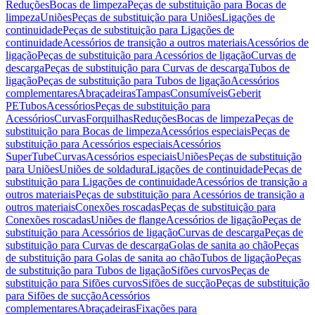
Reduções
Bocas de limpeza
Peças de substituição para Bocas de
limpeza
Uniões
Peças de substituição para Uniões
Ligações de
continuidade
Peças de substituição para Ligações de
continuidade
Acessórios de transição a outros materiais
Acessórios de
ligação
Peças de substituição para Acessórios de ligação
Curvas de
descarga
Peças de substituição para Curvas de descarga
Tubos de
ligação
Peças de substituição para Tubos de ligação
Acessórios
complementares
Abraçadeiras
Tampas
Consumíveis
Geberit
PE
Tubos
Acessórios
Peças de substituição para
Acessórios
Curvas
Forquilhas
Reduções
Bocas de limpeza
Peças de
substituição para Bocas de limpeza
Acessórios especiais
Peças de
substituição para Acessórios especiais
Acessórios
SuperTube
Curvas
Acessórios especiais
Uniões
Peças de substituição
para Uniões
Uniões de soldadura
Ligações de continuidade
Peças de
substituição para Ligações de continuidade
Acessórios de transição a
outros materiais
Peças de substituição para Acessórios de transição a
outros materiais
Conexões roscadas
Peças de substituição para
Conexões roscadas
Uniões de flange
Acessórios de ligação
Peças de
substituição para Acessórios de ligação
Curvas de descarga
Peças de
substituição para Curvas de descarga
Golas de sanita ao chão
Peças
de substituição para Golas de sanita ao chão
Tubos de ligação
Peças
de substituição para Tubos de ligação
Sifões curvos
Peças de
substituição para Sifões curvos
Sifões de sucção
Peças de substituição
para Sifões de sucção
Acessórios
complementares
Abraçadeiras
Fixações para