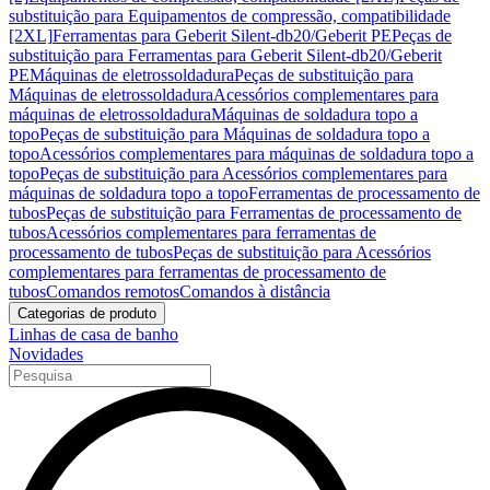
substituição para Equipamentos de compressão, compatibilidade
[2XL]
Ferramentas para Geberit Silent-db20/Geberit PE
Peças de
substituição para Ferramentas para Geberit Silent-db20/Geberit
PE
Máquinas de eletrossoldadura
Peças de substituição para
Máquinas de eletrossoldadura
Acessórios complementares para
máquinas de eletrossoldadura
Máquinas de soldadura topo a
topo
Peças de substituição para Máquinas de soldadura topo a
topo
Acessórios complementares para máquinas de soldadura topo a
topo
Peças de substituição para Acessórios complementares para
máquinas de soldadura topo a topo
Ferramentas de processamento de
tubos
Peças de substituição para Ferramentas de processamento de
tubos
Acessórios complementares para ferramentas de
processamento de tubos
Peças de substituição para Acessórios
complementares para ferramentas de processamento de
tubos
Comandos remotos
Comandos à distância
Categorias de produto
Linhas de casa de banho
Novidades