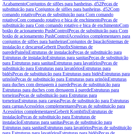
Acabamento
Conjuntos de sifões para banheiras, d52
Peças de
substituição para Conjuntos de sifões para banheiras, d52
Com
comando rotativo
Peças de substituição para Com comando
rotativo
Com comando rotativo e bica de enchimento
Peças de
substituição para Com comando rotativo e bica de enchimento
Com
botão de acionamento PushControl
Peças de substituição para Com
botão de acionamento PushControl
Acessórios complementares para
conjuntos de sifões para banheiras
Conjuntos de ligação
Sistemas de
instalação e descarga
Geberit Duofix
Sistemas de
parede
Painéis
Estruturas de instalação
Peças de substituição para
Estruturas de instalação
Estruturas para sanitas
Peças de substituição
para Estruturas para sanitas
Estruturas para lavatórios
Peças de
substituição para Estruturas para lavatórios
Estruturas para
bidés
Peças de substituição para Estruturas para bidés
Estruturas para
urinóis
Peças de substituição para Estruturas para urinóis
Estruturas
para duches com drenagem à parede
Peças de substituição para
Estruturas para duches com drenagem à parede
Estruturas para
torneiras
Peças de substituição para Estruturas para
torneiras
Estruturas para cargas
Peças de substituição para Estruturas
para cargas
Acessórios complementares
Peças de substituição para
Acessórios complementares
Geberit Kombifix
Estruturas de
instalação
Peças de substituição para Estruturas de
instalação
Estruturas para sanitas
Peças de substituição para
Estruturas para sanitas
Estruturas para lavatórios
Peças de substituição
para Estruturas para lavatórios
Estruturas para bidés
Peças de