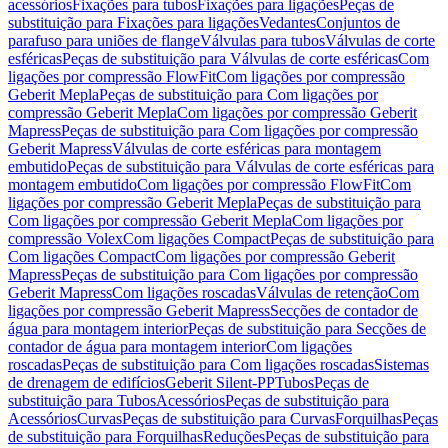
acessórios
Fixações para tubos
Fixações para ligações
Peças de
substituição para Fixações para ligações
Vedantes
Conjuntos de
parafuso para uniões de flange
Válvulas para tubos
Válvulas de corte
esféricas
Peças de substituição para Válvulas de corte esféricas
Com
ligações por compressão FlowFit
Com ligações por compressão
Geberit Mepla
Peças de substituição para Com ligações por
compressão Geberit Mepla
Com ligações por compressão Geberit
Mapress
Peças de substituição para Com ligações por compressão
Geberit Mapress
Válvulas de corte esféricas para montagem
embutido
Peças de substituição para Válvulas de corte esféricas para
montagem embutido
Com ligações por compressão FlowFit
Com
ligações por compressão Geberit Mepla
Peças de substituição para
Com ligações por compressão Geberit Mepla
Com ligações por
compressão Volex
Com ligações Compact
Peças de substituição para
Com ligações Compact
Com ligações por compressão Geberit
Mapress
Peças de substituição para Com ligações por compressão
Geberit Mapress
Com ligações roscadas
Válvulas de retenção
Com
ligações por compressão Geberit Mapress
Secções de contador de
água para montagem interior
Peças de substituição para Secções de
contador de água para montagem interior
Com ligações
roscadas
Peças de substituição para Com ligações roscadas
Sistemas
de drenagem de edifícios
Geberit Silent-PP
Tubos
Peças de
substituição para Tubos
Acessórios
Peças de substituição para
Acessórios
Curvas
Peças de substituição para Curvas
Forquilhas
Peças
de substituição para Forquilhas
Reduções
Peças de substituição para