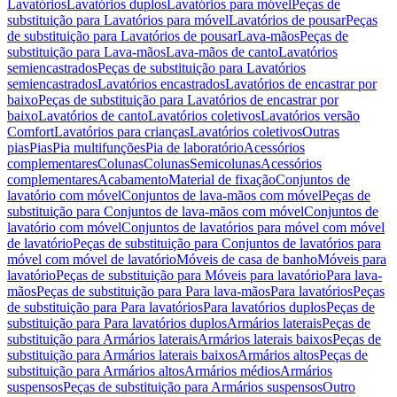
Lavatórios
Lavatórios duplos
Lavatórios para móvel
Peças de
substituição para Lavatórios para móvel
Lavatórios de pousar
Peças
de substituição para Lavatórios de pousar
Lava-mãos
Peças de
substituição para Lava-mãos
Lava-mãos de canto
Lavatórios
semiencastrados
Peças de substituição para Lavatórios
semiencastrados
Lavatórios encastrados
Lavatórios de encastrar por
baixo
Peças de substituição para Lavatórios de encastrar por
baixo
Lavatórios de canto
Lavatórios coletivos
Lavatórios versão
Comfort
Lavatórios para crianças
Lavatórios coletivos
Outras
pias
Pias
Pia multifunções
Pia de laboratório
Acessórios
complementares
Colunas
Colunas
Semicolunas
Acessórios
complementares
Acabamento
Material de fixação
Conjuntos de
lavatório com móvel
Conjuntos de lava-mãos com móvel
Peças de
substituição para Conjuntos de lava-mãos com móvel
Conjuntos de
lavatório com móvel
Conjuntos de lavatórios para móvel com móvel
de lavatório
Peças de substituição para Conjuntos de lavatórios para
móvel com móvel de lavatório
Móveis de casa de banho
Móveis para
lavatório
Peças de substituição para Móveis para lavatório
Para lava-
mãos
Peças de substituição para Para lava-mãos
Para lavatórios
Peças
de substituição para Para lavatórios
Para lavatórios duplos
Peças de
substituição para Para lavatórios duplos
Armários laterais
Peças de
substituição para Armários laterais
Armários laterais baixos
Peças de
substituição para Armários laterais baixos
Armários altos
Peças de
substituição para Armários altos
Armários médios
Armários
suspensos
Peças de substituição para Armários suspensos
Outro