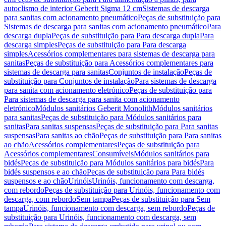
autoclismo de interior Geberit Sigma 12 cm
Sistemas de descarga
para sanitas com acionamento pneumático
Peças de substituição para
Sistemas de descarga para sanitas com acionamento pneumático
Para
descarga dupla
Peças de substituição para Para descarga dupla
Para
descarga simples
Peças de substituição para Para descarga
simples
Acessórios complementares para sistemas de descarga para
sanitas
Peças de substituição para Acessórios complementares para
sistemas de descarga para sanitas
Conjuntos de instalação
Peças de
substituição para Conjuntos de instalação
Para sistemas de descarga
para sanita com acionamento eletrónico
Peças de substituição para
Para sistemas de descarga para sanita com acionamento
eletrónico
Módulos sanitários Geberit Monolith
Módulos sanitários
para sanitas
Peças de substituição para Módulos sanitários para
sanitas
Para sanitas suspensas
Peças de substituição para Para sanitas
suspensas
Para sanitas ao chão
Peças de substituição para Para sanitas
ao chão
Acessórios complementares
Peças de substituição para
Acessórios complementares
Consumíveis
Módulos sanitários para
bidés
Peças de substituição para Módulos sanitários para bidés
Para
bidés suspensos e ao chão
Peças de substituição para Para bidés
suspensos e ao chão
Urinóis
Urinóis, funcionamento com descarga,
com rebordo
Peças de substituição para Urinóis, funcionamento com
descarga, com rebordo
Sem tampa
Peças de substituição para Sem
tampa
Urinóis, funcionamento com descarga, sem rebordo
Peças de
substituição para Urinóis, funcionamento com descarga, sem