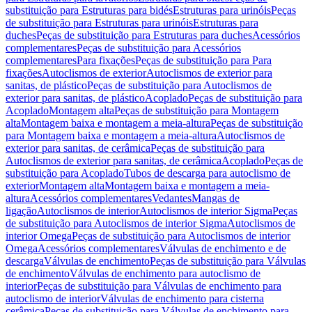
substituição para Estruturas para bidés
Estruturas para urinóis
Peças
de substituição para Estruturas para urinóis
Estruturas para
duches
Peças de substituição para Estruturas para duches
Acessórios
complementares
Peças de substituição para Acessórios
complementares
Para fixações
Peças de substituição para Para
fixações
Autoclismos de exterior
Autoclismos de exterior para
sanitas, de plástico
Peças de substituição para Autoclismos de
exterior para sanitas, de plástico
Acoplado
Peças de substituição para
Acoplado
Montagem alta
Peças de substituição para Montagem
alta
Montagem baixa e montagem a meia-altura
Peças de substituição
para Montagem baixa e montagem a meia-altura
Autoclismos de
exterior para sanitas, de cerâmica
Peças de substituição para
Autoclismos de exterior para sanitas, de cerâmica
Acoplado
Peças de
substituição para Acoplado
Tubos de descarga para autoclismo de
exterior
Montagem alta
Montagem baixa e montagem a meia-
altura
Acessórios complementares
Vedantes
Mangas de
ligação
Autoclismos de interior
Autoclismos de interior Sigma
Peças
de substituição para Autoclismos de interior Sigma
Autoclismos de
interior Omega
Peças de substituição para Autoclismos de interior
Omega
Acessórios complementares
Válvulas de enchimento e de
descarga
Válvulas de enchimento
Peças de substituição para Válvulas
de enchimento
Válvulas de enchimento para autoclismo de
interior
Peças de substituição para Válvulas de enchimento para
autoclismo de interior
Válvulas de enchimento para cisterna
cerâmica
Peças de substituição para Válvulas de enchimento para