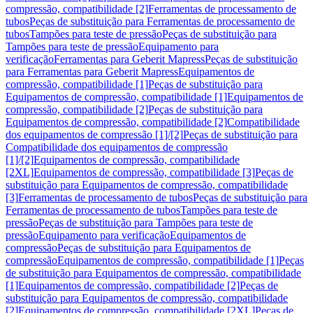
compressão, compatibilidade [2]
Ferramentas de processamento de
tubos
Peças de substituição para Ferramentas de processamento de
tubos
Tampões para teste de pressão
Peças de substituição para
Tampões para teste de pressão
Equipamento para
verificação
Ferramentas para Geberit Mapress
Peças de substituição
para Ferramentas para Geberit Mapress
Equipamentos de
compressão, compatibilidade [1]
Peças de substituição para
Equipamentos de compressão, compatibilidade [1]
Equipamentos de
compressão, compatibilidade [2]
Peças de substituição para
Equipamentos de compressão, compatibilidade [2]
Compatibilidade
dos equipamentos de compressão [1]/[2]
Peças de substituição para
Compatibilidade dos equipamentos de compressão
[1]/[2]
Equipamentos de compressão, compatibilidade
[2XL]
Equipamentos de compressão, compatibilidade [3]
Peças de
substituição para Equipamentos de compressão, compatibilidade
[3]
Ferramentas de processamento de tubos
Peças de substituição para
Ferramentas de processamento de tubos
Tampões para teste de
pressão
Peças de substituição para Tampões para teste de
pressão
Equipamento para verificação
Equipamentos de
compressão
Peças de substituição para Equipamentos de
compressão
Equipamentos de compressão, compatibilidade [1]
Peças
de substituição para Equipamentos de compressão, compatibilidade
[1]
Equipamentos de compressão, compatibilidade [2]
Peças de
substituição para Equipamentos de compressão, compatibilidade
[2]
Equipamentos de compressão, compatibilidade [2XL]
Peças de