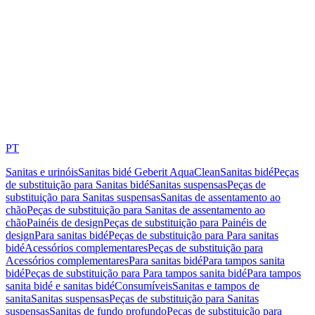
PT
Sanitas e urinóis
Sanitas bidé Geberit AquaClean
Sanitas bidé
Peças
de substituição para Sanitas bidé
Sanitas suspensas
Peças de
substituição para Sanitas suspensas
Sanitas de assentamento ao
chão
Peças de substituição para Sanitas de assentamento ao
chão
Painéis de design
Peças de substituição para Painéis de
design
Para sanitas bidé
Peças de substituição para Para sanitas
bidé
Acessórios complementares
Peças de substituição para
Acessórios complementares
Para sanitas bidé
Para tampos sanita
bidé
Peças de substituição para Para tampos sanita bidé
Para tampos
sanita bidé e sanitas bidé
Consumíveis
Sanitas e tampos de
sanita
Sanitas suspensas
Peças de substituição para Sanitas
suspensas
Sanitas de fundo profundo
Peças de substituição para