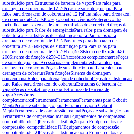
substituição para Estruturas de barreira de vapor
Para ralos para
drenagem de cobertura até 12 l/s
Peças de substituição para Para
ralos para drenagem de cobertura até 12 l/s
Para ralos para drenagem
de cobertura até 25 l/s
Proteção contra incêndios
Proteção contra
incêndios para sistemas de drenagem
Ralos de emergência
Peças de
substituição para Ralos de emergência
Para ralos para drenagem de
cobertura até 12 l/s
Peças de substituição para Para ralos para
drenagem de cobertura até 12 l/s
Para ralos para drenagem de
cobertura até 25 l/s
Peças de substituição para Para ralos para
drenagem de cobertura até 25 l/s
Fixações
Sistema de fixação d40–
200
Sistema de fixação d250–315
Acessórios complementares
Peças
de substituição para Acessórios complementares
Para ralos para
drenagem de cobertura
Peças de substituição para Para ralos para
drenagem de cobertura
Para fixações
Sistema de drenagem
convencional
Ralos para drenagem de cobertura
Peças de substituição
para Ralos para drenagem de cobertura
Estruturas de barreira de
vapor
Peças de substituição para Estruturas de barreira de
vapor
Acessórios
complementares
Ferramentas
Ferramentas
Ferramentas para Geberit
Mepla
Peças de substituição para Ferramentas para Geberit
Mepla
Ferramentas de compressão manual
Peças de substituição para
Ferramentas de compressão manual
Equipamentos de compressão,
compatibilidade [1]
Peças de substituição para Equipamentos de
compressão, compatibilidade [1]
Equipamentos de compressão,
compatibilidade [2]
Peças de substituição para Equipamentos de