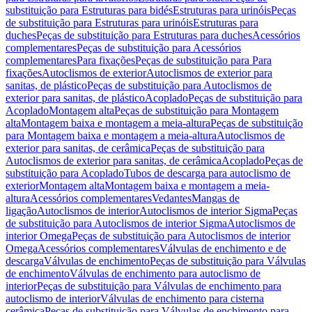
substituição para Estruturas para bidés
Estruturas para urinóis
Peças
de substituição para Estruturas para urinóis
Estruturas para
duches
Peças de substituição para Estruturas para duches
Acessórios
complementares
Peças de substituição para Acessórios
complementares
Para fixações
Peças de substituição para Para
fixações
Autoclismos de exterior
Autoclismos de exterior para
sanitas, de plástico
Peças de substituição para Autoclismos de
exterior para sanitas, de plástico
Acoplado
Peças de substituição para
Acoplado
Montagem alta
Peças de substituição para Montagem
alta
Montagem baixa e montagem a meia-altura
Peças de substituição
para Montagem baixa e montagem a meia-altura
Autoclismos de
exterior para sanitas, de cerâmica
Peças de substituição para
Autoclismos de exterior para sanitas, de cerâmica
Acoplado
Peças de
substituição para Acoplado
Tubos de descarga para autoclismo de
exterior
Montagem alta
Montagem baixa e montagem a meia-
altura
Acessórios complementares
Vedantes
Mangas de
ligação
Autoclismos de interior
Autoclismos de interior Sigma
Peças
de substituição para Autoclismos de interior Sigma
Autoclismos de
interior Omega
Peças de substituição para Autoclismos de interior
Omega
Acessórios complementares
Válvulas de enchimento e de
descarga
Válvulas de enchimento
Peças de substituição para Válvulas
de enchimento
Válvulas de enchimento para autoclismo de
interior
Peças de substituição para Válvulas de enchimento para
autoclismo de interior
Válvulas de enchimento para cisterna
cerâmica
Peças de substituição para Válvulas de enchimento para