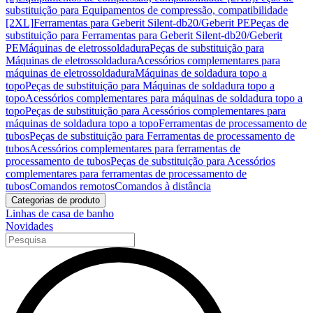
substituição para Equipamentos de compressão, compatibilidade
[2XL]
Ferramentas para Geberit Silent-db20/Geberit PE
Peças de
substituição para Ferramentas para Geberit Silent-db20/Geberit
PE
Máquinas de eletrossoldadura
Peças de substituição para
Máquinas de eletrossoldadura
Acessórios complementares para
máquinas de eletrossoldadura
Máquinas de soldadura topo a
topo
Peças de substituição para Máquinas de soldadura topo a
topo
Acessórios complementares para máquinas de soldadura topo a
topo
Peças de substituição para Acessórios complementares para
máquinas de soldadura topo a topo
Ferramentas de processamento de
tubos
Peças de substituição para Ferramentas de processamento de
tubos
Acessórios complementares para ferramentas de
processamento de tubos
Peças de substituição para Acessórios
complementares para ferramentas de processamento de
tubos
Comandos remotos
Comandos à distância
Categorias de produto
Linhas de casa de banho
Novidades