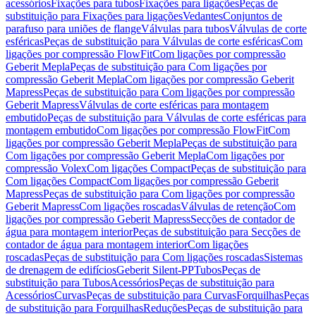
acessórios
Fixações para tubos
Fixações para ligações
Peças de
substituição para Fixações para ligações
Vedantes
Conjuntos de
parafuso para uniões de flange
Válvulas para tubos
Válvulas de corte
esféricas
Peças de substituição para Válvulas de corte esféricas
Com
ligações por compressão FlowFit
Com ligações por compressão
Geberit Mepla
Peças de substituição para Com ligações por
compressão Geberit Mepla
Com ligações por compressão Geberit
Mapress
Peças de substituição para Com ligações por compressão
Geberit Mapress
Válvulas de corte esféricas para montagem
embutido
Peças de substituição para Válvulas de corte esféricas para
montagem embutido
Com ligações por compressão FlowFit
Com
ligações por compressão Geberit Mepla
Peças de substituição para
Com ligações por compressão Geberit Mepla
Com ligações por
compressão Volex
Com ligações Compact
Peças de substituição para
Com ligações Compact
Com ligações por compressão Geberit
Mapress
Peças de substituição para Com ligações por compressão
Geberit Mapress
Com ligações roscadas
Válvulas de retenção
Com
ligações por compressão Geberit Mapress
Secções de contador de
água para montagem interior
Peças de substituição para Secções de
contador de água para montagem interior
Com ligações
roscadas
Peças de substituição para Com ligações roscadas
Sistemas
de drenagem de edifícios
Geberit Silent-PP
Tubos
Peças de
substituição para Tubos
Acessórios
Peças de substituição para
Acessórios
Curvas
Peças de substituição para Curvas
Forquilhas
Peças
de substituição para Forquilhas
Reduções
Peças de substituição para