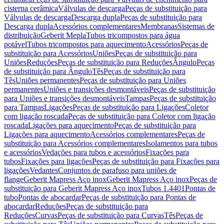
cisterna cerâmica
Válvulas de descarga
Peças de substituição para
Válvulas de descarga
Descarga dupla
Peças de substituição para
Descarga dupla
Acessórios complementares
Membranas
Sistemas de
distribuição
Geberit Mepla
Tubos tricompostos para água
potável
Tubos tricompostos para aquecimento
Acessórios
Peças de
substituição para Acessórios
Uniões
Peças de substituição para
Uniões
Reduções
Peças de substituição para Reduções
Ângulo
Peças
de substituição para Ângulo
Tês
Peças de substituição para
Tês
Uniões permanentes
Peças de substituição para Uniões
permanentes
Uniões e transições desmontáveis
Peças de substituição
para Uniões e transições desmontáveis
Tampas
Peças de substituição
para Tampas
Ligações
Peças de substituição para Ligações
Coletor
com ligação roscada
Peças de substituição para Coletor com ligação
roscada
Ligações para aquecimento
Peças de substituição para
Ligações para aquecimento
Acessórios complementares
Peças de
substituição para Acessórios complementares
Isolamentos para tubos
e acessórios
Vedações para tubos e acessórios
Fixações para
tubos
Fixações para ligações
Peças de substituição para Fixações para
ligações
Vedantes
Conjuntos de parafuso para uniões de
flange
Geberit Mapress Aço inox
Geberit Mapress Aço inox
Peças de
substituição para Geberit Mapress Aço inox
Tubos 1.4401
Pontas de
tubo
Pontas de abocardar
Peças de substituição para Pontas de
abocardar
Reduções
Peças de substituição para
Reduções
Curvas
Peças de substituição para Curvas
Tês
Peças de