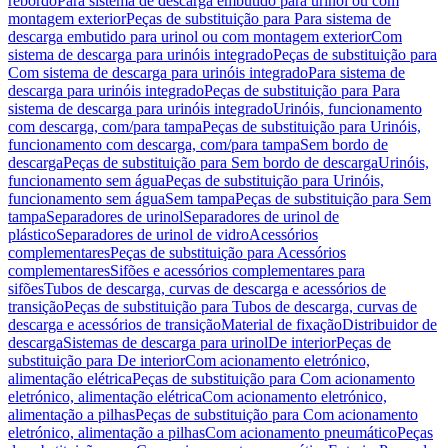
rebordo
Para sistema de descarga embutido para urinol ou com
montagem exterior
Peças de substituição para Para sistema de
descarga embutido para urinol ou com montagem exterior
Com
sistema de descarga para urinóis integrado
Peças de substituição para
Com sistema de descarga para urinóis integrado
Para sistema de
descarga para urinóis integrado
Peças de substituição para Para
sistema de descarga para urinóis integrado
Urinóis, funcionamento
com descarga, com/para tampa
Peças de substituição para Urinóis,
funcionamento com descarga, com/para tampa
Sem bordo de
descarga
Peças de substituição para Sem bordo de descarga
Urinóis,
funcionamento sem água
Peças de substituição para Urinóis,
funcionamento sem água
Sem tampa
Peças de substituição para Sem
tampa
Separadores de urinol
Separadores de urinol de
plástico
Separadores de urinol de vidro
Acessórios
complementares
Peças de substituição para Acessórios
complementares
Sifões e acessórios complementares para
sifões
Tubos de descarga, curvas de descarga e acessórios de
transição
Peças de substituição para Tubos de descarga, curvas de
descarga e acessórios de transição
Material de fixação
Distribuidor de
descarga
Sistemas de descarga para urinol
De interior
Peças de
substituição para De interior
Com acionamento eletrónico,
alimentação elétrica
Peças de substituição para Com acionamento
eletrónico, alimentação elétrica
Com acionamento eletrónico,
alimentação a pilhas
Peças de substituição para Com acionamento
eletrónico, alimentação a pilhas
Com acionamento pneumático
Peças