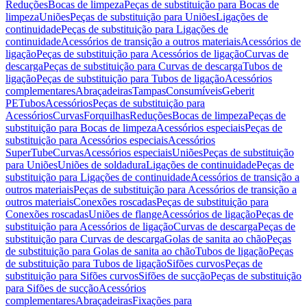
Reduções
Bocas de limpeza
Peças de substituição para Bocas de
limpeza
Uniões
Peças de substituição para Uniões
Ligações de
continuidade
Peças de substituição para Ligações de
continuidade
Acessórios de transição a outros materiais
Acessórios de
ligação
Peças de substituição para Acessórios de ligação
Curvas de
descarga
Peças de substituição para Curvas de descarga
Tubos de
ligação
Peças de substituição para Tubos de ligação
Acessórios
complementares
Abraçadeiras
Tampas
Consumíveis
Geberit
PE
Tubos
Acessórios
Peças de substituição para
Acessórios
Curvas
Forquilhas
Reduções
Bocas de limpeza
Peças de
substituição para Bocas de limpeza
Acessórios especiais
Peças de
substituição para Acessórios especiais
Acessórios
SuperTube
Curvas
Acessórios especiais
Uniões
Peças de substituição
para Uniões
Uniões de soldadura
Ligações de continuidade
Peças de
substituição para Ligações de continuidade
Acessórios de transição a
outros materiais
Peças de substituição para Acessórios de transição a
outros materiais
Conexões roscadas
Peças de substituição para
Conexões roscadas
Uniões de flange
Acessórios de ligação
Peças de
substituição para Acessórios de ligação
Curvas de descarga
Peças de
substituição para Curvas de descarga
Golas de sanita ao chão
Peças
de substituição para Golas de sanita ao chão
Tubos de ligação
Peças
de substituição para Tubos de ligação
Sifões curvos
Peças de
substituição para Sifões curvos
Sifões de sucção
Peças de substituição
para Sifões de sucção
Acessórios
complementares
Abraçadeiras
Fixações para