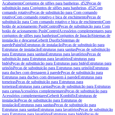
Acabamento
Conjuntos de sifões para banheiras, d52
Peças de
substituição para Conjuntos de sifões para banheiras, d52
Com
comando rotativo
Peças de substituição para Com comando
rotativo
Com comando rotativo e bica de enchimento
Peças de
substituição para Com comando rotativo e bica de enchimento
Com
botão de acionamento PushControl
Peças de substituição para Com
botão de acionamento PushControl
Acessórios complementares para
conjuntos de sifões para banheiras
Conjuntos de ligação
Sistemas de
instalação e descarga
Geberit Duofix
Sistemas de
parede
Painéis
Estruturas de instalação
Peças de substituição para
Estruturas de instalação
Estruturas para sanitas
Peças de substituição
para Estruturas para sanitas
Estruturas para lavatórios
Peças de
substituição para Estruturas para lavatórios
Estruturas para
bidés
Peças de substituição para Estruturas para bidés
Estruturas para
urinóis
Peças de substituição para Estruturas para urinóis
Estruturas
para duches com drenagem à parede
Peças de substituição para
Estruturas para duches com drenagem à parede
Estruturas para
torneiras
Peças de substituição para Estruturas para
torneiras
Estruturas para cargas
Peças de substituição para Estruturas
para cargas
Acessórios complementares
Peças de substituição para
Acessórios complementares
Geberit Kombifix
Estruturas de
instalação
Peças de substituição para Estruturas de
instalação
Estruturas para sanitas
Peças de substituição para
Estruturas para sanitas
Estruturas para lavatórios
Peças de substituição
para Estruturas para lavatórios
Estruturas para bidés
Peças de