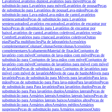
Lavatórios
Lavatórios duplos
Lavatórios para móvel
Peças de
substituição para Lavatórios para móvel
Lavatórios de pousar
Peças
de substituição para Lavatórios de pousar
Lava-mãos
Peças de
substituição para Lava-mãos
Lava-mãos de canto
Lavatórios
semiencastrados
Peças de substituição para Lavatórios
semiencastrados
Lavatórios encastrados
Lavatórios de encastrar por
baixo
Peças de substituição para Lavatórios de encastrar por
baixo
Lavatórios de canto
Lavatórios coletivos
Lavatórios versão
Comfort
Lavatórios para crianças
Lavatórios coletivos
Outras
pias
Pias
Pia multifunções
Pia de laboratório
Acessórios
complementares
Colunas
Colunas
Semicolunas
Acessórios
complementares
Acabamento
Material de fixação
Conjuntos de
lavatório com móvel
Conjuntos de lava-mãos com móvel
Peças de
substituição para Conjuntos de lava-mãos com móvel
Conjuntos de
lavatório com móvel
Conjuntos de lavatórios para móvel com móvel
de lavatório
Peças de substituição para Conjuntos de lavatórios para
móvel com móvel de lavatório
Móveis de casa de banho
Móveis para
lavatório
Peças de substituição para Móveis para lavatório
Para lava-
mãos
Peças de substituição para Para lava-mãos
Para lavatórios
Peças
de substituição para Para lavatórios
Para lavatórios duplos
Peças de
substituição para Para lavatórios duplos
Armários laterais
Peças de
substituição para Armários laterais
Armários laterais baixos
Peças de
substituição para Armários laterais baixos
Armários altos
Peças de
substituição para Armários altos
Armários médios
Armários
suspensos
Peças de substituição para Armários suspensos
Outro