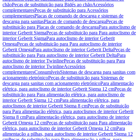
chão
Peças de substituição para Bidés ao chão
Acessórios
complementares
Peças de substituição para Acessórios
complementares
Placas de comando de descarga e sistemas de
descarga para sanitas
Placas de comando de descarga
Peças de
substituição para Placas de comando de descarga
Para autoclismo de
interior Geberit Sigma
Peças de substituição para Para autoclismo de
interior Geberit Sigma
Para autoclismo de interior Geberit
Omega
Peças de substituição para Para autoclismo de interior
Geberit Omega
Para autoclismo de interior Geberit Delta
Peças de
substituição para Para autoclismo de interior Geberit Delta
Para
autoclismo de interior Twinline
Peças de substituição para Para
autoclismo de interior Twinline
Acessórios
complementares
Consumíveis
Sistemas de descarga para sanitas com
acionamento eletrónico
Peças de substituição para Sistemas de
descarga para sanitas com acionamento eletrónico
Para alimentação
elétrica, para autoclismo de interior Geberit Sigma 12 cm
Peças de
substituição para Para alimentação elétrica, para autoclismo de
interior Geberit Sigma 12 cm
Para alimentação elétrica, para
autoclismos de interior Geberit Sigma 8 cm
Peças de substituição
para Para alimentação elétrica, para autoclismos de interior Geberit
Sigma 8 cm
Para alimentação elétrica, para autoclismo de interior
Geberit Omega 12 cm
Peças de substituição para Para alimentação
elétrica, para autoclismo de interior Geberit Omega 12 cm
Para
alimentação a pilhas, para autoclismo de interior Geberit Sigma 12
cm
Peças de substituição para Para alimentação a pilhas, para