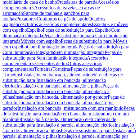
mobiliário de casa de banho
Prateleiras de parede
Acessórios
complementares
Acessórios de gavetas e caixas de
arrumação
Suporte de toalhas e ganchos para
toalhas
Puxadores
Conjuntos de pés de apoio
Quadros
magnéticos
Outros acessórios complementares
Espelhos e móveis
com espelho
Espelho
Peças de substituição para Espelho
Com
iluminação integrada
Peças de substituição para Com iluminação
integrada
Móveis com espelho
Peças de substituição para Móveis
com espelho
Com iluminação integrada
Peças de substituição para
Com iluminação integrada
Sem iluminação integrada
Peças de
substituição para Sem iluminação integrada
Acessórios
complementares
Elementos de luz
Outros acessórios
complementares
Torneiras
Torneiras
Peças de substituição para
Torneiras
Instalação em bancada, alimentação elétrica
Peças de
substituição para Instalação em bancada, alimentação
elétrica
Instalação em bancada, alimentação a pilhas
Peças de
substituição para Instalação em bancada, alimentação a
pilhas
Instalação em bancada, alimentação por gerador
Peças de
substituição para Instalação em bancada, alimentação por
gerador
Instalação em bancada, misturadora com um manípulo
Peças
de substituição para Instalação em bancada, misturadora com um
manípulo
Instalação à parede, alimentação elétrica
Peças de
substituição para Instalação à parede, alimentação elétrica
Instalação
à parede, alimentação a pilhas
Peças de substituição para Instalação à
parede, alimentação a pilhas
Instalação à parede, alimentação por