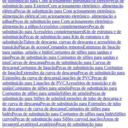
de substituição para Com acionamento pneumático
Exterior
Peças de
substituição para Exterior
Com acionamento eletrónico, alimentação
elétrica
Peças de substituição para Com acionamento eletrónico,
alimentação elétrica
Com acionamento eletrónico, alimentação a
pilhas
Peças de substituição para Com acionamento eletrónico,
alimentação a pilhas
Acessórios complementares
Peças de
substituição para Acessórios complementares
Kits de estrutura e de
substituição
Peças de substituição para Kits de estrutura e de
substituição
Tubos de descarga, curvas de descarga e acessórios de
transição
Placas de acesso
Comandos remotos
Estruturas de ligação
para sanitas, urinóis e bidés
Conjuntos de sifões para sanitas e
pias
Peças de substituição para Conjuntos de sifões para sanitas e
pias
Curvas de descarga
Peças de substituição para Curvas de
descarga
Conjuntos de ligação
Peças de substituição para Conjuntos
de ligação
Extensões da curva de descarga
Peças de substituição para
Extensões da curva de descarga
Ligações de PVC
Peças de
substituição para Ligações de PVC
Acessórios de transição e de
união
Conjuntos de sifões para urinóis
Peças de substituição para
Conjuntos de sifões para urinóis
Sifões de urinóis
Peças de
substituição para Sifões de urinóis
Extensões de tubo de descarga e
de curva de descarga
Peças de substituição para Extensões de tubo
de descarga e de curva de descarga
Conjuntos de sifões para
bidés
Peças de substituição para Conjuntos de sifões para bidés
Sifões
curvos
Peças de substituição para Sifões curvos
Ligações
Áreas de
lavagem
Lavatórios
Lavatórios
Peças de substituição para