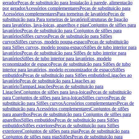
gerador
Peças de substituição para Instalação à parede, alimentação
por gerador
Acessórios complementares
Peças de substituição para
Acessórios complementares
Para torneiras de lavatório
Peças de
substituição para Para torneiras de lavatório
Estruturas de ligação
para lavatórios, lava-loiças, aparelhos e pias
Conjuntos de sifões para
lavatórios
Peças de substituição para Conjuntos de sifões para
lavatórios
Sifões curvos
Peças de substituição para Sifões
curvos
Sifões curvos, modelo poupa-espaço
Peças de substituição
para Sifões curvos, modelo poupa-espaço
Sifões de tubo interior para
lavatórios
Peças de substituição para Sifões de tubo interior para
lavatórios
Sifões de tubo interior para lavatórios, modelo
economizador de espaço
Peças de substituição para Sifões de tubo
interior para lavatórios, modelo economizador de espaço
Sifões
embutidos
Peças de substituição para Sifões embutidos
Ligações ao
lavatório
Peças de substituição para Ligações ao
lavatório
Tampas
Ligações
Peças de substituição para
Ligações
Conjuntos de sifões para lava-loiças
Peças de substituição
para Conjuntos de sifões para lava-loiças
Sifões curvos
Peças de
substituição para Sifões curvos
Acessórios complementares
Peças de
substituição para Acessórios complementares
Conjuntos de sifões
para aparelhos
Peças de substituição para Conjuntos de sifões para
aparelhos
Sifões embutidos
Peças de substituição para Sifões
embutidos
Sifões exteriores
Peças de substituição para Sifões
exteriores
Conjuntos de sifões para pias
Peças de substituição para
Conjuntos de sifões para pias
Sifões
Peças de substituição para