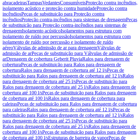
abraçadeiras
Tampas
Vedantes
Consumíveis
Proteção contra incêndios,
isolamento acústico e proteção contra humidade
Proteção contra
incêndios
Peças de substituição para Proteção contra
incêndios
Proteção contra-incêndios para sistemas de drenagem
Peças
de substituição para Proteção contra-incêndios para sistemas de
drenagem
Isolamento acústico
Isolamentos para estrutura com
isolamento de ruído por percussão
Isolamentos para estrutura com
isolamento de ruído por percussão e isolamento de ruído
aéreo
Válvulas de admissão de ar para drenagem
Válvulas de
admissão de ar
Peças de substituição para Válvulas de admissão de
ar
Drenagem de cobertura Geberit Pluvia
Ralos para drenagem de
cobertura
Peças de substituição para Ralos para drenagem de
cobertura
Ralos para drenagem de cobertura até 12 l/s
Peças de
substituição para Ralos para drenagem de cobertura até 12 l/s
Ralos
para drenagem de cobertura até 25 l/s
Peças de substituição para
Ralos para drenagem de cobertura até 25 l/s
Ralos para drenagem de
cobertura até 100 l/s
Peças de substituição para Ralos para drenagem
de cobertura até 100 l/s
Ralos para drenagem de cobertura para
caleiras
Peças de substituição para Ralos para drenagem de cobertura
para caleiras
Ralos para drenagem de cobertura até 12 l/s
Peças de
substituição para Ralos para drenagem de cobertura até 12 l/s
Ralos
para drenagem de cobertura até 25 l/s
Peças de substituição para
Ralos para drenagem de cobertura até 25 l/s
Ralos para drenagem de
cobertura até 100 l/s
Peças de substituição para Ralos para drenagem
de cobertura até 100 l/s
Estruturas de barreira de vapor
Peças de