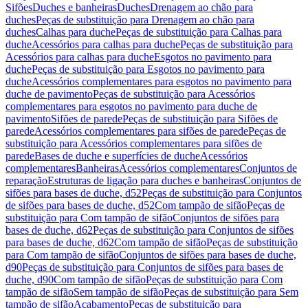
Sifões
Duches e banheiras
Duches
Drenagem ao chão para
duches
Peças de substituição para Drenagem ao chão para
duches
Calhas para duche
Peças de substituição para Calhas para
duche
Acessórios para calhas para duche
Peças de substituição para
Acessórios para calhas para duche
Esgotos no pavimento para
duche
Peças de substituição para Esgotos no pavimento para
duche
Acessórios complementares para esgotos no pavimento para
duche de pavimento
Peças de substituição para Acessórios
complementares para esgotos no pavimento para duche de
pavimento
Sifões de parede
Peças de substituição para Sifões de
parede
Acessórios complementares para sifões de parede
Peças de
substituição para Acessórios complementares para sifões de
parede
Bases de duche e superfícies de duche
Acessórios
complementares
Banheiras
Acessórios complementares
Conjuntos de
reparação
Estruturas de ligação para duches e banheiras
Conjuntos de
sifões para bases de duche, d52
Peças de substituição para Conjuntos
de sifões para bases de duche, d52
Com tampão de sifão
Peças de
substituição para Com tampão de sifão
Conjuntos de sifões para
bases de duche, d62
Peças de substituição para Conjuntos de sifões
para bases de duche, d62
Com tampão de sifão
Peças de substituição
para Com tampão de sifão
Conjuntos de sifões para bases de duche,
d90
Peças de substituição para Conjuntos de sifões para bases de
duche, d90
Com tampão de sifão
Peças de substituição para Com
tampão de sifão
Sem tampão de sifão
Peças de substituição para Sem
tampão de sifão
Acabamento
Peças de substituição para