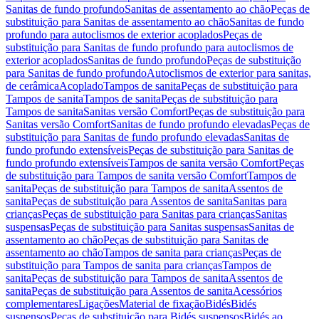
Sanitas de fundo profundo
Sanitas de assentamento ao chão
Peças de
substituição para Sanitas de assentamento ao chão
Sanitas de fundo
profundo para autoclismos de exterior acoplados
Peças de
substituição para Sanitas de fundo profundo para autoclismos de
exterior acoplados
Sanitas de fundo profundo
Peças de substituição
para Sanitas de fundo profundo
Autoclismos de exterior para sanitas,
de cerâmica
Acoplado
Tampos de sanita
Peças de substituição para
Tampos de sanita
Tampos de sanita
Peças de substituição para
Tampos de sanita
Sanitas versão Comfort
Peças de substituição para
Sanitas versão Comfort
Sanitas de fundo profundo elevadas
Peças de
substituição para Sanitas de fundo profundo elevadas
Sanitas de
fundo profundo extensíveis
Peças de substituição para Sanitas de
fundo profundo extensíveis
Tampos de sanita versão Comfort
Peças
de substituição para Tampos de sanita versão Comfort
Tampos de
sanita
Peças de substituição para Tampos de sanita
Assentos de
sanita
Peças de substituição para Assentos de sanita
Sanitas para
crianças
Peças de substituição para Sanitas para crianças
Sanitas
suspensas
Peças de substituição para Sanitas suspensas
Sanitas de
assentamento ao chão
Peças de substituição para Sanitas de
assentamento ao chão
Tampos de sanita para crianças
Peças de
substituição para Tampos de sanita para crianças
Tampos de
sanita
Peças de substituição para Tampos de sanita
Assentos de
sanita
Peças de substituição para Assentos de sanita
Acessórios
complementares
Ligações
Material de fixação
Bidés
Bidés
suspensos
Peças de substituição para Bidés suspensos
Bidés ao