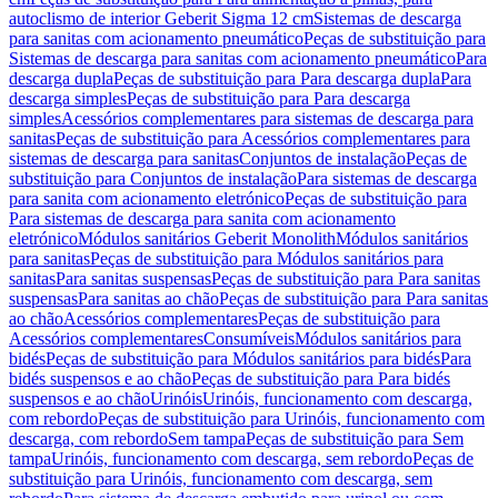
autoclismo de interior Geberit Sigma 12 cm
Sistemas de descarga
para sanitas com acionamento pneumático
Peças de substituição para
Sistemas de descarga para sanitas com acionamento pneumático
Para
descarga dupla
Peças de substituição para Para descarga dupla
Para
descarga simples
Peças de substituição para Para descarga
simples
Acessórios complementares para sistemas de descarga para
sanitas
Peças de substituição para Acessórios complementares para
sistemas de descarga para sanitas
Conjuntos de instalação
Peças de
substituição para Conjuntos de instalação
Para sistemas de descarga
para sanita com acionamento eletrónico
Peças de substituição para
Para sistemas de descarga para sanita com acionamento
eletrónico
Módulos sanitários Geberit Monolith
Módulos sanitários
para sanitas
Peças de substituição para Módulos sanitários para
sanitas
Para sanitas suspensas
Peças de substituição para Para sanitas
suspensas
Para sanitas ao chão
Peças de substituição para Para sanitas
ao chão
Acessórios complementares
Peças de substituição para
Acessórios complementares
Consumíveis
Módulos sanitários para
bidés
Peças de substituição para Módulos sanitários para bidés
Para
bidés suspensos e ao chão
Peças de substituição para Para bidés
suspensos e ao chão
Urinóis
Urinóis, funcionamento com descarga,
com rebordo
Peças de substituição para Urinóis, funcionamento com
descarga, com rebordo
Sem tampa
Peças de substituição para Sem
tampa
Urinóis, funcionamento com descarga, sem rebordo
Peças de
substituição para Urinóis, funcionamento com descarga, sem