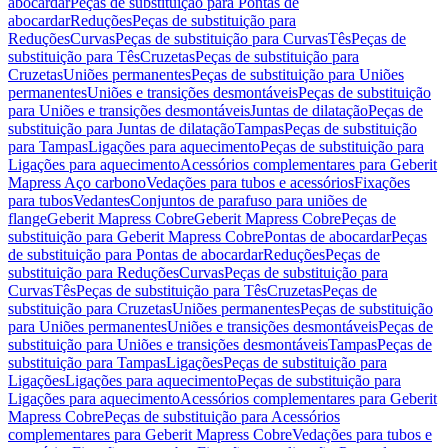
abocardar
Peças de substituição para Pontas de
abocardar
Reduções
Peças de substituição para
Reduções
Curvas
Peças de substituição para Curvas
Tês
Peças de
substituição para Tês
Cruzetas
Peças de substituição para
Cruzetas
Uniões permanentes
Peças de substituição para Uniões
permanentes
Uniões e transições desmontáveis
Peças de substituição
para Uniões e transições desmontáveis
Juntas de dilatação
Peças de
substituição para Juntas de dilatação
Tampas
Peças de substituição
para Tampas
Ligações para aquecimento
Peças de substituição para
Ligações para aquecimento
Acessórios complementares para Geberit
Mapress Aço carbono
Vedações para tubos e acessórios
Fixações
para tubos
Vedantes
Conjuntos de parafuso para uniões de
flange
Geberit Mapress Cobre
Geberit Mapress Cobre
Peças de
substituição para Geberit Mapress Cobre
Pontas de abocardar
Peças
de substituição para Pontas de abocardar
Reduções
Peças de
substituição para Reduções
Curvas
Peças de substituição para
Curvas
Tês
Peças de substituição para Tês
Cruzetas
Peças de
substituição para Cruzetas
Uniões permanentes
Peças de substituição
para Uniões permanentes
Uniões e transições desmontáveis
Peças de
substituição para Uniões e transições desmontáveis
Tampas
Peças de
substituição para Tampas
Ligações
Peças de substituição para
Ligações
Ligações para aquecimento
Peças de substituição para
Ligações para aquecimento
Acessórios complementares para Geberit
Mapress Cobre
Peças de substituição para Acessórios
complementares para Geberit Mapress Cobre
Vedações para tubos e