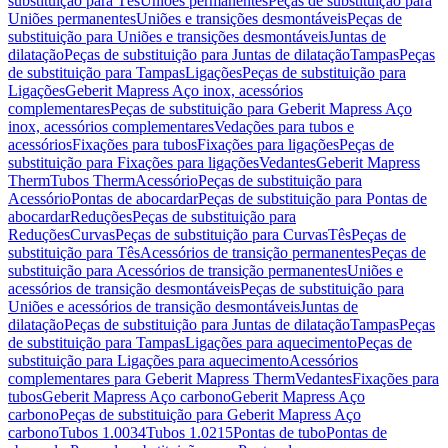
substituição para Tês
Uniões permanentes
Peças de substituição para
Uniões permanentes
Uniões e transições desmontáveis
Peças de
substituição para Uniões e transições desmontáveis
Juntas de
dilatação
Peças de substituição para Juntas de dilatação
Tampas
Peças
de substituição para Tampas
Ligações
Peças de substituição para
Ligações
Geberit Mapress Aço inox, acessórios
complementares
Peças de substituição para Geberit Mapress Aço
inox, acessórios complementares
Vedações para tubos e
acessórios
Fixações para tubos
Fixações para ligações
Peças de
substituição para Fixações para ligações
Vedantes
Geberit Mapress
Therm
Tubos Therm
Acessório
Peças de substituição para
Acessório
Pontas de abocardar
Peças de substituição para Pontas de
abocardar
Reduções
Peças de substituição para
Reduções
Curvas
Peças de substituição para Curvas
Tês
Peças de
substituição para Tês
Acessórios de transição permanentes
Peças de
substituição para Acessórios de transição permanentes
Uniões e
acessórios de transição desmontáveis
Peças de substituição para
Uniões e acessórios de transição desmontáveis
Juntas de
dilatação
Peças de substituição para Juntas de dilatação
Tampas
Peças
de substituição para Tampas
Ligações para aquecimento
Peças de
substituição para Ligações para aquecimento
Acessórios
complementares para Geberit Mapress Therm
Vedantes
Fixações para
tubos
Geberit Mapress Aço carbono
Geberit Mapress Aço
carbono
Peças de substituição para Geberit Mapress Aço
carbono
Tubos 1.0034
Tubos 1.0215
Pontas de tubo
Pontas de