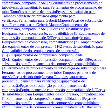
compressão, compatibilidade [2]
Ferramentas de processamento de
tubos
Peças de substituição para Ferramentas de processamento de
tubos
Tampões para teste de pressão
Peças de substituição para
Tampões para teste de pressão
Equipamento para
verificação
Ferramentas para Geberit Mapress
Peças de substituição
para Ferramentas para Geberit Mapress
Equipamentos de
compressão, compatibilidade [1]
Peças de substituição para
Equipamentos de compressão, compatibilidade [1]
Equipamentos de
compressão, compatibilidade [2]
Peças de substituição para
Equipamentos de compressão, compatibilidade [2]
Compatibilidade
dos equipamentos de compressão [1]/[2]
Peças de substituição para
Compatibilidade dos equipamentos de compressão
[1]/[2]
Equipamentos de compressão, compatibilidade
[2XL]
Equipamentos de compressão, compatibilidade [3]
Peças de
substituição para Equipamentos de compressão, compatibilidade
[3]
Ferramentas de processamento de tubos
Peças de substituição para
Ferramentas de processamento de tubos
Tampões para teste de
pressão
Peças de substituição para Tampões para teste de
pressão
Equipamento para verificação
Equipamentos de
compressão
Peças de substituição para Equipamentos de
compressão
Equipamentos de compressão, compatibilidade [1]
Peças
de substituição para Equipamentos de compressão, compatibilidade
[1]
Equipamentos de compressão, compatibilidade [2]
Peças de
substituição para Equipamentos de compressão, compatibilidade
[2]
Equipamentos de compressão, compatibilidade [2XL]
Peças de