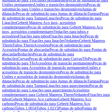
substituição para Tês
Uniões permanentes
Peças de substituição para
Uniões permanentes
Uniões e transições desmontáveis
Peças de
substituição para Uniões e transições desmontáveis
Juntas de
dilatação
Peças de substituição para Juntas de dilatação
Tampas
Peças
de substituição para Tampas
Ligações
Peças de substituição para
Ligações
Geberit Mapress Aço inox, acessórios
complementares
Peças de substituição para Geberit Mapress Aço
inox, acessórios complementares
Vedações para tubos e
acessórios
Fixações para tubos
Fixações para ligações
Peças de
substituição para Fixações para ligações
Vedantes
Geberit Mapress
Therm
Tubos Therm
Acessório
Peças de substituição para
Acessório
Pontas de abocardar
Peças de substituição para Pontas de
abocardar
Reduções
Peças de substituição para
Reduções
Curvas
Peças de substituição para Curvas
Tês
Peças de
substituição para Tês
Acessórios de transição permanentes
Peças de
substituição para Acessórios de transição permanentes
Uniões e
acessórios de transição desmontáveis
Peças de substituição para
Uniões e acessórios de transição desmontáveis
Juntas de
dilatação
Peças de substituição para Juntas de dilatação
Tampas
Peças
de substituição para Tampas
Ligações para aquecimento
Peças de
substituição para Ligações para aquecimento
Acessórios
complementares para Geberit Mapress Therm
Vedantes
Fixações para
tubos
Geberit Mapress Aço carbono
Geberit Mapress Aço
carbono
Peças de substituição para Geberit Mapress Aço
carbono
Tubos 1.0034
Tubos 1.0215
Pontas de tubo
Pontas de