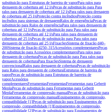
substituição para Estruturas de barreira de vapor
Para ralos para
drenagem de cobertura até 12 l/s
Peças de substituição para Para
ralos para drenagem de cobertura até 12 l/s
Para ralos para drenagem
de cobertura até 25 l/s
Proteção contra incêndios
Proteção contra
incêndios para sistemas de drenagem
Ralos de emergência
Peças de
substituição para Ralos de emergência
Para ralos para drenagem de
cobertura até 12 l/s
Peças de substituição para Para ralos para
drenagem de cobertura até 12 l/s
Para ralos para drenagem de
cobertura até 25 l/s
Peças de substituição para Para ralos para
drenagem de cobertura até 25 l/s
Fixações
Sistema de fixação d40–
200
Sistema de fixação d250–315
Acessórios complementares
Peças
de substituição para Acessórios complementares
Para ralos para
drenagem de cobertura
Peças de substituição para Para ralos para
drenagem de cobertura
Para fixações
Sistema de drenagem
convencional
Ralos para drenagem de cobertura
Peças de substituição
para Ralos para drenagem de cobertura
Estruturas de barreira de
vapor
Peças de substituição para Estruturas de barreira de
vapor
Acessórios
complementares
Ferramentas
Ferramentas
Ferramentas para Geberit
Mepla
Peças de substituição para Ferramentas para Geberit
Mepla
Ferramentas de compressão manual
Peças de substituição para
Ferramentas de compressão manual
Equipamentos de compressão,
compatibilidade [1]
Peças de substituição para Equipamentos de
compressão, compatibilidade [1]
Equipamentos de compressão,
compatibilidade [2]
Peças de substituição para Equipamentos de