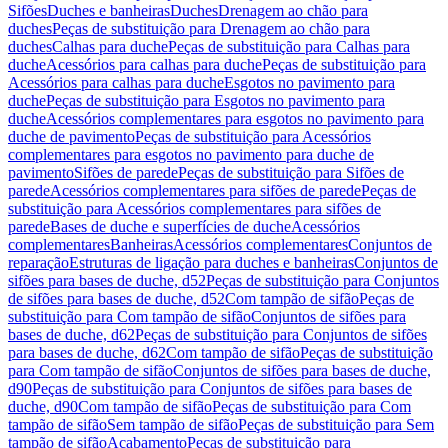
Sifões
Duches e banheiras
Duches
Drenagem ao chão para
duches
Peças de substituição para Drenagem ao chão para
duches
Calhas para duche
Peças de substituição para Calhas para
duche
Acessórios para calhas para duche
Peças de substituição para
Acessórios para calhas para duche
Esgotos no pavimento para
duche
Peças de substituição para Esgotos no pavimento para
duche
Acessórios complementares para esgotos no pavimento para
duche de pavimento
Peças de substituição para Acessórios
complementares para esgotos no pavimento para duche de
pavimento
Sifões de parede
Peças de substituição para Sifões de
parede
Acessórios complementares para sifões de parede
Peças de
substituição para Acessórios complementares para sifões de
parede
Bases de duche e superfícies de duche
Acessórios
complementares
Banheiras
Acessórios complementares
Conjuntos de
reparação
Estruturas de ligação para duches e banheiras
Conjuntos de
sifões para bases de duche, d52
Peças de substituição para Conjuntos
de sifões para bases de duche, d52
Com tampão de sifão
Peças de
substituição para Com tampão de sifão
Conjuntos de sifões para
bases de duche, d62
Peças de substituição para Conjuntos de sifões
para bases de duche, d62
Com tampão de sifão
Peças de substituição
para Com tampão de sifão
Conjuntos de sifões para bases de duche,
d90
Peças de substituição para Conjuntos de sifões para bases de
duche, d90
Com tampão de sifão
Peças de substituição para Com
tampão de sifão
Sem tampão de sifão
Peças de substituição para Sem
tampão de sifão
Acabamento
Peças de substituição para