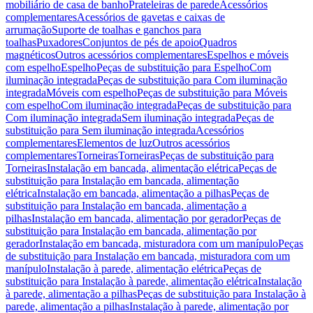
mobiliário de casa de banho
Prateleiras de parede
Acessórios
complementares
Acessórios de gavetas e caixas de
arrumação
Suporte de toalhas e ganchos para
toalhas
Puxadores
Conjuntos de pés de apoio
Quadros
magnéticos
Outros acessórios complementares
Espelhos e móveis
com espelho
Espelho
Peças de substituição para Espelho
Com
iluminação integrada
Peças de substituição para Com iluminação
integrada
Móveis com espelho
Peças de substituição para Móveis
com espelho
Com iluminação integrada
Peças de substituição para
Com iluminação integrada
Sem iluminação integrada
Peças de
substituição para Sem iluminação integrada
Acessórios
complementares
Elementos de luz
Outros acessórios
complementares
Torneiras
Torneiras
Peças de substituição para
Torneiras
Instalação em bancada, alimentação elétrica
Peças de
substituição para Instalação em bancada, alimentação
elétrica
Instalação em bancada, alimentação a pilhas
Peças de
substituição para Instalação em bancada, alimentação a
pilhas
Instalação em bancada, alimentação por gerador
Peças de
substituição para Instalação em bancada, alimentação por
gerador
Instalação em bancada, misturadora com um manípulo
Peças
de substituição para Instalação em bancada, misturadora com um
manípulo
Instalação à parede, alimentação elétrica
Peças de
substituição para Instalação à parede, alimentação elétrica
Instalação
à parede, alimentação a pilhas
Peças de substituição para Instalação à
parede, alimentação a pilhas
Instalação à parede, alimentação por