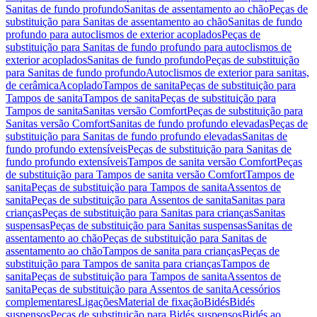
Sanitas de fundo profundo
Sanitas de assentamento ao chão
Peças de
substituição para Sanitas de assentamento ao chão
Sanitas de fundo
profundo para autoclismos de exterior acoplados
Peças de
substituição para Sanitas de fundo profundo para autoclismos de
exterior acoplados
Sanitas de fundo profundo
Peças de substituição
para Sanitas de fundo profundo
Autoclismos de exterior para sanitas,
de cerâmica
Acoplado
Tampos de sanita
Peças de substituição para
Tampos de sanita
Tampos de sanita
Peças de substituição para
Tampos de sanita
Sanitas versão Comfort
Peças de substituição para
Sanitas versão Comfort
Sanitas de fundo profundo elevadas
Peças de
substituição para Sanitas de fundo profundo elevadas
Sanitas de
fundo profundo extensíveis
Peças de substituição para Sanitas de
fundo profundo extensíveis
Tampos de sanita versão Comfort
Peças
de substituição para Tampos de sanita versão Comfort
Tampos de
sanita
Peças de substituição para Tampos de sanita
Assentos de
sanita
Peças de substituição para Assentos de sanita
Sanitas para
crianças
Peças de substituição para Sanitas para crianças
Sanitas
suspensas
Peças de substituição para Sanitas suspensas
Sanitas de
assentamento ao chão
Peças de substituição para Sanitas de
assentamento ao chão
Tampos de sanita para crianças
Peças de
substituição para Tampos de sanita para crianças
Tampos de
sanita
Peças de substituição para Tampos de sanita
Assentos de
sanita
Peças de substituição para Assentos de sanita
Acessórios
complementares
Ligações
Material de fixação
Bidés
Bidés
suspensos
Peças de substituição para Bidés suspensos
Bidés ao