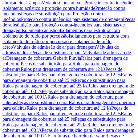
abraçadeiras
Tampas
Vedantes
Consumíveis
Proteção contra incêndios,
isolamento acústico e proteção contra humidade
Proteção contra
incêndios
Peças de substituição para Proteção contra
incêndios
Proteção contra-incêndios para sistemas de drenagem
Peças
de substituição para Proteção contra-incêndios para sistemas de
drenagem
Isolamento acústico
Isolamentos para estrutura com
isolamento de ruído por percussão
Isolamentos para estrutura com
isolamento de ruído por percussão e isolamento de ruído
aéreo
Válvulas de admissão de ar para drenagem
Válvulas de
admissão de ar
Peças de substituição para Válvulas de admissão de
ar
Drenagem de cobertura Geberit Pluvia
Ralos para drenagem de
cobertura
Peças de substituição para Ralos para drenagem de
cobertura
Ralos para drenagem de cobertura até 12 l/s
Peças de
substituição para Ralos para drenagem de cobertura até 12 l/s
Ralos
para drenagem de cobertura até 25 l/s
Peças de substituição para
Ralos para drenagem de cobertura até 25 l/s
Ralos para drenagem de
cobertura até 100 l/s
Peças de substituição para Ralos para drenagem
de cobertura até 100 l/s
Ralos para drenagem de cobertura para
caleiras
Peças de substituição para Ralos para drenagem de cobertura
para caleiras
Ralos para drenagem de cobertura até 12 l/s
Peças de
substituição para Ralos para drenagem de cobertura até 12 l/s
Ralos
para drenagem de cobertura até 25 l/s
Peças de substituição para
Ralos para drenagem de cobertura até 25 l/s
Ralos para drenagem de
cobertura até 100 l/s
Peças de substituição para Ralos para drenagem
de cobertura até 100 l/s
Estruturas de barreira de vapor
Peças de