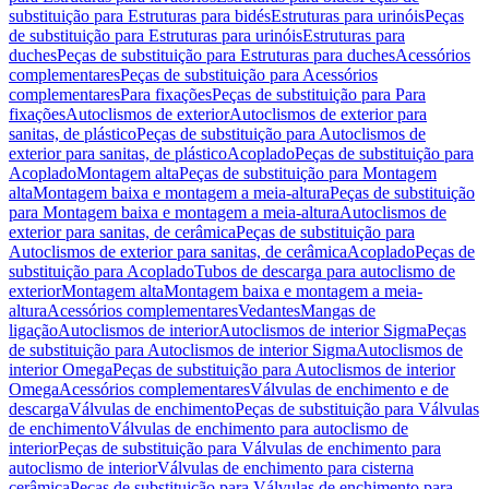
substituição para Estruturas para bidés
Estruturas para urinóis
Peças
de substituição para Estruturas para urinóis
Estruturas para
duches
Peças de substituição para Estruturas para duches
Acessórios
complementares
Peças de substituição para Acessórios
complementares
Para fixações
Peças de substituição para Para
fixações
Autoclismos de exterior
Autoclismos de exterior para
sanitas, de plástico
Peças de substituição para Autoclismos de
exterior para sanitas, de plástico
Acoplado
Peças de substituição para
Acoplado
Montagem alta
Peças de substituição para Montagem
alta
Montagem baixa e montagem a meia-altura
Peças de substituição
para Montagem baixa e montagem a meia-altura
Autoclismos de
exterior para sanitas, de cerâmica
Peças de substituição para
Autoclismos de exterior para sanitas, de cerâmica
Acoplado
Peças de
substituição para Acoplado
Tubos de descarga para autoclismo de
exterior
Montagem alta
Montagem baixa e montagem a meia-
altura
Acessórios complementares
Vedantes
Mangas de
ligação
Autoclismos de interior
Autoclismos de interior Sigma
Peças
de substituição para Autoclismos de interior Sigma
Autoclismos de
interior Omega
Peças de substituição para Autoclismos de interior
Omega
Acessórios complementares
Válvulas de enchimento e de
descarga
Válvulas de enchimento
Peças de substituição para Válvulas
de enchimento
Válvulas de enchimento para autoclismo de
interior
Peças de substituição para Válvulas de enchimento para
autoclismo de interior
Válvulas de enchimento para cisterna
cerâmica
Peças de substituição para Válvulas de enchimento para