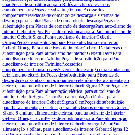
chão
Peças de substituição para Bidés ao chão
Acessórios
complementares
Peças de substituição para Acessórios
complementares
Placas de comando de descarga e sistemas de
descarga para sanitas
Placas de comando de descarga
Peças de
substituição para Placas de comando de descarga
Para autoclismo de
interior Geberit Sigma
Peças de substituição para Para autoclismo de
interior Geberit Sigma
Para autoclismo de interior Geberit
Omega
Peças de substituição para Para autoclismo de interior
Geberit Omega
Para autoclismo de interior Geberit Delta
Peças de
substituição para Para autoclismo de interior Geberit Delta
Para
autoclismo de interior Twinline
Peças de substituição para Para
autoclismo de interior Twinline
Acessórios
complementares
Consumíveis
Sistemas de descarga para sanitas com
acionamento eletrónico
Peças de substituição para Sistemas de
descarga para sanitas com acionamento eletrónico
Para alimentação
elétrica, para autoclismo de interior Geberit Sigma 12 cm
Peças de
substituição para Para alimentação elétrica, para autoclismo de
interior Geberit Sigma 12 cm
Para alimentação elétrica, para
autoclismos de interior Geberit Sigma 8 cm
Peças de substituição
para Para alimentação elétrica, para autoclismos de interior Geberit
Sigma 8 cm
Para alimentação elétrica, para autoclismo de interior
Geberit Omega 12 cm
Peças de substituição para Para alimentação
elétrica, para autoclismo de interior Geberit Omega 12 cm
Para
alimentação a pilhas, para autoclismo de interior Geberit Sigma 12
cm
Peças de substituição para Para alimentação a pilhas, para