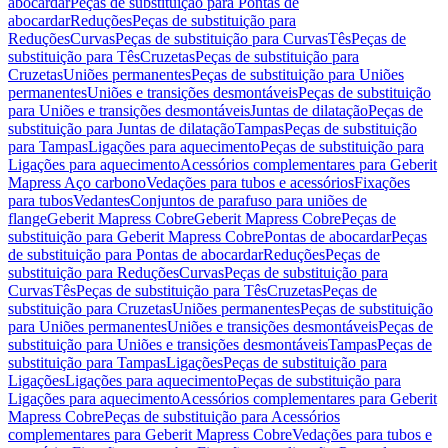
abocardar
Peças de substituição para Pontas de
abocardar
Reduções
Peças de substituição para
Reduções
Curvas
Peças de substituição para Curvas
Tês
Peças de
substituição para Tês
Cruzetas
Peças de substituição para
Cruzetas
Uniões permanentes
Peças de substituição para Uniões
permanentes
Uniões e transições desmontáveis
Peças de substituição
para Uniões e transições desmontáveis
Juntas de dilatação
Peças de
substituição para Juntas de dilatação
Tampas
Peças de substituição
para Tampas
Ligações para aquecimento
Peças de substituição para
Ligações para aquecimento
Acessórios complementares para Geberit
Mapress Aço carbono
Vedações para tubos e acessórios
Fixações
para tubos
Vedantes
Conjuntos de parafuso para uniões de
flange
Geberit Mapress Cobre
Geberit Mapress Cobre
Peças de
substituição para Geberit Mapress Cobre
Pontas de abocardar
Peças
de substituição para Pontas de abocardar
Reduções
Peças de
substituição para Reduções
Curvas
Peças de substituição para
Curvas
Tês
Peças de substituição para Tês
Cruzetas
Peças de
substituição para Cruzetas
Uniões permanentes
Peças de substituição
para Uniões permanentes
Uniões e transições desmontáveis
Peças de
substituição para Uniões e transições desmontáveis
Tampas
Peças de
substituição para Tampas
Ligações
Peças de substituição para
Ligações
Ligações para aquecimento
Peças de substituição para
Ligações para aquecimento
Acessórios complementares para Geberit
Mapress Cobre
Peças de substituição para Acessórios
complementares para Geberit Mapress Cobre
Vedações para tubos e