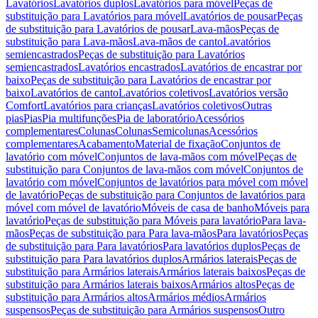
Lavatórios
Lavatórios duplos
Lavatórios para móvel
Peças de
substituição para Lavatórios para móvel
Lavatórios de pousar
Peças
de substituição para Lavatórios de pousar
Lava-mãos
Peças de
substituição para Lava-mãos
Lava-mãos de canto
Lavatórios
semiencastrados
Peças de substituição para Lavatórios
semiencastrados
Lavatórios encastrados
Lavatórios de encastrar por
baixo
Peças de substituição para Lavatórios de encastrar por
baixo
Lavatórios de canto
Lavatórios coletivos
Lavatórios versão
Comfort
Lavatórios para crianças
Lavatórios coletivos
Outras
pias
Pias
Pia multifunções
Pia de laboratório
Acessórios
complementares
Colunas
Colunas
Semicolunas
Acessórios
complementares
Acabamento
Material de fixação
Conjuntos de
lavatório com móvel
Conjuntos de lava-mãos com móvel
Peças de
substituição para Conjuntos de lava-mãos com móvel
Conjuntos de
lavatório com móvel
Conjuntos de lavatórios para móvel com móvel
de lavatório
Peças de substituição para Conjuntos de lavatórios para
móvel com móvel de lavatório
Móveis de casa de banho
Móveis para
lavatório
Peças de substituição para Móveis para lavatório
Para lava-
mãos
Peças de substituição para Para lava-mãos
Para lavatórios
Peças
de substituição para Para lavatórios
Para lavatórios duplos
Peças de
substituição para Para lavatórios duplos
Armários laterais
Peças de
substituição para Armários laterais
Armários laterais baixos
Peças de
substituição para Armários laterais baixos
Armários altos
Peças de
substituição para Armários altos
Armários médios
Armários
suspensos
Peças de substituição para Armários suspensos
Outro