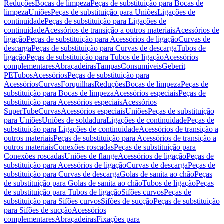
Reduções
Bocas de limpeza
Peças de substituição para Bocas de
limpeza
Uniões
Peças de substituição para Uniões
Ligações de
continuidade
Peças de substituição para Ligações de
continuidade
Acessórios de transição a outros materiais
Acessórios de
ligação
Peças de substituição para Acessórios de ligação
Curvas de
descarga
Peças de substituição para Curvas de descarga
Tubos de
ligação
Peças de substituição para Tubos de ligação
Acessórios
complementares
Abraçadeiras
Tampas
Consumíveis
Geberit
PE
Tubos
Acessórios
Peças de substituição para
Acessórios
Curvas
Forquilhas
Reduções
Bocas de limpeza
Peças de
substituição para Bocas de limpeza
Acessórios especiais
Peças de
substituição para Acessórios especiais
Acessórios
SuperTube
Curvas
Acessórios especiais
Uniões
Peças de substituição
para Uniões
Uniões de soldadura
Ligações de continuidade
Peças de
substituição para Ligações de continuidade
Acessórios de transição a
outros materiais
Peças de substituição para Acessórios de transição a
outros materiais
Conexões roscadas
Peças de substituição para
Conexões roscadas
Uniões de flange
Acessórios de ligação
Peças de
substituição para Acessórios de ligação
Curvas de descarga
Peças de
substituição para Curvas de descarga
Golas de sanita ao chão
Peças
de substituição para Golas de sanita ao chão
Tubos de ligação
Peças
de substituição para Tubos de ligação
Sifões curvos
Peças de
substituição para Sifões curvos
Sifões de sucção
Peças de substituição
para Sifões de sucção
Acessórios
complementares
Abraçadeiras
Fixações para