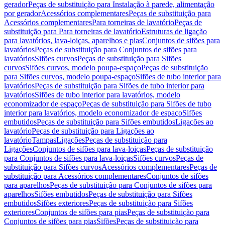
gerador
Peças de substituição para Instalação à parede, alimentação
por gerador
Acessórios complementares
Peças de substituição para
Acessórios complementares
Para torneiras de lavatório
Peças de
substituição para Para torneiras de lavatório
Estruturas de ligação
para lavatórios, lava-loiças, aparelhos e pias
Conjuntos de sifões para
lavatórios
Peças de substituição para Conjuntos de sifões para
lavatórios
Sifões curvos
Peças de substituição para Sifões
curvos
Sifões curvos, modelo poupa-espaço
Peças de substituição
para Sifões curvos, modelo poupa-espaço
Sifões de tubo interior para
lavatórios
Peças de substituição para Sifões de tubo interior para
lavatórios
Sifões de tubo interior para lavatórios, modelo
economizador de espaço
Peças de substituição para Sifões de tubo
interior para lavatórios, modelo economizador de espaço
Sifões
embutidos
Peças de substituição para Sifões embutidos
Ligações ao
lavatório
Peças de substituição para Ligações ao
lavatório
Tampas
Ligações
Peças de substituição para
Ligações
Conjuntos de sifões para lava-loiças
Peças de substituição
para Conjuntos de sifões para lava-loiças
Sifões curvos
Peças de
substituição para Sifões curvos
Acessórios complementares
Peças de
substituição para Acessórios complementares
Conjuntos de sifões
para aparelhos
Peças de substituição para Conjuntos de sifões para
aparelhos
Sifões embutidos
Peças de substituição para Sifões
embutidos
Sifões exteriores
Peças de substituição para Sifões
exteriores
Conjuntos de sifões para pias
Peças de substituição para
Conjuntos de sifões para pias
Sifões
Peças de substituição para