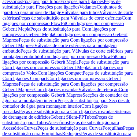
acessórios
Fixações para tubos
Fixações para ligações
Peças de
substituição para Fixações para ligações
Vedantes
Conjuntos de
parafuso para uniões de flange
Válvulas para tubos
Válvulas de corte
esféricas
Peças de substituição para Válvulas de corte esféricas
Com
ligações por compressão FlowFit
Com ligações por compressão
Geberit Mepla
Peças de substituição para Com ligações por
compressão Geberit Mepla
Com ligações por compressão Geberit
Mapress
Peças de substituição para Com ligações por compressão
Geberit Mapress
Válvulas de corte esféricas para montagem
embutido
Peças de substituição para Válvulas de corte esféricas para
montagem embutido
Com ligações por compressão FlowFit
Com
ligações por compressão Geberit Mepla
Peças de substituição para
Com ligações por compressão Geberit Mepla
Com ligações por
compressão Volex
Com ligações Compact
Peças de substituição para
Com ligações Compact
Com ligações por compressão Geberit
Mapress
Peças de substituição para Com ligações por compressão
Geberit Mapress
Com ligações roscadas
Válvulas de retenção
Com
ligações por compressão Geberit Mapress
Secções de contador de
água para montagem interior
Peças de substituição para Secções de
contador de água para montagem interior
Com ligações
roscadas
Peças de substituição para Com ligações roscadas
Sistemas
de drenagem de edifícios
Geberit Silent-PP
Tubos
Peças de
substituição para Tubos
Acessórios
Peças de substituição para
Acessórios
Curvas
Peças de substituição para Curvas
Forquilhas
Peças
de substituição para Forquilhas
Reduções
Peças de substituição para