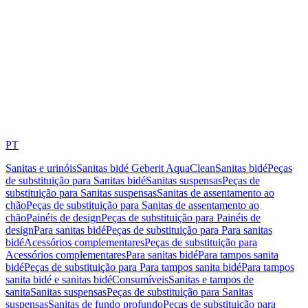
PT
Sanitas e urinóis
Sanitas bidé Geberit AquaClean
Sanitas bidé
Peças
de substituição para Sanitas bidé
Sanitas suspensas
Peças de
substituição para Sanitas suspensas
Sanitas de assentamento ao
chão
Peças de substituição para Sanitas de assentamento ao
chão
Painéis de design
Peças de substituição para Painéis de
design
Para sanitas bidé
Peças de substituição para Para sanitas
bidé
Acessórios complementares
Peças de substituição para
Acessórios complementares
Para sanitas bidé
Para tampos sanita
bidé
Peças de substituição para Para tampos sanita bidé
Para tampos
sanita bidé e sanitas bidé
Consumíveis
Sanitas e tampos de
sanita
Sanitas suspensas
Peças de substituição para Sanitas
suspensas
Sanitas de fundo profundo
Peças de substituição para