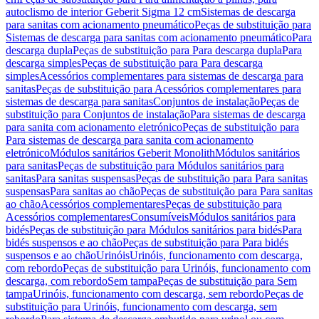
autoclismo de interior Geberit Sigma 12 cm
Sistemas de descarga
para sanitas com acionamento pneumático
Peças de substituição para
Sistemas de descarga para sanitas com acionamento pneumático
Para
descarga dupla
Peças de substituição para Para descarga dupla
Para
descarga simples
Peças de substituição para Para descarga
simples
Acessórios complementares para sistemas de descarga para
sanitas
Peças de substituição para Acessórios complementares para
sistemas de descarga para sanitas
Conjuntos de instalação
Peças de
substituição para Conjuntos de instalação
Para sistemas de descarga
para sanita com acionamento eletrónico
Peças de substituição para
Para sistemas de descarga para sanita com acionamento
eletrónico
Módulos sanitários Geberit Monolith
Módulos sanitários
para sanitas
Peças de substituição para Módulos sanitários para
sanitas
Para sanitas suspensas
Peças de substituição para Para sanitas
suspensas
Para sanitas ao chão
Peças de substituição para Para sanitas
ao chão
Acessórios complementares
Peças de substituição para
Acessórios complementares
Consumíveis
Módulos sanitários para
bidés
Peças de substituição para Módulos sanitários para bidés
Para
bidés suspensos e ao chão
Peças de substituição para Para bidés
suspensos e ao chão
Urinóis
Urinóis, funcionamento com descarga,
com rebordo
Peças de substituição para Urinóis, funcionamento com
descarga, com rebordo
Sem tampa
Peças de substituição para Sem
tampa
Urinóis, funcionamento com descarga, sem rebordo
Peças de
substituição para Urinóis, funcionamento com descarga, sem