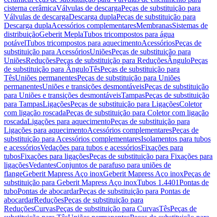
cisterna cerâmica
Válvulas de descarga
Peças de substituição para
Válvulas de descarga
Descarga dupla
Peças de substituição para
Descarga dupla
Acessórios complementares
Membranas
Sistemas de
distribuição
Geberit Mepla
Tubos tricompostos para água
potável
Tubos tricompostos para aquecimento
Acessórios
Peças de
substituição para Acessórios
Uniões
Peças de substituição para
Uniões
Reduções
Peças de substituição para Reduções
Ângulo
Peças
de substituição para Ângulo
Tês
Peças de substituição para
Tês
Uniões permanentes
Peças de substituição para Uniões
permanentes
Uniões e transições desmontáveis
Peças de substituição
para Uniões e transições desmontáveis
Tampas
Peças de substituição
para Tampas
Ligações
Peças de substituição para Ligações
Coletor
com ligação roscada
Peças de substituição para Coletor com ligação
roscada
Ligações para aquecimento
Peças de substituição para
Ligações para aquecimento
Acessórios complementares
Peças de
substituição para Acessórios complementares
Isolamentos para tubos
e acessórios
Vedações para tubos e acessórios
Fixações para
tubos
Fixações para ligações
Peças de substituição para Fixações para
ligações
Vedantes
Conjuntos de parafuso para uniões de
flange
Geberit Mapress Aço inox
Geberit Mapress Aço inox
Peças de
substituição para Geberit Mapress Aço inox
Tubos 1.4401
Pontas de
tubo
Pontas de abocardar
Peças de substituição para Pontas de
abocardar
Reduções
Peças de substituição para
Reduções
Curvas
Peças de substituição para Curvas
Tês
Peças de