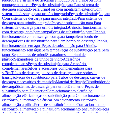
rebordo
Para sistema de descarga embutido para urinol ou com
montagem exterior
Peças de substituição para Para sistema de
descarga embutido para urinol ou com montagem exterior
Com
sistema de descarga para urinóis integrado
Peças de substituição para
Com sistema de descarga para urinóis integrado
Para sistema de
descarga para urinóis integrado
Peças de substituição para Para
sistema de descarga para urinóis integrado
Urinóis, funcionamento
com descarga, com/para tampa
Peças de substituição para Urinóis,
funcionamento com descarga, com/para tampa
Sem bordo de
descarga
Peças de substituição para Sem bordo de descarga
Urinóis,
funcionamento sem água
Peças de substituição para Urinóis,
funcionamento sem água
Sem tampa
Peças de substituição para Sem
tampa
Separadores de urinol
Separadores de urinol de
plástico
Separadores de urinol de vidro
Acessórios
complementares
Peças de substituição para Acessórios
complementares
Sifões e acessórios complementares para
sifões
Tubos de descarga, curvas de descarga e acessórios de
transição
Peças de substituição para Tubos de descarga, curvas de
descarga e acessórios de transição
Material de fixação
Distribuidor de
descarga
Sistemas de descarga para urinol
De interior
Peças de
substituição para De interior
Com acionamento eletrónico,
alimentação elétrica
Peças de substituição para Com acionamento
eletrónico, alimentação elétrica
Com acionamento eletrónico,
alimentação a pilhas
Peças de substituição para Com acionamento
eletrónico, alimentação a pilhas
Com acionamento pneumático
Peças