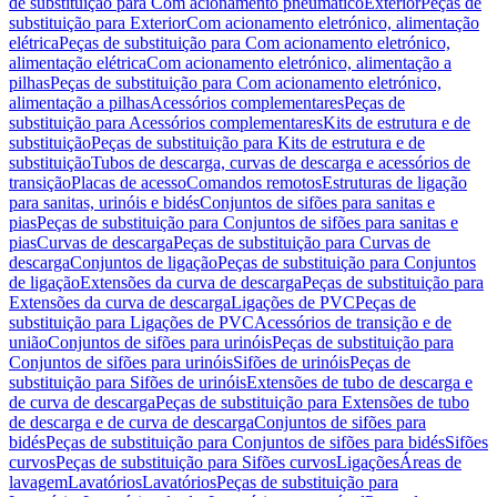
de substituição para Com acionamento pneumático
Exterior
Peças de
substituição para Exterior
Com acionamento eletrónico, alimentação
elétrica
Peças de substituição para Com acionamento eletrónico,
alimentação elétrica
Com acionamento eletrónico, alimentação a
pilhas
Peças de substituição para Com acionamento eletrónico,
alimentação a pilhas
Acessórios complementares
Peças de
substituição para Acessórios complementares
Kits de estrutura e de
substituição
Peças de substituição para Kits de estrutura e de
substituição
Tubos de descarga, curvas de descarga e acessórios de
transição
Placas de acesso
Comandos remotos
Estruturas de ligação
para sanitas, urinóis e bidés
Conjuntos de sifões para sanitas e
pias
Peças de substituição para Conjuntos de sifões para sanitas e
pias
Curvas de descarga
Peças de substituição para Curvas de
descarga
Conjuntos de ligação
Peças de substituição para Conjuntos
de ligação
Extensões da curva de descarga
Peças de substituição para
Extensões da curva de descarga
Ligações de PVC
Peças de
substituição para Ligações de PVC
Acessórios de transição e de
união
Conjuntos de sifões para urinóis
Peças de substituição para
Conjuntos de sifões para urinóis
Sifões de urinóis
Peças de
substituição para Sifões de urinóis
Extensões de tubo de descarga e
de curva de descarga
Peças de substituição para Extensões de tubo
de descarga e de curva de descarga
Conjuntos de sifões para
bidés
Peças de substituição para Conjuntos de sifões para bidés
Sifões
curvos
Peças de substituição para Sifões curvos
Ligações
Áreas de
lavagem
Lavatórios
Lavatórios
Peças de substituição para