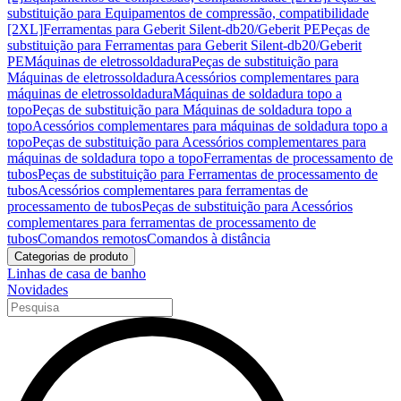
substituição para Equipamentos de compressão, compatibilidade
[2XL]
Ferramentas para Geberit Silent-db20/Geberit PE
Peças de
substituição para Ferramentas para Geberit Silent-db20/Geberit
PE
Máquinas de eletrossoldadura
Peças de substituição para
Máquinas de eletrossoldadura
Acessórios complementares para
máquinas de eletrossoldadura
Máquinas de soldadura topo a
topo
Peças de substituição para Máquinas de soldadura topo a
topo
Acessórios complementares para máquinas de soldadura topo a
topo
Peças de substituição para Acessórios complementares para
máquinas de soldadura topo a topo
Ferramentas de processamento de
tubos
Peças de substituição para Ferramentas de processamento de
tubos
Acessórios complementares para ferramentas de
processamento de tubos
Peças de substituição para Acessórios
complementares para ferramentas de processamento de
tubos
Comandos remotos
Comandos à distância
Categorias de produto
Linhas de casa de banho
Novidades