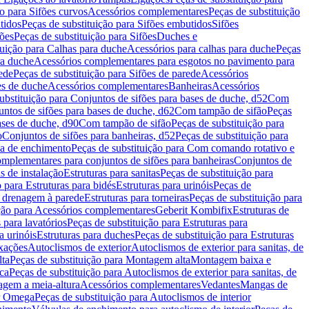
ão para Sifões curvos
Acessórios complementares
Peças de substituição
tidos
Peças de substituição para Sifões embutidos
Sifões
fões
Peças de substituição para Sifões
Duches e
tuição para Calhas para duche
Acessórios para calhas para duche
Peças
ra duche
Acessórios complementares para esgotos no pavimento para
ede
Peças de substituição para Sifões de parede
Acessórios
es de duche
Acessórios complementares
Banheiras
Acessórios
ubstituição para Conjuntos de sifões para bases de duche, d52
Com
untos de sifões para bases de duche, d62
Com tampão de sifão
Peças
ases de duche, d90
Com tampão de sifão
Peças de substituição para
o
Conjuntos de sifões para banheiras, d52
Peças de substituição para
a de enchimento
Peças de substituição para Com comando rotativo e
mplementares para conjuntos de sifões para banheiras
Conjuntos de
s de instalação
Estruturas para sanitas
Peças de substituição para
 para Estruturas para bidés
Estruturas para urinóis
Peças de
m drenagem à parede
Estruturas para torneiras
Peças de substituição para
ição para Acessórios complementares
Geberit Kombifix
Estruturas de
 para lavatórios
Peças de substituição para Estruturas para
a urinóis
Estruturas para duches
Peças de substituição para Estruturas
ixações
Autoclismos de exterior
Autoclismos de exterior para sanitas, de
ta
Peças de substituição para Montagem alta
Montagem baixa e
ica
Peças de substituição para Autoclismos de exterior para sanitas, de
gem a meia-altura
Acessórios complementares
Vedantes
Mangas de
or Omega
Peças de substituição para Autoclismos de interior