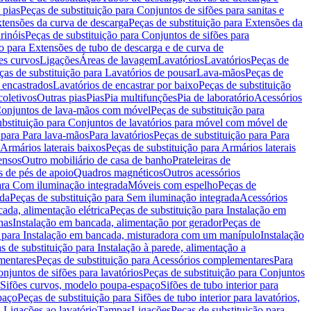
 pias
Peças de substituição para Conjuntos de sifões para sanitas e
tensões da curva de descarga
Peças de substituição para Extensões da
rinóis
Peças de substituição para Conjuntos de sifões para
ão para Extensões de tubo de descarga e de curva de
ões curvos
Ligações
Áreas de lavagem
Lavatórios
Lavatórios
Peças de
ças de substituição para Lavatórios de pousar
Lava-mãos
Peças de
 encastrados
Lavatórios de encastrar por baixo
Peças de substituição
coletivos
Outras pias
Pias
Pia multifunções
Pia de laboratório
Acessórios
onjuntos de lava-mãos com móvel
Peças de substituição para
ubstituição para Conjuntos de lavatórios para móvel com móvel de
 para Para lava-mãos
Para lavatórios
Peças de substituição para Para
Armários laterais baixos
Peças de substituição para Armários laterais
ensos
Outro mobiliário de casa de banho
Prateleiras de
 de pés de apoio
Quadros magnéticos
Outros acessórios
para Com iluminação integrada
Móveis com espelho
Peças de
ada
Peças de substituição para Sem iluminação integrada
Acessórios
ada, alimentação elétrica
Peças de substituição para Instalação em
has
Instalação em bancada, alimentação por gerador
Peças de
o para Instalação em bancada, misturadora com um manípulo
Instalação
s de substituição para Instalação à parede, alimentação a
mentares
Peças de substituição para Acessórios complementares
Para
njuntos de sifões para lavatórios
Peças de substituição para Conjuntos
a Sifões curvos, modelo poupa-espaço
Sifões de tubo interior para
paço
Peças de substituição para Sifões de tubo interior para lavatórios,
a Ligações ao lavatório
Tampas
Ligações
Peças de substituição para