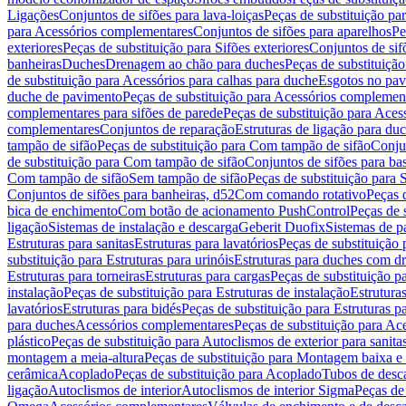
Ligações
Conjuntos de sifões para lava-loiças
Peças de substituição par
para Acessórios complementares
Conjuntos de sifões para aparelhos
Pe
exteriores
Peças de substituição para Sifões exteriores
Conjuntos de sif
banheiras
Duches
Drenagem ao chão para duches
Peças de substituiçã
de substituição para Acessórios para calhas para duche
Esgotos no pav
duche de pavimento
Peças de substituição para Acessórios complemen
complementares para sifões de parede
Peças de substituição para Aces
complementares
Conjuntos de reparação
Estruturas de ligação para du
tampão de sifão
Peças de substituição para Com tampão de sifão
Conjun
de substituição para Com tampão de sifão
Conjuntos de sifões para ba
Com tampão de sifão
Sem tampão de sifão
Peças de substituição para
Conjuntos de sifões para banheiras, d52
Com comando rotativo
Peças 
bica de enchimento
Com botão de acionamento PushControl
Peças de 
ligação
Sistemas de instalação e descarga
Geberit Duofix
Sistemas de p
Estruturas para sanitas
Estruturas para lavatórios
Peças de substituição 
substituição para Estruturas para urinóis
Estruturas para duches com d
Estruturas para torneiras
Estruturas para cargas
Peças de substituição pa
instalação
Peças de substituição para Estruturas de instalação
Estruturas
lavatórios
Estruturas para bidés
Peças de substituição para Estruturas p
para duches
Acessórios complementares
Peças de substituição para A
plástico
Peças de substituição para Autoclismos de exterior para sanitas
montagem a meia-altura
Peças de substituição para Montagem baixa e
cerâmica
Acoplado
Peças de substituição para Acoplado
Tubos de desca
ligação
Autoclismos de interior
Autoclismos de interior Sigma
Peças de