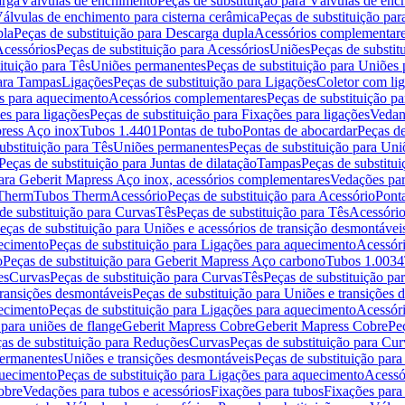
arga
Válvulas de enchimento
Peças de substituição para Válvulas de en
álvulas de enchimento para cisterna cerâmica
Peças de substituição par
pla
Peças de substituição para Descarga dupla
Acessórios complementar
cessórios
Peças de substituição para Acessórios
Uniões
Peças de substit
ituição para Tês
Uniões permanentes
Peças de substituição para Uniões
para Tampas
Ligações
Peças de substituição para Ligações
Coletor com li
es para aquecimento
Acessórios complementares
Peças de substituição p
es para ligações
Peças de substituição para Fixações para ligações
Vedan
press Aço inox
Tubos 1.4401
Pontas de tubo
Pontas de abocardar
Peças de
ubstituição para Tês
Uniões permanentes
Peças de substituição para Un
Peças de substituição para Juntas de dilatação
Tampas
Peças de substitu
para Geberit Mapress Aço inox, acessórios complementares
Vedações par
 Therm
Tubos Therm
Acessório
Peças de substituição para Acessório
Pont
de substituição para Curvas
Tês
Peças de substituição para Tês
Acessório
eças de substituição para Uniões e acessórios de transição desmontávei
ecimento
Peças de substituição para Ligações para aquecimento
Acessór
o
Peças de substituição para Geberit Mapress Aço carbono
Tubos 1.0034
es
Curvas
Peças de substituição para Curvas
Tês
Peças de substituição pa
transições desmontáveis
Peças de substituição para Uniões e transições 
ecimento
Peças de substituição para Ligações para aquecimento
Acessór
para uniões de flange
Geberit Mapress Cobre
Geberit Mapress Cobre
Pe
as de substituição para Reduções
Curvas
Peças de substituição para Cur
permanentes
Uniões e transições desmontáveis
Peças de substituição par
quecimento
Peças de substituição para Ligações para aquecimento
Acessó
obre
Vedações para tubos e acessórios
Fixações para tubos
Fixações para