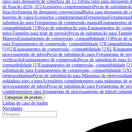
ralos para drenagem de cobertura até 12 l/s
Para ralos para drenagem de
de fixação d250–315
Acessórios complementares
Peças de substituiçã
fixações
Sistema de drenagem convencional
Ralos para drenagem de c
barreira de vapor
Acessórios complementares
Ferramentas
Ferramentas
substituição para Ferramentas de compressão manual
Equipamentos de
compatibilidade [2]
Peças de substituição para Equipamentos de compr
tubos
Tampões para teste de pressão
Peças de substituição para Tampõe
Mapress
Equipamentos de compressão, compatibilidade [1]
Peças de s
para Equipamentos de compressão, compatibilidade [2]
Compatibilida
[1]/[2]
Equipamentos de compressão, compatibilidade [2XL]
Equipamen
processamento de tubos
Peças de substituição para Ferramentas de pr
verificação
Equipamentos de compressão
Peças de substituição para 
compatibilidade [1]
Equipamentos de compressão, compatibilidade [2]
substituição para Equipamentos de compressão, compatibilidade [2X
eletrossoldadura
Peças de substituição para Máquinas de eletrossoldad
soldadura topo a topo
Acessórios complementares para máquinas de so
processamento de tubos
Peças de substituição para Ferramentas de pr
complementares para ferramentas de processamento de tubos
Comando
Categorias de produto
Linhas de casa de banho
Novidades