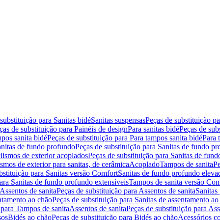
substituição para Sanitas bidé
Sanitas suspensas
Peças de substituição p
ças de substituição para Painéis de design
Para sanitas bidé
Peças de subs
pos sanita bidé
Peças de substituição para Para tampos sanita bidé
Para 
nitas de fundo profundo
Peças de substituição para Sanitas de fundo p
lismos de exterior acoplados
Peças de substituição para Sanitas de fund
smos de exterior para sanitas, de cerâmica
Acoplado
Tampos de sanita
Pe
bstituição para Sanitas versão Comfort
Sanitas de fundo profundo eleva
para Sanitas de fundo profundo extensíveis
Tampos de sanita versão Com
Assentos de sanita
Peças de substituição para Assentos de sanita
Sanitas 
entamento ao chão
Peças de substituição para Sanitas de assentamento ao
 para Tampos de sanita
Assentos de sanita
Peças de substituição para Ass
sos
Bidés ao chão
Peças de substituição para Bidés ao chão
Acessórios c