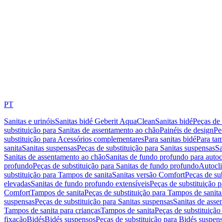
PT
Sanitas e urinóis
Sanitas bidé Geberit AquaClean
Sanitas bidé
Peças de 
substituição para Sanitas de assentamento ao chão
Painéis de design
Pe
substituição para Acessórios complementares
Para sanitas bidé
Para tam
sanita
Sanitas suspensas
Peças de substituição para Sanitas suspensas
Sa
Sanitas de assentamento ao chão
Sanitas de fundo profundo para autoc
profundo
Peças de substituição para Sanitas de fundo profundo
Autocli
substituição para Tampos de sanita
Sanitas versão Comfort
Peças de su
elevadas
Sanitas de fundo profundo extensíveis
Peças de substituição 
Comfort
Tampos de sanita
Peças de substituição para Tampos de sanita
suspensas
Peças de substituição para Sanitas suspensas
Sanitas de ass
Tampos de sanita para crianças
Tampos de sanita
Peças de substituição
fixação
Bidés
Bidés suspensos
Peças de substituição para Bidés suspen