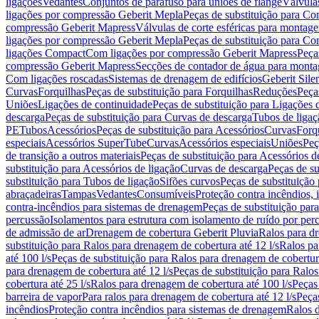
ligações
Vedantes
Conjuntos de parafuso para uniões de flange
Válvula
ligações por compressão Geberit Mepla
Peças de substituição para C
compressão Geberit Mapress
Válvulas de corte esféricas para monta
ligações por compressão Geberit Mepla
Peças de substituição para C
ligações Compact
Com ligações por compressão Geberit Mapress
Peça
compressão Geberit Mapress
Secções de contador de água para monta
Com ligações roscadas
Sistemas de drenagem de edifícios
Geberit Sile
Curvas
Forquilhas
Peças de substituição para Forquilhas
Reduções
Peça
Uniões
Ligações de continuidade
Peças de substituição para Ligações 
descarga
Peças de substituição para Curvas de descarga
Tubos de ligaç
PE
Tubos
Acessórios
Peças de substituição para Acessórios
Curvas
Forq
especiais
Acessórios SuperTube
Curvas
Acessórios especiais
Uniões
Peç
de transição a outros materiais
Peças de substituição para Acessórios de
substituição para Acessórios de ligação
Curvas de descarga
Peças de su
substituição para Tubos de ligação
Sifões curvos
Peças de substituição
abraçadeiras
Tampas
Vedantes
Consumíveis
Proteção contra incêndios,
contra-incêndios para sistemas de drenagem
Peças de substituição par
percussão
Isolamentos para estrutura com isolamento de ruído por per
de admissão de ar
Drenagem de cobertura Geberit Pluvia
Ralos para d
substituição para Ralos para drenagem de cobertura até 12 l/s
Ralos pa
até 100 l/s
Peças de substituição para Ralos para drenagem de cobertura
para drenagem de cobertura até 12 l/s
Peças de substituição para Ralos
cobertura até 25 l/s
Ralos para drenagem de cobertura até 100 l/s
Peças
barreira de vapor
Para ralos para drenagem de cobertura até 12 l/s
Peças
incêndios
Proteção contra incêndios para sistemas de drenagem
Ralos 