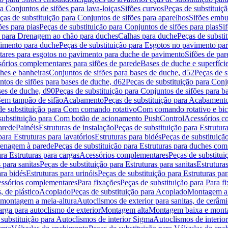
a Conjuntos de sifões para lava-loiças
Sifões curvos
Peças de substituiç
ças de substituição para Conjuntos de sifões para aparelhos
Sifões embu
ões para pias
Peças de substituição para Conjuntos de sifões para pias
Si
o para Drenagem ao chão para duches
Calhas para duche
Peças de substi
imento para duche
Peças de substituição para Esgotos no pavimento pa
tares para esgotos no pavimento para duche de pavimento
Sifões de par
sórios complementares para sifões de parede
Bases de duche e superfíci
ches e banheiras
Conjuntos de sifões para bases de duche, d52
Peças de s
tos de sifões para bases de duche, d62
Peças de substituição para Conj
ses de duche, d90
Peças de substituição para Conjuntos de sifões para b
 Sem tampão de sifão
Acabamento
Peças de substituição para Acabament
de substituição para Com comando rotativo
Com comando rotativo e bic
substituição para Com botão de acionamento PushControl
Acessórios co
arede
Painéis
Estruturas de instalação
Peças de substituição para Estrutura
para Estruturas para lavatórios
Estruturas para bidés
Peças de substituição
renagem à parede
Peças de substituição para Estruturas para duches co
ra Estruturas para cargas
Acessórios complementares
Peças de substitu
 para sanitas
Peças de substituição para Estruturas para sanitas
Estruturas
ara bidés
Estruturas para urinóis
Peças de substituição para Estruturas par
cessórios complementares
Para fixações
Peças de substituição para Para f
, de plástico
Acoplado
Peças de substituição para Acoplado
Montagem al
 montagem a meia-altura
Autoclismos de exterior para sanitas, de cerâm
rga para autoclismo de exterior
Montagem alta
Montagem baixa e monta
 substituição para Autoclismos de interior Sigma
Autoclismos de interi