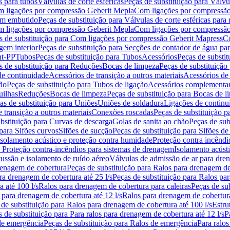
s para tubos
Válvulas de corte esféricas
Peças de substituição para Válvul
om ligações por compressão Geberit Mepla
Com ligações por compressão
gem embutido
Peças de substituição para Válvulas de corte esféricas pa
om ligações por compressão Geberit Mepla
Com ligações por compressã
s de substituição para Com ligações por compressão Geberit Mapress
Co
gem interior
Peças de substituição para Secções de contador de água pa
nt-PP
Tubos
Peças de substituição para Tubos
Acessórios
Peças de substit
s de substituição para Reduções
Bocas de limpeza
Peças de substituição
de continuidade
Acessórios de transição a outros materiais
Acessórios de
ão
Peças de substituição para Tubos de ligação
Acessórios complementa
uilhas
Reduções
Bocas de limpeza
Peças de substituição para Bocas de 
as de substituição para Uniões
Uniões de soldadura
Ligações de continu
 transição a outros materiais
Conexões roscadas
Peças de substituição 
bstituição para Curvas de descarga
Golas de sanita ao chão
Peças de sub
 para Sifões curvos
Sifões de sucção
Peças de substituição para Sifões de
 isolamento acústico e proteção contra humidade
Proteção contra incêndi
a Proteção contra-incêndios para sistemas de drenagem
Isolamento acúst
cussão e isolamento de ruído aéreo
Válvulas de admissão de ar para dr
renagem de cobertura
Peças de substituição para Ralos para drenagem d
ra drenagem de cobertura até 25 l/s
Peças de substituição para Ralos par
 até 100 l/s
Ralos para drenagem de cobertura para caleiras
Peças de su
 para drenagem de cobertura até 12 l/s
Ralos para drenagem de cobertura
 de substituição para Ralos para drenagem de cobertura até 100 l/s
Estru
 de substituição para Para ralos para drenagem de cobertura até 12 l/s
P
de emergência
Peças de substituição para Ralos de emergência
Para ralos