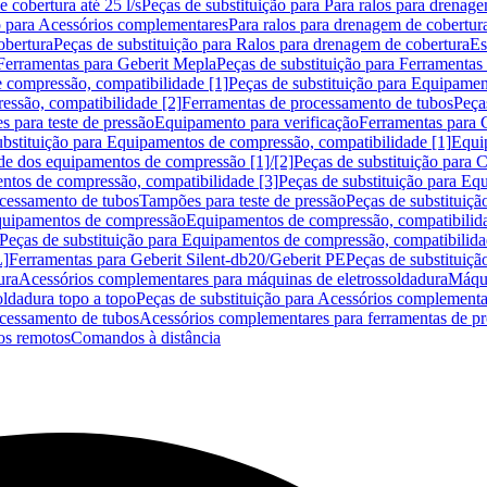
 cobertura até 25 l/s
Peças de substituição para Para ralos para drenage
o para Acessórios complementares
Para ralos para drenagem de cobertur
obertura
Peças de substituição para Ralos para drenagem de cobertura
Es
Ferramentas para Geberit Mepla
Peças de substituição para Ferramentas
 compressão, compatibilidade [1]
Peças de substituição para Equipamen
essão, compatibilidade [2]
Ferramentas de processamento de tubos
Peça
s para teste de pressão
Equipamento para verificação
Ferramentas para 
ubstituição para Equipamentos de compressão, compatibilidade [1]
Equi
de dos equipamentos de compressão [1]/[2]
Peças de substituição para
tos de compressão, compatibilidade [3]
Peças de substituição para Eq
ocessamento de tubos
Tampões para teste de pressão
Peças de substituiçã
Equipamentos de compressão
Equipamentos de compressão, compatibilida
Peças de substituição para Equipamentos de compressão, compatibilida
L]
Ferramentas para Geberit Silent-db20/Geberit PE
Peças de substituiçã
ura
Acessórios complementares para máquinas de eletrossoldadura
Máqui
ldadura topo a topo
Peças de substituição para Acessórios complementa
ocessamento de tubos
Acessórios complementares para ferramentas de p
s remotos
Comandos à distância