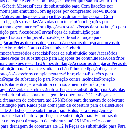
as de corte esféricas
Com ligações por compressão FlowFit
Com
 Geberit Mapress
Peças de substituição para Com ligações por
ra montagem embutido
Com ligações por compressão FlowFit
Com
o Volex
Com ligações Compact
Peças de substituição para Com
m ligações roscadas
Válvulas de retenção
Com ligações por
ra montagem interior
Com ligações roscadas
Peças de substituição para
uição para Acessórios
Curvas
Peças de substituição para
 para Bocas de limpeza
Uniões
Peças de substituição para
 ligação
Peças de substituição para Acessórios de ligação
Curvas de
res
Abraçadeiras
Tampas
Consumíveis
Geberit
limpeza
Acessórios especiais
Peças de substituição para Acessórios
idade
Peças de substituição para Ligações de continuidade
Acessórios
para Conexões roscadas
Uniões de flange
Acessórios de ligação
Peças de
stituição para Golas de sanita ao chão
Tubos de ligação
Peças de
 sucção
Acessórios complementares
Abraçadeiras
Fixações para
os
Peças de substituição para Proteção contra incêndios
Proteção
ico
Isolamentos para estrutura com isolamento de ruído por
enagem
Válvulas de admissão de ar
Peças de substituição para Válvulas
e cobertura
Ralos para drenagem de cobertura até 12 l/s
Peças de
a drenagem de cobertura até 25 l/s
Ralos para drenagem de cobertura
bstituição para Ralos para drenagem de cobertura para caleiras
Ralos
 até 25 l/s
Peças de substituição para Ralos para drenagem de
turas de barreira de vapor
Peças de substituição para Estruturas de
ara ralos para drenagem de cobertura até 25 l/s
Proteção contra
 para drenagem de cobertura até 12 l/s
Peças de substituição para Para