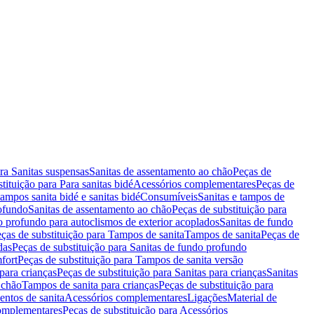
ara Sanitas suspensas
Sanitas de assentamento ao chão
Peças de
tituição para Para sanitas bidé
Acessórios complementares
Peças de
tampos sanita bidé e sanitas bidé
Consumíveis
Sanitas e tampos de
rofundo
Sanitas de assentamento ao chão
Peças de substituição para
o profundo para autoclismos de exterior acoplados
Sanitas de fundo
ças de substituição para Tampos de sanita
Tampos de sanita
Peças de
das
Peças de substituição para Sanitas de fundo profundo
fort
Peças de substituição para Tampos de sanita versão
para crianças
Peças de substituição para Sanitas para crianças
Sanitas
 chão
Tampos de sanita para crianças
Peças de substituição para
entos de sanita
Acessórios complementares
Ligações
Material de
omplementares
Peças de substituição para Acessórios