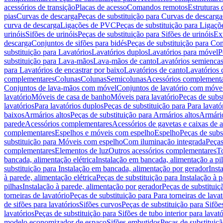
acessórios de transição
Placas de acesso
Comandos remotos
Estruturas 
pias
Curvas de descarga
Peças de substituição para Curvas de descarga
curva de descarga
Ligações de PVC
Peças de substituição para Ligaç
urinóis
Sifões de urinóis
Peças de substituição para Sifões de urinóis
Ex
descarga
Conjuntos de sifões para bidés
Peças de substituição para Con
substituição para Lavatórios
Lavatórios duplos
Lavatórios para móvel
P
substituição para Lava-mãos
Lava-mãos de canto
Lavatórios semiencas
para Lavatórios de encastrar por baixo
Lavatórios de canto
Lavatórios 
complementares
Colunas
Colunas
Semicolunas
Acessórios complementa
Conjuntos de lava-mãos com móvel
Conjuntos de lavatório com móve
lavatório
Móveis de casa de banho
Móveis para lavatório
Peças de subst
lavatórios
Para lavatórios duplos
Peças de substituição para Para lavató
baixos
Armários altos
Peças de substituição para Armários altos
Armári
parede
Acessórios complementares
Acessórios de gavetas e caixas de 
complementares
Espelhos e móveis com espelho
Espelho
Peças de subs
substituição para Móveis com espelho
Com iluminação integrada
Peças
complementares
Elementos de luz
Outros acessórios complementares
T
bancada, alimentação elétrica
Instalação em bancada, alimentação a pi
substituição para Instalação em bancada, alimentação por gerador
Inst
à parede, alimentação elétrica
Peças de substituição para Instalação à p
pilhas
Instalação à parede, alimentação por gerador
Peças de substituiç
torneiras de lavatório
Peças de substituição para Para torneiras de lavat
de sifões para lavatórios
Sifões curvos
Peças de substituição para Sifõe
lavatórios
Peças de substituição para Sifões de tubo interior para lavató
modelo economizador de espaço
Sifões embutidos
Peças de substituiç