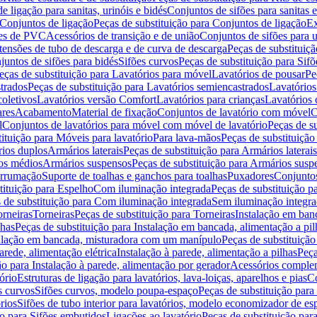
de ligação para sanitas, urinóis e bidés
Conjuntos de sifões para sanitas e
Conjuntos de ligação
Peças de substituição para Conjuntos de ligação
Ex
ões de PVC
Acessórios de transição e de união
Conjuntos de sifões para u
tensões de tubo de descarga e de curva de descarga
Peças de substituiç
juntos de sifões para bidés
Sifões curvos
Peças de substituição para Sif
eças de substituição para Lavatórios para móvel
Lavatórios de pousar
Pe
trados
Peças de substituição para Lavatórios semiencastrados
Lavatórios
coletivos
Lavatórios versão Comfort
Lavatórios para crianças
Lavatórios 
res
Acabamento
Material de fixação
Conjuntos de lavatório com móvel
C
l
Conjuntos de lavatórios para móvel com móvel de lavatório
Peças de s
ituição para Móveis para lavatório
Para lava-mãos
Peças de substituição
rios duplos
Armários laterais
Peças de substituição para Armários laterais
os médios
Armários suspensos
Peças de substituição para Armários susp
arrumação
Suporte de toalhas e ganchos para toalhas
Puxadores
Conjuntos
tituição para Espelho
Com iluminação integrada
Peças de substituição 
 de substituição para Com iluminação integrada
Sem iluminação integr
orneiras
Torneiras
Peças de substituição para Torneiras
Instalação em banc
lhas
Peças de substituição para Instalação em bancada, alimentação a pil
alação em bancada, misturadora com um manípulo
Peças de substituiçã
arede, alimentação elétrica
Instalação à parede, alimentação a pilhas
Peça
ão para Instalação à parede, alimentação por gerador
Acessórios comple
ório
Estruturas de ligação para lavatórios, lava-loiças, aparelhos e pias
Co
s curvos
Sifões curvos, modelo poupa-espaço
Peças de substituição par
rios
Sifões de tubo interior para lavatórios, modelo economizador de es
ão para Sifões embutidos
Ligações ao lavatório
Peças de substituição par