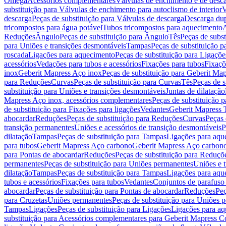
Omega
Acessórios complementares
Válvulas de enchimento e de desc
substituição para Válvulas de enchimento para autoclismo de interior
V
descarga
Peças de substituição para Válvulas de descarga
Descarga du
tricompostos para água potável
Tubos tricompostos para aquecimento
A
Reduções
Ângulo
Peças de substituição para Ângulo
Tês
Peças de subst
para Uniões e transições desmontáveis
Tampas
Peças de substituição 
roscada
Ligações para aquecimento
Peças de substituição para Ligaçõ
acessórios
Vedações para tubos e acessórios
Fixações para tubos
Fixaçõ
inox
Geberit Mapress Aço inox
Peças de substituição para Geberit Ma
para Reduções
Curvas
Peças de substituição para Curvas
Tês
Peças de s
substituição para Uniões e transições desmontáveis
Juntas de dilatação
Mapress Aço inox, acessórios complementares
Peças de substituição 
de substituição para Fixações para ligações
Vedantes
Geberit Mapress
abocardar
Reduções
Peças de substituição para Reduções
Curvas
Peças 
transição permanentes
Uniões e acessórios de transição desmontáveis
P
dilatação
Tampas
Peças de substituição para Tampas
Ligações para aqu
para tubos
Geberit Mapress Aço carbono
Geberit Mapress Aço carbon
para Pontas de abocardar
Reduções
Peças de substituição para Reduçõ
permanentes
Peças de substituição para Uniões permanentes
Uniões e 
dilatação
Tampas
Peças de substituição para Tampas
Ligações para aqu
tubos e acessórios
Fixações para tubos
Vedantes
Conjuntos de parafuso 
abocardar
Peças de substituição para Pontas de abocardar
Reduções
Peç
para Cruzetas
Uniões permanentes
Peças de substituição para Uniões 
Tampas
Ligações
Peças de substituição para Ligações
Ligações para a
substituição para Acessórios complementares para Geberit Mapress C