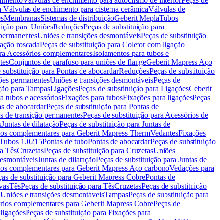
chimento
Válvulas de enchimento para autoclismo de interior
Peças de
a Válvulas de enchimento para cisterna cerâmica
Válvulas de
es
Membranas
Sistemas de distribuição
Geberit Mepla
Tubos
uição para Uniões
Reduções
Peças de substituição para
 permanentes
Uniões e transições desmontáveis
Peças de substituição
gação roscada
Peças de substituição para Coletor com ligação
ara Acessórios complementares
Isolamentos para tubos e
tes
Conjuntos de parafuso para uniões de flange
Geberit Mapress Aço
 substituição para Pontas de abocardar
Reduções
Peças de substituição
iões permanentes
Uniões e transições desmontáveis
Peças de
ição para Tampas
Ligações
Peças de substituição para Ligações
Geberit
a tubos e acessórios
Fixações para tubos
Fixações para ligações
Peças
as de abocardar
Peças de substituição para Pontas de
s de transição permanentes
Peças de substituição para Acessórios de
s
Juntas de dilatação
Peças de substituição para Juntas de
ios complementares para Geberit Mapress Therm
Vedantes
Fixações
Tubos 1.0215
Pontas de tubo
Pontas de abocardar
Peças de substituição
ra Tês
Cruzetas
Peças de substituição para Cruzetas
Uniões
desmontáveis
Juntas de dilatação
Peças de substituição para Juntas de
ios complementares para Geberit Mapress Aço carbono
Vedações para
ças de substituição para Geberit Mapress Cobre
Pontas de
vas
Tês
Peças de substituição para Tês
Cruzetas
Peças de substituição
a Uniões e transições desmontáveis
Tampas
Peças de substituição para
rios complementares para Geberit Mapress Cobre
Peças de
 ligações
Peças de substituição para Fixações para