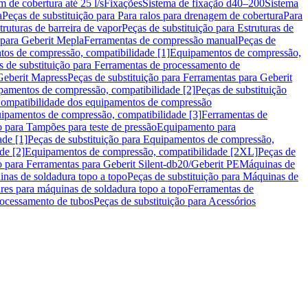
m de cobertura até 25 l/s
Fixações
Sistema de fixação d40–200
Sistema
a
Peças de substituição para Para ralos para drenagem de cobertura
Para
truturas de barreira de vapor
Peças de substituição para Estruturas de
 para Geberit Mepla
Ferramentas de compressão manual
Peças de
tos de compressão, compatibilidade [1]
Equipamentos de compressão,
s de substituição para Ferramentas de processamento de
Geberit Mapress
Peças de substituição para Ferramentas para Geberit
pamentos de compressão, compatibilidade [2]
Peças de substituição
 Compatibilidade dos equipamentos de compressão
uipamentos de compressão, compatibilidade [3]
Ferramentas de
o para Tampões para teste de pressão
Equipamento para
de [1]
Peças de substituição para Equipamentos de compressão,
de [2]
Equipamentos de compressão, compatibilidade [2XL]
Peças de
o para Ferramentas para Geberit Silent-db20/Geberit PE
Máquinas de
nas de soldadura topo a topo
Peças de substituição para Máquinas de
res para máquinas de soldadura topo a topo
Ferramentas de
rocessamento de tubos
Peças de substituição para Acessórios