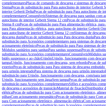
complementares
Placas de comando de descarga e sistemas de descarga
Sigma
Peças de substituição para Para autoclismo de interior Geberit 
interior Geberit Delta
Peças de substituição para Para autoclismo de in
complementares
Consumíveis
Sistemas de descarga para sanitas com a
autoclismo de interior Geberit Sigma 12 cm
Peças de substituição para
Sigma 8 cm
Peças de substituição para Para alimentação elétrica, para
para Para alimentação elétrica, para autoclismo de interior Geberit 
para autoclismo de interior Geberit Sigma 12 cm
Sistemas de descarga
descarga dupla
Peças de substituição para Para descarga dupla
Para de
substituição para Acessórios complementares para sistemas de descarg
acionamento eletrónico
Peças de substituição para Para sistemas de d
Módulos sanitários para sanitas
Para sanitas suspensas
Peças de substit
substituição para Acessórios complementares
Consumíveis
Módulos san
bidés suspensos e ao chão
Urinóis
Urinóis, funcionamento com descar
tampa
Urinóis, funcionamento com descarga, sem rebordo
Peças de su
exterior
Peças de substituição para Para sistema de descarga embutido
para urinóis integrado
Para sistema de descarga para urinóis integrado
substituição para Urinóis, funcionamento com descarga, com/para ta
Urinóis, funcionamento sem água
Sem tampa
Peças de substituição p
substituição para Acessórios complementares
Sifões e acessórios comp
de descarga e acessórios de transição
Material de fixação
Distribuidor 
elétrica
Peças de substituição para Com acionamento eletrónico, alimen
pilhas
Com acionamento pneumático
Peças de substituição para Com 
para Com acionamento eletrónico, alimentação elétrica
Com acionament
complementares
Peças de substituição para Acessórios complementare