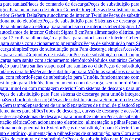
 para sanitas
Placas de comando de descarga
Peças de substituição par
Sigma
Para autoclismo de interior Geberit Omega
Peças de substituição p
terior Geberit Delta
Para autoclismo de interior Twinline
Peças de substit
cionamento eletrónico
Peças de substituição para Sistemas de descarga 
 Para alimentação elétrica, para autoclismo de interior Geberit Sigma 1
 autoclismos de interior Geberit Sigma 8 cm
Para alimentação elétrica, 
Omega 12 cm
Para alimentação a pilhas, para autoclismo de interior Gebe
 para sanitas com acionamento pneumático
Peças de substituição para 
scarga simples
Peças de substituição para Para descarga simples
Acessóri
a para sanitas
Conjuntos de instalação
Peças de substituição para Conjun
escarga para sanita com acionamento eletrónico
Módulos sanitários Geber
uição para Para sanitas suspensas
Para sanitas ao chão
Peças de substitui
itários para bidés
Peças de substituição para Módulos sanitários para bi
ga, com rebordo
Peças de substituição para Urinóis, funcionamento com
bstituição para Urinóis, funcionamento com descarga, sem rebordo
Para
 para urinol ou com montagem exterior
Com sistema de descarga para ur
Peças de substituição para Para sistema de descarga para urinóis integra
mpa
Sem bordo de descarga
Peças de substituição para Sem bordo de des
ara Sem tampa
Separadores de urinol
Separadores de urinol de plástico
Sep
lementares para sifões
Tubos de descarga, curvas de descarga e acessóri
de descarga
Sistemas de descarga para urinol
De interior
Peças de substitu
tação elétrica
Com acionamento eletrónico, alimentação a pilhas
Peças d
acionamento pneumático
Exterior
Peças de substituição para Exterior
Com 
o eletrónico, alimentação a pilhas
Peças de substituição para Com acio
s
Kits de estrutura e de substituição
Peças de substituição para Kits de est