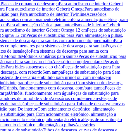
a Placas de comando de descarga
Para autoclismo de interior Geberit
ara Para autoclismo de interior Geberit Omega
Para autoclismo de
uição para Para autoclismo de interior Twinline
Acessórios
para sanitas com acionamento eletrónico
Para alimentação elétrica, para
2 cm
Para alimentação elétrica, para autoclismos de interior Geberit
para autoclismo de interior Geberit Omega 12 cm
Peças de substituição
rit Sigma 12 cm
Peças de substituição para Para alimentação a pilhas,
Sistemas de descarga para sanitas com acionamento pneumático
Para
os complementares para sistemas de descarga para sanitas
Peças de
tos de instalação
Para sistemas de descarga para sanita com
it Monolith
Módulos sanitários para sanitas
Peças de substituição para
ção para Para sanitas ao chão
Acessórios complementares
Peças de
dés
Para bidés suspensos e ao chão
Peças de substituição para Para
 descarga, com rebordo
Sem tampa
Peças de substituição para Sem
 sistema de descarga embutido para urinol ou com montagem
inóis integrado
Peças de substituição para Com sistema de descarga
do
Urinóis, funcionamento com descarga, com/para tampa
Peças de
carga
Urinóis, funcionamento sem água
Peças de substituição para
aradores de urinol de vidro
Acessórios complementares
Peças de
os de transição
Peças de substituição para Tubos de descarga, curvas
ição para De interior
Com acionamento eletrónico, alimentação
e substituição para Com acionamento eletrónico, alimentação a
acionamento eletrónico, alimentação elétrica
Peças de substituição
namento eletrónico, alimentação a pilhas
Acessórios
rutura e de substituição
Tubos de descarga, curvas de descarga e