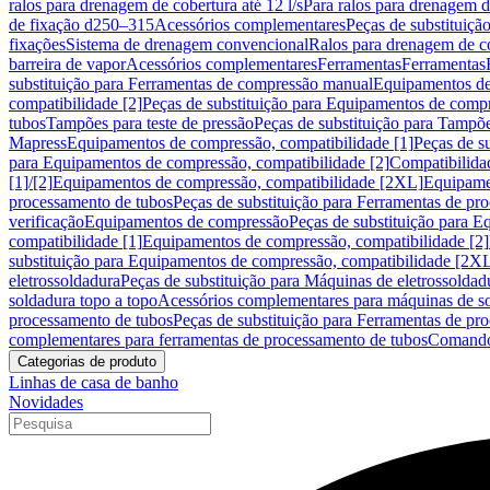
ralos para drenagem de cobertura até 12 l/s
Para ralos para drenagem de
de fixação d250–315
Acessórios complementares
Peças de substituiçã
fixações
Sistema de drenagem convencional
Ralos para drenagem de c
barreira de vapor
Acessórios complementares
Ferramentas
Ferramentas
substituição para Ferramentas de compressão manual
Equipamentos de
compatibilidade [2]
Peças de substituição para Equipamentos de compr
tubos
Tampões para teste de pressão
Peças de substituição para Tampõe
Mapress
Equipamentos de compressão, compatibilidade [1]
Peças de s
para Equipamentos de compressão, compatibilidade [2]
Compatibilida
[1]/[2]
Equipamentos de compressão, compatibilidade [2XL]
Equipamen
processamento de tubos
Peças de substituição para Ferramentas de pr
verificação
Equipamentos de compressão
Peças de substituição para 
compatibilidade [1]
Equipamentos de compressão, compatibilidade [2]
substituição para Equipamentos de compressão, compatibilidade [2X
eletrossoldadura
Peças de substituição para Máquinas de eletrossoldad
soldadura topo a topo
Acessórios complementares para máquinas de so
processamento de tubos
Peças de substituição para Ferramentas de pr
complementares para ferramentas de processamento de tubos
Comando
Categorias de produto
Linhas de casa de banho
Novidades