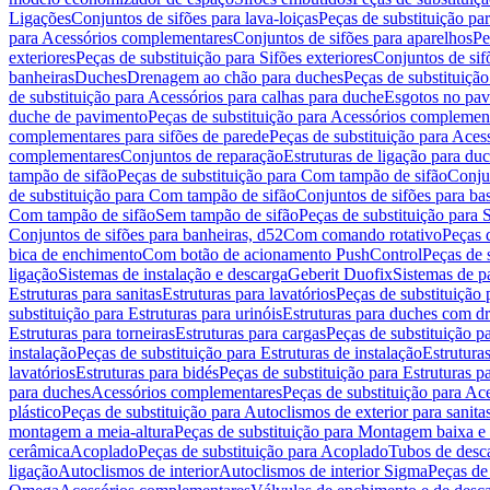
Ligações
Conjuntos de sifões para lava-loiças
Peças de substituição par
para Acessórios complementares
Conjuntos de sifões para aparelhos
Pe
exteriores
Peças de substituição para Sifões exteriores
Conjuntos de sif
banheiras
Duches
Drenagem ao chão para duches
Peças de substituiçã
de substituição para Acessórios para calhas para duche
Esgotos no pav
duche de pavimento
Peças de substituição para Acessórios complemen
complementares para sifões de parede
Peças de substituição para Aces
complementares
Conjuntos de reparação
Estruturas de ligação para du
tampão de sifão
Peças de substituição para Com tampão de sifão
Conjun
de substituição para Com tampão de sifão
Conjuntos de sifões para ba
Com tampão de sifão
Sem tampão de sifão
Peças de substituição para
Conjuntos de sifões para banheiras, d52
Com comando rotativo
Peças 
bica de enchimento
Com botão de acionamento PushControl
Peças de 
ligação
Sistemas de instalação e descarga
Geberit Duofix
Sistemas de p
Estruturas para sanitas
Estruturas para lavatórios
Peças de substituição 
substituição para Estruturas para urinóis
Estruturas para duches com d
Estruturas para torneiras
Estruturas para cargas
Peças de substituição pa
instalação
Peças de substituição para Estruturas de instalação
Estruturas
lavatórios
Estruturas para bidés
Peças de substituição para Estruturas p
para duches
Acessórios complementares
Peças de substituição para A
plástico
Peças de substituição para Autoclismos de exterior para sanitas
montagem a meia-altura
Peças de substituição para Montagem baixa e
cerâmica
Acoplado
Peças de substituição para Acoplado
Tubos de desca
ligação
Autoclismos de interior
Autoclismos de interior Sigma
Peças de