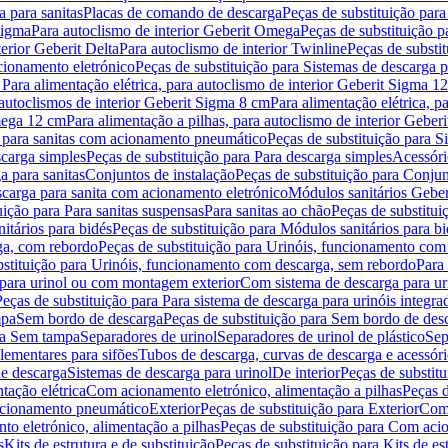
 para sanitas
Placas de comando de descarga
Peças de substituição par
Sigma
Para autoclismo de interior Geberit Omega
Peças de substituição p
terior Geberit Delta
Para autoclismo de interior Twinline
Peças de substit
cionamento eletrónico
Peças de substituição para Sistemas de descarga 
 Para alimentação elétrica, para autoclismo de interior Geberit Sigma 1
 autoclismos de interior Geberit Sigma 8 cm
Para alimentação elétrica, 
Omega 12 cm
Para alimentação a pilhas, para autoclismo de interior Gebe
 para sanitas com acionamento pneumático
Peças de substituição para 
scarga simples
Peças de substituição para Para descarga simples
Acessóri
a para sanitas
Conjuntos de instalação
Peças de substituição para Conjun
escarga para sanita com acionamento eletrónico
Módulos sanitários Geber
uição para Para sanitas suspensas
Para sanitas ao chão
Peças de substitui
itários para bidés
Peças de substituição para Módulos sanitários para bi
ga, com rebordo
Peças de substituição para Urinóis, funcionamento com
bstituição para Urinóis, funcionamento com descarga, sem rebordo
Para
 para urinol ou com montagem exterior
Com sistema de descarga para ur
Peças de substituição para Para sistema de descarga para urinóis integra
mpa
Sem bordo de descarga
Peças de substituição para Sem bordo de des
ara Sem tampa
Separadores de urinol
Separadores de urinol de plástico
Sep
lementares para sifões
Tubos de descarga, curvas de descarga e acessóri
de descarga
Sistemas de descarga para urinol
De interior
Peças de substitu
tação elétrica
Com acionamento eletrónico, alimentação a pilhas
Peças d
acionamento pneumático
Exterior
Peças de substituição para Exterior
Com 
o eletrónico, alimentação a pilhas
Peças de substituição para Com acio
s
Kits de estrutura e de substituição
Peças de substituição para Kits de est