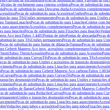
arga
Válvulas de enchimento
Peças de substituição para Válvulas de en
álvulas de enchimento para cisterna cerâmica
Peças de substituição par
pla
Peças de substituição para Descarga dupla
Acessórios complementar
cessórios
Peças de substituição para Acessórios
Uniões
Peças de substit
ituição para Tês
Uniões permanentes
Peças de substituição para Uniões
para Tampas
Ligações
Peças de substituição para Ligações
Coletor com li
es para aquecimento
Acessórios complementares
Peças de substituição p
es para ligações
Peças de substituição para Fixações para ligações
Vedan
press Aço inox
Tubos 1.4401
Pontas de tubo
Pontas de abocardar
Peças de
ubstituição para Tês
Uniões permanentes
Peças de substituição para Un
Peças de substituição para Juntas de dilatação
Tampas
Peças de substitu
para Geberit Mapress Aço inox, acessórios complementares
Vedações par
 Therm
Tubos Therm
Acessório
Peças de substituição para Acessório
Pont
de substituição para Curvas
Tês
Peças de substituição para Tês
Acessório
eças de substituição para Uniões e acessórios de transição desmontávei
ecimento
Peças de substituição para Ligações para aquecimento
Acessór
o
Peças de substituição para Geberit Mapress Aço carbono
Tubos 1.0034
es
Curvas
Peças de substituição para Curvas
Tês
Peças de substituição pa
transições desmontáveis
Peças de substituição para Uniões e transições 
ecimento
Peças de substituição para Ligações para aquecimento
Acessór
para uniões de flange
Geberit Mapress Cobre
Geberit Mapress Cobre
Pe
as de substituição para Reduções
Curvas
Peças de substituição para Cur
permanentes
Uniões e transições desmontáveis
Peças de substituição par
quecimento
Peças de substituição para Ligações para aquecimento
Acessó
obre
Vedações para tubos e acessórios
Fixações para tubos
Fixações para