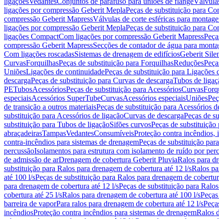
ligações
Vedantes
Conjuntos de parafuso para uniões de flange
Válvula
ligações por compressão Geberit Mepla
Peças de substituição para C
compressão Geberit Mapress
Válvulas de corte esféricas para monta
ligações por compressão Geberit Mepla
Peças de substituição para C
ligações Compact
Com ligações por compressão Geberit Mapress
Peça
compressão Geberit Mapress
Secções de contador de água para monta
Com ligações roscadas
Sistemas de drenagem de edifícios
Geberit Sile
Curvas
Forquilhas
Peças de substituição para Forquilhas
Reduções
Peça
Uniões
Ligações de continuidade
Peças de substituição para Ligações 
descarga
Peças de substituição para Curvas de descarga
Tubos de ligaç
PE
Tubos
Acessórios
Peças de substituição para Acessórios
Curvas
Forq
especiais
Acessórios SuperTube
Curvas
Acessórios especiais
Uniões
Peç
de transição a outros materiais
Peças de substituição para Acessórios de
substituição para Acessórios de ligação
Curvas de descarga
Peças de su
substituição para Tubos de ligação
Sifões curvos
Peças de substituição
abraçadeiras
Tampas
Vedantes
Consumíveis
Proteção contra incêndios,
contra-incêndios para sistemas de drenagem
Peças de substituição par
percussão
Isolamentos para estrutura com isolamento de ruído por per
de admissão de ar
Drenagem de cobertura Geberit Pluvia
Ralos para d
substituição para Ralos para drenagem de cobertura até 12 l/s
Ralos pa
até 100 l/s
Peças de substituição para Ralos para drenagem de cobertura
para drenagem de cobertura até 12 l/s
Peças de substituição para Ralos
cobertura até 25 l/s
Ralos para drenagem de cobertura até 100 l/s
Peças
barreira de vapor
Para ralos para drenagem de cobertura até 12 l/s
Peças
incêndios
Proteção contra incêndios para sistemas de drenagem
Ralos 