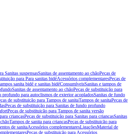
ara Sanitas suspensas
Sanitas de assentamento ao chão
Peças de
tituição para Para sanitas bidé
Acessórios complementares
Peças de
tampos sanita bidé e sanitas bidé
Consumíveis
Sanitas e tampos de
rofundo
Sanitas de assentamento ao chão
Peças de substituição para
o profundo para autoclismos de exterior acoplados
Sanitas de fundo
ças de substituição para Tampos de sanita
Tampos de sanita
Peças de
das
Peças de substituição para Sanitas de fundo profundo
fort
Peças de substituição para Tampos de sanita versão
para crianças
Peças de substituição para Sanitas para crianças
Sanitas
 chão
Tampos de sanita para crianças
Peças de substituição para
entos de sanita
Acessórios complementares
Ligações
Material de
omplementares
Peças de substituição para Acessórios