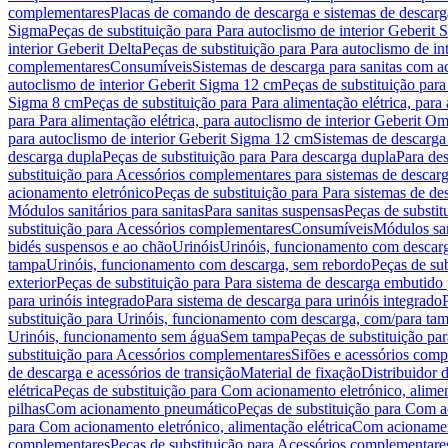
complementares
Placas de comando de descarga e sistemas de descarga
Sigma
Peças de substituição para Para autoclismo de interior Geberit 
interior Geberit Delta
Peças de substituição para Para autoclismo de in
complementares
Consumíveis
Sistemas de descarga para sanitas com a
autoclismo de interior Geberit Sigma 12 cm
Peças de substituição para
Sigma 8 cm
Peças de substituição para Para alimentação elétrica, para
para Para alimentação elétrica, para autoclismo de interior Geberit 
para autoclismo de interior Geberit Sigma 12 cm
Sistemas de descarga
descarga dupla
Peças de substituição para Para descarga dupla
Para de
substituição para Acessórios complementares para sistemas de descarg
acionamento eletrónico
Peças de substituição para Para sistemas de d
Módulos sanitários para sanitas
Para sanitas suspensas
Peças de substit
substituição para Acessórios complementares
Consumíveis
Módulos san
bidés suspensos e ao chão
Urinóis
Urinóis, funcionamento com descar
tampa
Urinóis, funcionamento com descarga, sem rebordo
Peças de su
exterior
Peças de substituição para Para sistema de descarga embutido
para urinóis integrado
Para sistema de descarga para urinóis integrado
substituição para Urinóis, funcionamento com descarga, com/para ta
Urinóis, funcionamento sem água
Sem tampa
Peças de substituição p
substituição para Acessórios complementares
Sifões e acessórios comp
de descarga e acessórios de transição
Material de fixação
Distribuidor 
elétrica
Peças de substituição para Com acionamento eletrónico, alimen
pilhas
Com acionamento pneumático
Peças de substituição para Com 
para Com acionamento eletrónico, alimentação elétrica
Com acionament
complementares
Peças de substituição para Acessórios complementare