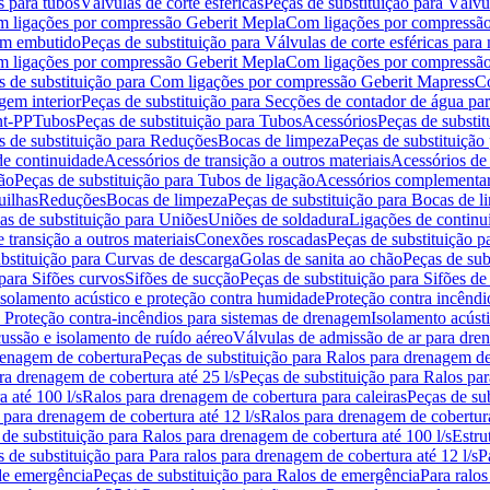
s para tubos
Válvulas de corte esféricas
Peças de substituição para Válvul
om ligações por compressão Geberit Mepla
Com ligações por compressão
gem embutido
Peças de substituição para Válvulas de corte esféricas pa
om ligações por compressão Geberit Mepla
Com ligações por compressã
s de substituição para Com ligações por compressão Geberit Mapress
Co
gem interior
Peças de substituição para Secções de contador de água pa
nt-PP
Tubos
Peças de substituição para Tubos
Acessórios
Peças de substit
s de substituição para Reduções
Bocas de limpeza
Peças de substituição
de continuidade
Acessórios de transição a outros materiais
Acessórios de
ão
Peças de substituição para Tubos de ligação
Acessórios complementa
uilhas
Reduções
Bocas de limpeza
Peças de substituição para Bocas de 
as de substituição para Uniões
Uniões de soldadura
Ligações de continu
 transição a outros materiais
Conexões roscadas
Peças de substituição 
bstituição para Curvas de descarga
Golas de sanita ao chão
Peças de sub
 para Sifões curvos
Sifões de sucção
Peças de substituição para Sifões de
 isolamento acústico e proteção contra humidade
Proteção contra incêndi
a Proteção contra-incêndios para sistemas de drenagem
Isolamento acúst
cussão e isolamento de ruído aéreo
Válvulas de admissão de ar para dr
renagem de cobertura
Peças de substituição para Ralos para drenagem d
ra drenagem de cobertura até 25 l/s
Peças de substituição para Ralos par
 até 100 l/s
Ralos para drenagem de cobertura para caleiras
Peças de su
 para drenagem de cobertura até 12 l/s
Ralos para drenagem de cobertura
 de substituição para Ralos para drenagem de cobertura até 100 l/s
Estru
 de substituição para Para ralos para drenagem de cobertura até 12 l/s
P
de emergência
Peças de substituição para Ralos de emergência
Para ralos