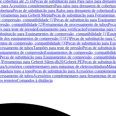
 cobertura até 25 l/s
Peças de substituição para Para ralos para drenage
o para Acessórios complementares
Para ralos para drenagem de cobertur
obertura
Peças de substituição para Ralos para drenagem de cobertura
Es
Ferramentas para Geberit Mepla
Peças de substituição para Ferramentas
 compressão, compatibilidade [1]
Peças de substituição para Equipamen
essão, compatibilidade [2]
Ferramentas de processamento de tubos
Peça
s para teste de pressão
Equipamento para verificação
Ferramentas para 
ubstituição para Equipamentos de compressão, compatibilidade [1]
Equi
de dos equipamentos de compressão [1]/[2]
Peças de substituição para
tos de compressão, compatibilidade [3]
Peças de substituição para Eq
ocessamento de tubos
Tampões para teste de pressão
Peças de substituiçã
Equipamentos de compressão
Equipamentos de compressão, compatibilida
Peças de substituição para Equipamentos de compressão, compatibilida
L]
Ferramentas para Geberit Silent-db20/Geberit PE
Peças de substituiçã
ura
Acessórios complementares para máquinas de eletrossoldadura
Máqui
ldadura topo a topo
Peças de substituição para Acessórios complementa
ocessamento de tubos
Acessórios complementares para ferramentas de p
s remotos
Comandos à distância