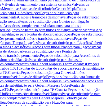
chimento
Válvulas de enchimento para autoclismo de interior
Peças de
a Válvulas de enchimento para cisterna cerâmica
Válvulas de
es
Membranas
Sistemas de distribuição
Geberit Mepla
Tubos
uição para Uniões
Reduções
Peças de substituição para
 permanentes
Uniões e transições desmontáveis
Peças de substituição
gação roscada
Peças de substituição para Coletor com ligação
ara Acessórios complementares
Isolamentos para tubos e
tes
Conjuntos de parafuso para uniões de flange
Geberit Mapress Aço
 substituição para Pontas de abocardar
Reduções
Peças de substituição
iões permanentes
Uniões e transições desmontáveis
Peças de
ição para Tampas
Ligações
Peças de substituição para Ligações
Geberit
a tubos e acessórios
Fixações para tubos
Fixações para ligações
Peças
as de abocardar
Peças de substituição para Pontas de
s de transição permanentes
Peças de substituição para Acessórios de
s
Juntas de dilatação
Peças de substituição para Juntas de
ios complementares para Geberit Mapress Therm
Vedantes
Fixações
Tubos 1.0215
Pontas de tubo
Pontas de abocardar
Peças de substituição
ra Tês
Cruzetas
Peças de substituição para Cruzetas
Uniões
desmontáveis
Juntas de dilatação
Peças de substituição para Juntas de
ios complementares para Geberit Mapress Aço carbono
Vedações para
ças de substituição para Geberit Mapress Cobre
Pontas de
vas
Tês
Peças de substituição para Tês
Cruzetas
Peças de substituição
a Uniões e transições desmontáveis
Tampas
Peças de substituição para
rios complementares para Geberit Mapress Cobre
Peças de
 ligações
Peças de substituição para Fixações para