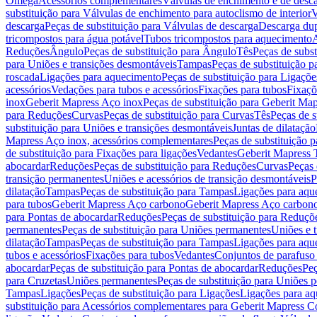
Omega
Acessórios complementares
Válvulas de enchimento e de desc
substituição para Válvulas de enchimento para autoclismo de interior
V
descarga
Peças de substituição para Válvulas de descarga
Descarga du
tricompostos para água potável
Tubos tricompostos para aquecimento
A
Reduções
Ângulo
Peças de substituição para Ângulo
Tês
Peças de subst
para Uniões e transições desmontáveis
Tampas
Peças de substituição 
roscada
Ligações para aquecimento
Peças de substituição para Ligaçõ
acessórios
Vedações para tubos e acessórios
Fixações para tubos
Fixaçõ
inox
Geberit Mapress Aço inox
Peças de substituição para Geberit Ma
para Reduções
Curvas
Peças de substituição para Curvas
Tês
Peças de s
substituição para Uniões e transições desmontáveis
Juntas de dilatação
Mapress Aço inox, acessórios complementares
Peças de substituição 
de substituição para Fixações para ligações
Vedantes
Geberit Mapress
abocardar
Reduções
Peças de substituição para Reduções
Curvas
Peças 
transição permanentes
Uniões e acessórios de transição desmontáveis
P
dilatação
Tampas
Peças de substituição para Tampas
Ligações para aqu
para tubos
Geberit Mapress Aço carbono
Geberit Mapress Aço carbon
para Pontas de abocardar
Reduções
Peças de substituição para Reduçõ
permanentes
Peças de substituição para Uniões permanentes
Uniões e 
dilatação
Tampas
Peças de substituição para Tampas
Ligações para aqu
tubos e acessórios
Fixações para tubos
Vedantes
Conjuntos de parafuso 
abocardar
Peças de substituição para Pontas de abocardar
Reduções
Peç
para Cruzetas
Uniões permanentes
Peças de substituição para Uniões 
Tampas
Ligações
Peças de substituição para Ligações
Ligações para a
substituição para Acessórios complementares para Geberit Mapress C