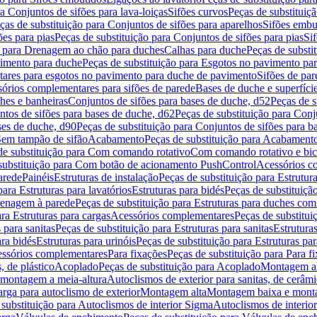
a Conjuntos de sifões para lava-loiças
Sifões curvos
Peças de substituiç
ças de substituição para Conjuntos de sifões para aparelhos
Sifões embu
ões para pias
Peças de substituição para Conjuntos de sifões para pias
Si
o para Drenagem ao chão para duches
Calhas para duche
Peças de substi
imento para duche
Peças de substituição para Esgotos no pavimento pa
tares para esgotos no pavimento para duche de pavimento
Sifões de par
sórios complementares para sifões de parede
Bases de duche e superfíci
ches e banheiras
Conjuntos de sifões para bases de duche, d52
Peças de s
tos de sifões para bases de duche, d62
Peças de substituição para Conj
ses de duche, d90
Peças de substituição para Conjuntos de sifões para b
 Sem tampão de sifão
Acabamento
Peças de substituição para Acabament
de substituição para Com comando rotativo
Com comando rotativo e bic
substituição para Com botão de acionamento PushControl
Acessórios co
arede
Painéis
Estruturas de instalação
Peças de substituição para Estrutura
para Estruturas para lavatórios
Estruturas para bidés
Peças de substituição
renagem à parede
Peças de substituição para Estruturas para duches co
ra Estruturas para cargas
Acessórios complementares
Peças de substitu
 para sanitas
Peças de substituição para Estruturas para sanitas
Estruturas
ara bidés
Estruturas para urinóis
Peças de substituição para Estruturas par
cessórios complementares
Para fixações
Peças de substituição para Para f
, de plástico
Acoplado
Peças de substituição para Acoplado
Montagem al
 montagem a meia-altura
Autoclismos de exterior para sanitas, de cerâm
rga para autoclismo de exterior
Montagem alta
Montagem baixa e monta
 substituição para Autoclismos de interior Sigma
Autoclismos de interi