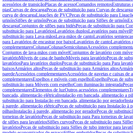
acessórios de transição
Placas de acesso
Comandos remotos
Estruturas 
pias
Curvas de descarga
Peças de substituição para Curvas de descarga
curva de descarga
Ligações de PVC
Peças de substituição para Ligaç
urinóis
Sifões de urinóis
Peças de substituição para Sifões de urinóis
Ex
descarga
Conjuntos de sifões para bidés
Peças de substituição para Con
substituição para Lavatórios
Lavatórios duplos
Lavatórios para móvel
P
substituição para Lava-mãos
Lava-mãos de canto
Lavatórios semiencas
para Lavatórios de encastrar por baixo
Lavatórios de canto
Lavatórios 
complementares
Colunas
Colunas
Semicolunas
Acessórios complementa
Conjuntos de lava-mãos com móvel
Conjuntos de lavatório com móve
lavatório
Móveis de casa de banho
Móveis para lavatório
Peças de subst
lavatórios
Para lavatórios duplos
Peças de substituição para Para lavató
baixos
Armários altos
Peças de substituição para Armários altos
Armári
parede
Acessórios complementares
Acessórios de gavetas e caixas de 
complementares
Espelhos e móveis com espelho
Espelho
Peças de subs
substituição para Móveis com espelho
Com iluminação integrada
Peças
complementares
Elementos de luz
Outros acessórios complementares
T
bancada, alimentação elétrica
Instalação em bancada, alimentação a pi
substituição para Instalação em bancada, alimentação por gerador
Inst
à parede, alimentação elétrica
Peças de substituição para Instalação à p
pilhas
Instalação à parede, alimentação por gerador
Peças de substituiç
torneiras de lavatório
Peças de substituição para Para torneiras de lavat
de sifões para lavatórios
Sifões curvos
Peças de substituição para Sifõe
lavatórios
Peças de substituição para Sifões de tubo interior para lavató
modelo economizador de espaço
Sifões embutidos
Peças de substituiç