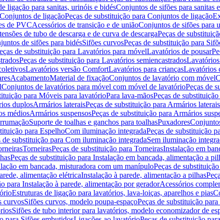
de ligação para sanitas, urinóis e bidés
Conjuntos de sifões para sanitas e
Conjuntos de ligação
Peças de substituição para Conjuntos de ligação
Ex
ões de PVC
Acessórios de transição e de união
Conjuntos de sifões para u
tensões de tubo de descarga e de curva de descarga
Peças de substituiç
juntos de sifões para bidés
Sifões curvos
Peças de substituição para Sif
eças de substituição para Lavatórios para móvel
Lavatórios de pousar
Pe
trados
Peças de substituição para Lavatórios semiencastrados
Lavatórios
coletivos
Lavatórios versão Comfort
Lavatórios para crianças
Lavatórios 
res
Acabamento
Material de fixação
Conjuntos de lavatório com móvel
C
l
Conjuntos de lavatórios para móvel com móvel de lavatório
Peças de s
ituição para Móveis para lavatório
Para lava-mãos
Peças de substituição
rios duplos
Armários laterais
Peças de substituição para Armários laterais
os médios
Armários suspensos
Peças de substituição para Armários susp
arrumação
Suporte de toalhas e ganchos para toalhas
Puxadores
Conjuntos
tituição para Espelho
Com iluminação integrada
Peças de substituição 
 de substituição para Com iluminação integrada
Sem iluminação integr
orneiras
Torneiras
Peças de substituição para Torneiras
Instalação em banc
lhas
Peças de substituição para Instalação em bancada, alimentação a pil
alação em bancada, misturadora com um manípulo
Peças de substituiçã
arede, alimentação elétrica
Instalação à parede, alimentação a pilhas
Peça
ão para Instalação à parede, alimentação por gerador
Acessórios comple
ório
Estruturas de ligação para lavatórios, lava-loiças, aparelhos e pias
Co
s curvos
Sifões curvos, modelo poupa-espaço
Peças de substituição par
rios
Sifões de tubo interior para lavatórios, modelo economizador de es
ão para Sifões embutidos
Ligações ao lavatório
Peças de substituição par