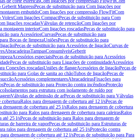
as de corte esféricas
Com ligações por compressão FlowFit
Com
 Geberit Mapress
Peças de substituição para Com ligações por
ra montagem embutido
Com ligações por compressão FlowFit
Com
o Volex
Com ligações Compact
Peças de substituição para Com
m ligações roscadas
Válvulas de retenção
Com ligações por
ra montagem interior
Com ligações roscadas
Peças de substituição para
uição para Acessórios
Curvas
Peças de substituição para
 para Bocas de limpeza
Uniões
Peças de substituição para
 ligação
Peças de substituição para Acessórios de ligação
Curvas de
res
Abraçadeiras
Tampas
Consumíveis
Geberit
limpeza
Acessórios especiais
Peças de substituição para Acessórios
idade
Peças de substituição para Ligações de continuidade
Acessórios
para Conexões roscadas
Uniões de flange
Acessórios de ligação
Peças de
stituição para Golas de sanita ao chão
Tubos de ligação
Peças de
 sucção
Acessórios complementares
Abraçadeiras
Fixações para
os
Peças de substituição para Proteção contra incêndios
Proteção
ico
Isolamentos para estrutura com isolamento de ruído por
enagem
Válvulas de admissão de ar
Peças de substituição para Válvulas
e cobertura
Ralos para drenagem de cobertura até 12 l/s
Peças de
a drenagem de cobertura até 25 l/s
Ralos para drenagem de cobertura
bstituição para Ralos para drenagem de cobertura para caleiras
Ralos
 até 25 l/s
Peças de substituição para Ralos para drenagem de
turas de barreira de vapor
Peças de substituição para Estruturas de
ara ralos para drenagem de cobertura até 25 l/s
Proteção contra
 para drenagem de cobertura até 12 l/s
Peças de substituição para Para