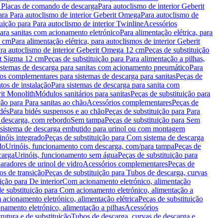
a Placas de comando de descarga
Para autoclismo de interior Geberit
ara Para autoclismo de interior Geberit Omega
Para autoclismo de
uição para Para autoclismo de interior Twinline
Acessórios
para sanitas com acionamento eletrónico
Para alimentação elétrica, para
2 cm
Para alimentação elétrica, para autoclismos de interior Geberit
para autoclismo de interior Geberit Omega 12 cm
Peças de substituição
rit Sigma 12 cm
Peças de substituição para Para alimentação a pilhas,
Sistemas de descarga para sanitas com acionamento pneumático
Para
os complementares para sistemas de descarga para sanitas
Peças de
tos de instalação
Para sistemas de descarga para sanita com
it Monolith
Módulos sanitários para sanitas
Peças de substituição para
ção para Para sanitas ao chão
Acessórios complementares
Peças de
dés
Para bidés suspensos e ao chão
Peças de substituição para Para
 descarga, com rebordo
Sem tampa
Peças de substituição para Sem
 sistema de descarga embutido para urinol ou com montagem
inóis integrado
Peças de substituição para Com sistema de descarga
do
Urinóis, funcionamento com descarga, com/para tampa
Peças de
carga
Urinóis, funcionamento sem água
Peças de substituição para
aradores de urinol de vidro
Acessórios complementares
Peças de
os de transição
Peças de substituição para Tubos de descarga, curvas
ição para De interior
Com acionamento eletrónico, alimentação
e substituição para Com acionamento eletrónico, alimentação a
acionamento eletrónico, alimentação elétrica
Peças de substituição
namento eletrónico, alimentação a pilhas
Acessórios
rutura e de substituição
Tubos de descarga, curvas de descarga e