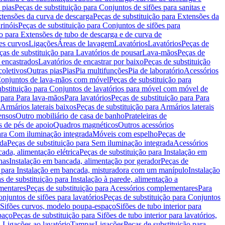
 pias
Peças de substituição para Conjuntos de sifões para sanitas e
tensões da curva de descarga
Peças de substituição para Extensões da
rinóis
Peças de substituição para Conjuntos de sifões para
ão para Extensões de tubo de descarga e de curva de
ões curvos
Ligações
Áreas de lavagem
Lavatórios
Lavatórios
Peças de
ças de substituição para Lavatórios de pousar
Lava-mãos
Peças de
 encastrados
Lavatórios de encastrar por baixo
Peças de substituição
coletivos
Outras pias
Pias
Pia multifunções
Pia de laboratório
Acessórios
onjuntos de lava-mãos com móvel
Peças de substituição para
ubstituição para Conjuntos de lavatórios para móvel com móvel de
 para Para lava-mãos
Para lavatórios
Peças de substituição para Para
Armários laterais baixos
Peças de substituição para Armários laterais
ensos
Outro mobiliário de casa de banho
Prateleiras de
 de pés de apoio
Quadros magnéticos
Outros acessórios
para Com iluminação integrada
Móveis com espelho
Peças de
ada
Peças de substituição para Sem iluminação integrada
Acessórios
ada, alimentação elétrica
Peças de substituição para Instalação em
has
Instalação em bancada, alimentação por gerador
Peças de
o para Instalação em bancada, misturadora com um manípulo
Instalação
s de substituição para Instalação à parede, alimentação a
mentares
Peças de substituição para Acessórios complementares
Para
njuntos de sifões para lavatórios
Peças de substituição para Conjuntos
a Sifões curvos, modelo poupa-espaço
Sifões de tubo interior para
paço
Peças de substituição para Sifões de tubo interior para lavatórios,
a Ligações ao lavatório
Tampas
Ligações
Peças de substituição para