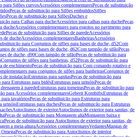
ão para Sifões curvos
Acessórios complementares
Peças de substituição
tidos
Peças de substituição para Sifões embutidos
Sifões
fões
Peças de substituição para Sifões
Duches e
tuição para Calhas para duche
Acessórios para calhas para duche
Peças
ra duche
Acessórios complementares para esgotos no pavimento para
ede
Peças de substituição para Sifões de parede
Acessórios
es de duche
Acessórios complementares
Banheiras
Acessórios
ubstituição para Conjuntos de sifões para bases de duche, d52
Com
untos de sifões para bases de duche, d62
Com tampão de sifão
Peças
ases de duche, d90
Com tampão de sifão
Peças de substituição para
o
Conjuntos de sifões para banheiras, d52
Peças de substituição para
a de enchimento
Peças de substituição para Com comando rotativo e
mplementares para conjuntos de sifões para banheiras
Conjuntos de
s de instalação
Estruturas para sanitas
Peças de substituição para
 para Estruturas para bidés
Estruturas para urinóis
Peças de
m drenagem à parede
Estruturas para torneiras
Peças de substituição para
ição para Acessórios complementares
Geberit Kombifix
Estruturas de
 para lavatórios
Peças de substituição para Estruturas para
a urinóis
Estruturas para duches
Peças de substituição para Estruturas
ixações
Autoclismos de exterior
Autoclismos de exterior para sanitas, de
ta
Peças de substituição para Montagem alta
Montagem baixa e
ica
Peças de substituição para Autoclismos de exterior para sanitas, de
gem a meia-altura
Acessórios complementares
Vedantes
Mangas de
or Omega
Peças de substituição para Autoclismos de interior