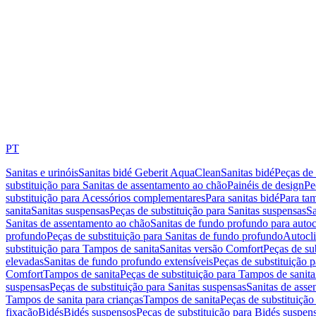
PT
Sanitas e urinóis
Sanitas bidé Geberit AquaClean
Sanitas bidé
Peças de 
substituição para Sanitas de assentamento ao chão
Painéis de design
Pe
substituição para Acessórios complementares
Para sanitas bidé
Para tam
sanita
Sanitas suspensas
Peças de substituição para Sanitas suspensas
Sa
Sanitas de assentamento ao chão
Sanitas de fundo profundo para autoc
profundo
Peças de substituição para Sanitas de fundo profundo
Autocli
substituição para Tampos de sanita
Sanitas versão Comfort
Peças de su
elevadas
Sanitas de fundo profundo extensíveis
Peças de substituição 
Comfort
Tampos de sanita
Peças de substituição para Tampos de sanita
suspensas
Peças de substituição para Sanitas suspensas
Sanitas de ass
Tampos de sanita para crianças
Tampos de sanita
Peças de substituição
fixação
Bidés
Bidés suspensos
Peças de substituição para Bidés suspen