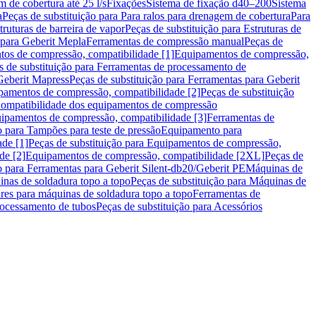
m de cobertura até 25 l/s
Fixações
Sistema de fixação d40–200
Sistema
a
Peças de substituição para Para ralos para drenagem de cobertura
Para
truturas de barreira de vapor
Peças de substituição para Estruturas de
 para Geberit Mepla
Ferramentas de compressão manual
Peças de
tos de compressão, compatibilidade [1]
Equipamentos de compressão,
s de substituição para Ferramentas de processamento de
Geberit Mapress
Peças de substituição para Ferramentas para Geberit
pamentos de compressão, compatibilidade [2]
Peças de substituição
 Compatibilidade dos equipamentos de compressão
uipamentos de compressão, compatibilidade [3]
Ferramentas de
o para Tampões para teste de pressão
Equipamento para
de [1]
Peças de substituição para Equipamentos de compressão,
de [2]
Equipamentos de compressão, compatibilidade [2XL]
Peças de
o para Ferramentas para Geberit Silent-db20/Geberit PE
Máquinas de
nas de soldadura topo a topo
Peças de substituição para Máquinas de
res para máquinas de soldadura topo a topo
Ferramentas de
rocessamento de tubos
Peças de substituição para Acessórios