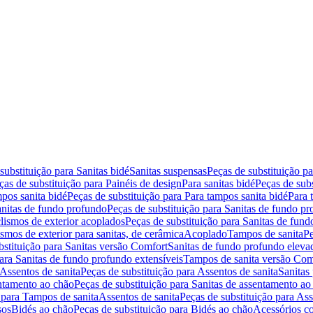
substituição para Sanitas bidé
Sanitas suspensas
Peças de substituição p
ças de substituição para Painéis de design
Para sanitas bidé
Peças de subs
pos sanita bidé
Peças de substituição para Para tampos sanita bidé
Para 
nitas de fundo profundo
Peças de substituição para Sanitas de fundo p
lismos de exterior acoplados
Peças de substituição para Sanitas de fund
smos de exterior para sanitas, de cerâmica
Acoplado
Tampos de sanita
Pe
bstituição para Sanitas versão Comfort
Sanitas de fundo profundo eleva
para Sanitas de fundo profundo extensíveis
Tampos de sanita versão Com
Assentos de sanita
Peças de substituição para Assentos de sanita
Sanitas 
entamento ao chão
Peças de substituição para Sanitas de assentamento ao
 para Tampos de sanita
Assentos de sanita
Peças de substituição para Ass
sos
Bidés ao chão
Peças de substituição para Bidés ao chão
Acessórios c