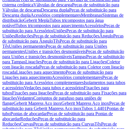
cisterna cerâmica
Válvulas de descarga
Peças de substituição para
Válvulas de descarga
Descarga dupla
Peças de substituição para
Descarga dupla
Acessórios complementares
Membranas
Sistemas de
distribuição
Geberit Mepla
Tubos tricompostos para água
potável
Tubos tricompostos para aquecimento
Acessórios
Peças de
substituição para Acessórios
Uniões
Peças de substituição para
Uniões
Reduções
Peças de substituição para Reduções
Ângulo
Peças
de substituição para Ângulo
Tês
Peças de substituição para
Tês
Uniões permanentes
Peças de substituição para Uniões
permanentes
Uniões e transições desmontáveis
Peças de substituição
para Uniões e transições desmontáveis
Tampas
Peças de substituição
para Tampas
Ligações
Peças de substituição para Ligações
Coletor
com ligação roscada
Peças de substituição para Coletor com ligação
roscada
Ligações para aquecimento
Peças de substituição para
Ligações para aquecimento
Acessórios complementares
Peças de
substituição para Acessórios complementares
Isolamentos para tubos
e acessórios
Vedações para tubos e acessórios
Fixações para
tubos
Fixações para ligações
Peças de substituição para Fixações para
ligações
Vedantes
Conjuntos de parafuso para uniões de
flange
Geberit Mapress Aço inox
Geberit Mapress Aço inox
Peças de
substituição para Geberit Mapress Aço inox
Tubos 1.4401
Pontas de
tubo
Pontas de abocardar
Peças de substituição para Pontas de
abocardar
Reduções
Peças de substituição para
Reduções
Curvas
Peças de substituição para Curvas
Tês
Peças de