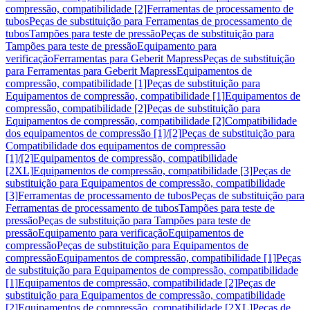
compressão, compatibilidade [2]
Ferramentas de processamento de
tubos
Peças de substituição para Ferramentas de processamento de
tubos
Tampões para teste de pressão
Peças de substituição para
Tampões para teste de pressão
Equipamento para
verificação
Ferramentas para Geberit Mapress
Peças de substituição
para Ferramentas para Geberit Mapress
Equipamentos de
compressão, compatibilidade [1]
Peças de substituição para
Equipamentos de compressão, compatibilidade [1]
Equipamentos de
compressão, compatibilidade [2]
Peças de substituição para
Equipamentos de compressão, compatibilidade [2]
Compatibilidade
dos equipamentos de compressão [1]/[2]
Peças de substituição para
Compatibilidade dos equipamentos de compressão
[1]/[2]
Equipamentos de compressão, compatibilidade
[2XL]
Equipamentos de compressão, compatibilidade [3]
Peças de
substituição para Equipamentos de compressão, compatibilidade
[3]
Ferramentas de processamento de tubos
Peças de substituição para
Ferramentas de processamento de tubos
Tampões para teste de
pressão
Peças de substituição para Tampões para teste de
pressão
Equipamento para verificação
Equipamentos de
compressão
Peças de substituição para Equipamentos de
compressão
Equipamentos de compressão, compatibilidade [1]
Peças
de substituição para Equipamentos de compressão, compatibilidade
[1]
Equipamentos de compressão, compatibilidade [2]
Peças de
substituição para Equipamentos de compressão, compatibilidade
[2]
Equipamentos de compressão, compatibilidade [2XL]
Peças de