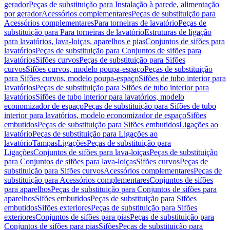
gerador
Peças de substituição para Instalação à parede, alimentação
por gerador
Acessórios complementares
Peças de substituição para
Acessórios complementares
Para torneiras de lavatório
Peças de
substituição para Para torneiras de lavatório
Estruturas de ligação
para lavatórios, lava-loiças, aparelhos e pias
Conjuntos de sifões para
lavatórios
Peças de substituição para Conjuntos de sifões para
lavatórios
Sifões curvos
Peças de substituição para Sifões
curvos
Sifões curvos, modelo poupa-espaço
Peças de substituição
para Sifões curvos, modelo poupa-espaço
Sifões de tubo interior para
lavatórios
Peças de substituição para Sifões de tubo interior para
lavatórios
Sifões de tubo interior para lavatórios, modelo
economizador de espaço
Peças de substituição para Sifões de tubo
interior para lavatórios, modelo economizador de espaço
Sifões
embutidos
Peças de substituição para Sifões embutidos
Ligações ao
lavatório
Peças de substituição para Ligações ao
lavatório
Tampas
Ligações
Peças de substituição para
Ligações
Conjuntos de sifões para lava-loiças
Peças de substituição
para Conjuntos de sifões para lava-loiças
Sifões curvos
Peças de
substituição para Sifões curvos
Acessórios complementares
Peças de
substituição para Acessórios complementares
Conjuntos de sifões
para aparelhos
Peças de substituição para Conjuntos de sifões para
aparelhos
Sifões embutidos
Peças de substituição para Sifões
embutidos
Sifões exteriores
Peças de substituição para Sifões
exteriores
Conjuntos de sifões para pias
Peças de substituição para
Conjuntos de sifões para pias
Sifões
Peças de substituição para