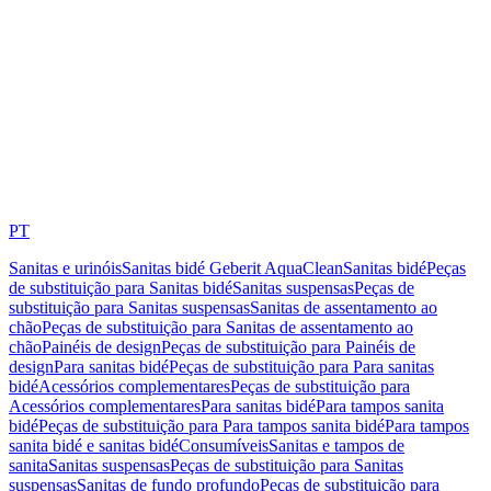
PT
Sanitas e urinóis
Sanitas bidé Geberit AquaClean
Sanitas bidé
Peças
de substituição para Sanitas bidé
Sanitas suspensas
Peças de
substituição para Sanitas suspensas
Sanitas de assentamento ao
chão
Peças de substituição para Sanitas de assentamento ao
chão
Painéis de design
Peças de substituição para Painéis de
design
Para sanitas bidé
Peças de substituição para Para sanitas
bidé
Acessórios complementares
Peças de substituição para
Acessórios complementares
Para sanitas bidé
Para tampos sanita
bidé
Peças de substituição para Para tampos sanita bidé
Para tampos
sanita bidé e sanitas bidé
Consumíveis
Sanitas e tampos de
sanita
Sanitas suspensas
Peças de substituição para Sanitas
suspensas
Sanitas de fundo profundo
Peças de substituição para