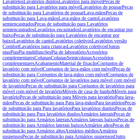
Lavatórios
Lavatórios duplos
Lavatórios para móvel
Peças de
substituição para Lavatórios para móvel
Lavatórios de pousar
Peças
de substituição para Lavatórios de pousar
Lava-mãos
Peças de
substituição para Lava-mãos
Lava-mãos de canto
Lavatórios
semiencastrados
Peças de substituição para Lavatórios
semiencastrados
Lavatórios encastrados
Lavatórios de encastrar por
baixo
Peças de substituição para Lavatórios de encastrar por
baixo
Lavatórios de canto
Lavatórios coletivos
Lavatórios versão
Comfort
Lavatórios para crianças
Lavatórios coletivos
Outras
pias
Pias
Pia multifunções
Pia de laboratório
Acessórios
complementares
Colunas
Colunas
Semicolunas
Acessórios
complementares
Acabamento
Material de fixação
Conjuntos de
lavatório com móvel
Conjuntos de lava-mãos com móvel
Peças de
substituição para Conjuntos de lava-mãos com móvel
Conjuntos de
lavatório com móvel
Conjuntos de lavatórios para móvel com móvel
de lavatório
Peças de substituição para Conjuntos de lavatórios para
móvel com móvel de lavatório
Móveis de casa de banho
Móveis para
lavatório
Peças de substituição para Móveis para lavatório
Para lava-
mãos
Peças de substituição para Para lava-mãos
Para lavatórios
Peças
de substituição para Para lavatórios
Para lavatórios duplos
Peças de
substituição para Para lavatórios duplos
Armários laterais
Peças de
substituição para Armários laterais
Armários laterais baixos
Peças de
substituição para Armários laterais baixos
Armários altos
Peças de
substituição para Armários altos
Armários médios
Armários
suspensos
Peças de substituição para Armários suspensos
Outro