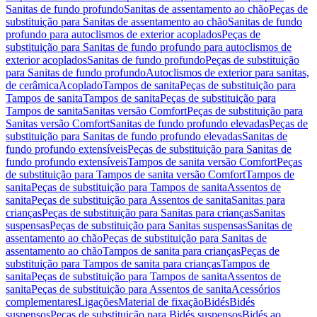
Sanitas de fundo profundo
Sanitas de assentamento ao chão
Peças de
substituição para Sanitas de assentamento ao chão
Sanitas de fundo
profundo para autoclismos de exterior acoplados
Peças de
substituição para Sanitas de fundo profundo para autoclismos de
exterior acoplados
Sanitas de fundo profundo
Peças de substituição
para Sanitas de fundo profundo
Autoclismos de exterior para sanitas,
de cerâmica
Acoplado
Tampos de sanita
Peças de substituição para
Tampos de sanita
Tampos de sanita
Peças de substituição para
Tampos de sanita
Sanitas versão Comfort
Peças de substituição para
Sanitas versão Comfort
Sanitas de fundo profundo elevadas
Peças de
substituição para Sanitas de fundo profundo elevadas
Sanitas de
fundo profundo extensíveis
Peças de substituição para Sanitas de
fundo profundo extensíveis
Tampos de sanita versão Comfort
Peças
de substituição para Tampos de sanita versão Comfort
Tampos de
sanita
Peças de substituição para Tampos de sanita
Assentos de
sanita
Peças de substituição para Assentos de sanita
Sanitas para
crianças
Peças de substituição para Sanitas para crianças
Sanitas
suspensas
Peças de substituição para Sanitas suspensas
Sanitas de
assentamento ao chão
Peças de substituição para Sanitas de
assentamento ao chão
Tampos de sanita para crianças
Peças de
substituição para Tampos de sanita para crianças
Tampos de
sanita
Peças de substituição para Tampos de sanita
Assentos de
sanita
Peças de substituição para Assentos de sanita
Acessórios
complementares
Ligações
Material de fixação
Bidés
Bidés
suspensos
Peças de substituição para Bidés suspensos
Bidés ao