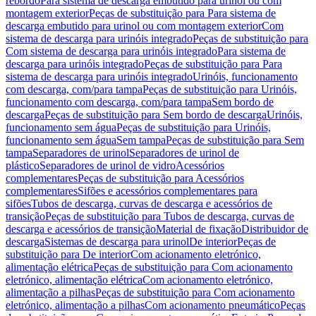
rebordo
Para sistema de descarga embutido para urinol ou com
montagem exterior
Peças de substituição para Para sistema de
descarga embutido para urinol ou com montagem exterior
Com
sistema de descarga para urinóis integrado
Peças de substituição para
Com sistema de descarga para urinóis integrado
Para sistema de
descarga para urinóis integrado
Peças de substituição para Para
sistema de descarga para urinóis integrado
Urinóis, funcionamento
com descarga, com/para tampa
Peças de substituição para Urinóis,
funcionamento com descarga, com/para tampa
Sem bordo de
descarga
Peças de substituição para Sem bordo de descarga
Urinóis,
funcionamento sem água
Peças de substituição para Urinóis,
funcionamento sem água
Sem tampa
Peças de substituição para Sem
tampa
Separadores de urinol
Separadores de urinol de
plástico
Separadores de urinol de vidro
Acessórios
complementares
Peças de substituição para Acessórios
complementares
Sifões e acessórios complementares para
sifões
Tubos de descarga, curvas de descarga e acessórios de
transição
Peças de substituição para Tubos de descarga, curvas de
descarga e acessórios de transição
Material de fixação
Distribuidor de
descarga
Sistemas de descarga para urinol
De interior
Peças de
substituição para De interior
Com acionamento eletrónico,
alimentação elétrica
Peças de substituição para Com acionamento
eletrónico, alimentação elétrica
Com acionamento eletrónico,
alimentação a pilhas
Peças de substituição para Com acionamento
eletrónico, alimentação a pilhas
Com acionamento pneumático
Peças