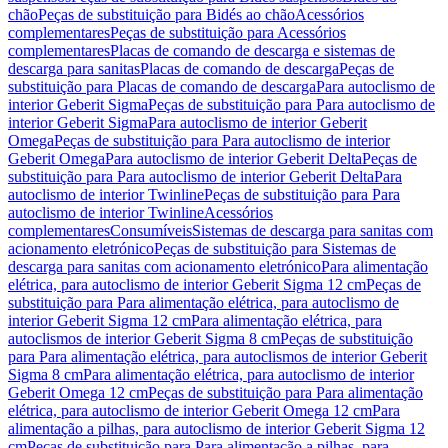
chão
Peças de substituição para Bidés ao chão
Acessórios
complementares
Peças de substituição para Acessórios
complementares
Placas de comando de descarga e sistemas de
descarga para sanitas
Placas de comando de descarga
Peças de
substituição para Placas de comando de descarga
Para autoclismo de
interior Geberit Sigma
Peças de substituição para Para autoclismo de
interior Geberit Sigma
Para autoclismo de interior Geberit
Omega
Peças de substituição para Para autoclismo de interior
Geberit Omega
Para autoclismo de interior Geberit Delta
Peças de
substituição para Para autoclismo de interior Geberit Delta
Para
autoclismo de interior Twinline
Peças de substituição para Para
autoclismo de interior Twinline
Acessórios
complementares
Consumíveis
Sistemas de descarga para sanitas com
acionamento eletrónico
Peças de substituição para Sistemas de
descarga para sanitas com acionamento eletrónico
Para alimentação
elétrica, para autoclismo de interior Geberit Sigma 12 cm
Peças de
substituição para Para alimentação elétrica, para autoclismo de
interior Geberit Sigma 12 cm
Para alimentação elétrica, para
autoclismos de interior Geberit Sigma 8 cm
Peças de substituição
para Para alimentação elétrica, para autoclismos de interior Geberit
Sigma 8 cm
Para alimentação elétrica, para autoclismo de interior
Geberit Omega 12 cm
Peças de substituição para Para alimentação
elétrica, para autoclismo de interior Geberit Omega 12 cm
Para
alimentação a pilhas, para autoclismo de interior Geberit Sigma 12
cm
Peças de substituição para Para alimentação a pilhas, para