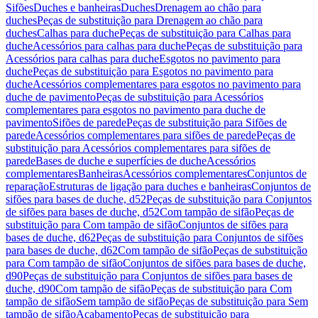
Sifões
Duches e banheiras
Duches
Drenagem ao chão para
duches
Peças de substituição para Drenagem ao chão para
duches
Calhas para duche
Peças de substituição para Calhas para
duche
Acessórios para calhas para duche
Peças de substituição para
Acessórios para calhas para duche
Esgotos no pavimento para
duche
Peças de substituição para Esgotos no pavimento para
duche
Acessórios complementares para esgotos no pavimento para
duche de pavimento
Peças de substituição para Acessórios
complementares para esgotos no pavimento para duche de
pavimento
Sifões de parede
Peças de substituição para Sifões de
parede
Acessórios complementares para sifões de parede
Peças de
substituição para Acessórios complementares para sifões de
parede
Bases de duche e superfícies de duche
Acessórios
complementares
Banheiras
Acessórios complementares
Conjuntos de
reparação
Estruturas de ligação para duches e banheiras
Conjuntos de
sifões para bases de duche, d52
Peças de substituição para Conjuntos
de sifões para bases de duche, d52
Com tampão de sifão
Peças de
substituição para Com tampão de sifão
Conjuntos de sifões para
bases de duche, d62
Peças de substituição para Conjuntos de sifões
para bases de duche, d62
Com tampão de sifão
Peças de substituição
para Com tampão de sifão
Conjuntos de sifões para bases de duche,
d90
Peças de substituição para Conjuntos de sifões para bases de
duche, d90
Com tampão de sifão
Peças de substituição para Com
tampão de sifão
Sem tampão de sifão
Peças de substituição para Sem
tampão de sifão
Acabamento
Peças de substituição para