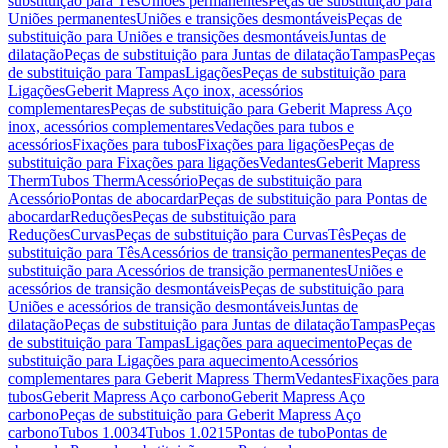
substituição para Tês
Uniões permanentes
Peças de substituição para
Uniões permanentes
Uniões e transições desmontáveis
Peças de
substituição para Uniões e transições desmontáveis
Juntas de
dilatação
Peças de substituição para Juntas de dilatação
Tampas
Peças
de substituição para Tampas
Ligações
Peças de substituição para
Ligações
Geberit Mapress Aço inox, acessórios
complementares
Peças de substituição para Geberit Mapress Aço
inox, acessórios complementares
Vedações para tubos e
acessórios
Fixações para tubos
Fixações para ligações
Peças de
substituição para Fixações para ligações
Vedantes
Geberit Mapress
Therm
Tubos Therm
Acessório
Peças de substituição para
Acessório
Pontas de abocardar
Peças de substituição para Pontas de
abocardar
Reduções
Peças de substituição para
Reduções
Curvas
Peças de substituição para Curvas
Tês
Peças de
substituição para Tês
Acessórios de transição permanentes
Peças de
substituição para Acessórios de transição permanentes
Uniões e
acessórios de transição desmontáveis
Peças de substituição para
Uniões e acessórios de transição desmontáveis
Juntas de
dilatação
Peças de substituição para Juntas de dilatação
Tampas
Peças
de substituição para Tampas
Ligações para aquecimento
Peças de
substituição para Ligações para aquecimento
Acessórios
complementares para Geberit Mapress Therm
Vedantes
Fixações para
tubos
Geberit Mapress Aço carbono
Geberit Mapress Aço
carbono
Peças de substituição para Geberit Mapress Aço
carbono
Tubos 1.0034
Tubos 1.0215
Pontas de tubo
Pontas de