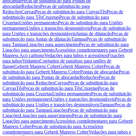
abocardar
Peças de substituição para Pontas de
abocardar
Reduções
Peças de substituição para
Reduções
Curvas
Peças de substituição para Curvas
Tês
Peças de
substituição para Tês
Cruzetas
Peças de substituição para
Cruzetas
Uniões permanentes
Peças de substituição para Uniões
permanentes
Uniões e transições desmontáveis
Peças de substituição
para Uniões e transições desmontáveis
Juntas de dilatação
Peças de
substituição para Juntas de dilatação
Tampas
Peças de substituição
para Tampas
Ligações para aquecimento
Peças de substituição para
Ligações para aquecimento
Acessórios complementares para Geberit
Mapress Aço carbono
Vedações para tubos e acessórios
Fixações
para tubos
Vedantes
Conjuntos de parafuso para uniões de
flange
Geberit Mapress Cobre
Geberit Mapress Cobre
Peças de
substituição para Geberit Mapress Cobre
Pontas de abocardar
Peças
de substituição para Pontas de abocardar
Reduções
Peças de
substituição para Reduções
Curvas
Peças de substituição para
Curvas
Tês
Peças de substituição para Tês
Cruzetas
Peças de
substituição para Cruzetas
Uniões permanentes
Peças de substituição
para Uniões permanentes
Uniões e transições desmontáveis
Peças de
substituição para Uniões e transições desmontáveis
Tampas
Peças de
substituição para Tampas
Ligações
Peças de substituição para
Ligações
Ligações para aquecimento
Peças de substituição para
Ligações para aquecimento
Acessórios complementares para Geberit
Mapress Cobre
Peças de substituição para Acessórios
complementares para Geberit Mapress Cobre
Vedações para tubos e