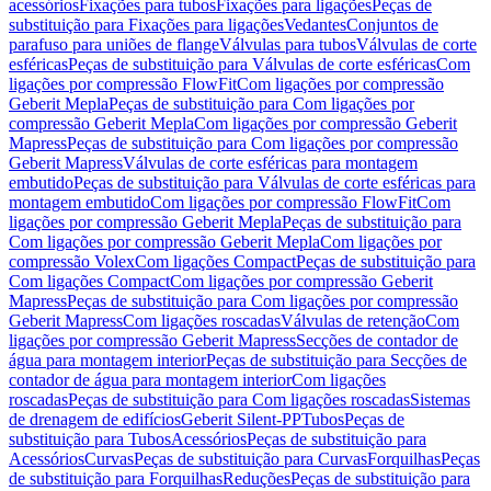
acessórios
Fixações para tubos
Fixações para ligações
Peças de
substituição para Fixações para ligações
Vedantes
Conjuntos de
parafuso para uniões de flange
Válvulas para tubos
Válvulas de corte
esféricas
Peças de substituição para Válvulas de corte esféricas
Com
ligações por compressão FlowFit
Com ligações por compressão
Geberit Mepla
Peças de substituição para Com ligações por
compressão Geberit Mepla
Com ligações por compressão Geberit
Mapress
Peças de substituição para Com ligações por compressão
Geberit Mapress
Válvulas de corte esféricas para montagem
embutido
Peças de substituição para Válvulas de corte esféricas para
montagem embutido
Com ligações por compressão FlowFit
Com
ligações por compressão Geberit Mepla
Peças de substituição para
Com ligações por compressão Geberit Mepla
Com ligações por
compressão Volex
Com ligações Compact
Peças de substituição para
Com ligações Compact
Com ligações por compressão Geberit
Mapress
Peças de substituição para Com ligações por compressão
Geberit Mapress
Com ligações roscadas
Válvulas de retenção
Com
ligações por compressão Geberit Mapress
Secções de contador de
água para montagem interior
Peças de substituição para Secções de
contador de água para montagem interior
Com ligações
roscadas
Peças de substituição para Com ligações roscadas
Sistemas
de drenagem de edifícios
Geberit Silent-PP
Tubos
Peças de
substituição para Tubos
Acessórios
Peças de substituição para
Acessórios
Curvas
Peças de substituição para Curvas
Forquilhas
Peças
de substituição para Forquilhas
Reduções
Peças de substituição para