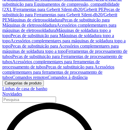
substituição para Equipamentos de compressão, compatibilidade
[2XL]
Ferramentas para Geberit Silent-db20/Geberit PE
Peças de
substituição para Ferramentas para Geberit Silent-db20/Geberit
PE
Máquinas de eletrossoldadura
Peças de substituição para
Máquinas de eletrossoldadura
Acessórios complementares para
máquinas de eletrossoldadura
Máquinas de soldadura topo a
topo
Peças de substituição para Máquinas de soldadura topo a
topo
Acessórios complementares para máquinas de soldadura topo a
topo
Peças de substituição para Acessórios complementares para
máquinas de soldadura topo a topo
Ferramentas de processamento de
tubos
Peças de substituição para Ferramentas de processamento de
tubos
Acessórios complementares para ferramentas de
processamento de tubos
Peças de substituição para Acessórios
complementares para ferramentas de processamento de
tubos
Comandos remotos
Comandos à distância
Categorias de produto
Linhas de casa de banho
Novidades