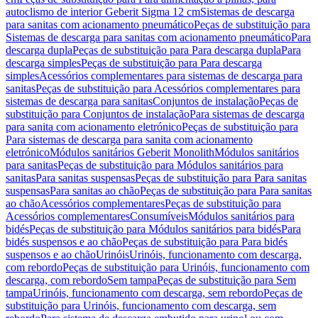
autoclismo de interior Geberit Sigma 12 cm
Sistemas de descarga
para sanitas com acionamento pneumático
Peças de substituição para
Sistemas de descarga para sanitas com acionamento pneumático
Para
descarga dupla
Peças de substituição para Para descarga dupla
Para
descarga simples
Peças de substituição para Para descarga
simples
Acessórios complementares para sistemas de descarga para
sanitas
Peças de substituição para Acessórios complementares para
sistemas de descarga para sanitas
Conjuntos de instalação
Peças de
substituição para Conjuntos de instalação
Para sistemas de descarga
para sanita com acionamento eletrónico
Peças de substituição para
Para sistemas de descarga para sanita com acionamento
eletrónico
Módulos sanitários Geberit Monolith
Módulos sanitários
para sanitas
Peças de substituição para Módulos sanitários para
sanitas
Para sanitas suspensas
Peças de substituição para Para sanitas
suspensas
Para sanitas ao chão
Peças de substituição para Para sanitas
ao chão
Acessórios complementares
Peças de substituição para
Acessórios complementares
Consumíveis
Módulos sanitários para
bidés
Peças de substituição para Módulos sanitários para bidés
Para
bidés suspensos e ao chão
Peças de substituição para Para bidés
suspensos e ao chão
Urinóis
Urinóis, funcionamento com descarga,
com rebordo
Peças de substituição para Urinóis, funcionamento com
descarga, com rebordo
Sem tampa
Peças de substituição para Sem
tampa
Urinóis, funcionamento com descarga, sem rebordo
Peças de
substituição para Urinóis, funcionamento com descarga, sem