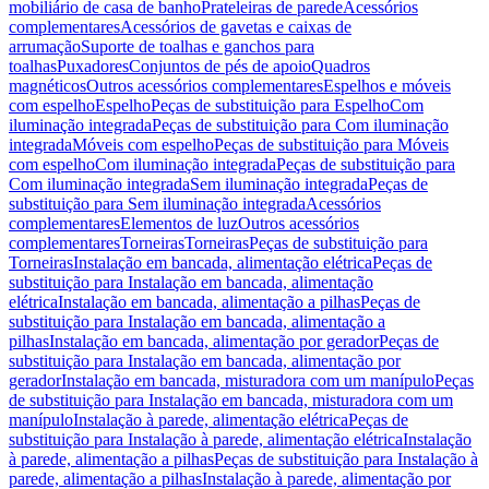
mobiliário de casa de banho
Prateleiras de parede
Acessórios
complementares
Acessórios de gavetas e caixas de
arrumação
Suporte de toalhas e ganchos para
toalhas
Puxadores
Conjuntos de pés de apoio
Quadros
magnéticos
Outros acessórios complementares
Espelhos e móveis
com espelho
Espelho
Peças de substituição para Espelho
Com
iluminação integrada
Peças de substituição para Com iluminação
integrada
Móveis com espelho
Peças de substituição para Móveis
com espelho
Com iluminação integrada
Peças de substituição para
Com iluminação integrada
Sem iluminação integrada
Peças de
substituição para Sem iluminação integrada
Acessórios
complementares
Elementos de luz
Outros acessórios
complementares
Torneiras
Torneiras
Peças de substituição para
Torneiras
Instalação em bancada, alimentação elétrica
Peças de
substituição para Instalação em bancada, alimentação
elétrica
Instalação em bancada, alimentação a pilhas
Peças de
substituição para Instalação em bancada, alimentação a
pilhas
Instalação em bancada, alimentação por gerador
Peças de
substituição para Instalação em bancada, alimentação por
gerador
Instalação em bancada, misturadora com um manípulo
Peças
de substituição para Instalação em bancada, misturadora com um
manípulo
Instalação à parede, alimentação elétrica
Peças de
substituição para Instalação à parede, alimentação elétrica
Instalação
à parede, alimentação a pilhas
Peças de substituição para Instalação à
parede, alimentação a pilhas
Instalação à parede, alimentação por