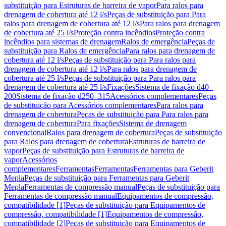
substituição para Estruturas de barreira de vapor
Para ralos para
drenagem de cobertura até 12 l/s
Peças de substituição para Para
ralos para drenagem de cobertura até 12 l/s
Para ralos para drenagem
de cobertura até 25 l/s
Proteção contra incêndios
Proteção contra
incêndios para sistemas de drenagem
Ralos de emergência
Peças de
substituição para Ralos de emergência
Para ralos para drenagem de
cobertura até 12 l/s
Peças de substituição para Para ralos para
drenagem de cobertura até 12 l/s
Para ralos para drenagem de
cobertura até 25 l/s
Peças de substituição para Para ralos para
drenagem de cobertura até 25 l/s
Fixações
Sistema de fixação d40–
200
Sistema de fixação d250–315
Acessórios complementares
Peças
de substituição para Acessórios complementares
Para ralos para
drenagem de cobertura
Peças de substituição para Para ralos para
drenagem de cobertura
Para fixações
Sistema de drenagem
convencional
Ralos para drenagem de cobertura
Peças de substituição
para Ralos para drenagem de cobertura
Estruturas de barreira de
vapor
Peças de substituição para Estruturas de barreira de
vapor
Acessórios
complementares
Ferramentas
Ferramentas
Ferramentas para Geberit
Mepla
Peças de substituição para Ferramentas para Geberit
Mepla
Ferramentas de compressão manual
Peças de substituição para
Ferramentas de compressão manual
Equipamentos de compressão,
compatibilidade [1]
Peças de substituição para Equipamentos de
compressão, compatibilidade [1]
Equipamentos de compressão,
compatibilidade [2]
Peças de substituição para Equipamentos de