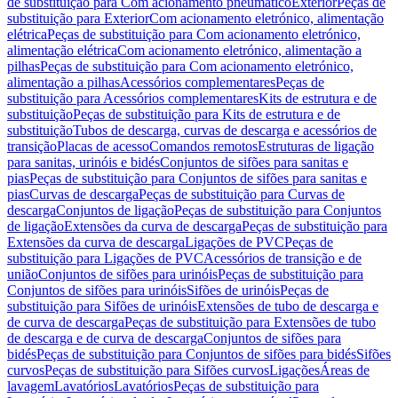
de substituição para Com acionamento pneumático
Exterior
Peças de
substituição para Exterior
Com acionamento eletrónico, alimentação
elétrica
Peças de substituição para Com acionamento eletrónico,
alimentação elétrica
Com acionamento eletrónico, alimentação a
pilhas
Peças de substituição para Com acionamento eletrónico,
alimentação a pilhas
Acessórios complementares
Peças de
substituição para Acessórios complementares
Kits de estrutura e de
substituição
Peças de substituição para Kits de estrutura e de
substituição
Tubos de descarga, curvas de descarga e acessórios de
transição
Placas de acesso
Comandos remotos
Estruturas de ligação
para sanitas, urinóis e bidés
Conjuntos de sifões para sanitas e
pias
Peças de substituição para Conjuntos de sifões para sanitas e
pias
Curvas de descarga
Peças de substituição para Curvas de
descarga
Conjuntos de ligação
Peças de substituição para Conjuntos
de ligação
Extensões da curva de descarga
Peças de substituição para
Extensões da curva de descarga
Ligações de PVC
Peças de
substituição para Ligações de PVC
Acessórios de transição e de
união
Conjuntos de sifões para urinóis
Peças de substituição para
Conjuntos de sifões para urinóis
Sifões de urinóis
Peças de
substituição para Sifões de urinóis
Extensões de tubo de descarga e
de curva de descarga
Peças de substituição para Extensões de tubo
de descarga e de curva de descarga
Conjuntos de sifões para
bidés
Peças de substituição para Conjuntos de sifões para bidés
Sifões
curvos
Peças de substituição para Sifões curvos
Ligações
Áreas de
lavagem
Lavatórios
Lavatórios
Peças de substituição para