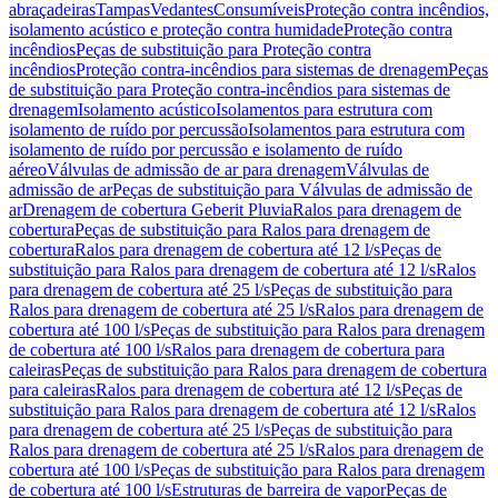
abraçadeiras
Tampas
Vedantes
Consumíveis
Proteção contra incêndios,
isolamento acústico e proteção contra humidade
Proteção contra
incêndios
Peças de substituição para Proteção contra
incêndios
Proteção contra-incêndios para sistemas de drenagem
Peças
de substituição para Proteção contra-incêndios para sistemas de
drenagem
Isolamento acústico
Isolamentos para estrutura com
isolamento de ruído por percussão
Isolamentos para estrutura com
isolamento de ruído por percussão e isolamento de ruído
aéreo
Válvulas de admissão de ar para drenagem
Válvulas de
admissão de ar
Peças de substituição para Válvulas de admissão de
ar
Drenagem de cobertura Geberit Pluvia
Ralos para drenagem de
cobertura
Peças de substituição para Ralos para drenagem de
cobertura
Ralos para drenagem de cobertura até 12 l/s
Peças de
substituição para Ralos para drenagem de cobertura até 12 l/s
Ralos
para drenagem de cobertura até 25 l/s
Peças de substituição para
Ralos para drenagem de cobertura até 25 l/s
Ralos para drenagem de
cobertura até 100 l/s
Peças de substituição para Ralos para drenagem
de cobertura até 100 l/s
Ralos para drenagem de cobertura para
caleiras
Peças de substituição para Ralos para drenagem de cobertura
para caleiras
Ralos para drenagem de cobertura até 12 l/s
Peças de
substituição para Ralos para drenagem de cobertura até 12 l/s
Ralos
para drenagem de cobertura até 25 l/s
Peças de substituição para
Ralos para drenagem de cobertura até 25 l/s
Ralos para drenagem de
cobertura até 100 l/s
Peças de substituição para Ralos para drenagem
de cobertura até 100 l/s
Estruturas de barreira de vapor
Peças de