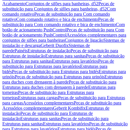
Acabamento
Conjuntos de sifões para banheiras, d52
Peças de
substituição para Conjuntos de sifões para banheiras, d52
Com
comando rotativo
Peças de substituição para Com comando
rotativo
Com comando rotativo e bica de enchimento
Peças de
substituição para Com comando rotativo e bica de enchimento
Com
botão de acionamento PushControl
Peças de substituição para Com
botão de acionamento PushControl
Acessórios complementares para
conjuntos de sifões para banheiras
Conjuntos de ligação
Sistemas de
instalação e descarga
Geberit Duofix
Sistemas de
parede
Painéis
Estruturas de instalação
Peças de substituição para
Estruturas de instalação
Estruturas para sanitas
Peças de substituição
para Estruturas para sanitas
Estruturas para lavatórios
Peças de
substituição para Estruturas para lavatórios
Estruturas para
bidés
Peças de substituição para Estruturas para bidés
Estruturas para
urinóis
Peças de substituição para Estruturas para urinóis
Estruturas
para duches com drenagem à parede
Peças de substituição para
Estruturas para duches com drenagem à parede
Estruturas para
torneiras
Peças de substituição para Estruturas para
torneiras
Estruturas para cargas
Peças de substituição para Estruturas
para cargas
Acessórios complementares
Peças de substituição para
Acessórios complementares
Geberit Kombifix
Estruturas de
instalação
Peças de substituição para Estruturas de
instalação
Estruturas para sanitas
Peças de substituição para
Estruturas para sanitas
Estruturas para lavatórios
Peças de substituição
para Estruturas para lavatórios
Estruturas para bidés
Peças de