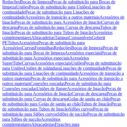
Reduções
Bocas de limpeza
Peças de substituição para Bocas de
limpeza
Uniões
Peças de substituição para Uniões
Ligações de
continuidade
Peças de substituição para Ligações de
continuidade
Acessórios de transição a outros materiais
Acessórios de
ligação
Peças de substituição para Acessórios de ligação
Curvas de
descarga
Peças de substituição para Curvas de descarga
Tubos de
ligação
Peças de substituição para Tubos de ligação
Acessórios
complementares
Abraçadeiras
Tampas
Consumíveis
Geberit
PE
Tubos
Acessórios
Peças de substituição para
Acessórios
Curvas
Forquilhas
Reduções
Bocas de limpeza
Peças de
substituição para Bocas de limpeza
Acessórios especiais
Peças de
substituição para Acessórios especiais
Acessórios
SuperTube
Curvas
Acessórios especiais
Uniões
Peças de substituição
para Uniões
Uniões de soldadura
Ligações de continuidade
Peças de
substituição para Ligações de continuidade
Acessórios de transição a
outros materiais
Peças de substituição para Acessórios de transição a
outros materiais
Conexões roscadas
Peças de substituição para
Conexões roscadas
Uniões de flange
Acessórios de ligação
Peças de
substituição para Acessórios de ligação
Curvas de descarga
Peças de
substituição para Curvas de descarga
Golas de sanita ao chão
Peças
de substituição para Golas de sanita ao chão
Tubos de ligação
Peças
de substituição para Tubos de ligação
Sifões curvos
Peças de
substituição para Sifões curvos
Sifões de sucção
Peças de substituição
para Sifões de sucção
Acessórios
complementares
Abraçadeiras
Fixações para