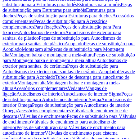
substituição para Estruturas para bidés
Estruturas para urinóis
Peças
de substituição para Estruturas para urinóis
Estruturas para
duches
Peças de substituição para Estruturas para duches
Acessórios
complementares
Peças de substituição para Acessórios
complementares
Para fixações
Peças de substituição para Para
fixações
Autoclismos de exterior
Autoclismos de exterior para
sanitas, de plástico
Peças de substituição para Autoclismos de
exterior para sanitas, de plástico
Acoplado
Peças de substituição para
Acoplado
Montagem alta
Peças de substituição para Montagem
alta
Montagem baixa e montagem a meia-altura
Peças de substituição
para Montagem baixa e montagem a meia-altura
Autoclismos de
exterior para sanitas, de cerâmica
Peças de substituição para
Autoclismos de exterior para sanitas, de cerâmica
Acoplado
Peças de
substituição para Acoplado
Tubos de descarga para autoclismo de
exterior
Montagem alta
Montagem baixa e montagem a meia-
altura
Acessórios complementares
Vedantes
Mangas de
ligação
Autoclismos de interior
Autoclismos de interior Sigma
Peças
de substituição para Autoclismos de interior Sigma
Autoclismos de
interior Omega
Peças de substituição para Autoclismos de interior
Omega
Acessórios complementares
Válvulas de enchimento e de
descarga
Válvulas de enchimento
Peças de substituição para Válvulas
de enchimento
Válvulas de enchimento para autoclismo de
interior
Peças de substituição para Válvulas de enchimento para
autoclismo de interior
Válvulas de enchimento para cisterna
cerâmica
Peças de substituição para Válvulas de enchimento para