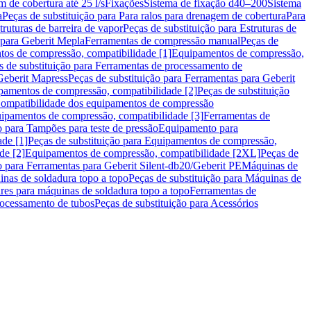
m de cobertura até 25 l/s
Fixações
Sistema de fixação d40–200
Sistema
a
Peças de substituição para Para ralos para drenagem de cobertura
Para
truturas de barreira de vapor
Peças de substituição para Estruturas de
 para Geberit Mepla
Ferramentas de compressão manual
Peças de
tos de compressão, compatibilidade [1]
Equipamentos de compressão,
s de substituição para Ferramentas de processamento de
Geberit Mapress
Peças de substituição para Ferramentas para Geberit
pamentos de compressão, compatibilidade [2]
Peças de substituição
 Compatibilidade dos equipamentos de compressão
uipamentos de compressão, compatibilidade [3]
Ferramentas de
o para Tampões para teste de pressão
Equipamento para
de [1]
Peças de substituição para Equipamentos de compressão,
de [2]
Equipamentos de compressão, compatibilidade [2XL]
Peças de
o para Ferramentas para Geberit Silent-db20/Geberit PE
Máquinas de
nas de soldadura topo a topo
Peças de substituição para Máquinas de
res para máquinas de soldadura topo a topo
Ferramentas de
rocessamento de tubos
Peças de substituição para Acessórios