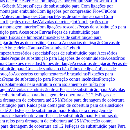
as de corte esféricas
Com ligações por compressão FlowFit
Com
 Geberit Mapress
Peças de substituição para Com ligações por
ra montagem embutido
Com ligações por compressão FlowFit
Com
o Volex
Com ligações Compact
Peças de substituição para Com
m ligações roscadas
Válvulas de retenção
Com ligações por
ra montagem interior
Com ligações roscadas
Peças de substituição para
uição para Acessórios
Curvas
Peças de substituição para
 para Bocas de limpeza
Uniões
Peças de substituição para
 ligação
Peças de substituição para Acessórios de ligação
Curvas de
res
Abraçadeiras
Tampas
Consumíveis
Geberit
limpeza
Acessórios especiais
Peças de substituição para Acessórios
idade
Peças de substituição para Ligações de continuidade
Acessórios
para Conexões roscadas
Uniões de flange
Acessórios de ligação
Peças de
stituição para Golas de sanita ao chão
Tubos de ligação
Peças de
 sucção
Acessórios complementares
Abraçadeiras
Fixações para
os
Peças de substituição para Proteção contra incêndios
Proteção
ico
Isolamentos para estrutura com isolamento de ruído por
enagem
Válvulas de admissão de ar
Peças de substituição para Válvulas
e cobertura
Ralos para drenagem de cobertura até 12 l/s
Peças de
a drenagem de cobertura até 25 l/s
Ralos para drenagem de cobertura
bstituição para Ralos para drenagem de cobertura para caleiras
Ralos
 até 25 l/s
Peças de substituição para Ralos para drenagem de
turas de barreira de vapor
Peças de substituição para Estruturas de
ara ralos para drenagem de cobertura até 25 l/s
Proteção contra
 para drenagem de cobertura até 12 l/s
Peças de substituição para Para