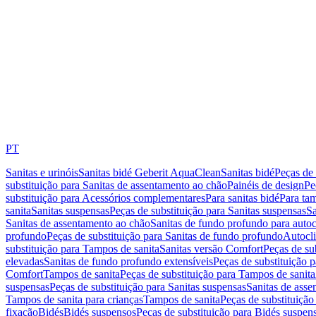
PT
Sanitas e urinóis
Sanitas bidé Geberit AquaClean
Sanitas bidé
Peças de 
substituição para Sanitas de assentamento ao chão
Painéis de design
Pe
substituição para Acessórios complementares
Para sanitas bidé
Para tam
sanita
Sanitas suspensas
Peças de substituição para Sanitas suspensas
Sa
Sanitas de assentamento ao chão
Sanitas de fundo profundo para autoc
profundo
Peças de substituição para Sanitas de fundo profundo
Autocli
substituição para Tampos de sanita
Sanitas versão Comfort
Peças de su
elevadas
Sanitas de fundo profundo extensíveis
Peças de substituição 
Comfort
Tampos de sanita
Peças de substituição para Tampos de sanita
suspensas
Peças de substituição para Sanitas suspensas
Sanitas de ass
Tampos de sanita para crianças
Tampos de sanita
Peças de substituição
fixação
Bidés
Bidés suspensos
Peças de substituição para Bidés suspen