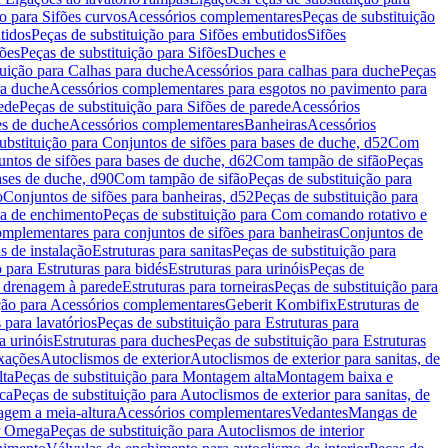
ão para Sifões curvos
Acessórios complementares
Peças de substituição
tidos
Peças de substituição para Sifões embutidos
Sifões
fões
Peças de substituição para Sifões
Duches e
tuição para Calhas para duche
Acessórios para calhas para duche
Peças
ra duche
Acessórios complementares para esgotos no pavimento para
ede
Peças de substituição para Sifões de parede
Acessórios
es de duche
Acessórios complementares
Banheiras
Acessórios
ubstituição para Conjuntos de sifões para bases de duche, d52
Com
untos de sifões para bases de duche, d62
Com tampão de sifão
Peças
ases de duche, d90
Com tampão de sifão
Peças de substituição para
o
Conjuntos de sifões para banheiras, d52
Peças de substituição para
a de enchimento
Peças de substituição para Com comando rotativo e
mplementares para conjuntos de sifões para banheiras
Conjuntos de
s de instalação
Estruturas para sanitas
Peças de substituição para
 para Estruturas para bidés
Estruturas para urinóis
Peças de
m drenagem à parede
Estruturas para torneiras
Peças de substituição para
ição para Acessórios complementares
Geberit Kombifix
Estruturas de
 para lavatórios
Peças de substituição para Estruturas para
a urinóis
Estruturas para duches
Peças de substituição para Estruturas
ixações
Autoclismos de exterior
Autoclismos de exterior para sanitas, de
ta
Peças de substituição para Montagem alta
Montagem baixa e
ica
Peças de substituição para Autoclismos de exterior para sanitas, de
gem a meia-altura
Acessórios complementares
Vedantes
Mangas de
or Omega
Peças de substituição para Autoclismos de interior