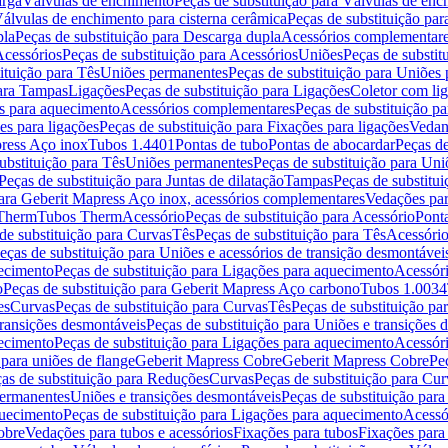
arga
Válvulas de enchimento
Peças de substituição para Válvulas de en
álvulas de enchimento para cisterna cerâmica
Peças de substituição par
pla
Peças de substituição para Descarga dupla
Acessórios complementar
cessórios
Peças de substituição para Acessórios
Uniões
Peças de substit
ituição para Tês
Uniões permanentes
Peças de substituição para Uniões
para Tampas
Ligações
Peças de substituição para Ligações
Coletor com li
es para aquecimento
Acessórios complementares
Peças de substituição p
es para ligações
Peças de substituição para Fixações para ligações
Vedan
press Aço inox
Tubos 1.4401
Pontas de tubo
Pontas de abocardar
Peças de
ubstituição para Tês
Uniões permanentes
Peças de substituição para Un
Peças de substituição para Juntas de dilatação
Tampas
Peças de substitu
para Geberit Mapress Aço inox, acessórios complementares
Vedações par
 Therm
Tubos Therm
Acessório
Peças de substituição para Acessório
Pont
de substituição para Curvas
Tês
Peças de substituição para Tês
Acessório
eças de substituição para Uniões e acessórios de transição desmontávei
ecimento
Peças de substituição para Ligações para aquecimento
Acessór
o
Peças de substituição para Geberit Mapress Aço carbono
Tubos 1.0034
es
Curvas
Peças de substituição para Curvas
Tês
Peças de substituição pa
transições desmontáveis
Peças de substituição para Uniões e transições 
ecimento
Peças de substituição para Ligações para aquecimento
Acessór
para uniões de flange
Geberit Mapress Cobre
Geberit Mapress Cobre
Pe
as de substituição para Reduções
Curvas
Peças de substituição para Cur
permanentes
Uniões e transições desmontáveis
Peças de substituição par
quecimento
Peças de substituição para Ligações para aquecimento
Acessó
obre
Vedações para tubos e acessórios
Fixações para tubos
Fixações para