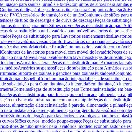
de ligação para sanitas, urinóis e bidés
Conjuntos de sifões para sanitas e
Conjuntos de ligação
Peças de substituição para Conjuntos de ligação
Ex
ões de PVC
Acessórios de transição e de união
Conjuntos de sifões para u
tensões de tubo de descarga e de curva de descarga
Peças de substituiç
juntos de sifões para bidés
Sifões curvos
Peças de substituição para Sif
eças de substituição para Lavatórios para móvel
Lavatórios de pousar
Pe
trados
Peças de substituição para Lavatórios semiencastrados
Lavatórios
coletivos
Lavatórios versão Comfort
Lavatórios para crianças
Lavatórios 
res
Acabamento
Material de fixação
Conjuntos de lavatório com móvel
C
l
Conjuntos de lavatórios para móvel com móvel de lavatório
Peças de s
ituição para Móveis para lavatório
Para lava-mãos
Peças de substituição
rios duplos
Armários laterais
Peças de substituição para Armários laterais
os médios
Armários suspensos
Peças de substituição para Armários susp
arrumação
Suporte de toalhas e ganchos para toalhas
Puxadores
Conjuntos
tituição para Espelho
Com iluminação integrada
Peças de substituição 
 de substituição para Com iluminação integrada
Sem iluminação integr
orneiras
Torneiras
Peças de substituição para Torneiras
Instalação em banc
lhas
Peças de substituição para Instalação em bancada, alimentação a pil
alação em bancada, misturadora com um manípulo
Peças de substituiçã
arede, alimentação elétrica
Instalação à parede, alimentação a pilhas
Peça
ão para Instalação à parede, alimentação por gerador
Acessórios comple
ório
Estruturas de ligação para lavatórios, lava-loiças, aparelhos e pias
Co
s curvos
Sifões curvos, modelo poupa-espaço
Peças de substituição par
rios
Sifões de tubo interior para lavatórios, modelo economizador de es
ão para Sifões embutidos
Ligações ao lavatório
Peças de substituição par