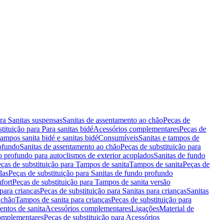
ara Sanitas suspensas
Sanitas de assentamento ao chão
Peças de
tituição para Para sanitas bidé
Acessórios complementares
Peças de
tampos sanita bidé e sanitas bidé
Consumíveis
Sanitas e tampos de
rofundo
Sanitas de assentamento ao chão
Peças de substituição para
o profundo para autoclismos de exterior acoplados
Sanitas de fundo
ças de substituição para Tampos de sanita
Tampos de sanita
Peças de
das
Peças de substituição para Sanitas de fundo profundo
fort
Peças de substituição para Tampos de sanita versão
para crianças
Peças de substituição para Sanitas para crianças
Sanitas
 chão
Tampos de sanita para crianças
Peças de substituição para
entos de sanita
Acessórios complementares
Ligações
Material de
omplementares
Peças de substituição para Acessórios