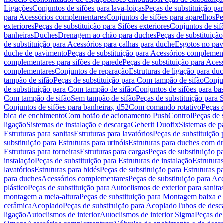
Ligações
Conjuntos de sifões para lava-loiças
Peças de substituição par
para Acessórios complementares
Conjuntos de sifões para aparelhos
Pe
exteriores
Peças de substituição para Sifões exteriores
Conjuntos de sif
banheiras
Duches
Drenagem ao chão para duches
Peças de substituiçã
de substituição para Acessórios para calhas para duche
Esgotos no pav
duche de pavimento
Peças de substituição para Acessórios complemen
complementares para sifões de parede
Peças de substituição para Aces
complementares
Conjuntos de reparação
Estruturas de ligação para du
tampão de sifão
Peças de substituição para Com tampão de sifão
Conjun
de substituição para Com tampão de sifão
Conjuntos de sifões para ba
Com tampão de sifão
Sem tampão de sifão
Peças de substituição para
Conjuntos de sifões para banheiras, d52
Com comando rotativo
Peças 
bica de enchimento
Com botão de acionamento PushControl
Peças de 
ligação
Sistemas de instalação e descarga
Geberit Duofix
Sistemas de p
Estruturas para sanitas
Estruturas para lavatórios
Peças de substituição 
substituição para Estruturas para urinóis
Estruturas para duches com d
Estruturas para torneiras
Estruturas para cargas
Peças de substituição pa
instalação
Peças de substituição para Estruturas de instalação
Estruturas
lavatórios
Estruturas para bidés
Peças de substituição para Estruturas p
para duches
Acessórios complementares
Peças de substituição para A
plástico
Peças de substituição para Autoclismos de exterior para sanitas
montagem a meia-altura
Peças de substituição para Montagem baixa e
cerâmica
Acoplado
Peças de substituição para Acoplado
Tubos de desca
ligação
Autoclismos de interior
Autoclismos de interior Sigma
Peças de