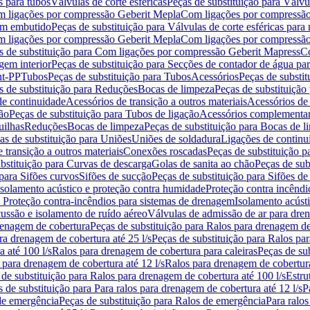
s para tubos
Válvulas de corte esféricas
Peças de substituição para Válvul
om ligações por compressão Geberit Mepla
Com ligações por compressão
gem embutido
Peças de substituição para Válvulas de corte esféricas pa
om ligações por compressão Geberit Mepla
Com ligações por compressã
s de substituição para Com ligações por compressão Geberit Mapress
Co
gem interior
Peças de substituição para Secções de contador de água pa
nt-PP
Tubos
Peças de substituição para Tubos
Acessórios
Peças de substit
s de substituição para Reduções
Bocas de limpeza
Peças de substituição
de continuidade
Acessórios de transição a outros materiais
Acessórios de
ão
Peças de substituição para Tubos de ligação
Acessórios complementa
uilhas
Reduções
Bocas de limpeza
Peças de substituição para Bocas de 
as de substituição para Uniões
Uniões de soldadura
Ligações de continu
 transição a outros materiais
Conexões roscadas
Peças de substituição 
bstituição para Curvas de descarga
Golas de sanita ao chão
Peças de sub
 para Sifões curvos
Sifões de sucção
Peças de substituição para Sifões de
 isolamento acústico e proteção contra humidade
Proteção contra incêndi
a Proteção contra-incêndios para sistemas de drenagem
Isolamento acúst
cussão e isolamento de ruído aéreo
Válvulas de admissão de ar para dr
renagem de cobertura
Peças de substituição para Ralos para drenagem d
ra drenagem de cobertura até 25 l/s
Peças de substituição para Ralos par
 até 100 l/s
Ralos para drenagem de cobertura para caleiras
Peças de su
 para drenagem de cobertura até 12 l/s
Ralos para drenagem de cobertura
 de substituição para Ralos para drenagem de cobertura até 100 l/s
Estru
 de substituição para Para ralos para drenagem de cobertura até 12 l/s
P
de emergência
Peças de substituição para Ralos de emergência
Para ralos