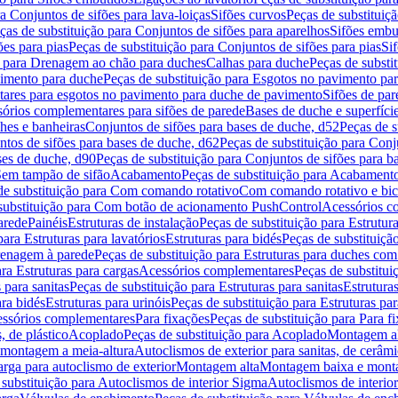
a Conjuntos de sifões para lava-loiças
Sifões curvos
Peças de substituiç
ças de substituição para Conjuntos de sifões para aparelhos
Sifões embu
ões para pias
Peças de substituição para Conjuntos de sifões para pias
Si
o para Drenagem ao chão para duches
Calhas para duche
Peças de substi
imento para duche
Peças de substituição para Esgotos no pavimento pa
tares para esgotos no pavimento para duche de pavimento
Sifões de par
sórios complementares para sifões de parede
Bases de duche e superfíci
ches e banheiras
Conjuntos de sifões para bases de duche, d52
Peças de s
tos de sifões para bases de duche, d62
Peças de substituição para Conj
ses de duche, d90
Peças de substituição para Conjuntos de sifões para b
 Sem tampão de sifão
Acabamento
Peças de substituição para Acabament
de substituição para Com comando rotativo
Com comando rotativo e bic
substituição para Com botão de acionamento PushControl
Acessórios co
arede
Painéis
Estruturas de instalação
Peças de substituição para Estrutura
para Estruturas para lavatórios
Estruturas para bidés
Peças de substituição
renagem à parede
Peças de substituição para Estruturas para duches co
ra Estruturas para cargas
Acessórios complementares
Peças de substitu
 para sanitas
Peças de substituição para Estruturas para sanitas
Estruturas
ara bidés
Estruturas para urinóis
Peças de substituição para Estruturas par
cessórios complementares
Para fixações
Peças de substituição para Para f
, de plástico
Acoplado
Peças de substituição para Acoplado
Montagem al
 montagem a meia-altura
Autoclismos de exterior para sanitas, de cerâm
rga para autoclismo de exterior
Montagem alta
Montagem baixa e monta
 substituição para Autoclismos de interior Sigma
Autoclismos de interi