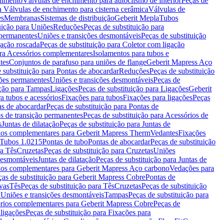
chimento
Válvulas de enchimento para autoclismo de interior
Peças de
a Válvulas de enchimento para cisterna cerâmica
Válvulas de
es
Membranas
Sistemas de distribuição
Geberit Mepla
Tubos
uição para Uniões
Reduções
Peças de substituição para
 permanentes
Uniões e transições desmontáveis
Peças de substituição
gação roscada
Peças de substituição para Coletor com ligação
ara Acessórios complementares
Isolamentos para tubos e
tes
Conjuntos de parafuso para uniões de flange
Geberit Mapress Aço
 substituição para Pontas de abocardar
Reduções
Peças de substituição
iões permanentes
Uniões e transições desmontáveis
Peças de
ição para Tampas
Ligações
Peças de substituição para Ligações
Geberit
a tubos e acessórios
Fixações para tubos
Fixações para ligações
Peças
as de abocardar
Peças de substituição para Pontas de
s de transição permanentes
Peças de substituição para Acessórios de
s
Juntas de dilatação
Peças de substituição para Juntas de
ios complementares para Geberit Mapress Therm
Vedantes
Fixações
Tubos 1.0215
Pontas de tubo
Pontas de abocardar
Peças de substituição
ra Tês
Cruzetas
Peças de substituição para Cruzetas
Uniões
desmontáveis
Juntas de dilatação
Peças de substituição para Juntas de
ios complementares para Geberit Mapress Aço carbono
Vedações para
ças de substituição para Geberit Mapress Cobre
Pontas de
vas
Tês
Peças de substituição para Tês
Cruzetas
Peças de substituição
a Uniões e transições desmontáveis
Tampas
Peças de substituição para
rios complementares para Geberit Mapress Cobre
Peças de
 ligações
Peças de substituição para Fixações para