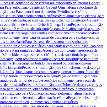
a Placas de comando de descarga
Para autoclismo de interior Geberit
ara Para autoclismo de interior Geberit Omega
Para autoclismo de
uição para Para autoclismo de interior Twinline
Acessórios
para sanitas com acionamento eletrónico
Para alimentação elétrica, para
2 cm
Para alimentação elétrica, para autoclismos de interior Geberit
para autoclismo de interior Geberit Omega 12 cm
Peças de substituição
rit Sigma 12 cm
Peças de substituição para Para alimentação a pilhas,
Sistemas de descarga para sanitas com acionamento pneumático
Para
os complementares para sistemas de descarga para sanitas
Peças de
tos de instalação
Para sistemas de descarga para sanita com
it Monolith
Módulos sanitários para sanitas
Peças de substituição para
ção para Para sanitas ao chão
Acessórios complementares
Peças de
dés
Para bidés suspensos e ao chão
Peças de substituição para Para
 descarga, com rebordo
Sem tampa
Peças de substituição para Sem
 sistema de descarga embutido para urinol ou com montagem
inóis integrado
Peças de substituição para Com sistema de descarga
do
Urinóis, funcionamento com descarga, com/para tampa
Peças de
carga
Urinóis, funcionamento sem água
Peças de substituição para
aradores de urinol de vidro
Acessórios complementares
Peças de
os de transição
Peças de substituição para Tubos de descarga, curvas
ição para De interior
Com acionamento eletrónico, alimentação
e substituição para Com acionamento eletrónico, alimentação a
acionamento eletrónico, alimentação elétrica
Peças de substituição
namento eletrónico, alimentação a pilhas
Acessórios
rutura e de substituição
Tubos de descarga, curvas de descarga e