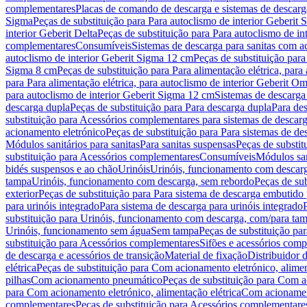
complementares
Placas de comando de descarga e sistemas de descarga
Sigma
Peças de substituição para Para autoclismo de interior Geberit 
interior Geberit Delta
Peças de substituição para Para autoclismo de in
complementares
Consumíveis
Sistemas de descarga para sanitas com a
autoclismo de interior Geberit Sigma 12 cm
Peças de substituição para
Sigma 8 cm
Peças de substituição para Para alimentação elétrica, para
para Para alimentação elétrica, para autoclismo de interior Geberit 
para autoclismo de interior Geberit Sigma 12 cm
Sistemas de descarga
descarga dupla
Peças de substituição para Para descarga dupla
Para de
substituição para Acessórios complementares para sistemas de descarg
acionamento eletrónico
Peças de substituição para Para sistemas de d
Módulos sanitários para sanitas
Para sanitas suspensas
Peças de substit
substituição para Acessórios complementares
Consumíveis
Módulos san
bidés suspensos e ao chão
Urinóis
Urinóis, funcionamento com descar
tampa
Urinóis, funcionamento com descarga, sem rebordo
Peças de su
exterior
Peças de substituição para Para sistema de descarga embutido
para urinóis integrado
Para sistema de descarga para urinóis integrado
substituição para Urinóis, funcionamento com descarga, com/para ta
Urinóis, funcionamento sem água
Sem tampa
Peças de substituição p
substituição para Acessórios complementares
Sifões e acessórios comp
de descarga e acessórios de transição
Material de fixação
Distribuidor 
elétrica
Peças de substituição para Com acionamento eletrónico, alimen
pilhas
Com acionamento pneumático
Peças de substituição para Com 
para Com acionamento eletrónico, alimentação elétrica
Com acionament
complementares
Peças de substituição para Acessórios complementare