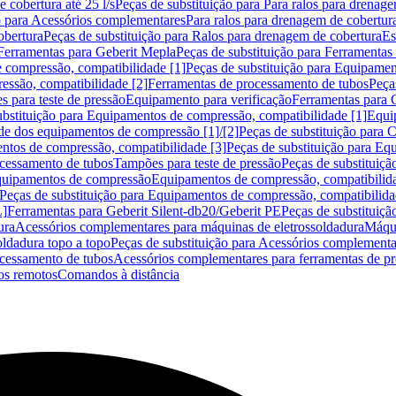
 cobertura até 25 l/s
Peças de substituição para Para ralos para drenage
o para Acessórios complementares
Para ralos para drenagem de cobertur
obertura
Peças de substituição para Ralos para drenagem de cobertura
Es
Ferramentas para Geberit Mepla
Peças de substituição para Ferramentas
 compressão, compatibilidade [1]
Peças de substituição para Equipamen
essão, compatibilidade [2]
Ferramentas de processamento de tubos
Peça
s para teste de pressão
Equipamento para verificação
Ferramentas para 
ubstituição para Equipamentos de compressão, compatibilidade [1]
Equi
de dos equipamentos de compressão [1]/[2]
Peças de substituição para
tos de compressão, compatibilidade [3]
Peças de substituição para Eq
ocessamento de tubos
Tampões para teste de pressão
Peças de substituiçã
Equipamentos de compressão
Equipamentos de compressão, compatibilida
Peças de substituição para Equipamentos de compressão, compatibilida
L]
Ferramentas para Geberit Silent-db20/Geberit PE
Peças de substituiçã
ura
Acessórios complementares para máquinas de eletrossoldadura
Máqui
ldadura topo a topo
Peças de substituição para Acessórios complementa
ocessamento de tubos
Acessórios complementares para ferramentas de p
s remotos
Comandos à distância