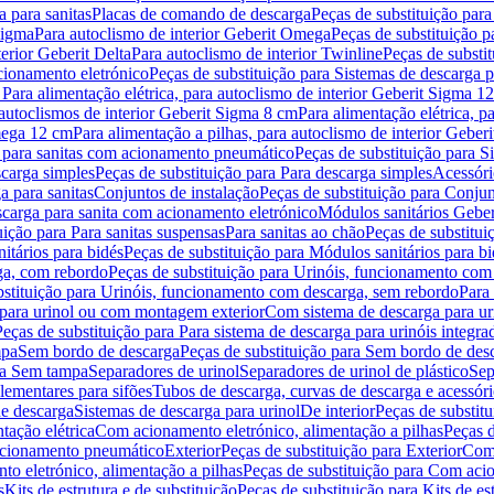
 para sanitas
Placas de comando de descarga
Peças de substituição par
Sigma
Para autoclismo de interior Geberit Omega
Peças de substituição p
terior Geberit Delta
Para autoclismo de interior Twinline
Peças de substit
cionamento eletrónico
Peças de substituição para Sistemas de descarga 
 Para alimentação elétrica, para autoclismo de interior Geberit Sigma 1
 autoclismos de interior Geberit Sigma 8 cm
Para alimentação elétrica, 
Omega 12 cm
Para alimentação a pilhas, para autoclismo de interior Gebe
 para sanitas com acionamento pneumático
Peças de substituição para 
scarga simples
Peças de substituição para Para descarga simples
Acessóri
a para sanitas
Conjuntos de instalação
Peças de substituição para Conjun
escarga para sanita com acionamento eletrónico
Módulos sanitários Geber
uição para Para sanitas suspensas
Para sanitas ao chão
Peças de substitui
itários para bidés
Peças de substituição para Módulos sanitários para bi
ga, com rebordo
Peças de substituição para Urinóis, funcionamento com
bstituição para Urinóis, funcionamento com descarga, sem rebordo
Para
 para urinol ou com montagem exterior
Com sistema de descarga para ur
Peças de substituição para Para sistema de descarga para urinóis integra
mpa
Sem bordo de descarga
Peças de substituição para Sem bordo de des
ara Sem tampa
Separadores de urinol
Separadores de urinol de plástico
Sep
lementares para sifões
Tubos de descarga, curvas de descarga e acessóri
de descarga
Sistemas de descarga para urinol
De interior
Peças de substitu
tação elétrica
Com acionamento eletrónico, alimentação a pilhas
Peças d
acionamento pneumático
Exterior
Peças de substituição para Exterior
Com 
o eletrónico, alimentação a pilhas
Peças de substituição para Com acio
s
Kits de estrutura e de substituição
Peças de substituição para Kits de est