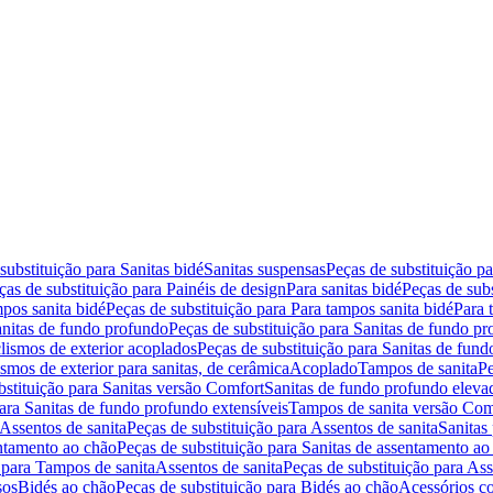
substituição para Sanitas bidé
Sanitas suspensas
Peças de substituição p
ças de substituição para Painéis de design
Para sanitas bidé
Peças de subs
pos sanita bidé
Peças de substituição para Para tampos sanita bidé
Para 
nitas de fundo profundo
Peças de substituição para Sanitas de fundo p
lismos de exterior acoplados
Peças de substituição para Sanitas de fund
smos de exterior para sanitas, de cerâmica
Acoplado
Tampos de sanita
Pe
bstituição para Sanitas versão Comfort
Sanitas de fundo profundo eleva
para Sanitas de fundo profundo extensíveis
Tampos de sanita versão Com
Assentos de sanita
Peças de substituição para Assentos de sanita
Sanitas 
entamento ao chão
Peças de substituição para Sanitas de assentamento ao
 para Tampos de sanita
Assentos de sanita
Peças de substituição para Ass
sos
Bidés ao chão
Peças de substituição para Bidés ao chão
Acessórios c