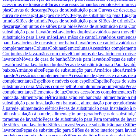
acessórios de transição
Placas de acesso
Comandos remotos
Estruturas 
pias
Curvas de descarga
Peças de substituição para Curvas de descarga
curva de descarga
Ligações de PVC
Peças de substituição para Ligaç
urinóis
Sifões de urinóis
Peças de substituição para Sifões de urinóis
Ex
descarga
Conjuntos de sifões para bidés
Peças de substituição para Con
substituição para Lavatórios
Lavatórios duplos
Lavatórios para móvel
P
substituição para Lava-mãos
Lava-mãos de canto
Lavatórios semiencas
para Lavatórios de encastrar por baixo
Lavatórios de canto
Lavatórios 
complementares
Colunas
Colunas
Semicolunas
Acessórios complementa
Conjuntos de lava-mãos com móvel
Conjuntos de lavatório com móve
lavatório
Móveis de casa de banho
Móveis para lavatório
Peças de subst
lavatórios
Para lavatórios duplos
Peças de substituição para Para lavató
baixos
Armários altos
Peças de substituição para Armários altos
Armári
parede
Acessórios complementares
Acessórios de gavetas e caixas de 
complementares
Espelhos e móveis com espelho
Espelho
Peças de subs
substituição para Móveis com espelho
Com iluminação integrada
Peças
complementares
Elementos de luz
Outros acessórios complementares
T
bancada, alimentação elétrica
Instalação em bancada, alimentação a pi
substituição para Instalação em bancada, alimentação por gerador
Inst
à parede, alimentação elétrica
Peças de substituição para Instalação à p
pilhas
Instalação à parede, alimentação por gerador
Peças de substituiç
torneiras de lavatório
Peças de substituição para Para torneiras de lavat
de sifões para lavatórios
Sifões curvos
Peças de substituição para Sifõe
lavatórios
Peças de substituição para Sifões de tubo interior para lavató
modelo economizador de espaço
Sifões embutidos
Peças de substituiç