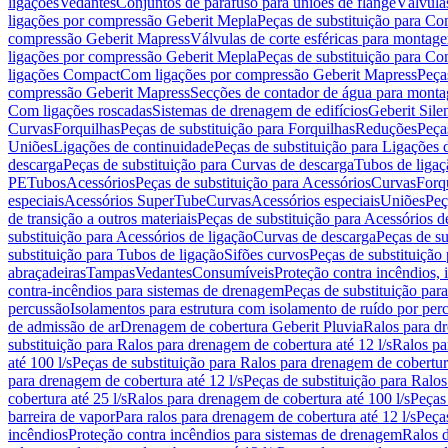
ligações
Vedantes
Conjuntos de parafuso para uniões de flange
Válvula
ligações por compressão Geberit Mepla
Peças de substituição para C
compressão Geberit Mapress
Válvulas de corte esféricas para monta
ligações por compressão Geberit Mepla
Peças de substituição para C
ligações Compact
Com ligações por compressão Geberit Mapress
Peça
compressão Geberit Mapress
Secções de contador de água para monta
Com ligações roscadas
Sistemas de drenagem de edifícios
Geberit Sile
Curvas
Forquilhas
Peças de substituição para Forquilhas
Reduções
Peça
Uniões
Ligações de continuidade
Peças de substituição para Ligações 
descarga
Peças de substituição para Curvas de descarga
Tubos de ligaç
PE
Tubos
Acessórios
Peças de substituição para Acessórios
Curvas
Forq
especiais
Acessórios SuperTube
Curvas
Acessórios especiais
Uniões
Peç
de transição a outros materiais
Peças de substituição para Acessórios de
substituição para Acessórios de ligação
Curvas de descarga
Peças de su
substituição para Tubos de ligação
Sifões curvos
Peças de substituição
abraçadeiras
Tampas
Vedantes
Consumíveis
Proteção contra incêndios,
contra-incêndios para sistemas de drenagem
Peças de substituição par
percussão
Isolamentos para estrutura com isolamento de ruído por per
de admissão de ar
Drenagem de cobertura Geberit Pluvia
Ralos para d
substituição para Ralos para drenagem de cobertura até 12 l/s
Ralos pa
até 100 l/s
Peças de substituição para Ralos para drenagem de cobertura
para drenagem de cobertura até 12 l/s
Peças de substituição para Ralos
cobertura até 25 l/s
Ralos para drenagem de cobertura até 100 l/s
Peças
barreira de vapor
Para ralos para drenagem de cobertura até 12 l/s
Peças
incêndios
Proteção contra incêndios para sistemas de drenagem
Ralos 