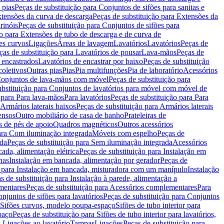
 pias
Peças de substituição para Conjuntos de sifões para sanitas e
tensões da curva de descarga
Peças de substituição para Extensões da
rinóis
Peças de substituição para Conjuntos de sifões para
ão para Extensões de tubo de descarga e de curva de
ões curvos
Ligações
Áreas de lavagem
Lavatórios
Lavatórios
Peças de
ças de substituição para Lavatórios de pousar
Lava-mãos
Peças de
 encastrados
Lavatórios de encastrar por baixo
Peças de substituição
coletivos
Outras pias
Pias
Pia multifunções
Pia de laboratório
Acessórios
onjuntos de lava-mãos com móvel
Peças de substituição para
ubstituição para Conjuntos de lavatórios para móvel com móvel de
 para Para lava-mãos
Para lavatórios
Peças de substituição para Para
Armários laterais baixos
Peças de substituição para Armários laterais
ensos
Outro mobiliário de casa de banho
Prateleiras de
 de pés de apoio
Quadros magnéticos
Outros acessórios
para Com iluminação integrada
Móveis com espelho
Peças de
ada
Peças de substituição para Sem iluminação integrada
Acessórios
ada, alimentação elétrica
Peças de substituição para Instalação em
has
Instalação em bancada, alimentação por gerador
Peças de
o para Instalação em bancada, misturadora com um manípulo
Instalação
s de substituição para Instalação à parede, alimentação a
mentares
Peças de substituição para Acessórios complementares
Para
njuntos de sifões para lavatórios
Peças de substituição para Conjuntos
a Sifões curvos, modelo poupa-espaço
Sifões de tubo interior para
paço
Peças de substituição para Sifões de tubo interior para lavatórios,
a Ligações ao lavatório
Tampas
Ligações
Peças de substituição para