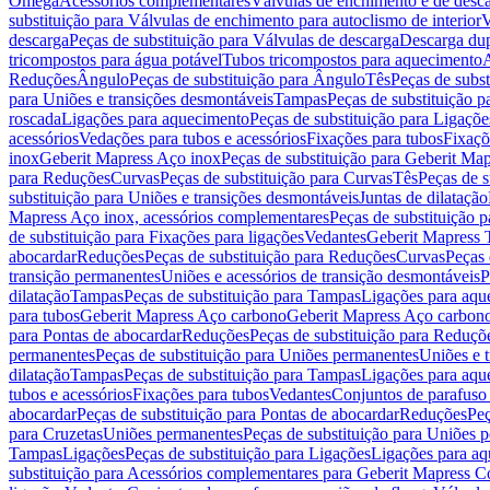
Omega
Acessórios complementares
Válvulas de enchimento e de desc
substituição para Válvulas de enchimento para autoclismo de interior
V
descarga
Peças de substituição para Válvulas de descarga
Descarga du
tricompostos para água potável
Tubos tricompostos para aquecimento
A
Reduções
Ângulo
Peças de substituição para Ângulo
Tês
Peças de subst
para Uniões e transições desmontáveis
Tampas
Peças de substituição 
roscada
Ligações para aquecimento
Peças de substituição para Ligaçõ
acessórios
Vedações para tubos e acessórios
Fixações para tubos
Fixaçõ
inox
Geberit Mapress Aço inox
Peças de substituição para Geberit Ma
para Reduções
Curvas
Peças de substituição para Curvas
Tês
Peças de s
substituição para Uniões e transições desmontáveis
Juntas de dilatação
Mapress Aço inox, acessórios complementares
Peças de substituição 
de substituição para Fixações para ligações
Vedantes
Geberit Mapress
abocardar
Reduções
Peças de substituição para Reduções
Curvas
Peças 
transição permanentes
Uniões e acessórios de transição desmontáveis
P
dilatação
Tampas
Peças de substituição para Tampas
Ligações para aqu
para tubos
Geberit Mapress Aço carbono
Geberit Mapress Aço carbon
para Pontas de abocardar
Reduções
Peças de substituição para Reduçõ
permanentes
Peças de substituição para Uniões permanentes
Uniões e 
dilatação
Tampas
Peças de substituição para Tampas
Ligações para aqu
tubos e acessórios
Fixações para tubos
Vedantes
Conjuntos de parafuso 
abocardar
Peças de substituição para Pontas de abocardar
Reduções
Peç
para Cruzetas
Uniões permanentes
Peças de substituição para Uniões 
Tampas
Ligações
Peças de substituição para Ligações
Ligações para a
substituição para Acessórios complementares para Geberit Mapress C