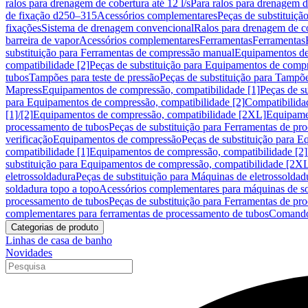
ralos para drenagem de cobertura até 12 l/s
Para ralos para drenagem de
de fixação d250–315
Acessórios complementares
Peças de substituiçã
fixações
Sistema de drenagem convencional
Ralos para drenagem de c
barreira de vapor
Acessórios complementares
Ferramentas
Ferramentas
substituição para Ferramentas de compressão manual
Equipamentos de
compatibilidade [2]
Peças de substituição para Equipamentos de compr
tubos
Tampões para teste de pressão
Peças de substituição para Tampõe
Mapress
Equipamentos de compressão, compatibilidade [1]
Peças de s
para Equipamentos de compressão, compatibilidade [2]
Compatibilida
[1]/[2]
Equipamentos de compressão, compatibilidade [2XL]
Equipamen
processamento de tubos
Peças de substituição para Ferramentas de pr
verificação
Equipamentos de compressão
Peças de substituição para 
compatibilidade [1]
Equipamentos de compressão, compatibilidade [2]
substituição para Equipamentos de compressão, compatibilidade [2X
eletrossoldadura
Peças de substituição para Máquinas de eletrossoldad
soldadura topo a topo
Acessórios complementares para máquinas de so
processamento de tubos
Peças de substituição para Ferramentas de pr
complementares para ferramentas de processamento de tubos
Comando
Categorias de produto
Linhas de casa de banho
Novidades