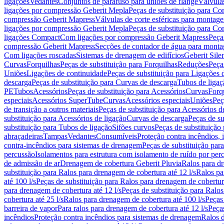
ligações
Vedantes
Conjuntos de parafuso para uniões de flange
Válvula
ligações por compressão Geberit Mepla
Peças de substituição para C
compressão Geberit Mapress
Válvulas de corte esféricas para monta
ligações por compressão Geberit Mepla
Peças de substituição para C
ligações Compact
Com ligações por compressão Geberit Mapress
Peça
compressão Geberit Mapress
Secções de contador de água para monta
Com ligações roscadas
Sistemas de drenagem de edifícios
Geberit Sile
Curvas
Forquilhas
Peças de substituição para Forquilhas
Reduções
Peça
Uniões
Ligações de continuidade
Peças de substituição para Ligações 
descarga
Peças de substituição para Curvas de descarga
Tubos de ligaç
PE
Tubos
Acessórios
Peças de substituição para Acessórios
Curvas
Forq
especiais
Acessórios SuperTube
Curvas
Acessórios especiais
Uniões
Peç
de transição a outros materiais
Peças de substituição para Acessórios de
substituição para Acessórios de ligação
Curvas de descarga
Peças de su
substituição para Tubos de ligação
Sifões curvos
Peças de substituição
abraçadeiras
Tampas
Vedantes
Consumíveis
Proteção contra incêndios,
contra-incêndios para sistemas de drenagem
Peças de substituição par
percussão
Isolamentos para estrutura com isolamento de ruído por per
de admissão de ar
Drenagem de cobertura Geberit Pluvia
Ralos para d
substituição para Ralos para drenagem de cobertura até 12 l/s
Ralos pa
até 100 l/s
Peças de substituição para Ralos para drenagem de cobertura
para drenagem de cobertura até 12 l/s
Peças de substituição para Ralos
cobertura até 25 l/s
Ralos para drenagem de cobertura até 100 l/s
Peças
barreira de vapor
Para ralos para drenagem de cobertura até 12 l/s
Peças
incêndios
Proteção contra incêndios para sistemas de drenagem
Ralos 