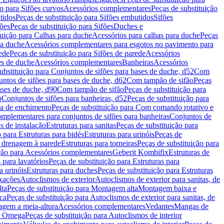
ão para Sifões curvos
Acessórios complementares
Peças de substituição
tidos
Peças de substituição para Sifões embutidos
Sifões
fões
Peças de substituição para Sifões
Duches e
tuição para Calhas para duche
Acessórios para calhas para duche
Peças
ra duche
Acessórios complementares para esgotos no pavimento para
ede
Peças de substituição para Sifões de parede
Acessórios
es de duche
Acessórios complementares
Banheiras
Acessórios
ubstituição para Conjuntos de sifões para bases de duche, d52
Com
untos de sifões para bases de duche, d62
Com tampão de sifão
Peças
ases de duche, d90
Com tampão de sifão
Peças de substituição para
o
Conjuntos de sifões para banheiras, d52
Peças de substituição para
a de enchimento
Peças de substituição para Com comando rotativo e
mplementares para conjuntos de sifões para banheiras
Conjuntos de
s de instalação
Estruturas para sanitas
Peças de substituição para
 para Estruturas para bidés
Estruturas para urinóis
Peças de
m drenagem à parede
Estruturas para torneiras
Peças de substituição para
ição para Acessórios complementares
Geberit Kombifix
Estruturas de
 para lavatórios
Peças de substituição para Estruturas para
a urinóis
Estruturas para duches
Peças de substituição para Estruturas
ixações
Autoclismos de exterior
Autoclismos de exterior para sanitas, de
ta
Peças de substituição para Montagem alta
Montagem baixa e
ica
Peças de substituição para Autoclismos de exterior para sanitas, de
gem a meia-altura
Acessórios complementares
Vedantes
Mangas de
or Omega
Peças de substituição para Autoclismos de interior