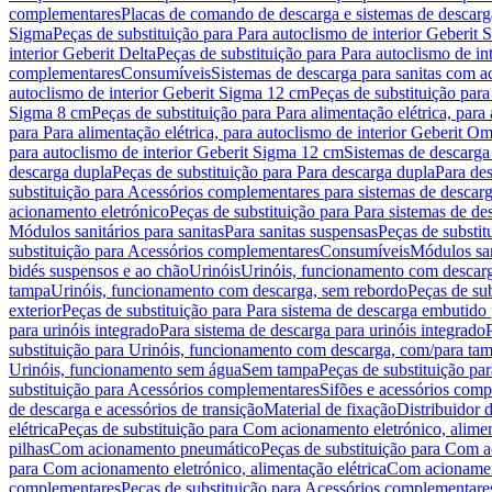
complementares
Placas de comando de descarga e sistemas de descarga
Sigma
Peças de substituição para Para autoclismo de interior Geberit 
interior Geberit Delta
Peças de substituição para Para autoclismo de in
complementares
Consumíveis
Sistemas de descarga para sanitas com a
autoclismo de interior Geberit Sigma 12 cm
Peças de substituição para
Sigma 8 cm
Peças de substituição para Para alimentação elétrica, para
para Para alimentação elétrica, para autoclismo de interior Geberit 
para autoclismo de interior Geberit Sigma 12 cm
Sistemas de descarga
descarga dupla
Peças de substituição para Para descarga dupla
Para de
substituição para Acessórios complementares para sistemas de descarg
acionamento eletrónico
Peças de substituição para Para sistemas de d
Módulos sanitários para sanitas
Para sanitas suspensas
Peças de substit
substituição para Acessórios complementares
Consumíveis
Módulos san
bidés suspensos e ao chão
Urinóis
Urinóis, funcionamento com descar
tampa
Urinóis, funcionamento com descarga, sem rebordo
Peças de su
exterior
Peças de substituição para Para sistema de descarga embutido
para urinóis integrado
Para sistema de descarga para urinóis integrado
substituição para Urinóis, funcionamento com descarga, com/para ta
Urinóis, funcionamento sem água
Sem tampa
Peças de substituição p
substituição para Acessórios complementares
Sifões e acessórios comp
de descarga e acessórios de transição
Material de fixação
Distribuidor 
elétrica
Peças de substituição para Com acionamento eletrónico, alimen
pilhas
Com acionamento pneumático
Peças de substituição para Com 
para Com acionamento eletrónico, alimentação elétrica
Com acionament
complementares
Peças de substituição para Acessórios complementare