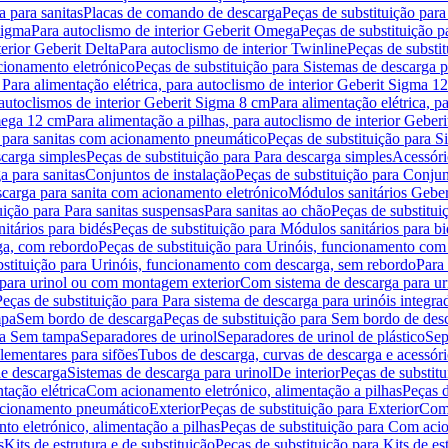
 para sanitas
Placas de comando de descarga
Peças de substituição par
Sigma
Para autoclismo de interior Geberit Omega
Peças de substituição p
terior Geberit Delta
Para autoclismo de interior Twinline
Peças de substit
cionamento eletrónico
Peças de substituição para Sistemas de descarga 
 Para alimentação elétrica, para autoclismo de interior Geberit Sigma 1
 autoclismos de interior Geberit Sigma 8 cm
Para alimentação elétrica, 
Omega 12 cm
Para alimentação a pilhas, para autoclismo de interior Gebe
 para sanitas com acionamento pneumático
Peças de substituição para 
scarga simples
Peças de substituição para Para descarga simples
Acessóri
a para sanitas
Conjuntos de instalação
Peças de substituição para Conjun
escarga para sanita com acionamento eletrónico
Módulos sanitários Geber
uição para Para sanitas suspensas
Para sanitas ao chão
Peças de substitui
itários para bidés
Peças de substituição para Módulos sanitários para bi
ga, com rebordo
Peças de substituição para Urinóis, funcionamento com
bstituição para Urinóis, funcionamento com descarga, sem rebordo
Para
 para urinol ou com montagem exterior
Com sistema de descarga para ur
Peças de substituição para Para sistema de descarga para urinóis integra
mpa
Sem bordo de descarga
Peças de substituição para Sem bordo de des
ara Sem tampa
Separadores de urinol
Separadores de urinol de plástico
Sep
lementares para sifões
Tubos de descarga, curvas de descarga e acessóri
de descarga
Sistemas de descarga para urinol
De interior
Peças de substitu
tação elétrica
Com acionamento eletrónico, alimentação a pilhas
Peças d
acionamento pneumático
Exterior
Peças de substituição para Exterior
Com 
o eletrónico, alimentação a pilhas
Peças de substituição para Com acio
s
Kits de estrutura e de substituição
Peças de substituição para Kits de est