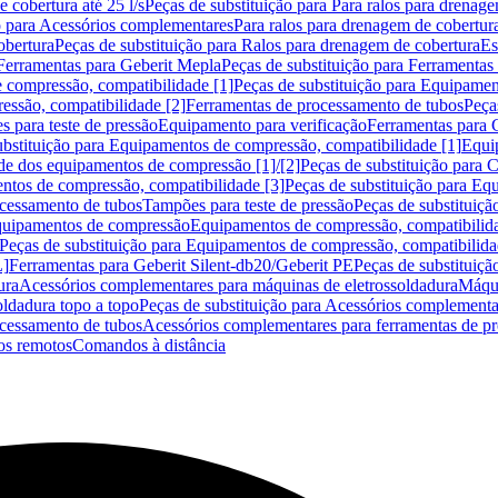
 cobertura até 25 l/s
Peças de substituição para Para ralos para drenage
o para Acessórios complementares
Para ralos para drenagem de cobertur
obertura
Peças de substituição para Ralos para drenagem de cobertura
Es
Ferramentas para Geberit Mepla
Peças de substituição para Ferramentas
 compressão, compatibilidade [1]
Peças de substituição para Equipamen
essão, compatibilidade [2]
Ferramentas de processamento de tubos
Peça
s para teste de pressão
Equipamento para verificação
Ferramentas para 
ubstituição para Equipamentos de compressão, compatibilidade [1]
Equi
de dos equipamentos de compressão [1]/[2]
Peças de substituição para
tos de compressão, compatibilidade [3]
Peças de substituição para Eq
ocessamento de tubos
Tampões para teste de pressão
Peças de substituiçã
Equipamentos de compressão
Equipamentos de compressão, compatibilida
Peças de substituição para Equipamentos de compressão, compatibilida
L]
Ferramentas para Geberit Silent-db20/Geberit PE
Peças de substituiçã
ura
Acessórios complementares para máquinas de eletrossoldadura
Máqui
ldadura topo a topo
Peças de substituição para Acessórios complementa
ocessamento de tubos
Acessórios complementares para ferramentas de p
s remotos
Comandos à distância