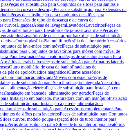
 pias
Peças de substituição para Conjuntos de sifões para sanitas e
tensões da curva de descarga
Peças de substituição para Extensões da
rinóis
Peças de substituição para Conjuntos de sifões para
ão para Extensões de tubo de descarga e de curva de
ões curvos
Ligações
Áreas de lavagem
Lavatórios
Lavatórios
Peças de
ças de substituição para Lavatórios de pousar
Lava-mãos
Peças de
 encastrados
Lavatórios de encastrar por baixo
Peças de substituição
coletivos
Outras pias
Pias
Pia multifunções
Pia de laboratório
Acessórios
onjuntos de lava-mãos com móvel
Peças de substituição para
ubstituição para Conjuntos de lavatórios para móvel com móvel de
 para Para lava-mãos
Para lavatórios
Peças de substituição para Para
Armários laterais baixos
Peças de substituição para Armários laterais
ensos
Outro mobiliário de casa de banho
Prateleiras de
 de pés de apoio
Quadros magnéticos
Outros acessórios
para Com iluminação integrada
Móveis com espelho
Peças de
ada
Peças de substituição para Sem iluminação integrada
Acessórios
ada, alimentação elétrica
Peças de substituição para Instalação em
has
Instalação em bancada, alimentação por gerador
Peças de
o para Instalação em bancada, misturadora com um manípulo
Instalação
s de substituição para Instalação à parede, alimentação a
mentares
Peças de substituição para Acessórios complementares
Para
njuntos de sifões para lavatórios
Peças de substituição para Conjuntos
a Sifões curvos, modelo poupa-espaço
Sifões de tubo interior para
paço
Peças de substituição para Sifões de tubo interior para lavatórios,
a Ligações ao lavatório
Tampas
Ligações
Peças de substituição para