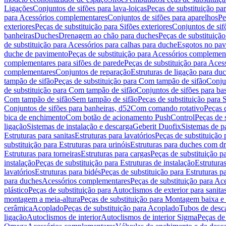
Ligações
Conjuntos de sifões para lava-loiças
Peças de substituição par
para Acessórios complementares
Conjuntos de sifões para aparelhos
Pe
exteriores
Peças de substituição para Sifões exteriores
Conjuntos de sif
banheiras
Duches
Drenagem ao chão para duches
Peças de substituiçã
de substituição para Acessórios para calhas para duche
Esgotos no pav
duche de pavimento
Peças de substituição para Acessórios complemen
complementares para sifões de parede
Peças de substituição para Aces
complementares
Conjuntos de reparação
Estruturas de ligação para du
tampão de sifão
Peças de substituição para Com tampão de sifão
Conjun
de substituição para Com tampão de sifão
Conjuntos de sifões para ba
Com tampão de sifão
Sem tampão de sifão
Peças de substituição para
Conjuntos de sifões para banheiras, d52
Com comando rotativo
Peças 
bica de enchimento
Com botão de acionamento PushControl
Peças de 
ligação
Sistemas de instalação e descarga
Geberit Duofix
Sistemas de p
Estruturas para sanitas
Estruturas para lavatórios
Peças de substituição 
substituição para Estruturas para urinóis
Estruturas para duches com d
Estruturas para torneiras
Estruturas para cargas
Peças de substituição pa
instalação
Peças de substituição para Estruturas de instalação
Estruturas
lavatórios
Estruturas para bidés
Peças de substituição para Estruturas p
para duches
Acessórios complementares
Peças de substituição para A
plástico
Peças de substituição para Autoclismos de exterior para sanitas
montagem a meia-altura
Peças de substituição para Montagem baixa e
cerâmica
Acoplado
Peças de substituição para Acoplado
Tubos de desca
ligação
Autoclismos de interior
Autoclismos de interior Sigma
Peças de