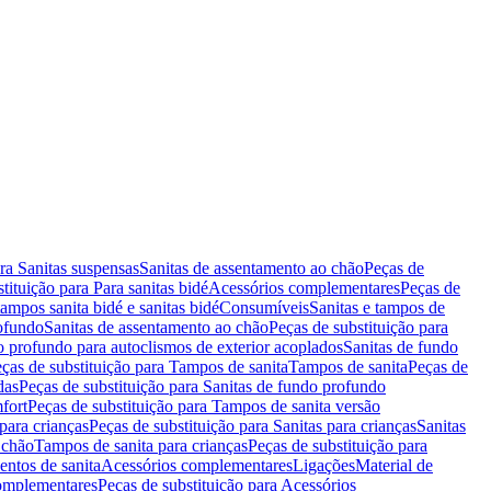
ara Sanitas suspensas
Sanitas de assentamento ao chão
Peças de
tituição para Para sanitas bidé
Acessórios complementares
Peças de
tampos sanita bidé e sanitas bidé
Consumíveis
Sanitas e tampos de
rofundo
Sanitas de assentamento ao chão
Peças de substituição para
o profundo para autoclismos de exterior acoplados
Sanitas de fundo
ças de substituição para Tampos de sanita
Tampos de sanita
Peças de
das
Peças de substituição para Sanitas de fundo profundo
fort
Peças de substituição para Tampos de sanita versão
para crianças
Peças de substituição para Sanitas para crianças
Sanitas
 chão
Tampos de sanita para crianças
Peças de substituição para
entos de sanita
Acessórios complementares
Ligações
Material de
omplementares
Peças de substituição para Acessórios