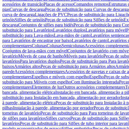
acessórios de transição
Placas de acesso
Comandos remotos
Estruturas 
pias
Curvas de descarga
Peças de substituição para Curvas de descarga
curva de descarga
Ligações de PVC
Peças de substituição para Ligaç
urinóis
Sifões de urinóis
Peças de substituição para Sifões de urinóis
Ex
descarga
Conjuntos de sifões para bidés
Peças de substituição para Con
substituição para Lavatórios
Lavatórios duplos
Lavatórios para móvel
P
substituição para Lava-mãos
Lava-mãos de canto
Lavatórios semiencas
para Lavatórios de encastrar por baixo
Lavatórios de canto
Lavatórios 
complementares
Colunas
Colunas
Semicolunas
Acessórios complementa
Conjuntos de lava-mãos com móvel
Conjuntos de lavatório com móve
lavatório
Móveis de casa de banho
Móveis para lavatório
Peças de subst
lavatórios
Para lavatórios duplos
Peças de substituição para Para lavató
baixos
Armários altos
Peças de substituição para Armários altos
Armári
parede
Acessórios complementares
Acessórios de gavetas e caixas de 
complementares
Espelhos e móveis com espelho
Espelho
Peças de subs
substituição para Móveis com espelho
Com iluminação integrada
Peças
complementares
Elementos de luz
Outros acessórios complementares
T
bancada, alimentação elétrica
Instalação em bancada, alimentação a pi
substituição para Instalação em bancada, alimentação por gerador
Inst
à parede, alimentação elétrica
Peças de substituição para Instalação à p
pilhas
Instalação à parede, alimentação por gerador
Peças de substituiç
torneiras de lavatório
Peças de substituição para Para torneiras de lavat
de sifões para lavatórios
Sifões curvos
Peças de substituição para Sifõe
lavatórios
Peças de substituição para Sifões de tubo interior para lavató
modelo economizador de espaço
Sifões embutidos
Peças de substituiç