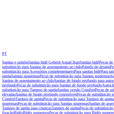
PT
Sanitas e urinóis
Sanitas bidé Geberit AquaClean
Sanitas bidé
Peças de 
substituição para Sanitas de assentamento ao chão
Painéis de design
Pe
substituição para Acessórios complementares
Para sanitas bidé
Para tam
sanita
Sanitas suspensas
Peças de substituição para Sanitas suspensas
Sa
Sanitas de assentamento ao chão
Sanitas de fundo profundo para autoc
profundo
Peças de substituição para Sanitas de fundo profundo
Autocli
substituição para Tampos de sanita
Sanitas versão Comfort
Peças de su
elevadas
Sanitas de fundo profundo extensíveis
Peças de substituição 
Comfort
Tampos de sanita
Peças de substituição para Tampos de sanita
suspensas
Peças de substituição para Sanitas suspensas
Sanitas de ass
Tampos de sanita para crianças
Tampos de sanita
Peças de substituição
fixação
Bidés
Bidés suspensos
Peças de substituição para Bidés suspen