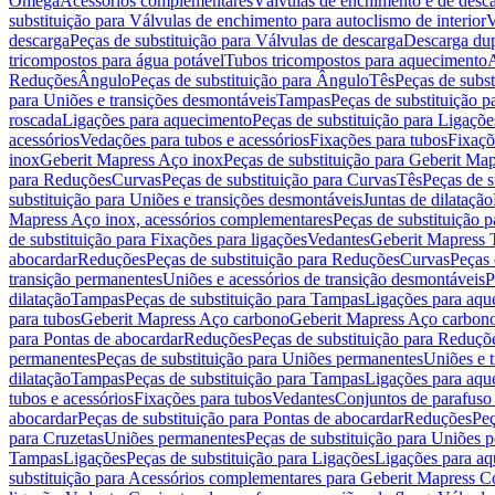
Omega
Acessórios complementares
Válvulas de enchimento e de desc
substituição para Válvulas de enchimento para autoclismo de interior
V
descarga
Peças de substituição para Válvulas de descarga
Descarga du
tricompostos para água potável
Tubos tricompostos para aquecimento
A
Reduções
Ângulo
Peças de substituição para Ângulo
Tês
Peças de subst
para Uniões e transições desmontáveis
Tampas
Peças de substituição 
roscada
Ligações para aquecimento
Peças de substituição para Ligaçõ
acessórios
Vedações para tubos e acessórios
Fixações para tubos
Fixaçõ
inox
Geberit Mapress Aço inox
Peças de substituição para Geberit Ma
para Reduções
Curvas
Peças de substituição para Curvas
Tês
Peças de s
substituição para Uniões e transições desmontáveis
Juntas de dilatação
Mapress Aço inox, acessórios complementares
Peças de substituição 
de substituição para Fixações para ligações
Vedantes
Geberit Mapress
abocardar
Reduções
Peças de substituição para Reduções
Curvas
Peças 
transição permanentes
Uniões e acessórios de transição desmontáveis
P
dilatação
Tampas
Peças de substituição para Tampas
Ligações para aqu
para tubos
Geberit Mapress Aço carbono
Geberit Mapress Aço carbon
para Pontas de abocardar
Reduções
Peças de substituição para Reduçõ
permanentes
Peças de substituição para Uniões permanentes
Uniões e 
dilatação
Tampas
Peças de substituição para Tampas
Ligações para aqu
tubos e acessórios
Fixações para tubos
Vedantes
Conjuntos de parafuso 
abocardar
Peças de substituição para Pontas de abocardar
Reduções
Peç
para Cruzetas
Uniões permanentes
Peças de substituição para Uniões 
Tampas
Ligações
Peças de substituição para Ligações
Ligações para a
substituição para Acessórios complementares para Geberit Mapress C