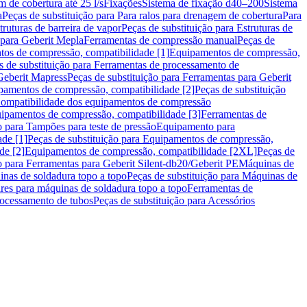
m de cobertura até 25 l/s
Fixações
Sistema de fixação d40–200
Sistema
a
Peças de substituição para Para ralos para drenagem de cobertura
Para
truturas de barreira de vapor
Peças de substituição para Estruturas de
 para Geberit Mepla
Ferramentas de compressão manual
Peças de
tos de compressão, compatibilidade [1]
Equipamentos de compressão,
s de substituição para Ferramentas de processamento de
Geberit Mapress
Peças de substituição para Ferramentas para Geberit
pamentos de compressão, compatibilidade [2]
Peças de substituição
 Compatibilidade dos equipamentos de compressão
uipamentos de compressão, compatibilidade [3]
Ferramentas de
o para Tampões para teste de pressão
Equipamento para
de [1]
Peças de substituição para Equipamentos de compressão,
de [2]
Equipamentos de compressão, compatibilidade [2XL]
Peças de
o para Ferramentas para Geberit Silent-db20/Geberit PE
Máquinas de
nas de soldadura topo a topo
Peças de substituição para Máquinas de
res para máquinas de soldadura topo a topo
Ferramentas de
rocessamento de tubos
Peças de substituição para Acessórios