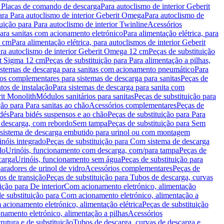
a Placas de comando de descarga
Para autoclismo de interior Geberit
ara Para autoclismo de interior Geberit Omega
Para autoclismo de
uição para Para autoclismo de interior Twinline
Acessórios
para sanitas com acionamento eletrónico
Para alimentação elétrica, para
2 cm
Para alimentação elétrica, para autoclismos de interior Geberit
para autoclismo de interior Geberit Omega 12 cm
Peças de substituição
rit Sigma 12 cm
Peças de substituição para Para alimentação a pilhas,
Sistemas de descarga para sanitas com acionamento pneumático
Para
os complementares para sistemas de descarga para sanitas
Peças de
tos de instalação
Para sistemas de descarga para sanita com
it Monolith
Módulos sanitários para sanitas
Peças de substituição para
ção para Para sanitas ao chão
Acessórios complementares
Peças de
dés
Para bidés suspensos e ao chão
Peças de substituição para Para
 descarga, com rebordo
Sem tampa
Peças de substituição para Sem
 sistema de descarga embutido para urinol ou com montagem
inóis integrado
Peças de substituição para Com sistema de descarga
do
Urinóis, funcionamento com descarga, com/para tampa
Peças de
carga
Urinóis, funcionamento sem água
Peças de substituição para
aradores de urinol de vidro
Acessórios complementares
Peças de
os de transição
Peças de substituição para Tubos de descarga, curvas
ição para De interior
Com acionamento eletrónico, alimentação
e substituição para Com acionamento eletrónico, alimentação a
acionamento eletrónico, alimentação elétrica
Peças de substituição
namento eletrónico, alimentação a pilhas
Acessórios
rutura e de substituição
Tubos de descarga, curvas de descarga e