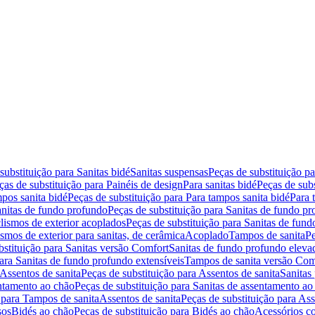
substituição para Sanitas bidé
Sanitas suspensas
Peças de substituição p
ças de substituição para Painéis de design
Para sanitas bidé
Peças de subs
pos sanita bidé
Peças de substituição para Para tampos sanita bidé
Para 
nitas de fundo profundo
Peças de substituição para Sanitas de fundo p
lismos de exterior acoplados
Peças de substituição para Sanitas de fund
smos de exterior para sanitas, de cerâmica
Acoplado
Tampos de sanita
Pe
bstituição para Sanitas versão Comfort
Sanitas de fundo profundo eleva
para Sanitas de fundo profundo extensíveis
Tampos de sanita versão Com
Assentos de sanita
Peças de substituição para Assentos de sanita
Sanitas 
entamento ao chão
Peças de substituição para Sanitas de assentamento ao
 para Tampos de sanita
Assentos de sanita
Peças de substituição para Ass
sos
Bidés ao chão
Peças de substituição para Bidés ao chão
Acessórios c