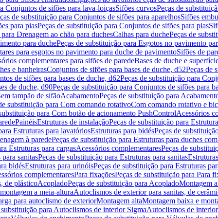
a Conjuntos de sifões para lava-loiças
Sifões curvos
Peças de substituiç
ças de substituição para Conjuntos de sifões para aparelhos
Sifões embu
ões para pias
Peças de substituição para Conjuntos de sifões para pias
Si
o para Drenagem ao chão para duches
Calhas para duche
Peças de substi
imento para duche
Peças de substituição para Esgotos no pavimento pa
tares para esgotos no pavimento para duche de pavimento
Sifões de par
sórios complementares para sifões de parede
Bases de duche e superfíci
ches e banheiras
Conjuntos de sifões para bases de duche, d52
Peças de s
tos de sifões para bases de duche, d62
Peças de substituição para Conj
ses de duche, d90
Peças de substituição para Conjuntos de sifões para b
 Sem tampão de sifão
Acabamento
Peças de substituição para Acabament
de substituição para Com comando rotativo
Com comando rotativo e bic
substituição para Com botão de acionamento PushControl
Acessórios co
arede
Painéis
Estruturas de instalação
Peças de substituição para Estrutura
para Estruturas para lavatórios
Estruturas para bidés
Peças de substituição
renagem à parede
Peças de substituição para Estruturas para duches co
ra Estruturas para cargas
Acessórios complementares
Peças de substitu
 para sanitas
Peças de substituição para Estruturas para sanitas
Estruturas
ara bidés
Estruturas para urinóis
Peças de substituição para Estruturas par
cessórios complementares
Para fixações
Peças de substituição para Para f
, de plástico
Acoplado
Peças de substituição para Acoplado
Montagem al
 montagem a meia-altura
Autoclismos de exterior para sanitas, de cerâm
rga para autoclismo de exterior
Montagem alta
Montagem baixa e monta
 substituição para Autoclismos de interior Sigma
Autoclismos de interi