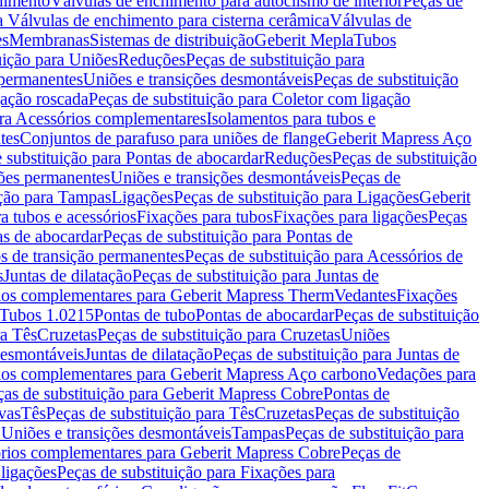
chimento
Válvulas de enchimento para autoclismo de interior
Peças de
a Válvulas de enchimento para cisterna cerâmica
Válvulas de
es
Membranas
Sistemas de distribuição
Geberit Mepla
Tubos
uição para Uniões
Reduções
Peças de substituição para
 permanentes
Uniões e transições desmontáveis
Peças de substituição
gação roscada
Peças de substituição para Coletor com ligação
ara Acessórios complementares
Isolamentos para tubos e
tes
Conjuntos de parafuso para uniões de flange
Geberit Mapress Aço
 substituição para Pontas de abocardar
Reduções
Peças de substituição
iões permanentes
Uniões e transições desmontáveis
Peças de
ição para Tampas
Ligações
Peças de substituição para Ligações
Geberit
a tubos e acessórios
Fixações para tubos
Fixações para ligações
Peças
as de abocardar
Peças de substituição para Pontas de
s de transição permanentes
Peças de substituição para Acessórios de
s
Juntas de dilatação
Peças de substituição para Juntas de
ios complementares para Geberit Mapress Therm
Vedantes
Fixações
Tubos 1.0215
Pontas de tubo
Pontas de abocardar
Peças de substituição
ra Tês
Cruzetas
Peças de substituição para Cruzetas
Uniões
desmontáveis
Juntas de dilatação
Peças de substituição para Juntas de
ios complementares para Geberit Mapress Aço carbono
Vedações para
ças de substituição para Geberit Mapress Cobre
Pontas de
vas
Tês
Peças de substituição para Tês
Cruzetas
Peças de substituição
a Uniões e transições desmontáveis
Tampas
Peças de substituição para
rios complementares para Geberit Mapress Cobre
Peças de
 ligações
Peças de substituição para Fixações para