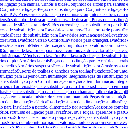
de ligação para sanitas, urinóis e bidés
Conjuntos de sifões para sanitas e
Conjuntos de ligação
Peças de substituição para Conjuntos de ligação
Ex
ões de PVC
Acessórios de transição e de união
Conjuntos de sifões para u
tensões de tubo de descarga e de curva de descarga
Peças de substituiç
juntos de sifões para bidés
Sifões curvos
Peças de substituição para Sif
eças de substituição para Lavatórios para móvel
Lavatórios de pousar
Pe
trados
Peças de substituição para Lavatórios semiencastrados
Lavatórios
coletivos
Lavatórios versão Comfort
Lavatórios para crianças
Lavatórios 
res
Acabamento
Material de fixação
Conjuntos de lavatório com móvel
C
l
Conjuntos de lavatórios para móvel com móvel de lavatório
Peças de s
ituição para Móveis para lavatório
Para lava-mãos
Peças de substituição
rios duplos
Armários laterais
Peças de substituição para Armários laterais
os médios
Armários suspensos
Peças de substituição para Armários susp
arrumação
Suporte de toalhas e ganchos para toalhas
Puxadores
Conjuntos
tituição para Espelho
Com iluminação integrada
Peças de substituição 
 de substituição para Com iluminação integrada
Sem iluminação integr
orneiras
Torneiras
Peças de substituição para Torneiras
Instalação em banc
lhas
Peças de substituição para Instalação em bancada, alimentação a pil
alação em bancada, misturadora com um manípulo
Peças de substituiçã
arede, alimentação elétrica
Instalação à parede, alimentação a pilhas
Peça
ão para Instalação à parede, alimentação por gerador
Acessórios comple
ório
Estruturas de ligação para lavatórios, lava-loiças, aparelhos e pias
Co
s curvos
Sifões curvos, modelo poupa-espaço
Peças de substituição par
rios
Sifões de tubo interior para lavatórios, modelo economizador de es
ão para Sifões embutidos
Ligações ao lavatório
Peças de substituição par