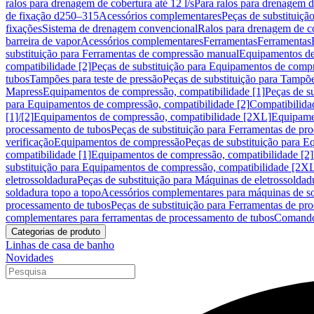
ralos para drenagem de cobertura até 12 l/s
Para ralos para drenagem de
de fixação d250–315
Acessórios complementares
Peças de substituiçã
fixações
Sistema de drenagem convencional
Ralos para drenagem de c
barreira de vapor
Acessórios complementares
Ferramentas
Ferramentas
substituição para Ferramentas de compressão manual
Equipamentos de
compatibilidade [2]
Peças de substituição para Equipamentos de compr
tubos
Tampões para teste de pressão
Peças de substituição para Tampõe
Mapress
Equipamentos de compressão, compatibilidade [1]
Peças de s
para Equipamentos de compressão, compatibilidade [2]
Compatibilida
[1]/[2]
Equipamentos de compressão, compatibilidade [2XL]
Equipamen
processamento de tubos
Peças de substituição para Ferramentas de pr
verificação
Equipamentos de compressão
Peças de substituição para 
compatibilidade [1]
Equipamentos de compressão, compatibilidade [2]
substituição para Equipamentos de compressão, compatibilidade [2X
eletrossoldadura
Peças de substituição para Máquinas de eletrossoldad
soldadura topo a topo
Acessórios complementares para máquinas de so
processamento de tubos
Peças de substituição para Ferramentas de pr
complementares para ferramentas de processamento de tubos
Comando
Categorias de produto
Linhas de casa de banho
Novidades