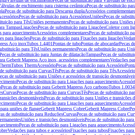
arga
Válvulas de enchimento
Peças de substituição para Válvulas de en
álvulas de enchimento para cisterna cerâmica
Peças de substituição par
pla
Peças de substituição para Descarga dupla
Acessórios complementar
cessórios
Peças de substituição para Acessórios
Uniões
Peças de substit
ituição para Tês
Uniões permanentes
Peças de substituição para Uniões
para Tampas
Ligações
Peças de substituição para Ligações
Coletor com li
es para aquecimento
Acessórios complementares
Peças de substituição p
es para ligações
Peças de substituição para Fixações para ligações
Vedan
press Aço inox
Tubos 1.4401
Pontas de tubo
Pontas de abocardar
Peças de
ubstituição para Tês
Uniões permanentes
Peças de substituição para Un
Peças de substituição para Juntas de dilatação
Tampas
Peças de substitu
para Geberit Mapress Aço inox, acessórios complementares
Vedações par
 Therm
Tubos Therm
Acessório
Peças de substituição para Acessório
Pont
de substituição para Curvas
Tês
Peças de substituição para Tês
Acessório
eças de substituição para Uniões e acessórios de transição desmontávei
ecimento
Peças de substituição para Ligações para aquecimento
Acessór
o
Peças de substituição para Geberit Mapress Aço carbono
Tubos 1.0034
es
Curvas
Peças de substituição para Curvas
Tês
Peças de substituição pa
transições desmontáveis
Peças de substituição para Uniões e transições 
ecimento
Peças de substituição para Ligações para aquecimento
Acessór
para uniões de flange
Geberit Mapress Cobre
Geberit Mapress Cobre
Pe
as de substituição para Reduções
Curvas
Peças de substituição para Cur
permanentes
Uniões e transições desmontáveis
Peças de substituição par
quecimento
Peças de substituição para Ligações para aquecimento
Acessó
obre
Vedações para tubos e acessórios
Fixações para tubos
Fixações para