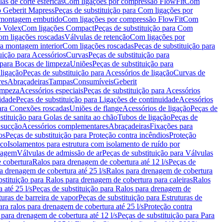
as de corte esféricas
Com ligações por compressão FlowFit
Com
 Geberit Mapress
Peças de substituição para Com ligações por
ra montagem embutido
Com ligações por compressão FlowFit
Com
o Volex
Com ligações Compact
Peças de substituição para Com
m ligações roscadas
Válvulas de retenção
Com ligações por
ra montagem interior
Com ligações roscadas
Peças de substituição para
uição para Acessórios
Curvas
Peças de substituição para
 para Bocas de limpeza
Uniões
Peças de substituição para
 ligação
Peças de substituição para Acessórios de ligação
Curvas de
res
Abraçadeiras
Tampas
Consumíveis
Geberit
limpeza
Acessórios especiais
Peças de substituição para Acessórios
idade
Peças de substituição para Ligações de continuidade
Acessórios
para Conexões roscadas
Uniões de flange
Acessórios de ligação
Peças de
stituição para Golas de sanita ao chão
Tubos de ligação
Peças de
 sucção
Acessórios complementares
Abraçadeiras
Fixações para
os
Peças de substituição para Proteção contra incêndios
Proteção
ico
Isolamentos para estrutura com isolamento de ruído por
enagem
Válvulas de admissão de ar
Peças de substituição para Válvulas
e cobertura
Ralos para drenagem de cobertura até 12 l/s
Peças de
a drenagem de cobertura até 25 l/s
Ralos para drenagem de cobertura
bstituição para Ralos para drenagem de cobertura para caleiras
Ralos
 até 25 l/s
Peças de substituição para Ralos para drenagem de
turas de barreira de vapor
Peças de substituição para Estruturas de
ara ralos para drenagem de cobertura até 25 l/s
Proteção contra
 para drenagem de cobertura até 12 l/s
Peças de substituição para Para