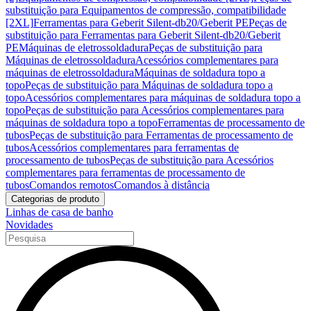
substituição para Equipamentos de compressão, compatibilidade
[2XL]
Ferramentas para Geberit Silent-db20/Geberit PE
Peças de
substituição para Ferramentas para Geberit Silent-db20/Geberit
PE
Máquinas de eletrossoldadura
Peças de substituição para
Máquinas de eletrossoldadura
Acessórios complementares para
máquinas de eletrossoldadura
Máquinas de soldadura topo a
topo
Peças de substituição para Máquinas de soldadura topo a
topo
Acessórios complementares para máquinas de soldadura topo a
topo
Peças de substituição para Acessórios complementares para
máquinas de soldadura topo a topo
Ferramentas de processamento de
tubos
Peças de substituição para Ferramentas de processamento de
tubos
Acessórios complementares para ferramentas de
processamento de tubos
Peças de substituição para Acessórios
complementares para ferramentas de processamento de
tubos
Comandos remotos
Comandos à distância
Categorias de produto
Linhas de casa de banho
Novidades