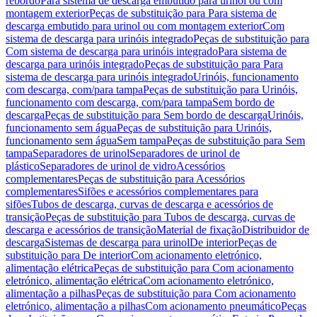
rebordo
Para sistema de descarga embutido para urinol ou com
montagem exterior
Peças de substituição para Para sistema de
descarga embutido para urinol ou com montagem exterior
Com
sistema de descarga para urinóis integrado
Peças de substituição para
Com sistema de descarga para urinóis integrado
Para sistema de
descarga para urinóis integrado
Peças de substituição para Para
sistema de descarga para urinóis integrado
Urinóis, funcionamento
com descarga, com/para tampa
Peças de substituição para Urinóis,
funcionamento com descarga, com/para tampa
Sem bordo de
descarga
Peças de substituição para Sem bordo de descarga
Urinóis,
funcionamento sem água
Peças de substituição para Urinóis,
funcionamento sem água
Sem tampa
Peças de substituição para Sem
tampa
Separadores de urinol
Separadores de urinol de
plástico
Separadores de urinol de vidro
Acessórios
complementares
Peças de substituição para Acessórios
complementares
Sifões e acessórios complementares para
sifões
Tubos de descarga, curvas de descarga e acessórios de
transição
Peças de substituição para Tubos de descarga, curvas de
descarga e acessórios de transição
Material de fixação
Distribuidor de
descarga
Sistemas de descarga para urinol
De interior
Peças de
substituição para De interior
Com acionamento eletrónico,
alimentação elétrica
Peças de substituição para Com acionamento
eletrónico, alimentação elétrica
Com acionamento eletrónico,
alimentação a pilhas
Peças de substituição para Com acionamento
eletrónico, alimentação a pilhas
Com acionamento pneumático
Peças