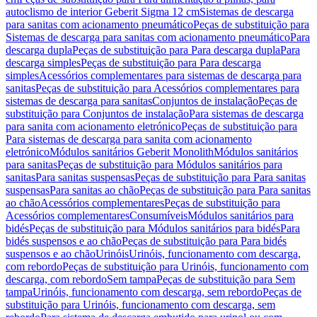
autoclismo de interior Geberit Sigma 12 cm
Sistemas de descarga
para sanitas com acionamento pneumático
Peças de substituição para
Sistemas de descarga para sanitas com acionamento pneumático
Para
descarga dupla
Peças de substituição para Para descarga dupla
Para
descarga simples
Peças de substituição para Para descarga
simples
Acessórios complementares para sistemas de descarga para
sanitas
Peças de substituição para Acessórios complementares para
sistemas de descarga para sanitas
Conjuntos de instalação
Peças de
substituição para Conjuntos de instalação
Para sistemas de descarga
para sanita com acionamento eletrónico
Peças de substituição para
Para sistemas de descarga para sanita com acionamento
eletrónico
Módulos sanitários Geberit Monolith
Módulos sanitários
para sanitas
Peças de substituição para Módulos sanitários para
sanitas
Para sanitas suspensas
Peças de substituição para Para sanitas
suspensas
Para sanitas ao chão
Peças de substituição para Para sanitas
ao chão
Acessórios complementares
Peças de substituição para
Acessórios complementares
Consumíveis
Módulos sanitários para
bidés
Peças de substituição para Módulos sanitários para bidés
Para
bidés suspensos e ao chão
Peças de substituição para Para bidés
suspensos e ao chão
Urinóis
Urinóis, funcionamento com descarga,
com rebordo
Peças de substituição para Urinóis, funcionamento com
descarga, com rebordo
Sem tampa
Peças de substituição para Sem
tampa
Urinóis, funcionamento com descarga, sem rebordo
Peças de
substituição para Urinóis, funcionamento com descarga, sem