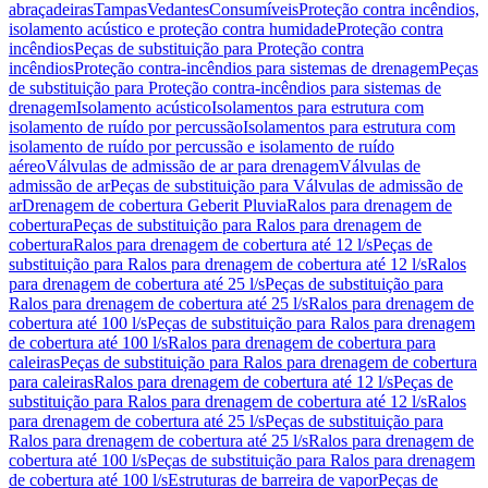
abraçadeiras
Tampas
Vedantes
Consumíveis
Proteção contra incêndios,
isolamento acústico e proteção contra humidade
Proteção contra
incêndios
Peças de substituição para Proteção contra
incêndios
Proteção contra-incêndios para sistemas de drenagem
Peças
de substituição para Proteção contra-incêndios para sistemas de
drenagem
Isolamento acústico
Isolamentos para estrutura com
isolamento de ruído por percussão
Isolamentos para estrutura com
isolamento de ruído por percussão e isolamento de ruído
aéreo
Válvulas de admissão de ar para drenagem
Válvulas de
admissão de ar
Peças de substituição para Válvulas de admissão de
ar
Drenagem de cobertura Geberit Pluvia
Ralos para drenagem de
cobertura
Peças de substituição para Ralos para drenagem de
cobertura
Ralos para drenagem de cobertura até 12 l/s
Peças de
substituição para Ralos para drenagem de cobertura até 12 l/s
Ralos
para drenagem de cobertura até 25 l/s
Peças de substituição para
Ralos para drenagem de cobertura até 25 l/s
Ralos para drenagem de
cobertura até 100 l/s
Peças de substituição para Ralos para drenagem
de cobertura até 100 l/s
Ralos para drenagem de cobertura para
caleiras
Peças de substituição para Ralos para drenagem de cobertura
para caleiras
Ralos para drenagem de cobertura até 12 l/s
Peças de
substituição para Ralos para drenagem de cobertura até 12 l/s
Ralos
para drenagem de cobertura até 25 l/s
Peças de substituição para
Ralos para drenagem de cobertura até 25 l/s
Ralos para drenagem de
cobertura até 100 l/s
Peças de substituição para Ralos para drenagem
de cobertura até 100 l/s
Estruturas de barreira de vapor
Peças de