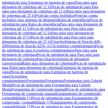
substituição para Estruturas de barreira de vapor
Para ralos para
drenagem de cobertura até 12 l/s
Peças de substituição para Para
ralos para drenagem de cobertura até 12 l/s
Para ralos para drenagem
de cobertura até 25 l/s
Proteção contra incêndios
Proteção contra
incêndios para sistemas de drenagem
Ralos de emergência
Peças de
substituição para Ralos de emergência
Para ralos para drenagem de
cobertura até 12 l/s
Peças de substituição para Para ralos para
drenagem de cobertura até 12 l/s
Para ralos para drenagem de
cobertura até 25 l/s
Peças de substituição para Para ralos para
drenagem de cobertura até 25 l/s
Fixações
Sistema de fixação d40–
200
Sistema de fixação d250–315
Acessórios complementares
Peças
de substituição para Acessórios complementares
Para ralos para
drenagem de cobertura
Peças de substituição para Para ralos para
drenagem de cobertura
Para fixações
Sistema de drenagem
convencional
Ralos para drenagem de cobertura
Peças de substituição
para Ralos para drenagem de cobertura
Estruturas de barreira de
vapor
Peças de substituição para Estruturas de barreira de
vapor
Acessórios
complementares
Ferramentas
Ferramentas
Ferramentas para Geberit
Mepla
Peças de substituição para Ferramentas para Geberit
Mepla
Ferramentas de compressão manual
Peças de substituição para
Ferramentas de compressão manual
Equipamentos de compressão,
compatibilidade [1]
Peças de substituição para Equipamentos de
compressão, compatibilidade [1]
Equipamentos de compressão,
compatibilidade [2]
Peças de substituição para Equipamentos de