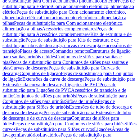
de substituição para Com acionamento pneumático
Exterior
Peças de
substituição para Exterior
Com acionamento eletrónico, alimentação
elétrica
Peças de substituição para Com acionamento eletrónico,
alimentação elétrica
Com acionamento eletrónico, alimentação a
pilhas
Peças de substituição para Com acionamento eletrónico,
alimentação a pilhas
Acessórios complementares
Peças de
substituição para Acessórios complementares
Kits de estrutura e de
substituição
Peças de substituição para Kits de estrutura e de
substituição
Tubos de descarga, curvas de descarga e acessórios de
transição
Placas de acesso
Comandos remotos
Estruturas de ligação
para sanitas, urinóis e bidés
Conjuntos de sifões para sanitas e
pias
Peças de substituição para Conjuntos de sifões para sanitas e
pias
Curvas de descarga
Peças de substituição para Curvas de
descarga
Conjuntos de ligação
Peças de substituição para Conjuntos
de ligação
Extensões da curva de descarga
Peças de substituição para
Extensões da curva de descarga
Ligações de PVC
Peças de
substituição para Ligações de PVC
Acessórios de transição e de
união
Conjuntos de sifões para urinóis
Peças de substituição para
Conjuntos de sifões para urinóis
Sifões de urinóis
Peças de
substituição para Sifões de urinóis
Extensões de tubo de descarga e
de curva de descarga
Peças de substituição para Extensões de tubo
de descarga e de curva de descarga
Conjuntos de sifões para
bidés
Peças de substituição para Conjuntos de sifões para bidés
Sifões
curvos
Peças de substituição para Sifões curvos
Ligações
Áreas de
lavagem
Lavatórios
Lavatórios
Peças de substituição para