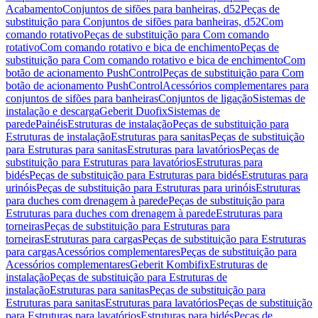
Acabamento
Conjuntos de sifões para banheiras, d52
Peças de
substituição para Conjuntos de sifões para banheiras, d52
Com
comando rotativo
Peças de substituição para Com comando
rotativo
Com comando rotativo e bica de enchimento
Peças de
substituição para Com comando rotativo e bica de enchimento
Com
botão de acionamento PushControl
Peças de substituição para Com
botão de acionamento PushControl
Acessórios complementares para
conjuntos de sifões para banheiras
Conjuntos de ligação
Sistemas de
instalação e descarga
Geberit Duofix
Sistemas de
parede
Painéis
Estruturas de instalação
Peças de substituição para
Estruturas de instalação
Estruturas para sanitas
Peças de substituição
para Estruturas para sanitas
Estruturas para lavatórios
Peças de
substituição para Estruturas para lavatórios
Estruturas para
bidés
Peças de substituição para Estruturas para bidés
Estruturas para
urinóis
Peças de substituição para Estruturas para urinóis
Estruturas
para duches com drenagem à parede
Peças de substituição para
Estruturas para duches com drenagem à parede
Estruturas para
torneiras
Peças de substituição para Estruturas para
torneiras
Estruturas para cargas
Peças de substituição para Estruturas
para cargas
Acessórios complementares
Peças de substituição para
Acessórios complementares
Geberit Kombifix
Estruturas de
instalação
Peças de substituição para Estruturas de
instalação
Estruturas para sanitas
Peças de substituição para
Estruturas para sanitas
Estruturas para lavatórios
Peças de substituição
para Estruturas para lavatórios
Estruturas para bidés
Peças de