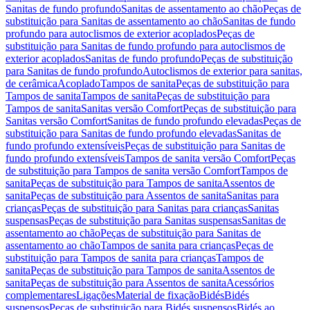
Sanitas de fundo profundo
Sanitas de assentamento ao chão
Peças de
substituição para Sanitas de assentamento ao chão
Sanitas de fundo
profundo para autoclismos de exterior acoplados
Peças de
substituição para Sanitas de fundo profundo para autoclismos de
exterior acoplados
Sanitas de fundo profundo
Peças de substituição
para Sanitas de fundo profundo
Autoclismos de exterior para sanitas,
de cerâmica
Acoplado
Tampos de sanita
Peças de substituição para
Tampos de sanita
Tampos de sanita
Peças de substituição para
Tampos de sanita
Sanitas versão Comfort
Peças de substituição para
Sanitas versão Comfort
Sanitas de fundo profundo elevadas
Peças de
substituição para Sanitas de fundo profundo elevadas
Sanitas de
fundo profundo extensíveis
Peças de substituição para Sanitas de
fundo profundo extensíveis
Tampos de sanita versão Comfort
Peças
de substituição para Tampos de sanita versão Comfort
Tampos de
sanita
Peças de substituição para Tampos de sanita
Assentos de
sanita
Peças de substituição para Assentos de sanita
Sanitas para
crianças
Peças de substituição para Sanitas para crianças
Sanitas
suspensas
Peças de substituição para Sanitas suspensas
Sanitas de
assentamento ao chão
Peças de substituição para Sanitas de
assentamento ao chão
Tampos de sanita para crianças
Peças de
substituição para Tampos de sanita para crianças
Tampos de
sanita
Peças de substituição para Tampos de sanita
Assentos de
sanita
Peças de substituição para Assentos de sanita
Acessórios
complementares
Ligações
Material de fixação
Bidés
Bidés
suspensos
Peças de substituição para Bidés suspensos
Bidés ao