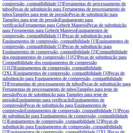
compressão, compatibilidade [2]
Ferramentas de processamento de
tubos
Peças de substituição para Ferramentas de processamento de
tubos
Tampões para teste de pressão
Peças de substituição para
Tampões para teste de pressão
Equipamento para
verificação
Ferramentas para Geberit Mapress
Peças de substituição
para Ferramentas para Geberit Mapress
Equipamentos de
compressão, compatibilidade [1]
Peças de substituição para
Equipamentos de compressão, compatibilidade [1]
Equipamentos de
compressão, compatibilidade [2]
Peças de substituição para
Equipamentos de compressão, compatibilidade [2]
Compatibilidade
dos equipamentos de compressão [1]/[2]
Peças de substituição para
Compatibilidade dos equipamentos de compressão
[1]/[2]
Equipamentos de compressão, compatibilidade
[2XL]
Equipamentos de compressão, compatibilidade [3]
Peças de
substituição para Equipamentos de compressão, compatibilidade
[3]
Ferramentas de processamento de tubos
Peças de substituição para
Ferramentas de processamento de tubos
Tampões para teste de
pressão
Peças de substituição para Tampões para teste de
pressão
Equipamento para verificação
Equipamentos de
compressão
Peças de substituição para Equipamentos de
compressão
Equipamentos de compressão, compatibilidade [1]
Peças
de substituição para Equipamentos de compressão, compatibilidade
[1]
Equipamentos de compressão, compatibilidade [2]
Peças de
substituição para Equipamentos de compressão, compatibilidade
[2]
Equipamentos de compressão, compatibilidade [2XL]
Peças de