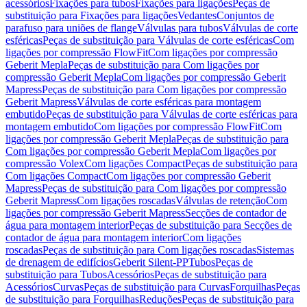
acessórios
Fixações para tubos
Fixações para ligações
Peças de
substituição para Fixações para ligações
Vedantes
Conjuntos de
parafuso para uniões de flange
Válvulas para tubos
Válvulas de corte
esféricas
Peças de substituição para Válvulas de corte esféricas
Com
ligações por compressão FlowFit
Com ligações por compressão
Geberit Mepla
Peças de substituição para Com ligações por
compressão Geberit Mepla
Com ligações por compressão Geberit
Mapress
Peças de substituição para Com ligações por compressão
Geberit Mapress
Válvulas de corte esféricas para montagem
embutido
Peças de substituição para Válvulas de corte esféricas para
montagem embutido
Com ligações por compressão FlowFit
Com
ligações por compressão Geberit Mepla
Peças de substituição para
Com ligações por compressão Geberit Mepla
Com ligações por
compressão Volex
Com ligações Compact
Peças de substituição para
Com ligações Compact
Com ligações por compressão Geberit
Mapress
Peças de substituição para Com ligações por compressão
Geberit Mapress
Com ligações roscadas
Válvulas de retenção
Com
ligações por compressão Geberit Mapress
Secções de contador de
água para montagem interior
Peças de substituição para Secções de
contador de água para montagem interior
Com ligações
roscadas
Peças de substituição para Com ligações roscadas
Sistemas
de drenagem de edifícios
Geberit Silent-PP
Tubos
Peças de
substituição para Tubos
Acessórios
Peças de substituição para
Acessórios
Curvas
Peças de substituição para Curvas
Forquilhas
Peças
de substituição para Forquilhas
Reduções
Peças de substituição para