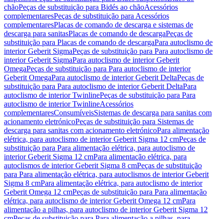
chão
Peças de substituição para Bidés ao chão
Acessórios
complementares
Peças de substituição para Acessórios
complementares
Placas de comando de descarga e sistemas de
descarga para sanitas
Placas de comando de descarga
Peças de
substituição para Placas de comando de descarga
Para autoclismo de
interior Geberit Sigma
Peças de substituição para Para autoclismo de
interior Geberit Sigma
Para autoclismo de interior Geberit
Omega
Peças de substituição para Para autoclismo de interior
Geberit Omega
Para autoclismo de interior Geberit Delta
Peças de
substituição para Para autoclismo de interior Geberit Delta
Para
autoclismo de interior Twinline
Peças de substituição para Para
autoclismo de interior Twinline
Acessórios
complementares
Consumíveis
Sistemas de descarga para sanitas com
acionamento eletrónico
Peças de substituição para Sistemas de
descarga para sanitas com acionamento eletrónico
Para alimentação
elétrica, para autoclismo de interior Geberit Sigma 12 cm
Peças de
substituição para Para alimentação elétrica, para autoclismo de
interior Geberit Sigma 12 cm
Para alimentação elétrica, para
autoclismos de interior Geberit Sigma 8 cm
Peças de substituição
para Para alimentação elétrica, para autoclismos de interior Geberit
Sigma 8 cm
Para alimentação elétrica, para autoclismo de interior
Geberit Omega 12 cm
Peças de substituição para Para alimentação
elétrica, para autoclismo de interior Geberit Omega 12 cm
Para
alimentação a pilhas, para autoclismo de interior Geberit Sigma 12
cm
Peças de substituição para Para alimentação a pilhas, para