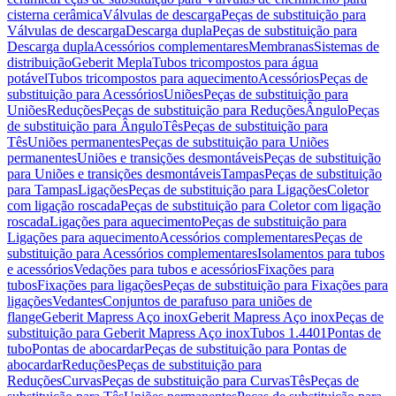
cisterna cerâmica
Válvulas de descarga
Peças de substituição para
Válvulas de descarga
Descarga dupla
Peças de substituição para
Descarga dupla
Acessórios complementares
Membranas
Sistemas de
distribuição
Geberit Mepla
Tubos tricompostos para água
potável
Tubos tricompostos para aquecimento
Acessórios
Peças de
substituição para Acessórios
Uniões
Peças de substituição para
Uniões
Reduções
Peças de substituição para Reduções
Ângulo
Peças
de substituição para Ângulo
Tês
Peças de substituição para
Tês
Uniões permanentes
Peças de substituição para Uniões
permanentes
Uniões e transições desmontáveis
Peças de substituição
para Uniões e transições desmontáveis
Tampas
Peças de substituição
para Tampas
Ligações
Peças de substituição para Ligações
Coletor
com ligação roscada
Peças de substituição para Coletor com ligação
roscada
Ligações para aquecimento
Peças de substituição para
Ligações para aquecimento
Acessórios complementares
Peças de
substituição para Acessórios complementares
Isolamentos para tubos
e acessórios
Vedações para tubos e acessórios
Fixações para
tubos
Fixações para ligações
Peças de substituição para Fixações para
ligações
Vedantes
Conjuntos de parafuso para uniões de
flange
Geberit Mapress Aço inox
Geberit Mapress Aço inox
Peças de
substituição para Geberit Mapress Aço inox
Tubos 1.4401
Pontas de
tubo
Pontas de abocardar
Peças de substituição para Pontas de
abocardar
Reduções
Peças de substituição para
Reduções
Curvas
Peças de substituição para Curvas
Tês
Peças de