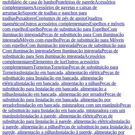
mobiliário de casa de banho
Prateleiras de parede
Acessórios
complementares
Acessórios de gavetas e caixas de
arrumação
Suporte de toalhas e ganchos para
toalhas
Puxadores
Conjuntos de pés de apoio
Quadros
magnéticos
Outros acessórios complementares
Espelhos e móveis
com espelho
Espelho
Peças de substituição para Espelho
Com
iluminação integrada
Peças de substituição para Com iluminação
integrada
Móveis com espelho
Peças de substituição para Móveis
com espelho
Com iluminação integrada
Peças de substituição para
Com iluminação integrada
Sem iluminação integrada
Peças de
substituição para Sem iluminação integrada
Acessórios
complementares
Elementos de luz
Outros acessórios
complementares
Torneiras
Torneiras
Peças de substituição para
Torneiras
Instalação em bancada, alimentação elétrica
Peças de
substituição para Instalação em bancada, alimentação
elétrica
Instalação em bancada, alimentação a pilhas
Peças de
substituição para Instalação em bancada, alimentação a
pilhas
Instalação em bancada, alimentação por gerador
Peças de
substituição para Instalação em bancada, alimentação por
gerador
Instalação em bancada, misturadora com um manípulo
Peças
de substituição para Instalação em bancada, misturadora com um
manípulo
Instalação à parede, alimentação elétrica
Peças de
substituição para Instalação à parede, alimentação elétrica
Instalação
à parede, alimentação a pilhas
Peças de substituição para Instalação à
parede, alimentação a pilhas
Instalação à parede, alimentação por