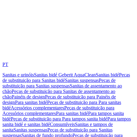
PT
Sanitas e urinóis
Sanitas bidé Geberit AquaClean
Sanitas bidé
Peças
de substituição para Sanitas bidé
Sanitas suspensas
Peças de
substituição para Sanitas suspensas
Sanitas de assentamento ao
chão
Peças de substituição para Sanitas de assentamento ao
chão
Painéis de design
Peças de substituição para Painéis de
design
Para sanitas bidé
Peças de substituição para Para sanitas
bidé
Acessórios complementares
Peças de substituição para
Acessórios complementares
Para sanitas bidé
Para tampos sanita
bidé
Peças de substituição para Para tampos sanita bidé
Para tampos
sanita bidé e sanitas bidé
Consumíveis
Sanitas e tampos de
sanita
Sanitas suspensas
Peças de substituição para Sanitas
suspensas
Sanitas de fundo profundo
Peças de substituição para