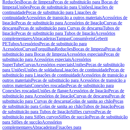
Reduções
Bocas de limpeza
Peças de substituição para Bocas de
limpeza
Uniões
Peças de substituição para Uniões
Ligações de
continuidade
Peças de substituição para Ligações de
continuidade
Acessórios de transição a outros materiais
Acessórios de
ligação
Peças de substituição para Acessórios de ligação
Curvas de
descarga
Peças de substituição para Curvas de descarga
Tubos de
ligação
Peças de substituição para Tubos de ligação
Acessórios
complementares
Abraçadeiras
Tampas
Consumíveis
Geberit
PE
Tubos
Acessórios
Peças de substituição para
Acessórios
Curvas
Forquilhas
Reduções
Bocas de limpeza
Peças de
substituição para Bocas de limpeza
Acessórios especiais
Peças de
substituição para Acessórios especiais
Acessórios
SuperTube
Curvas
Acessórios especiais
Uniões
Peças de substituição
para Uniões
Uniões de soldadura
Ligações de continuidade
Peças de
substituição para Ligações de continuidade
Acessórios de transição a
outros materiais
Peças de substituição para Acessórios de transição a
outros materiais
Conexões roscadas
Peças de substituição para
Conexões roscadas
Uniões de flange
Acessórios de ligação
Peças de
substituição para Acessórios de ligação
Curvas de descarga
Peças de
substituição para Curvas de descarga
Golas de sanita ao chão
Peças
de substituição para Golas de sanita ao chão
Tubos de ligação
Peças
de substituição para Tubos de ligação
Sifões curvos
Peças de
substituição para Sifões curvos
Sifões de sucção
Peças de substituição
para Sifões de sucção
Acessórios
complementares
Abraçadeiras
Fixações para