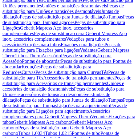
substituição para Tês
Uniões permanentes
Peças de substituição para
Uniões permanentes
Uniões e transições desmontáveis
Peças de
substituição para Uniões e transições desmontáveis
Juntas de
dilatação
Peças de substituição para Juntas de dilatação
Tampas
Peças
de substituição para Tampas
Ligações
Peças de substituição para
Ligações
Geberit Mapress Aço inox, acessórios
complementares
Peças de substituição para Geberit Mapress Aço
inox, acessórios complementares
Vedações para tubos e
acessórios
Fixações para tubos
Fixações para ligações
Peças de
substituição para Fixações para ligações
Vedantes
Geberit Mapress
Therm
Tubos Therm
Acessório
Peças de substituição para
Acessório
Pontas de abocardar
Peças de substituição para Pontas de
abocardar
Reduções
Peças de substituição para
Reduções
Curvas
Peças de substituição para Curvas
Tês
Peças de
substituição para Tês
Acessórios de transição permanentes
Peças de
substituição para Acessórios de transição permanentes
Uniões e
acessórios de transição desmontáveis
Peças de substituição para
Uniões e acessórios de transição desmontáveis
Juntas de
dilatação
Peças de substituição para Juntas de dilatação
Tampas
Peças
de substituição para Tampas
Ligações para aquecimento
Peças de
substituição para Ligações para aquecimento
Acessórios
complementares para Geberit Mapress Therm
Vedantes
Fixações para
tubos
Geberit Mapress Aço carbono
Geberit Mapress Aço
carbono
Peças de substituição para Geberit Mapress Aço
carbono
Tubos 1.0034
Tubos 1.0215
Pontas de tubo
Pontas de