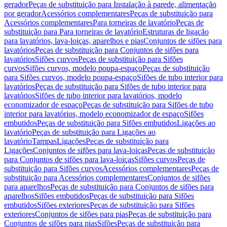
gerador
Peças de substituição para Instalação à parede, alimentação
por gerador
Acessórios complementares
Peças de substituição para
Acessórios complementares
Para torneiras de lavatório
Peças de
substituição para Para torneiras de lavatório
Estruturas de ligação
para lavatórios, lava-loiças, aparelhos e pias
Conjuntos de sifões para
lavatórios
Peças de substituição para Conjuntos de sifões para
lavatórios
Sifões curvos
Peças de substituição para Sifões
curvos
Sifões curvos, modelo poupa-espaço
Peças de substituição
para Sifões curvos, modelo poupa-espaço
Sifões de tubo interior para
lavatórios
Peças de substituição para Sifões de tubo interior para
lavatórios
Sifões de tubo interior para lavatórios, modelo
economizador de espaço
Peças de substituição para Sifões de tubo
interior para lavatórios, modelo economizador de espaço
Sifões
embutidos
Peças de substituição para Sifões embutidos
Ligações ao
lavatório
Peças de substituição para Ligações ao
lavatório
Tampas
Ligações
Peças de substituição para
Ligações
Conjuntos de sifões para lava-loiças
Peças de substituição
para Conjuntos de sifões para lava-loiças
Sifões curvos
Peças de
substituição para Sifões curvos
Acessórios complementares
Peças de
substituição para Acessórios complementares
Conjuntos de sifões
para aparelhos
Peças de substituição para Conjuntos de sifões para
aparelhos
Sifões embutidos
Peças de substituição para Sifões
embutidos
Sifões exteriores
Peças de substituição para Sifões
exteriores
Conjuntos de sifões para pias
Peças de substituição para
Conjuntos de sifões para pias
Sifões
Peças de substituição para