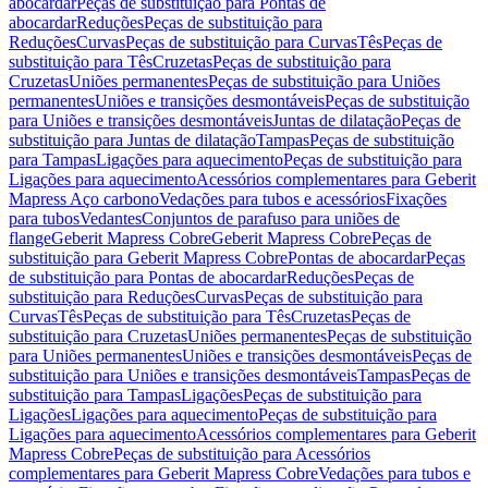
abocardar
Peças de substituição para Pontas de
abocardar
Reduções
Peças de substituição para
Reduções
Curvas
Peças de substituição para Curvas
Tês
Peças de
substituição para Tês
Cruzetas
Peças de substituição para
Cruzetas
Uniões permanentes
Peças de substituição para Uniões
permanentes
Uniões e transições desmontáveis
Peças de substituição
para Uniões e transições desmontáveis
Juntas de dilatação
Peças de
substituição para Juntas de dilatação
Tampas
Peças de substituição
para Tampas
Ligações para aquecimento
Peças de substituição para
Ligações para aquecimento
Acessórios complementares para Geberit
Mapress Aço carbono
Vedações para tubos e acessórios
Fixações
para tubos
Vedantes
Conjuntos de parafuso para uniões de
flange
Geberit Mapress Cobre
Geberit Mapress Cobre
Peças de
substituição para Geberit Mapress Cobre
Pontas de abocardar
Peças
de substituição para Pontas de abocardar
Reduções
Peças de
substituição para Reduções
Curvas
Peças de substituição para
Curvas
Tês
Peças de substituição para Tês
Cruzetas
Peças de
substituição para Cruzetas
Uniões permanentes
Peças de substituição
para Uniões permanentes
Uniões e transições desmontáveis
Peças de
substituição para Uniões e transições desmontáveis
Tampas
Peças de
substituição para Tampas
Ligações
Peças de substituição para
Ligações
Ligações para aquecimento
Peças de substituição para
Ligações para aquecimento
Acessórios complementares para Geberit
Mapress Cobre
Peças de substituição para Acessórios
complementares para Geberit Mapress Cobre
Vedações para tubos e