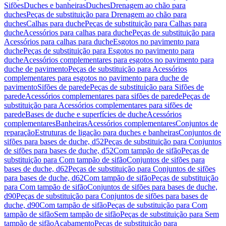
Sifões
Duches e banheiras
Duches
Drenagem ao chão para
duches
Peças de substituição para Drenagem ao chão para
duches
Calhas para duche
Peças de substituição para Calhas para
duche
Acessórios para calhas para duche
Peças de substituição para
Acessórios para calhas para duche
Esgotos no pavimento para
duche
Peças de substituição para Esgotos no pavimento para
duche
Acessórios complementares para esgotos no pavimento para
duche de pavimento
Peças de substituição para Acessórios
complementares para esgotos no pavimento para duche de
pavimento
Sifões de parede
Peças de substituição para Sifões de
parede
Acessórios complementares para sifões de parede
Peças de
substituição para Acessórios complementares para sifões de
parede
Bases de duche e superfícies de duche
Acessórios
complementares
Banheiras
Acessórios complementares
Conjuntos de
reparação
Estruturas de ligação para duches e banheiras
Conjuntos de
sifões para bases de duche, d52
Peças de substituição para Conjuntos
de sifões para bases de duche, d52
Com tampão de sifão
Peças de
substituição para Com tampão de sifão
Conjuntos de sifões para
bases de duche, d62
Peças de substituição para Conjuntos de sifões
para bases de duche, d62
Com tampão de sifão
Peças de substituição
para Com tampão de sifão
Conjuntos de sifões para bases de duche,
d90
Peças de substituição para Conjuntos de sifões para bases de
duche, d90
Com tampão de sifão
Peças de substituição para Com
tampão de sifão
Sem tampão de sifão
Peças de substituição para Sem
tampão de sifão
Acabamento
Peças de substituição para