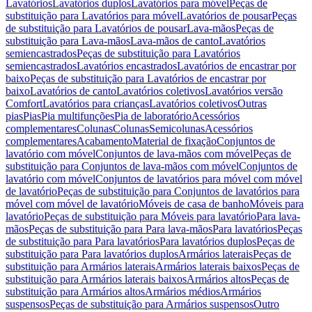
Lavatórios
Lavatórios duplos
Lavatórios para móvel
Peças de
substituição para Lavatórios para móvel
Lavatórios de pousar
Peças
de substituição para Lavatórios de pousar
Lava-mãos
Peças de
substituição para Lava-mãos
Lava-mãos de canto
Lavatórios
semiencastrados
Peças de substituição para Lavatórios
semiencastrados
Lavatórios encastrados
Lavatórios de encastrar por
baixo
Peças de substituição para Lavatórios de encastrar por
baixo
Lavatórios de canto
Lavatórios coletivos
Lavatórios versão
Comfort
Lavatórios para crianças
Lavatórios coletivos
Outras
pias
Pias
Pia multifunções
Pia de laboratório
Acessórios
complementares
Colunas
Colunas
Semicolunas
Acessórios
complementares
Acabamento
Material de fixação
Conjuntos de
lavatório com móvel
Conjuntos de lava-mãos com móvel
Peças de
substituição para Conjuntos de lava-mãos com móvel
Conjuntos de
lavatório com móvel
Conjuntos de lavatórios para móvel com móvel
de lavatório
Peças de substituição para Conjuntos de lavatórios para
móvel com móvel de lavatório
Móveis de casa de banho
Móveis para
lavatório
Peças de substituição para Móveis para lavatório
Para lava-
mãos
Peças de substituição para Para lava-mãos
Para lavatórios
Peças
de substituição para Para lavatórios
Para lavatórios duplos
Peças de
substituição para Para lavatórios duplos
Armários laterais
Peças de
substituição para Armários laterais
Armários laterais baixos
Peças de
substituição para Armários laterais baixos
Armários altos
Peças de
substituição para Armários altos
Armários médios
Armários
suspensos
Peças de substituição para Armários suspensos
Outro