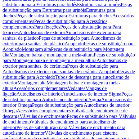
substituição para Estruturas para bidés
Estruturas para urinóis
Peças
de substituição para Estruturas para urinóis
Estruturas para
duches
Peças de substituição para Estruturas para duches
Acessórios
complementares
Peças de substituição para Acessórios
complementares
Para fixações
Peças de substituição para Para
fixações
Autoclismos de exterior
Autoclismos de exterior para
sanitas, de plástico
Peças de substituição para Autoclismos de
exterior para sanitas, de plástico
Acoplado
Peças de substituição para
Acoplado
Montagem alta
Peças de substituição para Montagem
alta
Montagem baixa e montagem a meia-altura
Peças de substituição
para Montagem baixa e montagem a meia-altura
Autoclismos de
exterior para sanitas, de cerâmica
Peças de substituição para
Autoclismos de exterior para sanitas, de cerâmica
Acoplado
Peças de
substituição para Acoplado
Tubos de descarga para autoclismo de
exterior
Montagem alta
Montagem baixa e montagem a meia-
altura
Acessórios complementares
Vedantes
Mangas de
ligação
Autoclismos de interior
Autoclismos de interior Sigma
Peças
de substituição para Autoclismos de interior Sigma
Autoclismos de
interior Omega
Peças de substituição para Autoclismos de interior
Omega
Acessórios complementares
Válvulas de enchimento e de
descarga
Válvulas de enchimento
Peças de substituição para Válvulas
de enchimento
Válvulas de enchimento para autoclismo de
interior
Peças de substituição para Válvulas de enchimento para
autoclismo de interior
Válvulas de enchimento para cisterna
cerâmica
Peças de substituição para Válvulas de enchimento para