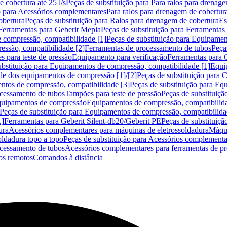
 cobertura até 25 l/s
Peças de substituição para Para ralos para drenage
o para Acessórios complementares
Para ralos para drenagem de cobertur
obertura
Peças de substituição para Ralos para drenagem de cobertura
Es
Ferramentas para Geberit Mepla
Peças de substituição para Ferramentas
 compressão, compatibilidade [1]
Peças de substituição para Equipamen
essão, compatibilidade [2]
Ferramentas de processamento de tubos
Peça
s para teste de pressão
Equipamento para verificação
Ferramentas para 
ubstituição para Equipamentos de compressão, compatibilidade [1]
Equi
de dos equipamentos de compressão [1]/[2]
Peças de substituição para
tos de compressão, compatibilidade [3]
Peças de substituição para Eq
ocessamento de tubos
Tampões para teste de pressão
Peças de substituiçã
Equipamentos de compressão
Equipamentos de compressão, compatibilida
Peças de substituição para Equipamentos de compressão, compatibilida
L]
Ferramentas para Geberit Silent-db20/Geberit PE
Peças de substituiçã
ura
Acessórios complementares para máquinas de eletrossoldadura
Máqui
ldadura topo a topo
Peças de substituição para Acessórios complementa
ocessamento de tubos
Acessórios complementares para ferramentas de p
s remotos
Comandos à distância