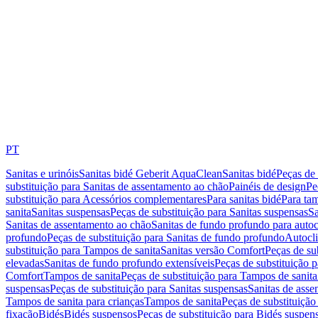
PT
Sanitas e urinóis
Sanitas bidé Geberit AquaClean
Sanitas bidé
Peças de 
substituição para Sanitas de assentamento ao chão
Painéis de design
Pe
substituição para Acessórios complementares
Para sanitas bidé
Para tam
sanita
Sanitas suspensas
Peças de substituição para Sanitas suspensas
Sa
Sanitas de assentamento ao chão
Sanitas de fundo profundo para autoc
profundo
Peças de substituição para Sanitas de fundo profundo
Autocli
substituição para Tampos de sanita
Sanitas versão Comfort
Peças de su
elevadas
Sanitas de fundo profundo extensíveis
Peças de substituição 
Comfort
Tampos de sanita
Peças de substituição para Tampos de sanita
suspensas
Peças de substituição para Sanitas suspensas
Sanitas de ass
Tampos de sanita para crianças
Tampos de sanita
Peças de substituição
fixação
Bidés
Bidés suspensos
Peças de substituição para Bidés suspen