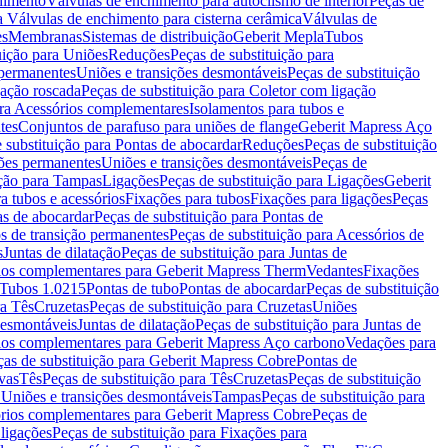
chimento
Válvulas de enchimento para autoclismo de interior
Peças de
a Válvulas de enchimento para cisterna cerâmica
Válvulas de
es
Membranas
Sistemas de distribuição
Geberit Mepla
Tubos
uição para Uniões
Reduções
Peças de substituição para
 permanentes
Uniões e transições desmontáveis
Peças de substituição
gação roscada
Peças de substituição para Coletor com ligação
ara Acessórios complementares
Isolamentos para tubos e
tes
Conjuntos de parafuso para uniões de flange
Geberit Mapress Aço
 substituição para Pontas de abocardar
Reduções
Peças de substituição
iões permanentes
Uniões e transições desmontáveis
Peças de
ição para Tampas
Ligações
Peças de substituição para Ligações
Geberit
a tubos e acessórios
Fixações para tubos
Fixações para ligações
Peças
as de abocardar
Peças de substituição para Pontas de
s de transição permanentes
Peças de substituição para Acessórios de
s
Juntas de dilatação
Peças de substituição para Juntas de
ios complementares para Geberit Mapress Therm
Vedantes
Fixações
Tubos 1.0215
Pontas de tubo
Pontas de abocardar
Peças de substituição
ra Tês
Cruzetas
Peças de substituição para Cruzetas
Uniões
desmontáveis
Juntas de dilatação
Peças de substituição para Juntas de
ios complementares para Geberit Mapress Aço carbono
Vedações para
ças de substituição para Geberit Mapress Cobre
Pontas de
vas
Tês
Peças de substituição para Tês
Cruzetas
Peças de substituição
a Uniões e transições desmontáveis
Tampas
Peças de substituição para
rios complementares para Geberit Mapress Cobre
Peças de
 ligações
Peças de substituição para Fixações para