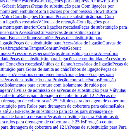
as de corte esféricas
Com ligações por compressão FlowFit
Com
 Geberit Mapress
Peças de substituição para Com ligações por
ra montagem embutido
Com ligações por compressão FlowFit
Com
o Volex
Com ligações Compact
Peças de substituição para Com
m ligações roscadas
Válvulas de retenção
Com ligações por
ra montagem interior
Com ligações roscadas
Peças de substituição para
uição para Acessórios
Curvas
Peças de substituição para
 para Bocas de limpeza
Uniões
Peças de substituição para
 ligação
Peças de substituição para Acessórios de ligação
Curvas de
res
Abraçadeiras
Tampas
Consumíveis
Geberit
limpeza
Acessórios especiais
Peças de substituição para Acessórios
idade
Peças de substituição para Ligações de continuidade
Acessórios
para Conexões roscadas
Uniões de flange
Acessórios de ligação
Peças de
stituição para Golas de sanita ao chão
Tubos de ligação
Peças de
 sucção
Acessórios complementares
Abraçadeiras
Fixações para
os
Peças de substituição para Proteção contra incêndios
Proteção
ico
Isolamentos para estrutura com isolamento de ruído por
enagem
Válvulas de admissão de ar
Peças de substituição para Válvulas
e cobertura
Ralos para drenagem de cobertura até 12 l/s
Peças de
a drenagem de cobertura até 25 l/s
Ralos para drenagem de cobertura
bstituição para Ralos para drenagem de cobertura para caleiras
Ralos
 até 25 l/s
Peças de substituição para Ralos para drenagem de
turas de barreira de vapor
Peças de substituição para Estruturas de
ara ralos para drenagem de cobertura até 25 l/s
Proteção contra
 para drenagem de cobertura até 12 l/s
Peças de substituição para Para