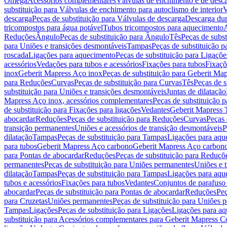
Omega
Acessórios complementares
Válvulas de enchimento e de desc
substituição para Válvulas de enchimento para autoclismo de interior
V
descarga
Peças de substituição para Válvulas de descarga
Descarga du
tricompostos para água potável
Tubos tricompostos para aquecimento
A
Reduções
Ângulo
Peças de substituição para Ângulo
Tês
Peças de subst
para Uniões e transições desmontáveis
Tampas
Peças de substituição 
roscada
Ligações para aquecimento
Peças de substituição para Ligaçõ
acessórios
Vedações para tubos e acessórios
Fixações para tubos
Fixaçõ
inox
Geberit Mapress Aço inox
Peças de substituição para Geberit Ma
para Reduções
Curvas
Peças de substituição para Curvas
Tês
Peças de s
substituição para Uniões e transições desmontáveis
Juntas de dilatação
Mapress Aço inox, acessórios complementares
Peças de substituição 
de substituição para Fixações para ligações
Vedantes
Geberit Mapress
abocardar
Reduções
Peças de substituição para Reduções
Curvas
Peças 
transição permanentes
Uniões e acessórios de transição desmontáveis
P
dilatação
Tampas
Peças de substituição para Tampas
Ligações para aqu
para tubos
Geberit Mapress Aço carbono
Geberit Mapress Aço carbon
para Pontas de abocardar
Reduções
Peças de substituição para Reduçõ
permanentes
Peças de substituição para Uniões permanentes
Uniões e 
dilatação
Tampas
Peças de substituição para Tampas
Ligações para aqu
tubos e acessórios
Fixações para tubos
Vedantes
Conjuntos de parafuso 
abocardar
Peças de substituição para Pontas de abocardar
Reduções
Peç
para Cruzetas
Uniões permanentes
Peças de substituição para Uniões 
Tampas
Ligações
Peças de substituição para Ligações
Ligações para a
substituição para Acessórios complementares para Geberit Mapress C