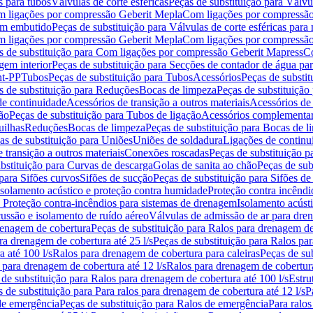
s para tubos
Válvulas de corte esféricas
Peças de substituição para Válvul
om ligações por compressão Geberit Mepla
Com ligações por compressão
gem embutido
Peças de substituição para Válvulas de corte esféricas pa
om ligações por compressão Geberit Mepla
Com ligações por compressã
s de substituição para Com ligações por compressão Geberit Mapress
Co
gem interior
Peças de substituição para Secções de contador de água pa
nt-PP
Tubos
Peças de substituição para Tubos
Acessórios
Peças de substit
s de substituição para Reduções
Bocas de limpeza
Peças de substituição
de continuidade
Acessórios de transição a outros materiais
Acessórios de
ão
Peças de substituição para Tubos de ligação
Acessórios complementa
uilhas
Reduções
Bocas de limpeza
Peças de substituição para Bocas de 
as de substituição para Uniões
Uniões de soldadura
Ligações de continu
 transição a outros materiais
Conexões roscadas
Peças de substituição 
bstituição para Curvas de descarga
Golas de sanita ao chão
Peças de sub
 para Sifões curvos
Sifões de sucção
Peças de substituição para Sifões de
 isolamento acústico e proteção contra humidade
Proteção contra incêndi
a Proteção contra-incêndios para sistemas de drenagem
Isolamento acúst
cussão e isolamento de ruído aéreo
Válvulas de admissão de ar para dr
renagem de cobertura
Peças de substituição para Ralos para drenagem d
ra drenagem de cobertura até 25 l/s
Peças de substituição para Ralos par
 até 100 l/s
Ralos para drenagem de cobertura para caleiras
Peças de su
 para drenagem de cobertura até 12 l/s
Ralos para drenagem de cobertura
 de substituição para Ralos para drenagem de cobertura até 100 l/s
Estru
 de substituição para Para ralos para drenagem de cobertura até 12 l/s
P
de emergência
Peças de substituição para Ralos de emergência
Para ralos