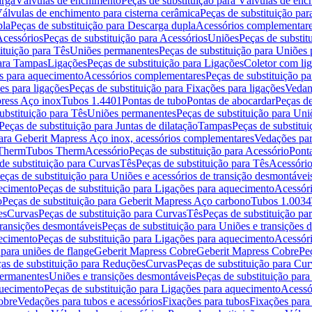
arga
Válvulas de enchimento
Peças de substituição para Válvulas de en
álvulas de enchimento para cisterna cerâmica
Peças de substituição par
pla
Peças de substituição para Descarga dupla
Acessórios complementar
cessórios
Peças de substituição para Acessórios
Uniões
Peças de substit
ituição para Tês
Uniões permanentes
Peças de substituição para Uniões
para Tampas
Ligações
Peças de substituição para Ligações
Coletor com li
es para aquecimento
Acessórios complementares
Peças de substituição p
es para ligações
Peças de substituição para Fixações para ligações
Vedan
press Aço inox
Tubos 1.4401
Pontas de tubo
Pontas de abocardar
Peças de
ubstituição para Tês
Uniões permanentes
Peças de substituição para Un
Peças de substituição para Juntas de dilatação
Tampas
Peças de substitu
para Geberit Mapress Aço inox, acessórios complementares
Vedações par
 Therm
Tubos Therm
Acessório
Peças de substituição para Acessório
Pont
de substituição para Curvas
Tês
Peças de substituição para Tês
Acessório
eças de substituição para Uniões e acessórios de transição desmontávei
ecimento
Peças de substituição para Ligações para aquecimento
Acessór
o
Peças de substituição para Geberit Mapress Aço carbono
Tubos 1.0034
es
Curvas
Peças de substituição para Curvas
Tês
Peças de substituição pa
transições desmontáveis
Peças de substituição para Uniões e transições 
ecimento
Peças de substituição para Ligações para aquecimento
Acessór
para uniões de flange
Geberit Mapress Cobre
Geberit Mapress Cobre
Pe
as de substituição para Reduções
Curvas
Peças de substituição para Cur
permanentes
Uniões e transições desmontáveis
Peças de substituição par
quecimento
Peças de substituição para Ligações para aquecimento
Acessó
obre
Vedações para tubos e acessórios
Fixações para tubos
Fixações para