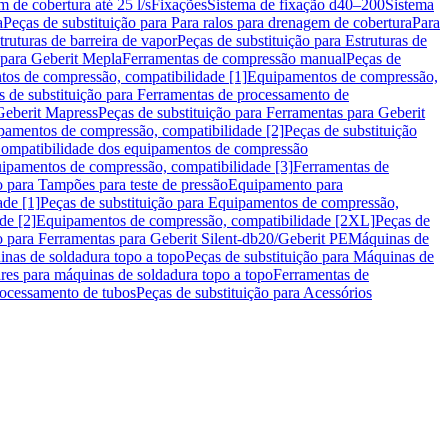
m de cobertura até 25 l/s
Fixações
Sistema de fixação d40–200
Sistema
a
Peças de substituição para Para ralos para drenagem de cobertura
Para
truturas de barreira de vapor
Peças de substituição para Estruturas de
 para Geberit Mepla
Ferramentas de compressão manual
Peças de
tos de compressão, compatibilidade [1]
Equipamentos de compressão,
s de substituição para Ferramentas de processamento de
Geberit Mapress
Peças de substituição para Ferramentas para Geberit
pamentos de compressão, compatibilidade [2]
Peças de substituição
 Compatibilidade dos equipamentos de compressão
uipamentos de compressão, compatibilidade [3]
Ferramentas de
o para Tampões para teste de pressão
Equipamento para
de [1]
Peças de substituição para Equipamentos de compressão,
de [2]
Equipamentos de compressão, compatibilidade [2XL]
Peças de
o para Ferramentas para Geberit Silent-db20/Geberit PE
Máquinas de
nas de soldadura topo a topo
Peças de substituição para Máquinas de
res para máquinas de soldadura topo a topo
Ferramentas de
rocessamento de tubos
Peças de substituição para Acessórios