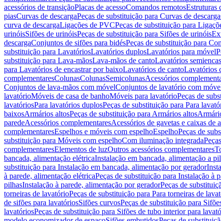
acessórios de transição
Placas de acesso
Comandos remotos
Estruturas 
pias
Curvas de descarga
Peças de substituição para Curvas de descarga
curva de descarga
Ligações de PVC
Peças de substituição para Ligaç
urinóis
Sifões de urinóis
Peças de substituição para Sifões de urinóis
Ex
descarga
Conjuntos de sifões para bidés
Peças de substituição para Con
substituição para Lavatórios
Lavatórios duplos
Lavatórios para móvel
P
substituição para Lava-mãos
Lava-mãos de canto
Lavatórios semiencas
para Lavatórios de encastrar por baixo
Lavatórios de canto
Lavatórios 
complementares
Colunas
Colunas
Semicolunas
Acessórios complementa
Conjuntos de lava-mãos com móvel
Conjuntos de lavatório com móve
lavatório
Móveis de casa de banho
Móveis para lavatório
Peças de subst
lavatórios
Para lavatórios duplos
Peças de substituição para Para lavató
baixos
Armários altos
Peças de substituição para Armários altos
Armári
parede
Acessórios complementares
Acessórios de gavetas e caixas de 
complementares
Espelhos e móveis com espelho
Espelho
Peças de subs
substituição para Móveis com espelho
Com iluminação integrada
Peças
complementares
Elementos de luz
Outros acessórios complementares
T
bancada, alimentação elétrica
Instalação em bancada, alimentação a pi
substituição para Instalação em bancada, alimentação por gerador
Inst
à parede, alimentação elétrica
Peças de substituição para Instalação à p
pilhas
Instalação à parede, alimentação por gerador
Peças de substituiç
torneiras de lavatório
Peças de substituição para Para torneiras de lavat
de sifões para lavatórios
Sifões curvos
Peças de substituição para Sifõe
lavatórios
Peças de substituição para Sifões de tubo interior para lavató
modelo economizador de espaço
Sifões embutidos
Peças de substituiç