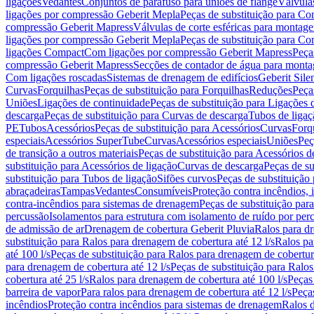
ligações
Vedantes
Conjuntos de parafuso para uniões de flange
Válvula
ligações por compressão Geberit Mepla
Peças de substituição para C
compressão Geberit Mapress
Válvulas de corte esféricas para monta
ligações por compressão Geberit Mepla
Peças de substituição para C
ligações Compact
Com ligações por compressão Geberit Mapress
Peça
compressão Geberit Mapress
Secções de contador de água para monta
Com ligações roscadas
Sistemas de drenagem de edifícios
Geberit Sile
Curvas
Forquilhas
Peças de substituição para Forquilhas
Reduções
Peça
Uniões
Ligações de continuidade
Peças de substituição para Ligações 
descarga
Peças de substituição para Curvas de descarga
Tubos de ligaç
PE
Tubos
Acessórios
Peças de substituição para Acessórios
Curvas
Forq
especiais
Acessórios SuperTube
Curvas
Acessórios especiais
Uniões
Peç
de transição a outros materiais
Peças de substituição para Acessórios de
substituição para Acessórios de ligação
Curvas de descarga
Peças de su
substituição para Tubos de ligação
Sifões curvos
Peças de substituição
abraçadeiras
Tampas
Vedantes
Consumíveis
Proteção contra incêndios,
contra-incêndios para sistemas de drenagem
Peças de substituição par
percussão
Isolamentos para estrutura com isolamento de ruído por per
de admissão de ar
Drenagem de cobertura Geberit Pluvia
Ralos para d
substituição para Ralos para drenagem de cobertura até 12 l/s
Ralos pa
até 100 l/s
Peças de substituição para Ralos para drenagem de cobertura
para drenagem de cobertura até 12 l/s
Peças de substituição para Ralos
cobertura até 25 l/s
Ralos para drenagem de cobertura até 100 l/s
Peças
barreira de vapor
Para ralos para drenagem de cobertura até 12 l/s
Peças
incêndios
Proteção contra incêndios para sistemas de drenagem
Ralos 