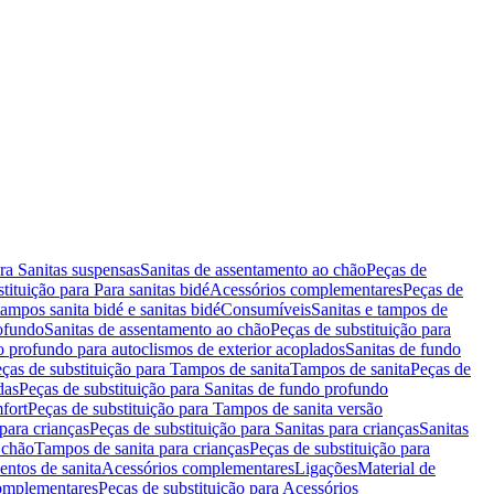
ara Sanitas suspensas
Sanitas de assentamento ao chão
Peças de
tituição para Para sanitas bidé
Acessórios complementares
Peças de
tampos sanita bidé e sanitas bidé
Consumíveis
Sanitas e tampos de
rofundo
Sanitas de assentamento ao chão
Peças de substituição para
o profundo para autoclismos de exterior acoplados
Sanitas de fundo
ças de substituição para Tampos de sanita
Tampos de sanita
Peças de
das
Peças de substituição para Sanitas de fundo profundo
fort
Peças de substituição para Tampos de sanita versão
para crianças
Peças de substituição para Sanitas para crianças
Sanitas
 chão
Tampos de sanita para crianças
Peças de substituição para
entos de sanita
Acessórios complementares
Ligações
Material de
omplementares
Peças de substituição para Acessórios