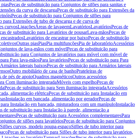
 pias
Peças de substituição para Conjuntos de sifões para sanitas e
tensões da curva de descarga
Peças de substituição para Extensões da
rinóis
Peças de substituição para Conjuntos de sifões para
ão para Extensões de tubo de descarga e de curva de
ões curvos
Ligações
Áreas de lavagem
Lavatórios
Lavatórios
Peças de
ças de substituição para Lavatórios de pousar
Lava-mãos
Peças de
 encastrados
Lavatórios de encastrar por baixo
Peças de substituição
coletivos
Outras pias
Pias
Pia multifunções
Pia de laboratório
Acessórios
onjuntos de lava-mãos com móvel
Peças de substituição para
ubstituição para Conjuntos de lavatórios para móvel com móvel de
 para Para lava-mãos
Para lavatórios
Peças de substituição para Para
Armários laterais baixos
Peças de substituição para Armários laterais
ensos
Outro mobiliário de casa de banho
Prateleiras de
 de pés de apoio
Quadros magnéticos
Outros acessórios
para Com iluminação integrada
Móveis com espelho
Peças de
ada
Peças de substituição para Sem iluminação integrada
Acessórios
ada, alimentação elétrica
Peças de substituição para Instalação em
has
Instalação em bancada, alimentação por gerador
Peças de
o para Instalação em bancada, misturadora com um manípulo
Instalação
s de substituição para Instalação à parede, alimentação a
mentares
Peças de substituição para Acessórios complementares
Para
njuntos de sifões para lavatórios
Peças de substituição para Conjuntos
a Sifões curvos, modelo poupa-espaço
Sifões de tubo interior para
paço
Peças de substituição para Sifões de tubo interior para lavatórios,
a Ligações ao lavatório
Tampas
Ligações
Peças de substituição para