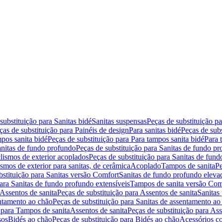
substituição para Sanitas bidé
Sanitas suspensas
Peças de substituição p
ças de substituição para Painéis de design
Para sanitas bidé
Peças de subs
pos sanita bidé
Peças de substituição para Para tampos sanita bidé
Para 
nitas de fundo profundo
Peças de substituição para Sanitas de fundo p
lismos de exterior acoplados
Peças de substituição para Sanitas de fund
smos de exterior para sanitas, de cerâmica
Acoplado
Tampos de sanita
Pe
bstituição para Sanitas versão Comfort
Sanitas de fundo profundo eleva
para Sanitas de fundo profundo extensíveis
Tampos de sanita versão Com
Assentos de sanita
Peças de substituição para Assentos de sanita
Sanitas 
entamento ao chão
Peças de substituição para Sanitas de assentamento ao
 para Tampos de sanita
Assentos de sanita
Peças de substituição para Ass
sos
Bidés ao chão
Peças de substituição para Bidés ao chão
Acessórios c