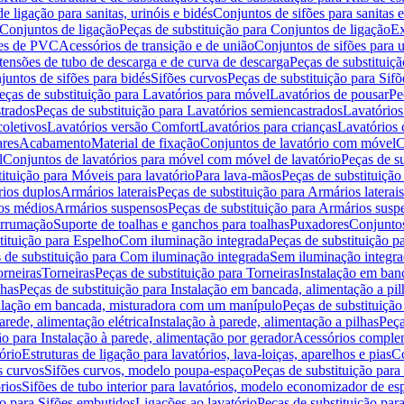
de ligação para sanitas, urinóis e bidés
Conjuntos de sifões para sanitas e
Conjuntos de ligação
Peças de substituição para Conjuntos de ligação
Ex
ões de PVC
Acessórios de transição e de união
Conjuntos de sifões para u
tensões de tubo de descarga e de curva de descarga
Peças de substituiç
juntos de sifões para bidés
Sifões curvos
Peças de substituição para Sif
eças de substituição para Lavatórios para móvel
Lavatórios de pousar
Pe
trados
Peças de substituição para Lavatórios semiencastrados
Lavatórios
coletivos
Lavatórios versão Comfort
Lavatórios para crianças
Lavatórios 
res
Acabamento
Material de fixação
Conjuntos de lavatório com móvel
C
l
Conjuntos de lavatórios para móvel com móvel de lavatório
Peças de s
ituição para Móveis para lavatório
Para lava-mãos
Peças de substituição
rios duplos
Armários laterais
Peças de substituição para Armários laterais
os médios
Armários suspensos
Peças de substituição para Armários susp
arrumação
Suporte de toalhas e ganchos para toalhas
Puxadores
Conjuntos
tituição para Espelho
Com iluminação integrada
Peças de substituição 
 de substituição para Com iluminação integrada
Sem iluminação integr
orneiras
Torneiras
Peças de substituição para Torneiras
Instalação em banc
lhas
Peças de substituição para Instalação em bancada, alimentação a pil
alação em bancada, misturadora com um manípulo
Peças de substituiçã
arede, alimentação elétrica
Instalação à parede, alimentação a pilhas
Peça
ão para Instalação à parede, alimentação por gerador
Acessórios comple
ório
Estruturas de ligação para lavatórios, lava-loiças, aparelhos e pias
Co
s curvos
Sifões curvos, modelo poupa-espaço
Peças de substituição par
rios
Sifões de tubo interior para lavatórios, modelo economizador de es
ão para Sifões embutidos
Ligações ao lavatório
Peças de substituição par