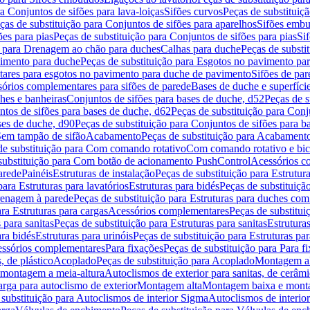
a Conjuntos de sifões para lava-loiças
Sifões curvos
Peças de substituiç
ças de substituição para Conjuntos de sifões para aparelhos
Sifões embu
ões para pias
Peças de substituição para Conjuntos de sifões para pias
Si
o para Drenagem ao chão para duches
Calhas para duche
Peças de substi
imento para duche
Peças de substituição para Esgotos no pavimento pa
tares para esgotos no pavimento para duche de pavimento
Sifões de par
sórios complementares para sifões de parede
Bases de duche e superfíci
ches e banheiras
Conjuntos de sifões para bases de duche, d52
Peças de s
tos de sifões para bases de duche, d62
Peças de substituição para Conj
ses de duche, d90
Peças de substituição para Conjuntos de sifões para b
 Sem tampão de sifão
Acabamento
Peças de substituição para Acabament
de substituição para Com comando rotativo
Com comando rotativo e bic
substituição para Com botão de acionamento PushControl
Acessórios co
arede
Painéis
Estruturas de instalação
Peças de substituição para Estrutura
para Estruturas para lavatórios
Estruturas para bidés
Peças de substituição
renagem à parede
Peças de substituição para Estruturas para duches co
ra Estruturas para cargas
Acessórios complementares
Peças de substitu
 para sanitas
Peças de substituição para Estruturas para sanitas
Estruturas
ara bidés
Estruturas para urinóis
Peças de substituição para Estruturas par
cessórios complementares
Para fixações
Peças de substituição para Para f
, de plástico
Acoplado
Peças de substituição para Acoplado
Montagem al
 montagem a meia-altura
Autoclismos de exterior para sanitas, de cerâm
rga para autoclismo de exterior
Montagem alta
Montagem baixa e monta
 substituição para Autoclismos de interior Sigma
Autoclismos de interi