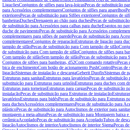
Ligações
Conjuntos de sifões para lava-loiças
Peças de substituição par
para Acessórios complementares
Conjuntos de sifões para aparelhos
Pe
exteriores
Peças de substituição para Sifões exteriores
Conjuntos de sif
banheiras
Duches
Drenagem ao chão para duches
Peças de substituiçã
de substituição para Acessórios para calhas para duche
Esgotos no pav
duche de pavimento
Peças de substituição para Acessórios complemen
complementares para sifões de parede
Peças de substituição para Aces
complementares
Conjuntos de reparação
Estruturas de ligação para du
tampão de sifão
Peças de substituição para Com tampão de sifão
Conjun
de substituição para Com tampão de sifão
Conjuntos de sifões para ba
Com tampão de sifão
Sem tampão de sifão
Peças de substituição para
Conjuntos de sifões para banheiras, d52
Com comando rotativo
Peças 
bica de enchimento
Com botão de acionamento PushControl
Peças de 
ligação
Sistemas de instalação e descarga
Geberit Duofix
Sistemas de p
Estruturas para sanitas
Estruturas para lavatórios
Peças de substituição 
substituição para Estruturas para urinóis
Estruturas para duches com d
Estruturas para torneiras
Estruturas para cargas
Peças de substituição pa
instalação
Peças de substituição para Estruturas de instalação
Estruturas
lavatórios
Estruturas para bidés
Peças de substituição para Estruturas p
para duches
Acessórios complementares
Peças de substituição para A
plástico
Peças de substituição para Autoclismos de exterior para sanitas
montagem a meia-altura
Peças de substituição para Montagem baixa e
cerâmica
Acoplado
Peças de substituição para Acoplado
Tubos de desca
ligação
Autoclismos de interior
Autoclismos de interior Sigma
Peças de