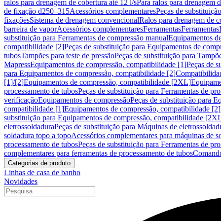
ralos para drenagem de cobertura até 12 l/s
Para ralos para drenagem de
de fixação d250–315
Acessórios complementares
Peças de substituiçã
fixações
Sistema de drenagem convencional
Ralos para drenagem de c
barreira de vapor
Acessórios complementares
Ferramentas
Ferramentas
substituição para Ferramentas de compressão manual
Equipamentos de
compatibilidade [2]
Peças de substituição para Equipamentos de compr
tubos
Tampões para teste de pressão
Peças de substituição para Tampõe
Mapress
Equipamentos de compressão, compatibilidade [1]
Peças de s
para Equipamentos de compressão, compatibilidade [2]
Compatibilida
[1]/[2]
Equipamentos de compressão, compatibilidade [2XL]
Equipamen
processamento de tubos
Peças de substituição para Ferramentas de pr
verificação
Equipamentos de compressão
Peças de substituição para 
compatibilidade [1]
Equipamentos de compressão, compatibilidade [2]
substituição para Equipamentos de compressão, compatibilidade [2X
eletrossoldadura
Peças de substituição para Máquinas de eletrossoldad
soldadura topo a topo
Acessórios complementares para máquinas de so
processamento de tubos
Peças de substituição para Ferramentas de pr
complementares para ferramentas de processamento de tubos
Comando
Categorias de produto
Linhas de casa de banho
Novidades