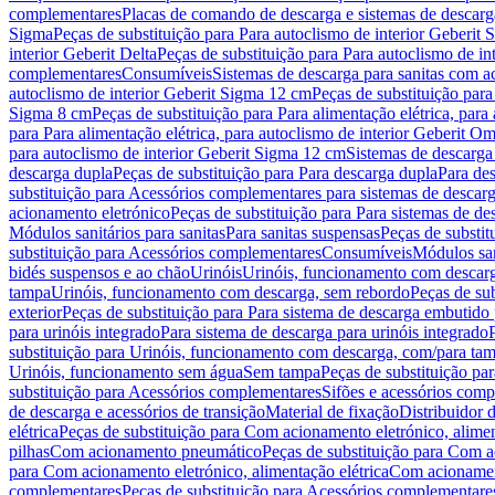
complementares
Placas de comando de descarga e sistemas de descarga
Sigma
Peças de substituição para Para autoclismo de interior Geberit 
interior Geberit Delta
Peças de substituição para Para autoclismo de in
complementares
Consumíveis
Sistemas de descarga para sanitas com a
autoclismo de interior Geberit Sigma 12 cm
Peças de substituição para
Sigma 8 cm
Peças de substituição para Para alimentação elétrica, para
para Para alimentação elétrica, para autoclismo de interior Geberit 
para autoclismo de interior Geberit Sigma 12 cm
Sistemas de descarga
descarga dupla
Peças de substituição para Para descarga dupla
Para de
substituição para Acessórios complementares para sistemas de descarg
acionamento eletrónico
Peças de substituição para Para sistemas de d
Módulos sanitários para sanitas
Para sanitas suspensas
Peças de substit
substituição para Acessórios complementares
Consumíveis
Módulos san
bidés suspensos e ao chão
Urinóis
Urinóis, funcionamento com descar
tampa
Urinóis, funcionamento com descarga, sem rebordo
Peças de su
exterior
Peças de substituição para Para sistema de descarga embutido
para urinóis integrado
Para sistema de descarga para urinóis integrado
substituição para Urinóis, funcionamento com descarga, com/para ta
Urinóis, funcionamento sem água
Sem tampa
Peças de substituição p
substituição para Acessórios complementares
Sifões e acessórios comp
de descarga e acessórios de transição
Material de fixação
Distribuidor 
elétrica
Peças de substituição para Com acionamento eletrónico, alimen
pilhas
Com acionamento pneumático
Peças de substituição para Com 
para Com acionamento eletrónico, alimentação elétrica
Com acionament
complementares
Peças de substituição para Acessórios complementare