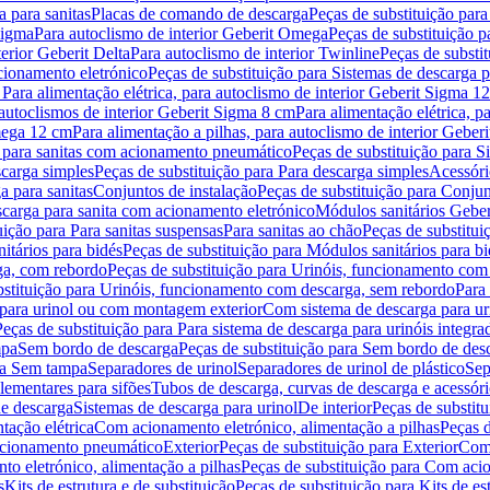
 para sanitas
Placas de comando de descarga
Peças de substituição par
Sigma
Para autoclismo de interior Geberit Omega
Peças de substituição p
terior Geberit Delta
Para autoclismo de interior Twinline
Peças de substit
cionamento eletrónico
Peças de substituição para Sistemas de descarga 
 Para alimentação elétrica, para autoclismo de interior Geberit Sigma 1
 autoclismos de interior Geberit Sigma 8 cm
Para alimentação elétrica, 
Omega 12 cm
Para alimentação a pilhas, para autoclismo de interior Gebe
 para sanitas com acionamento pneumático
Peças de substituição para 
scarga simples
Peças de substituição para Para descarga simples
Acessóri
a para sanitas
Conjuntos de instalação
Peças de substituição para Conjun
escarga para sanita com acionamento eletrónico
Módulos sanitários Geber
uição para Para sanitas suspensas
Para sanitas ao chão
Peças de substitui
itários para bidés
Peças de substituição para Módulos sanitários para bi
ga, com rebordo
Peças de substituição para Urinóis, funcionamento com
bstituição para Urinóis, funcionamento com descarga, sem rebordo
Para
 para urinol ou com montagem exterior
Com sistema de descarga para ur
Peças de substituição para Para sistema de descarga para urinóis integra
mpa
Sem bordo de descarga
Peças de substituição para Sem bordo de des
ara Sem tampa
Separadores de urinol
Separadores de urinol de plástico
Sep
lementares para sifões
Tubos de descarga, curvas de descarga e acessóri
de descarga
Sistemas de descarga para urinol
De interior
Peças de substitu
tação elétrica
Com acionamento eletrónico, alimentação a pilhas
Peças d
acionamento pneumático
Exterior
Peças de substituição para Exterior
Com 
o eletrónico, alimentação a pilhas
Peças de substituição para Com acio
s
Kits de estrutura e de substituição
Peças de substituição para Kits de est