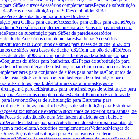
ão para Sifões curvos
Acessórios complementares
Peças de substituição
tidos
Peças de substituição para Sifões embutidos
Sifões
fões
Peças de substituição para Sifões
Duches e
tuição para Calhas para duche
Acessórios para calhas para duche
Peças
ra duche
Acessórios complementares para esgotos no pavimento para
ede
Peças de substituição para Sifões de parede
Acessórios
es de duche
Acessórios complementares
Banheiras
Acessórios
ubstituição para Conjuntos de sifões para bases de duche, d52
Com
untos de sifões para bases de duche, d62
Com tampão de sifão
Peças
ases de duche, d90
Com tampão de sifão
Peças de substituição para
o
Conjuntos de sifões para banheiras, d52
Peças de substituição para
a de enchimento
Peças de substituição para Com comando rotativo e
mplementares para conjuntos de sifões para banheiras
Conjuntos de
s de instalação
Estruturas para sanitas
Peças de substituição para
 para Estruturas para bidés
Estruturas para urinóis
Peças de
m drenagem à parede
Estruturas para torneiras
Peças de substituição para
ição para Acessórios complementares
Geberit Kombifix
Estruturas de
 para lavatórios
Peças de substituição para Estruturas para
a urinóis
Estruturas para duches
Peças de substituição para Estruturas
ixações
Autoclismos de exterior
Autoclismos de exterior para sanitas, de
ta
Peças de substituição para Montagem alta
Montagem baixa e
ica
Peças de substituição para Autoclismos de exterior para sanitas, de
gem a meia-altura
Acessórios complementares
Vedantes
Mangas de
or Omega
Peças de substituição para Autoclismos de interior