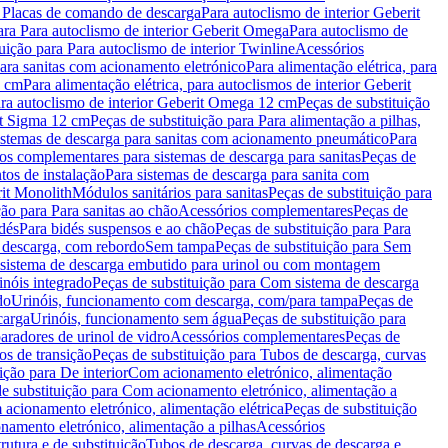
a Placas de comando de descarga
Para autoclismo de interior Geberit
ara Para autoclismo de interior Geberit Omega
Para autoclismo de
uição para Para autoclismo de interior Twinline
Acessórios
para sanitas com acionamento eletrónico
Para alimentação elétrica, para
2 cm
Para alimentação elétrica, para autoclismos de interior Geberit
para autoclismo de interior Geberit Omega 12 cm
Peças de substituição
rit Sigma 12 cm
Peças de substituição para Para alimentação a pilhas,
Sistemas de descarga para sanitas com acionamento pneumático
Para
os complementares para sistemas de descarga para sanitas
Peças de
tos de instalação
Para sistemas de descarga para sanita com
it Monolith
Módulos sanitários para sanitas
Peças de substituição para
ção para Para sanitas ao chão
Acessórios complementares
Peças de
dés
Para bidés suspensos e ao chão
Peças de substituição para Para
 descarga, com rebordo
Sem tampa
Peças de substituição para Sem
 sistema de descarga embutido para urinol ou com montagem
inóis integrado
Peças de substituição para Com sistema de descarga
do
Urinóis, funcionamento com descarga, com/para tampa
Peças de
carga
Urinóis, funcionamento sem água
Peças de substituição para
aradores de urinol de vidro
Acessórios complementares
Peças de
os de transição
Peças de substituição para Tubos de descarga, curvas
ição para De interior
Com acionamento eletrónico, alimentação
e substituição para Com acionamento eletrónico, alimentação a
acionamento eletrónico, alimentação elétrica
Peças de substituição
namento eletrónico, alimentação a pilhas
Acessórios
rutura e de substituição
Tubos de descarga, curvas de descarga e