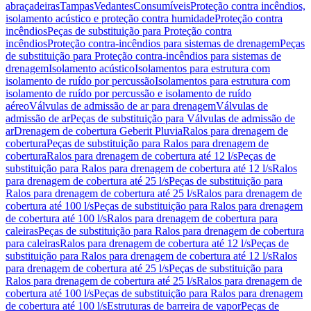
abraçadeiras
Tampas
Vedantes
Consumíveis
Proteção contra incêndios,
isolamento acústico e proteção contra humidade
Proteção contra
incêndios
Peças de substituição para Proteção contra
incêndios
Proteção contra-incêndios para sistemas de drenagem
Peças
de substituição para Proteção contra-incêndios para sistemas de
drenagem
Isolamento acústico
Isolamentos para estrutura com
isolamento de ruído por percussão
Isolamentos para estrutura com
isolamento de ruído por percussão e isolamento de ruído
aéreo
Válvulas de admissão de ar para drenagem
Válvulas de
admissão de ar
Peças de substituição para Válvulas de admissão de
ar
Drenagem de cobertura Geberit Pluvia
Ralos para drenagem de
cobertura
Peças de substituição para Ralos para drenagem de
cobertura
Ralos para drenagem de cobertura até 12 l/s
Peças de
substituição para Ralos para drenagem de cobertura até 12 l/s
Ralos
para drenagem de cobertura até 25 l/s
Peças de substituição para
Ralos para drenagem de cobertura até 25 l/s
Ralos para drenagem de
cobertura até 100 l/s
Peças de substituição para Ralos para drenagem
de cobertura até 100 l/s
Ralos para drenagem de cobertura para
caleiras
Peças de substituição para Ralos para drenagem de cobertura
para caleiras
Ralos para drenagem de cobertura até 12 l/s
Peças de
substituição para Ralos para drenagem de cobertura até 12 l/s
Ralos
para drenagem de cobertura até 25 l/s
Peças de substituição para
Ralos para drenagem de cobertura até 25 l/s
Ralos para drenagem de
cobertura até 100 l/s
Peças de substituição para Ralos para drenagem
de cobertura até 100 l/s
Estruturas de barreira de vapor
Peças de