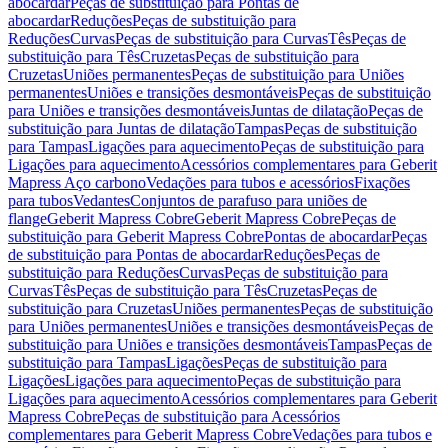
abocardar
Peças de substituição para Pontas de
abocardar
Reduções
Peças de substituição para
Reduções
Curvas
Peças de substituição para Curvas
Tês
Peças de
substituição para Tês
Cruzetas
Peças de substituição para
Cruzetas
Uniões permanentes
Peças de substituição para Uniões
permanentes
Uniões e transições desmontáveis
Peças de substituição
para Uniões e transições desmontáveis
Juntas de dilatação
Peças de
substituição para Juntas de dilatação
Tampas
Peças de substituição
para Tampas
Ligações para aquecimento
Peças de substituição para
Ligações para aquecimento
Acessórios complementares para Geberit
Mapress Aço carbono
Vedações para tubos e acessórios
Fixações
para tubos
Vedantes
Conjuntos de parafuso para uniões de
flange
Geberit Mapress Cobre
Geberit Mapress Cobre
Peças de
substituição para Geberit Mapress Cobre
Pontas de abocardar
Peças
de substituição para Pontas de abocardar
Reduções
Peças de
substituição para Reduções
Curvas
Peças de substituição para
Curvas
Tês
Peças de substituição para Tês
Cruzetas
Peças de
substituição para Cruzetas
Uniões permanentes
Peças de substituição
para Uniões permanentes
Uniões e transições desmontáveis
Peças de
substituição para Uniões e transições desmontáveis
Tampas
Peças de
substituição para Tampas
Ligações
Peças de substituição para
Ligações
Ligações para aquecimento
Peças de substituição para
Ligações para aquecimento
Acessórios complementares para Geberit
Mapress Cobre
Peças de substituição para Acessórios
complementares para Geberit Mapress Cobre
Vedações para tubos e