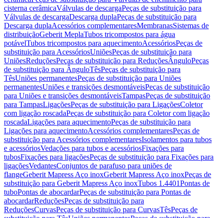
cisterna cerâmica
Válvulas de descarga
Peças de substituição para
Válvulas de descarga
Descarga dupla
Peças de substituição para
Descarga dupla
Acessórios complementares
Membranas
Sistemas de
distribuição
Geberit Mepla
Tubos tricompostos para água
potável
Tubos tricompostos para aquecimento
Acessórios
Peças de
substituição para Acessórios
Uniões
Peças de substituição para
Uniões
Reduções
Peças de substituição para Reduções
Ângulo
Peças
de substituição para Ângulo
Tês
Peças de substituição para
Tês
Uniões permanentes
Peças de substituição para Uniões
permanentes
Uniões e transições desmontáveis
Peças de substituição
para Uniões e transições desmontáveis
Tampas
Peças de substituição
para Tampas
Ligações
Peças de substituição para Ligações
Coletor
com ligação roscada
Peças de substituição para Coletor com ligação
roscada
Ligações para aquecimento
Peças de substituição para
Ligações para aquecimento
Acessórios complementares
Peças de
substituição para Acessórios complementares
Isolamentos para tubos
e acessórios
Vedações para tubos e acessórios
Fixações para
tubos
Fixações para ligações
Peças de substituição para Fixações para
ligações
Vedantes
Conjuntos de parafuso para uniões de
flange
Geberit Mapress Aço inox
Geberit Mapress Aço inox
Peças de
substituição para Geberit Mapress Aço inox
Tubos 1.4401
Pontas de
tubo
Pontas de abocardar
Peças de substituição para Pontas de
abocardar
Reduções
Peças de substituição para
Reduções
Curvas
Peças de substituição para Curvas
Tês
Peças de