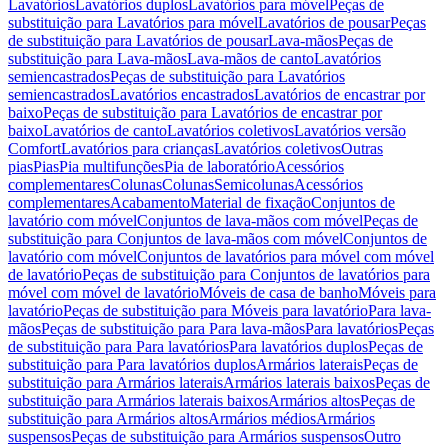
Lavatórios
Lavatórios duplos
Lavatórios para móvel
Peças de
substituição para Lavatórios para móvel
Lavatórios de pousar
Peças
de substituição para Lavatórios de pousar
Lava-mãos
Peças de
substituição para Lava-mãos
Lava-mãos de canto
Lavatórios
semiencastrados
Peças de substituição para Lavatórios
semiencastrados
Lavatórios encastrados
Lavatórios de encastrar por
baixo
Peças de substituição para Lavatórios de encastrar por
baixo
Lavatórios de canto
Lavatórios coletivos
Lavatórios versão
Comfort
Lavatórios para crianças
Lavatórios coletivos
Outras
pias
Pias
Pia multifunções
Pia de laboratório
Acessórios
complementares
Colunas
Colunas
Semicolunas
Acessórios
complementares
Acabamento
Material de fixação
Conjuntos de
lavatório com móvel
Conjuntos de lava-mãos com móvel
Peças de
substituição para Conjuntos de lava-mãos com móvel
Conjuntos de
lavatório com móvel
Conjuntos de lavatórios para móvel com móvel
de lavatório
Peças de substituição para Conjuntos de lavatórios para
móvel com móvel de lavatório
Móveis de casa de banho
Móveis para
lavatório
Peças de substituição para Móveis para lavatório
Para lava-
mãos
Peças de substituição para Para lava-mãos
Para lavatórios
Peças
de substituição para Para lavatórios
Para lavatórios duplos
Peças de
substituição para Para lavatórios duplos
Armários laterais
Peças de
substituição para Armários laterais
Armários laterais baixos
Peças de
substituição para Armários laterais baixos
Armários altos
Peças de
substituição para Armários altos
Armários médios
Armários
suspensos
Peças de substituição para Armários suspensos
Outro