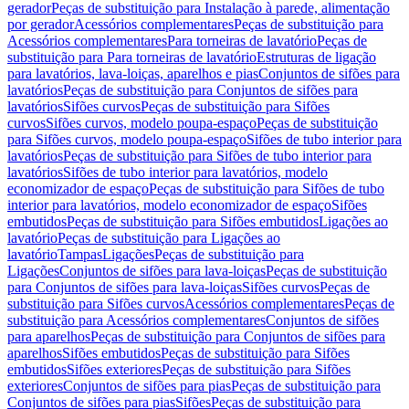
gerador
Peças de substituição para Instalação à parede, alimentação
por gerador
Acessórios complementares
Peças de substituição para
Acessórios complementares
Para torneiras de lavatório
Peças de
substituição para Para torneiras de lavatório
Estruturas de ligação
para lavatórios, lava-loiças, aparelhos e pias
Conjuntos de sifões para
lavatórios
Peças de substituição para Conjuntos de sifões para
lavatórios
Sifões curvos
Peças de substituição para Sifões
curvos
Sifões curvos, modelo poupa-espaço
Peças de substituição
para Sifões curvos, modelo poupa-espaço
Sifões de tubo interior para
lavatórios
Peças de substituição para Sifões de tubo interior para
lavatórios
Sifões de tubo interior para lavatórios, modelo
economizador de espaço
Peças de substituição para Sifões de tubo
interior para lavatórios, modelo economizador de espaço
Sifões
embutidos
Peças de substituição para Sifões embutidos
Ligações ao
lavatório
Peças de substituição para Ligações ao
lavatório
Tampas
Ligações
Peças de substituição para
Ligações
Conjuntos de sifões para lava-loiças
Peças de substituição
para Conjuntos de sifões para lava-loiças
Sifões curvos
Peças de
substituição para Sifões curvos
Acessórios complementares
Peças de
substituição para Acessórios complementares
Conjuntos de sifões
para aparelhos
Peças de substituição para Conjuntos de sifões para
aparelhos
Sifões embutidos
Peças de substituição para Sifões
embutidos
Sifões exteriores
Peças de substituição para Sifões
exteriores
Conjuntos de sifões para pias
Peças de substituição para
Conjuntos de sifões para pias
Sifões
Peças de substituição para