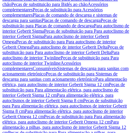
chão
Peças de substituição para Bidés ao chão
Acessórios
complementares
Peças de substituição para Acessórios
complementares
Placas de comando de descarga e sistemas de
descarga para sanitas
Placas de comando de descarga
Peças de
substituição para Placas de comando de descarga
Para autoclismo de
interior Geberit Sigma
Peças de substituição para Para autoclismo de
interior Geberit Sigma
Para autoclismo de interior Geberit
Omega
Peças de substituição para Para autoclismo de interior
Geberit Omega
Para autoclismo de interior Geberit Delta
Peças de
substituição para Para autoclismo de interior Geberit Delta
Para
autoclismo de interior Twinline
Peças de substituição para Para
autoclismo de interior Twinline
Acessórios
complementares
Consumíveis
Sistemas de descarga para sanitas com
acionamento eletrónico
Peças de substituição para Sistemas de
descarga para sanitas com acionamento eletrónico
Para alimentação
elétrica, para autoclismo de interior Geberit Sigma 12 cm
Peças de
substituição para Para alimentação elétrica, para autoclismo de
interior Geberit Sigma 12 cm
Para alimentação elétrica, para
autoclismos de interior Geberit Sigma 8 cm
Peças de substituição
para Para alimentação elétrica, para autoclismos de interior Geberit
Sigma 8 cm
Para alimentação elétrica, para autoclismo de interior
Geberit Omega 12 cm
Peças de substituição para Para alimentação
elétrica, para autoclismo de interior Geberit Omega 12 cm
Para
alimentação a pilhas, para autoclismo de interior Geberit Sigma 12
cm
Peças de substituição para Para alimentação a pilhas, para