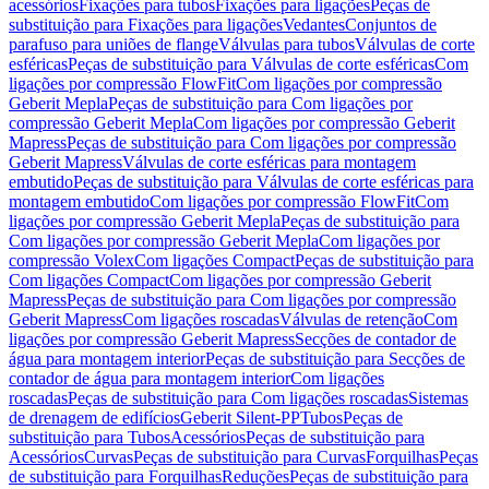
acessórios
Fixações para tubos
Fixações para ligações
Peças de
substituição para Fixações para ligações
Vedantes
Conjuntos de
parafuso para uniões de flange
Válvulas para tubos
Válvulas de corte
esféricas
Peças de substituição para Válvulas de corte esféricas
Com
ligações por compressão FlowFit
Com ligações por compressão
Geberit Mepla
Peças de substituição para Com ligações por
compressão Geberit Mepla
Com ligações por compressão Geberit
Mapress
Peças de substituição para Com ligações por compressão
Geberit Mapress
Válvulas de corte esféricas para montagem
embutido
Peças de substituição para Válvulas de corte esféricas para
montagem embutido
Com ligações por compressão FlowFit
Com
ligações por compressão Geberit Mepla
Peças de substituição para
Com ligações por compressão Geberit Mepla
Com ligações por
compressão Volex
Com ligações Compact
Peças de substituição para
Com ligações Compact
Com ligações por compressão Geberit
Mapress
Peças de substituição para Com ligações por compressão
Geberit Mapress
Com ligações roscadas
Válvulas de retenção
Com
ligações por compressão Geberit Mapress
Secções de contador de
água para montagem interior
Peças de substituição para Secções de
contador de água para montagem interior
Com ligações
roscadas
Peças de substituição para Com ligações roscadas
Sistemas
de drenagem de edifícios
Geberit Silent-PP
Tubos
Peças de
substituição para Tubos
Acessórios
Peças de substituição para
Acessórios
Curvas
Peças de substituição para Curvas
Forquilhas
Peças
de substituição para Forquilhas
Reduções
Peças de substituição para