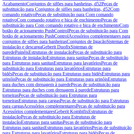
Acabamento
Conjuntos de sifões para banheiras, d52
Peças de
substituição para Conjuntos de sifões para banheiras, d52
Com
comando rotativo
Peças de substituição para Com comando
rotativo
Com comando rotativo e bica de enchimento
Peças de
substituição para Com comando rotativo e bica de enchimento
Com
botão de acionamento PushControl
Peças de substituição para Com
botão de acionamento PushControl
Acessórios complementares para
conjuntos de sifões para banheiras
Conjuntos de ligação
Sistemas de
instalação e descarga
Geberit Duofix
Sistemas de
parede
Painéis
Estruturas de instalação
Peças de substituição para
Estruturas de instalação
Estruturas para sanitas
Peças de substituição
para Estruturas para sanitas
Estruturas para lavatórios
Peças de
substituição para Estruturas para lavatórios
Estruturas para
bidés
Peças de substituição para Estruturas para bidés
Estruturas para
urinóis
Peças de substituição para Estruturas para urinóis
Estruturas
para duches com drenagem à parede
Peças de substituição para
Estruturas para duches com drenagem à parede
Estruturas para
torneiras
Peças de substituição para Estruturas para
torneiras
Estruturas para cargas
Peças de substituição para Estruturas
para cargas
Acessórios complementares
Peças de substituição para
Acessórios complementares
Geberit Kombifix
Estruturas de
instalação
Peças de substituição para Estruturas de
instalação
Estruturas para sanitas
Peças de substituição para
Estruturas para sanitas
Estruturas para lavatórios
Peças de substituição
para Estruturas para lavatórios
Estruturas para bidés
Peças de