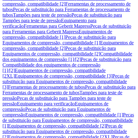
compressão, compatibilidade [2]
Ferramentas de processamento de
tubos
Peças de substituição para Ferramentas de processamento de
tubos
Tampões para teste de pressão
Peças de substituição para
Tampões para teste de pressão
Equipamento para
verificação
Ferramentas para Geberit Mapress
Peças de substituição
para Ferramentas para Geberit Mapress
Equipamentos de
compressão, compatibilidade [1]
Peças de substituição para
Equipamentos de compressão, compatibilidade [1]
Equipamentos de
compressão, compatibilidade [2]
Peças de substituição para
Equipamentos de compressão, compatibilidade [2]
Compatibilidade
dos equipamentos de compressão [1]/[2]
Peças de substituição para
Compatibilidade dos equipamentos de compressão
[1]/[2]
Equipamentos de compressão, compatibilidade
[2XL]
Equipamentos de compressão, compatibilidade [3]
Peças de
substituição para Equipamentos de compressão, compatibilidade
[3]
Ferramentas de processamento de tubos
Peças de substituição para
Ferramentas de processamento de tubos
Tampões para teste de
pressão
Peças de substituição para Tampões para teste de
pressão
Equipamento para verificação
Equipamentos de
compressão
Peças de substituição para Equipamentos de
compressão
Equipamentos de compressão, compatibilidade [1]
Peças
de substituição para Equipamentos de compressão, compatibilidade
[1]
Equipamentos de compressão, compatibilidade [2]
Peças de
substituição para Equipamentos de compressão, compatibilidade
[2]
Equipamentos de compressão, compatibilidade [2XL]
Peças de