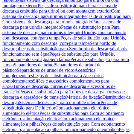
rebordo
Para sistema de descarga embutido para urinol ou com
montagem exterior
Peças de substituição para Para sistema de
descarga embutido para urinol ou com montagem exterior
Com
sistema de descarga para urinóis integrado
Peças de substituição para
Com sistema de descarga para urinóis integrado
Para sistema de
descarga para urinóis integrado
Peças de substituição para Para
sistema de descarga para urinóis integrado
Urinóis, funcionamento
com descarga, com/para tampa
Peças de substituição para Urinóis,
funcionamento com descarga, com/para tampa
Sem bordo de
descarga
Peças de substituição para Sem bordo de descarga
Urinóis,
funcionamento sem água
Peças de substituição para Urinóis,
funcionamento sem água
Sem tampa
Peças de substituição para Sem
tampa
Separadores de urinol
Separadores de urinol de
plástico
Separadores de urinol de vidro
Acessórios
complementares
Peças de substituição para Acessórios
complementares
Sifões e acessórios complementares para
sifões
Tubos de descarga, curvas de descarga e acessórios de
transição
Peças de substituição para Tubos de descarga, curvas de
descarga e acessórios de transição
Material de fixação
Distribuidor de
descarga
Sistemas de descarga para urinol
De interior
Peças de
substituição para De interior
Com acionamento eletrónico,
alimentação elétrica
Peças de substituição para Com acionamento
eletrónico, alimentação elétrica
Com acionamento eletrónico,
alimentação a pilhas
Peças de substituição para Com acionamento
eletrónico, alimentação a pilhas
Com acionamento pneumático
Peças