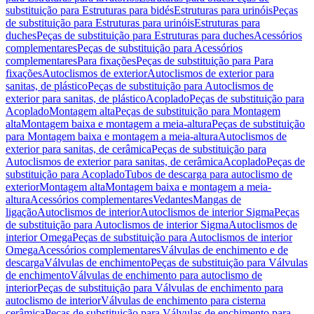
substituição para Estruturas para bidés
Estruturas para urinóis
Peças
de substituição para Estruturas para urinóis
Estruturas para
duches
Peças de substituição para Estruturas para duches
Acessórios
complementares
Peças de substituição para Acessórios
complementares
Para fixações
Peças de substituição para Para
fixações
Autoclismos de exterior
Autoclismos de exterior para
sanitas, de plástico
Peças de substituição para Autoclismos de
exterior para sanitas, de plástico
Acoplado
Peças de substituição para
Acoplado
Montagem alta
Peças de substituição para Montagem
alta
Montagem baixa e montagem a meia-altura
Peças de substituição
para Montagem baixa e montagem a meia-altura
Autoclismos de
exterior para sanitas, de cerâmica
Peças de substituição para
Autoclismos de exterior para sanitas, de cerâmica
Acoplado
Peças de
substituição para Acoplado
Tubos de descarga para autoclismo de
exterior
Montagem alta
Montagem baixa e montagem a meia-
altura
Acessórios complementares
Vedantes
Mangas de
ligação
Autoclismos de interior
Autoclismos de interior Sigma
Peças
de substituição para Autoclismos de interior Sigma
Autoclismos de
interior Omega
Peças de substituição para Autoclismos de interior
Omega
Acessórios complementares
Válvulas de enchimento e de
descarga
Válvulas de enchimento
Peças de substituição para Válvulas
de enchimento
Válvulas de enchimento para autoclismo de
interior
Peças de substituição para Válvulas de enchimento para
autoclismo de interior
Válvulas de enchimento para cisterna
cerâmica
Peças de substituição para Válvulas de enchimento para