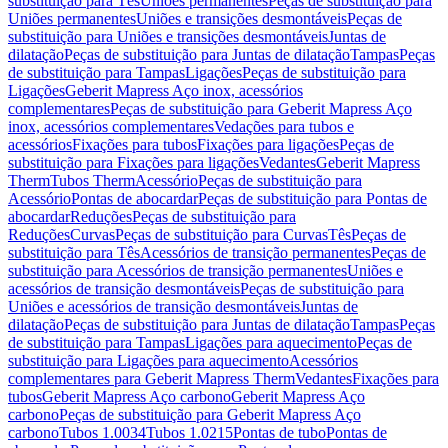
substituição para Tês
Uniões permanentes
Peças de substituição para
Uniões permanentes
Uniões e transições desmontáveis
Peças de
substituição para Uniões e transições desmontáveis
Juntas de
dilatação
Peças de substituição para Juntas de dilatação
Tampas
Peças
de substituição para Tampas
Ligações
Peças de substituição para
Ligações
Geberit Mapress Aço inox, acessórios
complementares
Peças de substituição para Geberit Mapress Aço
inox, acessórios complementares
Vedações para tubos e
acessórios
Fixações para tubos
Fixações para ligações
Peças de
substituição para Fixações para ligações
Vedantes
Geberit Mapress
Therm
Tubos Therm
Acessório
Peças de substituição para
Acessório
Pontas de abocardar
Peças de substituição para Pontas de
abocardar
Reduções
Peças de substituição para
Reduções
Curvas
Peças de substituição para Curvas
Tês
Peças de
substituição para Tês
Acessórios de transição permanentes
Peças de
substituição para Acessórios de transição permanentes
Uniões e
acessórios de transição desmontáveis
Peças de substituição para
Uniões e acessórios de transição desmontáveis
Juntas de
dilatação
Peças de substituição para Juntas de dilatação
Tampas
Peças
de substituição para Tampas
Ligações para aquecimento
Peças de
substituição para Ligações para aquecimento
Acessórios
complementares para Geberit Mapress Therm
Vedantes
Fixações para
tubos
Geberit Mapress Aço carbono
Geberit Mapress Aço
carbono
Peças de substituição para Geberit Mapress Aço
carbono
Tubos 1.0034
Tubos 1.0215
Pontas de tubo
Pontas de