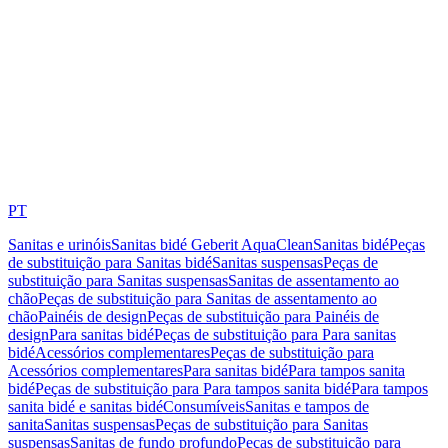
PT
Sanitas e urinóis
Sanitas bidé Geberit AquaClean
Sanitas bidé
Peças
de substituição para Sanitas bidé
Sanitas suspensas
Peças de
substituição para Sanitas suspensas
Sanitas de assentamento ao
chão
Peças de substituição para Sanitas de assentamento ao
chão
Painéis de design
Peças de substituição para Painéis de
design
Para sanitas bidé
Peças de substituição para Para sanitas
bidé
Acessórios complementares
Peças de substituição para
Acessórios complementares
Para sanitas bidé
Para tampos sanita
bidé
Peças de substituição para Para tampos sanita bidé
Para tampos
sanita bidé e sanitas bidé
Consumíveis
Sanitas e tampos de
sanita
Sanitas suspensas
Peças de substituição para Sanitas
suspensas
Sanitas de fundo profundo
Peças de substituição para