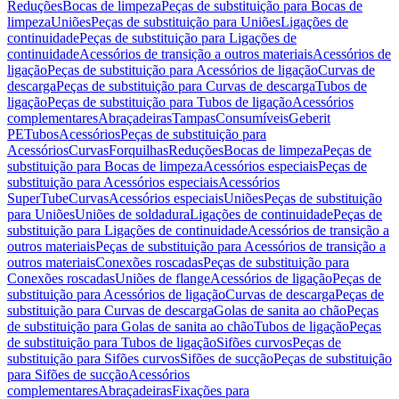
Reduções
Bocas de limpeza
Peças de substituição para Bocas de
limpeza
Uniões
Peças de substituição para Uniões
Ligações de
continuidade
Peças de substituição para Ligações de
continuidade
Acessórios de transição a outros materiais
Acessórios de
ligação
Peças de substituição para Acessórios de ligação
Curvas de
descarga
Peças de substituição para Curvas de descarga
Tubos de
ligação
Peças de substituição para Tubos de ligação
Acessórios
complementares
Abraçadeiras
Tampas
Consumíveis
Geberit
PE
Tubos
Acessórios
Peças de substituição para
Acessórios
Curvas
Forquilhas
Reduções
Bocas de limpeza
Peças de
substituição para Bocas de limpeza
Acessórios especiais
Peças de
substituição para Acessórios especiais
Acessórios
SuperTube
Curvas
Acessórios especiais
Uniões
Peças de substituição
para Uniões
Uniões de soldadura
Ligações de continuidade
Peças de
substituição para Ligações de continuidade
Acessórios de transição a
outros materiais
Peças de substituição para Acessórios de transição a
outros materiais
Conexões roscadas
Peças de substituição para
Conexões roscadas
Uniões de flange
Acessórios de ligação
Peças de
substituição para Acessórios de ligação
Curvas de descarga
Peças de
substituição para Curvas de descarga
Golas de sanita ao chão
Peças
de substituição para Golas de sanita ao chão
Tubos de ligação
Peças
de substituição para Tubos de ligação
Sifões curvos
Peças de
substituição para Sifões curvos
Sifões de sucção
Peças de substituição
para Sifões de sucção
Acessórios
complementares
Abraçadeiras
Fixações para