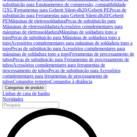
substituição para Equipamentos de compressão, compatibilidade
[2XL]
Ferramentas para Geberit Silent-db20/Geberit PE
Peças de
substituição para Ferramentas para Geberit Silent-db20/Geberit
PE
Máquinas de eletrossoldadura
Peças de substituição para
Máquinas de eletrossoldadura
Acessórios complementares para
máquinas de eletrossoldadura
Máquinas de soldadura topo a
topo
Peças de substituição para Máquinas de soldadura topo a
topo
Acessórios complementares para máquinas de soldadura topo a
topo
Peças de substituição para Acessórios complementares para
máquinas de soldadura topo a topo
Ferramentas de processamento de
tubos
Peças de substituição para Ferramentas de processamento de
tubos
Acessórios complementares para ferramentas de
processamento de tubos
Peças de substituição para Acessórios
complementares para ferramentas de processamento de
tubos
Comandos remotos
Comandos à distância
Categorias de produto
Linhas de casa de banho
Novidades