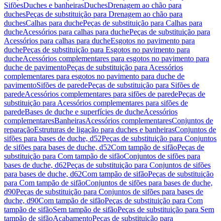
Sifões
Duches e banheiras
Duches
Drenagem ao chão para
duches
Peças de substituição para Drenagem ao chão para
duches
Calhas para duche
Peças de substituição para Calhas para
duche
Acessórios para calhas para duche
Peças de substituição para
Acessórios para calhas para duche
Esgotos no pavimento para
duche
Peças de substituição para Esgotos no pavimento para
duche
Acessórios complementares para esgotos no pavimento para
duche de pavimento
Peças de substituição para Acessórios
complementares para esgotos no pavimento para duche de
pavimento
Sifões de parede
Peças de substituição para Sifões de
parede
Acessórios complementares para sifões de parede
Peças de
substituição para Acessórios complementares para sifões de
parede
Bases de duche e superfícies de duche
Acessórios
complementares
Banheiras
Acessórios complementares
Conjuntos de
reparação
Estruturas de ligação para duches e banheiras
Conjuntos de
sifões para bases de duche, d52
Peças de substituição para Conjuntos
de sifões para bases de duche, d52
Com tampão de sifão
Peças de
substituição para Com tampão de sifão
Conjuntos de sifões para
bases de duche, d62
Peças de substituição para Conjuntos de sifões
para bases de duche, d62
Com tampão de sifão
Peças de substituição
para Com tampão de sifão
Conjuntos de sifões para bases de duche,
d90
Peças de substituição para Conjuntos de sifões para bases de
duche, d90
Com tampão de sifão
Peças de substituição para Com
tampão de sifão
Sem tampão de sifão
Peças de substituição para Sem
tampão de sifão
Acabamento
Peças de substituição para