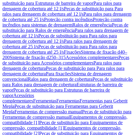
substituição para Estruturas de barreira de vapor
Para ralos para
drenagem de cobertura até 12 l/s
Peças de substituição para Para
ralos para drenagem de cobertura até 12 l/s
Para ralos para drenagem
de cobertura até 25 l/s
Proteção contra incêndios
Proteção contra
incêndios para sistemas de drenagem
Ralos de emergência
Peças de
substituição para Ralos de emergência
Para ralos para drenagem de
cobertura até 12 l/s
Peças de substituição para Para ralos para
drenagem de cobertura até 12 l/s
Para ralos para drenagem de
cobertura até 25 l/s
Peças de substituição para Para ralos para
drenagem de cobertura até 25 l/s
Fixações
Sistema de fixação d40–
200
Sistema de fixação d250–315
Acessórios complementares
Peças
de substituição para Acessórios complementares
Para ralos para
drenagem de cobertura
Peças de substituição para Para ralos para
drenagem de cobertura
Para fixações
Sistema de drenagem
convencional
Ralos para drenagem de cobertura
Peças de substituição
para Ralos para drenagem de cobertura
Estruturas de barreira de
vapor
Peças de substituição para Estruturas de barreira de
vapor
Acessórios
complementares
Ferramentas
Ferramentas
Ferramentas para Geberit
Mepla
Peças de substituição para Ferramentas para Geberit
Mepla
Ferramentas de compressão manual
Peças de substituição para
Ferramentas de compressão manual
Equipamentos de compressão,
compatibilidade [1]
Peças de substituição para Equipamentos de
compressão, compatibilidade [1]
Equipamentos de compressão,
compatibilidade [2]
Peças de substituição para Equipamentos de