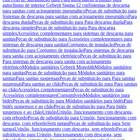
autoclismo de interior Geberit Sigma 12 cm
Sistemas de descarga
para sanitas com acionamento pneumático
Peças de substituição para
Sistemas de descarga para sanitas com acionamento pneumático
Para
descarga dupla
Peças de substituição para Para descarga dupla
Para
descarga simples
Peças de substituição para Para descarga
simples
Acessórios complementares para sistemas de descarga para
sanitas
Peças de substituição para Acessórios complementares para
sistemas de descarga para sanitas
Conjuntos de instalação
Peças de
substituição para Conjuntos de instalação
Para sistemas de descarga
para sanita com acionamento eletrónico
Peças de substituição para
Para sistemas de descarga para sanita com acionamento
eletrónico
Módulos sanitários Geberit Monolith
Módulos sanitários
para sanitas
Peças de substituição para Módulos sanitários para
sanitas
Para sanitas suspensas
Peças de substituição para Para sanitas
suspensas
Para sanitas ao chão
Peças de substituição para Para sanitas
ao chão
Acessórios complementares
Peças de substituição para
Acessórios complementares
Consumíveis
Módulos sanitários para
bidés
Peças de substituição para Módulos sanitários para bidés
Para
bidés suspensos e ao chão
Peças de substituição para Para bidés
suspensos e ao chão
Urinóis
Urinóis, funcionamento com descarga,
com rebordo
Peças de substituição para Urinóis, funcionamento com
descarga, com rebordo
Sem tampa
Peças de substituição para Sem
tampa
Urinóis, funcionamento com descarga, sem rebordo
Peças de
substituição para Urinóis, funcionamento com descarga, sem