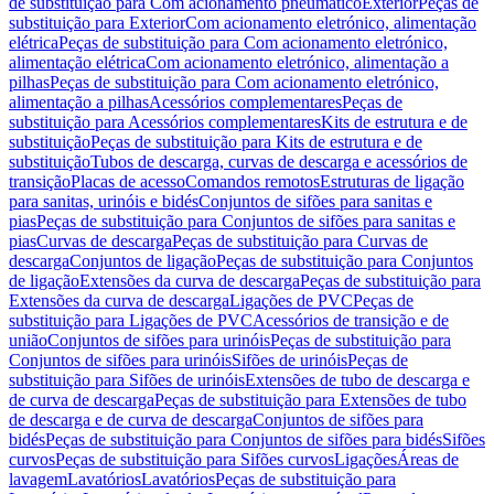
de substituição para Com acionamento pneumático
Exterior
Peças de
substituição para Exterior
Com acionamento eletrónico, alimentação
elétrica
Peças de substituição para Com acionamento eletrónico,
alimentação elétrica
Com acionamento eletrónico, alimentação a
pilhas
Peças de substituição para Com acionamento eletrónico,
alimentação a pilhas
Acessórios complementares
Peças de
substituição para Acessórios complementares
Kits de estrutura e de
substituição
Peças de substituição para Kits de estrutura e de
substituição
Tubos de descarga, curvas de descarga e acessórios de
transição
Placas de acesso
Comandos remotos
Estruturas de ligação
para sanitas, urinóis e bidés
Conjuntos de sifões para sanitas e
pias
Peças de substituição para Conjuntos de sifões para sanitas e
pias
Curvas de descarga
Peças de substituição para Curvas de
descarga
Conjuntos de ligação
Peças de substituição para Conjuntos
de ligação
Extensões da curva de descarga
Peças de substituição para
Extensões da curva de descarga
Ligações de PVC
Peças de
substituição para Ligações de PVC
Acessórios de transição e de
união
Conjuntos de sifões para urinóis
Peças de substituição para
Conjuntos de sifões para urinóis
Sifões de urinóis
Peças de
substituição para Sifões de urinóis
Extensões de tubo de descarga e
de curva de descarga
Peças de substituição para Extensões de tubo
de descarga e de curva de descarga
Conjuntos de sifões para
bidés
Peças de substituição para Conjuntos de sifões para bidés
Sifões
curvos
Peças de substituição para Sifões curvos
Ligações
Áreas de
lavagem
Lavatórios
Lavatórios
Peças de substituição para