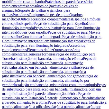
mobiliário de casa de banho
Prateleiras de parede
Acessórios
complementares
Acessórios de gavetas e caixas de
arrumação
Suporte de toalhas e ganchos para
toalhas
Puxadores
Conjuntos de pés de apoio
Quadros
magnéticos
Outros acessórios complementares
Espelhos e móveis
com espelho
Espelho
Peças de substituição para Espelho
Com
iluminação integrada
Peças de substituição para Com iluminação
integrada
Móveis com espelho
Peças de substituição para Móveis
com espelho
Com iluminação integrada
Peças de substituição para
Com iluminação integrada
Sem iluminação integrada
Peças de
substituição para Sem iluminação integrada
Acessórios
complementares
Elementos de luz
Outros acessórios
complementares
Torneiras
Torneiras
Peças de substituição para
Torneiras
Instalação em bancada, alimentação elétrica
Peças de
substituição para Instalação em bancada, alimentação
elétrica
Instalação em bancada, alimentação a pilhas
Peças de
substituição para Instalação em bancada, alimentação a
pilhas
Instalação em bancada, alimentação por gerador
Peças de
substituição para Instalação em bancada, alimentação por
gerador
Instalação em bancada, misturadora com um manípulo
Peças
de substituição para Instalação em bancada, misturadora com um
manípulo
Instalação à parede, alimentação elétrica
Peças de
substituição para Instalação à parede, alimentação elétrica
Instalação
à parede, alimentação a pilhas
Peças de substituição para Instalação à
parede, alimentação a pilhas
Instalação à parede, alimentação por