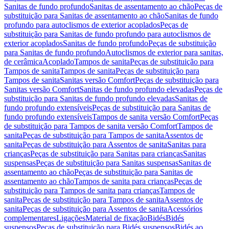
Sanitas de fundo profundo
Sanitas de assentamento ao chão
Peças de
substituição para Sanitas de assentamento ao chão
Sanitas de fundo
profundo para autoclismos de exterior acoplados
Peças de
substituição para Sanitas de fundo profundo para autoclismos de
exterior acoplados
Sanitas de fundo profundo
Peças de substituição
para Sanitas de fundo profundo
Autoclismos de exterior para sanitas,
de cerâmica
Acoplado
Tampos de sanita
Peças de substituição para
Tampos de sanita
Tampos de sanita
Peças de substituição para
Tampos de sanita
Sanitas versão Comfort
Peças de substituição para
Sanitas versão Comfort
Sanitas de fundo profundo elevadas
Peças de
substituição para Sanitas de fundo profundo elevadas
Sanitas de
fundo profundo extensíveis
Peças de substituição para Sanitas de
fundo profundo extensíveis
Tampos de sanita versão Comfort
Peças
de substituição para Tampos de sanita versão Comfort
Tampos de
sanita
Peças de substituição para Tampos de sanita
Assentos de
sanita
Peças de substituição para Assentos de sanita
Sanitas para
crianças
Peças de substituição para Sanitas para crianças
Sanitas
suspensas
Peças de substituição para Sanitas suspensas
Sanitas de
assentamento ao chão
Peças de substituição para Sanitas de
assentamento ao chão
Tampos de sanita para crianças
Peças de
substituição para Tampos de sanita para crianças
Tampos de
sanita
Peças de substituição para Tampos de sanita
Assentos de
sanita
Peças de substituição para Assentos de sanita
Acessórios
complementares
Ligações
Material de fixação
Bidés
Bidés
suspensos
Peças de substituição para Bidés suspensos
Bidés ao