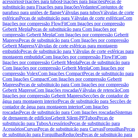
acessórios
Fixações para tubos
Fixações para ligações
Peças de
substituição para Fixações para ligações
Vedantes
Conjuntos de
parafuso para uniões de flange
Válvulas para tubos
Válvulas de corte
esféricas
Peças de substituição para Válvulas de corte esféricas
Com
ligações por compressão FlowFit
Com ligações por compressão
Geberit Mepla
Peças de substituição para Com ligações por
compressão Geberit Mepla
Com ligações por compressão Geberit
Mapress
Peças de substituição para Com ligações por compressão
Geberit Mapress
Válvulas de corte esféricas para montagem
embutido
Peças de substituição para Válvulas de corte esféricas para
montagem embutido
Com ligações por compressão FlowFit
Com
ligações por compressão Geberit Mepla
Peças de substituição para
Com ligações por compressão Geberit Mepla
Com ligações por
compressão Volex
Com ligações Compact
Peças de substituição para
Com ligações Compact
Com ligações por compressão Geberit
Mapress
Peças de substituição para Com ligações por compressão
Geberit Mapress
Com ligações roscadas
Válvulas de retenção
Com
ligações por compressão Geberit Mapress
Secções de contador de
água para montagem interior
Peças de substituição para Secções de
contador de água para montagem interior
Com ligações
roscadas
Peças de substituição para Com ligações roscadas
Sistemas
de drenagem de edifícios
Geberit Silent-PP
Tubos
Peças de
substituição para Tubos
Acessórios
Peças de substituição para
Acessórios
Curvas
Peças de substituição para Curvas
Forquilhas
Peças
de substituição para Forquilhas
Reduções
Peças de substituição para