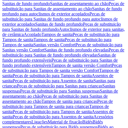
Sanitas de fundo profundo
Sanitas de assentamento ao chão
Peças de
substituição para Sanitas de assentamento ao chão
Sanitas de fundo
profundo para autoclismos de exterior acoplados
Peças de
substituição para Sanitas de fundo profundo para autoclismos de
exterior acoplados
Sanitas de fundo profundo
Peças de substituição
para Sanitas de fundo profundo
Autoclismos de exterior para sanitas,
de cerâmica
Acoplado
Tampos de sanita
Peças de substituição para
Tampos de sanita
Tampos de sanita
Peças de substituição para
Tampos de sanita
Sanitas versão Comfort
Peças de substituição para
Sanitas versão Comfort
Sanitas de fundo profundo elevadas
Peças de
substituição para Sanitas de fundo profundo elevadas
Sanitas de
fundo profundo extensíveis
Peças de substituição para Sanitas de
fundo profundo extensíveis
Tampos de sanita versão Comfort
Peças
de substituição para Tampos de sanita versão Comfort
Tampos de
sanita
Peças de substituição para Tampos de sanita
Assentos de
sanita
Peças de substituição para Assentos de sanita
Sanitas para
crianças
Peças de substituição para Sanitas para crianças
Sanitas
suspensas
Peças de substituição para Sanitas suspensas
Sanitas de
assentamento ao chão
Peças de substituição para Sanitas de
assentamento ao chão
Tampos de sanita para crianças
Peças de
substituição para Tampos de sanita para crianças
Tampos de
sanita
Peças de substituição para Tampos de sanita
Assentos de
sanita
Peças de substituição para Assentos de sanita
Acessórios
complementares
Ligações
Material de fixação
Bidés
Bidés
suspensos
Peças de substituição para Bidés suspensos
Bidés ao