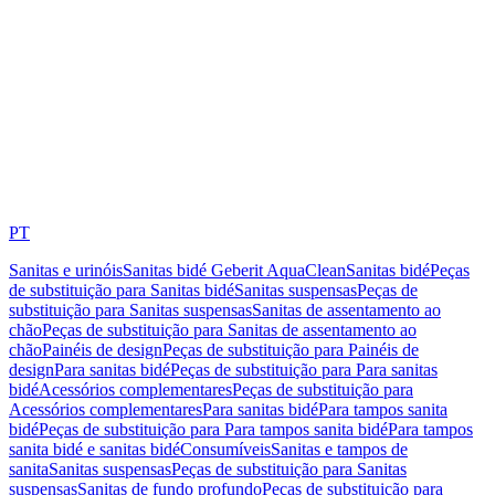
PT
Sanitas e urinóis
Sanitas bidé Geberit AquaClean
Sanitas bidé
Peças
de substituição para Sanitas bidé
Sanitas suspensas
Peças de
substituição para Sanitas suspensas
Sanitas de assentamento ao
chão
Peças de substituição para Sanitas de assentamento ao
chão
Painéis de design
Peças de substituição para Painéis de
design
Para sanitas bidé
Peças de substituição para Para sanitas
bidé
Acessórios complementares
Peças de substituição para
Acessórios complementares
Para sanitas bidé
Para tampos sanita
bidé
Peças de substituição para Para tampos sanita bidé
Para tampos
sanita bidé e sanitas bidé
Consumíveis
Sanitas e tampos de
sanita
Sanitas suspensas
Peças de substituição para Sanitas
suspensas
Sanitas de fundo profundo
Peças de substituição para