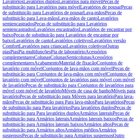
Lavatórios
Lavatórios duplos
Lavatórios para móvel
Peças de
substituição para Lavatórios para móvel
Lavatórios de pousar
Peças
de substituição para Lavatórios de pousar
Lava-mãos
Peças de
substituição para Lava-mãos
Lava-mãos de canto
Lavatórios
semiencastrados
Peças de substituição para Lavatórios
semiencastrados
Lavatórios encastrados
Lavatórios de encastrar por
baixo
Peças de substituição para Lavatórios de encastrar por
baixo
Lavatórios de canto
Lavatórios coletivos
Lavatórios versão
Comfort
Lavatórios para crianças
Lavatórios coletivos
Outras
pias
Pias
Pia multifunções
Pia de laboratório
Acessórios
complementares
Colunas
Colunas
Semicolunas
Acessórios
complementares
Acabamento
Material de fixação
Conjuntos de
lavatório com móvel
Conjuntos de lava-mãos com móvel
Peças de
substituição para Conjuntos de lava-mãos com móvel
Conjuntos de
lavatório com móvel
Conjuntos de lavatórios para móvel com móvel
de lavatório
Peças de substituição para Conjuntos de lavatórios para
móvel com móvel de lavatório
Móveis de casa de banho
Móveis para
lavatório
Peças de substituição para Móveis para lavatório
Para lava-
mãos
Peças de substituição para Para lava-mãos
Para lavatórios
Peças
de substituição para Para lavatórios
Para lavatórios duplos
Peças de
substituição para Para lavatórios duplos
Armários laterais
Peças de
substituição para Armários laterais
Armários laterais baixos
Peças de
substituição para Armários laterais baixos
Armários altos
Peças de
substituição para Armários altos
Armários médios
Armários
suspensos
Peças de substituição para Armários suspensos
Outro