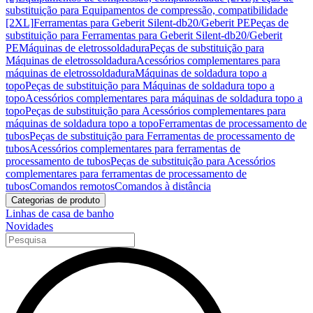
substituição para Equipamentos de compressão, compatibilidade
[2XL]
Ferramentas para Geberit Silent-db20/Geberit PE
Peças de
substituição para Ferramentas para Geberit Silent-db20/Geberit
PE
Máquinas de eletrossoldadura
Peças de substituição para
Máquinas de eletrossoldadura
Acessórios complementares para
máquinas de eletrossoldadura
Máquinas de soldadura topo a
topo
Peças de substituição para Máquinas de soldadura topo a
topo
Acessórios complementares para máquinas de soldadura topo a
topo
Peças de substituição para Acessórios complementares para
máquinas de soldadura topo a topo
Ferramentas de processamento de
tubos
Peças de substituição para Ferramentas de processamento de
tubos
Acessórios complementares para ferramentas de
processamento de tubos
Peças de substituição para Acessórios
complementares para ferramentas de processamento de
tubos
Comandos remotos
Comandos à distância
Categorias de produto
Linhas de casa de banho
Novidades