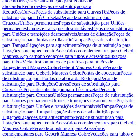
abocardar
Peças de substituição para Pontas de
abocardar
Reduções
Peças de substituição para
Reduções
Curvas
Peças de substituição para Curvas
Tês
Peças de
substituição para Tês
Cruzetas
Peças de substituição para
Cruzetas
Uniões permanentes
Peças de substituição para Uniões
permanentes
Uniões e transições desmontáveis
Peças de substituição
para Uniões e transições desmontáveis
Juntas de dilatação
Peças de
substituição para Juntas de dilatação
Tampas
Peças de substituição
para Tampas
Ligações para aquecimento
Peças de substituição para
Ligações para aquecimento
Acessórios complementares para Geberit
Mapress Aço carbono
Vedações para tubos e acessórios
Fixações
para tubos
Vedantes
Conjuntos de parafuso para uniões de
flange
Geberit Mapress Cobre
Geberit Mapress Cobre
Peças de
substituição para Geberit Mapress Cobre
Pontas de abocardar
Peças
de substituição para Pontas de abocardar
Reduções
Peças de
substituição para Reduções
Curvas
Peças de substituição para
Curvas
Tês
Peças de substituição para Tês
Cruzetas
Peças de
substituição para Cruzetas
Uniões permanentes
Peças de substituição
para Uniões permanentes
Uniões e transições desmontáveis
Peças de
substituição para Uniões e transições desmontáveis
Tampas
Peças de
substituição para Tampas
Ligações
Peças de substituição para
Ligações
Ligações para aquecimento
Peças de substituição para
Ligações para aquecimento
Acessórios complementares para Geberit
Mapress Cobre
Peças de substituição para Acessórios
complementares para Geberit Mapress Cobre
Vedações para tubos e