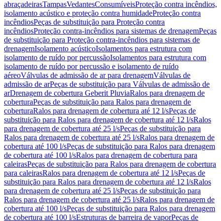
abraçadeiras
Tampas
Vedantes
Consumíveis
Proteção contra incêndios,
isolamento acústico e proteção contra humidade
Proteção contra
incêndios
Peças de substituição para Proteção contra
incêndios
Proteção contra-incêndios para sistemas de drenagem
Peças
de substituição para Proteção contra-incêndios para sistemas de
drenagem
Isolamento acústico
Isolamentos para estrutura com
isolamento de ruído por percussão
Isolamentos para estrutura com
isolamento de ruído por percussão e isolamento de ruído
aéreo
Válvulas de admissão de ar para drenagem
Válvulas de
admissão de ar
Peças de substituição para Válvulas de admissão de
ar
Drenagem de cobertura Geberit Pluvia
Ralos para drenagem de
cobertura
Peças de substituição para Ralos para drenagem de
cobertura
Ralos para drenagem de cobertura até 12 l/s
Peças de
substituição para Ralos para drenagem de cobertura até 12 l/s
Ralos
para drenagem de cobertura até 25 l/s
Peças de substituição para
Ralos para drenagem de cobertura até 25 l/s
Ralos para drenagem de
cobertura até 100 l/s
Peças de substituição para Ralos para drenagem
de cobertura até 100 l/s
Ralos para drenagem de cobertura para
caleiras
Peças de substituição para Ralos para drenagem de cobertura
para caleiras
Ralos para drenagem de cobertura até 12 l/s
Peças de
substituição para Ralos para drenagem de cobertura até 12 l/s
Ralos
para drenagem de cobertura até 25 l/s
Peças de substituição para
Ralos para drenagem de cobertura até 25 l/s
Ralos para drenagem de
cobertura até 100 l/s
Peças de substituição para Ralos para drenagem
de cobertura até 100 l/s
Estruturas de barreira de vapor
Peças de