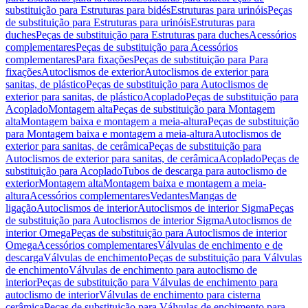
substituição para Estruturas para bidés
Estruturas para urinóis
Peças
de substituição para Estruturas para urinóis
Estruturas para
duches
Peças de substituição para Estruturas para duches
Acessórios
complementares
Peças de substituição para Acessórios
complementares
Para fixações
Peças de substituição para Para
fixações
Autoclismos de exterior
Autoclismos de exterior para
sanitas, de plástico
Peças de substituição para Autoclismos de
exterior para sanitas, de plástico
Acoplado
Peças de substituição para
Acoplado
Montagem alta
Peças de substituição para Montagem
alta
Montagem baixa e montagem a meia-altura
Peças de substituição
para Montagem baixa e montagem a meia-altura
Autoclismos de
exterior para sanitas, de cerâmica
Peças de substituição para
Autoclismos de exterior para sanitas, de cerâmica
Acoplado
Peças de
substituição para Acoplado
Tubos de descarga para autoclismo de
exterior
Montagem alta
Montagem baixa e montagem a meia-
altura
Acessórios complementares
Vedantes
Mangas de
ligação
Autoclismos de interior
Autoclismos de interior Sigma
Peças
de substituição para Autoclismos de interior Sigma
Autoclismos de
interior Omega
Peças de substituição para Autoclismos de interior
Omega
Acessórios complementares
Válvulas de enchimento e de
descarga
Válvulas de enchimento
Peças de substituição para Válvulas
de enchimento
Válvulas de enchimento para autoclismo de
interior
Peças de substituição para Válvulas de enchimento para
autoclismo de interior
Válvulas de enchimento para cisterna
cerâmica
Peças de substituição para Válvulas de enchimento para