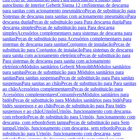
autoclismo de interior Geberit Sigma 12 cm
Sistemas de descarga
para sanitas com acionamento pneumático
Peças de substituição para
Sistemas de descarga para sanitas com acionamento pneumático
Para
descarga dupla
Peças de substituição para Para descarga dupla
Para
descarga simples
Peças de substituição para Para descarga
simples
Acessórios complementares para sistemas de descarga para
sanitas
Peças de substituição para Acessórios complementares para
sistemas de descarga para sanitas
Conjuntos de instalação
Peças de
substituição para Conjuntos de instalação
Para sistemas de descarga
para sanita com acionamento eletrónico
Peças de substituição para
Para sistemas de descarga para sanita com acionamento
eletrónico
Módulos sanitários Geberit Monolith
Módulos sanitários
para sanitas
Peças de substituição para Módulos sanitários para
sanitas
Para sanitas suspensas
Peças de substituição para Para sanitas
suspensas
Para sanitas ao chão
Peças de substituição para Para sanitas
ao chão
Acessórios complementares
Peças de substituição para
Acessórios complementares
Consumíveis
Módulos sanitários para
bidés
Peças de substituição para Módulos sanitários para bidés
Para
bidés suspensos e ao chão
Peças de substituição para Para bidés
suspensos e ao chão
Urinóis
Urinóis, funcionamento com descarga,
com rebordo
Peças de substituição para Urinóis, funcionamento com
descarga, com rebordo
Sem tampa
Peças de substituição para Sem
tampa
Urinóis, funcionamento com descarga, sem rebordo
Peças de
substituição para Urinóis, funcionamento com descarga, sem