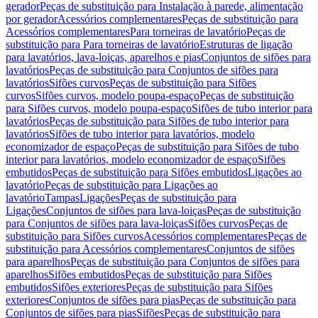
gerador
Peças de substituição para Instalação à parede, alimentação
por gerador
Acessórios complementares
Peças de substituição para
Acessórios complementares
Para torneiras de lavatório
Peças de
substituição para Para torneiras de lavatório
Estruturas de ligação
para lavatórios, lava-loiças, aparelhos e pias
Conjuntos de sifões para
lavatórios
Peças de substituição para Conjuntos de sifões para
lavatórios
Sifões curvos
Peças de substituição para Sifões
curvos
Sifões curvos, modelo poupa-espaço
Peças de substituição
para Sifões curvos, modelo poupa-espaço
Sifões de tubo interior para
lavatórios
Peças de substituição para Sifões de tubo interior para
lavatórios
Sifões de tubo interior para lavatórios, modelo
economizador de espaço
Peças de substituição para Sifões de tubo
interior para lavatórios, modelo economizador de espaço
Sifões
embutidos
Peças de substituição para Sifões embutidos
Ligações ao
lavatório
Peças de substituição para Ligações ao
lavatório
Tampas
Ligações
Peças de substituição para
Ligações
Conjuntos de sifões para lava-loiças
Peças de substituição
para Conjuntos de sifões para lava-loiças
Sifões curvos
Peças de
substituição para Sifões curvos
Acessórios complementares
Peças de
substituição para Acessórios complementares
Conjuntos de sifões
para aparelhos
Peças de substituição para Conjuntos de sifões para
aparelhos
Sifões embutidos
Peças de substituição para Sifões
embutidos
Sifões exteriores
Peças de substituição para Sifões
exteriores
Conjuntos de sifões para pias
Peças de substituição para
Conjuntos de sifões para pias
Sifões
Peças de substituição para