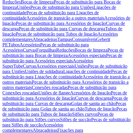
Reduções
Bocas de limpeza
Peças de substituição para Bocas de
limpeza
Uniões
Peças de substituição para Uniões
Ligações de
continuidade
Peças de substituição para Ligações de
continuidade
Acessórios de transição a outros materiais
Acessórios de
ligação
Peças de substituição para Acessórios de ligação
Curvas de
descarga
Peças de substituição para Curvas de descarga
Tubos de
ligação
Peças de substituição para Tubos de ligação
Acessórios
complementares
Abraçadeiras
Tampas
Consumíveis
Geberit
PE
Tubos
Acessórios
Peças de substituição para
Acessórios
Curvas
Forquilhas
Reduções
Bocas de limpeza
Peças de
substituição para Bocas de limpeza
Acessórios especiais
Peças de
substituição para Acessórios especiais
Acessórios
SuperTube
Curvas
Acessórios especiais
Uniões
Peças de substituição
para Uniões
Uniões de soldadura
Ligações de continuidade
Peças de
substituição para Ligações de continuidade
Acessórios de transição a
outros materiais
Peças de substituição para Acessórios de transição a
outros materiais
Conexões roscadas
Peças de substituição para
Conexões roscadas
Uniões de flange
Acessórios de ligação
Peças de
substituição para Acessórios de ligação
Curvas de descarga
Peças de
substituição para Curvas de descarga
Golas de sanita ao chão
Peças
de substituição para Golas de sanita ao chão
Tubos de ligação
Peças
de substituição para Tubos de ligação
Sifões curvos
Peças de
substituição para Sifões curvos
Sifões de sucção
Peças de substituição
para Sifões de sucção
Acessórios
complementares
Abraçadeiras
Fixações para