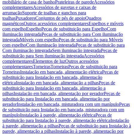
mobiliário de casa de banho
Prateleiras de parede
Acessórios
complementares
Acessórios de gavetas e caixas de
arrumação
Suporte de toalhas e ganchos para
toalhas
Puxadores
Conjuntos de pés de apoio
Quadros
magnéticos
Outros acessórios complementares
Espelhos e móveis
com espelho
Espelho
Peças de substituição para Espelho
Com
iluminação integrada
Peças de substituição para Com iluminação
integrada
Móveis com espelho
Peças de substituição para Móveis
com espelho
Com iluminação integrada
Peças de substituição para
Com iluminação integrada
Sem iluminação integrada
Peças de
substituição para Sem iluminação integrada
Acessórios
complementares
Elementos de luz
Outros acessórios
complementares
Torneiras
Torneiras
Peças de substituição para
Torneiras
Instalação em bancada, alimentação elétrica
Peças de
substituição para Instalação em bancada, alimentação
elétrica
Instalação em bancada, alimentação a pilhas
Peças de
substituição para Instalação em bancada, alimentação a
pilhas
Instalação em bancada, alimentação por gerador
Peças de
substituição para Instalação em bancada, alimentação por
gerador
Instalação em bancada, misturadora com um manípulo
Peças
de substituição para Instalação em bancada, misturadora com um
manípulo
Instalação à parede, alimentação elétrica
Peças de
substituição para Instalação à parede, alimentação elétrica
Instalação
à parede, alimentação a pilhas
Peças de substituição para Instalação à
parede, alimentação a pilhas
Instalação à parede, alimentação por