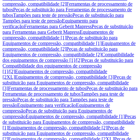
compressão, compatibilidade [2]
Ferramentas de processamento de
tubos
Peças de substituição para Ferramentas de processamento de
tubos
Tampões para teste de pressão
Peças de substituição para
Tampões para teste de pressão
Equipamento para
verificação
Ferramentas para Geberit Mapress
Peças de substituição
para Ferramentas para Geberit Mapress
Equipamentos de
compressão, compatibilidade [1]
Peças de substituição para
Equipamentos de compressão, compatibilidade [1]
Equipamentos de
compressão, compatibilidade [2]
Peças de substituição para
Equipamentos de compressão, compatibilidade [2]
Compatibilidade
dos equipamentos de compressão [1]/[2]
Peças de substituição para
Compatibilidade dos equipamentos de compressão
[1]/[2]
Equipamentos de compressão, compatibilidade
[2XL]
Equipamentos de compressão, compatibilidade [3]
Peças de
substituição para Equipamentos de compressão, compatibilidade
[3]
Ferramentas de processamento de tubos
Peças de substituição para
Ferramentas de processamento de tubos
Tampões para teste de
pressão
Peças de substituição para Tampões para teste de
pressão
Equipamento para verificação
Equipamentos de
compressão
Peças de substituição para Equipamentos de
compressão
Equipamentos de compressão, compatibilidade [1]
Peças
de substituição para Equipamentos de compressão, compatibilidade
[1]
Equipamentos de compressão, compatibilidade [2]
Peças de
substituição para Equipamentos de compressão, compatibilidade
[2]
Equipamentos de compressão, compatibilidade [2XL]
Peças de