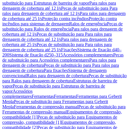
substituição para Estruturas de barreira de vapor
Para ralos para
drenagem de cobertura até 12 l/s
Peças de substituição para Para
ralos para drenagem de cobertura até 12 l/s
Para ralos para drenagem
de cobertura até 25 l/s
Proteção contra incêndios
Proteção contra
incêndios para sistemas de drenagem
Ralos de emergência
Peças de
substituição para Ralos de emergência
Para ralos para drenagem de
cobertura até 12 l/s
Peças de substituição para Para ralos para
drenagem de cobertura até 12 l/s
Para ralos para drenagem de
cobertura até 25 l/s
Peças de substituição para Para ralos para
drenagem de cobertura até 25 l/s
Fixações
Sistema de fixação d40–
200
Sistema de fixação d250–315
Acessórios complementares
Peças
de substituição para Acessórios complementares
Para ralos para
drenagem de cobertura
Peças de substituição para Para ralos para
drenagem de cobertura
Para fixações
Sistema de drenagem
convencional
Ralos para drenagem de cobertura
Peças de substituição
para Ralos para drenagem de cobertura
Estruturas de barreira de
vapor
Peças de substituição para Estruturas de barreira de
vapor
Acessórios
complementares
Ferramentas
Ferramentas
Ferramentas para Geberit
Mepla
Peças de substituição para Ferramentas para Geberit
Mepla
Ferramentas de compressão manual
Peças de substituição para
Ferramentas de compressão manual
Equipamentos de compressão,
compatibilidade [1]
Peças de substituição para Equipamentos de
compressão, compatibilidade [1]
Equipamentos de compressão,
compatibilidade [2]
Peças de substituição para Equipamentos de