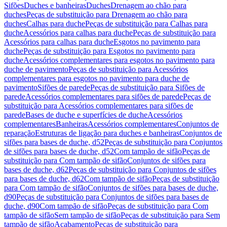
Sifões
Duches e banheiras
Duches
Drenagem ao chão para
duches
Peças de substituição para Drenagem ao chão para
duches
Calhas para duche
Peças de substituição para Calhas para
duche
Acessórios para calhas para duche
Peças de substituição para
Acessórios para calhas para duche
Esgotos no pavimento para
duche
Peças de substituição para Esgotos no pavimento para
duche
Acessórios complementares para esgotos no pavimento para
duche de pavimento
Peças de substituição para Acessórios
complementares para esgotos no pavimento para duche de
pavimento
Sifões de parede
Peças de substituição para Sifões de
parede
Acessórios complementares para sifões de parede
Peças de
substituição para Acessórios complementares para sifões de
parede
Bases de duche e superfícies de duche
Acessórios
complementares
Banheiras
Acessórios complementares
Conjuntos de
reparação
Estruturas de ligação para duches e banheiras
Conjuntos de
sifões para bases de duche, d52
Peças de substituição para Conjuntos
de sifões para bases de duche, d52
Com tampão de sifão
Peças de
substituição para Com tampão de sifão
Conjuntos de sifões para
bases de duche, d62
Peças de substituição para Conjuntos de sifões
para bases de duche, d62
Com tampão de sifão
Peças de substituição
para Com tampão de sifão
Conjuntos de sifões para bases de duche,
d90
Peças de substituição para Conjuntos de sifões para bases de
duche, d90
Com tampão de sifão
Peças de substituição para Com
tampão de sifão
Sem tampão de sifão
Peças de substituição para Sem
tampão de sifão
Acabamento
Peças de substituição para