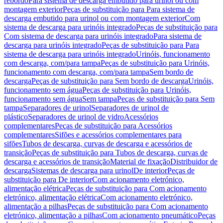
rebordo
Para sistema de descarga embutido para urinol ou com
montagem exterior
Peças de substituição para Para sistema de
descarga embutido para urinol ou com montagem exterior
Com
sistema de descarga para urinóis integrado
Peças de substituição para
Com sistema de descarga para urinóis integrado
Para sistema de
descarga para urinóis integrado
Peças de substituição para Para
sistema de descarga para urinóis integrado
Urinóis, funcionamento
com descarga, com/para tampa
Peças de substituição para Urinóis,
funcionamento com descarga, com/para tampa
Sem bordo de
descarga
Peças de substituição para Sem bordo de descarga
Urinóis,
funcionamento sem água
Peças de substituição para Urinóis,
funcionamento sem água
Sem tampa
Peças de substituição para Sem
tampa
Separadores de urinol
Separadores de urinol de
plástico
Separadores de urinol de vidro
Acessórios
complementares
Peças de substituição para Acessórios
complementares
Sifões e acessórios complementares para
sifões
Tubos de descarga, curvas de descarga e acessórios de
transição
Peças de substituição para Tubos de descarga, curvas de
descarga e acessórios de transição
Material de fixação
Distribuidor de
descarga
Sistemas de descarga para urinol
De interior
Peças de
substituição para De interior
Com acionamento eletrónico,
alimentação elétrica
Peças de substituição para Com acionamento
eletrónico, alimentação elétrica
Com acionamento eletrónico,
alimentação a pilhas
Peças de substituição para Com acionamento
eletrónico, alimentação a pilhas
Com acionamento pneumático
Peças