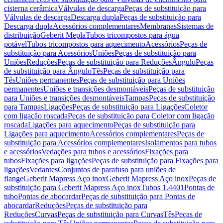
cisterna cerâmica
Válvulas de descarga
Peças de substituição para
Válvulas de descarga
Descarga dupla
Peças de substituição para
Descarga dupla
Acessórios complementares
Membranas
Sistemas de
distribuição
Geberit Mepla
Tubos tricompostos para água
potável
Tubos tricompostos para aquecimento
Acessórios
Peças de
substituição para Acessórios
Uniões
Peças de substituição para
Uniões
Reduções
Peças de substituição para Reduções
Ângulo
Peças
de substituição para Ângulo
Tês
Peças de substituição para
Tês
Uniões permanentes
Peças de substituição para Uniões
permanentes
Uniões e transições desmontáveis
Peças de substituição
para Uniões e transições desmontáveis
Tampas
Peças de substituição
para Tampas
Ligações
Peças de substituição para Ligações
Coletor
com ligação roscada
Peças de substituição para Coletor com ligação
roscada
Ligações para aquecimento
Peças de substituição para
Ligações para aquecimento
Acessórios complementares
Peças de
substituição para Acessórios complementares
Isolamentos para tubos
e acessórios
Vedações para tubos e acessórios
Fixações para
tubos
Fixações para ligações
Peças de substituição para Fixações para
ligações
Vedantes
Conjuntos de parafuso para uniões de
flange
Geberit Mapress Aço inox
Geberit Mapress Aço inox
Peças de
substituição para Geberit Mapress Aço inox
Tubos 1.4401
Pontas de
tubo
Pontas de abocardar
Peças de substituição para Pontas de
abocardar
Reduções
Peças de substituição para
Reduções
Curvas
Peças de substituição para Curvas
Tês
Peças de