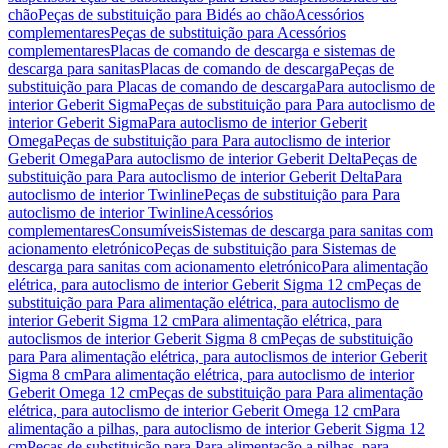
chão
Peças de substituição para Bidés ao chão
Acessórios
complementares
Peças de substituição para Acessórios
complementares
Placas de comando de descarga e sistemas de
descarga para sanitas
Placas de comando de descarga
Peças de
substituição para Placas de comando de descarga
Para autoclismo de
interior Geberit Sigma
Peças de substituição para Para autoclismo de
interior Geberit Sigma
Para autoclismo de interior Geberit
Omega
Peças de substituição para Para autoclismo de interior
Geberit Omega
Para autoclismo de interior Geberit Delta
Peças de
substituição para Para autoclismo de interior Geberit Delta
Para
autoclismo de interior Twinline
Peças de substituição para Para
autoclismo de interior Twinline
Acessórios
complementares
Consumíveis
Sistemas de descarga para sanitas com
acionamento eletrónico
Peças de substituição para Sistemas de
descarga para sanitas com acionamento eletrónico
Para alimentação
elétrica, para autoclismo de interior Geberit Sigma 12 cm
Peças de
substituição para Para alimentação elétrica, para autoclismo de
interior Geberit Sigma 12 cm
Para alimentação elétrica, para
autoclismos de interior Geberit Sigma 8 cm
Peças de substituição
para Para alimentação elétrica, para autoclismos de interior Geberit
Sigma 8 cm
Para alimentação elétrica, para autoclismo de interior
Geberit Omega 12 cm
Peças de substituição para Para alimentação
elétrica, para autoclismo de interior Geberit Omega 12 cm
Para
alimentação a pilhas, para autoclismo de interior Geberit Sigma 12
cm
Peças de substituição para Para alimentação a pilhas, para