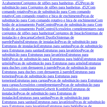
Acabamento
Conjuntos de sifões para banheiras, d52
Peças de
substituição para Conjuntos de sifões para banheiras, d52
Com
comando rotativo
Peças de substituição para Com comando
rotativo
Com comando rotativo e bica de enchimento
Peças de
substituição para Com comando rotativo e bica de enchimento
Com
botão de acionamento PushControl
Peças de substituição para Com
botão de acionamento PushControl
Acessórios complementares para
conjuntos de sifões para banheiras
Conjuntos de ligação
Sistemas de
instalação e descarga
Geberit Duofix
Sistemas de
parede
Painéis
Estruturas de instalação
Peças de substituição para
Estruturas de instalação
Estruturas para sanitas
Peças de substituição
para Estruturas para sanitas
Estruturas para lavatórios
Peças de
substituição para Estruturas para lavatórios
Estruturas para
bidés
Peças de substituição para Estruturas para bidés
Estruturas para
urinóis
Peças de substituição para Estruturas para urinóis
Estruturas
para duches com drenagem à parede
Peças de substituição para
Estruturas para duches com drenagem à parede
Estruturas para
torneiras
Peças de substituição para Estruturas para
torneiras
Estruturas para cargas
Peças de substituição para Estruturas
para cargas
Acessórios complementares
Peças de substituição para
Acessórios complementares
Geberit Kombifix
Estruturas de
instalação
Peças de substituição para Estruturas de
instalação
Estruturas para sanitas
Peças de substituição para
Estruturas para sanitas
Estruturas para lavatórios
Peças de substituição
para Estruturas para lavatórios
Estruturas para bidés
Peças de