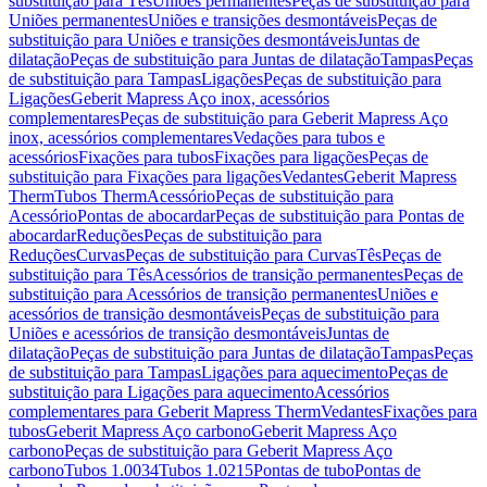
substituição para Tês
Uniões permanentes
Peças de substituição para
Uniões permanentes
Uniões e transições desmontáveis
Peças de
substituição para Uniões e transições desmontáveis
Juntas de
dilatação
Peças de substituição para Juntas de dilatação
Tampas
Peças
de substituição para Tampas
Ligações
Peças de substituição para
Ligações
Geberit Mapress Aço inox, acessórios
complementares
Peças de substituição para Geberit Mapress Aço
inox, acessórios complementares
Vedações para tubos e
acessórios
Fixações para tubos
Fixações para ligações
Peças de
substituição para Fixações para ligações
Vedantes
Geberit Mapress
Therm
Tubos Therm
Acessório
Peças de substituição para
Acessório
Pontas de abocardar
Peças de substituição para Pontas de
abocardar
Reduções
Peças de substituição para
Reduções
Curvas
Peças de substituição para Curvas
Tês
Peças de
substituição para Tês
Acessórios de transição permanentes
Peças de
substituição para Acessórios de transição permanentes
Uniões e
acessórios de transição desmontáveis
Peças de substituição para
Uniões e acessórios de transição desmontáveis
Juntas de
dilatação
Peças de substituição para Juntas de dilatação
Tampas
Peças
de substituição para Tampas
Ligações para aquecimento
Peças de
substituição para Ligações para aquecimento
Acessórios
complementares para Geberit Mapress Therm
Vedantes
Fixações para
tubos
Geberit Mapress Aço carbono
Geberit Mapress Aço
carbono
Peças de substituição para Geberit Mapress Aço
carbono
Tubos 1.0034
Tubos 1.0215
Pontas de tubo
Pontas de