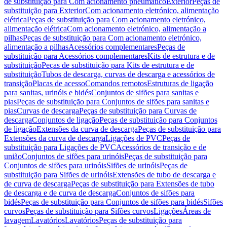
de substituição para Com acionamento pneumático
Exterior
Peças de
substituição para Exterior
Com acionamento eletrónico, alimentação
elétrica
Peças de substituição para Com acionamento eletrónico,
alimentação elétrica
Com acionamento eletrónico, alimentação a
pilhas
Peças de substituição para Com acionamento eletrónico,
alimentação a pilhas
Acessórios complementares
Peças de
substituição para Acessórios complementares
Kits de estrutura e de
substituição
Peças de substituição para Kits de estrutura e de
substituição
Tubos de descarga, curvas de descarga e acessórios de
transição
Placas de acesso
Comandos remotos
Estruturas de ligação
para sanitas, urinóis e bidés
Conjuntos de sifões para sanitas e
pias
Peças de substituição para Conjuntos de sifões para sanitas e
pias
Curvas de descarga
Peças de substituição para Curvas de
descarga
Conjuntos de ligação
Peças de substituição para Conjuntos
de ligação
Extensões da curva de descarga
Peças de substituição para
Extensões da curva de descarga
Ligações de PVC
Peças de
substituição para Ligações de PVC
Acessórios de transição e de
união
Conjuntos de sifões para urinóis
Peças de substituição para
Conjuntos de sifões para urinóis
Sifões de urinóis
Peças de
substituição para Sifões de urinóis
Extensões de tubo de descarga e
de curva de descarga
Peças de substituição para Extensões de tubo
de descarga e de curva de descarga
Conjuntos de sifões para
bidés
Peças de substituição para Conjuntos de sifões para bidés
Sifões
curvos
Peças de substituição para Sifões curvos
Ligações
Áreas de
lavagem
Lavatórios
Lavatórios
Peças de substituição para