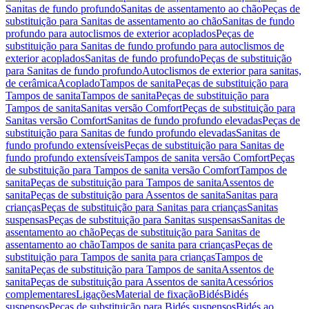
Sanitas de fundo profundo
Sanitas de assentamento ao chão
Peças de
substituição para Sanitas de assentamento ao chão
Sanitas de fundo
profundo para autoclismos de exterior acoplados
Peças de
substituição para Sanitas de fundo profundo para autoclismos de
exterior acoplados
Sanitas de fundo profundo
Peças de substituição
para Sanitas de fundo profundo
Autoclismos de exterior para sanitas,
de cerâmica
Acoplado
Tampos de sanita
Peças de substituição para
Tampos de sanita
Tampos de sanita
Peças de substituição para
Tampos de sanita
Sanitas versão Comfort
Peças de substituição para
Sanitas versão Comfort
Sanitas de fundo profundo elevadas
Peças de
substituição para Sanitas de fundo profundo elevadas
Sanitas de
fundo profundo extensíveis
Peças de substituição para Sanitas de
fundo profundo extensíveis
Tampos de sanita versão Comfort
Peças
de substituição para Tampos de sanita versão Comfort
Tampos de
sanita
Peças de substituição para Tampos de sanita
Assentos de
sanita
Peças de substituição para Assentos de sanita
Sanitas para
crianças
Peças de substituição para Sanitas para crianças
Sanitas
suspensas
Peças de substituição para Sanitas suspensas
Sanitas de
assentamento ao chão
Peças de substituição para Sanitas de
assentamento ao chão
Tampos de sanita para crianças
Peças de
substituição para Tampos de sanita para crianças
Tampos de
sanita
Peças de substituição para Tampos de sanita
Assentos de
sanita
Peças de substituição para Assentos de sanita
Acessórios
complementares
Ligações
Material de fixação
Bidés
Bidés
suspensos
Peças de substituição para Bidés suspensos
Bidés ao