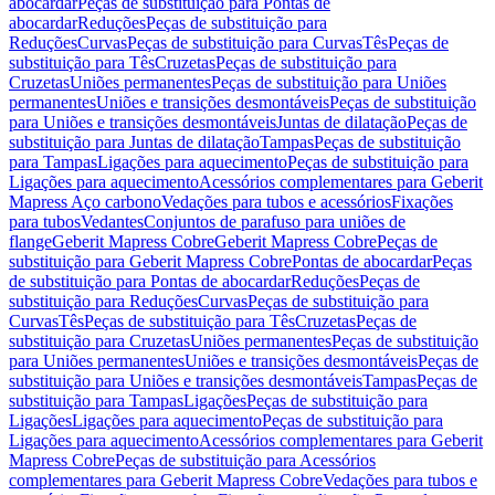
abocardar
Peças de substituição para Pontas de
abocardar
Reduções
Peças de substituição para
Reduções
Curvas
Peças de substituição para Curvas
Tês
Peças de
substituição para Tês
Cruzetas
Peças de substituição para
Cruzetas
Uniões permanentes
Peças de substituição para Uniões
permanentes
Uniões e transições desmontáveis
Peças de substituição
para Uniões e transições desmontáveis
Juntas de dilatação
Peças de
substituição para Juntas de dilatação
Tampas
Peças de substituição
para Tampas
Ligações para aquecimento
Peças de substituição para
Ligações para aquecimento
Acessórios complementares para Geberit
Mapress Aço carbono
Vedações para tubos e acessórios
Fixações
para tubos
Vedantes
Conjuntos de parafuso para uniões de
flange
Geberit Mapress Cobre
Geberit Mapress Cobre
Peças de
substituição para Geberit Mapress Cobre
Pontas de abocardar
Peças
de substituição para Pontas de abocardar
Reduções
Peças de
substituição para Reduções
Curvas
Peças de substituição para
Curvas
Tês
Peças de substituição para Tês
Cruzetas
Peças de
substituição para Cruzetas
Uniões permanentes
Peças de substituição
para Uniões permanentes
Uniões e transições desmontáveis
Peças de
substituição para Uniões e transições desmontáveis
Tampas
Peças de
substituição para Tampas
Ligações
Peças de substituição para
Ligações
Ligações para aquecimento
Peças de substituição para
Ligações para aquecimento
Acessórios complementares para Geberit
Mapress Cobre
Peças de substituição para Acessórios
complementares para Geberit Mapress Cobre
Vedações para tubos e