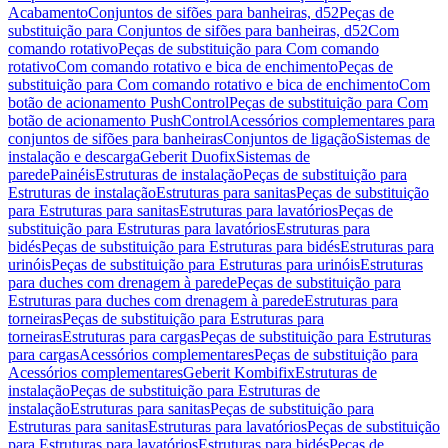
Acabamento
Conjuntos de sifões para banheiras, d52
Peças de
substituição para Conjuntos de sifões para banheiras, d52
Com
comando rotativo
Peças de substituição para Com comando
rotativo
Com comando rotativo e bica de enchimento
Peças de
substituição para Com comando rotativo e bica de enchimento
Com
botão de acionamento PushControl
Peças de substituição para Com
botão de acionamento PushControl
Acessórios complementares para
conjuntos de sifões para banheiras
Conjuntos de ligação
Sistemas de
instalação e descarga
Geberit Duofix
Sistemas de
parede
Painéis
Estruturas de instalação
Peças de substituição para
Estruturas de instalação
Estruturas para sanitas
Peças de substituição
para Estruturas para sanitas
Estruturas para lavatórios
Peças de
substituição para Estruturas para lavatórios
Estruturas para
bidés
Peças de substituição para Estruturas para bidés
Estruturas para
urinóis
Peças de substituição para Estruturas para urinóis
Estruturas
para duches com drenagem à parede
Peças de substituição para
Estruturas para duches com drenagem à parede
Estruturas para
torneiras
Peças de substituição para Estruturas para
torneiras
Estruturas para cargas
Peças de substituição para Estruturas
para cargas
Acessórios complementares
Peças de substituição para
Acessórios complementares
Geberit Kombifix
Estruturas de
instalação
Peças de substituição para Estruturas de
instalação
Estruturas para sanitas
Peças de substituição para
Estruturas para sanitas
Estruturas para lavatórios
Peças de substituição
para Estruturas para lavatórios
Estruturas para bidés
Peças de