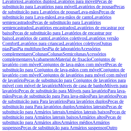
Lavatórios
Lavatórios duplos
Lavatórios para móvel
Peças de
substituição para Lavatórios para móvel
Lavatórios de pousar
Peças
de substituição para Lavatórios de pousar
Lava-mãos
Peças de
substituição para Lava-mãos
Lava-mãos de canto
Lavatórios
semiencastrados
Peças de substituição para Lavatórios
semiencastrados
Lavatórios encastrados
Lavatórios de encastrar por
baixo
Peças de substituição para Lavatórios de encastrar por
baixo
Lavatórios de canto
Lavatórios coletivos
Lavatórios versão
Comfort
Lavatórios para crianças
Lavatórios coletivos
Outras
pias
Pias
Pia multifunções
Pia de laboratório
Acessórios
complementares
Colunas
Colunas
Semicolunas
Acessórios
complementares
Acabamento
Material de fixação
Conjuntos de
lavatório com móvel
Conjuntos de lava-mãos com móvel
Peças de
substituição para Conjuntos de lava-mãos com móvel
Conjuntos de
lavatório com móvel
Conjuntos de lavatórios para móvel com móvel
de lavatório
Peças de substituição para Conjuntos de lavatórios para
móvel com móvel de lavatório
Móveis de casa de banho
Móveis para
lavatório
Peças de substituição para Móveis para lavatório
Para lava-
mãos
Peças de substituição para Para lava-mãos
Para lavatórios
Peças
de substituição para Para lavatórios
Para lavatórios duplos
Peças de
substituição para Para lavatórios duplos
Armários laterais
Peças de
substituição para Armários laterais
Armários laterais baixos
Peças de
substituição para Armários laterais baixos
Armários altos
Peças de
substituição para Armários altos
Armários médios
Armários
suspensos
Peças de substituição para Armários suspensos
Outro