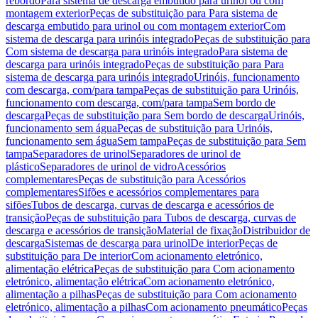
rebordo
Para sistema de descarga embutido para urinol ou com
montagem exterior
Peças de substituição para Para sistema de
descarga embutido para urinol ou com montagem exterior
Com
sistema de descarga para urinóis integrado
Peças de substituição para
Com sistema de descarga para urinóis integrado
Para sistema de
descarga para urinóis integrado
Peças de substituição para Para
sistema de descarga para urinóis integrado
Urinóis, funcionamento
com descarga, com/para tampa
Peças de substituição para Urinóis,
funcionamento com descarga, com/para tampa
Sem bordo de
descarga
Peças de substituição para Sem bordo de descarga
Urinóis,
funcionamento sem água
Peças de substituição para Urinóis,
funcionamento sem água
Sem tampa
Peças de substituição para Sem
tampa
Separadores de urinol
Separadores de urinol de
plástico
Separadores de urinol de vidro
Acessórios
complementares
Peças de substituição para Acessórios
complementares
Sifões e acessórios complementares para
sifões
Tubos de descarga, curvas de descarga e acessórios de
transição
Peças de substituição para Tubos de descarga, curvas de
descarga e acessórios de transição
Material de fixação
Distribuidor de
descarga
Sistemas de descarga para urinol
De interior
Peças de
substituição para De interior
Com acionamento eletrónico,
alimentação elétrica
Peças de substituição para Com acionamento
eletrónico, alimentação elétrica
Com acionamento eletrónico,
alimentação a pilhas
Peças de substituição para Com acionamento
eletrónico, alimentação a pilhas
Com acionamento pneumático
Peças