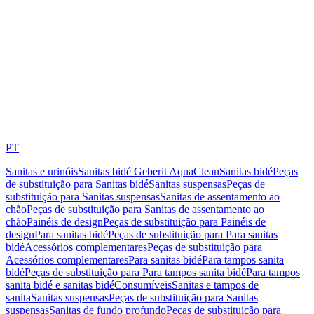
PT
Sanitas e urinóis
Sanitas bidé Geberit AquaClean
Sanitas bidé
Peças
de substituição para Sanitas bidé
Sanitas suspensas
Peças de
substituição para Sanitas suspensas
Sanitas de assentamento ao
chão
Peças de substituição para Sanitas de assentamento ao
chão
Painéis de design
Peças de substituição para Painéis de
design
Para sanitas bidé
Peças de substituição para Para sanitas
bidé
Acessórios complementares
Peças de substituição para
Acessórios complementares
Para sanitas bidé
Para tampos sanita
bidé
Peças de substituição para Para tampos sanita bidé
Para tampos
sanita bidé e sanitas bidé
Consumíveis
Sanitas e tampos de
sanita
Sanitas suspensas
Peças de substituição para Sanitas
suspensas
Sanitas de fundo profundo
Peças de substituição para