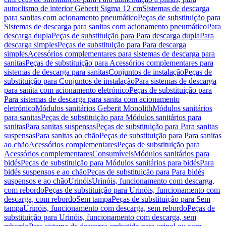
autoclismo de interior Geberit Sigma 12 cm
Sistemas de descarga
para sanitas com acionamento pneumático
Peças de substituição para
Sistemas de descarga para sanitas com acionamento pneumático
Para
descarga dupla
Peças de substituição para Para descarga dupla
Para
descarga simples
Peças de substituição para Para descarga
simples
Acessórios complementares para sistemas de descarga para
sanitas
Peças de substituição para Acessórios complementares para
sistemas de descarga para sanitas
Conjuntos de instalação
Peças de
substituição para Conjuntos de instalação
Para sistemas de descarga
para sanita com acionamento eletrónico
Peças de substituição para
Para sistemas de descarga para sanita com acionamento
eletrónico
Módulos sanitários Geberit Monolith
Módulos sanitários
para sanitas
Peças de substituição para Módulos sanitários para
sanitas
Para sanitas suspensas
Peças de substituição para Para sanitas
suspensas
Para sanitas ao chão
Peças de substituição para Para sanitas
ao chão
Acessórios complementares
Peças de substituição para
Acessórios complementares
Consumíveis
Módulos sanitários para
bidés
Peças de substituição para Módulos sanitários para bidés
Para
bidés suspensos e ao chão
Peças de substituição para Para bidés
suspensos e ao chão
Urinóis
Urinóis, funcionamento com descarga,
com rebordo
Peças de substituição para Urinóis, funcionamento com
descarga, com rebordo
Sem tampa
Peças de substituição para Sem
tampa
Urinóis, funcionamento com descarga, sem rebordo
Peças de
substituição para Urinóis, funcionamento com descarga, sem