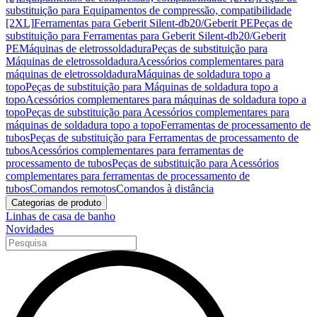
substituição para Equipamentos de compressão, compatibilidade
[2XL]
Ferramentas para Geberit Silent-db20/Geberit PE
Peças de
substituição para Ferramentas para Geberit Silent-db20/Geberit
PE
Máquinas de eletrossoldadura
Peças de substituição para
Máquinas de eletrossoldadura
Acessórios complementares para
máquinas de eletrossoldadura
Máquinas de soldadura topo a
topo
Peças de substituição para Máquinas de soldadura topo a
topo
Acessórios complementares para máquinas de soldadura topo a
topo
Peças de substituição para Acessórios complementares para
máquinas de soldadura topo a topo
Ferramentas de processamento de
tubos
Peças de substituição para Ferramentas de processamento de
tubos
Acessórios complementares para ferramentas de
processamento de tubos
Peças de substituição para Acessórios
complementares para ferramentas de processamento de
tubos
Comandos remotos
Comandos à distância
Categorias de produto
Linhas de casa de banho
Novidades