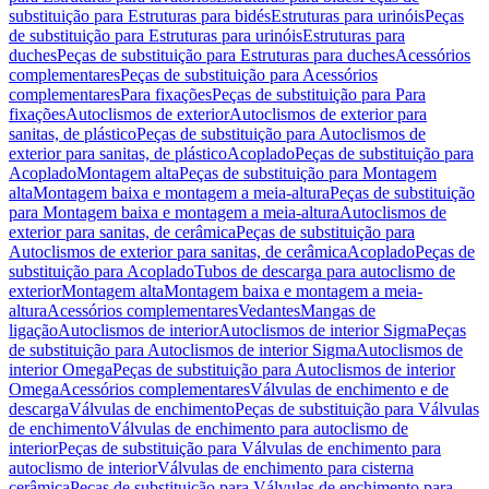
substituição para Estruturas para bidés
Estruturas para urinóis
Peças
de substituição para Estruturas para urinóis
Estruturas para
duches
Peças de substituição para Estruturas para duches
Acessórios
complementares
Peças de substituição para Acessórios
complementares
Para fixações
Peças de substituição para Para
fixações
Autoclismos de exterior
Autoclismos de exterior para
sanitas, de plástico
Peças de substituição para Autoclismos de
exterior para sanitas, de plástico
Acoplado
Peças de substituição para
Acoplado
Montagem alta
Peças de substituição para Montagem
alta
Montagem baixa e montagem a meia-altura
Peças de substituição
para Montagem baixa e montagem a meia-altura
Autoclismos de
exterior para sanitas, de cerâmica
Peças de substituição para
Autoclismos de exterior para sanitas, de cerâmica
Acoplado
Peças de
substituição para Acoplado
Tubos de descarga para autoclismo de
exterior
Montagem alta
Montagem baixa e montagem a meia-
altura
Acessórios complementares
Vedantes
Mangas de
ligação
Autoclismos de interior
Autoclismos de interior Sigma
Peças
de substituição para Autoclismos de interior Sigma
Autoclismos de
interior Omega
Peças de substituição para Autoclismos de interior
Omega
Acessórios complementares
Válvulas de enchimento e de
descarga
Válvulas de enchimento
Peças de substituição para Válvulas
de enchimento
Válvulas de enchimento para autoclismo de
interior
Peças de substituição para Válvulas de enchimento para
autoclismo de interior
Válvulas de enchimento para cisterna
cerâmica
Peças de substituição para Válvulas de enchimento para