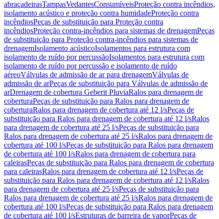
abraçadeiras
Tampas
Vedantes
Consumíveis
Proteção contra incêndios,
isolamento acústico e proteção contra humidade
Proteção contra
incêndios
Peças de substituição para Proteção contra
incêndios
Proteção contra-incêndios para sistemas de drenagem
Peças
de substituição para Proteção contra-incêndios para sistemas de
drenagem
Isolamento acústico
Isolamentos para estrutura com
isolamento de ruído por percussão
Isolamentos para estrutura com
isolamento de ruído por percussão e isolamento de ruído
aéreo
Válvulas de admissão de ar para drenagem
Válvulas de
admissão de ar
Peças de substituição para Válvulas de admissão de
ar
Drenagem de cobertura Geberit Pluvia
Ralos para drenagem de
cobertura
Peças de substituição para Ralos para drenagem de
cobertura
Ralos para drenagem de cobertura até 12 l/s
Peças de
substituição para Ralos para drenagem de cobertura até 12 l/s
Ralos
para drenagem de cobertura até 25 l/s
Peças de substituição para
Ralos para drenagem de cobertura até 25 l/s
Ralos para drenagem de
cobertura até 100 l/s
Peças de substituição para Ralos para drenagem
de cobertura até 100 l/s
Ralos para drenagem de cobertura para
caleiras
Peças de substituição para Ralos para drenagem de cobertura
para caleiras
Ralos para drenagem de cobertura até 12 l/s
Peças de
substituição para Ralos para drenagem de cobertura até 12 l/s
Ralos
para drenagem de cobertura até 25 l/s
Peças de substituição para
Ralos para drenagem de cobertura até 25 l/s
Ralos para drenagem de
cobertura até 100 l/s
Peças de substituição para Ralos para drenagem
de cobertura até 100 l/s
Estruturas de barreira de vapor
Peças de