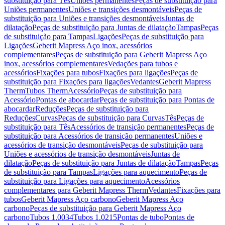
substituição para Tês
Uniões permanentes
Peças de substituição para
Uniões permanentes
Uniões e transições desmontáveis
Peças de
substituição para Uniões e transições desmontáveis
Juntas de
dilatação
Peças de substituição para Juntas de dilatação
Tampas
Peças
de substituição para Tampas
Ligações
Peças de substituição para
Ligações
Geberit Mapress Aço inox, acessórios
complementares
Peças de substituição para Geberit Mapress Aço
inox, acessórios complementares
Vedações para tubos e
acessórios
Fixações para tubos
Fixações para ligações
Peças de
substituição para Fixações para ligações
Vedantes
Geberit Mapress
Therm
Tubos Therm
Acessório
Peças de substituição para
Acessório
Pontas de abocardar
Peças de substituição para Pontas de
abocardar
Reduções
Peças de substituição para
Reduções
Curvas
Peças de substituição para Curvas
Tês
Peças de
substituição para Tês
Acessórios de transição permanentes
Peças de
substituição para Acessórios de transição permanentes
Uniões e
acessórios de transição desmontáveis
Peças de substituição para
Uniões e acessórios de transição desmontáveis
Juntas de
dilatação
Peças de substituição para Juntas de dilatação
Tampas
Peças
de substituição para Tampas
Ligações para aquecimento
Peças de
substituição para Ligações para aquecimento
Acessórios
complementares para Geberit Mapress Therm
Vedantes
Fixações para
tubos
Geberit Mapress Aço carbono
Geberit Mapress Aço
carbono
Peças de substituição para Geberit Mapress Aço
carbono
Tubos 1.0034
Tubos 1.0215
Pontas de tubo
Pontas de