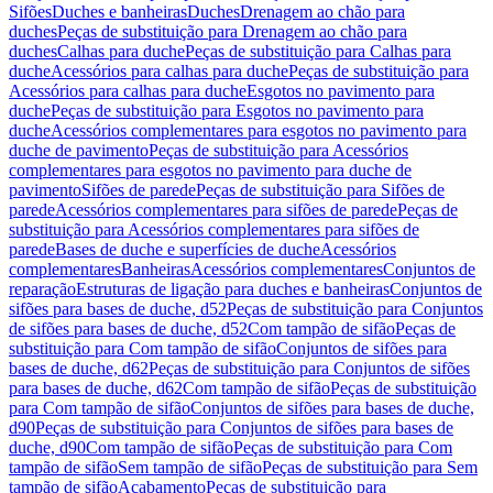
Sifões
Duches e banheiras
Duches
Drenagem ao chão para
duches
Peças de substituição para Drenagem ao chão para
duches
Calhas para duche
Peças de substituição para Calhas para
duche
Acessórios para calhas para duche
Peças de substituição para
Acessórios para calhas para duche
Esgotos no pavimento para
duche
Peças de substituição para Esgotos no pavimento para
duche
Acessórios complementares para esgotos no pavimento para
duche de pavimento
Peças de substituição para Acessórios
complementares para esgotos no pavimento para duche de
pavimento
Sifões de parede
Peças de substituição para Sifões de
parede
Acessórios complementares para sifões de parede
Peças de
substituição para Acessórios complementares para sifões de
parede
Bases de duche e superfícies de duche
Acessórios
complementares
Banheiras
Acessórios complementares
Conjuntos de
reparação
Estruturas de ligação para duches e banheiras
Conjuntos de
sifões para bases de duche, d52
Peças de substituição para Conjuntos
de sifões para bases de duche, d52
Com tampão de sifão
Peças de
substituição para Com tampão de sifão
Conjuntos de sifões para
bases de duche, d62
Peças de substituição para Conjuntos de sifões
para bases de duche, d62
Com tampão de sifão
Peças de substituição
para Com tampão de sifão
Conjuntos de sifões para bases de duche,
d90
Peças de substituição para Conjuntos de sifões para bases de
duche, d90
Com tampão de sifão
Peças de substituição para Com
tampão de sifão
Sem tampão de sifão
Peças de substituição para Sem
tampão de sifão
Acabamento
Peças de substituição para