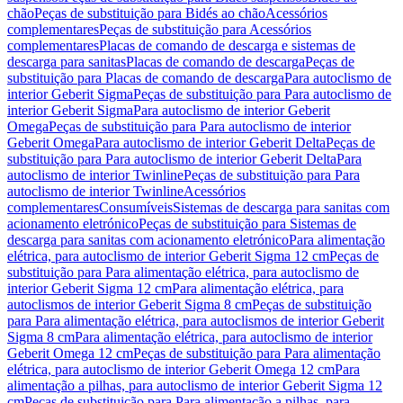
chão
Peças de substituição para Bidés ao chão
Acessórios
complementares
Peças de substituição para Acessórios
complementares
Placas de comando de descarga e sistemas de
descarga para sanitas
Placas de comando de descarga
Peças de
substituição para Placas de comando de descarga
Para autoclismo de
interior Geberit Sigma
Peças de substituição para Para autoclismo de
interior Geberit Sigma
Para autoclismo de interior Geberit
Omega
Peças de substituição para Para autoclismo de interior
Geberit Omega
Para autoclismo de interior Geberit Delta
Peças de
substituição para Para autoclismo de interior Geberit Delta
Para
autoclismo de interior Twinline
Peças de substituição para Para
autoclismo de interior Twinline
Acessórios
complementares
Consumíveis
Sistemas de descarga para sanitas com
acionamento eletrónico
Peças de substituição para Sistemas de
descarga para sanitas com acionamento eletrónico
Para alimentação
elétrica, para autoclismo de interior Geberit Sigma 12 cm
Peças de
substituição para Para alimentação elétrica, para autoclismo de
interior Geberit Sigma 12 cm
Para alimentação elétrica, para
autoclismos de interior Geberit Sigma 8 cm
Peças de substituição
para Para alimentação elétrica, para autoclismos de interior Geberit
Sigma 8 cm
Para alimentação elétrica, para autoclismo de interior
Geberit Omega 12 cm
Peças de substituição para Para alimentação
elétrica, para autoclismo de interior Geberit Omega 12 cm
Para
alimentação a pilhas, para autoclismo de interior Geberit Sigma 12
cm
Peças de substituição para Para alimentação a pilhas, para