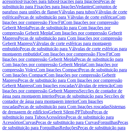
acessórios
Fixações para tubos
Fixações para ligações
Peças de
substituição para Fixações para ligações
Vedantes
Conjuntos de
parafuso para uniões de flange
Válvulas para tubos
Válvulas de corte
esféricas
Peças de substituição para Válvulas de corte esféricas
Com
ligações por compressão FlowFit
Com ligações por compressão
Geberit Mepla
Peças de substituição para Com ligações por
compressão Geberit Mepla
Com ligações por compressão Geberit
Mapress
Peças de substituição para Com ligações por compressão
Geberit Mapress
Válvulas de corte esféricas para montagem
embutido
Peças de substituição para Válvulas de corte esféricas para
montagem embutido
Com ligações por compressão FlowFit
Com
ligações por compressão Geberit Mepla
Peças de substituição para
Com ligações por compressão Geberit Mepla
Com ligações por
compressão Volex
Com ligações Compact
Peças de substituição para
Com ligações Compact
Com ligações por compressão Geberit
Mapress
Peças de substituição para Com ligações por compressão
Geberit Mapress
Com ligações roscadas
Válvulas de retenção
Com
ligações por compressão Geberit Mapress
Secções de contador de
água para montagem interior
Peças de substituição para Secções de
contador de água para montagem interior
Com ligações
roscadas
Peças de substituição para Com ligações roscadas
Sistemas
de drenagem de edifícios
Geberit Silent-PP
Tubos
Peças de
substituição para Tubos
Acessórios
Peças de substituição para
Acessórios
Curvas
Peças de substituição para Curvas
Forquilhas
Peças
de substituição para Forquilhas
Reduções
Peças de substituição para