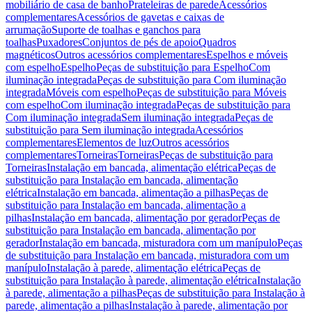
mobiliário de casa de banho
Prateleiras de parede
Acessórios
complementares
Acessórios de gavetas e caixas de
arrumação
Suporte de toalhas e ganchos para
toalhas
Puxadores
Conjuntos de pés de apoio
Quadros
magnéticos
Outros acessórios complementares
Espelhos e móveis
com espelho
Espelho
Peças de substituição para Espelho
Com
iluminação integrada
Peças de substituição para Com iluminação
integrada
Móveis com espelho
Peças de substituição para Móveis
com espelho
Com iluminação integrada
Peças de substituição para
Com iluminação integrada
Sem iluminação integrada
Peças de
substituição para Sem iluminação integrada
Acessórios
complementares
Elementos de luz
Outros acessórios
complementares
Torneiras
Torneiras
Peças de substituição para
Torneiras
Instalação em bancada, alimentação elétrica
Peças de
substituição para Instalação em bancada, alimentação
elétrica
Instalação em bancada, alimentação a pilhas
Peças de
substituição para Instalação em bancada, alimentação a
pilhas
Instalação em bancada, alimentação por gerador
Peças de
substituição para Instalação em bancada, alimentação por
gerador
Instalação em bancada, misturadora com um manípulo
Peças
de substituição para Instalação em bancada, misturadora com um
manípulo
Instalação à parede, alimentação elétrica
Peças de
substituição para Instalação à parede, alimentação elétrica
Instalação
à parede, alimentação a pilhas
Peças de substituição para Instalação à
parede, alimentação a pilhas
Instalação à parede, alimentação por