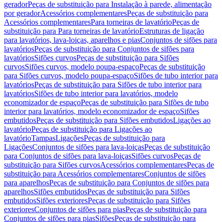
gerador
Peças de substituição para Instalação à parede, alimentação
por gerador
Acessórios complementares
Peças de substituição para
Acessórios complementares
Para torneiras de lavatório
Peças de
substituição para Para torneiras de lavatório
Estruturas de ligação
para lavatórios, lava-loiças, aparelhos e pias
Conjuntos de sifões para
lavatórios
Peças de substituição para Conjuntos de sifões para
lavatórios
Sifões curvos
Peças de substituição para Sifões
curvos
Sifões curvos, modelo poupa-espaço
Peças de substituição
para Sifões curvos, modelo poupa-espaço
Sifões de tubo interior para
lavatórios
Peças de substituição para Sifões de tubo interior para
lavatórios
Sifões de tubo interior para lavatórios, modelo
economizador de espaço
Peças de substituição para Sifões de tubo
interior para lavatórios, modelo economizador de espaço
Sifões
embutidos
Peças de substituição para Sifões embutidos
Ligações ao
lavatório
Peças de substituição para Ligações ao
lavatório
Tampas
Ligações
Peças de substituição para
Ligações
Conjuntos de sifões para lava-loiças
Peças de substituição
para Conjuntos de sifões para lava-loiças
Sifões curvos
Peças de
substituição para Sifões curvos
Acessórios complementares
Peças de
substituição para Acessórios complementares
Conjuntos de sifões
para aparelhos
Peças de substituição para Conjuntos de sifões para
aparelhos
Sifões embutidos
Peças de substituição para Sifões
embutidos
Sifões exteriores
Peças de substituição para Sifões
exteriores
Conjuntos de sifões para pias
Peças de substituição para
Conjuntos de sifões para pias
Sifões
Peças de substituição para