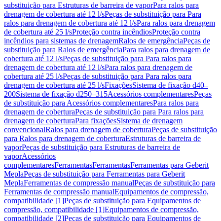
substituição para Estruturas de barreira de vapor
Para ralos para
drenagem de cobertura até 12 l/s
Peças de substituição para Para
ralos para drenagem de cobertura até 12 l/s
Para ralos para drenagem
de cobertura até 25 l/s
Proteção contra incêndios
Proteção contra
incêndios para sistemas de drenagem
Ralos de emergência
Peças de
substituição para Ralos de emergência
Para ralos para drenagem de
cobertura até 12 l/s
Peças de substituição para Para ralos para
drenagem de cobertura até 12 l/s
Para ralos para drenagem de
cobertura até 25 l/s
Peças de substituição para Para ralos para
drenagem de cobertura até 25 l/s
Fixações
Sistema de fixação d40–
200
Sistema de fixação d250–315
Acessórios complementares
Peças
de substituição para Acessórios complementares
Para ralos para
drenagem de cobertura
Peças de substituição para Para ralos para
drenagem de cobertura
Para fixações
Sistema de drenagem
convencional
Ralos para drenagem de cobertura
Peças de substituição
para Ralos para drenagem de cobertura
Estruturas de barreira de
vapor
Peças de substituição para Estruturas de barreira de
vapor
Acessórios
complementares
Ferramentas
Ferramentas
Ferramentas para Geberit
Mepla
Peças de substituição para Ferramentas para Geberit
Mepla
Ferramentas de compressão manual
Peças de substituição para
Ferramentas de compressão manual
Equipamentos de compressão,
compatibilidade [1]
Peças de substituição para Equipamentos de
compressão, compatibilidade [1]
Equipamentos de compressão,
compatibilidade [2]
Peças de substituição para Equipamentos de