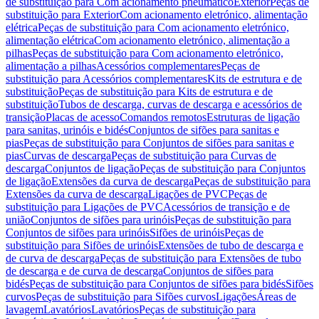
de substituição para Com acionamento pneumático
Exterior
Peças de
substituição para Exterior
Com acionamento eletrónico, alimentação
elétrica
Peças de substituição para Com acionamento eletrónico,
alimentação elétrica
Com acionamento eletrónico, alimentação a
pilhas
Peças de substituição para Com acionamento eletrónico,
alimentação a pilhas
Acessórios complementares
Peças de
substituição para Acessórios complementares
Kits de estrutura e de
substituição
Peças de substituição para Kits de estrutura e de
substituição
Tubos de descarga, curvas de descarga e acessórios de
transição
Placas de acesso
Comandos remotos
Estruturas de ligação
para sanitas, urinóis e bidés
Conjuntos de sifões para sanitas e
pias
Peças de substituição para Conjuntos de sifões para sanitas e
pias
Curvas de descarga
Peças de substituição para Curvas de
descarga
Conjuntos de ligação
Peças de substituição para Conjuntos
de ligação
Extensões da curva de descarga
Peças de substituição para
Extensões da curva de descarga
Ligações de PVC
Peças de
substituição para Ligações de PVC
Acessórios de transição e de
união
Conjuntos de sifões para urinóis
Peças de substituição para
Conjuntos de sifões para urinóis
Sifões de urinóis
Peças de
substituição para Sifões de urinóis
Extensões de tubo de descarga e
de curva de descarga
Peças de substituição para Extensões de tubo
de descarga e de curva de descarga
Conjuntos de sifões para
bidés
Peças de substituição para Conjuntos de sifões para bidés
Sifões
curvos
Peças de substituição para Sifões curvos
Ligações
Áreas de
lavagem
Lavatórios
Lavatórios
Peças de substituição para