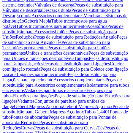
cisterna cerâmica
Válvulas de descarga
Peças de substituição para
Válvulas de descarga
Descarga dupla
Peças de substituição para
Descarga dupla
Acessórios complementares
Membranas
Sistemas de
distribuição
Geberit Mepla
Tubos tricompostos para água
potável
Tubos tricompostos para aquecimento
Acessórios
Peças de
substituição para Acessórios
Uniões
Peças de substituição para
Uniões
Reduções
Peças de substituição para Reduções
Ângulo
Peças
de substituição para Ângulo
Tês
Peças de substituição para
Tês
Uniões permanentes
Peças de substituição para Uniões
permanentes
Uniões e transições desmontáveis
Peças de substituição
para Uniões e transições desmontáveis
Tampas
Peças de substituição
para Tampas
Ligações
Peças de substituição para Ligações
Coletor
com ligação roscada
Peças de substituição para Coletor com ligação
roscada
Ligações para aquecimento
Peças de substituição para
Ligações para aquecimento
Acessórios complementares
Peças de
substituição para Acessórios complementares
Isolamentos para tubos
e acessórios
Vedações para tubos e acessórios
Fixações para
tubos
Fixações para ligações
Peças de substituição para Fixações para
ligações
Vedantes
Conjuntos de parafuso para uniões de
flange
Geberit Mapress Aço inox
Geberit Mapress Aço inox
Peças de
substituição para Geberit Mapress Aço inox
Tubos 1.4401
Pontas de
tubo
Pontas de abocardar
Peças de substituição para Pontas de
abocardar
Reduções
Peças de substituição para
Reduções
Curvas
Peças de substituição para Curvas
Tês
Peças de