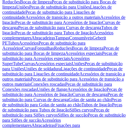
Reduções
Bocas de limpeza
Peças de substituição para Bocas de
limpeza
Uniões
Peças de substituição para Uniões
Ligações de
continuidade
Peças de substituição para Ligações de
continuidade
Acessórios de transição a outros materiais
Acessórios de
ligação
Peças de substituição para Acessórios de ligação
Curvas de
descarga
Peças de substituição para Curvas de descarga
Tubos de
ligação
Peças de substituição para Tubos de ligação
Acessórios
complementares
Abraçadeiras
Tampas
Consumíveis
Geberit
PE
Tubos
Acessórios
Peças de substituição para
Acessórios
Curvas
Forquilhas
Reduções
Bocas de limpeza
Peças de
substituição para Bocas de limpeza
Acessórios especiais
Peças de
substituição para Acessórios especiais
Acessórios
SuperTube
Curvas
Acessórios especiais
Uniões
Peças de substituição
para Uniões
Uniões de soldadura
Ligações de continuidade
Peças de
substituição para Ligações de continuidade
Acessórios de transição a
outros materiais
Peças de substituição para Acessórios de transição a
outros materiais
Conexões roscadas
Peças de substituição para
Conexões roscadas
Uniões de flange
Acessórios de ligação
Peças de
substituição para Acessórios de ligação
Curvas de descarga
Peças de
substituição para Curvas de descarga
Golas de sanita ao chão
Peças
de substituição para Golas de sanita ao chão
Tubos de ligação
Peças
de substituição para Tubos de ligação
Sifões curvos
Peças de
substituição para Sifões curvos
Sifões de sucção
Peças de substituição
para Sifões de sucção
Acessórios
complementares
Abraçadeiras
Fixações para