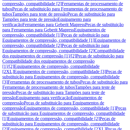
compressão, compatibilidade [2]
Ferramentas de processamento de
tubos
Peças de substituição para Ferramentas de processamento de
tubos
Tampões para teste de pressão
Peças de substituição para
Tampões para teste de pressão
Equipamento para
verificação
Ferramentas para Geberit Mapress
Peças de substituição
para Ferramentas para Geberit Mapress
Equipamentos de
compressão, compatibilidade [1]
Peças de substituição para
Equipamentos de compressão, compatibilidade [1]
Equipamentos de
compressão, compatibilidade [2]
Peças de substituição para
Equipamentos de compressão, compatibilidade [2]
Compatibilidade
dos equipamentos de compressão [1]/[2]
Peças de substituição para
Compatibilidade dos equipamentos de compressão
[1]/[2]
Equipamentos de compressão, compatibilidade
[2XL]
Equipamentos de compressão, compatibilidade [3]
Peças de
substituição para Equipamentos de compressão, compatibilidade
[3]
Ferramentas de processamento de tubos
Peças de substituição para
Ferramentas de processamento de tubos
Tampões para teste de
pressão
Peças de substituição para Tampões para teste de
pressão
Equipamento para verificação
Equipamentos de
compressão
Peças de substituição para Equipamentos de
compressão
Equipamentos de compressão, compatibilidade [1]
Peças
de substituição para Equipamentos de compressão, compatibilidade
[1]
Equipamentos de compressão, compatibilidade [2]
Peças de
substituição para Equipamentos de compressão, compatibilidade
[2]
Equipamentos de compressão, compatibilidade [2XL]
Peças de