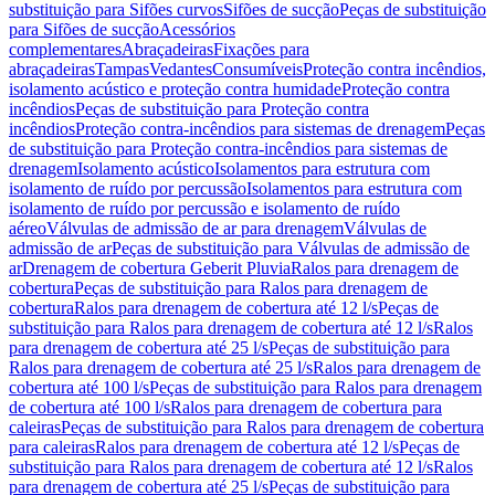
substituição para Sifões curvos
Sifões de sucção
Peças de substituição
para Sifões de sucção
Acessórios
complementares
Abraçadeiras
Fixações para
abraçadeiras
Tampas
Vedantes
Consumíveis
Proteção contra incêndios,
isolamento acústico e proteção contra humidade
Proteção contra
incêndios
Peças de substituição para Proteção contra
incêndios
Proteção contra-incêndios para sistemas de drenagem
Peças
de substituição para Proteção contra-incêndios para sistemas de
drenagem
Isolamento acústico
Isolamentos para estrutura com
isolamento de ruído por percussão
Isolamentos para estrutura com
isolamento de ruído por percussão e isolamento de ruído
aéreo
Válvulas de admissão de ar para drenagem
Válvulas de
admissão de ar
Peças de substituição para Válvulas de admissão de
ar
Drenagem de cobertura Geberit Pluvia
Ralos para drenagem de
cobertura
Peças de substituição para Ralos para drenagem de
cobertura
Ralos para drenagem de cobertura até 12 l/s
Peças de
substituição para Ralos para drenagem de cobertura até 12 l/s
Ralos
para drenagem de cobertura até 25 l/s
Peças de substituição para
Ralos para drenagem de cobertura até 25 l/s
Ralos para drenagem de
cobertura até 100 l/s
Peças de substituição para Ralos para drenagem
de cobertura até 100 l/s
Ralos para drenagem de cobertura para
caleiras
Peças de substituição para Ralos para drenagem de cobertura
para caleiras
Ralos para drenagem de cobertura até 12 l/s
Peças de
substituição para Ralos para drenagem de cobertura até 12 l/s
Ralos
para drenagem de cobertura até 25 l/s
Peças de substituição para