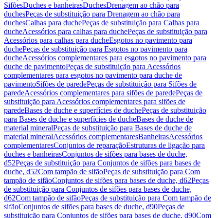
Sifões
Duches e banheiras
Duches
Drenagem ao chão para
duches
Peças de substituição para Drenagem ao chão para
duches
Calhas para duche
Peças de substituição para Calhas para
duche
Acessórios para calhas para duche
Peças de substituição para
Acessórios para calhas para duche
Esgotos no pavimento para
duche
Peças de substituição para Esgotos no pavimento para
duche
Acessórios complementares para esgotos no pavimento para
duche de pavimento
Peças de substituição para Acessórios
complementares para esgotos no pavimento para duche de
pavimento
Sifões de parede
Peças de substituição para Sifões de
parede
Acessórios complementares para sifões de parede
Peças de
substituição para Acessórios complementares para sifões de
parede
Bases de duche e superfícies de duche
Peças de substituição
para Bases de duche e superfícies de duche
Bases de duche de
material mineral
Peças de substituição para Bases de duche de
material mineral
Acessórios complementares
Banheiras
Acessórios
complementares
Conjuntos de reparação
Estruturas de ligação para
duches e banheiras
Conjuntos de sifões para bases de duche,
d52
Peças de substituição para Conjuntos de sifões para bases de
duche, d52
Com tampão de sifão
Peças de substituição para Com
tampão de sifão
Conjuntos de sifões para bases de duche, d62
Peças
de substituição para Conjuntos de sifões para bases de duche,
d62
Com tampão de sifão
Peças de substituição para Com tampão de
sifão
Conjuntos de sifões para bases de duche, d90
Peças de
substituição para Conjuntos de sifões para bases de duche, d90
Com