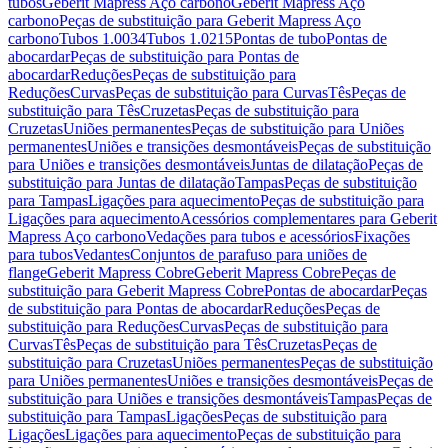
tubos
Geberit Mapress Aço carbono
Geberit Mapress Aço
carbono
Peças de substituição para Geberit Mapress Aço
carbono
Tubos 1.0034
Tubos 1.0215
Pontas de tubo
Pontas de
abocardar
Peças de substituição para Pontas de
abocardar
Reduções
Peças de substituição para
Reduções
Curvas
Peças de substituição para Curvas
Tês
Peças de
substituição para Tês
Cruzetas
Peças de substituição para
Cruzetas
Uniões permanentes
Peças de substituição para Uniões
permanentes
Uniões e transições desmontáveis
Peças de substituição
para Uniões e transições desmontáveis
Juntas de dilatação
Peças de
substituição para Juntas de dilatação
Tampas
Peças de substituição
para Tampas
Ligações para aquecimento
Peças de substituição para
Ligações para aquecimento
Acessórios complementares para Geberit
Mapress Aço carbono
Vedações para tubos e acessórios
Fixações
para tubos
Vedantes
Conjuntos de parafuso para uniões de
flange
Geberit Mapress Cobre
Geberit Mapress Cobre
Peças de
substituição para Geberit Mapress Cobre
Pontas de abocardar
Peças
de substituição para Pontas de abocardar
Reduções
Peças de
substituição para Reduções
Curvas
Peças de substituição para
Curvas
Tês
Peças de substituição para Tês
Cruzetas
Peças de
substituição para Cruzetas
Uniões permanentes
Peças de substituição
para Uniões permanentes
Uniões e transições desmontáveis
Peças de
substituição para Uniões e transições desmontáveis
Tampas
Peças de
substituição para Tampas
Ligações
Peças de substituição para
Ligações
Ligações para aquecimento
Peças de substituição para