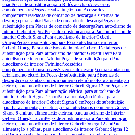
chão
Peças de substituição para Bidés ao chão
Acessórios
complementares
Peças de substituição para Acessórios
complementares
Placas de comando de descarga e sistemas de
descarga para sanitas
Placas de comando de descarga
Peças de
substituição para Placas de comando de descarga
Para autoclismo de
interior Geberit Sigma
Peças de substituição para Para autoclismo de
interior Geberit Sigma
Para autoclismo de interior Geberit
Omega
Peças de substituição para Para autoclismo de interior
Geberit Omega
Para autoclismo de interior Geberit Delta
Peças de
substituição para Para autoclismo de interior Geberit Delta
Para
autoclismo de interior Twinline
Peças de substituição para Para
autoclismo de interior Twinline
Acessórios
complementares
Consumíveis
Sistemas de descarga para sanitas com
acionamento eletrónico
Peças de substituição para Sistemas de
descarga para sanitas com acionamento eletrónico
Para alimentação
elétrica, para autoclismo de interior Geberit Sigma 12 cm
Peças de
substituição para Para alimentação elétrica, para autoclismo de
interior Geberit Sigma 12 cm
Para alimentação elétrica, para
autoclismos de interior Geberit Sigma 8 cm
Peças de substituição
para Para alimentação elétrica, para autoclismos de interior Geberit
Sigma 8 cm
Para alimentação elétrica, para autoclismo de interior
Geberit Omega 12 cm
Peças de substituição para Para alimentação
elétrica, para autoclismo de interior Geberit Omega 12 cm
Para
alimentação a pilhas, para autoclismo de interior Geberit Sigma 12
cm
Peças de substituição para Para alimentação a pilhas, para