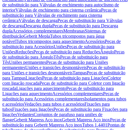
de substituição para Válvulas de enchimento para autoclismo de
interior
Válvulas de enchimento para cisterna cerâmica
Peças de
substituição para Válvulas de enchimento para cisterna
cerâmica
Válvulas de descarga
Peças de substituição para Válvulas
de descarga
Descarga dupla
Peças de substituição para Descarga
dupla
Acessórios complementares
Membranas
Sistemas de
distribuição
Geberit Mepla
Tubos tricompostos para água
potável
Tubos tricompostos para aquecimento
Acessórios
Peças de
substituição para Acessórios
Uniões
Peças de substituição para
Uniões
Reduções
Peças de substituição para Reduções
Ângulo
Peças
de substituição para Ângulo
Tês
Peças de substituição para
Tês
Uniões permanentes
Peças de substituição para Uniões
permanentes
Uniões e transições desmontáveis
Peças de substituição
para Uniões e transições desmontáveis
Tampas
Peças de substituição
para Tampas
Ligações
Peças de substituição para Ligações
Coletor
com ligação roscada
Peças de substituição para Coletor com ligação
roscada
Ligações para aquecimento
Peças de substituição para
Ligações para aquecimento
Acessórios complementares
Peças de
substituição para Acessórios complementares
Isolamentos para tubos
e acessórios
Vedações para tubos e acessórios
Fixações para
tubos
Fixações para ligações
Peças de substituição para Fixações para
ligações
Vedantes
Conjuntos de parafuso para uniões de
flange
Geberit Mapress Aço inox
Geberit Mapress Aço inox
Peças de
substituição para Geberit Mapress Aço inox
Tubos 1.4401
Pontas de