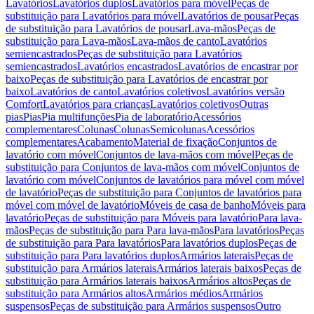
Lavatórios
Lavatórios duplos
Lavatórios para móvel
Peças de
substituição para Lavatórios para móvel
Lavatórios de pousar
Peças
de substituição para Lavatórios de pousar
Lava-mãos
Peças de
substituição para Lava-mãos
Lava-mãos de canto
Lavatórios
semiencastrados
Peças de substituição para Lavatórios
semiencastrados
Lavatórios encastrados
Lavatórios de encastrar por
baixo
Peças de substituição para Lavatórios de encastrar por
baixo
Lavatórios de canto
Lavatórios coletivos
Lavatórios versão
Comfort
Lavatórios para crianças
Lavatórios coletivos
Outras
pias
Pias
Pia multifunções
Pia de laboratório
Acessórios
complementares
Colunas
Colunas
Semicolunas
Acessórios
complementares
Acabamento
Material de fixação
Conjuntos de
lavatório com móvel
Conjuntos de lava-mãos com móvel
Peças de
substituição para Conjuntos de lava-mãos com móvel
Conjuntos de
lavatório com móvel
Conjuntos de lavatórios para móvel com móvel
de lavatório
Peças de substituição para Conjuntos de lavatórios para
móvel com móvel de lavatório
Móveis de casa de banho
Móveis para
lavatório
Peças de substituição para Móveis para lavatório
Para lava-
mãos
Peças de substituição para Para lava-mãos
Para lavatórios
Peças
de substituição para Para lavatórios
Para lavatórios duplos
Peças de
substituição para Para lavatórios duplos
Armários laterais
Peças de
substituição para Armários laterais
Armários laterais baixos
Peças de
substituição para Armários laterais baixos
Armários altos
Peças de
substituição para Armários altos
Armários médios
Armários
suspensos
Peças de substituição para Armários suspensos
Outro