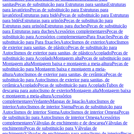
sanitas
Peças de substituição para Estruturas para sanitas
Estruturas
para lavatórios
Peças de substituição para Estruturas para
lavatórios
Estruturas para bidés
Peças de substituição para Estruturas
para bidés
Estruturas para urinóis
Peças de substituição para
Estruturas para urinóis
Estruturas para duches
Peças de substituição
para Estruturas para duches
Acessórios complementares
Peças de
substituição para Acessórios complementares
Para fixações
Peças de
substituição para Para fixações
Autoclismos de exterior
Autoclismos
de exterior para sanitas, de plástico
Peças de substituição para
Autoclismos de exterior para sanitas, de plástico
Acoplado
Peças de
substituição para Acoplado
Montagem alta
Peças de substituição para
Montagem alta
Montagem baixa e montagem a meia-altura
Peças de
substituição para Montagem baixa e montagem a meia-
altura
Autoclismos de exterior para sanitas, de cerâmica
Peças de
substituição para Autoclismos de exterior para sanitas, de
cerâmica
Acoplado
Peças de substituição para Acoplado
Tubos de
descarga para autoclismo de exterior
Montagem alta
Montagem baixa
e montagem a meia-altura
Acessórios
complementares
Vedantes
Mangas de ligação
Autoclismos de
interior
Autoclismos de interior Sigma
Peças de substituição para
Autoclismos de interior Sigma
Autoclismos de interior Omega
Peças
de substituição para Autoclismos de interior Omega
Acessórios
complementares
Válvulas de enchimento e de descarga
Válvulas de
enchimento
Peças de substituição para Válvulas de
enchimento
Válvulas de enchimento para autoclismo de interior
Peças