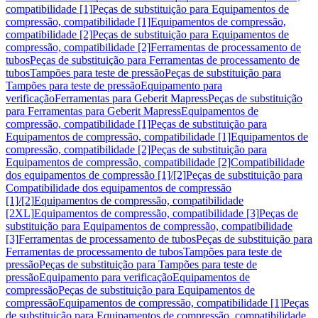
compatibilidade [1]
Peças de substituição para Equipamentos de
compressão, compatibilidade [1]
Equipamentos de compressão,
compatibilidade [2]
Peças de substituição para Equipamentos de
compressão, compatibilidade [2]
Ferramentas de processamento de
tubos
Peças de substituição para Ferramentas de processamento de
tubos
Tampões para teste de pressão
Peças de substituição para
Tampões para teste de pressão
Equipamento para
verificação
Ferramentas para Geberit Mapress
Peças de substituição
para Ferramentas para Geberit Mapress
Equipamentos de
compressão, compatibilidade [1]
Peças de substituição para
Equipamentos de compressão, compatibilidade [1]
Equipamentos de
compressão, compatibilidade [2]
Peças de substituição para
Equipamentos de compressão, compatibilidade [2]
Compatibilidade
dos equipamentos de compressão [1]/[2]
Peças de substituição para
Compatibilidade dos equipamentos de compressão
[1]/[2]
Equipamentos de compressão, compatibilidade
[2XL]
Equipamentos de compressão, compatibilidade [3]
Peças de
substituição para Equipamentos de compressão, compatibilidade
[3]
Ferramentas de processamento de tubos
Peças de substituição para
Ferramentas de processamento de tubos
Tampões para teste de
pressão
Peças de substituição para Tampões para teste de
pressão
Equipamento para verificação
Equipamentos de
compressão
Peças de substituição para Equipamentos de
compressão
Equipamentos de compressão, compatibilidade [1]
Peças
de substituição para Equipamentos de compressão, compatibilidade