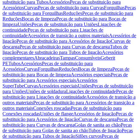
substituição para Tubos
Acessórios
Peças de substituição para
Acessórios
Curvas
Peças de substituição para Curvas
Forquilhas
Peças
de substituição para Forquilhas
Reduções
Peças de substituição para
Reduções
Bocas de limpeza
Peças de substituição para Bocas de
limpeza
Uniões
Peças de substituição para Uniões
Ligações de
continuidade
Peças de substituição para Ligações de
continuidade
Acessórios de transição a outros materiais
Acessórios de
ligação
Peças de substituição para Acessórios de ligação
Curvas de
descarga
Peças de substituição para Curvas de descarga
Tubos de
ligação
Peças de substituição para Tubos de ligação
Acessórios
complementares
Abraçadeiras
Tampas
Consumíveis
Geberit
PE
Tubos
Acessórios
Peças de substituição para
Acessórios
Curvas
Forquilhas
Reduções
Bocas de limpeza
Peças de
substituição para Bocas de limpeza
Acessórios especiais
Peças de
substituição para Acessórios especiais
Acessórios
SuperTube
Curvas
Acessórios especiais
Uniões
Peças de substituição
para Uniões
Uniões de soldadura
Ligações de continuidade
Peças de
substituição para Ligações de continuidade
Acessórios de transição a
outros materiais
Peças de substituição para Acessórios de transição a
outros materiais
Conexões roscadas
Peças de substituição para
Conexões roscadas
Uniões de flange
Acessórios de ligação
Peças de
substituição para Acessórios de ligação
Curvas de descarga
Peças de
substituição para Curvas de descarga
Golas de sanita ao chão
Peças
de substituição para Golas de sanita ao chão
Tubos de ligação
Peças
de substituição para Tubos de ligação
Sifões curvos
Peças de