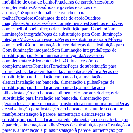
mobiliário de casa de banho
Prateleiras de parede
Acessórios
complementares
Acessórios de gavetas e caixas de
arrumação
Suporte de toalhas e ganchos para
toalhas
Puxadores
Conjuntos de pés de apoio
Quadros
magnéticos
Outros acessórios complementares
Espelhos e móveis
com espelho
Espelho
Peças de substituição para Espelho
Com
iluminação integrada
Peças de substituição para Com iluminação
integrada
Móveis com espelho
Peças de substituição para Móveis
com espelho
Com iluminação integrada
Peças de substituição para
Com iluminação integrada
Sem iluminação integrada
Peças de
substituição para Sem iluminação integrada
Acessórios
complementares
Elementos de luz
Outros acessórios
complementares
Torneiras
Torneiras
Peças de substituição para
Torneiras
Instalação em bancada, alimentação elétrica
Peças de
substituição para Instalação em bancada, alimentação
elétrica
Instalação em bancada, alimentação a pilhas
Peças de
substituição para Instalação em bancada, alimentação a
pilhas
Instalação em bancada, alimentação por gerador
Peças de
substituição para Instalação em bancada, alimentação por
gerador
Instalação em bancada, misturadora com um manípulo
Peças
de substituição para Instalação em bancada, misturadora com um
manípulo
Instalação à parede, alimentação elétrica
Peças de
substituição para Instalação à parede, alimentação elétrica
Instalação
à parede, alimentação a pilhas
Peças de substituição para Instalação à
parede, alimentação a pilhas
Instalação à parede, alimentação por