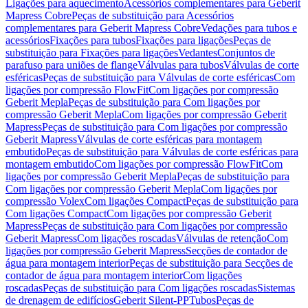
Ligações para aquecimento
Acessórios complementares para Geberit
Mapress Cobre
Peças de substituição para Acessórios
complementares para Geberit Mapress Cobre
Vedações para tubos e
acessórios
Fixações para tubos
Fixações para ligações
Peças de
substituição para Fixações para ligações
Vedantes
Conjuntos de
parafuso para uniões de flange
Válvulas para tubos
Válvulas de corte
esféricas
Peças de substituição para Válvulas de corte esféricas
Com
ligações por compressão FlowFit
Com ligações por compressão
Geberit Mepla
Peças de substituição para Com ligações por
compressão Geberit Mepla
Com ligações por compressão Geberit
Mapress
Peças de substituição para Com ligações por compressão
Geberit Mapress
Válvulas de corte esféricas para montagem
embutido
Peças de substituição para Válvulas de corte esféricas para
montagem embutido
Com ligações por compressão FlowFit
Com
ligações por compressão Geberit Mepla
Peças de substituição para
Com ligações por compressão Geberit Mepla
Com ligações por
compressão Volex
Com ligações Compact
Peças de substituição para
Com ligações Compact
Com ligações por compressão Geberit
Mapress
Peças de substituição para Com ligações por compressão
Geberit Mapress
Com ligações roscadas
Válvulas de retenção
Com
ligações por compressão Geberit Mapress
Secções de contador de
água para montagem interior
Peças de substituição para Secções de
contador de água para montagem interior
Com ligações
roscadas
Peças de substituição para Com ligações roscadas
Sistemas
de drenagem de edifícios
Geberit Silent-PP
Tubos
Peças de