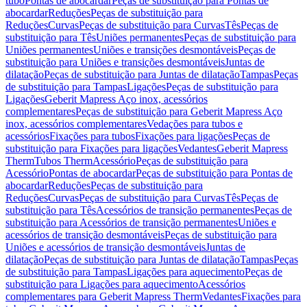
tubo
Pontas de abocardar
Peças de substituição para Pontas de
abocardar
Reduções
Peças de substituição para
Reduções
Curvas
Peças de substituição para Curvas
Tês
Peças de
substituição para Tês
Uniões permanentes
Peças de substituição para
Uniões permanentes
Uniões e transições desmontáveis
Peças de
substituição para Uniões e transições desmontáveis
Juntas de
dilatação
Peças de substituição para Juntas de dilatação
Tampas
Peças
de substituição para Tampas
Ligações
Peças de substituição para
Ligações
Geberit Mapress Aço inox, acessórios
complementares
Peças de substituição para Geberit Mapress Aço
inox, acessórios complementares
Vedações para tubos e
acessórios
Fixações para tubos
Fixações para ligações
Peças de
substituição para Fixações para ligações
Vedantes
Geberit Mapress
Therm
Tubos Therm
Acessório
Peças de substituição para
Acessório
Pontas de abocardar
Peças de substituição para Pontas de
abocardar
Reduções
Peças de substituição para
Reduções
Curvas
Peças de substituição para Curvas
Tês
Peças de
substituição para Tês
Acessórios de transição permanentes
Peças de
substituição para Acessórios de transição permanentes
Uniões e
acessórios de transição desmontáveis
Peças de substituição para
Uniões e acessórios de transição desmontáveis
Juntas de
dilatação
Peças de substituição para Juntas de dilatação
Tampas
Peças
de substituição para Tampas
Ligações para aquecimento
Peças de
substituição para Ligações para aquecimento
Acessórios
complementares para Geberit Mapress Therm
Vedantes
Fixações para