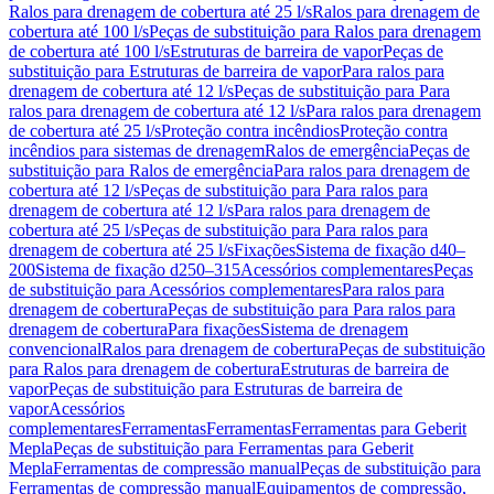
Ralos para drenagem de cobertura até 25 l/s
Ralos para drenagem de
cobertura até 100 l/s
Peças de substituição para Ralos para drenagem
de cobertura até 100 l/s
Estruturas de barreira de vapor
Peças de
substituição para Estruturas de barreira de vapor
Para ralos para
drenagem de cobertura até 12 l/s
Peças de substituição para Para
ralos para drenagem de cobertura até 12 l/s
Para ralos para drenagem
de cobertura até 25 l/s
Proteção contra incêndios
Proteção contra
incêndios para sistemas de drenagem
Ralos de emergência
Peças de
substituição para Ralos de emergência
Para ralos para drenagem de
cobertura até 12 l/s
Peças de substituição para Para ralos para
drenagem de cobertura até 12 l/s
Para ralos para drenagem de
cobertura até 25 l/s
Peças de substituição para Para ralos para
drenagem de cobertura até 25 l/s
Fixações
Sistema de fixação d40–
200
Sistema de fixação d250–315
Acessórios complementares
Peças
de substituição para Acessórios complementares
Para ralos para
drenagem de cobertura
Peças de substituição para Para ralos para
drenagem de cobertura
Para fixações
Sistema de drenagem
convencional
Ralos para drenagem de cobertura
Peças de substituição
para Ralos para drenagem de cobertura
Estruturas de barreira de
vapor
Peças de substituição para Estruturas de barreira de
vapor
Acessórios
complementares
Ferramentas
Ferramentas
Ferramentas para Geberit
Mepla
Peças de substituição para Ferramentas para Geberit
Mepla
Ferramentas de compressão manual
Peças de substituição para
Ferramentas de compressão manual
Equipamentos de compressão,