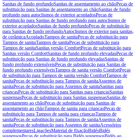
Sanitas de fundo profundo
Sanitas de assentamento ao chão
Peças de
substituição para Sanitas de assentamento ao chão
Sanitas de fundo
profundo para autoclismos de exterior acoplados
Peças de
substituição para Sanitas de fundo profundo para autoclismos de
exterior acoplados
Sanitas de fundo profundo
Peças de substituição
para Sanitas de fundo profundo
Autoclismos de exterior para sanitas,
de cerâmica
Acoplado
Tampos de sanita
Peças de substituição para
Tampos de sanita
Tampos de sanita
Peças de substituição para
Tampos de sanita
Sanitas versão Comfort
Peças de substituição para
Sanitas versão Comfort
Sanitas de fundo profundo elevadas
Peças de
substituição para Sanitas de fundo profundo elevadas
Sanitas de
fundo profundo extensíveis
Peças de substituição para Sanitas de
fundo profundo extensíveis
Tampos de sanita versão Comfort
Peças
de substituição para Tampos de sanita versão Comfort
Tampos de
sanita
Peças de substituição para Tampos de sanita
Assentos de
sanita
Peças de substituição para Assentos de sanita
Sanitas para
crianças
Peças de substituição para Sanitas para crianças
Sanitas
suspensas
Peças de substituição para Sanitas suspensas
Sanitas de
assentamento ao chão
Peças de substituição para Sanitas de
assentamento ao chão
Tampos de sanita para crianças
Peças de
substituição para Tampos de sanita para crianças
Tampos de
sanita
Peças de substituição para Tampos de sanita
Assentos de
sanita
Peças de substituição para Assentos de sanita
Acessórios
complementares
Ligações
Material de fixação
Bidés
Bidés
suspensos
Peças de substituição para Bidés suspensos
Bidés ao