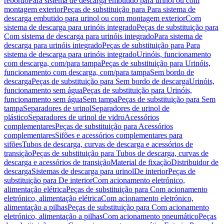
rebordo
Para sistema de descarga embutido para urinol ou com
montagem exterior
Peças de substituição para Para sistema de
descarga embutido para urinol ou com montagem exterior
Com
sistema de descarga para urinóis integrado
Peças de substituição para
Com sistema de descarga para urinóis integrado
Para sistema de
descarga para urinóis integrado
Peças de substituição para Para
sistema de descarga para urinóis integrado
Urinóis, funcionamento
com descarga, com/para tampa
Peças de substituição para Urinóis,
funcionamento com descarga, com/para tampa
Sem bordo de
descarga
Peças de substituição para Sem bordo de descarga
Urinóis,
funcionamento sem água
Peças de substituição para Urinóis,
funcionamento sem água
Sem tampa
Peças de substituição para Sem
tampa
Separadores de urinol
Separadores de urinol de
plástico
Separadores de urinol de vidro
Acessórios
complementares
Peças de substituição para Acessórios
complementares
Sifões e acessórios complementares para
sifões
Tubos de descarga, curvas de descarga e acessórios de
transição
Peças de substituição para Tubos de descarga, curvas de
descarga e acessórios de transição
Material de fixação
Distribuidor de
descarga
Sistemas de descarga para urinol
De interior
Peças de
substituição para De interior
Com acionamento eletrónico,
alimentação elétrica
Peças de substituição para Com acionamento
eletrónico, alimentação elétrica
Com acionamento eletrónico,
alimentação a pilhas
Peças de substituição para Com acionamento
eletrónico, alimentação a pilhas
Com acionamento pneumático
Peças