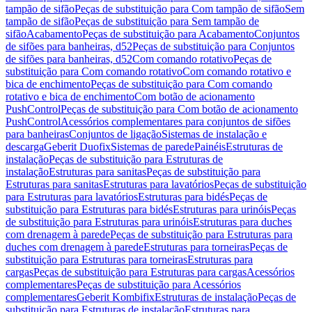
tampão de sifão
Peças de substituição para Com tampão de sifão
Sem
tampão de sifão
Peças de substituição para Sem tampão de
sifão
Acabamento
Peças de substituição para Acabamento
Conjuntos
de sifões para banheiras, d52
Peças de substituição para Conjuntos
de sifões para banheiras, d52
Com comando rotativo
Peças de
substituição para Com comando rotativo
Com comando rotativo e
bica de enchimento
Peças de substituição para Com comando
rotativo e bica de enchimento
Com botão de acionamento
PushControl
Peças de substituição para Com botão de acionamento
PushControl
Acessórios complementares para conjuntos de sifões
para banheiras
Conjuntos de ligação
Sistemas de instalação e
descarga
Geberit Duofix
Sistemas de parede
Painéis
Estruturas de
instalação
Peças de substituição para Estruturas de
instalação
Estruturas para sanitas
Peças de substituição para
Estruturas para sanitas
Estruturas para lavatórios
Peças de substituição
para Estruturas para lavatórios
Estruturas para bidés
Peças de
substituição para Estruturas para bidés
Estruturas para urinóis
Peças
de substituição para Estruturas para urinóis
Estruturas para duches
com drenagem à parede
Peças de substituição para Estruturas para
duches com drenagem à parede
Estruturas para torneiras
Peças de
substituição para Estruturas para torneiras
Estruturas para
cargas
Peças de substituição para Estruturas para cargas
Acessórios
complementares
Peças de substituição para Acessórios
complementares
Geberit Kombifix
Estruturas de instalação
Peças de
substituição para Estruturas de instalação
Estruturas para