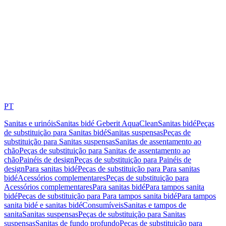
PT
Sanitas e urinóis
Sanitas bidé Geberit AquaClean
Sanitas bidé
Peças
de substituição para Sanitas bidé
Sanitas suspensas
Peças de
substituição para Sanitas suspensas
Sanitas de assentamento ao
chão
Peças de substituição para Sanitas de assentamento ao
chão
Painéis de design
Peças de substituição para Painéis de
design
Para sanitas bidé
Peças de substituição para Para sanitas
bidé
Acessórios complementares
Peças de substituição para
Acessórios complementares
Para sanitas bidé
Para tampos sanita
bidé
Peças de substituição para Para tampos sanita bidé
Para tampos
sanita bidé e sanitas bidé
Consumíveis
Sanitas e tampos de
sanita
Sanitas suspensas
Peças de substituição para Sanitas
suspensas
Sanitas de fundo profundo
Peças de substituição para