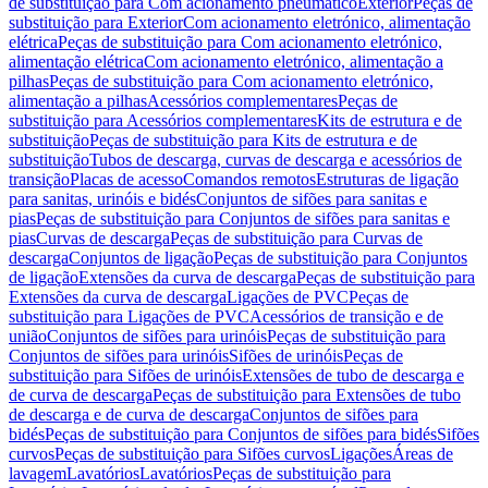
de substituição para Com acionamento pneumático
Exterior
Peças de
substituição para Exterior
Com acionamento eletrónico, alimentação
elétrica
Peças de substituição para Com acionamento eletrónico,
alimentação elétrica
Com acionamento eletrónico, alimentação a
pilhas
Peças de substituição para Com acionamento eletrónico,
alimentação a pilhas
Acessórios complementares
Peças de
substituição para Acessórios complementares
Kits de estrutura e de
substituição
Peças de substituição para Kits de estrutura e de
substituição
Tubos de descarga, curvas de descarga e acessórios de
transição
Placas de acesso
Comandos remotos
Estruturas de ligação
para sanitas, urinóis e bidés
Conjuntos de sifões para sanitas e
pias
Peças de substituição para Conjuntos de sifões para sanitas e
pias
Curvas de descarga
Peças de substituição para Curvas de
descarga
Conjuntos de ligação
Peças de substituição para Conjuntos
de ligação
Extensões da curva de descarga
Peças de substituição para
Extensões da curva de descarga
Ligações de PVC
Peças de
substituição para Ligações de PVC
Acessórios de transição e de
união
Conjuntos de sifões para urinóis
Peças de substituição para
Conjuntos de sifões para urinóis
Sifões de urinóis
Peças de
substituição para Sifões de urinóis
Extensões de tubo de descarga e
de curva de descarga
Peças de substituição para Extensões de tubo
de descarga e de curva de descarga
Conjuntos de sifões para
bidés
Peças de substituição para Conjuntos de sifões para bidés
Sifões
curvos
Peças de substituição para Sifões curvos
Ligações
Áreas de
lavagem
Lavatórios
Lavatórios
Peças de substituição para