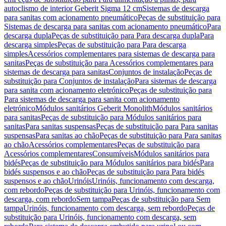
autoclismo de interior Geberit Sigma 12 cm
Sistemas de descarga
para sanitas com acionamento pneumático
Peças de substituição para
Sistemas de descarga para sanitas com acionamento pneumático
Para
descarga dupla
Peças de substituição para Para descarga dupla
Para
descarga simples
Peças de substituição para Para descarga
simples
Acessórios complementares para sistemas de descarga para
sanitas
Peças de substituição para Acessórios complementares para
sistemas de descarga para sanitas
Conjuntos de instalação
Peças de
substituição para Conjuntos de instalação
Para sistemas de descarga
para sanita com acionamento eletrónico
Peças de substituição para
Para sistemas de descarga para sanita com acionamento
eletrónico
Módulos sanitários Geberit Monolith
Módulos sanitários
para sanitas
Peças de substituição para Módulos sanitários para
sanitas
Para sanitas suspensas
Peças de substituição para Para sanitas
suspensas
Para sanitas ao chão
Peças de substituição para Para sanitas
ao chão
Acessórios complementares
Peças de substituição para
Acessórios complementares
Consumíveis
Módulos sanitários para
bidés
Peças de substituição para Módulos sanitários para bidés
Para
bidés suspensos e ao chão
Peças de substituição para Para bidés
suspensos e ao chão
Urinóis
Urinóis, funcionamento com descarga,
com rebordo
Peças de substituição para Urinóis, funcionamento com
descarga, com rebordo
Sem tampa
Peças de substituição para Sem
tampa
Urinóis, funcionamento com descarga, sem rebordo
Peças de
substituição para Urinóis, funcionamento com descarga, sem