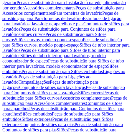
gerador
Peças de substituição para Instalação à parede, alimentação
por gerador
Acessórios complementares
Peças de substituição para
Acessórios complementares
Para torneiras de lavatório
Peças de
substituição para Para torneiras de lavatório
Estruturas de ligação
para lavatórios, lava-loiças, aparelhos e pias
Conjuntos de sifões para
lavatórios
Peças de substituição para Conjuntos de sifões para
lavatórios
Sifões curvos
Peças de substituição para Sifões
curvos
Sifões curvos, modelo poupa-espaço
Peças de substituição
para Sifões curvos, modelo poupa-espaço
Sifões de tubo interior para
lavatórios
Peças de substituição para Sifões de tubo interior para
lavatórios
Sifões de tubo interior para lavatórios, modelo
economizador de espaço
Peças de substituição para Sifões de tubo
interior para lavatórios, modelo economizador de espaço
Sifões
embutidos
Peças de substituição para Sifões embutidos
Ligações ao
lavatório
Peças de substituição para Ligações ao
lavatório
Tampas
Ligações
Peças de substituição para
Ligações
Conjuntos de sifões para lava-loiças
Peças de substituição
para Conjuntos de sifões para lava-loiças
Sifões curvos
Peças de
substituição para Sifões curvos
Acessórios complementares
Peças de
substituição para Acessórios complementares
Conjuntos de sifões
para aparelhos
Peças de substituição para Conjuntos de sifões para
aparelhos
Sifões embutidos
Peças de substituição para Sifões
embutidos
Sifões exteriores
Peças de substituição para Sifões
exteriores
Conjuntos de sifões para pias
Peças de substituição para
Conjuntos de sifões para pias
Sifões
Peças de substituição para