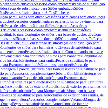
ão para Sifões curvos
Acessórios complementares
Peças de substituição
tidos
Peças de substituição para Sifões embutidos
Sifões
fões
Peças de substituição para Sifões
Duches e
tuição para Calhas para duche
Acessórios para calhas para duche
Peças
ra duche
Acessórios complementares para esgotos no pavimento para
ede
Peças de substituição para Sifões de parede
Acessórios
es de duche
Acessórios complementares
Banheiras
Acessórios
ubstituição para Conjuntos de sifões para bases de duche, d52
Com
untos de sifões para bases de duche, d62
Com tampão de sifão
Peças
ases de duche, d90
Com tampão de sifão
Peças de substituição para
o
Conjuntos de sifões para banheiras, d52
Peças de substituição para
a de enchimento
Peças de substituição para Com comando rotativo e
mplementares para conjuntos de sifões para banheiras
Conjuntos de
s de instalação
Estruturas para sanitas
Peças de substituição para
 para Estruturas para bidés
Estruturas para urinóis
Peças de
m drenagem à parede
Estruturas para torneiras
Peças de substituição para
ição para Acessórios complementares
Geberit Kombifix
Estruturas de
 para lavatórios
Peças de substituição para Estruturas para
a urinóis
Estruturas para duches
Peças de substituição para Estruturas
ixações
Autoclismos de exterior
Autoclismos de exterior para sanitas, de
ta
Peças de substituição para Montagem alta
Montagem baixa e
ica
Peças de substituição para Autoclismos de exterior para sanitas, de
gem a meia-altura
Acessórios complementares
Vedantes
Mangas de
or Omega
Peças de substituição para Autoclismos de interior