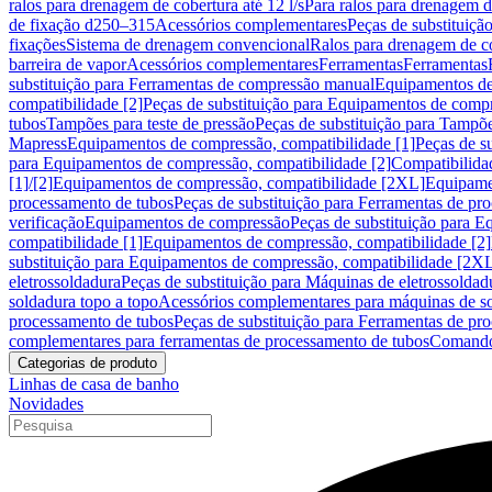
ralos para drenagem de cobertura até 12 l/s
Para ralos para drenagem de
de fixação d250–315
Acessórios complementares
Peças de substituiçã
fixações
Sistema de drenagem convencional
Ralos para drenagem de c
barreira de vapor
Acessórios complementares
Ferramentas
Ferramentas
substituição para Ferramentas de compressão manual
Equipamentos de
compatibilidade [2]
Peças de substituição para Equipamentos de compr
tubos
Tampões para teste de pressão
Peças de substituição para Tampõe
Mapress
Equipamentos de compressão, compatibilidade [1]
Peças de s
para Equipamentos de compressão, compatibilidade [2]
Compatibilida
[1]/[2]
Equipamentos de compressão, compatibilidade [2XL]
Equipamen
processamento de tubos
Peças de substituição para Ferramentas de pr
verificação
Equipamentos de compressão
Peças de substituição para 
compatibilidade [1]
Equipamentos de compressão, compatibilidade [2]
substituição para Equipamentos de compressão, compatibilidade [2X
eletrossoldadura
Peças de substituição para Máquinas de eletrossoldad
soldadura topo a topo
Acessórios complementares para máquinas de so
processamento de tubos
Peças de substituição para Ferramentas de pr
complementares para ferramentas de processamento de tubos
Comando
Categorias de produto
Linhas de casa de banho
Novidades