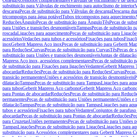
Omega
Acessórios complementares
Válvulas de enchimento e de desc
substituição para Válvulas de enchimento para autoclismo de interior
V
descarga
Peças de substituição para Válvulas de descarga
Descarga du
tricompostos para água potável
Tubos tricompostos para aquecimento
A
Reduções
Ângulo
Peças de substituição para Ângulo
Tês
Peças de subst
para Uniões e transições desmontáveis
Tampas
Peças de substituição 
roscada
Ligações para aquecimento
Peças de substituição para Ligaçõ
acessórios
Vedações para tubos e acessórios
Fixações para tubos
Fixaçõ
inox
Geberit Mapress Aço inox
Peças de substituição para Geberit Ma
para Reduções
Curvas
Peças de substituição para Curvas
Tês
Peças de s
substituição para Uniões e transições desmontáveis
Juntas de dilatação
Mapress Aço inox, acessórios complementares
Peças de substituição 
de substituição para Fixações para ligações
Vedantes
Geberit Mapress
abocardar
Reduções
Peças de substituição para Reduções
Curvas
Peças 
transição permanentes
Uniões e acessórios de transição desmontáveis
P
dilatação
Tampas
Peças de substituição para Tampas
Ligações para aqu
para tubos
Geberit Mapress Aço carbono
Geberit Mapress Aço carbon
para Pontas de abocardar
Reduções
Peças de substituição para Reduçõ
permanentes
Peças de substituição para Uniões permanentes
Uniões e 
dilatação
Tampas
Peças de substituição para Tampas
Ligações para aqu
tubos e acessórios
Fixações para tubos
Vedantes
Conjuntos de parafuso 
abocardar
Peças de substituição para Pontas de abocardar
Reduções
Peç
para Cruzetas
Uniões permanentes
Peças de substituição para Uniões 
Tampas
Ligações
Peças de substituição para Ligações
Ligações para a
substituição para Acessórios complementares para Geberit Mapress C