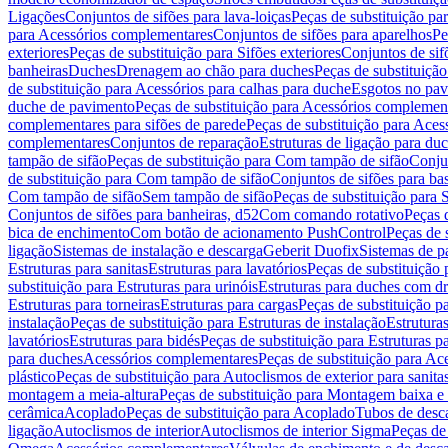
Ligações
Conjuntos de sifões para lava-loiças
Peças de substituição par
para Acessórios complementares
Conjuntos de sifões para aparelhos
Pe
exteriores
Peças de substituição para Sifões exteriores
Conjuntos de sif
banheiras
Duches
Drenagem ao chão para duches
Peças de substituiçã
de substituição para Acessórios para calhas para duche
Esgotos no pav
duche de pavimento
Peças de substituição para Acessórios complemen
complementares para sifões de parede
Peças de substituição para Aces
complementares
Conjuntos de reparação
Estruturas de ligação para du
tampão de sifão
Peças de substituição para Com tampão de sifão
Conjun
de substituição para Com tampão de sifão
Conjuntos de sifões para ba
Com tampão de sifão
Sem tampão de sifão
Peças de substituição para
Conjuntos de sifões para banheiras, d52
Com comando rotativo
Peças 
bica de enchimento
Com botão de acionamento PushControl
Peças de 
ligação
Sistemas de instalação e descarga
Geberit Duofix
Sistemas de p
Estruturas para sanitas
Estruturas para lavatórios
Peças de substituição 
substituição para Estruturas para urinóis
Estruturas para duches com d
Estruturas para torneiras
Estruturas para cargas
Peças de substituição pa
instalação
Peças de substituição para Estruturas de instalação
Estruturas
lavatórios
Estruturas para bidés
Peças de substituição para Estruturas p
para duches
Acessórios complementares
Peças de substituição para A
plástico
Peças de substituição para Autoclismos de exterior para sanitas
montagem a meia-altura
Peças de substituição para Montagem baixa e
cerâmica
Acoplado
Peças de substituição para Acoplado
Tubos de desca
ligação
Autoclismos de interior
Autoclismos de interior Sigma
Peças de