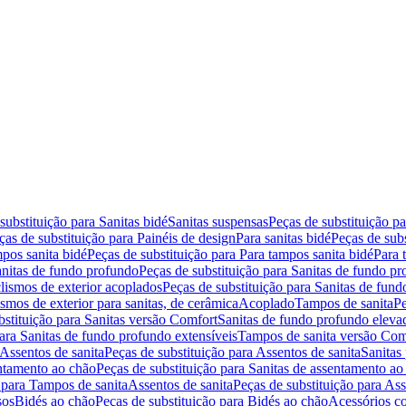
substituição para Sanitas bidé
Sanitas suspensas
Peças de substituição p
ças de substituição para Painéis de design
Para sanitas bidé
Peças de subs
pos sanita bidé
Peças de substituição para Para tampos sanita bidé
Para 
nitas de fundo profundo
Peças de substituição para Sanitas de fundo p
lismos de exterior acoplados
Peças de substituição para Sanitas de fund
smos de exterior para sanitas, de cerâmica
Acoplado
Tampos de sanita
Pe
bstituição para Sanitas versão Comfort
Sanitas de fundo profundo eleva
para Sanitas de fundo profundo extensíveis
Tampos de sanita versão Com
Assentos de sanita
Peças de substituição para Assentos de sanita
Sanitas 
entamento ao chão
Peças de substituição para Sanitas de assentamento ao
 para Tampos de sanita
Assentos de sanita
Peças de substituição para Ass
sos
Bidés ao chão
Peças de substituição para Bidés ao chão
Acessórios c