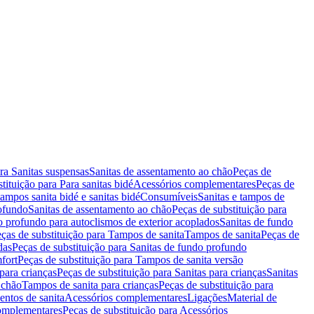
ara Sanitas suspensas
Sanitas de assentamento ao chão
Peças de
tituição para Para sanitas bidé
Acessórios complementares
Peças de
tampos sanita bidé e sanitas bidé
Consumíveis
Sanitas e tampos de
rofundo
Sanitas de assentamento ao chão
Peças de substituição para
o profundo para autoclismos de exterior acoplados
Sanitas de fundo
ças de substituição para Tampos de sanita
Tampos de sanita
Peças de
das
Peças de substituição para Sanitas de fundo profundo
fort
Peças de substituição para Tampos de sanita versão
para crianças
Peças de substituição para Sanitas para crianças
Sanitas
 chão
Tampos de sanita para crianças
Peças de substituição para
entos de sanita
Acessórios complementares
Ligações
Material de
omplementares
Peças de substituição para Acessórios