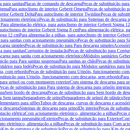
 para sanitas
Placas de comando de descarga
Peças de substituição par
Sigma
Para autoclismo de interior Geberit Omega
Peças de substituição p
terior Geberit Delta
Para autoclismo de interior Twinline
Peças de substit
cionamento eletrónico
Peças de substituição para Sistemas de descarga 
 Para alimentação elétrica, para autoclismo de interior Geberit Sigma 1
 autoclismos de interior Geberit Sigma 8 cm
Para alimentação elétrica, 
Omega 12 cm
Para alimentação a pilhas, para autoclismo de interior Gebe
 para sanitas com acionamento pneumático
Peças de substituição para 
scarga simples
Peças de substituição para Para descarga simples
Acessóri
a para sanitas
Conjuntos de instalação
Peças de substituição para Conjun
escarga para sanita com acionamento eletrónico
Módulos sanitários Geber
uição para Para sanitas suspensas
Para sanitas ao chão
Peças de substitui
itários para bidés
Peças de substituição para Módulos sanitários para bi
ga, com rebordo
Peças de substituição para Urinóis, funcionamento com
bstituição para Urinóis, funcionamento com descarga, sem rebordo
Para
 para urinol ou com montagem exterior
Com sistema de descarga para ur
Peças de substituição para Para sistema de descarga para urinóis integra
mpa
Sem bordo de descarga
Peças de substituição para Sem bordo de des
ara Sem tampa
Separadores de urinol
Separadores de urinol de plástico
Sep
lementares para sifões
Tubos de descarga, curvas de descarga e acessóri
de descarga
Sistemas de descarga para urinol
De interior
Peças de substitu
tação elétrica
Com acionamento eletrónico, alimentação a pilhas
Peças d
acionamento pneumático
Exterior
Peças de substituição para Exterior
Com 
o eletrónico, alimentação a pilhas
Peças de substituição para Com acio
s
Kits de estrutura e de substituição
Peças de substituição para Kits de est