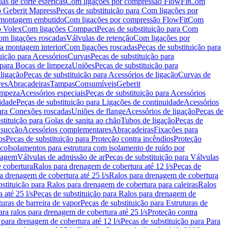
as de corte esféricas
Com ligações por compressão FlowFit
Com
 Geberit Mapress
Peças de substituição para Com ligações por
ra montagem embutido
Com ligações por compressão FlowFit
Com
o Volex
Com ligações Compact
Peças de substituição para Com
m ligações roscadas
Válvulas de retenção
Com ligações por
ra montagem interior
Com ligações roscadas
Peças de substituição para
uição para Acessórios
Curvas
Peças de substituição para
 para Bocas de limpeza
Uniões
Peças de substituição para
 ligação
Peças de substituição para Acessórios de ligação
Curvas de
res
Abraçadeiras
Tampas
Consumíveis
Geberit
limpeza
Acessórios especiais
Peças de substituição para Acessórios
idade
Peças de substituição para Ligações de continuidade
Acessórios
para Conexões roscadas
Uniões de flange
Acessórios de ligação
Peças de
stituição para Golas de sanita ao chão
Tubos de ligação
Peças de
 sucção
Acessórios complementares
Abraçadeiras
Fixações para
os
Peças de substituição para Proteção contra incêndios
Proteção
ico
Isolamentos para estrutura com isolamento de ruído por
enagem
Válvulas de admissão de ar
Peças de substituição para Válvulas
e cobertura
Ralos para drenagem de cobertura até 12 l/s
Peças de
a drenagem de cobertura até 25 l/s
Ralos para drenagem de cobertura
bstituição para Ralos para drenagem de cobertura para caleiras
Ralos
 até 25 l/s
Peças de substituição para Ralos para drenagem de
turas de barreira de vapor
Peças de substituição para Estruturas de
ara ralos para drenagem de cobertura até 25 l/s
Proteção contra
 para drenagem de cobertura até 12 l/s
Peças de substituição para Para