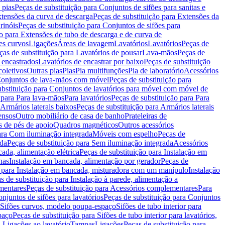
 pias
Peças de substituição para Conjuntos de sifões para sanitas e
tensões da curva de descarga
Peças de substituição para Extensões da
rinóis
Peças de substituição para Conjuntos de sifões para
ão para Extensões de tubo de descarga e de curva de
ões curvos
Ligações
Áreas de lavagem
Lavatórios
Lavatórios
Peças de
ças de substituição para Lavatórios de pousar
Lava-mãos
Peças de
 encastrados
Lavatórios de encastrar por baixo
Peças de substituição
coletivos
Outras pias
Pias
Pia multifunções
Pia de laboratório
Acessórios
onjuntos de lava-mãos com móvel
Peças de substituição para
ubstituição para Conjuntos de lavatórios para móvel com móvel de
 para Para lava-mãos
Para lavatórios
Peças de substituição para Para
Armários laterais baixos
Peças de substituição para Armários laterais
ensos
Outro mobiliário de casa de banho
Prateleiras de
 de pés de apoio
Quadros magnéticos
Outros acessórios
para Com iluminação integrada
Móveis com espelho
Peças de
ada
Peças de substituição para Sem iluminação integrada
Acessórios
ada, alimentação elétrica
Peças de substituição para Instalação em
has
Instalação em bancada, alimentação por gerador
Peças de
o para Instalação em bancada, misturadora com um manípulo
Instalação
s de substituição para Instalação à parede, alimentação a
mentares
Peças de substituição para Acessórios complementares
Para
njuntos de sifões para lavatórios
Peças de substituição para Conjuntos
a Sifões curvos, modelo poupa-espaço
Sifões de tubo interior para
paço
Peças de substituição para Sifões de tubo interior para lavatórios,
a Ligações ao lavatório
Tampas
Ligações
Peças de substituição para