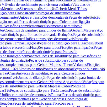
chimento
Válvulas de enchimento para autoclismo de interior
Peças de
a Válvulas de enchimento para cisterna cerâmica
Válvulas de
es
Membranas
Sistemas de distribuição
Geberit Mepla
Tubos
uição para Uniões
Reduções
Peças de substituição para
 permanentes
Uniões e transições desmontáveis
Peças de substituição
gação roscada
Peças de substituição para Coletor com ligação
ara Acessórios complementares
Isolamentos para tubos e
tes
Conjuntos de parafuso para uniões de flange
Geberit Mapress Aço
 substituição para Pontas de abocardar
Reduções
Peças de substituição
iões permanentes
Uniões e transições desmontáveis
Peças de
ição para Tampas
Ligações
Peças de substituição para Ligações
Geberit
a tubos e acessórios
Fixações para tubos
Fixações para ligações
Peças
as de abocardar
Peças de substituição para Pontas de
s de transição permanentes
Peças de substituição para Acessórios de
s
Juntas de dilatação
Peças de substituição para Juntas de
ios complementares para Geberit Mapress Therm
Vedantes
Fixações
Tubos 1.0215
Pontas de tubo
Pontas de abocardar
Peças de substituição
ra Tês
Cruzetas
Peças de substituição para Cruzetas
Uniões
desmontáveis
Juntas de dilatação
Peças de substituição para Juntas de
ios complementares para Geberit Mapress Aço carbono
Vedações para
ças de substituição para Geberit Mapress Cobre
Pontas de
vas
Tês
Peças de substituição para Tês
Cruzetas
Peças de substituição
a Uniões e transições desmontáveis
Tampas
Peças de substituição para
rios complementares para Geberit Mapress Cobre
Peças de
 ligações
Peças de substituição para Fixações para