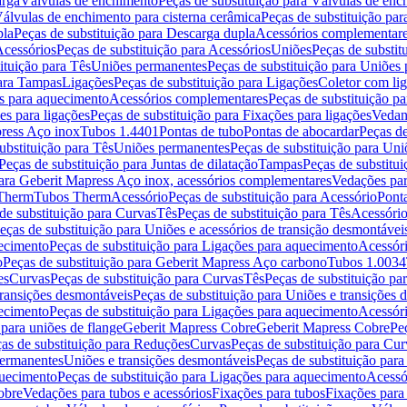
arga
Válvulas de enchimento
Peças de substituição para Válvulas de en
álvulas de enchimento para cisterna cerâmica
Peças de substituição par
pla
Peças de substituição para Descarga dupla
Acessórios complementar
cessórios
Peças de substituição para Acessórios
Uniões
Peças de substit
ituição para Tês
Uniões permanentes
Peças de substituição para Uniões
para Tampas
Ligações
Peças de substituição para Ligações
Coletor com li
es para aquecimento
Acessórios complementares
Peças de substituição p
es para ligações
Peças de substituição para Fixações para ligações
Vedan
press Aço inox
Tubos 1.4401
Pontas de tubo
Pontas de abocardar
Peças de
ubstituição para Tês
Uniões permanentes
Peças de substituição para Un
Peças de substituição para Juntas de dilatação
Tampas
Peças de substitu
para Geberit Mapress Aço inox, acessórios complementares
Vedações par
 Therm
Tubos Therm
Acessório
Peças de substituição para Acessório
Pont
de substituição para Curvas
Tês
Peças de substituição para Tês
Acessório
eças de substituição para Uniões e acessórios de transição desmontávei
ecimento
Peças de substituição para Ligações para aquecimento
Acessór
o
Peças de substituição para Geberit Mapress Aço carbono
Tubos 1.0034
es
Curvas
Peças de substituição para Curvas
Tês
Peças de substituição pa
transições desmontáveis
Peças de substituição para Uniões e transições 
ecimento
Peças de substituição para Ligações para aquecimento
Acessór
para uniões de flange
Geberit Mapress Cobre
Geberit Mapress Cobre
Pe
as de substituição para Reduções
Curvas
Peças de substituição para Cur
permanentes
Uniões e transições desmontáveis
Peças de substituição par
quecimento
Peças de substituição para Ligações para aquecimento
Acessó
obre
Vedações para tubos e acessórios
Fixações para tubos
Fixações para