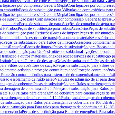
s para tubos
Válvulas de corte esféricas
Peças de substituição para Válvul
om ligações por compressão Geberit Mepla
Com ligações por compressão
gem embutido
Peças de substituição para Válvulas de corte esféricas pa
om ligações por compressão Geberit Mepla
Com ligações por compressã
s de substituição para Com ligações por compressão Geberit Mapress
Co
gem interior
Peças de substituição para Secções de contador de água pa
nt-PP
Tubos
Peças de substituição para Tubos
Acessórios
Peças de substit
s de substituição para Reduções
Bocas de limpeza
Peças de substituição
de continuidade
Acessórios de transição a outros materiais
Acessórios de
ão
Peças de substituição para Tubos de ligação
Acessórios complementa
uilhas
Reduções
Bocas de limpeza
Peças de substituição para Bocas de 
as de substituição para Uniões
Uniões de soldadura
Ligações de continu
 transição a outros materiais
Conexões roscadas
Peças de substituição 
bstituição para Curvas de descarga
Golas de sanita ao chão
Peças de sub
 para Sifões curvos
Sifões de sucção
Peças de substituição para Sifões de
 isolamento acústico e proteção contra humidade
Proteção contra incêndi
a Proteção contra-incêndios para sistemas de drenagem
Isolamento acúst
cussão e isolamento de ruído aéreo
Válvulas de admissão de ar para dr
renagem de cobertura
Peças de substituição para Ralos para drenagem d
ra drenagem de cobertura até 25 l/s
Peças de substituição para Ralos par
 até 100 l/s
Ralos para drenagem de cobertura para caleiras
Peças de su
 para drenagem de cobertura até 12 l/s
Ralos para drenagem de cobertura
 de substituição para Ralos para drenagem de cobertura até 100 l/s
Estru
 de substituição para Para ralos para drenagem de cobertura até 12 l/s
P
de emergência
Peças de substituição para Ralos de emergência
Para ralos