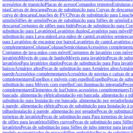
acessórios de transição
Placas de acesso
Comandos remotos
Estruturas 
pias
Curvas de descarga
Peças de substituição para Curvas de descarga
curva de descarga
Ligações de PVC
Peças de substituição para Ligaç
urinóis
Sifões de urinóis
Peças de substituição para Sifões de urinóis
Ex
descarga
Conjuntos de sifões para bidés
Peças de substituição para Con
substituição para Lavatórios
Lavatórios duplos
Lavatórios para móvel
P
substituição para Lava-mãos
Lava-mãos de canto
Lavatórios semiencas
para Lavatórios de encastrar por baixo
Lavatórios de canto
Lavatórios 
complementares
Colunas
Colunas
Semicolunas
Acessórios complementa
Conjuntos de lava-mãos com móvel
Conjuntos de lavatório com móve
lavatório
Móveis de casa de banho
Móveis para lavatório
Peças de subst
lavatórios
Para lavatórios duplos
Peças de substituição para Para lavató
baixos
Armários altos
Peças de substituição para Armários altos
Armári
parede
Acessórios complementares
Acessórios de gavetas e caixas de 
complementares
Espelhos e móveis com espelho
Espelho
Peças de subs
substituição para Móveis com espelho
Com iluminação integrada
Peças
complementares
Elementos de luz
Outros acessórios complementares
T
bancada, alimentação elétrica
Instalação em bancada, alimentação a pi
substituição para Instalação em bancada, alimentação por gerador
Inst
à parede, alimentação elétrica
Peças de substituição para Instalação à p
pilhas
Instalação à parede, alimentação por gerador
Peças de substituiç
torneiras de lavatório
Peças de substituição para Para torneiras de lavat
de sifões para lavatórios
Sifões curvos
Peças de substituição para Sifõe
lavatórios
Peças de substituição para Sifões de tubo interior para lavató
modelo economizador de espaço
Sifões embutidos
Peças de substituiç