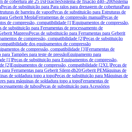
m de cobertura até 25 l/s
Fixações
Sistema de fixação d40–200
Sistema
a
Peças de substituição para Para ralos para drenagem de cobertura
Para
truturas de barreira de vapor
Peças de substituição para Estruturas de
 para Geberit Mepla
Ferramentas de compressão manual
Peças de
tos de compressão, compatibilidade [1]
Equipamentos de compressão,
s de substituição para Ferramentas de processamento de
Geberit Mapress
Peças de substituição para Ferramentas para Geberit
pamentos de compressão, compatibilidade [2]
Peças de substituição
 Compatibilidade dos equipamentos de compressão
uipamentos de compressão, compatibilidade [3]
Ferramentas de
o para Tampões para teste de pressão
Equipamento para
de [1]
Peças de substituição para Equipamentos de compressão,
de [2]
Equipamentos de compressão, compatibilidade [2XL]
Peças de
o para Ferramentas para Geberit Silent-db20/Geberit PE
Máquinas de
nas de soldadura topo a topo
Peças de substituição para Máquinas de
res para máquinas de soldadura topo a topo
Ferramentas de
rocessamento de tubos
Peças de substituição para Acessórios