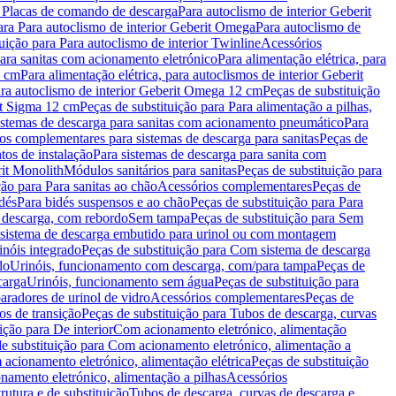
a Placas de comando de descarga
Para autoclismo de interior Geberit
ara Para autoclismo de interior Geberit Omega
Para autoclismo de
uição para Para autoclismo de interior Twinline
Acessórios
para sanitas com acionamento eletrónico
Para alimentação elétrica, para
2 cm
Para alimentação elétrica, para autoclismos de interior Geberit
para autoclismo de interior Geberit Omega 12 cm
Peças de substituição
rit Sigma 12 cm
Peças de substituição para Para alimentação a pilhas,
Sistemas de descarga para sanitas com acionamento pneumático
Para
os complementares para sistemas de descarga para sanitas
Peças de
tos de instalação
Para sistemas de descarga para sanita com
it Monolith
Módulos sanitários para sanitas
Peças de substituição para
ção para Para sanitas ao chão
Acessórios complementares
Peças de
dés
Para bidés suspensos e ao chão
Peças de substituição para Para
 descarga, com rebordo
Sem tampa
Peças de substituição para Sem
 sistema de descarga embutido para urinol ou com montagem
inóis integrado
Peças de substituição para Com sistema de descarga
do
Urinóis, funcionamento com descarga, com/para tampa
Peças de
carga
Urinóis, funcionamento sem água
Peças de substituição para
aradores de urinol de vidro
Acessórios complementares
Peças de
os de transição
Peças de substituição para Tubos de descarga, curvas
ição para De interior
Com acionamento eletrónico, alimentação
e substituição para Com acionamento eletrónico, alimentação a
acionamento eletrónico, alimentação elétrica
Peças de substituição
namento eletrónico, alimentação a pilhas
Acessórios
rutura e de substituição
Tubos de descarga, curvas de descarga e