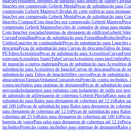
ligações
Vedantes
Conjuntos de parafuso para uniões de flange
Válvula
ligações por compressão Geberit Mepla
Peças de substituição para C
compressão Geberit Mapress
Válvulas de corte esféricas para monta
ligações por compressão Geberit Mepla
Peças de substituição para C
ligações Compact
Com ligações por compressão Geberit Mapress
Peça
compressão Geberit Mapress
Secções de contador de água para monta
Com ligações roscadas
Sistemas de drenagem de edifícios
Geberit Sile
Curvas
Forquilhas
Peças de substituição para Forquilhas
Reduções
Peça
Uniões
Ligações de continuidade
Peças de substituição para Ligações 
descarga
Peças de substituição para Curvas de descarga
Tubos de ligaç
PE
Tubos
Acessórios
Peças de substituição para Acessórios
Curvas
Forq
especiais
Acessórios SuperTube
Curvas
Acessórios especiais
Uniões
Peç
de transição a outros materiais
Peças de substituição para Acessórios de
substituição para Acessórios de ligação
Curvas de descarga
Peças de su
substituição para Tubos de ligação
Sifões curvos
Peças de substituição
abraçadeiras
Tampas
Vedantes
Consumíveis
Proteção contra incêndios,
contra-incêndios para sistemas de drenagem
Peças de substituição par
percussão
Isolamentos para estrutura com isolamento de ruído por per
de admissão de ar
Drenagem de cobertura Geberit Pluvia
Ralos para d
substituição para Ralos para drenagem de cobertura até 12 l/s
Ralos pa
até 100 l/s
Peças de substituição para Ralos para drenagem de cobertura
para drenagem de cobertura até 12 l/s
Peças de substituição para Ralos
cobertura até 25 l/s
Ralos para drenagem de cobertura até 100 l/s
Peças
barreira de vapor
Para ralos para drenagem de cobertura até 12 l/s
Peças
incêndios
Proteção contra incêndios para sistemas de drenagem
Ralos 