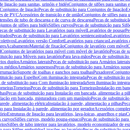
de ligação para sanitas, urinóis e bidés
Conjuntos de sifões para sanitas e
Conjuntos de ligação
Peças de substituição para Conjuntos de ligação
Ex
ões de PVC
Acessórios de transição e de união
Conjuntos de sifões para u
tensões de tubo de descarga e de curva de descarga
Peças de substituiç
juntos de sifões para bidés
Sifões curvos
Peças de substituição para Sif
eças de substituição para Lavatórios para móvel
Lavatórios de pousar
Pe
trados
Peças de substituição para Lavatórios semiencastrados
Lavatórios
coletivos
Lavatórios versão Comfort
Lavatórios para crianças
Lavatórios 
res
Acabamento
Material de fixação
Conjuntos de lavatório com móvel
C
l
Conjuntos de lavatórios para móvel com móvel de lavatório
Peças de s
ituição para Móveis para lavatório
Para lava-mãos
Peças de substituição
rios duplos
Armários laterais
Peças de substituição para Armários laterais
os médios
Armários suspensos
Peças de substituição para Armários susp
arrumação
Suporte de toalhas e ganchos para toalhas
Puxadores
Conjuntos
tituição para Espelho
Com iluminação integrada
Peças de substituição 
 de substituição para Com iluminação integrada
Sem iluminação integr
orneiras
Torneiras
Peças de substituição para Torneiras
Instalação em banc
lhas
Peças de substituição para Instalação em bancada, alimentação a pil
alação em bancada, misturadora com um manípulo
Peças de substituiçã
arede, alimentação elétrica
Instalação à parede, alimentação a pilhas
Peça
ão para Instalação à parede, alimentação por gerador
Acessórios comple
ório
Estruturas de ligação para lavatórios, lava-loiças, aparelhos e pias
Co
s curvos
Sifões curvos, modelo poupa-espaço
Peças de substituição par
rios
Sifões de tubo interior para lavatórios, modelo economizador de es
ão para Sifões embutidos
Ligações ao lavatório
Peças de substituição par