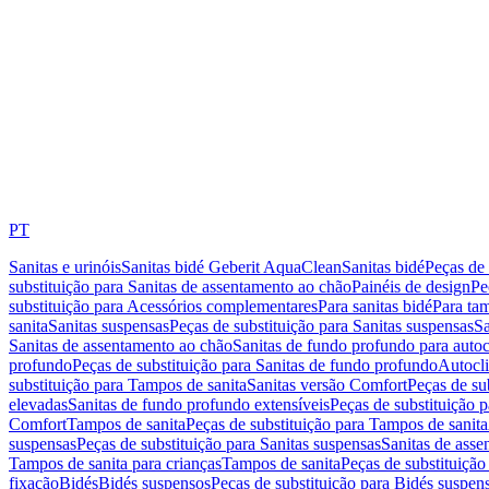
PT
Sanitas e urinóis
Sanitas bidé Geberit AquaClean
Sanitas bidé
Peças de 
substituição para Sanitas de assentamento ao chão
Painéis de design
Pe
substituição para Acessórios complementares
Para sanitas bidé
Para tam
sanita
Sanitas suspensas
Peças de substituição para Sanitas suspensas
Sa
Sanitas de assentamento ao chão
Sanitas de fundo profundo para autoc
profundo
Peças de substituição para Sanitas de fundo profundo
Autocli
substituição para Tampos de sanita
Sanitas versão Comfort
Peças de su
elevadas
Sanitas de fundo profundo extensíveis
Peças de substituição 
Comfort
Tampos de sanita
Peças de substituição para Tampos de sanita
suspensas
Peças de substituição para Sanitas suspensas
Sanitas de ass
Tampos de sanita para crianças
Tampos de sanita
Peças de substituição
fixação
Bidés
Bidés suspensos
Peças de substituição para Bidés suspen