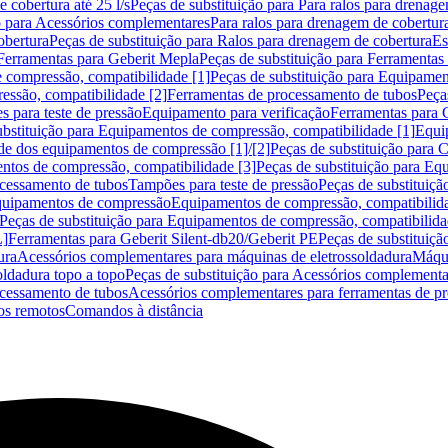
 cobertura até 25 l/s
Peças de substituição para Para ralos para drenage
o para Acessórios complementares
Para ralos para drenagem de cobertur
obertura
Peças de substituição para Ralos para drenagem de cobertura
Es
Ferramentas para Geberit Mepla
Peças de substituição para Ferramentas
 compressão, compatibilidade [1]
Peças de substituição para Equipamen
essão, compatibilidade [2]
Ferramentas de processamento de tubos
Peça
s para teste de pressão
Equipamento para verificação
Ferramentas para 
ubstituição para Equipamentos de compressão, compatibilidade [1]
Equi
de dos equipamentos de compressão [1]/[2]
Peças de substituição para
tos de compressão, compatibilidade [3]
Peças de substituição para Eq
ocessamento de tubos
Tampões para teste de pressão
Peças de substituiçã
Equipamentos de compressão
Equipamentos de compressão, compatibilida
Peças de substituição para Equipamentos de compressão, compatibilida
L]
Ferramentas para Geberit Silent-db20/Geberit PE
Peças de substituiçã
ura
Acessórios complementares para máquinas de eletrossoldadura
Máqui
ldadura topo a topo
Peças de substituição para Acessórios complementa
ocessamento de tubos
Acessórios complementares para ferramentas de p
s remotos
Comandos à distância