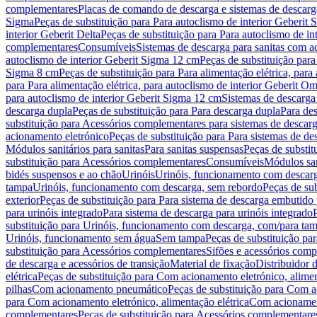
complementares
Placas de comando de descarga e sistemas de descarga
Sigma
Peças de substituição para Para autoclismo de interior Geberit 
interior Geberit Delta
Peças de substituição para Para autoclismo de in
complementares
Consumíveis
Sistemas de descarga para sanitas com a
autoclismo de interior Geberit Sigma 12 cm
Peças de substituição para
Sigma 8 cm
Peças de substituição para Para alimentação elétrica, para
para Para alimentação elétrica, para autoclismo de interior Geberit 
para autoclismo de interior Geberit Sigma 12 cm
Sistemas de descarga
descarga dupla
Peças de substituição para Para descarga dupla
Para de
substituição para Acessórios complementares para sistemas de descarg
acionamento eletrónico
Peças de substituição para Para sistemas de d
Módulos sanitários para sanitas
Para sanitas suspensas
Peças de substit
substituição para Acessórios complementares
Consumíveis
Módulos san
bidés suspensos e ao chão
Urinóis
Urinóis, funcionamento com descar
tampa
Urinóis, funcionamento com descarga, sem rebordo
Peças de su
exterior
Peças de substituição para Para sistema de descarga embutido
para urinóis integrado
Para sistema de descarga para urinóis integrado
substituição para Urinóis, funcionamento com descarga, com/para ta
Urinóis, funcionamento sem água
Sem tampa
Peças de substituição p
substituição para Acessórios complementares
Sifões e acessórios comp
de descarga e acessórios de transição
Material de fixação
Distribuidor 
elétrica
Peças de substituição para Com acionamento eletrónico, alimen
pilhas
Com acionamento pneumático
Peças de substituição para Com 
para Com acionamento eletrónico, alimentação elétrica
Com acionament
complementares
Peças de substituição para Acessórios complementare