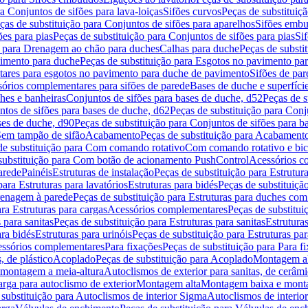
a Conjuntos de sifões para lava-loiças
Sifões curvos
Peças de substituiç
ças de substituição para Conjuntos de sifões para aparelhos
Sifões embu
ões para pias
Peças de substituição para Conjuntos de sifões para pias
Si
o para Drenagem ao chão para duches
Calhas para duche
Peças de substi
imento para duche
Peças de substituição para Esgotos no pavimento pa
tares para esgotos no pavimento para duche de pavimento
Sifões de par
sórios complementares para sifões de parede
Bases de duche e superfíci
ches e banheiras
Conjuntos de sifões para bases de duche, d52
Peças de s
tos de sifões para bases de duche, d62
Peças de substituição para Conj
ses de duche, d90
Peças de substituição para Conjuntos de sifões para b
 Sem tampão de sifão
Acabamento
Peças de substituição para Acabament
de substituição para Com comando rotativo
Com comando rotativo e bic
substituição para Com botão de acionamento PushControl
Acessórios co
arede
Painéis
Estruturas de instalação
Peças de substituição para Estrutura
para Estruturas para lavatórios
Estruturas para bidés
Peças de substituição
renagem à parede
Peças de substituição para Estruturas para duches co
ra Estruturas para cargas
Acessórios complementares
Peças de substitu
 para sanitas
Peças de substituição para Estruturas para sanitas
Estruturas
ara bidés
Estruturas para urinóis
Peças de substituição para Estruturas par
cessórios complementares
Para fixações
Peças de substituição para Para f
, de plástico
Acoplado
Peças de substituição para Acoplado
Montagem al
 montagem a meia-altura
Autoclismos de exterior para sanitas, de cerâm
rga para autoclismo de exterior
Montagem alta
Montagem baixa e monta
 substituição para Autoclismos de interior Sigma
Autoclismos de interi