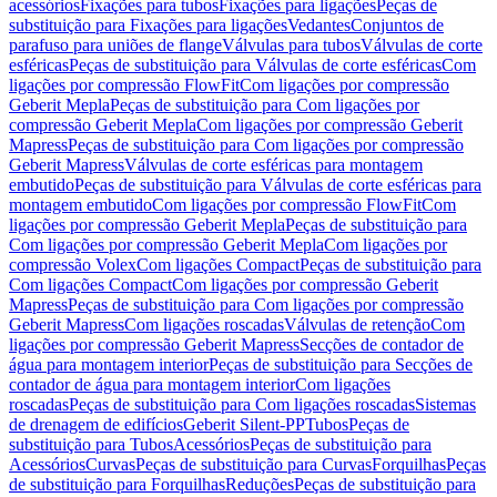
acessórios
Fixações para tubos
Fixações para ligações
Peças de
substituição para Fixações para ligações
Vedantes
Conjuntos de
parafuso para uniões de flange
Válvulas para tubos
Válvulas de corte
esféricas
Peças de substituição para Válvulas de corte esféricas
Com
ligações por compressão FlowFit
Com ligações por compressão
Geberit Mepla
Peças de substituição para Com ligações por
compressão Geberit Mepla
Com ligações por compressão Geberit
Mapress
Peças de substituição para Com ligações por compressão
Geberit Mapress
Válvulas de corte esféricas para montagem
embutido
Peças de substituição para Válvulas de corte esféricas para
montagem embutido
Com ligações por compressão FlowFit
Com
ligações por compressão Geberit Mepla
Peças de substituição para
Com ligações por compressão Geberit Mepla
Com ligações por
compressão Volex
Com ligações Compact
Peças de substituição para
Com ligações Compact
Com ligações por compressão Geberit
Mapress
Peças de substituição para Com ligações por compressão
Geberit Mapress
Com ligações roscadas
Válvulas de retenção
Com
ligações por compressão Geberit Mapress
Secções de contador de
água para montagem interior
Peças de substituição para Secções de
contador de água para montagem interior
Com ligações
roscadas
Peças de substituição para Com ligações roscadas
Sistemas
de drenagem de edifícios
Geberit Silent-PP
Tubos
Peças de
substituição para Tubos
Acessórios
Peças de substituição para
Acessórios
Curvas
Peças de substituição para Curvas
Forquilhas
Peças
de substituição para Forquilhas
Reduções
Peças de substituição para