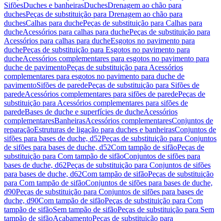
Sifões
Duches e banheiras
Duches
Drenagem ao chão para
duches
Peças de substituição para Drenagem ao chão para
duches
Calhas para duche
Peças de substituição para Calhas para
duche
Acessórios para calhas para duche
Peças de substituição para
Acessórios para calhas para duche
Esgotos no pavimento para
duche
Peças de substituição para Esgotos no pavimento para
duche
Acessórios complementares para esgotos no pavimento para
duche de pavimento
Peças de substituição para Acessórios
complementares para esgotos no pavimento para duche de
pavimento
Sifões de parede
Peças de substituição para Sifões de
parede
Acessórios complementares para sifões de parede
Peças de
substituição para Acessórios complementares para sifões de
parede
Bases de duche e superfícies de duche
Acessórios
complementares
Banheiras
Acessórios complementares
Conjuntos de
reparação
Estruturas de ligação para duches e banheiras
Conjuntos de
sifões para bases de duche, d52
Peças de substituição para Conjuntos
de sifões para bases de duche, d52
Com tampão de sifão
Peças de
substituição para Com tampão de sifão
Conjuntos de sifões para
bases de duche, d62
Peças de substituição para Conjuntos de sifões
para bases de duche, d62
Com tampão de sifão
Peças de substituição
para Com tampão de sifão
Conjuntos de sifões para bases de duche,
d90
Peças de substituição para Conjuntos de sifões para bases de
duche, d90
Com tampão de sifão
Peças de substituição para Com
tampão de sifão
Sem tampão de sifão
Peças de substituição para Sem
tampão de sifão
Acabamento
Peças de substituição para