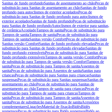
Sanitas de fundo profundo
Sanitas de assentamento ao chão
Peças de
substituição para Sanitas de assentamento ao chão
Sanitas de fundo
profundo para autoclismos de exterior acoplados
Peças de
substituição para Sanitas de fundo profundo para autoclismos de
exterior acoplados
Sanitas de fundo profundo
Peças de substituição
para Sanitas de fundo profundo
Autoclismos de exterior para sanitas,
de cerâmica
Acoplado
Tampos de sanita
Peças de substituição para
Tampos de sanita
Tampos de sanita
Peças de substituição para
Tampos de sanita
Sanitas versão Comfort
Peças de substituição para
Sanitas versão Comfort
Sanitas de fundo profundo elevadas
Peças de
substituição para Sanitas de fundo profundo elevadas
Sanitas de
fundo profundo extensíveis
Peças de substituição para Sanitas de
fundo profundo extensíveis
Tampos de sanita versão Comfort
Peças
de substituição para Tampos de sanita versão Comfort
Tampos de
sanita
Peças de substituição para Tampos de sanita
Assentos de
sanita
Peças de substituição para Assentos de sanita
Sanitas para
crianças
Peças de substituição para Sanitas para crianças
Sanitas
suspensas
Peças de substituição para Sanitas suspensas
Sanitas de
assentamento ao chão
Peças de substituição para Sanitas de
assentamento ao chão
Tampos de sanita para crianças
Peças de
substituição para Tampos de sanita para crianças
Tampos de
sanita
Peças de substituição para Tampos de sanita
Assentos de
sanita
Peças de substituição para Assentos de sanita
Acessórios
complementares
Ligações
Material de fixação
Bidés
Bidés
suspensos
Peças de substituição para Bidés suspensos
Bidés ao