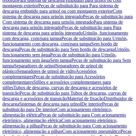
rebordo
Para sistema de descarga embutido para urinol ou com
montagem exterior
Peças de substituição para Para sistema de
descarga embutido para urinol ou com montagem exterior
Com
sistema de descarga para urinóis integrado
Peças de substituição para
Com sistema de descarga para urinóis integrado
Para sistema de
descarga para urinóis integrado
Peças de substituição para Para
sistema de descarga para urinóis integrado
Urinóis, funcionamento
com descarga, com/para tampa
Peças de substituição para Urinóis,
funcionamento com descarga, com/para tampa
Sem bordo de
descarga
Peças de substituição para Sem bordo de descarga
Urinóis,
funcionamento sem água
Peças de substituição para Urinóis,
funcionamento sem água
Sem tampa
Peças de substituição para Sem
tampa
Separadores de urinol
Separadores de urinol de
plástico
Separadores de urinol de vidro
Acessórios
complementares
Peças de substituição para Acessórios
complementares
Sifões e acessórios complementares para
sifões
Tubos de descarga, curvas de descarga e acessórios de
transição
Peças de substituição para Tubos de descarga, curvas de
descarga e acessórios de transição
Material de fixação
Distribuidor de
descarga
Sistemas de descarga para urinol
De interior
Peças de
substituição para De interior
Com acionamento eletrónico,
alimentação elétrica
Peças de substituição para Com acionamento
eletrónico, alimentação elétrica
Com acionamento eletrónico,
alimentação a pilhas
Peças de substituição para Com acionamento
eletrónico, alimentação a pilhas
Com acionamento pneumático
Peças