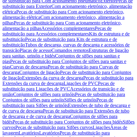
de substituição para Com acionamento pneumático
Exterior
Peças de
substituição para Exterior
Com acionamento eletrónico, alimentação
elétrica
Peças de substituição para Com acionamento eletrónico,
alimentação elétrica
Com acionamento eletrónico, alimentação a
pilhas
Peças de substituição para Com acionamento eletrónico,
alimentação a pilhas
Acessórios complementares
Peças de
substituição para Acessórios complementares
Kits de estrutura e de
substituição
Peças de substituição para Kits de estrutura e de
substituição
Tubos de descarga, curvas de descarga e acessórios de
transição
Placas de acesso
Comandos remotos
Estruturas de ligação
para sanitas, urinóis e bidés
Conjuntos de sifões para sanitas e
pias
Peças de substituição para Conjuntos de sifões para sanitas e
pias
Curvas de descarga
Peças de substituição para Curvas de
descarga
Conjuntos de ligação
Peças de substituição para Conjuntos
de ligação
Extensões da curva de descarga
Peças de substituição para
Extensões da curva de descarga
Ligações de PVC
Peças de
substituição para Ligações de PVC
Acessórios de transição e de
união
Conjuntos de sifões para urinóis
Peças de substituição para
Conjuntos de sifões para urinóis
Sifões de urinóis
Peças de
substituição para Sifões de urinóis
Extensões de tubo de descarga e
de curva de descarga
Peças de substituição para Extensões de tubo
de descarga e de curva de descarga
Conjuntos de sifões para
bidés
Peças de substituição para Conjuntos de sifões para bidés
Sifões
curvos
Peças de substituição para Sifões curvos
Ligações
Áreas de
lavagem
Lavatórios
Lavatórios
Peças de substituição para