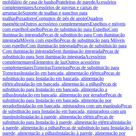
mobiliário de casa de banho
Prateleiras de parede
Acessórios
complementares
Acessórios de gavetas e caixas de
arrumação
Suporte de toalhas e ganchos para
toalhas
Puxadores
Conjuntos de pés de apoio
Quadros
magnéticos
Outros acessórios complementares
Espelhos e móveis
com espelho
Espelho
Peças de substituição para Espelho
Com
iluminação integrada
Peças de substituição para Com iluminação
integrada
Móveis com espelho
Peças de substituição para Móveis
com espelho
Com iluminação integrada
Peças de substituição para
Com iluminação integrada
Sem iluminação integrada
Peças de
substituição para Sem iluminação integrada
Acessórios
complementares
Elementos de luz
Outros acessórios
complementares
Torneiras
Torneiras
Peças de substituição para
Torneiras
Instalação em bancada, alimentação elétrica
Peças de
substituição para Instalação em bancada, alimentação
elétrica
Instalação em bancada, alimentação a pilhas
Peças de
substituição para Instalação em bancada, alimentação a
pilhas
Instalação em bancada, alimentação por gerador
Peças de
substituição para Instalação em bancada, alimentação por
gerador
Instalação em bancada, misturadora com um manípulo
Peças
de substituição para Instalação em bancada, misturadora com um
manípulo
Instalação à parede, alimentação elétrica
Peças de
substituição para Instalação à parede, alimentação elétrica
Instalação
à parede, alimentação a pilhas
Peças de substituição para Instalação à
parede, alimentação a pilhas
Instalação à parede, alimentação por