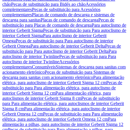
chão
Peças de substituição para Bidés ao chão
Acessórios
complementares
Peças de substituição para Acessórios
complementares
Placas de comando de descarga e sistemas de
descarga para sanitas
Placas de comando de descarga
Peças de
substituição para Placas de comando de descarga
Para autoclismo de
interior Geberit Sigma
Peças de substituição para Para autoclismo de
interior Geberit Sigma
Para autoclismo de interior Geberit
Omega
Peças de substituição para Para autoclismo de interior
Geberit Omega
Para autoclismo de interior Geberit Delta
Peças de
substituição para Para autoclismo de interior Geberit Delta
Para
autoclismo de interior Twinline
Peças de substituição para Para
autoclismo de interior Twinline
Acessórios
complementares
Consumíveis
Sistemas de descarga para sanitas com
acionamento eletrónico
Peças de substituição para Sistemas de
descarga para sanitas com acionamento eletrónico
Para alimentação
elétrica, para autoclismo de interior Geberit Sigma 12 cm
Peças de
substituição para Para alimentação elétrica, para autoclismo de
interior Geberit Sigma 12 cm
Para alimentação elétrica, para
autoclismos de interior Geberit Sigma 8 cm
Peças de substituição
para Para alimentação elétrica, para autoclismos de interior Geberit
Sigma 8 cm
Para alimentação elétrica, para autoclismo de interior
Geberit Omega 12 cm
Peças de substituição para Para alimentação
elétrica, para autoclismo de interior Geberit Omega 12 cm
Para
alimentação a pilhas, para autoclismo de interior Geberit Sigma 12
cm
Peças de substituição para Para alimentação a pilhas, para