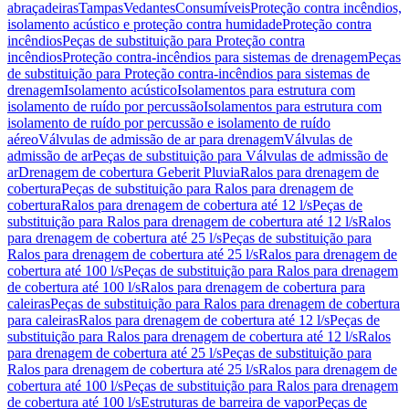
abraçadeiras
Tampas
Vedantes
Consumíveis
Proteção contra incêndios,
isolamento acústico e proteção contra humidade
Proteção contra
incêndios
Peças de substituição para Proteção contra
incêndios
Proteção contra-incêndios para sistemas de drenagem
Peças
de substituição para Proteção contra-incêndios para sistemas de
drenagem
Isolamento acústico
Isolamentos para estrutura com
isolamento de ruído por percussão
Isolamentos para estrutura com
isolamento de ruído por percussão e isolamento de ruído
aéreo
Válvulas de admissão de ar para drenagem
Válvulas de
admissão de ar
Peças de substituição para Válvulas de admissão de
ar
Drenagem de cobertura Geberit Pluvia
Ralos para drenagem de
cobertura
Peças de substituição para Ralos para drenagem de
cobertura
Ralos para drenagem de cobertura até 12 l/s
Peças de
substituição para Ralos para drenagem de cobertura até 12 l/s
Ralos
para drenagem de cobertura até 25 l/s
Peças de substituição para
Ralos para drenagem de cobertura até 25 l/s
Ralos para drenagem de
cobertura até 100 l/s
Peças de substituição para Ralos para drenagem
de cobertura até 100 l/s
Ralos para drenagem de cobertura para
caleiras
Peças de substituição para Ralos para drenagem de cobertura
para caleiras
Ralos para drenagem de cobertura até 12 l/s
Peças de
substituição para Ralos para drenagem de cobertura até 12 l/s
Ralos
para drenagem de cobertura até 25 l/s
Peças de substituição para
Ralos para drenagem de cobertura até 25 l/s
Ralos para drenagem de
cobertura até 100 l/s
Peças de substituição para Ralos para drenagem
de cobertura até 100 l/s
Estruturas de barreira de vapor
Peças de