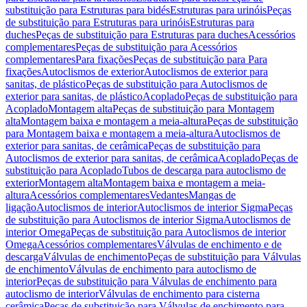
substituição para Estruturas para bidés
Estruturas para urinóis
Peças
de substituição para Estruturas para urinóis
Estruturas para
duches
Peças de substituição para Estruturas para duches
Acessórios
complementares
Peças de substituição para Acessórios
complementares
Para fixações
Peças de substituição para Para
fixações
Autoclismos de exterior
Autoclismos de exterior para
sanitas, de plástico
Peças de substituição para Autoclismos de
exterior para sanitas, de plástico
Acoplado
Peças de substituição para
Acoplado
Montagem alta
Peças de substituição para Montagem
alta
Montagem baixa e montagem a meia-altura
Peças de substituição
para Montagem baixa e montagem a meia-altura
Autoclismos de
exterior para sanitas, de cerâmica
Peças de substituição para
Autoclismos de exterior para sanitas, de cerâmica
Acoplado
Peças de
substituição para Acoplado
Tubos de descarga para autoclismo de
exterior
Montagem alta
Montagem baixa e montagem a meia-
altura
Acessórios complementares
Vedantes
Mangas de
ligação
Autoclismos de interior
Autoclismos de interior Sigma
Peças
de substituição para Autoclismos de interior Sigma
Autoclismos de
interior Omega
Peças de substituição para Autoclismos de interior
Omega
Acessórios complementares
Válvulas de enchimento e de
descarga
Válvulas de enchimento
Peças de substituição para Válvulas
de enchimento
Válvulas de enchimento para autoclismo de
interior
Peças de substituição para Válvulas de enchimento para
autoclismo de interior
Válvulas de enchimento para cisterna
cerâmica
Peças de substituição para Válvulas de enchimento para