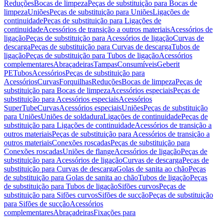
Reduções
Bocas de limpeza
Peças de substituição para Bocas de
limpeza
Uniões
Peças de substituição para Uniões
Ligações de
continuidade
Peças de substituição para Ligações de
continuidade
Acessórios de transição a outros materiais
Acessórios de
ligação
Peças de substituição para Acessórios de ligação
Curvas de
descarga
Peças de substituição para Curvas de descarga
Tubos de
ligação
Peças de substituição para Tubos de ligação
Acessórios
complementares
Abraçadeiras
Tampas
Consumíveis
Geberit
PE
Tubos
Acessórios
Peças de substituição para
Acessórios
Curvas
Forquilhas
Reduções
Bocas de limpeza
Peças de
substituição para Bocas de limpeza
Acessórios especiais
Peças de
substituição para Acessórios especiais
Acessórios
SuperTube
Curvas
Acessórios especiais
Uniões
Peças de substituição
para Uniões
Uniões de soldadura
Ligações de continuidade
Peças de
substituição para Ligações de continuidade
Acessórios de transição a
outros materiais
Peças de substituição para Acessórios de transição a
outros materiais
Conexões roscadas
Peças de substituição para
Conexões roscadas
Uniões de flange
Acessórios de ligação
Peças de
substituição para Acessórios de ligação
Curvas de descarga
Peças de
substituição para Curvas de descarga
Golas de sanita ao chão
Peças
de substituição para Golas de sanita ao chão
Tubos de ligação
Peças
de substituição para Tubos de ligação
Sifões curvos
Peças de
substituição para Sifões curvos
Sifões de sucção
Peças de substituição
para Sifões de sucção
Acessórios
complementares
Abraçadeiras
Fixações para