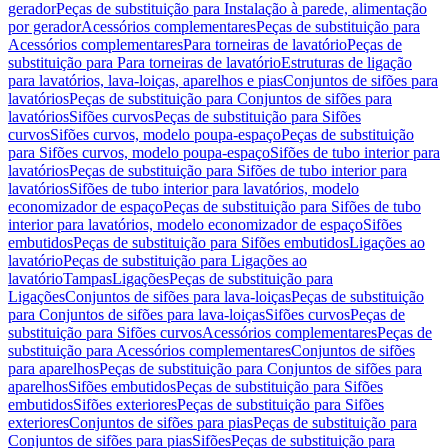
gerador
Peças de substituição para Instalação à parede, alimentação
por gerador
Acessórios complementares
Peças de substituição para
Acessórios complementares
Para torneiras de lavatório
Peças de
substituição para Para torneiras de lavatório
Estruturas de ligação
para lavatórios, lava-loiças, aparelhos e pias
Conjuntos de sifões para
lavatórios
Peças de substituição para Conjuntos de sifões para
lavatórios
Sifões curvos
Peças de substituição para Sifões
curvos
Sifões curvos, modelo poupa-espaço
Peças de substituição
para Sifões curvos, modelo poupa-espaço
Sifões de tubo interior para
lavatórios
Peças de substituição para Sifões de tubo interior para
lavatórios
Sifões de tubo interior para lavatórios, modelo
economizador de espaço
Peças de substituição para Sifões de tubo
interior para lavatórios, modelo economizador de espaço
Sifões
embutidos
Peças de substituição para Sifões embutidos
Ligações ao
lavatório
Peças de substituição para Ligações ao
lavatório
Tampas
Ligações
Peças de substituição para
Ligações
Conjuntos de sifões para lava-loiças
Peças de substituição
para Conjuntos de sifões para lava-loiças
Sifões curvos
Peças de
substituição para Sifões curvos
Acessórios complementares
Peças de
substituição para Acessórios complementares
Conjuntos de sifões
para aparelhos
Peças de substituição para Conjuntos de sifões para
aparelhos
Sifões embutidos
Peças de substituição para Sifões
embutidos
Sifões exteriores
Peças de substituição para Sifões
exteriores
Conjuntos de sifões para pias
Peças de substituição para
Conjuntos de sifões para pias
Sifões
Peças de substituição para