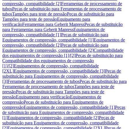
compressão, compatibilidade [2]
Ferramentas de processamento de
tubos
Peças de substituição para Ferramentas de processamento de
tubos
Tampões para teste de pressão
Peças de substituição para
Tampões para teste de pressão
Equipamento para
verificação
Ferramentas para Geberit Mapress
Peças de substituição
para Ferramentas para Geberit Mapress
Equipamentos de
compressão, compatibilidade [1]
Peças de substituição para
Equipamentos de compressão, compatibilidade [1]
Equipamentos de
compressão, compatibilidade [2]
Peças de substituição para
Equipamentos de compressão, compatibilidade [2]
Compatibilidade
dos equipamentos de compressão [1]/[2]
Peças de substituição para
Compatibilidade dos equipamentos de compressão
[1]/[2]
Equipamentos de compressão, compatibilidade
[2XL]
Equipamentos de compressão, compatibilidade [3]
Peças de
substituição para Equipamentos de compressão, compatibilidade
[3]
Ferramentas de processamento de tubos
Peças de substituição para
Ferramentas de processamento de tubos
Tampões para teste de
pressão
Peças de substituição para Tampões para teste de
pressão
Equipamento para verificação
Equipamentos de
compressão
Peças de substituição para Equipamentos de
compressão
Equipamentos de compressão, compatibilidade [1]
Peças
de substituição para Equipamentos de compressão, compatibilidade
[1]
Equipamentos de compressão, compatibilidade [2]
Peças de
substituição para Equipamentos de compressão, compatibilidade
[2]
Equipamentos de compressão, compatibilidade [2XL]
Peças de