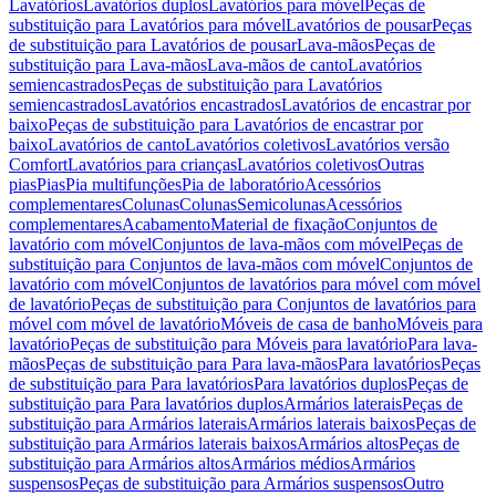
Lavatórios
Lavatórios duplos
Lavatórios para móvel
Peças de
substituição para Lavatórios para móvel
Lavatórios de pousar
Peças
de substituição para Lavatórios de pousar
Lava-mãos
Peças de
substituição para Lava-mãos
Lava-mãos de canto
Lavatórios
semiencastrados
Peças de substituição para Lavatórios
semiencastrados
Lavatórios encastrados
Lavatórios de encastrar por
baixo
Peças de substituição para Lavatórios de encastrar por
baixo
Lavatórios de canto
Lavatórios coletivos
Lavatórios versão
Comfort
Lavatórios para crianças
Lavatórios coletivos
Outras
pias
Pias
Pia multifunções
Pia de laboratório
Acessórios
complementares
Colunas
Colunas
Semicolunas
Acessórios
complementares
Acabamento
Material de fixação
Conjuntos de
lavatório com móvel
Conjuntos de lava-mãos com móvel
Peças de
substituição para Conjuntos de lava-mãos com móvel
Conjuntos de
lavatório com móvel
Conjuntos de lavatórios para móvel com móvel
de lavatório
Peças de substituição para Conjuntos de lavatórios para
móvel com móvel de lavatório
Móveis de casa de banho
Móveis para
lavatório
Peças de substituição para Móveis para lavatório
Para lava-
mãos
Peças de substituição para Para lava-mãos
Para lavatórios
Peças
de substituição para Para lavatórios
Para lavatórios duplos
Peças de
substituição para Para lavatórios duplos
Armários laterais
Peças de
substituição para Armários laterais
Armários laterais baixos
Peças de
substituição para Armários laterais baixos
Armários altos
Peças de
substituição para Armários altos
Armários médios
Armários
suspensos
Peças de substituição para Armários suspensos
Outro