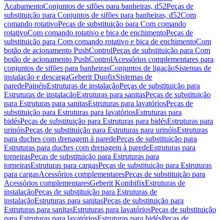
Acabamento
Conjuntos de sifões para banheiras, d52
Peças de
substituição para Conjuntos de sifões para banheiras, d52
Com
comando rotativo
Peças de substituição para Com comando
rotativo
Com comando rotativo e bica de enchimento
Peças de
substituição para Com comando rotativo e bica de enchimento
Com
botão de acionamento PushControl
Peças de substituição para Com
botão de acionamento PushControl
Acessórios complementares para
conjuntos de sifões para banheiras
Conjuntos de ligação
Sistemas de
instalação e descarga
Geberit Duofix
Sistemas de
parede
Painéis
Estruturas de instalação
Peças de substituição para
Estruturas de instalação
Estruturas para sanitas
Peças de substituição
para Estruturas para sanitas
Estruturas para lavatórios
Peças de
substituição para Estruturas para lavatórios
Estruturas para
bidés
Peças de substituição para Estruturas para bidés
Estruturas para
urinóis
Peças de substituição para Estruturas para urinóis
Estruturas
para duches com drenagem à parede
Peças de substituição para
Estruturas para duches com drenagem à parede
Estruturas para
torneiras
Peças de substituição para Estruturas para
torneiras
Estruturas para cargas
Peças de substituição para Estruturas
para cargas
Acessórios complementares
Peças de substituição para
Acessórios complementares
Geberit Kombifix
Estruturas de
instalação
Peças de substituição para Estruturas de
instalação
Estruturas para sanitas
Peças de substituição para
Estruturas para sanitas
Estruturas para lavatórios
Peças de substituição
para Estruturas para lavatórios
Estruturas para bidés
Peças de