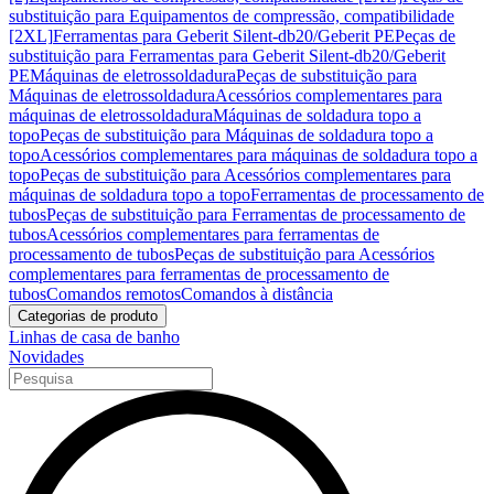
substituição para Equipamentos de compressão, compatibilidade
[2XL]
Ferramentas para Geberit Silent-db20/Geberit PE
Peças de
substituição para Ferramentas para Geberit Silent-db20/Geberit
PE
Máquinas de eletrossoldadura
Peças de substituição para
Máquinas de eletrossoldadura
Acessórios complementares para
máquinas de eletrossoldadura
Máquinas de soldadura topo a
topo
Peças de substituição para Máquinas de soldadura topo a
topo
Acessórios complementares para máquinas de soldadura topo a
topo
Peças de substituição para Acessórios complementares para
máquinas de soldadura topo a topo
Ferramentas de processamento de
tubos
Peças de substituição para Ferramentas de processamento de
tubos
Acessórios complementares para ferramentas de
processamento de tubos
Peças de substituição para Acessórios
complementares para ferramentas de processamento de
tubos
Comandos remotos
Comandos à distância
Categorias de produto
Linhas de casa de banho
Novidades