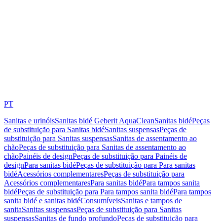
PT
Sanitas e urinóis
Sanitas bidé Geberit AquaClean
Sanitas bidé
Peças
de substituição para Sanitas bidé
Sanitas suspensas
Peças de
substituição para Sanitas suspensas
Sanitas de assentamento ao
chão
Peças de substituição para Sanitas de assentamento ao
chão
Painéis de design
Peças de substituição para Painéis de
design
Para sanitas bidé
Peças de substituição para Para sanitas
bidé
Acessórios complementares
Peças de substituição para
Acessórios complementares
Para sanitas bidé
Para tampos sanita
bidé
Peças de substituição para Para tampos sanita bidé
Para tampos
sanita bidé e sanitas bidé
Consumíveis
Sanitas e tampos de
sanita
Sanitas suspensas
Peças de substituição para Sanitas
suspensas
Sanitas de fundo profundo
Peças de substituição para