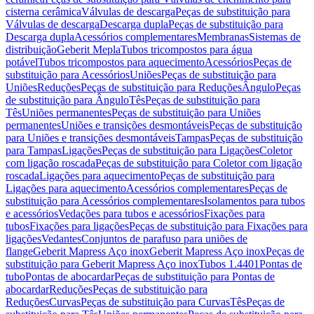
cisterna cerâmica
Válvulas de descarga
Peças de substituição para
Válvulas de descarga
Descarga dupla
Peças de substituição para
Descarga dupla
Acessórios complementares
Membranas
Sistemas de
distribuição
Geberit Mepla
Tubos tricompostos para água
potável
Tubos tricompostos para aquecimento
Acessórios
Peças de
substituição para Acessórios
Uniões
Peças de substituição para
Uniões
Reduções
Peças de substituição para Reduções
Ângulo
Peças
de substituição para Ângulo
Tês
Peças de substituição para
Tês
Uniões permanentes
Peças de substituição para Uniões
permanentes
Uniões e transições desmontáveis
Peças de substituição
para Uniões e transições desmontáveis
Tampas
Peças de substituição
para Tampas
Ligações
Peças de substituição para Ligações
Coletor
com ligação roscada
Peças de substituição para Coletor com ligação
roscada
Ligações para aquecimento
Peças de substituição para
Ligações para aquecimento
Acessórios complementares
Peças de
substituição para Acessórios complementares
Isolamentos para tubos
e acessórios
Vedações para tubos e acessórios
Fixações para
tubos
Fixações para ligações
Peças de substituição para Fixações para
ligações
Vedantes
Conjuntos de parafuso para uniões de
flange
Geberit Mapress Aço inox
Geberit Mapress Aço inox
Peças de
substituição para Geberit Mapress Aço inox
Tubos 1.4401
Pontas de
tubo
Pontas de abocardar
Peças de substituição para Pontas de
abocardar
Reduções
Peças de substituição para
Reduções
Curvas
Peças de substituição para Curvas
Tês
Peças de