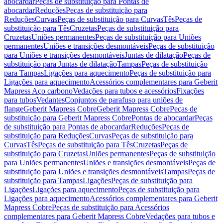
abocardar
Peças de substituição para Pontas de
abocardar
Reduções
Peças de substituição para
Reduções
Curvas
Peças de substituição para Curvas
Tês
Peças de
substituição para Tês
Cruzetas
Peças de substituição para
Cruzetas
Uniões permanentes
Peças de substituição para Uniões
permanentes
Uniões e transições desmontáveis
Peças de substituição
para Uniões e transições desmontáveis
Juntas de dilatação
Peças de
substituição para Juntas de dilatação
Tampas
Peças de substituição
para Tampas
Ligações para aquecimento
Peças de substituição para
Ligações para aquecimento
Acessórios complementares para Geberit
Mapress Aço carbono
Vedações para tubos e acessórios
Fixações
para tubos
Vedantes
Conjuntos de parafuso para uniões de
flange
Geberit Mapress Cobre
Geberit Mapress Cobre
Peças de
substituição para Geberit Mapress Cobre
Pontas de abocardar
Peças
de substituição para Pontas de abocardar
Reduções
Peças de
substituição para Reduções
Curvas
Peças de substituição para
Curvas
Tês
Peças de substituição para Tês
Cruzetas
Peças de
substituição para Cruzetas
Uniões permanentes
Peças de substituição
para Uniões permanentes
Uniões e transições desmontáveis
Peças de
substituição para Uniões e transições desmontáveis
Tampas
Peças de
substituição para Tampas
Ligações
Peças de substituição para
Ligações
Ligações para aquecimento
Peças de substituição para
Ligações para aquecimento
Acessórios complementares para Geberit
Mapress Cobre
Peças de substituição para Acessórios
complementares para Geberit Mapress Cobre
Vedações para tubos e