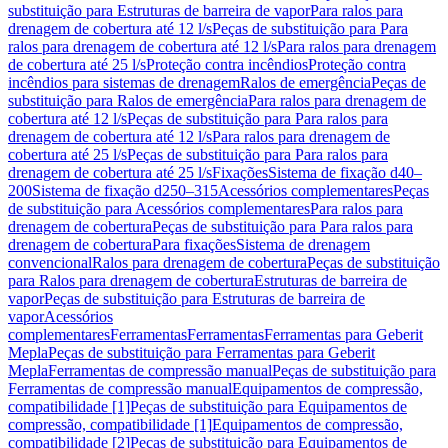
substituição para Estruturas de barreira de vapor
Para ralos para
drenagem de cobertura até 12 l/s
Peças de substituição para Para
ralos para drenagem de cobertura até 12 l/s
Para ralos para drenagem
de cobertura até 25 l/s
Proteção contra incêndios
Proteção contra
incêndios para sistemas de drenagem
Ralos de emergência
Peças de
substituição para Ralos de emergência
Para ralos para drenagem de
cobertura até 12 l/s
Peças de substituição para Para ralos para
drenagem de cobertura até 12 l/s
Para ralos para drenagem de
cobertura até 25 l/s
Peças de substituição para Para ralos para
drenagem de cobertura até 25 l/s
Fixações
Sistema de fixação d40–
200
Sistema de fixação d250–315
Acessórios complementares
Peças
de substituição para Acessórios complementares
Para ralos para
drenagem de cobertura
Peças de substituição para Para ralos para
drenagem de cobertura
Para fixações
Sistema de drenagem
convencional
Ralos para drenagem de cobertura
Peças de substituição
para Ralos para drenagem de cobertura
Estruturas de barreira de
vapor
Peças de substituição para Estruturas de barreira de
vapor
Acessórios
complementares
Ferramentas
Ferramentas
Ferramentas para Geberit
Mepla
Peças de substituição para Ferramentas para Geberit
Mepla
Ferramentas de compressão manual
Peças de substituição para
Ferramentas de compressão manual
Equipamentos de compressão,
compatibilidade [1]
Peças de substituição para Equipamentos de
compressão, compatibilidade [1]
Equipamentos de compressão,
compatibilidade [2]
Peças de substituição para Equipamentos de