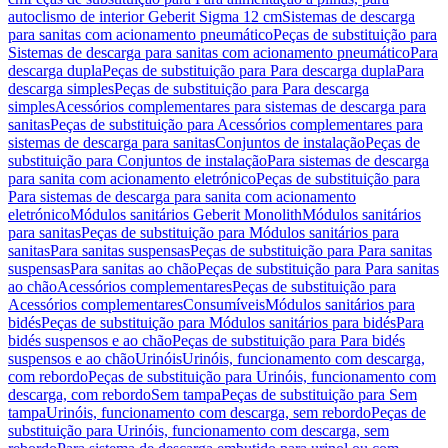
autoclismo de interior Geberit Sigma 12 cm
Sistemas de descarga
para sanitas com acionamento pneumático
Peças de substituição para
Sistemas de descarga para sanitas com acionamento pneumático
Para
descarga dupla
Peças de substituição para Para descarga dupla
Para
descarga simples
Peças de substituição para Para descarga
simples
Acessórios complementares para sistemas de descarga para
sanitas
Peças de substituição para Acessórios complementares para
sistemas de descarga para sanitas
Conjuntos de instalação
Peças de
substituição para Conjuntos de instalação
Para sistemas de descarga
para sanita com acionamento eletrónico
Peças de substituição para
Para sistemas de descarga para sanita com acionamento
eletrónico
Módulos sanitários Geberit Monolith
Módulos sanitários
para sanitas
Peças de substituição para Módulos sanitários para
sanitas
Para sanitas suspensas
Peças de substituição para Para sanitas
suspensas
Para sanitas ao chão
Peças de substituição para Para sanitas
ao chão
Acessórios complementares
Peças de substituição para
Acessórios complementares
Consumíveis
Módulos sanitários para
bidés
Peças de substituição para Módulos sanitários para bidés
Para
bidés suspensos e ao chão
Peças de substituição para Para bidés
suspensos e ao chão
Urinóis
Urinóis, funcionamento com descarga,
com rebordo
Peças de substituição para Urinóis, funcionamento com
descarga, com rebordo
Sem tampa
Peças de substituição para Sem
tampa
Urinóis, funcionamento com descarga, sem rebordo
Peças de
substituição para Urinóis, funcionamento com descarga, sem