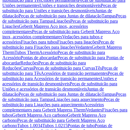
substituição para Tês
Uniões permanentes
Peças de substituição para
Uniões permanentes
Uniões e transições desmontáveis
Peças de
substituição para Uniões e transições desmontáveis
Juntas de
dilatação
Peças de substituição para Juntas de dilatação
Tampas
Peças
de substituição para Tampas
Ligações
Peças de substituição para
Ligações
Geberit Mapress Aço inox, acessórios
complementares
Peças de substituição para Geberit Mapress Aço
inox, acessórios complementares
Vedações para tubos e
acessórios
Fixações para tubos
Fixações para ligações
Peças de
substituição para Fixações para ligações
Vedantes
Geberit Mapress
Therm
Tubos Therm
Acessório
Peças de substituição para
Acessório
Pontas de abocardar
Peças de substituição para Pontas de
abocardar
Reduções
Peças de substituição para
Reduções
Curvas
Peças de substituição para Curvas
Tês
Peças de
substituição para Tês
Acessórios de transição permanentes
Peças de
substituição para Acessórios de transição permanentes
Uniões e
acessórios de transição desmontáveis
Peças de substituição para
Uniões e acessórios de transição desmontáveis
Juntas de
dilatação
Peças de substituição para Juntas de dilatação
Tampas
Peças
de substituição para Tampas
Ligações para aquecimento
Peças de
substituição para Ligações para aquecimento
Acessórios
complementares para Geberit Mapress Therm
Vedantes
Fixações para
tubos
Geberit Mapress Aço carbono
Geberit Mapress Aço
carbono
Peças de substituição para Geberit Mapress Aço
carbono
Tubos 1.0034
Tubos 1.0215
Pontas de tubo
Pontas de