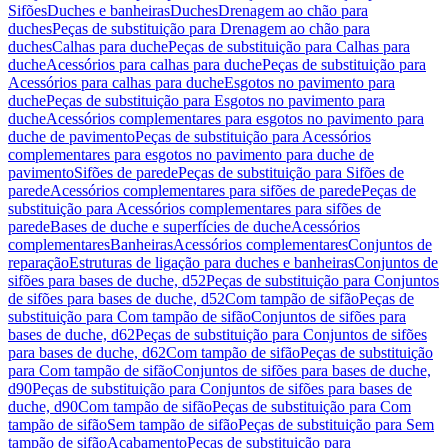
Sifões
Duches e banheiras
Duches
Drenagem ao chão para
duches
Peças de substituição para Drenagem ao chão para
duches
Calhas para duche
Peças de substituição para Calhas para
duche
Acessórios para calhas para duche
Peças de substituição para
Acessórios para calhas para duche
Esgotos no pavimento para
duche
Peças de substituição para Esgotos no pavimento para
duche
Acessórios complementares para esgotos no pavimento para
duche de pavimento
Peças de substituição para Acessórios
complementares para esgotos no pavimento para duche de
pavimento
Sifões de parede
Peças de substituição para Sifões de
parede
Acessórios complementares para sifões de parede
Peças de
substituição para Acessórios complementares para sifões de
parede
Bases de duche e superfícies de duche
Acessórios
complementares
Banheiras
Acessórios complementares
Conjuntos de
reparação
Estruturas de ligação para duches e banheiras
Conjuntos de
sifões para bases de duche, d52
Peças de substituição para Conjuntos
de sifões para bases de duche, d52
Com tampão de sifão
Peças de
substituição para Com tampão de sifão
Conjuntos de sifões para
bases de duche, d62
Peças de substituição para Conjuntos de sifões
para bases de duche, d62
Com tampão de sifão
Peças de substituição
para Com tampão de sifão
Conjuntos de sifões para bases de duche,
d90
Peças de substituição para Conjuntos de sifões para bases de
duche, d90
Com tampão de sifão
Peças de substituição para Com
tampão de sifão
Sem tampão de sifão
Peças de substituição para Sem
tampão de sifão
Acabamento
Peças de substituição para