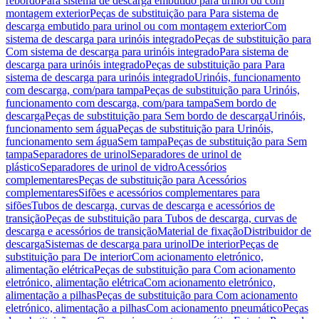
rebordo
Para sistema de descarga embutido para urinol ou com
montagem exterior
Peças de substituição para Para sistema de
descarga embutido para urinol ou com montagem exterior
Com
sistema de descarga para urinóis integrado
Peças de substituição para
Com sistema de descarga para urinóis integrado
Para sistema de
descarga para urinóis integrado
Peças de substituição para Para
sistema de descarga para urinóis integrado
Urinóis, funcionamento
com descarga, com/para tampa
Peças de substituição para Urinóis,
funcionamento com descarga, com/para tampa
Sem bordo de
descarga
Peças de substituição para Sem bordo de descarga
Urinóis,
funcionamento sem água
Peças de substituição para Urinóis,
funcionamento sem água
Sem tampa
Peças de substituição para Sem
tampa
Separadores de urinol
Separadores de urinol de
plástico
Separadores de urinol de vidro
Acessórios
complementares
Peças de substituição para Acessórios
complementares
Sifões e acessórios complementares para
sifões
Tubos de descarga, curvas de descarga e acessórios de
transição
Peças de substituição para Tubos de descarga, curvas de
descarga e acessórios de transição
Material de fixação
Distribuidor de
descarga
Sistemas de descarga para urinol
De interior
Peças de
substituição para De interior
Com acionamento eletrónico,
alimentação elétrica
Peças de substituição para Com acionamento
eletrónico, alimentação elétrica
Com acionamento eletrónico,
alimentação a pilhas
Peças de substituição para Com acionamento
eletrónico, alimentação a pilhas
Com acionamento pneumático
Peças