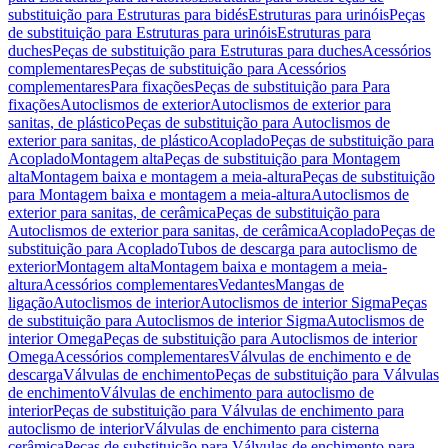
substituição para Estruturas para bidés
Estruturas para urinóis
Peças
de substituição para Estruturas para urinóis
Estruturas para
duches
Peças de substituição para Estruturas para duches
Acessórios
complementares
Peças de substituição para Acessórios
complementares
Para fixações
Peças de substituição para Para
fixações
Autoclismos de exterior
Autoclismos de exterior para
sanitas, de plástico
Peças de substituição para Autoclismos de
exterior para sanitas, de plástico
Acoplado
Peças de substituição para
Acoplado
Montagem alta
Peças de substituição para Montagem
alta
Montagem baixa e montagem a meia-altura
Peças de substituição
para Montagem baixa e montagem a meia-altura
Autoclismos de
exterior para sanitas, de cerâmica
Peças de substituição para
Autoclismos de exterior para sanitas, de cerâmica
Acoplado
Peças de
substituição para Acoplado
Tubos de descarga para autoclismo de
exterior
Montagem alta
Montagem baixa e montagem a meia-
altura
Acessórios complementares
Vedantes
Mangas de
ligação
Autoclismos de interior
Autoclismos de interior Sigma
Peças
de substituição para Autoclismos de interior Sigma
Autoclismos de
interior Omega
Peças de substituição para Autoclismos de interior
Omega
Acessórios complementares
Válvulas de enchimento e de
descarga
Válvulas de enchimento
Peças de substituição para Válvulas
de enchimento
Válvulas de enchimento para autoclismo de
interior
Peças de substituição para Válvulas de enchimento para
autoclismo de interior
Válvulas de enchimento para cisterna
cerâmica
Peças de substituição para Válvulas de enchimento para