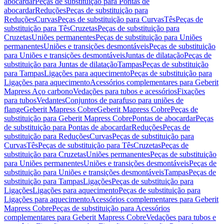
abocardar
Peças de substituição para Pontas de
abocardar
Reduções
Peças de substituição para
Reduções
Curvas
Peças de substituição para Curvas
Tês
Peças de
substituição para Tês
Cruzetas
Peças de substituição para
Cruzetas
Uniões permanentes
Peças de substituição para Uniões
permanentes
Uniões e transições desmontáveis
Peças de substituição
para Uniões e transições desmontáveis
Juntas de dilatação
Peças de
substituição para Juntas de dilatação
Tampas
Peças de substituição
para Tampas
Ligações para aquecimento
Peças de substituição para
Ligações para aquecimento
Acessórios complementares para Geberit
Mapress Aço carbono
Vedações para tubos e acessórios
Fixações
para tubos
Vedantes
Conjuntos de parafuso para uniões de
flange
Geberit Mapress Cobre
Geberit Mapress Cobre
Peças de
substituição para Geberit Mapress Cobre
Pontas de abocardar
Peças
de substituição para Pontas de abocardar
Reduções
Peças de
substituição para Reduções
Curvas
Peças de substituição para
Curvas
Tês
Peças de substituição para Tês
Cruzetas
Peças de
substituição para Cruzetas
Uniões permanentes
Peças de substituição
para Uniões permanentes
Uniões e transições desmontáveis
Peças de
substituição para Uniões e transições desmontáveis
Tampas
Peças de
substituição para Tampas
Ligações
Peças de substituição para
Ligações
Ligações para aquecimento
Peças de substituição para
Ligações para aquecimento
Acessórios complementares para Geberit
Mapress Cobre
Peças de substituição para Acessórios
complementares para Geberit Mapress Cobre
Vedações para tubos e