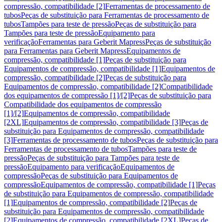
compressão, compatibilidade [2]
Ferramentas de processamento de
tubos
Peças de substituição para Ferramentas de processamento de
tubos
Tampões para teste de pressão
Peças de substituição para
Tampões para teste de pressão
Equipamento para
verificação
Ferramentas para Geberit Mapress
Peças de substituição
para Ferramentas para Geberit Mapress
Equipamentos de
compressão, compatibilidade [1]
Peças de substituição para
Equipamentos de compressão, compatibilidade [1]
Equipamentos de
compressão, compatibilidade [2]
Peças de substituição para
Equipamentos de compressão, compatibilidade [2]
Compatibilidade
dos equipamentos de compressão [1]/[2]
Peças de substituição para
Compatibilidade dos equipamentos de compressão
[1]/[2]
Equipamentos de compressão, compatibilidade
[2XL]
Equipamentos de compressão, compatibilidade [3]
Peças de
substituição para Equipamentos de compressão, compatibilidade
[3]
Ferramentas de processamento de tubos
Peças de substituição para
Ferramentas de processamento de tubos
Tampões para teste de
pressão
Peças de substituição para Tampões para teste de
pressão
Equipamento para verificação
Equipamentos de
compressão
Peças de substituição para Equipamentos de
compressão
Equipamentos de compressão, compatibilidade [1]
Peças
de substituição para Equipamentos de compressão, compatibilidade
[1]
Equipamentos de compressão, compatibilidade [2]
Peças de
substituição para Equipamentos de compressão, compatibilidade
[2]
Equipamentos de compressão, compatibilidade [2XL]
Peças de