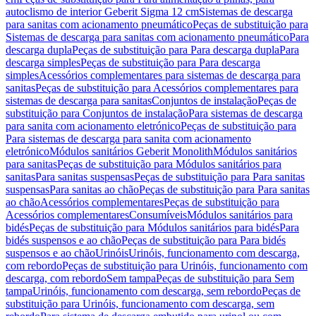
autoclismo de interior Geberit Sigma 12 cm
Sistemas de descarga
para sanitas com acionamento pneumático
Peças de substituição para
Sistemas de descarga para sanitas com acionamento pneumático
Para
descarga dupla
Peças de substituição para Para descarga dupla
Para
descarga simples
Peças de substituição para Para descarga
simples
Acessórios complementares para sistemas de descarga para
sanitas
Peças de substituição para Acessórios complementares para
sistemas de descarga para sanitas
Conjuntos de instalação
Peças de
substituição para Conjuntos de instalação
Para sistemas de descarga
para sanita com acionamento eletrónico
Peças de substituição para
Para sistemas de descarga para sanita com acionamento
eletrónico
Módulos sanitários Geberit Monolith
Módulos sanitários
para sanitas
Peças de substituição para Módulos sanitários para
sanitas
Para sanitas suspensas
Peças de substituição para Para sanitas
suspensas
Para sanitas ao chão
Peças de substituição para Para sanitas
ao chão
Acessórios complementares
Peças de substituição para
Acessórios complementares
Consumíveis
Módulos sanitários para
bidés
Peças de substituição para Módulos sanitários para bidés
Para
bidés suspensos e ao chão
Peças de substituição para Para bidés
suspensos e ao chão
Urinóis
Urinóis, funcionamento com descarga,
com rebordo
Peças de substituição para Urinóis, funcionamento com
descarga, com rebordo
Sem tampa
Peças de substituição para Sem
tampa
Urinóis, funcionamento com descarga, sem rebordo
Peças de
substituição para Urinóis, funcionamento com descarga, sem