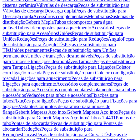
cisterna cerâmica
Válvulas de descarga
Peças de substituição para
Válvulas de descarga
Descarga dupla
Peças de substituição para
Descarga dupla
Acessórios complementares
Membranas
Sistemas de
distribuição
Geberit Mepla
Tubos tricompostos para água
potável
Tubos tricompostos para aquecimento
Acessórios
Peças de
substituição para Acessórios
Uniões
Peças de substituição para
Uniões
Reduções
Peças de substituição para Reduções
Ângulo
Peças
de substituição para Ângulo
Tês
Peças de substituição para
Tês
Uniões permanentes
Peças de substituição para Uniões
permanentes
Uniões e transições desmontáveis
Peças de substituição
para Uniões e transições desmontáveis
Tampas
Peças de substituição
para Tampas
Ligações
Peças de substituição para Ligações
Coletor
com ligação roscada
Peças de substituição para Coletor com ligação
roscada
Ligações para aquecimento
Peças de substituição para
Ligações para aquecimento
Acessórios complementares
Peças de
substituição para Acessórios complementares
Isolamentos para tubos
e acessórios
Vedações para tubos e acessórios
Fixações para
tubos
Fixações para ligações
Peças de substituição para Fixações para
ligações
Vedantes
Conjuntos de parafuso para uniões de
flange
Geberit Mapress Aço inox
Geberit Mapress Aço inox
Peças de
substituição para Geberit Mapress Aço inox
Tubos 1.4401
Pontas de
tubo
Pontas de abocardar
Peças de substituição para Pontas de
abocardar
Reduções
Peças de substituição para
Reduções
Curvas
Peças de substituição para Curvas
Tês
Peças de