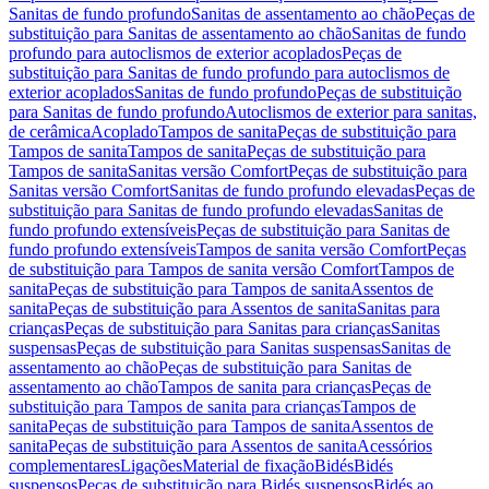
Sanitas de fundo profundo
Sanitas de assentamento ao chão
Peças de
substituição para Sanitas de assentamento ao chão
Sanitas de fundo
profundo para autoclismos de exterior acoplados
Peças de
substituição para Sanitas de fundo profundo para autoclismos de
exterior acoplados
Sanitas de fundo profundo
Peças de substituição
para Sanitas de fundo profundo
Autoclismos de exterior para sanitas,
de cerâmica
Acoplado
Tampos de sanita
Peças de substituição para
Tampos de sanita
Tampos de sanita
Peças de substituição para
Tampos de sanita
Sanitas versão Comfort
Peças de substituição para
Sanitas versão Comfort
Sanitas de fundo profundo elevadas
Peças de
substituição para Sanitas de fundo profundo elevadas
Sanitas de
fundo profundo extensíveis
Peças de substituição para Sanitas de
fundo profundo extensíveis
Tampos de sanita versão Comfort
Peças
de substituição para Tampos de sanita versão Comfort
Tampos de
sanita
Peças de substituição para Tampos de sanita
Assentos de
sanita
Peças de substituição para Assentos de sanita
Sanitas para
crianças
Peças de substituição para Sanitas para crianças
Sanitas
suspensas
Peças de substituição para Sanitas suspensas
Sanitas de
assentamento ao chão
Peças de substituição para Sanitas de
assentamento ao chão
Tampos de sanita para crianças
Peças de
substituição para Tampos de sanita para crianças
Tampos de
sanita
Peças de substituição para Tampos de sanita
Assentos de
sanita
Peças de substituição para Assentos de sanita
Acessórios
complementares
Ligações
Material de fixação
Bidés
Bidés
suspensos
Peças de substituição para Bidés suspensos
Bidés ao