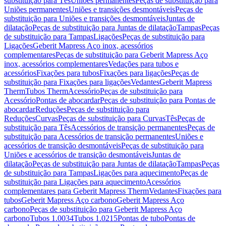
substituição para Tês
Uniões permanentes
Peças de substituição para
Uniões permanentes
Uniões e transições desmontáveis
Peças de
substituição para Uniões e transições desmontáveis
Juntas de
dilatação
Peças de substituição para Juntas de dilatação
Tampas
Peças
de substituição para Tampas
Ligações
Peças de substituição para
Ligações
Geberit Mapress Aço inox, acessórios
complementares
Peças de substituição para Geberit Mapress Aço
inox, acessórios complementares
Vedações para tubos e
acessórios
Fixações para tubos
Fixações para ligações
Peças de
substituição para Fixações para ligações
Vedantes
Geberit Mapress
Therm
Tubos Therm
Acessório
Peças de substituição para
Acessório
Pontas de abocardar
Peças de substituição para Pontas de
abocardar
Reduções
Peças de substituição para
Reduções
Curvas
Peças de substituição para Curvas
Tês
Peças de
substituição para Tês
Acessórios de transição permanentes
Peças de
substituição para Acessórios de transição permanentes
Uniões e
acessórios de transição desmontáveis
Peças de substituição para
Uniões e acessórios de transição desmontáveis
Juntas de
dilatação
Peças de substituição para Juntas de dilatação
Tampas
Peças
de substituição para Tampas
Ligações para aquecimento
Peças de
substituição para Ligações para aquecimento
Acessórios
complementares para Geberit Mapress Therm
Vedantes
Fixações para
tubos
Geberit Mapress Aço carbono
Geberit Mapress Aço
carbono
Peças de substituição para Geberit Mapress Aço
carbono
Tubos 1.0034
Tubos 1.0215
Pontas de tubo
Pontas de