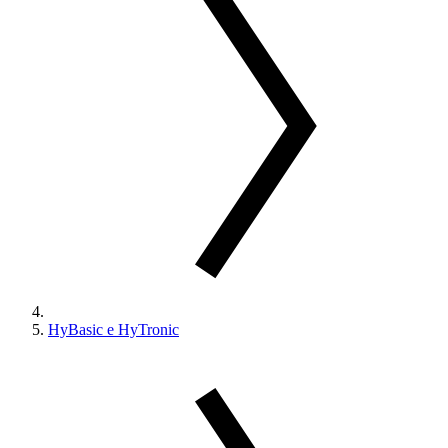
HyBasic e HyTronic