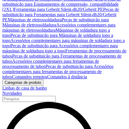
substituição para Equipamentos de compressão, compatibilidade
[2XL]
Ferramentas para Geberit Silent-db20/Geberit PE
Peças de
substituição para Ferramentas para Geberit Silent-db20/Geberit
PE
Máquinas de eletrossoldadura
Peças de substituição para
Máquinas de eletrossoldadura
Acessórios complementares para
máquinas de eletrossoldadura
Máquinas de soldadura topo a
topo
Peças de substituição para Máquinas de soldadura topo a
topo
Acessórios complementares para máquinas de soldadura topo a
topo
Peças de substituição para Acessórios complementares para
máquinas de soldadura topo a topo
Ferramentas de processamento de
tubos
Peças de substituição para Ferramentas de processamento de
tubos
Acessórios complementares para ferramentas de
processamento de tubos
Peças de substituição para Acessórios
complementares para ferramentas de processamento de
tubos
Comandos remotos
Comandos à distância
Categorias de produto
Linhas de casa de banho
Novidades