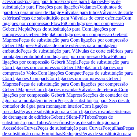
acessórios
Fixações para tubos
Fixações para ligações
Peças de
substituição para Fixações para ligações
Vedantes
Conjuntos de
parafuso para uniões de flange
Válvulas para tubos
Válvulas de corte
esféricas
Peças de substituição para Válvulas de corte esféricas
Com
ligações por compressão FlowFit
Com ligações por compressão
Geberit Mepla
Peças de substituição para Com ligações por
compressão Geberit Mepla
Com ligações por compressão Geberit
Mapress
Peças de substituição para Com ligações por compressão
Geberit Mapress
Válvulas de corte esféricas para montagem
embutido
Peças de substituição para Válvulas de corte esféricas para
montagem embutido
Com ligações por compressão FlowFit
Com
ligações por compressão Geberit Mepla
Peças de substituição para
Com ligações por compressão Geberit Mepla
Com ligações por
compressão Volex
Com ligações Compact
Peças de substituição para
Com ligações Compact
Com ligações por compressão Geberit
Mapress
Peças de substituição para Com ligações por compressão
Geberit Mapress
Com ligações roscadas
Válvulas de retenção
Com
ligações por compressão Geberit Mapress
Secções de contador de
água para montagem interior
Peças de substituição para Secções de
contador de água para montagem interior
Com ligações
roscadas
Peças de substituição para Com ligações roscadas
Sistemas
de drenagem de edifícios
Geberit Silent-PP
Tubos
Peças de
substituição para Tubos
Acessórios
Peças de substituição para
Acessórios
Curvas
Peças de substituição para Curvas
Forquilhas
Peças
de substituição para Forquilhas
Reduções
Peças de substituição para