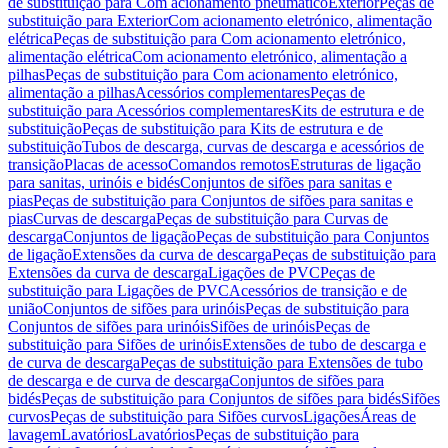
de substituição para Com acionamento pneumático
Exterior
Peças de
substituição para Exterior
Com acionamento eletrónico, alimentação
elétrica
Peças de substituição para Com acionamento eletrónico,
alimentação elétrica
Com acionamento eletrónico, alimentação a
pilhas
Peças de substituição para Com acionamento eletrónico,
alimentação a pilhas
Acessórios complementares
Peças de
substituição para Acessórios complementares
Kits de estrutura e de
substituição
Peças de substituição para Kits de estrutura e de
substituição
Tubos de descarga, curvas de descarga e acessórios de
transição
Placas de acesso
Comandos remotos
Estruturas de ligação
para sanitas, urinóis e bidés
Conjuntos de sifões para sanitas e
pias
Peças de substituição para Conjuntos de sifões para sanitas e
pias
Curvas de descarga
Peças de substituição para Curvas de
descarga
Conjuntos de ligação
Peças de substituição para Conjuntos
de ligação
Extensões da curva de descarga
Peças de substituição para
Extensões da curva de descarga
Ligações de PVC
Peças de
substituição para Ligações de PVC
Acessórios de transição e de
união
Conjuntos de sifões para urinóis
Peças de substituição para
Conjuntos de sifões para urinóis
Sifões de urinóis
Peças de
substituição para Sifões de urinóis
Extensões de tubo de descarga e
de curva de descarga
Peças de substituição para Extensões de tubo
de descarga e de curva de descarga
Conjuntos de sifões para
bidés
Peças de substituição para Conjuntos de sifões para bidés
Sifões
curvos
Peças de substituição para Sifões curvos
Ligações
Áreas de
lavagem
Lavatórios
Lavatórios
Peças de substituição para