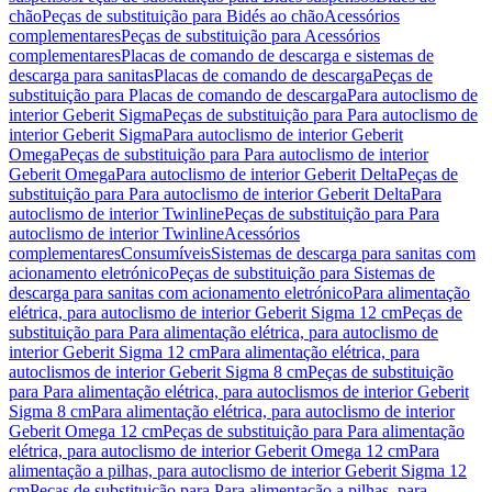
chão
Peças de substituição para Bidés ao chão
Acessórios
complementares
Peças de substituição para Acessórios
complementares
Placas de comando de descarga e sistemas de
descarga para sanitas
Placas de comando de descarga
Peças de
substituição para Placas de comando de descarga
Para autoclismo de
interior Geberit Sigma
Peças de substituição para Para autoclismo de
interior Geberit Sigma
Para autoclismo de interior Geberit
Omega
Peças de substituição para Para autoclismo de interior
Geberit Omega
Para autoclismo de interior Geberit Delta
Peças de
substituição para Para autoclismo de interior Geberit Delta
Para
autoclismo de interior Twinline
Peças de substituição para Para
autoclismo de interior Twinline
Acessórios
complementares
Consumíveis
Sistemas de descarga para sanitas com
acionamento eletrónico
Peças de substituição para Sistemas de
descarga para sanitas com acionamento eletrónico
Para alimentação
elétrica, para autoclismo de interior Geberit Sigma 12 cm
Peças de
substituição para Para alimentação elétrica, para autoclismo de
interior Geberit Sigma 12 cm
Para alimentação elétrica, para
autoclismos de interior Geberit Sigma 8 cm
Peças de substituição
para Para alimentação elétrica, para autoclismos de interior Geberit
Sigma 8 cm
Para alimentação elétrica, para autoclismo de interior
Geberit Omega 12 cm
Peças de substituição para Para alimentação
elétrica, para autoclismo de interior Geberit Omega 12 cm
Para
alimentação a pilhas, para autoclismo de interior Geberit Sigma 12
cm
Peças de substituição para Para alimentação a pilhas, para