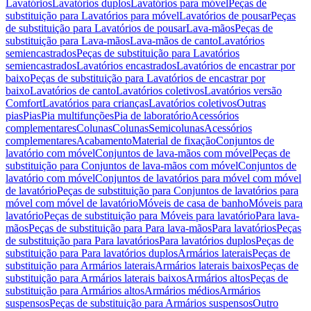
Lavatórios
Lavatórios duplos
Lavatórios para móvel
Peças de
substituição para Lavatórios para móvel
Lavatórios de pousar
Peças
de substituição para Lavatórios de pousar
Lava-mãos
Peças de
substituição para Lava-mãos
Lava-mãos de canto
Lavatórios
semiencastrados
Peças de substituição para Lavatórios
semiencastrados
Lavatórios encastrados
Lavatórios de encastrar por
baixo
Peças de substituição para Lavatórios de encastrar por
baixo
Lavatórios de canto
Lavatórios coletivos
Lavatórios versão
Comfort
Lavatórios para crianças
Lavatórios coletivos
Outras
pias
Pias
Pia multifunções
Pia de laboratório
Acessórios
complementares
Colunas
Colunas
Semicolunas
Acessórios
complementares
Acabamento
Material de fixação
Conjuntos de
lavatório com móvel
Conjuntos de lava-mãos com móvel
Peças de
substituição para Conjuntos de lava-mãos com móvel
Conjuntos de
lavatório com móvel
Conjuntos de lavatórios para móvel com móvel
de lavatório
Peças de substituição para Conjuntos de lavatórios para
móvel com móvel de lavatório
Móveis de casa de banho
Móveis para
lavatório
Peças de substituição para Móveis para lavatório
Para lava-
mãos
Peças de substituição para Para lava-mãos
Para lavatórios
Peças
de substituição para Para lavatórios
Para lavatórios duplos
Peças de
substituição para Para lavatórios duplos
Armários laterais
Peças de
substituição para Armários laterais
Armários laterais baixos
Peças de
substituição para Armários laterais baixos
Armários altos
Peças de
substituição para Armários altos
Armários médios
Armários
suspensos
Peças de substituição para Armários suspensos
Outro