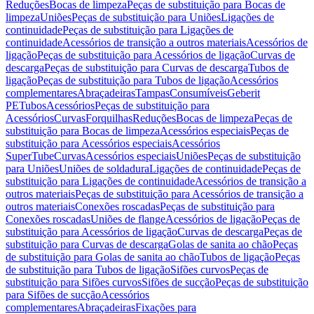
Reduções
Bocas de limpeza
Peças de substituição para Bocas de
limpeza
Uniões
Peças de substituição para Uniões
Ligações de
continuidade
Peças de substituição para Ligações de
continuidade
Acessórios de transição a outros materiais
Acessórios de
ligação
Peças de substituição para Acessórios de ligação
Curvas de
descarga
Peças de substituição para Curvas de descarga
Tubos de
ligação
Peças de substituição para Tubos de ligação
Acessórios
complementares
Abraçadeiras
Tampas
Consumíveis
Geberit
PE
Tubos
Acessórios
Peças de substituição para
Acessórios
Curvas
Forquilhas
Reduções
Bocas de limpeza
Peças de
substituição para Bocas de limpeza
Acessórios especiais
Peças de
substituição para Acessórios especiais
Acessórios
SuperTube
Curvas
Acessórios especiais
Uniões
Peças de substituição
para Uniões
Uniões de soldadura
Ligações de continuidade
Peças de
substituição para Ligações de continuidade
Acessórios de transição a
outros materiais
Peças de substituição para Acessórios de transição a
outros materiais
Conexões roscadas
Peças de substituição para
Conexões roscadas
Uniões de flange
Acessórios de ligação
Peças de
substituição para Acessórios de ligação
Curvas de descarga
Peças de
substituição para Curvas de descarga
Golas de sanita ao chão
Peças
de substituição para Golas de sanita ao chão
Tubos de ligação
Peças
de substituição para Tubos de ligação
Sifões curvos
Peças de
substituição para Sifões curvos
Sifões de sucção
Peças de substituição
para Sifões de sucção
Acessórios
complementares
Abraçadeiras
Fixações para