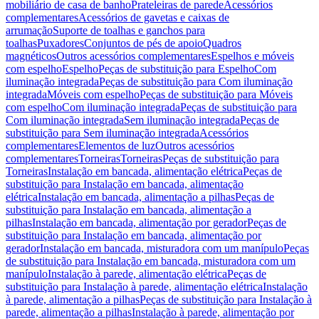
mobiliário de casa de banho
Prateleiras de parede
Acessórios
complementares
Acessórios de gavetas e caixas de
arrumação
Suporte de toalhas e ganchos para
toalhas
Puxadores
Conjuntos de pés de apoio
Quadros
magnéticos
Outros acessórios complementares
Espelhos e móveis
com espelho
Espelho
Peças de substituição para Espelho
Com
iluminação integrada
Peças de substituição para Com iluminação
integrada
Móveis com espelho
Peças de substituição para Móveis
com espelho
Com iluminação integrada
Peças de substituição para
Com iluminação integrada
Sem iluminação integrada
Peças de
substituição para Sem iluminação integrada
Acessórios
complementares
Elementos de luz
Outros acessórios
complementares
Torneiras
Torneiras
Peças de substituição para
Torneiras
Instalação em bancada, alimentação elétrica
Peças de
substituição para Instalação em bancada, alimentação
elétrica
Instalação em bancada, alimentação a pilhas
Peças de
substituição para Instalação em bancada, alimentação a
pilhas
Instalação em bancada, alimentação por gerador
Peças de
substituição para Instalação em bancada, alimentação por
gerador
Instalação em bancada, misturadora com um manípulo
Peças
de substituição para Instalação em bancada, misturadora com um
manípulo
Instalação à parede, alimentação elétrica
Peças de
substituição para Instalação à parede, alimentação elétrica
Instalação
à parede, alimentação a pilhas
Peças de substituição para Instalação à
parede, alimentação a pilhas
Instalação à parede, alimentação por