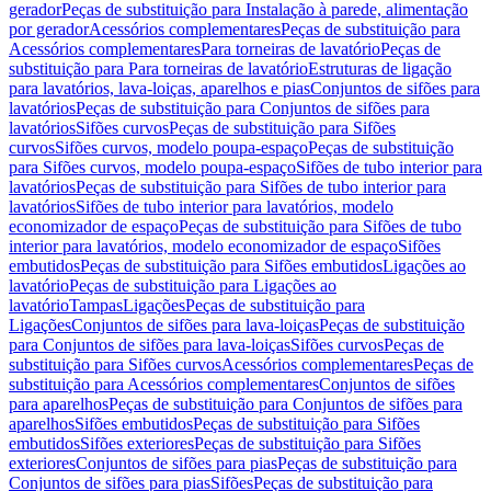
gerador
Peças de substituição para Instalação à parede, alimentação
por gerador
Acessórios complementares
Peças de substituição para
Acessórios complementares
Para torneiras de lavatório
Peças de
substituição para Para torneiras de lavatório
Estruturas de ligação
para lavatórios, lava-loiças, aparelhos e pias
Conjuntos de sifões para
lavatórios
Peças de substituição para Conjuntos de sifões para
lavatórios
Sifões curvos
Peças de substituição para Sifões
curvos
Sifões curvos, modelo poupa-espaço
Peças de substituição
para Sifões curvos, modelo poupa-espaço
Sifões de tubo interior para
lavatórios
Peças de substituição para Sifões de tubo interior para
lavatórios
Sifões de tubo interior para lavatórios, modelo
economizador de espaço
Peças de substituição para Sifões de tubo
interior para lavatórios, modelo economizador de espaço
Sifões
embutidos
Peças de substituição para Sifões embutidos
Ligações ao
lavatório
Peças de substituição para Ligações ao
lavatório
Tampas
Ligações
Peças de substituição para
Ligações
Conjuntos de sifões para lava-loiças
Peças de substituição
para Conjuntos de sifões para lava-loiças
Sifões curvos
Peças de
substituição para Sifões curvos
Acessórios complementares
Peças de
substituição para Acessórios complementares
Conjuntos de sifões
para aparelhos
Peças de substituição para Conjuntos de sifões para
aparelhos
Sifões embutidos
Peças de substituição para Sifões
embutidos
Sifões exteriores
Peças de substituição para Sifões
exteriores
Conjuntos de sifões para pias
Peças de substituição para
Conjuntos de sifões para pias
Sifões
Peças de substituição para