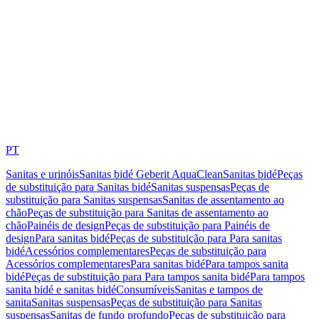
PT
Sanitas e urinóis
Sanitas bidé Geberit AquaClean
Sanitas bidé
Peças
de substituição para Sanitas bidé
Sanitas suspensas
Peças de
substituição para Sanitas suspensas
Sanitas de assentamento ao
chão
Peças de substituição para Sanitas de assentamento ao
chão
Painéis de design
Peças de substituição para Painéis de
design
Para sanitas bidé
Peças de substituição para Para sanitas
bidé
Acessórios complementares
Peças de substituição para
Acessórios complementares
Para sanitas bidé
Para tampos sanita
bidé
Peças de substituição para Para tampos sanita bidé
Para tampos
sanita bidé e sanitas bidé
Consumíveis
Sanitas e tampos de
sanita
Sanitas suspensas
Peças de substituição para Sanitas
suspensas
Sanitas de fundo profundo
Peças de substituição para