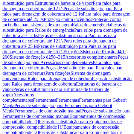
substituição para Estruturas de barreira de vapor
Para ralos para
drenagem de cobertura até 12 l/s
Peças de substituição para Para
ralos para drenagem de cobertura até 12 l/s
Para ralos para drenagem
de cobertura até 25 l/s
Proteção contra incêndios
Proteção contra
incêndios para sistemas de drenagem
Ralos de emergência
Peças de
substituição para Ralos de emergência
Para ralos para drenagem de
cobertura até 12 l/s
Peças de substituição para Para ralos para
drenagem de cobertura até 12 l/s
Para ralos para drenagem de
cobertura até 25 l/s
Peças de substituição para Para ralos para
drenagem de cobertura até 25 l/s
Fixações
Sistema de fixação d40–
200
Sistema de fixação d250–315
Acessórios complementares
Peças
de substituição para Acessórios complementares
Para ralos para
drenagem de cobertura
Peças de substituição para Para ralos para
drenagem de cobertura
Para fixações
Sistema de drenagem
convencional
Ralos para drenagem de cobertura
Peças de substituição
para Ralos para drenagem de cobertura
Estruturas de barreira de
vapor
Peças de substituição para Estruturas de barreira de
vapor
Acessórios
complementares
Ferramentas
Ferramentas
Ferramentas para Geberit
Mepla
Peças de substituição para Ferramentas para Geberit
Mepla
Ferramentas de compressão manual
Peças de substituição para
Ferramentas de compressão manual
Equipamentos de compressão,
compatibilidade [1]
Peças de substituição para Equipamentos de
compressão, compatibilidade [1]
Equipamentos de compressão,
compatibilidade [2]
Peças de substituição para Equipamentos de