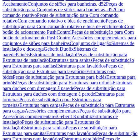
Acabamento
Conjuntos de sifões para banheiras, d52
Peças de
substituição para Conjuntos de sifões para banheiras, d52
Com
comando rotativo
Peças de substituição para Com comando
rotativo
Com comando rotativo e bica de enchimento
Peças de
substituição para Com comando rotativo e bica de enchimento
Com
botão de acionamento PushControl
Peças de substituição para Com
botão de acionamento PushControl
Acessórios complementares para
conjuntos de sifões para banheiras
Conjuntos de ligação
Sistemas de
instalação e descarga
Geberit Duofix
Sistemas de
parede
Painéis
Estruturas de instalação
Peças de substituição para
Estruturas de instalação
Estruturas para sanitas
Peças de substituição
para Estruturas para sanitas
Estruturas para lavatórios
Peças de
substituição para Estruturas para lavatórios
Estruturas para
bidés
Peças de substituição para Estruturas para bidés
Estruturas para
urinóis
Peças de substituição para Estruturas para urinóis
Estruturas
para duches com drenagem à parede
Peças de substituição para
Estruturas para duches com drenagem à parede
Estruturas para
torneiras
Peças de substituição para Estruturas para
torneiras
Estruturas para cargas
Peças de substituição para Estruturas
para cargas
Acessórios complementares
Peças de substituição para
Acessórios complementares
Geberit Kombifix
Estruturas de
instalação
Peças de substituição para Estruturas de
instalação
Estruturas para sanitas
Peças de substituição para
Estruturas para sanitas
Estruturas para lavatórios
Peças de substituição
para Estruturas para lavatórios
Estruturas para bidés
Peças de