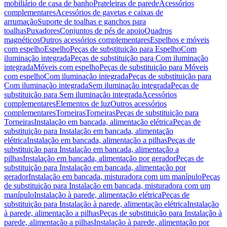
mobiliário de casa de banho
Prateleiras de parede
Acessórios
complementares
Acessórios de gavetas e caixas de
arrumação
Suporte de toalhas e ganchos para
toalhas
Puxadores
Conjuntos de pés de apoio
Quadros
magnéticos
Outros acessórios complementares
Espelhos e móveis
com espelho
Espelho
Peças de substituição para Espelho
Com
iluminação integrada
Peças de substituição para Com iluminação
integrada
Móveis com espelho
Peças de substituição para Móveis
com espelho
Com iluminação integrada
Peças de substituição para
Com iluminação integrada
Sem iluminação integrada
Peças de
substituição para Sem iluminação integrada
Acessórios
complementares
Elementos de luz
Outros acessórios
complementares
Torneiras
Torneiras
Peças de substituição para
Torneiras
Instalação em bancada, alimentação elétrica
Peças de
substituição para Instalação em bancada, alimentação
elétrica
Instalação em bancada, alimentação a pilhas
Peças de
substituição para Instalação em bancada, alimentação a
pilhas
Instalação em bancada, alimentação por gerador
Peças de
substituição para Instalação em bancada, alimentação por
gerador
Instalação em bancada, misturadora com um manípulo
Peças
de substituição para Instalação em bancada, misturadora com um
manípulo
Instalação à parede, alimentação elétrica
Peças de
substituição para Instalação à parede, alimentação elétrica
Instalação
à parede, alimentação a pilhas
Peças de substituição para Instalação à
parede, alimentação a pilhas
Instalação à parede, alimentação por