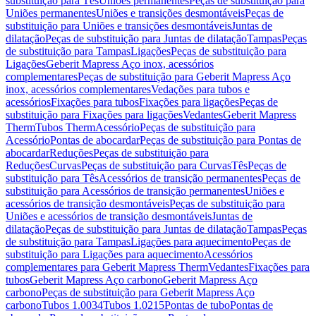
substituição para Tês
Uniões permanentes
Peças de substituição para
Uniões permanentes
Uniões e transições desmontáveis
Peças de
substituição para Uniões e transições desmontáveis
Juntas de
dilatação
Peças de substituição para Juntas de dilatação
Tampas
Peças
de substituição para Tampas
Ligações
Peças de substituição para
Ligações
Geberit Mapress Aço inox, acessórios
complementares
Peças de substituição para Geberit Mapress Aço
inox, acessórios complementares
Vedações para tubos e
acessórios
Fixações para tubos
Fixações para ligações
Peças de
substituição para Fixações para ligações
Vedantes
Geberit Mapress
Therm
Tubos Therm
Acessório
Peças de substituição para
Acessório
Pontas de abocardar
Peças de substituição para Pontas de
abocardar
Reduções
Peças de substituição para
Reduções
Curvas
Peças de substituição para Curvas
Tês
Peças de
substituição para Tês
Acessórios de transição permanentes
Peças de
substituição para Acessórios de transição permanentes
Uniões e
acessórios de transição desmontáveis
Peças de substituição para
Uniões e acessórios de transição desmontáveis
Juntas de
dilatação
Peças de substituição para Juntas de dilatação
Tampas
Peças
de substituição para Tampas
Ligações para aquecimento
Peças de
substituição para Ligações para aquecimento
Acessórios
complementares para Geberit Mapress Therm
Vedantes
Fixações para
tubos
Geberit Mapress Aço carbono
Geberit Mapress Aço
carbono
Peças de substituição para Geberit Mapress Aço
carbono
Tubos 1.0034
Tubos 1.0215
Pontas de tubo
Pontas de