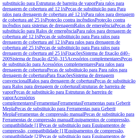
substituição para Estruturas de barreira de vapor
Para ralos para
drenagem de cobertura até 12 l/s
Peças de substituição para Para
ralos para drenagem de cobertura até 12 l/s
Para ralos para drenagem
de cobertura até 25 l/s
Proteção contra incêndios
Proteção contra
incêndios para sistemas de drenagem
Ralos de emergência
Peças de
substituição para Ralos de emergência
Para ralos para drenagem de
cobertura até 12 l/s
Peças de substituição para Para ralos para
drenagem de cobertura até 12 l/s
Para ralos para drenagem de
cobertura até 25 l/s
Peças de substituição para Para ralos para
drenagem de cobertura até 25 l/s
Fixações
Sistema de fixação d40–
200
Sistema de fixação d250–315
Acessórios complementares
Peças
de substituição para Acessórios complementares
Para ralos para
drenagem de cobertura
Peças de substituição para Para ralos para
drenagem de cobertura
Para fixações
Sistema de drenagem
convencional
Ralos para drenagem de cobertura
Peças de substituição
para Ralos para drenagem de cobertura
Estruturas de barreira de
vapor
Peças de substituição para Estruturas de barreira de
vapor
Acessórios
complementares
Ferramentas
Ferramentas
Ferramentas para Geberit
Mepla
Peças de substituição para Ferramentas para Geberit
Mepla
Ferramentas de compressão manual
Peças de substituição para
Ferramentas de compressão manual
Equipamentos de compressão,
compatibilidade [1]
Peças de substituição para Equipamentos de
compressão, compatibilidade [1]
Equipamentos de compressão,
compatibilidade [2]
Peças de substituição para Equipamentos de