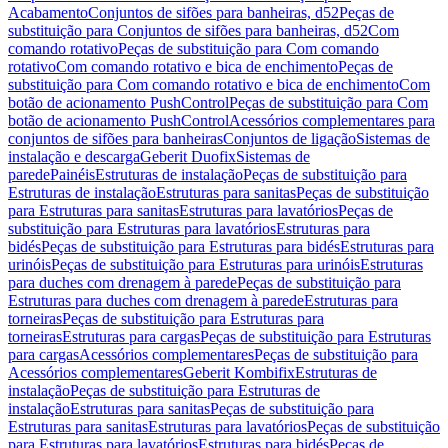
Acabamento
Conjuntos de sifões para banheiras, d52
Peças de
substituição para Conjuntos de sifões para banheiras, d52
Com
comando rotativo
Peças de substituição para Com comando
rotativo
Com comando rotativo e bica de enchimento
Peças de
substituição para Com comando rotativo e bica de enchimento
Com
botão de acionamento PushControl
Peças de substituição para Com
botão de acionamento PushControl
Acessórios complementares para
conjuntos de sifões para banheiras
Conjuntos de ligação
Sistemas de
instalação e descarga
Geberit Duofix
Sistemas de
parede
Painéis
Estruturas de instalação
Peças de substituição para
Estruturas de instalação
Estruturas para sanitas
Peças de substituição
para Estruturas para sanitas
Estruturas para lavatórios
Peças de
substituição para Estruturas para lavatórios
Estruturas para
bidés
Peças de substituição para Estruturas para bidés
Estruturas para
urinóis
Peças de substituição para Estruturas para urinóis
Estruturas
para duches com drenagem à parede
Peças de substituição para
Estruturas para duches com drenagem à parede
Estruturas para
torneiras
Peças de substituição para Estruturas para
torneiras
Estruturas para cargas
Peças de substituição para Estruturas
para cargas
Acessórios complementares
Peças de substituição para
Acessórios complementares
Geberit Kombifix
Estruturas de
instalação
Peças de substituição para Estruturas de
instalação
Estruturas para sanitas
Peças de substituição para
Estruturas para sanitas
Estruturas para lavatórios
Peças de substituição
para Estruturas para lavatórios
Estruturas para bidés
Peças de