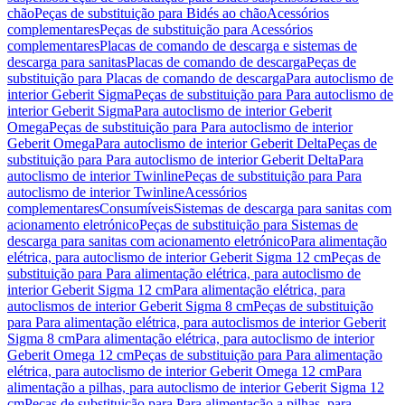
chão
Peças de substituição para Bidés ao chão
Acessórios
complementares
Peças de substituição para Acessórios
complementares
Placas de comando de descarga e sistemas de
descarga para sanitas
Placas de comando de descarga
Peças de
substituição para Placas de comando de descarga
Para autoclismo de
interior Geberit Sigma
Peças de substituição para Para autoclismo de
interior Geberit Sigma
Para autoclismo de interior Geberit
Omega
Peças de substituição para Para autoclismo de interior
Geberit Omega
Para autoclismo de interior Geberit Delta
Peças de
substituição para Para autoclismo de interior Geberit Delta
Para
autoclismo de interior Twinline
Peças de substituição para Para
autoclismo de interior Twinline
Acessórios
complementares
Consumíveis
Sistemas de descarga para sanitas com
acionamento eletrónico
Peças de substituição para Sistemas de
descarga para sanitas com acionamento eletrónico
Para alimentação
elétrica, para autoclismo de interior Geberit Sigma 12 cm
Peças de
substituição para Para alimentação elétrica, para autoclismo de
interior Geberit Sigma 12 cm
Para alimentação elétrica, para
autoclismos de interior Geberit Sigma 8 cm
Peças de substituição
para Para alimentação elétrica, para autoclismos de interior Geberit
Sigma 8 cm
Para alimentação elétrica, para autoclismo de interior
Geberit Omega 12 cm
Peças de substituição para Para alimentação
elétrica, para autoclismo de interior Geberit Omega 12 cm
Para
alimentação a pilhas, para autoclismo de interior Geberit Sigma 12
cm
Peças de substituição para Para alimentação a pilhas, para