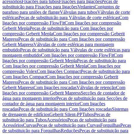
acessórios
Fixações para tubos
Fixações para ligações
Peças de
substituição para Fixações para ligações
Vedantes
Conjuntos de
parafuso para uniões de flange
Válvulas para tubos
Válvulas de corte
esféricas
Peças de substituição para Válvulas de corte esféricas
Com
ligações por compressão FlowFit
Com ligações por compressão
Geberit Mepla
Peças de substituição para Com ligações por
compressão Geberit Mepla
Com ligações por compressão Geberit
Mapress
Peças de substituição para Com ligações por compressão
Geberit Mapress
Válvulas de corte esféricas para montagem
embutido
Peças de substituição para Válvulas de corte esféricas para
montagem embutido
Com ligações por compressão FlowFit
Com
ligações por compressão Geberit Mepla
Peças de substituição para
Com ligações por compressão Geberit Mepla
Com ligações por
compressão Volex
Com ligações Compact
Peças de substituição para
Com ligações Compact
Com ligações por compressão Geberit
Mapress
Peças de substituição para Com ligações por compressão
Geberit Mapress
Com ligações roscadas
Válvulas de retenção
Com
ligações por compressão Geberit Mapress
Secções de contador de
água para montagem interior
Peças de substituição para Secções de
contador de água para montagem interior
Com ligações
roscadas
Peças de substituição para Com ligações roscadas
Sistemas
de drenagem de edifícios
Geberit Silent-PP
Tubos
Peças de
substituição para Tubos
Acessórios
Peças de substituição para
Acessórios
Curvas
Peças de substituição para Curvas
Forquilhas
Peças
de substituição para Forquilhas
Reduções
Peças de substituição para