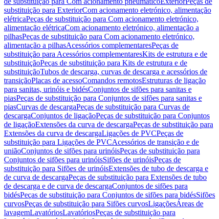
de substituição para Com acionamento pneumático
Exterior
Peças de
substituição para Exterior
Com acionamento eletrónico, alimentação
elétrica
Peças de substituição para Com acionamento eletrónico,
alimentação elétrica
Com acionamento eletrónico, alimentação a
pilhas
Peças de substituição para Com acionamento eletrónico,
alimentação a pilhas
Acessórios complementares
Peças de
substituição para Acessórios complementares
Kits de estrutura e de
substituição
Peças de substituição para Kits de estrutura e de
substituição
Tubos de descarga, curvas de descarga e acessórios de
transição
Placas de acesso
Comandos remotos
Estruturas de ligação
para sanitas, urinóis e bidés
Conjuntos de sifões para sanitas e
pias
Peças de substituição para Conjuntos de sifões para sanitas e
pias
Curvas de descarga
Peças de substituição para Curvas de
descarga
Conjuntos de ligação
Peças de substituição para Conjuntos
de ligação
Extensões da curva de descarga
Peças de substituição para
Extensões da curva de descarga
Ligações de PVC
Peças de
substituição para Ligações de PVC
Acessórios de transição e de
união
Conjuntos de sifões para urinóis
Peças de substituição para
Conjuntos de sifões para urinóis
Sifões de urinóis
Peças de
substituição para Sifões de urinóis
Extensões de tubo de descarga e
de curva de descarga
Peças de substituição para Extensões de tubo
de descarga e de curva de descarga
Conjuntos de sifões para
bidés
Peças de substituição para Conjuntos de sifões para bidés
Sifões
curvos
Peças de substituição para Sifões curvos
Ligações
Áreas de
lavagem
Lavatórios
Lavatórios
Peças de substituição para