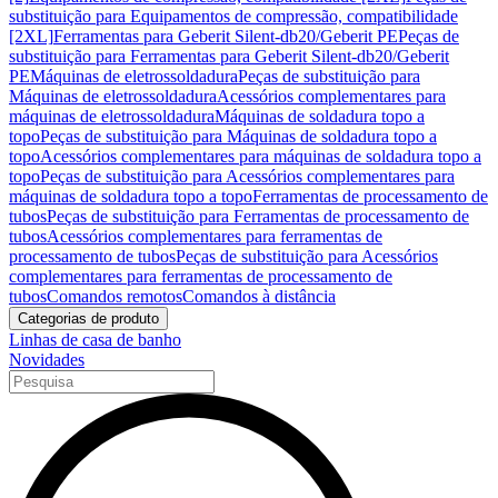
substituição para Equipamentos de compressão, compatibilidade
[2XL]
Ferramentas para Geberit Silent-db20/Geberit PE
Peças de
substituição para Ferramentas para Geberit Silent-db20/Geberit
PE
Máquinas de eletrossoldadura
Peças de substituição para
Máquinas de eletrossoldadura
Acessórios complementares para
máquinas de eletrossoldadura
Máquinas de soldadura topo a
topo
Peças de substituição para Máquinas de soldadura topo a
topo
Acessórios complementares para máquinas de soldadura topo a
topo
Peças de substituição para Acessórios complementares para
máquinas de soldadura topo a topo
Ferramentas de processamento de
tubos
Peças de substituição para Ferramentas de processamento de
tubos
Acessórios complementares para ferramentas de
processamento de tubos
Peças de substituição para Acessórios
complementares para ferramentas de processamento de
tubos
Comandos remotos
Comandos à distância
Categorias de produto
Linhas de casa de banho
Novidades