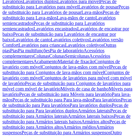
Lavatórios
Lavatórios duplos
Lavatórios para móvel
Peças de
substituição para Lavatórios para móvel
Lavatórios de pousar
Peças
de substituição para Lavatórios de pousar
Lava-mãos
Peças de
substituição para Lava-mãos
Lava-mãos de canto
Lavatórios
semiencastrados
Peças de substituição para Lavatórios
semiencastrados
Lavatórios encastrados
Lavatórios de encastrar por
baixo
Peças de substituição para Lavatórios de encastrar por
baixo
Lavatórios de canto
Lavatórios coletivos
Lavatórios versão
Comfort
Lavatórios para crianças
Lavatórios coletivos
Outras
pias
Pias
Pia multifunções
Pia de laboratório
Acessórios
complementares
Colunas
Colunas
Semicolunas
Acessórios
complementares
Acabamento
Material de fixação
Conjuntos de
lavatório com móvel
Conjuntos de lava-mãos com móvel
Peças de
substituição para Conjuntos de lava-mãos com móvel
Conjuntos de
lavatório com móvel
Conjuntos de lavatórios para móvel com móvel
de lavatório
Peças de substituição para Conjuntos de lavatórios para
móvel com móvel de lavatório
Móveis de casa de banho
Móveis para
lavatório
Peças de substituição para Móveis para lavatório
Para lava-
mãos
Peças de substituição para Para lava-mãos
Para lavatórios
Peças
de substituição para Para lavatórios
Para lavatórios duplos
Peças de
substituição para Para lavatórios duplos
Armários laterais
Peças de
substituição para Armários laterais
Armários laterais baixos
Peças de
substituição para Armários laterais baixos
Armários altos
Peças de
substituição para Armários altos
Armários médios
Armários
suspensos
Peças de substituição para Armários suspensos
Outro