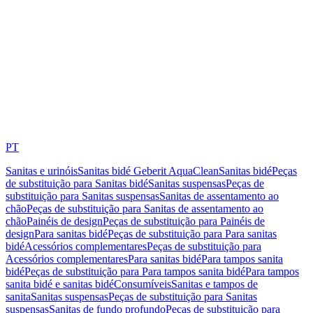
PT
Sanitas e urinóis
Sanitas bidé Geberit AquaClean
Sanitas bidé
Peças
de substituição para Sanitas bidé
Sanitas suspensas
Peças de
substituição para Sanitas suspensas
Sanitas de assentamento ao
chão
Peças de substituição para Sanitas de assentamento ao
chão
Painéis de design
Peças de substituição para Painéis de
design
Para sanitas bidé
Peças de substituição para Para sanitas
bidé
Acessórios complementares
Peças de substituição para
Acessórios complementares
Para sanitas bidé
Para tampos sanita
bidé
Peças de substituição para Para tampos sanita bidé
Para tampos
sanita bidé e sanitas bidé
Consumíveis
Sanitas e tampos de
sanita
Sanitas suspensas
Peças de substituição para Sanitas
suspensas
Sanitas de fundo profundo
Peças de substituição para