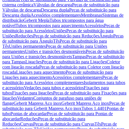
cisterna cerâmica
Válvulas de descarga
Peças de substituição para
Válvulas de descarga
Descarga dupla
Peças de substituição para
Descarga dupla
Acessórios complementares
Membranas
Sistemas de
distribuição
Geberit Mepla
Tubos tricompostos para água
potável
Tubos tricompostos para aquecimento
Acessórios
Peças de
substituição para Acessórios
Uniões
Peças de substituição para
Uniões
Reduções
Peças de substituição para Reduções
Ângulo
Peças
de substituição para Ângulo
Tês
Peças de substituição para
Tês
Uniões permanentes
Peças de substituição para Uniões
permanentes
Uniões e transições desmontáveis
Peças de substituição
para Uniões e transições desmontáveis
Tampas
Peças de substituição
para Tampas
Ligações
Peças de substituição para Ligações
Coletor
com ligação roscada
Peças de substituição para Coletor com ligação
roscada
Ligações para aquecimento
Peças de substituição para
Ligações para aquecimento
Acessórios complementares
Peças de
substituição para Acessórios complementares
Isolamentos para tubos
e acessórios
Vedações para tubos e acessórios
Fixações para
tubos
Fixações para ligações
Peças de substituição para Fixações para
ligações
Vedantes
Conjuntos de parafuso para uniões de
flange
Geberit Mapress Aço inox
Geberit Mapress Aço inox
Peças de
substituição para Geberit Mapress Aço inox
Tubos 1.4401
Pontas de
tubo
Pontas de abocardar
Peças de substituição para Pontas de
abocardar
Reduções
Peças de substituição para
Reduções
Curvas
Peças de substituição para Curvas
Tês
Peças de