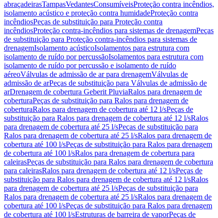
abraçadeiras
Tampas
Vedantes
Consumíveis
Proteção contra incêndios,
isolamento acústico e proteção contra humidade
Proteção contra
incêndios
Peças de substituição para Proteção contra
incêndios
Proteção contra-incêndios para sistemas de drenagem
Peças
de substituição para Proteção contra-incêndios para sistemas de
drenagem
Isolamento acústico
Isolamentos para estrutura com
isolamento de ruído por percussão
Isolamentos para estrutura com
isolamento de ruído por percussão e isolamento de ruído
aéreo
Válvulas de admissão de ar para drenagem
Válvulas de
admissão de ar
Peças de substituição para Válvulas de admissão de
ar
Drenagem de cobertura Geberit Pluvia
Ralos para drenagem de
cobertura
Peças de substituição para Ralos para drenagem de
cobertura
Ralos para drenagem de cobertura até 12 l/s
Peças de
substituição para Ralos para drenagem de cobertura até 12 l/s
Ralos
para drenagem de cobertura até 25 l/s
Peças de substituição para
Ralos para drenagem de cobertura até 25 l/s
Ralos para drenagem de
cobertura até 100 l/s
Peças de substituição para Ralos para drenagem
de cobertura até 100 l/s
Ralos para drenagem de cobertura para
caleiras
Peças de substituição para Ralos para drenagem de cobertura
para caleiras
Ralos para drenagem de cobertura até 12 l/s
Peças de
substituição para Ralos para drenagem de cobertura até 12 l/s
Ralos
para drenagem de cobertura até 25 l/s
Peças de substituição para
Ralos para drenagem de cobertura até 25 l/s
Ralos para drenagem de
cobertura até 100 l/s
Peças de substituição para Ralos para drenagem
de cobertura até 100 l/s
Estruturas de barreira de vapor
Peças de