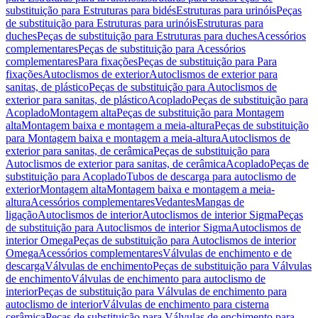
substituição para Estruturas para bidés
Estruturas para urinóis
Peças
de substituição para Estruturas para urinóis
Estruturas para
duches
Peças de substituição para Estruturas para duches
Acessórios
complementares
Peças de substituição para Acessórios
complementares
Para fixações
Peças de substituição para Para
fixações
Autoclismos de exterior
Autoclismos de exterior para
sanitas, de plástico
Peças de substituição para Autoclismos de
exterior para sanitas, de plástico
Acoplado
Peças de substituição para
Acoplado
Montagem alta
Peças de substituição para Montagem
alta
Montagem baixa e montagem a meia-altura
Peças de substituição
para Montagem baixa e montagem a meia-altura
Autoclismos de
exterior para sanitas, de cerâmica
Peças de substituição para
Autoclismos de exterior para sanitas, de cerâmica
Acoplado
Peças de
substituição para Acoplado
Tubos de descarga para autoclismo de
exterior
Montagem alta
Montagem baixa e montagem a meia-
altura
Acessórios complementares
Vedantes
Mangas de
ligação
Autoclismos de interior
Autoclismos de interior Sigma
Peças
de substituição para Autoclismos de interior Sigma
Autoclismos de
interior Omega
Peças de substituição para Autoclismos de interior
Omega
Acessórios complementares
Válvulas de enchimento e de
descarga
Válvulas de enchimento
Peças de substituição para Válvulas
de enchimento
Válvulas de enchimento para autoclismo de
interior
Peças de substituição para Válvulas de enchimento para
autoclismo de interior
Válvulas de enchimento para cisterna
cerâmica
Peças de substituição para Válvulas de enchimento para