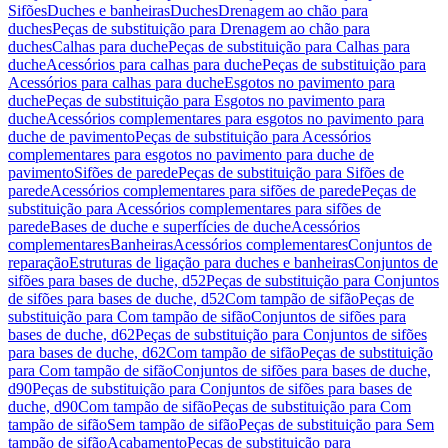
Sifões
Duches e banheiras
Duches
Drenagem ao chão para
duches
Peças de substituição para Drenagem ao chão para
duches
Calhas para duche
Peças de substituição para Calhas para
duche
Acessórios para calhas para duche
Peças de substituição para
Acessórios para calhas para duche
Esgotos no pavimento para
duche
Peças de substituição para Esgotos no pavimento para
duche
Acessórios complementares para esgotos no pavimento para
duche de pavimento
Peças de substituição para Acessórios
complementares para esgotos no pavimento para duche de
pavimento
Sifões de parede
Peças de substituição para Sifões de
parede
Acessórios complementares para sifões de parede
Peças de
substituição para Acessórios complementares para sifões de
parede
Bases de duche e superfícies de duche
Acessórios
complementares
Banheiras
Acessórios complementares
Conjuntos de
reparação
Estruturas de ligação para duches e banheiras
Conjuntos de
sifões para bases de duche, d52
Peças de substituição para Conjuntos
de sifões para bases de duche, d52
Com tampão de sifão
Peças de
substituição para Com tampão de sifão
Conjuntos de sifões para
bases de duche, d62
Peças de substituição para Conjuntos de sifões
para bases de duche, d62
Com tampão de sifão
Peças de substituição
para Com tampão de sifão
Conjuntos de sifões para bases de duche,
d90
Peças de substituição para Conjuntos de sifões para bases de
duche, d90
Com tampão de sifão
Peças de substituição para Com
tampão de sifão
Sem tampão de sifão
Peças de substituição para Sem
tampão de sifão
Acabamento
Peças de substituição para