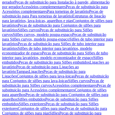
gerador
Peças de substituição para Instalação à parede, alimentação
por gerador
Acessórios complementares
Peças de substituição para
Acessórios complementares
Para torneiras de lavatório
Peças de
substituição para Para torneiras de lavatório
Estruturas de ligação
para lavatórios, lava-loiças, aparelhos e pias
Conjuntos de sifões para
lavatórios
Peças de substituição para Conjuntos de sifões para
lavatórios
Sifões curvos
Peças de substituição para Sifões
curvos
Sifões curvos, modelo poupa-espaço
Peças de substituição
para Sifões curvos, modelo poupa-espaço
Sifões de tubo interior para
lavatórios
Peças de substituição para Sifões de tubo interior para
lavatórios
Sifões de tubo interior para lavatórios, modelo
economizador de espaço
Peças de substituição para Sifões de tubo
interior para lavatórios, modelo economizador de espaço
Sifões
embutidos
Peças de substituição para Sifões embutidos
Ligações ao
lavatório
Peças de substituição para Ligações ao
lavatório
Tampas
Ligações
Peças de substituição para
Ligações
Conjuntos de sifões para lava-loiças
Peças de substituição
para Conjuntos de sifões para lava-loiças
Sifões curvos
Peças de
substituição para Sifões curvos
Acessórios complementares
Peças de
substituição para Acessórios complementares
Conjuntos de sifões
para aparelhos
Peças de substituição para Conjuntos de sifões para
aparelhos
Sifões embutidos
Peças de substituição para Sifões
embutidos
Sifões exteriores
Peças de substituição para Sifões
exteriores
Conjuntos de sifões para pias
Peças de substituição para
Conjuntos de sifões para pias
Sifões
Peças de substituição para