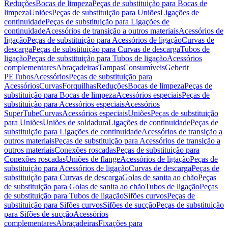
Reduções
Bocas de limpeza
Peças de substituição para Bocas de
limpeza
Uniões
Peças de substituição para Uniões
Ligações de
continuidade
Peças de substituição para Ligações de
continuidade
Acessórios de transição a outros materiais
Acessórios de
ligação
Peças de substituição para Acessórios de ligação
Curvas de
descarga
Peças de substituição para Curvas de descarga
Tubos de
ligação
Peças de substituição para Tubos de ligação
Acessórios
complementares
Abraçadeiras
Tampas
Consumíveis
Geberit
PE
Tubos
Acessórios
Peças de substituição para
Acessórios
Curvas
Forquilhas
Reduções
Bocas de limpeza
Peças de
substituição para Bocas de limpeza
Acessórios especiais
Peças de
substituição para Acessórios especiais
Acessórios
SuperTube
Curvas
Acessórios especiais
Uniões
Peças de substituição
para Uniões
Uniões de soldadura
Ligações de continuidade
Peças de
substituição para Ligações de continuidade
Acessórios de transição a
outros materiais
Peças de substituição para Acessórios de transição a
outros materiais
Conexões roscadas
Peças de substituição para
Conexões roscadas
Uniões de flange
Acessórios de ligação
Peças de
substituição para Acessórios de ligação
Curvas de descarga
Peças de
substituição para Curvas de descarga
Golas de sanita ao chão
Peças
de substituição para Golas de sanita ao chão
Tubos de ligação
Peças
de substituição para Tubos de ligação
Sifões curvos
Peças de
substituição para Sifões curvos
Sifões de sucção
Peças de substituição
para Sifões de sucção
Acessórios
complementares
Abraçadeiras
Fixações para