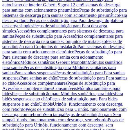
autoclismo de interior Geberit Sigma 12 cm
Sistemas de descarga
para sanitas com acionamento pneumático
Peças de substituição para
Sistemas de descarga para sanitas com acionamento pneumático
Para
descarga dupla
Peças de substituição para Para descarga dupla
Para
descarga simples
Peças de substituição para Para descarga
simples
Acessórios complementares para sistemas de descarga para
sanitas
Peças de substituição para Acessórios complementares para
sistemas de descarga para sanitas
Conjuntos de instalação
Peças de
substituição para Conjuntos de instalação
Para sistemas de descarga
para sanita com acionamento eletrónico
Peças de substituição para
Para sistemas de descarga para sanita com acionamento
eletrónico
Módulos sanitários Geberit Monolith
Módulos sanitários
para sanitas
Peças de substituição para Módulos sanitários para
sanitas
Para sanitas suspensas
Peças de substituição para Para sanitas
suspensas
Para sanitas ao chão
Peças de substituição para Para sanitas
ao chão
Acessórios complementares
Peças de substituição para
Acessórios complementares
Consumíveis
Módulos sanitários para
bidés
Peças de substituição para Módulos sanitários para bidés
Para
bidés suspensos e ao chão
Peças de substituição para Para bidés
suspensos e ao chão
Urinóis
Urinóis, funcionamento com descarga,
com rebordo
Peças de substituição para Urinóis, funcionamento com
descarga, com rebordo
Sem tampa
Peças de substituição para Sem
tampa
Urinóis, funcionamento com descarga, sem rebordo
Peças de
substituição para Urinóis, funcionamento com descarga, sem