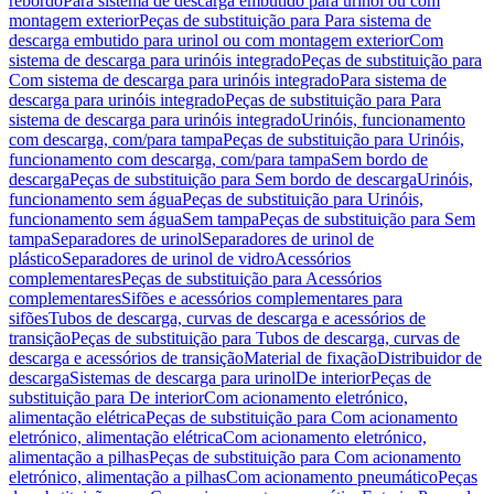
rebordo
Para sistema de descarga embutido para urinol ou com
montagem exterior
Peças de substituição para Para sistema de
descarga embutido para urinol ou com montagem exterior
Com
sistema de descarga para urinóis integrado
Peças de substituição para
Com sistema de descarga para urinóis integrado
Para sistema de
descarga para urinóis integrado
Peças de substituição para Para
sistema de descarga para urinóis integrado
Urinóis, funcionamento
com descarga, com/para tampa
Peças de substituição para Urinóis,
funcionamento com descarga, com/para tampa
Sem bordo de
descarga
Peças de substituição para Sem bordo de descarga
Urinóis,
funcionamento sem água
Peças de substituição para Urinóis,
funcionamento sem água
Sem tampa
Peças de substituição para Sem
tampa
Separadores de urinol
Separadores de urinol de
plástico
Separadores de urinol de vidro
Acessórios
complementares
Peças de substituição para Acessórios
complementares
Sifões e acessórios complementares para
sifões
Tubos de descarga, curvas de descarga e acessórios de
transição
Peças de substituição para Tubos de descarga, curvas de
descarga e acessórios de transição
Material de fixação
Distribuidor de
descarga
Sistemas de descarga para urinol
De interior
Peças de
substituição para De interior
Com acionamento eletrónico,
alimentação elétrica
Peças de substituição para Com acionamento
eletrónico, alimentação elétrica
Com acionamento eletrónico,
alimentação a pilhas
Peças de substituição para Com acionamento
eletrónico, alimentação a pilhas
Com acionamento pneumático
Peças