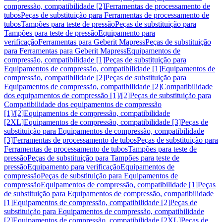
compressão, compatibilidade [2]
Ferramentas de processamento de
tubos
Peças de substituição para Ferramentas de processamento de
tubos
Tampões para teste de pressão
Peças de substituição para
Tampões para teste de pressão
Equipamento para
verificação
Ferramentas para Geberit Mapress
Peças de substituição
para Ferramentas para Geberit Mapress
Equipamentos de
compressão, compatibilidade [1]
Peças de substituição para
Equipamentos de compressão, compatibilidade [1]
Equipamentos de
compressão, compatibilidade [2]
Peças de substituição para
Equipamentos de compressão, compatibilidade [2]
Compatibilidade
dos equipamentos de compressão [1]/[2]
Peças de substituição para
Compatibilidade dos equipamentos de compressão
[1]/[2]
Equipamentos de compressão, compatibilidade
[2XL]
Equipamentos de compressão, compatibilidade [3]
Peças de
substituição para Equipamentos de compressão, compatibilidade
[3]
Ferramentas de processamento de tubos
Peças de substituição para
Ferramentas de processamento de tubos
Tampões para teste de
pressão
Peças de substituição para Tampões para teste de
pressão
Equipamento para verificação
Equipamentos de
compressão
Peças de substituição para Equipamentos de
compressão
Equipamentos de compressão, compatibilidade [1]
Peças
de substituição para Equipamentos de compressão, compatibilidade
[1]
Equipamentos de compressão, compatibilidade [2]
Peças de
substituição para Equipamentos de compressão, compatibilidade
[2]
Equipamentos de compressão, compatibilidade [2XL]
Peças de