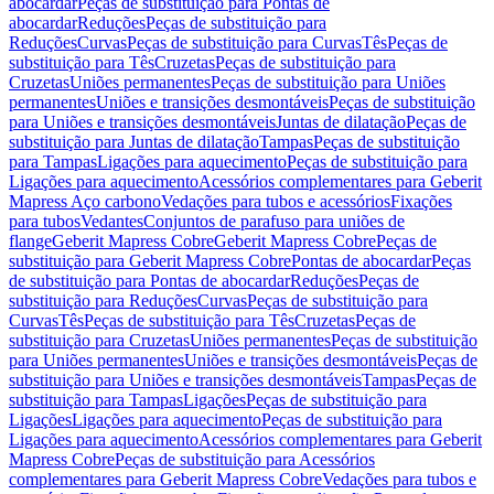
abocardar
Peças de substituição para Pontas de
abocardar
Reduções
Peças de substituição para
Reduções
Curvas
Peças de substituição para Curvas
Tês
Peças de
substituição para Tês
Cruzetas
Peças de substituição para
Cruzetas
Uniões permanentes
Peças de substituição para Uniões
permanentes
Uniões e transições desmontáveis
Peças de substituição
para Uniões e transições desmontáveis
Juntas de dilatação
Peças de
substituição para Juntas de dilatação
Tampas
Peças de substituição
para Tampas
Ligações para aquecimento
Peças de substituição para
Ligações para aquecimento
Acessórios complementares para Geberit
Mapress Aço carbono
Vedações para tubos e acessórios
Fixações
para tubos
Vedantes
Conjuntos de parafuso para uniões de
flange
Geberit Mapress Cobre
Geberit Mapress Cobre
Peças de
substituição para Geberit Mapress Cobre
Pontas de abocardar
Peças
de substituição para Pontas de abocardar
Reduções
Peças de
substituição para Reduções
Curvas
Peças de substituição para
Curvas
Tês
Peças de substituição para Tês
Cruzetas
Peças de
substituição para Cruzetas
Uniões permanentes
Peças de substituição
para Uniões permanentes
Uniões e transições desmontáveis
Peças de
substituição para Uniões e transições desmontáveis
Tampas
Peças de
substituição para Tampas
Ligações
Peças de substituição para
Ligações
Ligações para aquecimento
Peças de substituição para
Ligações para aquecimento
Acessórios complementares para Geberit
Mapress Cobre
Peças de substituição para Acessórios
complementares para Geberit Mapress Cobre
Vedações para tubos e