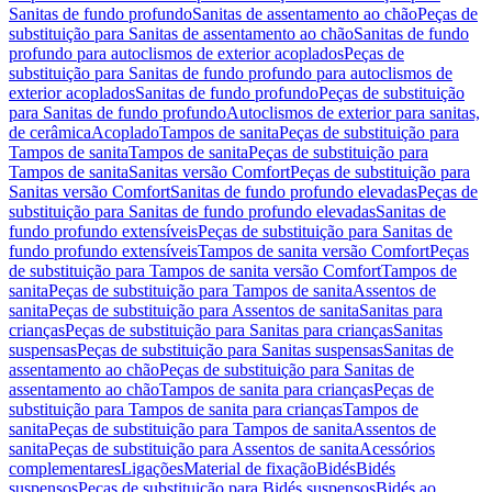
Sanitas de fundo profundo
Sanitas de assentamento ao chão
Peças de
substituição para Sanitas de assentamento ao chão
Sanitas de fundo
profundo para autoclismos de exterior acoplados
Peças de
substituição para Sanitas de fundo profundo para autoclismos de
exterior acoplados
Sanitas de fundo profundo
Peças de substituição
para Sanitas de fundo profundo
Autoclismos de exterior para sanitas,
de cerâmica
Acoplado
Tampos de sanita
Peças de substituição para
Tampos de sanita
Tampos de sanita
Peças de substituição para
Tampos de sanita
Sanitas versão Comfort
Peças de substituição para
Sanitas versão Comfort
Sanitas de fundo profundo elevadas
Peças de
substituição para Sanitas de fundo profundo elevadas
Sanitas de
fundo profundo extensíveis
Peças de substituição para Sanitas de
fundo profundo extensíveis
Tampos de sanita versão Comfort
Peças
de substituição para Tampos de sanita versão Comfort
Tampos de
sanita
Peças de substituição para Tampos de sanita
Assentos de
sanita
Peças de substituição para Assentos de sanita
Sanitas para
crianças
Peças de substituição para Sanitas para crianças
Sanitas
suspensas
Peças de substituição para Sanitas suspensas
Sanitas de
assentamento ao chão
Peças de substituição para Sanitas de
assentamento ao chão
Tampos de sanita para crianças
Peças de
substituição para Tampos de sanita para crianças
Tampos de
sanita
Peças de substituição para Tampos de sanita
Assentos de
sanita
Peças de substituição para Assentos de sanita
Acessórios
complementares
Ligações
Material de fixação
Bidés
Bidés
suspensos
Peças de substituição para Bidés suspensos
Bidés ao