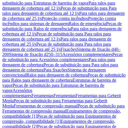
substituição para Estruturas de barreira de vapor
Para ralos para
drenagem de cobertura até 12 l/s
Peças de substituição para Para
ralos para drenagem de cobertura até 12 l/s
Para ralos para drenagem
de cobertura até 25 l/s
Proteção contra incêndios
Proteção contra
incêndios para sistemas de drenagem
Ralos de emergência
Peças de
substituição para Ralos de emergência
Para ralos para drenagem de
cobertura até 12 l/s
Peças de substituição para Para ralos para
drenagem de cobertura até 12 l/s
Para ralos para drenagem de
cobertura até 25 l/s
Peças de substituição para Para ralos para
drenagem de cobertura até 25 l/s
Fixações
Sistema de fixação d40–
200
Sistema de fixação d250–315
Acessórios complementares
Peças
de substituição para Acessórios complementares
Para ralos para
drenagem de cobertura
Peças de substituição para Para ralos para
drenagem de cobertura
Para fixações
Sistema de drenagem
convencional
Ralos para drenagem de cobertura
Peças de substituição
para Ralos para drenagem de cobertura
Estruturas de barreira de
vapor
Peças de substituição para Estruturas de barreira de
vapor
Acessórios
complementares
Ferramentas
Ferramentas
Ferramentas para Geberit
Mepla
Peças de substituição para Ferramentas para Geberit
Mepla
Ferramentas de compressão manual
Peças de substituição para
Ferramentas de compressão manual
Equipamentos de compressão,
compatibilidade [1]
Peças de substituição para Equipamentos de
compressão, compatibilidade [1]
Equipamentos de compressão,
compatibilidade [2]
Peças de substituição para Equipamentos de