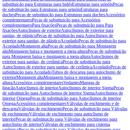
substituição para Estruturas para bidés
Estruturas para urinóis
Peças
de substituição para Estruturas para urinóis
Estruturas para
duches
Peças de substituição para Estruturas para duches
Acessórios
complementares
Peças de substituição para Acessórios
complementares
Para fixações
Peças de substituição para Para
fixações
Autoclismos de exterior
Autoclismos de exterior para
sanitas, de plástico
Peças de substituição para Autoclismos de
exterior para sanitas, de plástico
Acoplado
Peças de substituição para
Acoplado
Montagem alta
Peças de substituição para Montagem
alta
Montagem baixa e montagem a meia-altura
Peças de substituição
para Montagem baixa e montagem a meia-altura
Autoclismos de
exterior para sanitas, de cerâmica
Peças de substituição para
Autoclismos de exterior para sanitas, de cerâmica
Acoplado
Peças de
substituição para Acoplado
Tubos de descarga para autoclismo de
exterior
Montagem alta
Montagem baixa e montagem a meia-
altura
Acessórios complementares
Vedantes
Mangas de
ligação
Autoclismos de interior
Autoclismos de interior Sigma
Peças
de substituição para Autoclismos de interior Sigma
Autoclismos de
interior Omega
Peças de substituição para Autoclismos de interior
Omega
Acessórios complementares
Válvulas de enchimento e de
descarga
Válvulas de enchimento
Peças de substituição para Válvulas
de enchimento
Válvulas de enchimento para autoclismo de
interior
Peças de substituição para Válvulas de enchimento para
autoclismo de interior
Válvulas de enchimento para cisterna
cerâmica
Peças de substituição para Válvulas de enchimento para