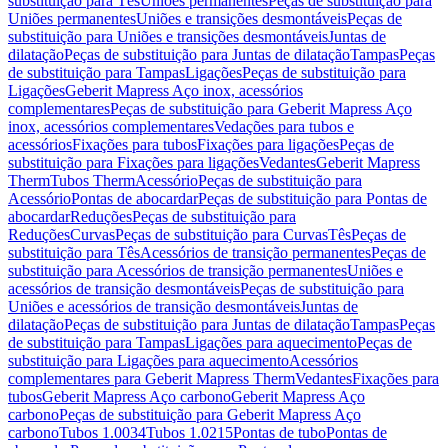
substituição para Tês
Uniões permanentes
Peças de substituição para
Uniões permanentes
Uniões e transições desmontáveis
Peças de
substituição para Uniões e transições desmontáveis
Juntas de
dilatação
Peças de substituição para Juntas de dilatação
Tampas
Peças
de substituição para Tampas
Ligações
Peças de substituição para
Ligações
Geberit Mapress Aço inox, acessórios
complementares
Peças de substituição para Geberit Mapress Aço
inox, acessórios complementares
Vedações para tubos e
acessórios
Fixações para tubos
Fixações para ligações
Peças de
substituição para Fixações para ligações
Vedantes
Geberit Mapress
Therm
Tubos Therm
Acessório
Peças de substituição para
Acessório
Pontas de abocardar
Peças de substituição para Pontas de
abocardar
Reduções
Peças de substituição para
Reduções
Curvas
Peças de substituição para Curvas
Tês
Peças de
substituição para Tês
Acessórios de transição permanentes
Peças de
substituição para Acessórios de transição permanentes
Uniões e
acessórios de transição desmontáveis
Peças de substituição para
Uniões e acessórios de transição desmontáveis
Juntas de
dilatação
Peças de substituição para Juntas de dilatação
Tampas
Peças
de substituição para Tampas
Ligações para aquecimento
Peças de
substituição para Ligações para aquecimento
Acessórios
complementares para Geberit Mapress Therm
Vedantes
Fixações para
tubos
Geberit Mapress Aço carbono
Geberit Mapress Aço
carbono
Peças de substituição para Geberit Mapress Aço
carbono
Tubos 1.0034
Tubos 1.0215
Pontas de tubo
Pontas de