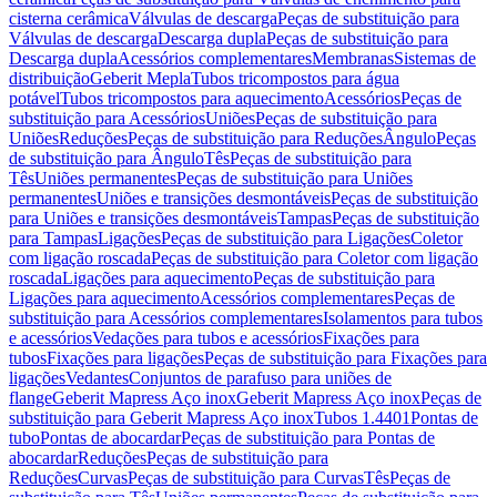
cisterna cerâmica
Válvulas de descarga
Peças de substituição para
Válvulas de descarga
Descarga dupla
Peças de substituição para
Descarga dupla
Acessórios complementares
Membranas
Sistemas de
distribuição
Geberit Mepla
Tubos tricompostos para água
potável
Tubos tricompostos para aquecimento
Acessórios
Peças de
substituição para Acessórios
Uniões
Peças de substituição para
Uniões
Reduções
Peças de substituição para Reduções
Ângulo
Peças
de substituição para Ângulo
Tês
Peças de substituição para
Tês
Uniões permanentes
Peças de substituição para Uniões
permanentes
Uniões e transições desmontáveis
Peças de substituição
para Uniões e transições desmontáveis
Tampas
Peças de substituição
para Tampas
Ligações
Peças de substituição para Ligações
Coletor
com ligação roscada
Peças de substituição para Coletor com ligação
roscada
Ligações para aquecimento
Peças de substituição para
Ligações para aquecimento
Acessórios complementares
Peças de
substituição para Acessórios complementares
Isolamentos para tubos
e acessórios
Vedações para tubos e acessórios
Fixações para
tubos
Fixações para ligações
Peças de substituição para Fixações para
ligações
Vedantes
Conjuntos de parafuso para uniões de
flange
Geberit Mapress Aço inox
Geberit Mapress Aço inox
Peças de
substituição para Geberit Mapress Aço inox
Tubos 1.4401
Pontas de
tubo
Pontas de abocardar
Peças de substituição para Pontas de
abocardar
Reduções
Peças de substituição para
Reduções
Curvas
Peças de substituição para Curvas
Tês
Peças de