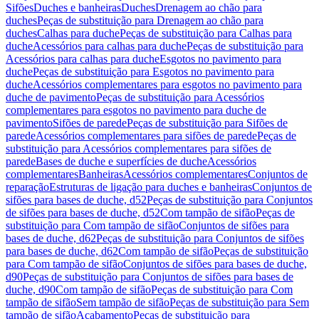
Sifões
Duches e banheiras
Duches
Drenagem ao chão para
duches
Peças de substituição para Drenagem ao chão para
duches
Calhas para duche
Peças de substituição para Calhas para
duche
Acessórios para calhas para duche
Peças de substituição para
Acessórios para calhas para duche
Esgotos no pavimento para
duche
Peças de substituição para Esgotos no pavimento para
duche
Acessórios complementares para esgotos no pavimento para
duche de pavimento
Peças de substituição para Acessórios
complementares para esgotos no pavimento para duche de
pavimento
Sifões de parede
Peças de substituição para Sifões de
parede
Acessórios complementares para sifões de parede
Peças de
substituição para Acessórios complementares para sifões de
parede
Bases de duche e superfícies de duche
Acessórios
complementares
Banheiras
Acessórios complementares
Conjuntos de
reparação
Estruturas de ligação para duches e banheiras
Conjuntos de
sifões para bases de duche, d52
Peças de substituição para Conjuntos
de sifões para bases de duche, d52
Com tampão de sifão
Peças de
substituição para Com tampão de sifão
Conjuntos de sifões para
bases de duche, d62
Peças de substituição para Conjuntos de sifões
para bases de duche, d62
Com tampão de sifão
Peças de substituição
para Com tampão de sifão
Conjuntos de sifões para bases de duche,
d90
Peças de substituição para Conjuntos de sifões para bases de
duche, d90
Com tampão de sifão
Peças de substituição para Com
tampão de sifão
Sem tampão de sifão
Peças de substituição para Sem
tampão de sifão
Acabamento
Peças de substituição para