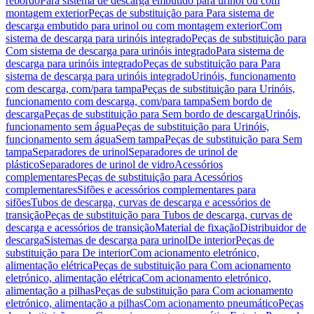
rebordo
Para sistema de descarga embutido para urinol ou com
montagem exterior
Peças de substituição para Para sistema de
descarga embutido para urinol ou com montagem exterior
Com
sistema de descarga para urinóis integrado
Peças de substituição para
Com sistema de descarga para urinóis integrado
Para sistema de
descarga para urinóis integrado
Peças de substituição para Para
sistema de descarga para urinóis integrado
Urinóis, funcionamento
com descarga, com/para tampa
Peças de substituição para Urinóis,
funcionamento com descarga, com/para tampa
Sem bordo de
descarga
Peças de substituição para Sem bordo de descarga
Urinóis,
funcionamento sem água
Peças de substituição para Urinóis,
funcionamento sem água
Sem tampa
Peças de substituição para Sem
tampa
Separadores de urinol
Separadores de urinol de
plástico
Separadores de urinol de vidro
Acessórios
complementares
Peças de substituição para Acessórios
complementares
Sifões e acessórios complementares para
sifões
Tubos de descarga, curvas de descarga e acessórios de
transição
Peças de substituição para Tubos de descarga, curvas de
descarga e acessórios de transição
Material de fixação
Distribuidor de
descarga
Sistemas de descarga para urinol
De interior
Peças de
substituição para De interior
Com acionamento eletrónico,
alimentação elétrica
Peças de substituição para Com acionamento
eletrónico, alimentação elétrica
Com acionamento eletrónico,
alimentação a pilhas
Peças de substituição para Com acionamento
eletrónico, alimentação a pilhas
Com acionamento pneumático
Peças