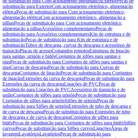
de substituição para Com acionamento pneumático
Exterior
Peças de
substituição para Exterior
Com acionamento eletrónico, alimentação
elétrica
Peças de substituição para Com acionamento eletrónico,
alimentação elétrica
Com acionamento eletrónico, alimentação a
pilhas
Peças de substituição para Com acionamento eletrónico,
alimentação a pilhas
Acessórios complementares
Peças de
substituição para Acessórios complementares
Kits de estrutura e de
substituição
Peças de substituição para Kits de estrutura e de
substituição
Tubos de descarga, curvas de descarga e acessórios de
transição
Placas de acesso
Comandos remotos
Estruturas de ligação
para sanitas, urinóis e bidés
Conjuntos de sifões para sanitas e
pias
Peças de substituição para Conjuntos de sifões para sanitas e
pias
Curvas de descarga
Peças de substituição para Curvas de
descarga
Conjuntos de ligação
Peças de substituição para Conjuntos
de ligação
Extensões da curva de descarga
Peças de substituição para
Extensões da curva de descarga
Ligações de PVC
Peças de
substituição para Ligações de PVC
Acessórios de transição e de
união
Conjuntos de sifões para urinóis
Peças de substituição para
Conjuntos de sifões para urinóis
Sifões de urinóis
Peças de
substituição para Sifões de urinóis
Extensões de tubo de descarga e
de curva de descarga
Peças de substituição para Extensões de tubo
de descarga e de curva de descarga
Conjuntos de sifões para
bidés
Peças de substituição para Conjuntos de sifões para bidés
Sifões
curvos
Peças de substituição para Sifões curvos
Ligações
Áreas de
lavagem
Lavatórios
Lavatórios
Peças de substituição para