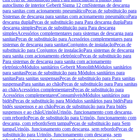
autoclismo de interior Geberit Sigma 12 cm
Sistemas de descarga
para sanitas com acionamento pneumático
Peças de substituição para
Sistemas de descarga para sanitas com acionamento pneumático
Para
descarga dupla
Peças de substituição para Para descarga dupla
Para
descarga simples
Peças de substituição para Para descarga
simples
Acessórios complementares para sistemas de descarga para
sanitas
Peças de substituição para Acessórios complementares para
sistemas de descarga para sanitas
Conjuntos de instalação
Peças de
substituição para Conjuntos de instalação
Para sistemas de descarga
para sanita com acionamento eletrónico
Peças de substituição para
Para sistemas de descarga para sanita com acionamento
eletrónico
Módulos sanitários Geberit Monolith
Módulos sanitários
para sanitas
Peças de substituição para Módulos sanitários para
sanitas
Para sanitas suspensas
Peças de substituição para Para sanitas
suspensas
Para sanitas ao chão
Peças de substituição para Para sanitas
ao chão
Acessórios complementares
Peças de substituição para
Acessórios complementares
Consumíveis
Módulos sanitários para
bidés
Peças de substituição para Módulos sanitários para bidés
Para
bidés suspensos e ao chão
Peças de substituição para Para bidés
suspensos e ao chão
Urinóis
Urinóis, funcionamento com descarga,
com rebordo
Peças de substituição para Urinóis, funcionamento com
descarga, com rebordo
Sem tampa
Peças de substituição para Sem
tampa
Urinóis, funcionamento com descarga, sem rebordo
Peças de
substituição para Urinóis, funcionamento com descarga, sem