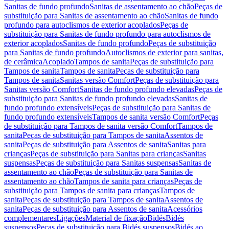
Sanitas de fundo profundo
Sanitas de assentamento ao chão
Peças de
substituição para Sanitas de assentamento ao chão
Sanitas de fundo
profundo para autoclismos de exterior acoplados
Peças de
substituição para Sanitas de fundo profundo para autoclismos de
exterior acoplados
Sanitas de fundo profundo
Peças de substituição
para Sanitas de fundo profundo
Autoclismos de exterior para sanitas,
de cerâmica
Acoplado
Tampos de sanita
Peças de substituição para
Tampos de sanita
Tampos de sanita
Peças de substituição para
Tampos de sanita
Sanitas versão Comfort
Peças de substituição para
Sanitas versão Comfort
Sanitas de fundo profundo elevadas
Peças de
substituição para Sanitas de fundo profundo elevadas
Sanitas de
fundo profundo extensíveis
Peças de substituição para Sanitas de
fundo profundo extensíveis
Tampos de sanita versão Comfort
Peças
de substituição para Tampos de sanita versão Comfort
Tampos de
sanita
Peças de substituição para Tampos de sanita
Assentos de
sanita
Peças de substituição para Assentos de sanita
Sanitas para
crianças
Peças de substituição para Sanitas para crianças
Sanitas
suspensas
Peças de substituição para Sanitas suspensas
Sanitas de
assentamento ao chão
Peças de substituição para Sanitas de
assentamento ao chão
Tampos de sanita para crianças
Peças de
substituição para Tampos de sanita para crianças
Tampos de
sanita
Peças de substituição para Tampos de sanita
Assentos de
sanita
Peças de substituição para Assentos de sanita
Acessórios
complementares
Ligações
Material de fixação
Bidés
Bidés
suspensos
Peças de substituição para Bidés suspensos
Bidés ao