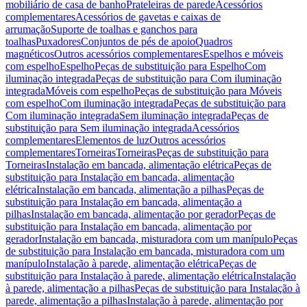
mobiliário de casa de banho
Prateleiras de parede
Acessórios
complementares
Acessórios de gavetas e caixas de
arrumação
Suporte de toalhas e ganchos para
toalhas
Puxadores
Conjuntos de pés de apoio
Quadros
magnéticos
Outros acessórios complementares
Espelhos e móveis
com espelho
Espelho
Peças de substituição para Espelho
Com
iluminação integrada
Peças de substituição para Com iluminação
integrada
Móveis com espelho
Peças de substituição para Móveis
com espelho
Com iluminação integrada
Peças de substituição para
Com iluminação integrada
Sem iluminação integrada
Peças de
substituição para Sem iluminação integrada
Acessórios
complementares
Elementos de luz
Outros acessórios
complementares
Torneiras
Torneiras
Peças de substituição para
Torneiras
Instalação em bancada, alimentação elétrica
Peças de
substituição para Instalação em bancada, alimentação
elétrica
Instalação em bancada, alimentação a pilhas
Peças de
substituição para Instalação em bancada, alimentação a
pilhas
Instalação em bancada, alimentação por gerador
Peças de
substituição para Instalação em bancada, alimentação por
gerador
Instalação em bancada, misturadora com um manípulo
Peças
de substituição para Instalação em bancada, misturadora com um
manípulo
Instalação à parede, alimentação elétrica
Peças de
substituição para Instalação à parede, alimentação elétrica
Instalação
à parede, alimentação a pilhas
Peças de substituição para Instalação à
parede, alimentação a pilhas
Instalação à parede, alimentação por