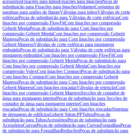
acessórios
Fixações para tubos
Fixações para ligações
Peças de
substituição para Fixações para ligações
Vedantes
Conjuntos de
parafuso para uniões de flange
Válvulas para tubos
Válvulas de corte
esféricas
Peças de substituição para Válvulas de corte esféricas
Com
ligações por compressão FlowFit
Com ligações por compressão
Geberit Mepla
Peças de substituição para Com ligações por
compressão Geberit Mepla
Com ligações por compressão Geberit
Mapress
Peças de substituição para Com ligações por compressão
Geberit Mapress
Válvulas de corte esféricas para montagem
embutido
Peças de substituição para Válvulas de corte esféricas para
montagem embutido
Com ligações por compressão FlowFit
Com
ligações por compressão Geberit Mepla
Peças de substituição para
Com ligações por compressão Geberit Mepla
Com ligações por
compressão Volex
Com ligações Compact
Peças de substituição para
Com ligações Compact
Com ligações por compressão Geberit
Mapress
Peças de substituição para Com ligações por compressão
Geberit Mapress
Com ligações roscadas
Válvulas de retenção
Com
ligações por compressão Geberit Mapress
Secções de contador de
água para montagem interior
Peças de substituição para Secções de
contador de água para montagem interior
Com ligações
roscadas
Peças de substituição para Com ligações roscadas
Sistemas
de drenagem de edifícios
Geberit Silent-PP
Tubos
Peças de
substituição para Tubos
Acessórios
Peças de substituição para
Acessórios
Curvas
Peças de substituição para Curvas
Forquilhas
Peças
de substituição para Forquilhas
Reduções
Peças de substituição para