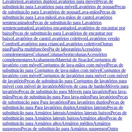
Lavatórios
Lavatórios duplos
Lavatórios para móvel
Peças de
substituição para Lavatórios para móvel
Lavatórios de pousar
Peças
de substituição para Lavatórios de pousar
Lava-mãos
Peças de
substituição para Lava-mãos
Lava-mãos de canto
Lavatórios
semiencastrados
Peças de substituição para Lavatórios
semiencastrados
Lavatórios encastrados
Lavatórios de encastrar por
baixo
Peças de substituição para Lavatórios de encastrar por
baixo
Lavatórios de canto
Lavatórios coletivos
Lavatórios versão
Comfort
Lavatórios para crianças
Lavatórios coletivos
Outras
pias
Pias
Pia multifunções
Pia de laboratório
Acessórios
complementares
Colunas
Colunas
Semicolunas
Acessórios
complementares
Acabamento
Material de fixação
Conjuntos de
lavatório com móvel
Conjuntos de lava-mãos com móvel
Peças de
substituição para Conjuntos de lava-mãos com móvel
Conjuntos de
lavatório com móvel
Conjuntos de lavatórios para móvel com móvel
de lavatório
Peças de substituição para Conjuntos de lavatórios para
móvel com móvel de lavatório
Móveis de casa de banho
Móveis para
lavatório
Peças de substituição para Móveis para lavatório
Para lava-
mãos
Peças de substituição para Para lava-mãos
Para lavatórios
Peças
de substituição para Para lavatórios
Para lavatórios duplos
Peças de
substituição para Para lavatórios duplos
Armários laterais
Peças de
substituição para Armários laterais
Armários laterais baixos
Peças de
substituição para Armários laterais baixos
Armários altos
Peças de
substituição para Armários altos
Armários médios
Armários
suspensos
Peças de substituição para Armários suspensos
Outro