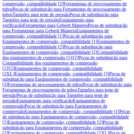
compressão, compatibilidade [2]
Ferramentas de processamento de
tubos
Peças de substituição para Ferramentas de processamento de
tubos
Tampões para teste de pressão
Peças de substituição para
Tampões para teste de pressão
Equipamento para
verificação
Ferramentas para Geberit Mapress
Peças de substituição
para Ferramentas para Geberit Mapress
Equipamentos de
compressão, compatibilidade [1]
Peças de substituição para
Equipamentos de compressão, compatibilidade [1]
Equipamentos de
compressão, compatibilidade [2]
Peças de substituição para
Equipamentos de compressão, compatibilidade [2]
Compatibilidade
dos equipamentos de compressão [1]/[2]
Peças de substituição para
Compatibilidade dos equipamentos de compressão
[1]/[2]
Equipamentos de compressão, compatibilidade
[2XL]
Equipamentos de compressão, compatibilidade [3]
Peças de
substituição para Equipamentos de compressão, compatibilidade
[3]
Ferramentas de processamento de tubos
Peças de substituição para
Ferramentas de processamento de tubos
Tampões para teste de
pressão
Peças de substituição para Tampões para teste de
pressão
Equipamento para verificação
Equipamentos de
compressão
Peças de substituição para Equipamentos de
compressão
Equipamentos de compressão, compatibilidade [1]
Peças
de substituição para Equipamentos de compressão, compatibilidade
[1]
Equipamentos de compressão, compatibilidade [2]
Peças de
substituição para Equipamentos de compressão, compatibilidade
[2]
Equipamentos de compressão, compatibilidade [2XL]
Peças de