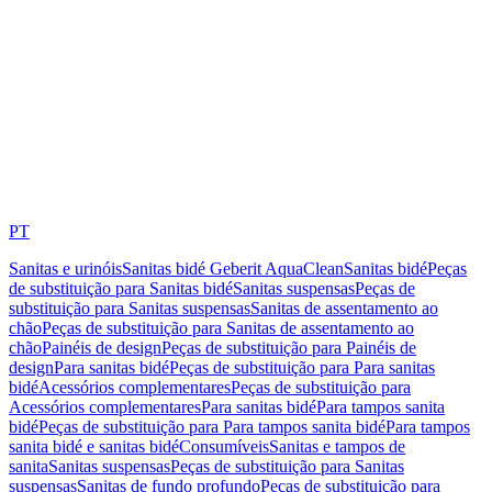
PT
Sanitas e urinóis
Sanitas bidé Geberit AquaClean
Sanitas bidé
Peças
de substituição para Sanitas bidé
Sanitas suspensas
Peças de
substituição para Sanitas suspensas
Sanitas de assentamento ao
chão
Peças de substituição para Sanitas de assentamento ao
chão
Painéis de design
Peças de substituição para Painéis de
design
Para sanitas bidé
Peças de substituição para Para sanitas
bidé
Acessórios complementares
Peças de substituição para
Acessórios complementares
Para sanitas bidé
Para tampos sanita
bidé
Peças de substituição para Para tampos sanita bidé
Para tampos
sanita bidé e sanitas bidé
Consumíveis
Sanitas e tampos de
sanita
Sanitas suspensas
Peças de substituição para Sanitas
suspensas
Sanitas de fundo profundo
Peças de substituição para