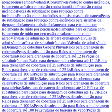
abraçadeiras
Tampas
Vedantes
Consumíveis
Proteção contra incêndios,
isolamento acústico e proteção contra humidade
Proteção contra
incêndios
Peças de substituição para Proteção contra
incêndios
Proteção contra-incêndios para sistemas de drenagem
Peças
de substituição para Proteção contra-incêndios para sistemas de
drenagem
Isolamento acústico
Isolamentos para estrutura com
isolamento de ruído por percussão
Isolamentos para estrutura com
isolamento de ruído por percussão e isolamento de ruído
aéreo
Válvulas de admissão de ar para drenagem
Válvulas de
admissão de ar
Peças de substituição para Válvulas de admissão de
ar
Drenagem de cobertura Geberit Pluvia
Ralos para drenagem de
cobertura
Peças de substituição para Ralos para drenagem de
cobertura
Ralos para drenagem de cobertura até 12 l/s
Peças de
substituição para Ralos para drenagem de cobertura até 12 l/s
Ralos
para drenagem de cobertura até 25 l/s
Peças de substituição para
Ralos para drenagem de cobertura até 25 l/s
Ralos para drenagem de
cobertura até 100 l/s
Peças de substituição para Ralos para drenagem
de cobertura até 100 l/s
Ralos para drenagem de cobertura para
caleiras
Peças de substituição para Ralos para drenagem de cobertura
para caleiras
Ralos para drenagem de cobertura até 12 l/s
Peças de
substituição para Ralos para drenagem de cobertura até 12 l/s
Ralos
para drenagem de cobertura até 25 l/s
Peças de substituição para
Ralos para drenagem de cobertura até 25 l/s
Ralos para drenagem de
cobertura até 100 l/s
Peças de substituição para Ralos para drenagem
de cobertura até 100 l/s
Estruturas de barreira de vapor
Peças de