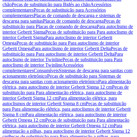
chão
Peças de substituição para Bidés ao chão
Acessórios
complementares
Peças de substituição para Acessórios
complementares
Placas de comando de descarga e sistemas de
descarga para sanitas
Placas de comando de descarga
Peças de
substituição para Placas de comando de descarga
Para autoclismo de
interior Geberit Sigma
Peças de substituição para Para autoclismo de
interior Geberit Sigma
Para autoclismo de interior Geberit
Omega
Peças de substituição para Para autoclismo de interior
Geberit Omega
Para autoclismo de interior Geberit Delta
Peças de
substituição para Para autoclismo de interior Geberit Delta
Para
autoclismo de interior Twinline
Peças de substituição para Para
autoclismo de interior Twinline
Acessórios
complementares
Consumíveis
Sistemas de descarga para sanitas com
acionamento eletrónico
Peças de substituição para Sistemas de
descarga para sanitas com acionamento eletrónico
Para alimentação
elétrica, para autoclismo de interior Geberit Sigma 12 cm
Peças de
substituição para Para alimentação elétrica, para autoclismo de
interior Geberit Sigma 12 cm
Para alimentação elétrica, para
autoclismos de interior Geberit Sigma 8 cm
Peças de substituição
para Para alimentação elétrica, para autoclismos de interior Geberit
Sigma 8 cm
Para alimentação elétrica, para autoclismo de interior
Geberit Omega 12 cm
Peças de substituição para Para alimentação
elétrica, para autoclismo de interior Geberit Omega 12 cm
Para
alimentação a pilhas, para autoclismo de interior Geberit Sigma 12
cm
Peças de substituição para Para alimentação a pilhas, para