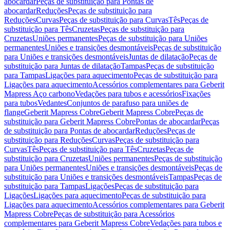
abocardar
Peças de substituição para Pontas de
abocardar
Reduções
Peças de substituição para
Reduções
Curvas
Peças de substituição para Curvas
Tês
Peças de
substituição para Tês
Cruzetas
Peças de substituição para
Cruzetas
Uniões permanentes
Peças de substituição para Uniões
permanentes
Uniões e transições desmontáveis
Peças de substituição
para Uniões e transições desmontáveis
Juntas de dilatação
Peças de
substituição para Juntas de dilatação
Tampas
Peças de substituição
para Tampas
Ligações para aquecimento
Peças de substituição para
Ligações para aquecimento
Acessórios complementares para Geberit
Mapress Aço carbono
Vedações para tubos e acessórios
Fixações
para tubos
Vedantes
Conjuntos de parafuso para uniões de
flange
Geberit Mapress Cobre
Geberit Mapress Cobre
Peças de
substituição para Geberit Mapress Cobre
Pontas de abocardar
Peças
de substituição para Pontas de abocardar
Reduções
Peças de
substituição para Reduções
Curvas
Peças de substituição para
Curvas
Tês
Peças de substituição para Tês
Cruzetas
Peças de
substituição para Cruzetas
Uniões permanentes
Peças de substituição
para Uniões permanentes
Uniões e transições desmontáveis
Peças de
substituição para Uniões e transições desmontáveis
Tampas
Peças de
substituição para Tampas
Ligações
Peças de substituição para
Ligações
Ligações para aquecimento
Peças de substituição para
Ligações para aquecimento
Acessórios complementares para Geberit
Mapress Cobre
Peças de substituição para Acessórios
complementares para Geberit Mapress Cobre
Vedações para tubos e