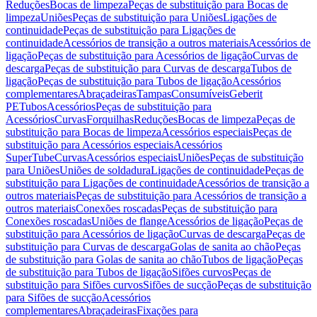
Reduções
Bocas de limpeza
Peças de substituição para Bocas de
limpeza
Uniões
Peças de substituição para Uniões
Ligações de
continuidade
Peças de substituição para Ligações de
continuidade
Acessórios de transição a outros materiais
Acessórios de
ligação
Peças de substituição para Acessórios de ligação
Curvas de
descarga
Peças de substituição para Curvas de descarga
Tubos de
ligação
Peças de substituição para Tubos de ligação
Acessórios
complementares
Abraçadeiras
Tampas
Consumíveis
Geberit
PE
Tubos
Acessórios
Peças de substituição para
Acessórios
Curvas
Forquilhas
Reduções
Bocas de limpeza
Peças de
substituição para Bocas de limpeza
Acessórios especiais
Peças de
substituição para Acessórios especiais
Acessórios
SuperTube
Curvas
Acessórios especiais
Uniões
Peças de substituição
para Uniões
Uniões de soldadura
Ligações de continuidade
Peças de
substituição para Ligações de continuidade
Acessórios de transição a
outros materiais
Peças de substituição para Acessórios de transição a
outros materiais
Conexões roscadas
Peças de substituição para
Conexões roscadas
Uniões de flange
Acessórios de ligação
Peças de
substituição para Acessórios de ligação
Curvas de descarga
Peças de
substituição para Curvas de descarga
Golas de sanita ao chão
Peças
de substituição para Golas de sanita ao chão
Tubos de ligação
Peças
de substituição para Tubos de ligação
Sifões curvos
Peças de
substituição para Sifões curvos
Sifões de sucção
Peças de substituição
para Sifões de sucção
Acessórios
complementares
Abraçadeiras
Fixações para