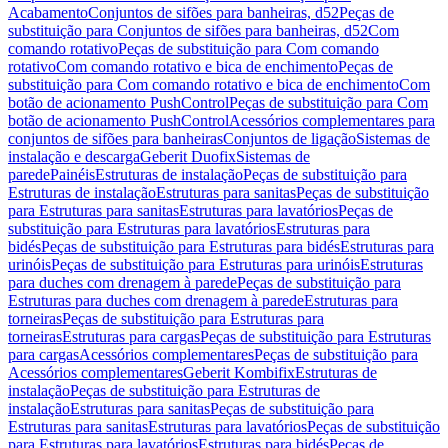
Acabamento
Conjuntos de sifões para banheiras, d52
Peças de
substituição para Conjuntos de sifões para banheiras, d52
Com
comando rotativo
Peças de substituição para Com comando
rotativo
Com comando rotativo e bica de enchimento
Peças de
substituição para Com comando rotativo e bica de enchimento
Com
botão de acionamento PushControl
Peças de substituição para Com
botão de acionamento PushControl
Acessórios complementares para
conjuntos de sifões para banheiras
Conjuntos de ligação
Sistemas de
instalação e descarga
Geberit Duofix
Sistemas de
parede
Painéis
Estruturas de instalação
Peças de substituição para
Estruturas de instalação
Estruturas para sanitas
Peças de substituição
para Estruturas para sanitas
Estruturas para lavatórios
Peças de
substituição para Estruturas para lavatórios
Estruturas para
bidés
Peças de substituição para Estruturas para bidés
Estruturas para
urinóis
Peças de substituição para Estruturas para urinóis
Estruturas
para duches com drenagem à parede
Peças de substituição para
Estruturas para duches com drenagem à parede
Estruturas para
torneiras
Peças de substituição para Estruturas para
torneiras
Estruturas para cargas
Peças de substituição para Estruturas
para cargas
Acessórios complementares
Peças de substituição para
Acessórios complementares
Geberit Kombifix
Estruturas de
instalação
Peças de substituição para Estruturas de
instalação
Estruturas para sanitas
Peças de substituição para
Estruturas para sanitas
Estruturas para lavatórios
Peças de substituição
para Estruturas para lavatórios
Estruturas para bidés
Peças de