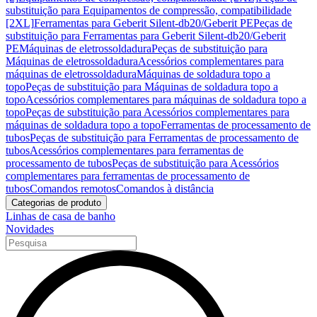
substituição para Equipamentos de compressão, compatibilidade
[2XL]
Ferramentas para Geberit Silent-db20/Geberit PE
Peças de
substituição para Ferramentas para Geberit Silent-db20/Geberit
PE
Máquinas de eletrossoldadura
Peças de substituição para
Máquinas de eletrossoldadura
Acessórios complementares para
máquinas de eletrossoldadura
Máquinas de soldadura topo a
topo
Peças de substituição para Máquinas de soldadura topo a
topo
Acessórios complementares para máquinas de soldadura topo a
topo
Peças de substituição para Acessórios complementares para
máquinas de soldadura topo a topo
Ferramentas de processamento de
tubos
Peças de substituição para Ferramentas de processamento de
tubos
Acessórios complementares para ferramentas de
processamento de tubos
Peças de substituição para Acessórios
complementares para ferramentas de processamento de
tubos
Comandos remotos
Comandos à distância
Categorias de produto
Linhas de casa de banho
Novidades