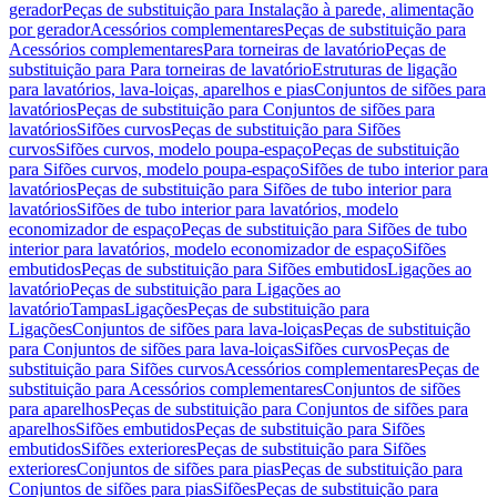
gerador
Peças de substituição para Instalação à parede, alimentação
por gerador
Acessórios complementares
Peças de substituição para
Acessórios complementares
Para torneiras de lavatório
Peças de
substituição para Para torneiras de lavatório
Estruturas de ligação
para lavatórios, lava-loiças, aparelhos e pias
Conjuntos de sifões para
lavatórios
Peças de substituição para Conjuntos de sifões para
lavatórios
Sifões curvos
Peças de substituição para Sifões
curvos
Sifões curvos, modelo poupa-espaço
Peças de substituição
para Sifões curvos, modelo poupa-espaço
Sifões de tubo interior para
lavatórios
Peças de substituição para Sifões de tubo interior para
lavatórios
Sifões de tubo interior para lavatórios, modelo
economizador de espaço
Peças de substituição para Sifões de tubo
interior para lavatórios, modelo economizador de espaço
Sifões
embutidos
Peças de substituição para Sifões embutidos
Ligações ao
lavatório
Peças de substituição para Ligações ao
lavatório
Tampas
Ligações
Peças de substituição para
Ligações
Conjuntos de sifões para lava-loiças
Peças de substituição
para Conjuntos de sifões para lava-loiças
Sifões curvos
Peças de
substituição para Sifões curvos
Acessórios complementares
Peças de
substituição para Acessórios complementares
Conjuntos de sifões
para aparelhos
Peças de substituição para Conjuntos de sifões para
aparelhos
Sifões embutidos
Peças de substituição para Sifões
embutidos
Sifões exteriores
Peças de substituição para Sifões
exteriores
Conjuntos de sifões para pias
Peças de substituição para
Conjuntos de sifões para pias
Sifões
Peças de substituição para