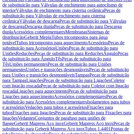
de substituição para Válvulas de enchimento para autoclismo de
interior
Válvulas de enchimento para cisterna cerâmica
Peças de
substituição para Válvulas de enchimento para cisterna
cerâmica
Válvulas de descarga
Peças de substituição para Válvulas
de descarga
Descarga dupla
Peças de substituição para Descarga
dupla
Acessórios complementares
Membranas
Sistemas de
distribuição
Geberit Mepla
Tubos tricompostos para água
potável
Tubos tricompostos para aquecimento
Acessórios
Peças de
substituição para Acessórios
Uniões
Peças de substituição para
Uniões
Reduções
Peças de substituição para Reduções
Ângulo
Peças
de substituição para Ângulo
Tês
Peças de substituição para
Tês
Uniões permanentes
Peças de substituição para Uniões
permanentes
Uniões e transições desmontáveis
Peças de substituição
para Uniões e transições desmontáveis
Tampas
Peças de substituição
para Tampas
Ligações
Peças de substituição para Ligações
Coletor
com ligação roscada
Peças de substituição para Coletor com ligação
roscada
Ligações para aquecimento
Peças de substituição para
Ligações para aquecimento
Acessórios complementares
Peças de
substituição para Acessórios complementares
Isolamentos para tubos
e acessórios
Vedações para tubos e acessórios
Fixações para
tubos
Fixações para ligações
Peças de substituição para Fixações para
ligações
Vedantes
Conjuntos de parafuso para uniões de
flange
Geberit Mapress Aço inox
Geberit Mapress Aço inox
Peças de
substituição para Geberit Mapress Aço inox
Tubos 1.4401
Pontas de