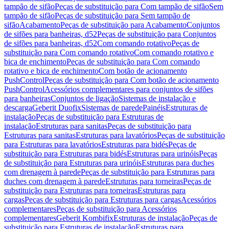
tampão de sifão
Peças de substituição para Com tampão de sifão
Sem
tampão de sifão
Peças de substituição para Sem tampão de
sifão
Acabamento
Peças de substituição para Acabamento
Conjuntos
de sifões para banheiras, d52
Peças de substituição para Conjuntos
de sifões para banheiras, d52
Com comando rotativo
Peças de
substituição para Com comando rotativo
Com comando rotativo e
bica de enchimento
Peças de substituição para Com comando
rotativo e bica de enchimento
Com botão de acionamento
PushControl
Peças de substituição para Com botão de acionamento
PushControl
Acessórios complementares para conjuntos de sifões
para banheiras
Conjuntos de ligação
Sistemas de instalação e
descarga
Geberit Duofix
Sistemas de parede
Painéis
Estruturas de
instalação
Peças de substituição para Estruturas de
instalação
Estruturas para sanitas
Peças de substituição para
Estruturas para sanitas
Estruturas para lavatórios
Peças de substituição
para Estruturas para lavatórios
Estruturas para bidés
Peças de
substituição para Estruturas para bidés
Estruturas para urinóis
Peças
de substituição para Estruturas para urinóis
Estruturas para duches
com drenagem à parede
Peças de substituição para Estruturas para
duches com drenagem à parede
Estruturas para torneiras
Peças de
substituição para Estruturas para torneiras
Estruturas para
cargas
Peças de substituição para Estruturas para cargas
Acessórios
complementares
Peças de substituição para Acessórios
complementares
Geberit Kombifix
Estruturas de instalação
Peças de
substituição para Estruturas de instalação
Estruturas para