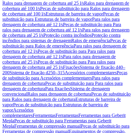
Ralos para drenagem de cobertura até 25 l/s
Ralos para drenagem de
cobertura até 100 l/s
Peças de substituição para Ralos para drenagem
de cobertura até 100 l/s
Estruturas de barreira de vapor
Peças de
substituição para Estruturas de barreira de vapor
Para ralos para
drenagem de cobertura até 12 l/s
Peças de substituição para Para
ralos para drenagem de cobertura até 12 l/s
Para ralos para drenagem
de cobertura até 25 l/s
Proteção contra incêndios
Proteção contra
incêndios para sistemas de drenagem
Ralos de emergência
Peças de
substituição para Ralos de emergência
Para ralos para drenagem de
cobertura até 12 l/s
Peças de substituição para Para ralos para
drenagem de cobertura até 12 l/s
Para ralos para drenagem de
cobertura até 25 l/s
Peças de substituição para Para ralos para
drenagem de cobertura até 25 l/s
Fixações
Sistema de fixação d40–
200
Sistema de fixação d250–315
Acessórios complementares
Peças
de substituição para Acessórios complementares
Para ralos para
drenagem de cobertura
Peças de substituição para Para ralos para
drenagem de cobertura
Para fixações
Sistema de drenagem
convencional
Ralos para drenagem de cobertura
Peças de substituição
para Ralos para drenagem de cobertura
Estruturas de barreira de
vapor
Peças de substituição para Estruturas de barreira de
vapor
Acessórios
complementares
Ferramentas
Ferramentas
Ferramentas para Geberit
Mepla
Peças de substituição para Ferramentas para Geberit
Mepla
Ferramentas de compressão manual
Peças de substituição para
Ferramentas de compressão manual
Equipamentos de compressão,