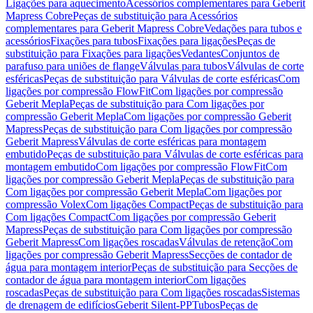
Ligações para aquecimento
Acessórios complementares para Geberit
Mapress Cobre
Peças de substituição para Acessórios
complementares para Geberit Mapress Cobre
Vedações para tubos e
acessórios
Fixações para tubos
Fixações para ligações
Peças de
substituição para Fixações para ligações
Vedantes
Conjuntos de
parafuso para uniões de flange
Válvulas para tubos
Válvulas de corte
esféricas
Peças de substituição para Válvulas de corte esféricas
Com
ligações por compressão FlowFit
Com ligações por compressão
Geberit Mepla
Peças de substituição para Com ligações por
compressão Geberit Mepla
Com ligações por compressão Geberit
Mapress
Peças de substituição para Com ligações por compressão
Geberit Mapress
Válvulas de corte esféricas para montagem
embutido
Peças de substituição para Válvulas de corte esféricas para
montagem embutido
Com ligações por compressão FlowFit
Com
ligações por compressão Geberit Mepla
Peças de substituição para
Com ligações por compressão Geberit Mepla
Com ligações por
compressão Volex
Com ligações Compact
Peças de substituição para
Com ligações Compact
Com ligações por compressão Geberit
Mapress
Peças de substituição para Com ligações por compressão
Geberit Mapress
Com ligações roscadas
Válvulas de retenção
Com
ligações por compressão Geberit Mapress
Secções de contador de
água para montagem interior
Peças de substituição para Secções de
contador de água para montagem interior
Com ligações
roscadas
Peças de substituição para Com ligações roscadas
Sistemas
de drenagem de edifícios
Geberit Silent-PP
Tubos
Peças de