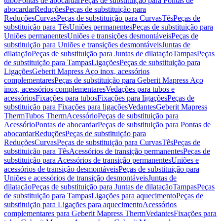
tubo
Pontas de abocardar
Peças de substituição para Pontas de
abocardar
Reduções
Peças de substituição para
Reduções
Curvas
Peças de substituição para Curvas
Tês
Peças de
substituição para Tês
Uniões permanentes
Peças de substituição para
Uniões permanentes
Uniões e transições desmontáveis
Peças de
substituição para Uniões e transições desmontáveis
Juntas de
dilatação
Peças de substituição para Juntas de dilatação
Tampas
Peças
de substituição para Tampas
Ligações
Peças de substituição para
Ligações
Geberit Mapress Aço inox, acessórios
complementares
Peças de substituição para Geberit Mapress Aço
inox, acessórios complementares
Vedações para tubos e
acessórios
Fixações para tubos
Fixações para ligações
Peças de
substituição para Fixações para ligações
Vedantes
Geberit Mapress
Therm
Tubos Therm
Acessório
Peças de substituição para
Acessório
Pontas de abocardar
Peças de substituição para Pontas de
abocardar
Reduções
Peças de substituição para
Reduções
Curvas
Peças de substituição para Curvas
Tês
Peças de
substituição para Tês
Acessórios de transição permanentes
Peças de
substituição para Acessórios de transição permanentes
Uniões e
acessórios de transição desmontáveis
Peças de substituição para
Uniões e acessórios de transição desmontáveis
Juntas de
dilatação
Peças de substituição para Juntas de dilatação
Tampas
Peças
de substituição para Tampas
Ligações para aquecimento
Peças de
substituição para Ligações para aquecimento
Acessórios
complementares para Geberit Mapress Therm
Vedantes
Fixações para