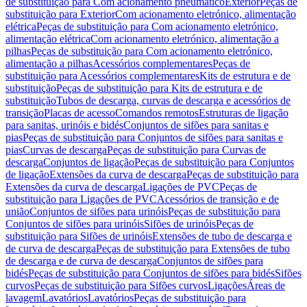
de substituição para Com acionamento pneumático
Exterior
Peças de
substituição para Exterior
Com acionamento eletrónico, alimentação
elétrica
Peças de substituição para Com acionamento eletrónico,
alimentação elétrica
Com acionamento eletrónico, alimentação a
pilhas
Peças de substituição para Com acionamento eletrónico,
alimentação a pilhas
Acessórios complementares
Peças de
substituição para Acessórios complementares
Kits de estrutura e de
substituição
Peças de substituição para Kits de estrutura e de
substituição
Tubos de descarga, curvas de descarga e acessórios de
transição
Placas de acesso
Comandos remotos
Estruturas de ligação
para sanitas, urinóis e bidés
Conjuntos de sifões para sanitas e
pias
Peças de substituição para Conjuntos de sifões para sanitas e
pias
Curvas de descarga
Peças de substituição para Curvas de
descarga
Conjuntos de ligação
Peças de substituição para Conjuntos
de ligação
Extensões da curva de descarga
Peças de substituição para
Extensões da curva de descarga
Ligações de PVC
Peças de
substituição para Ligações de PVC
Acessórios de transição e de
união
Conjuntos de sifões para urinóis
Peças de substituição para
Conjuntos de sifões para urinóis
Sifões de urinóis
Peças de
substituição para Sifões de urinóis
Extensões de tubo de descarga e
de curva de descarga
Peças de substituição para Extensões de tubo
de descarga e de curva de descarga
Conjuntos de sifões para
bidés
Peças de substituição para Conjuntos de sifões para bidés
Sifões
curvos
Peças de substituição para Sifões curvos
Ligações
Áreas de
lavagem
Lavatórios
Lavatórios
Peças de substituição para