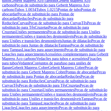
tubos
Geberit Mapress Aço carbono
Geberit Mapress Aço
carbono
Peças de substituição para Geberit Mapress Aço
carbono
Tubos 1.0034
Tubos 1.0215
Pontas de tubo
Pontas de
abocardar
Peças de substituição para Pontas de
abocardar
Reduções
Peças de substituição para
Reduções
Curvas
Peças de substituição para Curvas
Tês
Peças de
substituição para Tês
Cruzetas
Peças de substituição para
Cruzetas
Uniões permanentes
Peças de substituição para Uniões
permanentes
Uniões e transições desmontáveis
Peças de substituição
para Uniões e transições desmontáveis
Juntas de dilatação
Peças de
substituição para Juntas de dilatação
Tampas
Peças de substituição
para Tampas
Ligações para aquecimento
Peças de substituição para
Ligações para aquecimento
Acessórios complementares para Geberit
Mapress Aço carbono
Vedações para tubos e acessórios
Fixações
para tubos
Vedantes
Conjuntos de parafuso para uniões de
flange
Geberit Mapress Cobre
Geberit Mapress Cobre
Peças de
substituição para Geberit Mapress Cobre
Pontas de abocardar
Peças
de substituição para Pontas de abocardar
Reduções
Peças de
substituição para Reduções
Curvas
Peças de substituição para
Curvas
Tês
Peças de substituição para Tês
Cruzetas
Peças de
substituição para Cruzetas
Uniões permanentes
Peças de substituição
para Uniões permanentes
Uniões e transições desmontáveis
Peças de
substituição para Uniões e transições desmontáveis
Tampas
Peças de
substituição para Tampas
Ligações
Peças de substituição para
Ligações
Ligações para aquecimento
Peças de substituição para