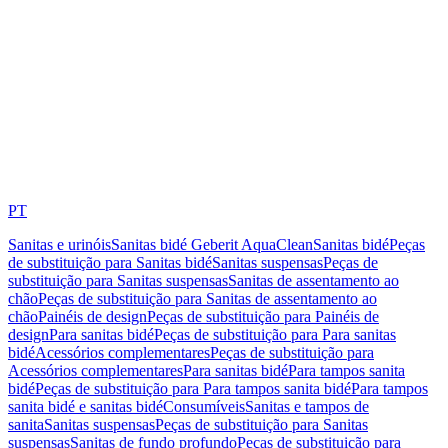
PT
Sanitas e urinóis
Sanitas bidé Geberit AquaClean
Sanitas bidé
Peças
de substituição para Sanitas bidé
Sanitas suspensas
Peças de
substituição para Sanitas suspensas
Sanitas de assentamento ao
chão
Peças de substituição para Sanitas de assentamento ao
chão
Painéis de design
Peças de substituição para Painéis de
design
Para sanitas bidé
Peças de substituição para Para sanitas
bidé
Acessórios complementares
Peças de substituição para
Acessórios complementares
Para sanitas bidé
Para tampos sanita
bidé
Peças de substituição para Para tampos sanita bidé
Para tampos
sanita bidé e sanitas bidé
Consumíveis
Sanitas e tampos de
sanita
Sanitas suspensas
Peças de substituição para Sanitas
suspensas
Sanitas de fundo profundo
Peças de substituição para