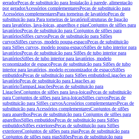
gerador
Peças de substituição para Instalação à parede, alimentação
por gerador
Acessórios complementares
Peças de substituição para
Acessórios complementares
Para torneiras de lavatório
Peças de
substituição para Para torneiras de lavatório
Estruturas de ligação
para lavatórios, lava-loiças, aparelhos e pias
Conjuntos de sifões para
lavatórios
Peças de substituição para Conjuntos de sifões para
lavatórios
Sifões curvos
Peças de substituição para Sifões
curvos
Sifões curvos, modelo poupa-espaço
Peças de substituição
para Sifões curvos, modelo poupa-espaço
Sifões de tubo interior para
lavatórios
Peças de substituição para Sifões de tubo interior para
lavatórios
Sifões de tubo interior para lavatórios, modelo
economizador de espaço
Peças de substituição para Sifões de tubo
interior para lavatórios, modelo economizador de espaço
Sifões
embutidos
Peças de substituição para Sifões embutidos
Ligações ao
lavatório
Peças de substituição para Ligações ao
lavatório
Tampas
Ligações
Peças de substituição para
Ligações
Conjuntos de sifões para lava-loiças
Peças de substituição
para Conjuntos de sifões para lava-loiças
Sifões curvos
Peças de
substituição para Sifões curvos
Acessórios complementares
Peças de
substituição para Acessórios complementares
Conjuntos de sifões
para aparelhos
Peças de substituição para Conjuntos de sifões para
aparelhos
Sifões embutidos
Peças de substituição para Sifões
embutidos
Sifões exteriores
Peças de substituição para Sifões
exteriores
Conjuntos de sifões para pias
Peças de substituição para
Conjuntos de sifões para pias
Sifões
Peças de substituição para