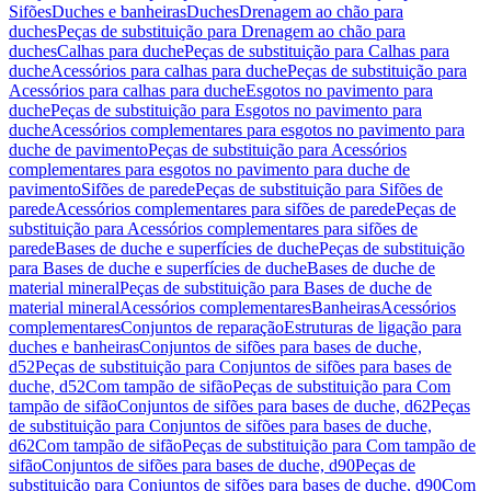
Sifões
Duches e banheiras
Duches
Drenagem ao chão para
duches
Peças de substituição para Drenagem ao chão para
duches
Calhas para duche
Peças de substituição para Calhas para
duche
Acessórios para calhas para duche
Peças de substituição para
Acessórios para calhas para duche
Esgotos no pavimento para
duche
Peças de substituição para Esgotos no pavimento para
duche
Acessórios complementares para esgotos no pavimento para
duche de pavimento
Peças de substituição para Acessórios
complementares para esgotos no pavimento para duche de
pavimento
Sifões de parede
Peças de substituição para Sifões de
parede
Acessórios complementares para sifões de parede
Peças de
substituição para Acessórios complementares para sifões de
parede
Bases de duche e superfícies de duche
Peças de substituição
para Bases de duche e superfícies de duche
Bases de duche de
material mineral
Peças de substituição para Bases de duche de
material mineral
Acessórios complementares
Banheiras
Acessórios
complementares
Conjuntos de reparação
Estruturas de ligação para
duches e banheiras
Conjuntos de sifões para bases de duche,
d52
Peças de substituição para Conjuntos de sifões para bases de
duche, d52
Com tampão de sifão
Peças de substituição para Com
tampão de sifão
Conjuntos de sifões para bases de duche, d62
Peças
de substituição para Conjuntos de sifões para bases de duche,
d62
Com tampão de sifão
Peças de substituição para Com tampão de
sifão
Conjuntos de sifões para bases de duche, d90
Peças de
substituição para Conjuntos de sifões para bases de duche, d90
Com