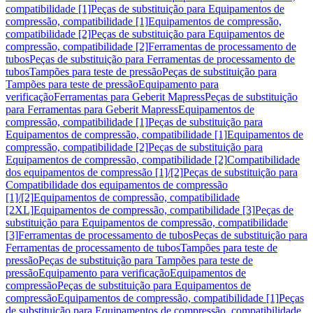
compatibilidade [1]
Peças de substituição para Equipamentos de
compressão, compatibilidade [1]
Equipamentos de compressão,
compatibilidade [2]
Peças de substituição para Equipamentos de
compressão, compatibilidade [2]
Ferramentas de processamento de
tubos
Peças de substituição para Ferramentas de processamento de
tubos
Tampões para teste de pressão
Peças de substituição para
Tampões para teste de pressão
Equipamento para
verificação
Ferramentas para Geberit Mapress
Peças de substituição
para Ferramentas para Geberit Mapress
Equipamentos de
compressão, compatibilidade [1]
Peças de substituição para
Equipamentos de compressão, compatibilidade [1]
Equipamentos de
compressão, compatibilidade [2]
Peças de substituição para
Equipamentos de compressão, compatibilidade [2]
Compatibilidade
dos equipamentos de compressão [1]/[2]
Peças de substituição para
Compatibilidade dos equipamentos de compressão
[1]/[2]
Equipamentos de compressão, compatibilidade
[2XL]
Equipamentos de compressão, compatibilidade [3]
Peças de
substituição para Equipamentos de compressão, compatibilidade
[3]
Ferramentas de processamento de tubos
Peças de substituição para
Ferramentas de processamento de tubos
Tampões para teste de
pressão
Peças de substituição para Tampões para teste de
pressão
Equipamento para verificação
Equipamentos de
compressão
Peças de substituição para Equipamentos de
compressão
Equipamentos de compressão, compatibilidade [1]
Peças
de substituição para Equipamentos de compressão, compatibilidade