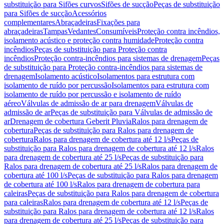
substituição para Sifões curvos
Sifões de sucção
Peças de substituição
para Sifões de sucção
Acessórios
complementares
Abraçadeiras
Fixações para
abraçadeiras
Tampas
Vedantes
Consumíveis
Proteção contra incêndios,
isolamento acústico e proteção contra humidade
Proteção contra
incêndios
Peças de substituição para Proteção contra
incêndios
Proteção contra-incêndios para sistemas de drenagem
Peças
de substituição para Proteção contra-incêndios para sistemas de
drenagem
Isolamento acústico
Isolamentos para estrutura com
isolamento de ruído por percussão
Isolamentos para estrutura com
isolamento de ruído por percussão e isolamento de ruído
aéreo
Válvulas de admissão de ar para drenagem
Válvulas de
admissão de ar
Peças de substituição para Válvulas de admissão de
ar
Drenagem de cobertura Geberit Pluvia
Ralos para drenagem de
cobertura
Peças de substituição para Ralos para drenagem de
cobertura
Ralos para drenagem de cobertura até 12 l/s
Peças de
substituição para Ralos para drenagem de cobertura até 12 l/s
Ralos
para drenagem de cobertura até 25 l/s
Peças de substituição para
Ralos para drenagem de cobertura até 25 l/s
Ralos para drenagem de
cobertura até 100 l/s
Peças de substituição para Ralos para drenagem
de cobertura até 100 l/s
Ralos para drenagem de cobertura para
caleiras
Peças de substituição para Ralos para drenagem de cobertura
para caleiras
Ralos para drenagem de cobertura até 12 l/s
Peças de
substituição para Ralos para drenagem de cobertura até 12 l/s
Ralos
para drenagem de cobertura até 25 l/s
Peças de substituição para