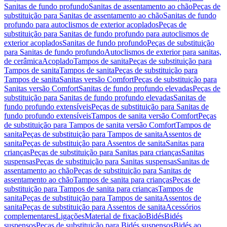
Sanitas de fundo profundo
Sanitas de assentamento ao chão
Peças de
substituição para Sanitas de assentamento ao chão
Sanitas de fundo
profundo para autoclismos de exterior acoplados
Peças de
substituição para Sanitas de fundo profundo para autoclismos de
exterior acoplados
Sanitas de fundo profundo
Peças de substituição
para Sanitas de fundo profundo
Autoclismos de exterior para sanitas,
de cerâmica
Acoplado
Tampos de sanita
Peças de substituição para
Tampos de sanita
Tampos de sanita
Peças de substituição para
Tampos de sanita
Sanitas versão Comfort
Peças de substituição para
Sanitas versão Comfort
Sanitas de fundo profundo elevadas
Peças de
substituição para Sanitas de fundo profundo elevadas
Sanitas de
fundo profundo extensíveis
Peças de substituição para Sanitas de
fundo profundo extensíveis
Tampos de sanita versão Comfort
Peças
de substituição para Tampos de sanita versão Comfort
Tampos de
sanita
Peças de substituição para Tampos de sanita
Assentos de
sanita
Peças de substituição para Assentos de sanita
Sanitas para
crianças
Peças de substituição para Sanitas para crianças
Sanitas
suspensas
Peças de substituição para Sanitas suspensas
Sanitas de
assentamento ao chão
Peças de substituição para Sanitas de
assentamento ao chão
Tampos de sanita para crianças
Peças de
substituição para Tampos de sanita para crianças
Tampos de
sanita
Peças de substituição para Tampos de sanita
Assentos de
sanita
Peças de substituição para Assentos de sanita
Acessórios
complementares
Ligações
Material de fixação
Bidés
Bidés
suspensos
Peças de substituição para Bidés suspensos
Bidés ao