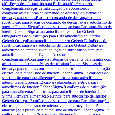
chão
Peças de substituição para Bidés ao chão
Acessórios
complementares
Peças de substituição para Acessórios
complementares
Placas de comando de descarga e sistemas de
descarga para sanitas
Placas de comando de descarga
Peças de
substituição para Placas de comando de descarga
Para autoclismo de
interior Geberit Sigma
Peças de substituição para Para autoclismo de
interior Geberit Sigma
Para autoclismo de interior Geberit
Omega
Peças de substituição para Para autoclismo de interior
Geberit Omega
Para autoclismo de interior Geberit Delta
Peças de
substituição para Para autoclismo de interior Geberit Delta
Para
autoclismo de interior Twinline
Peças de substituição para Para
autoclismo de interior Twinline
Acessórios
complementares
Consumíveis
Sistemas de descarga para sanitas com
acionamento eletrónico
Peças de substituição para Sistemas de
descarga para sanitas com acionamento eletrónico
Para alimentação
elétrica, para autoclismo de interior Geberit Sigma 12 cm
Peças de
substituição para Para alimentação elétrica, para autoclismo de
interior Geberit Sigma 12 cm
Para alimentação elétrica, para
autoclismos de interior Geberit Sigma 8 cm
Peças de substituição
para Para alimentação elétrica, para autoclismos de interior Geberit
Sigma 8 cm
Para alimentação elétrica, para autoclismo de interior
Geberit Omega 12 cm
Peças de substituição para Para alimentação
elétrica, para autoclismo de interior Geberit Omega 12 cm
Para
alimentação a pilhas, para autoclismo de interior Geberit Sigma 12
cm
Peças de substituição para Para alimentação a pilhas, para