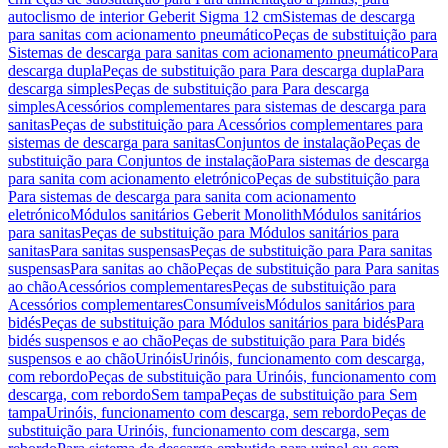
autoclismo de interior Geberit Sigma 12 cm
Sistemas de descarga
para sanitas com acionamento pneumático
Peças de substituição para
Sistemas de descarga para sanitas com acionamento pneumático
Para
descarga dupla
Peças de substituição para Para descarga dupla
Para
descarga simples
Peças de substituição para Para descarga
simples
Acessórios complementares para sistemas de descarga para
sanitas
Peças de substituição para Acessórios complementares para
sistemas de descarga para sanitas
Conjuntos de instalação
Peças de
substituição para Conjuntos de instalação
Para sistemas de descarga
para sanita com acionamento eletrónico
Peças de substituição para
Para sistemas de descarga para sanita com acionamento
eletrónico
Módulos sanitários Geberit Monolith
Módulos sanitários
para sanitas
Peças de substituição para Módulos sanitários para
sanitas
Para sanitas suspensas
Peças de substituição para Para sanitas
suspensas
Para sanitas ao chão
Peças de substituição para Para sanitas
ao chão
Acessórios complementares
Peças de substituição para
Acessórios complementares
Consumíveis
Módulos sanitários para
bidés
Peças de substituição para Módulos sanitários para bidés
Para
bidés suspensos e ao chão
Peças de substituição para Para bidés
suspensos e ao chão
Urinóis
Urinóis, funcionamento com descarga,
com rebordo
Peças de substituição para Urinóis, funcionamento com
descarga, com rebordo
Sem tampa
Peças de substituição para Sem
tampa
Urinóis, funcionamento com descarga, sem rebordo
Peças de
substituição para Urinóis, funcionamento com descarga, sem