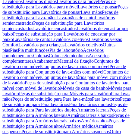
Lavatórios
Lavatórios duplos
Lavatórios para móvel
Peças de
substituição para Lavatórios para móvel
Lavatórios de pousar
Peças
de substituição para Lavatórios de pousar
Lava-mãos
Peças de
substituição para Lava-mãos
Lava-mãos de canto
Lavatórios
semiencastrados
Peças de substituição para Lavatórios
semiencastrados
Lavatórios encastrados
Lavatórios de encastrar por
baixo
Peças de substituição para Lavatórios de encastrar por
baixo
Lavatórios de canto
Lavatórios coletivos
Lavatórios versão
Comfort
Lavatórios para crianças
Lavatórios coletivos
Outras
pias
Pias
Pia multifunções
Pia de laboratório
Acessórios
complementares
Colunas
Colunas
Semicolunas
Acessórios
complementares
Acabamento
Material de fixação
Conjuntos de
lavatório com móvel
Conjuntos de lava-mãos com móvel
Peças de
substituição para Conjuntos de lava-mãos com móvel
Conjuntos de
lavatório com móvel
Conjuntos de lavatórios para móvel com móvel
de lavatório
Peças de substituição para Conjuntos de lavatórios para
móvel com móvel de lavatório
Móveis de casa de banho
Móveis para
lavatório
Peças de substituição para Móveis para lavatório
Para lava-
mãos
Peças de substituição para Para lava-mãos
Para lavatórios
Peças
de substituição para Para lavatórios
Para lavatórios duplos
Peças de
substituição para Para lavatórios duplos
Armários laterais
Peças de
substituição para Armários laterais
Armários laterais baixos
Peças de
substituição para Armários laterais baixos
Armários altos
Peças de
substituição para Armários altos
Armários médios
Armários
suspensos
Peças de substituição para Armários suspensos
Outro