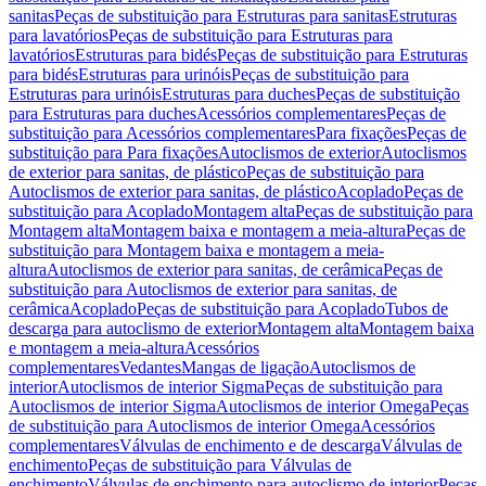
sanitas
Peças de substituição para Estruturas para sanitas
Estruturas
para lavatórios
Peças de substituição para Estruturas para
lavatórios
Estruturas para bidés
Peças de substituição para Estruturas
para bidés
Estruturas para urinóis
Peças de substituição para
Estruturas para urinóis
Estruturas para duches
Peças de substituição
para Estruturas para duches
Acessórios complementares
Peças de
substituição para Acessórios complementares
Para fixações
Peças de
substituição para Para fixações
Autoclismos de exterior
Autoclismos
de exterior para sanitas, de plástico
Peças de substituição para
Autoclismos de exterior para sanitas, de plástico
Acoplado
Peças de
substituição para Acoplado
Montagem alta
Peças de substituição para
Montagem alta
Montagem baixa e montagem a meia-altura
Peças de
substituição para Montagem baixa e montagem a meia-
altura
Autoclismos de exterior para sanitas, de cerâmica
Peças de
substituição para Autoclismos de exterior para sanitas, de
cerâmica
Acoplado
Peças de substituição para Acoplado
Tubos de
descarga para autoclismo de exterior
Montagem alta
Montagem baixa
e montagem a meia-altura
Acessórios
complementares
Vedantes
Mangas de ligação
Autoclismos de
interior
Autoclismos de interior Sigma
Peças de substituição para
Autoclismos de interior Sigma
Autoclismos de interior Omega
Peças
de substituição para Autoclismos de interior Omega
Acessórios
complementares
Válvulas de enchimento e de descarga
Válvulas de
enchimento
Peças de substituição para Válvulas de
enchimento
Válvulas de enchimento para autoclismo de interior
Peças