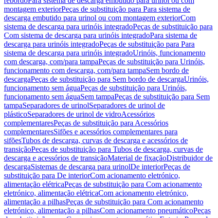
rebordo
Para sistema de descarga embutido para urinol ou com
montagem exterior
Peças de substituição para Para sistema de
descarga embutido para urinol ou com montagem exterior
Com
sistema de descarga para urinóis integrado
Peças de substituição para
Com sistema de descarga para urinóis integrado
Para sistema de
descarga para urinóis integrado
Peças de substituição para Para
sistema de descarga para urinóis integrado
Urinóis, funcionamento
com descarga, com/para tampa
Peças de substituição para Urinóis,
funcionamento com descarga, com/para tampa
Sem bordo de
descarga
Peças de substituição para Sem bordo de descarga
Urinóis,
funcionamento sem água
Peças de substituição para Urinóis,
funcionamento sem água
Sem tampa
Peças de substituição para Sem
tampa
Separadores de urinol
Separadores de urinol de
plástico
Separadores de urinol de vidro
Acessórios
complementares
Peças de substituição para Acessórios
complementares
Sifões e acessórios complementares para
sifões
Tubos de descarga, curvas de descarga e acessórios de
transição
Peças de substituição para Tubos de descarga, curvas de
descarga e acessórios de transição
Material de fixação
Distribuidor de
descarga
Sistemas de descarga para urinol
De interior
Peças de
substituição para De interior
Com acionamento eletrónico,
alimentação elétrica
Peças de substituição para Com acionamento
eletrónico, alimentação elétrica
Com acionamento eletrónico,
alimentação a pilhas
Peças de substituição para Com acionamento
eletrónico, alimentação a pilhas
Com acionamento pneumático
Peças