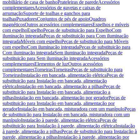
mobiliário de casa de banho
Prateleiras de parede
Acessórios
complementares
Acessórios de gavetas e caixas de
arrumação
Suporte de toalhas e ganchos para
toalhas
Puxadores
Conjuntos de pés de apoio
Quadros
magnéticos
Outros acessórios complementares
Espelhos e móveis
com espelho
Espelho
Peças de substituição para Espelho
Com
iluminação integrada
Peças de substituição para Com iluminação
integrada
Móveis com espelho
Peças de substituição para Móveis
com espelho
Com iluminação integrada
Peças de substituição para
Com iluminação integrada
Sem iluminação integrada
Peças de
substituição para Sem iluminação integrada
Acessórios
complementares
Elementos de luz
Outros acessórios
complementares
Torneiras
Torneiras
Peças de substituição para
Torneiras
Instalação em bancada, alimentação elétrica
Peças de
substituição para Instalação em bancada, alimentação
elétrica
Instalação em bancada, alimentação a pilhas
Peças de
substituição para Instalação em bancada, alimentação a
pilhas
Instalação em bancada, alimentação por gerador
Peças de
substituição para Instalação em bancada, alimentação por
gerador
Instalação em bancada, misturadora com um manípulo
Peças
de substituição para Instalação em bancada, misturadora com um
manípulo
Instalação à parede, alimentação elétrica
Peças de
substituição para Instalação à parede, alimentação elétrica
Instalação
à parede, alimentação a pilhas
Peças de substituição para Instalação à
parede, alimentação a pilhas
Instalação à parede, alimentação por