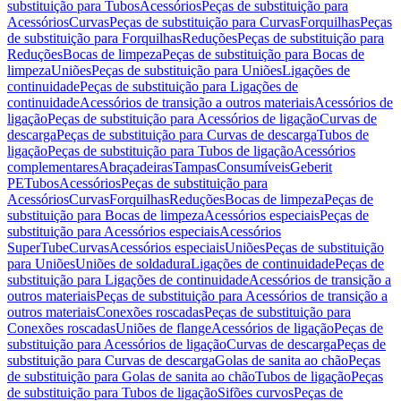
substituição para Tubos
Acessórios
Peças de substituição para
Acessórios
Curvas
Peças de substituição para Curvas
Forquilhas
Peças
de substituição para Forquilhas
Reduções
Peças de substituição para
Reduções
Bocas de limpeza
Peças de substituição para Bocas de
limpeza
Uniões
Peças de substituição para Uniões
Ligações de
continuidade
Peças de substituição para Ligações de
continuidade
Acessórios de transição a outros materiais
Acessórios de
ligação
Peças de substituição para Acessórios de ligação
Curvas de
descarga
Peças de substituição para Curvas de descarga
Tubos de
ligação
Peças de substituição para Tubos de ligação
Acessórios
complementares
Abraçadeiras
Tampas
Consumíveis
Geberit
PE
Tubos
Acessórios
Peças de substituição para
Acessórios
Curvas
Forquilhas
Reduções
Bocas de limpeza
Peças de
substituição para Bocas de limpeza
Acessórios especiais
Peças de
substituição para Acessórios especiais
Acessórios
SuperTube
Curvas
Acessórios especiais
Uniões
Peças de substituição
para Uniões
Uniões de soldadura
Ligações de continuidade
Peças de
substituição para Ligações de continuidade
Acessórios de transição a
outros materiais
Peças de substituição para Acessórios de transição a
outros materiais
Conexões roscadas
Peças de substituição para
Conexões roscadas
Uniões de flange
Acessórios de ligação
Peças de
substituição para Acessórios de ligação
Curvas de descarga
Peças de
substituição para Curvas de descarga
Golas de sanita ao chão
Peças
de substituição para Golas de sanita ao chão
Tubos de ligação
Peças
de substituição para Tubos de ligação
Sifões curvos
Peças de