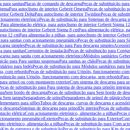
 para sanitas
Placas de comando de descarga
Peças de substituição par
Sigma
Para autoclismo de interior Geberit Omega
Peças de substituição p
terior Geberit Delta
Para autoclismo de interior Twinline
Peças de substit
cionamento eletrónico
Peças de substituição para Sistemas de descarga 
 Para alimentação elétrica, para autoclismo de interior Geberit Sigma 1
 autoclismos de interior Geberit Sigma 8 cm
Para alimentação elétrica, 
Omega 12 cm
Para alimentação a pilhas, para autoclismo de interior Gebe
 para sanitas com acionamento pneumático
Peças de substituição para 
scarga simples
Peças de substituição para Para descarga simples
Acessóri
a para sanitas
Conjuntos de instalação
Peças de substituição para Conjun
escarga para sanita com acionamento eletrónico
Módulos sanitários Geber
uição para Para sanitas suspensas
Para sanitas ao chão
Peças de substitui
itários para bidés
Peças de substituição para Módulos sanitários para bi
ga, com rebordo
Peças de substituição para Urinóis, funcionamento com
bstituição para Urinóis, funcionamento com descarga, sem rebordo
Para
 para urinol ou com montagem exterior
Com sistema de descarga para ur
Peças de substituição para Para sistema de descarga para urinóis integra
mpa
Sem bordo de descarga
Peças de substituição para Sem bordo de des
ara Sem tampa
Separadores de urinol
Separadores de urinol de plástico
Sep
lementares para sifões
Tubos de descarga, curvas de descarga e acessóri
de descarga
Sistemas de descarga para urinol
De interior
Peças de substitu
tação elétrica
Com acionamento eletrónico, alimentação a pilhas
Peças d
acionamento pneumático
Exterior
Peças de substituição para Exterior
Com 
o eletrónico, alimentação a pilhas
Peças de substituição para Com acio
s
Kits de estrutura e de substituição
Peças de substituição para Kits de est