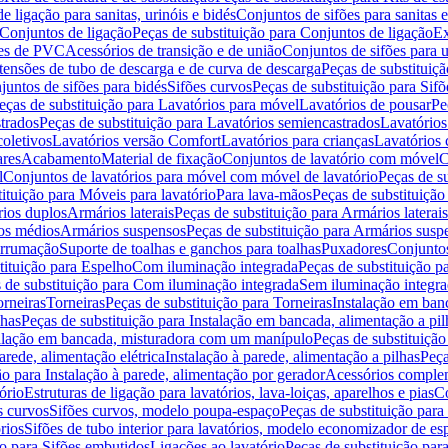
de ligação para sanitas, urinóis e bidés
Conjuntos de sifões para sanitas e
Conjuntos de ligação
Peças de substituição para Conjuntos de ligação
Ex
ões de PVC
Acessórios de transição e de união
Conjuntos de sifões para u
tensões de tubo de descarga e de curva de descarga
Peças de substituiç
juntos de sifões para bidés
Sifões curvos
Peças de substituição para Sif
eças de substituição para Lavatórios para móvel
Lavatórios de pousar
Pe
trados
Peças de substituição para Lavatórios semiencastrados
Lavatórios
coletivos
Lavatórios versão Comfort
Lavatórios para crianças
Lavatórios 
res
Acabamento
Material de fixação
Conjuntos de lavatório com móvel
C
l
Conjuntos de lavatórios para móvel com móvel de lavatório
Peças de s
ituição para Móveis para lavatório
Para lava-mãos
Peças de substituição
rios duplos
Armários laterais
Peças de substituição para Armários laterais
os médios
Armários suspensos
Peças de substituição para Armários susp
arrumação
Suporte de toalhas e ganchos para toalhas
Puxadores
Conjuntos
tituição para Espelho
Com iluminação integrada
Peças de substituição 
 de substituição para Com iluminação integrada
Sem iluminação integr
orneiras
Torneiras
Peças de substituição para Torneiras
Instalação em banc
lhas
Peças de substituição para Instalação em bancada, alimentação a pil
alação em bancada, misturadora com um manípulo
Peças de substituiçã
arede, alimentação elétrica
Instalação à parede, alimentação a pilhas
Peça
ão para Instalação à parede, alimentação por gerador
Acessórios comple
ório
Estruturas de ligação para lavatórios, lava-loiças, aparelhos e pias
Co
s curvos
Sifões curvos, modelo poupa-espaço
Peças de substituição par
rios
Sifões de tubo interior para lavatórios, modelo economizador de es
ão para Sifões embutidos
Ligações ao lavatório
Peças de substituição par