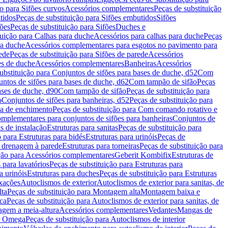
ão para Sifões curvos
Acessórios complementares
Peças de substituição
tidos
Peças de substituição para Sifões embutidos
Sifões
fões
Peças de substituição para Sifões
Duches e
tuição para Calhas para duche
Acessórios para calhas para duche
Peças
ra duche
Acessórios complementares para esgotos no pavimento para
ede
Peças de substituição para Sifões de parede
Acessórios
es de duche
Acessórios complementares
Banheiras
Acessórios
ubstituição para Conjuntos de sifões para bases de duche, d52
Com
untos de sifões para bases de duche, d62
Com tampão de sifão
Peças
ases de duche, d90
Com tampão de sifão
Peças de substituição para
o
Conjuntos de sifões para banheiras, d52
Peças de substituição para
a de enchimento
Peças de substituição para Com comando rotativo e
mplementares para conjuntos de sifões para banheiras
Conjuntos de
s de instalação
Estruturas para sanitas
Peças de substituição para
 para Estruturas para bidés
Estruturas para urinóis
Peças de
m drenagem à parede
Estruturas para torneiras
Peças de substituição para
ição para Acessórios complementares
Geberit Kombifix
Estruturas de
 para lavatórios
Peças de substituição para Estruturas para
a urinóis
Estruturas para duches
Peças de substituição para Estruturas
ixações
Autoclismos de exterior
Autoclismos de exterior para sanitas, de
ta
Peças de substituição para Montagem alta
Montagem baixa e
ica
Peças de substituição para Autoclismos de exterior para sanitas, de
gem a meia-altura
Acessórios complementares
Vedantes
Mangas de
or Omega
Peças de substituição para Autoclismos de interior