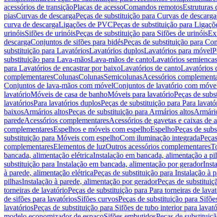
acessórios de transição
Placas de acesso
Comandos remotos
Estruturas 
pias
Curvas de descarga
Peças de substituição para Curvas de descarga
curva de descarga
Ligações de PVC
Peças de substituição para Ligaç
urinóis
Sifões de urinóis
Peças de substituição para Sifões de urinóis
Ex
descarga
Conjuntos de sifões para bidés
Peças de substituição para Con
substituição para Lavatórios
Lavatórios duplos
Lavatórios para móvel
P
substituição para Lava-mãos
Lava-mãos de canto
Lavatórios semiencas
para Lavatórios de encastrar por baixo
Lavatórios de canto
Lavatórios 
complementares
Colunas
Colunas
Semicolunas
Acessórios complementa
Conjuntos de lava-mãos com móvel
Conjuntos de lavatório com móve
lavatório
Móveis de casa de banho
Móveis para lavatório
Peças de subst
lavatórios
Para lavatórios duplos
Peças de substituição para Para lavató
baixos
Armários altos
Peças de substituição para Armários altos
Armári
parede
Acessórios complementares
Acessórios de gavetas e caixas de 
complementares
Espelhos e móveis com espelho
Espelho
Peças de subs
substituição para Móveis com espelho
Com iluminação integrada
Peças
complementares
Elementos de luz
Outros acessórios complementares
T
bancada, alimentação elétrica
Instalação em bancada, alimentação a pi
substituição para Instalação em bancada, alimentação por gerador
Inst
à parede, alimentação elétrica
Peças de substituição para Instalação à p
pilhas
Instalação à parede, alimentação por gerador
Peças de substituiç
torneiras de lavatório
Peças de substituição para Para torneiras de lavat
de sifões para lavatórios
Sifões curvos
Peças de substituição para Sifõe
lavatórios
Peças de substituição para Sifões de tubo interior para lavató
modelo economizador de espaço
Sifões embutidos
Peças de substituiç