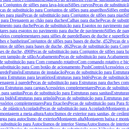
a Conjuntos de sifões para lava-loiças
Sifões curvos
Peças de substituiç
ças de substituição para Conjuntos de sifões para aparelhos
Sifões embu
ões para pias
Peças de substituição para Conjuntos de sifões para pias
Si
o para Drenagem ao chão para duches
Calhas para duche
Peças de substi
imento para duche
Peças de substituição para Esgotos no pavimento pa
tares para esgotos no pavimento para duche de pavimento
Sifões de par
sórios complementares para sifões de parede
Bases de duche e superfíci
ches e banheiras
Conjuntos de sifões para bases de duche, d52
Peças de s
tos de sifões para bases de duche, d62
Peças de substituição para Conj
ses de duche, d90
Peças de substituição para Conjuntos de sifões para b
 Sem tampão de sifão
Acabamento
Peças de substituição para Acabament
de substituição para Com comando rotativo
Com comando rotativo e bic
substituição para Com botão de acionamento PushControl
Acessórios co
arede
Painéis
Estruturas de instalação
Peças de substituição para Estrutura
para Estruturas para lavatórios
Estruturas para bidés
Peças de substituição
renagem à parede
Peças de substituição para Estruturas para duches co
ra Estruturas para cargas
Acessórios complementares
Peças de substitu
 para sanitas
Peças de substituição para Estruturas para sanitas
Estruturas
ara bidés
Estruturas para urinóis
Peças de substituição para Estruturas par
cessórios complementares
Para fixações
Peças de substituição para Para f
, de plástico
Acoplado
Peças de substituição para Acoplado
Montagem al
 montagem a meia-altura
Autoclismos de exterior para sanitas, de cerâm
rga para autoclismo de exterior
Montagem alta
Montagem baixa e monta
 substituição para Autoclismos de interior Sigma
Autoclismos de interi