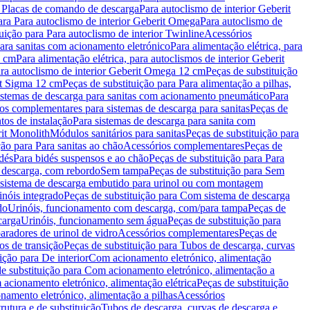
a Placas de comando de descarga
Para autoclismo de interior Geberit
ara Para autoclismo de interior Geberit Omega
Para autoclismo de
uição para Para autoclismo de interior Twinline
Acessórios
para sanitas com acionamento eletrónico
Para alimentação elétrica, para
2 cm
Para alimentação elétrica, para autoclismos de interior Geberit
para autoclismo de interior Geberit Omega 12 cm
Peças de substituição
rit Sigma 12 cm
Peças de substituição para Para alimentação a pilhas,
Sistemas de descarga para sanitas com acionamento pneumático
Para
os complementares para sistemas de descarga para sanitas
Peças de
tos de instalação
Para sistemas de descarga para sanita com
it Monolith
Módulos sanitários para sanitas
Peças de substituição para
ção para Para sanitas ao chão
Acessórios complementares
Peças de
dés
Para bidés suspensos e ao chão
Peças de substituição para Para
 descarga, com rebordo
Sem tampa
Peças de substituição para Sem
 sistema de descarga embutido para urinol ou com montagem
inóis integrado
Peças de substituição para Com sistema de descarga
do
Urinóis, funcionamento com descarga, com/para tampa
Peças de
carga
Urinóis, funcionamento sem água
Peças de substituição para
aradores de urinol de vidro
Acessórios complementares
Peças de
os de transição
Peças de substituição para Tubos de descarga, curvas
ição para De interior
Com acionamento eletrónico, alimentação
e substituição para Com acionamento eletrónico, alimentação a
acionamento eletrónico, alimentação elétrica
Peças de substituição
namento eletrónico, alimentação a pilhas
Acessórios
rutura e de substituição
Tubos de descarga, curvas de descarga e