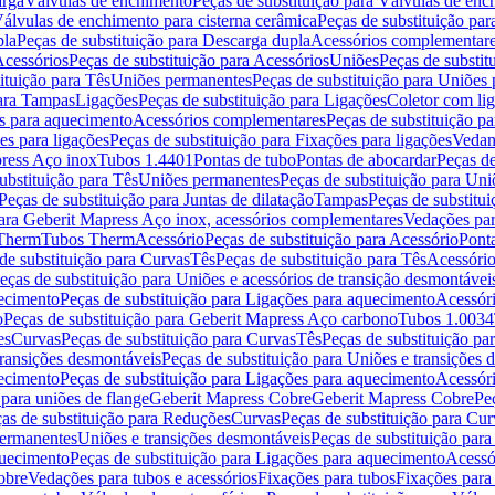
arga
Válvulas de enchimento
Peças de substituição para Válvulas de en
álvulas de enchimento para cisterna cerâmica
Peças de substituição par
pla
Peças de substituição para Descarga dupla
Acessórios complementar
cessórios
Peças de substituição para Acessórios
Uniões
Peças de substit
ituição para Tês
Uniões permanentes
Peças de substituição para Uniões
para Tampas
Ligações
Peças de substituição para Ligações
Coletor com li
es para aquecimento
Acessórios complementares
Peças de substituição p
es para ligações
Peças de substituição para Fixações para ligações
Vedan
press Aço inox
Tubos 1.4401
Pontas de tubo
Pontas de abocardar
Peças de
ubstituição para Tês
Uniões permanentes
Peças de substituição para Un
Peças de substituição para Juntas de dilatação
Tampas
Peças de substitu
para Geberit Mapress Aço inox, acessórios complementares
Vedações par
 Therm
Tubos Therm
Acessório
Peças de substituição para Acessório
Pont
de substituição para Curvas
Tês
Peças de substituição para Tês
Acessório
eças de substituição para Uniões e acessórios de transição desmontávei
ecimento
Peças de substituição para Ligações para aquecimento
Acessór
o
Peças de substituição para Geberit Mapress Aço carbono
Tubos 1.0034
es
Curvas
Peças de substituição para Curvas
Tês
Peças de substituição pa
transições desmontáveis
Peças de substituição para Uniões e transições 
ecimento
Peças de substituição para Ligações para aquecimento
Acessór
para uniões de flange
Geberit Mapress Cobre
Geberit Mapress Cobre
Pe
as de substituição para Reduções
Curvas
Peças de substituição para Cur
permanentes
Uniões e transições desmontáveis
Peças de substituição par
quecimento
Peças de substituição para Ligações para aquecimento
Acessó
obre
Vedações para tubos e acessórios
Fixações para tubos
Fixações para