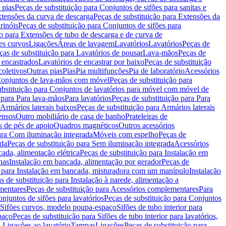
 pias
Peças de substituição para Conjuntos de sifões para sanitas e
tensões da curva de descarga
Peças de substituição para Extensões da
rinóis
Peças de substituição para Conjuntos de sifões para
ão para Extensões de tubo de descarga e de curva de
ões curvos
Ligações
Áreas de lavagem
Lavatórios
Lavatórios
Peças de
ças de substituição para Lavatórios de pousar
Lava-mãos
Peças de
 encastrados
Lavatórios de encastrar por baixo
Peças de substituição
coletivos
Outras pias
Pias
Pia multifunções
Pia de laboratório
Acessórios
onjuntos de lava-mãos com móvel
Peças de substituição para
ubstituição para Conjuntos de lavatórios para móvel com móvel de
 para Para lava-mãos
Para lavatórios
Peças de substituição para Para
Armários laterais baixos
Peças de substituição para Armários laterais
ensos
Outro mobiliário de casa de banho
Prateleiras de
 de pés de apoio
Quadros magnéticos
Outros acessórios
para Com iluminação integrada
Móveis com espelho
Peças de
ada
Peças de substituição para Sem iluminação integrada
Acessórios
ada, alimentação elétrica
Peças de substituição para Instalação em
has
Instalação em bancada, alimentação por gerador
Peças de
o para Instalação em bancada, misturadora com um manípulo
Instalação
s de substituição para Instalação à parede, alimentação a
mentares
Peças de substituição para Acessórios complementares
Para
njuntos de sifões para lavatórios
Peças de substituição para Conjuntos
a Sifões curvos, modelo poupa-espaço
Sifões de tubo interior para
paço
Peças de substituição para Sifões de tubo interior para lavatórios,
a Ligações ao lavatório
Tampas
Ligações
Peças de substituição para