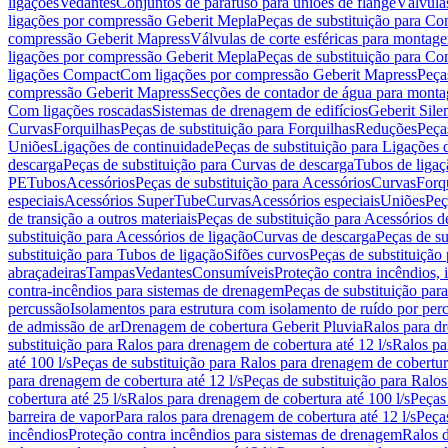
ligações
Vedantes
Conjuntos de parafuso para uniões de flange
Válvula
ligações por compressão Geberit Mepla
Peças de substituição para C
compressão Geberit Mapress
Válvulas de corte esféricas para monta
ligações por compressão Geberit Mepla
Peças de substituição para C
ligações Compact
Com ligações por compressão Geberit Mapress
Peça
compressão Geberit Mapress
Secções de contador de água para monta
Com ligações roscadas
Sistemas de drenagem de edifícios
Geberit Sile
Curvas
Forquilhas
Peças de substituição para Forquilhas
Reduções
Peça
Uniões
Ligações de continuidade
Peças de substituição para Ligações 
descarga
Peças de substituição para Curvas de descarga
Tubos de ligaç
PE
Tubos
Acessórios
Peças de substituição para Acessórios
Curvas
Forq
especiais
Acessórios SuperTube
Curvas
Acessórios especiais
Uniões
Peç
de transição a outros materiais
Peças de substituição para Acessórios de
substituição para Acessórios de ligação
Curvas de descarga
Peças de su
substituição para Tubos de ligação
Sifões curvos
Peças de substituição
abraçadeiras
Tampas
Vedantes
Consumíveis
Proteção contra incêndios,
contra-incêndios para sistemas de drenagem
Peças de substituição par
percussão
Isolamentos para estrutura com isolamento de ruído por per
de admissão de ar
Drenagem de cobertura Geberit Pluvia
Ralos para d
substituição para Ralos para drenagem de cobertura até 12 l/s
Ralos pa
até 100 l/s
Peças de substituição para Ralos para drenagem de cobertura
para drenagem de cobertura até 12 l/s
Peças de substituição para Ralos
cobertura até 25 l/s
Ralos para drenagem de cobertura até 100 l/s
Peças
barreira de vapor
Para ralos para drenagem de cobertura até 12 l/s
Peças
incêndios
Proteção contra incêndios para sistemas de drenagem
Ralos 