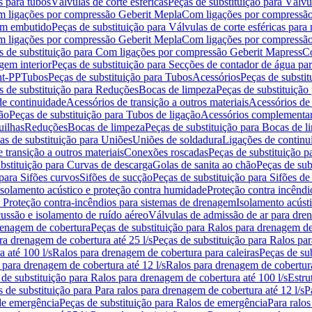
s para tubos
Válvulas de corte esféricas
Peças de substituição para Válvul
om ligações por compressão Geberit Mepla
Com ligações por compressão
gem embutido
Peças de substituição para Válvulas de corte esféricas pa
om ligações por compressão Geberit Mepla
Com ligações por compressã
s de substituição para Com ligações por compressão Geberit Mapress
Co
gem interior
Peças de substituição para Secções de contador de água pa
nt-PP
Tubos
Peças de substituição para Tubos
Acessórios
Peças de substit
s de substituição para Reduções
Bocas de limpeza
Peças de substituição
de continuidade
Acessórios de transição a outros materiais
Acessórios de
ão
Peças de substituição para Tubos de ligação
Acessórios complementa
uilhas
Reduções
Bocas de limpeza
Peças de substituição para Bocas de 
as de substituição para Uniões
Uniões de soldadura
Ligações de continu
 transição a outros materiais
Conexões roscadas
Peças de substituição 
bstituição para Curvas de descarga
Golas de sanita ao chão
Peças de sub
 para Sifões curvos
Sifões de sucção
Peças de substituição para Sifões de
 isolamento acústico e proteção contra humidade
Proteção contra incêndi
a Proteção contra-incêndios para sistemas de drenagem
Isolamento acúst
cussão e isolamento de ruído aéreo
Válvulas de admissão de ar para dr
renagem de cobertura
Peças de substituição para Ralos para drenagem d
ra drenagem de cobertura até 25 l/s
Peças de substituição para Ralos par
 até 100 l/s
Ralos para drenagem de cobertura para caleiras
Peças de su
 para drenagem de cobertura até 12 l/s
Ralos para drenagem de cobertura
 de substituição para Ralos para drenagem de cobertura até 100 l/s
Estru
 de substituição para Para ralos para drenagem de cobertura até 12 l/s
P
de emergência
Peças de substituição para Ralos de emergência
Para ralos