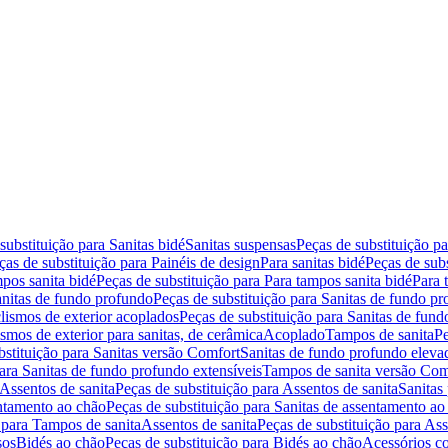
substituição para Sanitas bidé
Sanitas suspensas
Peças de substituição p
ças de substituição para Painéis de design
Para sanitas bidé
Peças de subs
pos sanita bidé
Peças de substituição para Para tampos sanita bidé
Para 
nitas de fundo profundo
Peças de substituição para Sanitas de fundo p
lismos de exterior acoplados
Peças de substituição para Sanitas de fund
smos de exterior para sanitas, de cerâmica
Acoplado
Tampos de sanita
Pe
bstituição para Sanitas versão Comfort
Sanitas de fundo profundo eleva
para Sanitas de fundo profundo extensíveis
Tampos de sanita versão Com
Assentos de sanita
Peças de substituição para Assentos de sanita
Sanitas 
entamento ao chão
Peças de substituição para Sanitas de assentamento ao
 para Tampos de sanita
Assentos de sanita
Peças de substituição para Ass
sos
Bidés ao chão
Peças de substituição para Bidés ao chão
Acessórios c