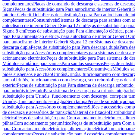
complementares
Placas de comando de descarga e sistemas de descarga
Sigma
Peças de substituição para Para autoclismo de interior Geberit 
interior Geberit Delta
Peças de substituição para Para autoclismo de in
complementares
Consumíveis
Sistemas de descarga para sanitas com a
autoclismo de interior Geberit Sigma 12 cm
Peças de substituição para
Sigma 8 cm
Peças de substituição para Para alimentação elétrica, para
para Para alimentação elétrica, para autoclismo de interior Geberit 
para autoclismo de interior Geberit Sigma 12 cm
Sistemas de descarga
descarga dupla
Peças de substituição para Para descarga dupla
Para de
substituição para Acessórios complementares para sistemas de descarg
acionamento eletrónico
Peças de substituição para Para sistemas de d
Módulos sanitários para sanitas
Para sanitas suspensas
Peças de substit
substituição para Acessórios complementares
Consumíveis
Módulos san
bidés suspensos e ao chão
Urinóis
Urinóis, funcionamento com descar
tampa
Urinóis, funcionamento com descarga, sem rebordo
Peças de su
exterior
Peças de substituição para Para sistema de descarga embutido
para urinóis integrado
Para sistema de descarga para urinóis integrado
substituição para Urinóis, funcionamento com descarga, com/para ta
Urinóis, funcionamento sem água
Sem tampa
Peças de substituição p
substituição para Acessórios complementares
Sifões e acessórios comp
de descarga e acessórios de transição
Material de fixação
Distribuidor 
elétrica
Peças de substituição para Com acionamento eletrónico, alimen
pilhas
Com acionamento pneumático
Peças de substituição para Com 
para Com acionamento eletrónico, alimentação elétrica
Com acionament
complementares
Peças de substituição para Acessórios complementare