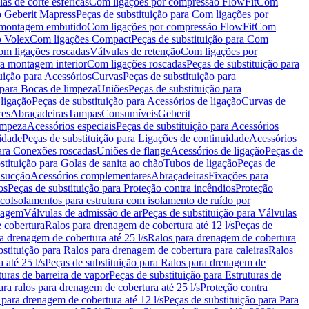
as de corte esféricas
Com ligações por compressão FlowFit
Com
 Geberit Mapress
Peças de substituição para Com ligações por
ra montagem embutido
Com ligações por compressão FlowFit
Com
o Volex
Com ligações Compact
Peças de substituição para Com
m ligações roscadas
Válvulas de retenção
Com ligações por
ra montagem interior
Com ligações roscadas
Peças de substituição para
uição para Acessórios
Curvas
Peças de substituição para
 para Bocas de limpeza
Uniões
Peças de substituição para
 ligação
Peças de substituição para Acessórios de ligação
Curvas de
res
Abraçadeiras
Tampas
Consumíveis
Geberit
limpeza
Acessórios especiais
Peças de substituição para Acessórios
idade
Peças de substituição para Ligações de continuidade
Acessórios
para Conexões roscadas
Uniões de flange
Acessórios de ligação
Peças de
stituição para Golas de sanita ao chão
Tubos de ligação
Peças de
 sucção
Acessórios complementares
Abraçadeiras
Fixações para
os
Peças de substituição para Proteção contra incêndios
Proteção
ico
Isolamentos para estrutura com isolamento de ruído por
enagem
Válvulas de admissão de ar
Peças de substituição para Válvulas
e cobertura
Ralos para drenagem de cobertura até 12 l/s
Peças de
a drenagem de cobertura até 25 l/s
Ralos para drenagem de cobertura
bstituição para Ralos para drenagem de cobertura para caleiras
Ralos
 até 25 l/s
Peças de substituição para Ralos para drenagem de
turas de barreira de vapor
Peças de substituição para Estruturas de
ara ralos para drenagem de cobertura até 25 l/s
Proteção contra
 para drenagem de cobertura até 12 l/s
Peças de substituição para Para