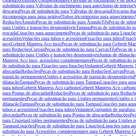
Omega
Acessórios complementares
Válvulas de enchimento e de desc
substituição para Válvulas de enchimento para autoclismo de interior
V
descarga
Peças de substituição para Válvulas de descarga
Descarga du
tricompostos para água potável
Tubos tricompostos para aquecimento
A
Reduções
Ângulo
Peças de substituição para Ângulo
Tês
Peças de subst
para Uniões e transições desmontáveis
Tampas
Peças de substituição 
roscada
Ligações para aquecimento
Peças de substituição para Ligaçõ
acessórios
Vedações para tubos e acessórios
Fixações para tubos
Fixaçõ
inox
Geberit Mapress Aço inox
Peças de substituição para Geberit Ma
para Reduções
Curvas
Peças de substituição para Curvas
Tês
Peças de s
substituição para Uniões e transições desmontáveis
Juntas de dilatação
Mapress Aço inox, acessórios complementares
Peças de substituição 
de substituição para Fixações para ligações
Vedantes
Geberit Mapress
abocardar
Reduções
Peças de substituição para Reduções
Curvas
Peças 
transição permanentes
Uniões e acessórios de transição desmontáveis
P
dilatação
Tampas
Peças de substituição para Tampas
Ligações para aqu
para tubos
Geberit Mapress Aço carbono
Geberit Mapress Aço carbon
para Pontas de abocardar
Reduções
Peças de substituição para Reduçõ
permanentes
Peças de substituição para Uniões permanentes
Uniões e 
dilatação
Tampas
Peças de substituição para Tampas
Ligações para aqu
tubos e acessórios
Fixações para tubos
Vedantes
Conjuntos de parafuso 
abocardar
Peças de substituição para Pontas de abocardar
Reduções
Peç
para Cruzetas
Uniões permanentes
Peças de substituição para Uniões 
Tampas
Ligações
Peças de substituição para Ligações
Ligações para a
substituição para Acessórios complementares para Geberit Mapress C