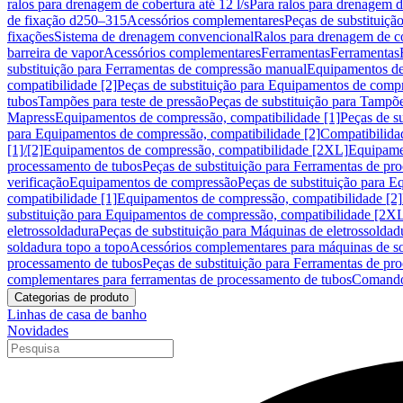
ralos para drenagem de cobertura até 12 l/s
Para ralos para drenagem de
de fixação d250–315
Acessórios complementares
Peças de substituiçã
fixações
Sistema de drenagem convencional
Ralos para drenagem de c
barreira de vapor
Acessórios complementares
Ferramentas
Ferramentas
substituição para Ferramentas de compressão manual
Equipamentos de
compatibilidade [2]
Peças de substituição para Equipamentos de compr
tubos
Tampões para teste de pressão
Peças de substituição para Tampõe
Mapress
Equipamentos de compressão, compatibilidade [1]
Peças de s
para Equipamentos de compressão, compatibilidade [2]
Compatibilida
[1]/[2]
Equipamentos de compressão, compatibilidade [2XL]
Equipamen
processamento de tubos
Peças de substituição para Ferramentas de pr
verificação
Equipamentos de compressão
Peças de substituição para 
compatibilidade [1]
Equipamentos de compressão, compatibilidade [2]
substituição para Equipamentos de compressão, compatibilidade [2X
eletrossoldadura
Peças de substituição para Máquinas de eletrossoldad
soldadura topo a topo
Acessórios complementares para máquinas de so
processamento de tubos
Peças de substituição para Ferramentas de pr
complementares para ferramentas de processamento de tubos
Comando
Categorias de produto
Linhas de casa de banho
Novidades