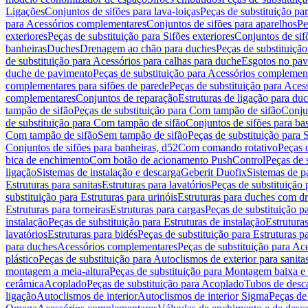
Ligações
Conjuntos de sifões para lava-loiças
Peças de substituição par
para Acessórios complementares
Conjuntos de sifões para aparelhos
Pe
exteriores
Peças de substituição para Sifões exteriores
Conjuntos de sif
banheiras
Duches
Drenagem ao chão para duches
Peças de substituiçã
de substituição para Acessórios para calhas para duche
Esgotos no pav
duche de pavimento
Peças de substituição para Acessórios complemen
complementares para sifões de parede
Peças de substituição para Aces
complementares
Conjuntos de reparação
Estruturas de ligação para du
tampão de sifão
Peças de substituição para Com tampão de sifão
Conjun
de substituição para Com tampão de sifão
Conjuntos de sifões para ba
Com tampão de sifão
Sem tampão de sifão
Peças de substituição para
Conjuntos de sifões para banheiras, d52
Com comando rotativo
Peças 
bica de enchimento
Com botão de acionamento PushControl
Peças de 
ligação
Sistemas de instalação e descarga
Geberit Duofix
Sistemas de p
Estruturas para sanitas
Estruturas para lavatórios
Peças de substituição 
substituição para Estruturas para urinóis
Estruturas para duches com d
Estruturas para torneiras
Estruturas para cargas
Peças de substituição pa
instalação
Peças de substituição para Estruturas de instalação
Estruturas
lavatórios
Estruturas para bidés
Peças de substituição para Estruturas p
para duches
Acessórios complementares
Peças de substituição para A
plástico
Peças de substituição para Autoclismos de exterior para sanitas
montagem a meia-altura
Peças de substituição para Montagem baixa e
cerâmica
Acoplado
Peças de substituição para Acoplado
Tubos de desca
ligação
Autoclismos de interior
Autoclismos de interior Sigma
Peças de