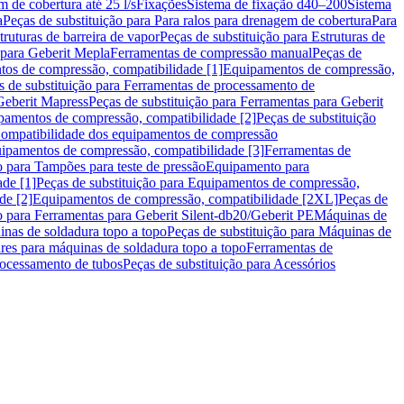
m de cobertura até 25 l/s
Fixações
Sistema de fixação d40–200
Sistema
a
Peças de substituição para Para ralos para drenagem de cobertura
Para
truturas de barreira de vapor
Peças de substituição para Estruturas de
 para Geberit Mepla
Ferramentas de compressão manual
Peças de
tos de compressão, compatibilidade [1]
Equipamentos de compressão,
s de substituição para Ferramentas de processamento de
Geberit Mapress
Peças de substituição para Ferramentas para Geberit
pamentos de compressão, compatibilidade [2]
Peças de substituição
 Compatibilidade dos equipamentos de compressão
uipamentos de compressão, compatibilidade [3]
Ferramentas de
o para Tampões para teste de pressão
Equipamento para
de [1]
Peças de substituição para Equipamentos de compressão,
de [2]
Equipamentos de compressão, compatibilidade [2XL]
Peças de
o para Ferramentas para Geberit Silent-db20/Geberit PE
Máquinas de
nas de soldadura topo a topo
Peças de substituição para Máquinas de
res para máquinas de soldadura topo a topo
Ferramentas de
rocessamento de tubos
Peças de substituição para Acessórios