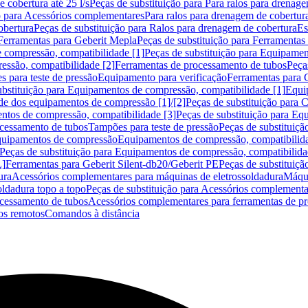
 cobertura até 25 l/s
Peças de substituição para Para ralos para drenage
o para Acessórios complementares
Para ralos para drenagem de cobertur
obertura
Peças de substituição para Ralos para drenagem de cobertura
Es
Ferramentas para Geberit Mepla
Peças de substituição para Ferramentas
 compressão, compatibilidade [1]
Peças de substituição para Equipamen
essão, compatibilidade [2]
Ferramentas de processamento de tubos
Peça
s para teste de pressão
Equipamento para verificação
Ferramentas para 
ubstituição para Equipamentos de compressão, compatibilidade [1]
Equi
de dos equipamentos de compressão [1]/[2]
Peças de substituição para
tos de compressão, compatibilidade [3]
Peças de substituição para Eq
ocessamento de tubos
Tampões para teste de pressão
Peças de substituiçã
Equipamentos de compressão
Equipamentos de compressão, compatibilida
Peças de substituição para Equipamentos de compressão, compatibilida
L]
Ferramentas para Geberit Silent-db20/Geberit PE
Peças de substituiçã
ura
Acessórios complementares para máquinas de eletrossoldadura
Máqui
ldadura topo a topo
Peças de substituição para Acessórios complementa
ocessamento de tubos
Acessórios complementares para ferramentas de p
s remotos
Comandos à distância