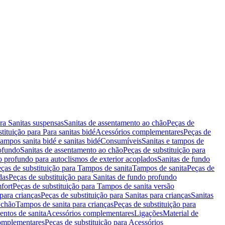
ara Sanitas suspensas
Sanitas de assentamento ao chão
Peças de
tituição para Para sanitas bidé
Acessórios complementares
Peças de
tampos sanita bidé e sanitas bidé
Consumíveis
Sanitas e tampos de
rofundo
Sanitas de assentamento ao chão
Peças de substituição para
o profundo para autoclismos de exterior acoplados
Sanitas de fundo
ças de substituição para Tampos de sanita
Tampos de sanita
Peças de
das
Peças de substituição para Sanitas de fundo profundo
fort
Peças de substituição para Tampos de sanita versão
para crianças
Peças de substituição para Sanitas para crianças
Sanitas
 chão
Tampos de sanita para crianças
Peças de substituição para
entos de sanita
Acessórios complementares
Ligações
Material de
omplementares
Peças de substituição para Acessórios