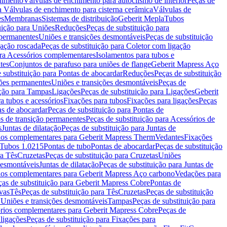
chimento
Válvulas de enchimento para autoclismo de interior
Peças de
a Válvulas de enchimento para cisterna cerâmica
Válvulas de
es
Membranas
Sistemas de distribuição
Geberit Mepla
Tubos
uição para Uniões
Reduções
Peças de substituição para
 permanentes
Uniões e transições desmontáveis
Peças de substituição
gação roscada
Peças de substituição para Coletor com ligação
ara Acessórios complementares
Isolamentos para tubos e
tes
Conjuntos de parafuso para uniões de flange
Geberit Mapress Aço
 substituição para Pontas de abocardar
Reduções
Peças de substituição
iões permanentes
Uniões e transições desmontáveis
Peças de
ição para Tampas
Ligações
Peças de substituição para Ligações
Geberit
a tubos e acessórios
Fixações para tubos
Fixações para ligações
Peças
as de abocardar
Peças de substituição para Pontas de
s de transição permanentes
Peças de substituição para Acessórios de
s
Juntas de dilatação
Peças de substituição para Juntas de
ios complementares para Geberit Mapress Therm
Vedantes
Fixações
Tubos 1.0215
Pontas de tubo
Pontas de abocardar
Peças de substituição
ra Tês
Cruzetas
Peças de substituição para Cruzetas
Uniões
desmontáveis
Juntas de dilatação
Peças de substituição para Juntas de
ios complementares para Geberit Mapress Aço carbono
Vedações para
ças de substituição para Geberit Mapress Cobre
Pontas de
vas
Tês
Peças de substituição para Tês
Cruzetas
Peças de substituição
a Uniões e transições desmontáveis
Tampas
Peças de substituição para
rios complementares para Geberit Mapress Cobre
Peças de
 ligações
Peças de substituição para Fixações para