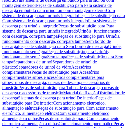
rebordo
Para sistema de descarga embutido para urinol ou com
montagem exterior
Peças de substituição para Para sistema de
descarga embutido para urinol ou com montagem exterior
Com
sistema de descarga para urinóis integrado
Peças de substituição para
Com sistema de descarga para urinóis integrado
Para sistema de
descarga para urinóis integrado
Peças de substituição para Para
sistema de descarga para urinóis integrado
Urinóis, funcionamento
com descarga, com/para tampa
Peças de substituição para Urinóis,
funcionamento com descarga, com/para tampa
Sem bordo de
descarga
Peças de substituição para Sem bordo de descarga
Urinóis,
funcionamento sem água
Peças de substituição para Urinóis,
funcionamento sem água
Sem tampa
Peças de substituição para Sem
tampa
Separadores de urinol
Separadores de urinol de
plástico
Separadores de urinol de vidro
Acessórios
complementares
Peças de substituição para Acessórios
complementares
Sifões e acessórios complementares para
sifões
Tubos de descarga, curvas de descarga e acessórios de
transição
Peças de substituição para Tubos de descarga, curvas de
descarga e acessórios de transição
Material de fixação
Distribuidor de
descarga
Sistemas de descarga para urinol
De interior
Peças de
substituição para De interior
Com acionamento eletrónico,
alimentação elétrica
Peças de substituição para Com acionamento
eletrónico, alimentação elétrica
Com acionamento eletrónico,
alimentação a pilhas
Peças de substituição para Com acionamento
eletrónico, alimentação a pilhas
Com acionamento pneumático
Peças