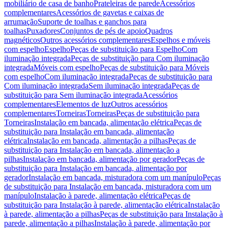
mobiliário de casa de banho
Prateleiras de parede
Acessórios
complementares
Acessórios de gavetas e caixas de
arrumação
Suporte de toalhas e ganchos para
toalhas
Puxadores
Conjuntos de pés de apoio
Quadros
magnéticos
Outros acessórios complementares
Espelhos e móveis
com espelho
Espelho
Peças de substituição para Espelho
Com
iluminação integrada
Peças de substituição para Com iluminação
integrada
Móveis com espelho
Peças de substituição para Móveis
com espelho
Com iluminação integrada
Peças de substituição para
Com iluminação integrada
Sem iluminação integrada
Peças de
substituição para Sem iluminação integrada
Acessórios
complementares
Elementos de luz
Outros acessórios
complementares
Torneiras
Torneiras
Peças de substituição para
Torneiras
Instalação em bancada, alimentação elétrica
Peças de
substituição para Instalação em bancada, alimentação
elétrica
Instalação em bancada, alimentação a pilhas
Peças de
substituição para Instalação em bancada, alimentação a
pilhas
Instalação em bancada, alimentação por gerador
Peças de
substituição para Instalação em bancada, alimentação por
gerador
Instalação em bancada, misturadora com um manípulo
Peças
de substituição para Instalação em bancada, misturadora com um
manípulo
Instalação à parede, alimentação elétrica
Peças de
substituição para Instalação à parede, alimentação elétrica
Instalação
à parede, alimentação a pilhas
Peças de substituição para Instalação à
parede, alimentação a pilhas
Instalação à parede, alimentação por