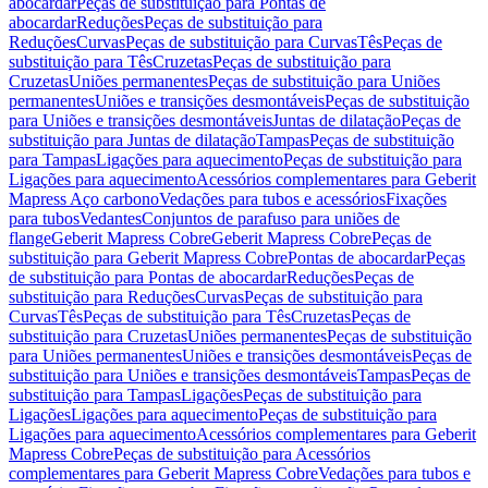
abocardar
Peças de substituição para Pontas de
abocardar
Reduções
Peças de substituição para
Reduções
Curvas
Peças de substituição para Curvas
Tês
Peças de
substituição para Tês
Cruzetas
Peças de substituição para
Cruzetas
Uniões permanentes
Peças de substituição para Uniões
permanentes
Uniões e transições desmontáveis
Peças de substituição
para Uniões e transições desmontáveis
Juntas de dilatação
Peças de
substituição para Juntas de dilatação
Tampas
Peças de substituição
para Tampas
Ligações para aquecimento
Peças de substituição para
Ligações para aquecimento
Acessórios complementares para Geberit
Mapress Aço carbono
Vedações para tubos e acessórios
Fixações
para tubos
Vedantes
Conjuntos de parafuso para uniões de
flange
Geberit Mapress Cobre
Geberit Mapress Cobre
Peças de
substituição para Geberit Mapress Cobre
Pontas de abocardar
Peças
de substituição para Pontas de abocardar
Reduções
Peças de
substituição para Reduções
Curvas
Peças de substituição para
Curvas
Tês
Peças de substituição para Tês
Cruzetas
Peças de
substituição para Cruzetas
Uniões permanentes
Peças de substituição
para Uniões permanentes
Uniões e transições desmontáveis
Peças de
substituição para Uniões e transições desmontáveis
Tampas
Peças de
substituição para Tampas
Ligações
Peças de substituição para
Ligações
Ligações para aquecimento
Peças de substituição para
Ligações para aquecimento
Acessórios complementares para Geberit
Mapress Cobre
Peças de substituição para Acessórios
complementares para Geberit Mapress Cobre
Vedações para tubos e