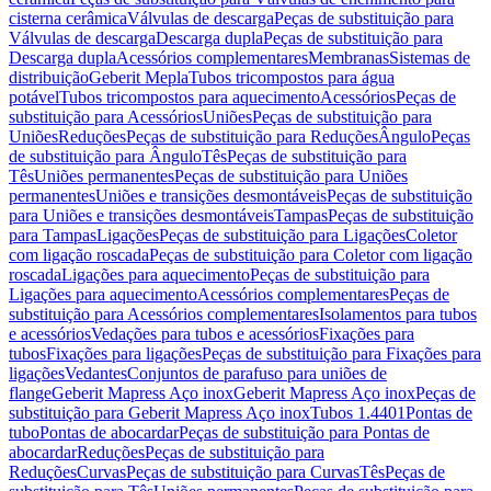
cisterna cerâmica
Válvulas de descarga
Peças de substituição para
Válvulas de descarga
Descarga dupla
Peças de substituição para
Descarga dupla
Acessórios complementares
Membranas
Sistemas de
distribuição
Geberit Mepla
Tubos tricompostos para água
potável
Tubos tricompostos para aquecimento
Acessórios
Peças de
substituição para Acessórios
Uniões
Peças de substituição para
Uniões
Reduções
Peças de substituição para Reduções
Ângulo
Peças
de substituição para Ângulo
Tês
Peças de substituição para
Tês
Uniões permanentes
Peças de substituição para Uniões
permanentes
Uniões e transições desmontáveis
Peças de substituição
para Uniões e transições desmontáveis
Tampas
Peças de substituição
para Tampas
Ligações
Peças de substituição para Ligações
Coletor
com ligação roscada
Peças de substituição para Coletor com ligação
roscada
Ligações para aquecimento
Peças de substituição para
Ligações para aquecimento
Acessórios complementares
Peças de
substituição para Acessórios complementares
Isolamentos para tubos
e acessórios
Vedações para tubos e acessórios
Fixações para
tubos
Fixações para ligações
Peças de substituição para Fixações para
ligações
Vedantes
Conjuntos de parafuso para uniões de
flange
Geberit Mapress Aço inox
Geberit Mapress Aço inox
Peças de
substituição para Geberit Mapress Aço inox
Tubos 1.4401
Pontas de
tubo
Pontas de abocardar
Peças de substituição para Pontas de
abocardar
Reduções
Peças de substituição para
Reduções
Curvas
Peças de substituição para Curvas
Tês
Peças de