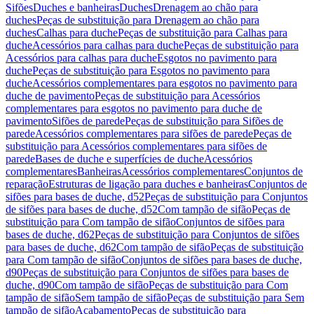
Sifões
Duches e banheiras
Duches
Drenagem ao chão para
duches
Peças de substituição para Drenagem ao chão para
duches
Calhas para duche
Peças de substituição para Calhas para
duche
Acessórios para calhas para duche
Peças de substituição para
Acessórios para calhas para duche
Esgotos no pavimento para
duche
Peças de substituição para Esgotos no pavimento para
duche
Acessórios complementares para esgotos no pavimento para
duche de pavimento
Peças de substituição para Acessórios
complementares para esgotos no pavimento para duche de
pavimento
Sifões de parede
Peças de substituição para Sifões de
parede
Acessórios complementares para sifões de parede
Peças de
substituição para Acessórios complementares para sifões de
parede
Bases de duche e superfícies de duche
Acessórios
complementares
Banheiras
Acessórios complementares
Conjuntos de
reparação
Estruturas de ligação para duches e banheiras
Conjuntos de
sifões para bases de duche, d52
Peças de substituição para Conjuntos
de sifões para bases de duche, d52
Com tampão de sifão
Peças de
substituição para Com tampão de sifão
Conjuntos de sifões para
bases de duche, d62
Peças de substituição para Conjuntos de sifões
para bases de duche, d62
Com tampão de sifão
Peças de substituição
para Com tampão de sifão
Conjuntos de sifões para bases de duche,
d90
Peças de substituição para Conjuntos de sifões para bases de
duche, d90
Com tampão de sifão
Peças de substituição para Com
tampão de sifão
Sem tampão de sifão
Peças de substituição para Sem
tampão de sifão
Acabamento
Peças de substituição para