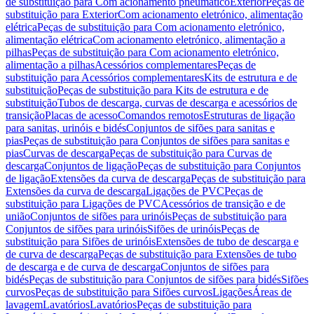
de substituição para Com acionamento pneumático
Exterior
Peças de
substituição para Exterior
Com acionamento eletrónico, alimentação
elétrica
Peças de substituição para Com acionamento eletrónico,
alimentação elétrica
Com acionamento eletrónico, alimentação a
pilhas
Peças de substituição para Com acionamento eletrónico,
alimentação a pilhas
Acessórios complementares
Peças de
substituição para Acessórios complementares
Kits de estrutura e de
substituição
Peças de substituição para Kits de estrutura e de
substituição
Tubos de descarga, curvas de descarga e acessórios de
transição
Placas de acesso
Comandos remotos
Estruturas de ligação
para sanitas, urinóis e bidés
Conjuntos de sifões para sanitas e
pias
Peças de substituição para Conjuntos de sifões para sanitas e
pias
Curvas de descarga
Peças de substituição para Curvas de
descarga
Conjuntos de ligação
Peças de substituição para Conjuntos
de ligação
Extensões da curva de descarga
Peças de substituição para
Extensões da curva de descarga
Ligações de PVC
Peças de
substituição para Ligações de PVC
Acessórios de transição e de
união
Conjuntos de sifões para urinóis
Peças de substituição para
Conjuntos de sifões para urinóis
Sifões de urinóis
Peças de
substituição para Sifões de urinóis
Extensões de tubo de descarga e
de curva de descarga
Peças de substituição para Extensões de tubo
de descarga e de curva de descarga
Conjuntos de sifões para
bidés
Peças de substituição para Conjuntos de sifões para bidés
Sifões
curvos
Peças de substituição para Sifões curvos
Ligações
Áreas de
lavagem
Lavatórios
Lavatórios
Peças de substituição para