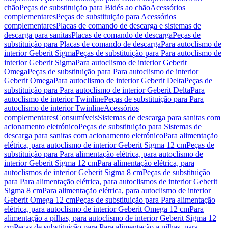
chão
Peças de substituição para Bidés ao chão
Acessórios
complementares
Peças de substituição para Acessórios
complementares
Placas de comando de descarga e sistemas de
descarga para sanitas
Placas de comando de descarga
Peças de
substituição para Placas de comando de descarga
Para autoclismo de
interior Geberit Sigma
Peças de substituição para Para autoclismo de
interior Geberit Sigma
Para autoclismo de interior Geberit
Omega
Peças de substituição para Para autoclismo de interior
Geberit Omega
Para autoclismo de interior Geberit Delta
Peças de
substituição para Para autoclismo de interior Geberit Delta
Para
autoclismo de interior Twinline
Peças de substituição para Para
autoclismo de interior Twinline
Acessórios
complementares
Consumíveis
Sistemas de descarga para sanitas com
acionamento eletrónico
Peças de substituição para Sistemas de
descarga para sanitas com acionamento eletrónico
Para alimentação
elétrica, para autoclismo de interior Geberit Sigma 12 cm
Peças de
substituição para Para alimentação elétrica, para autoclismo de
interior Geberit Sigma 12 cm
Para alimentação elétrica, para
autoclismos de interior Geberit Sigma 8 cm
Peças de substituição
para Para alimentação elétrica, para autoclismos de interior Geberit
Sigma 8 cm
Para alimentação elétrica, para autoclismo de interior
Geberit Omega 12 cm
Peças de substituição para Para alimentação
elétrica, para autoclismo de interior Geberit Omega 12 cm
Para
alimentação a pilhas, para autoclismo de interior Geberit Sigma 12
cm
Peças de substituição para Para alimentação a pilhas, para