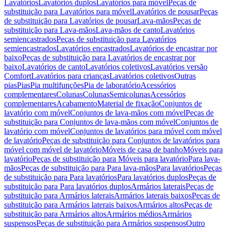
Lavatórios
Lavatórios duplos
Lavatórios para móvel
Peças de
substituição para Lavatórios para móvel
Lavatórios de pousar
Peças
de substituição para Lavatórios de pousar
Lava-mãos
Peças de
substituição para Lava-mãos
Lava-mãos de canto
Lavatórios
semiencastrados
Peças de substituição para Lavatórios
semiencastrados
Lavatórios encastrados
Lavatórios de encastrar por
baixo
Peças de substituição para Lavatórios de encastrar por
baixo
Lavatórios de canto
Lavatórios coletivos
Lavatórios versão
Comfort
Lavatórios para crianças
Lavatórios coletivos
Outras
pias
Pias
Pia multifunções
Pia de laboratório
Acessórios
complementares
Colunas
Colunas
Semicolunas
Acessórios
complementares
Acabamento
Material de fixação
Conjuntos de
lavatório com móvel
Conjuntos de lava-mãos com móvel
Peças de
substituição para Conjuntos de lava-mãos com móvel
Conjuntos de
lavatório com móvel
Conjuntos de lavatórios para móvel com móvel
de lavatório
Peças de substituição para Conjuntos de lavatórios para
móvel com móvel de lavatório
Móveis de casa de banho
Móveis para
lavatório
Peças de substituição para Móveis para lavatório
Para lava-
mãos
Peças de substituição para Para lava-mãos
Para lavatórios
Peças
de substituição para Para lavatórios
Para lavatórios duplos
Peças de
substituição para Para lavatórios duplos
Armários laterais
Peças de
substituição para Armários laterais
Armários laterais baixos
Peças de
substituição para Armários laterais baixos
Armários altos
Peças de
substituição para Armários altos
Armários médios
Armários
suspensos
Peças de substituição para Armários suspensos
Outro