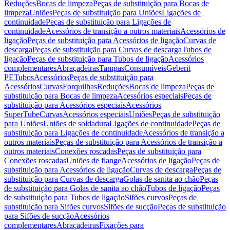
Reduções
Bocas de limpeza
Peças de substituição para Bocas de
limpeza
Uniões
Peças de substituição para Uniões
Ligações de
continuidade
Peças de substituição para Ligações de
continuidade
Acessórios de transição a outros materiais
Acessórios de
ligação
Peças de substituição para Acessórios de ligação
Curvas de
descarga
Peças de substituição para Curvas de descarga
Tubos de
ligação
Peças de substituição para Tubos de ligação
Acessórios
complementares
Abraçadeiras
Tampas
Consumíveis
Geberit
PE
Tubos
Acessórios
Peças de substituição para
Acessórios
Curvas
Forquilhas
Reduções
Bocas de limpeza
Peças de
substituição para Bocas de limpeza
Acessórios especiais
Peças de
substituição para Acessórios especiais
Acessórios
SuperTube
Curvas
Acessórios especiais
Uniões
Peças de substituição
para Uniões
Uniões de soldadura
Ligações de continuidade
Peças de
substituição para Ligações de continuidade
Acessórios de transição a
outros materiais
Peças de substituição para Acessórios de transição a
outros materiais
Conexões roscadas
Peças de substituição para
Conexões roscadas
Uniões de flange
Acessórios de ligação
Peças de
substituição para Acessórios de ligação
Curvas de descarga
Peças de
substituição para Curvas de descarga
Golas de sanita ao chão
Peças
de substituição para Golas de sanita ao chão
Tubos de ligação
Peças
de substituição para Tubos de ligação
Sifões curvos
Peças de
substituição para Sifões curvos
Sifões de sucção
Peças de substituição
para Sifões de sucção
Acessórios
complementares
Abraçadeiras
Fixações para