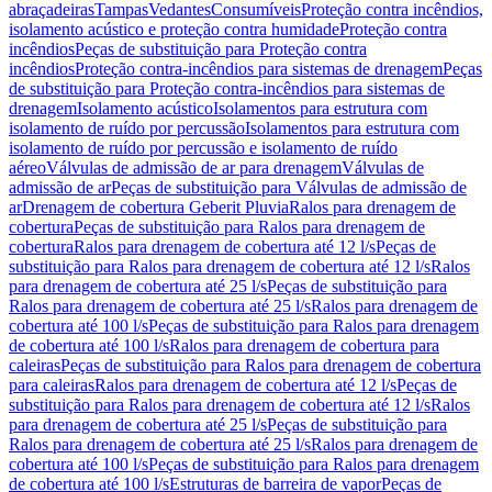
abraçadeiras
Tampas
Vedantes
Consumíveis
Proteção contra incêndios,
isolamento acústico e proteção contra humidade
Proteção contra
incêndios
Peças de substituição para Proteção contra
incêndios
Proteção contra-incêndios para sistemas de drenagem
Peças
de substituição para Proteção contra-incêndios para sistemas de
drenagem
Isolamento acústico
Isolamentos para estrutura com
isolamento de ruído por percussão
Isolamentos para estrutura com
isolamento de ruído por percussão e isolamento de ruído
aéreo
Válvulas de admissão de ar para drenagem
Válvulas de
admissão de ar
Peças de substituição para Válvulas de admissão de
ar
Drenagem de cobertura Geberit Pluvia
Ralos para drenagem de
cobertura
Peças de substituição para Ralos para drenagem de
cobertura
Ralos para drenagem de cobertura até 12 l/s
Peças de
substituição para Ralos para drenagem de cobertura até 12 l/s
Ralos
para drenagem de cobertura até 25 l/s
Peças de substituição para
Ralos para drenagem de cobertura até 25 l/s
Ralos para drenagem de
cobertura até 100 l/s
Peças de substituição para Ralos para drenagem
de cobertura até 100 l/s
Ralos para drenagem de cobertura para
caleiras
Peças de substituição para Ralos para drenagem de cobertura
para caleiras
Ralos para drenagem de cobertura até 12 l/s
Peças de
substituição para Ralos para drenagem de cobertura até 12 l/s
Ralos
para drenagem de cobertura até 25 l/s
Peças de substituição para
Ralos para drenagem de cobertura até 25 l/s
Ralos para drenagem de
cobertura até 100 l/s
Peças de substituição para Ralos para drenagem
de cobertura até 100 l/s
Estruturas de barreira de vapor
Peças de