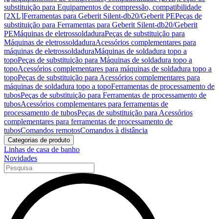
substituição para Equipamentos de compressão, compatibilidade
[2XL]
Ferramentas para Geberit Silent-db20/Geberit PE
Peças de
substituição para Ferramentas para Geberit Silent-db20/Geberit
PE
Máquinas de eletrossoldadura
Peças de substituição para
Máquinas de eletrossoldadura
Acessórios complementares para
máquinas de eletrossoldadura
Máquinas de soldadura topo a
topo
Peças de substituição para Máquinas de soldadura topo a
topo
Acessórios complementares para máquinas de soldadura topo a
topo
Peças de substituição para Acessórios complementares para
máquinas de soldadura topo a topo
Ferramentas de processamento de
tubos
Peças de substituição para Ferramentas de processamento de
tubos
Acessórios complementares para ferramentas de
processamento de tubos
Peças de substituição para Acessórios
complementares para ferramentas de processamento de
tubos
Comandos remotos
Comandos à distância
Categorias de produto
Linhas de casa de banho
Novidades