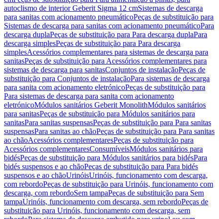
autoclismo de interior Geberit Sigma 12 cm
Sistemas de descarga
para sanitas com acionamento pneumático
Peças de substituição para
Sistemas de descarga para sanitas com acionamento pneumático
Para
descarga dupla
Peças de substituição para Para descarga dupla
Para
descarga simples
Peças de substituição para Para descarga
simples
Acessórios complementares para sistemas de descarga para
sanitas
Peças de substituição para Acessórios complementares para
sistemas de descarga para sanitas
Conjuntos de instalação
Peças de
substituição para Conjuntos de instalação
Para sistemas de descarga
para sanita com acionamento eletrónico
Peças de substituição para
Para sistemas de descarga para sanita com acionamento
eletrónico
Módulos sanitários Geberit Monolith
Módulos sanitários
para sanitas
Peças de substituição para Módulos sanitários para
sanitas
Para sanitas suspensas
Peças de substituição para Para sanitas
suspensas
Para sanitas ao chão
Peças de substituição para Para sanitas
ao chão
Acessórios complementares
Peças de substituição para
Acessórios complementares
Consumíveis
Módulos sanitários para
bidés
Peças de substituição para Módulos sanitários para bidés
Para
bidés suspensos e ao chão
Peças de substituição para Para bidés
suspensos e ao chão
Urinóis
Urinóis, funcionamento com descarga,
com rebordo
Peças de substituição para Urinóis, funcionamento com
descarga, com rebordo
Sem tampa
Peças de substituição para Sem
tampa
Urinóis, funcionamento com descarga, sem rebordo
Peças de
substituição para Urinóis, funcionamento com descarga, sem