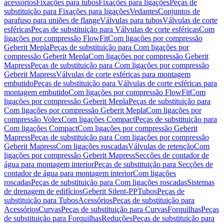
acessórios
Fixações para tubos
Fixações para ligações
Peças de
substituição para Fixações para ligações
Vedantes
Conjuntos de
parafuso para uniões de flange
Válvulas para tubos
Válvulas de corte
esféricas
Peças de substituição para Válvulas de corte esféricas
Com
ligações por compressão FlowFit
Com ligações por compressão
Geberit Mepla
Peças de substituição para Com ligações por
compressão Geberit Mepla
Com ligações por compressão Geberit
Mapress
Peças de substituição para Com ligações por compressão
Geberit Mapress
Válvulas de corte esféricas para montagem
embutido
Peças de substituição para Válvulas de corte esféricas para
montagem embutido
Com ligações por compressão FlowFit
Com
ligações por compressão Geberit Mepla
Peças de substituição para
Com ligações por compressão Geberit Mepla
Com ligações por
compressão Volex
Com ligações Compact
Peças de substituição para
Com ligações Compact
Com ligações por compressão Geberit
Mapress
Peças de substituição para Com ligações por compressão
Geberit Mapress
Com ligações roscadas
Válvulas de retenção
Com
ligações por compressão Geberit Mapress
Secções de contador de
água para montagem interior
Peças de substituição para Secções de
contador de água para montagem interior
Com ligações
roscadas
Peças de substituição para Com ligações roscadas
Sistemas
de drenagem de edifícios
Geberit Silent-PP
Tubos
Peças de
substituição para Tubos
Acessórios
Peças de substituição para
Acessórios
Curvas
Peças de substituição para Curvas
Forquilhas
Peças
de substituição para Forquilhas
Reduções
Peças de substituição para