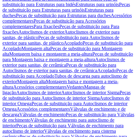
substituição para Estruturas para bidés
Estruturas para urinóis
Peças
de substituição para Estruturas para urinóis
Estruturas para
duches
Peças de substituição para Estruturas para duches
Acessórios
complementares
Peças de substituição para Acessórios
complementares
Para fixações
Peças de substituição para Para
fixações
Autoclismos de exterior
Autoclismos de exterior para
sanitas, de plástico
Peças de substituição para Autoclismos de
exterior para sanitas, de plástico
Acoplado
Peças de substituição para
Acoplado
Montagem alta
Peças de substituição para Montagem
alta
Montagem baixa e montagem a meia-altura
Peças de substituição
para Montagem baixa e montagem a meia-altura
Autoclismos de
exterior para sanitas, de cerâmica
Peças de substituição para
Autoclismos de exterior para sanitas, de cerâmica
Acoplado
Peças de
substituição para Acoplado
Tubos de descarga para autoclismo de
exterior
Montagem alta
Montagem baixa e montagem a meia-
altura
Acessórios complementares
Vedantes
Mangas de
ligação
Autoclismos de interior
Autoclismos de interior Sigma
Peças
de substituição para Autoclismos de interior Sigma
Autoclismos de
interior Omega
Peças de substituição para Autoclismos de interior
Omega
Acessórios complementares
Válvulas de enchimento e de
descarga
Válvulas de enchimento
Peças de substituição para Válvulas
de enchimento
Válvulas de enchimento para autoclismo de
interior
Peças de substituição para Válvulas de enchimento para
autoclismo de interior
Válvulas de enchimento para cisterna
cerâmica
Peças de substituição para Válvulas de enchimento para