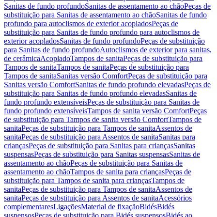
Sanitas de fundo profundo
Sanitas de assentamento ao chão
Peças de
substituição para Sanitas de assentamento ao chão
Sanitas de fundo
profundo para autoclismos de exterior acoplados
Peças de
substituição para Sanitas de fundo profundo para autoclismos de
exterior acoplados
Sanitas de fundo profundo
Peças de substituição
para Sanitas de fundo profundo
Autoclismos de exterior para sanitas,
de cerâmica
Acoplado
Tampos de sanita
Peças de substituição para
Tampos de sanita
Tampos de sanita
Peças de substituição para
Tampos de sanita
Sanitas versão Comfort
Peças de substituição para
Sanitas versão Comfort
Sanitas de fundo profundo elevadas
Peças de
substituição para Sanitas de fundo profundo elevadas
Sanitas de
fundo profundo extensíveis
Peças de substituição para Sanitas de
fundo profundo extensíveis
Tampos de sanita versão Comfort
Peças
de substituição para Tampos de sanita versão Comfort
Tampos de
sanita
Peças de substituição para Tampos de sanita
Assentos de
sanita
Peças de substituição para Assentos de sanita
Sanitas para
crianças
Peças de substituição para Sanitas para crianças
Sanitas
suspensas
Peças de substituição para Sanitas suspensas
Sanitas de
assentamento ao chão
Peças de substituição para Sanitas de
assentamento ao chão
Tampos de sanita para crianças
Peças de
substituição para Tampos de sanita para crianças
Tampos de
sanita
Peças de substituição para Tampos de sanita
Assentos de
sanita
Peças de substituição para Assentos de sanita
Acessórios
complementares
Ligações
Material de fixação
Bidés
Bidés
suspensos
Peças de substituição para Bidés suspensos
Bidés ao