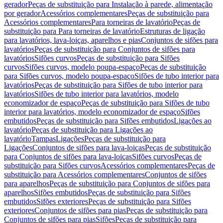
gerador
Peças de substituição para Instalação à parede, alimentação
por gerador
Acessórios complementares
Peças de substituição para
Acessórios complementares
Para torneiras de lavatório
Peças de
substituição para Para torneiras de lavatório
Estruturas de ligação
para lavatórios, lava-loiças, aparelhos e pias
Conjuntos de sifões para
lavatórios
Peças de substituição para Conjuntos de sifões para
lavatórios
Sifões curvos
Peças de substituição para Sifões
curvos
Sifões curvos, modelo poupa-espaço
Peças de substituição
para Sifões curvos, modelo poupa-espaço
Sifões de tubo interior para
lavatórios
Peças de substituição para Sifões de tubo interior para
lavatórios
Sifões de tubo interior para lavatórios, modelo
economizador de espaço
Peças de substituição para Sifões de tubo
interior para lavatórios, modelo economizador de espaço
Sifões
embutidos
Peças de substituição para Sifões embutidos
Ligações ao
lavatório
Peças de substituição para Ligações ao
lavatório
Tampas
Ligações
Peças de substituição para
Ligações
Conjuntos de sifões para lava-loiças
Peças de substituição
para Conjuntos de sifões para lava-loiças
Sifões curvos
Peças de
substituição para Sifões curvos
Acessórios complementares
Peças de
substituição para Acessórios complementares
Conjuntos de sifões
para aparelhos
Peças de substituição para Conjuntos de sifões para
aparelhos
Sifões embutidos
Peças de substituição para Sifões
embutidos
Sifões exteriores
Peças de substituição para Sifões
exteriores
Conjuntos de sifões para pias
Peças de substituição para
Conjuntos de sifões para pias
Sifões
Peças de substituição para