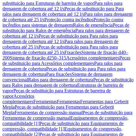
substituição para Estruturas de barreira de vapor
Para ralos para
drenagem de cobertura até 12 l/s
Peças de substituição para Para
ralos para drenagem de cobertura até 12 l/s
Para ralos para drenagem
de cobertura até 25 l/s
Proteção contra incêndios
Proteção contra
incêndios para sistemas de drenagem
Ralos de emergência
Peças de
substituição para Ralos de emergência
Para ralos para drenagem de
cobertura até 12 l/s
Peças de substituição para Para ralos para
drenagem de cobertura até 12 l/s
Para ralos para drenagem de
cobertura até 25 l/s
Peças de substituição para Para ralos para
drenagem de cobertura até 25 l/s
Fixações
Sistema de fixação d40–
200
Sistema de fixação d250–315
Acessórios complementares
Peças
de substituição para Acessórios complementares
Para ralos para
drenagem de cobertura
Peças de substituição para Para ralos para
drenagem de cobertura
Para fixações
Sistema de drenagem
convencional
Ralos para drenagem de cobertura
Peças de substituição
para Ralos para drenagem de cobertura
Estruturas de barreira de
vapor
Peças de substituição para Estruturas de barreira de
vapor
Acessórios
complementares
Ferramentas
Ferramentas
Ferramentas para Geberit
Mepla
Peças de substituição para Ferramentas para Geberit
Mepla
Ferramentas de compressão manual
Peças de substituição para
Ferramentas de compressão manual
Equipamentos de compressão,
compatibilidade [1]
Peças de substituição para Equipamentos de
compressão, compatibilidade [1]
Equipamentos de compressão,
compatibilidade [2]
Peças de substituição para Equipamentos de