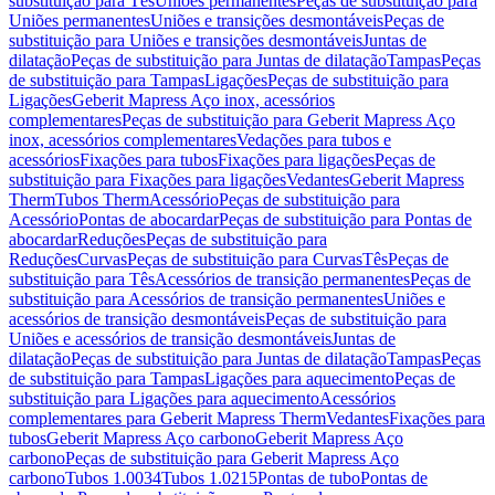
substituição para Tês
Uniões permanentes
Peças de substituição para
Uniões permanentes
Uniões e transições desmontáveis
Peças de
substituição para Uniões e transições desmontáveis
Juntas de
dilatação
Peças de substituição para Juntas de dilatação
Tampas
Peças
de substituição para Tampas
Ligações
Peças de substituição para
Ligações
Geberit Mapress Aço inox, acessórios
complementares
Peças de substituição para Geberit Mapress Aço
inox, acessórios complementares
Vedações para tubos e
acessórios
Fixações para tubos
Fixações para ligações
Peças de
substituição para Fixações para ligações
Vedantes
Geberit Mapress
Therm
Tubos Therm
Acessório
Peças de substituição para
Acessório
Pontas de abocardar
Peças de substituição para Pontas de
abocardar
Reduções
Peças de substituição para
Reduções
Curvas
Peças de substituição para Curvas
Tês
Peças de
substituição para Tês
Acessórios de transição permanentes
Peças de
substituição para Acessórios de transição permanentes
Uniões e
acessórios de transição desmontáveis
Peças de substituição para
Uniões e acessórios de transição desmontáveis
Juntas de
dilatação
Peças de substituição para Juntas de dilatação
Tampas
Peças
de substituição para Tampas
Ligações para aquecimento
Peças de
substituição para Ligações para aquecimento
Acessórios
complementares para Geberit Mapress Therm
Vedantes
Fixações para
tubos
Geberit Mapress Aço carbono
Geberit Mapress Aço
carbono
Peças de substituição para Geberit Mapress Aço
carbono
Tubos 1.0034
Tubos 1.0215
Pontas de tubo
Pontas de