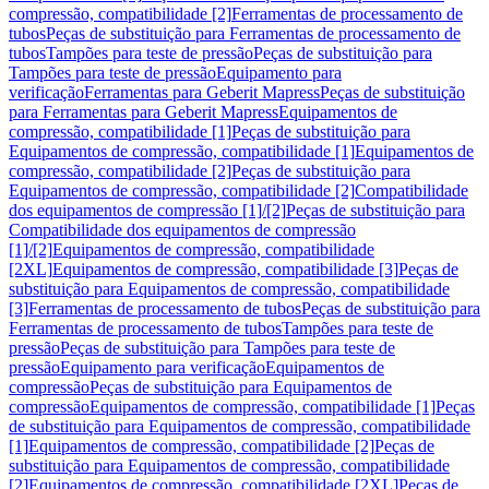
compressão, compatibilidade [2]
Ferramentas de processamento de
tubos
Peças de substituição para Ferramentas de processamento de
tubos
Tampões para teste de pressão
Peças de substituição para
Tampões para teste de pressão
Equipamento para
verificação
Ferramentas para Geberit Mapress
Peças de substituição
para Ferramentas para Geberit Mapress
Equipamentos de
compressão, compatibilidade [1]
Peças de substituição para
Equipamentos de compressão, compatibilidade [1]
Equipamentos de
compressão, compatibilidade [2]
Peças de substituição para
Equipamentos de compressão, compatibilidade [2]
Compatibilidade
dos equipamentos de compressão [1]/[2]
Peças de substituição para
Compatibilidade dos equipamentos de compressão
[1]/[2]
Equipamentos de compressão, compatibilidade
[2XL]
Equipamentos de compressão, compatibilidade [3]
Peças de
substituição para Equipamentos de compressão, compatibilidade
[3]
Ferramentas de processamento de tubos
Peças de substituição para
Ferramentas de processamento de tubos
Tampões para teste de
pressão
Peças de substituição para Tampões para teste de
pressão
Equipamento para verificação
Equipamentos de
compressão
Peças de substituição para Equipamentos de
compressão
Equipamentos de compressão, compatibilidade [1]
Peças
de substituição para Equipamentos de compressão, compatibilidade
[1]
Equipamentos de compressão, compatibilidade [2]
Peças de
substituição para Equipamentos de compressão, compatibilidade
[2]
Equipamentos de compressão, compatibilidade [2XL]
Peças de