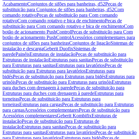
Acabamento
Conjuntos de sifões para banheiras, d52
Peças de
substituição para Conjuntos de sifões para banheiras, d52
Com
comando rotativo
Peças de substituição para Com comando
rotativo
Com comando rotativo e bica de enchimento
Peças de
substituição para Com comando rotativo e bica de enchimento
Com
botão de acionamento PushControl
Peças de substituição para Com
botão de acionamento PushControl
Acessórios complementares para
conjuntos de sifões para banheiras
Conjuntos de ligação
Sistemas de
instalação e descarga
Geberit Duofix
Sistemas de
parede
Painéis
Estruturas de instalação
Peças de substituição para
Estruturas de instalação
Estruturas para sanitas
Peças de substituição
para Estruturas para sanitas
Estruturas para lavatórios
Peças de
substituição para Estruturas para lavatórios
Estruturas para
bidés
Peças de substituição para Estruturas para bidés
Estruturas para
urinóis
Peças de substituição para Estruturas para urinóis
Estruturas
para duches com drenagem à parede
Peças de substituição para
Estruturas para duches com drenagem à parede
Estruturas para
torneiras
Peças de substituição para Estruturas para
torneiras
Estruturas para cargas
Peças de substituição para Estruturas
para cargas
Acessórios complementares
Peças de substituição para
Acessórios complementares
Geberit Kombifix
Estruturas de
instalação
Peças de substituição para Estruturas de
instalação
Estruturas para sanitas
Peças de substituição para
Estruturas para sanitas
Estruturas para lavatórios
Peças de substituição
para Estruturas para lavatórios
Estruturas para bidés
Peças de