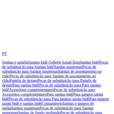
PT
Sanitas e urinóis
Sanitas bidé Geberit AquaClean
Sanitas bidé
Peças
de substituição para Sanitas bidé
Sanitas suspensas
Peças de
substituição para Sanitas suspensas
Sanitas de assentamento ao
chão
Peças de substituição para Sanitas de assentamento ao
chão
Painéis de design
Peças de substituição para Painéis de
design
Para sanitas bidé
Peças de substituição para Para sanitas
bidé
Acessórios complementares
Peças de substituição para
Acessórios complementares
Para sanitas bidé
Para tampos sanita
bidé
Peças de substituição para Para tampos sanita bidé
Para tampos
sanita bidé e sanitas bidé
Consumíveis
Sanitas e tampos de
sanita
Sanitas suspensas
Peças de substituição para Sanitas
suspensas
Sanitas de fundo profundo
Peças de substituição para